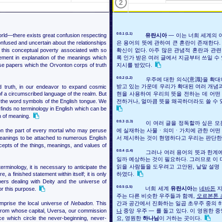
2
0:0.1 (1.1)
rld—there exists great confusion respecting
유란시아
― 이는 너희 세계의 
onfused and uncertain about the relationships
은 용어의 뜻에 관하여 큰 혼란이 존재한다
 this conceptual poverty associated with so
확신이 없다. 아주 많은 관념적 혼란과 관
tement in explanation of the meanings which
록 인가 받은 여러 글에서 지금부터 쓰일 수
se papers which the Orvonton corps of truth
지시를 받았다.
0:0.2 (1.2)
우주에 대한 의식{意識}을 확대
ed truth, in our endeavor to expand cosmic
받고 있는 가운데 우리가 확대된 여러 개념과
f a circumscribed language of the realm. But
현을 사용하여 우리의 뜻을 전하는 데 어떤
the word symbols of the English tongue. We
전하거나, 얼마큼 뜻을 왜곡하더라도 쓸 수 
finds no terminology in English which can be
n of meaning.
0:0.3 (1.3)
이 여러 글을 정독할까 싶은 모
 on the part of every mortal who may peruse
에 실재하는 사물ㆍ의미ㆍ가치에 관한 어떤 
e meanings to be attached to numerous English
서 제시하는 것이 현명하다고 우리는 판단한
epts of the things, meanings, and values of
0:0.4 (1.4)
그러나 여러 용어의 뜻과 한계에
일까 예상하는 것이 필요하다. 그러므로 이 
terminology, it is necessary to anticipate the
읽을 사람들을 도우려고 고안된, 낱말 설명
a finished statement within itself; it is only
하였다.
ers dealing with Deity and the universe of
0:0.5 (1.5)
너희 세계
유란시아
는
네바돈
지
r this purpose.
주는 다른 비슷한 우주들과 함께,
오르본톤 
omprise the local universe of
Nebadon.
This
간과 공간에서 진화하는 일곱 초우주 중의 하
rom whose capital, Uversa, our commission
나
중앙 우주 ― 를 돌고 있다. 이 영원한 
e which circle the never-beginning, never-
요, 영원한
하나님
이 거하는 곳이다.