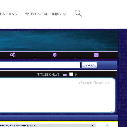
LATIONS
POPULAR LINKS
TITLES ONLY?
?
«Search Results »