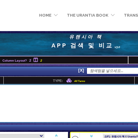
HOME
THE URANTIA BOOK
TRANS
유랜시아 책
APP 검색 및 비교
v3.0
2
Column Layout?
2
[X]
TYPE:
All Terms