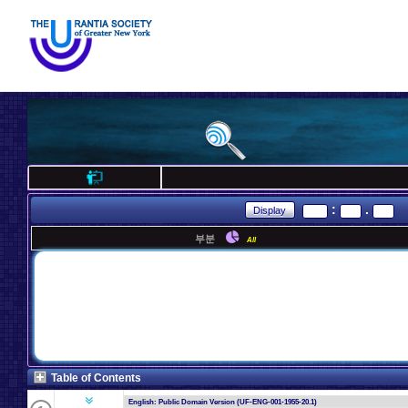
:
.
부분
All
Table of Contents