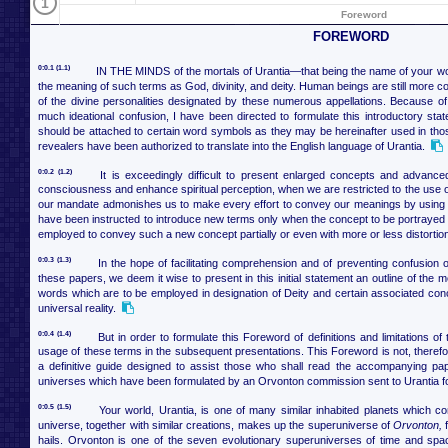
1
Foreword
FOREWORD
0:0.1 (1.1)
IN THE MINDS of the mortals of Urantia—that being the name of your wo
the meaning of such terms as God, divinity, and deity. Human beings are still more c
of the divine personalities designated by these numerous appellations. Because of
much ideational confusion, I have been directed to formulate this introductory sta
should be attached to certain word symbols as they may be hereinafter used in tho
revealers have been authorized to translate into the English language of Urantia.
0:0.2 (1.2)
It is exceedingly difficult to present enlarged concepts and advanc
consciousness and enhance spiritual perception, when we are restricted to the use o
our mandate admonishes us to make every effort to convey our meanings by using 
have been instructed to introduce new terms only when the concept to be portrayed 
employed to convey such a new concept partially or even with more or less distortio
0:0.3 (1.3)
In the hope of facilitating comprehension and of preventing confusion
these papers, we deem it wise to present in this initial statement an outline of th
words which are to be employed in designation of Deity and certain associated conc
universal reality.
0:0.4 (1.4)
But in order to formulate this Foreword of definitions and limitations of 
usage of these terms in the subsequent presentations. This Foreword is not, therefore, 
a definitive guide designed to assist those who shall read the accompanying pap
universes which have been formulated by an Orvonton commission sent to Urantia fo
0:0.5 (1.5)
Your world, Urantia, is one of many similar inhabited planets which c
universe, together with similar creations, makes up the superuniverse of
Orvonton,
f
hails. Orvonton is one of the seven evolutionary superuniverses of time and spac