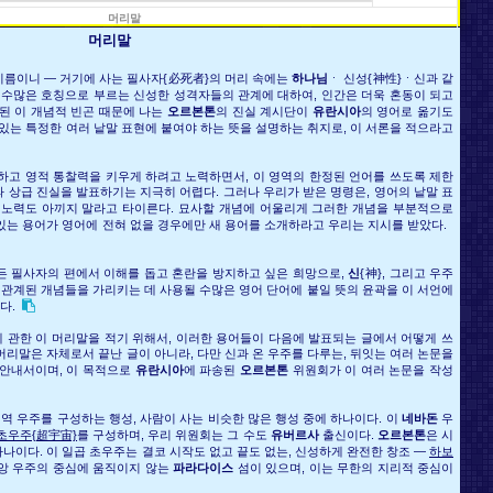
머리말
머리말
이름이니 ― 거기에 사는 필사자{必死者}의 머리 속에는
하나님
ㆍ 신성{神性}ㆍ신과 같
. 수많은 호칭으로 부르는 신성한 성격자들의 관계에 대하여, 인간은 더욱 혼동이 되고
련된 이 개념적 빈곤 때문에 나는
오르본톤
의 진실 계시단이
유란시아
의 영어로 옮기도
 있는 특정한 여러 낱말 표현에 붙여야 하는 뜻을 설명하는 취지로, 이 서론을 적으라고
하고 영적 통찰력을 키우게 하려고 노력하면서, 이 영역의 한정된 언어를 쓰도록 제한
 상급 진실을 발표하기는 지극히 어렵다. 그러나 우리가 받은 명령은, 영어의 낱말 표
 노력도 아끼지 말라고 타이른다. 묘사할 개념에 어울리게 그러한 개념을 부분적으로
있는 용어가 영어에 전혀 없을 경우에만 새 용어를 소개하라고 우리는 지시를 받았다.
든 필사자의 편에서 이해를 돕고 혼란을 방지하고 싶은 희망으로,
신
{神}, 그리고 우주
관계된 개념들을 가리키는 데 사용될 수많은 영어 단어에 붙일 뜻의 윤곽을 이 서언에
다.
 관한 이 머리말을 적기 위해서, 이러한 용어들이 다음에 발표되는 글에서 어떻게 쓰
머리말은 자체로서 끝난 글이 아니라, 다만 신과 온 우주를 다루는, 뒤잇는 여러 논문을
 안내서이며, 이 목적으로
유란시아
에 파송된
오르본톤
위원회가 이 여러 논문을 작성
역 우주를 구성하는 행성, 사람이 사는 비슷한 많은 행성 중에 하나이다. 이
네바돈
우
초우주{超宇宙}
를 구성하며, 우리 위원회는 그 수도
유버르사
출신이다.
오르본톤
은 시
나이다. 이 일곱 초우주는 결코 시작도 없고 끝도 없는, 신성하게 완전한 창조 ―
하보
중앙 우주의 중심에 움직이지 않는
파라다이스
섬이 있으며, 이는 무한의 지리적 중심이