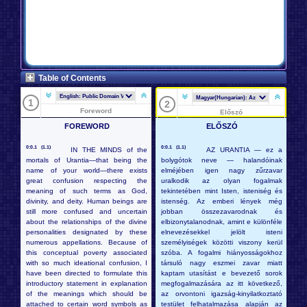
Table of Contents
1
2
Foreword
Előszó
FOREWORD
ELŐSZÓ
0:0.1 (1.1)
0:0.1 (1.1)
IN THE MINDS of the
AZ URANTIA — ez a
mortals of Urantia—that being the
bolygótok neve — halandóinak
name of your world—there exists
elméjében igen nagy zűrzavar
great confusion respecting the
uralkodik az olyan fogalmak
meaning of such terms as God,
tekintetében mint Isten, isteniség és
divinity, and deity. Human beings are
istenség. Az emberi lények még
still more confused and uncertain
jobban összezavarodnak és
about the relationships of the divine
elbizonytalanodnak, amint e különféle
personalities designated by these
elnevezésekkel jelölt isteni
numerous appellations. Because of
személyiségek közötti viszony kerül
this conceptual poverty associated
szóba. A fogalmi hiányosságokhoz
with so much ideational confusion, I
társuló nagy eszmei zavar miatt
have been directed to formulate this
kaptam utasítást e bevezető sorok
introductory statement in explanation
megfogalmazására az itt következő,
of the meanings which should be
az orvontoni igazság-kinyilatkoztató
attached to certain word symbols as
testület felhatalmazása alapján az