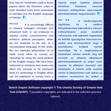
they may be hereinafter used in those
Urantia angol nyelvére általunk
papers which the Orvonton corps of
lefordított írásokban használt
truth revealers have been authorized
bizonyos szóképekhez kapcsolandó
to translate into the English language
jelentéstartalmak magyarázatául.
of Urantia.
0:0.2 (1.2)
A mindenségtudat
0:0.2 (1.2)
It is exceedingly difficult
tágítására és a szellemi
to present enlarged concepts and
felfogóképesség fejlesztésére irányuló
advanced truth, in our endeavor to
erőfeszítéseink során rendkívül
expand cosmic consciousness and
nehezünkre esik teljesebb fogalmakat
enhance spiritual perception, when
és felsőbb igazságokat bemutatnunk,
we are restricted to the use of a
amikor arra kényszerülünk, hogy a
circumscribed language of the realm.
teremtésrész korlátolt nyelvét
But our mandate admonishes us to
használjuk. De a megbízatásunk
make every effort to convey our
értelmében minden lehetőt meg kell
meanings by using the word symbols
tennünk az általunk alkalmazott
of the English tongue. We have been
jelentéstartalmaknak az angol nyelv
instructed to introduce new terms only
szavain és jelképein keresztül való
when the concept to be portrayed
átadásáért. A nekünk szóló utasítás
finds no terminology in English which
szerint új kifejezéseket csak abban az
can be employed to convey such a
esetben vezethetünk be, amikor a
new concept partially or even with
bemutatandó fogalmat akár
more or less distortion of meaning.
részlegesen vagy esetleg kisebb-
Search Engine Software copyright © The Urantia Society of Greater New
nagyobb jelentéstorzulással átadni
képes szó az angolban nem létezik.
York (USGNY)
. Translation copyrights are indicated in the selection process
0:0.3 (1.3)
In the hope of facilitating
(above).
comprehension and of preventing
0:0.3 (1.3)
confusion on the part of every mortal
Minden, az ezen írásokat
who may peruse these papers, we
olvasó halandó számára a megértést
deem it wise to present in this initial
megkönnyítendő és a fogalomzavar