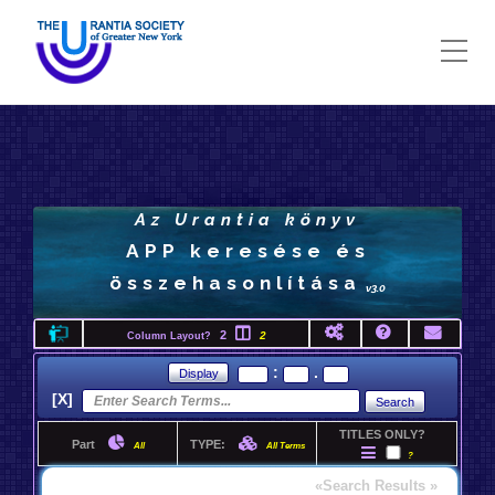
Az Urantia könyv
APP keresése és
összehasonlítása
v3.0
2
2
Column Layout?
:
.
[X]
TITLES ONLY?
Part
TYPE:
All
All Terms
?
«Search Results »