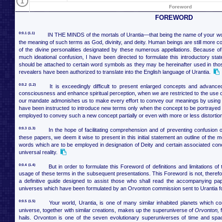
1
Foreword
FOREWORD
0:0.1 (1.1)
IN THE MINDS of the mortals of Urantia—that being the name of your wo
the meaning of such terms as God, divinity, and deity. Human beings are still more c
of the divine personalities designated by these numerous appellations. Because of
much ideational confusion, I have been directed to formulate this introductory sta
should be attached to certain word symbols as they may be hereinafter used in tho
revealers have been authorized to translate into the English language of Urantia.
0:0.2 (1.2)
It is exceedingly difficult to present enlarged concepts and advanc
consciousness and enhance spiritual perception, when we are restricted to the use o
our mandate admonishes us to make every effort to convey our meanings by using 
have been instructed to introduce new terms only when the concept to be portrayed 
employed to convey such a new concept partially or even with more or less distortio
0:0.3 (1.3)
In the hope of facilitating comprehension and of preventing confusion
these papers, we deem it wise to present in this initial statement an outline of th
words which are to be employed in designation of Deity and certain associated conc
universal reality.
0:0.4 (1.4)
But in order to formulate this Foreword of definitions and limitations of 
usage of these terms in the subsequent presentations. This Foreword is not, therefore, 
a definitive guide designed to assist those who shall read the accompanying pap
universes which have been formulated by an Orvonton commission sent to Urantia fo
0:0.5 (1.5)
Your world, Urantia, is one of many similar inhabited planets which c
universe, together with similar creations, makes up the superuniverse of
Orvonton,
f
hails. Orvonton is one of the seven evolutionary superuniverses of time and spac