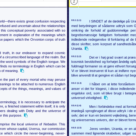
2
0:0.1 (1.1)
rld—there exists great confusion respecting
I SINDET af de dødelige på Uran
onfused and uncertain about the relationships
med betydningen af sådanne udtryk som G
 this conceptual poverty associated with so
omkring de forhold af guddommelige per
tement in explanation of the meanings which
begrebsmæssige fattigdom forbundet med 
se papers which the Orvonton corps of truth
indledende redegørelse til forklaring af de
disse skrifter, som korpset af sandhedsåbe
Urantia.
ed truth, in our endeavor to expand cosmic
0:0.2 (1.2)
f a circumscribed language of the realm. But
Det er i høj grad svært at præ
the word symbols of the English tongue. We
kosmisk bevidsthed og forhøjet åndelig opfa
finds no terminology in English which can be
fuldmagt formaner os at gøre ethvert forsøg
n of meaning.
Vi er blevet instrueret til kun at indføre 
blive anvendt til at gengive et sådan nyt beg
 on the part of every mortal who may peruse
0:0.3 (1.3)
e meanings to be attached to numerous English
I håbet om at lette forståelse
epts of the things, meanings, and values of
anser vi det for klogest, i disse indledende
engelske ord, som vil blive brugt i beteg
universel virkelighed.
terminology, it is necessary to anticipate the
0:0.4 (1.4)
a finished statement within itself; it is only
Men i forbindelse med at formul
ers dealing with Deity and the universe of
imødegå sprogbruget af disse udtryk i de eft
r this purpose.
selv; det er kun en bestemt vejledning, be
og universernes univers, der er blevet form
omprise the local universe of
Nebadon.
This
0:0.5 (1.5)
rom whose capital, Uversa, our commission
Jeres verden, Urantia, er en a
e which circle the never-beginning, never-
sammen med lignende skabelser, udgør sup