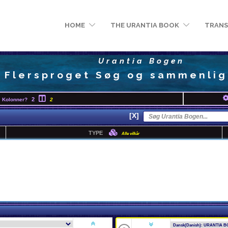
HOME
THE URANTIA BOOK
TRANS
Urantia Bogen
Flersproget Søg og sammenlig
2
Kolonner?
2
[X]
TYPE
Alle vilkår