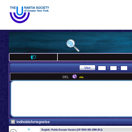
:
.
DEL
Alle
Indholdsfortegnelse