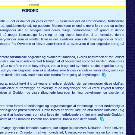
Forord
FORORD
tia — det er navnet på jeres verden — eksisterer der en stor forvirring i forbindelse
ud, guddommelighed, og guddom. Menneskene er endnu mere forvirrede og usikre
sonligheder der er betegnet ved deres talrige benævnelser. På grund af denne
så meget idemæssige forvirring, er jeg blevet beordret til at formulere denne
 betydninger som er knyttet til visse ord symboler som i det efterfølgende er brugt i
nbarer fra Orvonton er blevet autoriseret til at oversætte til det engelske sprog på
sentere forstørrede begreber og avanceret sandhed, i vores bestræbelser for udvidet
ttelse, når vi er indskrænket til brugen af et begrænset sprog fra verden. Men vores
 på at overføre vores betydninger, ved at bruge ord symboler fra det engelske sprog.
nye udtryk, når begrebet som skal skildres ikke findes i engelske terminologi, som kan
reb delvis eller selv med mere eller mindre fordrejning af betydningen.
n og at undgå forvirring på vegne af enhver dødelig, der gennemlæser disse skrifter,
 udtalelser at fremlægge en oversigt af de betydninger der vil være knyttet til talrige
nelsen af Guddom og visse tilknyttede begreber for ting, betydninger og værdier af
ere dette forord af forklaringer og begrænsninger af terminologi, er det nødvendigt at
erfølgende præsentationer. Dette forord er derfor ikke, en afsluttende udtalelse i sig
regnet til at hjælpe dem, som skal læse de medfølgende skrifter omhandlende Guddom
uleret af en Orvonton kommission sendt til Urantia med dette formål.
f mange lignende beboede planeter, der udgør lokalunivers Nebadon. Dette univers,
eruniverset Orvonton, fra hvis hovedstad, Uversa, vores kommission kommer fra.