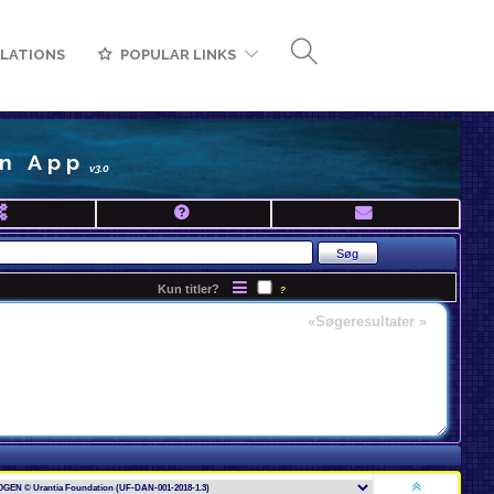
LATIONS
POPULAR LINKS
n App
v3.0
Kun titler?
?
«Søgeresultater »