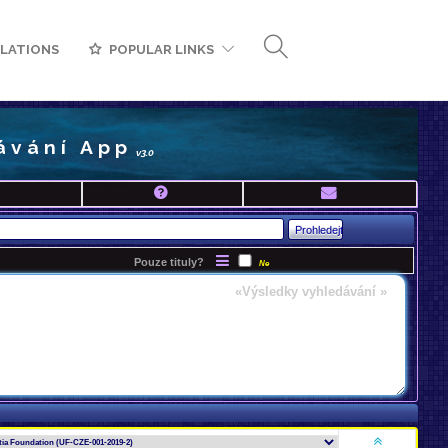
LATIONS
POPULAR LINKS
ávání App
v3.0
Pouze tituly?
Ne
«Výsledky vyhledávání »