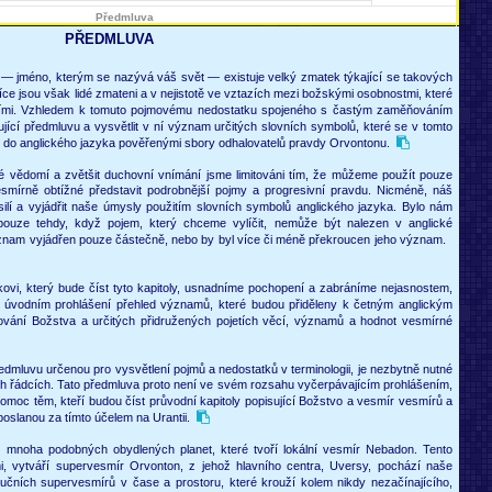
Předmluva
PŘEDMLUVA
— jméno, kterým se nazývá váš svět — existuje velký zmatek týkající se takových
íce jsou však lidé zmateni a v nejistotě ve vztazích mezi božskými osobnostmi, které
ími. Vzhledem k tomuto pojmovému nedostatku spojeného s častým zaměňováním
jící předmluvu a vysvětlit v ní význam určitých slovních symbolů, které se v tomto
y do anglického jazyka pověřenými sbory odhalovatelů pravdy Orvontonu.
ké vědomí a zvětšit duchovní vnímání jsme limitováni tím, že můžeme použít pouze
smírně obtížné představit podrobnější pojmy a progresivní pravdu. Nicméně, náš
ilí a vyjádřit naše úmysly použitím slovních symbolů anglického jazyka. Bylo nám
pouze tehdy, když pojem, který chceme vylíčit, nemůže být nalezen v anglické
 význam vyjádřen pouze částečně, nebo by byl více či méně překroucen jeho význam.
kovi, který bude číst tyto kapitoly, usnadníme pochopení a zabráníme nejasnostem,
 úvodním prohlášení přehled významů, které budou přiděleny k četným anglickým
ování Božstva a určitých přidružených pojetích věcí, významů a hodnot vesmírné
edmluvu určenou pro vysvětlení pojmů a nedostatků v terminologii, je nezbytně nutné
cích řádcích. Tato předmluva proto není ve svém rozsahu vyčerpávajícím prohlášením,
omoc těm, kteří budou číst průvodní kapitoly popisující Božstvo a vesmír vesmírů a
oslanou za tímto účelem na Urantii.
 z mnoha podobných obydlených planet, které tvoří lokální vesmír Nebadon. Tento
, vytváří supervesmír Orvonton, z jehož hlavního centra, Uversy, pochází naše
učních supervesmírů v čase a prostoru, které krouží kolem nikdy nezačínajícího,