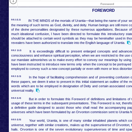
1
Foreword
FOREWORD
0:0.1 (1.1)
IN THE MINDS of the mortals of Urantia—that being the name of your wo
the meaning of such terms as God, divinity, and deity. Human beings are still more c
of the divine personalities designated by these numerous appellations. Because of
much ideational confusion, I have been directed to formulate this introductory sta
should be attached to certain word symbols as they may be hereinafter used in tho
revealers have been authorized to translate into the English language of Urantia.
0:0.2 (1.2)
It is exceedingly difficult to present enlarged concepts and advanc
consciousness and enhance spiritual perception, when we are restricted to the use o
our mandate admonishes us to make every effort to convey our meanings by using 
have been instructed to introduce new terms only when the concept to be portrayed 
employed to convey such a new concept partially or even with more or less distortio
0:0.3 (1.3)
In the hope of facilitating comprehension and of preventing confusion
these papers, we deem it wise to present in this initial statement an outline of th
words which are to be employed in designation of Deity and certain associated conc
universal reality.
0:0.4 (1.4)
But in order to formulate this Foreword of definitions and limitations of 
usage of these terms in the subsequent presentations. This Foreword is not, therefore, 
a definitive guide designed to assist those who shall read the accompanying pap
universes which have been formulated by an Orvonton commission sent to Urantia fo
0:0.5 (1.5)
Your world, Urantia, is one of many similar inhabited planets which c
universe, together with similar creations, makes up the superuniverse of
Orvonton,
f
hails. Orvonton is one of the seven evolutionary superuniverses of time and spac