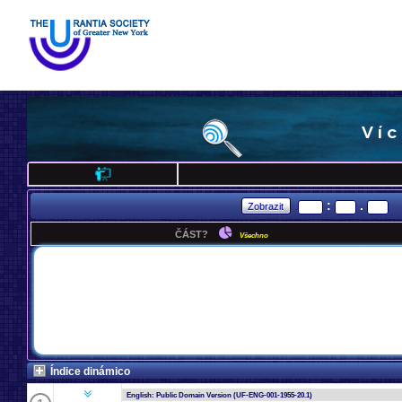
Ví
:
.
ČÁST?
Všechno
Índice dinámico