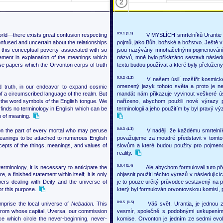
2
0:0.1 (1.1)
rld—there exists great confusion respecting
V MYSLÍCH smrtelníků Urantie 
onfused and uncertain about the relationships
pojmů, jako Bůh, božské a božstvo. Ještě v
 this conceptual poverty associated with so
jsou nazývány mnohačetnými pojmenován
tement in explanation of the meanings which
názvů, mně bylo přikázáno sestavit následu
se papers which the Orvonton corps of truth
textu budou používat a které byly přeložen
0:0.2 (1.2)
V našem úsilí rozšířit kosmic
ed truth, in our endeavor to expand cosmic
omezený jazyk tohoto světa a proto je ne
f a circumscribed language of the realm. But
mandát nám přikazuje vyvinout veškeré ús
the word symbols of the English tongue. We
nařízeno, abychom použili nové výrazy 
finds no terminology in English which can be
terminologii a jeho použitím by byl pravý
n of meaning.
0:0.3 (1.3)
 on the part of every mortal who may peruse
V naději, že každému smrtelní
e meanings to be attached to numerous English
považujeme za moudré představit v tomto
epts of the things, meanings, and values of
slovům a které budou použity pro pojmen
reality.
0:0.4 (1.4)
terminology, it is necessary to anticipate the
Ale abychom formulovali tuto př
a finished statement within itself; it is only
objasnit použití těchto výrazů v následují
ers dealing with Deity and the universe of
je to pouze určitý průvodce sestavený na p
r this purpose.
který byl formulován orvontovskou komisí, p
0:0.5 (1.5)
omprise the local universe of
Nebadon.
This
Váš svět, Urantia, je jednou
rom whose capital, Uversa, our commission
vesmír, společně s podobnými uskupeními
e which circle the never-beginning, never-
komise. Orvonton je jedním ze sedmi evol