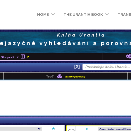
HOME
THE URANTIA BOOK
TRANS
Kniha Urantia
cejazyčné vyhledávání a porovn
2
Sloupce?
2
[X]
Typ?
Všechny podmínky