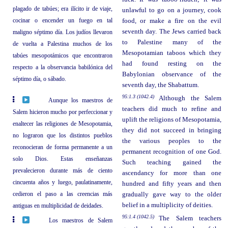
plagado de tabúes; era ilícito ir de viaje,
unlawful to go on a journey, cook
cocinar o encender un fuego en tal
food, or make a fire on the evil
seventh day. The Jews carried back
maligno séptimo día. Los judíos llevaron
to Palestine many of the
de vuelta a Palestina muchos de los
Mesopotamian taboos which they
tabúes mesopotámicos que encontraron
had found resting on the
respecto a la observancia babilónica del
Babylonian observance of the
séptimo día, o sábado.
seventh day, the Shabattum.
95:1.3 (1042.4)
Although the Salem
Aunque los maestros de
teachers did much to refine and
Salem hicieron mucho por perfeccionar y
uplift the religions of Mesopotamia,
enaltecer las religiones de Mesopotamia,
they did not succeed in bringing
no lograron que los distintos pueblos
the various peoples to the
reconocieran de forma permanente a un
permanent recognition of one God.
solo Dios. Estas enseñanzas
Such teaching gained the
prevalecieron durante más de ciento
ascendancy for more than one
cincuenta años y luego, paulatinamente,
hundred and fifty years and then
cedieron el paso a las creencias más
gradually gave way to the older
belief in a multiplicity of deities.
antiguas en multiplicidad de deidades.
95:1.4 (1042.5)
The Salem teachers
Los maestros de Salem