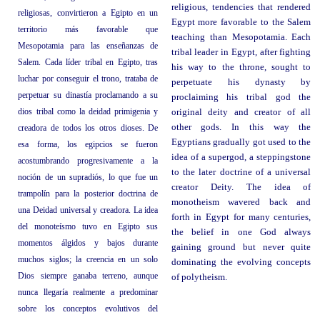
religious, tendencies that rendered
religiosas, convirtieron a Egipto en un
Egypt more favorable to the Salem
territorio más favorable que
teaching than Mesopotamia. Each
Mesopotamia para las enseñanzas de
tribal leader in Egypt, after fighting
Salem. Cada líder tribal en Egipto, tras
his way to the throne, sought to
luchar por conseguir el trono, trataba de
perpetuate his dynasty by
perpetuar su dinastía proclamando a su
proclaiming his tribal god the
dios tribal como la deidad primigenia y
original deity and creator of all
other gods. In this way the
creadora de todos los otros dioses. De
Egyptians gradually got used to the
esa forma, los egipcios se fueron
idea of a supergod, a steppingstone
acostumbrando progresivamente a la
to the later doctrine of a universal
noción de un supradiós, lo que fue un
creator Deity. The idea of
trampolín para la posterior doctrina de
monotheism wavered back and
una Deidad universal y creadora. La idea
forth in Egypt for many centuries,
del monoteísmo tuvo en Egipto sus
the belief in one God always
momentos álgidos y bajos durante
gaining ground but never quite
muchos siglos; la creencia en un solo
dominating the evolving concepts
Dios siempre ganaba terreno, aunque
of polytheism.
nunca llegaría realmente a predominar
sobre los conceptos evolutivos del