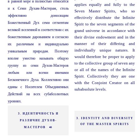
в равной мере и полностью относится
applies equally and fully to the
и к Семи Духам-Мастерам, столь
Seven Master Spirits, who so
эффективно доносящим
effectively distribute the Infinite
Божественный Дух семи сегментам
Spirit to the seven segments of the
великой вселенной в соответствии с их
grand universe in accordance with
божественным дарованием и согласно
their divine endowment and in the
manner of their differing and
их различным и индивидуально
individually unique natures. It
уникальным природам. Поэтому
would therefore be proper to apply
вполне уместно называть общую
to the collective group of seven any
группу из семи Духов-Мастеров
or all of the names of the Infinite
любым или всеми именами
Spirit. Collectively they are one
Бесконечного Духа. Коллективно они
with the Conjoint Creator on all
едины с Носителем Объединенных
subabsolute levels.
Действий на всех субабсолютных
уровнях.
3. ИДЕНТИЧНОСТЬ И
3. IDENTITY AND DIVERSITY
РАЗЛИЧИЕ ДУХОВ-
OF THE MASTER SPIRITS
МАСТЕРОВ