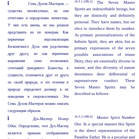
16:3.1 (186.5)
The Seven Master
Семь Духов-Мастеров —
Spirits are indescribable beings, but
существа неописуемые, но они
they are distinctly and definitely
отчетливо и определенно личностны.
personal. They have names, but we
У них есть имена, но мы решили
elect to introduce them by number.
представить их по номерам. Как
As primary personalizations of the
первичные персонализации
Infinite Spirit, they are akin, but as
Бесконечного Духа они родственны
primary expressions of the seven
друг другу, но как первичные
possible associations of triune
выражения семи возможных
Deity, they are essentially diverse in
nature, and this diversity of nature
сочетаний триединого Божества, в
determines their differential of
сущности, отличаются друг от друга
superuniverse conduct. These
по своей природе, и это отличие в
Seven Master Spirits may be
природе определяет разницу в их
described as follows:
поведении в сверхвселенных. Эти
Семь Духов-Мастеров можно описать
следующим образом:
16:3.2 (186.6)
Master Spirit Number
Дух-Мастер Номер
One.
In a special manner this Spirit
Один.
Определенно, этот Дух-Мастер
is the direct representation of the
является прямым отображением
Paradise Father. He is a peculiar and