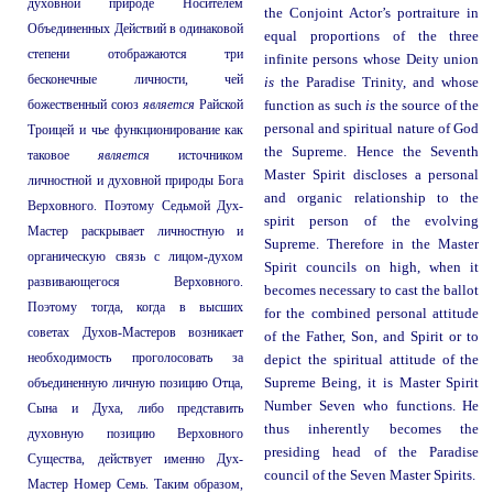
духовной природе Носителем
the Conjoint Actor’s portraiture in
Объединенных Действий в одинаковой
equal proportions of the three
степени отображаются три
infinite persons whose Deity union
бесконечные личности, чей
is
the Paradise Trinity, and whose
божественный союз
является
Райской
function as such
is
the source of the
personal and spiritual nature of God
Троицей и чье функционирование как
the Supreme. Hence the Seventh
таковое
является
источником
Master Spirit discloses a personal
личностной и духовной природы Бога
and organic relationship to the
Верховного. Поэтому Седьмой Дух-
spirit person of the evolving
Мастер раскрывает личностную и
Supreme. Therefore in the Master
органическую связь с лицом-духом
Spirit councils on high, when it
развивающегося Верховного.
becomes necessary to cast the ballot
Поэтому тогда, когда в высших
for the combined personal attitude
советах Духов-Мастеров возникает
of the Father, Son, and Spirit or to
необходимость проголосовать за
depict the spiritual attitude of the
объединенную личную позицию Отца,
Supreme Being, it is Master Spirit
Number Seven who functions. He
Сына и Духа, либо представить
thus inherently becomes the
духовную позицию Верховного
presiding head of the Paradise
Существа, действует именно Дух-
council of the Seven Master Spirits.
Мастер Номер Семь. Таким образом,