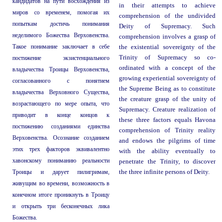
кандидатов на пути восхождения из
in their attempts to achieve
миров со временем, помогая их
comprehension of the undivided
попыткам достичь понимания
Deity of Supremacy. Such
неделимого Божества Верховенства.
comprehension involves a grasp of
Такое понимание заключает в себе
the existential sovereignty of the
Trinity of Supremacy so co-
постижение экзистенциального
ordinated with a concept of the
владычества Троицы Верховенства
,
growing experiential sovereignty of
согласованного с понятием
the Supreme Being as to constitute
владычества Верховного Существа,
the creature grasp of the unity of
возрастающего по мере опыта, что
Supremacy. Creature realization of
приводит в конце концов к
these three factors equals Havona
постижению созданиями единства
comprehension of Trinity reality
Верховенства. Осознание созданием
and endows the pilgrims of time
этих трех факторов эквивалентно
with the ability eventually to
хавонскому пониманию реальности
penetrate the Trinity, to discover
Троицы и дарует пилигримам,
the three infinite persons of Deity.
живущим во времени, возможность в
конечном итоге проникнуть в Троицу
и открыть три бесконечных лика
Божества.