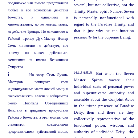
поодиночке или вместе представляют
several, but not collective, not the
любые и все возможные действия
Trinity. Master Spirit Number Seven
Божества, и одиночные и
is personally nonfunctional with
множественные, но не коллективные,
regard to the Paradise Trinity, and
that is just why he can function
не действие Троицы. По отношению к
personally
for the Supreme Being.
Райской Троице Дух-Мастер Номер
Семь личностно не действует; вот
почему он может действовать
личностно
от имени Верховного
Существа.
16:1.3 (185.3)
But when the Seven
Но когда Семь Духов-
Master Spirits vacate their
Мастеров покидают свои
individual seats of personal power
индивидуальные места личной мощи и
and superuniverse authority and
сверхвселенской власти и собираются
assemble about the Conjoint Actor
около Носителя Объединенных
in the triune presence of Paradise
Действий в триедином присутствии
Deity, then and there are they
Райского Божества, в этот момент они
collectively representative of the
становятся совместными
functional power, wisdom, and
представителями действенной мощи,
authority of undivided Deity—the