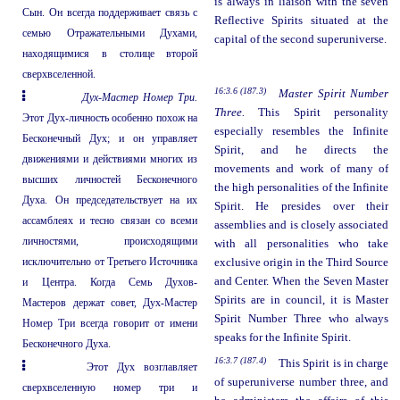
is always in liaison with the seven
Сын. Он всегда поддерживает связь с
Reflective Spirits situated at the
семью Отражательными Духами,
capital of the second superuniverse.
находящимися в столице второй
сверхвселенной.
16:3.6 (187.3)
Master Spirit Number
Дух-Мастер Номер Три.
Three.
This Spirit personality
Этот Дух-личность особенно похож на
especially resembles the Infinite
Бесконечный Дух; и он управляет
Spirit, and he directs the
движениями и действиями многих из
movements and work of many of
высших личностей Бесконечного
the high personalities of the Infinite
Духа. Он председательствует на их
Spirit. He presides over their
ассамблеях и тесно связан со всеми
assemblies and is closely associated
личностями, происходящими
with all personalities who take
исключительно от Третьего Источника
exclusive origin in the Third Source
and Center. When the Seven Master
и Центра. Когда Семь Духов-
Spirits are in council, it is Master
Мастеров держат совет, Дух-Мастер
Spirit Number Three who always
Номер Три всегда говорит от имени
speaks for the Infinite Spirit.
Бесконечного Духа.
16:3.7 (187.4)
This Spirit is in charge
Этот Дух возглавляет
of superuniverse number three, and
сверхвселенную номер три и