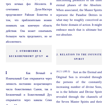
functioning presences of the three
трех вечных фаз Абсолюта. В
eternal phases of the Absolute.
сочетаниях Духи-Мастера
When associated, the Master Spirits
представляют Райские Божества в
represent the Paradise Deities in
what may be roughly conceived as
том, что приблизительно можно
the finite domain of action. It might
понимать как конечную область
embrace much that is ultimate but
действия. Она может охватывать
not
absolute.
большую часть предельного, но
не
абсолютного.
2. ОТНОШЕНИЕ К
2. RELATION TO THE INFINITE
БЕСКОНЕЧНОМУ ДУХУ
SPIRIT
16:2.1 (185.5)
Just as the Eternal and
Как Вечный и
Original Son is revealed through
Изначальный Сын открывается через
the persons of the constantly
личность постоянно возрастающего
increasing number of divine Sons,
числа божественных Сынов, так и
so is the Infinite and Divine Spirit
Бесконечный и Божественный Дух
revealed through the channels of
открывается через каналы Семи
the Seven Master Spirits and their