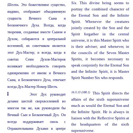
Six.
This divine being seems to
Шесть.
Это божественное существо,
portray the combined character of
видимо, отображает объединенную
the Eternal Son and the Infinite
сущность Вечного Сына и
Spirit. Whenever the creatures
Бесконечного Духа. Всегда, когда
jointly created by the Son and the
творения, созданные вместе Сыном и
Spirit forgather in the central
Духом, собираются в центральной
universe, it is this Master Spirit who
вселенной, их советчиком является
is their adviser; and whenever, in
этот Дух-Мастер; и всегда, когда в
the councils of the Seven Master
Spirits, it becomes necessary to
советах Семи Духов-Мастеров
speak conjointly for the Eternal Son
возникает необходимость говорить
and the Infinite Spirit, it is Master
одновременно от имени и Вечного
Spirit Number Six who responds.
Сына, и Бесконечного Духа, отвечает
всегда Дух-Мастер Номер Шесть.
16:3.13 (188.1)
This Spirit directs the
Этот Дух руководит
affairs of the sixth superuniverse
делами шестой сверхвселенной во
much as would the Eternal Son and
многом так же, как руководили бы
the Infinite Spirit. He is always in
Вечный Сын и Бесконечный Дух. Он
liaison with the Reflective Spirits at
всегда поддерживает связь с
the headquarters of the sixth
Отражательными Духами в центре
superuniverse.