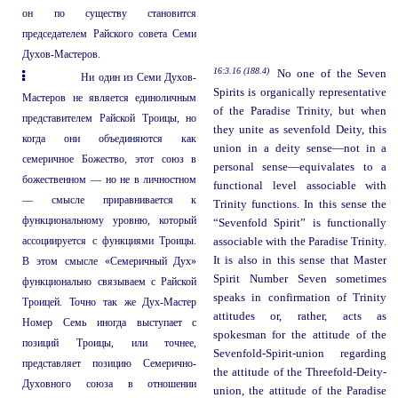
он по существу становится
председателем Райского совета Семи
Духов-Мастеров.
16:3.16 (188.4)
No one of the Seven
Ни один из Семи Духов-
Spirits is organically representative
Мастеров не является единоличным
of the Paradise Trinity, but when
представителем Райской Троицы, но
they unite as sevenfold Deity, this
когда они объединяются как
union in a deity sense—not in a
семеричное Божество, этот союз в
personal sense—equivalates to a
божественном — но не в личностном
functional level associable with
— смысле приравнивается к
Trinity functions. In this sense the
функциональному уровню, который
“Sevenfold Spirit” is functionally
ассоциируется с функциями Троицы.
associable with the Paradise Trinity.
It is also in this sense that Master
В этом смысле «Семеричный Дух»
Spirit Number Seven sometimes
функционально связываем с Райской
speaks in confirmation of Trinity
Троицей. Точно так же Дух-Мастер
attitudes or, rather, acts as
Номер Семь иногда выступает с
spokesman for the attitude of the
позиций Троицы, или точнее,
Sevenfold-Spirit-union regarding
представляет позицию Семерично-
the attitude of the Threefold-Deity-
Духовного союза в отношении
union, the attitude of the Paradise