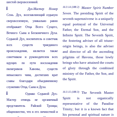
шестой сверхвселенной.
16:3.14 (188.2)
Master Spirit Number
Дух-Мастер Номер
Seven.
The presiding Spirit of the
Семь.
Дух, возглавляющий седьмую
seventh superuniverse is a uniquely
сверхвселенную, уникально равно
equal portrayal of the Universal
отображает Отца Всего Сущего,
Father, the Eternal Son, and the
Вечного Сына и Бесконечного Духа.
Infinite Spirit. The Seventh Spirit,
Седьмой Дух, воспитатель и советчик
the fostering adviser of all triune-
всех существ триединого
origin beings, is also the adviser
происхождения, является также
and director of all the ascending
советчиком и руководителем всех
pilgrims of Havona, those lowly
beings who have attained the courts
идущих по пути восхождения
of glory through the combined
пилигримов Хавоны, существ
ministry of the Father, the Son, and
невысокого чина, достигших врат
the Spirit.
славы благодаря объединенному
служению Отца, Сына и Духа.
16:3.15 (188.3)
The Seventh Master
Однако Седьмой Дух-
Spirit is not organically
Мастер отнюдь не органичный
representative of the Paradise
представитель Райской Троицы;
Trinity; but it is a known fact that
общеизвестно, что в его личностной и
his personal and spiritual nature
is