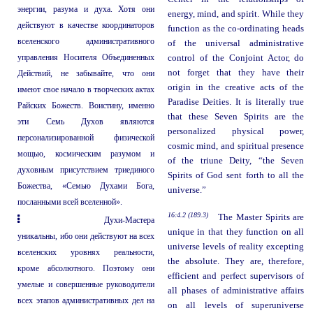
энергии, разума и духа. Хотя они
energy, mind, and spirit. While they
действуют в качестве координаторов
function as the co-ordinating heads
вселенского административного
of the universal administrative
управления Носителя Объединенных
control of the Conjoint Actor, do
not forget that they have their
Действий, не забывайте, что они
origin in the creative acts of the
имеют свое начало в творческих актах
Paradise Deities. It is literally true
Райских Божеств. Воистину, именно
that these Seven Spirits are the
эти Семь Духов являются
personalized physical power,
персонализированной физической
cosmic mind, and spiritual presence
мощью, космическим разумом и
of the triune Deity, “the Seven
духовным присутствием триединого
Spirits of God sent forth to all the
Божества, «Семью Духами Бога,
universe.”
посланными всей вселенной».
16:4.2 (189.3)
The Master Spirits are
Духи-Мастера
unique in that they function on all
уникальны, ибо они действуют на всех
universe levels of reality excepting
вселенских уровнях реальности,
the absolute. They are, therefore,
кроме абсолютного. Поэтому они
efficient and perfect supervisors of
умелые и совершенные руководители
all phases of administrative affairs
всех этапов административных дел на
on all levels of superuniverse