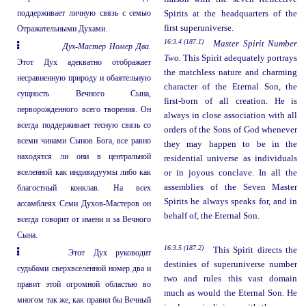
поддерживает личную связь с семью
Spirits at the headquarters of the
first superuniverse.
Отражательными Духами.
16:3.4 (187.1)
Master Spirit Number
Дух-Мастер Номер Два.
Two.
This Spirit adequately portrays
Этот Дух адекватно отображает
the matchless nature and charming
несравненную природу и обаятельную
character of the Eternal Son, the
сущность Вечного Сына,
first-born of all creation. He is
перворожденного всего творения. Он
always in close association with all
всегда поддерживает тесную связь со
orders of the Sons of God whenever
всеми чинами Сынов Бога, все равно
they may happen to be in the
находятся ли они в центральной
residential universe as individuals
вселенной как индивидуумы либо как
or in joyous conclave. In all the
assemblies of the Seven Master
благостный конклав. На всех
Spirits he always speaks for, and in
ассамблеях Семи Духов-Мастеров он
behalf of, the Eternal Son.
всегда говорит от имени и за Вечного
Сына.
16:3.5 (187.2)
This Spirit directs the
Этот Дух руководит
destinies of superuniverse number
судьбами сверхвселенной номер два и
two and rules this vast domain
правит этой огромной областью во
much as would the Eternal Son. He
многом так же, как правил бы Вечный