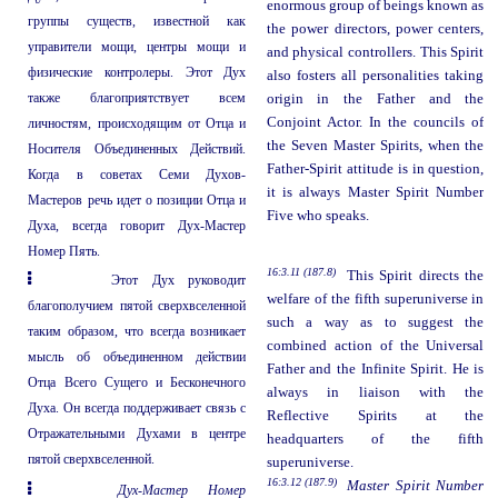
enormous group of beings known as
группы существ, известной как
the power directors, power centers,
управители мощи, центры мощи и
and physical controllers. This Spirit
физические контролеры. Этот Дух
also fosters all personalities taking
также благоприятствует всем
origin in the Father and the
Conjoint Actor. In the councils of
личностям, происходящим от Отца и
the Seven Master Spirits, when the
Носителя Объединенных Действий.
Father-Spirit attitude is in question,
Когда в советах Семи Духов-
it is always Master Spirit Number
Мастеров речь идет о позиции Отца и
Five who speaks.
Духа, всегда говорит Дух-Мастер
Номер Пять.
16:3.11 (187.8)
This Spirit directs the
Этот Дух руководит
welfare of the fifth superuniverse in
благополучием пятой сверхвселенной
such a way as to suggest the
таким образом, что всегда возникает
combined action of the Universal
мысль об объединенном действии
Father and the Infinite Spirit. He is
Отца Всего Сущего и Бесконечного
always in liaison with the
Духа. Он всегда поддерживает связь с
Reflective Spirits at the
Отражательными Духами в центре
headquarters of the fifth
пятой сверхвселенной.
superuniverse.
16:3.12 (187.9)
Master Spirit Number
Дух-Мастер Номер