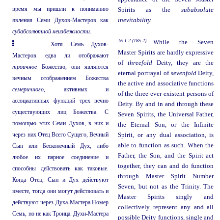
время мы пришли к пониманию
Spirits as the
subabsolute
явления Семи Духов-Мастеров как
inevitability.
субабсолютной неизбежности.
16:1.2 (185.2)
While the Seven
Хотя Семь Духов-
Master Spirits are hardly expressive
Мастеров едва ли отображают
of
threefold
Deity, they are the
троичное
Божество, они являются
eternal portrayal of
sevenfold
Deity,
вечным отображением Божества
the active and associative functions
семеричного,
активных и
of the three ever-existent persons of
ассоциативных функций трех вечно
Deity. By and in and through these
существующих лиц Божества. С
Seven Spirits, the Universal Father,
помощью этих Семи Духов, в них и
the Eternal Son, or the Infinite
через них Отец Всего Сущего, Вечный
Spirit, or any dual association, is
able to function as such. When the
Сын или Бесконечный Дух, либо
Father, the Son, and the Spirit act
любое их парное соединение и
together, they can and do function
способны действовать как таковые.
through Master Spirit Number
Когда Отец, Сын и Дух действуют
Seven, but not as the Trinity. The
вместе, тогда они могут действовать и
Master Spirits singly and
действуют через Духа-Мастера Номер
collectively represent any and all
Семь, но не как Троица. Духи-Мастера
possible Deity functions, single and