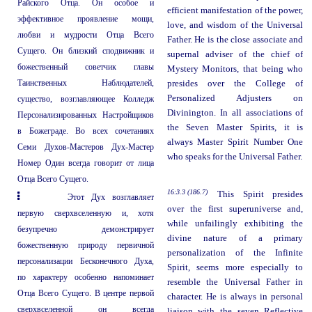
Райского Отца. Он особое и
efficient manifestation of the power,
эффективное проявление мощи,
love, and wisdom of the Universal
любви и мудрости Отца Всего
Father. He is the close associate and
Сущего. Он близкий сподвижник и
supernal adviser of the chief of
божественный советчик главы
Mystery Monitors, that being who
Таинственных Наблюдателей,
presides over the College of
Personalized Adjusters on
существо, возглавляющее Колледж
Divinington. In all associations of
Персонализированных Настройщиков
the Seven Master Spirits, it is
в Божеграде. Во всех сочетаниях
always Master Spirit Number One
Семи Духов-Мастеров Дух-Мастер
who speaks for the Universal Father.
Номер Один всегда говорит от лица
Отца Всего Сущего.
16:3.3 (186.7)
This Spirit presides
Этот Дух возглавляет
over the first superuniverse and,
первую сверхвселенную и, хотя
while unfailingly exhibiting the
безупречно демонстрирует
divine nature of a primary
божественную природу первичной
personalization of the Infinite
персонализации Бесконечного Духа,
Spirit, seems more especially to
по характеру особенно напоминает
resemble the Universal Father in
Отца Всего Сущего. В центре первой
character. He is always in personal
сверхвселенной он всегда
liaison with the seven Reflective