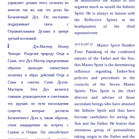
he administers the affairs of this
управляет делами этого сегмента во
segment much as would the Infinite
многом так же, как это делал бы
Spirit. He is always in liaison with
Бесконечный Дух. Он постоянно
the Reflective Spirits at the
поддерживает связь с
headquarters of the third
Отражательными Духами в центре
superuniverse.
третьей вселенной.
16:3.8 (187.5)
Master Spirit Number
Дух-Мастер Номер
Four.
Partaking of the combined
Четыре.
Разделяя природу Отца и
natures of the Father and the Son,
Сына, этот Дух-Мастер определенным
this Master Spirit is the determining
образом проводит совместную
influence regarding Father-Son
политику и образ действий Отца и
policies and procedures in the
Сына в советах Семи Духов-
councils of the Seven Master
Мастеров. Этот Дух является
Spirits. This Spirit is the chief
главным руководителем и советчиком
director and adviser of those
тех идущих по пути восхождения
ascendant beings who have attained
the Infinite Spirit and thus have
существ, которые достигли
become candidates for seeing the
Бесконечного Духа и, таким образом,
Son and the Father. He fosters that
стали кандидатами на встречу с
enormous group of personalities
Сыном и Отцом. Он способствует
taking origin in the Father and the