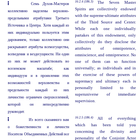
16:2.4 (186.3)
The Seven Master
Семь Духов-Мастеров
Spirits are collectively endowed
коллективно наделены верховно-
with the supreme-ultimate attributes
предельными атрибутами Третьего
of the Third Source and Center.
Источника и Центра. Хотя каждый из
While each one individually
них индивидуально пользуется этим
partakes of this endowment, only
дарованием, только коллективно они
collectively do they disclose the
раскрывают атрибуты всемогущества,
attributes of omnipotence,
всеведения и вездесущности. Ни один
omniscience, and omnipresence. No
из них не может действовать во
one of them can so function
universally; as individuals and in
вселенском масштабе; как
the exercise of these powers of
индивидуум и в проявлении этих
supremacy and ultimacy each is
возможностей верховенства и
personally limited to the
предельности каждый из них
superuniverse of immediate
личностно ограничен сверхвселенной,
supervision.
которой он непосредственно
руководит.
16:2.5 (186.4)
All of everything
Из всего сказанного вам
which has been told you
о божественности и личности
concerning the divinity and
Носителя Объединенных Действий все
personality of the Conjoint Actor