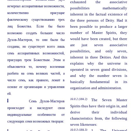
exhausted the associative
исчерпал ассоциативные возможности,
possibilities mathematically
количественно присущие
inherent in the factual existence of
фактическому существованию трех
the three persons of Deity. Had it
лиц Божества. Если бы было
been possible to produce a larger
number of Master Spirits, they
возможно создать большее число
would have been created, but there
Духов-Мастеров, то они были бы
are just seven associative
созданы, но существует всего лишь
possibilities, and only seven,
семь ассоциативных возможностей,
inherent in three Deities. And this
присущих трем Божествам. Этим и
explains why the universe is
объясняется то, почему вселенная
operated in seven grand divisions,
разбита на семь великих частей, а
and why the number seven is
число семь, как правило, лежит в
basically fundamental in its
основе ее организации и управления
organization and administration.
ей.
16:0.2 (184.2)
The Seven Master
Семь Духов-Мастеров
Spirits thus have their origin in, and
происходят и наследуют свои
derive their individual
индивидуальные особенности от
characteristics from, the following
следующих семи возможных творцов:
seven likenesses:
16:0.3 (184.3)
1. The Universal