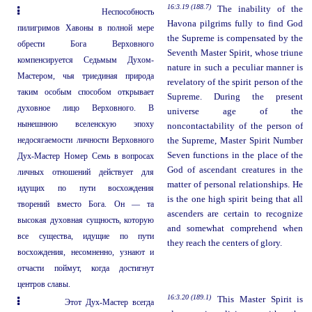
16:3.19 (188.7)
The inability of the
Неспособность
Havona pilgrims fully to find God
пилигримов Хавоны в полной мере
the Supreme is compensated by the
обрести Бога Верховного
Seventh Master Spirit, whose triune
компенсируется Седьмым Духом-
nature in such a peculiar manner is
Мастером, чья триединая природа
revelatory of the spirit person of the
таким особым способом открывает
Supreme. During the present
духовное лицо Верховного. В
universe age of the
нынешнюю вселенскую эпоху
noncontactability of the person of
недосягаемости личности Верховного
the Supreme, Master Spirit Number
Seven functions in the place of the
Дух-Мастер Номер Семь в вопросах
God of ascendant creatures in the
личных отношений действует для
matter of personal relationships. He
идущих по пути восхождения
is the one high spirit being that all
творений вместо Бога. Он — та
ascenders are certain to recognize
высокая духовная сущность, которую
and somewhat comprehend when
все существа, идущие по пути
they reach the centers of glory.
восхождения, несомненно, узнают и
отчасти поймут, когда достигнут
центров славы.
16:3.20 (189.1)
This Master Spirit is
Этот Дух-Мастер всегда