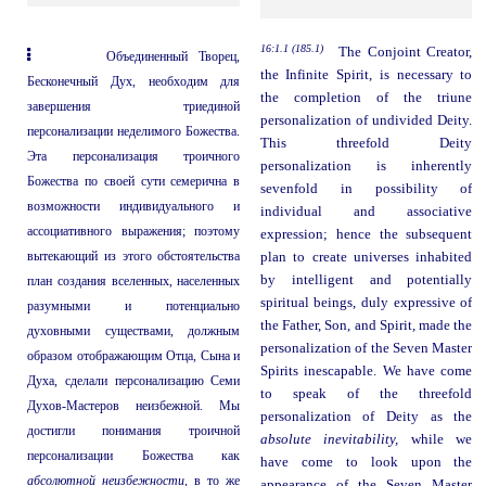
16:1.1 (185.1)
The Conjoint Creator,
Объединенный Творец,
the Infinite Spirit, is necessary to
Бесконечный Дух, необходим для
the completion of the triune
завершения триединой
personalization of undivided Deity.
персонализации неделимого Божества.
This threefold Deity
Эта персонализация троичного
personalization is inherently
Божества по своей сути семерична в
sevenfold in possibility of
возможности индивидуального и
individual and associative
ассоциативного выражения; поэтому
expression; hence the subsequent
вытекающий из этого обстоятельства
plan to create universes inhabited
by intelligent and potentially
план создания вселенных, населенных
spiritual beings, duly expressive of
разумными и потенциально
the Father, Son, and Spirit, made the
духовными существами, должным
personalization of the Seven Master
образом отображающим Отца, Сына и
Spirits inescapable. We have come
Духа, сделали персонализацию Семи
to speak of the threefold
Духов-Мастеров неизбежной. Мы
personalization of Deity as the
достигли понимания троичной
absolute inevitability,
while we
персонализации Божества как
have come to look upon the
абсолютной неизбежности,
в то же
appearance of the Seven Master