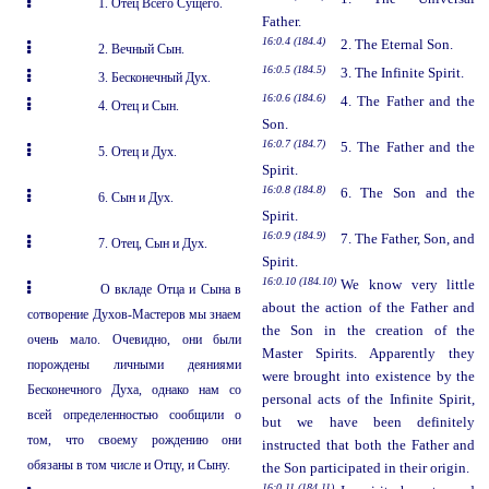
1. Отец Всего Сущего.
Father.
16:0.4 (184.4)
2. The Eternal Son.
2. Вечный Сын.
16:0.5 (184.5)
3. The Infinite Spirit.
3. Бесконечный Дух.
16:0.6 (184.6)
4. The Father and the
4. Отец и Сын.
Son.
16:0.7 (184.7)
5. The Father and the
5. Отец и Дух.
Spirit.
16:0.8 (184.8)
6. The Son and the
6. Сын и Дух.
Spirit.
16:0.9 (184.9)
7. The Father, Son, and
7. Отец, Сын и Дух.
Spirit.
16:0.10 (184.10)
We know very little
О вкладе Отца и Сына в
about the action of the Father and
сотворение Духов-Мастеров мы знаем
the Son in the creation of the
очень мало. Очевидно, они были
Master Spirits. Apparently they
порождены личными деяниями
were brought into existence by the
Бесконечного Духа, однако нам со
personal acts of the Infinite Spirit,
всей определенностью сообщили о
but we have been definitely
том, что своему рождению они
instructed that both the Father and
обязаны в том числе и Отцу, и Сыну.
the Son participated in their origin.
16:0.11 (184.11)