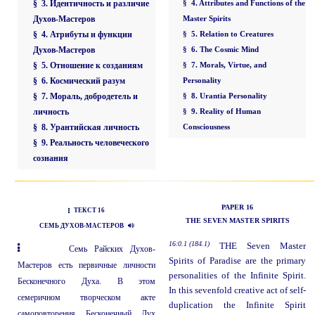
§ 3. Идентичность и различие
§ 4. Attributes and Functions of the
Духов-Мастеров
Master Spirits
§ 4. Атрибуты и функции
§ 5. Relation to Creatures
Духов-Мастеров
§ 6. The Cosmic Mind
§ 5. Отношение к созданиям
§ 7. Morals, Virtue, and
§ 6. Космический разум
Personality
§ 7. Мораль, добродетель и
§ 8. Urantia Personality
личность
§ 9. Reality of Human
§ 8. Урантийская личность
Consciousness
§ 9. Реальность человеческого
сознания
PAPER 16
ТЕКСТ 16
THE SEVEN MASTER SPIRITS
СЕМЬ ДУХОВ-МАСТЕРОВ
16:0.1 (184.1)
THE Seven Master
Семь Райских Духов-
Spirits of Paradise are the primary
Мастеров есть первичные личности
personalities of the Infinite Spirit.
Бесконечного Духа. В этом
In this sevenfold creative act of self-
семеричном творческом акте
duplication the Infinite Spirit
самоповторения Бесконечный Дух