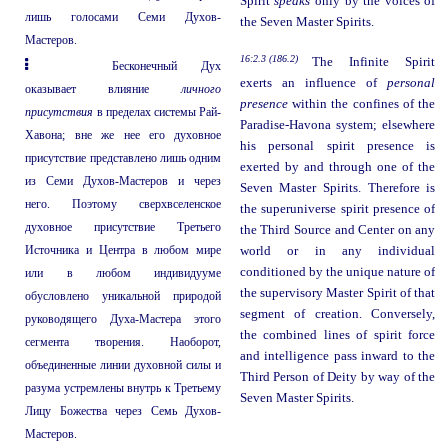
Spirit
speaks
only by the voices of
лишь голосами Семи Духов-
the Seven Master Spirits.
Мастеров.
16:2.3 (186.2)
The Infinite Spirit
Бесконечный Дух
exerts an influence of
personal
оказывает влияние
личного
presence
within the confines of the
присутствия
в пределах системы Рай-
Paradise-Havona system; elsewhere
Хавона; вне же нее его духовное
his personal spirit presence is
присутствие представлено лишь одним
exerted by and through one of the
из Семи Духов-Мастеров и через
Seven Master Spirits. Therefore is
него. Поэтому сверхвселенское
the superuniverse spirit presence of
духовное присутствие Третьего
the Third Source and Center on any
Источника и Центра в любом мире
world or in any individual
conditioned by the unique nature of
или в любом индивидууме
the supervisory Master Spirit of that
обусловлено уникальной природой
segment of creation. Conversely,
руководящего Духа-Мастера этого
the combined lines of spirit force
сегмента творения. Наоборот,
and intelligence pass inward to the
объединенные линии духовной силы и
Third Person of Deity by way of the
разума устремлены внутрь к Третьему
Seven Master Spirits.
Лицу Божества через Семь Духов-
Мастеров.