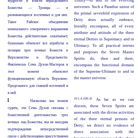
Trinity—to and in the evolving
мудрости и власти нераздельного
universes. Such a Paradise union of
Божества — Троицы — в
the primal sevenfold expression of
развивающихся вселенных и для них.
Deity does actually embrace,
Такое Райское объединение
literally encompass, all of every
изначального семеричного выражения
attribute and attitude of the three
Божества действительно охватывает,
eternal Deities in Supremacy and in
буквально объемлет все атрибуты и
Ultimacy. To all practical intents
позиции трех вечных Божеств в
and purposes the Seven Master
Верховенстве и Предельности.
Spirits do, then and there,
Фактически Семь Духов-Мастеров в
encompass the functional domain
этот момент объемлют
of the Supreme-Ultimate to and in
the master universe.
функциональную область Верховно-
Предельного для главной вселенной и
в ней.
16:1.4 (185.4)
As far as we can
Насколько мы можем
discern, these Seven Spirits are
судить, эти Семь Духов связаны с
associated with the divine activities
божественной деятельностью трех
of the three eternal persons of
вечных лиц Божества; мы не находим
Deity; we detect no evidence of
подтверждения непосредственной
direct association with the
связи с действующими присутствиями