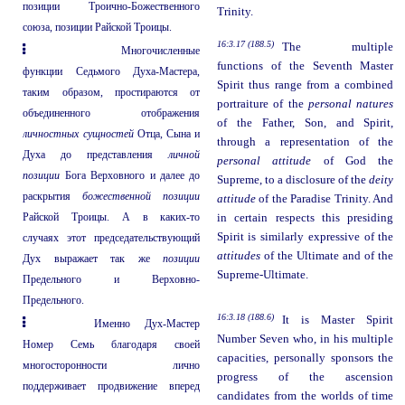
позиции Троично-Божественного
Trinity.
союза, позиции Райской Троицы.
16:3.17 (188.5)
The multiple
Многочисленные
functions of the Seventh Master
функции Седьмого Духа-Мастера,
Spirit thus range from a combined
таким образом, простираются от
portraiture of the
personal natures
объединенного отображения
of the Father, Son, and Spirit,
личностных сущностей
Отца, Сына и
through a representation of the
Духа до представления
личной
personal attitude
of God the
позиции
Бога Верховного и далее до
Supreme, to a disclosure of the
deity
раскрытия
божественной позиции
attitude
of the Paradise Trinity. And
Райской Троицы. А в каких-то
in certain respects this presiding
Spirit is similarly expressive of the
случаях этот председательствующий
attitudes
of the Ultimate and of the
Дух выражает так же
позиции
Supreme-Ultimate.
Предельного и Верховно-
Предельного.
16:3.18 (188.6)
It is Master Spirit
Именно Дух-Мастер
Number Seven who, in his multiple
Номер Семь благодаря своей
capacities, personally sponsors the
многосторонности лично
progress of the ascension
поддерживает продвижение вперед
candidates from the worlds of time