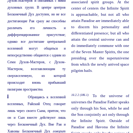
Духов-Мастеров и связанных с ними
associated spirit groups. At the
духовных групп. В центре центров
center of centers the Infinite Spirit
Бесконечный Дух доступен, но не все
is approachable, but not all who
attain Paradise are immediately able
достигающие Рая сразу же способны
to discern his personality and
различать его личность и
differentiated presence; but all who
дифференцированное присутствие;
attain the central universe can and
однако все достигшие центральной
do immediately commune with one
вселенной могут общаться и
of the Seven Master Spirits, the one
непосредственно общаются с одним из
presiding over the superuniverse
Семи Духов-Мастеров, с Духом-
from which the newly arrived space
Мастером, возглавляющим ту
pilgrim hails.
сверхвселенную, из которой
происходит вновь прибывший
пилигрим пространства.
16:2.2 (186.1)
To the universe of
Обращаясь к вселенной
universes the Paradise Father speaks
вселенных, Райский Отец говорит
only through his Son, while he and
лишь через своего Сына, притом, что
the Son conjointly act only through
он и Сын вместе действуют лишь
the Infinite Spirit. Outside of
через Бесконечный Дух. Вне Рая и
Paradise and Havona the Infinite
Хавоны Бесконечный Дух
говорит