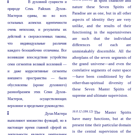
In spirit character and
В духовной сущности и
nature these Seven Spirits of
природе Семь Райских Духов-
Paradise are as one, but in all other
Мастеров едины, но во всех
aspects of identity they are very
остальных аспектах идентичности
unlike, and the results of their
очень непохожи, и результаты их
functioning in the superuniverses
действий в сверхвселенных таковы,
are such that the individual
что индивидуальные различия
differences of each are
каждого безошибочно отличимы. Все
unmistakably discernible. All the
возникшие впоследствии устройства
afterplans of the seven segments of
the grand universe—and even the
семи сегментов великой вселенной —
correlative segments of outer space
и даже коррелятивные сегменты
—have been conditioned by the
внешнего пространства — были
other-than-spiritual diversity of
обусловлены (кроме духовного)
these Seven Master Spirits of
разнообразием этих Семи Духов-
supreme and ultimate supervision.
Мастеров, осуществляющих
верховное и предельное руководство.
16:0.12 (184.12)
The Master Spirits
Духи-Мастера
have many functions, but at the
выполняют множество функций, но в
present time their particular domain
настоящее время главной сферой их
is the central supervision of the
деятельности является центральное