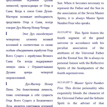
преуспеянию огромной группы
Son. When it becomes necessary to
личностей, происходящих от Отца и
represent the Father and the Son in
Сына. Когда в союзе Семи Духов-
the association of the Seven Master
Мастеров возникает необходимость
Spirits, it is always Master Spirit
представить Отца и Сына, всегда
Number Four who speaks.
говорит Дух-Мастер Номер Четыре.
16:3.9 (187.6)
This Spirit fosters the
Этот Дух способствуют
fourth segment of the grand
четвертому сегменту великой
universe in accordance with his
вселенной в соответствии со своим
peculiar association of the
особым объединением атрибутов Отца
attributes of the Universal Father
Всего Сущего с атрибутами Вечного
and the Eternal Son. He is always in
Сына. Он всегда поддерживает
personal liaison with the Reflective
личную связь с Отражательными
Spirits of the headquarters of the
Духами центра четвертой
fourth superuniverse.
сверхвселенной.
16:3.10 (187.7)
Master Spirit Number
Дух-Мастер Номер
Five.
This divine personality who
Пять.
Эта божественная личность,
exquisitely blends the character of
тонко сочетающая в себе сущность
the Universal Father and the Infinite
Отца Всего Сущего и Бесконечного
Spirit is the adviser of that
Духа, является советчиком огромной