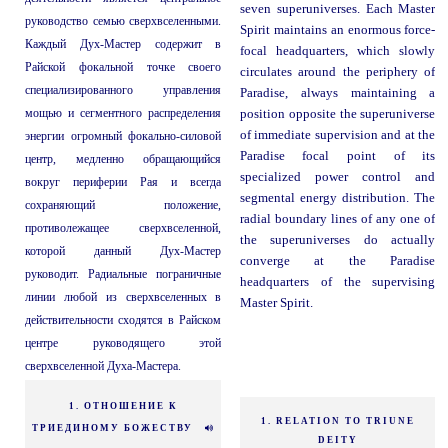
seven superuniverses. Each Master
руководство семью сверхвселенными.
Spirit maintains an enormous force-
Каждый Дух-Мастер содержит в
focal headquarters, which slowly
Райской фокальной точке своего
circulates around the periphery of
специализированного управления
Paradise, always maintaining a
мощью и сегментного распределения
position opposite the superuniverse
of immediate supervision and at the
энергии огромный фокально-силовой
Paradise focal point of its
центр, медленно обращающийся
specialized power control and
вокруг периферии Рая и всегда
segmental energy distribution. The
сохраняющий положение,
radial boundary lines of any one of
противолежащее сверхвселенной,
the superuniverses do actually
которой данный Дух-Мастер
converge at the Paradise
руководит. Радиальные пограничные
headquarters of the supervising
линии любой из сверхвселенных в
Master Spirit.
действительности сходятся в Райском
центре руководящего этой
сверхвселенной Духа-Мастера.
1. ОТНОШЕНИЕ К
1. RELATION TO TRIUNE
ТРИЕДИНОМУ БОЖЕСТВУ
DEITY