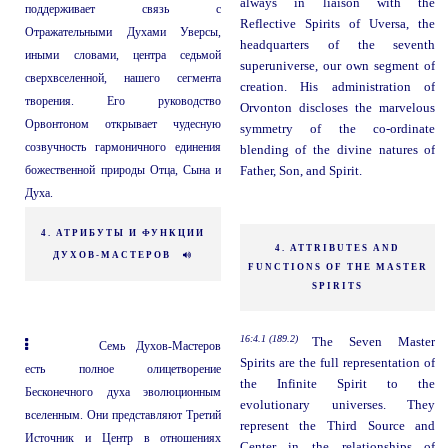
always in liaison with the
поддерживает связь с
Reflective Spirits of Uversa, the
Отражательными Духами Уверсы,
headquarters of the seventh
иными словами, центра седьмой
superuniverse, our own segment of
сверхвселенной, нашего сегмента
creation. His administration of
творения. Его руководство
Orvonton discloses the marvelous
Орвонтоном открывает чудесную
symmetry of the co-ordinate
созвучность гармоничного единения
blending of the divine natures of
божественной природы Отца, Сына и
Father, Son, and Spirit.
Духа.
4. АТРИБУТЫ И ФУНКЦИИ
4. ATTRIBUTES AND
ДУХОВ-МАСТЕРОВ
FUNCTIONS OF THE MASTER
SPIRITS
16:4.1 (189.2)
The Seven Master
Семь Духов-Мастеров
Spirits are the full representation of
есть полное олицетворение
the Infinite Spirit to the
Бесконечного духа эволюционным
evolutionary universes. They
вселенным. Они представляют Третий
represent the Third Source and
Источник и Центр в отношениях
Center in the relationships of