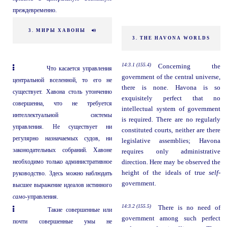
преждевременно.
3. МИРЫ ХАВОНЫ
3. THE HAVONA WORLDS
14:3.1 (155.4)
Concerning the
Что касается управления
government of the central universe,
центральной вселенной, то его не
there is none. Havona is so
существует. Хавона столь утонченно
exquisitely perfect that no
совершенна, что не требуется
intellectual system of government
интеллектуальной системы
is required. There are no regularly
управления. Не существует ни
constituted courts, neither are there
регулярно назначаемых судов, ни
legislative assemblies; Havona
законодательных собраний. Хавоне
requires only administrative
необходимо только административное
direction. Here may be observed the
height of the ideals of true
self-
руководство. Здесь можно наблюдать
government.
высшее выражение идеалов истинного
само-
управления.
14:3.2 (155.5)
There is no need of
Такие совершенные или
government among such perfect
почти совершенные умы не