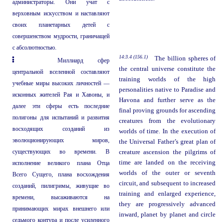
администраторы. Они учат с
верховным искусством и наставляют
своих планетарных детей с
совершенством мудрости, граничащей
с абсолютностью.
14:3.4 (156.1)
The billion spheres of
Миллиард сфер
the central universe constitute the
центральной вселенной составляют
training worlds of the high
учебные миры высоких личностей —
personalities native to Paradise and
исконных жителей Рая и Хавоны, и
Havona and further serve as the
далее эти сферы есть последние
final proving grounds for ascending
полигоны для испытаний и развития
creatures from the evolutionary
восходящих созданий из
worlds of time. In the execution of
эволюционирующих миров,
the Universal Father’s great plan of
существующих во времени. В
creature ascension the pilgrims of
time are landed on the receiving
исполнение великого плана Отца
worlds of the outer or seventh
Всего Сущего, плана восхождения
circuit, and subsequent to increased
созданий, пилигримы, живущие во
training and enlarged experience,
времени, высаживаются на
they are progressively advanced
принимающих мирах внешнего или
inward, planet by planet and circle
седьмого контура и после усиленного