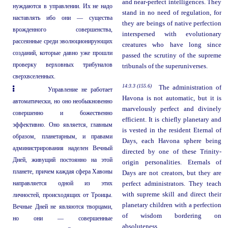
and near-perfect intelligences. They
нуждаются в управлении. Их не надо
stand in no need of regulation, for
наставлять ибо они — существа
they are beings of native perfection
врожденного совершенства,
interspersed with evolutionary
рассеянные среди эволюционирующих
creatures who have long since
созданий, которые давно уже прошли
passed the scrutiny of the supreme
проверку верховных трибуналов
tribunals of the superuniverses.
сверхвселенных.
14:3.3 (155.6)
The administration of
Управление не работает
Havona is not automatic, but it is
автоматически, но оно необыкновенно
marvelously perfect and divinely
совершенно и божественно
efficient. It is chiefly planetary and
эффективно. Оно является, главным
is vested in the resident Eternal of
образом, планетарным, и правами
Days, each Havona sphere being
администрирования наделен Вечный
directed by one of these Trinity-
Дней, живущий постоянно на этой
origin personalities. Eternals of
планете, причем каждая сфера Хавоны
Days are not creators, but they are
направляется одной из этих
perfect administrators. They teach
with supreme skill and direct their
личностей, происходящих от Троицы.
planetary children with a perfection
Вечные Дней не являются творцами,
of wisdom bordering on
но они — совершенные
absoluteness.