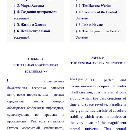
§ 3. Миры Хавоны
§ 3. The Havona Worlds
§ 4. Создания центральной
§ 4. Creatures of the Central
вселенной
Universe
§ 5. Жизнь в Хавоне
§ 5. Life in Havona
§ 6. Цель центральной
§ 6. The Purpose of the Central
вселенной
Universe
PAPER 14
ТЕКСТ 14
THE CENTRAL AND DIVINE UNIVERSE
ЦЕНТРАЛЬНАЯ БОЖЕСТВЕННАЯ
ВСЕЛЕННАЯ
14:0.1 (152.1)
THE perfect and
Совершенная
divine universe occupies the center
божественная вселенная занимает
of all creation; it is the eternal core
центр всего творения; она — вечная
around which the vast creations of
сердцевина, вокруг которой
time and space revolve. Paradise is
обращаются безбрежные мироздания,
the gigantic nuclear Isle of absolute
существующие во времени и
stability which rests motionless at
пространстве. Рай есть гигантский
the very heart of the magnificent
Остров абсолютной стабильности,
eternal universe. This central