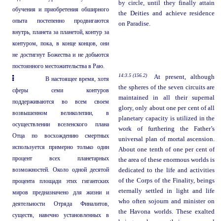
by circle, until they finally attain
обучения и приобретения обширного
the Deities and achieve residence
опыта постепенно продвигаются
on Paradise.
внутрь, планета за планетой, контур за
контуром, пока, в конце концов, они
не достигнут Божества и не добьются
постоянного местожительства в Раю.
14:3.5 (156.2)
At present, although
В настоящее время, хотя
the spheres of the seven circuits are
сферы семи контуров
maintained in all their supernal
поддерживаются во всем своем
glory, only about one per cent of all
возвышенном великолепии, в
planetary capacity is utilized in the
осуществлении вселенского плана
work of furthering the Father’s
Отца по восхождению смертных
universal plan of mortal ascension.
используется примерно только один
About one tenth of one per cent of
процент всех планетарных
the area of these enormous worlds is
возможностей. Около одной десятой
dedicated to the life and activities
of the Corps of the Finality, beings
процента площади этих гигантских
eternally settled in light and life
миров предназначено для жизни и
who often sojourn and minister on
деятельности Отряда Финалитов,
the Havona worlds. These exalted
существ, навечно установленных в