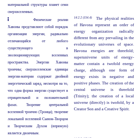
материальной структуры планет семи
сверхвселенных.
14:2.2 (154.4)
The physical realities
Физические реалии
of Havona represent an order of
Хавоны представляют собой порядок
energy organization radically
организации энергии, радикально
different from any prevailing in the
отличающийся от любого
evolutionary universes of space.
существующего в
Havona energies are threefold;
эволюционирующих вселенных
superuniverse units of energy-
пространства. Энергии Хавоны
matter contain a twofold energy
троичны; сверхвселенские единицы
charge, although one form of
энергии-материи содержат двойной
energy exists in negative and
positive phases. The creation of the
энергетический заряд, несмотря на то,
central universe is threefold
что одна форма энергии существует в
(Trinity); the creation of a local
отрицательной и положительной
universe (directly) is twofold, by a
фазах. Творение центральной
Creator Son and a Creative Spirit.
вселенной троично (Троица); творение
локальной вселенной Сыном-Творцом
и Творческим Духом (впрямую)
является двоичным.