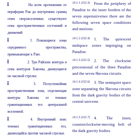
14:1.1 (152.3)
From the periphery of
На всем протяжении от
Paradise to the inner borders of the
периферии Рая до внутренних границ
seven superuniverses there are the
семи сверхвселенных существуют
following seven space conditions
семь пространственных состояний и
and motions:
движений:
14:1.2 (152.4)
1. The quiescent
1. Покоящиеся зоны
midspace zones impinging on
серединного пространства,
Paradise.
примыкающие к Раю.
14:1.3 (152.5)
2. The clockwise
2. Три Райских контура и
processional of the three Paradise
семь контуров Хавоны, движущиеся
and the seven Havona circuits.
по часовой стрелке.
14:1.4 (152.6)
3. The semiquiet space
3. Полуспокойная
zone separating the Havona circuits
пространственная зона, отделяющая
from the dark gravity bodies of the
контуры Хавоны от темных
central universe.
гравитационных тел центральной
вселенной.
14:1.5 (152.7)
4. The inner,
4. Внутренний пояс
counterclockwise-moving belt of
темных гравитационных тел,
the dark gravity bodies.
движущийся против часовой стрелки.