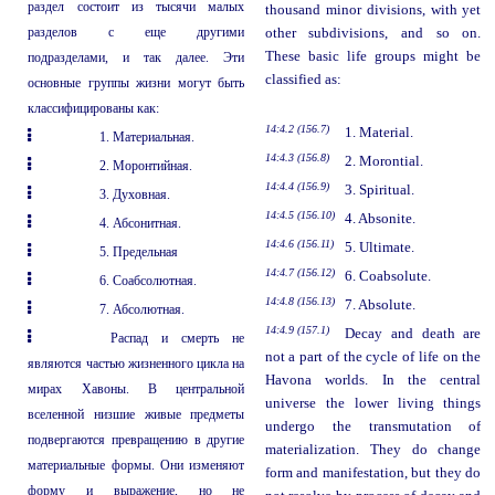
раздел состоит из тысячи малых
thousand minor divisions, with yet
разделов с еще другими
other subdivisions, and so on.
These basic life groups might be
подразделами, и так далее. Эти
classified as:
основные группы жизни могут быть
классифицированы как:
14:4.2 (156.7)
1. Material.
1. Материальная.
14:4.3 (156.8)
2. Morontial.
2. Моронтийная.
14:4.4 (156.9)
3. Spiritual.
3. Духовная.
14:4.5 (156.10)
4. Absonite.
4. Абсонитная.
14:4.6 (156.11)
5. Ultimate.
5. Предельная
14:4.7 (156.12)
6. Coabsolute.
6. Соабсолютная.
14:4.8 (156.13)
7. Absolute.
7. Абсолютная.
14:4.9 (157.1)
Decay and death are
Распад и смерть не
not a part of the cycle of life on the
являются частью жизненного цикла на
Havona worlds. In the central
мирах Хавоны. В центральной
universe the lower living things
вселенной низшие живые предметы
undergo the transmutation of
подвергаются превращению в другие
materialization. They do change
материальные формы. Они изменяют
form and manifestation, but they do
форму и выражение, но не