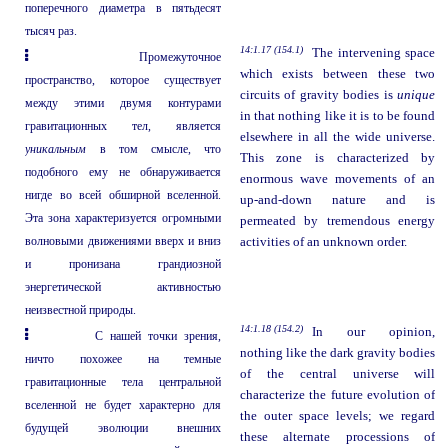
поперечного диаметра в пятьдесят
тысяч раз.
14:1.17 (154.1)
The intervening space
Промежуточное
which exists between these two
пространство, которое существует
circuits of gravity bodies is
unique
между этими двумя контурами
in that nothing like it is to be found
гравитационных тел, является
elsewhere in all the wide universe.
уникальным
в том смысле, что
This zone is characterized by
подобного ему не обнаруживается
enormous wave movements of an
нигде во всей обширной вселенной.
up-and-down nature and is
Эта зона характеризуется огромными
permeated by tremendous energy
волновыми движениями вверх и вниз
activities of an unknown order.
и пронизана грандиозной
энергетической активностью
неизвестной природы.
14:1.18 (154.2)
In our opinion,
С нашей точки зрения,
nothing like the dark gravity bodies
ничто похожее на темные
of the central universe will
гравитационные тела центральной
characterize the future evolution of
вселенной не будет характерно для
the outer space levels; we regard
будущей эволюции внешних
these alternate processions of