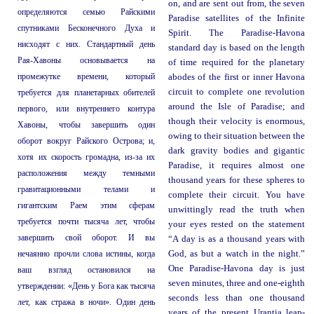
on, and are sent out from, the seven
определяются семью Райскими
Paradise satellites of the Infinite
спутниками Бесконечного Духа и
Spirit. The Paradise-Havona
нисходят с них. Стандартный день
standard day is based on the length
Рая-Хавоны основывается на
of time required for the planetary
промежутке времени, который
abodes of the first or inner Havona
circuit to complete one revolution
требуется для планетарных обителей
around the Isle of Paradise; and
первого, или внутреннего контура
though their velocity is enormous,
Хавоны, чтобы завершить один
owing to their situation between the
оборот вокруг Райского Острова; и,
dark gravity bodies and gigantic
хотя их скорость громадна, из-за их
Paradise, it requires almost one
расположения между темными
thousand years for these spheres to
гравитационными телами и
complete their circuit. You have
гигантским Раем этим сферам
unwittingly read the truth when
требуется почти тысяча лет, чтобы
your eyes rested on the statement
завершить свой оборот. И вы
“A day is as a thousand years with
нечаянно прочли слова истины, когда
God, as but a watch in the night.”
One Paradise-Havona day is just
ваш взгляд остановился на
seven minutes, three and one-eighth
утверждении: «День у Бога как тысяча
seconds less than one thousand
лет, как стража в ночи». Один день
years of the present Urantia leap-