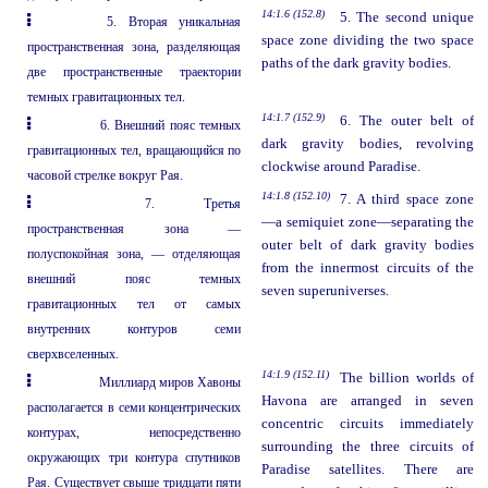
14:1.6 (152.8)
5. The second unique
5. Вторая уникальная
space zone dividing the two space
пространственная зона, разделяющая
paths of the dark gravity bodies.
две пространственные траектории
темных гравитационных тел.
14:1.7 (152.9)
6. The outer belt of
6. Внешний пояс темных
dark gravity bodies, revolving
гравитационных тел, вращающийся по
clockwise around Paradise.
часовой стрелке вокруг Рая.
14:1.8 (152.10)
7. A third space zone
7. Третья
—a semiquiet zone—separating the
пространственная зона —
outer belt of dark gravity bodies
полуспокойная зона, — отделяющая
from the innermost circuits of the
внешний пояс темных
seven superuniverses.
гравитационных тел от самых
внутренних контуров семи
сверхвселенных.
14:1.9 (152.11)
The billion worlds of
Миллиард миров Хавоны
Havona are arranged in seven
располагается в семи концентрических
concentric circuits immediately
контурах, непосредственно
surrounding the three circuits of
окружающих три контура спутников
Paradise satellites. There are
Рая. Существует свыше тридцати пяти