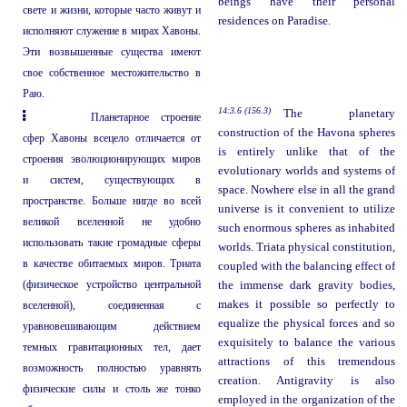
beings have their personal
свете и жизни, которые часто живут и
residences on Paradise.
исполняют служение в мирах Хавоны.
Эти возвышенные существа имеют
свое собственное местожительство в
Раю.
14:3.6 (156.3)
The planetary
Планетарное строение
construction of the Havona spheres
сфер Хавоны всецело отличается от
is entirely unlike that of the
строения эволюционирующих миров
evolutionary worlds and systems of
и систем, существующих в
space. Nowhere else in all the grand
пространстве. Больше нигде во всей
universe is it convenient to utilize
великой вселенной не удобно
such enormous spheres as inhabited
использовать такие громадные сферы
worlds. Triata physical constitution,
в качестве обитаемых миров. Триата
coupled with the balancing effect of
(физическое устройство центральной
the immense dark gravity bodies,
makes it possible so perfectly to
вселенной), соединенная с
equalize the physical forces and so
уравновешивающим действием
exquisitely to balance the various
темных гравитационных тел, дает
attractions of this tremendous
возможность полностью уравнять
creation. Antigravity is also
физические силы и столь же тонко
employed in the organization of the