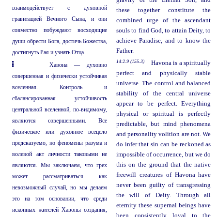
gravity of the Eternal Son, and
взаимодействует с духовной
these together constitute the
гравитацией Вечного Сына, и они
combined urge of the ascendant
совместно побуждают восходящие
souls to find God, to attain Deity, to
achieve Paradise, and to know the
души обрести Бога, достичь Божества,
Father.
достигнуть Рая и узнать Отца.
14:2.9 (155.3)
Havona is a spiritually
Хавона — духовно
perfect and physically stable
совершенная и физически устойчивая
universe. The control and balanced
вселенная. Контроль и
stability of the central universe
сбалансированная устойчивость
appear to be perfect. Everything
центральной вселенной, по-видимому,
physical or spiritual is perfectly
являются совершенными. Все
predictable, but mind phenomena
физическое или духовное всецело
and personality volition are not. We
предсказуемо, но феномены разума и
do infer that sin can be reckoned as
волевой акт личности таковыми не
impossible of occurrence, but we do
this on the ground that the native
являются. Мы заключаем, что грех
freewill creatures of Havona have
может рассматриваться как
never been guilty of transgressing
невозможный случай, но мы делаем
the will of Deity. Through all
это на том основании, что среди
eternity these supernal beings have
исконных жителей Хавоны создания,
been consistently loyal to the