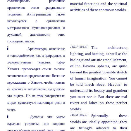
сбалансировать различные
material functions and the spiritual
притяжения этого грандиозного
activities of these enormous worlds.
творения. Антигравитация также
используется в организации
материального функционирования и
духовной деятельности этих
громадных миров.
14:3.7 (156.4)
The architecture,
Архитектура, освещение
lighting, and heating, as well as the
и теплоснабжение, как и природные, и
biologic and artistic embellishment,
художественные красоты сфер
of the Havona spheres, are quite
Хавоны превосходят самые смелые
beyond the greatest possible stretch
человеческие представления. Всего не
of human imagination. You cannot
перескажешь о Хавоне; чтобы понять
be told much about Havona; to
ее красоту и великолепие, вы должны
understand its beauty and grandeur
это видеть. Но на этих совершенных
you must see it. But there are real
мирах существуют настоящие реки и
rivers and lakes on these perfect
worlds.
озера.
14:3.8 (156.5)
Spiritually these
Духовно эти миры
worlds are ideally appointed; they
идеально устроены; они хорошо
are fittingly adapted to their
приспособлены для своей цели — дать