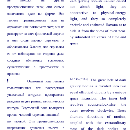
не похожи на другие
dark gravity bodies neither reflect
nor absorb light; they are
пространственные тела; они сильно
nonreactive to physical-energy
отличаются даже по форме. Эти
light, and they so completely
темные гравитационные тела не
encircle and enshroud Havona as to
отражают и не поглощают свет; они не
hide it from the view of even near-
реагируют на свет физической энергии
by inhabited universes of time and
и они столь плотно окружают и
space.
обволакивают Хавону, что скрывают
ее от наблюдения со стороны даже
соседних обитаемых вселенных,
существующих в пространстве и
времени.
14:1.15 (153.6)
The great belt of dark
Огромный пояс темных
gravity bodies is divided into two
гравитационных тел посредством
equal elliptical circuits by a unique
уникальной интрузии пространства
space intrusion. The inner belt
разделен на два равных эллиптических
revolves counterclockwise; the
контура. Внутренний пояс вращается
outer revolves clockwise. These
против часовой стрелки, внешний —
alternate directions of motion,
по часовой. Эти противоположные
coupled with the extraordinary
направления движения вместе с
mass of the dark bodies, so