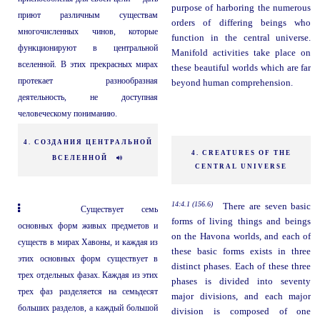
purpose of harboring the numerous
приют различным существам
orders of differing beings who
многочисленных чинов, которые
function in the central universe.
функционируют в центральной
Manifold activities take place on
вселенной. В этих прекрасных мирах
these beautiful worlds which are far
протекает разнообразная
beyond human comprehension.
деятельность, не доступная
человеческому пониманию.
4. СОЗДАНИЯ ЦЕНТРАЛЬНОЙ
4. CREATURES OF THE
ВСЕЛЕННОЙ
CENTRAL UNIVERSE
14:4.1 (156.6)
There are seven basic
Существует семь
forms of living things and beings
основных форм живых предметов и
on the Havona worlds, and each of
существ в мирах Хавоны, и каждая из
these basic forms exists in three
этих основных форм существует в
distinct phases. Each of these three
трех отдельных фазах. Каждая из этих
phases is divided into seventy
трех фаз разделяется на семьдесят
major divisions, and each major
больших разделов, а каждый большой
division is composed of one