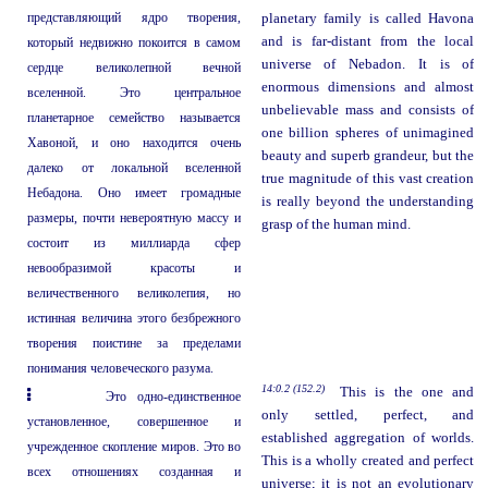
представляющий ядро творения,
planetary family is called Havona
and is far-distant from the local
который недвижно покоится в самом
universe of Nebadon. It is of
сердце великолепной вечной
enormous dimensions and almost
вселенной. Это центральное
unbelievable mass and consists of
планетарное семейство называется
one billion spheres of unimagined
Хавоной, и оно находится очень
beauty and superb grandeur, but the
далеко от локальной вселенной
true magnitude of this vast creation
Небадона. Оно имеет громадные
is really beyond the understanding
размеры, почти невероятную массу и
grasp of the human mind.
состоит из миллиарда сфер
невообразимой красоты и
величественного великолепия, но
истинная величина этого безбрежного
творения поистине за пределами
понимания человеческого разума.
14:0.2 (152.2)
This is the one and
Это одно-единственное
only settled, perfect, and
установленное, совершенное и
established aggregation of worlds.
учрежденное скопление миров. Это во
This is a wholly created and perfect
всех отношениях созданная и
universe; it is not an evolutionary