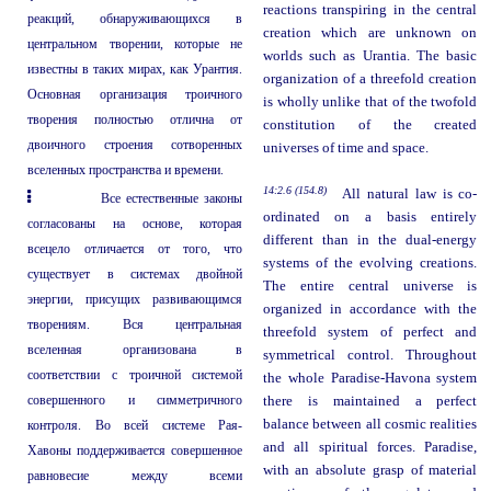
reactions transpiring in the central
реакций, обнаруживающихся в
creation which are unknown on
центральном творении, которые не
worlds such as Urantia. The basic
известны в таких мирах, как Урантия.
organization of a threefold creation
Основная организация троичного
is wholly unlike that of the twofold
творения полностью отлична от
constitution of the created
двоичного строения сотворенных
universes of time and space.
вселенных пространства и времени.
14:2.6 (154.8)
All natural law is co-
Все естественные законы
ordinated on a basis entirely
согласованы на основе, которая
different than in the dual-energy
всецело отличается от того, что
systems of the evolving creations.
существует в системах двойной
The entire central universe is
энергии, присущих развивающимся
organized in accordance with the
творениям. Вся центральная
threefold system of perfect and
вселенная организована в
symmetrical control. Throughout
соответствии с троичной системой
the whole Paradise-Havona system
совершенного и симметричного
there is maintained a perfect
balance between all cosmic realities
контроля. Во всей системе Рая-
and all spiritual forces. Paradise,
Хавоны поддерживается совершенное
with an absolute grasp of material
равновесие между всеми