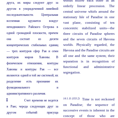
worlds follow each other in an
друга, их миры следуют друг за
orderly linear procession. The
другом в упорядоченной линейной
central universe whirls around the
последовательности. Центральная
stationary Isle of Paradise in one
вселенная кружится вокруг
vast plane, consisting of ten
неподвижного Райского Острова в
concentric stabilized units—the
одной громадной плоскости, причем
three circuits of Paradise spheres
она состоит из десяти
and the seven circuits of Havona
worlds. Physically regarded, the
концентрических стабильных единиц
Havona and the Paradise circuits are
— трех контуров сфер Рая и семи
all one and the same system; their
контуров миров Хавоны. В
separation is in recognition of
физическом отношении, контуры
functional and administrative
Хавоны и контуры Рая — все
segregation.
являются одной и той же системой; их
разделение есть признание их
функционального и
административного различия.
14:1.11 (153.2)
Time is not reckoned
Счет времени не ведется
on Paradise; the sequence of
в Раю; череда следующих друг за
successive events is inherent in the
другом событий присуща
concept of those who are