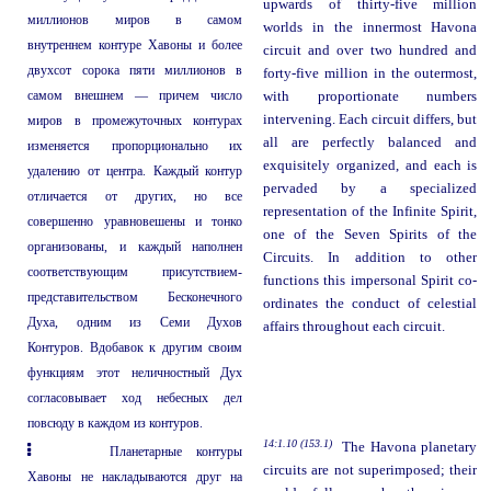
upwards of thirty-five million
миллионов миров в самом
worlds in the innermost Havona
внутреннем контуре Хавоны и более
circuit and over two hundred and
двухсот сорока пяти миллионов в
forty-five million in the outermost,
самом внешнем — причем число
with proportionate numbers
intervening. Each circuit differs, but
миров в промежуточных контурах
all are perfectly balanced and
изменяется пропорционально их
exquisitely organized, and each is
удалению от центра. Каждый контур
pervaded by a specialized
отличается от других, но все
representation of the Infinite Spirit,
совершенно уравновешены и тонко
one of the Seven Spirits of the
организованы, и каждый наполнен
Circuits. In addition to other
соответствующим присутствием-
functions this impersonal Spirit co-
представительством Бесконечного
ordinates the conduct of celestial
Духа, одним из Семи Духов
affairs throughout each circuit.
Контуров. Вдобавок к другим своим
функциям этот неличностный Дух
согласовывает ход небесных дел
повсюду в каждом из контуров.
14:1.10 (153.1)
The Havona planetary
Планетарные контуры
circuits are not superimposed; their
Хавоны не накладываются друг на