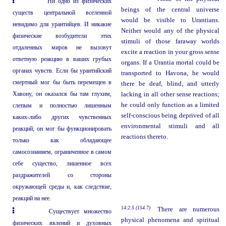
Ни одно из физических
beings of the central universe
существ центральной вселенной
would be visible to Urantians.
невидимо для урантийцев. И никакие
Neither would any of the physical
физические возбудители этих
stimuli of those faraway worlds
отдаленных миров не вызовут
excite a reaction in your gross sense
ответную реакцию в ваших грубых
organs. If a Urantia mortal could be
органах чувств. Если бы урантийский
transported to Havona, he would
смертный мог бы быть перемещен в
there be deaf, blind, and utterly
Хавону, он оказался бы там глухим,
lacking in all other sense reactions;
he could only function as a limited
слепым и полностью лишенным
self-conscious being deprived of all
каких-либо других чувственных
environmental stimuli and all
реакций; он мог бы функционировать
reactions thereto.
только как обладающее
самосознанием, ограниченное в самом
себе существо, лишенное всех
раздражителей со стороны
окружающей среды и, как следствие,
реакций на нее.
14:2.5 (154.7)
There are numerous
Существует множество
physical phenomena and spiritual
физических явлений и духовных