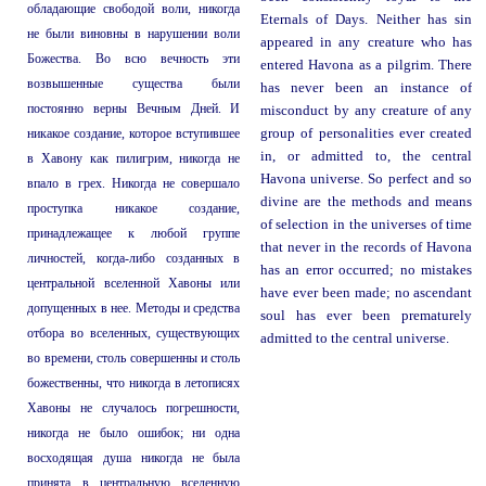
обладающие свободой воли, никогда
Eternals of Days. Neither has sin
не были виновны в нарушении воли
appeared in any creature who has
Божества. Во всю вечность эти
entered Havona as a pilgrim. There
возвышенные существа были
has never been an instance of
постоянно верны Вечным Дней. И
misconduct by any creature of any
никакое создание, которое вступившее
group of personalities ever created
in, or admitted to, the central
в Хавону как пилигрим, никогда не
Havona universe. So perfect and so
впало в грех. Никогда не совершало
divine are the methods and means
проступка никакое создание,
of selection in the universes of time
принадлежащее к любой группе
that never in the records of Havona
личностей, когда-либо созданных в
has an error occurred; no mistakes
центральной вселенной Хавоны или
have ever been made; no ascendant
допущенных в нее. Методы и средства
soul has ever been prematurely
отбора во вселенных, существующих
admitted to the central universe.
во времени, столь совершенны и столь
божественны, что никогда в летописях
Хавоны не случалось погрешности,
никогда не было ошибок; ни одна
восходящая душа никогда не была
принята в центральную вселенную