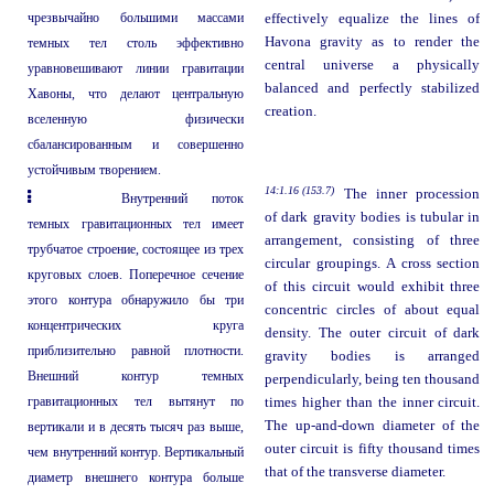
чрезвычайно большими массами
effectively equalize the lines of
Havona gravity as to render the
темных тел столь эффективно
central universe a physically
уравновешивают линии гравитации
balanced and perfectly stabilized
Хавоны, что делают центральную
creation.
вселенную физически
сбалансированным и совершенно
устойчивым творением.
14:1.16 (153.7)
The inner procession
Внутренний поток
of dark gravity bodies is tubular in
темных гравитационных тел имеет
arrangement, consisting of three
трубчатое строение, состоящее из трех
circular groupings. A cross section
круговых слоев. Поперечное сечение
of this circuit would exhibit three
этого контура обнаружило бы три
concentric circles of about equal
концентрических круга
density. The outer circuit of dark
приблизительно равной плотности.
gravity bodies is arranged
Внешний контур темных
perpendicularly, being ten thousand
гравитационных тел вытянут по
times higher than the inner circuit.
The up-and-down diameter of the
вертикали и в десять тысяч раз выше,
outer circuit is fifty thousand times
чем внутренний контур. Вертикальный
that of the transverse diameter.
диаметр внешнего контура больше