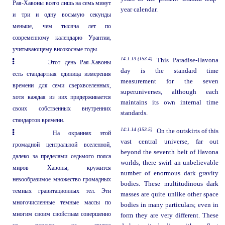
Рая-Хавоны всего лишь на семь минут
year calendar.
и три и одну восьмую секунды
меньше, чем тысяча лет по
современному календарю Урантии,
учитывающему високосные годы.
14:1.13 (153.4)
This Paradise-Havona
Этот день Рая-Хавоны
day is the standard time
есть стандартная единица измерения
measurement for the seven
времени для семи сверхвселенных,
superuniverses, although each
хотя каждая из них придерживается
maintains its own internal time
своих собственных внутренних
standards.
стандартов времени.
14:1.14 (153.5)
On the outskirts of this
На окраинах этой
vast central universe, far out
громадной центральной вселенной,
beyond the seventh belt of Havona
далеко за пределами седьмого пояса
worlds, there swirl an unbelievable
миров Хавоны, кружится
number of enormous dark gravity
невообразимое множество громадных
bodies. These multitudinous dark
темных гравитационных тел. Эти
masses are quite unlike other space
многочисленные темные массы по
bodies in many particulars; even in
многим своим свойствам совершенно
form they are very different. These