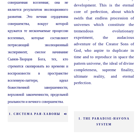
совершенная вселенная; она не
development. This is the eternal
является результатом эволюционного
core of perfection, about which
развития. Это вечная сердцевина
swirls that endless procession of
совершенства, вокруг которой
universes which constitute the
кружатся те нескончаемые процессии
tremendous evolutionary
experiment, the audacious
вселенных, которые составляют
adventure of the Creator Sons of
потрясающий эволюционный
God, who aspire to duplicate in
эксперимент, смелое начинание
time and to reproduce in space the
Сынов-Творцов Бога, тех, кто
pattern universe, the ideal of divine
стремится скопировать во времени и
completeness, supreme finality,
воспроизвести в пространстве
ultimate reality, and eternal
вселенную-паттерн, идеал
perfection.
божественной завершенности,
верховной законченности, предельной
реальности и вечного совершенства.
1. СИСТЕМА РАЯ-ХАВОНЫ
1. THE PARADISE-HAVONA
SYSTEM