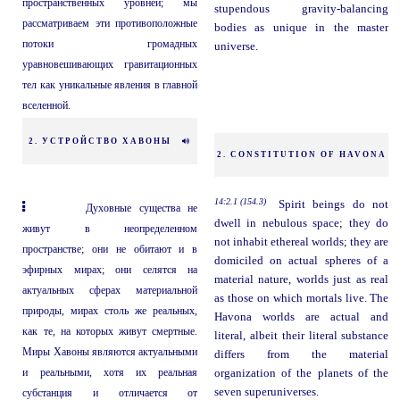
пространственных уровней; мы
stupendous gravity-balancing
рассматриваем эти противоположные
bodies as unique in the master
потоки громадных
universe.
уравновешивающих гравитационных
тел как уникальные явления в главной
вселенной.
2. УСТРОЙСТВО ХАВОНЫ
2. CONSTITUTION OF HAVONA
14:2.1 (154.3)
Spirit beings do not
Духовные существа не
dwell in nebulous space; they do
живут в неопределенном
not inhabit ethereal worlds; they are
пространстве; они не обитают и в
domiciled on actual spheres of a
эфирных мирах; они селятся на
material nature, worlds just as real
актуальных сферах материальной
as those on which mortals live. The
природы, мирах столь же реальных,
Havona worlds are actual and
как те, на которых живут смертные.
literal, albeit their literal substance
Миры Хавоны являются актуальными
differs from the material
и реальными, хотя их реальная
organization of the planets of the
seven superuniverses.
субстанция и отличается от