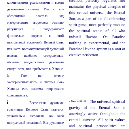
creation, perfectly regulates and
космическими реальностями и всеми
maintains the physical energies of
духовными силами. Рай с его
this central universe; the Eternal
абсолютной властью над
Son, as a part of his all-embracing
материальным творением отлично
spirit grasp, most perfectly sustains
регулирует и поддерживает
the spiritual status of all who
физические энергии в этой
indwell Havona. On Paradise
центральной вселенной; Вечный Сын,
nothing is experimental, and the
как часть всеохватывающей духовной
Paradise-Havona system is a unit of
creative perfection.
власти, наиболее совершенным
образом поддерживает духовный
статус всех, кто пребывает в Хавоне.
В Раю нет ничего
экспериментального, и система Рая-
Хавоны есть система творческого
совершенства.
14:2.7 (155.1)
The universal spiritual
Вселенская духовная
gravity of the Eternal Son is
гравитация Вечного Сына является
amazingly active throughout the
удивительно активным во всей
central universe. All spirit values
центральной вселенной. Все духовные
and spiritual personalities are