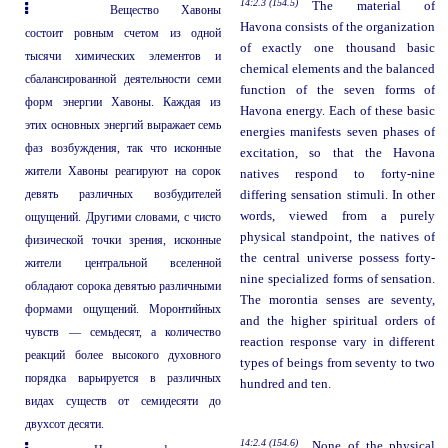
14:2.3 (154.5)
The material of
Вещество Хавоны
Havona consists of the organization
состоит ровным счетом из одной
of exactly one thousand basic
тысячи химических элементов и
chemical elements and the balanced
сбалансированной деятельности семи
function of the seven forms of
форм энергии Хавоны. Каждая из
Havona energy. Each of these basic
этих основных энергий выражает семь
energies manifests seven phases of
фаз возбуждения, так что исконные
excitation, so that the Havona
жители Хавоны реагируют на сорок
natives respond to forty-nine
девять различных возбудителей
differing sensation stimuli. In other
words, viewed from a purely
ощущений. Другими словами, с чисто
physical standpoint, the natives of
физической точки зрения, исконные
the central universe possess forty-
жители центральной вселенной
nine specialized forms of sensation.
обладают сорока девятью различными
The morontia senses are seventy,
формами ощущений. Моронтийных
and the higher spiritual orders of
чувств — семьдесят, а количество
reaction response vary in different
реакций более высокого духовного
types of beings from seventy to two
порядка варьируется в различных
hundred and ten.
видах существ от семидесяти до
двухсот десяти.
14:2.4 (154.6)
None of the physical