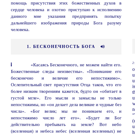
помощь присутствия этих божественных духов в
сердце человека и охотно приступаю к исполнению
данного мне указания предпринять попытку
дальнейшего изображения природы Бога разуму
человека.
1. БЕСКОНЕЧНОСТЬ БОГА
2:
«Касаясь Бесконечного, не можем найти его.
o
Божественные следы неизвестны». «Понимание его
u
бесконечно и величие его непостижимо».
u
Ослепительный свет присутствия Отца таков, что его
i
более низким творениям кажется, будто он «обитает в
t
густой мгле». Его мысли и замыслы не только
u
w
непостижимы, но «он делает дела великие и чудные без
n
числа». «Бог велик; мы не понимаем его, и
“
непостижимо число лет его». «Будет ли Бог
(
действительно пребывать на земле? Вот небо
u
(вселенная) и небеса небес (вселенная вселенных) не
h