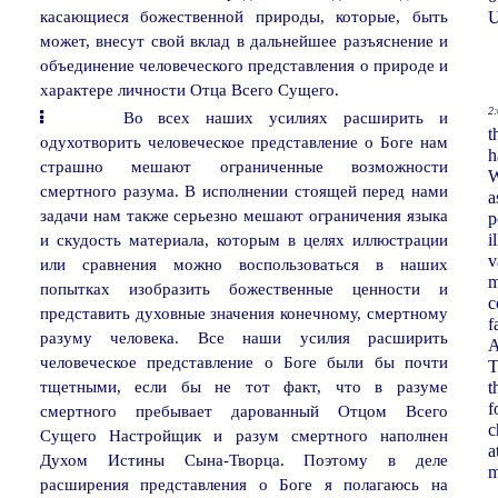
касающиеся божественной природы, которые, быть
U
может, внесут свой вклад в дальнейшее разъяснение и
объединение человеческого представления о природе и
характере личности Отца Всего Сущего.
2:
Во всех наших усилиях расширить и
t
одухотворить человеческое представление о Боге нам
h
страшно мешают ограниченные возможности
W
смертного разума. В исполнении стоящей перед нами
a
задачи нам также серьезно мешают ограничения языка
p
и скудость материала, которым в целях иллюстрации
i
v
или сравнения можно воспользоваться в наших
m
попытках изобразить божественные ценности и
c
представить духовные значения конечному, смертному
f
разуму человека. Все наши усилия расширить
A
человеческое представление о Боге были бы почти
T
тщетными, если бы не тот факт, что в разуме
t
f
смертного пребывает дарованный Отцом Всего
c
Сущего Настройщик и разум смертного наполнен
a
Духом Истины Сына-Творца. Поэтому в деле
m
расширения представления о Боге я полагаюсь на