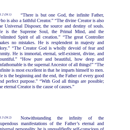
“There is but one God, the infinite Father,
1.2 (34.1)
ho is also a faithful Creator.” “The divine Creator is also
he Universal Disposer, the source and destiny of souls.
e is the Supreme Soul, the Primal Mind, and the
nlimited Spirit of all creation.” “The great Controller
akes no mistakes. He is resplendent in majesty and
lory.” “The Creator God is wholly devoid of fear and
nmity. He is immortal, eternal, self-existent, divine, and
ountiful.” “How pure and beautiful, how deep and
nfathomable is the supernal Ancestor of all things!” “The
nfinite is most excellent in that he imparts himself to men.
e is the beginning and the end, the Father of every good
nd perfect purpose.” “With God all things are possible;
he eternal Creator is the cause of causes.”
Notwithstanding the infinity of the
1.3 (34.2)
tupendous manifestations of the Father’s eternal and
niversal personality, he is unqualifiedly self-conscious of