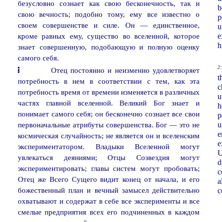
безусловно сознает как свою бесконечность, так и
b
свою вечность; подобно тому, ему все известно о
p
своем совершенстве и силе. Он — единственное,
u
кроме равных ему, существо во вселенной, которое
e
h
знает совершенную, подобающую и полную оценку
самого себя.
2:
Отец постоянно и неизменно удовлетворяет
t
потребность в нем в соответствии с тем, как эта
c
потребность время от времени изменяется в различных
u
частях главной вселенной. Великий Бог знает и
h
понимает самого себя; он бесконечно сознает все свои
p
первоначальные атрибуты совершенства. Бог — это не
u
e
космическая случайность; не является он и вселенским
e
экспериментатором. Владыки Вселенной могут
U
увлекаться деяниями; Отцы Созвездия могут
d
экспериментировать; главы систем могут пробовать;
c
Отец же Всего Сущего видит конец от начала, и его
a
божественный план и вечный замысел действительно
c
охватывают и содержат в себе все эксперименты и все
смелые предприятия всех его подчиненных в каждом