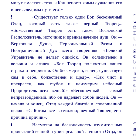
могут вместить его». «Как непостижимы суждения его
и неисследимы пути его!»
2:
«Существует только один Бог, бесконечный
w
Отец, который есть также верный Творец».
t
«Божественный Творец есть также Вселенский
H
Расположитель, источник и предназначение душ. Он —
U
Верховная Душа, Первоначальный Разум и
m
Неограниченный Дух всего творения». «Великий
g
e
Управитель не делает ошибок. Он ослепителен в
b
величии и славе». «Бог Творец полностью лишен
u
страха и неприязни. Он бессмертен, вечен, существует
I
сам в себе, божественен и щедр». «Как чист и
H
прекрасен, как глубок и неизмерим небесный
a
Прародитель всех вещей!» «Бесконечный — самый
t
непревзойденный, ибо он наделяет собой людей. Он —
начало и конец, Отец каждой благой и совершенной
цели». «С Богом все возможно; вечный Творец есть
причина причин».
2:
Несмотря на бесконечность изумительных
s
проявлений вечной и универсальной личности Отца, он
u