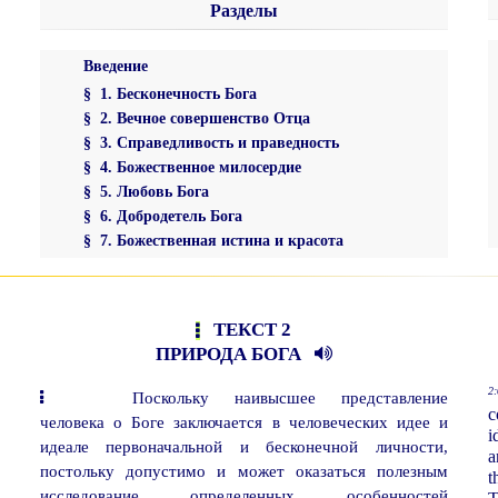
Разделы
Введение
§ 1. Бесконечность Бога
§ 2. Вечное совершенство Отца
§ 3. Справедливость и праведность
§ 4. Божественное милосердие
§ 5. Любовь Бога
§ 6. Добродетель Бога
§ 7. Божественная истина и красота
ТЕКСТ 2
ПРИРОДА БОГА
2:
Поскольку наивысшее представление
c
человека о Боге заключается в человеческих идее и
i
идеале первоначальной и бесконечной личности,
a
постольку допустимо и может оказаться полезным
t
исследование определенных особенностей