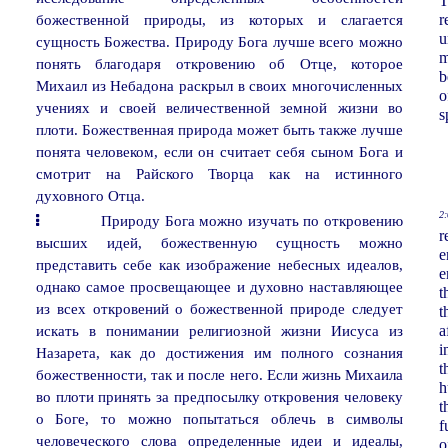
T
божественной природы, из которых и слагается
r
u
сущность Божества. Природу Бога лучше всего можно
m
понять благодаря откровению об Отце, которое
b
Михаил из Небадона раскрыл в своих многочисленных
o
учениях и своей величественной земной жизни во
s
плоти. Божественная природа может быть также лучше
понята человеком, если он считает себя сыном Бога и
смотрит на Райского Творца как на истинного
духовного Отца.
2:
Природу Бога можно изучать по откровению
r
высших идей, божественную сущность можно
e
представить себе как изображение небесных идеалов,
e
однако самое просвещающее и духовно наставляющее
t
из всех откровений о божественной природе следует
t
искать в понимании религиозной жизни Иисуса из
a
i
Назарета, как до достижения им полного сознания
t
божественности, так и после него. Если жизнь Михаила
h
во плоти принять за предпосылку откровения человеку
t
о Боге, то можно попытаться облечь в символы
f
человеческого слова определенные идеи и идеалы,
o