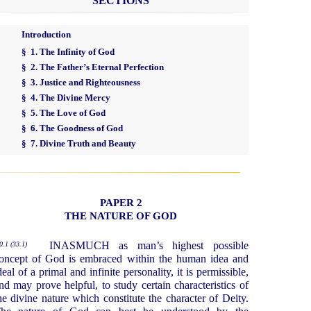
SECTIONS
Introduction
§ 1. The Infinity of God
§ 2. The Father’s Eternal Perfection
§ 3. Justice and Righteousness
§ 4. The Divine Mercy
§ 5. The Love of God
§ 6. The Goodness of God
§ 7. Divine Truth and Beauty
PAPER 2
THE NATURE OF GOD
INASMUCH as man’s highest possible
0.1 (33.1)
oncept of God is embraced within the human idea and
deal of a primal and infinite personality, it is permissible,
nd may prove helpful, to study certain characteristics of
he divine nature which constitute the character of Deity.