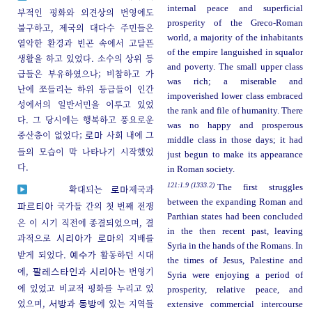
internal peace and superficial
부적인 평화와 외견상의 번영에도
prosperity of the Greco-Roman
불구하고, 제국의 대다수 주민들은
world, a majority of the inhabitants
열악한 환경과 빈곤 속에서 고달픈
of the empire languished in squalor
생활을 하고 있었다. 소수의 상위 등
and poverty. The small upper class
급들은 부유하였으나; 비참하고 가
was rich; a miserable and
난에 쪼들리는 하위 등급들이 인간
impoverished lower class embraced
성에서의 일반서민을 이루고 있었
the rank and file of humanity. There
다. 그 당시에는 행복하고 풍요로운
was no happy and prosperous
중산층이 없었다;
사회 내에 그
로마
middle class in those days; it had
들의 모습이 막 나타나기 시작했었
just begun to make its appearance
다.
in Roman society.
121:1.9 (1333.2)
The first struggles
확대되는
제국과
로마
between the expanding Roman and
국가들 간의 첫 번째 전쟁
파르티아
Parthian states had been concluded
은 이 시기 직전에 종결되었으며, 결
in the then recent past, leaving
과적으로
가
의 지배를
시리아
로마
Syria in the hands of the Romans. In
받게 되었다.
가 활동하던 시대
예수
the times of Jesus, Palestine and
에,
과
는 번영기
팔레스타인
시리아
Syria were enjoying a period of
에 있었고 비교적 평화를 누리고 있
prosperity, relative peace, and
었으며,
과
에 있는 지역들
extensive commercial intercourse
서방
동방