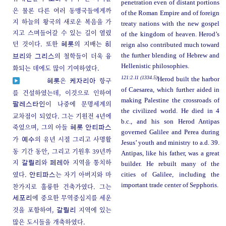
penetration even of distant portions
은 물론 다른 여러 동맹국들에게까
of the Roman Empire and of foreign
지 하늘의 왕국의 새로운 복음을 가
treaty nations with the new gospel
지고 스며들어갈 수 있는 길이 열렸
of the kingdom of heaven. Herod’s
던 것이다. 또한
의 지배는
헤롯
히
reign also contributed much toward
와
의 철학들이 더욱 융
the further blending of Hebrew and
브리
그리스
Hellenistic philosophies.
화되는 데에도 많이 기여하였다.
121:2.11 (1334.5)
Herod built the harbor
은
항구
헤롯
케자리아
of Caesarea, which further aided in
를 건설하였는데, 이것으로 인하여
making Palestine the crossroads of
이 나중에 문명세계의
팔레스타인
the civilized world. He died in 4
교차점이 되었다. 그는 기원전 4년에
b.c., and his son Herod Antipas
죽었으며, 그의 아들
헤롯
안티파스
governed Galilee and Perea during
가
의 유년 시절 그리고 사명활
예수
Jesus’ youth and ministry to a.d. 39.
동 기간 동안, 그리고 기원후 39년까
Antipas, like his father, was a great
지
와
지역을 통치하
갈릴리
페레아
builder. He rebuilt many of the
였다.
는 자기 아버지와 마
cities of Galilee, including the
안티파스
important trade center of Sepphoris.
찬가지로 훌륭한 건축가였다. 그는
에 중요한 무역중심지를 세운
세포리
것을 포함하여,
지역에 있는
갈릴리
많은 도시들을 개축하였다.