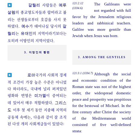
121:2.12
The Galileans were
사람들은
갈릴리
예루
(1334.6)
not regarded with full
의 종교영도자들과 랍비라고 불
살렘
favor by the Jerusalem religious
리는 선생들로부터 호감을 사지 못
leaders and rabbinical teachers.
하였다.
가 태어나실 당시의
예수
갈
Galilee was more gentile than
는
의 지역이라기보다는
릴리
유대인
Jewish when Jesus was born.
오히려 이방인의 지역이었다.
3. 이방인의 형편
3. AMONG THE GENTILES
121:3.1 (1334.7)
Although the social
국가의 사회적 경제
로마
and economic condition of the
적 조건이 가장 높은 수준은 아니었
Roman state was not of the highest
다 하더라도, 국내에 널리 퍼져있던
order, the widespread domestic
평화와 번영은
이 증여되는
미가엘
peace and prosperity was propitious
데 있어서 매우 적합하였다.
그리스
for the bestowal of Michael. In the
이후 첫 세기 동안 지중해 지역의
도
first century after Christ the society
공동체 속에는, 다음과 같이 잘 조직
of the Mediterranean world
된 다섯 개의 사회계급들이 있었다:
consisted of five well-defined
strata: