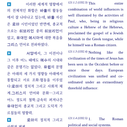
121:1.2 (1332.3)
This entire
이러한 세계적 영향에서
combination of world influences is
의 전체적인 화합은
의 활동들
바울
well illustrated by the activities of
에서 잘 나타나고 있는데,
자신
바울
Paul, who, being in religious
은
시민이었던 반면에, 종교적
로마
culture a Hebrew of the Hebrews,
으로는
중의
이
히브리인
히브리인
proclaimed the gospel of a Jewish
었고,
에 대한 복음을
유대인 메시아
Messiah in the Greek tongue, while
언어로 전파하였다.
그리스
he himself was a Roman citizen.
121:1.3 (1332.4)
Nothing like the
에서, 그 이전이나
서양
civilization of the times of Jesus has
그 이후 어느 때에도
의 시대와
예수
been seen in the Occident before or
같은 문명기는 없었다.
의 문명
유럽
since those days. European
은 아래의 세 가지 영향들 아래에서
civilization was unified and co-
통합되고 서로 조화-협동을 이루었
ordinated under an extraordinary
다:
의 정치적 그리고 사회적 체
로마
threefold influence:
계.
의 언어와 문화─그리고
그리스
어느 정도의 철학.급속히 퍼져나간
의 종교적 그리고 도덕적 가
유대인
르침들의 영향력.
121:1.4 (1332.5)
1. The Roman
의 정치적 그리고
로마
political and social systems.
사회적 체계.