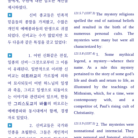
들에게, 구원에 대한 심오한 제안을
제시하였다.
121:5.7 (1337.3)
The mystery religions
신비 종교들은 민족적
spelled the end of national beliefs
믿음들의 종말을 가져왔고, 수많은
and resulted in the birth of the
개인적 예배종파들의 탄생으로 귀결
numerous personal cults. The
되었다. 신비교는 수가 많았지만 모
mysteries were many but were all
두 다음과 같은 특징을 갖고 있었다:
characterized by:
121:5.8 (1337.4)
1. Some mythical
1. 어떤 신화같은 전설,
legend, a mystery—whence their
일종의 신비─그것으로부터 그 이름
name. As a rule this mystery
이 유래된다. 일반적으로 이러한 신
pertained to the story of some god’s
비교는
의 가르침에 의하
미트라교
life and death and return to life, as
여 묘사되듯이 어떤 하느님의 일생
illustrated by the teachings of
과 죽음, 그리고 일생으로 되돌아오
Mithraism, which, for a time, were
는 이야기와 관련되어 있으며, 한동
contemporary with, and a
안
의
의 떠오르는
그리스도교
바울
competitor of, Paul’s rising cult of
예배종파와 동시대에서 함께, 경쟁
Christianity.
자로 있었다.
121:5.9 (1337.5)
2. The mysteries were
2. 신비교들은 국가와
nonnational and interracial. They
인종을 초월한다. 그들은 개인적이
were personal and fraternal, giving