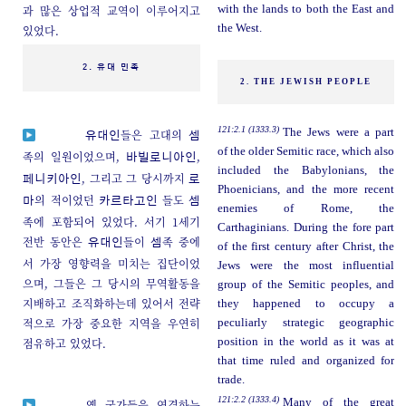
과 많은 상업적 교역이 이루어지고
with the lands to both the East and
the West.
있었다.
2. 유대 민족
2. THE JEWISH PEOPLE
121:2.1 (1333.3)
The Jews were a part
들은 고대의
유대인
셈
of the older Semitic race, which also
족의 일원이었으며,
,
바빌로니아인
included the Babylonians, the
, 그리고 그 당시까지
페니키아인
로
Phoenicians, and the more recent
의 적이었던
들도
마
카르타고인
셈
enemies of Rome, the
족에 포함되어 있었다. 서기 1세기
Carthaginians. During the fore part
전반 동안은
들이
족 중에
유대인
셈
of the first century after Christ, the
서 가장 영향력을 미치는 집단이었
Jews were the most influential
으며, 그들은 그 당시의 무역활동을
group of the Semitic peoples, and
지배하고 조직화하는데 있어서 전략
they happened to occupy a
적으로 가장 중요한 지역을 우연히
peculiarly strategic geographic
점유하고 있었다.
position in the world as it was at
that time ruled and organized for
trade.
121:2.2 (1333.4)
Many of the great
옛 국가들을 연결하는