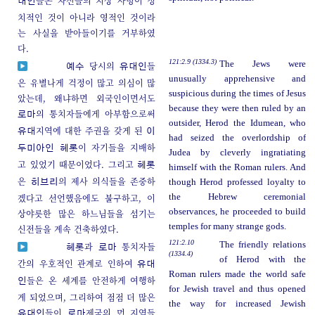
들은 자신들의 지상 사명이 정
대인
치적인 것이 아니라 영적인 것이라
는 사실을 받아들이기를 거부하였
다.
121:2.9 (1334.3)
The Jews were
당시의
들
예수
유대인
unusually apprehensive and
은 유별나게 걱정이 많고 의심이 많
suspicious during the times of Jesus
았는데, 왜냐하면 외국인이면서도
because they were then ruled by an
의 통치자들에게 아부함으로써
로마
outsider, Herod the Idumean, who
지역에 대한 주권을 갖게 된
유대
이
had seized the overlordship of
이 자기들을 지배하
두미아인
헤롯
Judea by cleverly ingratiating
고 있었기 때문이었다. 그리고
헤롯
himself with the Roman rulers. And
은
의 제사 의식들을 존중하
though Herod professed loyalty to
히브리
겠다고 선언했음에도 불구하고, 이
the Hebrew ceremonial
observances, he proceeded to build
상야릇한 많은 하느님들을 섬기는
temples for many strange gods.
신전들을 계속 건축하였다.
121:2.10
The friendly relations
과
통치자들
헤롯
로마
(1334.4)
of Herod with the
간의 우호적인 관계로 인하여
유대
Roman rulers made the world safe
들은 온 세계를 안전하게 여행하
인
for Jewish travel and thus opened
게 되었으며, 그리하여 점점 더 많은
the way for increased Jewish
들이
제국의 먼 지역들
유대인
로마