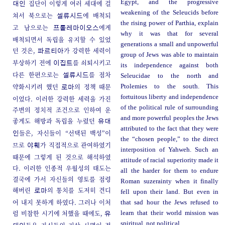
Egypt, and the progressive
집단이 이렇게 여러 세대에 걸
대인
weakening of the Seleucids before
쳐서 북으로는
에 배척되
셀류시드
the rising power of Parthia, explain
고 남으로는
에게
프톨레마이오스
why it was that for several
배척되면서 독립을 유지할 수 있었
generations a small and unpowerful
던 것은,
가 강력한 세력이
파르티아
group of Jews was able to maintain
부상하기 전에
를 쇠퇴시키고
이집트
its independence against both
다른 한편으로는
를 점차
셀류시드
Seleucidae to the north and
약화시키려 했던
의 정책 때문
Ptolemies to the south. This
로마
fortuitous liberty and independence
이었다. 이러한 강력한 세력을 가진
of the political rule of surrounding
주변의 정치적 조건으로 인하여 운
and more powerful peoples the Jews
좋게도 해방과 독립을 누렸던
유대
attributed to the fact that they were
들은, 자신들이 “선택된 백성”이
인
the “chosen people,” to the direct
므로
가 직접적으로 관여하였기
야훼
interposition of Yahweh. Such an
때문에 그렇게 된 것으로 해석하였
attitude of racial superiority made it
다. 이러한 인종적 우월성의 태도는
all the harder for them to endure
결국에 가서 자신들의 영토를 점령
Roman suzerainty when it finally
해버린
의 통치를 도저히 견디
로마
fell upon their land. But even in
어 내지 못하게 하였다. 그러나 이처
that sad hour the Jews refused to
럼 비참한 시기에 처했을 때에도,
learn that their world mission was
유
spiritual, not political.