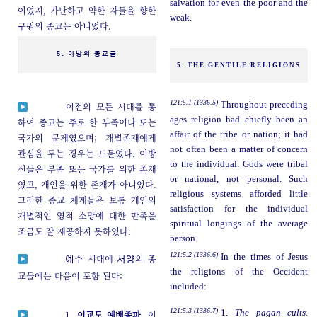
salvation for even the poor and the
이었지, 가난하고 약한 자들을 향한
weak.
구원의 종교는 아니었다.
5. 이방의 종교들
5. THE GENTILE RELIGIONS
121:5.1 (1336.5)
Throughout preceding
이전의 모든 시대를 통
ages religion had chiefly been an
하여 종교는 주로 한 부족이나 또는
affair of the tribe or nation; it had
국가의 문제였으며; 개별존재에게
not often been a matter of concern
관심을 두는 경우는 드물었다. 이방
to the individual. Gods were tribal
신들은 부족 또는 국가를 위한 존재
or national, not personal. Such
였고, 개인을 위한 존재가 아니었다.
religious systems afforded little
그러한 종교 체계들은 보통 개인의
satisfaction for the individual
개별적인 영적 소망에 대한 만족을
spiritual longings of the average
조금도 잘 제공하지 못하였다.
person.
121:5.2 (1336.6)
In the times of Jesus
시대에
의 종
예수
서양
the religions of the Occident
교들에는 다음이 포함 된다:
included:
121:5.3 (1336.7)
1.
The pagan cults.
1.
이교도 예배종파
. 이