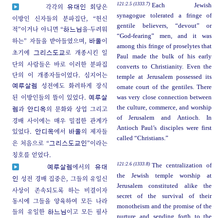
121:2.5 (1333.7)
Each Jewish
각각의
회당은
유대인
synagogue tolerated a fringe of
이방인 신자들의 분파집단, “헌신
gentile believers, “devout” or
적”이거나 아니면 “
을-두려워
하느님
“God-fearing” men, and it was
하는” 자들을 받아들였으며,
이
바울
among this fringe of proselytes that
초기에
로 개종시킨 일
그리스도교
Paul made the bulk of his early
단의 사람들은 바로 이러한 분파집
converts to Christianity. Even the
단의 이 개종자들이었다. 심지어는
temple at Jerusalem possessed its
성전에도 화려하게 장식
예루살렘
ornate court of the gentiles. There
된 이방인들의 뜰이 있었다.
was very close connection between
예루살
the culture, commerce, and worship
과
의 문화와 상업 그리고
렘
안디옥
of Jerusalem and Antioch. In
경배 사이에는 매우 밀접한 관계가
Antioch Paul’s disciples were first
있었다.
에서
의 제자들
안디옥
바울
called “Christians.”
은 처음으로 “
”이라는
그리스도교인
칭호를 얻었다.
121:2.6 (1333.8)
The centralization of
에서의
예루살렘
유대
the Jewish temple worship at
성전 경배 집중은, 그들의 유일신
인
Jerusalem constituted alike the
사상이 존속되도록 하는 비결이자
secret of the survival of their
동시에 그들을 양육하여 모든 나라
monotheism and the promise of the
들의 유일한
이고 모든 필사
하느님
nurture and sending forth to the