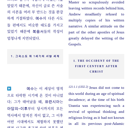
Master so scrupulously avoided
알았기 때문에, 자신이 글로 쓴 서술
leaving written records behind him,
의 사본을 여러 부 만드는 것을 완강
Andrew steadfastly refused to
하게 거절하였다.
의 다른 사도
예수
multiply copies of his written
들 편에서도 비슷한 태도를 가지고
narrative. A similar attitude on the
있었기 때문에
들의 작성이
복음서
part of the other apostles of Jesus
엄청나게 지연되었다.
greatly delayed the writing of the
Gospels.
1. 그리스도 뒤 1세기의 서양 세계
1. THE OCCIDENT OF THE
FIRST CENTURY AFTER
CHRIST
121:1.1 (1332.2)
Jesus did not come to
는 이 세상이 영적
예수
this world during an age of spiritual
으로 타락한 시기에 온 것이 아니었
decadence; at the time of his birth
다; 그가 태어났을 때,
는
유란시아
Urantia was experiencing such a
부터 당시까지의 모든
아담의-이후
revival of spiritual thinking and
역사에서 알져진 적이 없고, 그 이후
religious living as it had not known
어떤 시대에서도 체험하지 못했던
in all its previous post-Adamic
영적 사고와 종교적 삶의 부흥을 체