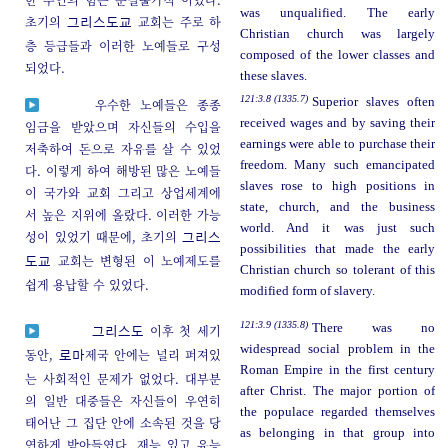
was unqualified. The early
초기의
교회는 주로 하
그리스도교
Christian church was largely
층 등급들과 이러한 노예들로 구성
composed of the lower classes and
되었다.
these slaves.
121:3.8 (1335.7)
Superior slaves often
우수한 노예들은 종종
received wages and by saving their
임금을 받았으며 자신들의 수입을
earnings were able to purchase their
저축하여 돈으로 자유를 살 수 있었
freedom. Many such emancipated
다. 이렇게 하여 해방된 많은 노예들
slaves rose to high positions in
이 국가와 교회 그리고 상업세계에
state, church, and the business
서 높은 지위에 올랐다. 이러한 가능
world. And it was just such
성이 있었기 때문에, 초기의
그리스
possibilities that made the early
교회는 변형된 이 노예제도를
도교
Christian church so tolerant of this
쉽게 용납할 수 있었다.
modified form of slavery.
121:3.9 (1335.8)
There was no
이후 첫 세기
그리스도
widespread social problem in the
동안,
제국 안에는 널리 퍼져있
로마
Roman Empire in the first century
는 사회적인 문제가 없었다. 대부분
after Christ. The major portion of
의 일반 대중들은 자신들이 우연히
the populace regarded themselves
태어난 그 집단 안에 소속된 것을 당
as belonging in that group into
연하게 받아들였다. 재능 있고 유능