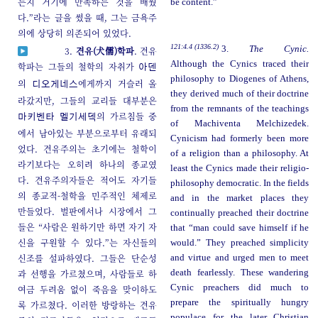
든지 거기에 만족하는 것을 배웠
be content.”
다.”라는 글을 썼을 때, 그는 금욕주
의에 상당히 의존되어 있었다.
121:4.4 (1336.2)
3.
The Cynic.
3.
견유(犬儒)학파
. 견유
Although the Cynics traced their
학파는 그들의 철학의 자취가
아덴
philosophy to Diogenes of Athens,
의
에게까지 거슬러 올
디오게네스
they derived much of their doctrine
라갔지만, 그들의 교리들 대부분은
from the remnants of the teachings
의 가르침들 중
마키벤타
멜기세덱
of Machiventa Melchizedek.
에서 남아있는 부분으로부터 유래되
Cynicism had formerly been more
었다. 견유주의는 초기에는 철학이
of a religion than a philosophy. At
라기보다는 오히려 하나의 종교였
least the Cynics made their religio-
다. 견유주의자들은 적어도 자기들
philosophy democratic. In the fields
의 종교적-철학을 민주적인 체제로
and in the market places they
만들었다. 벌판에서나 시장에서 그
continually preached their doctrine
들은 “사람은 원하기만 하면 자기 자
that “man could save himself if he
신을 구원할 수 있다.”는 자신들의
would.” They preached simplicity
신조를 설파하였다. 그들은 단순성
and virtue and urged men to meet
과 선행을 가르쳤으며, 사람들로 하
death fearlessly. These wandering
Cynic preachers did much to
여금 두려움 없이 죽음을 맞이하도
prepare the spiritually hungry
록 가르쳤다. 이러한 방랑하는 견유
populace for the later Christian