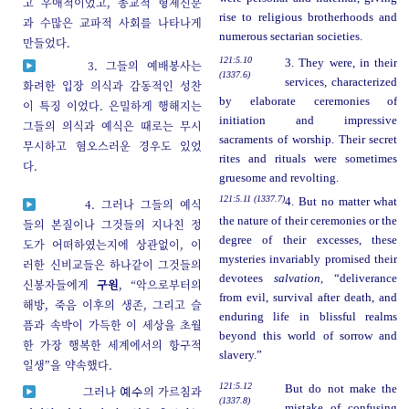
고 우애적이었고, 종교적 형제신분
rise to religious brotherhoods and
과 수많은 교파적 사회를 나타나게
numerous sectarian societies.
만들었다.
121:5.10
3. They were, in their
3. 그들의 예배봉사는
(1337.6)
services, characterized
화려한 입장 의식과 감동적인 성찬
by elaborate ceremonies of
이 특징 이었다. 은밀하게 행해지는
initiation and impressive
그들의 의식과 예식은 때로는 무시
sacraments of worship. Their secret
무시하고 혐오스러운 경우도 있었
rites and rituals were sometimes
다.
gruesome and revolting.
121:5.11 (1337.7)
4. But no matter what
4. 그러나 그들의 예식
the nature of their ceremonies or the
들의 본질이나 그것들의 지나친 정
degree of their excesses, these
도가 어떠하였는지에 상관없이, 이
mysteries invariably promised their
러한 신비교들은 하나같이 그것들의
devotees
salvation,
“deliverance
신봉자들에게
구원
, “악으로부터의
from evil, survival after death, and
해방, 죽음 이후의 생존, 그리고 슬
enduring life in blissful realms
픔과 속박이 가득한 이 세상을 초월
beyond this world of sorrow and
한 가장 행복한 세계에서의 항구적
slavery.”
일생”을 약속했다.
121:5.12
But do not make the
그러나
의 가르침과
예수
(1337.8)
mistake of confusing