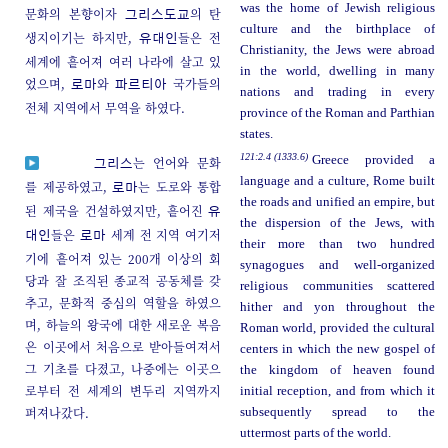
was the home of Jewish religious
문화의 본향이자
의 탄
그리스도교
culture and the birthplace of
생지이기는 하지만,
들은 전
유대인
Christianity, the Jews were abroad
세계에 흩어져 여러 나라에 살고 있
in the world, dwelling in many
었으며,
와
국가들의
로마
파르티아
nations and trading in every
전체 지역에서 무역을 하였다.
province of the Roman and Parthian
states.
121:2.4 (1333.6)
Greece provided a
는 언어와 문화
그리스
language and a culture, Rome built
를 제공하였고,
는 도로와 통합
로마
the roads and unified an empire, but
된 제국을 건설하였지만, 흩어진
유
the dispersion of the Jews, with
들은
세계 전 지역 여기저
대인
로마
their more than two hundred
기에 흩어져 있는 200개 이상의 회
synagogues and well-organized
당과 잘 조직된 종교적 공동체를 갖
religious communities scattered
추고, 문화적 중심의 역할을 하였으
hither and yon throughout the
며, 하늘의 왕국에 대한 새로운 복음
Roman world, provided the cultural
은 이곳에서 처음으로 받아들여져서
centers in which the new gospel of
그 기초를 다졌고, 나중에는 이곳으
the kingdom of heaven found
로부터 전 세계의 변두리 지역까지
initial reception, and from which it
퍼져나갔다.
subsequently spread to the
uttermost parts of the world.