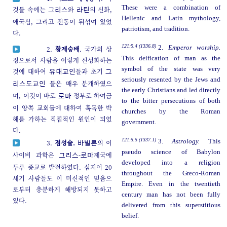
These were a combination of
것들 속에는
와
의 신화,
그리스
라틴
Hellenic and Latin mythology,
애국심, 그리고 전통이 뒤섞여 있었
patriotism, and tradition.
다.
121:5.4 (1336.8)
2.
Emperor worship.
2.
황제숭배
. 국가의 상
This deification of man as the
징으로서 사람을 이렇게 신성화하는
symbol of the state was very
것에 대하여
들과 초기
유대교인
그
seriously resented by the Jews and
들은 매우 분개하였으
리스도교인
the early Christians and led directly
며, 이것이 바로
정부로 하여금
로마
to the bitter persecutions of both
이 양쪽 교회들에 대하여 혹독한 박
churches by the Roman
해를 가하는 직접적인 원인이 되었
government.
다.
121:5.5 (1337.1)
3.
Astrology.
This
3.
점성술.
의 이
바빌론
pseudo science of Babylon
사이비 과학은
-
제국에
그리스
로마
developed into a religion
두루 종교로 발전하였다. 심지어 20
throughout the Greco-Roman
세기 사람들도 이 미신적인 믿음으
Empire. Even in the twentieth
로부터 충분하게 해방되지 못하고
century man has not been fully
있다.
delivered from this superstitious
belief.