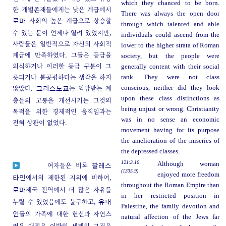
which they chanced to be born.
한 개별존재들에게는 낮은 계급에서
There was always the open door
사회의 높은 계급으로 상승할
로마
through which talented and able
수 있는 문이 언제나 열려 있었지만,
individuals could ascend from the
사람들은 일반적으로 자신의 사회적
lower to the higher strata of Roman
계급에 만족하였다. 그들은 등급을
society, but the people were
의식하거나 이러한 등급 구분이 그
generally content with their social
릇되거나 불공평하다는 생각을 하지
rank. They were not class
않았다.
는 억압받는 계
conscious, neither did they look
그리스도교
upon these class distinctions as
층들의 고통을 개선시키는 그것의
being unjust or wrong. Christianity
목적을 위한 경제적인 움직임과는
was in no sense an economic
전혀 상관이 없었다.
movement having for its purpose
the amelioration of the miseries of
the depressed classes.
121:3.10
Although woman
여자들은 비록
팔레스
(1335.9)
enjoyed more freedom
에서의 제한된 지위에 비하여,
타인
throughout the Roman Empire than
제국 전역에서 더 많은 자유를
로마
in her restricted position in
누릴 수 있었음에도 불구하고,
유대
Palestine, the family devotion and
들의 가족에 대한 헌신과 자연스
인
natural affection of the Jews far
러운 애정은 이방인 세계의 그것을