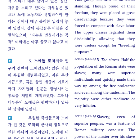
적 지위가 매우 낮거나 없는 집단.
standing. Though proud of their
자유를 누리고 있다는 자부심은 있
freedom, they were placed at great
으나 노예 노동자와 경쟁하여야 한
disadvantage because they were
다는 점에서 매우 불리한 입장에 놓
forced to compete with slave labor.
여 있었다. 상위 등급들은 이들을 경
The upper classes regarded them
멸하였으며, “자손을 번성시키는 목
disdainfully, allowing that they
적” 이외에는 아무 쓸모가 없다고 여
were useless except for “breeding
겼다.
purposes.”
121:3.6 (1335.5)
5.
The slaves.
Half the
5.
노예들
제국 인
로마
population of the Roman state were
구의 절반이 노예였으며; 많은 자들
slaves; many were superior
이 우월한 개별존재였고, 자유 무산
individuals and quickly made their
계급으로, 혹은 상인 계급에 이르기
way up among the free proletariat
까지 자기들의 신분을 향상시키는
and even among the tradesmen. The
통로를 재빨리 개척하였다. 그러나
majority were either mediocre or
대부분의 노예들은 평범하거나 열등
very inferior.
한 상태에 있었다.
121:3.7 (1335.6)
Slavery, even of
우월한 국민들조차 노예
superior peoples, was a feature of
가 된 것은
의 군사적 정복으로
로마
Roman military conquest. The
인한 하나의 특징이었다. 노예에 대
power of the master over his slave
한 주인의 힘은 분별불가적 이었다.