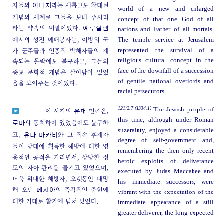
자들의
라는 새롭고도 확대된
아버지
world of a new and enlarged
개념의 세계로 그들을 보내 주시리
concept of that one God of all
라는 약속의 비결이었다.
예루살렘
nations and Father of all mortals.
에서의 성전 예배봉사는, 이방의 국
The temple service at Jerusalem
가 군주들과 인종적 박해자들의 계
represented the survival of a
속되는 몰락에도 불구하고, 그들의
religious cultural concept in the
face of the downfall of a succession
종교 문화적 개념은 살아남아 있었
of gentile national overlords and
음을 보여주는 것이었다.
racial persecutors.
121:2.7 (1334.1)
The Jewish people of
이 시기의
민족은,
유대
this time, although under Roman
의 통치하에 있었음에도 불구하
로마
suzerainty, enjoyed a considerable
고,
와 그 직속 후계자
유다 마카비
degree of self-government and,
들이 당대에 획득한 해방에 대한 영
remembering the then only recent
웅적인 공적을 기리면서, 상당한 정
heroic exploits of deliverance
도의 자아-관리를 즐기고 있었으며,
executed by Judas Maccabee and
더욱 위대한 해방자, 오랫동안 대망
his immediate successors, were
해 오던
의 즉각적인 출현에
메시아
vibrant with the expectation of the
대한 기대로 활기에 넘쳐 있었다.
immediate appearance of a still
greater deliverer, the long-expected