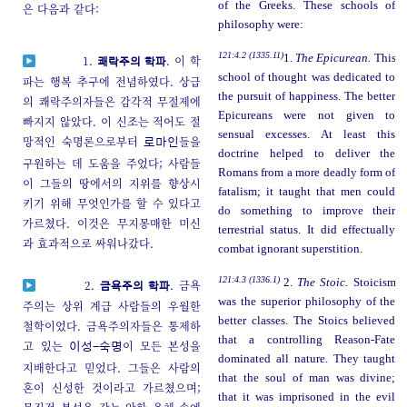
of the Greeks. These schools of
은 다음과 같다:
philosophy were:
121:4.2 (1335.11)
1.
The Epicurean.
This
1.
. 이 학
쾌락주의 학파
school of thought was dedicated to
파는 행복 추구에 전념하였다. 상급
the pursuit of happiness. The better
의 쾌락주의자들은 감각적 무절제에
Epicureans were not given to
빠지지 않았다. 이 신조는 적어도 절
sensual excesses. At least this
망적인 숙명론으로부터
들을
로마인
doctrine helped to deliver the
구원하는 데 도움을 주었다; 사람들
Romans from a more deadly form of
이 그들의 땅에서의 지위를 향상시
fatalism; it taught that men could
키기 위해 무엇인가를 할 수 있다고
do something to improve their
가르쳤다. 이것은 무지몽매한 미신
terrestrial status. It did effectually
과 효과적으로 싸워나갔다.
combat ignorant superstition.
121:4.3 (1336.1)
2.
The Stoic.
Stoicism
2.
. 금욕
금욕주의 학파
was the superior philosophy of the
주의는 상위 계급 사람들의 우월한
better classes. The Stoics believed
철학이었다. 금욕주의자들은 통제하
that a controlling Reason-Fate
고 있는
이 모든 본성을
이성-숙명
dominated all nature. They taught
지배한다고 믿었다. 그들은 사람의
that the soul of man was divine;
혼이 신성한 것이라고 가르쳤으며;
that it was imprisoned in the evil