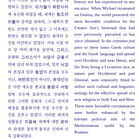
history nor has experienced in any
험하고 있었다.
이
미가엘
유란시아
era since. When Michael incarnated
에 육신화 하였을 때, 세계는
창조자
on Urantia, the world presented the
의 증여를 위하여, 그 때까지 한
most favorable condition for the
아들
Creator Son’s bestowal that had
번도 만연한 적이 없고 그 이후에도
ever previously prevailed or has
한번도 획득할 수 없었던 최적의 조
since obtained. In the centuries just
건을 마련하고 있었다. 이들 시절 바
prior to these times Greek culture
로 앞 여러 세기들 동안에,
그리스
and the Greek language had spread
문화와
어가
과
지
그리스
서양
근동
over Occident and near Orient, and
역에 널리 퍼져 있었으며, 일부
서양
the Jews, being a Levantine race, in
의 본성과 일부
의 본성을 모두
동양
nature part Occidental and part
지닌,
의 하나인,
들
레반트인
유대인
Oriental, were eminently fitted to
은 어떤 새로운 종교를
과
utilize such cultural and linguistic
동방
서방
settings for the effective spread of a
양쪽 모두에 효과적으로 전파하기
new religion to both East and West.
위한 그러한 문화적 그리고 언어적
These most favorable circumstances
배경을 활용하기에 가장 우수한 조
were further enhanced by the
건을 갖추고 있었다. 이러한 최적의
tolerant political rule of the
상황들은
세계에 대한
지중해
로마
Mediterranean world by the
의 관대한 정치적 통치로 인하여 더
Romans.
욱 강화되었다.