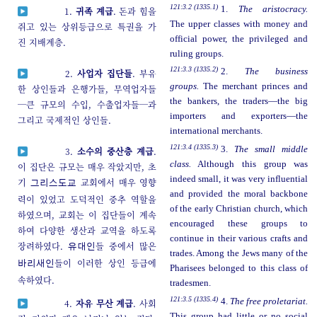
121:3.2 (1335.1)
1.
The aristocracy.
1.
귀족 계급
. 돈과 힘을
The upper classes with money and
쥐고 있는 상위등급으로 특권을 가
official power, the privileged and
진 지배계층.
ruling groups.
121:3.3 (1335.2)
2.
The business
2.
사업자 집단들
. 부유
groups.
The merchant princes and
한 상인들과 은행가들, 무역업자들
the bankers, the traders—the big
─큰 규모의 수입, 수출업자들─과
importers and exporters—the
그리고 국제적인 상인들.
international merchants.
121:3.4 (1335.3)
3.
The small middle
3.
소수의 중산층 계급
.
class.
Although this group was
이 집단은 규모는 매우 작았지만, 초
indeed small, it was very influential
기
교회에서 매우 영향
그리스도교
and provided the moral backbone
력이 있었고 도덕적인 중추 역할을
of the early Christian church, which
하였으며, 교회는 이 집단들이 계속
encouraged these groups to
하여 다양한 생산과 교역을 하도록
continue in their various crafts and
장려하였다.
들 중에서 많은
유대인
trades. Among the Jews many of the
들이 이러한 상인 등급에
바리새인
Pharisees belonged to this class of
속하였다.
tradesmen.
121:3.5 (1335.4)
4.
The free proletariat.
4.
자유 무산 계급
. 사회
This group had little or no social