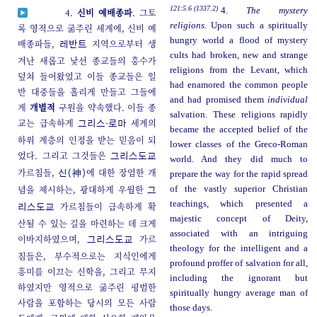
121:5.6 (1337.2)
4.
The mystery
4.
신비 예배종파
. 그토
religions.
Upon such a spiritually
록 영적으로 굶주린 세계에, 신비 예
hungry world a flood of mystery
배종파들,
지역으로부터 생
레반트
cults had broken, new and strange
겨난 새롭고 낯선 종교들의 홍수가
religions from the Levant, which
덮쳐 들어왔었고 이들 종교들은 일
had enamored the common people
반 대중들을 홀리게 만들고 그들에
and had promised them
individual
게
개별적
구원을 약속했다. 이들 종
salvation. These religions rapidly
교는 급속하게
-
세계의
그리스
로마
became the accepted belief of the
하위 계층의 인정을 받는 믿음이 되
lower classes of the Greco-Roman
었다. 그리고 그것들은
그리스도교
world. And they did much to
가르침들,
에 대한 장엄한 개
신(神)
prepare the way for the rapid spread
념을 제시하는, 광대하게 우월한
of the vastly superior Christian
그
teachings, which presented a
가르침들이 급속하게 확
리스도교
majestic concept of Deity,
산될 수 있는 길을 마련하는 데 크게
associated with an intriguing
이바지하였으며,
가르
그리스도교
theology for the intelligent and a
침들은, 부수적으로는 지식인에게
profound proffer of salvation for all,
흥미를 이끄는 신학을, 그리고 무지
including the ignorant but
하였지만 영적으로 굶주린 평범한
spiritually hungry average man of
사람을 포함하는 당시의 모든 사람
those days.