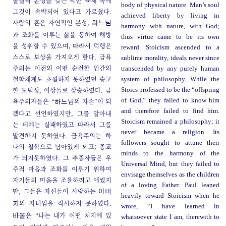
물질적 본성을 갖는 악한 육체 속에
body of physical nature. Man’s soul
그것이 속박되어 있다고 가르쳤다.
achieved liberty by living in
사람의 혼은 자연적인 본성,
하느님
harmony with nature, with God;
과 조화를 이루는 삶을 통하여 해방
thus virtue came to be its own
을 성취할 수 있으며, 따라서 덕행은
reward. Stoicism ascended to a
스스로 보상을 가져오게 한다. 금욕
sublime morality, ideals never since
주의는 이전의 어떤 순전한 인간의
transcended by any purely human
철학체계도 초월하지 못하였던 숭고
system of philosophy. While the
한 도덕성, 이상들로 상승하였다. 금
Stoics professed to be the “offspring
욕주의자들은 “
의 자손”이 되
of God,” they failed to know him
하느님
and therefore failed to find him.
겠다고 선언하였지만, 그를 알아내
Stoicism remained a philosophy; it
는 데에는 실패하였고 따라서 그를
never became a religion. Its
발견하지 못하였다. 금욕주의는 하
followers sought to attune their
나의 철학으로 남아있게 되고; 종교
minds to the harmony of the
가 되지못하였다. 그 추종자들은 우
Universal Mind, but they failed to
주적 마음과 조화를 이루기 위하여
envisage themselves as the children
자기들의 마음을 조율하려고 애썼지
of a loving Father. Paul leaned
만, 그들은 자신들이 사랑하는
아버
heavily toward Stoicism when he
의 자녀임을 직시하지 못하였다.
지
wrote, “I have learned in
은 “나는 내가 어떤 처지에 있
바울
whatsoever state I am, therewith to