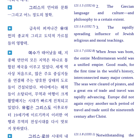
121:1.5 (1332.6)
2. The Grecian
의 언어와 문화
그리스
language and culture—and
─그리고 어느 정도의 철학.
philosophy to a certain extent.
121:1.6 (1332.7)
3. The rapidly
급속히 퍼져나간
유대
spreading influence of Jewish
의 종교적 그리고 도덕적 가르침
인
religious and moral teachings.
들의 영향력.
121:1.7 (1332.8)
When Jesus was born,
가 태어났을 때, 지
예수
the entire Mediterranean world was
중해 연안의 모든 지역은 하나로 통
a unified empire. Good roads, for
합된 제국을 이루고 있었다. 세계 역
the first time in the world’s history,
사상 처음으로, 많은 주요 중심지들
interconnected many major centers.
을 연결해 주는 양호한 상태의 도로
The seas were cleared of pirates, and
들이 건설되었다. 바다에서는 해적
a great era of trade and travel was
들이 소탕되어, 무역과 여행이 크게
rapidly advancing. Europe did not
활발해지는 시대가 빠르게 진척되고
again enjoy another such period of
있었다.
은
이후로부
유럽
그리스도
travel and trade until the nineteenth
터 19세기에 이르기까지 이러한 여
century after Christ.
행과 무역의 전성시대를 다시 맛보
지 못하였다.
121:1.8 (1333.1)
Notwithstanding the
-
시대의 내
그리스
로마