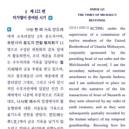
PAPER 121
제 121 편
THE TIMES OF MICHAEL’S
미가엘이 증여된 시기
BESTOWAL
121:0.1 (1332.1)
ACTING under the
나는 한 때
사도 안드레
supervision of a commission of
에게 소속되었던 2차 중도자이며,
twelve members of the United
의 12
유란시아 중도자 연합 형제회
Brotherhood of Urantia Midwayers,
명으로 구성된 위원회의 감독 밑에
conjointly sponsored by the
서 활동하면서, 우리 계층을 주관하
presiding head of our order and the
는 우두머리와 기록을 담당하는
멜
Melchizedek of record, I am the
의 공동 후원을 받고 있으며,
기세덱
secondary midwayer of onetime
지구 창조체들인 나의 계층에게 관
attachment to the Apostle Andrew,
찰되었던 그대로, 그리고 나의 일시
and I am authorized to place on
적인 수호자관계에 있었던 인간 주
record the narrative of the life
체에게서 나중에 부분적으로 기록된
transactions of Jesus of Nazareth as
대로,
의 일생에서의 활
they were observed by my order of
나사렛 예수
earth creatures, and as they were
동행위에 대한 서술들을 기록으로
subsequently partially recorded by
옮기도록 권한을 받았다.
는
안드레
the human subject of my temporal
께서 글로 기록을 남기지 않
주(主)
guardianship. Knowing how his
으려고 얼마나 세심하게 피했는지를