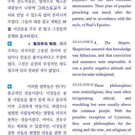
주의 전도자들은, 영적으로 배고픈
missionaries. Their plan of popular
대중들이 나중에
적 교
그리스도교
preaching was much after the
리와 만날 수 있도록 많이 준비시켜
pattern, and in accordance with the
주었다. 그들의 대중 설교 계획은
바
style, of Paul’s Epistles.
서신들을 주로 본 땄고 그것들의
울
문체와 흡사하였다.
121:4.5 (1336.3)
4.
The Skeptic.
4.
. 회의
회의주의 학파
Skepticism asserted that knowledge
주의는 지식이란 그릇된 것이며 신
was fallacious, and that conviction
념이나 믿음은 불가능하다고 주장하
and assurance were impossible. It
였다. 그것은 순전히 부정적인 태도
was a purely negative attitude and
였으며 널리 전파된 적이 없었다.
never became widespread.
121:4.6 (1336.4)
These philosophies
이러한 철학들은 반(半)-
were semireligious; they were often
종교적인 것들이었다; 이것들은 종
invigorating, ethical, and
종 사람들을 활기 있게 하고 윤리적
ennobling but were usually above
이며 고귀하게 만들기도 하였으나
the common people. With the
평범한 사람들에게는 영향을 미치지
possible exception of Cynicism,
못하는 것들이었다. 아마도 견유주
they were philosophies for the
의는 제외될 수 있겠지만, 이것들은
strong and the wise, not religions of
강한 자들과 현명한 자들을 위한 것