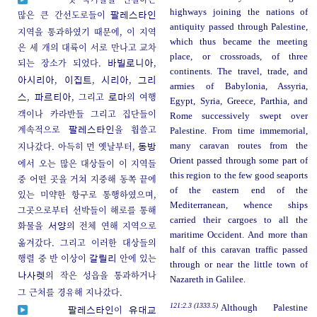
highways joining the nations of
많은 큰 간선도로들이
팔레스타인
antiquity passed through Palestine,
지역을 통과하였기 때문에, 이 지역
which thus became the meeting
은 세 개의 대륙이 서로 만나고 교차
place, or crossroads, of three
되는 장소가 되었다.
,
바빌로니아
continents. The travel, trade, and
,
,
,
아시리아
이집트
시리아
그리
armies of Babylonia, Assyria,
,
, 그리고
의 여행
스
파르티아
로마
Egypt, Syria, Greece, Parthia, and
객이나 카라반들 그리고 집단들이
Rome successively swept over
계속적으로
을 휩쓸고
팔레스타인
Palestine. From time immemorial,
지나갔다. 아득히 먼 옛날부터,
many caravan routes from the
동방
Orient passed through some part of
에서 오는 많은 대상들이 이 지역들
this region to the few good seaports
중 어떤 곳을 거쳐 지중해 동쪽 끝에
of the eastern end of the
있는 미약한 항구로 통행하였으며,
Mediterranean, whence ships
그곳으로부터 선박들이 해로를 통해
carried their cargoes to all the
화물을
의 전체 연해 지역으로
서양
maritime Occident. And more than
옮겨갔다. 그리고 이러한 대상들의
half of this caravan traffic passed
행렬 중 반 이상이
안에 있는
갈릴리
through or near the little town of
의 작은 성읍을 통과하거나
나사렛
Nazareth in Galilee.
그 근처를 경유해 지나갔다.
121:2.3 (1333.5)
Although Palestine
이
팔레스타인
유대교