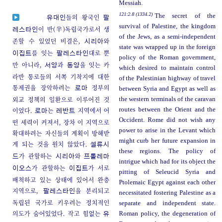
Messiah.
121:2.8 (1334.2)
The secret of the
들의 왕국인
유대인
팔
survival of Palestine, the kingdom
이 반(半)독립국가로서 생
레스타인
of the Jews, as a semi-independent
존할 수 있었던 비결은,
와
시리아
state was wrapped up in the foreign
를 잇는
대로 뿐
이집트
팔레스타인
policy of the Roman government,
만 아니라,
과
을 잇는 카
서양
동양
which desired to maintain control
라반 통로들의 서쪽 기착지에 대한
of the Palestinian highway of travel
통제권을 장악하려는
정부의
로마
between Syria and Egypt as well as
외교 정책의 일환으로 이루어진 것
the western terminals of the caravan
이었다.
는
지역에서 어
routes between the Orient and the
로마
레반트
Occident. Rome did not wish any
떤 세력이 커져서, 장차 이 지역으로
power to arise in the Levant which
확대하려는 자신들의 계획이 방해받
might curb her future expansion in
게 되는 것을 원치 않았다.
셀류시
these regions. The policy of
가 관할하는
와
드
시리아
프톨레마
intrigue which had for its object the
가 관할하는
가 서로
이오스
이집트
pitting of Seleucid Syria and
배척하고 있는 상태에 있어서 완충
Ptolemaic Egypt against each other
지역으로,
을 분리되고
팔레스타인
necessitated fostering Palestine as a
독립된 국가로 키우려는 정치적인
separate and independent state.
의도가 숨어있었다. 작고 힘없는
Roman policy, the degeneration of
유