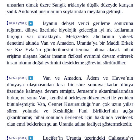
unsurları olmak üzere Sangik ırklarıyla düşük düzeyde karışan
sadık Andonsal unsurlarının soylarından meydana gelmişti.
İsyanın dehşet verici gerileme sonucuna
67:6.7 (760.2)
rağmen, dünya üzerinde biyolojik geleceğin iyi ırk kollarının
birçoğu var olmaktaydı. Melçizedek alıcılarının yüksek
denetimi altında Van ve Amadon, Urantia’ya bir Maddi Erkek
ve Kız Evlat’ın gönderilmesini teminat altına alacak nihai
erişime ulaşana kadar insanın fiziksel evrimini devam ettirerek
insan ırkının doğal evrimini destekleme görevini sürdürdüler.
Van ve Amadon, Âdem ve Havva’nın
67:6.8 (760.3)
dünyaya ulaşmasından kısa bir süre sonraya kadar dünya
üzerinde kalmaya devam etmiştir. Jerusem’e aktarılmalarından
birkaç yıl sonra Van, kendisini bekleyen düzenleyici ile yeniden
bütünleşmiştir. Van, Cennet Kusursuzluğu’nun çok uzun yıllar
süren yolunda ve Kesinliğin Fani Birlikleri’nin açığa
çıkarılmamış nihai sonunda ilerlemek için hakkında verilecek
olan emri beklerken şu an Urantia adına faaliyet göstermektedir.
Lucifer’in Urantia üzerindeki Caligastia’yı
67:6.9 (760.4)