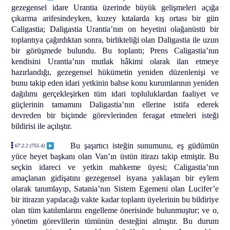
gezegensel idare Urantia üzerinde büyük gelişmeleri açığa
çıkarma arifesindeyken, kuzey kıtalarda kış ortası bir gün
Caligastia; Daligastia Urantia’nın on heyetini olağanüstü bir
toplantıya çağırdıktan sonra, birlikteliği olan Daligastia ile uzun
bir görüşmede bulundu. Bu toplantı; Prens Caligastia’nın
kendisini Urantia’nın mutlak hâkimi olarak ilan etmeye
hazırlandığı, gezegensel hükümetin yeniden düzenlenişi ve
bunu takip eden idari yetkinin bahse konu kurumlarının yeniden
dağılımı gerçekleşirken tüm idari topluluklardan faaliyet ve
güçlerinin tamamını Daligastia’nın ellerine istifa ederek
devreden bir biçimde görevlerinden feragat etmeleri isteği
bildirisi ile açılıştır.
Bu şaşırtıcı isteğin sunumunu, eş güdümün
67:2.2 (755.4)
yüce heyet başkanı olan Van’ın üstün itirazı takip etmiştir. Bu
seçkin idareci ve yetkin mahkeme üyesi; Caligastia’nın
amaçlanan gidişatını gezegensel isyana yaklaşan bir eylem
olarak tanımlayıp, Satania’nın Sistem Egemeni olan Lucifer’e
bir itirazın yapılacağı vakte kadar toplantı üyelerinin bu bildiriye
olan tüm katılımlarını engelleme önerisinde bulunmuştur; ve o,
yönetim görevlilerin tümünün desteğini almıştır. Bu durum