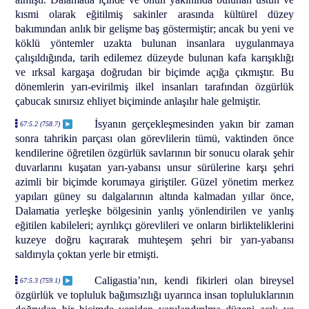
kısmi olarak eğitilmiş sakinler arasında kültürel düzey
bakımından anlık bir gelişme baş göstermiştir; ancak bu yeni ve
köklü yöntemler uzakta bulunan insanlara uygulanmaya
çalışıldığında, tarih edilemez düzeyde bulunan kafa karışıklığı
ve ırksal kargaşa doğrudan bir biçimde açığa çıkmıştır. Bu
dönemlerin yarı-evirilmiş ilkel insanları tarafından özgürlük
çabucak sınırsız ehliyet biçiminde anlaşılır hale gelmiştir.
İsyanın gerçekleşmesinden yakın bir zaman
67:5.2 (758.7)
sonra tahrikin parçası olan görevlilerin tümü, vaktinden önce
kendilerine öğretilen özgürlük savlarının bir sonucu olarak şehir
duvarlarını kuşatan yarı-yabansı unsur sürülerine karşı şehri
azimli bir biçimde korumaya giriştiler. Güzel yönetim merkez
yapıları güney su dalgalarının altında kalmadan yıllar önce,
Dalamatia yerleşke bölgesinin yanlış yönlendirilen ve yanlış
eğitilen kabileleri; ayrılıkçı görevlileri ve onların birlikteliklerini
kuzeye doğru kaçırarak muhteşem şehri bir yarı-yabansı
saldırıyla çoktan yerle bir etmişti.
Caligastia’nın, kendi fikirleri olan bireysel
67:5.3 (759.1)
özgürlük ve topluluk bağımsızlığı uyarınca insan topluluklarının