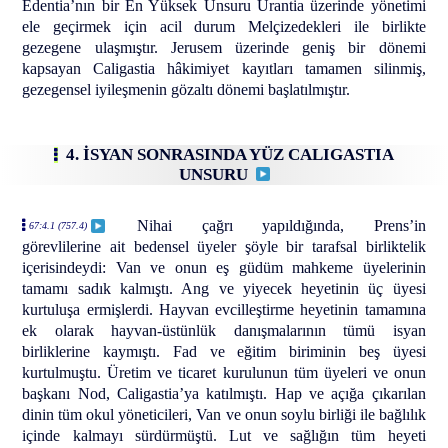
Edentia’nın bir En Yüksek Unsuru Urantia üzerinde yönetimi
ele geçirmek için acil durum Melçizedekleri ile birlikte
gezegene ulaşmıştır. Jerusem üzerinde geniş bir dönemi
kapsayan Caligastia hâkimiyet kayıtları tamamen silinmiş,
gezegensel iyileşmenin gözaltı dönemi başlatılmıştır.
4. İSYAN SONRASINDA YÜZ CALIGASTIA
UNSURU
Nihai çağrı yapıldığında, Prens’in
67:4.1 (757.4)
görevlilerine ait bedensel üyeler şöyle bir tarafsal birliktelik
içerisindeydi: Van ve onun eş güdüm mahkeme üyelerinin
tamamı sadık kalmıştı. Ang ve yiyecek heyetinin üç üyesi
kurtuluşa ermişlerdi. Hayvan evcilleştirme heyetinin tamamına
ek olarak hayvan-üstünlük danışmalarının tümü isyan
birliklerine kaymıştı. Fad ve eğitim biriminin beş üyesi
kurtulmuştu. Üretim ve ticaret kurulunun tüm üyeleri ve onun
başkanı Nod, Caligastia’ya katılmıştı. Hap ve açığa çıkarılan
dinin tüm okul yöneticileri, Van ve onun soylu birliği ile bağlılık
içinde kalmayı sürdürmüştü. Lut ve sağlığın tüm heyeti