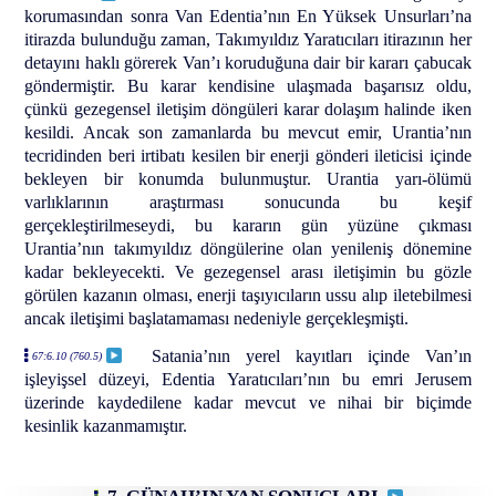
korumasından sonra Van Edentia’nın En Yüksek Unsurları’na
itirazda bulunduğu zaman, Takımyıldız Yaratıcıları itirazının her
detayını haklı görerek Van’ı koruduğuna dair bir kararı çabucak
göndermiştir. Bu karar kendisine ulaşmada başarısız oldu,
çünkü gezegensel iletişim döngüleri karar dolaşım halinde iken
kesildi. Ancak son zamanlarda bu mevcut emir, Urantia’nın
tecridinden beri irtibatı kesilen bir enerji gönderi ileticisi içinde
bekleyen bir konumda bulunmuştur. Urantia yarı-ölümü
varlıklarının araştırması sonucunda bu keşif
gerçekleştirilmeseydi, bu kararın gün yüzüne çıkması
Urantia’nın takımyıldız döngülerine olan yenileniş dönemine
kadar bekleyecekti. Ve gezegensel arası iletişimin bu gözle
görülen kazanın olması, enerji taşıyıcıların ussu alıp iletebilmesi
ancak iletişimi başlatamaması nedeniyle gerçekleşmişti.
Satania’nın yerel kayıtları içinde Van’ın
67:6.10 (760.5)
işleyişsel düzeyi, Edentia Yaratıcıları’nın bu emri Jerusem
üzerinde kaydedilene kadar mevcut ve nihai bir biçimde
kesinlik kazanmamıştır.