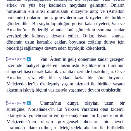
erkek ve yüz beş kadından meydana gelmiştir. Onların
nüfusunun elli altısı ölümsüzlük düzeyine aitti; ve (Amadon
haricinde) onların tümü, görevlilerin sadık üyeleri ile birlikte
gönderildiler. Bu soylu topluluğun geriye kalan üyeleri, Van ve
Amadon’un önderliği altında fani günlerinin sonuna kadar
yeryüzünde kalmaya devam ettiler. Onlar, isyan sonrası
dönemin uzun karanlık çağları boyunca çoğalıp dünya için
önderliği sağlamaya devam eden biyolojik kökenlerdi.
Van, Âdem’in geliş dönemine kadar gezegen
67:6.4 (759.7)
üzerinde faaliyet gösteren insan-üstü kişiliklerinin tümünün
simgesel başı olarak kalarak Urantia üzerinde bırakılmıştır. O ve
Amadon, yüz elli bin yıldan fazla bir süre boyunca
Melçizedekler’in özelleşmiş yaşam hizmeti ile birlikte yaşam
ağacının işleyiş biçimi vasıtasıyla yaşamaya devam etmişlerdir.
Urantia’nın dünya olayları uzun bir
67:6.5 (759.8)
süreliğine, Norlatiadek’in En Yüksek Yaratıcısı olan kıdemli
takımyıldız yöneticisinin emriyle onaylanan bir biçimde on iki
Melçizedek’den oluşan gezegensel alıcıların bir heyeti
tarafından idare edilmiştir. Melçizedek alıcıları ile birliktelik