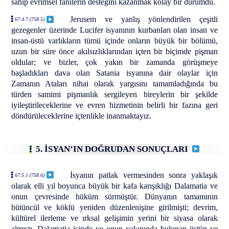
sahip evrimsel fanilerin desteğini kazanmak kolay bir durumdu.
Jerusem ve yanlış yönlendirilen çeşitli
67:4.7 (758.5)
gezegenler üzerinde Lucifer isyanının kurbanları olan insan ve
insan-üstü varlıkların tümü içinde onların büyük bir bölümü,
uzun bir süre önce akılsızlıklarından içten bir biçimde pişman
oldular; ve bizler, çok yakın bir zamanda görüşmeye
başladıkları dava olan Satania isyanına dair olaylar için
Zamanın Ataları nihai olarak yargısını tamamladığında bu
türden samimi pişmanlık sergileyen bireylerin bir şekilde
iyileştirileceklerine ve evren hizmetinin belirli bir fazına geri
döndürüleceklerine içtenlikle inanmaktayız.
5. İSYAN’IN DOĞRUDAN SONUÇLARI
İsyanın patlak vermesinden sonra yaklaşık
67:5.1 (758.6)
olarak elli yıl boyunca büyük bir kafa karışıklığı Dalamatia ve
onun çevresinde hüküm sürmüştür. Dünyanın tamamının
bütüncül ve köklü yeniden düzenlenişine girilmişti; devrim,
kültürel ilerleme ve ırksal gelişimin yerini bir siyasa olarak
almıştı. Dalamatia içinde ve onun yakınında bulunan üstün ve