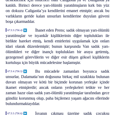
katıldı. Birinci derece yarı-ölümlü yaratılmışların kırk bin yüz
on dokuzu Caligastia’ya kendilerini emanet etmiştir; ancak bu
varlıkların geride kalan unsurları kendilerine duyulan güveni
boşa çıkarmadılar.
İhanet eden Prens; sadık olmayan yarı-ölümlü
67:3.3 (756.4)
yaratılmışlar ve isyankâr kişiliklerinin diğer toplulukları ile
birlikte hareket etmiş, kendi emirlerini uygulamak için onları
idari olarak düzenlemiştir; bunun karşısında Van sadık yarı-
ölümlüleri ve diğer inançlı toplulukları bir araya getirmiş,
gezegensel görevlilerin ve diğer esir düşen göksel kişiliklerin
kurtuluşu için büyük mücadelesine başlamıştır.
Bu mücadele zamanları boyunca sadık
67:3.4 (756.5)
unsurlar, Dalamatia’nın doğusuna birkaç mil uzaklıkta bulunan
duvarı olmayan ve kötü bir biçimde korunan yerleşke içinde
ikamet etmişlerdir; ancak onların yerleşkeleri tetikte ve her
zaman hazır olan sadık yarı-ölümlü yaratılmışlar tarafından gece
gündüz korunmuş olup, paha biçilemez yaşam ağacını ellerinde
bulundurmaktaydılar.
İsyanın çıkması üzerine sadık çocuksu
67:3.5 (756.6)