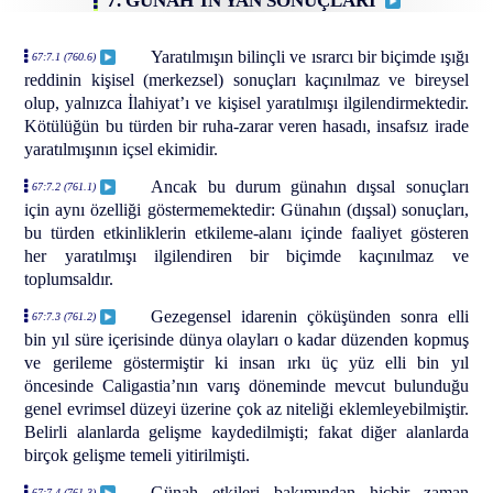
7. GÜNAH’IN YAN SONUÇLARI
Yaratılmışın bilinçli ve ısrarcı bir biçimde ışığı
67:7.1 (760.6)
reddinin kişisel (merkezsel) sonuçları kaçınılmaz ve bireysel
olup, yalnızca İlahiyat’ı ve kişisel yaratılmışı ilgilendirmektedir.
Kötülüğün bu türden bir ruha-zarar veren hasadı, insafsız irade
yaratılmışının içsel ekimidir.
Ancak bu durum günahın dışsal sonuçları
67:7.2 (761.1)
için aynı özelliği göstermemektedir: Günahın (dışsal) sonuçları,
bu türden etkinliklerin etkileme-alanı içinde faaliyet gösteren
her yaratılmışı ilgilendiren bir biçimde kaçınılmaz ve
toplumsaldır.
Gezegensel idarenin çöküşünden sonra elli
67:7.3 (761.2)
bin yıl süre içerisinde dünya olayları o kadar düzenden kopmuş
ve gerileme göstermiştir ki insan ırkı üç yüz elli bin yıl
öncesinde Caligastia’nın varış döneminde mevcut bulunduğu
genel evrimsel düzeyi üzerine çok az niteliği eklemleyebilmiştir.
Belirli alanlarda gelişme kaydedilmişti; fakat diğer alanlarda
birçok gelişme temeli yitirilmişti.
Günah etkileri bakımından hiçbir zaman
67:7.4 (761.3)