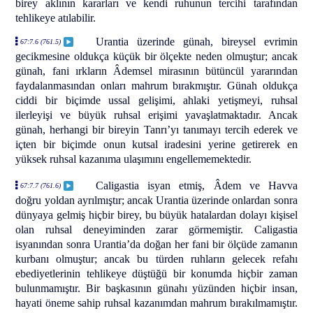
birey aklının kararları ve kendi ruhunun tercihi tarafından
tehlikeye atılabilir.
Urantia üzerinde günah, bireysel evrimin
67:7.6 (761.5)
gecikmesine oldukça küçük bir ölçekte neden olmuştur; ancak
günah, fani ırkların Âdemsel mirasının bütüncül yararından
faydalanmasından onları mahrum bırakmıştır. Günah oldukça
ciddi bir biçimde ussal gelişimi, ahlaki yetişmeyi, ruhsal
ilerleyişi ve büyük ruhsal erişimi yavaşlatmaktadır. Ancak
günah, herhangi bir bireyin Tanrı’yı tanımayı tercih ederek ve
içten bir biçimde onun kutsal iradesini yerine getirerek en
yüksek ruhsal kazanıma ulaşımını engellememektedir.
Caligastia isyan etmiş, Âdem ve Havva
67:7.7 (761.6)
doğru yoldan ayrılmıştır; ancak Urantia üzerinde onlardan sonra
dünyaya gelmiş hiçbir birey, bu büyük hatalardan dolayı kişisel
olan ruhsal deneyiminden zarar görmemiştir. Caligastia
isyanından sonra Urantia’da doğan her fani bir ölçüde zamanın
kurbanı olmuştur; ancak bu türden ruhların gelecek refahı
ebediyetlerinin tehlikeye düştüğü bir konumda hiçbir zaman
bulunmamıştır. Bir başkasının günahı yüzünden hiçbir insan,
hayati öneme sahip ruhsal kazanımdan mahrum bırakılmamıştır.