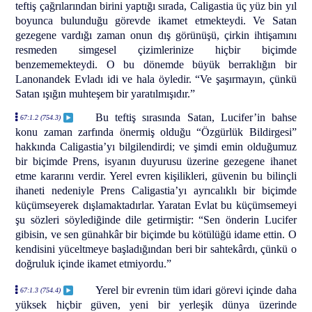
teftiş çağrılarından birini yaptığı sırada, Caligastia üç yüz bin yıl
boyunca bulunduğu görevde ikamet etmekteydi. Ve Satan
gezegene vardığı zaman onun dış görünüşü, çirkin ihtişamını
resmeden simgesel çizimlerinize hiçbir biçimde
benzememekteydi. O bu dönemde büyük berraklığın bir
Lanonandek Evladı idi ve hala öyledir. “Ve şaşırmayın, çünkü
Satan ışığın muhteşem bir yaratılmışıdır.”
Bu teftiş sırasında Satan, Lucifer’in bahse
67:1.2 (754.3)
konu zaman zarfında önermiş olduğu “Özgürlük Bildirgesi”
hakkında Caligastia’yı bilgilendirdi; ve şimdi emin olduğumuz
bir biçimde Prens, isyanın duyurusu üzerine gezegene ihanet
etme kararını verdir. Yerel evren kişilikleri, güvenin bu bilinçli
ihaneti nedeniyle Prens Caligastia’yı ayrıcalıklı bir biçimde
küçümseyerek dışlamaktadırlar. Yaratan Evlat bu küçümsemeyi
şu sözleri söylediğinde dile getirmiştir: “Sen önderin Lucifer
gibisin, ve sen günahkâr bir biçimde bu kötülüğü idame ettin. O
kendisini yüceltmeye başladığından beri bir sahtekârdı, çünkü o
doğruluk içinde ikamet etmiyordu.”
Yerel bir evrenin tüm idari görevi içinde daha
67:1.3 (754.4)
yüksek hiçbir güven, yeni bir yerleşik dünya üzerinde