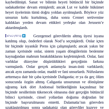
kaybedilmişti. Sanat ve bilimin heyeti bütüncül bir biçimde
sadakatlerine devam etmişlerdi; ancak Lut ve kabile hükümet
heyet üyelerinin tümü doğru yoldan ayrılmışlardı. Böylece yüz
unsurun kırkı kurtulmuş, daha sonra Cennet serüvenine
kaldıkları yerden devam ettikleri yerleşke olan Jerusem’e
aktarılmışlardı.
Gezegensel görevlilerin altmış üyesi isyana
67:4.2 (757.5)
katılmış olup, önderleri olarak Nod’u seçmişlerdi. Onlar içten
bir biçimde isyankâr Prens için çalışmışlardı; ancak yakın bir
zaman içerisinde onlar, sistem yaşam döngülerinin beslenme
kaynağından mahrum bırakıldıklarını keşfetmişlerdi. Onlar, fani
varlıklar düzeyine düşürüldükleri gerçeğinin farkına
varmışlardı. Onlar gerçek anlamıyla insan-üstü varlıklardı;
ancak aynı zamanda onlar, maddi ve fani unsurlardı. Nüfuslarını
arttırmaya dair bir çaba içerisinde Daligastia; er ya da geç ölüm
sonucunda özgün altmış Caligastia unsurunun ve dönüşüme
uğramış kırk dört Andonsal birlikteliğinin kaçınılmaz bir
biçimde nesillerinin tükenecek olmasına dair gerçeğin bütüncül
bilinci içerisinde, cinsel yollardan doğuma doğrudan bir
biçimde başvurulmasını emretti. Dalamatia’nın görevden
uzaklaştırılması sonra sadakatsiz olan görevliler kuzeye ve