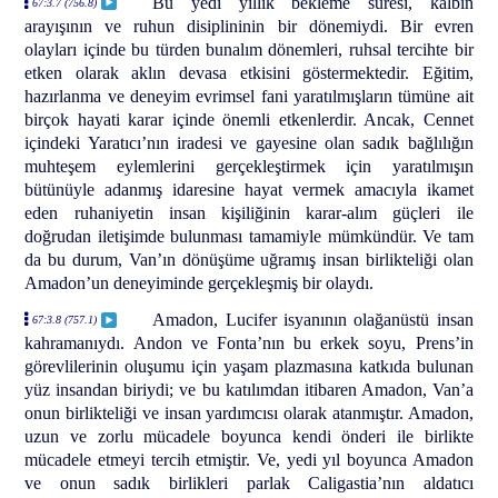
Bu yedi yıllık bekleme süresi, kalbin
67:3.7 (756.8)
arayışının ve ruhun disiplininin bir dönemiydi. Bir evren
olayları içinde bu türden bunalım dönemleri, ruhsal tercihte bir
etken olarak aklın devasa etkisini göstermektedir. Eğitim,
hazırlanma ve deneyim evrimsel fani yaratılmışların tümüne ait
birçok hayati karar içinde önemli etkenlerdir. Ancak, Cennet
içindeki Yaratıcı’nın iradesi ve gayesine olan sadık bağlılığın
muhteşem eylemlerini gerçekleştirmek için yaratılmışın
bütünüyle adanmış idaresine hayat vermek amacıyla ikamet
eden ruhaniyetin insan kişiliğinin karar-alım güçleri ile
doğrudan iletişimde bulunması tamamiyle mümkündür. Ve tam
da bu durum, Van’ın dönüşüme uğramış insan birlikteliği olan
Amadon’un deneyiminde gerçekleşmiş bir olaydı.
Amadon, Lucifer isyanının olağanüstü insan
67:3.8 (757.1)
kahramanıydı. Andon ve Fonta’nın bu erkek soyu, Prens’in
görevlilerinin oluşumu için yaşam plazmasına katkıda bulunan
yüz insandan biriydi; ve bu katılımdan itibaren Amadon, Van’a
onun birlikteliği ve insan yardımcısı olarak atanmıştır. Amadon,
uzun ve zorlu mücadele boyunca kendi önderi ile birlikte
mücadele etmeyi tercih etmiştir. Ve, yedi yıl boyunca Amadon
ve onun sadık birlikleri parlak Caligastia’nın aldatıcı