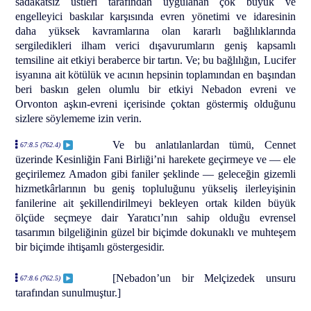
sadakatsiz üstleri tarafından uygulanan çok büyük ve
engelleyici baskılar karşısında evren yönetimi ve idaresinin
daha yüksek kavramlarına olan kararlı bağlılıklarında
sergiledikleri ilham verici dışavurumların geniş kapsamlı
temsiline ait etkiyi beraberce bir tartın. Ve; bu bağlılığın, Lucifer
isyanına ait kötülük ve acının hepsinin toplamından en başından
beri baskın gelen olumlu bir etkiyi Nebadon evreni ve
Orvonton aşkın-evreni içerisinde çoktan göstermiş olduğunu
sizlere söylememe izin verin.
Ve bu anlatılanlardan tümü, Cennet
67:8.5 (762.4)
üzerinde Kesinliğin Fani Birliği’ni harekete geçirmeye ve — ele
geçirilemez Amadon gibi faniler şeklinde — geleceğin gizemli
hizmetkârlarının bu geniş topluluğunu yükseliş ilerleyişinin
fanilerine ait şekillendirilmeyi bekleyen ortak kilden büyük
ölçüde seçmeye dair Yaratıcı’nın sahip olduğu evrensel
tasarımın bilgeliğinin güzel bir biçimde dokunaklı ve muhteşem
bir biçimde ihtişamlı göstergesidir.
[Nebadon’un bir Melçizedek unsuru
67:8.6 (762.5)
tarafından sunulmuştur.]