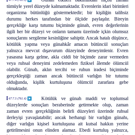
tümüyle yerel düzeyde kalmamaktadır. Evrenlerin idari birimleri
organizma bütünlüğü göstermektedir; bir kişiliğin talihsiz
durumu herkes tarafından bir ölçüde paylaşılır. Bireyin
gerçekliğe karşı tutumu biçiminde günah, evren değerlerinin
ilgili her bir düzeyi ve onların tamamı üzerinde içkin olumsuz
sonuçlarını sergileme kesinliğine sahiptir. Ancak hatalı düşünce,
kötülük yapma veya günahkâr amacın bütüncül sonuçları
yalnızca mevcut dışavurum düzeyinde deneyimlenir. Evren
yasasına karşı gelme, akla ciddi bir biçimde zarar vermeden
veya ruhsal deneyimi zedelemeden fiziksel âlemde ölümcül
olabilir. Günah, aklın tercihi ve ruhun iradesi biçiminde
gerçekleştiği zaman ancak bütüncül varlığın bir tutumu
olduğunda, kişilik kurtuluşuna ölümcül zararlara gebe
olmaktadır.
Kötülük ve günah maddi ve toplumsal
67:7.5 (761.4)
düzeylerde sonuçları beraberinde getirmekte olup, zaman
zaman evren gerçekliğinin belirli düzeyleri üzerinde ruhsal
ilerleyişi yavaşlatabilir; ancak herhangi bir varlığın günahı,
diğer varlığın kişisel kurtuluşuna ait kutsal hakkın yerine
getirilmesini onun elinden alamaz. Ebedi kurtuluş yalnızca,