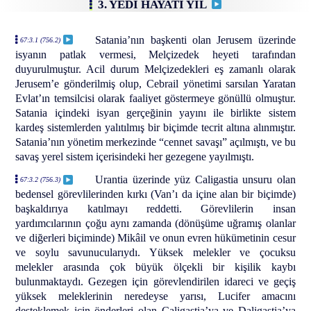
3. YEDI HAYATI YIL
Satania’nın başkenti olan Jerusem üzerinde
67:3.1 (756.2)
isyanın patlak vermesi, Melçizedek heyeti tarafından
duyurulmuştur. Acil durum Melçizedekleri eş zamanlı olarak
Jerusem’e gönderilmiş olup, Cebrail yönetimi sarsılan Yaratan
Evlat’ın temsilcisi olarak faaliyet göstermeye gönüllü olmuştur.
Satania içindeki isyan gerçeğinin yayını ile birlikte sistem
kardeş sistemlerden yalıtılmış bir biçimde tecrit altına alınmıştır.
Satania’nın yönetim merkezinde “cennet savaşı” açılmıştı, ve bu
savaş yerel sistem içerisindeki her gezegene yayılmıştı.
Urantia üzerinde yüz Caligastia unsuru olan
67:3.2 (756.3)
bedensel görevlilerinden kırkı (Van’ı da içine alan bir biçimde)
başkaldırıya katılmayı reddetti. Görevlilerin insan
yardımcılarının çoğu aynı zamanda (dönüşüme uğramış olanlar
ve diğerleri biçiminde) Mikâil ve onun evren hükümetinin cesur
ve soylu savunucularıydı. Yüksek melekler ve çocuksu
melekler arasında çok büyük ölçekli bir kişilik kaybı
bulunmaktaydı. Gezegen için görevlendirilen idareci ve geçiş
yüksek meleklerinin neredeyse yarısı, Lucifer amacını
desteklemek için önderleri olan Caligastia’ya ve Daligastia’ya