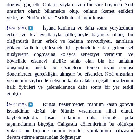
doğuya göç etti. Onların soyları uzun bir süre boyunca Nod
unsurları olarak bilinmekte olup, onların ikamet ettikleri
yerleşke “Nod’un karası” şeklinde adlandırılmıştı.
İsyana katılımla ve daha sonra yeryüzünün
67:4.3 (758.1)
erkek ve kız evlatlarıyla çiftleşmeyle başarısız olmuş bu
olağanüstü üstün erkek ve kadının mevcudiyeti, tanrıların
gökten fanilerle çiftleşmek için gelmelerine dair geleneksel
hikâyelerin doğmasına kolayca sebebiyet vermiştir. Ve
böylelikle efsanevi niteliğe sahip olan bin bir anlatım
oluşmuştur; ancak bu efsanelerin temeli isyan sonrası
dönemlerden gerçekliğini almıştır; bu efsaneler, Nod unsurları
ve onların soyları ile iletişime katılan ataların çeşitli nesillerinin
halk öyküleri ve geleneklerinde daha sonra bir yer teşkil
etmiştir.
Ruhsal beslenmeden mahrum kalan görevli
67:4.4 (758.2)
isyankârlar, doğal bir ölümle yaşamlarını nihai olarak
kaybetmişlerdir. İnsan ırklarının daha sonraki puta
tapınmalarının birçoğu, Caligastia dönemlerinin bu oldukça
yüksek bir biçimde onurlu görülen varlıklarının hafızasını
devam ettirme arzusundan doğmuştur.