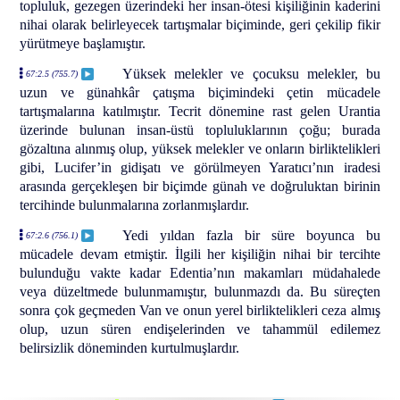
topluluk, gezegen üzerindeki her insan-ötesi kişiliğinin kaderini
nihai olarak belirleyecek tartışmalar biçiminde, geri çekilip fikir
yürütmeye başlamıştır.
Yüksek melekler ve çocuksu melekler, bu
67:2.5 (755.7)
uzun ve günahkâr çatışma biçimindeki çetin mücadele
tartışmalarına katılmıştır. Tecrit dönemine rast gelen Urantia
üzerinde bulunan insan-üstü topluluklarının çoğu; burada
gözaltına alınmış olup, yüksek melekler ve onların birliktelikleri
gibi, Lucifer’in gidişatı ve görülmeyen Yaratıcı’nın iradesi
arasında gerçekleşen bir biçimde günah ve doğruluktan birinin
tercihinde bulunmalarına zorlanmışlardır.
Yedi yıldan fazla bir süre boyunca bu
67:2.6 (756.1)
mücadele devam etmiştir. İlgili her kişiliğin nihai bir tercihte
bulunduğu vakte kadar Edentia’nın makamları müdahalede
veya düzeltmede bulunmamıştır, bulunmazdı da. Bu süreçten
sonra çok geçmeden Van ve onun yerel birliktelikleri ceza almış
olup, uzun süren endişelerinden ve tahammül edilemez
belirsizlik döneminden kurtulmuşlardır.