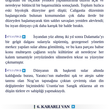
doğrudan bir biçimde yeniden yapılandırılma düzeni açık ve
neredeyse bütüncül bir başarısızlıkla sonuçlandı. Toplum hızlıca
eski biyolojik düzeyine geri düştü; Caligastia düzeninin
başlangıcında bulunan konumundan çok daha ilerde bir
düzeyden başlamayarak tüm saldırı savaşları yeniden alevlendi;
bu isyan dünyayı çok daha karışık bir halde bıraktı.
İsyandan yüz altmış iki yıl sonra Dalamatia’yı
67:5.4 (759.2)
bir gelgit dalgası sularıyla süpürmüş, gezegensel yönetim
merkez yapıları sular altına gömülmüş, ve bu kara parçası bahse
konu muhteşem çağların soylu kültürüne ait neredeyse her
kalıntı tamamiyle yeryüzünden silinmeden tekrar su yüzeyine
çıkmamıştır.
Dünyanın ilk başkenti sular altında
67:5.5 (759.3)
kaldığında burası, Yaratıcı’nın mabedini ışık ve ateşin sahte
tanrısı olan Nog’un tapınağına çoktan çevirmiş olan din
değiştirenler biçimindeki Urantia’nın Sangik ırklarına ait en
düşün türlere ev sahipliği yapmaktaydı.
6. KARARLI VAN