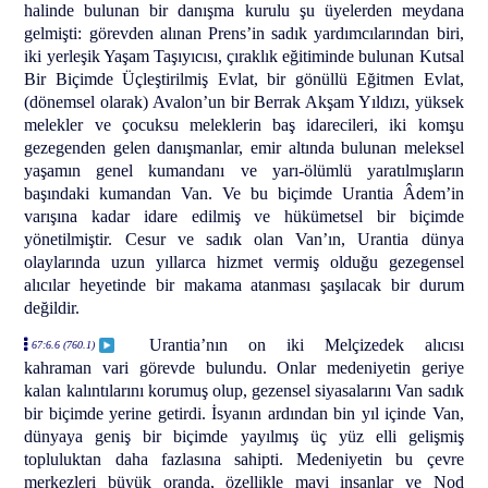
halinde bulunan bir danışma kurulu şu üyelerden meydana
gelmişti: görevden alınan Prens’in sadık yardımcılarından biri,
iki yerleşik Yaşam Taşıyıcısı, çıraklık eğitiminde bulunan Kutsal
Bir Biçimde Üçleştirilmiş Evlat, bir gönüllü Eğitmen Evlat,
(dönemsel olarak) Avalon’un bir Berrak Akşam Yıldızı, yüksek
melekler ve çocuksu meleklerin baş idarecileri, iki komşu
gezegenden gelen danışmanlar, emir altında bulunan meleksel
yaşamın genel kumandanı ve yarı-ölümlü yaratılmışların
başındaki kumandan Van. Ve bu biçimde Urantia Âdem’in
varışına kadar idare edilmiş ve hükümetsel bir biçimde
yönetilmiştir. Cesur ve sadık olan Van’ın, Urantia dünya
olaylarında uzun yıllarca hizmet vermiş olduğu gezegensel
alıcılar heyetinde bir makama atanması şaşılacak bir durum
değildir.
Urantia’nın on iki Melçizedek alıcısı
67:6.6 (760.1)
kahraman vari görevde bulundu. Onlar medeniyetin geriye
kalan kalıntılarını korumuş olup, gezensel siyasalarını Van sadık
bir biçimde yerine getirdi. İsyanın ardından bin yıl içinde Van,
dünyaya geniş bir biçimde yayılmış üç yüz elli gelişmiş
topluluktan daha fazlasına sahipti. Medeniyetin bu çevre
merkezleri büyük oranda, özellikle mavi insanlar ve Nod