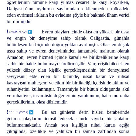
öğretilerinin tümüne karşı yılmaz cesaret ile karşı koyarken,
Daligastia’nın uydurma savlarından etkilenmeden mücadele
eden evrimsel ırkların bu evladına şöyle bir bakmak ilham verici
bir durumdu.
Evren olayları içinde olası en yüksek bir ussa
67:3.9 (757.2)
ve engin bir deneyime sahip olarak Caligastia, günahla
bütünleşen bir biçimde doğru yoldan ayrılmıştır. Olası en düşük
ussa sahip ve evren deneyiminden tamamiyle mahrum olarak
Amadon, evren hizmeti içinde kararlı ve birlikteliklerine karşı
sadık bir halde bulunmayı sürdürmüştür. Van; erişilebilecek en
yüksek düzey olan kişilik gerçekleşmesinin bir deneyimsel
seviyesini elde eden bir biçimde, ussal karar ve ruhsal
kavrayışın muhteşem ve etkin bir birlikteliği içerisinde aklını ve
ruhaniyetini kullanmıştır. Tamamiyle bir bütün olduğunda akıl
ve ruhaniyet, insan-üstü değerlerinin yaratımının, hatta morontia
gerçeklilerinin, olası düzlemidir.
Bu acı günlerin derin hisleri beraberinde
67:3.10 (757.3)
getiren olaylarını temsil edecek sınırlı sayıda bir anlatım
bulunmamaktadır. Ancak son kişiliğin nihai kararı açığa
çıktığında, özellikle ve yalnızca bu zaman zarfından sonra