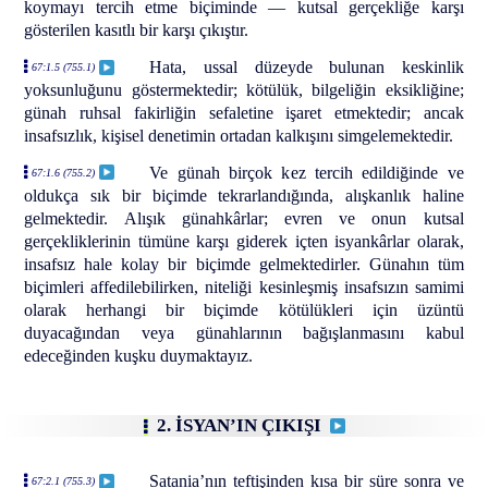
koymayı tercih etme biçiminde — kutsal gerçekliğe karşı
gösterilen kasıtlı bir karşı çıkıştır.
Hata, ussal düzeyde bulunan keskinlik
67:1.5 (755.1)
yoksunluğunu göstermektedir; kötülük, bilgeliğin eksikliğine;
günah ruhsal fakirliğin sefaletine işaret etmektedir; ancak
insafsızlık, kişisel denetimin ortadan kalkışını simgelemektedir.
Ve günah birçok kez tercih edildiğinde ve
67:1.6 (755.2)
oldukça sık bir biçimde tekrarlandığında, alışkanlık haline
gelmektedir. Alışık günahkârlar; evren ve onun kutsal
gerçekliklerinin tümüne karşı giderek içten isyankârlar olarak,
insafsız hale kolay bir biçimde gelmektedirler. Günahın tüm
biçimleri affedilebilirken, niteliği kesinleşmiş insafsızın samimi
olarak herhangi bir biçimde kötülükleri için üzüntü
duyacağından veya günahlarının bağışlanmasını kabul
edeceğinden kuşku duymaktayız.
2. İSYAN’IN ÇIKIŞI
Satania’nın teftişinden kısa bir süre sonra ve
67:2.1 (755.3)