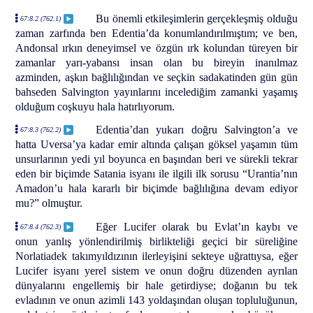
Bu önemli etkileşimlerin gerçekleşmiş olduğu
67:8.2 (762.1)
zaman zarfında ben Edentia’da konumlandırılmıştım; ve ben,
Andonsal ırkın deneyimsel ve özgün ırk kolundan türeyen bir
zamanlar yarı-yabansı insan olan bu bireyin inanılmaz
azminden, aşkın bağlılığından ve seçkin sadakatinden gün gün
bahseden Salvington yayınlarını incelediğim zamanki yaşamış
olduğum coşkuyu hala hatırlıyorum.
Edentia’dan yukarı doğru Salvington’a ve
67:8.3 (762.2)
hatta Uversa’ya kadar emir altında çalışan göksel yaşamın tüm
unsurlarının yedi yıl boyunca en başından beri ve sürekli tekrar
eden bir biçimde Satania isyanı ile ilgili ilk sorusu “Urantia’nın
Amadon’u hala kararlı bir biçimde bağlılığına devam ediyor
mu?” olmuştur.
Eğer Lucifer olarak bu Evlat’ın kaybı ve
67:8.4 (762.3)
onun yanlış yönlendirilmiş birlikteliği geçici bir süreliğine
Norlatiadek takımyıldızının ilerleyişini sekteye uğrattıysa, eğer
Lucifer isyanı yerel sistem ve onun doğru düzenden ayrılan
dünyalarını engellemiş bir hale getirdiyse; doğanın bu tek
evladının ve onun azimli 143 yoldaşından oluşan topluluğunun,