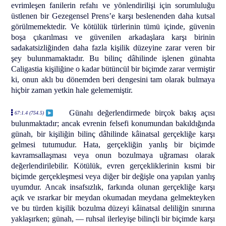
evrimleşen fanilerin refahı ve yönlendirilişi için sorumluluğu
üstlenen bir Gezegensel Prens’e karşı beslenenden daha kutsal
görülmemektedir. Ve kötülük türlerinin tümü içinde, güvenin
boşa çıkarılması ve güvenilen arkadaşlara karşı birinin
sadakatsizliğinden daha fazla kişilik düzeyine zarar veren bir
şey bulunmamaktadır. Bu bilinç dâhilinde işlenen günahta
Caligastia kişiliğine o kadar bütüncül bir biçimde zarar vermiştir
ki, onun aklı bu dönemden beri dengesini tam olarak bulmaya
hiçbir zaman yetkin hale gelememiştir.
Günahı değerlendirmede birçok bakış açısı
67:1.4 (754.5)
bulunmaktadır; ancak evrenin felsefi konumundan bakıldığında
günah, bir kişiliğin bilinç dâhilinde kâinatsal gerçekliğe karşı
gelmesi tutumudur. Hata, gerçekliğin yanlış bir biçimde
kavramsallaşması veya onun bozulmaya uğraması olarak
değerlendirilebilir. Kötülük, evren gerçekliklerinin kısmi bir
biçimde gerçekleşmesi veya diğer bir değişle ona yapılan yanlış
uyumdur. Ancak insafsızlık, farkında olunan gerçekliğe karşı
açık ve ısrarkar bir meydan okumadan meydana gelmekteyken
ve bu türden kişilik bozulma düzeyi kâinatsal deliliğin sınırına
yaklaşırken; günah, — ruhsal ilerleyişe bilinçli bir biçimde karşı