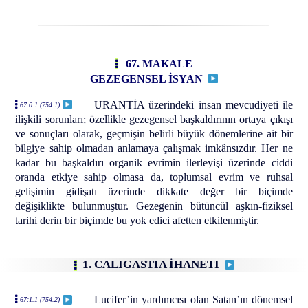
67. MAKALE
GEZEGENSEL İSYAN
URANTİA üzerindeki insan mevcudiyeti ile
67:0.1 (754.1)
ilişkili sorunları; özellikle gezegensel başkaldırının ortaya çıkışı
ve sonuçları olarak, geçmişin belirli büyük dönemlerine ait bir
bilgiye sahip olmadan anlamaya çalışmak imkânsızdır. Her ne
kadar bu başkaldırı organik evrimin ilerleyişi üzerinde ciddi
oranda etkiye sahip olmasa da, toplumsal evrim ve ruhsal
gelişimin gidişatı üzerinde dikkate değer bir biçimde
değişiklikte bulunmuştur. Gezegenin bütüncül aşkın-fiziksel
tarihi derin bir biçimde bu yok edici afetten etkilenmiştir.
1. CALIGASTIA İHANETI
Lucifer’in yardımcısı olan Satan’ın dönemsel
67:1.1 (754.2)