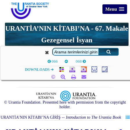
Menu
URANTİA’NIN KİTABI’NA - 67. Makale
Gezegensel İsyan
066
068
DOWNLOADS ➔
© Urantia Foundation. Presented here with permission from the copyright
holder.
URANTİA’NIN KİTABI’NA GİRİŞ
--
Introduction to The Urantia Book