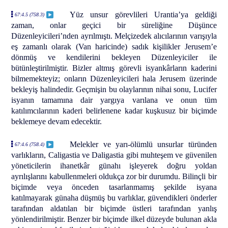
Yüz unsur görevlileri Urantia’ya geldiği
67:4.5 (758.3)
zaman, onlar geçici bir süreliğine Düşünce
Düzenleyicileri’nden ayrılmıştı. Melçizedek alıcılarının varışıyla
eş zamanlı olarak (Van haricinde) sadık kişilikler Jerusem’e
dönmüş ve kendilerini bekleyen Düzenleyiciler ile
bütünleştirilmiştir. Bizler altmış görevli isyankârların kaderini
bilmemekteyiz; onların Düzenleyicileri hala Jerusem üzerinde
bekleyiş halindedir. Geçmişin bu olaylarının nihai sonu, Lucifer
isyanın tamamına dair yargıya varılana ve onun tüm
katılımcılarının kaderi belirlenene kadar kuşkusuz bir biçimde
beklemeye devam edecektir.
Melekler ve yarı-ölümlü unsurlar türünden
67:4.6 (758.4)
varlıkların, Caligastia ve Daligastia gibi muhteşem ve güvenilen
yöneticilerin ihanetkâr günahı işleyerek doğru yoldan
ayrılışlarını kabullenmeleri oldukça zor bir durumdu. Bilinçli bir
biçimde veya önceden tasarlanmamış şekilde isyana
katılmayarak günaha düşmüş bu varlıklar, güvendikleri önderler
tarafından aldatılan bir biçimde üstleri tarafından yanlış
yönlendirilmiştir. Benzer bir biçimde ilkel düzeyde bulunan akla