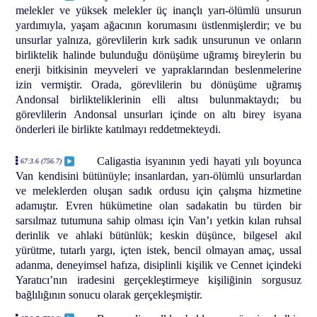
melekler ve yüksek melekler üç inançlı yarı-ölümlü unsurun
yardımıyla, yaşam ağacının korumasını üstlenmişlerdir; ve bu
unsurlar yalnıza, görevlilerin kırk sadık unsurunun ve onların
birliktelik halinde bulunduğu dönüşüme uğramış bireylerin bu
enerji bitkisinin meyveleri ve yapraklarından beslenmelerine
izin vermiştir. Orada, görevlilerin bu dönüşüme uğramış
Andonsal birlikteliklerinin elli altısı bulunmaktaydı; bu
görevlilerin Andonsal unsurları içinde on altı birey isyana
önderleri ile birlikte katılmayı reddetmekteydi.
Caligastia isyanının yedi hayati yılı boyunca
67:3.6 (756.7)
Van kendisini bütünüyle; insanlardan, yarı-ölümlü unsurlardan
ve meleklerden oluşan sadık ordusu için çalışma hizmetine
adamıştır. Evren hükümetine olan sadakatin bu türden bir
sarsılmaz tutumuna sahip olması için Van’ı yetkin kılan ruhsal
derinlik ve ahlaki bütünlük; keskin düşünce, bilgesel akıl
yürütme, tutarlı yargı, içten istek, bencil olmayan amaç, ussal
adanma, deneyimsel hafıza, disiplinli kişilik ve Cennet içindeki
Yaratıcı’nın iradesini gerçekleştirmeye kişiliğinin sorgusuz
bağlılığının sonucu olarak gerçekleşmiştir.