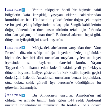
Van’ın takipçileri öncül bir biçimde, sahil
67:6.1 (759.4)
bölgelerin kafa karışıklığı yaşayan ırkların saldırılarından
kurtuldukları batı Hindistan’ın yükseltilerine doğru çekilmiştir;
ve bu geri çekiliş bölgesinden onlar, tıpkı Sangik kabilelerinin
doğuş döneminden önce insan türünün refahı için farkında
olmadan çalışmış bulunan öncül Badonsal atlarının hepsi gibi,
dünyanın iyileştirilişini tasarlamışlardır.
Melçizedek alıcılarının varışından önce Van;
67:6.2 (759.5)
Prens’in düzenin sahip olduğu heyetlere özdeş topluluklar
biçiminde, her biri dört unsurdan meydana gelen on heyet
içerisinde insan olaylarının idaresini kurdu. Yaşam
Taşıyıcıları’nın ikamet eden kıdemli sakini, yedi yıl bekleyiş
dönemi boyunca faaliyet gösteren bu kırk kişilik heyetin geçici
önderliğini üstlendi. Amadonsal unsurların benzer toplulukları,
otuz dokuz sadık görevli üye Jerusem’e döndüğünde bu
görevleri üstlenmiştir.
Bu
Amadonsal
unsurlar, Amadon’un ait
67:6.3 (759.6)
olduğu ve ismiyle tanınır hale gelen 144 sadık Andonsal
unsurun topluluğundan türemiştir. Bu topluluk, otuz dokuz