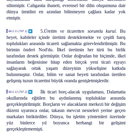
silinmiştir. Caligastia ihaneti, evrensel bir dilin oluşumuna dair
dünya ümidini en azından bilinmeyen çağlara kadar yok
etmiştir.
5.
Üretim ve ticaretten sorumlu kurul
. Bu
66:5.11 (747.1)
heyet, kabileler içinde üretimi desteklemekte ve çeşitli barış
toplulukları arasında ticareti sağlamakta görevlendirilmiştir. Bu
birimin önderi Nod'du. İlkel üretimin her türü bu birlik
tarafından destek görmüştür. Onlar doğrudan bir biçimde, ilkel
insanların beğenisine hitap eden birçok yeni ticari eşyayı
sağlayarak ortak yaşam düzeyinin yükselişine katkıda
bulunmuştur. Onlar, bilim ve sanat heyeti tarafından üretilen
gelişmiş tuzun ticaretini büyük oranda genişletmişlerdir.
İlk ticari borç-alacak uygulaması, Dalamatia
66:5.12 (747.2)
okullarında eğitilen bu aydınlanmış topluluklar arasında
gerçekleştirilmiştir. Borçların ve alacakların merkezi bir değişim
düzeni uyarınca onlar, takasın mevcut nesneleri yerine geçen
markaları biriktirdiler. Dünya, bu işletim yöntemleri üzerinde
yüz binlerce yıl boyunca herhangi bir gelişimi
gerçekleştirmemişti.