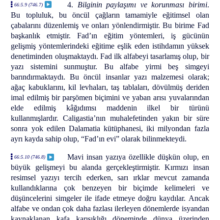
4.
Bilginin paylaşımı ve korunması birimi
.
66:5.9 (746.7)
Bu topluluk, bu öncül çağların tamamiyle eğitimsel olan
çabalarını düzenlemiş ve onları yönlendirmiştir. Bu birime Fad
başkanlık etmiştir. Fad’ın eğitim yöntemleri, iş gücünün
gelişmiş yöntemlerindeki eğitime eşlik eden istihdamın yüksek
denetiminden oluşmaktaydı. Fad ilk alfabeyi tasarlamış olup, bir
yazı sistemini sunmuştur. Bu alfabe yirmi beş simgeyi
barındırmaktaydı. Bu öncül insanlar yazı malzemesi olarak;
ağaç kabuklarını, kil levhaları, taş tablaları, dövülmüş deriden
imal edilmiş bir parşömen biçimini ve yaban arısı yuvalarından
elde edilmiş kâğıdımsı maddenin ilkel bir türünü
kullanmışlardır. Caligastia’nın muhalefetinden yakın bir süre
sonra yok edilen Dalamatia kütüphanesi, iki milyondan fazla
ayrı kayda sahip olup, “Fad’ın evi” olarak bilinmekteydi.
Mavi insan yazıya özellikle düşkün olup, en
66:5.10 (746.8)
büyük gelişmeyi bu alanda gerçekleştirmiştir. Kırmızı insan
resimsel yazıyı tercih ederken, sarı ırklar mevcut zamanda
kullandıklarına çok benzeyen bir biçimde kelimeleri ve
düşüncelerini simgeler ile ifade etmeye doğru kaydılar. Ancak
alfabe ve ondan çok daha fazlası ilerleyen dönemlerde isyandan
kaynaklanan kafa karışıklığı döneminde dünya üzerinden