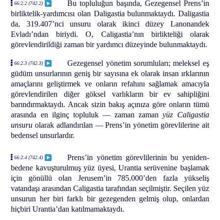
Bu topluluğun başında, Gezegensel Prens’in
66:2.2 (742.2)
birliktelik-yardımcısı olan Daligastia bulunmaktaydı. Daligastia
da, 319.407’nci unsuru olarak ikinci düzey Lanonandek
Evladı’ndan biriydi. O, Caligastia’nın birlikteliği olarak
görevlendirildiği zaman bir yardımcı düzeyinde bulunmaktaydı.
Gezegensel yönetim sorumluları; meleksel eş
66:2.3 (742.3)
güdüm unsurlarının geniş bir sayısına ek olarak insan ırklarının
amaçlarını geliştirmek ve onların refahını sağlamak amacıyla
görevlendirilen diğer göksel varlıkların bir ev sahipliğini
barındırmaktaydı. Ancak sizin bakış açınıza göre onların tümü
arasında en ilginç topluluk — zaman zaman
yüz Caligastia
unsuru
olarak adlandırılan — Prens’in yönetim görevlilerine ait
bedensel unsurlardır.
Prens’in yönetim görevlilerinin bu yeniden-
66:2.4 (742.4)
bedene kavuşturulmuş yüz üyesi, Urantia serüvenine başlamak
için gönüllü olan Jerusem’in 785.000’den fazla yükseliş
vatandaşı arasından Caligastia tarafından seçilmiştir. Seçilen yüz
unsurun her biri farklı bir gezegenden gelmiş olup, onlardan
hiçbiri Urantia’dan katılmamaktaydı.