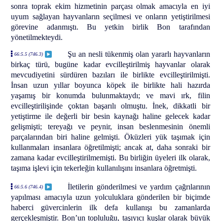
sonra toprak ekim hizmetinin parçası olmak amacıyla en iyi
uyum sağlayan hayvanların seçilmesi ve onların yetiştirilmesi
görevine adanmıştı. Bu yetkin birlik Bon tarafından
yönetilmekteydi.
Şu an nesli tükenmiş olan yararlı hayvanların
66:5.5 (746.3)
birkaç türü, bugüne kadar evcilleştirilmiş hayvanlar olarak
mevcudiyetini sürdüren bazıları ile birlikte evcilleştirilmişti.
İnsan uzun yıllar boyunca köpek ile birlikte hali hazırda
yaşamış bir konumda bulunmaktaydı; ve mavi ırk, filin
evcilleştirilişinde çoktan başarılı olmuştu. İnek, dikkatli bir
yetiştirme ile değerli bir besin kaynağı haline gelecek kadar
gelişmişti; tereyağı ve peynir, insan beslenmesinin önemli
parçalarından biri haline gelmişti. Öküzleri yük taşımak için
kullanmaları insanlara öğretilmişti; ancak at, daha sonraki bir
zamana kadar evcilleştirilmemişti. Bu birliğin üyeleri ilk olarak,
taşıma işlevi için tekerleğin kullanılışını insanlara öğretmişti.
İletilerin gönderilmesi ve yardım çağrılarının
66:5.6 (746.4)
yapılması amacıyla uzun yolculuklara gönderilen bir biçimde
haberci güvercinlerin ilk defa kullanışı bu zamanlarda
gerçekleşmiştir. Bon’un topluluğu, taşıyıcı kuşlar olarak büyük