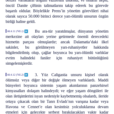
benzer varlıkların doğum vazifesini üstlendi; ve onların hepsi,
öncül Danite çiftinin talimatlarını takip ederek bu görevde
başarılı oldular. Böylelikle Prens’in yönetim görevlileri nihai
olarak sayıca 50.000 birinci derece yarı-ölümlü unsurun özgün
birliği haline geldi.
Bu ara-tür yaratılmışlar, dünyanın yönetim
66:4.11 (745.1)
merkezine ait olayları yerine getirmede önemli derecedeki
hizmetin parçası olmuşlardır; ancak Dalamatia’daki ilkel
sakinler, bu görülmeyen yarı-ruhaniyetler hakkında
bilgilendirilmiş olup, çağlar boyunca bu yarı-ölümlü varlıklar
evrim halindeki faniler için ruhaniyet bütünlüğünü
simgelemişlerdir.
3. Yüz Caligastia unsuru kişisel olarak
66:4.12 (745.2)
ölümsüz veya diğer bir değişle ölmeyen varlıklardı. Maddi
bünyeleri boyunca sistemin yaşam akımlarının panzehirsel
kimyasalları dolaşım halindeydi; ve eğer yaşam döngüleri ile
olan iletişimlerini isyan nedeniyle kaybetmemiş olsalardı, ileride
ortaya çıkacak olan bir Tanrı Evladı’nın varışına kadar veya
Havona ve Cennet’e olan kesintisiz yolculuklarına devam
etmeleri için gelecekte serbest bırakılacakları vakte kadar