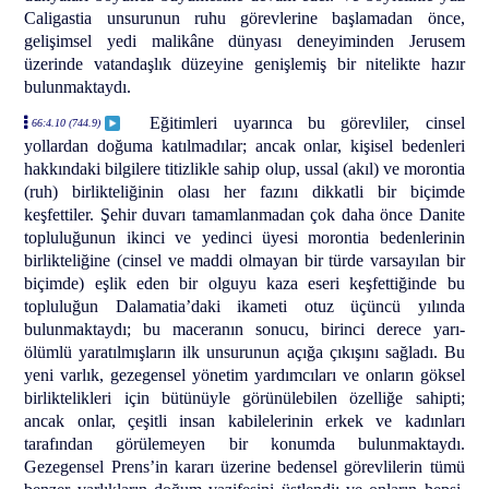
Caligastia unsurunun ruhu görevlerine başlamadan önce,
gelişimsel yedi malikâne dünyası deneyiminden Jerusem
üzerinde vatandaşlık düzeyine genişlemiş bir nitelikte hazır
bulunmaktaydı.
Eğitimleri uyarınca bu görevliler, cinsel
66:4.10 (744.9)
yollardan doğuma katılmadılar; ancak onlar, kişisel bedenleri
hakkındaki bilgilere titizlikle sahip olup, ussal (akıl) ve morontia
(ruh) birlikteliğinin olası her fazını dikkatli bir biçimde
keşfettiler. Şehir duvarı tamamlanmadan çok daha önce Danite
topluluğunun ikinci ve yedinci üyesi morontia bedenlerinin
birlikteliğine (cinsel ve maddi olmayan bir türde varsayılan bir
biçimde) eşlik eden bir olguyu kaza eseri keşfettiğinde bu
topluluğun Dalamatia’daki ikameti otuz üçüncü yılında
bulunmaktaydı; bu maceranın sonucu, birinci derece yarı-
ölümlü yaratılmışların ilk unsurunun açığa çıkışını sağladı. Bu
yeni varlık, gezegensel yönetim yardımcıları ve onların göksel
birliktelikleri için bütünüyle görünülebilen özelliğe sahipti;
ancak onlar, çeşitli insan kabilelerinin erkek ve kadınları
tarafından görülemeyen bir konumda bulunmaktaydı.
Gezegensel Prens’in kararı üzerine bedensel görevlilerin tümü