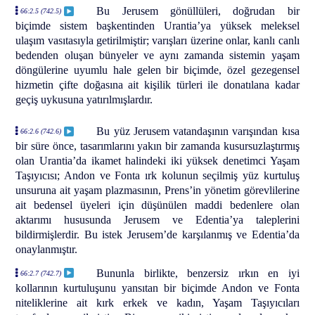
Bu Jerusem gönüllüleri, doğrudan bir
66:2.5 (742.5)
biçimde sistem başkentinden Urantia’ya yüksek meleksel
ulaşım vasıtasıyla getirilmiştir; varışları üzerine onlar, kanlı canlı
bedenden oluşan bünyeler ve aynı zamanda sistemin yaşam
döngülerine uyumlu hale gelen bir biçimde, özel gezegensel
hizmetin çifte doğasına ait kişilik türleri ile donatılana kadar
geçiş uykusuna yatırılmışlardır.
Bu yüz Jerusem vatandaşının varışından kısa
66:2.6 (742.6)
bir süre önce, tasarımlarını yakın bir zamanda kusursuzlaştırmış
olan Urantia’da ikamet halindeki iki yüksek denetimci Yaşam
Taşıyıcısı; Andon ve Fonta ırk kolunun seçilmiş yüz kurtuluş
unsuruna ait yaşam plazmasının, Prens’in yönetim görevlilerine
ait bedensel üyeleri için düşünülen maddi bedenlere olan
aktarımı hususunda Jerusem ve Edentia’ya taleplerini
bildirmişlerdir. Bu istek Jerusem’de karşılanmış ve Edentia’da
onaylanmıştır.
Bununla birlikte, benzersiz ırkın en iyi
66:2.7 (742.7)
kollarının kurtuluşunu yansıtan bir biçimde Andon ve Fonta
niteliklerine ait kırk erkek ve kadın, Yaşam Taşıyıcıları