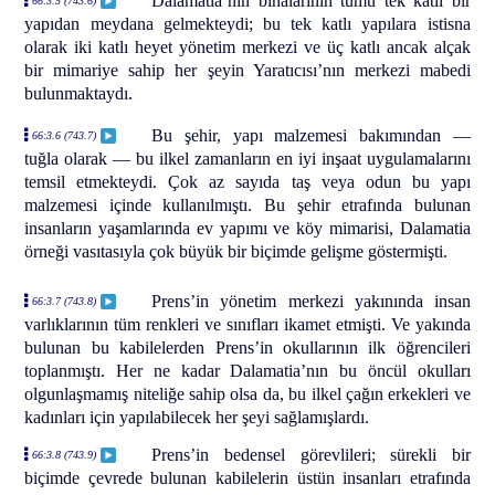
Dalamatia’nın binalarının tümü tek katlı bir
66:3.5 (743.6)
yapıdan meydana gelmekteydi; bu tek katlı yapılara istisna
olarak iki katlı heyet yönetim merkezi ve üç katlı ancak alçak
bir mimariye sahip her şeyin Yaratıcısı’nın merkezi mabedi
bulunmaktaydı.
Bu şehir, yapı malzemesi bakımından —
66:3.6 (743.7)
tuğla olarak — bu ilkel zamanların en iyi inşaat uygulamalarını
temsil etmekteydi. Çok az sayıda taş veya odun bu yapı
malzemesi içinde kullanılmıştı. Bu şehir etrafında bulunan
insanların yaşamlarında ev yapımı ve köy mimarisi, Dalamatia
örneği vasıtasıyla çok büyük bir biçimde gelişme göstermişti.
Prens’in yönetim merkezi yakınında insan
66:3.7 (743.8)
varlıklarının tüm renkleri ve sınıfları ikamet etmişti. Ve yakında
bulunan bu kabilelerden Prens’in okullarının ilk öğrencileri
toplanmıştı. Her ne kadar Dalamatia’nın bu öncül okulları
olgunlaşmamış niteliğe sahip olsa da, bu ilkel çağın erkekleri ve
kadınları için yapılabilecek her şeyi sağlamışlardı.
Prens’in bedensel görevlileri; sürekli bir
66:3.8 (743.9)
biçimde çevrede bulunan kabilelerin üstün insanları etrafında