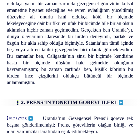
oldukça yakın bir zaman zarfında gezegensel görevinin kutsal
emanetine hıyanet edeceğine ve evren evlatlığının yüceltilmiş
düzeyine ait onurlu ismi oldukça kötü bir biçimde
lekeleyeceğine dair bir fikri en ufak bir biçimde bile bir an olsun
aklımdan hiçbir zaman geçirmedim. Gerçekten ben Urantia’yı,
dünya olaylarının idaresinde bu türden deneyimli, parlak ve
özgün bir akla sahip olduğu biçimiyle, Satania’nın tümü içinde
beş veya altı en talihli gezegenden biri olarak görmekteydim.
Bu zamanlar ben, Caligastia’nın sinsi bir biçimde kendisine
hasta bir biçimde düşkün hale gelmekte olduğunu
kavramamıştım; bu zaman zarfında ben, kişilik kibrinin bu
türden ince çizgilerini oldukça bütüncül bir biçimde
anlamamıştım.
2. PRENS’IN YÖNETIM GÖREVLILERI
Urantia’nın Gezegensel Prens’i göreve tek
66:2.1 (742.1)
başına gönderilmemişti; Prens, görevlilerin olağan birliği ve
idari yardımcılar tarafından eşlik edilmekteydi.