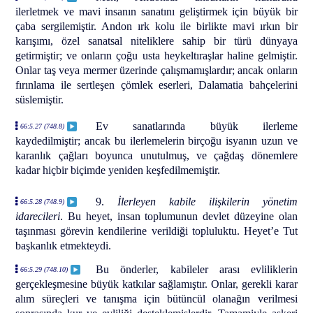
ilerletmek ve mavi insanın sanatını geliştirmek için büyük bir
çaba sergilemiştir. Andon ırk kolu ile birlikte mavi ırkın bir
karışımı, özel sanatsal niteliklere sahip bir türü dünyaya
getirmiştir; ve onların çoğu usta heykeltıraşlar haline gelmiştir.
Onlar taş veya mermer üzerinde çalışmamışlardır; ancak onların
fırınlama ile sertleşen çömlek eserleri, Dalamatia bahçelerini
süslemiştir.
Ev sanatlarında büyük ilerleme
66:5.27 (748.8)
kaydedilmiştir; ancak bu ilerlemelerin birçoğu isyanın uzun ve
karanlık çağları boyunca unutulmuş, ve çağdaş dönemlere
kadar hiçbir biçimde yeniden keşfedilmemiştir.
9.
İlerleyen kabile ilişkilerin yönetim
66:5.28 (748.9)
idarecileri
. Bu heyet, insan toplumunun devlet düzeyine olan
taşınması görevin kendilerine verildiği topluluktu. Heyet’e Tut
başkanlık etmekteydi.
Bu önderler, kabileler arası evliliklerin
66:5.29 (748.10)
gerçekleşmesine büyük katkılar sağlamıştır. Onlar, gerekli karar
alım süreçleri ve tanışma için bütüncül olanağın verilmesi