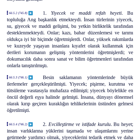
1.
Yiyecek ve maddi refah heyeti
. Bu
66:5.2 (745.8)
topluluğa Ang başkanlık etmekteydi. İnsan türlerinin yiyecek,
su, giyecek ve maddi gelişimi, bu yetkin birliktelik tarafından
desteklenmekteydi. Onlar; kazı, bahar düzenlemesi ve tarımı
oldukça iyi bir biçimde öğretmişlerdi. Onlar, yüksek rakımlarda
ve kuzeyde yaşayan insanlara kıyafet olarak kullanmak için
derileri korumanın gelişmiş yöntemlerini öğretmişlerdi; ve
dokumacılık daha sonra sanat ve bilim öğretmenleri tarafından
onlarla tanıştırılmıştı.
Besin saklamanın yöntemlerinde büyük
66:5.3 (746.1)
ilerlemeler gerçekleştirilmişti. Yiyecek; pişirme, kurutma ve
tütsüleme vasıtasıyla muhafaza edilmişti; yiyecek böylelikle en
öncül değerli eşya halinde gelmişti. İnsana, dünyayı dönemsel
olarak kırıp geçiren kuraklığın tehlikelerinin üstünden gelmesi
öğretilmişti.
2.
Evcilleştirme ve istifade kurulu
. Bu heyet;
66:5.4 (746.2)
insan varlıklarına yüklerini taşımada ve ulaşımlarını yerine
getirmede yardımcı olmak, yiyeceklerini tedarik etmek ve daha