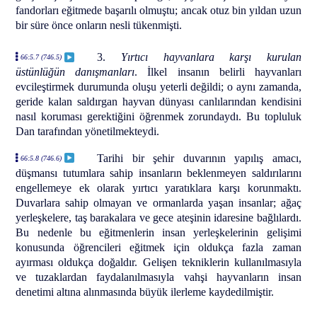
fandorları eğitmede başarılı olmuştu; ancak otuz bin yıldan uzun
bir süre önce onların nesli tükenmişti.
3.
Yırtıcı hayvanlara karşı kurulan
66:5.7 (746.5)
üstünlüğün danışmanları
. İlkel insanın belirli hayvanları
evcileştirmek durumunda oluşu yeterli değildi; o aynı zamanda,
geride kalan saldırgan hayvan dünyası canlılarından kendisini
nasıl koruması gerektiğini öğrenmek zorundaydı. Bu topluluk
Dan tarafından yönetilmekteydi.
Tarihi bir şehir duvarının yapılış amacı,
66:5.8 (746.6)
düşmansı tutumlara sahip insanların beklenmeyen saldırılarını
engellemeye ek olarak yırtıcı yaratıklara karşı korunmaktı.
Duvarlara sahip olmayan ve ormanlarda yaşan insanlar; ağaç
yerleşkelere, taş barakalara ve gece ateşinin idaresine bağlılardı.
Bu nedenle bu eğitmenlerin insan yerleşkelerinin gelişimi
konusunda öğrencileri eğitmek için oldukça fazla zaman
ayırması oldukça doğaldır. Gelişen tekniklerin kullanılmasıyla
ve tuzaklardan faydalanılmasıyla vahşi hayvanların insan
denetimi altına alınmasında büyük ilerleme kaydedilmiştir.