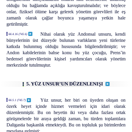
olduğu bu bağlamda açıklığa kavuşturulmalıdır; ve böylece
onlar, fiziksel ölüme karşı gelerek yönetim görevlileri ile eş
zamanlı olarak çağlar boyunca yaşamaya yetkin hale
getirilmiştir.
Nihai olarak yüz Andonsal unsuru, kendi
66:4.16 (745.6)
bünyelerinin üst düzeyde bulunan varlıkların yeni türlerine
katkıda bulunmuş olduğu hususunda bilgilendirilmiştir; ve
Andon kabilelerinin bahse konu bu yüz çocuğu, Prens’in
bedensel görevlilerinin kişisel yardımcıları olarak yönetim
merkezinde tutulmuştur.
5. YÜZ UNSUR’UN DÜZENLENIŞI
Yüz unsur, her biri on üyeden oluşan on
66:5.1 (745.7)
özerk heyet içinde hizmet vermeleri için idari olarak
düzenlenmiştir. Bu on heyetin iki veya daha fazlası ortak
görüşmelerde bir araya geldiği zaman, bu türden toplantılara
Daligastia başkanlık etmekteydi. Bu on topluluk şu birimlerden
meydana gelmişti: