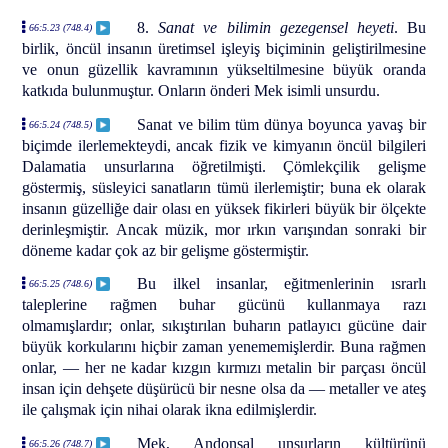
8.
Sanat ve bilimin gezegensel heyeti
. Bu
66:5.23 (748.4)
birlik, öncül insanın üretimsel işleyiş biçiminin geliştirilmesine
ve onun güzellik kavramının yükseltilmesine büyük oranda
katkıda bulunmuştur. Onların önderi Mek isimli unsurdu.
Sanat ve bilim tüm dünya boyunca yavaş bir
66:5.24 (748.5)
biçimde ilerlemekteydi, ancak fizik ve kimyanın öncül bilgileri
Dalamatia unsurlarına öğretilmişti. Çömlekçilik gelişme
göstermiş, süsleyici sanatların tümü ilerlemiştir; buna ek olarak
insanın güzelliğe dair olası en yüksek fikirleri büyük bir ölçekte
derinleşmiştir. Ancak müzik, mor ırkın varışından sonraki bir
döneme kadar çok az bir gelişme göstermiştir.
Bu ilkel insanlar, eğitmenlerinin ısrarlı
66:5.25 (748.6)
taleplerine rağmen buhar gücünü kullanmaya razı
olmamışlardır; onlar, sıkıştırılan buharın patlayıcı gücüne dair
büyük korkularını hiçbir zaman yenememişlerdir. Buna rağmen
onlar, — her ne kadar kızgın kırmızı metalin bir parçası öncül
insan için dehşete düşürücü bir nesne olsa da — metaller ve ateş
ile çalışmak için nihai olarak ikna edilmişlerdir.
Mek, Andonsal unsurların kültürünü
66:5.26 (748.7)