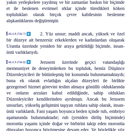
yakın yerleşkelere yayılmış ve bir zamanlar baskın bir biçimde
et ile beslenen evrimsel ırklar içinde türedikleri köken
toplulukları olarak birçok çevre kabilesinin beslenme
alışkanlıklarını değiştirmiştir.
2. Yüz unsur; maddi ancak, yüksek ve özel
66:4.8 (744.7)
bir düzeye ait benzersiz erkeklerden ve kadınlardan oluşarak
Urantia üzerinde yeniden bir araya getirildiği biçimde, insan-
üstü varlıklarıydı.
Jerusem üzerinde geçici vatandaşlığı
66:4.9 (744.8)
memnuniyet ile deneyimlerken bu topluluk, henüz Düşünce
Düzenleyicileri ile bütünleşmiş bir konumda bulunmamaktaydı;
buna ek olarak evlatlığın alçalan düzeyleri ile birlikte
gezegensel hizmet görevini teslim almaya gönüllü olduklarında
ve onların arzuları kabul edildiğinde, sahip oldukları
Düzenleyiciler kendilerinden ayrılmıştı. Ancak bu Jerusem
unsurları, yükseliş gelişimini taşıyan ruhlara sahip olarak, insan-
üstü varlıklardı. Fani yaşam boyunca beden içinde ruh, embriyo
aşamasında bulunmaktadır; ruh (yeniden diriliş biçiminde)
morontia yaşamı içinde doğar ve birbirini takip eden morontia
dünyaları boyunca büyümesine devam eder. Ve böylelikle yüz