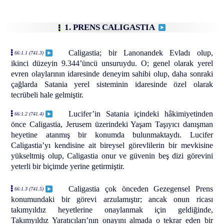
1. PRENS CALIGASTIA
Caligastia; bir Lanonandek Evladı olup,
66:1.1 (741.3)
ikinci düzeyin 9.344’üncü unsuruydu. O; genel olarak yerel
evren olaylarının idaresinde deneyim sahibi olup, daha sonraki
çağlarda Satania yerel sisteminin idaresinde özel olarak
tecrübeli hale gelmiştir.
Lucifer’in Satania içindeki hâkimiyetinden
66:1.2 (741.4)
önce Caligastia, Jerusem üzerindeki Yaşam Taşıyıcı danışman
heyetine atanmış bir konumda bulunmaktaydı. Lucifer
Caligastia’yı kendisine ait bireysel görevlilerin bir mevkisine
yükseltmiş olup, Caligastia onur ve güvenin beş dizi görevini
yeterli bir biçimde yerine getirmiştir.
Caligastia çok önceden Gezegensel Prens
66:1.3 (741.5)
konumundaki bir görevi arzulamıştır; ancak onun ricası
takımyıldız heyetlerine onaylanmak için geldiğinde,
Takımyıldız Yaratıcıları’nın onayını almada o tekrar eden bir