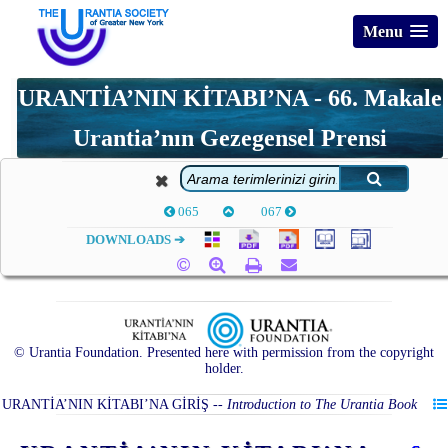
Menu
URANTİA’NIN KİTABI’NA - 66. Makale
Urantia’nın Gezegensel Prensi
065
067
DOWNLOADS ➔
© Urantia Foundation. Presented here with permission from the copyright
holder.
URANTİA’NIN KİTABI’NA GİRİŞ
--
Introduction to The Urantia Book