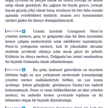
doğal çevrenin bir parçası olarak bu türden elverişli bir iklime
sahip olmak gerekliydi. Bu çağların bir büyük görevi, yerleşik
hayata geçmiş çiftçi olarak barışı arzulayan bir türe daha sonraki
aşamada evirilebilmesi ümidiyle, insanın avcı konumundan
sürüleri güden bir düzeye dönüştürülmesiydi.
Urantia üzerinde Gezegensel Prens’in
66:3.3 (743.4)
yönetim merkezi, genç ve gelişmekte olan bir âlem üzerindeki
benzer çalışma merkezlerinin ortak niteliklerini taşımaktaydı.
Prens’in yerleşkenin merkezi, kırk fit yükseklikte duvarlar
etrafında çevrilerek oldukça yalın ancak güzel bir şehirdi.
Kültürün bu dünya merkezi, Daligastia’nın ismini onurlandıran
bir biçimde Dalamatia olarak adlandırılmıştır.
Bu şehir, bedensel görevlilerin on heyetinin
66:3.4 (743.5)
birbirine bağlı on ayrı yerleşkenin merkezinde konumlandığı
yönetim merkez malikâneleriyle birlikte, on yan kısma
ayrılmıştı. Şehrin göbeğinde, görülmeyen Yaratıcı’nın mabedi
bulunmaktaydı. Prens ve onun birlikteliklerine ait idari yönetim
merkezi, bu mabedin hemen çevresinde toplanan on iki
bölmeden oluşan bir biçimde düzenlenmişti.