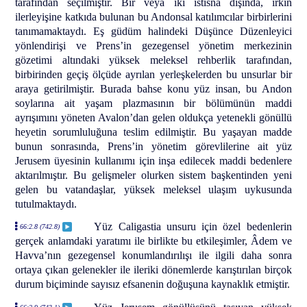
tarafından seçilmiştir. Bir veya iki istisna dışında, ırkın
ilerleyişine katkıda bulunan bu Andonsal katılımcılar birbirlerini
tanımamaktaydı. Eş güdüm halindeki Düşünce Düzenleyici
yönlendirişi ve Prens’in gezegensel yönetim merkezinin
gözetimi altındaki yüksek meleksel rehberlik tarafından,
birbirinden geçiş ölçüde ayrılan yerleşkelerden bu unsurlar bir
araya getirilmiştir. Burada bahse konu yüz insan, bu Andon
soylarına ait yaşam plazmasının bir bölümünün maddi
ayrışımını yöneten Avalon’dan gelen oldukça yetenekli gönüllü
heyetin sorumluluğuna teslim edilmiştir. Bu yaşayan madde
bunun sonrasında, Prens’in yönetim görevlilerine ait yüz
Jerusem üyesinin kullanımı için inşa edilecek maddi bedenlere
aktarılmıştır. Bu gelişmeler olurken sistem başkentinden yeni
gelen bu vatandaşlar, yüksek meleksel ulaşım uykusunda
tutulmaktaydı.
Yüz Caligastia unsuru için özel bedenlerin
66:2.8 (742.8)
gerçek anlamdaki yaratımı ile birlikte bu etkileşimler, Âdem ve
Havva’nın gezegensel konumlandırılışı ile ilgili daha sonra
ortaya çıkan gelenekler ile ileriki dönemlerde karıştırılan birçok
durum biçiminde sayısız efsanenin doğuşuna kaynaklık etmiştir.