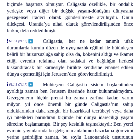
biçimde başarısız olmuştur. Caligastia özellikle, bir ondalık
yerleşke veya diğer bir değişle yaşam-dönüşüm dünyasına
gezegensel iradeci olarak gönderilmekte arzuluydu. Onun
dilekçesi, Urantia’ya nihai olarak görevlendirilişinden önce
birkaç defa reddedilmişti.
Caligastia, her ne kadar tanımlı ufak
66:1.4 (741.6)
durumlarda kurulu düzen ile uyuşmazlık eğilimi ile bütünleşen
belirli bir huzursuzluğa sahip olsa da, kökenini aldığı ve ikamet
ettiği evrenin refahına olan sadakat ve bağlılığın herkesi
kıskandıracak bir karnesiyle birlikte kendisine emanet edilen
dünya egemenliği için Jerusem’den görevlendirilmişti.
Muhteşem Caligastia sistem başkentinden
66:1.5 (741.7)
ayrıldığı zaman ben Jerusem üzerinde hazır bulunmaktaydım.
Gezegenlerin hiçbir prensi bu zaman zarfına kadar, yarım
milyon yıl önce önemli bir günde Caligastia’nın sahip
olduklarından daha zengin bir hazırlıksal tecrübeyi veya daha
iyi nitelikleri barındıran biçimde bir dünya idareciliği yaşam
sürecine başlamamıştı. Bir şey kesinlik taşımaktaydı: Ben yerel
evrenin yayınlarında bu gelişimin anlatımını hazırlama görevimi
yerine getirdiğim zaman, bu soylu Lanonandek unsurunun