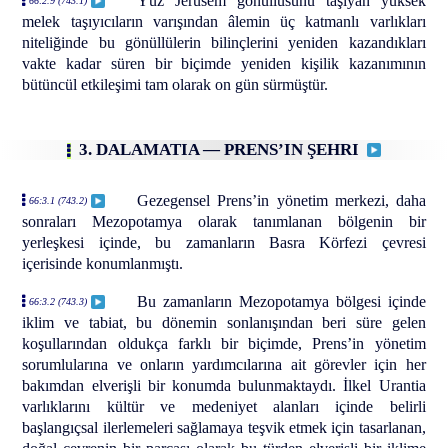
Yüz Jerusem gönüllüsünü taşıyan yüksek
66:2.9 (743.1)
melek taşıyıcıların varışından âlemin üç katmanlı varlıkları
niteliğinde bu gönüllülerin bilinçlerini yeniden kazandıkları
vakte kadar süren bir biçimde yeniden kişilik kazanımının
bütüncül etkileşimi tam olarak on gün sürmüştür.
3. DALAMATIA — PRENS’IN ŞEHRI
Gezegensel Prens’in yönetim merkezi, daha
66:3.1 (743.2)
sonraları Mezopotamya olarak tanımlanan bölgenin bir
yerleşkesi içinde, bu zamanların Basra Körfezi çevresi
içerisinde konumlanmıştı.
Bu zamanların Mezopotamya bölgesi içinde
66:3.2 (743.3)
iklim ve tabiat, bu dönemin sonlanışından beri süre gelen
koşullarından oldukça farklı bir biçimde, Prens’in yönetim
sorumlularına ve onların yardımcılarına ait görevler için her
bakımdan elverişli bir konumda bulunmaktaydı. İlkel Urantia
varlıklarını kültür ve medeniyet alanları içinde belirli
başlangıçsal ilerlemeleri sağlamaya teşvik etmek için tasarlanan,