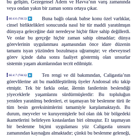
bu gelişim, Gezegensel Âdem ve Havva’nın varış zamanında
veya ondan yakın bir zaman sonra ortaya çıkar.
Buna bağlı olarak bahse konu özel varlıklar,
66:4.6 (744.5)
cinsel birliktelikleri sonucunda nasıl bir tür maddi yaratılmışın
dünyaya geleceğine dair neredeyse hiçbir fikre sahip değillerdi.
Ve onlar bu gerçeğe hiçbir zaman sahip olmadılar; dünya
görevlerinin uygulanması aşamasından önce idare düzenin
tamamı isyan yüzünden bozulmaya uğramıştır; ve ebeveynsel
görev içinde daha sonra faaliyet göstermiş olan unsurlar
sistemin yaşam akımlarından tecrit edilmiştir.
Ten rengi ve dil bakımından, Caligastia’nın
66:4.7 (744.6)
görevlilerine ait bu maddileştirilmiş üyeler Andonsal ırkı takip
etmiştir. Tek bir farkla onlar, âlemin fanilerinin beslendiği
yiyeceklerle yaşamlarını sürdürmüşlerdir: Bu topluluğun
yeniden yaratılmış bedenleri, et taşımayan bir beslenme türü ile
tüm besin gereksinimlerini tamamiyle karşılamaktaydı. Bu
durum, meyveler ve kuruyemişlerle bol olan ılık bir bölgedeki
ikametlerini belirleyen kıstaslardan biri olmuştur. Et taşımayan
bir beslenme biçimi uygulaması yüz Caligastia unsuru
zamanından kaynağını almaktadır; çünkü bu beslenme geleneği,