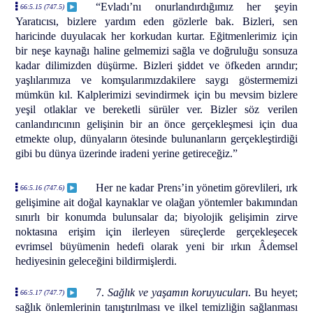
“Evladı’nı onurlandırdığımız her şeyin
66:5.15 (747.5)
Yaratıcısı, bizlere yardım eden gözlerle bak. Bizleri, sen
haricinde duyulacak her korkudan kurtar. Eğitmenlerimiz için
bir neşe kaynağı haline gelmemizi sağla ve doğruluğu sonsuza
kadar dilimizden düşürme. Bizleri şiddet ve öfkeden arındır;
yaşlılarımıza ve komşularımızdakilere saygı göstermemizi
mümkün kıl. Kalplerimizi sevindirmek için bu mevsim bizlere
yeşil otlaklar ve bereketli sürüler ver. Bizler söz verilen
canlandırıcının gelişinin bir an önce gerçekleşmesi için dua
etmekte olup, dünyaların ötesinde bulunanların gerçekleştirdiği
gibi bu dünya üzerinde iradeni yerine getireceğiz.”
Her ne kadar Prens’in yönetim görevlileri, ırk
66:5.16 (747.6)
gelişimine ait doğal kaynaklar ve olağan yöntemler bakımından
sınırlı bir konumda bulunsalar da; biyolojik gelişimin zirve
noktasına erişim için ilerleyen süreçlerde gerçekleşecek
evrimsel büyümenin hedefi olarak yeni bir ırkın Âdemsel
hediyesinin geleceğini bildirmişlerdi.
7.
Sağlık ve yaşamın koruyucuları
. Bu heyet;
66:5.17 (747.7)
sağlık önlemlerinin tanıştırılması ve ilkel temizliğin sağlanması