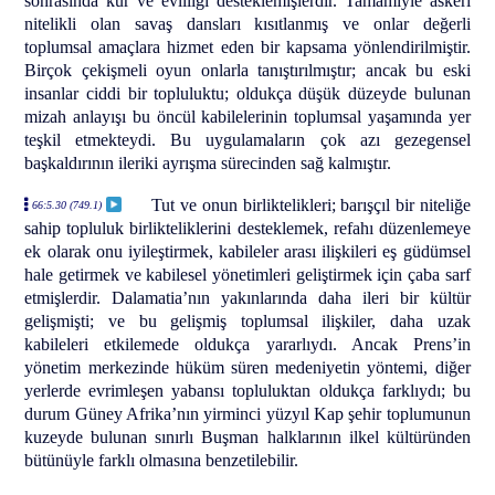
sonrasında kur ve evliliği desteklemişlerdir. Tamamiyle askeri
nitelikli olan savaş dansları kısıtlanmış ve onlar değerli
toplumsal amaçlara hizmet eden bir kapsama yönlendirilmiştir.
Birçok çekişmeli oyun onlarla tanıştırılmıştır; ancak bu eski
insanlar ciddi bir topluluktu; oldukça düşük düzeyde bulunan
mizah anlayışı bu öncül kabilelerinin toplumsal yaşamında yer
teşkil etmekteydi. Bu uygulamaların çok azı gezegensel
başkaldırının ileriki ayrışma sürecinden sağ kalmıştır.
Tut ve onun birliktelikleri; barışçıl bir niteliğe
66:5.30 (749.1)
sahip topluluk birlikteliklerini desteklemek, refahı düzenlemeye
ek olarak onu iyileştirmek, kabileler arası ilişkileri eş güdümsel
hale getirmek ve kabilesel yönetimleri geliştirmek için çaba sarf
etmişlerdir. Dalamatia’nın yakınlarında daha ileri bir kültür
gelişmişti; ve bu gelişmiş toplumsal ilişkiler, daha uzak
kabileleri etkilemede oldukça yararlıydı. Ancak Prens’in
yönetim merkezinde hüküm süren medeniyetin yöntemi, diğer
yerlerde evrimleşen yabansı topluluktan oldukça farklıydı; bu
durum Güney Afrika’nın yirminci yüzyıl Kap şehir toplumunun
kuzeyde bulunan sınırlı Buşman halklarının ilkel kültüründen
bütünüyle farklı olmasına benzetilebilir.