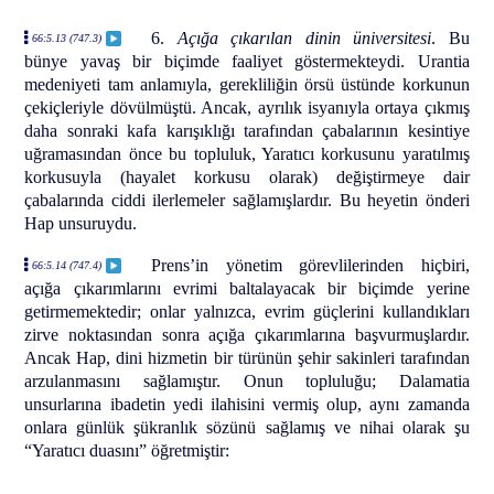
6.
Açığa çıkarılan dinin üniversitesi
. Bu
66:5.13 (747.3)
bünye yavaş bir biçimde faaliyet göstermekteydi. Urantia
medeniyeti tam anlamıyla, gerekliliğin örsü üstünde korkunun
çekiçleriyle dövülmüştü. Ancak, ayrılık isyanıyla ortaya çıkmış
daha sonraki kafa karışıklığı tarafından çabalarının kesintiye
uğramasından önce bu topluluk, Yaratıcı korkusunu yaratılmış
korkusuyla (hayalet korkusu olarak) değiştirmeye dair
çabalarında ciddi ilerlemeler sağlamışlardır. Bu heyetin önderi
Hap unsuruydu.
Prens’in yönetim görevlilerinden hiçbiri,
66:5.14 (747.4)
açığa çıkarımlarını evrimi baltalayacak bir biçimde yerine
getirmemektedir; onlar yalnızca, evrim güçlerini kullandıkları
zirve noktasından sonra açığa çıkarımlarına başvurmuşlardır.
Ancak Hap, dini hizmetin bir türünün şehir sakinleri tarafından
arzulanmasını sağlamıştır. Onun topluluğu; Dalamatia
unsurlarına ibadetin yedi ilahisini vermiş olup, aynı zamanda
onlara günlük şükranlık sözünü sağlamış ve nihai olarak şu
“Yaratıcı duasını” öğretmiştir: