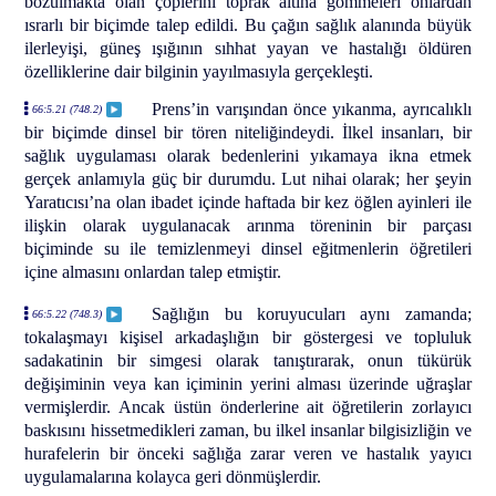
bozulmakta olan çöplerini toprak altına gömmeleri onlardan
ısrarlı bir biçimde talep edildi. Bu çağın sağlık alanında büyük
ilerleyişi, güneş ışığının sıhhat yayan ve hastalığı öldüren
özelliklerine dair bilginin yayılmasıyla gerçekleşti.
Prens’in varışından önce yıkanma, ayrıcalıklı
66:5.21 (748.2)
bir biçimde dinsel bir tören niteliğindeydi. İlkel insanları, bir
sağlık uygulaması olarak bedenlerini yıkamaya ikna etmek
gerçek anlamıyla güç bir durumdu. Lut nihai olarak; her şeyin
Yaratıcısı’na olan ibadet içinde haftada bir kez öğlen ayinleri ile
ilişkin olarak uygulanacak arınma töreninin bir parçası
biçiminde su ile temizlenmeyi dinsel eğitmenlerin öğretileri
içine almasını onlardan talep etmiştir.
Sağlığın bu koruyucuları aynı zamanda;
66:5.22 (748.3)
tokalaşmayı kişisel arkadaşlığın bir göstergesi ve topluluk
sadakatinin bir simgesi olarak tanıştırarak, onun tükürük
değişiminin veya kan içiminin yerini alması üzerinde uğraşlar
vermişlerdir. Ancak üstün önderlerine ait öğretilerin zorlayıcı
baskısını hissetmedikleri zaman, bu ilkel insanlar bilgisizliğin ve
hurafelerin bir önceki sağlığa zarar veren ve hastalık yayıcı
uygulamalarına kolayca geri dönmüşlerdir.