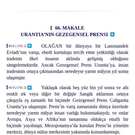
66. MAKALE
URANTIA’NIN GEZEGENSEL PRENSI
OLAĞAN bir dünyaya bir Lanonandek
66:0.1 (741.1)
Evladı’nın varışı, ebedi kurtuluşu tercih etme yetkinliği olarak
iradenin ilkel insanın aklında gelişmiş olduğunu
simgelemektedir. Ancak Gezegensel Prens Urantia’ya, insan
iradesinin ortaya çıkmasından neredeyse yarım milyon yıl sonra
ulaşmıştır.
Yaklaşık olarak beş yüz bin yıl sonra ve altı
66:0.2 (741.2)
renkli ırk veya diğer bir değişle Sangik ırklarının ortaya
çıkışıyla eş zamanlı bir biçimde Gezegensel Prens Caligastia
Urantia’ya ulaşmıştır. Prens’in varış zamanında dünya üzerinde
neredeyse yarım milyar insan varlığı bulunmaktaydı; ve onlar
Avrupa, Asya ve Afrika’nın tamamına oldukça etraflı bir
biçimde yayılmıştı. Mezopotamya’da kurulan Prens’in yönetim
merkezi, dünya nüfus merkezinin yakınında konumlanmıştı.