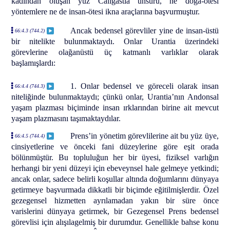
kadından oluşan yüz Caligastia unsuru, ne doğa-ötesi
yöntemlere ne de insan-ötesi ikna araçlarına başvurmuştur.
Ancak bedensel görevliler yine de insan-üstü
66:4.3 (744.2)
bir nitelikte bulunmaktaydı. Onlar Urantia üzerindeki
görevlerine olağanüstü üç katmanlı varlıklar olarak
başlamışlardı:
1. Onlar bedensel ve göreceli olarak insan
66:4.4 (744.3)
niteliğinde bulunmaktaydı; çünkü onlar, Urantia’nın Andonsal
yaşam plazması biçiminde insan ırklarından birine ait mevcut
yaşam plazmasını taşımaktaydılar.
Prens’in yönetim görevlilerine ait bu yüz üye,
66:4.5 (744.4)
cinsiyetlerine ve önceki fani düzeylerine göre eşit orada
bölünmüştür. Bu topluluğun her bir üyesi, fiziksel varlığın
herhangi bir yeni düzeyi için ebeveynsel hale gelmeye yetkindi;
ancak onlar, sadece belirli koşullar altında doğumlarını dünyaya
getirmeye başvurmada dikkatli bir biçimde eğitilmişlerdir. Özel
gezegensel hizmetten ayrılamadan yakın bir süre önce
varislerini dünyaya getirmek, bir Gezegensel Prens bedensel
görevlisi için alışılagelmiş bir durumdur. Genellikle bahse konu