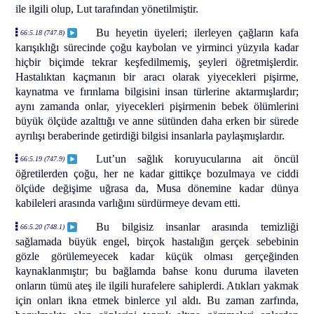
ile ilgili olup, Lut tarafından yönetilmiştir.
Bu heyetin üyeleri; ilerleyen çağların kafa
66:5.18 (747.8)
karışıklığı sürecinde çoğu kaybolan ve yirminci yüzyıla kadar
hiçbir biçimde tekrar keşfedilmemiş, şeyleri öğretmişlerdir.
Hastalıktan kaçmanın bir aracı olarak yiyecekleri pişirme,
kaynatma ve fırınlama bilgisini insan türlerine aktarmışlardır;
aynı zamanda onlar, yiyecekleri pişirmenin bebek ölümlerini
büyük ölçüde azalttığı ve anne sütünden daha erken bir sürede
ayrılışı beraberinde getirdiği bilgisi insanlarla paylaşmışlardır.
Lut’un sağlık koruyucularına ait öncül
66:5.19 (747.9)
öğretilerden çoğu, her ne kadar gittikçe bozulmaya ve ciddi
ölçüde değişime uğrasa da, Musa dönemine kadar dünya
kabileleri arasında varlığını sürdürmeye devam etti.
Bu bilgisiz insanlar arasında temizliği
66:5.20 (748.1)
sağlamada büyük engel, birçok hastalığın gerçek sebebinin
gözle görülemeyecek kadar küçük olması gerçeğinden
kaynaklanmıştır; bu bağlamda bahse konu duruma ilaveten
onların tümü ateş ile ilgili hurafelere sahiplerdi. Atıkları yakmak
için onları ikna etmek binlerce yıl aldı. Bu zaman zarfında,