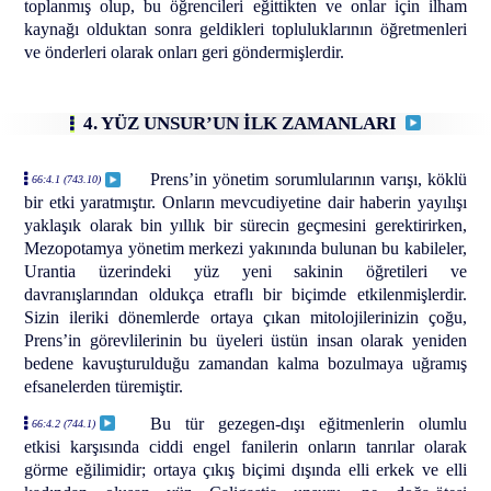
toplanmış olup, bu öğrencileri eğittikten ve onlar için ilham
kaynağı olduktan sonra geldikleri topluluklarının öğretmenleri
ve önderleri olarak onları geri göndermişlerdir.
4. YÜZ UNSUR’UN İLK ZAMANLARI
Prens’in yönetim sorumlularının varışı, köklü
66:4.1 (743.10)
bir etki yaratmıştır. Onların mevcudiyetine dair haberin yayılışı
yaklaşık olarak bin yıllık bir sürecin geçmesini gerektirirken,
Mezopotamya yönetim merkezi yakınında bulunan bu kabileler,
Urantia üzerindeki yüz yeni sakinin öğretileri ve
davranışlarından oldukça etraflı bir biçimde etkilenmişlerdir.
Sizin ileriki dönemlerde ortaya çıkan mitolojilerinizin çoğu,
Prens’in görevlilerinin bu üyeleri üstün insan olarak yeniden
bedene kavuşturulduğu zamandan kalma bozulmaya uğramış
efsanelerden türemiştir.
Bu tür gezegen-dışı eğitmenlerin olumlu
66:4.2 (744.1)
etkisi karşısında ciddi engel fanilerin onların tanrılar olarak
görme eğilimidir; ortaya çıkış biçimi dışında elli erkek ve elli