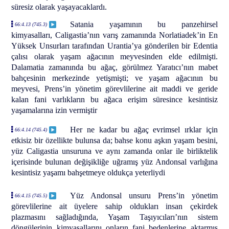
süresiz olarak yaşayacaklardı.
Satania yaşamının bu panzehirsel
66:4.13 (745.3)
kimyasalları, Caligastia’nın varış zamanında Norlatiadek’in En
Yüksek Unsurları tarafından Urantia’ya gönderilen bir Edentia
çalısı olarak yaşam ağacının meyvesinden elde edilmişti.
Dalamatia zamanında bu ağaç, görülmez Yaratıcı’nın mabet
bahçesinin merkezinde yetişmişti; ve yaşam ağacının bu
meyvesi, Prens’in yönetim görevlilerine ait maddi ve geride
kalan fani varlıkların bu ağaca erişim süresince kesintisiz
yaşamalarına izin vermiştir
Her ne kadar bu ağaç evrimsel ırklar için
66:4.14 (745.4)
etkisiz bir özellikte bulunsa da; bahse konu aşkın yaşam besini,
yüz Caligastia unsuruna ve aynı zamanda onlar ile birliktelik
içerisinde bulunan değişikliğe uğramış yüz Andonsal varlığına
kesintisiz yaşamı bahşetmeye oldukça yeterliydi
Yüz Andonsal unsuru Prens’in yönetim
66:4.15 (745.5)
görevlilerine ait üyelere sahip oldukları insan çekirdek
plazmasını sağladığında, Yaşam Taşıyıcıları’nın sistem
döngülerinin kimyasallarını onların fani bedenlerine aktarmış