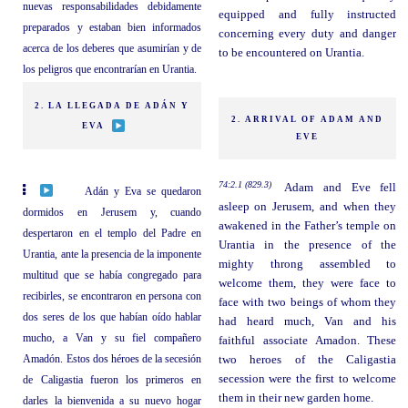
nuevas responsabilidades debidamente
equipped and fully instructed
preparados y estaban bien informados
concerning every duty and danger
acerca de los deberes que asumirían y de
to be encountered on Urantia.
los peligros que encontrarían en Urantia.
2. LA LLEGADA DE ADÁN Y
2. ARRIVAL OF ADAM AND
EVA
EVE
74:2.1 (829.3)
Adam and Eve fell
Adán y Eva se quedaron
asleep on Jerusem, and when they
dormidos en Jerusem y, cuando
awakened in the Father’s temple on
despertaron en el templo del Padre en
Urantia in the presence of the
Urantia, ante la presencia de la imponente
mighty throng assembled to
multitud que se había congregado para
welcome them, they were face to
recibirles, se encontraron en persona con
face with two beings of whom they
dos seres de los que habían oído hablar
had heard much, Van and his
mucho, a Van y su fiel compañero
faithful associate Amadon. These
Amadón. Estos dos héroes de la secesión
two heroes of the Caligastia
secession were the first to welcome
de Caligastia fueron los primeros en
them in their new garden home.
darles la bienvenida a su nuevo hogar