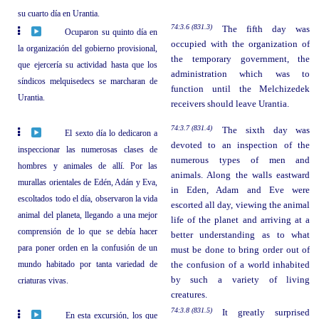
su cuarto día en Urantia.
74:3.6 (831.3)
The fifth day was
Ocuparon su quinto día en
occupied with the organization of
la organización del gobierno provisional,
the temporary government, the
que ejercería su actividad hasta que los
administration which was to
síndicos melquisedecs se marcharan de
function until the Melchizedek
Urantia.
receivers should leave Urantia.
74:3.7 (831.4)
The sixth day was
El sexto día lo dedicaron a
devoted to an inspection of the
inspeccionar las numerosas clases de
numerous types of men and
hombres y animales de allí. Por las
animals. Along the walls eastward
murallas orientales de Edén, Adán y Eva,
in Eden, Adam and Eve were
escoltados todo el día, observaron la vida
escorted all day, viewing the animal
animal del planeta, llegando a una mejor
life of the planet and arriving at a
comprensión de lo que se debía hacer
better understanding as to what
para poner orden en la confusión de un
must be done to bring order out of
mundo habitado por tanta variedad de
the confusion of a world inhabited
by such a variety of living
criaturas vivas.
creatures.
74:3.8 (831.5)
It greatly surprised
En esta excursión, los que