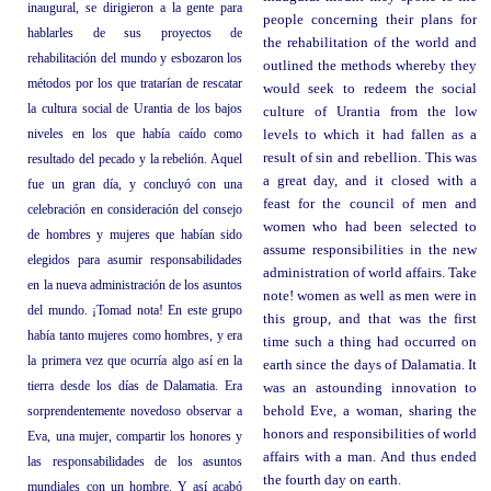
inaugural, se dirigieron a la gente para
people concerning their plans for
hablarles de sus proyectos de
the rehabilitation of the world and
rehabilitación del mundo y esbozaron los
outlined the methods whereby they
métodos por los que tratarían de rescatar
would seek to redeem the social
la cultura social de Urantia de los bajos
culture of Urantia from the low
niveles en los que había caído como
levels to which it had fallen as a
result of sin and rebellion. This was
resultado del pecado y la rebelión. Aquel
a great day, and it closed with a
fue un gran día, y concluyó con una
feast for the council of men and
celebración en consideración del consejo
women who had been selected to
de hombres y mujeres que habían sido
assume responsibilities in the new
elegidos para asumir responsabilidades
administration of world affairs. Take
en la nueva administración de los asuntos
note! women as well as men were in
del mundo. ¡Tomad nota! En este grupo
this group, and that was the first
había tanto mujeres como hombres, y era
time such a thing had occurred on
la primera vez que ocurría algo así en la
earth since the days of Dalamatia. It
tierra desde los días de Dalamatia. Era
was an astounding innovation to
sorprendentemente novedoso observar a
behold Eve, a woman, sharing the
honors and responsibilities of world
Eva, una mujer, compartir los honores y
affairs with a man. And thus ended
las responsabilidades de los asuntos
the fourth day on earth.
mundiales con un hombre. Y así acabó