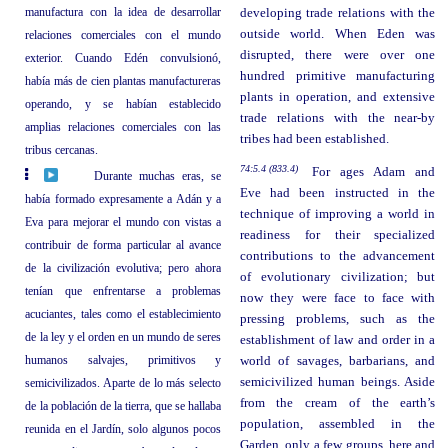
manufactura con la idea de desarrollar
developing trade relations with the
outside world. When Eden was
relaciones comerciales con el mundo
disrupted, there were over one
exterior. Cuando Edén convulsionó,
hundred primitive manufacturing
había más de cien plantas manufactureras
plants in operation, and extensive
operando, y se habían establecido
trade relations with the near-by
amplias relaciones comerciales con las
tribes had been established.
tribus cercanas.
74:5.4 (833.4)
For ages Adam and
Durante muchas eras, se
Eve had been instructed in the
había formado expresamente a Adán y a
technique of improving a world in
Eva para mejorar el mundo con vistas a
readiness for their specialized
contribuir de forma particular al avance
contributions to the advancement
de la civilización evolutiva; pero ahora
of evolutionary civilization; but
tenían que enfrentarse a problemas
now they were face to face with
acuciantes, tales como el establecimiento
pressing problems, such as the
de la ley y el orden en un mundo de seres
establishment of law and order in a
humanos salvajes, primitivos y
world of savages, barbarians, and
semicivilized human beings. Aside
semicivilizados. Aparte de lo más selecto
from the cream of the earth’s
de la población de la tierra, que se hallaba
population, assembled in the
reunida en el Jardín, solo algunos pocos
Garden, only a few groups, here and