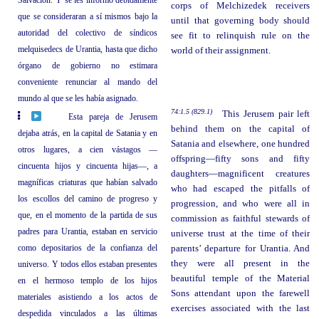
Salvación. Y se les informó debidamente
corps of Melchizedek receivers
que se consideraran a sí mismos bajo la
until that governing body should
autoridad del colectivo de síndicos
see fit to relinquish rule on the
melquisedecs de Urantia, hasta que dicho
world of their assignment.
órgano de gobierno no estimara
conveniente renunciar al mando del
mundo al que se les había asignado.
74:1.5 (829.1)
This Jerusem pair left
Esta pareja de Jerusem
behind them on the capital of
dejaba atrás, en la capital de Satania y en
Satania and elsewhere, one hundred
otros lugares, a cien vástagos —
offspring—fifty sons and fifty
cincuenta hijos y cincuenta hijas—, a
daughters—magnificent creatures
magníficas criaturas que habían salvado
who had escaped the pitfalls of
los escollos del camino de progreso y
progression, and who were all in
que, en el momento de la partida de sus
commission as faithful stewards of
padres para Urantia, estaban en servicio
universe trust at the time of their
como depositarios de la confianza del
parents’ departure for Urantia. And
they were all present in the
universo. Y todos ellos estaban presentes
beautiful temple of the Material
en el hermoso templo de los hijos
Sons attendant upon the farewell
materiales asistiendo a los actos de
exercises associated with the last
despedida vinculados a las últimas