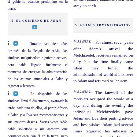
el gobierno adánico predominó en la
sway on earth.
tierra.
5. EL GOBIERNO DE ADÁN
5. ADAM’S ADMINISTRATION
74:5.1 (833.1)
For almost seven years
Durante casi siete años
after Adam’s arrival the
después de la llegada de Adán, los
Melchizedek receivers remained on
síndicos melquisedecs siguieron activos,
duty, but the time finally came
pero había llegado finalmente el
when they turned the
momento de entregar la administración
administration of world affairs over
de los asuntos mundiales a Adán y
to Adam and returned to Jerusem.
regresar a Jerusem.
74:5.2 (833.2)
The farewell of the
La despedida de los
receivers occupied the whole of a
síndicos llevó el día entero y, avanzada la
day, and during the evening the
tarde, cada uno de ellos, al partir, ofreció
individual Melchizedeks gave
a Adán y a Eva sus recomendaciones y
Adam and Eve their parting advice
sus mejores deseos. Varias veces Adán
and best wishes. Adam had several
había solicitado a sus asesores que
times requested his advisers to
permaneciesen con él en la tierra, pero