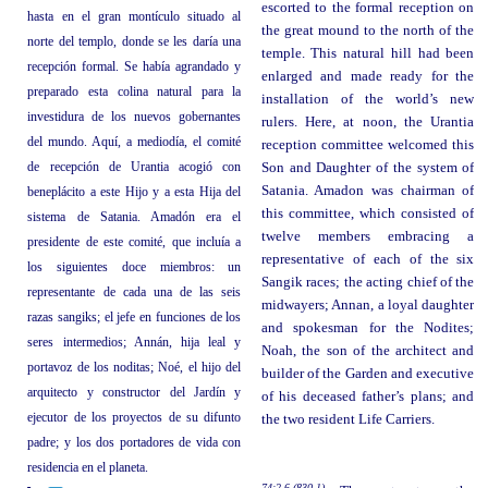
escorted to the formal reception on
hasta en el gran montículo situado al
the great mound to the north of the
norte del templo, donde se les daría una
temple. This natural hill had been
recepción formal. Se había agrandado y
enlarged and made ready for the
preparado esta colina natural para la
installation of the world’s new
investidura de los nuevos gobernantes
rulers. Here, at noon, the Urantia
del mundo. Aquí, a mediodía, el comité
reception committee welcomed this
de recepción de Urantia acogió con
Son and Daughter of the system of
Satania. Amadon was chairman of
beneplácito a este Hijo y a esta Hija del
this committee, which consisted of
sistema de Satania. Amadón era el
twelve members embracing a
presidente de este comité, que incluía a
representative of each of the six
los siguientes doce miembros: un
Sangik races; the acting chief of the
representante de cada una de las seis
midwayers; Annan, a loyal daughter
razas sangiks; el jefe en funciones de los
and spokesman for the Nodites;
seres intermedios; Annán, hija leal y
Noah, the son of the architect and
portavoz de los noditas; Noé, el hijo del
builder of the Garden and executive
arquitecto y constructor del Jardín y
of his deceased father’s plans; and
ejecutor de los proyectos de su difunto
the two resident Life Carriers.
padre; y los dos portadores de vida con
residencia en el planeta.
74:2.6 (830.1)