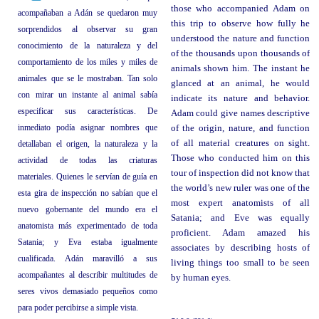
those who accompanied Adam on
acompañaban a Adán se quedaron muy
this trip to observe how fully he
sorprendidos al observar su gran
understood the nature and function
conocimiento de la naturaleza y del
of the thousands upon thousands of
comportamiento de los miles y miles de
animals shown him. The instant he
animales que se le mostraban. Tan solo
glanced at an animal, he would
con mirar un instante al animal sabía
indicate its nature and behavior.
especificar sus características. De
Adam could give names descriptive
inmediato podía asignar nombres que
of the origin, nature, and function
of all material creatures on sight.
detallaban el origen, la naturaleza y la
Those who conducted him on this
actividad de todas las criaturas
tour of inspection did not know that
materiales. Quienes le servían de guía en
the world’s new ruler was one of the
esta gira de inspección no sabían que el
most expert anatomists of all
nuevo gobernante del mundo era el
Satania; and Eve was equally
anatomista más experimentado de toda
proficient. Adam amazed his
Satania; y Eva estaba igualmente
associates by describing hosts of
cualificada. Adán maravilló a sus
living things too small to be seen
acompañantes al describir multitudes de
by human eyes.
seres vivos demasiado pequeños como
para poder percibirse a simple vista.