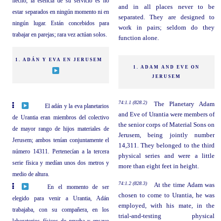
hecho, la esencia de su servicio es no
and in all places never to be
estar separados en ningún momento ni en
separated. They are designed to
ningún lugar. Están concebidos para
work in pairs; seldom do they
trabajar en parejas; rara vez actúan solos.
function alone.
1. ADÁN Y EVA EN JERUSEM
1. ADAM AND EVE ON
JERUSEM
74:1.1 (828.2)
The Planetary Adam
El adán y la eva planetarios
and Eve of Urantia were members of
de Urantia eran miembros del colectivo
the senior corps of Material Sons on
de mayor rango de hijos materiales de
Jerusem, being jointly number
Jerusem; ambos tenían conjuntamente el
14,311. They belonged to the third
número 14311. Pertenecían a la tercera
physical series and were a little
serie física y medían unos dos metros y
more than eight feet in height.
medio de altura.
74:1.2 (828.3)
At the time Adam was
En el momento de ser
chosen to come to Urantia, he was
elegido para venir a Urantia, Adán
employed, with his mate, in the
trabajaba, con su compañera, en los
trial-and-testing physical