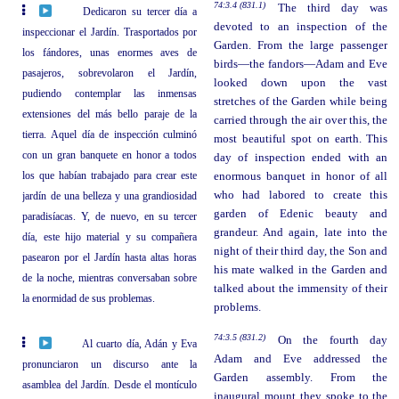
74:3.4 (831.1)
The third day was
Dedicaron su tercer día a
devoted to an inspection of the
inspeccionar el Jardín. Trasportados por
Garden. From the large passenger
los fándores, unas enormes aves de
birds—the fandors—Adam and Eve
pasajeros, sobrevolaron el Jardín,
looked down upon the vast
pudiendo contemplar las inmensas
stretches of the Garden while being
extensiones del más bello paraje de la
carried through the air over this, the
tierra. Aquel día de inspección culminó
most beautiful spot on earth. This
con un gran banquete en honor a todos
day of inspection ended with an
los que habían trabajado para crear este
enormous banquet in honor of all
who had labored to create this
jardín de una belleza y una grandiosidad
garden of Edenic beauty and
paradisíacas. Y, de nuevo, en su tercer
grandeur. And again, late into the
día, este hijo material y su compañera
night of their third day, the Son and
pasearon por el Jardín hasta altas horas
his mate walked in the Garden and
de la noche, mientras conversaban sobre
talked about the immensity of their
la enormidad de sus problemas.
problems.
74:3.5 (831.2)
On the fourth day
Al cuarto día, Adán y Eva
Adam and Eve addressed the
pronunciaron un discurso ante la
Garden assembly. From the
asamblea del Jardín. Desde el montículo
inaugural mount they spoke to the