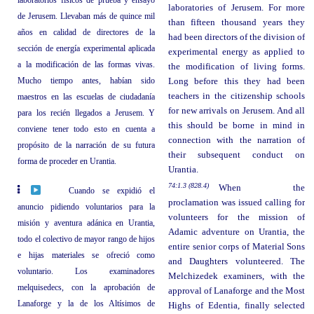
laboratorios físicos de prueba y ensayo
laboratories of Jerusem. For more
de Jerusem. Llevaban más de quince mil
than fifteen thousand years they
años en calidad de directores de la
had been directors of the division of
sección de energía experimental aplicada
experimental energy as applied to
a la modificación de las formas vivas.
the modification of living forms.
Mucho tiempo antes, habían sido
Long before this they had been
teachers in the citizenship schools
maestros en las escuelas de ciudadanía
for new arrivals on Jerusem. And all
para los recién llegados a Jerusem. Y
this should be borne in mind in
conviene tener todo esto en cuenta a
connection with the narration of
propósito de la narración de su futura
their subsequent conduct on
forma de proceder en Urantia.
Urantia.
74:1.3 (828.4)
When the
Cuando se expidió el
proclamation was issued calling for
anuncio pidiendo voluntarios para la
volunteers for the mission of
misión y aventura adánica en Urantia,
Adamic adventure on Urantia, the
todo el colectivo de mayor rango de hijos
entire senior corps of Material Sons
e hijas materiales se ofreció como
and Daughters volunteered. The
voluntario. Los examinadores
Melchizedek examiners, with the
melquisedecs, con la aprobación de
approval of Lanaforge and the Most
Lanaforge y la de los Altísimos de
Highs of Edentia, finally selected