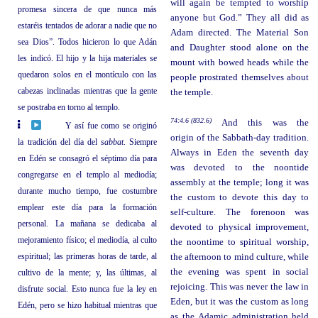
will again be tempted to worship
promesa sincera de que nunca más
anyone but God.” They all did as
estaréis tentados de adorar a nadie que no
Adam directed. The Material Son
sea Dios”. Todos hicieron lo que Adán
and Daughter stood alone on the
les indicó. El hijo y la hija materiales se
mount with bowed heads while the
quedaron solos en el montículo con las
people prostrated themselves about
cabezas inclinadas mientras que la gente
the temple.
se postraba en torno al templo.
74:4.6 (832.6)
And this was the
Y así fue como se originó
origin of the Sabbath-day tradition.
la tradición del día del
sabbat
. Siempre
Always in Eden the seventh day
en Edén se consagró el séptimo día para
was devoted to the noontide
congregarse en el templo al mediodía;
assembly at the temple; long it was
durante mucho tiempo, fue costumbre
the custom to devote this day to
emplear este día para la formación
self-culture. The forenoon was
personal. La mañana se dedicaba al
devoted to physical improvement,
mejoramiento físico; el mediodía, al culto
the noontime to spiritual worship,
espiritual; las primeras horas de tarde, al
the afternoon to mind culture, while
the evening was spent in social
cultivo de la mente; y, las últimas, al
rejoicing. This was never the law in
disfrute social. Esto nunca fue la ley en
Eden, but it was the custom as long
Edén, pero se hizo habitual mientras que
as the Adamic administration held