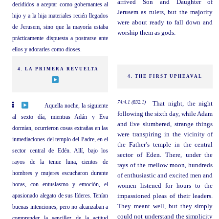
arrived Son and Daughter of
decididos a aceptar como gobernantes al
Jerusem as rulers, but the majority
hijo y a la hija materiales recién llegados
were about ready to fall down and
de Jerusem, sino que la mayoría estaba
worship them as gods.
prácticamente dispuesta a postrarse ante
ellos y adorarles como dioses.
4. LA PRIMERA REVUELTA
4. THE FIRST UPHEAVAL
74:4.1 (832.1)
That night, the night
Aquella noche, la siguiente
following the sixth day, while Adam
al sexto día, mientras Adán y Eva
and Eve slumbered, strange things
dormían, ocurrieron cosas extrañas en las
were transpiring in the vicinity of
inmediaciones del templo del Padre, en el
the Father’s temple in the central
sector central de Edén. Allí, bajo los
sector of Eden. There, under the
rayos de la tenue luna, cientos de
rays of the mellow moon, hundreds
hombres y mujeres escucharon durante
of enthusiastic and excited men and
horas, con entusiasmo y emoción, el
women listened for hours to the
apasionado alegato de sus líderes. Tenían
impassioned pleas of their leaders.
They meant well, but they simply
buenas intenciones, pero no alcanzaban a
could not understand the simplicity
comprender la sencillez de la actitud