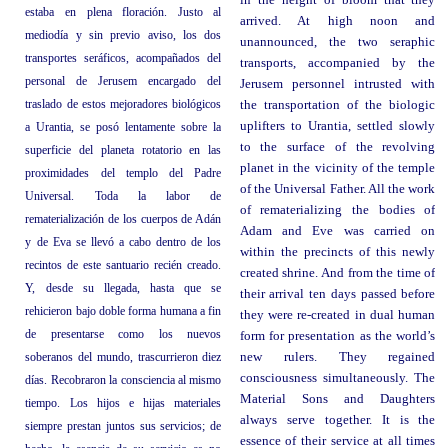
in the height of bloom that they
estaba en plena floración. Justo al
arrived. At high noon and
mediodía y sin previo aviso, los dos
unannounced, the two seraphic
transportes seráficos, acompañados del
transports, accompanied by the
personal de Jerusem encargado del
Jerusem personnel intrusted with
traslado de estos mejoradores biológicos
the transportation of the biologic
uplifters to Urantia, settled slowly
a Urantia, se posó lentamente sobre la
to the surface of the revolving
superficie del planeta rotatorio en las
planet in the vicinity of the temple
proximidades del templo del Padre
of the Universal Father. All the work
Universal. Toda la labor de
of rematerializing the bodies of
rematerialización de los cuerpos de Adán
Adam and Eve was carried on
y de Eva se llevó a cabo dentro de los
within the precincts of this newly
recintos de este santuario recién creado.
created shrine. And from the time of
Y, desde su llegada, hasta que se
their arrival ten days passed before
rehicieron bajo doble forma humana a fin
they were re-created in dual human
de presentarse como los nuevos
form for presentation as the world’s
soberanos del mundo, trascurrieron diez
new rulers. They regained
consciousness simultaneously. The
días. Recobraron la consciencia al mismo
Material Sons and Daughters
tiempo. Los hijos e hijas materiales
always serve together. It is the
siempre prestan juntos sus servicios; de
essence of their service at all times