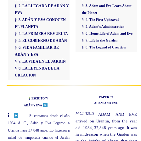
§ 2. LA LLEGADA DE ADÁN Y
§ 3. Adam and Eve Learn About
EVA
the Planet
§ 3. ADÁN Y EVA CONOCEN
§ 4. The First Upheaval
EL PLANETA
§ 5. Adam’s Administration
§ 4. LA PRIMERA REVUELTA
§ 6. Home Life of Adam and Eve
§ 5. EL GOBIERNO DE ADÁN
§ 7. Life in the Garden
§ 6. VIDA FAMILIAR DE
§ 8. The Legend of Creation
ADÁN Y EVA
§ 7. LA VIDA EN EL JARDÍN
§ 8. LA LEYENDA DE LA
CREACIÓN
PAPER 74
ESCRITO 74
ADAM AND EVE
ADÁN Y EVA
74:0.1 (828.1)
ADAM AND EVE
Si contamos desde el año
arrived on Urantia, from the year
1934 d. C., Adán y Eva llegaron a
a.d. 1934, 37,848 years ago. It was
Urantia hace 37 848 años. Lo hicieron a
in midseason when the Garden was
mitad de temporada cuando el Jardín