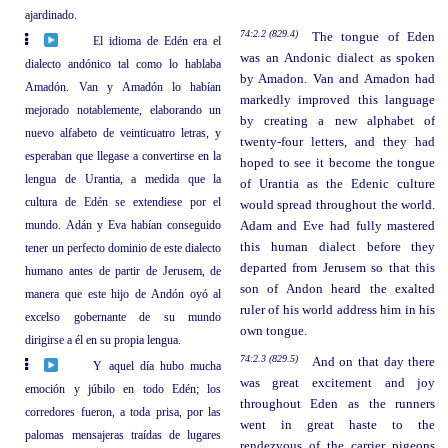
ajardinado.
74:2.2 (829.4)
The tongue of Eden
El idioma de Edén era el
was an Andonic dialect as spoken
dialecto andónico tal como lo hablaba
by Amadon. Van and Amadon had
Amadón. Van y Amadón lo habían
markedly improved this language
mejorado notablemente, elaborando un
by creating a new alphabet of
nuevo alfabeto de veinticuatro letras, y
twenty-four letters, and they had
esperaban que llegase a convertirse en la
hoped to see it become the tongue
lengua de Urantia, a medida que la
of Urantia as the Edenic culture
cultura de Edén se extendiese por el
would spread throughout the world.
mundo. Adán y Eva habían conseguido
Adam and Eve had fully mastered
this human dialect before they
tener un perfecto dominio de este dialecto
departed from Jerusem so that this
humano antes de partir de Jerusem, de
son of Andon heard the exalted
manera que este hijo de Andón oyó al
ruler of his world address him in his
excelso gobernante de su mundo
own tongue.
dirigirse a él en su propia lengua.
74:2.3 (829.5)
And on that day there
Y aquel día hubo mucha
was great excitement and joy
emoción y júbilo en todo Edén; los
throughout Eden as the runners
corredores fueron, a toda prisa, por las
went in great haste to the
palomas mensajeras traídas de lugares
rendezvous of the carrier pigeons