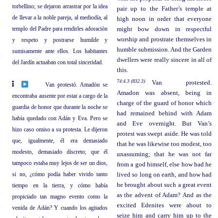
torbellino; se dejaron arrastrar por la idea
pair up to the Father’s temple at
de llevar a la noble pareja, al mediodía, al
high noon in order that everyone
templo del Padre para rendirles adoración
might bow down in respectful
worship and prostrate themselves in
y respeto y postrarse humilde y
humble submission. And the Garden
sumisamente ante ellos. Los habitantes
dwellers were really sincere in all of
del Jardín actuaban con total sinceridad.
this.
74:4.3 (832.3)
Van protested.
Van protestó. Amadón se
Amadon was absent, being in
encontraba ausente por estar a cargo de la
charge of the guard of honor which
guardia de honor que durante la noche se
had remained behind with Adam
había quedado con Adán y Eva. Pero se
and Eve overnight. But Van’s
hizo caso omiso a su protesta. Le dijeron
protest was swept aside. He was told
que, igualmente, él era demasiado
that he was likewise too modest, too
modesto, demasiado discreto; que él
unassuming; that he was not far
tampoco estaba muy lejos de ser un dios,
from a god himself, else how had he
si no, ¿cómo podía haber vivido tanto
lived so long on earth, and how had
he brought about such a great event
tiempo en la tierra, y cómo había
as the advent of Adam? And as the
propiciado tan magno evento como la
excited Edenites were about to
venida de Adán? Y cuando los agitados
seize him and carry him up to the