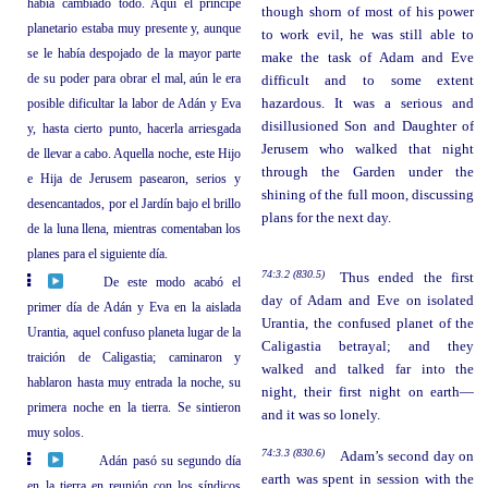
había cambiado todo. Aquí el príncipe
though shorn of most of his power
planetario estaba muy presente y, aunque
to work evil, he was still able to
se le había despojado de la mayor parte
make the task of Adam and Eve
de su poder para obrar el mal, aún le era
difficult and to some extent
posible dificultar la labor de Adán y Eva
hazardous. It was a serious and
disillusioned Son and Daughter of
y, hasta cierto punto, hacerla arriesgada
Jerusem who walked that night
de llevar a cabo. Aquella noche, este Hijo
through the Garden under the
e Hija de Jerusem pasearon, serios y
shining of the full moon, discussing
desencantados, por el Jardín bajo el brillo
plans for the next day.
de la luna llena, mientras comentaban los
planes para el siguiente día.
74:3.2 (830.5)
Thus ended the first
De este modo acabó el
day of Adam and Eve on isolated
primer día de Adán y Eva en la aislada
Urantia, the confused planet of the
Urantia, aquel confuso planeta lugar de la
Caligastia betrayal; and they
traición de Caligastia; caminaron y
walked and talked far into the
hablaron hasta muy entrada la noche, su
night, their first night on earth—
primera noche en la tierra. Se sintieron
and it was so lonely.
muy solos.
74:3.3 (830.6)
Adam’s second day on
Adán pasó su segundo día
earth was spent in session with the
en la tierra en reunión con los síndicos