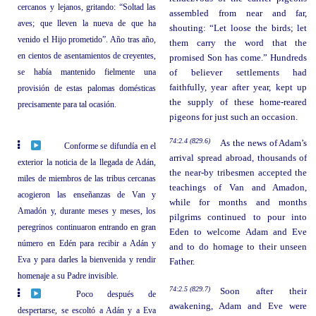
cercanos y lejanos, gritando: “Soltad las
assembled from near and far,
aves; que lleven la nueva de que ha
shouting: “Let loose the birds; let
venido el Hijo prometido”. Año tras año,
them carry the word that the
en cientos de asentamientos de creyentes,
promised Son has come.” Hundreds
se había mantenido fielmente una
of believer settlements had
faithfully, year after year, kept up
provisión de estas palomas domésticas
the supply of these home-reared
precisamente para tal ocasión.
pigeons for just such an occasion.
74:2.4 (829.6)
As the news of Adam’s
Conforme se difundía en el
arrival spread abroad, thousands of
exterior la noticia de la llegada de Adán,
the near-by tribesmen accepted the
miles de miembros de las tribus cercanas
teachings of Van and Amadon,
acogieron las enseñanzas de Van y
while for months and months
Amadón y, durante meses y meses, los
pilgrims continued to pour into
peregrinos continuaron entrando en gran
Eden to welcome Adam and Eve
número en Edén para recibir a Adán y
and to do homage to their unseen
Eva y para darles la bienvenida y rendir
Father.
homenaje a su Padre invisible.
74:2.5 (829.7)
Soon after their
Poco después de
awakening, Adam and Eve were
despertarse, se escoltó a Adán y a Eva