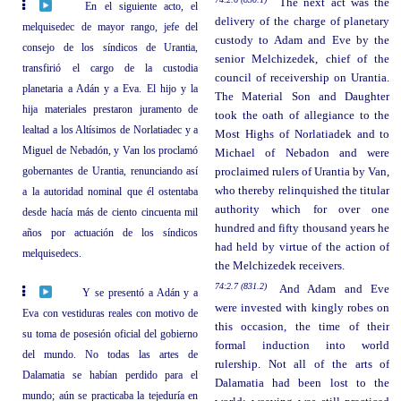
The next act was the
En el siguiente acto, el
delivery of the charge of planetary
melquisedec de mayor rango, jefe del
custody to Adam and Eve by the
consejo de los síndicos de Urantia,
senior Melchizedek, chief of the
transfirió el cargo de la custodia
council of receivership on Urantia.
planetaria a Adán y a Eva. El hijo y la
The Material Son and Daughter
hija materiales prestaron juramento de
took the oath of allegiance to the
lealtad a los Altísimos de Norlatiadec y a
Most Highs of Norlatiadek and to
Miguel de Nebadón, y Van los proclamó
Michael of Nebadon and were
gobernantes de Urantia, renunciando así
proclaimed rulers of Urantia by Van,
who thereby relinquished the titular
a la autoridad nominal que él ostentaba
authority which for over one
desde hacía más de ciento cincuenta mil
hundred and fifty thousand years he
años por actuación de los síndicos
had held by virtue of the action of
melquisedecs.
the Melchizedek receivers.
74:2.7 (831.2)
And Adam and Eve
Y se presentó a Adán y a
were invested with kingly robes on
Eva con vestiduras reales con motivo de
this occasion, the time of their
su toma de posesión oficial del gobierno
formal induction into world
del mundo. No todas las artes de
rulership. Not all of the arts of
Dalamatia se habían perdido para el
Dalamatia had been lost to the
mundo; aún se practicaba la tejeduría en