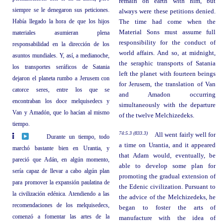
remain on earth with him, but
siempre se le denegaron sus peticiones.
always were these petitions denied.
Había llegado la hora de que los hijos
The time had come when the
Material Sons must assume full
materiales asumieran plena
responsibility for the conduct of
responsabilidad en la dirección de los
world affairs. And so, at midnight,
asuntos mundiales. Y, así, a medianoche,
the seraphic transports of Satania
los transportes seráficos de Satania
left the planet with fourteen beings
dejaron el planeta rumbo a Jerusem con
for Jerusem, the translation of Van
catorce seres, entre los que se
and Amadon occurring
encontraban los doce melquisedecs y
simultaneously with the departure
Van y Amadón, que lo hacían al mismo
of the twelve Melchizedeks.
tiempo.
74:5.3 (833.3)
All went fairly well for
Durante un tiempo, todo
a time on Urantia, and it appeared
marchó bastante bien en Urantia, y
that Adam would, eventually, be
pareció que Adán, en algún momento,
able to develop some plan for
sería capaz de llevar a cabo algún plan
promoting the gradual extension of
para promover la expansión paulatina de
the Edenic civilization. Pursuant to
la civilización edénica. Atendiendo a las
the advice of the Melchizedeks, he
recomendaciones de los melquisedecs,
began to foster the arts of
comenzó a fomentar las artes de la
manufacture with the idea of