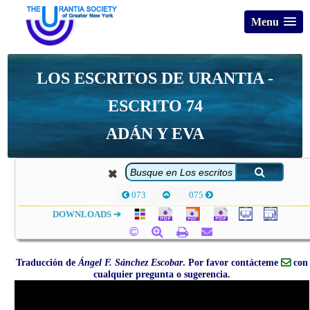
Menu
LOS ESCRITOS DE URANTIA -
ESCRITO 74
ADÁN Y EVA
073
075
DOWNLOADS ➔
Traducción de
Ángel F. Sánchez Escobar
. Por favor contácteme
con
cualquier pregunta o sugerencia.