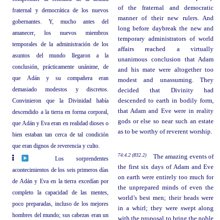
of the fraternal and democratic
fraternal y democrática de los nuevos
manner of their new rulers. And
gobernantes. Y, mucho antes del
long before daybreak the new and
amanecer, los nuevos miembros
temporary administrators of world
temporales de la administración de los
affairs reached a virtually
asuntos del mundo llegaron a la
unanimous conclusion that Adam
conclusión, prácticamente unánime, de
and his mate were altogether too
que Adán y su compañera eran
modest and unassuming. They
demasiado modestos y discretos.
decided that Divinity had
Convinieron que la Divinidad había
descended to earth in bodily form,
that Adam and Eve were in reality
descendido a la tierra en forma corporal,
gods or else so near such an estate
que Adán y Eva eran en realidad dioses o
as to be worthy of reverent worship.
bien estaban tan cerca de tal condición
que eran dignos de reverencia y culto.
74:4.2 (832.2)
The amazing events of
Los sorprendentes
the first six days of Adam and Eve
acontecimientos de los seis primeros días
on earth were entirely too much for
de Adán y Eva en la tierra excedían por
the unprepared minds of even the
completo la capacidad de las mentes,
world’s best men; their heads were
poco preparadas, incluso de los mejores
in a whirl; they were swept along
hombres del mundo; sus cabezas eran un
with the proposal to bring the noble