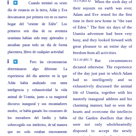
74:3.9 (831.6)
When the sixth day of
Cuando terminó su sexto
their sojourn on earth was over,
día de estancia en la tierra, Adán y Eva
Adam and Eve rested for the first
descansaron por primera vez en su nuevo
time in their new home in “the east
hogar del “oriente de Edén”. Los
of Eden.” The first six days of the
primeros seis días de su aventura
Urantia adventure had been very
urantiana habían sido muy ajetreados y
busy, and they looked forward with
ansiaban pasar todo un día de forma
great pleasure to an entire day of
placentera, libres de cualquier actividad.
freedom from all activities.
74:3.10 (831.7)
But circumstances
Pero las circunstancias
dictated otherwise. The experience
determinaron algo diferente. La
of the day just past in which Adam
experiencia del día anterior en la que
had so intelligently and so
Adán había analizado con tanta
exhaustively discussed the animal
inteligencia y exhaustividad la vida
life of Urantia, together with his
animal de Urantia, junto a su magistral
masterly inaugural address and his
discurso inaugural y sus encantadores
charming manner, had so won the
modos, se había ganado los corazones de
hearts and overcome the intellects
los moradores del Jardín y había
of the Garden dwellers that they
were not only wholeheartedly
sobrecogido sus intelectos, de tal manera
disposed to accept the newly
que no solo estaban sinceramente