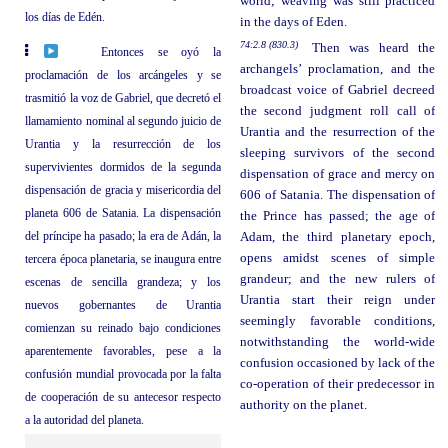
world; weaving was still practiced
los días de Edén.
in the days of Eden.
74:2.8 (830.3)
Then was heard the
Entonces se oyó la
archangels’ proclamation, and the
proclamación de los arcángeles y se
broadcast voice of Gabriel decreed
trasmitió la voz de Gabriel, que decretó el
the second judgment roll call of
llamamiento nominal al segundo juicio de
Urantia and the resurrection of the
Urantia y la resurrección de los
sleeping survivors of the second
supervivientes dormidos de la segunda
dispensation of grace and mercy on
dispensación de gracia y misericordia del
606 of Satania. The dispensation of
planeta 606 de Satania. La dispensación
the Prince has passed; the age of
del príncipe ha pasado; la era de Adán, la
Adam, the third planetary epoch,
opens amidst scenes of simple
tercera época planetaria, se inaugura entre
grandeur; and the new rulers of
escenas de sencilla grandeza; y los
Urantia start their reign under
nuevos gobernantes de Urantia
seemingly favorable conditions,
comienzan su reinado bajo condiciones
notwithstanding the world-wide
aparentemente favorables, pese a la
confusion occasioned by lack of the
confusión mundial provocada por la falta
co-operation of their predecessor in
de cooperación de su antecesor respecto
authority on the planet.
a la autoridad del planeta.