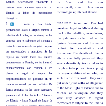
Edentia, seleccionaron finalmente a
the Adam and Eve who
subsequently came to function as
quienes más adelante ejercerían en
the biologic uplifters of Urantia.
Urantia la labor de mejoradores
biológicos.
74:1.4 (828.5)
Adam and Eve had
Adán y Eva habían
remained loyal to Michael during
permanecido leales a Miguel durante la
the Lucifer rebellion; nevertheless,
rebelión de Lucifer; no obstante, se les
the pair were called before the
convocó ante el soberano del sistema y
System Sovereign and his entire
todos los miembros de su gobierno para
cabinet for examination and
ser entrevistados e instruidos. Se les
instruction. The details of Urantia
expuso en detalle todos los asuntos
affairs were fully presented; they
concernientes a Urantia; se les instruyó
were exhaustively instructed as to
exhaustivamente con relación a los
the plans to be pursued in accepting
the responsibilities of rulership on
planes a seguir al aceptar las
such a strife-torn world. They were
responsabilidades del gobierno en un
put under joint oaths of allegiance
mundo tan asolado por los conflictos. De
to the Most Highs of Edentia and to
forma conjunta, se les tomó respectivo
Michael of Salvington. And they
juramento de lealtad hacia los Altísimos
were duly advised to regard
de Edentia y hacia Miguel de Lugar de
themselves as subject to the Urantia