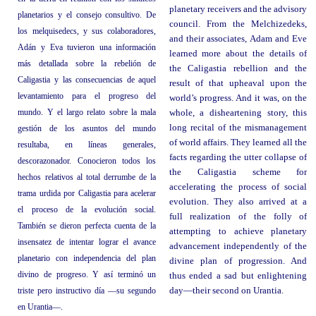
planetary receivers and the advisory
planetarios y el consejo consultivo. De
council. From the Melchizedeks,
los melquisedecs, y sus colaboradores,
and their associates, Adam and Eve
Adán y Eva tuvieron una información
learned more about the details of
más detallada sobre la rebelión de
the Caligastia rebellion and the
Caligastia y las consecuencias de aquel
result of that upheaval upon the
levantamiento para el progreso del
world’s progress. And it was, on the
mundo. Y el largo relato sobre la mala
whole, a disheartening story, this
long recital of the mismanagement
gestión de los asuntos del mundo
of world affairs. They learned all the
resultaba, en líneas generales,
facts regarding the utter collapse of
descorazonador. Conocieron todos los
the Caligastia scheme for
hechos relativos al total derrumbe de la
accelerating the process of social
trama urdida por Caligastia para acelerar
evolution. They also arrived at a
el proceso de la evolución social.
full realization of the folly of
También se dieron perfecta cuenta de la
attempting to achieve planetary
insensatez de intentar lograr el avance
advancement independently of the
planetario con independencia del plan
divine plan of progression. And
divino de progreso. Y así terminó un
thus ended a sad but enlightening
triste pero instructivo día —su segundo
day—their second on Urantia.
en Urantia—.