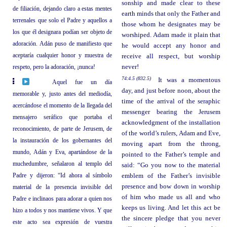
sonship and made clear to these
de filiación, dejando claro a estas mentes
earth minds that only the Father and
terrenales que solo el Padre y aquellos a
those whom he designates may be
los que él designara podían ser objeto de
worshiped. Adam made it plain that
adoración. Adán puso de manifiesto que
he would accept any honor and
aceptaría cualquier honor y muestra de
receive all respect, but worship
respeto, pero la adoración, ¡nunca!
never!
74:4.5 (832.5)
It was a momentous
Aquel fue un día
day, and just before noon, about the
memorable y, justo antes del mediodía,
time of the arrival of the seraphic
acercándose el momento de la llegada del
messenger bearing the Jerusem
mensajero seráfico que portaba el
acknowledgment of the installation
reconocimiento, de parte de Jerusem, de
of the world’s rulers, Adam and Eve,
la instauración de los gobernantes del
moving apart from the throng,
mundo, Adán y Eva, apartándose de la
pointed to the Father’s temple and
muchedumbre, señalaron al templo del
said: “Go you now to the material
Padre y dijeron: “Id ahora al símbolo
emblem of the Father’s invisible
presence and bow down in worship
material de la presencia invisible del
of him who made us all and who
Padre e inclinaos para adorar a quien nos
keeps us living. And let this act be
hizo a todos y nos mantiene vivos. Y que
the sincere pledge that you never
este acto sea expresión de vuestra