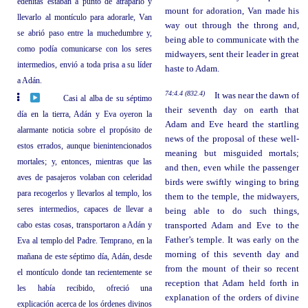
edenitas estaban a punto de atraparlo y
mount for adoration, Van made his
llevarlo al montículo para adorarle, Van
way out through the throng and,
se abrió paso entre la muchedumbre y,
being able to communicate with the
como podía comunicarse con los seres
midwayers, sent their leader in great
intermedios, envió a toda prisa a su líder
haste to Adam.
a Adán.
74:4.4 (832.4)
It was near the dawn of
Casi al alba de su séptimo
their seventh day on earth that
día en la tierra, Adán y Eva oyeron la
Adam and Eve heard the startling
alarmante noticia sobre el propósito de
news of the proposal of these well-
estos errados, aunque bienintencionados
meaning but misguided mortals;
mortales; y, entonces, mientras que las
and then, even while the passenger
aves de pasajeros volaban con celeridad
birds were swiftly winging to bring
para recogerlos y llevarlos al templo, los
them to the temple, the midwayers,
seres intermedios, capaces de llevar a
being able to do such things,
cabo estas cosas, transportaron a Adán y
transported Adam and Eve to the
Father’s temple. It was early on the
Eva al templo del Padre. Temprano, en la
morning of this seventh day and
mañana de este séptimo día, Adán, desde
from the mount of their so recent
el montículo donde tan recientemente se
reception that Adam held forth in
les había recibido, ofreció una
explanation of the orders of divine
explicación acerca de los órdenes divinos