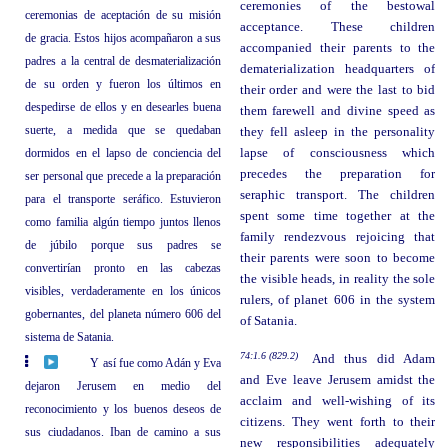
ceremonies of the bestowal
ceremonias de aceptación de su misión
acceptance. These children
de gracia. Estos hijos acompañaron a sus
accompanied their parents to the
padres a la central de desmaterialización
dematerialization headquarters of
de su orden y fueron los últimos en
their order and were the last to bid
despedirse de ellos y en desearles buena
them farewell and divine speed as
suerte, a medida que se quedaban
they fell asleep in the personality
dormidos en el lapso de conciencia del
lapse of consciousness which
precedes the preparation for
ser personal que precede a la preparación
seraphic transport. The children
para el transporte seráfico. Estuvieron
spent some time together at the
como familia algún tiempo juntos llenos
family rendezvous rejoicing that
de júbilo porque sus padres se
their parents were soon to become
convertirían pronto en las cabezas
the visible heads, in reality the sole
visibles, verdaderamente en los únicos
rulers, of planet 606 in the system
gobernantes, del planeta número 606 del
of Satania.
sistema de Satania.
74:1.6 (829.2)
And thus did Adam
Y así fue como Adán y Eva
and Eve leave Jerusem amidst the
dejaron Jerusem en medio del
acclaim and well-wishing of its
reconocimiento y los buenos deseos de
citizens. They went forth to their
sus ciudadanos. Iban de camino a sus
new responsibilities adequately