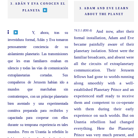
3. ADÁN Y EVA CONOCEN EL
3. ADAM AND EVE LEARN
PLANETA
ABOUT THE PLANET
74:3.1 (830.4)
And now, after their
Y, ahora, tras su
formal installation, Adam and Eve
investidura formal, Adán y Eva tomaron
became painfully aware of their
penosamente conciencia de su
planetary isolation. Silent were the
aislamiento planetario. Las transmisiones
familiar broadcasts, and absent were
que les eran familiares estaban en
all the circuits of extraplanetary
silencio y todas las vías de comunicación
communication. Their Jerusem
extraplanetarias cortadas. Sus
fellows had gone to worlds running
compañeros de Jerusem habían ido a
along smoothly with a well-
mundos que marchaban sin
established Planetary Prince and an
experienced staff ready to receive
contratiempos, con un príncipe planetario
them and competent to co-operate
bien asentado y una experimentada
with them during their early
comitiva preparada para recibirlos y
experience on such worlds. But on
capacitada para cooperar con ellos
Urantia rebellion had changed
durante su temprana experiencia en tales
everything. Here the Planetary
mundos. Pero en Urantia la rebelión lo
Prince was very much present, and