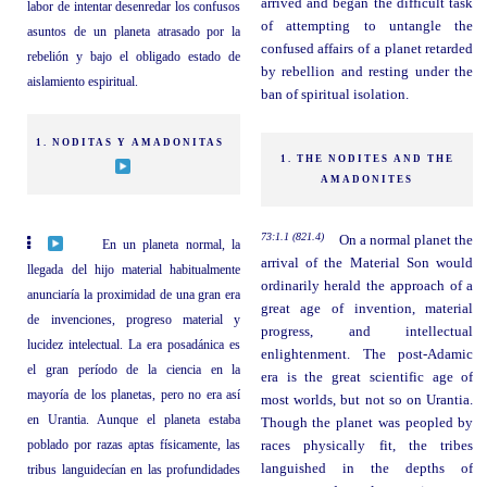
arrived and began the difficult task
labor de intentar desenredar los confusos
of attempting to untangle the
asuntos de un planeta atrasado por la
confused affairs of a planet retarded
rebelión y bajo el obligado estado de
by rebellion and resting under the
aislamiento espiritual.
ban of spiritual isolation.
1. NODITAS Y AMADONITAS
1. THE NODITES AND THE
AMADONITES
73:1.1 (821.4)
On a normal planet the
En un planeta normal, la
arrival of the Material Son would
llegada del hijo material habitualmente
ordinarily herald the approach of a
anunciaría la proximidad de una gran era
great age of invention, material
de invenciones, progreso material y
progress, and intellectual
lucidez intelectual. La era posadánica es
enlightenment. The post-Adamic
el gran período de la ciencia en la
era is the great scientific age of
mayoría de los planetas, pero no era así
most worlds, but not so on Urantia.
en Urantia. Aunque el planeta estaba
Though the planet was peopled by
poblado por razas aptas físicamente, las
races physically fit, the tribes
languished in the depths of
tribus languidecían en las profundidades