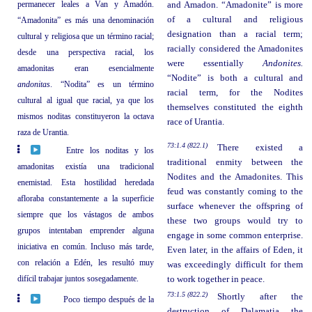
permanecer leales a Van y Amadón.
and Amadon. “Amadonite” is more
of a cultural and religious
“Amadonita” es más una denominación
designation than a racial term;
cultural y religiosa que un término racial;
racially considered the Amadonites
desde una perspectiva racial, los
were essentially
Andonites.
amadonitas eran esencialmente
“Nodite” is both a cultural and
andonitas
. “Nodita” es un término
racial term, for the Nodites
cultural al igual que racial, ya que los
themselves constituted the eighth
mismos noditas constituyeron la octava
race of Urantia.
raza de Urantia.
73:1.4 (822.1)
There existed a
Entre los noditas y los
traditional enmity between the
amadonitas existía una tradicional
Nodites and the Amadonites. This
enemistad. Esta hostilidad heredada
feud was constantly coming to the
afloraba constantemente a la superficie
surface whenever the offspring of
siempre que los vástagos de ambos
these two groups would try to
grupos intentaban emprender alguna
engage in some common enterprise.
iniciativa en común. Incluso más tarde,
Even later, in the affairs of Eden, it
con relación a Edén, les resultó muy
was exceedingly difficult for them
difícil trabajar juntos sosegadamente.
to work together in peace.
73:1.5 (822.2)
Shortly after the
Poco tiempo después de la
destruction of Dalamatia the