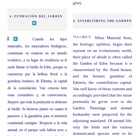
glory.
4. FUNDACIÓN DEL JARDÍN
4. ESTABLISHING THE GARDEN
73:4.1 (823.7)
When Material Sons,
Cuando los hijos
the biologic uplifters, begin their
materiales, los mejoradores biológicos,
sojourn on an evolutionary world,
comienzan su estancia en un mundo
their place of abode is often called
evolutivo, a su lugar de residencia se le
the Garden of Eden because it is
suele llamar el Jardín de Edén, porque se
characterized by the floral beauty
caracteriza por la belleza floral y la
and the botanic grandeur of
grandeza botánica de Edentia, la capital
Edentia, the constellation capital.
de la constelación. Van conocía bien
Van well knew of these customs and
estas costumbres y, en consecuencia,
accordingly provided that the entire
peninsula be given over to the
dispuso que toda la península se dedicase
Garden. Pasturage and animal
al Jardín. Se hicieron planes en cuanto el
husbandry were projected for the
pastoreo y la ganadería para el territorio
adjoining mainland. Of animal life,
continental contiguo. Respecto a la vida
only the birds and the various
animal, en el parque solo habría aves y
domesticated species were to be