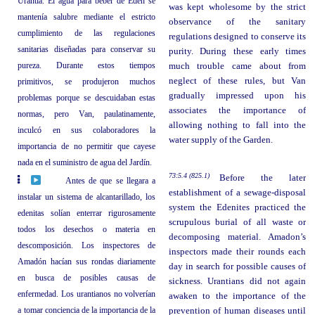
Urantia. El agua para beber de Edén se
was kept wholesome by the strict
mantenía salubre mediante el estricto
observance of the sanitary
cumplimiento de las regulaciones
regulations designed to conserve its
sanitarias diseñadas para conservar su
purity. During these early times
pureza. Durante estos tiempos
much trouble came about from
neglect of these rules, but Van
primitivos, se produjeron muchos
gradually impressed upon his
problemas porque se descuidaban estas
associates the importance of
normas, pero Van, paulatinamente,
allowing nothing to fall into the
inculcó en sus colaboradores la
water supply of the Garden.
importancia de no permitir que cayese
nada en el suministro de agua del Jardín.
73:5.4 (825.1)
Before the later
Antes de que se llegara a
establishment of a sewage-disposal
instalar un sistema de alcantarillado, los
system the Edenites practiced the
edenitas solían enterrar rigurosamente
scrupulous burial of all waste or
todos los desechos o materia en
decomposing material. Amadon’s
descomposición. Los inspectores de
inspectors made their rounds each
Amadón hacían sus rondas diariamente
day in search for possible causes of
en busca de posibles causas de
sickness. Urantians did not again
enfermedad. Los urantianos no volverían
awaken to the importance of the
a tomar conciencia de la importancia de la
prevention of human diseases until