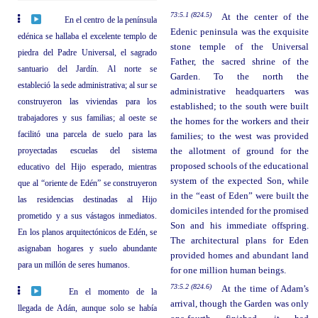
73:5.1 (824.5)
At the center of the
En el centro de la península
Edenic peninsula was the exquisite
edénica se hallaba el excelente templo de
stone temple of the Universal
piedra del Padre Universal, el sagrado
Father, the sacred shrine of the
santuario del Jardín. Al norte se
Garden. To the north the
estableció la sede administrativa; al sur se
administrative headquarters was
construyeron las viviendas para los
established; to the south were built
trabajadores y sus familias; al oeste se
the homes for the workers and their
facilitó una parcela de suelo para las
families; to the west was provided
proyectadas escuelas del sistema
the allotment of ground for the
proposed schools of the educational
educativo del Hijo esperado, mientras
system of the expected Son, while
que al “oriente de Edén” se construyeron
in the “east of Eden” were built the
las residencias destinadas al Hijo
domiciles intended for the promised
prometido y a sus vástagos inmediatos.
Son and his immediate offspring.
En los planos arquitectónicos de Edén, se
The architectural plans for Eden
asignaban hogares y suelo abundante
provided homes and abundant land
para un millón de seres humanos.
for one million human beings.
73:5.2 (824.6)
At the time of Adam’s
En el momento de la
arrival, though the Garden was only
llegada de Adán, aunque solo se había