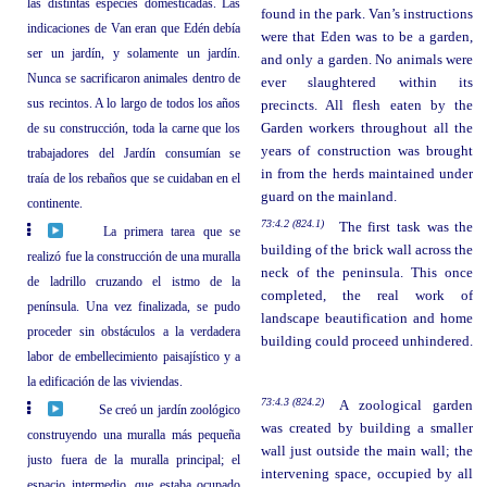
las distintas especies domesticadas. Las
found in the park. Van’s instructions
indicaciones de Van eran que Edén debía
were that Eden was to be a garden,
ser un jardín, y solamente un jardín.
and only a garden. No animals were
Nunca se sacrificaron animales dentro de
ever slaughtered within its
sus recintos. A lo largo de todos los años
precincts. All flesh eaten by the
de su construcción, toda la carne que los
Garden workers throughout all the
years of construction was brought
trabajadores del Jardín consumían se
in from the herds maintained under
traía de los rebaños que se cuidaban en el
guard on the mainland.
continente.
73:4.2 (824.1)
The first task was the
La primera tarea que se
building of the brick wall across the
realizó fue la construcción de una muralla
neck of the peninsula. This once
de ladrillo cruzando el istmo de la
completed, the real work of
península. Una vez finalizada, se pudo
landscape beautification and home
proceder sin obstáculos a la verdadera
building could proceed unhindered.
labor de embellecimiento paisajístico y a
la edificación de las viviendas.
73:4.3 (824.2)
A zoological garden
Se creó un jardín zoológico
was created by building a smaller
construyendo una muralla más pequeña
wall just outside the main wall; the
justo fuera de la muralla principal; el
intervening space, occupied by all
espacio intermedio, que estaba ocupado