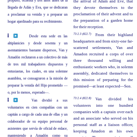
propuso, ochenta y tres años antes de la
the arrival of Adam and Eve, that
llegada de Adán y Eva, que se dedicaran
they devote themselves to the
proclamation of their advent and to
a proclamar su venida y a preparar un
the preparation of a garden home
hogar ajardinado para su recibimiento.
for their reception.
73:2.3 (822.7)
From their highland
Desde esta sede en las
headquarters and from sixty-one far-
altiplanicies y desde sesenta y un
scattered settlements, Van and
asentamientos bastante dispersos, Van y
Amadon recruited a corps of over
Amadón reclutaron a un colectivo de más
three thousand willing and
de tres mil trabajadores dispuestos y
enthusiastic workers who, in solemn
entusiastas, los cuales, en una solemne
assembly, dedicated themselves to
asamblea, se consagraron a la misión de
this mission of preparing for the
preparar la venida del Hijo prometido —
promised—at least expected—Son.
o, por lo menos, esperado—.
73:2.4 (822.8)
Van divided his
Van dividió a sus
volunteers into one hundred
voluntarios en cien compañías con un
companies with a captain over each
capitán a cargo de cada una de ellas y un
and an associate who served on his
colaborador de su equipo personal de
personal staff as a liaison officer,
asistentes que servía de oficial de enlace,
keeping Amadon as his own
manteniendo a Amadón como su