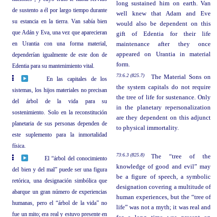
long sustained him on earth. Van
de sustento a él por largo tiempo durante
well knew that Adam and Eve
su estancia en la tierra. Van sabía bien
would also be dependent on this
que Adán y Eva, una vez que aparecieran
gift of Edentia for their life
en Urantia con una forma material,
maintenance after they once
appeared on Urantia in material
dependerían igualmente de este don de
form.
Edentia para su mantenimiento vital.
73:6.2 (825.7)
The Material Sons on
En las capitales de los
the system capitals do not require
sistemas, los hijos materiales no precisan
the tree of life for sustenance. Only
del árbol de la vida para su
in the planetary repersonalization
sostenimiento. Solo en la reconstitución
are they dependent on this adjunct
planetaria de sus personas dependen de
to physical immortality.
este suplemento para la inmortalidad
física.
73:6.3 (825.8)
The “tree of the
El “árbol del conocimiento
knowledge of good and evil” may
del bien y del mal” puede ser una figura
be a figure of speech, a symbolic
retórica, una designación simbólica que
designation covering a multitude of
abarque un gran número de experiencias
human experiences, but the “tree of
humanas, pero el “árbol de la vida” no
life” was not a myth; it was real and
fue un mito; era real y estuvo presente en