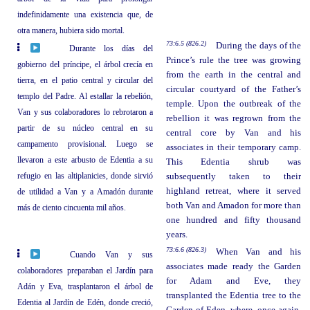
indefinidamente una existencia que, de
otra manera, hubiera sido mortal.
73:6.5 (826.2)
During the days of the
Durante los días del
Prince’s rule the tree was growing
gobierno del príncipe, el árbol crecía en
from the earth in the central and
tierra, en el patio central y circular del
circular courtyard of the Father’s
templo del Padre. Al estallar la rebelión,
temple. Upon the outbreak of the
Van y sus colaboradores lo rebrotaron a
rebellion it was regrown from the
partir de su núcleo central en su
central core by Van and his
campamento provisional. Luego se
associates in their temporary camp.
llevaron a este arbusto de Edentia a su
This Edentia shrub was
refugio en las altiplanicies, donde sirvió
subsequently taken to their
highland retreat, where it served
de utilidad a Van y a Amadón durante
both Van and Amadon for more than
más de ciento cincuenta mil años.
one hundred and fifty thousand
years.
73:6.6 (826.3)
When Van and his
Cuando Van y sus
associates made ready the Garden
colaboradores preparaban el Jardín para
for Adam and Eve, they
Adán y Eva, trasplantaron el árbol de
transplanted the Edentia tree to the
Edentia al Jardín de Edén, donde creció,