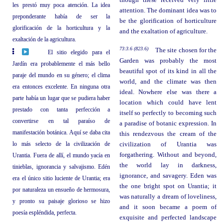
though these received very little
les prestó muy poca atención. La idea
attention. The dominant idea was to
preponderante había de ser la
be the glorification of horticulture
glorificación de la horticultura y la
and the exaltation of agriculture.
exaltación de la agricultura.
73:3.6 (823.6)
The site chosen for the
El sitio elegido para el
Garden was probably the most
Jardín era probablemente el más bello
beautiful spot of its kind in all the
paraje del mundo en su género; el clima
world, and the climate was then
era entonces excelente. En ninguna otra
ideal. Nowhere else was there a
parte había un lugar que se pudiera haber
location which could have lent
prestado con tanta perfección a
itself so perfectly to becoming such
convertirse en tal paraíso de
a paradise of botanic expression. In
manifestación botánica. Aquí se daba cita
this rendezvous the cream of the
lo más selecto de la civilización de
civilization of Urantia was
forgathering. Without and beyond,
Urantia. Fuera de allí, el mundo yacía en
the world lay in darkness,
tinieblas, ignorancia y salvajismo. Edén
ignorance, and savagery. Eden was
era el único sitio luciente de Urantia; era
the one bright spot on Urantia; it
por naturaleza un ensueño de hermosura,
was naturally a dream of loveliness,
y pronto su paisaje glorioso se hizo
and it soon became a poem of
poesía espléndida, perfecta.
exquisite and perfected landscape