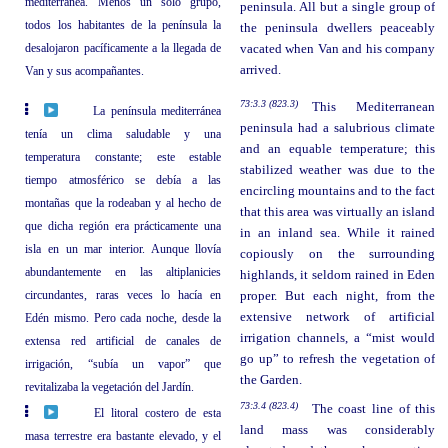
mediterránea. Menos un solo grupo,
peninsula. All but a single group of
todos los habitantes de la península la
the peninsula dwellers peaceably
desalojaron pacíficamente a la llegada de
vacated when Van and his company
arrived.
Van y sus acompañantes.
73:3.3 (823.3)
This Mediterranean
La península mediterránea
peninsula had a salubrious climate
tenía un clima saludable y una
and an equable temperature; this
temperatura constante; este estable
stabilized weather was due to the
tiempo atmosférico se debía a las
encircling mountains and to the fact
montañas que la rodeaban y al hecho de
that this area was virtually an island
que dicha región era prácticamente una
in an inland sea. While it rained
isla en un mar interior. Aunque llovía
copiously on the surrounding
abundantemente en las altiplanicies
highlands, it seldom rained in Eden
circundantes, raras veces lo hacía en
proper. But each night, from the
extensive network of artificial
Edén mismo. Pero cada noche, desde la
irrigation channels, a “mist would
extensa red artificial de canales de
go up” to refresh the vegetation of
irrigación, “subía un vapor” que
the Garden.
revitalizaba la vegetación del Jardín.
73:3.4 (823.4)
The coast line of this
El litoral costero de esta
land mass was considerably
masa terrestre era bastante elevado, y el