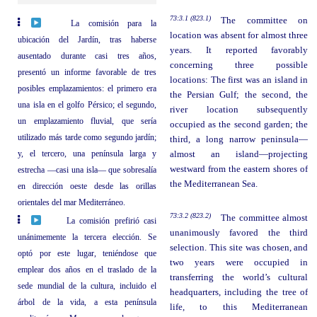
73:3.1 (823.1)
The committee on
La comisión para la
location was absent for almost three
ubicación del Jardín, tras haberse
years. It reported favorably
ausentado durante casi tres años,
concerning three possible
presentó un informe favorable de tres
locations: The first was an island in
posibles emplazamientos: el primero era
the Persian Gulf; the second, the
una isla en el golfo Pérsico; el segundo,
river location subsequently
un emplazamiento fluvial, que sería
occupied as the second garden; the
utilizado más tarde como segundo jardín;
third, a long narrow peninsula—
y, el tercero, una península larga y
almost an island—projecting
westward from the eastern shores of
estrecha —casi una isla— que sobresalía
the Mediterranean Sea.
en dirección oeste desde las orillas
orientales del mar Mediterráneo.
73:3.2 (823.2)
The committee almost
La comisión prefirió casi
unanimously favored the third
unánimemente la tercera elección. Se
selection. This site was chosen, and
optó por este lugar, teniéndose que
two years were occupied in
emplear dos años en el traslado de la
transferring the world’s cultural
sede mundial de la cultura, incluido el
headquarters, including the tree of
árbol de la vida, a esta península
life, to this Mediterranean