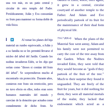
Garden of Eden, where, once again,
una vez más, en un patio central y
it grew in a central, circular
circular de otro templo del Padre.
courtyard of another temple to the
Periódicamente, Adán y Eva consumían
Father. And Adam and Eve
su fruto para mantener su forma doble de
periodically partook of its fruit for
vida física.
the maintenance of their dual form
of physical life.
73:6.7 (826.4)
When the plans of the
Al tomar los planes del hijo
Material Son went astray, Adam and
material un rumbo equivocado, a Adán y
his family were not permitted to
a su familia no se les permitió llevarse el
carry the core of the tree away from
núcleo del árbol del Jardín. Cuando los
the Garden. When the Nodites
noditas invadieron Edén, se les dijo que
invaded Eden, they were told that
serían como “dioses si comían del fruto
they would become as “gods if they
del árbol”. Se sorprendieron mucho al
partook of the fruit of the tree.”
encontrarlo sin protección. Durante años,
Much to their surprise they found it
comieron este fruto sin restricción, pero
unguarded. They ate freely of the
fruit for years, but it did nothing for
no tuvo efecto en ellos; todos eran seres
them; they were all material mortals
humanos materiales del mundo y
of the realm; they lacked that
carecían de la dotación que actuaba como
endowment which acted as a
complemento de dicho fruto. Se