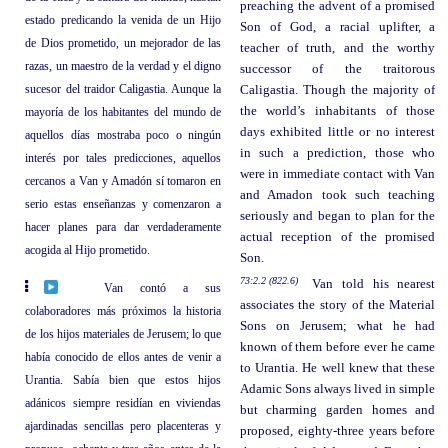
preaching the advent of a promised
estado predicando la venida de un Hijo
Son of God, a racial uplifter, a
de Dios prometido, un mejorador de las
teacher of truth, and the worthy
razas, un maestro de la verdad y el digno
successor of the traitorous
sucesor del traidor Caligastia. Aunque la
Caligastia. Though the majority of
the world’s inhabitants of those
mayoría de los habitantes del mundo de
days exhibited little or no interest
aquellos días mostraba poco o ningún
in such a prediction, those who
interés por tales predicciones, aquellos
were in immediate contact with Van
cercanos a Van y Amadón sí tomaron en
and Amadon took such teaching
serio estas enseñanzas y comenzaron a
seriously and began to plan for the
hacer planes para dar verdaderamente
actual reception of the promised
acogida al Hijo prometido.
Son.
73:2.2 (822.6)
Van told his nearest
Van contó a sus
associates the story of the Material
colaboradores más próximos la historia
Sons on Jerusem; what he had
de los hijos materiales de Jerusem; lo que
known of them before ever he came
había conocido de ellos antes de venir a
to Urantia. He well knew that these
Urantia. Sabía bien que estos hijos
Adamic Sons always lived in simple
adánicos siempre residían en viviendas
but charming garden homes and
ajardinadas sencillas pero placenteras y
proposed, eighty-three years before