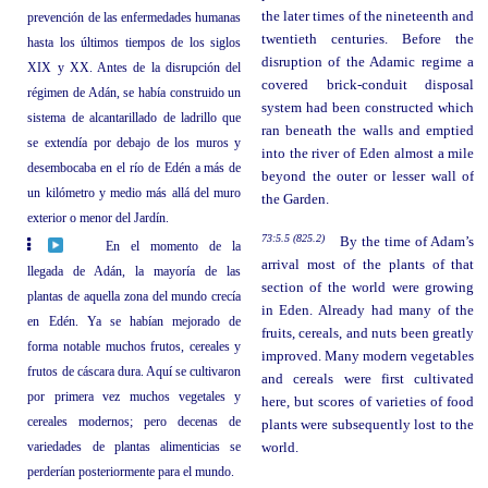
the later times of the nineteenth and
prevención de las enfermedades humanas
twentieth centuries. Before the
hasta los últimos tiempos de los siglos
disruption of the Adamic regime a
XIX y XX. Antes de la disrupción del
covered brick-conduit disposal
régimen de Adán, se había construido un
system had been constructed which
sistema de alcantarillado de ladrillo que
ran beneath the walls and emptied
se extendía por debajo de los muros y
into the river of Eden almost a mile
desembocaba en el río de Edén a más de
beyond the outer or lesser wall of
un kilómetro y medio más allá del muro
the Garden.
exterior o menor del Jardín.
73:5.5 (825.2)
By the time of Adam’s
En el momento de la
arrival most of the plants of that
llegada de Adán, la mayoría de las
section of the world were growing
plantas de aquella zona del mundo crecía
in Eden. Already had many of the
en Edén. Ya se habían mejorado de
fruits, cereals, and nuts been greatly
forma notable muchos frutos, cereales y
improved. Many modern vegetables
frutos de cáscara dura. Aquí se cultivaron
and cereals were first cultivated
por primera vez muchos vegetales y
here, but scores of varieties of food
cereales modernos; pero decenas de
plants were subsequently lost to the
variedades de plantas alimenticias se
world.
perderían posteriormente para el mundo.