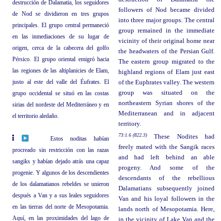
destrucción de Dalamatia, los seguidores
followers of Nod became divided
de Nod se dividieron en tres grupos
into three major groups. The central
principales. El grupo central permaneció
group remained in the immediate
en las inmediaciones de su lugar de
vicinity of their original home near
origen, cerca de la cabecera del golfo
the headwaters of the Persian Gulf.
Pérsico. El grupo oriental emigró hacia
The eastern group migrated to the
las regiones de las altiplanicies de Elam,
highland regions of Elam just east
justo al este del valle del Éufrates. El
of the Euphrates valley. The western
group was situated on the
grupo occidental se situó en las costas
northeastern Syrian shores of the
sirias del nordeste del Mediterráneo y en
Mediterranean and in adjacent
el territorio aledaño.
territory.
73:1.6 (822.3)
These Nodites had
Estos noditas habían
freely mated with the Sangik races
procreado sin restricción con las razas
and had left behind an able
sangiks y habían dejado atrás una capaz
progeny. And some of the
progenie. Y algunos de los descendientes
descendants of the rebellious
de los dalamatianos rebeldes se unieron
Dalamatians subsequently joined
después a Van y a sus leales seguidores
Van and his loyal followers in the
en las tierras del norte de Mesopotamia.
lands north of Mesopotamia. Here,
Aquí, en las proximidades del lago de
in the vicinity of Lake Van and the