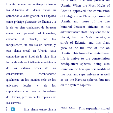
for a long time was present on
Urantia durante mucho tiempo. Cuando
Urantia. When the Most Highs of
los Altísimos de Edentia dieron su
Edentia approved the commission
aprobación a la designación de Caligastia
of Caligastia as Planetary Prince of
Urantia and those of the one
como príncipe planetario de Urantia y a
hundred Jerusem citizens as his
la de los cien ciudadanos de Jerusem
administrative staff, they sent to the
como su personal administrativo,
planet, by the Melchizedeks, a
enviaron al planeta, con los
shrub of Edentia, and this plant
melquisedecs, un arbusto de Edentia, y
grew to be the tree of life on
esta planta creció en Urantia hasta
Urantia. This form of nonintelligent
convertirse en el árbol de la vida. Esta
life is native to the constellation
forma de vida no inteligente es originaria
headquarters spheres, being also
de las esferas sedes de las
found on the headquarters worlds of
constelaciones, encontrándose
the local and superuniverses as well
igualmente en los mundos-sede de los
as on the Havona spheres, but not
on the system capitals.
universos locales y de los
suprauniversos así como en las esferas
de Havona, pero no en las capitales de
los sistemas.
73:6.4 (826.1)
This superplant stored
Esta planta extraordinaria