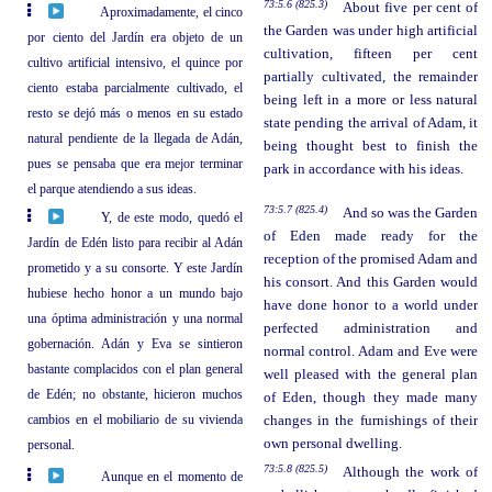
73:5.6 (825.3)
About five per cent of
Aproximadamente, el cinco
the Garden was under high artificial
por ciento del Jardín era objeto de un
cultivation, fifteen per cent
cultivo artificial intensivo, el quince por
partially cultivated, the remainder
ciento estaba parcialmente cultivado, el
being left in a more or less natural
resto se dejó más o menos en su estado
state pending the arrival of Adam, it
natural pendiente de la llegada de Adán,
being thought best to finish the
pues se pensaba que era mejor terminar
park in accordance with his ideas.
el parque atendiendo a sus ideas.
73:5.7 (825.4)
And so was the Garden
Y, de este modo, quedó el
of Eden made ready for the
Jardín de Edén listo para recibir al Adán
reception of the promised Adam and
prometido y a su consorte. Y este Jardín
his consort. And this Garden would
hubiese hecho honor a un mundo bajo
have done honor to a world under
una óptima administración y una normal
perfected administration and
gobernación. Adán y Eva se sintieron
normal control. Adam and Eve were
bastante complacidos con el plan general
well pleased with the general plan
de Edén; no obstante, hicieron muchos
of Eden, though they made many
cambios en el mobiliario de su vivienda
changes in the furnishings of their
own personal dwelling.
personal.
73:5.8 (825.5)
Although the work of
Aunque en el momento de