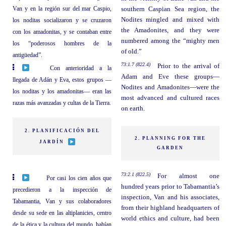
Van y en la región sur del mar Caspio,
southern Caspian Sea region, the
Nodites mingled and mixed with
los noditas socializaron y se cruzaron
the Amadonites, and they were
con los amadonitas, y se contaban entre
numbered among the “mighty men
los “poderosos hombres de la
of old.”
antigüedad”.
73:1.7 (822.4)
Prior to the arrival of
Con anterioridad a la
Adam and Eve these groups—
llegada de Adán y Eva, estos grupos —
Nodites and Amadonites—were the
los noditas y los amadonitas— eran las
most advanced and cultured races
razas más avanzadas y cultas de la Tierra.
on earth.
2. PLANIFICACIÓN DEL
2. PLANNING FOR THE
JARDÍN
GARDEN
73:2.1 (822.5)
For almost one
Por casi los cien años que
hundred years prior to Tabamantia’s
precedieron a la inspección de
inspection, Van and his associates,
Tabamantia, Van y sus colaboradores
from their highland headquarters of
desde su sede en las altiplanicies, centro
world ethics and culture, had been
de la ética y la cultura del mundo, habían