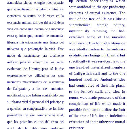
up certain space-energies which
acumulaba ciertas energías del espacio
were antidotal to the age-producing
que constituían un antídoto contra los
elements of animal existence. The
elementos causantes de la vejez en la
fruit of the tree of life was like a
existencia animal. El fruto del árbol de la
superchemical storage battery,
vida era como una batería de almacenaje
mysteriously releasing the life-
extra-químico que, cuando se consumía,
extension force of the universe
liberaba misteriosamente una fuerza del
when eaten. This form of sustenance
universo que prolongaba la vida. Este
was wholly useless to the ordinary
evolutionary beings on Urantia, but
modo de sustentarse era totalmente
specifically it was serviceable to the
ineficaz para el común de los seres
one hundred materialized members
evolutivos de Urantia; pero sí le fue
of Caligastia’s staff and to the one
expresamente de utilidad a los cien
hundred modified Andonites who
miembros materializados de la comitiva
had contributed of their life plasm
de Caligastia y a los cien andonitas
to the Prince’s staff, and who, in
modificados, que habían contribuido con
return, were made possessors of that
su plasma vital al personal del príncipe y
complement of life which made it
a quienes, en compensación, se les hizo
possible for them to utilize the fruit
poseedores de ese complemento vital,
of the tree of life for an indefinite
que les posibilitó el uso del fruto del
extension of their otherwise mortal
existence.
árbol de la vida para prolongar