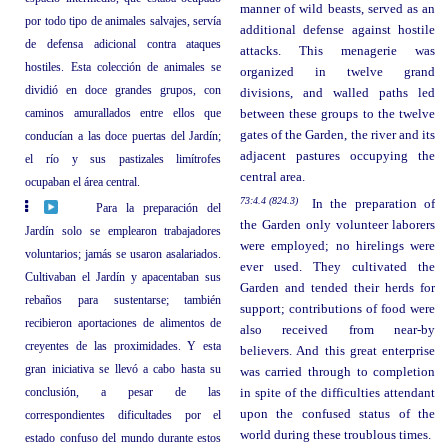
manner of wild beasts, served as an
por todo tipo de animales salvajes, servía
additional defense against hostile
de defensa adicional contra ataques
attacks. This menagerie was
hostiles. Esta colección de animales se
organized in twelve grand
dividió en doce grandes grupos, con
divisions, and walled paths led
caminos amurallados entre ellos que
between these groups to the twelve
gates of the Garden, the river and its
conducían a las doce puertas del Jardín;
adjacent pastures occupying the
el río y sus pastizales limítrofes
central area.
ocupaban el área central.
73:4.4 (824.3)
In the preparation of
Para la preparación del
the Garden only volunteer laborers
Jardín solo se emplearon trabajadores
were employed; no hirelings were
voluntarios; jamás se usaron asalariados.
ever used. They cultivated the
Cultivaban el Jardín y apacentaban sus
Garden and tended their herds for
rebaños para sustentarse; también
support; contributions of food were
recibieron aportaciones de alimentos de
also received from near-by
creyentes de las proximidades. Y esta
believers. And this great enterprise
gran iniciativa se llevó a cabo hasta su
was carried through to completion
conclusión, a pesar de las
in spite of the difficulties attendant
upon the confused status of the
correspondientes dificultades por el
world during these troublous times.
estado confuso del mundo durante estos