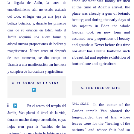
embellishment was hardly finished
la llegada de Adán, la tarea de
at the time of Adam’s arrival, the
embellecimiento aún no estaba acabada
place was already a gem of botanic
del todo, el lugar era ya una joya de
beauty; and during the early days of
belleza botánica; y, durante los primeros
his sojourn in Eden the whole
días de su estancia en Edén, todo el
Garden took on new form and
Jardín adquirió una nueva forma y
assumed new proportions of beauty
adoptó nuevas proporciones de belleza y
and grandeur. Never before this time
magnificencia. Nunca antes ni después
nor after has Urantia harbored such
a beautiful and replete exhibition of
de este momento, se dio cobijo en
horticulture and agriculture.
Urantia a una manifestación tan hermosa
y completa de horticultura y agricultura.
6. EL ÁRBOL DE LA VIDA
6. THE TREE OF LIFE
73:6.1 (825.6)
In the center of the
En el centro del templo del
Garden temple Van planted the
Jardín, Van plantó el árbol de la vida,
long-guarded tree of life, whose
durante mucho tiempo custodiado, cuyas
leaves were for the “healing of the
hojas eran para la “sanidad de las
nations,” and whose fruit had so
naciones”, y cuyo fruto le había servido