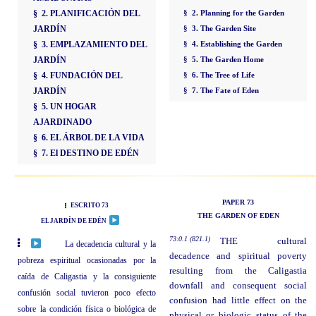
§ 2. PLANIFICACIÓN DEL
§ 2. Planning for the Garden
JARDÍN
§ 3. The Garden Site
§ 3. EMPLAZAMIENTO DEL
§ 4. Establishing the Garden
JARDÍN
§ 5. The Garden Home
§ 4. FUNDACIÓN DEL
§ 6. The Tree of Life
JARDÍN
§ 7. The Fate of Eden
§ 5. UN HOGAR
AJARDINADO
§ 6. EL ÁRBOL DE LA VIDA
§ 7. El DESTINO DE EDÉN
PAPER 73
ESCRITO 73
THE GARDEN OF EDEN
EL JARDÍN DE EDÉN
73:0.1 (821.1)
THE cultural
La decadencia cultural y la
decadence and spiritual poverty
pobreza espiritual ocasionadas por la
resulting from the Caligastia
caída de Caligastia y la consiguiente
downfall and consequent social
confusión social tuvieron poco efecto
confusion had little effect on the
sobre la condición física o biológica de
physical or biologic status of the