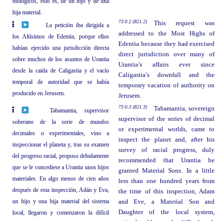
biológicos, esto es, de un hijo y de una
hija material.
73:0.2 (821.2)
This request was
La petición iba dirigida a
addressed to the Most Highs of
los Altísimos de Edentia, porque ellos
Edentia because they had exercised
habían ejercido una jurisdicción directa
direct jurisdiction over many of
sobre muchos de los asuntos de Urantia
Urantia’s affairs ever since
desde la caída de Caligastia y el vacío
Caligastia’s downfall and the
temporal de autoridad que se había
temporary vacation of authority on
producido en Jerusem.
Jerusem.
73:0.3 (821.3)
Tabamantia, sovereign
Tabamantia, supervisor
supervisor of the series of decimal
soberano de la serie de mundos
or experimental worlds, came to
decimales o experimentales, vino a
inspect the planet and, after his
inspeccionar el planeta y, tras su examen
survey of racial progress, duly
del progreso racial, propuso debidamente
recommended that Urantia be
que se le concediese a Urantia unos hijos
granted Material Sons. In a little
materiales. En algo menos de cien años
less than one hundred years from
después de esta inspección, Adán y Eva,
the time of this inspection, Adam
un hijo y una hija material del sistema
and Eve, a Material Son and
Daughter of the local system,
local, llegaron y comenzaron la difícil