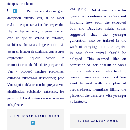
tiempos turbulentos.
73:4.5 (824.4)
But it was a cause for
Pero se suscitó una gran
great disappointment when Van, not
decepción cuando Van, al no saber
knowing how soon the expected
cuánto tiempo tardarían los esperados
Son and Daughter might come,
Hijo e Hija en llegar, propuso que, en
suggested that the younger
caso de que su venida se retrasara,
generation also be trained in the
también se formara a la generación más
work of carrying on the enterprise
joven en la labor de continuar con la tarea
in case their arrival should be
emprendida. Aquello pareció un
delayed. This seemed like an
reconocimiento de falta de fe por parte de
admission of lack of faith on Van’s
part and made considerable trouble,
Van y provocó muchos problemas,
caused many desertions; but Van
causando numerosas deserciones; pero
went forward with his plan of
Van siguió adelante con los preparativos
preparedness, meantime filling the
planificados, cubriendo, entretanto, los
places of the deserters with younger
puestos de los desertores con voluntarios
volunteers.
más jóvenes.
5. UN HOGAR AJARDINADO
5. THE GARDEN HOME