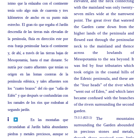
elevated, and the neck connecting
istmo que la enlazaba con el continente
with the mainland was only twenty-
tenía solo algo más de cuarenta y tres
seven miles wide at the narrowest
kilómetros de ancho en su punto más
point. The great river that watered
estrecho. El gran río que regaba el Jardín
the Garden came down from the
descendía de las tierras más elevadas de
higher lands of the peninsula and
la península, fluía en dirección este por
flowed east through the peninsular
esta franja peninsular hacia el continente
neck to the mainland and thence
across the lowlands of
y, de ahí, a través de las tierras bajas de
Mesopotamia to the sea beyond. It
Mesopotamia, hasta el mar distante. Se
was fed by four tributaries which
nutría por cuatro afluentes que tenían su
took origin in the coastal hills of
origen en las lomas costeras de la
the Edenic peninsula, and these are
península edénica, y tales afluentes son
the “four heads” of the river which
los “cuatro brazos” del río que “salía de
“went out of Eden,” and which later
Edén” y que después se confundirían con
became confused with the branches
los ramales de los ríos que rodeaban al
of the rivers surrounding the second
segundo jardín.
garden.
73:3.5 (823.5)
The mountains
En las montañas que
surrounding the Garden abounded
circundaban al Jardín había abundantes
in precious stones and metals,
piedras y metales preciosos, aunque se