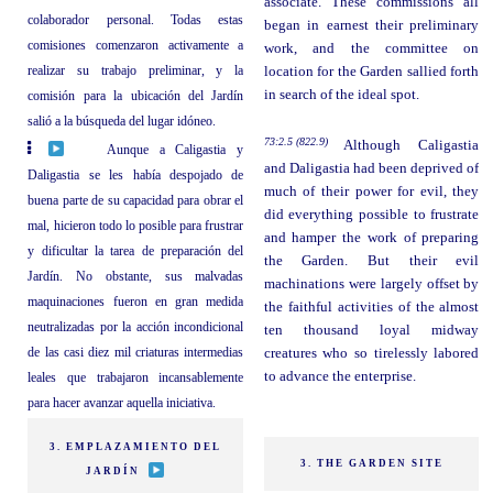
associate. These commissions all
colaborador personal. Todas estas
began in earnest their preliminary
comisiones comenzaron activamente a
work, and the committee on
realizar su trabajo preliminar, y la
location for the Garden sallied forth
in search of the ideal spot.
comisión para la ubicación del Jardín
salió a la búsqueda del lugar idóneo.
73:2.5 (822.9)
Although Caligastia
Aunque a Caligastia y
and Daligastia had been deprived of
Daligastia se les había despojado de
much of their power for evil, they
buena parte de su capacidad para obrar el
did everything possible to frustrate
mal, hicieron todo lo posible para frustrar
and hamper the work of preparing
y dificultar la tarea de preparación del
the Garden. But their evil
Jardín. No obstante, sus malvadas
machinations were largely offset by
maquinaciones fueron en gran medida
the faithful activities of the almost
neutralizadas por la acción incondicional
ten thousand loyal midway
de las casi diez mil criaturas intermedias
creatures who so tirelessly labored
to advance the enterprise.
leales que trabajaron incansablemente
para hacer avanzar aquella iniciativa.
3. EMPLAZAMIENTO DEL
3. THE GARDEN SITE
JARDÍN