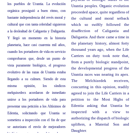
los pueblos de Urantia. La evolución
Urantia peoples. Organic evolution
orgánica prosiguió a buen ritmo, con
proceeded apace, quite regardless of
bastante independencia del revés moral y
the cultural and moral setback
cultural que con tanta celeridad siguieron
which so swiftly followed the
disaffection of Caligastia and
a la deslealtad de Caligastia y Daligastia.
Daligastia. And there came a time in
Y llegó un momento en la historia
the planetary history, almost forty
planetaria, hace casi cuarenta mil años,
thousand years ago, when the Life
cuando los portadores de vida en servicio
Carriers on duty took note that,
comprobaron que, desde un punto de
from a purely biologic standpoint,
vista puramente biológico, el progreso
the developmental progress of the
evolutivo de las razas de Urantia estaba
Urantia races was nearing its apex.
llegando a su culmen. Siendo de esta
The Melchizedek receivers,
misma opinión, los síndicos
concurring in this opinion, readily
melquisedecs acordaron de inmediato
agreed to join the Life Carriers in a
unirse a los portadores de vida para
petition to the Most Highs of
Edentia asking that Urantia be
presentar una petición a los Altísimos de
inspected with a view to
Edentia, solicitando que Urantia se
authorizing the dispatch of biologic
sometiera a inspección con el fin de que
uplifters, a Material Son and
se autorizara el envío de mejoradores
Daughter.