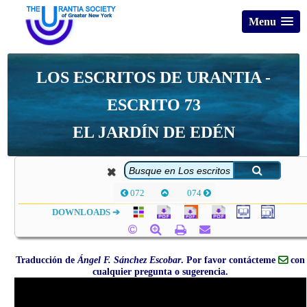
Menu
LOS ESCRITOS DE URANTIA -
ESCRITO 73
EL JARDÍN DE EDÉN
072
074
DOWNLOADS ➔
Traducción de
Ángel F. Sánchez Escobar
. Por favor contácteme
con
cualquier pregunta o sugerencia.