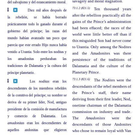
savagery and moral stagnation.
del salvajismo y del estancamiento moral.
73:1.2 (821.5)
Ten thousand years
Diez mil años después de
after the rebellion practically all the
la rebelión, se había borrado
gains of the Prince’s administration
prácticamente todo lo ganado durante el
had been effaced; the races of the
gobierno del príncipe; las razas del
world were little better off than if
mundo habían avanzado tan poco que
this misguided Son had never come
parecía que este errado Hijo nunca había
to Urantia. Only among the Nodites
venido a Urantia. Solo entre los noditas y
and the Amadonites was there
los amadonitas perduraban las
persistence of the traditions of
tradiciones de Dalamatia y la cultura del
Dalamatia and the culture of the
Planetary Prince.
príncipe planetario.
73:1.3 (821.6)
The
Nodites
were the
Los
noditas
eran los
descendants of the rebel members of
descendientes de los miembros rebeldes
the Prince’s staff, their name
de la comitiva del príncipe; su nombre se
deriving from their first leader, Nod,
deriva de su primer líder, Nod, antiguo
onetime chairman of the Dalamatia
presidente de la comisión de manufactura
commission on industry and trade.
y comercio de Dalamatia. Los
The
Amadonites
were the
amadonitas
eran los descendientes de
descendants of those Andonites
aquellos andonitas que eligieron
who chose to remain loyal with Van