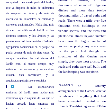
one-fourth finished, it had
completado una cuarta parte del Jardín,
thousands of miles of irrigation
este ya disponía de miles de kilómetros
ditches and more than twelve
de acequias de riego y de más de
thousand miles of paved paths and
diecinueve mil kilómetros de caminos y
roads. There were a trifle over five
carreteras pavimentados. Había algo más
thousand brick buildings in the
de cinco mil edificios de ladrillo en los
various sectors, and the trees and
distintos sectores, y los árboles y las
plants were almost beyond number.
Seven was the largest number of
plantas eran casi innumerables. Cualquier
houses composing any one cluster
agrupación habitacional en el parque no
in the park. And though the
podía constar de más de siete casas. Y,
structures of the Garden were
aunque sencillas, las estructuras del
simple, they were most artistic. The
Jardín eran, al mismo tiempo, muy
roads and paths were well built, and
artísticas. Las carreteras y los caminos
the landscaping was exquisite.
estaban bien construidos, y la
arquitectura paisajista era exquisita.
73:5.3 (824.7)
The sanitary
Las disposiciones
arrangements of the Garden were far
sanitarias del Jardín eran mucho más
in advance of anything that had
avanzadas que cualquiera de las que se
been attempted theretofore on
habían probado hasta entonces en
Urantia. The drinking water of Eden