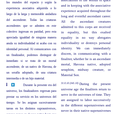
associations of the worlds of space
los mundos del espacio y según la
and in keeping with the associative
experiencia asociativa adquirida a lo
experience acquired throughout the
largo de la larga y memorable andadura
long and eventful ascendant career.
del ascendente. Todas las criaturas
All the ascendant creatures
ascendentes que se admiten en este
admitted to this corps are received
colectivo ingresan en paridad, pero esta
in equality, but this exalted
apreciada igualdad de ninguna manera
equality in no way abrogates
individuality or destroys personal
anula su individualidad ni acaba con su
identity. We can immediately
identidad personal. Al comunicarnos con
discern, in communicating with a
un finalizador, podemos distinguir de
finaliter, whether he is an ascendant
inmediato si se trata de un mortal
mortal, Havona native, adopted
ascendente, de un nativo de Havona, de
seraphim, midway creature, or
un serafín adoptado, de una criatura
Material Son.
intermedia o de un hijo material.
31:0.10 (345.10)
During the present
Durante la presente era del
universe age the finaliters return to
universo, los finalizadores regresan para
serve in the universes of time. They
prestar su servicio en los universos del
are assigned to labor successively
tiempo. Se les asignan sucesivamente
in the different superuniverses and
tareas en los distintos suprauniversos,
never in their native superuniverses