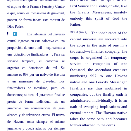
been fused with the spirit of the
First Source and Center, or who, like
el espíritu de la Primera Fuente y Centro
the Gravity Messengers, innately
o que, como los mensajeros de gravedad,
embody this spirit of God the
poseen de forma innata este espíritu de
Father.
Dios Padre.
31:1.3 (346.4)
The inhabitants of the
Los habitantes del universo
central universe are received into
central ingresan en este colectivo en una
the corps in the ratio of one in a
proporción de uno a mil —equivalente a
thousand—a finaliter company. The
una dotación de finalizadores—. Para su
corps is organized for temporary
servicio temporal, el colectivo se
service in companies of one
organiza en dotaciones de mil. Su
thousand, the ascendant creatures
número es 997 por un nativo de Havona
numbering 997 to one Havona
y un mensajero de gravedad. Los
native and one Gravity Messenger.
finalizadores se movilizan, pues, en
Finaliters are thus mobilized in
companies, but the finality oath is
dotaciones; si bien, el juramento final se
administered individually. It is an
presta de forma individual. Es un
oath of sweeping implications and
juramento con consecuencias de gran
eternal import. The Havona native
alcance y de relevancia eterna. El nativo
takes the same oath and becomes
de Havona toma siempre el mismo
forever attached to the corps.
juramento y queda adscrito por siempre