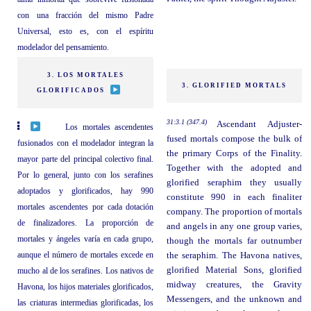
con una fracción del mismo Padre
Universal, esto es, con el espíritu
modelador del pensamiento.
3. LOS MORTALES
3. GLORIFIED MORTALS
GLORIFICADOS
31:3.1 (347.4)
Ascendant Adjuster-
Los mortales ascendentes
fused mortals compose the bulk of
fusionados con el modelador integran la
the primary Corps of the Finality.
mayor parte del principal colectivo final.
Together with the adopted and
Por lo general, junto con los serafines
glorified seraphim they usually
adoptados y glorificados, hay 990
constitute 990 in each finaliter
mortales ascendentes por cada dotación
company. The proportion of mortals
de finalizadores. La proporción de
and angels in any one group varies,
mortales y ángeles varía en cada grupo,
though the mortals far outnumber
aunque el número de mortales excede en
the seraphim. The Havona natives,
glorified Material Sons, glorified
mucho al de los serafines. Los nativos de
midway creatures, the Gravity
Havona, los hijos materiales glorificados,
Messengers, and the unknown and
las criaturas intermedias glorificadas, los