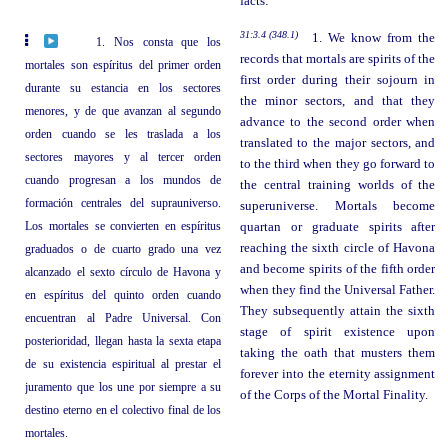
facts:
31:3.4 (348.1)
1. We know from the
1. Nos consta que los
records that mortals are spirits of the
mortales son espíritus del primer orden
first order during their sojourn in
durante su estancia en los sectores
the minor sectors, and that they
menores, y de que avanzan al segundo
advance to the second order when
orden cuando se les traslada a los
translated to the major sectors, and
sectores mayores y al tercer orden
to the third when they go forward to
cuando progresan a los mundos de
the central training worlds of the
formación centrales del suprauniverso.
superuniverse. Mortals become
Los mortales se convierten en espíritus
quartan or graduate spirits after
reaching the sixth circle of Havona
graduados o de cuarto grado una vez
and become spirits of the fifth order
alcanzado el sexto círculo de Havona y
when they find the Universal Father.
en espíritus del quinto orden cuando
They subsequently attain the sixth
encuentran al Padre Universal. Con
stage of spirit existence upon
posterioridad, llegan hasta la sexta etapa
taking the oath that musters them
de su existencia espiritual al prestar el
forever into the eternity assignment
juramento que los une por siempre a su
of the Corps of the Mortal Finality.
destino eterno en el colectivo final de los
mortales.