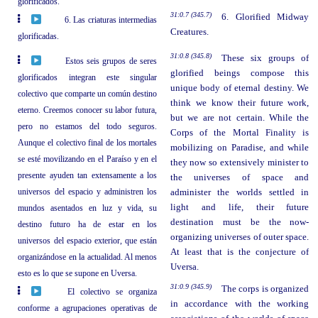
glorificados.
31:0.7 (345.7)
6. Glorified Midway
6. Las criaturas intermedias
Creatures.
glorificadas.
31:0.8 (345.8)
These six groups of
Estos seis grupos de seres
glorified beings compose this
glorificados integran este singular
unique body of eternal destiny. We
colectivo que comparte un común destino
think we know their future work,
eterno. Creemos conocer su labor futura,
but we are not certain. While the
pero no estamos del todo seguros.
Corps of the Mortal Finality is
Aunque el colectivo final de los mortales
mobilizing on Paradise, and while
se esté movilizando en el Paraíso y en el
they now so extensively minister to
presente ayuden tan extensamente a los
the universes of space and
universos del espacio y administren los
administer the worlds settled in
light and life, their future
mundos asentados en luz y vida, su
destination must be the now-
destino futuro ha de estar en los
organizing universes of outer space.
universos del espacio exterior, que están
At least that is the conjecture of
organizándose en la actualidad. Al menos
Uversa.
esto es lo que se supone en Uversa.
31:0.9 (345.9)
The corps is organized
El colectivo se organiza
in accordance with the working
conforme a agrupaciones operativas de