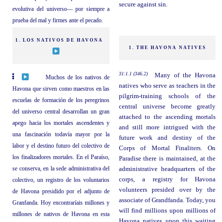
secure against sin.
evolutiva del universo— por siempre a
prueba del mal y firmes ante el pecado.
1. LOS NATIVOS DE HAVONA
1. THE HAVONA NATIVES
31:1.1 (346.2)
Many of the Havona
Muchos de los nativos de
natives who serve as teachers in the
Havona que sirven como maestros en las
pilgrim-training schools of the
escuelas de formación de los peregrinos
central universe become greatly
del universo central desarrollan un gran
attached to the ascending mortals
apego hacia los mortales ascendentes y
and still more intrigued with the
una fascinación todavía mayor por la
future work and destiny of the
labor y el destino futuro del colectivo de
Corps of Mortal Finaliters. On
los finalizadores mortales. En el Paraíso,
Paradise there is maintained, at the
se conserva, en la sede administrativa del
administrative headquarters of the
corps, a registry for Havona
colectivo, un registro de los voluntarios
volunteers presided over by the
de Havona presidido por el adjunto de
associate of Grandfanda. Today, you
Granfanda. Hoy encontraríais millones y
will find millions upon millions of
millones de nativos de Havona en esta
Havona natives upon this waiting