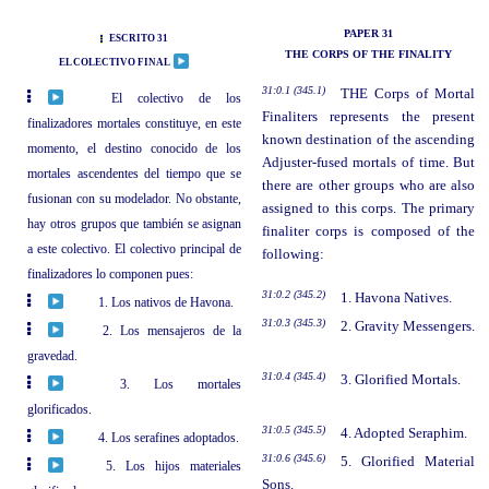
PAPER 31
ESCRITO 31
THE CORPS OF THE FINALITY
EL COLECTIVO FINAL
31:0.1 (345.1)
THE Corps of Mortal
El colectivo de los
Finaliters represents the present
finalizadores mortales constituye, en este
known destination of the ascending
momento, el destino conocido de los
Adjuster-fused mortals of time. But
mortales ascendentes del tiempo que se
there are other groups who are also
fusionan con su modelador. No obstante,
assigned to this corps. The primary
hay otros grupos que también se asignan
finaliter corps is composed of the
a este colectivo. El colectivo principal de
following:
finalizadores lo componen pues:
31:0.2 (345.2)
1. Havona Natives.
1. Los nativos de Havona.
31:0.3 (345.3)
2. Gravity Messengers.
2. Los mensajeros de la
gravedad.
31:0.4 (345.4)
3. Glorified Mortals.
3. Los mortales
glorificados.
31:0.5 (345.5)
4. Adopted Seraphim.
4. Los serafines adoptados.
31:0.6 (345.6)
5. Glorified Material
5. Los hijos materiales
Sons.