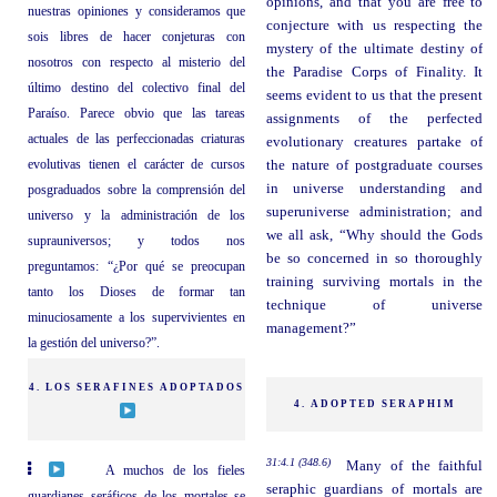
opinions, and that you are free to
nuestras opiniones y consideramos que
conjecture with us respecting the
sois libres de hacer conjeturas con
mystery of the ultimate destiny of
nosotros con respecto al misterio del
the Paradise Corps of Finality. It
último destino del colectivo final del
seems evident to us that the present
Paraíso. Parece obvio que las tareas
assignments of the perfected
actuales de las perfeccionadas criaturas
evolutionary creatures partake of
evolutivas tienen el carácter de cursos
the nature of postgraduate courses
in universe understanding and
posgraduados sobre la comprensión del
superuniverse administration; and
universo y la administración de los
we all ask, “Why should the Gods
suprauniversos; y todos nos
be so concerned in so thoroughly
preguntamos: “¿Por qué se preocupan
training surviving mortals in the
tanto los Dioses de formar tan
technique of universe
minuciosamente a los supervivientes en
management?”
la gestión del universo?”.
4. LOS SERAFINES ADOPTADOS
4. ADOPTED SERAPHIM
31:4.1 (348.6)
Many of the faithful
A muchos de los fieles
seraphic guardians of mortals are
guardianes seráficos de los mortales se