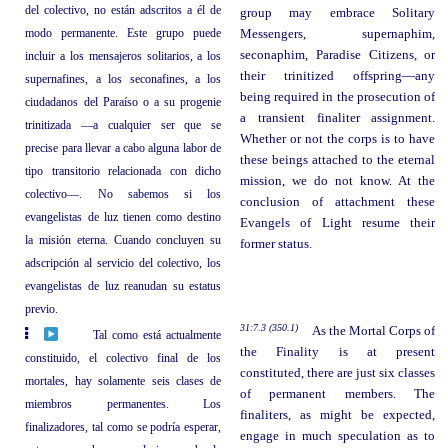
del colectivo, no están adscritos a él de
group may embrace Solitary
modo permanente. Este grupo puede
Messengers, supernaphim,
seconaphim, Paradise Citizens, or
incluir a los mensajeros solitarios, a los
their trinitized offspring—any
supernafines, a los seconafines, a los
being required in the prosecution of
ciudadanos del Paraíso o a su progenie
a transient finaliter assignment.
trinitizada —a cualquier ser que se
Whether or not the corps is to have
precise para llevar a cabo alguna labor de
these beings attached to the eternal
tipo transitorio relacionada con dicho
mission, we do not know. At the
colectivo—. No sabemos si los
conclusion of attachment these
evangelistas de luz tienen como destino
Evangels of Light resume their
la misión eterna. Cuando concluyen su
former status.
adscripción al servicio del colectivo, los
evangelistas de luz reanudan su estatus
previo.
31:7.3 (350.1)
As the Mortal Corps of
Tal como está actualmente
the Finality is at present
constituido, el colectivo final de los
constituted, there are just six classes
mortales, hay solamente seis clases de
of permanent members. The
miembros permanentes. Los
finaliters, as might be expected,
finalizadores, tal como se podría esperar,
engage in much speculation as to