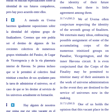
entran en muchas especulaciones sobre la
the identity of their future
identidad de sus futuros compañeros,
comrades, but there is little
pero hay poco acuerdo entre ellos.
agreement among them.
31:7.4 (350.2)
We of Uversa often
A menudo en Uversa
conjecture respecting the identity
hacemos igualmente suposiciones sobre
of the seventh group of finaliters.
la identidad del séptimo grupo de
We entertain many ideas, embracing
finalizadores. Creemos que este podría
possible assignment of some of the
ser el destino de algunos de los
accumulating corps of the
crecientes colectivos de numerosos
numerous trinitized groups on
grupos trinitizados del Paraíso, de Lugar
Paradise, Vicegerington, and the
de Vicerregencia y de la vía planetaria
inner Havona circuit. It is even
interior de Havona. Se piensa incluso
conjectured that the Corps of the
Finality may be permitted to
que se le permitirá al colectivo final
trinitize many of their assistants in
trinitizar a muchos de sus ayudantes para
the work of universe administration
la tarea de administrar el universo, en el
in the event they are destined to the
caso de que se les destine al servicio de
service of universes now in the
los universos actualmente en formación.
making.
31:7.5 (350.3)
One of us holds the
Hay alguien de nosotros
opinion that this vacant place in the
que opina que ese sitio vacante en el