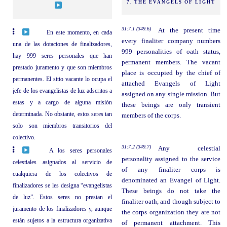
7. THE EVANGELS OF LIGHT
31:7.1 (349.6)
At the present time
En este momento, en cada
every finaliter company numbers
una de las dotaciones de finalizadores,
999 personalities of oath status,
hay 999 seres personales que han
permanent members. The vacant
prestado juramento y que son miembros
place is occupied by the chief of
permanentes. El sitio vacante lo ocupa el
attached Evangels of Light
jefe de los evangelistas de luz adscritos a
assigned on any single mission. But
estas y a cargo de alguna misión
these beings are only transient
determinada. No obstante, estos seres tan
members of the corps.
solo son miembros transitorios del
colectivo.
31:7.2 (349.7)
Any celestial
A los seres personales
personality assigned to the service
celestiales asignados al servicio de
of any finaliter corps is
cualquiera de los colectivos de
denominated an Evangel of Light.
finalizadores se les designa “evangelistas
These beings do not take the
de luz”. Estos seres no prestan el
finaliter oath, and though subject to
juramento de los finalizadores y, aunque
the corps organization they are not
están sujetos a la estructura organizativa
of permanent attachment. This