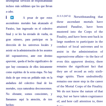
desempeñar servicios de responsabilidad
incluso más sublimes que los que llevan
a cabo.
31:3.3 (347.6)
Notwithstanding that
A pesar de que estos
these ascendant mortals have
ascendentes mortales han alcanzado el
attained Paradise, have been
Paraíso, han ingresado en el colectivo
mustered into the Corps of the
final y se les ha enviado de vuelta, en
Finality, and have been sent back in
gran número, para participar en la
large numbers to participate in the
dirección de los universos locales y
conduct of local universes and to
asistir en la administración de los asuntos
assist in the administration of
del suprauniverso, ante este destino
superuniverse affairs—in the face of
aparente
, queda el hecho significativo de
even this
apparent
destiny, there
remains the significant fact that
que hay constancia de ellos únicamente
they are of record as only sixth-
como espíritus de la sexta etapa. No hay
stage spirits. There undoubtedly
duda de que resta un peldaño más en la
remains one more step in the career
andadura del colectivo final de los
of the Mortal Corps of the Finality.
mortales, cuya naturaleza desconocemos.
We do not know the nature of that
No obstante, somos conscientes, y
step, but we have taken cognizance
llamamos aquí la atención, de tres
of, and here call attention to, three
hechos: