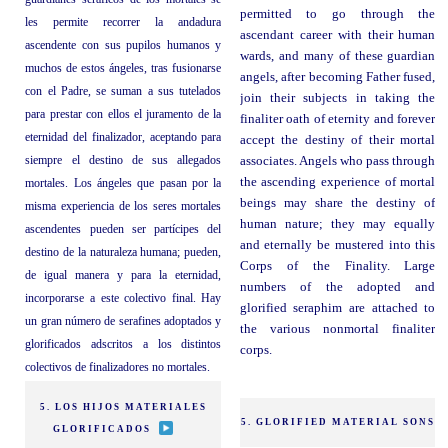
permitted to go through the
les permite recorrer la andadura
ascendant career with their human
ascendente con sus pupilos humanos y
wards, and many of these guardian
muchos de estos ángeles, tras fusionarse
angels, after becoming Father fused,
con el Padre, se suman a sus tutelados
join their subjects in taking the
para prestar con ellos el juramento de la
finaliter oath of eternity and forever
eternidad del finalizador, aceptando para
accept the destiny of their mortal
siempre el destino de sus allegados
associates. Angels who pass through
the ascending experience of mortal
mortales. Los ángeles que pasan por la
beings may share the destiny of
misma experiencia de los seres mortales
human nature; they may equally
ascendentes pueden ser partícipes del
and eternally be mustered into this
destino de la naturaleza humana; pueden,
Corps of the Finality. Large
de igual manera y para la eternidad,
numbers of the adopted and
incorporarse a este colectivo final. Hay
glorified seraphim are attached to
un gran número de serafines adoptados y
the various nonmortal finaliter
glorificados adscritos a los distintos
corps.
colectivos de finalizadores no mortales.
5. LOS HIJOS MATERIALES
5. GLORIFIED MATERIAL SONS
GLORIFICADOS