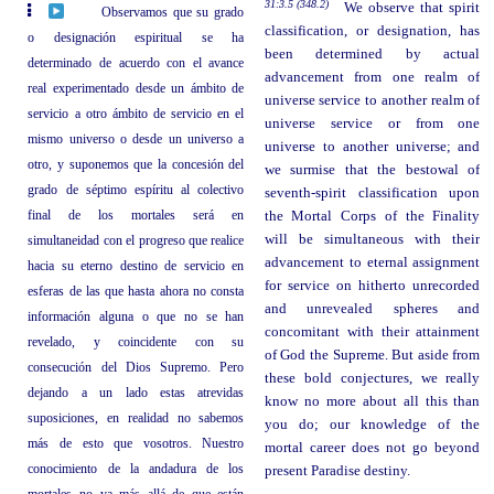
31:3.5 (348.2)
We observe that spirit
Observamos que su grado
classification, or designation, has
o designación espiritual se ha
been determined by actual
determinado de acuerdo con el avance
advancement from one realm of
real experimentado desde un ámbito de
universe service to another realm of
servicio a otro ámbito de servicio en el
universe service or from one
mismo universo o desde un universo a
universe to another universe; and
otro, y suponemos que la concesión del
we surmise that the bestowal of
grado de séptimo espíritu al colectivo
seventh-spirit classification upon
final de los mortales será en
the Mortal Corps of the Finality
will be simultaneous with their
simultaneidad con el progreso que realice
advancement to eternal assignment
hacia su eterno destino de servicio en
for service on hitherto unrecorded
esferas de las que hasta ahora no consta
and unrevealed spheres and
información alguna o que no se han
concomitant with their attainment
revelado, y coincidente con su
of God the Supreme. But aside from
consecución del Dios Supremo. Pero
these bold conjectures, we really
dejando a un lado estas atrevidas
know no more about all this than
suposiciones, en realidad no sabemos
you do; our knowledge of the
más de esto que vosotros. Nuestro
mortal career does not go beyond
conocimiento de la andadura de los
present Paradise destiny.
mortales no va más allá de que están