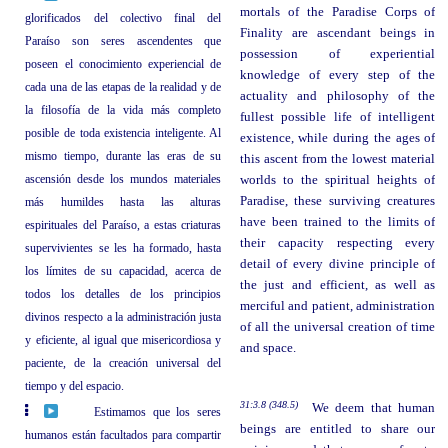
mortals of the Paradise Corps of
glorificados del colectivo final del
Finality are ascendant beings in
Paraíso son seres ascendentes que
possession of experiential
poseen el conocimiento experiencial de
knowledge of every step of the
cada una de las etapas de la realidad y de
actuality and philosophy of the
la filosofía de la vida más completo
fullest possible life of intelligent
posible de toda existencia inteligente. Al
existence, while during the ages of
mismo tiempo, durante las eras de su
this ascent from the lowest material
ascensión desde los mundos materiales
worlds to the spiritual heights of
Paradise, these surviving creatures
más humildes hasta las alturas
have been trained to the limits of
espirituales del Paraíso, a estas criaturas
their capacity respecting every
supervivientes se les ha formado, hasta
detail of every divine principle of
los límites de su capacidad, acerca de
the just and efficient, as well as
todos los detalles de los principios
merciful and patient, administration
divinos respecto a la administración justa
of all the universal creation of time
y eficiente, al igual que misericordiosa y
and space.
paciente, de la creación universal del
tiempo y del espacio.
31:3.8 (348.5)
We deem that human
Estimamos que los seres
beings are entitled to share our
humanos están facultados para compartir