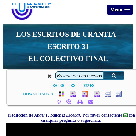
Menu
LOS ESCRITOS DE URANTIA -
ESCRITO 31
EL COLECTIVO FINAL
030
032
DOWNLOADS ➔
Traducción de
Ángel F. Sánchez Escobar
. Por favor contácteme
con
cualquier pregunta o sugerencia.