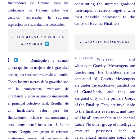
finalizadores de Havona, para los
constituting the supreme goals of
ciudadanos de Havona estos tres
their supernal careers, together with
their possible admission to the
destinos representan la suprema
Corps of Havona Finaliters.
aspiración de sus andaduras celestiales.
2. LOS MENSAJEROS DE LA
2. GRAVITY MESSENGERS
GRAVEDAD
31:2.1 (346.7)
Wherever and
Dondequiera y cuando
whenever Gravity Messengers are
quiera que los mensajeros de la gravedad
functioning, the finaliters are in
actúen, los finalizadores están al mando.
command. All Gravity Messengers
Todos los mensajeros de la gravedad son
are under the exclusive jurisdiction
de la competencia exclusiva de
of Grandfanda, and they are
Granfanda y están asignados únicamente
assigned only to the primary Corps
al principal colectivo final. Resultan de
of the Finality. They are invaluable
un incalculable valor para los
to the finaliters even now, and they
finalizadores, incluso en este momento, y
will be all-serviceable in the eternal
future. No other group of intelligent
serán muy beneficiosos en el futuro
creatures possesses such a
eterno. Ningún otro grupo de criaturas
personalized messenger corps able
inteligentes posee tal colectivo de