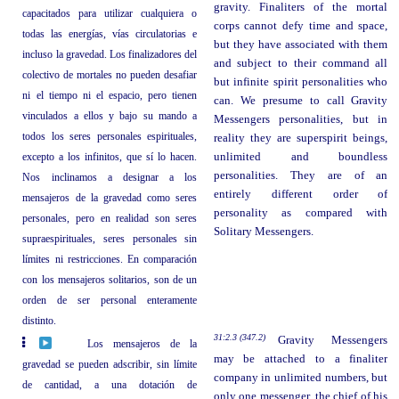
gravity. Finaliters of the mortal
capacitados para utilizar cualquiera o
corps cannot defy time and space,
todas las energías, vías circulatorias e
but they have associated with them
incluso la gravedad. Los finalizadores del
and subject to their command all
colectivo de mortales no pueden desafiar
but infinite spirit personalities who
ni el tiempo ni el espacio, pero tienen
can. We presume to call Gravity
vinculados a ellos y bajo su mando a
Messengers personalities, but in
todos los seres personales espirituales,
reality they are superspirit beings,
excepto a los infinitos, que sí lo hacen.
unlimited and boundless
personalities. They are of an
Nos inclinamos a designar a los
entirely different order of
mensajeros de la gravedad como seres
personality as compared with
personales, pero en realidad son seres
Solitary Messengers.
supraespirituales, seres personales sin
límites ni restricciones. En comparación
con los mensajeros solitarios, son de un
orden de ser personal enteramente
distinto.
31:2.3 (347.2)
Gravity Messengers
Los mensajeros de la
may be attached to a finaliter
gravedad se pueden adscribir, sin límite
company in unlimited numbers, but
de cantidad, a una dotación de
only one messenger, the chief of his