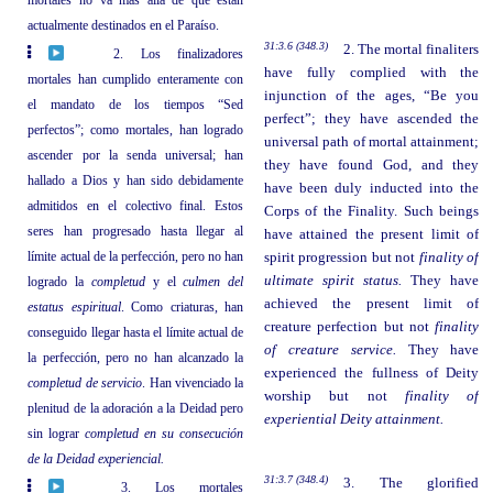
actualmente destinados en el Paraíso.
31:3.6 (348.3)
2. The mortal finaliters
2. Los finalizadores
have fully complied with the
mortales han cumplido enteramente con
injunction of the ages, “Be you
el mandato de los tiempos “Sed
perfect”; they have ascended the
perfectos”; como mortales, han logrado
universal path of mortal attainment;
ascender por la senda universal; han
they have found God, and they
hallado a Dios y han sido debidamente
have been duly inducted into the
admitidos en el colectivo final. Estos
Corps of the Finality. Such beings
seres han progresado hasta llegar al
have attained the present limit of
límite actual de la perfección, pero no han
spirit progression but not
finality of
ultimate spirit status.
They have
logrado la
completud
y el
culmen del
achieved the present limit of
estatus espiritual
. Como criaturas, han
creature perfection but not
finality
conseguido llegar hasta el límite actual de
of creature service.
They have
la perfección, pero no han alcanzado la
experienced the fullness of Deity
completud de servicio
. Han vivenciado la
worship but not
finality of
plenitud de la adoración a la Deidad pero
experiential Deity attainment.
sin lograr
completud en su consecución
de la Deidad experiencial.
31:3.7 (348.4)
3. The glorified
3. Los mortales