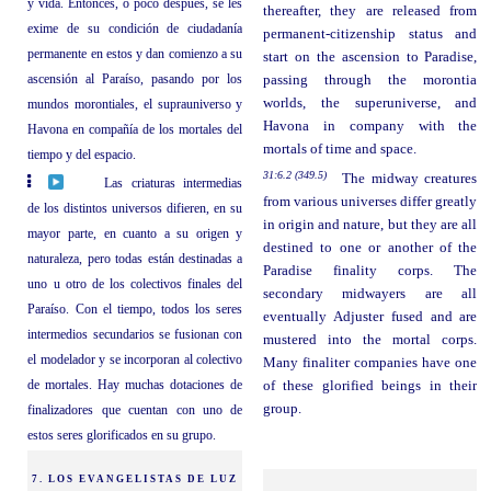
y vida. Entonces, o poco después, se les
thereafter, they are released from
exime de su condición de ciudadanía
permanent-citizenship status and
permanente en estos y dan comienzo a su
start on the ascension to Paradise,
ascensión al Paraíso, pasando por los
passing through the morontia
worlds, the superuniverse, and
mundos morontiales, el suprauniverso y
Havona in company with the
Havona en compañía de los mortales del
mortals of time and space.
tiempo y del espacio.
31:6.2 (349.5)
The midway creatures
Las criaturas intermedias
from various universes differ greatly
de los distintos universos difieren, en su
in origin and nature, but they are all
mayor parte, en cuanto a su origen y
destined to one or another of the
naturaleza, pero todas están destinadas a
Paradise finality corps. The
uno u otro de los colectivos finales del
secondary midwayers are all
Paraíso. Con el tiempo, todos los seres
eventually Adjuster fused and are
intermedios secundarios se fusionan con
mustered into the mortal corps.
el modelador y se incorporan al colectivo
Many finaliter companies have one
de mortales. Hay muchas dotaciones de
of these glorified beings in their
group.
finalizadores que cuentan con uno de
estos seres glorificados en su grupo.
7. LOS EVANGELISTAS DE LUZ