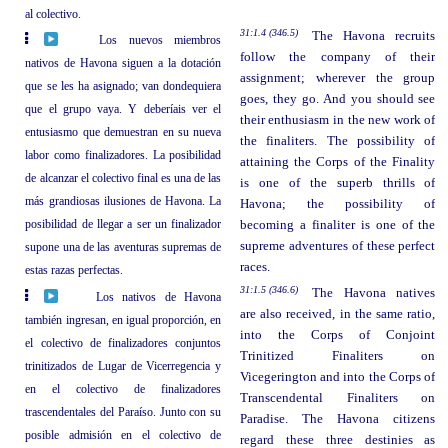
al colectivo.
31:1.4 (346.5)
The Havona recruits
Los nuevos miembros
follow the company of their
nativos de Havona siguen a la dotación
assignment; wherever the group
que se les ha asignado; van dondequiera
goes, they go. And you should see
que el grupo vaya. Y deberíais ver el
their enthusiasm in the new work of
entusiasmo que demuestran en su nueva
the finaliters. The possibility of
labor como finalizadores. La posibilidad
attaining the Corps of the Finality
de alcanzar el colectivo final es una de las
is one of the superb thrills of
más grandiosas ilusiones de Havona. La
Havona; the possibility of
posibilidad de llegar a ser un finalizador
becoming a finaliter is one of the
supreme adventures of these perfect
supone una de las aventuras supremas de
races.
estas razas perfectas.
31:1.5 (346.6)
The Havona natives
Los nativos de Havona
are also received, in the same ratio,
también ingresan, en igual proporción, en
into the Corps of Conjoint
el colectivo de finalizadores conjuntos
Trinitized Finaliters on
trinitizados de Lugar de Vicerregencia y
Vicegerington and into the Corps of
en el colectivo de finalizadores
Transcendental Finaliters on
trascendentales del Paraíso. Junto con su
Paradise. The Havona citizens
posible admisión en el colectivo de
regard these three destinies as