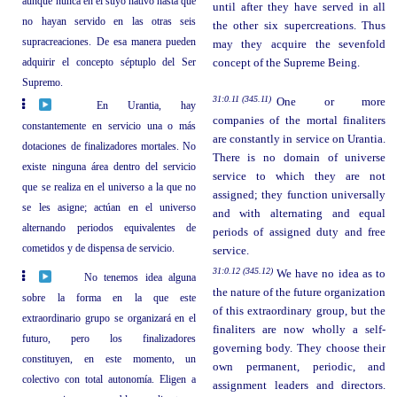
aunque nunca en el suyo nativo hasta que
until after they have served in all
no hayan servido en las otras seis
the other six supercreations. Thus
supracreaciones. De esa manera pueden
may they acquire the sevenfold
adquirir el concepto séptuplo del Ser
concept of the Supreme Being.
Supremo.
31:0.11 (345.11)
One or more
En Urantia, hay
companies of the mortal finaliters
constantemente en servicio una o más
are constantly in service on Urantia.
dotaciones de finalizadores mortales. No
There is no domain of universe
existe ninguna área dentro del servicio
service to which they are not
que se realiza en el universo a la que no
assigned; they function universally
se les asigne; actúan en el universo
and with alternating and equal
alternando periodos equivalentes de
periods of assigned duty and free
cometidos y de dispensa de servicio.
service.
31:0.12 (345.12)
We have no idea as to
No tenemos idea alguna
the nature of the future organization
sobre la forma en la que este
of this extraordinary group, but the
extraordinario grupo se organizará en el
finaliters are now wholly a self-
futuro, pero los finalizadores
governing body. They choose their
constituyen, en este momento, un
own permanent, periodic, and
colectivo con total autonomía. Eligen a
assignment leaders and directors.