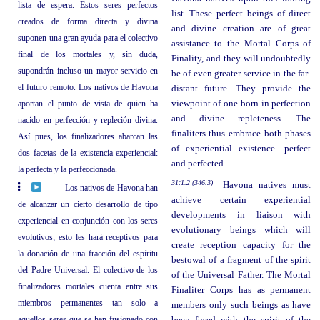
lista de espera. Estos seres perfectos
list. These perfect beings of direct
creados de forma directa y divina
and divine creation are of great
suponen una gran ayuda para el colectivo
assistance to the Mortal Corps of
final de los mortales y, sin duda,
Finality, and they will undoubtedly
supondrán incluso un mayor servicio en
be of even greater service in the far-
el futuro remoto. Los nativos de Havona
distant future. They provide the
aportan el punto de vista de quien ha
viewpoint of one born in perfection
and divine repleteness. The
nacido en perfección y repleción divina.
finaliters thus embrace both phases
Así pues, los finalizadores abarcan las
of experiential existence—perfect
dos facetas de la existencia experiencial:
and perfected.
la perfecta y la perfeccionada.
31:1.2 (346.3)
Havona natives must
Los nativos de Havona han
achieve certain experiential
de alcanzar un cierto desarrollo de tipo
developments in liaison with
experiencial en conjunción con los seres
evolutionary beings which will
evolutivos; esto les hará receptivos para
create reception capacity for the
la donación de una fracción del espíritu
bestowal of a fragment of the spirit
del Padre Universal. El colectivo de los
of the Universal Father. The Mortal
finalizadores mortales cuenta entre sus
Finaliter Corps has as permanent
miembros permanentes tan solo a
members only such beings as have
aquellos seres que se han fusionado con