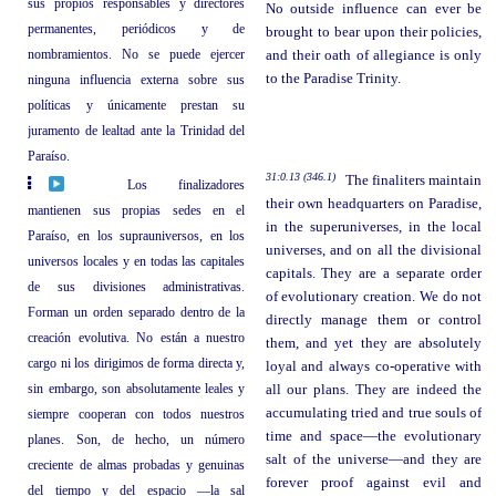
sus propios responsables y directores
No outside influence can ever be
permanentes, periódicos y de
brought to bear upon their policies,
nombramientos. No se puede ejercer
and their oath of allegiance is only
to the Paradise Trinity.
ninguna influencia externa sobre sus
políticas y únicamente prestan su
juramento de lealtad ante la Trinidad del
Paraíso.
31:0.13 (346.1)
The finaliters maintain
Los finalizadores
their own headquarters on Paradise,
mantienen sus propias sedes en el
in the superuniverses, in the local
Paraíso, en los suprauniversos, en los
universes, and on all the divisional
universos locales y en todas las capitales
capitals. They are a separate order
de sus divisiones administrativas.
of evolutionary creation. We do not
Forman un orden separado dentro de la
directly manage them or control
creación evolutiva. No están a nuestro
them, and yet they are absolutely
cargo ni los dirigimos de forma directa y,
loyal and always co-operative with
sin embargo, son absolutamente leales y
all our plans. They are indeed the
accumulating tried and true souls of
siempre cooperan con todos nuestros
time and space—the evolutionary
planes. Son, de hecho, un número
salt of the universe—and they are
creciente de almas probadas y genuinas
forever proof against evil and
del tiempo y del espacio —la sal