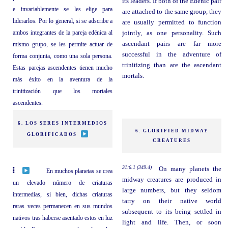
its leaders. If both of the Edenic pair
e invariablemente se les elige para
are attached to the same group, they
liderarlos. Por lo general, si se adscribe a
are usually permitted to function
ambos integrantes de la pareja edénica al
jointly, as one personality. Such
ascendant pairs are far more
mismo grupo, se les permite actuar de
successful in the adventure of
forma conjunta, como una sola persona.
trinitizing than are the ascendant
Estas parejas ascendentes tienen mucho
mortals.
más éxito en la aventura de la
trinitización que los mortales
ascendentes.
6. LOS SERES INTERMEDIOS
6. GLORIFIED MIDWAY
GLORIFICADOS
CREATURES
31:6.1 (349.4)
On many planets the
En muchos planetas se crea
midway creatures are produced in
un elevado número de criaturas
large numbers, but they seldom
intermedias, si bien, dichas criaturas
tarry on their native world
raras veces permanecen en sus mundos
subsequent to its being settled in
nativos tras haberse asentado estos en luz
light and life. Then, or soon