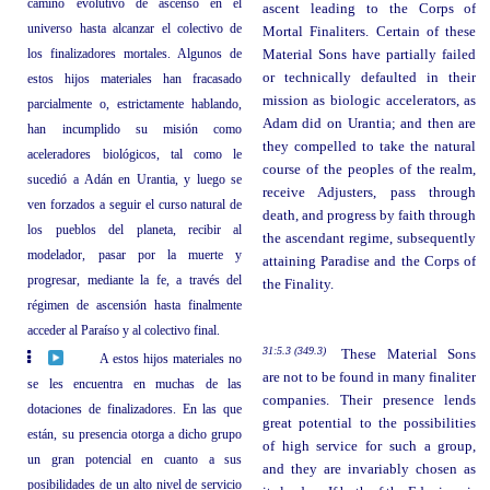
camino evolutivo de ascenso en el
ascent leading to the Corps of
universo hasta alcanzar el colectivo de
Mortal Finaliters. Certain of these
los finalizadores mortales. Algunos de
Material Sons have partially failed
or technically defaulted in their
estos hijos materiales han fracasado
mission as biologic accelerators, as
parcialmente o, estrictamente hablando,
Adam did on Urantia; and then are
han incumplido su misión como
they compelled to take the natural
aceleradores biológicos, tal como le
course of the peoples of the realm,
sucedió a Adán en Urantia, y luego se
receive Adjusters, pass through
ven forzados a seguir el curso natural de
death, and progress by faith through
los pueblos del planeta, recibir al
the ascendant regime, subsequently
modelador, pasar por la muerte y
attaining Paradise and the Corps of
progresar, mediante la fe, a través del
the Finality.
régimen de ascensión hasta finalmente
acceder al Paraíso y al colectivo final.
31:5.3 (349.3)
These Material Sons
A estos hijos materiales no
are not to be found in many finaliter
se les encuentra en muchas de las
companies. Their presence lends
dotaciones de finalizadores. En las que
great potential to the possibilities
están, su presencia otorga a dicho grupo
of high service for such a group,
un gran potencial en cuanto a sus
and they are invariably chosen as
posibilidades de un alto nivel de servicio