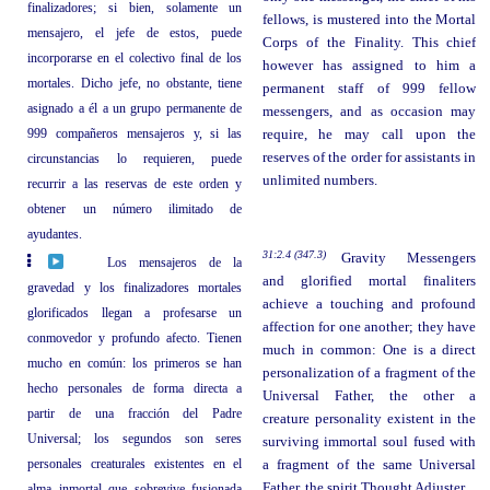
finalizadores; si bien, solamente un
fellows, is mustered into the Mortal
mensajero, el jefe de estos, puede
Corps of the Finality. This chief
incorporarse en el colectivo final de los
however has assigned to him a
mortales. Dicho jefe, no obstante, tiene
permanent staff of 999 fellow
asignado a él a un grupo permanente de
messengers, and as occasion may
999 compañeros mensajeros y, si las
require, he may call upon the
reserves of the order for assistants in
circunstancias lo requieren, puede
unlimited numbers.
recurrir a las reservas de este orden y
obtener un número ilimitado de
ayudantes.
31:2.4 (347.3)
Gravity Messengers
Los mensajeros de la
and glorified mortal finaliters
gravedad y los finalizadores mortales
achieve a touching and profound
glorificados llegan a profesarse un
affection for one another; they have
conmovedor y profundo afecto. Tienen
much in common: One is a direct
mucho en común: los primeros se han
personalization of a fragment of the
hecho personales de forma directa a
Universal Father, the other a
partir de una fracción del Padre
creature personality existent in the
Universal; los segundos son seres
surviving immortal soul fused with
personales creaturales existentes en el
a fragment of the same Universal
Father, the spirit Thought Adjuster.
alma inmortal que sobrevive fusionada