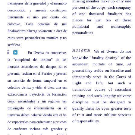
missing member make up only one
mensajeros de la gravedad y el miembro
per cent of the corps; each company
desconocido y ausente constituyen
of one thousand finaliters has
únicamente el uno por ciento del
places for just ten of these
colectivo. Cada dotación de mil
nonmortal and nonseraphic
finalizadores alberga solamente a diez de
personalities.
estos seres personales no mortales y no
seráficos.
31:3.2 (347.5)
We of Uversa do not
En Uversa no conocemos
know the “finality destiny” of the
la “completud del destino” de los
ascendant mortals of time. At
mortales ascendentes del tiempo. En el
present they reside on Paradise and
presente, residen en el Paraíso y prestan
temporarily serve in the Corps of
su servicio de forma temporal en el
Light and Life, but such a
colectivo de luz y vida; si bien, una tan
tremendous course of ascendant
extraordinaria trayectoria de formación
training and such lengthy universe
como ascendentes y un régimen tan
discipline must be designed to
prolongado de entrenamiento en el
qualify them for even greater tests
of trust and more sublime services
universo deben haberse ideado con el fin
of responsibility.
de capacitarlos para enfrentarse a pruebas
de confianza incluso más grandes y