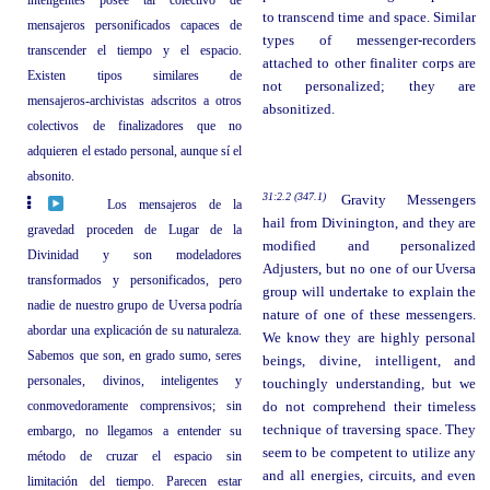
to transcend time and space. Similar
mensajeros personificados capaces de
types of messenger-recorders
transcender el tiempo y el espacio.
attached to other finaliter corps are
Existen tipos similares de
not personalized; they are
mensajeros‑archivistas adscritos a otros
absonitized.
colectivos de finalizadores que no
adquieren el estado personal, aunque sí el
absonito.
31:2.2 (347.1)
Gravity Messengers
Los mensajeros de la
hail from Divinington, and they are
gravedad proceden de Lugar de la
modified and personalized
Divinidad y son modeladores
Adjusters, but no one of our Uversa
transformados y personificados, pero
group will undertake to explain the
nadie de nuestro grupo de Uversa podría
nature of one of these messengers.
abordar una explicación de su naturaleza.
We know they are highly personal
Sabemos que son, en grado sumo, seres
beings, divine, intelligent, and
personales, divinos, inteligentes y
touchingly understanding, but we
conmovedoramente comprensivos; sin
do not comprehend their timeless
technique of traversing space. They
embargo, no llegamos a entender su
seem to be competent to utilize any
método de cruzar el espacio sin
and all energies, circuits, and even
limitación del tiempo. Parecen estar