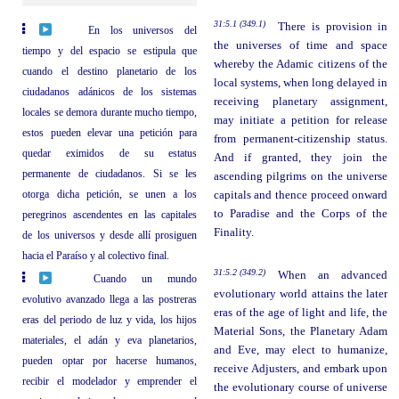
31:5.1 (349.1)
There is provision in
En los universos del
the universes of time and space
tiempo y del espacio se estipula que
whereby the Adamic citizens of the
cuando el destino planetario de los
local systems, when long delayed in
ciudadanos adánicos de los sistemas
receiving planetary assignment,
locales se demora durante mucho tiempo,
may initiate a petition for release
estos pueden elevar una petición para
from permanent-citizenship status.
quedar eximidos de su estatus
And if granted, they join the
permanente de ciudadanos. Si se les
ascending pilgrims on the universe
otorga dicha petición, se unen a los
capitals and thence proceed onward
to Paradise and the Corps of the
peregrinos ascendentes en las capitales
Finality.
de los universos y desde allí prosiguen
hacia el Paraíso y al colectivo final.
31:5.2 (349.2)
When an advanced
Cuando un mundo
evolutionary world attains the later
evolutivo avanzado llega a las postreras
eras of the age of light and life, the
eras del periodo de luz y vida, los hijos
Material Sons, the Planetary Adam
materiales, el adán y eva planetarios,
and Eve, may elect to humanize,
pueden optar por hacerse humanos,
receive Adjusters, and embark upon
recibir el modelador y emprender el
the evolutionary course of universe