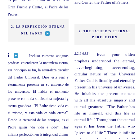
es
parte de la infinitud de la Primera
and Center, the Father of Fathers.
Gran Fuente y Centro, el Padre de los
Padres.
2. LA PERFECCIÓN ETERNA
2. THE FATHER’S ETERNAL
DEL PADRE
PERFECTION
2:2.1 (35.5)
Even your olden
Incluso vuestros antiguos
prophets understood the eternal,
profetas entendieron la naturaleza eterna,
never-beginning, never-ending,
sin principio ni fin, la naturaleza circular
circular nature of the Universal
del Padre Universal. Dios está real y
Father. God is literally and eternally
eternamente presente en su universo de
present in his universe of universes.
los universos. Él habita el momento
He inhabits the present moment
presente con toda su absoluta majestad y
with all his absolute majesty and
eterna grandeza. “El Padre tiene vida en
eternal greatness. “The Father has
sí mismo, y esta vida es vida eterna”.
life in himself, and this life is
eternal life.” Throughout the eternal
Desde la eternidad de los tiempos, es el
ages it has been the Father who
Padre quien “da vida a todo”. Hay
“gives to all life.” There is infinite
infinita perfección en la integridad divina.