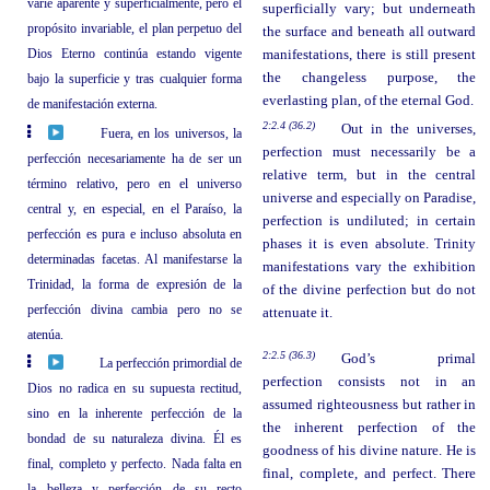
varíe aparente y superficialmente, pero el
superficially vary; but underneath
propósito invariable, el plan perpetuo del
the surface and beneath all outward
Dios Eterno continúa estando vigente
manifestations, there is still present
the changeless purpose, the
bajo la superficie y tras cualquier forma
everlasting plan, of the eternal God.
de manifestación externa.
2:2.4 (36.2)
Out in the universes,
Fuera, en los universos, la
perfection must necessarily be a
perfección necesariamente ha de ser un
relative term, but in the central
término relativo, pero en el universo
universe and especially on Paradise,
central y, en especial, en el Paraíso, la
perfection is undiluted; in certain
perfección es pura e incluso absoluta en
phases it is even absolute. Trinity
determinadas facetas. Al manifestarse la
manifestations vary the exhibition
Trinidad, la forma de expresión de la
of the divine perfection but do not
perfección divina cambia pero no se
attenuate it.
atenúa.
2:2.5 (36.3)
God’s primal
La perfección primordial de
perfection consists not in an
Dios no radica en su supuesta rectitud,
assumed righteousness but rather in
sino en la inherente perfección de la
the inherent perfection of the
bondad de su naturaleza divina. Él es
goodness of his divine nature. He is
final, completo y perfecto. Nada falta en
final, complete, and perfect. There
la belleza y perfección de su recto