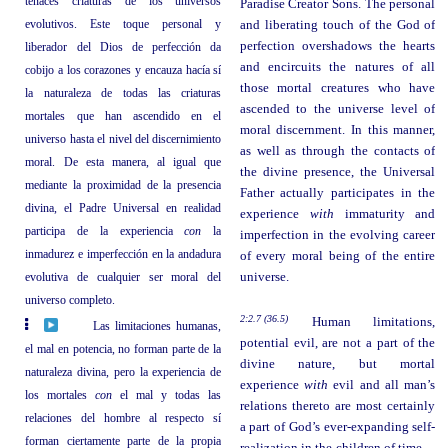
tenaces criaturas de los universos
Paradise Creator Sons. The personal
evolutivos. Este toque personal y
and liberating touch of the God of
perfection overshadows the hearts
liberador del Dios de perfección da
and encircuits the natures of all
cobijo a los corazones y encauza hacía sí
those mortal creatures who have
la naturaleza de todas las criaturas
ascended to the universe level of
mortales que han ascendido en el
moral discernment. In this manner,
universo hasta el nivel del discernimiento
as well as through the contacts of
moral. De esta manera, al igual que
the divine presence, the Universal
mediante la proximidad de la presencia
Father actually participates in the
divina, el Padre Universal en realidad
experience
with
immaturity and
participa de la experiencia
con
la
imperfection in the evolving career
inmadurez e imperfección en la andadura
of every moral being of the entire
evolutiva de cualquier ser moral del
universe.
universo completo.
2:2.7 (36.5)
Human limitations,
Las limitaciones humanas,
potential evil, are not a part of the
el mal en potencia, no forman parte de la
divine nature, but mortal
naturaleza divina, pero la experiencia de
experience
with
evil and all man’s
los mortales
con
el mal y todas las
relations thereto are most certainly
relaciones del hombre al respecto sí
a part of God’s ever-expanding self-
forman ciertamente parte de la propia
realization in the children of time—