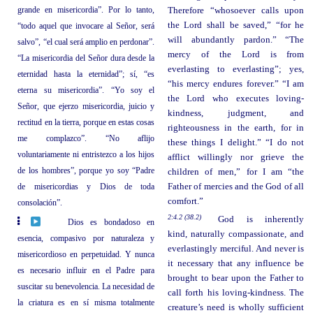
grande en misericordia”. Por lo tanto,
Therefore “whosoever calls upon
the Lord shall be saved,” “for he
“todo aquel que invocare al Señor, será
will abundantly pardon.” “The
salvo”, “el cual será amplio en perdonar”.
mercy of the Lord is from
“La misericordia del Señor dura desde la
everlasting to everlasting”; yes,
eternidad hasta la eternidad”; sí, “es
“his mercy endures forever.” “I am
eterna su misericordia”. “Yo soy el
the Lord who executes loving-
Señor, que ejerzo misericordia, juicio y
kindness, judgment, and
rectitud en la tierra, porque en estas cosas
righteousness in the earth, for in
me complazco”. “No aflijo
these things I delight.” “I do not
voluntariamente ni entristezco a los hijos
afflict willingly nor grieve the
de los hombres”, porque yo soy “Padre
children of men,” for I am “the
de misericordias y Dios de toda
Father of mercies and the God of all
comfort.”
consolación”.
2:4.2 (38.2)
God is inherently
Dios es bondadoso en
kind, naturally compassionate, and
esencia, compasivo por naturaleza y
everlastingly merciful. And never is
misericordioso en perpetuidad. Y nunca
it necessary that any influence be
es necesario influir en el Padre para
brought to bear upon the Father to
suscitar su benevolencia. La necesidad de
call forth his loving-kindness. The
la criatura es en sí misma totalmente
creature’s need is wholly sufficient