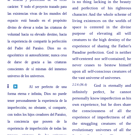
is no thing lacking in the beauty
carácter. Y todo el proyecto trazado para
and perfection of his righteous
las existencias vivas de los mundos del
character. And the whole scheme of
espacio está basado en el propósito
living existences on the worlds of
space is centered in the divine
divino de elevar a todas las criaturas de
purpose of elevating all will
voluntad hacia su elevado destino, hacia
creatures to the high destiny of the
la experiencia de compartir la perfección
experience of sharing the Father’s
del Padre del Paraíso. Dios no es
Paradise perfection. God is neither
egocéntrico ni autosuficiente; nunca cesa
self-centered nor self-contained; he
de darse de gracia a las criaturas
never ceases to bestow himself
conscientes de sí mismas del inmenso
upon all self-conscious creatures of
universo de los universos.
the vast universe of universes.
2:2.6 (36.4)
God is eternally and
Al ser perfecto de una
infinitely perfect, he cannot
forma eterna e infinita, Dios no puede
personally know imperfection as his
tener personalmente la experiencia de la
own experience, but he does share
imperfección; no obstante, sí comparte,
the consciousness of all the
con todos los hijos creadores del Paraíso,
experience of imperfectness of all
la conciencia que poseen de la
the struggling creatures of the
experiencia de imperfección de todas las
evolutionary universes of all the