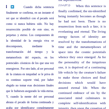
2:3.4 (37.2)
When this sentence is
Cuando dicha sentencia
finally confirmed, the sin-identified
finalmente se confirma, en un instante el
being instantly becomes as though
ser que se identificó con el pecado será
he had not been. There is no
como si nunca hubiera sido. No hay
resurrection from such a fate; it is
resurrección posible de este sino; es
everlasting and eternal. The living
perpetuo y eterno. Los componentes de
energy factors of identity are
la identidad de la energía viva se
resolved by the transformations of
descomponen, mediante la
time and the metamorphoses of
transformación del tiempo y la
space into the cosmic potentials
whence they once emerged. As for
metamorfosis del espacio, en los
the personality of the iniquitous
potenciales cósmicos de los que una vez
one, it is deprived of a continuing
emergieron. Por otro lado, al ser personal
life vehicle by the creature’s failure
de la criatura en iniquidad se le priva de
to make those choices and final
su continuo soporte vital, por haber
decisions which would have
elegido no tomar esas decisiones finales
assured eternal life. When the
que le hubiesen asegurado la vida eterna.
continued embrace of sin by the
Y, cuando la mente del ser personal
associated mind culminates in
abraza el pecado de forma continuada y
complete self-identification with
acaba por identificarse completamente
iniquity, then upon the cessation of