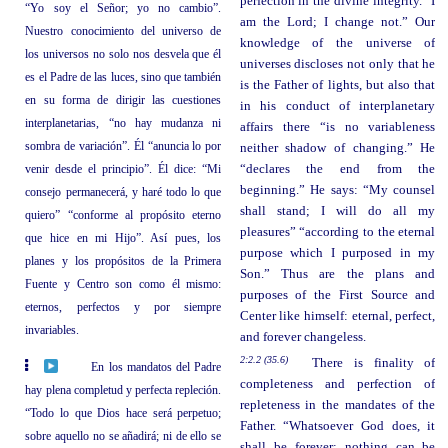
perfection in the divine integrity. “I
“Yo soy el Señor; yo no cambio”.
am the Lord; I change not.” Our
Nuestro conocimiento del universo de
knowledge of the universe of
los universos no solo nos desvela que él
universes discloses not only that he
es el Padre de las luces, sino que también
is the Father of lights, but also that
en su forma de dirigir las cuestiones
in his conduct of interplanetary
interplanetarias, “no hay mudanza ni
affairs there “is no variableness
sombra de variación”. Él “anuncia lo por
neither shadow of changing.” He
venir desde el principio”. Él dice: “Mi
“declares the end from the
beginning.” He says: “My counsel
consejo permanecerá, y haré todo lo que
shall stand; I will do all my
quiero” “conforme al propósito eterno
pleasures” “according to the eternal
que hice en mi Hijo”. Así pues, los
purpose which I purposed in my
planes y los propósitos de la Primera
Son.” Thus are the plans and
Fuente y Centro son como él mismo:
purposes of the First Source and
eternos, perfectos y por siempre
Center like himself: eternal, perfect,
invariables.
and forever changeless.
2:2.2 (35.6)
There is finality of
En los mandatos del Padre
completeness and perfection of
hay plena completud y perfecta repleción.
repleteness in the mandates of the
“Todo lo que Dios hace será perpetuo;
Father. “Whatsoever God does, it
sobre aquello no se añadirá; ni de ello se
shall be forever; nothing can be