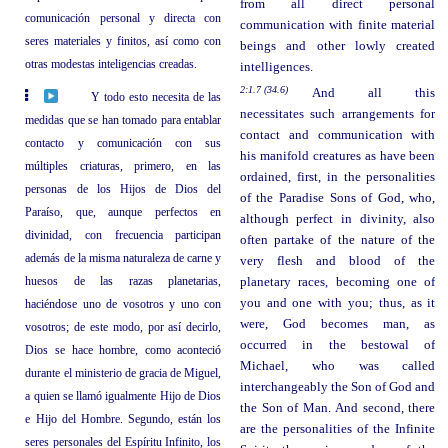
from all direct personal
comunicación personal y directa con
communication with finite material
seres materiales y finitos, así como con
beings and other lowly created
otras modestas inteligencias creadas.
intelligences.
2:1.7 (34.6)
And all this
Y todo esto necesita de las
necessitates such arrangements for
medidas que se han tomado para entablar
contact and communication with
contacto y comunicación con sus
his manifold creatures as have been
múltiples criaturas, primero, en las
ordained, first, in the personalities
personas de los Hijos de Dios del
of the Paradise Sons of God, who,
Paraíso, que, aunque perfectos en
although perfect in divinity, also
divinidad, con frecuencia participan
often partake of the nature of the
además de la misma naturaleza de carne y
very flesh and blood of the
huesos de las razas planetarias,
planetary races, becoming one of
you and one with you; thus, as it
haciéndose uno de vosotros y uno con
were, God becomes man, as
vosotros; de este modo, por así decirlo,
occurred in the bestowal of
Dios se hace hombre, como aconteció
Michael, who was called
durante el ministerio de gracia de Miguel,
interchangeably the Son of God and
a quien se llamó igualmente Hijo de Dios
the Son of Man. And second, there
e Hijo del Hombre. Segundo, están los
are the personalities of the Infinite
seres personales del Espíritu Infinito, los