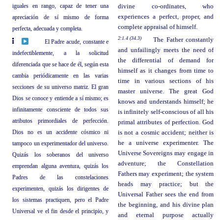
iguales en rango, capaz de tener una
divine co-ordinates, who
experiences a perfect, proper, and
apreciación de sí mismo de forma
complete appraisal of himself.
perfecta, adecuada y completa.
2:1.4 (34.3)
The Father constantly
El Padre acude, constante e
and unfailingly meets the need of
indefectiblemente, a la solicitud
the differential of demand for
diferenciada que se hace de él, según esta
himself as it changes from time to
cambia periódicamente en las varias
time in various sections of his
secciones de su universo matriz. El gran
master universe. The great God
Dios se conoce y entiende a sí mismo; es
knows and understands himself; he
infinitamente consciente de todos sus
is infinitely self-conscious of all his
atributos primordiales de perfección.
primal attributes of perfection. God
Dios no es un accidente cósmico ni
is not a cosmic accident; neither is
he a universe experimenter. The
tampoco un experimentador del universo.
Universe Sovereigns may engage in
Quizás los soberanos del universo
adventure; the Constellation
emprendan alguna aventura, quizás los
Fathers may experiment; the system
Padres de las constelaciones
heads may practice; but the
experimenten, quizás los dirigentes de
Universal Father sees the end from
los sistemas practiquen, pero el Padre
the beginning, and his divine plan
Universal ve el fin desde el principio, y
and eternal purpose actually