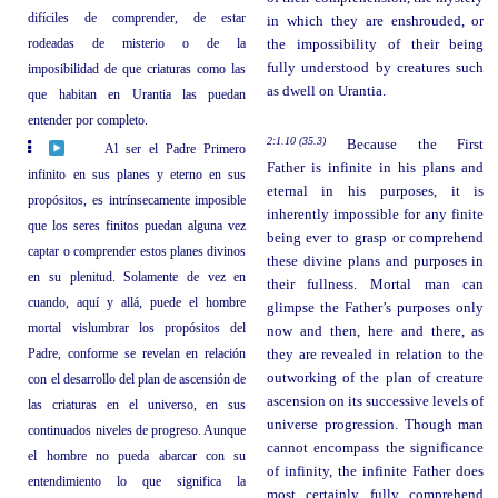
difíciles de comprender, de estar
in which they are enshrouded, or
rodeadas de misterio o de la
the impossibility of their being
fully understood by creatures such
imposibilidad de que criaturas como las
as dwell on Urantia.
que habitan en Urantia las puedan
entender por completo.
2:1.10 (35.3)
Because the First
Al ser el Padre Primero
Father is infinite in his plans and
infinito en sus planes y eterno en sus
eternal in his purposes, it is
propósitos, es intrínsecamente imposible
inherently impossible for any finite
que los seres finitos puedan alguna vez
being ever to grasp or comprehend
captar o comprender estos planes divinos
these divine plans and purposes in
en su plenitud. Solamente de vez en
their fullness. Mortal man can
cuando, aquí y allá, puede el hombre
glimpse the Father’s purposes only
mortal vislumbrar los propósitos del
now and then, here and there, as
Padre, conforme se revelan en relación
they are revealed in relation to the
outworking of the plan of creature
con el desarrollo del plan de ascensión de
ascension on its successive levels of
las criaturas en el universo, en sus
universe progression. Though man
continuados niveles de progreso. Aunque
cannot encompass the significance
el hombre no pueda abarcar con su
of infinity, the infinite Father does
entendimiento lo que significa la
most certainly fully comprehend