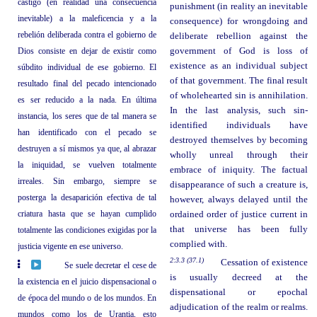
castigo (en realidad una consecuencia
punishment (in reality an inevitable
inevitable) a la maleficencia y a la
consequence) for wrongdoing and
rebelión deliberada contra el gobierno de
deliberate rebellion against the
Dios consiste en dejar de existir como
government of God is loss of
existence as an individual subject
súbdito individual de ese gobierno. El
of that government. The final result
resultado final del pecado intencionado
of wholehearted sin is annihilation.
es ser reducido a la nada. En última
In the last analysis, such sin-
instancia, los seres que de tal manera se
identified individuals have
han identificado con el pecado se
destroyed themselves by becoming
destruyen a sí mismos ya que, al abrazar
wholly unreal through their
la iniquidad, se vuelven totalmente
embrace of iniquity. The factual
irreales. Sin embargo, siempre se
disappearance of such a creature is,
posterga la desaparición efectiva de tal
however, always delayed until the
criatura hasta que se hayan cumplido
ordained order of justice current in
that universe has been fully
totalmente las condiciones exigidas por la
complied with.
justicia vigente en ese universo.
2:3.3 (37.1)
Cessation of existence
Se suele decretar el cese de
is usually decreed at the
la existencia en el juicio dispensacional o
dispensational or epochal
de época del mundo o de los mundos. En
adjudication of the realm or realms.
mundos como los de Urantia, esto