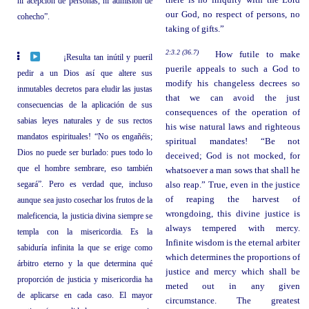
ni acepción de personas, ni admisión de
our God, no respect of persons, no
cohecho”.
taking of gifts.”
2:3.2 (36.7)
How futile to make
¡Resulta tan inútil y pueril
puerile appeals to such a God to
pedir a un Dios así que altere sus
modify his changeless decrees so
inmutables decretos para eludir las justas
that we can avoid the just
consecuencias de la aplicación de sus
consequences of the operation of
sabias leyes naturales y de sus rectos
his wise natural laws and righteous
mandatos espirituales! “No os engañéis;
spiritual mandates! “Be not
Dios no puede ser burlado: pues todo lo
deceived; God is not mocked, for
que el hombre sembrare, eso también
whatsoever a man sows that shall he
segará”. Pero es verdad que, incluso
also reap.” True, even in the justice
of reaping the harvest of
aunque sea justo cosechar los frutos de la
wrongdoing, this divine justice is
maleficencia, la justicia divina siempre se
always tempered with mercy.
templa con la misericordia. Es la
Infinite wisdom is the eternal arbiter
sabiduría infinita la que se erige como
which determines the proportions of
árbitro eterno y la que determina qué
justice and mercy which shall be
proporción de justicia y misericordia ha
meted out in any given
de aplicarse en cada caso. El mayor
circumstance. The greatest