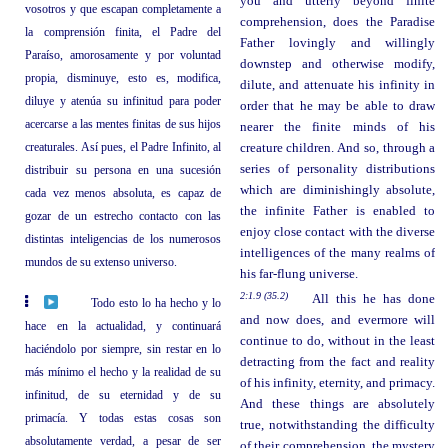
you and utterly beyond finite
vosotros y que escapan completamente a
comprehension, does the Paradise
la comprensión finita, el Padre del
Father lovingly and willingly
Paraíso, amorosamente y por voluntad
downstep and otherwise modify,
propia, disminuye, esto es, modifica,
dilute, and attenuate his infinity in
diluye y atenúa su infinitud para poder
order that he may be able to draw
acercarse a las mentes finitas de sus hijos
nearer the finite minds of his
creaturales. Así pues, el Padre Infinito, al
creature children. And so, through a
series of personality distributions
distribuir su persona en una sucesión
which are diminishingly absolute,
cada vez menos absoluta, es capaz de
the infinite Father is enabled to
gozar de un estrecho contacto con las
enjoy close contact with the diverse
distintas inteligencias de los numerosos
intelligences of the many realms of
mundos de su extenso universo.
his far-flung universe.
2:1.9 (35.2)
All this he has done
Todo esto lo ha hecho y lo
and now does, and evermore will
hace en la actualidad, y continuará
continue to do, without in the least
haciéndolo por siempre, sin restar en lo
detracting from the fact and reality
más mínimo el hecho y la realidad de su
of his infinity, eternity, and primacy.
infinitud, de su eternidad y de su
And these things are absolutely
primacía. Y todas estas cosas son
true, notwithstanding the difficulty
absolutamente verdad, a pesar de ser
of their comprehension, the mystery