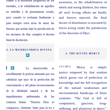
cuanto a la ascensión progresiva de los
ascension, to the rehabilitation of
mortales, a la rehabilitación de aquellos
rebels and wrong thinkers, but when
en rebeldía y de pensamiento errado,
all such loving efforts are finally
pero cuando se rechazan finalmente y
and forever rejected, the final
decree of dissolution is executed by
para siempre estos actos de amor, las
forces acting under the jurisdiction
fuerzas que actúan bajo la jurisdicción de
of the Ancients of Days.
los ancianos de días cumplen el decreto
final de disolución.
4. LA MISERICORDIA DIVINA
4. THE DIVINE MERCY
2:4.1 (38.1)
Mercy is simply
La misericordia es
justice tempered by that wisdom
sencillamente la justicia atenuada por esa
which grows out of perfection of
sabiduría que nace de la perfección del
knowledge and the full recognition
conocimiento y del pleno reconocimiento
of the natural weaknesses and
de la debilidad natural y de los
environmental handicaps of finite
impedimentos ambientales de las
creatures. “Our God is full of
criaturas finitas. “Nuestro Dios es
compassion, gracious, long-
compasivo, clemente, lento para la ira y
suffering, and plenteous in mercy.”