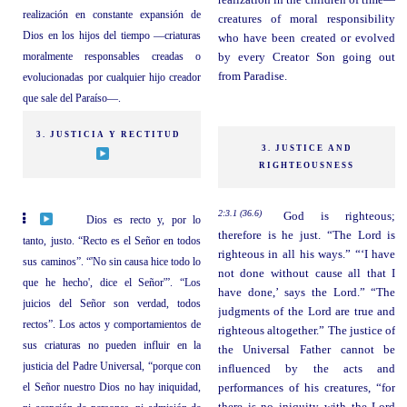
realización en constante expansión de
creatures of moral responsibility
Dios en los hijos del tiempo —criaturas
who have been created or evolved
moralmente responsables creadas o
by every Creator Son going out
from Paradise.
evolucionadas por cualquier hijo creador
que sale del Paraíso—.
3. JUSTICIA Y RECTITUD
3. JUSTICE AND
RIGHTEOUSNESS
2:3.1 (36.6)
God is righteous;
Dios es recto y, por lo
therefore is he just. “The Lord is
tanto, justo. “Recto es el Señor en todos
righteous in all his ways.” “‘I have
sus caminos”. “'No sin causa hice todo lo
not done without cause all that I
que he hecho', dice el Señor'”. “Los
have done,’ says the Lord.” “The
juicios del Señor son verdad, todos
judgments of the Lord are true and
rectos”. Los actos y comportamientos de
righteous altogether.” The justice of
sus criaturas no pueden influir en la
the Universal Father cannot be
justicia del Padre Universal, “porque con
influenced by the acts and
el Señor nuestro Dios no hay iniquidad,
performances of his creatures, “for
there is no iniquity with the Lord