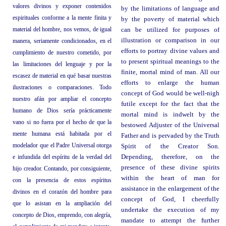
valores divinos y exponer contenidos
by the limitations of language and
espirituales conforme a la mente finita y
by the poverty of material which
material del hombre, nos vemos, de igual
can be utilized for purposes of
illustration or comparison in our
manera, seriamente condicionados, en el
efforts to portray divine values and
cumplimiento de nuestro cometido, por
to present spiritual meanings to the
las limitaciones del lenguaje y por la
finite, mortal mind of man. All our
escasez de material en qué basar nuestras
efforts to enlarge the human
ilustraciones o comparaciones. Todo
concept of God would be well-nigh
nuestro afán por ampliar el concepto
futile except for the fact that the
humano de Dios sería prácticamente
mortal mind is indwelt by the
vano si no fuera por el hecho de que la
bestowed Adjuster of the Universal
mente humana está habitada por el
Father and is pervaded by the Truth
modelador que el Padre Universal otorga
Spirit of the Creator Son.
e infundida del espíritu de la verdad del
Depending, therefore, on the
presence of these divine spirits
hijo creador. Contando, por consiguiente,
within the heart of man for
con la presencia de estos espíritus
assistance in the enlargement of the
divinos en el corazón del hombre para
concept of God, I cheerfully
que lo asistan en la ampliación del
undertake the execution of my
concepto de Dios, emprendo, con alegría,
mandate to attempt the further