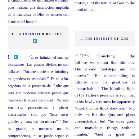
el cumplimiento de mi mandato e intento,
portrayal of the nature of God to the
pues, realizar una descripción ampliada
mind of man.
de la naturaleza de Dios de acuerdo con
la mente del hombre.
1. LA INFINITUD DE DIOS
1. THE INFINITY OF GOD
2:1.1 (33.4)
“Touching the
“Él es Infinito, el cual no
Infinite, we cannot find him out.
alcanzamos. Las pisadas divinas no son
The divine footsteps are not
halladas”. “Su entendimiento es infinito y
known.” “His understanding is
su grandeza es insondable”. Es tal la luz
infinite and his greatness is
cegadora de la presencia del Padre que
unsearchable.” The blinding light
para sus modestas criaturas parece que
of the Father’s presence is such that
“habita en la espesa oscuridad”. No solo
to his lowly creatures he apparently
son sus pensamientos y planes
“dwells in the thick darkness.” Not
inescrutables, sino que “hace cosas
only are his thoughts and plans
unsearchable, but “he does great
grandes y maravillas sin número”. “Dios
and marvelous things without
es grande, y nosotros no lo
number.” “God is great; we
comprendemos, ni se puede seguir el