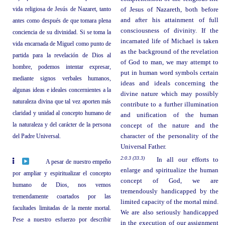
vida religiosa de Jesús de Nazaret, tanto
of Jesus of Nazareth, both before
and after his attainment of full
antes como después de que tomara plena
consciousness of divinity. If the
conciencia de su divinidad. Si se toma la
incarnated life of Michael is taken
vida encarnada de Miguel como punto de
as the background of the revelation
partida para la revelación de Dios al
of God to man, we may attempt to
hombre, podemos intentar expresar,
put in human word symbols certain
mediante signos verbales humanos,
ideas and ideals concerning the
algunas ideas e ideales concernientes a la
divine nature which may possibly
naturaleza divina que tal vez aporten más
contribute to a further illumination
claridad y unidad al concepto humano de
and unification of the human
la naturaleza y del carácter de la persona
concept of the nature and the
del Padre Universal.
character of the personality of the
Universal Father.
2:0.3 (33.3)
In all our efforts to
A pesar de nuestro empeño
enlarge and spiritualize the human
por ampliar y espiritualizar el concepto
concept of God, we are
humano de Dios, nos vemos
tremendously handicapped by the
tremendamente coartados por las
limited capacity of the mortal mind.
facultades limitadas de la mente mortal.
We are also seriously handicapped
Pese a nuestro esfuerzo por describir
in the execution of our assignment