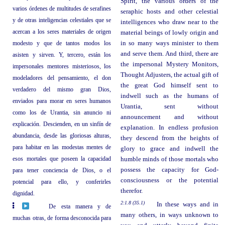
Spirit, the various orders of the
varios órdenes de multitudes de serafines
seraphic hosts and other celestial
y de otras inteligencias celestiales que se
intelligences who draw near to the
acercan a los seres materiales de origen
material beings of lowly origin and
modesto y que de tantos modos los
in so many ways minister to them
and serve them. And third, there are
asisten y sirven. Y, tercero, están los
the impersonal Mystery Monitors,
impersonales mentores misteriosos, los
Thought Adjusters, the actual gift of
modeladores del pensamiento, el don
the great God himself sent to
verdadero del mismo gran Dios,
indwell such as the humans of
enviados para morar en seres humanos
Urantia, sent without
como los de Urantia, sin anuncio ni
announcement and without
explicación. Descienden, en un sinfín de
explanation. In endless profusion
abundancia, desde las gloriosas alturas,
they descend from the heights of
para habitar en las modestas mentes de
glory to grace and indwell the
esos mortales que poseen la capacidad
humble minds of those mortals who
possess the capacity for God-
para tener conciencia de Dios, o el
consciousness or the potential
potencial para ello, y conferirles
therefor.
dignidad.
2:1.8 (35.1)
In these ways and in
De esta manera y de
many others, in ways unknown to
muchas otras, de forma desconocida para