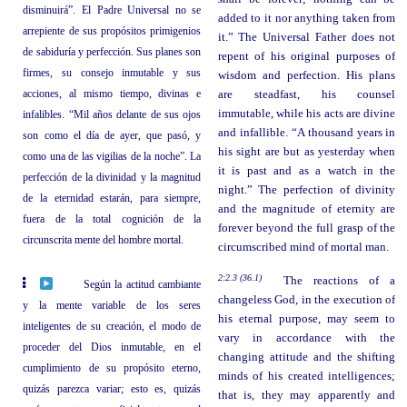
disminuirá”. El Padre Universal no se
added to it nor anything taken from
arrepiente de sus propósitos primigenios
it.” The Universal Father does not
de sabiduría y perfección. Sus planes son
repent of his original purposes of
firmes, su consejo inmutable y sus
wisdom and perfection. His plans
acciones, al mismo tiempo, divinas e
are steadfast, his counsel
immutable, while his acts are divine
infalibles. “Mil años delante de sus ojos
and infallible. “A thousand years in
son como el día de ayer, que pasó, y
his sight are but as yesterday when
como una de las vigilias de la noche”. La
it is past and as a watch in the
perfección de la divinidad y la magnitud
night.” The perfection of divinity
de la eternidad estarán, para siempre,
and the magnitude of eternity are
fuera de la total cognición de la
forever beyond the full grasp of the
circunscrita mente del hombre mortal.
circumscribed mind of mortal man.
2:2.3 (36.1)
The reactions of a
Según la actitud cambiante
changeless God, in the execution of
y la mente variable de los seres
his eternal purpose, may seem to
inteligentes de su creación, el modo de
vary in accordance with the
proceder del Dios inmutable, en el
changing attitude and the shifting
cumplimiento de su propósito eterno,
minds of his created intelligences;
quizás parezca variar; esto es, quizás
that is, they may apparently and