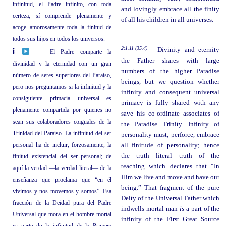
infinitud, el Padre infinito, con toda
and lovingly embrace all the finity
certeza, sí comprende plenamente y
of all his children in all universes.
acoge amorosamente toda la finitud de
todos sus hijos en todos los universos.
2:1.11 (35.4)
Divinity and eternity
El Padre comparte la
the Father shares with large
divinidad y la eternidad con un gran
numbers of the higher Paradise
número de seres superiores del Paraíso,
beings, but we question whether
pero nos preguntamos si la infinitud y la
infinity and consequent universal
consiguiente primacía universal es
primacy is fully shared with any
plenamente compartida por quienes no
save his co-ordinate associates of
sean sus colaboradores coiguales de la
the Paradise Trinity. Infinity of
Trinidad del Paraíso. La infinitud del ser
personality must, perforce, embrace
personal ha de incluir, forzosamente, la
all finitude of personality; hence
the truth—literal truth—of the
finitud existencial del ser personal; de
teaching which declares that “In
aquí la verdad —la verdad literal— de la
Him we live and move and have our
enseñanza que proclama que “en él
being.” That fragment of the pure
vivimos y nos movemos y somos”. Esa
Deity of the Universal Father which
fracción de la Deidad pura del Padre
indwells mortal man
is
a part of the
Universal que mora en el hombre mortal
infinity of the First Great Source