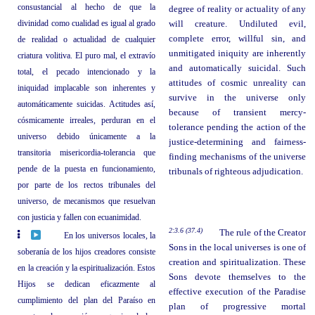
consustancial al hecho de que la
degree of reality or actuality of any
divinidad como cualidad es igual al grado
will creature. Undiluted evil,
complete error, willful sin, and
de realidad o actualidad de cualquier
unmitigated iniquity are inherently
criatura volitiva. El puro mal, el extravío
and automatically suicidal. Such
total, el pecado intencionado y la
attitudes of cosmic unreality can
iniquidad implacable son inherentes y
survive in the universe only
automáticamente suicidas. Actitudes así,
because of transient mercy-
cósmicamente irreales, perduran en el
tolerance pending the action of the
universo debido únicamente a la
justice-determining and fairness-
transitoria misericordia-tolerancia que
finding mechanisms of the universe
pende de la puesta en funcionamiento,
tribunals of righteous adjudication.
por parte de los rectos tribunales del
universo, de mecanismos que resuelvan
con justicia y fallen con ecuanimidad.
2:3.6 (37.4)
The rule of the Creator
En los universos locales, la
Sons in the local universes is one of
soberanía de los hijos creadores consiste
creation and spiritualization. These
en la creación y la espiritualización. Estos
Sons devote themselves to the
Hijos se dedican eficazmente al
effective execution of the Paradise
cumplimiento del plan del Paraíso en
plan of progressive mortal