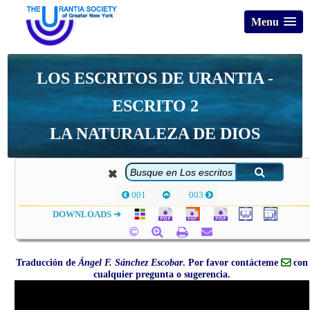
Menu
LOS ESCRITOS DE URANTIA -
ESCRITO 2
LA NATURALEZA DE DIOS
001
003
DOWNLOADS ➔
Traducción de
Ángel F. Sánchez Escobar
. Por favor contácteme
con
cualquier pregunta o sugerencia.