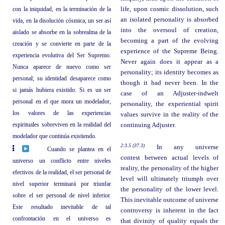
con la iniquidad, en la terminación de la
life, upon cosmic dissolution, such
an isolated personality is absorbed
vida, en la disolución cósmica, un ser así
into the oversoul of creation,
aislado se absorbe en la sobrealma de la
becoming a part of the evolving
creación y se convierte en parte de la
experience of the Supreme Being.
experiencia evolutiva del Ser Supremo.
Never again does it appear as a
Nunca aparece de nuevo como ser
personality; its identity becomes as
personal; su identidad desaparece como
though it had never been. In the
si jamás hubiera existido. Si es un ser
case of an Adjuster-indwelt
personal en el que mora un modelador,
personality, the experiential spirit
los valores de las experiencias
values survive in the reality of the
espirituales sobreviven en la realidad del
continuing Adjuster.
modelador que continúa existiendo.
2:3.5 (37.3)
In any universe
Cuando se plantea en el
contest between actual levels of
universo un conflicto entre niveles
reality, the personality of the higher
efectivos de la realidad, el ser personal de
level will ultimately triumph over
nivel superior terminará por triunfar
the personality of the lower level.
sobre el ser personal de nivel inferior.
This inevitable outcome of universe
Este resultado inevitable de tal
controversy is inherent in the fact
confrontación en el universo es
that divinity of quality equals the