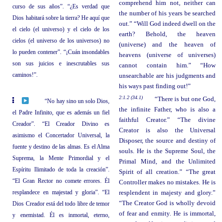
comprehend him not, neither can
curso de sus años”. “¿Es verdad que
the number of his years be searched
Dios habitará sobre la tierra? He aquí que
out.” “Will God indeed dwell on the
el cielo (el universo) y el cielo de los
earth? Behold, the heaven
cielos (el universo de los universos) no
(universe) and the heaven of
lo pueden contener”. “¡Cuán insondables
heavens (universe of universes)
son sus juicios e inescrutables sus
cannot contain him.” “How
caminos!”.
unsearchable are his judgments and
his ways past finding out!”
2:1.2 (34.1)
“There is but one God,
“No hay sino un solo Dios,
the infinite Father, who is also a
el Padre Infinito, que es además un fiel
faithful Creator.” “The divine
Creador”. “El Creador Divino es
Creator is also the Universal
asimismo el Concertador Universal, la
Disposer, the source and destiny of
fuente y destino de las almas. Es el Alma
souls. He is the Supreme Soul, the
Suprema, la Mente Primordial y el
Primal Mind, and the Unlimited
Espíritu Ilimitado de toda la creación”.
Spirit of all creation.” “The great
“El Gran Rector no comete errores. Él
Controller makes no mistakes. He is
resplandece en majestad y gloria”. “El
resplendent in majesty and glory.”
“The Creator God is wholly devoid
Dios Creador está del todo libre de temor
of fear and enmity. He is immortal,
y enemistad. Él es inmortal, eterno,