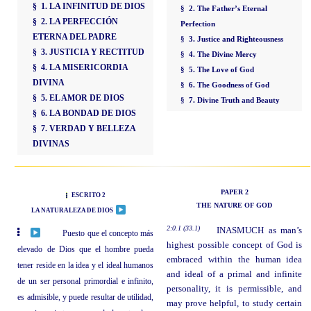
§ 1. LA INFINITUD DE DIOS
§ 2. The Father’s Eternal
§ 2. LA PERFECCIÓN
Perfection
ETERNA DEL PADRE
§ 3. Justice and Righteousness
§ 3. JUSTICIA Y RECTITUD
§ 4. The Divine Mercy
§ 4. LA MISERICORDIA
§ 5. The Love of God
DIVINA
§ 6. The Goodness of God
§ 5. EL AMOR DE DIOS
§ 7. Divine Truth and Beauty
§ 6. LA BONDAD DE DIOS
§ 7. VERDAD Y BELLEZA
DIVINAS
PAPER 2
ESCRITO 2
THE NATURE OF GOD
LA NATURALEZA DE DIOS
2:0.1 (33.1)
INASMUCH as man’s
Puesto que el concepto más
highest possible concept of God is
elevado de Dios que el hombre pueda
embraced within the human idea
tener reside en la idea y el ideal humanos
and ideal of a primal and infinite
de un ser personal primordial e infinito,
personality, it is permissible, and
es admisible, y puede resultar de utilidad,
may prove helpful, to study certain