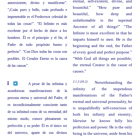
eternal, self-existent, divine, and
autoexistente, divino y munificente”.
bountiful.” “How pure and
“¡Cuán puro y bello, cuán profundo e
beautiful, how deep and
impenetrable es el Predecesor celestial de
unfathomable is the supernal
todas las cosas!”. “El Infinito es más
Ancestor of all things!” “The
excelente por el hecho de darse a los
Infinite is most excellent in that he
hombres. Él es el principio y el fin, el
imparts himself to men. He is the
Padre de todo propósito bueno y
beginning and the end, the Father
perfecto”. “Con Dios todas las cosas son
of every good and perfect purpose.”
posibles. El Creador Eterno es la causa
“With God all things are possible;
the eternal Creator is the cause of
de las causas”.
causes.”
2:1.3 (34.2)
Notwithstanding the
A pesar de las infinitas y
infinity of the stupendous
asombrosas manifestaciones de la
manifestations of the Father’s
persona eterna y universal del Padre, él
eternal and universal personality, he
es incondicionalmente consciente tanto
is unqualifiedly self-conscious of
de su infinitud como de su eternidad; del
both his infinity and eternity;
mismo modo, conoce plenamente su
likewise he knows fully his
perfección y su poder. Él es el único ser
perfection and power. He is the only
del universo, aparte de sus divinos
being in the universe, aside from his