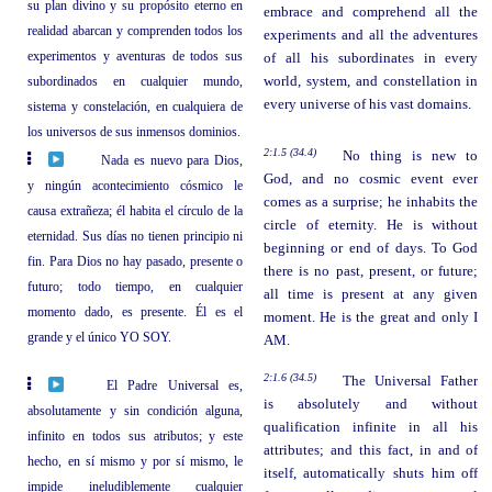
su plan divino y su propósito eterno en
embrace and comprehend all the
realidad abarcan y comprenden todos los
experiments and all the adventures
experimentos y aventuras de todos sus
of all his subordinates in every
subordinados en cualquier mundo,
world, system, and constellation in
every universe of his vast domains.
sistema y constelación, en cualquiera de
los universos de sus inmensos dominios.
2:1.5 (34.4)
No thing is new to
Nada es nuevo para Dios,
God, and no cosmic event ever
y ningún acontecimiento cósmico le
comes as a surprise; he inhabits the
causa extrañeza; él habita el círculo de la
circle of eternity. He is without
eternidad. Sus días no tienen principio ni
beginning or end of days. To God
fin. Para Dios no hay pasado, presente o
there is no past, present, or future;
futuro; todo tiempo, en cualquier
all time is present at any given
momento dado, es presente. Él es el
moment. He is the great and only I
grande y el único YO SOY.
AM.
2:1.6 (34.5)
The Universal Father
El Padre Universal es,
is absolutely and without
absolutamente y sin condición alguna,
qualification infinite in all his
infinito en todos sus atributos; y este
attributes; and this fact, in and of
hecho, en sí mismo y por sí mismo, le
itself, automatically shuts him off
impide ineludiblemente cualquier