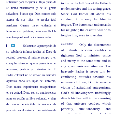
suficiente para asegurar el flujo pleno de
to insure the full flow of the Father’s
su tierna misericordia y de su gracia
tender mercies and his saving grace.
salvadora. Puesto que Dios conoce todo
Since God knows all about his
children, it is easy for him to
acerca de sus hijos, le resulta fácil
forgive. The better man understands
perdonar. Cuanto mejor entienda el
his neighbor, the easier it will be to
hombre a su prójimo, tanto más fácil le
forgive him, even to love him.
resultará perdonarlo e incluso amarlo.
2:4.3 (38.3)
Only the discernment
Solamente la percepción de
of infinite wisdom enables a
su sabiduría infinita facilita al Dios de
righteous God to minister justice
rectitud proveer, al mismo tiempo y en
and mercy at the same time and in
cualquier situación que se presente en el
any given universe situation. The
universo, justicia y misericordia. El
heavenly Father is never torn by
Padre celestial no se debate en actitudes
conflicting attitudes towards his
opuestas hacia sus hijos del universo;
universe children; God is never a
Dios nunca experimenta antagonismos
victim of attitudinal antagonisms.
en su actitud. Dios, con su omnisciencia,
God’s all-knowingness unfailingly
directs his free will in the choosing
pone en acción su libre voluntad, y elige
of that universe conduct which
de modo indefectible la manera de
perfectly, simultaneously, and
proceder en el universo que satisfaga de