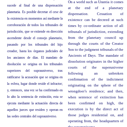
On a world such as Urantia it comes
sucede al final de una dispensación
at the end of a planetary
planetaria. Es posible decretar el cese de
dispensation. Cessation of
la existencia en momentos así mediante la
existence can be decreed at such
corroboración de todos los tribunales de
times by co-ordinate action of all
jurisdicción, que se extiende en dirección
tribunals of jurisdiction, extending
from the planetary council up
ascendente desde el consejo planetario,
through the courts of the Creator
pasando por los tribunales del hijo
Son to the judgment tribunals of the
creador, hasta los órganos judiciales de
Ancients of Days. The mandate of
los ancianos de días. El mandato de
dissolution originates in the higher
disolución se origina en los tribunales
courts of the superuniverse
superiores del suprauniverso, tras
following an unbroken
ratificarse la acusación que se origina en
confirmation of the indictment
la esfera, lugar donde reside el infractor;
originating on the sphere of the
y, entonces, una vez se ha confirmado en
wrongdoer’s residence; and then,
lo alto la sentencia de extinción, esta se
when sentence of extinction has
ejecuta mediante la actuación directa de
been confirmed on high, the
execution is by the direct act of
aquellos jueces que residen y operan en
those judges residential on, and
las sedes centrales del suprauniverso.
operating from, the headquarters of
the superuniverse.