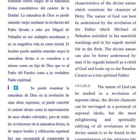
examinar ciertos rasgos de la naturaleza
characteristics of the divine nature
divina constitutivos del carácter de la
which constitute the character of
Deidad. La naturaleza de Dios se puede
Deity. The nature of God can best
entender mejor mediante la revelación del
be understood by the revelation of
the Father which Michael of
Padre llevada a cabo por Miguel de
Nebadon unfolded in his manifold
Nebadón en sus múltiples enseñanzas y
teachings and in his superb mortal
en su magnífica vida en carne mortal. El
life in the flesh. The divine nature
hombre puede también entender mejor la
can also be better understood by
naturaleza divina si se considera a sí
man if he regards himself as a child
mismo como un hijo de Dios que ve al
of God and looks up to the Paradise
Padre del Paraíso como a su verdadero
Creator as a true spiritual Father.
Padre espiritual.
2:0.2 (33.2)
The nature of God can
Se puede examinar la
be studied in a revelation of
naturaleza de Dios en la revelación de
supreme ideas, the divine character
unas ideas supremas, se puede concebir
can be envisaged as a portrayal of
el carácter divino como la representación
supernal ideals, but the most
de unos ideales celestiales, pero de todas
enlightening and spiritually
las revelaciones de la naturaleza divina, la
edifying of all revelations of the
de mayor lucidez y edificación espiritual
divine nature is to be found in the
hay que encontrarla al comprender la
comprehension of the religious life