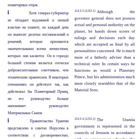
планетарных отцов.
114:3.3 (1253.1)
Although the
Хотя генерал-губернатор
governor general does not possess
не обладает подлинной и личной
actual and personal authority on the
властью на планете, но каждый день
planet, he hands down scores of
он выносит десятки постановлений и
rulings and decisions each day
решений, которые признаются
which are accepted as final by all
окончательными всеми личностями,
personalities concerned. He is much
которых они касаются. Он в гораздо
more of a fatherly adviser than a
большей степени является отечески
technical ruler. In certain ways he
доброжелательным советчиком, чем
functions as would a Planetary
Prince, but his administration much
техническим правителем. В некоторых
more closely resembles that of the
отношениях он действует так, как
Material Sons.
действовал бы Планетарный Принц,
но его руководство больше
напоминает руководство
Материальных Сынов.
114:3.4 (1253.2)
The Urantia
Правительство Урантии
government is represented in the
представлено в советах Иерусема в
councils of Jerusem in accordance
соответствии с договоренностью,