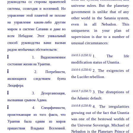
руководства со стороны правителей
universe rulers. But the planetary
системы, созвездия и вселенной. Но
government is unlike that of any
управление этой планетой не похоже
other world in the Satania system,
на управление каким-либо другим
even in all Nebadon. This
миром в системе Сатании и даже во
uniqueness in your plan of
всем Небадоне. Этот уникальный
supervision is due to a number of
способ руководства вами вызван
unusual circumstances:
рядом необычных обстоятельств:
114:0.5 (1250.5)
1. The life
1. Видоизмененное
modification status of Urantia.
состояние жизни на Урантии.
114:0.6 (1250.6)
2. The exigencies of
2. Потребности,
the Lucifer rebellion.
являющиеся следствием бунта
Люцифера.
114:0.7 (1250.7)
3. The disruptions of
3. Дезорганизация,
the Adamic default.
вызванная срывом Адама.
114:0.8 (1250.8)
4. The irregularities
4. Специфичности,
growing out of the fact that Urantia
проистекающие из того факта, что
was one of the bestowal worlds of
Урантия была одним из миров
the Universe Sovereign. Michael of
пришествия Владыки Вселенной.
Nebadon is the Planetary Prince of