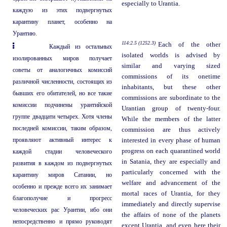
especially to Urantia.
каждую из этих подвергнутых
карантину планет, особенно на
Урантию.
114:2.5 (1252.3)
Each of the other
Каждый из остальных
isolated worlds is advised by
изолированных миров получает
similar and varying sized
советы от аналогичных комиссий
commissions of its onetime
различной численности, состоящих из
inhabitants, but these other
бывших его обитателей, но все такие
commissions are subordinate to the
комиссии подчинены урантийской
Urantian group of twenty-four.
группе двадцати четырех. Хотя члены
While the members of the latter
последней комиссии, таким образом,
commission are thus actively
проявляют активный интерес к
interested in every phase of human
progress on each quarantined world
каждой стадии человеческого
in Satania, they are especially and
развития в каждом из подвергнутых
particularly concerned with the
карантину миров Сатании, но
welfare and advancement of the
особенно и прежде всего их занимает
mortal races of Urantia, for they
благополучие и прогресс
immediately and directly supervise
человеческих рас Урантии, ибо они
the affairs of none of the planets
непосредственно и прямо руководят
except Urantia, and even here their