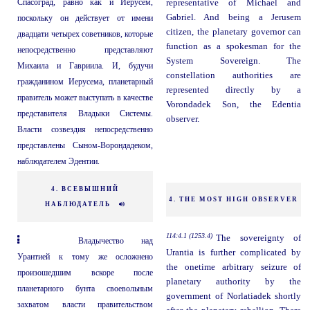
Спасоград, равно как и Иерусем,
representative of Michael and
Gabriel. And being a Jerusem
поскольку он действует от имени
citizen, the planetary governor can
двадцати четырех советников, которые
function as a spokesman for the
непосредственно представляют
System Sovereign. The
Михаила и Гавриила. И, будучи
constellation authorities are
гражданином Иерусема, планетарный
represented directly by a
правитель может выступать в качестве
Vorondadek Son, the Edentia
представителя Владыки Системы.
observer.
Власти созвездия непосредственно
представлены Сыном-Ворондадеком,
наблюдателем Эдентии.
4. ВСЕВЫШНИЙ
4. THE MOST HIGH OBSERVER
НАБЛЮДАТЕЛЬ
114:4.1 (1253.4)
The sovereignty of
Владычество над
Urantia is further complicated by
Урантией к тому же осложнено
the onetime arbitrary seizure of
произошедшим вскоре после
planetary authority by the
планетарного бунта своевольным
government of Norlatiadek shortly
захватом власти правительством