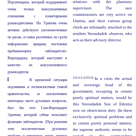
relations with the planetary
Норлатиадека, который поддерживает
supervisors. The race
очень тесные консультативные
commissioners are very active on
отношения с планетарными
Urantia, and their various group
руководителями. На Урантии очень
chiefs are informally attached to the
активно действуют уполномоченные
resident Vorondadek observer, who
по расам, и главы различных их групп
acts as their advisory director.
неформально приданы постоянно
пребывающему наблюдателю-
Ворондадеку, который выступает в
качестве их консультативного
руководителя.
114:4.3 (1253.6)
In a crisis the actual
В кризисной ситуации
and sovereign head of the
подлинным и полновластным главой
government, excepting in certain
правительства, за исключением
purely spiritual matters, would be
некоторых чисто духовных вопросов,
this Vorondadek Son of Edentia
был бы этот Сын-Ворондадек
now on observation duty. (In these
Эдентии, который сейчас исполняет
exclusively spiritual problems and
функцию наблюдателя. (При решении
in certain purely personal matters,
этих исключительно духовных
the supreme authority seems to be
проблем и некоторых чисто личных