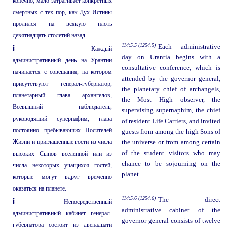
конечно, мало затрагивает конкретных
смертных с тех пор, как Дух Истины
пролился на всякую плоть
девятнадцать столетий назад.
114:5.5 (1254.5)
Each administrative
Каждый
day on Urantia begins with a
административный день на Урантии
consultative conference, which is
начинается с совещания, на котором
attended by the governor general,
присутствуют генерал-губернатор,
the planetary chief of archangels,
планетарный глава архангелов,
the Most High observer, the
Всевышний наблюдатель,
supervising supernaphim, the chief
руководящий супернафим, глава
of resident Life Carriers, and invited
постоянно пребывающих Носителей
guests from among the high Sons of
Жизни и приглашенные гости из числа
the universe or from among certain
of the student visitors who may
высоких Сынов вселенной или из
chance to be sojourning on the
числа некоторых учащихся гостей,
planet.
которые могут вдруг временно
оказаться на планете.
114:5.6 (1254.6)
The direct
Непосредственный
administrative cabinet of the
административный кабинет генерал-
governor general consists of twelve
губернатора состоит из двенадцати