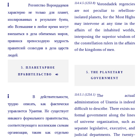
114:4.5 (1253.8)
Vorondadek regencies
Регентство Ворондадеков
are not peculiar to rebellion-
характерно не только для планет,
isolated planets, for the Most Highs
изолированных в результате бунта,
may intervene at any time in the
ибо Всевышние в любое время могут
affairs of the inhabited worlds,
вмешаться в дела обитаемых миров,
interposing the superior wisdom of
привнося превосходную мудрость
the constellation rulers in the affairs
правителей созвездия в дела царств
of the kingdoms of men.
людей.
5. ПЛАНЕТАРНОЕ
5. THE PLANETARY
ПРАВИТЕЛЬСТВО
GOVERNMENT
114:5.1 (1254.1)
The actual
В действительности,
administration of Urantia is indeed
трудно описать, как фактически
difficult to describe. There exists no
управляется Урантия. Не существует
formal government along the lines
никакого формального правительства,
of universe organization, such as
соответствующего вселенским схемам
separate legislative, executive, and
организации, таким как отдельно
judicial departments. The twenty-