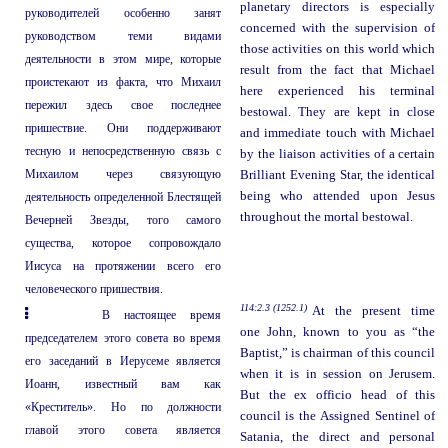
planetary directors is especially
руководителей особенно занят
concerned with the supervision of
руководством теми видами
those activities on this world which
деятельности в этом мире, которые
result from the fact that Michael
проистекают из факта, что Михаил
here experienced his terminal
пережил здесь свое последнее
bestowal. They are kept in close
пришествие. Они поддерживают
and immediate touch with Michael
тесную и непосредственную связь с
by the liaison activities of a certain
Михаилом через связующую
Brilliant Evening Star, the identical
being who attended upon Jesus
деятельность определенной Блестящей
throughout the mortal bestowal.
Вечерней Звезды, того самого
существа, которое сопровождало
Иисуса на протяжении всего его
человеческого пришествия.
114:2.3 (1252.1)
At the present time
В настоящее время
one John, known to you as “the
председателем этого совета во время
Baptist,” is chairman of this council
его заседаний в Иерусеме является
when it is in session on Jerusem.
Иоанн, известный вам как
But the ex officio head of this
«Креститель». Но по должности
council is the Assigned Sentinel of
главой этого совета является
Satania, the direct and personal