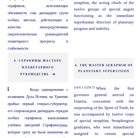
seraphim, the acting chiefs of the
серафимов, исполняющих
twelve groups of special angels
обязанности глав двенадцати групп
functioning as the immediate
особых ангелов, действующих в
superhuman directors of planetary
качестве непосредственных
progress and stability.
сверхчеловеческих руководителей
планетарного прогресса и
стабильности.
6. СЕРАФИМЫ-МАСТЕРА
6. THE MASTER SERAPHIM OF
ПЛАНЕТАРНОГО
PLANETARY SUPERVISION
РУКОВОДСТВА
114:6.1 (1254.7)
When the first
Когда одновременно с
governor general arrived on
излиянием Духа Истины на Урантию
Urantia, concurrent with the
прибыл первый генерал-губернатор,
outpouring of the Spirit of Truth, he
его сопровождали двенадцать отрядов
was accompanied by twelve corps
особых серафимов, выпускников
of special seraphim, Seraphington
учебных заведений Серафимограда,
graduates, who were immediately
которые сразу же были назначены на
assigned to certain special