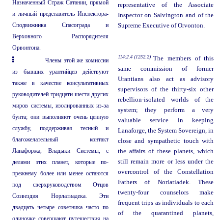
Назначенный Страж Сатании, прямой
representative of the Associate
и личный представитель Инспектора-
Inspector on Salvington and of the
Сподвижника Спасограда и
Supreme Executive of Orvonton.
Верховного Распорядителя
Орвонтона.
114:2.4 (1252.2)
The members of this
Члены этой же комиссии
same commission of former
из бывших урантийцев действуют
Urantians also act as advisory
также в качестве консультативных
supervisors of the thirty-six other
руководителей тридцати шести других
rebellion-isolated worlds of the
миров системы, изолированных из-за
system; they perform a very
бунта; они выполняют очень ценную
valuable service in keeping
службу, поддерживая тесный и
Lanaforge, the System Sovereign, in
благожелательный контакт
close and sympathetic touch with
Ланафоржа, Владыки Системы, с
the affairs of these planets, which
still remain more or less under the
делами этих планет, которые по-
overcontrol of the Constellation
прежнему более или менее остаются
Fathers of Norlatiadek. These
под сверхруководством Отцов
twenty-four counselors make
Созвездия Норлатиадека. Эти
frequent trips as individuals to each
двадцать четыре советника часто по
of the quarantined planets,
одиночке совершают путешествия на