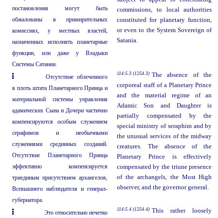
постановления могут быть
commissions, to local authorities
обжалованы в примирительных
constituted for planetary function,
or even to the System Sovereign of
комиссиях, у местных властей,
Satania.
назначенных исполнять планетарные
функции, или даже у Владыки
Системы Сатании.
114:5.3 (1254.3)
The absence of the
Отсутствие облеченного
corporeal staff of a Planetary Prince
в плоть штата Планетарного Принца и
and the material regime of an
материальной системы управления
Adamic Son and Daughter is
адамических Сына и Дочери частично
partially compensated by the
компенсируются особым служением
special ministry of seraphim and by
серафимов и необычными
the unusual services of the midway
служениями срединных созданий.
creatures. The absence of the
Отсутствие Планетарного Принца
Planetary Prince is effectively
эффективно компенсируется
compensated by the triune presence
of the archangels, the Most High
триединым присутствием архангелов,
observer, and the governor general.
Всевышнего наблюдателя и генерал-
губернатора.
114:5.4 (1254.4)
This rather loosely
Это относительно нечетко