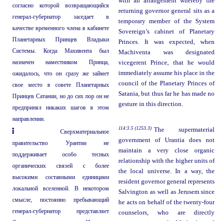
with an arrangement whereby the
согласно которой возвращающийся
returning governor general sits as a
генерал-губернатор заседает в
temporary member of the System
качестве временного члена в кабинете
Sovereign’s cabinet of Planetary
Планетарных Принцев Владыки
Princes. It was expected, when
Системы. Когда Махивента был
Machiventa was designated
назначен наместником Принца,
vicegerent Prince, that he would
immediately assume his place in the
ожидалось, что он сразу же займет
council of the Planetary Princes of
свое место в совете Планетарных
Satania, but thus far he has made no
Принцев Сатании, но до сих пор он не
gesture in this direction.
предпринял никаких шагов в этом
направлении.
114:3.5 (1253.3)
The supermaterial
Сверхматериальное
government of Urantia does not
правительство Урантии не
maintain a very close organic
поддерживает особо тесных
relationship with the higher units of
органических связей с более
the local universe. In a way, the
высокими составными единицами
resident governor general represents
локальной вселенной. В некотором
Salvington as well as Jerusem since
смысле, постоянно пребывающий
he acts on behalf of the twenty-four
генерал-губернатор представляет
counselors, who are directly