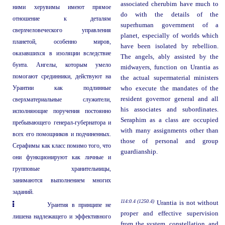
associated cherubim have much to
ними херувимы имеют прямое
do with the details of the
отношение к деталям
superhuman government of a
сверхчеловеческого управления
planet, especially of worlds which
планетой, особенно миров,
have been isolated by rebellion.
оказавшихся в изоляции вследствие
The angels, ably assisted by the
бунта. Ангелы, которым умело
midwayers, function on Urantia as
помогают срединники, действуют на
the actual supermaterial ministers
Урантии как подлинные
who execute the mandates of the
resident governor general and all
сверхматериальные служители,
his associates and subordinates.
исполняющие поручения постоянно
Seraphim as a class are occupied
пребывающего генерал-губернатора и
with many assignments other than
всех его помощников и подчиненных.
those of personal and group
Серафимы как класс помимо того, что
guardianship.
они функционируют как личные и
групповые хранительницы,
занимаются выполнением многих
заданий.
114:0.4 (1250.4)
Urantia is not without
Урантия в принципе не
proper and effective supervision
лишена надлежащего и эффективного
from the system, constellation, and