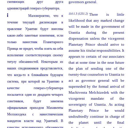
сменяющих друг друга
governors general.
администраций генерал-губернатора.
114:1.3 (1251.2)
There is little
Маловероятно, что в
likelihood that any marked change
течение текущей диспенсации в
will be made in the government of
правление Урантии будут внесены
Urantia during the present
какие-либо заметные изменения, если
dispensation unless the vicegerent
только наместник Планетарного
Planetary Prince should arrive to
Принца не придет, чтобы взять на себя
assume his titular responsibilities. It
исполнение соответствующих своему
appears to certain of our associates
титулу обязанностей. Некоторым из
that at some time in the near future
наших сподвижников представляется,
the plan of sending one of the
twenty-four counselors to Urantia to
что когда-то в ближайшем будущем
act as governor general will be
система, при которой на Урантию в
superseded by the formal arrival of
качестве генерал-губернатора
Machiventa Melchizedek with the
посылается один из двадцати четырех
vicegerent mandate of the
советников, будет заменена
sovereignty of Urantia. As acting
официальным приходом Махивенты
Planetary Prince he would
Мелхиседека с наместническим
undoubtedly continue in charge of
мандатом власти над Урантией. В
the planet until the final
качестве исполняющего обязанности