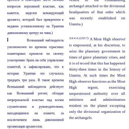
vested in the commanding
archangel attached to the divisional
вопросов верховной властью, как
headquarters of that order which
кажется, наделен командующий
was recently established on
архангел, который был прикреплен к
Urantia.)
недавно установленному на Урантии
дивизионному центру их чина.)
114:4.4 (1253.7)
A Most High observer
Всевышний наблюдатель
is empowered, at his discretion, to
уполномочен во времена серьезных
seize the planetary government in
планетарных кризисов по своему
times of grave planetary crises, and
усмотрению брать на себя управление
it is of record that this has happened
планетой, и зафиксировано, что в
thirty-three times in the history of
истории Урантии это случалось
Urantia. At such times the Most
тридцать три раза. В такие времена
High observer functions as the Most
Всевышний наблюдатель действует
High regent, exercising
как Всевышний регент, обладая
unquestioned authority over all
ministers and administrators
непререкаемой властью над всеми
resident on the planet excepting
служителями и руководителями,
only the divisional organization of
находящимися на планете, за
the archangels.
исключением лишь дивизионной
организации архангелов.