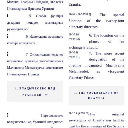
Михаил, владыка Небадона, является
Urantia.
Планетарным Принцем Урантии.
114:0.9 (1250.9)
5. The special
5. Особая функция
function of the twenty-four
двадцати четырех планетарных
planetary directors.
руководителей.
114:0.10
6. The location on the
6. Нахождение на планете
(1250.10)
planet of an
контура архангелов.
archangels’ circuit.
114:0.11
7. The more recent
7. Относительно недавнее
(1250.11)
designation of the
назначение однажды воплотившегося
onetime incarnated Machiventa
Махивенты Мелхиседека наместником
Melchizedek as vicegerent
Планетарного Принца.
Planetary Prince.
1. ВЛАДЫЧЕСТВО НАД
1. THE SOVEREIGNTY OF
УРАНТИЕЙ
URANTIA
114:1.1 (1250.12)
The original
Первоначально
sovereignty of Urantia was held in
владычество над Урантией находилось
trust by the sovereign of the Satania