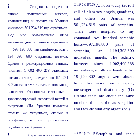
114:0.2 (1250.2)
At noon today the roll
Сегодня в полдень в
call of planetary angels, guardians,
списке планетарных ангелов,
and others on Urantia was
хранительниц и прочих на Урантии
501,234,619 pairs of seraphim.
числилось 501 234 619 пар серафимов.
There were assigned to my
Под мое командование было
command two hundred seraphic
назначено двести сонмов серафимов
hosts—597,196,800 pairs of
— 597 196 800 пар серафимов, или 1
seraphim, or 1,194,393,600
194 393 600 отдельных ангелов.
individual angels. The registry,
Однако в регистрационных записях
however, shows 1,002,469,238
individuals; it follows therefore that
числятся 1 002 469 238 отдельных
191,924,362 angels were absent
ангелов; отсюда следует, что 191 924
from this world on transport,
362 ангела отсутствовали в этом мире,
messenger, and death duty. (On
выполняя обязанности, связанные с
Urantia there are about the same
транспортировкой, передачей вестей и
number of cherubim as seraphim,
смертями. (На Урантии примерно
and they are similarly organized.)
столько же херувимов, сколько и
серафимов, и они организованы
подобным же образом.)
114:0.3 (1250.3)
Seraphim and their
Серафимы и связанные с