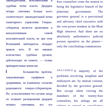
законодательная, исполнительная и
four counselors come the nearest to
судебная ветви власти. Двадцать
being the legislative branch of the
четыре советника больше всего
planetary government. The
governor general is a provisional
соответствуют законодательной ветви
and advisory chief executive with
планетарного управления. Генерал-
the veto power resident in the Most
губернатор является временным и
High observer. And there are no
консультативным главой
absolutely authoritative judicial
исполнительной власти, но при этом
powers operative on the planet—
Всевышний наблюдатель обладает
only the conciliating commissions.
правом вето. И нет никаких
всевластных судебных органов,
действующих на планете, — только
примирительные комиссии.
114:5.2 (1254.2)
A majority of the
Большинство проблем,
problems involving seraphim and
затрагивающих серафимов и
midwayers are, by mutual consent,
срединников, по взаимному согласию
decided by the governor general.
разрешаются генерал-губернатором.
But except when voicing the
Но, за исключением тех случаев, когда
mandates of the twenty-four
он оглашает распоряжения двадцати
counselors, his rulings are all
четырех советников, все его
subject to appeal to conciliating