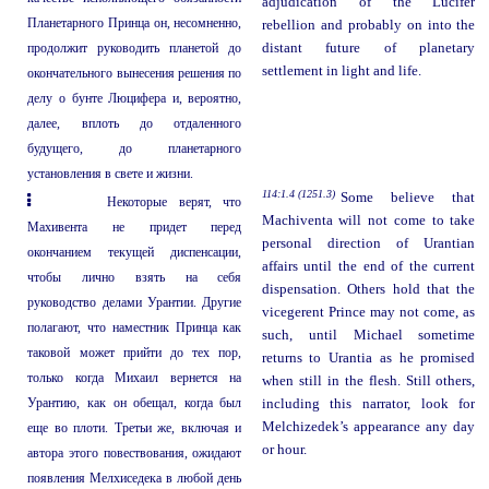
adjudication of the Lucifer
Планетарного Принца он, несомненно,
rebellion and probably on into the
продолжит руководить планетой до
distant future of planetary
settlement in light and life.
окончательного вынесения решения по
делу о бунте Люцифера и, вероятно,
далее, вплоть до отдаленного
будущего, до планетарного
установления в свете и жизни.
114:1.4 (1251.3)
Some believe that
Некоторые верят, что
Machiventa will not come to take
Махивента не придет перед
personal direction of Urantian
окончанием текущей диспенсации,
affairs until the end of the current
чтобы лично взять на себя
dispensation. Others hold that the
руководство делами Урантии. Другие
vicegerent Prince may not come, as
полагают, что наместник Принца как
such, until Michael sometime
таковой может прийти до тех пор,
returns to Urantia as he promised
только когда Михаил вернется на
when still in the flesh. Still others,
Урантию, как он обещал, когда был
including this narrator, look for
Melchizedek’s appearance any day
еще во плоти. Третьи же, включая и
or hour.
автора этого повествования, ожидают
появления Мелхиседека в любой день