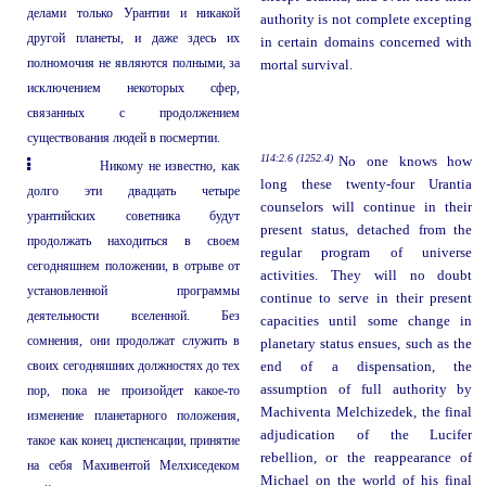
делами только Урантии и никакой
authority is not complete excepting
другой планеты, и даже здесь их
in certain domains concerned with
полномочия не являются полными, за
mortal survival.
исключением некоторых сфер,
связанных с продолжением
существования людей в посмертии.
114:2.6 (1252.4)
No one knows how
Никому не известно, как
long these twenty-four Urantia
долго эти двадцать четыре
counselors will continue in their
урантийских советника будут
present status, detached from the
продолжать находиться в своем
regular program of universe
сегодняшнем положении, в отрыве от
activities. They will no doubt
установленной программы
continue to serve in their present
деятельности вселенной. Без
capacities until some change in
сомнения, они продолжат служить в
planetary status ensues, such as the
своих сегодняшних должностях до тех
end of a dispensation, the
assumption of full authority by
пор, пока не произойдет какое-то
Machiventa Melchizedek, the final
изменение планетарного положения,
adjudication of the Lucifer
такое как конец диспенсации, принятие
rebellion, or the reappearance of
на себя Махивентой Мелхиседеком
Michael on the world of his final