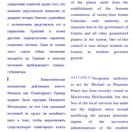
of the planet aside from the
управлению планетой, кроме того, что
establishment of the Jerusem
назначил иерусемскую комиссию из
commission of twenty-four former
двадцати четырех бывших урантийцев
Urantians with authority to
с полномочием представлять его в
represent him in the government of
управлении Урантией и всеми
Urantia and all other quarantined
другими подвергнутыми карантину
planets in the system. One of this
планетами системы. Один из членов
council is now always resident on
этого совета сейчас неизменно
Urantia as resident governor
general.
находится на Урантии в качестве
постоянно пребывающего генерал-
губернатора.
114:1.2 (1251.1)
Vicegerent authority
Наместнические
to act for Michael as Planetary
полномочия действовать вместо
Prince has been recently vested in
Михаила как Планетарного Принца
Machiventa Melchizedek, but this
недавно были переданы Махивенте
Son of the local universe has made
Мелхиседеку, но этот Сын локальной
not the slightest move toward
вселенной не сделал ни малейшего
modifying the present planetary
шага к тому, чтобы видоизменить
regime of the successive
существующую планетарную власть
administrations of the resident