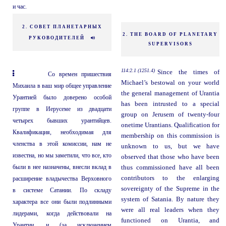
и час.
2. СОВЕТ ПЛАНЕТАРНЫХ
2. THE BOARD OF PLANETARY
РУКОВОДИТЕЛЕЙ
SUPERVISORS
114:2.1 (1251.4)
Since the times of
Со времен пришествия
Michael’s bestowal on your world
Михаила в ваш мир общее управление
the general management of Urantia
Урантией было доверено особой
has been intrusted to a special
группе в Иерусеме из двадцати
group on Jerusem of twenty-four
четырех бывших урантийцев.
onetime Urantians. Qualification for
Квалификация, необходимая для
membership on this commission is
членства в этой комиссии, нам не
unknown to us, but we have
известна, но мы заметили, что все, кто
observed that those who have been
были в нее назначены, внесли вклад в
thus commissioned have all been
contributors to the enlarging
расширение владычества Верховного
sovereignty of the Supreme in the
в системе Сатании. По складу
system of Satania. By nature they
характера все они были подлинными
were all real leaders when they
лидерами, когда действовали на
functioned on Urantia, and
Урантии, и (за исключением