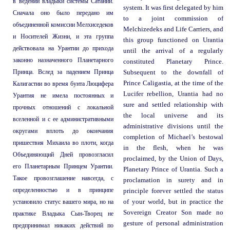
в ведении владыки системы Сатании.
system. It was first delegated by him
Сначала оно было передано им
to a joint commission of
объединенной комиссии Мелхиседеков
Melchizedeks and Life Carriers, and
и Носителей Жизни, и эта группа
this group functioned on Urantia
действовала на Урантии до прихода
until the arrival of a regularly
законно назначенного Планетарного
constituted Planetary Prince.
Принца. Вслед за падением Принца
Subsequent to the downfall of
Prince Caligastia, at the time of the
Калигастии во время бунта Люцифера
Lucifer rebellion, Urantia had no
Урантия не имела постоянных и
sure and settled relationship with
прочных отношений с локальной
the local universe and its
вселенной и с ее административными
administrative divisions until the
округами вплоть до окончания
completion of Michael’s bestowal
пришествия Михаила во плоти, когда
in the flesh, when he was
Объединяющий Дней провозгласил
proclaimed, by the Union of Days,
его Планетарным Принцем Урантии.
Planetary Prince of Urantia. Such a
Такое провозглашение навсегда, с
proclamation in surety and in
определенностью и в принципе
principle forever settled the status
установило статус вашего мира, но на
of your world, but in practice the
Sovereign Creator Son made no
практике Владыка Сын-Творец не
gesture of personal administration
предпринимал никаких действий по