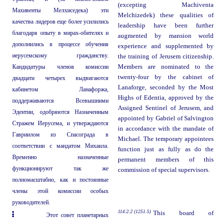
(excepting Machiventa
Махивенты Мелхиседека) эти
Melchizedek) these qualities of
качества лидеров еще более усилились
leadership have been further
благодаря опыту в мирах-обителях и
augmented by mansion world
дополнились в процессе обучения
experience and supplemented by
иерусемскому гражданству.
the training of Jerusem citizenship.
Кандидатуры членов комиссии
Members are nominated to the
twenty-four by the cabinet of
двадцати четырех выдвигаются
Lanaforge, seconded by the Most
кабинетом Ланафоржа,
Highs of Edentia, approved by the
поддерживаются Всевышними
Assigned Sentinel of Jerusem, and
Эдентии, одобряются Назначенным
appointed by Gabriel of Salvington
Стражем Иерусема, и утверждаются
in accordance with the mandate of
Гавриилом из Спасограда в
Michael. The temporary appointees
соответствии с мандатом Михаила.
function just as fully as do the
Временно назначенные
permanent members of this
функционируют так же
commission of special supervisors.
полномасштабно, как и постоянные
члены этой комиссии особых
руководителей.
114:2.2 (1251.5)
This board of
Этот совет планетарных