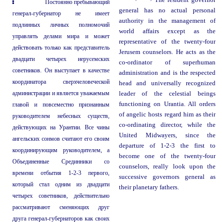
The resident governor
Постоянно пребывающий
general has no actual personal
генерал-губернатор не имеет
authority in the management of
подлинных личных полномочий
world affairs except as the
управлять делами мира и может
representative of the twenty-four
действовать только как представитель
Jerusem counselors. He acts as the
двадцати четырех иерусемских
co-ordinator of superhuman
советников. Он выступает в качестве
administration and is the respected
координатора сверхчеловеческой
head and universally recognized
администрации и является уважаемым
leader of the celestial beings
functioning on Urantia. All orders
главой и повсеместно признанным
of angelic hosts regard him as their
руководителем небесных существ,
co-ordinating director, while the
действующих на Урантии. Все чины
United Midwayers, since the
ангельских сонмов считают его своим
departure of 1-2-3 the first to
координирующим руководителем, а
become one of the twenty-four
Объединенные Срединники со
counselors, really look upon the
времени отбытия 1-2-3 первого,
successive governors general as
который стал одним из двадцати
their planetary fathers.
четырех советников, действительно
рассматривают сменяющих друг
друга генерал-губернаторов как своих