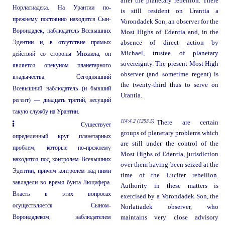
after the planetary rebellion. There
Норлатиадека. На Урантии по-
is still resident on Urantia a
прежнему постоянно находится Сын-
Vorondadek Son, an observer for the
Ворондадек, наблюдатель Всевышних
Most Highs of Edentia and, in the
Эдентии и, в отсутствие прямых
absence of direct action by
Michael, trustee of planetary
действий со стороны Михаила, он
sovereignty. The present Most High
является опекуном планетарного
observer (and sometime regent) is
владычества. Сегодняшний
the twenty-third thus to serve on
Всевышний наблюдатель (и бывший
Urantia.
регент) — двадцать третий, несущий
такую службу на Урантии.
114:4.2 (1253.5)
There are certain
Существует
groups of planetary problems which
определенный круг планетарных
are still under the control of the
проблем, которые по-прежнему
Most Highs of Edentia, jurisdiction
находятся под контролем Всевышних
over them having been seized at the
Эдентии, причем контролем над ними
time of the Lucifer rebellion.
завладели во время бунта Люцифера.
Authority in these matters is
Власть в этих вопросах
exercised by a Vorondadek Son, the
осуществляется Сыном-
Norlatiadek observer, who
Ворондадеком, наблюдателем
maintains very close advisory