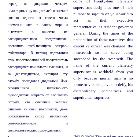
corps of twenty-four planetary
отряд из двадцати четырех
supervisors designates one of their
планетарных руководителей назначает
number to sojourn on your world to
кого-то одного из своего числа
act as their executive
временно жить в вашем мире и
representative, as resident governor
выступать в качестве их
general. During the times of the
распорядительного представителя,
preparation of these narratives this
постоянно пребывающего генерал-
executive officer was changed, the
nineteenth so to serve being
губернатора. В период подготовки
succeeded by the twentieth. The
этих повествований сей представитель
name of the current planetary
распорядительной власти сменился, и
supervisor is withheld from you
за девятнадцатым, несущим эту
only because mortal man is so
службу, последовал двадцатый. Имя
prone to venerate, even to deify, his
сегодняшнего планетарного
extraordinary compatriots and
руководителя сокрыто от вас только
superhuman superiors.
потому, что смертный человек
слишком склонен поклонятся, даже
обожествлять своих необычных
соотечественников и
сверхчеловеческих руководителей.
114:3.2 (1252.6)