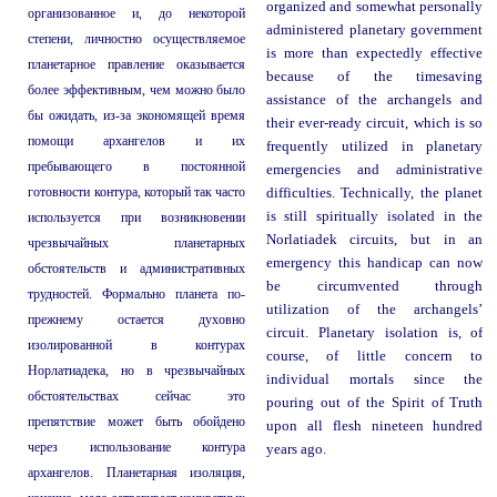
organized and somewhat personally
организованное и, до некоторой
administered planetary government
степени, личностно осуществляемое
is more than expectedly effective
планетарное правление оказывается
because of the timesaving
более эффективным, чем можно было
assistance of the archangels and
бы ожидать, из-за экономящей время
their ever-ready circuit, which is so
помощи архангелов и их
frequently utilized in planetary
пребывающего в постоянной
emergencies and administrative
готовности контура, который так часто
difficulties. Technically, the planet
is still spiritually isolated in the
используется при возникновении
Norlatiadek circuits, but in an
чрезвычайных планетарных
emergency this handicap can now
обстоятельств и административных
be circumvented through
трудностей. Формально планета по-
utilization of the archangels’
прежнему остается духовно
circuit. Planetary isolation is, of
изолированной в контурах
course, of little concern to
Норлатиадека, но в чрезвычайных
individual mortals since the
обстоятельствах сейчас это
pouring out of the Spirit of Truth
препятствие может быть обойдено
upon all flesh nineteen hundred
через использование контура
years ago.
архангелов. Планетарная изоляция,