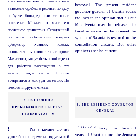
всей полноты власти, окончательное
bestowal. The present resident
вынесение судебного решения по делу
governor general of Urantia seems
о бунте Люцифера или же новое
inclined to the opinion that all but
появление Михаила в мире его
Machiventa may be released for
последнего пришествия. Сегодняшний
Paradise ascension the moment the
постоянно пребывающий генерал-
system of Satania is restored to the
губернатор Урантии, похоже,
constellation circuits. But other
opinions are also current.
склоняется к мнению, что все, кроме
Махивенты, могут быть освобождены
для райского восхождения в тот
момент, когда система Сатании
возвратится в контуры созвездий. Но
имеются и другие мнения.
3. ПОСТОЯННО
3. THE RESIDENT GOVERNOR
ПРЕБЫВАЮЩИЙ ГЕНЕРАЛ-
GENERAL
ГУБЕРНАТОР
114:3.1 (1252.5)
Every one hundred
Раз в каждые сто лет
years of Urantia time, the Jerusem
урантийского времени иерусемский