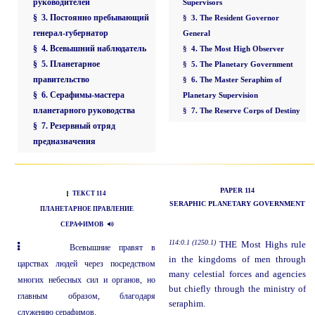
руководителей
Supervisors
§ 3. Постоянно пребывающий
§ 3. The Resident Governor
генерал-губернатор
General
§ 4. Всевышний наблюдатель
§ 4. The Most High Observer
§ 5. Планетарное
§ 5. The Planetary Government
правительство
§ 6. The Master Seraphim of
§ 6. Серафимы-мастера
Planetary Supervision
планетарного руководства
§ 7. The Reserve Corps of Destiny
§ 7. Резервный отряд
предназначения
PAPER 114
ТЕКСТ 114
SERAPHIC PLANETARY GOVERNMENT
ПЛАНЕТАРНОЕ ПРАВЛЕНИЕ
СЕРАФИМОВ
114:0.1 (1250.1)
THE Most Highs rule
Всевышние правят в
in the kingdoms of men through
царствах людей через посредством
many celestial forces and agencies
многих небесных сил и органов, но
but chiefly through the ministry of
главным образом, благодаря
seraphim.
служению серафимов.