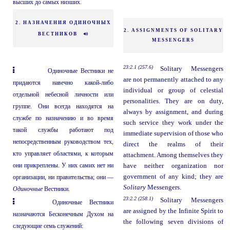
высших до самых низших.
2. НАЗНАЧЕНИЯ ОДИНОЧНЫХ
2. ASSIGNMENTS OF SOLITARY
ВЕСТНИКОВ
MESSENGERS
23:2.1 (257.6)
Solitary Messengers
Одиночные Вестники не
are not permanently attached to any
придаются навечно какой-либо
individual or group of celestial
отдельной небесной личности или
personalities. They are on duty,
группе. Они всегда находятся на
always by assignment, and during
службе по назначению и во время
such service they work under the
такой службы работают под
immediate supervision of those who
непосредственным руководством тех,
direct the realms of their
кто управляет областями, к которым
attachment. Among themselves they
они прикреплены. У них самих нет ни
have neither organization nor
government of any kind; they are
организации, ни правительства; они —
Solitary
Messengers.
Одиночные
Вестники.
23:2.2 (258.1)
Solitary Messengers
Одиночные Вестники
are assigned by the Infinite Spirit to
назначаются Бесконечным Духом на
the following seven divisions of
следующие семь служений: