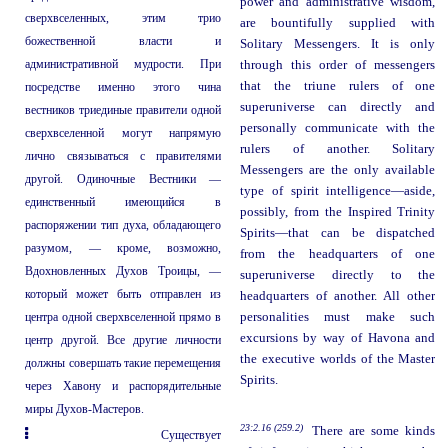
power and administrative wisdom,
сверхвселенных, этим трио
are bountifully supplied with
божественной власти и
Solitary Messengers. It is only
административной мудрости. При
through this order of messengers
that the triune rulers of one
посредстве именно этого чина
superuniverse can directly and
вестников триединые правители одной
personally communicate with the
сверхвселенной могут напрямую
rulers of another. Solitary
лично связываться с правителями
Messengers are the only available
другой. Одиночные Вестники —
type of spirit intelligence—aside,
единственный имеющийся в
possibly, from the Inspired Trinity
распоряжении тип духа, обладающего
Spirits—that can be dispatched
разумом, — кроме, возможно,
from the headquarters of one
Вдохновленных Духов Троицы, —
superuniverse directly to the
который может быть отправлен из
headquarters of another. All other
центра одной сверхвселенной прямо в
personalities must make such
excursions by way of Havona and
центр другой. Все другие личности
the executive worlds of the Master
должны совершать такие перемещения
Spirits.
через Хавону и распорядительные
миры Духов-Мастеров.
23:2.16 (259.2)
There are some kinds
Существует