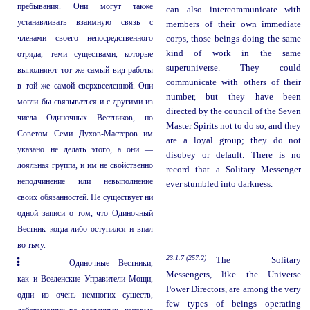
пребывания. Они могут также
can also intercommunicate with
устанавливать взаимную связь с
members of their own immediate
членами своего непосредственного
corps, those beings doing the same
kind of work in the same
отряда, теми существами, которые
superuniverse. They could
выполняют тот же самый вид работы
communicate with others of their
в той же самой сверхвселенной. Они
number, but they have been
могли бы связываться и с другими из
directed by the council of the Seven
числа Одиночных Вестников, но
Master Spirits not to do so, and they
Советом Семи Духов-Мастеров им
are a loyal group; they do not
указано не делать этого, а они —
disobey or default. There is no
лояльная группа, и им не свойственно
record that a Solitary Messenger
неподчинение или невыполнение
ever stumbled into darkness.
своих обязанностей. Не существует ни
одной записи о том, что Одиночный
Вестник когда-либо оступился и впал
во тьму.
23:1.7 (257.2)
The Solitary
Одиночные Вестники,
Messengers, like the Universe
как и Вселенские Управители Мощи,
Power Directors, are among the very
одни из очень немногих существ,
few types of beings operating