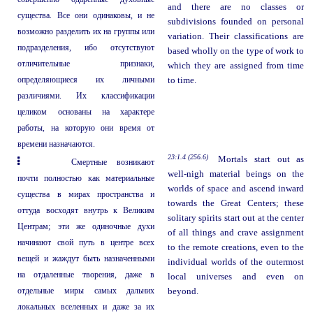
and there are no classes or
существа. Все они одинаковы, и не
subdivisions founded on personal
возможно разделить их на группы или
variation. Their classifications are
подразделения, ибо отсутствуют
based wholly on the type of work to
отличительные признаки,
which they are assigned from time
определяющиеся их личными
to time.
различиями. Их классификации
целиком основаны на характере
работы, на которую они время от
времени назначаются.
23:1.4 (256.6)
Mortals start out as
Смертные возникают
well-nigh material beings on the
почти полностью как материальные
worlds of space and ascend inward
существа в мирах пространства и
towards the Great Centers; these
оттуда восходят внутрь к Великим
solitary spirits start out at the center
Центрам; эти же одиночные духи
of all things and crave assignment
начинают свой путь в центре всех
to the remote creations, even to the
вещей и жаждут быть назначенными
individual worlds of the outermost
на отдаленные творения, даже в
local universes and even on
отдельные миры самых дальних
beyond.
локальных вселенных и даже за их