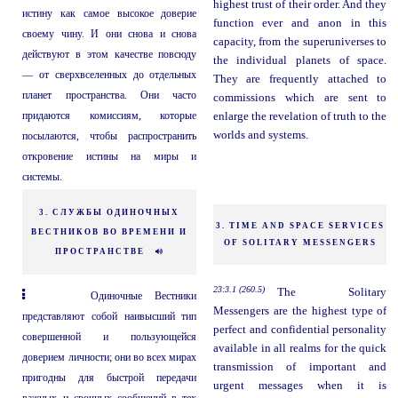
highest trust of their order. And they
истину как самое высокое доверие
function ever and anon in this
своему чину. И они снова и снова
capacity, from the superuniverses to
действуют в этом качестве повсюду
the individual planets of space.
— от сверхвселенных до отдельных
They are frequently attached to
планет пространства. Они часто
commissions which are sent to
придаются комиссиям, которые
enlarge the revelation of truth to the
worlds and systems.
посылаются, чтобы распространить
откровение истины на миры и
системы.
3. СЛУЖБЫ ОДИНОЧНЫХ
3. TIME AND SPACE SERVICES
ВЕСТНИКОВ ВО ВРЕМЕНИ И
OF SOLITARY MESSENGERS
ПРОСТРАНСТВЕ
23:3.1 (260.5)
The Solitary
Одиночные Вестники
Messengers are the highest type of
представляют собой наивысший тип
perfect and confidential personality
совершенной и пользующейся
available in all realms for the quick
доверием личности; они во всех мирах
transmission of important and
пригодны для быстрой передачи
urgent messages when it is