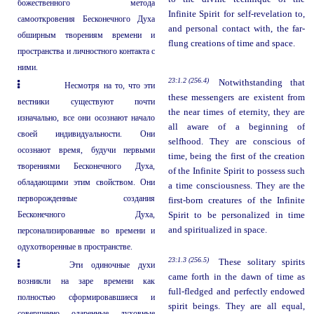
божественного метода
Infinite Spirit for self-revelation to,
самооткровения Бесконечного Духа
and personal contact with, the far-
обширным творениям времени и
flung creations of time and space.
пространства и личностного контакта с
ними.
23:1.2 (256.4)
Notwithstanding that
Несмотря на то, что эти
these messengers are existent from
вестники существуют почти
the near times of eternity, they are
изначально, все они осознают начало
all aware of a beginning of
своей индивидуальности. Они
selfhood. They are conscious of
осознают время, будучи первыми
time, being the first of the creation
творениями Бесконечного Духа,
of the Infinite Spirit to possess such
обладающими этим свойством. Они
a time consciousness. They are the
перворожденные создания
first-born creatures of the Infinite
Бесконечного Духа,
Spirit to be personalized in time
and spiritualized in space.
персонализированные во времени и
одухотворенные в пространстве.
23:1.3 (256.5)
These solitary spirits
Эти одиночные духи
came forth in the dawn of time as
возникли на заре времени как
full-fledged and perfectly endowed
полностью сформировавшиеся и
spirit beings. They are all equal,
совершенно одаренные духовные