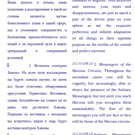
hammers of anguish. Your anxieties
Ваши тревоги и печали, ваши
and sorrows, your trials and
испытания и разочарования в такой же
disappointments, are just as much a
степени являются частью
part of the divine plan on your
божественного плана в вашей сфере,
sphere as are the exquisite
как и утонченное совершенство и
perfection and infinite adaptation
бесконечная приспособленность всех
of all things to their supreme
вещей к их верховной цели в мирах
purpose on the worlds of the central
центральной и совершенной
and perfect universe.
вселенной.
23:2.13 (258.12)
2.
Messengers of the
2.
Вестники контуров
Havona Circuits.
Throughout the
Хавоны.
На всем пути восхождения
ascendant career you will be
вы будете сначала смутно, но затем
vaguely, but increasingly, able to
все более отчетливо, обнаруживать
detect the presence of the Solitary
присутствие Одиночных Вестников,
Messengers, but not until you reach
однако безошибочно вы узнаете их не
Havona will you recognize them
ранее, чем достигнете Хавоны.
unmistakably. The first of the
Первыми из вестников, с которыми
messengers you will see face to face
вы встретитесь лицом к лицу, будут
will be those of the Havona circuits.
вестники контуров Хавоны.
23:2.14 (258.13)
Solitary Messengers