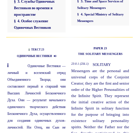
§ 3. Службы Одиночных
§ 3. Time and Space Services of
Вестников во времени и
Solitary Messengers
пространстве
§ 4. Special Ministry of Solitary
§ 4. Особое служение
Messengers
Одиночных Вестников
PAPER 23
ТЕКСТ 23
THE SOLITARY MESSENGERS
ОДИНОЧНЫЕ ВЕСТНИКИ
23:0.1 (256.1)
SOLITARY
Одиночные Вестники —
Messengers are the personal and
личный и вселенский отряд
universal corps of the Conjoint
Объединенного Творца; они
Creator; they are the first and senior
составляют первый и старший чин
order of the Higher Personalities of
Высших Личностей Бесконечного
the Infinite Spirit. They represent
Духа. Они — результат начального
the initial creative action of the
одиночного творческого действия
Infinite Spirit in solitary function
Бесконечного Духа, осуществленного
for the purpose of bringing into
для создания одиночных духов-
existence solitary personality
spirits. Neither the Father nor the
личностей. Ни Отец, ни Сын не