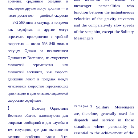
времени; срединные создания и
messenger personalities who
некоторые другие могут достичь — и
function between the instantaneous
часто достигают — двойной скорости
velocities of the gravity traversers
— 372 560 миль в секунду, в то время
and the comparatively slow speeds
как серафимы и другие могут
of the seraphim, except the Solitary
пересекать пространство с тройной
Messengers.
скоростью — около 558 840 миль в
секунду. Однако за исключением
Одиночных Вестников, не существует
личностей перемещения или
личностей вестников, чья скорость
движения лежит в пределах между
мгновенной скоростью пересекающих
гравитацию и сравнительно медленной
скоростью серафимов.
23:3.3 (261.1)
Solitary Messengers
Поэтому Одиночные
are, therefore, generally used for
Вестники обычно используются для
dispatch and service in those
отправки сообщений и для службы в
situations where personality is
тех ситуациях, где для выполнения
essential to the achievement of the
задания особенно важно быть