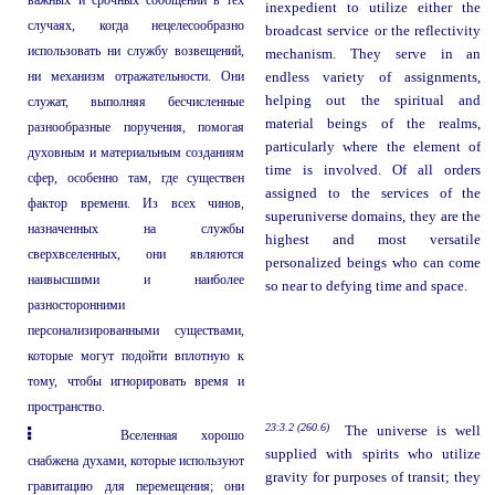
важных и срочных сообщений в тех
inexpedient to utilize either the
случаях, когда нецелесообразно
broadcast service or the reflectivity
использовать ни службу возвещений,
mechanism. They serve in an
ни механизм отражательности. Они
endless variety of assignments,
helping out the spiritual and
служат, выполняя бесчисленные
material beings of the realms,
разнообразные поручения, помогая
particularly where the element of
духовным и материальным созданиям
time is involved. Of all orders
сфер, особенно там, где существен
assigned to the services of the
фактор времени. Из всех чинов,
superuniverse domains, they are the
назначенных на службы
highest and most versatile
сверхвселенных, они являются
personalized beings who can come
наивысшими и наиболее
so near to defying time and space.
разносторонними
персонализированными существами,
которые могут подойти вплотную к
тому, чтобы игнорировать время и
пространство.
23:3.2 (260.6)
The universe is well
Вселенная хорошо
supplied with spirits who utilize
снабжена духами, которые используют
gravity for purposes of transit; they
гравитацию для перемещения; они