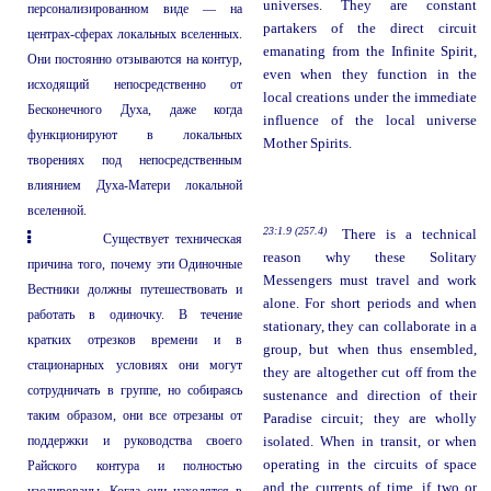
universes. They are constant
персонализированном виде — на
partakers of the direct circuit
центрах-сферах локальных вселенных.
emanating from the Infinite Spirit,
Они постоянно отзываются на контур,
even when they function in the
исходящий непосредственно от
local creations under the immediate
Бесконечного Духа, даже когда
influence of the local universe
функционируют в локальных
Mother Spirits.
творениях под непосредственным
влиянием Духа-Матери локальной
вселенной.
23:1.9 (257.4)
There is a technical
Существует техническая
reason why these Solitary
причина того, почему эти Одиночные
Messengers must travel and work
Вестники должны путешествовать и
alone. For short periods and when
работать в одиночку. В течение
stationary, they can collaborate in a
кратких отрезков времени и в
group, but when thus ensembled,
стационарных условиях они могут
they are altogether cut off from the
сотрудничать в группе, но собираясь
sustenance and direction of their
таким образом, они все отрезаны от
Paradise circuit; they are wholly
поддержки и руководства своего
isolated. When in transit, or when
operating in the circuits of space
Райского контура и полностью
and the currents of time, if two or