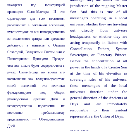
находятся под юрисдикцией
jurisdiction of the reigning Master
правящего Сына-Мастера. И это
Son. And this is true of all
messengers operating in a local
справедливо для всех вестников,
universe, whether they are traveling
работающих в локальной вселенной,
out directly from universe
путешествуют ли они непосредственно
headquarters, or whether they are
из вселенского центра или временно
acting temporarily in liaison with
действуют в контакте с Отцами
Constellation Fathers, System
Созвездий, Владыками Систем или с
Sovereigns, or Planetary Princes.
Планетарными Принцами. Прежде,
Before the concentration of all
чем вся власть будет сосредоточена в
power in the hands of a Creator Son
руках Сына-Творца во время его
at the time of his elevation as
возвышения как владыки-правителя
sovereign ruler of his universe,
своей вселенной, эти вестники
these messengers of the local
universes function under the
функционируют под общим
general direction of the Ancients of
руководством Древних Дней и
Days and are immediately
непосредственно подотчетны их
responsible to their resident
постоянно пребывающему
representative, the Union of Days.
представителю — Объединяющему
Дней.