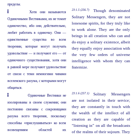
пределы.
23:1.5 (256.7)
Though denominated
Хотя они называются
Solitary Messengers, they are not
Одиночными Вестниками, их не томит
lonesome spirits, for they truly like
одиночество, ибо они, действительно,
to work alone. They are the only
любят работать в одиночку. Они —
beings in all creation who can and
единственные существа во всем
do enjoy a solitary existence, albeit
творении, которые могут получать
they equally enjoy association with
удовольствие — и получают его — от
the very few orders of universe
одиночного существования, хотя они
intelligence with whom they can
в равной мере получают удовольствие
fraternize.
от связи с теми немногими чинами
вселенского разума, с которыми могут
общаться.
23:1.6 (257.1)
Solitary Messengers
Одиночные Вестники не
are not isolated in their service;
изолированы в своем служении; они
they are constantly in touch with
постоянно связаны с сокровищами
the wealth of the intellect of all
разума всего творения, поскольку
creation as they are capable of
способны «прислушиваться» ко всем
“listening in” on all the broadcasts
возвещениям областей их
of the realms of their sojourn. They