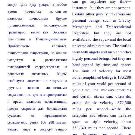
can go anywhere any time—
могут идти куда угодно в любое
instanter—but they are not persons.
время — тотчас же — но они не
Certain other gravity traversers are
являются личностями. Другие
personal beings, such as Gravity
путешественники, использующие
Messengers and Transcendental
гравитацию, такие как Вестники
Recorders, but they are not
Гравитации и Трансцендентальные
available to the super- and the local
universe administrators. The worlds
Протоколисты, являются
teem with angels and men and other
личностными существами, но они не
highly personal beings, but they are
находятся в распоряжении
handicapped by time and space:
руководителей сверхвселенных и
The limit of velocity for most
локальных вселенных. Миры
nonenseraphimed beings is 186,280
изобилуют ангелами и людьми и
miles of your world per second of
другими высоко личностными
your time; the midway creatures
созданиями, но для них пространство
and certain others can, often do,
и время являются препятствием:
attain double velocity—372,560
предел скорости для большинства
miles per second—while the
существ, не перемещаемых
seraphim and others can traverse
space at triple velocity, about
серафимами, равен 186 280 милям
558,840 miles per second. There
вашего мира в секунду вашего
are, however, no transit or