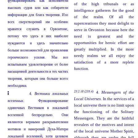
функционировать как исполнители
of the high tribunals or as
высоких судов или как собиратели
intelligence gatherers for the good
информации для блага творения. Изо
of the realm. Of all the
всех сверхтворений им особенно
supercreations they most delight to
нравится служить в Орвонтоне,
serve in Orvonton because here the
потому что здесь в них наиболее
need is greatest and the
opportunities for heroic effort are
нуждаются и здесь значительно
greatly multiplied. In the more
больше возможностей для проявления
needy realms we all enjoy the
героического усилия. Мы все
satisfaction of a more replete
испытываем удовлетворение от более
function.
насыщенной деятельности в тех частях
творения, которым она больше всего
необходима.
23:2.18 (259.4)
4.
Messengers of the
4.
Вестники локальных
Local Universes.
In the services of a
вселенных.
Функционирование
local universe there is no limit upon
одиночных Вестников в локальной
the functioning of the Solitary
вселенной беспредельно. Они
Messengers. They are the faithful
являются верными раскрывателями
revealers of the motives and intent
мотивов и намерений Духа-Матери
of the local universe Mother Spirit,
локальной вселенной, хотя целиком
although they are under the full