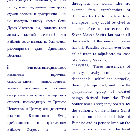
действующих во вселенных, которые
throughout the realms who are
не подлежат задержанию или аресту
exempt from apprehension or
судами времени и пространства. Они
detention by the tribunals of time
не подсудны никому кроме Семи
and space. They could be cited to
Духов-Мастеров, но, согласно всем
appear before no one except the
анналам главной вселенной, этот
Seven Master Spirits, but not in all
the annals of the master universe
Райский совет никогда не был созван
has this Paradise council ever been
рассматривать дело Одиночного
called upon to adjudicate the case
Вестника.
of a Solitary Messenger.
23:1.8 (257.3)
These messengers of
Эти вестники одиночного
solitary assignment are a
назначения — надежная,
dependable, self-reliant, versatile,
самостоятельная, разносторонняя,
thoroughly spiritual, and broadly
всецело духовная и искренне
sympathetic group of created
сопереживающая группа сотворенных
beings derived from the Third
существ, происходящих от Третьего
Source and Center; they operate by
Источника и Центра; они действуют
the authority of the Infinite Spirit
властью Бесконечного Духа,
resident on the central Isle of
пребывающего на центральном
Paradise and as personalized on the
headquarters spheres of the local
Райском Острове и — в