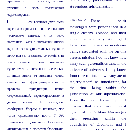
Son directly participated in this
принимают непосредственного
stupendous spiritualization.
участия в этом грандиозном
одухотворении.
23:0.2 (256.2)
These spirit
Эти вестники духа были
messengers were personalized in a
персонализированы в единичном
single creative episode, and their
творческом эпизоде, и их число
number is stationary. Although I
постоянно. Хотя в настоящей миссии
have one of these extraordinary
одно из этих удивительных существ
beings associated with me on this
присутствует и связано со мной, я не
present mission, I do not know how
знаю, сколько таких личностей
many such personalities exist in the
существует во вселенной вселенных.
universe of universes. I only know,
Я лишь время от времени узнаю,
from time to time, how many are of
registry-record as functioning for
сколько их, функционирующих в
the time being within the
пределах юрисдикции нашей
jurisdiction of our superuniverse.
сверхвселенной, зарегистрировано в
From the last Uversa report I
данное время. Из последнего
observe that there were almost
сообщения Уверсы я понимаю, что
7,690 trillion Solitary Messengers
тогда существовало почти 7 690
then operating within the
триллионов Одиночных Вестников,
boundaries of Orvonton; and I
оперирующих в пределах Орвонтона;