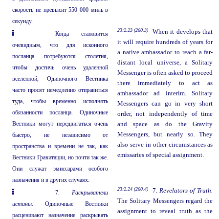
скорость не превысит 550 000 миль в
секунду.
23:2.23 (260.3)
When it develops that
Когда становится
it will require hundreds of years for
очевидным, что для исконного
a native ambassador to reach a far-
посланца потребуются столетия,
distant local universe, a Solitary
чтобы достичь очень удаленной
Messenger is often asked to proceed
вселенной, Одиночного Вестника
there immediately to act as
часто просят немедленно отправиться
ambassador ad interim. Solitary
туда, чтобы временно исполнять
Messengers can go in very short
обязанности посланца. Одиночные
order, not independently of time
Вестники могут передвигаться очень
and space as do the Gravity
Messengers, but nearly so. They
быстро, не независимо от
also serve in other circumstances as
пространства и времени не так, как
emissaries of special assignment.
Вестники Гравитации, но почти так же.
Они служат эмиссарами особого
назначения и в других случаях.
23:2.24 (260.4)
7.
Revelators of Truth.
7.
Раскрыватели
The Solitary Messengers regard the
истины.
Одиночные Вестники
assignment to reveal truth as the
расценивают назначение раскрывать