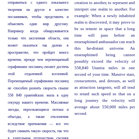
отправиться с одного локального
creation to another, to represent and
interpret one realm to another. For
творения на другое в качестве
example: When a newly inhabited
посланников, чтобы представить и
realm is discovered, it may prove to
объяснить один мир другому.
be so remote in space that a long
Например: когда обнаруживается
time will pass before an
только что заселенная область, она
enseraphimed ambassador can reach
может оказаться так далеко в
this far-distant universe. An
пространстве, что пройдет много
enseraphimed being cannot
времени, прежде чем перемещаемый
possibly exceed the velocity of
серафимами посланец сможет достичь
558,840 Urantia miles in one
этой отдаленной вселенной.
second of your time. Massive stars,
Перемещаемый серафимами посланец
crosscurrents, and detours, as well
as attraction tangents, will all tend
не способен развить скорость свыше
to retard such speed so that on a
558 840 урантийских миль в одну
long journey the velocity will
секунду вашего времени. Массивные
average about 550,000 miles per
звезды, пересекающиеся потоки и
second.
объезды, а также отклонения
вследствие притяжения — все это
будет снижать такую скорость, так что
в длительном путешествии средняя