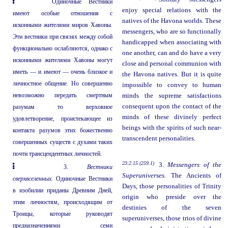
Одиночные Вестники
enjoy special relations with the
имеют особые отношения с
natives of the Havona worlds. These
исконными жителями миров Хавоны.
messengers, who are so functionally
Эти вестники при связях между собой
handicapped when associating with
функционально ослабляются, однако с
one another, can and do have a very
исконными жителями Хавоны могут
close and personal communion with
иметь — и имеют — очень близкое и
the Havona natives. But it is quite
личностное общение. Но совершенно
impossible to convey to human
невозможно передать смертным
minds the supreme satisfactions
consequent upon the contact of the
разумам то верховное
minds of these divinely perfect
удовлетворение, проистекающее из
beings with the spirits of such near-
контакта разумов этих божественно
transcendent personalities.
совершенных существ с духами таких
почти трансцендентных личностей.
23:2.15 (259.1)
3.
Messengers of the
3.
Вестники
Superuniverses.
The Ancients of
сверхвселенных.
Одиночные Вестники
Days, those personalities of Trinity
в изобилии приданы Древним Дней,
origin who preside over the
этим личностям, происходящим от
destinies of the seven
Троицы, которые руководят
superuniverses, those trios of divine
предназначениями семи