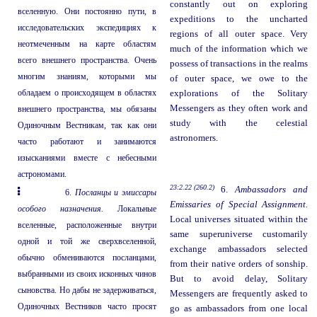
constantly out on exploring
вселенную. Они постоянно пути, в
expeditions to the uncharted
исследовательских экспедициях к
regions of all outer space. Very
неотмеченным на карте областям
much of the information which we
всего внешнего пространства. Очень
possess of transactions in the realms
многим знаниям, которыми мы
of outer space, we owe to the
обладаем о происходящем в областях
explorations of the Solitary
Messengers as they often work and
внешнего пространства, мы обязаны
study with the celestial
Одиночным Вестникам, так как они
astronomers.
часто работают и занимаются
изысканиями вместе с небесными
астрономами.
23:2.22 (260.2)
6.
Ambassadors and
6.
Посланцы и эмиссары
Emissaries of Special Assignment.
особого назначения.
Локальные
Local universes situated within the
вселенные, расположенные внутри
same superuniverse customarily
одной и той же сверхвселенной,
exchange ambassadors selected
обычно обмениваются посланцами,
from their native orders of sonship.
выбранными из своих исконных чинов
But to avoid delay, Solitary
сыновства. Но дабы не задерживаться,
Messengers are frequently asked to
Одиночных Вестников часто просят
go as ambassadors from one local