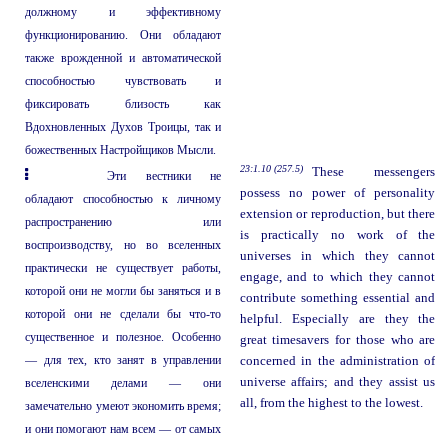
должному и эффективному
функционированию. Они обладают
также врожденной и автоматической
способностью чувствовать и
фиксировать близость как
Вдохновленных Духов Троицы, так и
божественных Настройщиков Мысли.
23:1.10 (257.5)
These messengers
Эти вестники не
possess no power of personality
обладают способностью к личному
extension or reproduction, but there
распространению или
is practically no work of the
воспроизводству, но во вселенных
universes in which they cannot
практически не существует работы,
engage, and to which they cannot
которой они не могли бы заняться и в
contribute something essential and
которой они не сделали бы что-то
helpful. Especially are they the
существенное и полезное. Особенно
great timesavers for those who are
— для тех, кто занят в управлении
concerned in the administration of
universe affairs; and they assist us
вселенскими делами — они
all, from the highest to the lowest.
замечательно умеют экономить время;
и они помогают нам всем — от самых