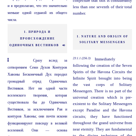
conjecture that this is considerably
и я предполагаю, что это значительно
less than one seventh of their total
меньше одной седьмой их общего
number.
числа.
1. ПРИРОДА И
1. NATURE AND ORIGIN OF
ПРОИСХОЖДЕНИЕ
SOLITARY MESSENGERS
ОДИНОЧНЫХ ВЕСТНИКОВ
23:1.1 (256.3)
Immediately
Сразу вслед за
following the creation of the Seven
сотворением Семи Духов Контуров
Spirits of the Havona Circuits the
Хавоны Бесконечный Дух породил
Infinite Spirit brought into being
громадный отряд Одиночных
the vast corps of Solitary
Вестников. Нет ни одной части
Messengers. There is no part of the
вселенского творения, которая
universal creation which is pre-
существовала бы до Одиночных
existent to the Solitary Messengers
Вестников, за исключением Рая и
except Paradise and the Havona
контуров Хавоны; они почти искони
circuits; they have functioned
throughout the grand universe from
функционируют повсюду в великой
near eternity. They are fundamental
вселенной. Они — основа
to the divine technique of the