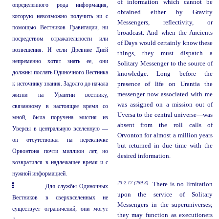
of information which cannot be
определенного рода информация,
obtained either by Gravity
которую невозможно получить ни с
Messengers, reflectivity, or
помощью Вестников Гравитации, ни
broadcast. And when the Ancients
посредством отражательности или
of Days would certainly know these
возвещения. И если Древние Дней
things, they must dispatch a
непременно хотят знать ее, они
Solitary Messenger to the source of
должны послать Одиночного Вестника
knowledge. Long before the
к источнику знания. Задолго до начала
presence of life on Urantia the
messenger now associated with me
жизни на Урантии вестнику,
was assigned on a mission out of
связанному в настоящее время со
Uversa to the central universe—was
мной, была поручена миссия из
absent from the roll calls of
Уверсы в центральную вселенную —
Orvonton for almost a million years
он отсутствовал на перекличке
but returned in due time with the
Орвонтона почти миллион лет, но
desired information.
возвратился в надлежащее время и с
нужной информацией.
23:2.17 (259.3)
There is no limitation
Для службы Одиночных
upon the service of Solitary
Вестников в сверхвселенных не
Messengers in the superuniverses;
существует ограничений; они могут
they may function as executioners