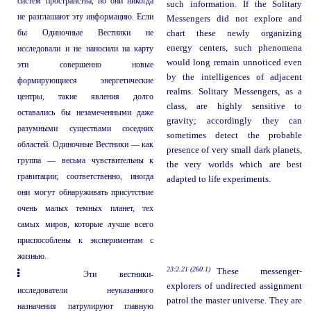
систем пространства, но они никогда
such information. If the Solitary
не разглашают эту информацию. Если
Messengers did not explore and
бы Одиночные Вестники не
chart these newly organizing
energy centers, such phenomena
исследовали и не наносили на карту
would long remain unnoticed even
эти совершенно новые
by the intelligences of adjacent
формирующиеся энергетические
realms. Solitary Messengers, as a
центры, такие явления долго
class, are highly sensitive to
оставались бы незамеченными даже
gravity; accordingly they can
разумными существами соседних
sometimes detect the probable
областей. Одиночные Вестники — как
presence of very small dark planets,
группа — весьма чувствительны к
the very worlds which are best
гравитации; соответственно, иногда
adapted to life experiments.
они могут обнаруживать присутствие
очень малых темных планет, тех
самых миров, которые лучше всего
приспособлены к экспериментам с
жизнью.
23:2.21 (260.1)
These messenger-
Эти вестники-
explorers of undirected assignment
исследователи неуказанного
patrol the master universe. They are
назначения патрулируют главную