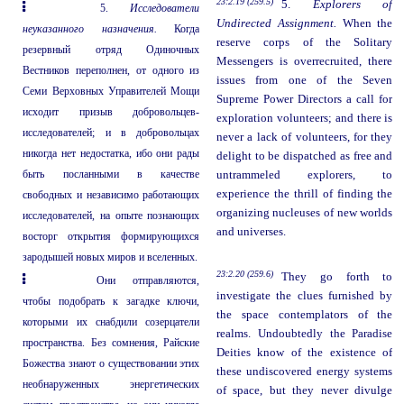
23:2.19 (259.5)
5.
Explorers of
5.
Исследователи
Undirected Assignment.
When the
неуказанного назначения.
Когда
reserve corps of the Solitary
резервный отряд Одиночных
Messengers is overrecruited, there
Вестников переполнен, от одного из
issues from one of the Seven
Семи Верховных Управителей Мощи
Supreme Power Directors a call for
исходит призыв добровольцев-
exploration volunteers; and there is
исследователей; и в добровольцах
never a lack of volunteers, for they
никогда нет недостатка, ибо они рады
delight to be dispatched as free and
быть посланными в качестве
untrammeled explorers, to
experience the thrill of finding the
свободных и независимо работающих
organizing nucleuses of new worlds
исследователей, на опыте познающих
and universes.
восторг открытия формирующихся
зародышей новых миров и вселенных.
23:2.20 (259.6)
They go forth to
Они отправляются,
investigate the clues furnished by
чтобы подобрать к загадке ключи,
the space contemplators of the
которыми их снабдили созерцатели
realms. Undoubtedly the Paradise
пространства. Без сомнения, Райские
Deities know of the existence of
Божества знают о существовании этих
these undiscovered energy systems
необнаруженных энергетических
of space, but they never divulge