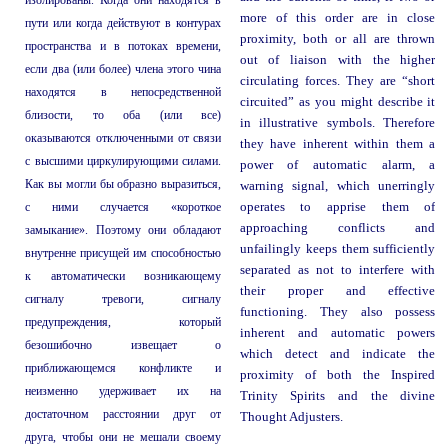
изолированы. Когда они находятся в
more of this order are in close
пути или когда действуют в контурах
proximity, both or all are thrown
пространства и в потоках времени,
out of liaison with the higher
если два (или более) члена этого чина
circulating forces. They are “short
находятся в непосредственной
circuited” as you might describe it
близости, то оба (или все)
in illustrative symbols. Therefore
оказываются отключенными от связи
they have inherent within them a
с высшими циркулирующими силами.
power of automatic alarm, a
Как вы могли бы образно выразиться,
warning signal, which unerringly
с ними случается «короткое
operates to apprise them of
approaching conflicts and
замыкание». Поэтому они обладают
unfailingly keeps them sufficiently
внутренне присущей им способностью
separated as not to interfere with
к автоматически возникающему
their proper and effective
сигналу тревоги, сигналу
functioning. They also possess
предупреждения, который
inherent and automatic powers
безошибочно извещает о
which detect and indicate the
приближающемся конфликте и
proximity of both the Inspired
неизменно удерживает их на
Trinity Spirits and the divine
достаточном расстоянии друг от
Thought Adjusters.
друга, чтобы они не мешали своему