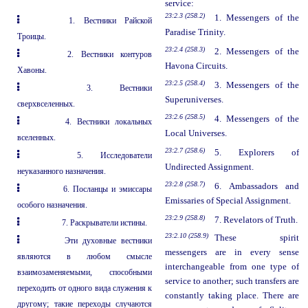
service:
23:2.3 (258.2)
1. Messengers of the
1. Вестники Райской
Paradise Trinity.
Троицы.
23:2.4 (258.3)
2. Messengers of the
2. Вестники контуров
Havona Circuits.
Хавоны.
23:2.5 (258.4)
3. Messengers of the
3. Вестники
Superuniverses.
сверхвселенных.
23:2.6 (258.5)
4. Messengers of the
4. Вестники локальных
Local Universes.
вселенных.
23:2.7 (258.6)
5. Explorers of
5. Исследователи
Undirected Assignment.
неуказанного назначения.
23:2.8 (258.7)
6. Ambassadors and
6. Посланцы и эмиссары
Emissaries of Special Assignment.
особого назначения.
23:2.9 (258.8)
7. Revelators of Truth.
7. Раскрыватели истины.
23:2.10 (258.9)
These spirit
Эти духовные вестники
messengers are in every sense
являются в любом смысле
interchangeable from one type of
взаимозаменяемыми, способными
service to another; such transfers are
переходить от одного вида служения к
constantly taking place. There are
другому; такие переходы случаются