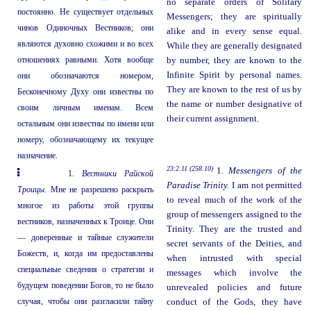
no separate orders of Solitary
постоянно. Не существует отдельных
Messengers; they are spiritually
чинов Одиночных Вестников; они
alike and in every sense equal.
являются духовно схожими и во всех
While they are generally designated
отношениях равными. Хотя вообще
by number, they are known to the
Infinite Spirit by personal names.
они обозначаются номером,
They are known to the rest of us by
Бесконечному Духу они известны по
the name or number designative of
своим личным именам. Всем
their current assignment.
остальным они известны по имени или
номеру, обозначающему их текущее
назначение.
23:2.11 (258.10)
1.
Messengers of the
1.
Вестники Райской
Paradise Trinity.
I am not permitted
Троицы.
Мне не разрешено раскрыть
to reveal much of the work of the
многое из работы этой группы
group of messengers assigned to the
вестников, назначенных к Троице. Они
Trinity. They are the trusted and
— доверенные и тайные служители
secret servants of the Deities, and
Божеств, и, когда им предоставлены
when intrusted with special
специальные сведения о стратегии и
messages which involve the
будущем поведении Богов, то не было
unrevealed policies and future
случая, чтобы они разгласили тайну
conduct of the Gods, they have