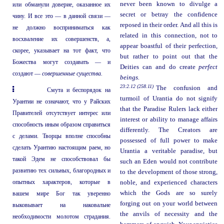
never been known to divulge a
или обманули доверие, оказанное их
secret or betray the confidence
чину. И все это — в данной связи —
reposed in their order. And all this is
не должно восприниматься как
related in this connection, not to
восхваление их совершенств, а,
appear boastful of their perfection,
скорее, указывает на тот факт, что
but rather to point out that the
Божества могут создавать — и
Deities can and do create
perfect
создают —
совершенные существа.
beings.
23:2.12 (258.11)
The confusion and
Смута и беспорядок на
turmoil of Urantia do not signify
Урантии не означают, что у Райских
that the Paradise Rulers lack either
Правителей отсутствует интерес или
interest or ability to manage affairs
способность иным образом справиться
differently. The Creators are
с делами. Творцы вполне способны
possessed of full power to make
сделать Урантию настоящим раем, но
Urantia a veritable paradise, but
такой Эдем не способствовал бы
such an Eden would not contribute
развитию тех сильных, благородных и
to the development of those strong,
опытных характеров, которые в
noble, and experienced characters
which the Gods are so surely
вашем мире Бог так уверенно
forging out on your world between
выковывает на наковальне
the anvils of necessity and the
необходимости молотом страдания.