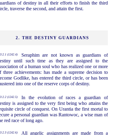
uardians of destiny in all their efforts to finish the third
ircle, traverse the second, and attain the first.
2. THE DESTINY GUARDIANS
Seraphim are not known as guardians of
3:2.1 (1242.4)
estiny until such time as they are assigned to the
ssociation of a human soul who has realized one or more
f three achievements: has made a supreme decision to
ecome Godlike, has entered the third circle, or has been
ustered into one of the reserve corps of destiny.
In the evolution of races a guardian of
3:2.2 (1242.5)
estiny is assigned to the very first being who attains the
equisite circle of conquest. On Urantia the first mortal to
ecure a personal guardian was Rantowoc, a wise man of
he red race of long ago.
All angelic assignments are made from a
3:2.3 (1242.6)