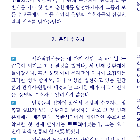
조절자
g
번째를 지나 첫 번째 순환계를 달성하기까지 그들의 모
c
든 수고들에서, 이들 개인적 운명의 수호자들의 전심전
력의 원조를 받아들인다.
2. 운명 수호자
11
세라핌천사들은 세 가지 성취, 즉
하느님과-
d
이 되기로 최극 결정을 했거나, 세 번째 순환계에
같음
a
들어갔거나, 혹은 운명 예비 무리단의 하나에 소집되는
o
그러한 성취 중에서, 하나 이상을 실현하고 있는 인간
b
혼의 관계적-연합에 배정되는 그러한 때가 이르기 전에
m
는, 운명의 수호자로 알려지지 않는다.
11
인종들의 진화에 있어서 운명의 수호자는 정
d
복할 필요가 있는 순환계를 달성하는 바로 그 첫 번째
r
존재에게 배정된다.
에서 개인적인 수호자를
유란시아
s
확보한 첫 번째 필사자는
이었는데, 그는 오래
란토웍
t
전에 적색 인종의 현자(賢者)였다.
11
천사들의 모든 배정은 자발적으로 나서는 세