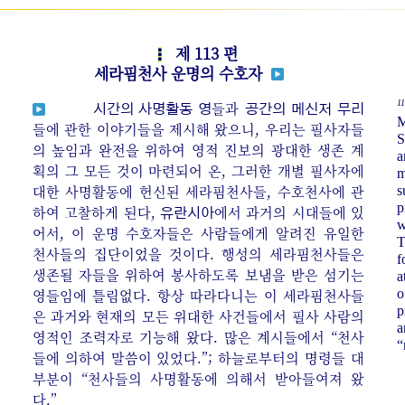
제 113 편
세라핌천사 운명의 수호자
11
들과
시간의 사명활동 영
공간의 메신저 무리
M
들에 관한 이야기들을 제시해 왔으니, 우리는 필사자들
S
의 높임과 완전을 위하여 영적 진보의 광대한 생존 계
a
획의 그 모든 것이 마련되어 온, 그러한 개별 필사자에
m
대한 사명활동에 헌신된 세라핌천사들, 수호천사에 관
s
p
하여 고찰하게 된다,
에서 과거의 시대들에 있
유란시아
w
어서, 이 운명 수호자들은 사람들에게 알려진 유일한
T
천사들의 집단이었을 것이다. 행성의 세라핌천사들은
f
생존될 자들을 위하여 봉사하도록 보냄을 받은 섬기는
a
영들임에 틀림없다. 항상 따라다니는 이 세라핌천사들
o
p
은 과거와 현재의 모든 위대한 사건들에서 필사 사람의
a
영적인 조력자로 기능해 왔다. 많은 계시들에서 “천사
“
들에 의하여 말씀이 있었다.”; 하늘로부터의 명령들 대
부분이 “천사들의 사명활동에 의해서 받아들여져 왔
다.”