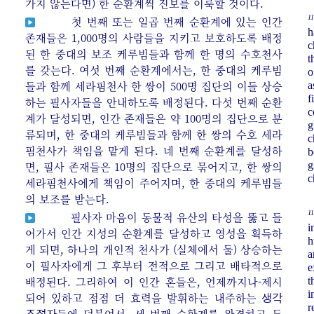
가지 않는다면) 한 순환계씩 진보를 이룩할 것이다.
11
첫 번째 또는 일곱 번째 순환계에 있는 인간
h
존재들은 1,000명의 사람들을 지키고 보호하도록 배정
c
된 한 중대의 보조 케루빔들과 함께 한 명의 수호천사
t
를 갖는다. 여섯 번째 순환계에서는, 한 중대의 케루빔
o
들과 함께 세라핌천사 한 쌍이 500명 집단의 이들 상승
a
f
하는 필사자들을 안내하도록 배정된다. 다섯 번째 순환
c
계가 달성되면, 인간 존재들은 약 100명의 집단으로 분
g
류되며, 한 중대의 케루빔들과 함께 한 쌍의 수호 세라
c
핌천사가 책임을 맡게 된다. 네 번째 순환계를 달성하
b
면, 필사 존재들은 10명의 집단으로 묶어지고, 한 쌍의
g
c
세라핌천사에게 책임이 주어지며, 한 중대의 케루빔들
의 보조를 받는다.
11
필사자 마음이 동물적 유산의 타성을 뚫고 들
i
어가서 인간 지성의 순환계를 달성하고 영성을 획득하
h
게 되면, 하나의 개인적 천사가 (실체에서 둘) 상승하는
a
이 필사자에게 그 후부터 전적으로 그리고 배타적으로
e
배정된다. 그리하여 이 인간 혼들은, 언제까지나-제시
t
i
되어 있하고 점점 더 효력을 발휘하는 내주하는
생각
r
들에 덧붙여서, 세 번째 순환계를 완결하고 두