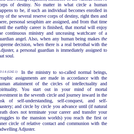
orps of destiny. No matter in what circle a human
appens to be, if such an individual becomes enrolled in
ny of the several reserve corps of destiny, right then and
here, personal seraphim are assigned, and from that time
ntil the earthly career is finished, that mortal will enjoy
he continuous ministry and unceasing watchcare of a
uardian angel. Also, when any human being makes
the
upreme decision, when there is a real betrothal with the
djuster, a personal guardian is immediately assigned to
hat soul.
In the ministry to so-called normal beings,
3:1.6 (1242.1)
eraphic assignments are made in accordance with the
uman attainment of the circles of intellectuality and
pirituality. You start out in your mind of mortal
nvestment in the seventh circle and journey inward in the
ask of self-understanding, self-conquest, and self-
astery; and circle by circle you advance until (if natural
eath does not terminate your career and transfer your
truggles to the mansion worlds) you reach the first or
nner circle of relative contact and communion with the
ndwelling Adjuster.