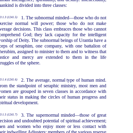
ankind is divided into three classes:
1. The subnormal minded—those who do not
3:1.3 (1241.5)
xercise normal will power; those who do not make
verage decisions. This class embraces those who cannot
omprehend God; they lack capacity for the intelligent
orship of Deity. The subnormal beings of Urantia have a
orps of seraphim, one company, with one battalion of
herubim, assigned to minister to them and to witness that
ustice and mercy are extended to them in the life
truggles of the sphere.
2. The average, normal type of human mind.
3:1.4 (1241.6)
rom the standpoint of seraphic ministry, most men and
omen are grouped in seven classes in accordance with
heir status in making the circles of human progress and
piritual development.
3. The supernormal minded—those of great
3:1.5 (1241.7)
ecision and undoubted potential of spiritual achievement;
en and women who enjoy more or less contact with
heir indwelling Adjusters; members of the various reserve