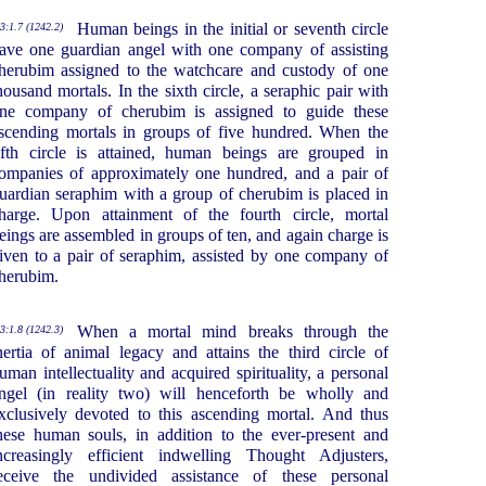
Human beings in the initial or seventh circle
3:1.7 (1242.2)
ave one guardian angel with one company of assisting
herubim assigned to the watchcare and custody of one
housand mortals. In the sixth circle, a seraphic pair with
ne company of cherubim is assigned to guide these
scending mortals in groups of five hundred. When the
ifth circle is attained, human beings are grouped in
ompanies of approximately one hundred, and a pair of
uardian seraphim with a group of cherubim is placed in
harge. Upon attainment of the fourth circle, mortal
eings are assembled in groups of ten, and again charge is
iven to a pair of seraphim, assisted by one company of
herubim.
When a mortal mind breaks through the
3:1.8 (1242.3)
nertia of animal legacy and attains the third circle of
uman intellectuality and acquired spirituality, a personal
ngel (in reality two) will henceforth be wholly and
xclusively devoted to this ascending mortal. And thus
hese human souls, in addition to the ever-present and
ncreasingly efficient indwelling Thought Adjusters,
eceive the undivided assistance of these personal