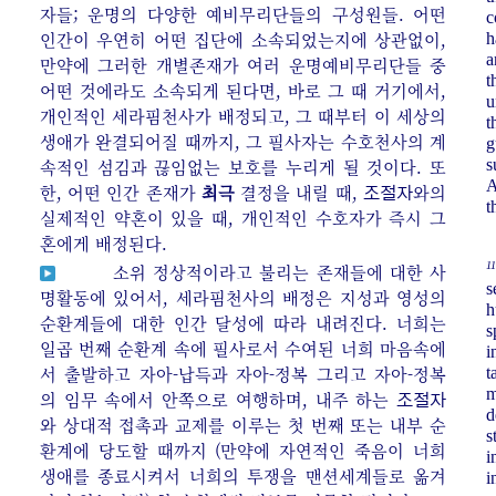
자들; 운명의 다양한 예비무리단들의 구성원들. 어떤
c
인간이 우연히 어떤 집단에 소속되었는지에 상관없이,
h
a
만약에 그러한 개별존재가 여러 운명예비무리단들 중
t
어떤 것에라도 소속되게 된다면, 바로 그 때 거기에서,
u
개인적인 세라핌천사가 배정되고, 그 때부터 이 세상의
t
생애가 완결되어질 때까지, 그 필사자는 수호천사의 계
g
속적인 섬김과 끊임없는 보호를 누리게 될 것이다. 또
s
A
한, 어떤 인간 존재가
최극
결정을 내릴 때,
와의
조절자
t
실제적인 약혼이 있을 때, 개인적인 수호자가 즉시 그
혼에게 배정된다.
11
소위 정상적이라고 불리는 존재들에 대한 사
s
명활동에 있어서, 세라핌천사의 배정은 지성과 영성의
h
순환계들에 대한 인간 달성에 따라 내려진다. 너희는
s
일곱 번째 순환계 속에 필사로서 수여된 너희 마음속에
i
서 출발하고 자아-납득과 자아-정복 그리고 자아-정복
t
m
의 임무 속에서 안쪽으로 여행하며, 내주 하는
조절자
d
와 상대적 접촉과 교제를 이루는 첫 번째 또는 내부 순
s
환계에 당도할 때까지 (만약에 자연적인 죽음이 너희
i
생애를 종료시켜서 너희의 투쟁을 맨션세계들로 옮겨
i