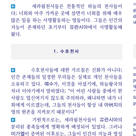
11
세라핌천사들은 전통적인 하늘의 천사들이
t
다; 너희와 아주 가까운 곳에 살면서 너희를 위해 매우
d
많은 일을 하는 사명활동하는 영들이다. 그들은 인간의
s
지능이 존재하던 초기부터
에서 사명활동해
유란시아
왔다.
1. 수호천사
11
수호천사들에 대한 가르침은 신화가 아니다;
m
인간 존재들의 일정한 무리들은 실재로 개인 천사들을
p
소유하고 있다.
가, 이것을 아셨기에, 하늘왕국의
예수
s
자녀 이야기에서 말하였다; “이 어린 사람들 중에서 한
“
사람도 업신여기지 않도록 주의하라, 왜냐하면 내가 너
f
p
희에게 이르겠는데, 그들의 천사들이 항상 내
의
아버지
영의 현존을 지켜보기 때문이다”
11
기원적으로는, 세라핌천사들이
의
유란시아
a
분리된 종족들에게 명확하게 배정되어 있었다. 그러나
b
이 증여된 이후로는, 그들이 인간의 지능과 영성
미가엘
h