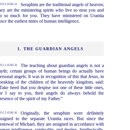
Seraphim are the traditional angels of heaven;
3:0.2 (1241.2)
hey are the ministering spirits who live so near you and
o so much for you. They have ministered on Urantia
ince the earliest times of human intelligence.
1. THE GUARDIAN ANGELS
The teaching about guardian angels is not a
3:1.1 (1241.3)
yth; certain groups of human beings do actually have
ersonal angels. It was in recognition of this that Jesus, in
peaking of the children of the heavenly kingdom, said:
Take heed that you despise not one of these little ones,
or I say to you, their angels do always behold the
resence of the spirit of my Father.”
Originally, the seraphim were definitely
3:1.2 (1241.4)
ssigned to the separate Urantia races. But since the
estowal of Michael, they are assigned in accordance with
uman intelligence, spirituality, and destiny. Intellectually,