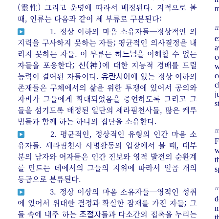
(靈性) 그리고 운명에 따라서 배정된다. 지적으로 볼
m
때, 인류는 다음과 같이 세 부류로 구분된다:
11
1. 정상 이하의 마음 소유자들─정상적인 의
e
지력을 구사하지 못하는 자들; 평균적인 의사결정을 내
a
리지 못하는 자들. 이 부류는
을 이해할 수 없는
하느님
c
자들을 포옹한다;
에 대한 지능적 경배를 드릴
신(神)
w
능력이 결여된 자들이다.
에 있는 정상 이하의
c
유란시아
c
존재들은 구체에서의 삶을 위한 투쟁에 있어서 공의와
j
자비가 그들에게 확대되었음을 증언하도록 그리고 그
s
들을 섬기도록 배정된 일단의 세라핌천사들, 많은 케루
빔들과 함께 하는 하나의 집단을 소유한다.
11
2. 평균적인, 정상적인 유형의 인간 마음 소
F
유자들. 세라핌천사 사명활동의 입장에서 볼 때, 대부
w
분의 남자와 여자들은 인간 진보와 영적 발전의 순환계
t
를 만드는 데에서의 그들의 지위에 따라서 일곱 개의
s
등급으로 분류된다.
11
3. 정상 이상의 마음 소유자들─영적인 성취
d
에 있어서 위대한 결정과 확실한 잠재를 가진 자들; 그
m
들 속에 내주 하는
들과 다소간의 접촉을 누리는
조절자
t