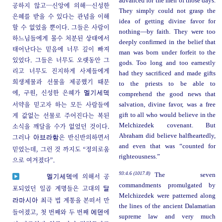
advanced for the men of those days.
공하지 않고─신앙에 의해─신성한
They simply could not grasp the
은혜를 받을 수 있다는 관념을 이해
idea of getting divine favor for
할 수 없었을 뿐이다. 그들은 사람이
nothing—by faith. They were too
하느님들에게 몰수 처분된 상태에서
deeply confirmed in the belief that
태어난다는 믿음에 너무 깊이 빠져
man was born under forfeit to the
있었다. 그들은 너무도 오랫동안 그
gods. Too long and too earnestly
리고 너무도 진지하게 사제들에게
had they sacrificed and made gifts
희생제물과 선물을 제공했기 때문
to the priests to be able to
에, 구원, 신성한 은혜가
멜기세덱
comprehend the good news that
서약을 믿고자 하는 모든 사람들에
salvation, divine favor, was a free
게 값없는 선물로 주어진다는 복된
gift to all who would believe in the
소식을 깨달을 수가 없었던 것이다.
Melchizedek covenant. But
Abraham did believe halfheartedly,
그러나
은 반신반의하면서
아브라함
and even that was “counted for
믿었는데, 그런 것 까지도 “정의로움
righteousness.”
으로 여겨졌다”.
93:4.6 (1017.8)
The seven
에 의해서 공
멜기세덱
commandments promulgated by
포되었던 일곱 계명들은 고대의
달
Melchizedek were patterned along
최극 법 계통을 본떠서 만
라마시아
the lines of the ancient Dalamatian
들어졌고, 첫 번째와 두 번째
에
에덴
supreme law and very much