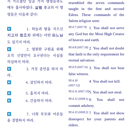
서 가르쳤던 일곱 가지 명령들과도
resembled the seven commands
매우 흡사하였다.
종교의 이 명
살렘
taught in the first and second
령들은 다음과 같다:
Edens. These commands of the
Salem religion were:
93:4.7 (1017.9)
1. You shall not serve
1. 하늘과 땅을 지으신
any God but the Most High Creator
외에는 어떤
지고자
창조자
하느님
of heaven and earth.
도 섬기지 마라.
93:4.8 (1017.10)
2. You shall not doubt
2. 영원한 구원을 위해
that faith is the only requirement for
오직 신앙만이 요구된다는 사실을
eternal salvation.
의심하지 마라.
93:4.9 (1017.11)
3. You shall not bear
3. 거짓 증언을 하지 마
false witness.
라.
93:4.10
4. You shall not kill.
4. 살인하지 마라.
(1017.12)
93:4.11 (1017.13)
5. You shall not steal.
5. 훔치지 마라.
93:4.12 (1018.1)
6. You shall not
6. 간음하지 마라.
commit adultery.
93:4.13 (1018.2)
7. You shall not show
7. 너희 부모와 어른들
disrespect for your parents and
을 경멸하지 마라.
elders.