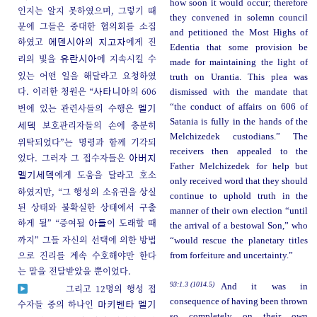
how soon it would occur; therefore
인지는 알지 못하였으며, 그렇기 때
they convened in solemn council
문에 그들은 중대한 협의회를 소집
and petitioned the Most Highs of
하였고
의
에게 진
에덴시아
지고자
Edentia that some provision be
리의 빛을
에 지속시킬 수
유란시아
made for maintaining the light of
있는 어떤 일을 해달라고 요청하였
truth on Urantia. This plea was
다. 이러한 청원은 “
의 606
dismissed with the mandate that
사타니아
번에 있는 관련사들의 수행은
“the conduct of affairs on 606 of
멜기
Satania is fully in the hands of the
보호관리자들의 손에 충분히
세덱
Melchizedek custodians.” The
위탁되었다”는 명령과 함께 기각되
receivers then appealed to the
었다. 그러자 그 접수자들은
아버지
Father Melchizedek for help but
에게 도움을 달라고 호소
멜기세덱
only received word that they should
하였지만, “그 행성의 소유권을 상실
continue to uphold truth in the
된 상태와 불확실한 상태에서 구출
manner of their own election “until
하게 될” “증여될
이 도래할 때
아들
the arrival of a bestowal Son,” who
까지” 그들 자신의 선택에 의한 방법
“would rescue the planetary titles
으로 진리를 계속 수호해야만 한다
from forfeiture and uncertainty.”
는 말을 전달받았을 뿐이었다.
93:1.3 (1014.5)
And it was in
그리고 12명의 행성 접
consequence of having been thrown
수자들 중의 하나인
마키벤타
멜기
so completely on their own