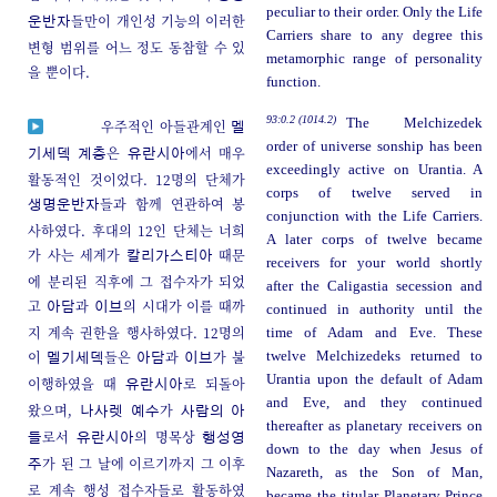
peculiar to their order. Only the Life
들만이 개인성 기능의 이러한
운반자
Carriers share to any degree this
변형 범위를 어느 정도 동참할 수 있
metamorphic range of personality
을 뿐이다.
function.
93:0.2 (1014.2)
The Melchizedek
우주적인 아들관계인
멜
order of universe sonship has been
은
에서 매우
기세덱 계층
유란시아
exceedingly active on Urantia. A
활동적인 것이었다. 12명의 단체가
corps of twelve served in
들과 함께 연관하여 봉
생명운반자
conjunction with the Life Carriers.
사하였다. 후대의 12인 단체는 너희
A later corps of twelve became
가 사는 세계가
때문
칼리가스티아
receivers for your world shortly
에 분리된 직후에 그 접수자가 되었
after the Caligastia secession and
고
과
의 시대가 이를 때까
아담
이브
continued in authority until the
지 계속 권한을 행사하였다. 12명의
time of Adam and Eve. These
이
들은
과
가 불
twelve Melchizedeks returned to
멜기세덱
아담
이브
Urantia upon the default of Adam
이행하였을 때
로 되돌아
유란시아
and Eve, and they continued
왔으며,
가
나사렛
예수
사람의 아
thereafter as planetary receivers on
로서
의 명목상
들
유란시아
행성영
down to the day when Jesus of
가 된 그 날에 이르기까지 그 이후
주
Nazareth, as the Son of Man,
로 계속 행성 접수자들로 활동하였
became the titular Planetary Prince