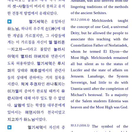
Abraham, was also derived from the
의
들이 버리지 못하고 유지
셋-사람
lingering traditions of the methods
한 전통적 방법에서 유래되었다.
of the ancient Sethites.
93:3.2 (1016.4)
Melchizedek taught
은 유일하신
멜기세덱
the concept of one God, a universal
하나의 우주적
에 대
하느님,
신(神)
Deity, but he allowed the people to
한 개념을 가르쳤지만, 그 사람들에
associate this teaching with the
게는 이 가르침을 자신이
엘 엘리온
Constellation Father of Norlatiadek,
─
이라고 불렀던
지고자─
놀라시
whom he termed El Elyon—the
의
와 연관시키
아덱
별자리 아버지
Most High. Melchizedek remained
도록 허용하였다.
은
멜기세덱
루시
all but silent as to the status of
의 상태와
에서의 관련사
Lucifer and the state of affairs on
퍼
예루셈
Jerusem. Lanaforge, the System
들의 상태에 관하여는 거의 침묵을
Sovereign, had little to do with
지켰다.
인
는
체계 주권자
라나훠지
Urantia until after the completion of
의 증여가 완료될 때까지
미가엘
유
Michael’s bestowal. To a majority
에 대해 아무 일도 할 수 없었
란시아
of the Salem students Edentia was
다.
에 있는 학생들 대부분에게
살렘
heaven and the Most High was God.
있어서는
가 천국이었고
에덴시아
가
이었다.
지고자
하느님
93:3.3 (1016.5)
The symbol of the
이 자신의 증
멜기세덱