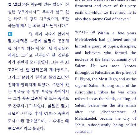
은 창공에 있는 별들의 신
엘 엘리온
firmament and even of this very
성한 창조자이시고 우리가 살고 있
earth on which we live, and he is
는 바로 이 땅도 지으셨으며, 또한
also the supreme God of heaven.”
하늘에 계시는 최극
이시다.”
하느님
93:2.4 (1015.4)
Within a few years
몇 해가 지나지 않아서
Melchizedek had gathered around
은 나중에
의 공동체
멜기세덱
살렘
himself a group of pupils, disciples,
를 이루게 되는 핵심이 될 학생들과
and believers who formed the
제자들 그리고 신자들의 한 집단을
nucleus of the later community of
자기 주변에 모아들였다. 그는 곧
지
Salem. He was soon known
이신
의 제사장으로,
고자
엘 엘리온
throughout Palestine as the priest of
그리고
의 현자로
살렘
팔레스타인
El Elyon, the Most High, and as the
전역에 알려지게 되었다. 주변에 있
sage of Salem. Among some of the
는 부족들 중 일부 부족들 사이에서
surrounding tribes he was often
는 그가 종종
의 왕 또는 족장으
referred to as the sheik, or king, of
살렘
로 간주되기도 하였다.
은
Salem. Salem was the site which
살렘
멜기
after the disappearance of
이 사라진 후에
족속의
세덱
여부스
Melchizedek became the city of
도시가 된 장소였으며, 그 후에는
예
Jebus, subsequently being called
이라고 불렸다.
루살렘
Jerusalem.