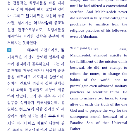
는 전통적인 희생제물을 바칠 때까
until he had offered a conventional
지는 전혀 마음이 편치 않았던 것이
sacrifice. And Melchizedek never
다. 그리고
은 자신의 추종
멜기세덱
did succeed in fully eradicating this
자들, 심지어는
의 종교적
아브라함
proclivity to sacrifice from the
실천 관행으로부터도, 희생제물을
religious practices of his followers,
제공하는 이러한 성향을 충분히 제
even of Abraham.
거하지는 못하였다.
93:4.15 (1018.4)
Like Jesus,
와 마찬가지로,
예수
멜
Melchizedek attended strictly to
은 자신이 증여된 임무의 완
기세덱
the fulfillment of the mission of his
수에 철저하게 몰두하였다. 그는 사
bestowal. He did not attempt to
회관례를 재구성하거나 세상의 습관
reform the mores, to change the
들을 바꾸려고 시도하지 않았으며,
habits of the world, nor to
심지어 진보된 위생적 실천 관행들
promulgate even advanced sanitary
이나 과학적 진리들도 세상에 제공
practices or scientific truths. He
하지 않았다. 그가 온 것은 두 가지
came to achieve two tasks: to keep
임무를 성취하기 위해서였는데: 유
alive on earth the truth of the one
일하신
에 대한 진리를 이 세
하느님
God and to prepare the way for the
상에서 계속 살리는 것과
우주 아버
subsequent mortal bestowal of a
의
이 나중에 필
Paradise Son of that Universal
지
파라다이스 아들
Father.
사 존재로 증여되게 하기 위한 길을