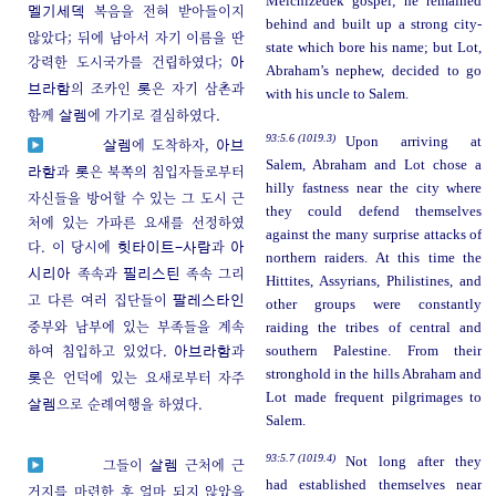
Melchizedek gospel; he remained
복음을 전혀 받아들이지
멜기세덱
behind and built up a strong city-
않았다; 뒤에 남아서 자기 이름을 딴
state which bore his name; but Lot,
강력한 도시국가를 건립하였다;
아
Abraham’s nephew, decided to go
의 조카인
은 자기 삼촌과
브라함
롯
with his uncle to Salem.
함께
에 가기로 결심하였다.
살렘
93:5.6 (1019.3)
Upon arriving at
에 도착하자,
살렘
아브
Salem, Abraham and Lot chose a
과
은 북쪽의 침입자들로부터
라함
롯
hilly fastness near the city where
자신들을 방어할 수 있는 그 도시 근
they could defend themselves
처에 있는 가파른 요새를 선정하였
against the many surprise attacks of
다. 이 당시에
과
힛타이트-사람
아
northern raiders. At this time the
족속과
족속 그리
시리아
필리스틴
Hittites, Assyrians, Philistines, and
고 다른 여러 집단들이
팔레스타인
other groups were constantly
중부와 남부에 있는 부족들을 계속
raiding the tribes of central and
하여 침입하고 있었다.
과
southern Palestine. From their
아브라함
stronghold in the hills Abraham and
은 언덕에 있는 요새로부터 자주
롯
Lot made frequent pilgrimages to
으로 순례여행을 하였다.
살렘
Salem.
93:5.7 (1019.4)
Not long after they
그들이
근처에 근
살렘
had established themselves near
거지를 마련한 후 얼마 되지 않았을