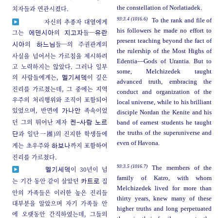
치자들과 연관시켰다.
the constellation of Norlatiadek.
93:3.4 (1016.6)
To the rank and file of
자신의 추종자 대열에게
his followers he made no effort to
그는
의
들─
에덴시아
지고자
유란
present teaching beyond the fact of
의
들─의 주권관계의
시아
하느님
the rulership of the Most Highs of
사실을 넘어서는 가르침을 제시하려
Edentia—Gods of Urantia. But to
고 노력하지는 않았다. 그러나 일부
some, Melchizedek taught
의 사람들에게는,
이 깊은
멜기세덱
advanced truth, embracing the
진리를 가르쳤는데, 그 중에는 지역
conduct and organization of the
우주의 처리행위와 조직이 포함되어
local universe, while to his brilliant
있었으며, 반면에
족속이었
가나안
disciple Nordan the Kenite and his
던 그의 뛰어난 제자
band of earnest students he taught
켄-사람
노르
과 일단一團)의 진지한 학생들에
the truths of the superuniverse and
단
even of Havona.
게는 초우주와
까지 포함하여
하보나
진리를 가르쳤다.
93:3.5 (1016.7)
The members of the
이 30년이 넘
멜기세덱
family of Katro, with whom
는 기간 동안 같이 살았던
집
카트로
Melchizedek lived for more than
안의 가족들은 이러한 높은 진리들
thirty years, knew many of these
대부분을 알았으며 자기 가족들 안
higher truths and long perpetuated
에 오랫동안 간직하였는데, 그들의