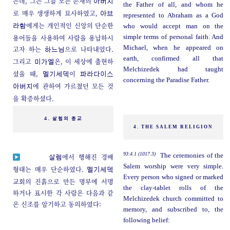
는데, 그는 그를 모든 존재의
아버지
the Father of all, and whom he
로 매우 생생하게 묘사하였고,
아브
represented to Abraham as a God
에게는 개인적인 신앙의 단순한
who would accept man on the
라함
용어들을 사용하여 사람을 용납하시
simple terms of personal faith. And
Michael, when he appeared on
고자 하는
으로 나타내었다.
하느님
earth, confirmed all that
그리고
은, 이 세상에 출현하
미가엘
Melchizedek had taught
셨을 때,
이
멜기세덱
파라다이스
concerning the Paradise Father.
에 관하여 가르쳤던 모든 것
아버지
을 확증하셨다.
4. 살렘의 종교
4. THE SALEM RELIGION
93:4.1 (1017.3)
The ceremonies of the
에서 행해진 경배
살렘
Salem worship were very simple.
형태는 매우 단순하였다.
멜기세덱
Every person who signed or marked
교회의 진흙으로 만든 명부에 서명
the clay-tablet rolls of the
하거나 표시한 각 사람은 다음과 같
Melchizedek church committed to
은 신조를 암기하고 동의하였다:
memory, and subscribed to, the
following belief: