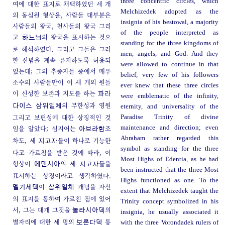
three concentric circles, which
여에 대한 표지로 채택하였던 세 개
Melchizedek adopted as the
의 동심원 형상을, 사람들 대부분은
insignia of his bestowal, a majority
사람들의 왕국, 천사들의 왕국 그리
of the people interpreted as
고
의 왕국을 표시하는 것으
하느님
standing for the three kingdoms of
로 해석하였다. 그리고 그들은 그러
men, angels, and God. And they
한 신념을 계속 유지하도록 허용되
were allowed to continue in that
었는데; 그의 추종자들 중에서 매우
belief; very few of his followers
소수의 사람들만이 이 세 개의 원들
ever knew that these three circles
이 신성한 보존과 지도를 하는
파라
were emblematic of the infinity,
의 무한성과 영원
다이스 삼위일체
eternity, and universality of the
그리고 보편성에 대한 상징적인 것
Paradise Trinity of divine
임을 알았다; 심지어는
조
maintenance and direction; even
아브라함
Abraham rather regarded this
차도, 세
들이 하나로 기능한
지고자
symbol as standing for the three
다고 가르침을 받은 것에 따라, 이
Most Highs of Edentia, as he had
형상이
의 세
들을
에덴시아
지고자
been instructed that the three Most
표시하는 상징이라고 생각하였다.
Highs functioned as one. To the
이
개념을 자신
멜기세덱
삼위일체
extent that Melchizedek taught the
의 표지를 통하여 가르친 점에 있어
Trinity concept symbolized in his
서, 그는 대개 그것을
의
놀라시아덱
insignia, he usually associated it
별자리에 대한 세 명의
통
with the three Vorondadek rulers of
보론다덱