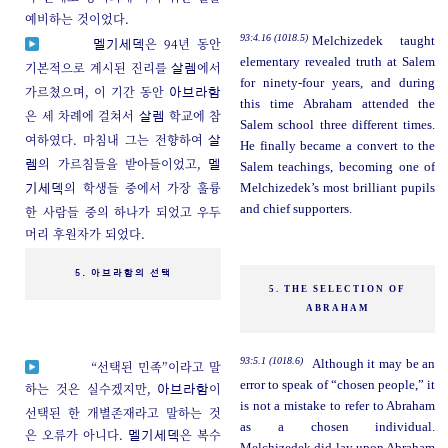
예비하는 것이었다.
93:4.16 (1018.5)
Melchizedek taught
은 94년 동안
멜기세덱
elementary revealed truth at Salem
기본적으로 계시된 진리를
에서
살렘
for ninety-four years, and during
가르쳤으며, 이 기간 동안
아브라함
this time Abraham attended the
은 세 차례에 걸쳐서
학교에 참
살렘
Salem school three different times.
여하였다. 마침내 그는 전향하여
살
He finally became a convert to the
의 가르침들을 받아들이었고,
렘
멜
Salem teachings, becoming one of
의 학생들 중에서 가장 훌륭
Melchizedek’s most brilliant pupils
기세덱
and chief supporters.
한 사람들 중의 하나가 되었고 우두
머리 후원자가 되었다.
5. 아브라함의 선택
5. THE SELECTION OF
ABRAHAM
93:5.1 (1018.6)
Although it may be an
“선택된 민족”이라고 말
error to speak of “chosen people,” it
하는 것은 실수겠지만,
이
아브라함
is not a mistake to refer to Abraham
선택된 한 개별존재라고 말하는 것
as a chosen individual.
은 오류가 아니다.
은 복수
멜기세덱
Melchizedek did lay upon Abraham