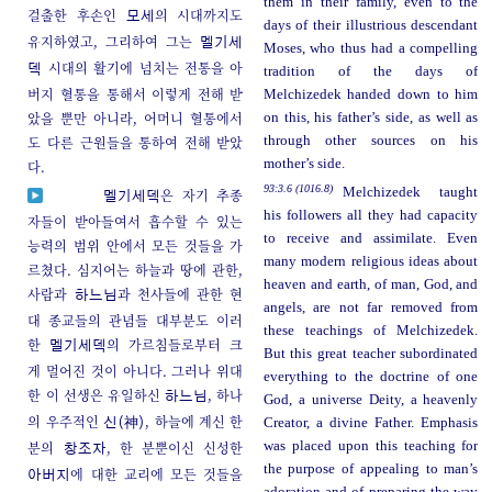
them in their family, even to the
걸출한 후손인
의 시대까지도
모세
days of their illustrious descendant
유지하였고, 그리하여 그는
멜기세
Moses, who thus had a compelling
시대의 활기에 넘치는 전통을 아
덱
tradition of the days of
버지 혈통을 통해서 이렇게 전해 받
Melchizedek handed down to him
았을 뿐만 아니라, 어머니 혈통에서
on this, his father’s side, as well as
도 다른 근원들을 통하여 전해 받았
through other sources on his
mother’s side.
다.
93:3.6 (1016.8)
Melchizedek taught
은 자기 추종
멜기세덱
his followers all they had capacity
자들이 받아들여서 흡수할 수 있는
to receive and assimilate. Even
능력의 범위 안에서 모든 것들을 가
many modern religious ideas about
르쳤다. 심지어는 하늘과 땅에 관한,
heaven and earth, of man, God, and
사람과
과 천사들에 관한 현
하느님
angels, are not far removed from
대 종교들의 관념들 대부분도 이러
these teachings of Melchizedek.
한
의 가르침들로부터 크
멜기세덱
But this great teacher subordinated
게 멀어진 것이 아니다. 그러나 위대
everything to the doctrine of one
한 이 선생은 유일하신
, 하나
하느님
God, a universe Deity, a heavenly
의 우주적인
, 하늘에 계신 한
Creator, a divine Father. Emphasis
신(神)
분의
, 한 분뿐이신 신성한
was placed upon this teaching for
창조자
the purpose of appealing to man’s
에 대한 교리에 모든 것들을
아버지
adoration and of preparing the way