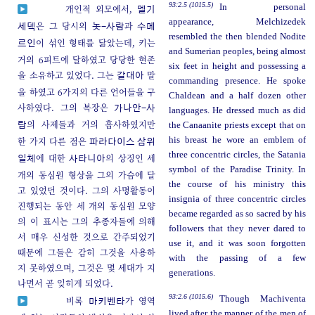
93:2.5 (1015.5)
In personal
개인적 외모에서,
멜기
appearance, Melchizedek
은 그 당시의
과
세덱
놋-사람
수메
resembled the then blended Nodite
이 섞인 형태를 닮았는데, 키는
르인
and Sumerian peoples, being almost
거의 6피트에 달하였고 당당한 현존
six feet in height and possessing a
을 소유하고 있었다. 그는
말
갈대아
commanding presence. He spoke
을 하였고 6가지의 다른 언어들을 구
Chaldean and a half dozen other
사하였다. 그의 복장은
가나안-사
languages. He dressed much as did
의 사제들과 거의 흡사하였지만
the Canaanite priests except that on
람
한 가지 다른 점은
his breast he wore an emblem of
파라다이스 삼위
three concentric circles, the Satania
에 대한
의 상징인 세
일체
사타니아
symbol of the Paradise Trinity. In
개의 동심원 형상을 그의 가슴에 달
the course of his ministry this
고 있었던 것이다. 그의 사명활동이
insignia of three concentric circles
진행되는 동안 세 개의 동심원 모양
became regarded as so sacred by his
의 이 표시는 그의 추종자들에 의해
followers that they never dared to
서 매우 신성한 것으로 간주되었기
use it, and it was soon forgotten
때문에 그들은 감히 그것을 사용하
with the passing of a few
지 못하였으며, 그것은 몇 세대가 지
generations.
나면서 곧 잊히게 되었다.
93:2.6 (1015.6)
Though Machiventa
비록
가 영역
마키벤타
lived after the manner of the men of