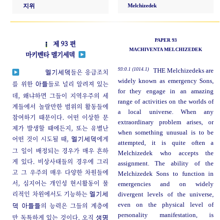
지위
Melchizedek
PAPER 93
제 93 편
MACHIVENTA MELCHIZEDEK
마키벤타 멜기세덱
93:0.1 (1014.1)
THE Melchizedeks are
들은 응급조치
멜기세덱
widely known as emergency Sons,
를 위한
들로 널리 알려져 있는
아들
for they engage in an amazing
데, 왜냐하면 그들이 지역우주의 세
range of activities on the worlds of
계들에서 놀랄만한 범위의 활동들에
a local universe. When any
참여하기 때문이다. 어떤 이상한 문
extraordinary problem arises, or
제가 발생할 때에든지, 또는 유별난
when something unusual is to be
어떤 것이 시도될 때,
에게
멜기세덱
attempted, it is quite often a
그 일이 배정되는 경우가 매우 흔하
Melchizedek who accepts the
게 있다. 비상사태들의 경우에 그리
assignment. The ability of the
고 그 우주의 매우 다양한 차원들에
Melchizedek Sons to function in
서, 심지어는 개인성 현시활동이 물
emergencies and on widely
리적인 차원에서도 기능하는
divergent levels of the universe,
멜기세
의 능력은 그들의 계층에
even on the physical level of
덱 아들들
personality manifestation, is
만 독특하게 있는 것이다. 오직
생명