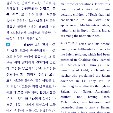
들이 모든 면에서 이러한 기대에 일
met these expectations. It was this
치하였다.
가
,
마키벤타
이집트
중
possibility of contact with these
,
, 또는 북쪽에 있는 부족들
versatile children of Terah that had
국
인도
considerable to do with the
속에서 출현하기보다
에서 출현
살렘
appearance of Machiventa at Salem,
하였던 상당한 이유는
의 이러
테라
rather than in Egypt, China, India,
한 다재다능한 자녀들과 접촉할 가
or among the northern tribes.
능성이 많았기 때문이었다.
93:5.4 (1019.1)
Terah and his whole
와 그의 전체 가족
테라
family were halfhearted converts to
은
종교에 반신반의하는 마음
살렘
the Salem religion, which had been
으로 전향된 상태에 있었는데, 그 종
preached in Chaldea; they learned
교는 이미
에 전파되어 있었
갈대아
of Melchizedek through the
다; 그들은
에서
교리들을
우르
살렘
preaching of Ovid, a Phoenician
선포하는
선생인
페니키아인
오비
teacher who proclaimed the Salem
의 설교를 통하여
을 알
드
멜기세덱
doctrines in Ur. They left Ur
게 되었다. 그들은 직접
으로 가
intending to go directly through to
살렘
Salem, but Nahor, Abraham’s
려고
를 떠났지만,
을
우르
멜기세덱
brother, not having seen
본 적이 없는
의 형제인
아브라함
나
Melchizedek, was lukewarm and
은 마음이 내키지 않았으며 그들
홀
persuaded them to tarry at Haran.
에게
에 머물자고 권유하였다.
하란
And it was a long time after they