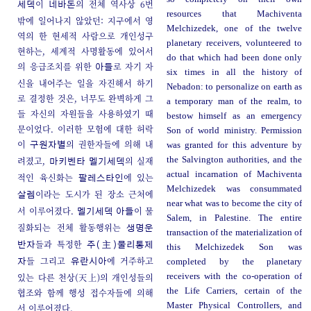
이
의 전체 역사상 6번
세덱
네바돈
resources that Machiventa
밖에 일어나지 않았던: 지구에서 영
Melchizedek, one of the twelve
역의 한 현세적 사람으로 개인성구
planetary receivers, volunteered to
현하는, 세계적 사명활동에 있어서
do that which had been done only
의 응급조치를 위한
로 자기 자
아들
six times in all the history of
신을 내어주는 일을 자진해서 하기
Nebadon: to personalize on earth as
로 결정한 것은, 너무도 완벽하게 그
a temporary man of the realm, to
들 자신의 자원들을 사용하였기 때
bestow himself as an emergency
문이었다. 이러한 모험에 대한 허락
Son of world ministry. Permission
이
의 권한자들에 의해 내
was granted for this adventure by
구원자별
려졌고,
의 실재
the Salvington authorities, and the
마키벤타
멜기세덱
actual incarnation of Machiventa
적인 육신화는
에 있는
팔레스타인
Melchizedek was consummated
이라는 도시가 된 장소 근처에
살렘
near what was to become the city of
서 이루어졌다.
이 물
멜기세덱 아들
Salem, in Palestine. The entire
질화되는 전체 활동행위는
생명운
transaction of the materialization of
들과 특정한
반자
주(主)물리통제
this Melchizedek Son was
들 그리고
에 거주하고
completed by the planetary
자
유란시아
있는 다른 천상(天上)의 개인성들의
receivers with the co-operation of
the Life Carriers, certain of the
협조와 함께 행성 접수자들에 의해
Master Physical Controllers, and
서 이루어졌다.