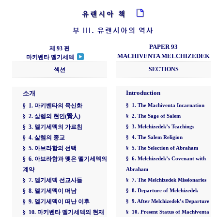
유랜시아 책
부 III. 유랜시아의 역사
PAPER 93
제 93 편
MACHIVENTA MELCHIZEDEK
마키벤타 멜기세덱
SECTIONS
섹션
Introduction
소개
§ 1. 마키벤타의 육신화
§ 1. The Machiventa Incarnation
§ 2. 살렘의 현인(賢人)
§ 2. The Sage of Salem
§ 3. 멜기세덱의 가르침
§ 3. Melchizedek’s Teachings
§ 4. 살렘의 종교
§ 4. The Salem Religion
§ 5. 아브라함의 선택
§ 5. The Selection of Abraham
§ 6. 아브라함과 맺은 멜기세덱의
§ 6. Melchizedek’s Covenant with
계약
Abraham
§ 7. 멜기세덱 선교사들
§ 7. The Melchizedek Missionaries
§ 8. 멜기세덱이 떠남
§ 8. Departure of Melchizedek
§ 9. 멜기세덱이 떠난 이후
§ 9. After Melchizedek’s Departure
§ 10. 마키벤타 멜기세덱의 현재
§ 10. Present Status of Machiventa