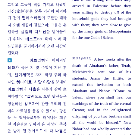
그리고 그들이 직접 가지고 나왔던
arrived in Palestine before they
가신(家神)들을
모두
기꺼이 파괴하
were willing to destroy
all
of the
기 전에
에 도달할 때까
팔레스타인
household gods they had brought
지 오랜 세월이 걸렸으며; 그들은 유
with them; they were slow to give
일하신
의
을 받아들이
up the many gods of Mesopotamia
살렘
하느님
for the one God of Salem.
기 위하여
의 여러 하
메소포타미아
느님들을 포기하기까지 오랜 시간이
걸렸다.
93:5.5 (1019.2)
A few weeks after the
의 아버지인
아브라함
death of Abraham’s father, Terah,
가 죽은 지 몇 주일이 지난 후
테라
Melchizedek sent one of his
에,
은 자기 학생 중의 하
멜기세덱
students, Jaram the Hittite, to
나인
을 보내어
히타이트-사람
야람
extend this invitation to both
과
을 다음과 같이 초
아브라함
나홀
Abraham and Nahor: “Come to
청하였다: “
으로 오면 당신들은
살렘
Salem, where you shall hear our
영원하신
에 관한 우리의 진
teachings of the truth of the eternal
창조자
Creator, and in the enlightened
리의 가르침을 들을 수 있으며, 당신
offspring of you two brothers shall
들 두 형제들로부터 태어나는 깨우
all the world be blessed.” Now
친 자손들로 인하여 온 세상이 축복
Nahor had not wholly accepted the
을 받게 될 것이오.” 이 때
은
나홀