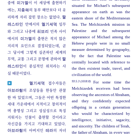
중에
이 이 세상에 출현하기
미가엘
situated for Michael’s subsequent
에는,
의 동부 해안보다 더 유
지중해
appearance on earth as was the
리하게 자리 잡힌 장소는 없었다.
팔
eastern shore of the Mediterranean
안에서의
임무
Sea. The Melchizedek mission in
레스타인
멜기세덱
와 그리고 나중에
민족 사이
Palestine and the subsequent
히브리
appearance of Michael among the
에서의
의 출현은 적지 않은
미가엘
Hebrew people were in no small
지리적 요인으로 결정되었는데, 곧
measure determined by geography,
그 당시에 그렇게 실존하던 세계의
by the fact that Palestine was
무역, 교통 그리고 문명에 관하여
팔
centrally located with reference to
이 중심적인 위치라는 사
레스타인
the then existent trade, travel, and
실 때문이었다.
civilization of the world.
93:5.3 (1018.8)
For some time the
접수자들은
멜기세덱
Melchizedek receivers had been
의 조상들을 한동안 관찰
아브라함
observing the ancestors of Abraham,
한 바 있었으며, 그들은 어떤 특정한
and they confidently expected
세대 가운데에서 지적이고 창의적이
offspring in a certain generation
며 총명성 그리고 성실성으로 특징
who would be characterized by
지워지는 인물이 출현할 것이라고
intelligence, initiative, sagacity,
자신감을 가지고 기대하고 있었다.
and sincerity. The children of Terah,
의 아버지인
의 자녀
아브라함
테라
the father of Abraham, in every way