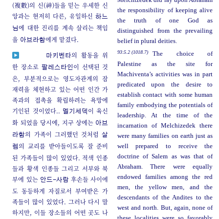
(複數)의 신(神)들을 믿는 우세한 신
the responsibility of keeping alive
앙과는 현저히 다른, 유일하신
하느
the truth of one God as
에 대한 진리를 계속 살리는 책임
님
distinguished from the prevailing
을
에게 맡겼다.
아브라함
belief in plural deities.
93:5.2 (1018.7)
The choice of
의 활동을 위
마키벤타
Palestine as the site for
한 장소로
이 선택된 것
팔레스타인
Machiventa’s activities was in part
은, 부분적으로는 영도자관계의 잠
predicated upon the desire to
재력을 체현하고 있는 어떤 인간 가
establish contact with some human
족과의 접촉을 확립하려는 욕망에
family embodying the potentials of
기인된 것이었다..
이 육신
멜기세덱
leadership. At the time of the
화 되었을 당시에, 지구 상에는
아브
incarnation of Melchizedek there
의 가족이 그러했던 것처럼
라함
살
were many families on earth just as
의 교리를 받아들이도록 잘 준비
well prepared to receive the
렘
doctrine of Salem as was that of
된 가족들이 많이 있었다. 적색 인종
Abraham. There were equally
들과 황색 인종들 그리고 서부와 북
endowed families among the red
부에 있는
후손들 사이에
안드-사람
men, the yellow men, and the
도 동등하게 자질로서 부여받은 가
descendants of the Andites to the
족들이 많이 있었다. 그러나 다시 말
west and north. But, again, none of
하지만, 이들 장소들의 어떤 곳도 나
these localities were so favorably