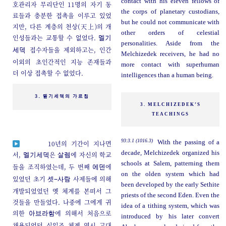
contact with his eleven fellows of
호관리자 무리단인 11명의 자기 동
the corps of planetary custodians,
료들과 충분한 접촉을 이루고 있었
but he could not communicate with
지만, 다른 계층의 천상(天上)의 개
other orders of celestial
인성들과는 교통할 수 없었다.
멜기
personalities. Aside from the
접수자들을 제외하고는, 인간
세덱
Melchizedek receivers, he had no
이외의 초인간적인 지능 존재들과
more contact with superhuman
더 이상 접촉할 수 없었다.
intelligences than a human being.
3. 멜기세덱의 가르침
3. MELCHIZEDEK’S
TEACHINGS
93:3.1 (1016.3)
With the passing of a
10년의 기간이 지나면
decade, Melchizedek organized his
서,
은
에 자신의 학교
멜기세덱
살렘
schools at Salem, patterning them
들을 조직하였는데, 두 번째
에
에덴
on the olden system which had
있었던 초기
사제들에 의해
셋-사람
been developed by the early Sethite
개발되었었던 옛 체계를 본떠서 그
priests of the second Eden. Even the
것들을 만들었다. 나중에 그에게 귀
idea of a tithing system, which was
의한
에 의해서 처음으로
아브라함
introduced by his later convert
채용되었던 십일조 체계 역시 고대