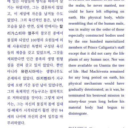
에 있는 사람들의 방식을 따라서 살
the realm, he never married, nor
기는 하였지만, 그는 결혼하지 않았
could he have left offspring on
고, 이 세상에 자손을 남겨둘 수도
earth. His physical body, while
없었다. 그의 육신적인 몸은, 남자의
resembling that of the human male,
모습을 닮은 반면, 실체 안에서는
칼
was in reality on the order of those
의 참모진 중에서
리가스티아
영주
especially constructed bodies used
물질화 되었던 100명의 요원들에 의
by the one hundred materialized
해 사용되었던 특별히 구성된 육신
members of Prince Caligastia’s staff
들의 계층을 갖고 있었으며, 그것을
except that it did not carry the life
제외한다면 인간 종족의 생명 원형
plasm of any human race. Nor was
질을 전혀 갖고 있지 않았다. 뿐만
there available on Urantia the tree
아니라
에는 생명나무도
of life. Had Machiventa remained
유란시아
for any long period on earth, his
존재하지 않았다.
가 지구
마키벤타
physical mechanism would have
상에 오랜 기간 동안 남아 있었다면,
gradually deteriorated; as it was, he
그의 육체적인 기능구조는 점차적으
terminated his bestowal mission in
로 저하되었을 것이다; 그렇게 되어
ninety-four years long before his
가는, 그는 자신의 물질적 몸에 집대
material body had begun to
성-해체가 시작되었기 훨씬 전인 94
disintegrate.
세의 나이에 자신의 증여 임무를 마
무리하였다.