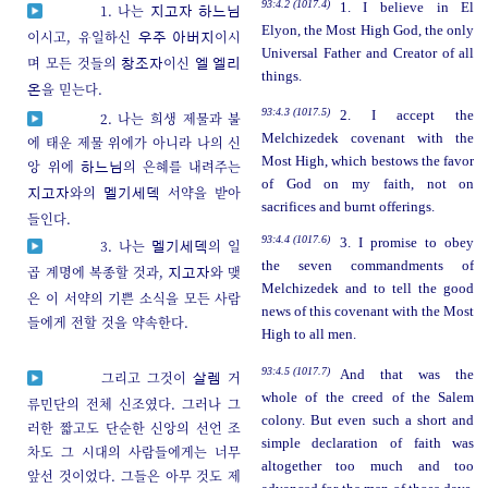
93:4.2 (1017.4)
1. I believe in El
1. 나는
지고자
하느님
Elyon, the Most High God, the only
이시고, 유일하신
이시
우주 아버지
Universal Father and Creator of all
며 모든 것들의
이신
창조자
엘 엘리
things.
을 믿는다.
온
93:4.3 (1017.5)
2. I accept the
2. 나는 희생 제물과 불
Melchizedek covenant with the
에 태운 제물 위에가 아니라 나의 신
Most High, which bestows the favor
앙 위에
의 은혜를 내려주는
하느님
of God on my faith, not on
와의
서약을 받아
지고자
멜기세덱
sacrifices and burnt offerings.
들인다.
93:4.4 (1017.6)
3. I promise to obey
3. 나는
의 일
멜기세덱
the seven commandments of
곱 계명에 복종할 것과,
와 맺
지고자
Melchizedek and to tell the good
은 이 서약의 기쁜 소식을 모든 사람
news of this covenant with the Most
들에게 전할 것을 약속한다.
High to all men.
93:4.5 (1017.7)
And that was the
그리고 그것이
거
살렘
whole of the creed of the Salem
류민단의 전체 신조였다. 그러나 그
colony. But even such a short and
러한 짧고도 단순한 신앙의 선언 조
simple declaration of faith was
차도 그 시대의 사람들에게는 너무
altogether too much and too
앞선 것이었다. 그들은 아무 것도 제