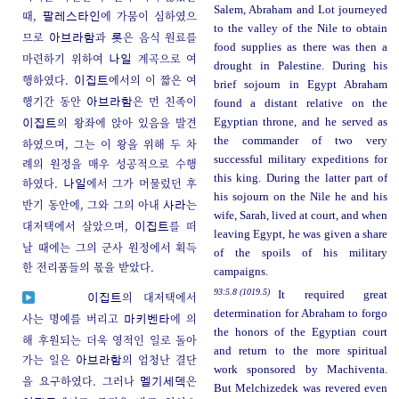
Salem, Abraham and Lot journeyed
때,
에 가뭄이 심하였으
팔레스타인
to the valley of the Nile to obtain
므로
과
은 음식 원료를
아브라함
롯
food supplies as there was then a
마련하기 위하여
계곡으로 여
나일
drought in Palestine. During his
행하였다.
에서의 이 짧은 여
이집트
brief sojourn in Egypt Abraham
행기간 동안
은 먼 친족이
아브라함
found a distant relative on the
의 왕좌에 앉아 있음을 발견
Egyptian throne, and he served as
이집트
the commander of two very
하였으며, 그는 이 왕을 위해 두 차
successful military expeditions for
례의 원정을 매우 성공적으로 수행
this king. During the latter part of
하였다.
에서 그가 머물렀던 후
나일
his sojourn on the Nile he and his
반기 동안에, 그와 그의 아내
는
사라
wife, Sarah, lived at court, and when
대저택에서 살았으며,
를 떠
이집트
leaving Egypt, he was given a share
날 때에는 그의 군사 원정에서 획득
of the spoils of his military
한 전리품들의 몫을 받았다.
campaigns.
93:5.8 (1019.5)
It required great
의 대저택에서
이집트
determination for Abraham to forgo
사는 명예를 버리고
에 의
마키벤타
the honors of the Egyptian court
해 후원되는 더욱 영적인 일로 돌아
and return to the more spiritual
가는 일은
의 엄청난 결단
아브라함
work sponsored by Machiventa.
을 요구하였다. 그러나
은
멜기세덱
But Melchizedek was revered even