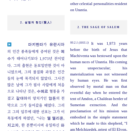
other celestial personalities resident
on Urantia.
2. 살렘의 현인(賢人)
2. THE SAGE OF SALEM
93:2.1 (1015.1)
It was 1,973 years
가
마키벤타
유란시아
before the birth of Jesus that
의 인간 종족들에게 증여된 것은
예
Machiventa was bestowed upon the
가 태어나기보다 1,973년 전이었
수
human races of Urantia. His coming
다. 그의 출현은 돋보일만한 것이 아
was unspectacular; his
니었으며, 그의 물질화 과정은 인간
materialization was not witnessed
들의 눈에 목격되지 않았다. 그사건
by human eyes. He was first
많은 날에 그가 필사 사람에게 처음
observed by mortal man on that
으로 나타난 것은,
혈통을 가
수메르
eventful day when he entered the
졌고
의 양치기인
의 천
갈대아
암돈
tent of Amdon, a Chaldean herder of
막으로 그가 들어갔을 때였다. 그리
Sumerian extraction. And the
고 그의 임무에 대한 선포는 그가 이
proclamation of his mission was
embodied in the simple statement
목동에게 하였던, “나는
,
엘 엘리온
which he made to this shepherd, “I
, 한 분뿐이시며 유일하신
지고자
하
am Melchizedek, priest of El Elyon,