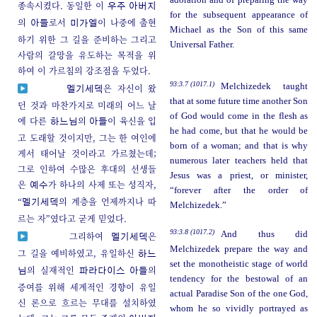
종속시켰다. 동일한 이
우주 아버지
for the subsequent appearance of
의
로서
이 나중에 출현
아들
미가엘
Michael as the Son of this same
하기 위한 그 길을 준비하는 그리고
Universal Father.
사람의 갈망을 유도하는 목적을 위
하여 이 가르침의 강조점을 두었다.
93:3.7 (1017.1)
Melchizedek taught
은 자신이 왔
멜기세덱
that at some future time another Son
던 것과 마찬가지로 미래의 어느 날
of God would come in the flesh as
에 다른
의
이 육신을 입
하느님
아들
he had come, but that he would be
고 도래할 것이지만, 그는 한 여인에
born of a woman; and that is why
게서 태어날 것이라고 가르쳤는데;
numerous later teachers held that
그로 인하여 수많은 후대의 선생들
Jesus was a priest, or minister,
은
가 하나의 사제 또는 성직자,
예수
“forever after the order of
“
의 계층을 언제까지나 따
멜기세덱
Melchizedek.”
르는 자”였다고 굳게 믿었다.
93:3.8 (1017.2)
And thus did
그리하여
은
멜기세덱
Melchizedek prepare the way and
그 길을 예비하였고, 유일하신
하느
set the monotheistic stage of world
의 실재적인
의
님
파라다이스 아들
tendency for the bestowal of an
증여를 위해 세계적인 경향이 유일
actual Paradise Son of the one God,
신 론으로 흐르는 무대를 설치하였
whom he so vividly portrayed as