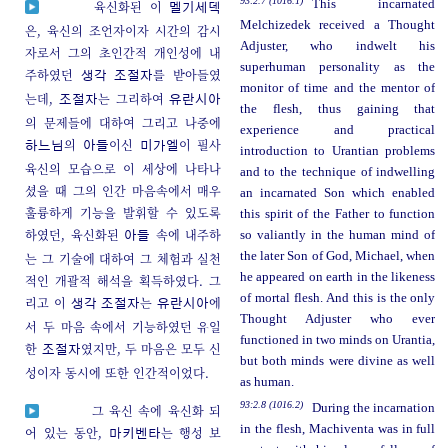
93:2.7 (1016.1)
This incarnated
육신화된 이
멜기세덱
Melchizedek received a Thought
은, 육신의 조언자이자 시간의 감시
Adjuster, who indwelt his
자로서 그의 초인간적 개인성에 내
superhuman personality as the
주하였던
를 받아들였
생각 조절자
monitor of time and the mentor of
는데,
는 그리하여
조절자
유란시아
the flesh, thus gaining that
의 문제들에 대하여 그리고 나중에
experience and practical
의
이신
이 필사
하느님
아들
미가엘
introduction to Urantian problems
육신의 모습으로 이 세상에 나타나
and to the technique of indwelling
셨을 때 그의 인간 마음속에서 매우
an incarnated Son which enabled
훌륭하게 기능을 발휘할 수 있도록
this spirit of the Father to function
하였던, 육신화된
속에 내주하
so valiantly in the human mind of
아들
the later Son of God, Michael, when
는 그 기술에 대하여 그 체험과 실천
he appeared on earth in the likeness
적인 개괄적 해석을 획득하였다. 그
of mortal flesh. And this is the only
리고 이
는
에
생각 조절자
유란시아
Thought Adjuster who ever
서 두 마음 속에서 기능하였던 유일
functioned in two minds on Urantia,
한
였지만, 두 마음은 모두 신
조절자
but both minds were divine as well
성이자 동시에 또한 인간적이었다.
as human.
93:2.8 (1016.2)
During the incarnation
그 육신 속에 육신화 되
in the flesh, Machiventa was in full
어 있는 동안,
는 행성 보
마키벤타