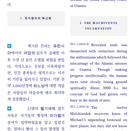
다.
of Urantia.
1. 마키벤타의 육신화
1. THE MACHIVENTA
INCARNATION
93:1.1 (1014.3)
Revealed truth was
계시된 진리는
유란시
threatened with extinction during
에서의
-임무가 실패한 이
아
아담의
the millenniums which followed the
후 수천 년 동안 소멸될 위협을 받았
miscarriage of the Adamic mission
다. 지적으로는 진보를 이룩하였지
on Urantia. Though making
만, 인간 종족들은 영적으로는 서서
progress intellectually, the human
히 기반을 잃어가고 있었다. 기원 전
races were slowly losing ground
약 3,000년경에
에 대한 개념
하느님
spiritually. About 3000 b.c. the
은 사람들의 마음속에 매우 희미하
concept of God had grown very
게 성장했었다.
hazy in the minds of men.
93:1.2 (1014.4)
The twelve
12명의
접수
멜기세덱
Melchizedek receivers knew of
자들은 자기들의 행성에
의
미가엘
Michael’s impending bestowal on
증여가 임박하였음을 알고 있었지
their planet, but they did not know
만, 얼마나 빨리 그 일이 발생할 것