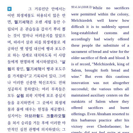
93:4.14 (1018.3)
While no sacrifices
그 거류민단 안에서는
were permitted within the colony,
어떤 희생제물도 허용되지 않은 반
Melchizedek well knew how
면,
은 오랜 세월 동안 수
멜기세덱
difficult it is to suddenly uproot
립되어 온 관습들을 갑자기 뿌리 뽑
long-established customs and
는 것이 얼마나 어려운지를 알았으
accordingly had wisely offered
며, 따라서 살과 피를 희생제물로 제
these people the substitute of a
공하던 옛 방법 대신에 빵과 포도주
sacrament of bread and wine for the
로 하는 성례로 대치하도록 이 사람
older sacrifice of flesh and blood. It
들에게 현명하게 제시하였었다. “
살
is of record, “Melchizedek, king of
의 왕인,
이 빵과 포도주
렘
멜기세덱
Salem, brought forth bread and
를 가져왔다”고 기록되어 있다. 그러
wine.” But even this cautious
나 이러한 신중한 혁신조차도 전혀
innovation was not altogether
성공하지 못하였다; 여러 부족들은
successful; the various tribes all
모두
외곽 지역에 보조 중심지
maintained auxiliary centers on the
살렘
outskirts of Salem where they
들을 유지하면서 그 곳에서 희생제
offered sacrifices and burnt
물과 불에 태우는 헌정을 제공했다.
offerings. Even Abraham resorted to
심지어는
도
아브라함
크돌라오멜
this barbarous practice after his
을 쳐서 승리를 거둔 후에 이러한 야
victory over Chedorlaomer; he
만적인 실천 관행에 의지하였다; 그
simply did not feel quite at ease