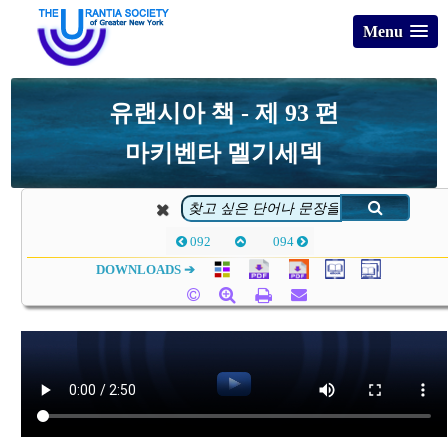
Menu
유랜시아 책 - 제 93 편
마키벤타 멜기세덱
092
094
DOWNLOADS ➔