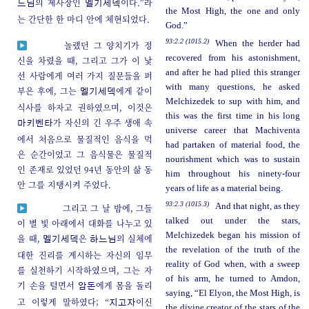
의 제사장인
이다.”라
느님
멜기세덱
the Most High, the one and only
는 간단한 한 마디 안에 체현되었다.
God.”
93:2.2 (1015.2)
When the herder had
놀랬던 그 양치기가 정
recovered from his astonishment,
신을 차렸을 때, 그리고 그가 이 낯
and after he had plied this stranger
선 사람에게 여러 가지 질문들을 퍼
with many questions, he asked
부은 후에, 그는
에게 같이
멜기세덱
Melchizedek to sup with him, and
식사를 하자고 권하였으며, 이것은
this was the first time in his long
가 자신의 긴 우주 생애 속
마키벤타
universe career that Machiventa
에서 처음으로 물질적인 음식을 먹
had partaken of material food, the
은 순간이었고 그 음식물은 물질적
nourishment which was to sustain
인 존재로 있었던 94년 동안의 삶 동
him throughout his ninety-four
안 그를 지탱시켜 주었다.
years of life as a material being.
93:2.3 (1015.3)
And that night, as they
그리고 그 날 밤에, 그들
talked out under the stars,
이 별 빛 아래에서 대화를 나누고 있
Melchizedek began his mission of
을 때,
은
의 실체에
멜기세덱
하느님
the revelation of the truth of the
대한 진리를 계시하는 자신의 임무
reality of God when, with a sweep
를 실천하기 시작하였으며, 그는 자
of his arm, he turned to Amdon,
기 손을 털면서
에게 몸을 돌리
암돈
saying, “El Elyon, the Most High, is
고 이렇게 말하였다; “
이신
지고자
the divine creator of the stars of the