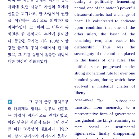
during a politically fermenting
자리에 있던 사람도 자신의 독재자
period, one of the nation’s powerful
신분을 포기하고, 한 사람에게 권한
dictator-triumvirs had a change of
을 이양하는 조건으로 퇴임하기를
heart. He volunteered to abdicate
자청하였다. 그리하여 그 대륙의 통
upon condition that one of the
치권은 한 통치자의 손안에 들어갔
other rulers, the baser of the
다. 통합된 국가는 거의 100년 이상
remaining two, also vacate his
강한 군주적 통치 아래에서 진보하
dictatorship. Thus was the
sovereignty of the continent placed
였고, 그 기간 동안에 훌륭한 해방에
in the hands of one ruler. The
대한 헌장이 진화되었다.
unified state progressed under
strong monarchial rule for over one
hundred years, during which there
evolved a masterful charter of
liberty.
72:1.5 (809.1)
The subsequent
그 후에 군주 정치로부
transition from monarchy to a
터 대의제도 형태의 정부로 전환되
representative form of government
는 과정이 점차적으로 진행되었고,
was gradual, the kings remaining as
왕은 단순한 사회적 또는 국민 정서
mere social or sentimental
를 위한 명목상의 대표자가 되었으
figureheads, finally disappearing
며, 남자 후계자가 이어지지 못하게