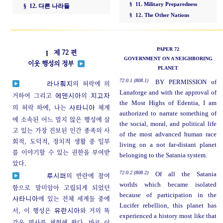
§ 11. Military Preparedness
§ 12. 다른 나라들
§ 12. The Other Nations
PAPER 72
제 72 편
GOVERNMENT ON A NEIGHBORING
이웃 행성의 정부
PLANET
72:0.1 (808.1)
BY PERMISSION of
의 허락에 의
라나훠지
Lanaforge and with the approval of
거하여 그리고
의
에덴시아
지고자
the Most Highs of Edentia, I am
의 허락 하에, 나는
체계
사타니아
authorized to narrate something of
에 소속된 어느 멀지 않은 행성에 살
the social, moral, and political life
고 있는 가장 진보된 인간 종족의 사
of the most advanced human race
회적, 도덕적, 정치적 생활 중 일부
living on a not far-distant planet
를 이야기할 수 있는 권한을 부여받
belonging to the Satania system.
았다.
72:0.2 (808.2)
Of all the Satania
의 반란에 참여
루시퍼
worlds which became isolated
함으로 말미암아 고립되게 되었던
because of participation in the
에 있는 전체 세계들 중에
사타니아
Lucifer rebellion, this planet has
서, 이 행성은
와 거의 똑
유란시아
experienced a history most like that
같은 역사를 체험해 왔다. 바로 이