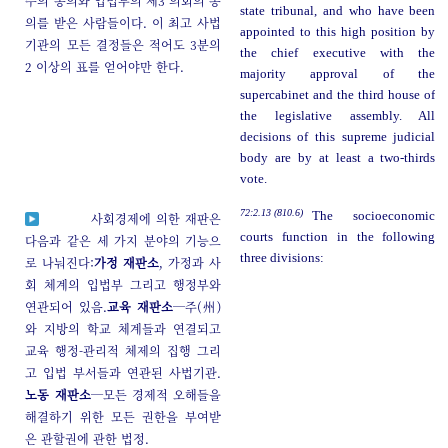
수의 동의와 입법부의 제3 의회의 동
state tribunal, and who have been
의를 받은 사람들이다. 이 최고 사법
appointed to this high position by
기관의 모든 결정들은 적어도 3분의
the chief executive with the
2 이상의 표를 얻어야만 한다.
majority approval of the
supercabinet and the third house of
the legislative assembly. All
decisions of this supreme judicial
body are by at least a two-thirds
vote.
72:2.13 (810.6)
The socioeconomic
사회경제에 의한 재판은
courts function in the following
다음과 같은 세 가지 분야의 기능으
three divisions:
로 나눠진다:
가정 재판소
, 가정과 사
회 체계의 입법부 그리고 행정부와
연관되어 있음.
교육 재판소
─주(州)
와 지방의 학교 체계들과 연결되고
교육 행정-관리적 체제의 집행 그리
고 입법 부서들과 연관된 사법기관.
노동 재판소
─모든 경제적 오해들을
해결하기 위한 모든 권한을 부여받
은 관할권에 관한 법정.