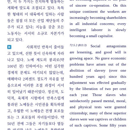
만, 이 두 가지는 진지하게 협동하는
of sincere co-operation. On this
계획에 맞도록 조절되고 있다. 독특
unique continent the workers are
한 형태의 이 대륙에서 일하는 사람
increasingly becoming shareholders
들은 점점 더 모든 산업 재단들의 주
in all industrial concerns; every
주가 되고 있다; 지능을 갖춘 모든
intelligent laborer is slowly
노동자는 서서히 소규모 자본가가
becoming a small capitalist.
되고 있다.
72:5.2 (813.3)
Social antagonisms
사회적인 반목이 줄어들
are lessening, and good will is
고 있으며, 선한 뜻이 신속하게 자라
growing apace. No grave economic
나고 있다. 노예 제도의 붕괴로(약
problems have arisen out of the
100년 전) 인하여서는 어떤 심각한
abolition of slavery (over one
경제적 문제도 야기되지 않았는데,
hundred years ago) since this
매해마다 2퍼센트 정도가 자유를 얻
adjustment was effected gradually
음으로써 이러한 조절 과정이 서서
by the liberation of two per cent
히 일어났기 때문이었다. 정신적, 도
each year. Those slaves who
덕적, 육체적 시험에서 만족스럽게
satisfactorily passed mental, moral,
통과된 노예들은 시민권을 획득하였
and physical tests were granted
고, 우월한 이 노예들은 전쟁 포로들
citizenship; many of these superior
또는 그 포로들의 자녀들이었다. 약
slaves were war captives or children
50년 전에 그들은 자기들보다 열등
of such captives. Some fifty years
한 마지막 남은 노예들을 추방하였