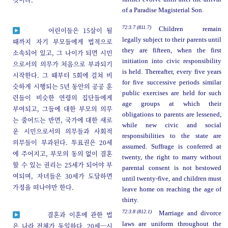
of a Paradise Magisterial Son.
72:3.7 (811.7)
Children remain
어린이들은 15살이 될
legally subject to their parents until
때까지 자기 부모들에게 법적으로
they are fifteen, when the first
소속되어 있고, 그 나이가 되면 시민
initiation into civic responsibility
으로서의 의무가 처음으로 부과되기
is held. Thereafter, every five years
시작한다. 그 때부터 5회에 걸쳐 비
for five successive periods similar
슷하게 시행되는 5년 동안의 공공 훈
public exercises are held for such
련들이 비슷한 연령의 집단들에게
age groups at which their
부여되고, 그들에 대한 부모의 의무
obligations to parents are lessened,
는 줄어드는 반면, 국가에 대한 새로
while new civic and social
운 시민으로서의 의무들과 사회적
responsibilities to the state are
의무들이 부과된다. 투표권은 20세
assumed. Suffrage is conferred at
에 주어지고, 부모의 동의 없이 결혼
twenty, the right to marry without
할 수 있는 권리는 25세가 되어야 부
parental consent is not bestowed
여되며, 자녀들은 30세가 도달하면
until twenty-five, and children must
가정을 떠나야만 한다.
leave home on reaching the age of
thirty.
72:3.8 (812.1)
Marriage and divorce
결혼과 이혼에 관한 법
laws are uniform throughout the
은 나라 전체가 동일하다. 20세─시