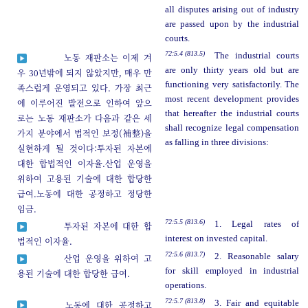
all disputes arising out of industry
are passed upon by the industrial
courts.
72:5.4 (813.5)
The industrial courts
노동 재판소는 이제 겨
are only thirty years old but are
우 30년밖에 되지 않았지만, 매우 만
functioning very satisfactorily. The
족스럽게 운영되고 있다. 가장 최근
most recent development provides
에 이루어진 발전으로 인하여 앞으
that hereafter the industrial courts
로는 노동 재판소가 다음과 같은 세
shall recognize legal compensation
가지 분야에서 법적인 보정(補整)을
as falling in three divisions:
실현하게 될 것이다:투자된 자본에
대한 합법적인 이자율.산업 운영을
위하여 고용된 기술에 대한 합당한
급여.노동에 대한 공정하고 정당한
임금.
72:5.5 (813.6)
1. Legal rates of
투자된 자본에 대한 합
interest on invested capital.
법적인 이자율.
72:5.6 (813.7)
2. Reasonable salary
산업 운영을 위하여 고
for skill employed in industrial
용된 기술에 대한 합당한 급여.
operations.
72:5.7 (813.8)
3. Fair and equitable
노동에 대한 공정하고