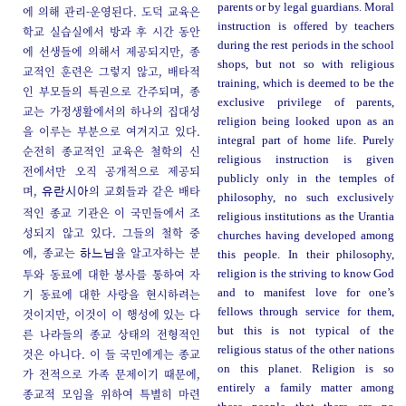
parents or by legal guardians. Moral
에 의해 관리-운영된다. 도덕 교육은
instruction is offered by teachers
학교 실습실에서 방과 후 시간 동안
during the rest periods in the school
에 선생들에 의해서 제공되지만, 종
shops, but not so with religious
교적인 훈련은 그렇지 않고, 배타적
training, which is deemed to be the
인 부모들의 특권으로 간주되며, 종
exclusive privilege of parents,
교는 가정생활에서의 하나의 집대성
religion being looked upon as an
을 이루는 부분으로 여겨지고 있다.
integral part of home life. Purely
순전히 종교적인 교육은 철학의 신
religious instruction is given
전에서만 오직 공개적으로 제공되
publicly only in the temples of
며,
의 교회들과 같은 배타
유란시아
philosophy, no such exclusively
적인 종교 기관은 이 국민들에서 조
religious institutions as the Urantia
성되지 않고 있다. 그들의 철학 중
churches having developed among
에, 종교는
을 알고자하는 분
하느님
this people. In their philosophy,
투와 동료에 대한 봉사를 통하여 자
religion is the striving to know God
기 동료에 대한 사랑을 현시하려는
and to manifest love for one’s
fellows through service for them,
것이지만, 이것이 이 행성에 있는 다
but this is not typical of the
른 나라들의 종교 상태의 전형적인
religious status of the other nations
것은 아니다. 이 들 국민에게는 종교
on this planet. Religion is so
가 전적으로 가족 문제이기 때문에,
entirely a family matter among
종교적 모임을 위하여 특별히 마련