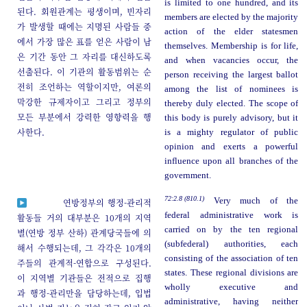
is limited to one hundred, and its
된다. 회원관계는 평생이며, 빈자리
members are elected by the majority
가 발생할 때에는 지명된 사람들 중
action of the elder statesmen
에서 가장 많은 표를 얻은 사람이 남
themselves. Membership is for life,
은 기간 동안 그 자리를 대신하도록
and when vacancies occur, the
선출된다. 이 기관의 활동범위는 순
person receiving the largest ballot
전히 조언하는 역할이지만, 여론의
among the list of nominees is
막강한 규제자이고 그리고 정부의
thereby duly elected. The scope of
모든 부분에서 강력한 영향력을 행
this body is purely advisory, but it
사한다.
is a mighty regulator of public
opinion and exerts a powerful
influence upon all branches of the
government.
72:2.8 (810.1)
Very much of the
연방정부의 행정-관리적
federal administrative work is
활동들 거의 대부분은 10개의 지역
carried on by the ten regional
별(연방 정부 산하) 관계당국들에 의
(subfederal) authorities, each
해서 수행되는데, 그 각각은 10개의
consisting of the association of ten
주들의 관계적-연합으로 구성된다.
states. These regional divisions are
이 지역별 기관들은 전적으로 집행
wholly executive and
과 행정-관리만을 담당하는데, 입법
administrative, having neither