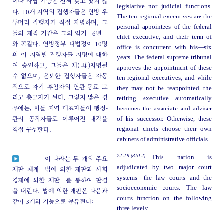
이나 사법 기능은 전혀 갖고 있지 않
legislative nor judicial functions.
다. 10개 지역의 집행자들은 연방 우
The ten regional executives are the
두머리 집행자가 직접 지명하며, 그
personal appointees of the federal
들의 재직 기간은 그의 임기─6년─
chief executive, and their term of
와 똑같다. 연방정부 대법정이 10명
office is concurrent with his—six
의 이 지역별 집행자들 지명에 대하
years. The federal supreme tribunal
여 승인하고, 그들은 재(再)지명될
approves the appointment of these
수 없으며, 은퇴한 집행자들은 자동
ten regional executives, and while
적으로 자기 후임자의 연관-동료 그
they may not be reappointed, the
리고 충고자가 된다. 그렇지 않은 경
retiring executive automatically
우에는, 이들 지역 대표자들이 행정-
becomes the associate and adviser
관리 공직자들로 이루어진 내각을
of his successor. Otherwise, these
직접 구성한다.
regional chiefs choose their own
cabinets of administrative officials.
72:2.9 (810.2)
This nation is
이 나라는 두 개의 주요
adjudicated by two major court
재판 체계─법에 의한 재판과 사회
systems—the law courts and the
경제에 의한 재판─를 통하여 판결
socioeconomic courts. The law
을 내린다. 법에 의한 재판은 다음과
courts function on the following
같이 3개의 기능으로 분류된다:
three levels: