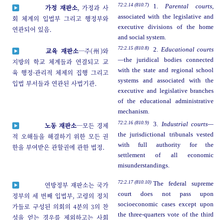
72:2.14 (810.7)
1.
Parental courts,
가정 재판소
, 가정과 사
associated with the legislative and
회 체계의 입법부 그리고 행정부와
executive divisions of the home
연관되어 있음.
and social system.
72:2.15 (810.8)
2.
Educational courts
교육 재판소
─주(州)와
—
the juridical bodies connected
지방의 학교 체계들과 연결되고 교
with the state and regional school
육 행정-관리적 체제의 집행 그리고
systems and associated with the
입법 부서들과 연관된 사법기관.
executive and legislative branches
of the educational administrative
mechanism.
72:2.16 (810.9)
3.
Industrial courts—
노동 재판소
─모든 경제
the jurisdictional tribunals vested
적 오해들을 해결하기 위한 모든 권
with full authority for the
한을 부여받은 관할권에 관한 법정.
settlement of all economic
misunderstandings.
72:2.17 (810.10)
The federal supreme
연방정부 재판소는 국가
court does not pass upon
정부의 세 번째 입법부, 고령의 정치
socioeconomic cases except upon
가들로 구성된 의회의 4분의 3의 찬
the three-quarters vote of the third
성을 얻는 경우를 제외하고는 사회