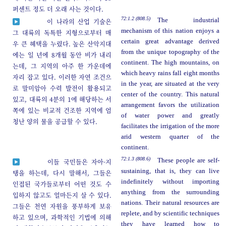
퍼센트 정도 더 오래 사는 것이다.
72:1.2 (808.5)
The industrial
이 나라의 산업 기술은
mechanism of this nation enjoys a
그 대륙의 독특한 지형으로부터 매
certain great advantage derived
우 큰 혜택을 누렸다. 높은 산악지대
from the unique topography of the
에는 일 년에 8개월 동안 비가 내리
continent. The high mountains, on
는데, 그 지역의 아주 한 가운데에
which heavy rains fall eight months
자리 잡고 있다. 이러한 자연 조건으
in the year, are situated at the very
로 말미암아 수력 발전이 활용되고
center of the country. This natural
있고, 대륙의 4분의 1에 해당하는 서
arrangement favors the utilization
쪽에 있는 비교적 건조한 지역에 엄
of water power and greatly
청난 양의 물을 공급할 수 있다.
facilitates the irrigation of the more
arid western quarter of the
continent.
72:1.3 (808.6)
These people are self-
이들 국민들은 자아-지
sustaining, that is, they can live
탱을 하는데, 다시 말해서, 그들은
indefinitely without importing
인접된 국가들로부터 어떤 것도 수
anything from the surrounding
입하지 않고도 얼마든지 살 수 있다.
nations. Their natural resources are
그들은 천연 자원을 풍부하게 보유
replete, and by scientific techniques
하고 있으며, 과학적인 기법에 의해
they have learned how to