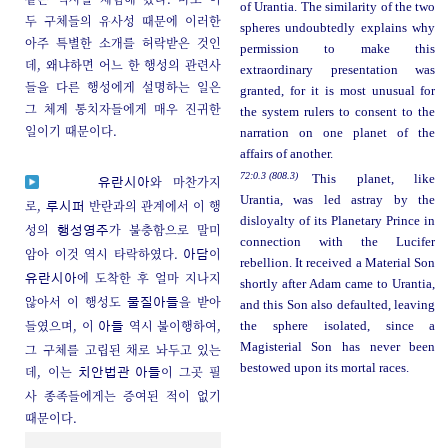
of Urantia. The similarity of the two
두 구체들의 유사성 때문에 이러한
spheres undoubtedly explains why
아주 특별한 소개를 허락받은 것인
permission to make this
데, 왜냐하면 어느 한 행성의 관련사
extraordinary presentation was
들을 다른 행성에게 설명하는 일은
granted, for it is most unusual for
그 체계 통치자들에게 매우 진귀한
the system rulers to consent to the
일이기 때문이다.
narration on one planet of the
affairs of another.
72:0.3 (808.3)
This planet, like
와 마찬가지
유란시아
Urantia, was led astray by the
로,
반란과의 관계에서 이 행
루시퍼
disloyalty of its Planetary Prince in
성의
가 불충함으로 말미
행성영주
connection with the Lucifer
암아 이것 역시 타락하였다.
이
아담
rebellion. It received a Material Son
에 도착한 후 얼마 지나지
유란시아
shortly after Adam came to Urantia,
않아서 이 행성도
을 받아
물질아들
and this Son also defaulted, leaving
들였으며, 이
역시 불이행하여,
the sphere isolated, since a
아들
Magisterial Son has never been
그 구체를 고립된 채로 놔두고 있는
bestowed upon its mortal races.
데, 이는
이 그곳 필
치안법관 아들
사 종족들에게는 증여된 적이 없기
때문이다.