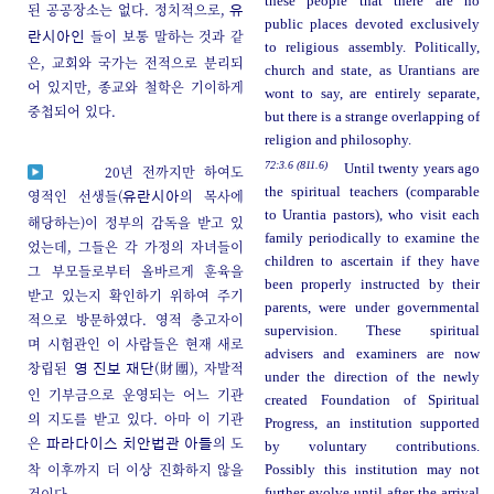
these people that there are no
된 공공장소는 없다. 정치적으로,
유
public places devoted exclusively
들이 보통 말하는 것과 같
란시아인
to religious assembly. Politically,
은, 교회와 국가는 전적으로 분리되
church and state, as Urantians are
어 있지만, 종교와 철학은 기이하게
wont to say, are entirely separate,
중첩되어 있다.
but there is a strange overlapping of
religion and philosophy.
72:3.6 (811.6)
Until twenty years ago
20년 전까지만 하여도
the spiritual teachers (comparable
영적인 선생들(
의 목사에
유란시아
to Urantia pastors), who visit each
해당하는)이 정부의 감독을 받고 있
family periodically to examine the
었는데, 그들은 각 가정의 자녀들이
children to ascertain if they have
그 부모들로부터 올바르게 훈육을
been properly instructed by their
받고 있는지 확인하기 위하여 주기
parents, were under governmental
적으로 방문하였다. 영적 충고자이
supervision. These spiritual
며 시험관인 이 사람들은 현재 새로
advisers and examiners are now
창립된
(財團), 자발적
영 진보 재단
under the direction of the newly
인 기부금으로 운영되는 어느 기관
created Foundation of Spiritual
의 지도를 받고 있다. 아마 이 기관
Progress, an institution supported
은
의 도
파라다이스
치안법관 아들
by voluntary contributions.
착 이후까지 더 이상 진화하지 않을
Possibly this institution may not
것이다.
further evolve until after the arrival