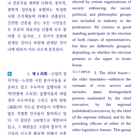
elected by certain organizations of
나 전문직을 제외한 사회적, 정치적,
society embracing the social,
철학적 집단들을 포함하는 특정한
political, and philosophic groups
사회 조직체들에 의해서 선출된다.
not included in industry or the
건전한 신분을 갖는 모든 시민들은
professions. All citizens in good
두 부류의 대표자들 선출에 모두 참
standing participate in the election
여할 수 있지만, 그 선거가 상원에
of both classes of representatives,
관계된 것이냐 하원에 관계된 것이
but they are differently grouped,
냐에 따라서 서로 다르게 분류된다.
depending on whether the election
pertains to the upper or lower
house.
72:2.7 (809.8)
3. The
third house—
3.
제 3 의회
─고령의 정
the elder statesmen—embraces the
치가들─노련한 시민 봉사자들을 포
veterans of civic service and
옹하고 있고 우두머리 집행자와 지
includes many distinguished
역(연방에 소속된) 집행자들과 대법
persons nominated by the chief
정의 우두머리들 그리고 상하 양원
executive, by the regional
(兩院)의 지도급 관리들이 지명하는
(subfederal) executives, by the chief
많은 저명한 인사들이 참여하고 있
of the supreme tribunal, and by the
다. 이 집단은 100명으로 제한되어
presiding officers of either of the
있고, 그 회원들은 고령의 정치가 자
other legislative houses. This group
신들의 다수결 활동에 의해서 선출