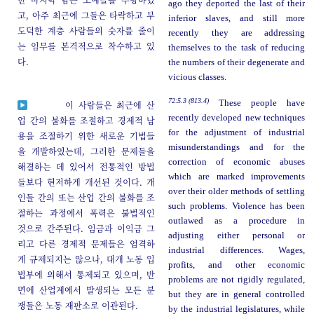
ago they deported the last of their
고, 아주 최근에 그들은 타락하고 부
inferior slaves, and still more
도덕한 계층 사람들의 숫자를 줄이
recently they are addressing
는 임무를 본격적으로 착수하고 있
themselves to the task of reducing
다.
the numbers of their degenerate and
vicious classes.
72:5.3 (813.4)
These people have
이 사람들은 최근에 산
recently developed new techniques
업 간의 불화를 조절하고 경제적 남
for the adjustment of industrial
용을 조절하기 위한 새로운 기법들
misunderstandings and for the
을 개발하였는데, 그러한 문제들을
correction of economic abuses
해결하는 데 있어서 전통적인 방법
which are marked improvements
들보다 현저하게 개선된 것이다. 개
over their older methods of settling
인들 간의 또는 산업 간의 불화를 조
such problems. Violence has been
절하는 과정에서 폭력은 불법적인
outlawed as a procedure in
것으로 간주된다. 임금과 이익금 그
adjusting either personal or
리고 다른 경제적 문제들은 엄격하
industrial differences. Wages,
게 규제되지는 않으나, 대개 노동 입
profits, and other economic
법부에 의해서 통제되고 있으며, 반
problems are not rigidly regulated,
면에 산업계에서 발생되는 모든 분
but they are in general controlled
쟁들은 노동 재판소로 이관된다.
by the industrial legislatures, while