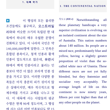
1. 대륙 국가
1. THE CONTINENTAL NATION
72:1.1 (808.4)
Notwithstanding all
이 행성의 모든 불리한
these planetary handicaps a very
조건들에도 불구하고,
오스트레일
superior civilization is evolving on
와 비슷한 크기의 독립된 한 대
리아
an isolated continent about the size
륙에서 하나의 매우 우월한 문명이
of Australia. This nation numbers
진화하고 있다. 이 나라의 국민은 약
about 140 million. Its people are a
140,000,000명에 달한다. 그 민족은
mixed race, predominantly blue and
혼합된 종족이고, 청색 인종과 황색
yellow, having a slightly greater
인종이 압도적으로 많은데,
유란시
proportion of violet than the so-
에서 백색 인종이라고 불리는 인
아
called white race of Urantia. These
종보다 약간 더 많은 보라색 인종 성
different races are not yet fully
분을 가지고 있다. 이러한 다양한 종
blended, but they fraternize and
족들은 아직 충분히 피가 섞이지 않
socialize very acceptably. The
은 상태이지만, 매우 적극적으로 형
average length of life on this
continent is now ninety years,
제우애를 가지고 교제를 나누고 있
fifteen per cent higher than that of
다. 이 대륙에 사는 사람들의 평균
any other people on the planet.
수명은 현재 90세 정도이며, 그 행성
에 사는 다른 어떤 민족보다도 약 15