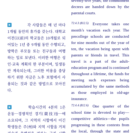
seventy-five years; the commitment
decrees are handed down by the
parental courts.
72:4.3 (812.5)
Everyone takes one
각 사람들은 매 년 마다
month’s vacation each year. The
1개월 동안의 휴가를 갖는다. 대학교
precollege schools are conducted
이전(以前)의 학교들은 10개월로 되
for nine months out of the year of
어있는 1년 중 9개월 동안 수행되고,
ten, the vacation being spent with
방학은 부모들 또는 친구들과 여행
parents or friends in travel. This
하는 일로 보낸다. 이러한 여행은 성
travel is a part of the adult-
인-교육 계획의 한 부분이며, 일생동
education program and is continued
안 계속되는데, 그러한 비용을 충당
throughout a lifetime, the funds for
하기 위한 자금은 노후 보험에서 사
meeting such expenses being
용되는 것과 같은 방법으로 모아진
accumulated by the same methods
다.
as those employed in old-age
insurance.
72:4.4 (812.6)
One quarter of the
학습시간의 4분의 1은
school time is devoted to play—
운동─경쟁적인 경기(競技)들─에
competitive athletics—the pupils
소요되며, 그 지역의 시합에서 이긴
progressing in these contests from
학생들은 주(州)와 지역 시합을 거쳐
the local, through the state and