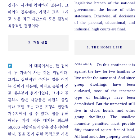
legislative branch of the national
경제적 사건에 참여하지 않는다. 그
government, the house of elder
이외의 경우에는, 가정과 교육 그리
statesmen. Otherwise, all decisions
고 노동 최고 재판소의 모든 결정이
of the parental, educational, and
최종적인 결정이다.
industrial high courts are final.
3. 가정 생활
3. THE HOME LIFE
72:3.1 (811.1)
On this continent it is
이 대륙에서는, 한 집에
against the law for two families to
서 두 가족이 사는 것은 위법이다.
live under the same roof. And since
그리고 집단적인 주거는 법을 어기
group dwellings have been
는 것이기 때문에, 아파트 유형의 건
outlawed, most of the tenement
물 대부분이 철거되었다. 그러나 결
type of buildings have been
혼하지 않은 사람들은 여전히 클럽
demolished. But the unmarried still
이나 호텔 또는 다른 유형의 집단적
live in clubs, hotels, and other
거주지에서 살 수 있다. 집을 위해
group dwellings. The smallest
허락된 가장 작은 대지는 최소한
homesite permitted must provide
50,000 평방피트의 땅을 갖추어야만
fifty thousand square feet of land.
한다. 집을 짓기 위한 목적으로 사용
All land and other property used for