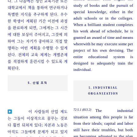
다. 그 다음에는 성인 교육기관 또는
study of books and the pursuit of
대학교에서 책을 통하여 연구하거나
special knowledge, either in the
특별한 지식을 추구하게 된다. 우수
adult schools or in the colleges.
한 학생이 계획된 기간 이전에 과정
When a brilliant student completes
을 완료하게 되면, 그에게는 그 시간
his work ahead of schedule, he is
에 대한 보상이 주어지고, 그것에 의
granted an award of time and means
하여 그는 자기가 좋아하고 직접 발
wherewith he may execute some pet
명하는 어떤 계획을 수행할 수 있게
project of his own devising. The
된다. 전체의 교육 체계는 개별존재
entire educational system is
를 적절하게 훈련시킬 수 있도록 계
designed to adequately train the
획된다.
individual.
5. 산업 조직
5. INDUSTRIAL
ORGANIZATION
72:5.1 (813.2)
The industrial
이 사람들의 산업 제도
situation among this people is far
는 그들이 이상적으로 꿈꾸는 것보
from their ideals; capital and labor
다 훨씬 뒤쳐져 있다; 자본과 노동은
still have their troubles, but both
아직도 그들에게 문제가 되고 있지
are becoming adjusted to the plan