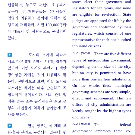
states elect their governors and
선출하며, 누구도 재선이 허용되지
legislators for ten years, and none
않는다. 주 재판관들은 주지사들의
are eligible for re-election. State
임명과 의원들의 동의에 의해서 평
judges are appointed for life by the
생토록 재직하며, 시민 100,000명마
governors and confirmed by their
다 대표자 한 사람씩으로 구성되어
legislatures, which consist of one
있다.
representative for each one hundred
thousand citizens.
72:2.2 (809.3)
There are five different
도시의 크기에 따라서
types of metropolitan government,
서로 다른 5개 유형의 시(市) 정부가
depending on the size of the city,
있지만, 어떤 도시도 주민이 1 백만
but no city is permitted to have
명이상을 가지는 것이 허용되지 않
more than one million inhabitants.
는다. 전반적으로 보면, 이들 도시를
On the whole, these municipal
다스리는 체계는 매우 단순하고 직
governing schemes are very simple,
접적이며 경제적이다. 시의 관리-행
direct, and economical. The few
정을 맡는 소수 공직자들은 최고 유
offices of city administration are
형의 시민들에 의하여 날카롭게 조
keenly sought by the highest types
사를 받는다.
of citizens.
72:2.3 (809.4)
The federal
연방 정부는 세 개의 조
government embraces three co-
화-협동 분과로 구성되어 있는데: 행