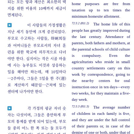
되는 모든 땅과 재산은 최소한의 택
home purposes are free from
지를 위한 비용의 10배까지 세금이
taxation up to ten times the
면제된다.
minimum homesite allotment.
72:3.2 (811.2)
The home life of this
이 사람들의 가정생활은
people has greatly improved during
지난 세기 동안에 크게 증진되었다.
the last century. Attendance of
부모로 수고하는 사람들,
들
아버지
parents, both fathers and mothers, at
과 어머니들은 부모로서의 자녀 훈
the parental schools of child culture
련을 위한 학교에 의무적으로 다녀
is compulsory. Even the
야만 한다. 심지어는 작은 시골 마을
agriculturists who reside in small
에 사는 농부들도 이것과 상응하는
country settlements carry on this
일을 해야만 하는데, 매 10일마다
work by correspondence, going to
─2주마다, 그들은 5일을 한 주(週)
the near-by centers for oral
로 계산하기 때문임─근처에 있는
instruction once in ten days—every
센터에 나가야만 한다.
two weeks, for they maintain a five-
day week.
72:3.3 (811.3)
The average number
각 가정의 평균 자녀 숫
of children in each family is five,
자는 다섯이며, 그들은 충만하게 부
and they are under the full control
모의 통제를 받게 되어 있는데, 부모
of their parents or, in case of the
들 중의 어느 한 쪽 또는 둘 모두가
demise of one or both, under that of