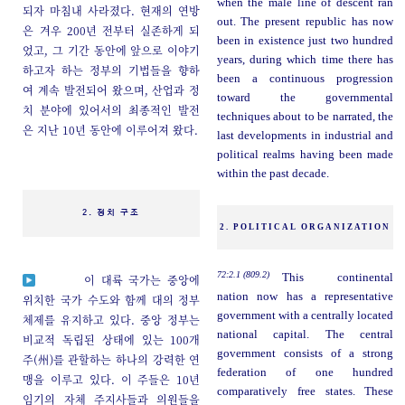
when the male line of descent ran
되자 마침내 사라졌다. 현재의 연방
out. The present republic has now
은 겨우 200년 전부터 실존하게 되
been in existence just two hundred
었고, 그 기간 동안에 앞으로 이야기
years, during which time there has
하고자 하는 정부의 기법들을 향하
been a continuous progression
여 계속 발전되어 왔으며, 산업과 정
toward the governmental
치 분야에 있어서의 최종적인 발전
techniques about to be narrated, the
은 지난 10년 동안에 이루어져 왔다.
last developments in industrial and
political realms having been made
within the past decade.
2. 정치 구조
2. POLITICAL ORGANIZATION
72:2.1 (809.2)
This continental
이 대륙 국가는 중앙에
nation now has a representative
위치한 국가 수도와 함께 대의 정부
government with a centrally located
체제를 유지하고 있다. 중앙 정부는
national capital. The central
비교적 독립된 상태에 있는 100개
government consists of a strong
주(州)를 관할하는 하나의 강력한 연
federation of one hundred
맹을 이루고 있다. 이 주들은 10년
comparatively free states. These
임기의 자체 주지사들과 의원들을