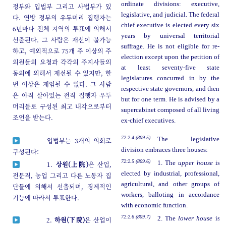
ordinate divisions: executive,
정부와 입법부 그리고 사법부가 있
legislative, and judicial. The federal
다. 연방 정부의 우두머리 집행자는
chief executive is elected every six
6년마다 전체 지역의 투표에 의해서
years by universal territorial
선출된다. 그 사람은 재선이 불가능
suffrage. He is not eligible for re-
하고, 예외적으로 75개 주 이상의 주
election except upon the petition of
의원들의 요청과 각각의 주지사들의
at least seventy-five state
동의에 의해서 재선될 수 있지만, 한
legislatures concurred in by the
번 이상은 재임될 수 없다. 그 사람
respective state governors, and then
은 아직 살아있는 전직 집행자 우두
but for one term. He is advised by a
머리들로 구성된 최고 내각으로부터
supercabinet composed of all living
조언을 받는다.
ex-chief executives.
72:2.4 (809.5)
The legislative
입법부는 3개의 의회로
division embraces three houses:
구성된다:
72:2.5 (809.6)
1. The
upper house
is
1.
상원(上院)
은 산업,
elected by industrial, professional,
전문직, 농업 그리고 다른 노동자 집
agricultural, and other groups of
단들에 의해서 선출되며, 경제적인
workers, balloting in accordance
기능에 따라서 투표한다.
with economic function.
72:2.6 (809.7)
2. The
lower house
is
2.
하원(下院)
은 산업이