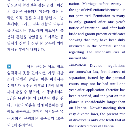
nation. Marriage before twenty—
민으로서 참정권을 갖는 연령─이전
the age of civil enfranchisement—is
의 결혼은 허용되지 않는다. 결혼 허
not permitted. Permission to marry
락은 오직, 결혼 의사를 밝힌 지 1년
is only granted after one year’s
후에야, 그리고 결혼 생활의 의무들
notice of intention, and after both
을 가르치는 부모 예비 학교에서 충
bride and groom present certificates
분히 훈련을 받았음을 보여주는 증
showing that they have been duly
명서가 신랑과 신부 둘 모두에 의해
instructed in the parental schools
제시된 후에야 내려진다.
regarding the responsibilities of
married life.
72:3.9 (812.2)
Divorce regulations
이혼 규정은 어느 정도
are somewhat lax, but decrees of
엄격하지 못한 편이지만, 가정 재판
separation, issued by the parental
소에 의해서 발행된 이혼 허가서는
courts, may not be had until one
신청서가 접수된 이후로 1년이 될 때
year after application therefor has
까지 받을 수 없으며, 이 행성에서의
been recorded, and the year on this
1년은
의 1년보다 훨씬 길
유란시아
planet is considerably longer than
다. 그들의 이혼을 쉽게 허용하는 법
on Urantia. Notwithstanding their
에도 불구하고, 현재의 이혼율은
유
easy divorce laws, the present rate
의 문명화된 종족들의 10분
란시아
of divorces is only one tenth that of
의 1에 불과하다.
the civilized races of Urantia.