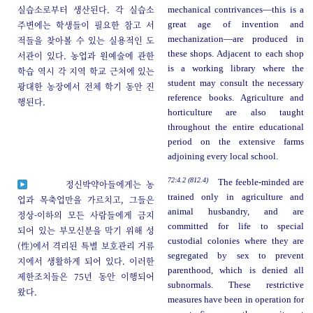
실습소로부터 생산된다. 각 실습소
mechanical contrivances—this is a
주변에는 학생들이 필요한 참고 서
great age of invention and
적들을 찾아볼 수 있는 실용적인 도
mechanization—are produced in
these shops. Adjacent to each shop
서관이 있다. 농업과 원예술에 관한
is a working library where the
학습 역시 각 지역 학교 근처에 있는
student may consult the necessary
광대한 농장에서 전체 학기 동안 진
reference books. Agriculture and
행된다.
horticulture are also taught
throughout the entire educational
period on the extensive farms
adjoining every local school.
72:4.2 (812.4)
The feeble-minded are
정신박약아들에게는 농
trained only in agriculture and
업과 목축업만을 가르치고, 그들은
animal husbandry, and are
정상-이하의 모든 사람들에게 금지
committed for life to special
되어 있는 부모신분을 막기 위해 성
custodial colonies where they are
(性)에서 격리된 특별 보호관리 거류
segregated by sex to prevent
지에서 생활하게 되어 있다. 이러한
parenthood, which is denied all
제한조치들은 75년 동안 이행되어
subnormals. These restrictive
왔다.
measures have been in operation for