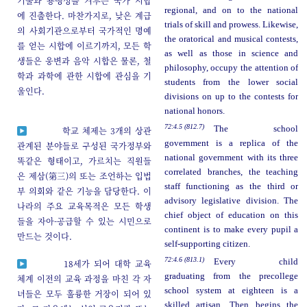
기술과 용맹성을 겨루는 국가 시합
regional, and on to the national
에 진출한다. 마찬가지로, 낮은 계급
trials of skill and prowess. Likewise,
의 사회기관으로부터 국가적인 명예
the oratorical and musical contests,
를 얻는 시합에 이르기까지, 모든 학
as well as those in science and
생들은 웅변과 음악 시합은 물론, 철
philosophy, occupy the attention of
학과 과학에 관한 시합에 관심을 기
students from the lower social
울인다.
divisions on up to the contests for
national honors.
72:4.5 (812.7)
The school
학교 체제는 3개의 상관
government is a replica of the
관계된 분야들로 구성된 국가정부와
national government with its three
똑같은 형태이고, 가르치는 직원들
correlated branches, the teaching
은 제삼(第三)의 또는 조언하는 입법
staff functioning as the third or
부 의회와 같은 기능을 담당한다. 이
advisory legislative division. The
나라의 주요 교육목적은 모든 학생
chief object of education on this
들을 자아-공급할 수 있는 시민으로
continent is to make every pupil a
만드는 것이다.
self-supporting citizen.
72:4.6 (813.1)
Every child
18세가 되어 대학 교육
graduating from the precollege
체계 이전의 교육 과정을 마친 각 자
school system at eighteen is a
녀들은 모두 훌륭한 거장이 되어 있
skilled artisan. Then begins the