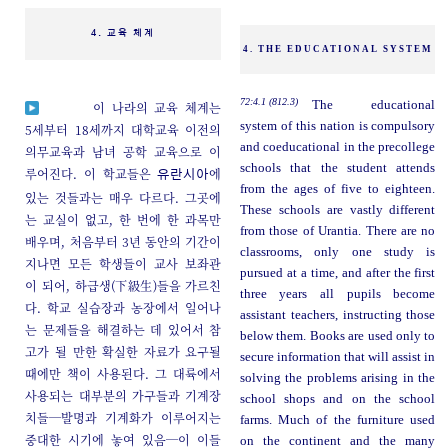
4. 교육 체계
4. THE EDUCATIONAL SYSTEM
72:4.1 (812.3)
The educational
이 나라의 교육 체계는
system of this nation is compulsory
5세부터 18세까지 대학교육 이전의
and coeducational in the precollege
의무교육과 남녀 공학 교육으로 이
schools that the student attends
루어진다. 이 학교들은
에
유란시아
from the ages of five to eighteen.
있는 것들과는 매우 다르다. 그곳에
These schools are vastly different
는 교실이 없고, 한 번에 한 과목만
from those of Urantia. There are no
배우며, 처음부터 3년 동안의 기간이
classrooms, only one study is
지나면 모든 학생들이 교사 보좌관
pursued at a time, and after the first
이 되어, 하급생(下級生)들을 가르친
three years all pupils become
다. 학교 실습장과 농장에서 일어나
assistant teachers, instructing those
는 문제들을 해결하는 데 있어서 참
below them. Books are used only to
고가 될 만한 확실한 자료가 요구될
secure information that will assist in
때에만 책이 사용된다. 그 대륙에서
solving the problems arising in the
사용되는 대부분의 가구들과 기계장
school shops and on the school
치들─발명과 기계화가 이루어지는
farms. Much of the furniture used
중대한 시기에 놓여 있음─이 이들
on the continent and the many