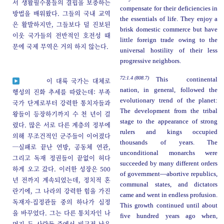
서 생활필수품들의 결핍을 보충하는
compensate for their deficiencies in
방법을 배워왔다. 그들의 국내 교역
the essentials of life. They enjoy a
은 활발하지만, 그들보다 덜 진보된
brisk domestic commerce but have
이웃 국가들의 전반적인 호전성 때
little foreign trade owing to the
문에 국제 무역은 거의 하지 않는다.
universal hostility of their less
progressive neighbors.
72:1.4 (808.7)
This continental
이 대륙 국가는 대체로
nation, in general, followed the
행성의 진화 추세를 따랐는데: 부족
evolutionary trend of the planet:
국가 단계로부터 강력한 통치자들과
The development from the tribal
왕들이 등장하기까지 수 천 년이 걸
stage to the appearance of strong
렸다. 많은 서로 다른 계층의 정부에
rulers and kings occupied
의해 무조건적인 군주들이 이어졌다
thousands of years. The
─실패로 끝난 연방, 공동체 연관,
unconditional monarchs were
그리고 독재 정권들이 끝없이 허다
succeeded by many different orders
하게 오고 갔다. 이러한 성장은 500
of government—abortive republics,
년 전까지 계속되었는데, 정치적 혼
communal states, and dictators
란기에, 그 나라의 강력한 힘을 가진
came and went in endless profusion.
독재자-집정관들 중의 하나가 심정
This growth continued until about
을 바꾸었다. 그는 다른 통치자인 나
five hundred years ago when,
머지 두 사람들 중에서 비교적 낮은