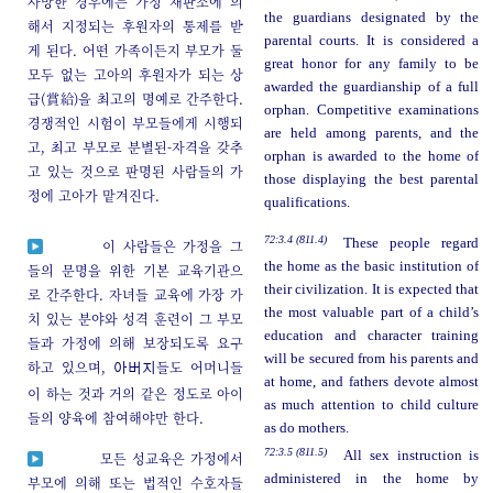
사망한 경우에는 가정 재판소에 의
the guardians designated by the
해서 지정되는 후원자의 통제를 받
parental courts. It is considered a
게 된다. 어떤 가족이든지 부모가 둘
great honor for any family to be
모두 없는 고아의 후원자가 되는 상
awarded the guardianship of a full
급(賞給)을 최고의 명예로 간주한다.
orphan. Competitive examinations
경쟁적인 시험이 부모들에게 시행되
are held among parents, and the
고, 최고 부모로 분별된-자격을 갖추
orphan is awarded to the home of
고 있는 것으로 판명된 사람들의 가
those displaying the best parental
정에 고아가 맡겨진다.
qualifications.
72:3.4 (811.4)
These people regard
이 사람들은 가정을 그
the home as the basic institution of
들의 문명을 위한 기본 교육기관으
their civilization. It is expected that
로 간주한다. 자녀들 교육에 가장 가
the most valuable part of a child’s
치 있는 분야와 성격 훈련이 그 부모
education and character training
들과 가정에 의해 보장되도록 요구
will be secured from his parents and
하고 있으며,
들도 어머니들
아버지
at home, and fathers devote almost
이 하는 것과 거의 같은 정도로 아이
as much attention to child culture
들의 양육에 참여해야만 한다.
as do mothers.
72:3.5 (811.5)
All sex instruction is
모든 성교육은 가정에서
administered in the home by
부모에 의해 또는 법적인 수호자들