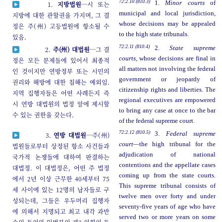
72:2.10 (810.3)
1.
Minor courts
of
1.
지방법원
─시 또는
municipal and local jurisdiction,
지방에 대한 관할권을 가지며, 그 결
whose decisions may be appealed
정은 주(州) 고등법원에 항소될 수
to the high state tribunals.
있음.
72:2.11 (810.4)
2.
State supreme
2.
주(州) 대법원
─그 결
courts,
whose decisions are final in
정은 모든 문제들에 있어서 최종적
all matters not involving the federal
인 것이지만 연방정부 또는 시민의
government or jeopardy of
권리와 해방에 대한 침해는 예외임.
citizenship rights and liberties. The
지역 집행자들은 어떤 사례든지 즉
regional executives are empowered
시 연방 대법원의 법정 앞에 제시할
to bring any case at once to the bar
수 있는 권한을 갖는다.
of the federal supreme court.
72:2.12 (810.5)
3.
Federal supreme
3.
연방 대법원
─주(州)
court—
the high tribunal for the
법원들로부터 상정된 항소 사건들과
adjudication of national
국가적 논쟁들에 대하여 판결하는
contentions and the appellate cases
대법정. 이 대법정은, 어떤 주 법정
coming up from the state courts.
에서 2년 이상 근무한 40세부터 75
This supreme tribunal consists of
세 사이에 있는 12명의 남자들로 구
twelve men over forty and under
성되는데, 그들은 우두머리 집행자
seventy-five years of age who have
에 의해서 지명되고 최고 내각 과반
served two or more years on some