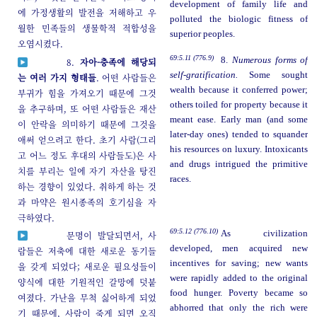
development of family life and
에 가정생활의 발전을 저해하고 우
polluted the biologic fitness of
월한 민족들의 생물학적 적합성을
superior peoples.
오염시켰다.
69:5.11 (776.9)
8.
Numerous forms of
8.
자아-충족에 해당되
self-gratification.
Some sought
는 여러 가지 형태들
. 어떤 사람들은
wealth because it conferred power;
부귀가 힘을 가져오기 때문에 그것
others toiled for property because it
을 추구하며, 또 어떤 사람들은 재산
meant ease. Early man (and some
이 안락을 의미하기 때문에 그것을
later-day ones) tended to squander
애써 얻으려고 한다. 초기 사람(그리
his resources on luxury. Intoxicants
고 어느 정도 후대의 사람들도)은 사
and drugs intrigued the primitive
치를 부리는 일에 자기 자산을 탕진
races.
하는 경향이 있었다. 취하게 하는 것
과 마약은 원시종족의 호기심을 자
극하였다.
69:5.12 (776.10)
As civilization
문명이 발달되면서, 사
developed, men acquired new
람들은 저축에 대한 새로운 동기들
incentives for saving; new wants
을 갖게 되었다; 새로운 필요성들이
were rapidly added to the original
양식에 대한 기원적인 갈망에 덧붙
food hunger. Poverty became so
여졌다. 가난을 무척 싫어하게 되었
abhorred that only the rich were
기 때문에, 사람이 죽게 되면 오직