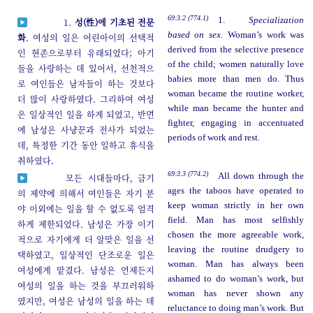
69:3.2 (774.1)
1.
Specialization
1.
성(性)에 기초된 전문
based on sex.
Woman’s work was
화
. 여성의 일은 어린아이의 선택적
derived from the selective presence
인 현존으로부터 유래되었다; 아기
of the child; women naturally love
들을 사랑하는 데 있어서, 선천적으
babies more than men do. Thus
로 여인들은 남자들이 하는 것보다
woman became the routine worker,
더 많이 사랑하였다. 그리하여 여성
while man became the hunter and
은 일상적인 일을 하게 되었고, 반면
fighter, engaging in accentuated
에 남성은 사냥꾼과 전사가 되었는
periods of work and rest.
데, 특정한 기간 동안 일하고 휴식을
취하였다.
69:3.3 (774.2)
All down through the
모든 시대들마다, 금기
ages the taboos have operated to
의 제약에 의해서 여인들은 자기 분
keep woman strictly in her own
야 이외에는 일을 할 수 없도록 엄격
field. Man has most selfishly
하게 제한되었다. 남성은 가장 이기
chosen the more agreeable work,
적으로 자기에게 더 알맞은 일을 선
leaving the routine drudgery to
택하였고, 일상적인 단조로운 일은
woman. Man has always been
여성에게 맡겼다. 남성은 언제든지
ashamed to do woman’s work, but
여성의 일을 하는 것을 부끄러워하
woman has never shown any
였지만, 여성은 남성의 일을 하는 데
reluctance to doing man’s work. But