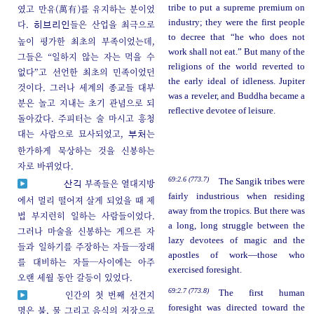
였고 만유(萬有)를 유지하는 분이었
tribe to put a supreme premium on
industry; they were the first people
다.
들은 산업을 최극으로
히브리인
to decree that “he who does not
높이 평가한 최초의 부족이었는데,
work shall not eat.” But many of the
그들은 “일하지 않는 자는 먹을 수
religions of the world reverted to
없다”고 선언한 최초의 민족이었던
the early ideal of idleness. Jupiter
것이다. 그러나 세계의 종교들 대부
was a reveler, and Buddha became a
분은 놀고 지내는 초기 관념으로 되
reflective devotee of leisure.
돌아갔다. 주피터는 술 마시고 흥청
대는 사람으로 묘사되었고,
는
부처
한가하게 묵상하는 것을 신봉하는
자로 바뀌었다.
69:2.6 (773.7)
The Sangik tribes were
부족들은 열대지방
산긱
fairly industrious when residing
에서 멀리 떨어져 살게 되었을 때 제
away from the tropics. But there was
법 부지런히 일하는 사람들이었다.
a long, long struggle between the
그러나 마술을 신봉하는 게으른 자
lazy devotees of magic and the
들과 일하기를 주장하는 자들─장래
apostles of work—those who
를 대비하는 자들─사이에는 아주
exercised foresight.
오랜 세월 동안 갈등이 있었다.
69:2.7 (773.8)
The first human
인간의 첫 번째 선견지
foresight was directed toward the
명은 불, 물 그리고 음식의 저장으로