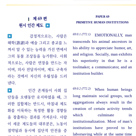
PAPER 69
제 69 편
PRIMITIVE HUMAN INSTITUTIONS
원시 인간 제도
69:0.1 (772.1)
EMOTIONALLY, man
감정적으로는, 사람은
transcends his animal ancestors in
해학(諧謔)과 예술 그리고 종교를 느
his ability to appreciate humor, art,
껴서 알 수 있는 능력을 가진 면에서
and religion. Socially, man exhibits
그의 동물 조상들을 능가한다. 사회
his superiority in that he is a
적으로는, 사람은 연장을 만드는 자
toolmaker, a communicator, and an
이며, 의사 전달자이며, 제도 구축자
institution builder.
라는 것에서 자신의 우월성을 드러
낸다.
69:0.2 (772.2)
When human beings
인간 존재들이 사회 집
long maintain social groups, such
단들을 오랫동안 유지하였을 때, 그
aggregations always result in the
러한 집합체는 반드시, 마침내 제도
creation of certain activity trends
화를 이룩하는 특정한 활동 경향들
which culminate in
을 창출하는 결과를 가져온다. 사람
institutionalization. Most of man’s
이 세운 제도들의 대부분은, 노동이
institutions have proved to be
절약됨과 동시에 집단적 안전을 증
laborsaving while at the same time