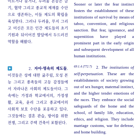
이르거나 늦거나, 두려움 본능은 금
Sooner or later the fear instinct
기, 협약 그리고 종교적 제재를 수단
fosters the establishment of these
으로 생존하는, 이들 제도의 확립을
institutions of survival by means of
육성한다. 그러나 두려움, 무지 그리
taboo, convention, and religious
고 미신은 모든 인간 제도들의 초기
sanction. But fear, ignorance, and
기원과 뒤이어진 발달에서 두드러진
superstition have played a
역할을 해왔다.
prominent part in the early origin
and subsequent development of all
human institutions.
69:1.4 (772.7)
2.
The institutions of
2.
자아-영속의 제도들
.
self-perpetuation.
These are the
이것들은 성에 대한 굶주림, 모성 본
establishments of society growing
능 그리고 종족들의 고등 감정들에
out of sex hunger, maternal instinct,
서 자라나온 사회의 제도들이다. 그
and the higher tender emotions of
속에는 가정과 학교에서의, 가정생
the races. They embrace the social
활, 교육, 윤리 그리고 종교에서의
safeguards of the home and the
사회적 보호 수단을 포옹하고 있다.
school, of family life, education,
그것들에는 결혼 관습, 방어를 위한
ethics, and religion. They include
전쟁, 그리고 주택 건축이 포함된다.
marriage customs, war for defense,
and home building.