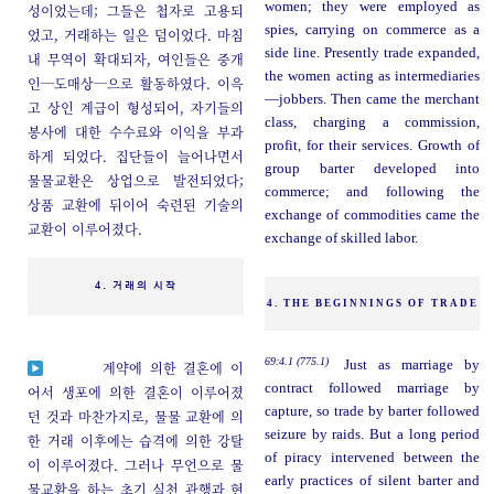
women; they were employed as
성이었는데; 그들은 첩자로 고용되
spies, carrying on commerce as a
었고, 거래하는 일은 덤이었다. 마침
side line. Presently trade expanded,
내 무역이 확대되자, 여인들은 중개
the women acting as intermediaries
인─도매상─으로 활동하였다. 이윽
—jobbers. Then came the merchant
고 상인 계급이 형성되어, 자기들의
class, charging a commission,
봉사에 대한 수수료와 이익을 부과
profit, for their services. Growth of
하게 되었다. 집단들이 늘어나면서
group barter developed into
물물교환은 상업으로 발전되었다;
commerce; and following the
상품 교환에 뒤이어 숙련된 기술의
exchange of commodities came the
교환이 이루어졌다.
exchange of skilled labor.
4. 거래의 시작
4. THE BEGINNINGS OF TRADE
69:4.1 (775.1)
Just as marriage by
계약에 의한 결혼에 이
contract followed marriage by
어서 생포에 의한 결혼이 이루어졌
capture, so trade by barter followed
던 것과 마찬가지로, 물물 교환에 의
seizure by raids. But a long period
한 거래 이후에는 습격에 의한 강탈
of piracy intervened between the
이 이루어졌다. 그러나 무언으로 물
early practices of silent barter and
물교환을 하는 초기 실천 관행과 현