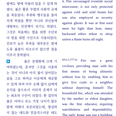
it. Fire encouraged eventide social
밤에도 땅에 머물러 있을 수 있게 하
intercourse; it not only protected
였다. 불은 황혼 무렵의 사회적 교제
against cold and wild beasts but
를 북돋았다; 추위와 맹수들을 물리
was also employed as security
치게 하였을 뿐만 아니라 귀신들에
against ghosts. It was at first used
대항하는 안전책이 되기도 하였다.
more for light than heat; many
그것은 처음에는 열을 위한 수단보
backward tribes refuse to sleep
다 빛을 위한 수단으로 사용되었다;
unless a flame burns all night.
진보가 늦은 부족들 대부분은 밤새
도록 불꽃이 타오르지 않으면 잠을
이루지 못하였다.
69:6.3 (777.6)
Fire was a great
불은 문명화에 크게 기
civilizer, providing man with his
여하였는데, 혼자만 그것을 사용하
first means of being altruistic
는 것이 아니라 아직 불이 살아있는
without loss by enabling him to
숯을 그로 하여금 이웃에게 제공할
give live coals to a neighbor
수 있게 하여 아무 손해 없이 남에게
without depriving himself. The
유익을 줌으로서 이타적 존재가 되
household fire, which was attended
는 최초의 수단이 되었다. 한 집안의
by the mother or eldest daughter,
불은 어머니 또는 가장 나이가 많은
was the first educator, requiring
딸에 의해서 보존되었는데, 방심하
watchfulness and dependability.
지 않는 태도와 믿음직스러운 태도
The early home was not a building