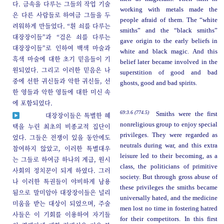
다. 금속을 다루는 그들의 작업 기술
working with metals made the
은 다른 사람들로 하여금 그들을 두
people afraid of them. The “white
려워하게 만들었다. “흰 쇠를 다루는
smiths” and the “black smiths”
대장장이들”과 “검은 쇠를 다루는
gave origin to the early beliefs in
대장장이들”로 인하여 백색 마술과
white and black magic. And this
흑색 마술에 대한 초기 믿음들이 기
belief later became involved in the
원되었다. 그리고 이러한 믿음은 나
superstition of good and bad
중에 선한 귀신들과 악한 귀신들, 선
ghosts, good and bad spirits.
한 영들과 악한 영들에 대한 미신 속
에 포함되었다.
69:3.6 (774.5)
Smiths were the first
대장장이들은 특별한 혜
nonreligious group to enjoy special
택을 누린 최초의 비종교적 집단이
privileges. They were regarded as
었다. 그들은 전쟁이 있을 동안에도
neutrals during war, and this extra
참여하지 않았고, 이러한 특별대우
leisure led to their becoming, as a
는 그들로 하여금 하나의 계급, 원시
class, the politicians of primitive
사회의 정치꾼이 되게 하였다. 그러
society. But through gross abuse of
나 이러한 특권들이 야비하게 남용
these privileges the smiths became
됨으로 말미암아 대장장이들은 널리
universally hated, and the medicine
미움을 받는 대상이 되었으며, 주술
men lost no time in fostering hatred
사들은 이 기회를 이용하여 자기들
for their competitors. In this first