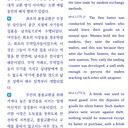
the later trade by modern exchange
대적 교환 방식 사이에는 오랜 세월
methods.
동안의 해적 행위가 있었다.
69:4.2 (775.2)
The first barter was
최초의 물물교환은 무장
conducted by armed traders who
된 상인들이 중간 지점에 자기들의
would leave their goods on a
상품을 남겨둠으로써 수행되었다.
neutral spot. Women held the first
여인들은 최초의 시장들을 점유하였
markets; they were the earliest
고; 최초의 무역업자들이었으며, 이
traders, and this was because they
것은 그들이 무거운 짐을 나르는 역
were the burden bearers; the men
할을 한 반면에; 남자들은 전사였기
were warriors. Very early the trading
때문이었다. 무역 거래소, 무역업자
counter was developed, a wall wide
들이 무기를 가지고 상대방에게 갈
enough to prevent the traders
수 없도록 막기에 충분할 정도로 넓
reaching each other with weapons.
은 성벽이 매우 일찍부터 개발되었
다.
69:4.3 (775.3)
A fetish was used to
무언의 물물교환을 위해
stand guard over the deposits of
가져다 놓은 물건들을 지키는 일에
goods for silent barter. Such market
미신적인 상징물이 이용되었다. 그
places were secure against theft;
러한 시장은 도둑질을 못하도록 안
nothing would be removed except
전하게 지켜졌고, 물물교환이나 구
by barter or purchase; with a fetish
매를 통하지 않고서는 아무 것도 가