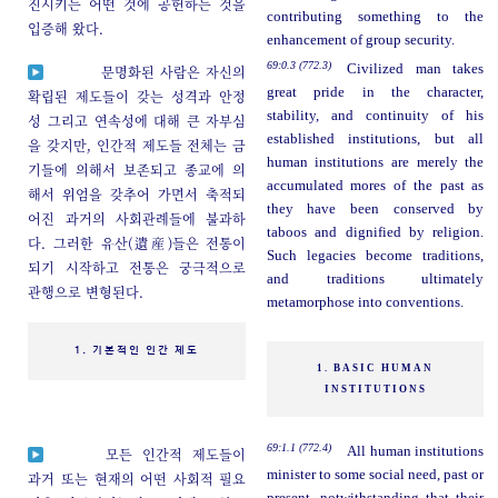
진시키는 어떤 것에 공헌하는 것을
contributing something to the
입증해 왔다.
enhancement of group security.
69:0.3 (772.3)
Civilized man takes
문명화된 사람은 자신의
great pride in the character,
확립된 제도들이 갖는 성격과 안정
stability, and continuity of his
성 그리고 연속성에 대해 큰 자부심
established institutions, but all
을 갖지만, 인간적 제도들 전체는 금
human institutions are merely the
기들에 의해서 보존되고 종교에 의
accumulated mores of the past as
해서 위엄을 갖추어 가면서 축적되
they have been conserved by
어진 과거의 사회관례들에 불과하
taboos and dignified by religion.
다. 그러한 유산(遺産)들은 전통이
Such legacies become traditions,
되기 시작하고 전통은 궁극적으로
and traditions ultimately
관행으로 변형된다.
metamorphose into conventions.
1. 기본적인 인간 제도
1. BASIC HUMAN
INSTITUTIONS
69:1.1 (772.4)
All human institutions
모든 인간적 제도들이
minister to some social need, past or
과거 또는 현재의 어떤 사회적 필요
present, notwithstanding that their