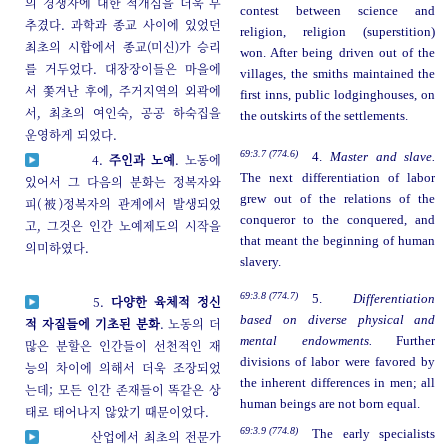
의 경쟁자에 대한 적개심을 더욱 부
contest between science and
추겼다. 과학과 종교 사이에 있었던
religion, religion (superstition)
최초의 시합에서 종교(미신)가 승리
won. After being driven out of the
를 거두었다. 대장장이들은 마을에
villages, the smiths maintained the
서 쫓겨난 후에, 주거지역의 외곽에
first inns, public lodginghouses, on
서, 최초의 여인숙, 공공 하숙집을
the outskirts of the settlements.
운영하게 되었다.
69:3.7 (774.6)
4.
Master and slave.
4.
주인과 노예
. 노동에
The next differentiation of labor
있어서 그 다음의 분화는 정복자와
grew out of the relations of the
피(被)정복자의 관계에서 발생되었
conqueror to the conquered, and
고, 그것은 인간 노예제도의 시작을
that meant the beginning of human
의미하였다.
slavery.
69:3.8 (774.7)
5.
Differentiation
5.
다양한 육체적 정신
based on diverse physical and
적 자질들에 기초된 분화
. 노동의 더
mental endowments.
Further
많은 분할은 인간들이 선천적인 재
divisions of labor were favored by
능의 차이에 의해서 더욱 조장되었
the inherent differences in men; all
는데; 모든 인간 존재들이 똑같은 상
human beings are not born equal.
태로 태어나지 않았기 때문이었다.
69:3.9 (774.8)
The early specialists
산업에서 최초의 전문가