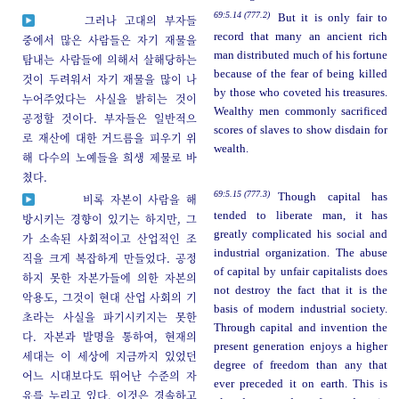
69:5.14 (777.2)
But it is only fair to
그러나 고대의 부자들
record that many an ancient rich
중에서 많은 사람들은 자기 재물을
man distributed much of his fortune
탐내는 사람들에 의해서 살해당하는
because of the fear of being killed
것이 두려워서 자기 재물을 많이 나
by those who coveted his treasures.
누어주었다는 사실을 밝히는 것이
Wealthy men commonly sacrificed
공정할 것이다. 부자들은 일반적으
scores of slaves to show disdain for
로 재산에 대한 거드름을 피우기 위
wealth.
해 다수의 노예들을 희생 제물로 바
쳤다.
69:5.15 (777.3)
Though capital has
비록 자본이 사람을 해
tended to liberate man, it has
방시키는 경향이 있기는 하지만, 그
greatly complicated his social and
가 소속된 사회적이고 산업적인 조
industrial organization. The abuse
직을 크게 복잡하게 만들었다. 공정
of capital by unfair capitalists does
하지 못한 자본가들에 의한 자본의
not destroy the fact that it is the
악용도, 그것이 현대 산업 사회의 기
basis of modern industrial society.
초라는 사실을 파기시키지는 못한
Through capital and invention the
다. 자본과 발명을 통하여, 현재의
present generation enjoys a higher
세대는 이 세상에 지금까지 있었던
degree of freedom than any that
어느 시대보다도 뛰어난 수준의 자
ever preceded it on earth. This is
유를 누리고 있다. 이것은 경솔하고