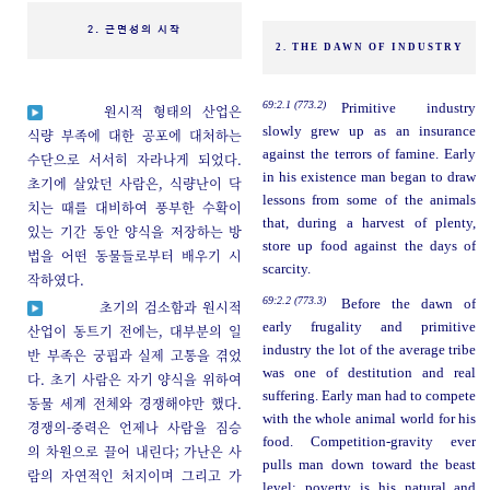
2. 근면성의 시작
2. THE DAWN OF INDUSTRY
69:2.1 (773.2)
Primitive industry
원시적 형태의 산업은
slowly grew up as an insurance
식량 부족에 대한 공포에 대처하는
against the terrors of famine. Early
수단으로 서서히 자라나게 되었다.
in his existence man began to draw
초기에 살았던 사람은, 식량난이 닥
lessons from some of the animals
치는 때를 대비하여 풍부한 수확이
that, during a harvest of plenty,
있는 기간 동안 양식을 저장하는 방
store up food against the days of
법을 어떤 동물들로부터 배우기 시
scarcity.
작하였다.
69:2.2 (773.3)
Before the dawn of
초기의 검소함과 원시적
early frugality and primitive
산업이 동트기 전에는, 대부분의 일
industry the lot of the average tribe
반 부족은 궁핍과 실제 고통을 겪었
was one of destitution and real
다. 초기 사람은 자기 양식을 위하여
suffering. Early man had to compete
동물 세계 전체와 경쟁해야만 했다.
with the whole animal world for his
경쟁의-중력은 언제나 사람을 짐승
food. Competition-gravity ever
의 차원으로 끌어 내린다; 가난은 사
pulls man down toward the beast
람의 자연적인 처지이며 그리고 가
level; poverty is his natural and