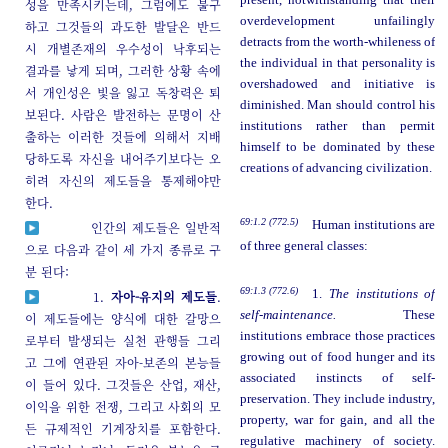
성을 만족시키는데, 그럼에도 불구
overdevelopment unfailingly
하고 그것들의 과도한 발달은 반드
detracts from the worth-whileness of
시 개별존재의 우수성이 낙후되는
the individual in that personality is
결과를 낳게 되며, 그러한 상황 속에
overshadowed and initiative is
서 개인성은 빛을 잃고 독창력은 퇴
diminished. Man should control his
보된다. 사람은 발전하는 문명이 산
institutions rather than permit
출하는 이러한 것들에 의해서 지배
himself to be dominated by these
당하도록 자신을 내어주기보다는 오
creations of advancing civilization.
히려 자신의 제도들을 통제해야만
한다.
69:1.2 (772.5)
Human institutions are
인간의 제도들은 일반적
of three general classes:
으로 다음과 같이 세 가지 종류로 구
분 된다:
69:1.3 (772.6)
1.
The institutions of
1.
자아-유지의 제도들
.
self-maintenance.
These
이 제도들에는 양식에 대한 갈망으
institutions embrace those practices
로부터 발생되는 실천 관행들 그리
growing out of food hunger and its
고 그에 연관된 자아-보존의 본능들
associated instincts of self-
이 들어 있다. 그것들은 산업, 재산,
preservation. They include industry,
이익을 위한 전쟁, 그리고 사회의 모
property, war for gain, and all the
든 규제적인 기계장치를 포함한다.
regulative machinery of society.