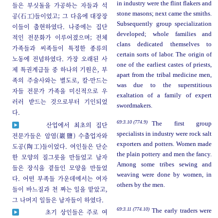
in industry were the flint flakers and
들은 부싯돌을 가공하는 자들과 석
stone masons; next came the smiths.
공(石工)들이었고; 그 다음에 대장장
Subsequently group specialization
이들이 출현하였다. 나중에는 집단
developed; whole families and
적인 전문화가 이루어졌으며; 전체
clans dedicated themselves to
가족들과 씨족들이 특정한 종류의
certain sorts of labor. The origin of
노동에 전념하였다. 가장 오래된 사
one of the earliest castes of priests,
제 특권계급들 중 하나의 기원은, 부
apart from the tribal medicine men,
족의 주술사와는 별도로, 칼-만드는
was due to the superstitious
자들 전문가 가족을 미신적으로 우
exaltation of a family of expert
러러 받드는 것으로부터 기인되었
swordmakers.
다.
69:3.10 (774.9)
The first group
산업에서 최초의 집단
specialists in industry were rock salt
전문가들은 암염(巖鹽) 수출업자와
exporters and potters. Women made
도공(陶工)들이었다. 여인들은 단순
the plain pottery and men the fancy.
한 모양의 질그릇을 만들었고 남자
Among some tribes sewing and
들은 장식을 곁들인 모양을 만들었
weaving were done by women, in
다. 어떤 부족들 가운데에서는 여자
others by the men.
들이 바느질과 천 짜는 일을 맡았고,
그 나머지 일들은 남자들이 하였다.
69:3.11 (774.10)
The early traders were
초기 상인들은 주로 여