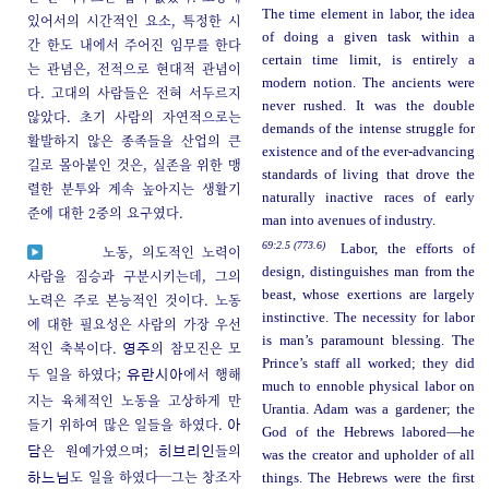
The time element in labor, the idea
있어서의 시간적인 요소, 특정한 시
of doing a given task within a
간 한도 내에서 주어진 임무를 한다
certain time limit, is entirely a
는 관념은, 전적으로 현대적 관념이
modern notion. The ancients were
다. 고대의 사람들은 전혀 서두르지
never rushed. It was the double
않았다. 초기 사람의 자연적으로는
demands of the intense struggle for
활발하지 않은 종족들을 산업의 큰
existence and of the ever-advancing
길로 몰아붙인 것은, 실존을 위한 맹
standards of living that drove the
렬한 분투와 계속 높아지는 생활기
naturally inactive races of early
준에 대한 2중의 요구였다.
man into avenues of industry.
69:2.5 (773.6)
Labor, the efforts of
노동, 의도적인 노력이
design, distinguishes man from the
사람을 짐승과 구분시키는데, 그의
beast, whose exertions are largely
노력은 주로 본능적인 것이다. 노동
instinctive. The necessity for labor
에 대한 필요성은 사람의 가장 우선
is man’s paramount blessing. The
적인 축복이다.
의 참모진은 모
영주
Prince’s staff all worked; they did
두 일을 하였다;
에서 행해
유란시아
much to ennoble physical labor on
지는 육체적인 노동을 고상하게 만
Urantia. Adam was a gardener; the
들기 위하여 많은 일들을 하였다.
아
God of the Hebrews labored—he
은 원예가였으며;
들의
담
히브리인
was the creator and upholder of all
도 일을 하였다─그는 창조자
things. The Hebrews were the first
하느님