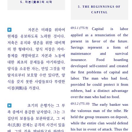
5. 자본(資本)의 시작
5. THE BEGINNINGS OF
CAPITAL
69:5.1 (775.9)
Capital is labor
자본은 미래를 위하여
applied as a renunciation of the
현재를 유보하도록 노력한 것이다.
present in favor of the future.
저축은 유지와 생존을 위한 대비책
Savings represent a form of
의 한 형태이다. 양식 저장은 자아-
maintenance and survival
통제를 개발하였고 자본과 노동에
insurance. Food hoarding
대한 최초의 문제들을 야기하였다.
developed self-control and created
양식을 소유한 자는, 만일 그것을 약
the first problems of capital and
탈자로부터 보호할 수만 있다면, 양
labor. The man who had food,
식을 갖지 못한 사람들보다 뚜렷한
provided he could protect it from
이점(利點)을 가졌다.
robbers, had a distinct advantage
over the man who had no food.
69:5.2 (775.10)
The early banker was
초기의 은행가는 그 부
the valorous man of the tribe. He
족 중에서 용감한 남자였다. 그는 그
held the group treasures on deposit,
집단의 보물들을 보관하였고, 그 씨
while the entire clan would defend
족(氏族) 전체는 공격의 사건이 있을
his hut in event of attack. Thus the
때, 그의 집을 방어하고자 하였다.