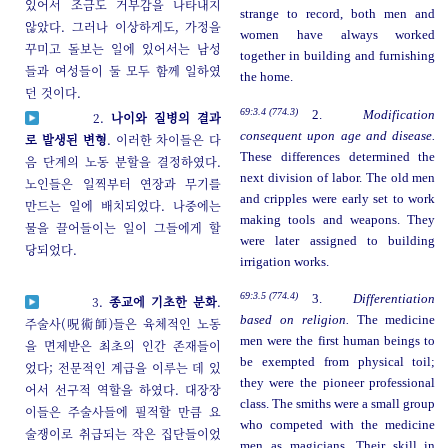
있어서 조금도 거부감을 나타내지
strange to record, both men and
않았다. 그러나 이상하게도, 가정을
women have always worked
꾸미고 돌보는 일에 있어서는 남성
together in building and furnishing
들과 여성들이 둘 모두 함께 일하였
the home.
던 것이다.
69:3.4 (774.3)
2.
Modification
2.
나이와 질병의 결과
consequent upon age and disease.
로 발생된 변형
. 이러한 차이들은 다
These differences determined the
음 단계의 노동 분할을 결정하였다.
next division of labor. The old men
노인들은 일찍부터 연장과 무기를
and cripples were early set to work
만드는 일에 배치되었다. 나중에는
making tools and weapons. They
물을 끌어들이는 일이 그들에게 할
were later assigned to building
당되었다.
irrigation works.
69:3.5 (774.4)
3.
Differentiation
3.
종교에 기초한 분화
.
based on religion.
The medicine
주술사(呪術師)들은 육체적인 노동
men were the first human beings to
을 면제받은 최초의 인간 존재들이
be exempted from physical toil;
었다; 전문적인 계급을 이루는 데 있
they were the pioneer professional
어서 선구적 역할을 하였다. 대장장
class. The smiths were a small group
이들은 주술사들에 필적할 만큼 요
who competed with the medicine
술쟁이로 취급되는 작은 집단들이었
men as magicians. Their skill in