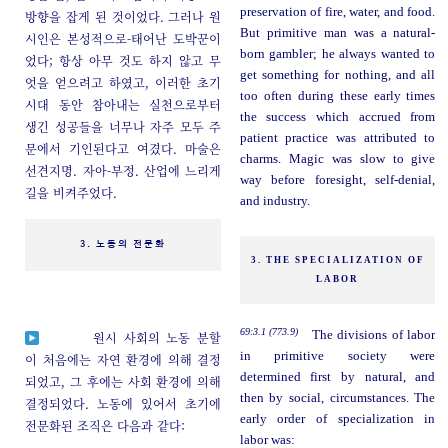
preservation of fire, water, and food.
방향을 잡게 된 것이었다. 그러나 원
But primitive man was a natural-
시인은 본성적으로-태어난 도박꾼이
born gambler; he always wanted to
었다; 항상 아무 것도 하지 않고 무
get something for nothing, and all
엇을 얻으려고 하였고, 이러한 초기
too often during these early times
시대 동안 참아내는 실천으로부터
the success which accrued from
생긴 성공들을 너무나 자주 모두 주
patient practice was attributed to
문에서 기인된다고 여겼다. 마술은
charms. Magic was slow to give
선견지명. 자아-부정. 산업에 느리게
way before foresight, self-denial,
길을 비켜주었다.
and industry.
3. 노동의 전문화
3. THE SPECIALIZATION OF
LABOR
69:3.1 (773.9)
The divisions of labor
원시 사회의 노동 분할
in primitive society were
이 처음에는 자연 환경에 의해 결정
determined first by natural, and
되었고, 그 후에는 사회 환경에 의해
then by social, circumstances. The
결정되었다. 노동에 있어서 초기에
early order of specialization in
전문화된 조직은 다음과 같다:
labor was: