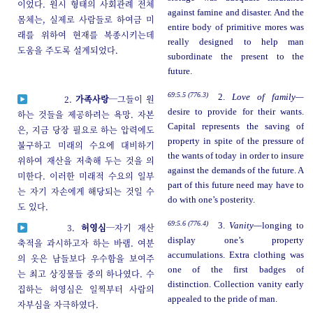
이었다. 원시 형태의 사회관례 전체
against famine and disaster. And the
몸체는, 실제로 사람들로 하여금 미
entire body of primitive mores was
래를 위하여 현재를 복종시키는데
really designed to help man
도움을 주도록 설계되었다.
subordinate the present to the
future.
69:5.5 (776.3)
2.
Love of family—
2.
가족사랑
─그들이 원
desire to provide for their wants.
하는 것들을 제공하려는 욕망. 자본
Capital represents the saving of
은, 지금 당장 필요로 하는 압력에도
property in spite of the pressure of
불구하고 미래의 수요에 대비하기
the wants of today in order to insure
위하여 재산을 저축해 두는 것을 의
against the demands of the future. A
미한다. 이러한 미래적 수요의 일부
part of this future need may have to
는 자기 자손에게 해당되는 것일 수
do with one’s posterity.
도 있다.
69:5.6 (776.4)
3.
Vanity—
longing to
3.
허영심
─자기 재산
display one’s property
축적을 과시하고자 하는 바램. 여분
accumulations. Extra clothing was
의 옷은 남들보다 우수함을 보여주
one of the first badges of
는 최고 상징물들 중의 하나였다. 수
distinction. Collection vanity early
집하는 허영심은 일찍부터 사람의
appealed to the pride of man.
자부심을 자극하였다.