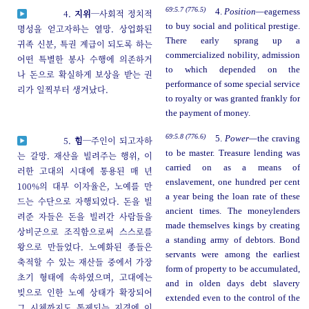
69:5.7 (776.5)
4.
Position—
eagerness
4.
지위
─사회적 정치적
to buy social and political prestige.
명성을 얻고자하는 열망. 상업화된
There early sprang up a
귀족 신분, 특권 계급이 되도록 하는
commercialized nobility, admission
어떤 특별한 봉사 수행에 의존하거
to which depended on the
나 돈으로 확실하게 보상을 받는 권
performance of some special service
리가 일찍부터 생겨났다.
to royalty or was granted frankly for
the payment of money.
69:5.8 (776.6)
5.
Power—
the craving
5.
힘
─주인이 되고자하
to be master. Treasure lending was
는 갈망. 재산을 빌려주는 행위, 이
carried on as a means of
러한 고대의 시대에 통용된 매 년
enslavement, one hundred per cent
100%의 대부 이자율은, 노예를 만
a year being the loan rate of these
드는 수단으로 자행되었다. 돈을 빌
ancient times. The moneylenders
려준 자들은 돈을 빌려간 사람들을
made themselves kings by creating
상비군으로 조직함으로써 스스로를
a standing army of debtors. Bond
왕으로 만들었다. 노예화된 종들은
servants were among the earliest
축적할 수 있는 재산들 중에서 가장
form of property to be accumulated,
초기 형태에 속하였으며, 고대에는
and in olden days debt slavery
빚으로 인한 노예 상태가 확장되어
extended even to the control of the
그 시체까지도 통제되는 지경에 이