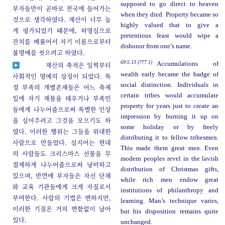
supposed to go direct to heaven
부자들만이 곧바로 천국에 들어가는
when they died. Property became so
것으로 생각하였다. 재산이 너무 높
highly valued that to give a
게 평가되었기 때문에, 허영심으로
pretentious feast would wipe a
잔치를 베풀어서 자기 이름으로부터
dishonor from one’s name.
불명예를 씻으려고 하였다.
69:5.13 (777.1)
Accumulations of
재산의 축적은 일찍부터
wealth early became the badge of
사회적인 영예의 상징이 되었다. 특
social distinction. Individuals in
정 부족의 개별존재들은 어느 축제
certain tribes would accumulate
일에 자기 재물을 태우거나 부족민
property for years just to create an
들에게 나누어줌으로써 특별한 인상
impression by burning it up on
을 심어주려고 그것을 모으기도 하
some holiday or by freely
였다. 이러한 행위는 그들을 위대한
distributing it to fellow tribesmen.
사람으로 만들었다. 심지어는 현대
This made them great men. Even
의 사람들도 크리스마스 선물을 무
modern peoples revel in the lavish
절제하게 나누어줌으로써 낭비하고
distribution of Christmas gifts,
있으며, 반면에 부자들은 자선 단체
while rich men endow great
와 교육 기관들에게 크게 자질로서
institutions of philanthropy and
부여한다. 사람의 기법은 변하지만,
learning. Man’s technique varies,
이러한 기질은 거의 변함없이 남아
but his disposition remains quite
있다.
unchanged.