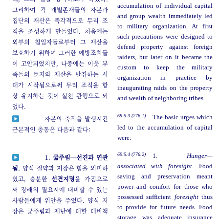
accumulation of individual capital
그리하여 각 개별존재들의 자본과
and group wealth immediately led
집단의 재산은 즉각적으로 무리 조
to military organization. At first
직을 조성하게 만들었다. 처음에는
such precautions were designed to
외부의 침입자들로부터 그 재산을
defend property against foreign
보호하기 위하여 그러한 예방조치들
raiders, but later on it became the
이 고안되었지만, 나중에는 이웃 부
custom to keep the military
족들의 토지와 재산을 탈취하는 시
organization in practice by
대가 시작됨으로써 무리 조직을 항
inaugurating raids on the property
상 유지하는 것이 실천 관행으로 되
and wealth of neighboring tribes.
었다.
69:5.3 (776.1)
The basic urges which
자본의 축적을 발생시킨
led to the accumulation of capital
근본적인 충동은 다음과 같다:
were:
69:5.4 (776.2)
1.
Hunger—
1.
굶주림─선견과 연관
associated with foresight.
Food
됨
. 양식 절약과 저장은 힘을 의미하
saving and preservation meant
였고, 충분한
선견지명
을 가짐으로
power and comfort for those who
써 장래의 필요시에 대비할 수 있는
possessed sufficient
foresight
thus
사람들에게 위안을 주었다. 양식 저
to provide for future needs. Food
장은 굶주림과 재난에 대한 대비책
storage was adequate insurance