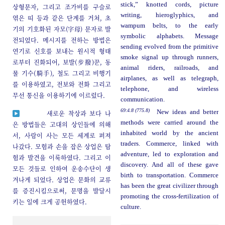
stick,” knotted cords, picture
상형문자, 그리고 조가비를 구슬로
writing, hieroglyphics, and
엮은 띠 등과 같은 단계를 거쳐, 초
wampum belts, to the early
기의 기호화된 자모(字母) 문자로 발
symbolic alphabets. Message
전되었다. 메시지를 전하는 방법은
sending evolved from the primitive
연기로 신호를 보내는 원시적 형태
smoke signal up through runners,
로부터 진화되어, 보발(步撥)꾼, 동
animal riders, railroads, and
물 기수(騎手), 철도 그리고 비행기
airplanes, as well as telegraph,
를 이용하였고, 전보와 전화 그리고
telephone, and wireless
무선 통신을 이용하기에 이르렀다.
communication.
69:4.8 (775.8)
New ideas and better
새로운 착상과 보다 나
methods were carried around the
은 방법들은 고대의 상인들에 의해
inhabited world by the ancient
서, 사람이 사는 모든 세계로 퍼져
traders. Commerce, linked with
나갔다. 모험과 손을 잡은 상업은 탐
adventure, led to exploration and
험과 발견을 이룩하였다. 그리고 이
discovery. And all of these gave
모든 것들로 인하여 운송수단이 생
birth to transportation. Commerce
겨나게 되었다. 상업은 문화의 교류
has been the great civilizer through
를 증진시킴으로써, 문명을 발달시
promoting the cross-fertilization of
키는 일에 크게 공헌하였다.
culture.