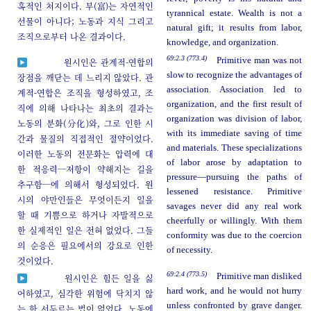
혹적인 처지이다. 부(富)는 자연적인
tyrannical estate. Wealth is not a
선물이 아니다; 노동과 지식 그리고
natural gift; it results from labor,
조직으로부터 나온 결과이다.
knowledge, and organization.
69:2.3 (773.4)
Primitive man was not
원시인은 관계적-연합의
slow to recognize the advantages of
장점을 깨닫는 데 느리지 않았다. 관
association. Association led to
계적-연합은 조직을 형성하였고, 조
organization, and the first result of
직에 의해 나타나는 최초의 결과는
organization was division of labor,
노동의 분화(分化)와, 그로 인한 시
with its immediate saving of time
간과 물질의 직접적인 절약이었다.
and materials. These specializations
이러한 노동의 전문화는 압력에 대
of labor arose by adaptation to
한 적응력─저항이 약해지는 길을
pressure—pursuing the paths of
추구함─에 의해서 형성되었다. 원
lessened resistance. Primitive
시의 야만인들은 무엇이든지 일을
savages never did any real work
할 때 기쁨으로 하거나 자발적으로
cheerfully or willingly. With them
한 실제적인 일은 전혀 없었다. 그들
conformity was due to the coercion
의 순응은 필요에서의 강요로 인한
of necessity.
것이었다.
69:2.4 (773.5)
Primitive man disliked
원시인은 힘든 일을 싫
hard work, and he would not hurry
어하였고, 심각한 위험에 닥치지 않
unless confronted by grave danger.
는 한 서두르는 법이 없었다. 노동에