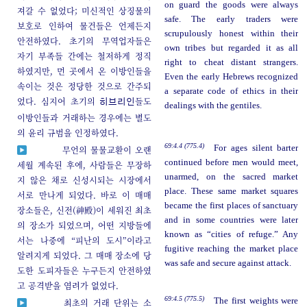
on guard the goods were always
져갈 수 없었다; 미신적인 상징물의
safe. The early traders were
보호로 인하여 물건들은 언제든지
scrupulously honest within their
안전하였다. 초기의 무역업자들은
own tribes but regarded it as all
자기 부족들 간에는 철저하게 정직
right to cheat distant strangers.
하였지만, 먼 곳에서 온 이방인들을
Even the early Hebrews recognized
속이는 것은 정당한 것으로 간주되
a separate code of ethics in their
었다. 심지어 초기의
들도
히브리인
dealings with the gentiles.
이방인들과 거래하는 경우에는 별도
의 윤리 규범을 인정하였다.
69:4.4 (775.4)
For ages silent barter
무언의 물물교환이 오랜
continued before men would meet,
세월 계속된 후에, 사람들은 무장하
unarmed, on the sacred market
지 않은 채로 신성시되는 시장에서
place. These same market squares
서로 만나게 되었다. 바로 이 매매
became the first places of sanctuary
장소들은, 신전(神殿)이 세워진 최초
and in some countries were later
의 장소가 되었으며, 어떤 지방들에
known as “cities of refuge.” Any
서는 나중에 “피난의 도시”이라고
fugitive reaching the market place
알려지게 되었다. 그 매매 장소에 당
was safe and secure against attack.
도한 도피자들은 누구든지 안전하였
고 공격받을 염려가 없었다.
69:4.5 (775.5)
The first weights were
최초의 거래 단위는 소