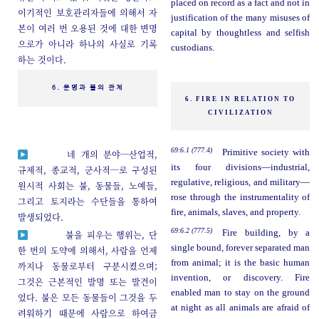
placed on record as a fact and not in
이기적인 보호관리자들에 의해서 자
justification of the many misuses of
본이 여러 번 오용된 것에 대한 변명
capital by thoughtless and selfish
으로가 아니라 하나의 사실로 기록
custodians.
하는 것이다.
6. 문명과 불의 관계
6. FIRE IN RELATION TO
CIVILIZATION
69:6.1 (777.4)
Primitive society with
네 개의 분야─산업적,
its four divisions—industrial,
규제적, 종교적, 군사적─로 구성된
regulative, religious, and military—
원시적 사회는 불, 동물들, 노예들,
rose through the instrumentality of
그리고 토지라는 수단들을 통하여
fire, animals, slaves, and property.
발생되었다.
69:6.2 (777.5)
Fire building, by a
불을 피우는 행위는, 단
single bound, forever separated man
한 번의 도약에 의해서, 사람을 언제
from animal; it is the basic human
까지나 동물로부터 구분시켰으며;
invention, or discovery. Fire
그것은 근본적인 발명 또는 발견이
enabled man to stay on the ground
었다. 불은 모든 동물들이 그것을 두
at night as all animals are afraid of
려워하기 때문에 사람으로 하여금