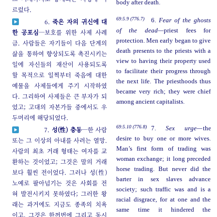
body after death.
르렀다.
69:5.9 (776.7)
6.
Fear of the ghosts
6.
죽은 자의 귀신에 대
of the dead—
priest fees for
한 공포심
─보호를 위한 사제 사례
protection. Men early began to give
금. 사람들은 자기들이 다음 단계의
death presents to the priests with a
삶을 통하여 향상되도록 촉진시키는
view to having their property used
일에 자신들의 재산이 사용되도록
to facilitate their progress through
할 목적으로 일찍부터 죽음에 대한
the next life. The priesthoods thus
예물을 사제들에게 주기 시작하였
became very rich; they were chief
다. 그리하여 사제들은 큰 부자가 되
among ancient capitalists.
었고; 고대의 자본가들 중에서도 우
두머리에 해당되었다.
69:5.10 (776.8)
7.
Sex urge—
the
7.
성(性) 충동
─한 사람
desire to buy one or more wives.
또는 그 이상의 아내를 사려는 열망.
Man’s first form of trading was
사람의 최초 거래 형태는 여자를 교
woman exchange; it long preceded
환하는 것이었고; 그것은 말의 거래
horse trading. But never did the
보다 훨씬 전이었다. 그러나 성(性)
barter in sex slaves advance
노예로 팔아넘기는 것은 사회를 전
society; such traffic was and is a
혀 발전시키지 못하였다; 그러한 왕
racial disgrace, for at one and the
래는 과거에도 지금도 종족의 치욕
same time it hindered the
이고, 그것은 한꺼번에 그리고 동시