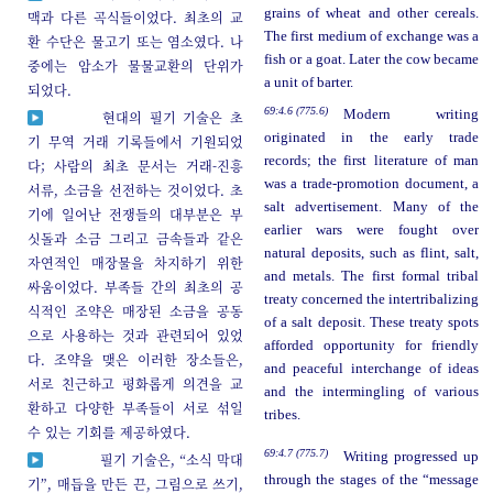
grains of wheat and other cereals.
맥과 다른 곡식들이었다. 최초의 교
The first medium of exchange was a
환 수단은 물고기 또는 염소였다. 나
fish or a goat. Later the cow became
중에는 암소가 물물교환의 단위가
a unit of barter.
되었다.
69:4.6 (775.6)
Modern writing
현대의 필기 기술은 초
originated in the early trade
기 무역 거래 기록들에서 기원되었
records; the first literature of man
다; 사람의 최초 문서는 거래-진흥
was a trade-promotion document, a
서류, 소금을 선전하는 것이었다. 초
salt advertisement. Many of the
기에 일어난 전쟁들의 대부분은 부
earlier wars were fought over
싯돌과 소금 그리고 금속들과 같은
natural deposits, such as flint, salt,
자연적인 매장물을 차지하기 위한
and metals. The first formal tribal
싸움이었다. 부족들 간의 최초의 공
treaty concerned the intertribalizing
식적인 조약은 매장된 소금을 공동
of a salt deposit. These treaty spots
으로 사용하는 것과 관련되어 있었
afforded opportunity for friendly
다. 조약을 맺은 이러한 장소들은,
and peaceful interchange of ideas
서로 친근하고 평화롭게 의견을 교
and the intermingling of various
환하고 다양한 부족들이 서로 섞일
tribes.
수 있는 기회를 제공하였다.
69:4.7 (775.7)
Writing progressed up
필기 기술은, “소식 막대
through the stages of the “message
기”, 매듭을 만든 끈, 그림으로 쓰기,