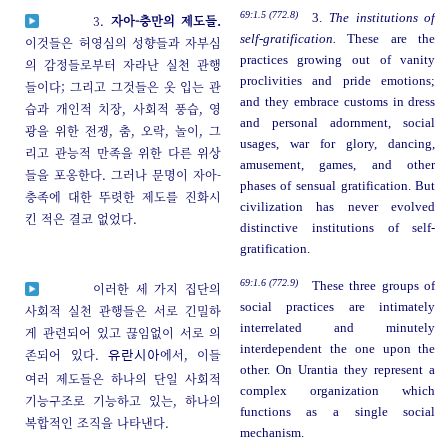
69:1.5 (772.8)
3.
The institutions of
3.
자아-충만의 제도들.
self-gratification.
These are the
이것들은 허영심의 성향들과 자부심
practices growing out of vanity
의 감정들로부터 자라난 실천 관행
proclivities and pride emotions;
들이다; 그리고 그것들은 옷 입는 관
and they embrace customs in dress
습과 개인적 치장, 사회적 풍습, 영
and personal adornment, social
광을 위한 전쟁, 춤, 오락, 놀이, 그
usages, war for glory, dancing,
리고 관능적 만족을 위한 다른 위상
amusement, games, and other
들을 포옹한다. 그러나 문명이 자아-
phases of sensual gratification. But
충족에 대한 뚜렷한 제도를 진화시
civilization has never evolved
킨 적은 결코 없었다.
distinctive institutions of self-
gratification.
69:1.6 (772.9)
These three groups of
이러한 세 가지 집단의
social practices are intimately
사회적 실천 관행들은 서로 긴밀하
interrelated and minutely
게 관련되어 있고 끊임없이 서로 의
interdependent the one upon the
존되어 있다.
에서, 이들
유란시아
other. On Urantia they represent a
여러 제도들은 하나의 단일 사회적
complex organization which
기능구조로 기능하고 있는, 하나의
functions as a single social
복합적인 조직을 나타낸다.
mechanism.