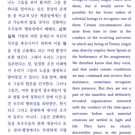
나는 그들을 보아 왔지만; 그들 중
them; but it would never be
하나를 알아보는 일은 천상의 존재
possible for the lower orders of
들 중 비교적 낮은 계층들에게는 결
celestial beings to recognize one of
코 가능하지 않을 것이다. 진화하는
them. Certain circumstances also
우주들의 행위성에서 때때로,
삼위
arise from time to time in the
기원의 어떤 존재든지 자신의
일체
conduct of the evolving universes
직무를 촉진시키기 위하여 이들
영
in which any being of Trinity origin
을 직접 고용해도 되는 어떤 환경이
may directly employ these Spirits in
또한 생긴다. 그래서 우리는 그들이
the furtherance of his assignments.
We therefore know that they exist,
실존한다는 것, 일정한 조건 아래에
and that under certain conditions
서 우리가 그들의 도움을 명령하고
we may command and receive their
받아들일 수 있다는 것을 알며, 때때
assistance, sometimes recognize
로 그들의 현존을 인지한다. 그러나
their presence. But they are not a
그들은, 어떤 물질적 창조계들이 빛
part of the manifest and definitely
과 생명 속에 정착되기 전에 시간-공
revealed organization intrusted
간 우주의 행위성을 위탁받은, 현시
with the conduct of the time-space
되고 그리고 분명하게 계시된 조직
universes before such material
의 일부는 아니다. 그들은 진화하는
creations are settled in light and
일곱 초우주들의 현재 계층이나 또
life. They have no clearly
는 관리-행정에서는 뚜렷하게 식별
discernible place in the present