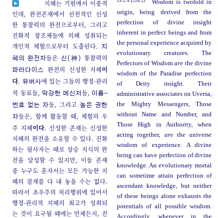
19:2.4 (216.2)
Wisdom is twofold in
지혜는 기원에서 이중적
origin, being derived from the
인데, 완전존재에서 선천적인 신성
perfection of divine insight
한 통찰력의 완전으로부터, 그리고
inherent in perfect beings and from
진화적 창조체들에 의해 성취되는
the personal experience acquired by
개인적 체험으로부터 도출된다.
지
evolutionary creatures. The
들은
통찰력의
혜의 완전자
신(神)
Perfectors of Wisdom
are
the divine
완전의 신성한 지혜
이
파라다이스
wisdom of the Paradise perfection
다
.
에 있는 그들의 행정-관리
유버사
of Deity insight. Their
적 동료들,
들,
막강한 메신저
이름-
administrative associates on Uversa,
들, 그리고
the Mighty Messengers, Those
번호 없는 자
높은 권한
without Name and Number, and
들은, 함께 활동할 때, 체험의 우
자
Those High in Authority, when
주 지혜
이다
. 신성한 존재는 신성한
acting together,
are
the universe
지혜의 완전을 소유할 수 있다. 진화
wisdom of experience. A divine
하는 필사자는 때로 상승 지식의 완
being can have perfection of divine
전을 달성할 수 있지만, 이들 존재
knowledge. An evolutionary mortal
중 누구도 혼자서는 모든 가능한 지
can sometime attain perfection of
혜의 잠재를 다 내 놓을 수는 없다.
ascendant knowledge, but neither
따라서 초우주의 처리행위에 있어서
of these beings alone exhausts the
행정-관리적 지혜의 최고가 성취되
potentials of all possible wisdom.
는 것이 요구될 때에는 언제든지, 진
Accordingly, whenever in the