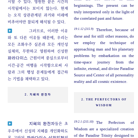
시할 수 있다. 영원한 끝은 시간의
beginnings. The present can be
시작됨에서는 보이지 않는다. 현재
truly interpreted only in the light of
는 오직 상관관계된 과거와 미래에
the correlated past and future.
비추어야만 참되게 해석될 수 있다.
19:1.12 (215.9)
Therefore, because of
그러므로, 이러한 이유
these and for still other reasons, do
와 또 다른 이유들 때문에, 우리는
we employ the technique of
모든 조화우주 실존과 모든 개인성
approaching man and his planetary
실체의, 무한하고 영원하며 신성한
problems by embarkation on the
근원이며 중심으로부터
파라다이스
time-space journey from the
시간-공간 여행을 시작함으로써 사
infinite, eternal, and divine Paradise
람과 그의 행성 문제들에게 접근하
Source and Center of all personality
는 기법을 채택하고 있다.
reality and all cosmic existence.
2. 지혜의 완전자
2. THE PERFECTORS OF
WISDOM
19:2.1 (215.10)
The Perfectors of
들은 초
지혜의 완전자
Wisdom are a specialized creation
우주에서 신성의 지혜를 개인화하도
of the Paradise Trinity designed to
록 고안된
의