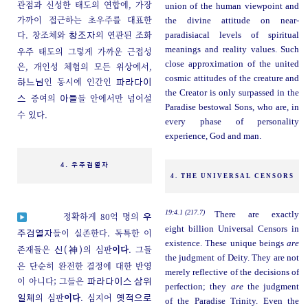
관점과 신성한 태도의 연합에, 가장
union of the human viewpoint and
가까이 접근하는 초우주를 대표한
the divine attitude on near-
다. 창조체와
의 연관된 조화
paradisiacal levels of spiritual
창조자
meanings and reality values. Such
우주 태도의 그렇게 가까운 근접성
close approximation of the united
은, 개인성 체험의 모든 위상에서,
cosmic attitudes of the creature and
인 동시에 인간인
하느님
파라다이
the Creator is only surpassed in the
증여의
들 안에서만 넘어설
스
아들
Paradise bestowal Sons, who are, in
수 있다.
every phase of personality
experience, God and man.
4. 우주검열자
4. THE UNIVERSAL CENSORS
19:4.1 (217.7)
There are exactly
정확하게 80억 명의
우
eight billion Universal Censors in
들이 실존한다. 독특한 이
주검열자
existence. These unique beings
are
존재들은
의 심판
이다
. 그들
신(神)
the judgment of Deity. They are not
은 단순히 완전한 결정에 대한 반영
merely reflective of the decisions of
이 아니다; 그들은
파라다이스 삼위
perfection; they
are
the judgment
의 심판
이다
. 심지어
일체
옛적으로
of the Paradise Trinity. Even the