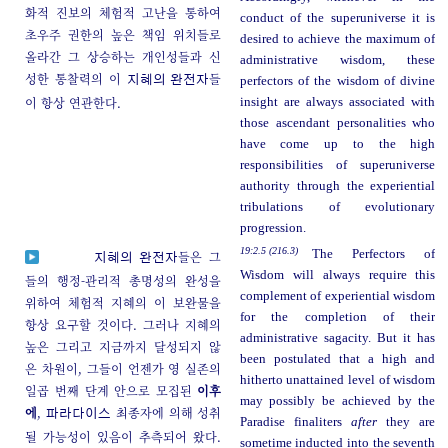
화적 진보의 체험적 고난을 통하여
conduct of the superuniverse it is
초우주 권한의 높은 책임 위치들로
desired to achieve the maximum of
올라간 그 상승하는 개인성들과 신
administrative wisdom, these
성한 통찰력의 이
들
지혜의 완전자
perfectors of the wisdom of divine
이 항상 연관한다.
insight are always associated with
those ascendant personalities who
have come up to the high
responsibilities of superuniverse
authority through the experiential
tribulations of evolutionary
progression.
19:2.5 (216.3)
The Perfectors of
들은 그
지혜의 완전자
Wisdom will always require this
들의 행정-관리적 총명성의 완성을
complement of experiential wisdom
위하여 체험적 지혜의 이 보완물을
for the completion of their
항상 요구할 것이다. 그러나 지혜의
administrative sagacity. But it has
높은 그리고 지금까지 달성되지 않
been postulated that a high and
은 차원이, 그들이 언젠가 영 실존의
hitherto unattained level of wisdom
일곱 번째 단계 안으로 모집된
이후
may possibly be achieved by the
에
,
최종자에 의해 성취
파라다이스
Paradise finaliters
after
they are
될 가능성이 있음이 추측되어 왔다.
sometime inducted into the seventh