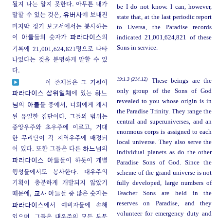
될지 나는 알지 못한다. 아무튼 내가
be I do not know. I can, however,
말할 수 있는 것은,
에 보내진
유버사
state that, at the last periodic report
마지막 정기 보고서에서는 봉사하는
to Uversa, the Paradise records
이
들의 숫자가
의
indicated 21,001,624,821 of these
아들
파라다이스
기록에 21,001,624,821명으로 나타
Sons in service.
나있다는 것을 분명하게 말할 수 있
다.
19:1.3 (214.12)
These beings are the
이 존재들은 그 기원이
only group of the Sons of God
에 있는
파라다이스 삼위일체
하느
revealed to you whose origin is in
의
들 중에서, 너희에게 계시
님
아들
the Paradise Trinity. They range the
된 유일한 집단이다. 그들의 범위는
central and superuniverses, and an
중앙우주와 초우주에 이르고, 거대
enormous corps is assigned to each
한 무리단이 각 지역우주에 배정되
local universe. They also serve the
어 있다. 또한 그들은 다른
의
하느님
individual planets as do the other
들이 하듯이 개별
파라다이스 아들
Paradise Sons of God. Since the
행성들에서도 봉사한다. 대우주의
scheme of the grand universe is not
기획이 충분하게 개발되지 않았기
fully developed, large numbers of
때문에,
들 중 많은 숫자는
Teacher Sons are held in the
교사 아들
reserves on Paradise, and they
에서 예비자들에 속해
파라다이스
volunteer for emergency duty and
있으며, 그들은 대우주의 모든 부문