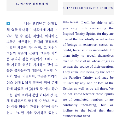
5. 영감받은 삼위일체 영
5. INSPIRED TRINITY SPIRITS
19:5.1 (219.2)
I will be able to tell
나는
영감받은 삼위일
you very little concerning the
들에 대하여 너희에게 거의 이
체 영
Inspired Trinity Spirits, for they are
야기 할 수 없을 것인데, 왜냐하면
one of the few wholly secret orders
그들은 실존하는, 존재의 전적으로
of beings in existence, secret, no
비밀인 계층의 하나이며, 그 기원이
doubt, because it is impossible for
그들의 창조의 근원과 그토록 가까
them fully to reveal themselves
운 우리와 같은 이들에게 조차도 그
even to those of us whose origin is
들 자신을 충분히 계시하는 것이 그
so near the source of their creation.
들은 불가능하기 때문에, 의심할 여
They come into being by the act of
지가 없는, 비밀이다. 그들은
파라다
the Paradise Trinity and may be
의 활동에 의해 존재
이스 삼위일체
utilized by any one or two of the
하게 되었고
들 중 어느 하나
Deities as well as by all three. We
신(神)
do not know whether these Spirits
또는 둘에 의해서 뿐만 아니라 셋 전
are of completed numbers or are
체에 의해서도 활용될 수 있다. 우리
constantly increasing, but we
는 이들
들이 완성된 숫자에 속하
영
incline to the belief that their
는지 아니면 계속 증가하고 있는지
number is not fixed.