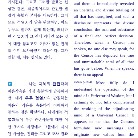
계시된다; 그리고 그러한 발표는 신
and there is immediately revealed
성한 결론, 최종적이고도 완전한 결
an unerring and divine totaling of
정의 총합과 본체를 대표한다. 그러
all that has transpired; and such a
므로
가 말을 완료하면, 어느
검열자
disclosure represents the divine
누구도 말하지 않게 되는데, 왜냐하
conclusion, the sum and substance
면
가 그 전에 지나간 모든 것
of a final and perfect decision.
검열자
Therefore, when a Censor has
에 대한 참되고도 오류가 없는 전체
spoken, no one else may speak, for
를 이미 묘사하였기 때문이다. 그가
the Censor has depicted the true
말할 때, 어떤 항의도 없다.
and unmistakable total of all that
has gone before. When he speaks,
there is no appeal.
19:4.6 (218.4)
Most fully do I
나는
의
지혜의 완전자
understand the operation of the
마음작용을 가장 충분하게 납득하지
mind of a Perfector of Wisdom, but I
만, 내가
의 판결하는
우주 검열자
certainly do not fully comprehend
마음의 작용을 충분하게 이해하지
the working of the adjudicating
못하는 것은 확실하다. 나에게는
검
mind of a Universal Censor. It
들이 우주 관련사들에 대한 어
열자
appears to me that the Censors
떤 조사의 과정에서 그들에게 제시
formulate new meanings and
된 사실들, 진리들 그리고 조사 결과
originate new values from the