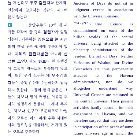
도
와 관계적-
늘 계신이
우주 검열자
Ancients of Days do not sit in
연합하지 않고서는 심판의 자리에
judgment except in association
앉지 않는다.
with the Universal Censors.
19:4.2 (217.8)
One Censor is
중앙우주의 10억 개 세
commissioned on each of the
계들 각각에 한 명의
가 임명
검열자
billion worlds of the central
되는데, 거주하는
영원으로 늘 계신
universe, being attached to the
의 행성 관리-행정에 부속되어 있
이
planetary administration of the
다.
아니라
지혜의 완전자뿐만
신
resident Eternal of Days. Neither
들도
관리-행정
성한 조언자
하보나
Perfectors of Wisdom nor Divine
에 그렇게 영구토록 부속되지 않으
Counselors are thus permanently
며, 또한 우리 모두는 왜
attached to the Havona
우주검열
들이 중앙우주에 주둔하는지 납득
administrations, nor do we
자
altogether understand why
하지 못한다. 그들의 현재 활동은 그
Universal Censors are stationed in
들이
안에 배정된 이유를 도
하보나
the central universe. Their present
저히 설명하지 못한다, 그래서 우리
activities hardly account for their
는
인구가 부분적으로 바뀔
하보나
assignment in Havona, and we
지도 모르는 어느 미래 우주 시대에
therefore suspect that they are there
서의 필요성을 예상해서, 거기에 있
in anticipation of the needs of some
는 것으로 추측한다.
future universe age in which the