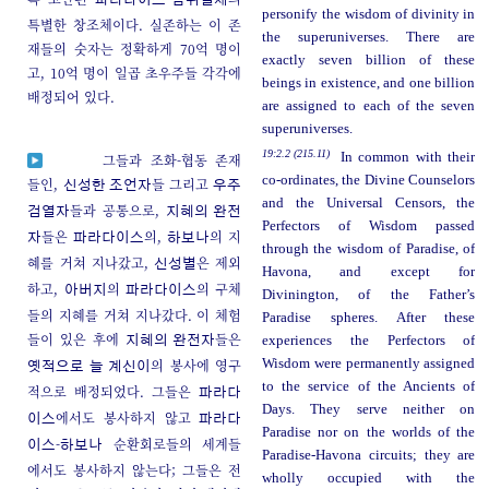
파라다이스 삼위일체
personify the wisdom of divinity in
특별한 창조체이다. 실존하는 이 존
the superuniverses. There are
재들의 숫자는 정확하게 70억 명이
exactly seven billion of these
고, 10억 명이 일곱 초우주들 각각에
beings in existence, and one billion
배정되어 있다.
are assigned to each of the seven
superuniverses.
19:2.2 (215.11)
In common with their
그들과 조화-협동 존재
co-ordinates, the Divine Counselors
들인,
들 그리고
신성한 조언자
우주
and the Universal Censors, the
들과 공통으로,
검열자
지혜의 완전
Perfectors of Wisdom passed
들은
의,
의 지
자
파라다이스
하보나
through the wisdom of Paradise, of
혜를 거쳐 지나갔고,
은 제외
신성별
Havona, and except for
하고,
의
의 구체
아버지
파라다이스
Divinington, of the Father’s
들의 지혜를 거쳐 지나갔다. 이 체험
Paradise spheres. After these
들이 있은 후에
들은
experiences the Perfectors of
지혜의 완전자
의 봉사에 영구
Wisdom were permanently assigned
옛적으로 늘 계신이
to the service of the Ancients of
적으로 배정되었다. 그들은
파라다
Days. They serve neither on
에서도 봉사하지 않고
이스
파라다
Paradise nor on the worlds of the
-
순환회로들의 세계들
이스
하보나
Paradise-Havona circuits; they are
에서도 봉사하지 않는다; 그들은 전
wholly occupied with the