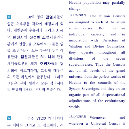
Havona population may partially
change.
19:4.3 (218.1)
One billion Censors
10억 명의
들이
검열자
are assigned to each of the seven
일곱 초우주들 각각에 배정되어 있
superuniverses. Both in an
다. 개별존재 수용력과 그리고
지혜
individual capacity and in
와
들과의
의 완전자
신성한 조언자
association with Perfectors of
관계적-연합, 둘 모두에서 그들은 일
Wisdom and Divine Counselors,
곱 초우주들의 모든 부문에 두루 작
they operate throughout all
용한다.
들은
의 완전
검열자
하보나
divisions of the seven
세계들로부터
들의 협
체계 주권자
superuniverses. Thus the Censors
의회에 이르기까지, 그렇게 대우주
act on all levels of the grand
의 모든 차원에서 활동한다, 그리고
universe, from the perfect worlds of
그들은 진화 세계의 모든 섭리시대
Havona to the councils of the
System Sovereigns, and they are an
적 판결의 하나의 유기적 부분이다.
organic part of all dispensational
adjudications of the evolutionary
worlds.
19:4.4 (218.2)
Whenever and
가 나타나
우주 검열자
wherever a Universal Censor is
는 때마다 그리고 그 장소마다,
신