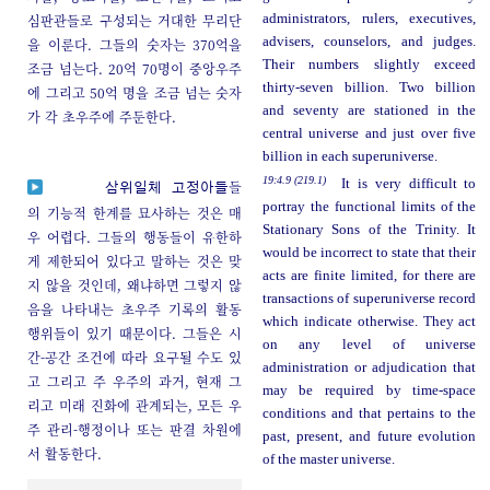
심판관들로 구성되는 거대한 무리단
administrators, rulers, executives,
advisers, counselors, and judges.
을 이룬다. 그들의 숫자는 370억을
Their numbers slightly exceed
조금 넘는다. 20억 70명이 중앙우주
thirty-seven billion. Two billion
에 그리고 50억 명을 조금 넘는 숫자
and seventy are stationed in the
가 각 초우주에 주둔한다.
central universe and just over five
billion in each superuniverse.
19:4.9 (219.1)
It is very difficult to
들
삼위일체 고정아들
portray the functional limits of the
의 기능적 한계를 묘사하는 것은 매
Stationary Sons of the Trinity. It
우 어렵다. 그들의 행동들이 유한하
would be incorrect to state that their
게 제한되어 있다고 말하는 것은 맞
acts are finite limited, for there are
지 않을 것인데, 왜냐하면 그렇지 않
transactions of superuniverse record
음을 나타내는 초우주 기록의 활동
which indicate otherwise. They act
행위들이 있기 때문이다. 그들은 시
on any level of universe
간-공간 조건에 따라 요구될 수도 있
administration or adjudication that
고 그리고 주 우주의 과거, 현재 그
may be required by time-space
리고 미래 진화에 관계되는, 모든 우
conditions and that pertains to the
주 관리-행정이나 또는 판결 차원에
past, present, and future evolution
서 활동한다.
of the master universe.