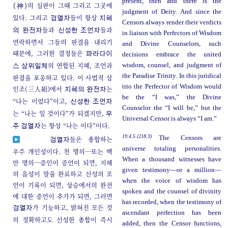
present, then and there is the
의 심판이 그때 그리고 그곳에
(神)
judgment of Deity. And since the
있다. 그리고
들이 항상
검열자
지혜
Censors always render their verdicts
들과
들과
의 완전자
신성한 조언자
in liaison with Perfectors of Wisdom
연락하면서 그들의 판결을 내리기
and Divine Counselors, such
때문에, 그러한 결정들은
파라다이
decisions embrace the united
의 연합된 지혜, 조언과
wisdom, counsel, and judgment of
스 삼위일체
the Paradise Trinity. In this juridical
판결을 포옹하고 있다. 이 사법적 삼
trio the Perfector of Wisdom would
인조(三人組)에서
는
지혜의 완전자
be the “I was,” the Divine
“나는 이었다”이고,
신성한 조언자
Counselor the “I will be,” but the
는 “나는 일 것이다”가 되겠지만,
우
Universal Censor is always “I am.”
는 항상 “나는 이다”이다.
주 검열자
19:4.5 (218.3)
The Censors are
들은 총합하는
검열자
universe totaling personalities.
우주 개인성이다. 천 명의─또는 백
When a thousand witnesses have
만 명의─증인이 증언이 되면, 지혜
given testimony—or a million—
의 음성이 말을 완료하고 신성의 조
when the voice of wisdom has
언이 기록이 되면, 상승에서의 완전
spoken and the counsel of divinity
에 대한 증언이 추가가 되면, 그러면
has recorded, when the testimony of
가 기능하고, 밝혀진 모든 것
검열자
ascendant perfection has been
의 정확하고도 신성한 총합이 즉시
added, then the Censor functions,