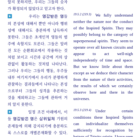
알지 못하지만, 우리는 그들의 숫자
가 확정되지 않았다고 믿고자 한다.
19:5.2 (219.3)
We fully understand
우리는
들
영감받은 영
neither the nature nor the conduct
의 본성에 대해서 뿐만 아니라 행위
of the Inspired Spirits. They may
성에 대해서도 충분하게 납득하지
possibly belong to the category of
못한다. 그들은 초개인적 영들의 범
superpersonal spirits. They seem to
주에 속할지도 모른다. 그들은 알려
operate over all known circuits and
진 모든 순환회로에서 작용하는 것
appear to act well-nigh
처럼 보이고 시간과 공간에 거의 상
independently of time and space.
관없이 활동하는 것처럼 나타난다.
But we know little about them
그러나 우리는 그들의 행동, 우주들
except as we deduce their character
내부 여기저기에서 우리가 분명하게
from the nature of their activities,
관찰하는 결과들에서 나타나는 본성
the results of which we certainly
으로부터 그들의 성격을 추론하는
observe here and there in the
것을 제외하고는 그들에 관하여 거
universes.
의 알지 못한다.
19:5.3 (219.4)
Under certain
일정 조건 아래에서, 이
conditions these Inspired Spirits
들
은
기원의
영감받은 영
삼위일체
can individualize themselves
존재들에 의해 감지되기에 충분하도
sufficiently for recognition by
록 스스로를 개별존재화할 수 있다.
beings of Trinity origin. I have seen