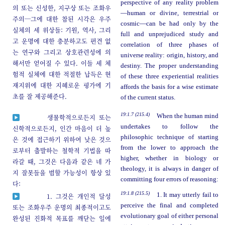
perspective of any reality problem
의 또는 신성한, 지구상 또는 조화우
—human or divine, terrestrial or
주의─그에 대한 참된 시각은 우주
cosmic—can be had only by the
실체의 세 위상들: 기원, 역사, 그리
full and unprejudiced study and
고 운명에 대한 충분하고도 편견 없
correlation of three phases of
는 연구와 그리고 상호관련성에 의
universe reality: origin, history, and
해서만 얻어질 수 있다. 이들 세 체
destiny. The proper understanding
험적 실체에 대한 적절한 납득은 현
of these three experiential realities
재지위에 대한 지혜로운 평가에 기
affords the basis for a wise estimate
초를 잘 제공해준다.
of the current status.
19:1.7 (215.4)
When the human mind
생물학적으로든지 또는
undertakes to follow the
신학적으로든지, 인간 마음이 더 높
philosophic technique of starting
은 것에 접근하기 위하여 낮은 것으
from the lower to approach the
로부터 출발하는 철학적 기법을 따
higher, whether in biology or
라갈 때, 그것은 다음과 같은 네 가
theology, it is always in danger of
지 잘못들을 범할 가능성이 항상 있
committing four errors of reasoning:
다:
19:1.8 (215.5)
1. It may utterly fail to
1. 그것은 개인적 달성
perceive the final and completed
또는 조화우주 운명의 최종적이고도
evolutionary goal of either personal
완성된 진화적 목표를 깨닫는 일에