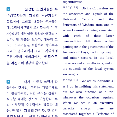
superuniverse.
19:3.2 (217.1)
Divine Counselors are
들은 우
신성한 조언자
the associates and equals of the
주
들과
들의
검열자
지혜의 완전자
Universal Censors and the
동료이며 그리고 대등한 존재들인
Perfectors of Wisdom, from one to
데, 1명에서 7명의 조언
들이 이 후
자
seven Counselors being associated
자(後者) 개인성들 각각과 연관되어
with each of these latter
있다. 세 계층들 모두가, 대구역 그
personalities. All three orders
리고 소구역들을 포함하여 지역우주
participate in the government of the
그리고 별자리에서 그리고 지역체계
Ancients of Days, including major
주권자들의 협의회에서,
옛적으로
and minor sectors, in the local
의 정부에 참여한다.
universes and constellations, and in
늘 계신이
the councils of the local system
sovereigns.
19:3.3 (217.2)
We act as individuals,
내가 이 글을 쓰면서 활
as I do in inditing this statement,
동하는 것처럼, 우리는 개별존재로
but we also function as a trio
서 활동하지만, 또한 우리는 상황이
whenever the occasion requires.
요구할 때에는 셋으로 기능한다. 우
When we act in an executive
리가 집행적 수용력에서 활동할 때
capacity, always there are
는, 한 명의
, 한 명의
지혜의 완전자
associated together a Perfector of
, 그리고 한 명에서 일곱