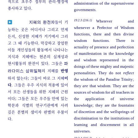
적으로 초우주 정부의 관리-행정에
administration of the superuniverse
종사하고 있다.
governments.
19:2.3 (216.1)
Wherever and
들이 기
지혜의 완전자
whenever a Perfector of Wisdom
능하는 곳은 어디서나 그리고 언제
functions, there and then divine
든지, 신성한 지혜가 거기에서 그리
wisdom functions. There is
고 그 때 기능한다. 막강하고 장엄한
actuality of presence and perfection
이들 개인성들의 활동에서 나타나는
of manifestation in the knowledge
지식과 지혜에는 현존의 실재성과
and wisdom represented in the
현시활동의 완전이 있다. 그들은
파
doings of these mighty and majestic
의 지혜를
반영
라다이스 삼위일체
personalities. They do not
reflect
하지 않는다; 그들이 바로 그 지혜
이
the wisdom of the Paradise Trinity;
다
. 그들은 우주 지식의 적용에 있어
they
are
that wisdom. They are the
서 모든 선생들을 위한 지혜의 근원
sources of wisdom for all teachers in
이다; 그들은 모든 우주들 안에 있는
the application of universe
학문과 식별의 연구기관에게 사려
knowledge; they are the fountains
깊은 분별의 샘이자 판별의 우물이
of discretion and the wellsprings of
다.
discrimination to the institutions of
learning and discernment in all
universes.