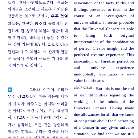
들의 관계적-연합으로부터 새로운
association of the facts, truths, and
의미들을 조성하고 새로운 가치들을
findings presented to them in the
창출하는 것으로 보인다.
course of an investigation of
우주 검열
universe affairs. It seems probable
들은, 완전한
통찰력과 완
자
창조자
that the Universal Censors are able
전하게 된 창조체 체험의 병합에 대
to bring forth original
한 기원적인 해석을 내 놓을 수 있다
interpretations of the combination
는 것이 가능해 보인다.
파라다이스
of perfect Creator insight and the
완전과 우주 체험의 이 관계적-연합
perfected creature experience. This
은 궁극에 분명히 새로운 가치를 결
association of Paradise perfection
국 이루게 될 것이다.
and universe experience
undoubtedly eventuates a new
value in ultimates.
19:4.7 (218.5)
But this is not the end
그러나 이것이 우리가
of our difficulties regarding the
들의 마음 작용에 대하
우주 검열자
working of the minds of the
여 우리가 마주치는 마지막 어려움
Universal Censors. Having made
은 아니다. 어떤 주어진 우주 상황에
due allowances for all that we know
서,
의 기능에 관해 우리가 알
검열자
or conjecture about the functioning
거나 짐작하는 모든 것을 당연하게
of a Censor in any given universe
참작한 후에도, 우리는 결정을 내다
situation, we find that we are still