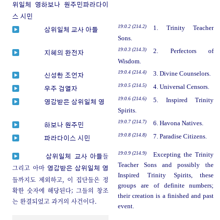
위일체 영
하보나 원주민
파라다이
스 시민
19:0.2 (214.2)
1. Trinity Teacher
삼위일체 교사 아들
Sons.
19:0.3 (214.3)
2. Perfectors of
지혜의 완전자
Wisdom.
19:0.4 (214.4)
3. Divine Counselors.
신성한 조언자
19:0.5 (214.5)
4. Universal Censors.
우주 검열자
19:0.6 (214.6)
5. Inspired Trinity
영감받은 삼위일체 영
Spirits.
19:0.7 (214.7)
6. Havona Natives.
하보나 원주민
19:0.8 (214.8)
7. Paradise Citizens.
파라다이스 시민
19:0.9 (214.9)
Excepting the Trinity
들
삼위일체
교사 아들
Teacher Sons and possibly the
그리고 아마
영감받은 삼위일체 영
Inspired Trinity Spirits, these
들까지도 제외하고, 이 집단들은 정
groups are of definite numbers;
확한 숫자에 해당된다; 그들의 창조
their creation is a finished and past
는 완결되었고 과거의 사건이다.
event.