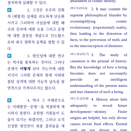
attainment or cosmic destiny.
철저하게 실패할 수 있다.
19:1.9 (215.6)
2. It may commit the
2. 그것은 우주의 진화
supreme philosophical blunder by
적 (체험적) 실체를 과도하게 단순화
oversimplifying cosmic
시키고 그리하여 사실들에 대한 왜
evolutionary (experiential) reality,
곡과 진리에 대한 오용 그리고 운명
thus leading to the distortion of
에 대한 잘못된 개념으로 인도함으
facts, to the perversion of truth, and
로써 최극 철학적 실책을 범할 수 있
to the misconception of destinies.
다.
19:1.10 (215.7)
3. The study of
3. 원인성에 대한 연구
causation is the perusal of history.
는 역사를 통독하는 것이다. 그러나
But the knowledge of
how
a being
존재가
어떻게
되어 가는가에 대한
becomes does not necessarily
지식이 그러한 존재의 현재 지위와
provide an intelligent
참된 성격에 대한 지능적 납득을 필
understanding of the present status
연적으로 가져다주지는 않는다.
and true character of such a being.
19:1.11 (215.8)
4. History alone fails
4. 역사 그 자체만으로
adequately to reveal future
는 미래발전─운명─을 적절하게 계
development—destiny. Finite
시하지 못한다. 유한한 기원들이 도
origins are helpful, but only divine
움이 되기는 하겠지만, 그러나 오직
causes reveal final effects. Eternal
신성한 원인만이 최종 결과들을 계
ends are not shown in time