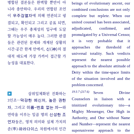
병합된 결론들은 완벽할 뿐만이 아
beings of evolutionary ascent, our
니라 충만하다. 우리의 연합된 조언
combined conclusions are not only
이
에 의해 연관되고 평
complete but replete. When our
우주검열자
결되고, 확인되고 그리고 공표 되면,
united counsel has been associated,
adjudicated, confirmed, and
그때는 우주 총체성의 입구에 도달
promulgated by a Universal Censor,
할 가능성이 매우 높다. 그러한 판결
it is very probable that it
들은 관련된 문제와 개재된 상황의
approaches the threshold of
시간-공간 한계 안에서,
의 절
신(神)
universal totality. Such verdicts
대적 태도에 가장 가까이 접근할 가
represent the nearest possible
능성을 대표한다.
approach to the absolute attitude of
Deity within the time-space limits
of the situation involved and the
problem concerned.
19:3.7 (217.6)
Seven Divine
삼위일체화된 진화하는
Counselors in liaison with a
3인조─
,
막강한 메신저
높은 권한
trinitized evolutionary trio—a
, 그리고
와
자
이름-번호 없는 자─
Mighty Messenger, One High in
연락을 이루는 일곱 명의
신성한 조
Authority, and One without Name
들은, 영적 의미와 실체 가치의
언자
and Number—represent the nearest
준(準)-
차원에서의 인간
파라다이스
superuniverse approach to the