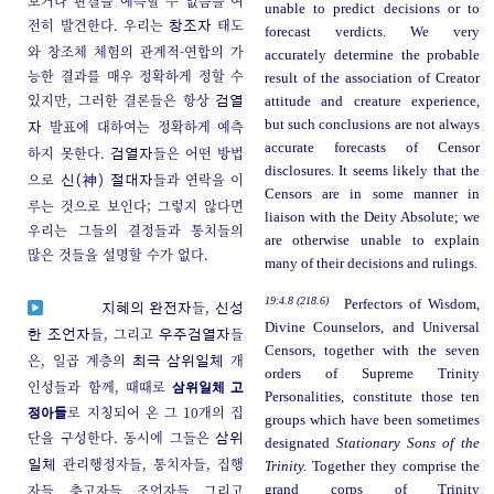
보거나 판결을 예측할 수 없음을 여
unable to predict decisions or to
전히 발견한다. 우리는
태도
창조자
forecast verdicts. We very
와 창조체 체험의 관계적-연합의 가
accurately determine the probable
능한 결과를 매우 정확하게 정할 수
result of the association of Creator
있지만, 그러한 결론들은 항상
attitude and creature experience,
검열
발표에 대하여는 정확하게 예측
but such conclusions are not always
자
accurate forecasts of Censor
하지 못한다.
들은 어떤 방법
검열자
disclosures. It seems likely that the
으로
들과 연락을 이
신(神) 절대자
Censors are in some manner in
루는 것으로 보인다; 그렇지 않다면
liaison with the Deity Absolute; we
우리는 그들의 결정들과 통치들의
are otherwise unable to explain
많은 것들을 설명할 수가 없다.
many of their decisions and rulings.
19:4.8 (218.6)
Perfectors of Wisdom,
들,
지혜의 완전자
신성
Divine Counselors, and Universal
들, 그리고
들
한 조언자
우주검열자
Censors, together with the seven
은, 일곱 계층의
개
최극 삼위일체
orders of Supreme Trinity
인성들과 함께, 때때로
삼위일체 고
Personalities, constitute those ten
로 지칭되어 온 그 10개의 집
정아들
groups which have been sometimes
단을 구성한다. 동시에 그들은
삼위
designated
Stationary Sons of the
관리행정자들, 통치자들, 집행
일체
Trinity.
Together they comprise the
자들, 충고자들, 조언자들, 그리고
grand corps of Trinity