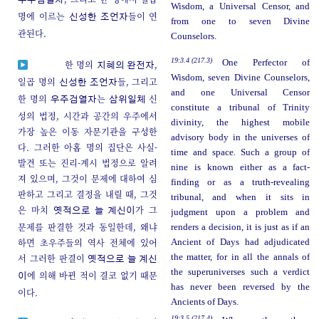
우주검열자
Wisdom, a Universal Censor, and
명에 이르는
들이 연
신성한 조언자
from one to seven Divine
관된다.
Counselors.
19:3.4 (217.3)
One Perfector of
한 명의
,
지혜의 완전자
Wisdom, seven Divine Counselors,
일곱 명의
들, 그리고
신성한 조언자
and one Universal Censor
한 명의
는
신
우주검열자
삼위일체
constitute a tribunal of Trinity
성의 법정, 시간과 공간의 우주에서
divinity, the highest mobile
가장 높은 이동 자문기관을 구성한
advisory body in the universes of
다. 그러한 아홉 명의 집단은 사실-
time and space. Such a group of
발견 또는 진리-계시 법정으로 알려
nine is known either as a fact-
져 있으며, 그것이 문제에 대하여 심
finding or as a truth-revealing
판하고 그리고 결정을 내릴 때, 그것
tribunal, and when it sits in
은 마치
가 그
옛적으로 늘 계신이
judgment upon a problem and
문제를 판결한 것과 동일한데, 왜냐
renders a decision, it is just as if an
하면 초우주들의 역사 전체에 있어
Ancient of Days had adjudicated
서 그러한 판결이
the matter, for in all the annals of
옛적으로 늘 계신
the superuniverses such a verdict
에 의해 바뀐 적이 결코 없기 때문
이
has never been reversed by the
이다.
Ancients of Days.
19:3.5 (217.4)