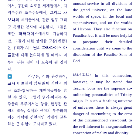
unusual service in all divisions of
에서, 공간의 외로운 세계들에서, 지
the grand universe, on the lone
역우주와 초우주들에서, 그리고
하
worlds of space, in the local and
의 세계들에서, 긴급 임무 그리
보나
superuniverses, and on the worlds
고 특별한 봉사에 자원한다. 그들은
of Havona. They also function on
또한
에서도 기능하지
파라다이스
Paradise, but it will be more helpful
만, 그들에 대한 상세한 고찰(考察)
to postpone their detailed
은 우리가
의
하느님
파라다이스 아
consideration until we come to the
들에 대해 논의하게 될 때까지 미
discussion of the Paradise Sons of
들
God.
루어 두는 것이 더 도움이 될 것이
다.
19:1.4 (215.1)
In this connection,
아무튼, 이와 관련하여,
however, it may be noted that
들이
기원의 최
교사 아들
삼위일체
Teacher Sons are the supreme co-
극 조화-협동하는 개인성들임을 밝
ordinating personalities of Trinity
힐 수 있다. 그렇게 멀리-퍼지는 우
origin. In such a far-flung universe
주들의 우주에서는 항상, 한정된 관
of universes there is always great
점의 잘못, 실체와 신성의 부분화되
danger of succumbing to the error
어진 개념에 선천적인 악에게 굴복
of the circumscribed viewpoint, to
하는 큰 위험이 도사리고 있다.
the evil inherent in a segmentalized
conception of reality and divinity.