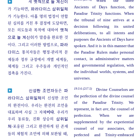
When the three
세
옛적으로 늘 계신이
Ancients of Days function, the
가 기능하면,
파라다이스 삼위일체
Paradise Trinity functions. When
가 기능한다. 아홉 명의 법정이 연합
the tribunal of nine arrives at a
된 심의를 거친 후 결정에 도달하면,
decision following its united
모든 의도들과 목적에 대하여
옛적
deliberations, to all intents and
가 말씀을 완료한 것
으로 늘 계신이
purposes the Ancients of Days have
이다. 그리고 이러한 방법으로,
파라
spoken. And it is in this manner that
통치자들은 행정-관리적 문
the Paradise Rulers make personal
다이스
제들과 정부 규정에서 개별 세계들,
contact, in administrative matters
and governmental regulation, with
체계들 그리고 우주들과 개인적인
the individual worlds, systems, and
접촉을 가진다.
universes.
19:3.6 (217.5)
Divine Counselors are
들은
신성한 조언자
파
the perfection of the divine counsel
의 신성한 조언
라다이스 삼위일체
of the Paradise Trinity. We
의 완전이다. 우리는 완전의 조언을
represent, in fact
are,
the counsel of
대표하며 사실 그 자체
이다
. 우리가
perfection. When we are
우리 동료들, 진화 상승의
삼위일
supplemented by the experiential
-포옹된 그리고 완전하게 된 존재
체
counsel of our associates, the
들의 체험적 조언에 의해 보완될 때,
perfected and Trinity-embraced