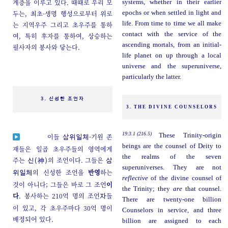
계층을 이루고 있다. 때때로 우리 모
systems, whether in their earlier
두는, 최초-생명 행성으로부터 위로
epochs or when settled in light and
life. From time to time we all make
는 지역우주 그리고 초우주를 통하
contact with the service of the
여, 특히 후자를 통하여, 상승하는
ascending mortals, from an initial-
필사자의 봉사와 닿는다.
life planet on up through a local
universe and the superuniverse,
particularly the latter.
3. 신성한 조언자
3. THE DIVINE COUNSELORS
19:3.1 (216.5)
These Trinity-origin
이들
-기원 존
삼위일체
beings are the counsel of Deity to
재들은 일곱 초우주들의 영역에게
the realms of the seven
주는
의 조언이다. 그들은
신(神)
삼
superuniverses. They are not
의 신성한 조언을
반영
하는
위일체
reflective
of the divine counsel of
것이 아니다; 그들은 바로 그 조언
이
the Trinity; they
are
that counsel.
다
. 봉사하는 210억 명의 조언
들
자
There are twenty-one billion
이 있고, 각 초우주마다 30억 명이
Counselors in service, and three
배정되어 있다.
billion are assigned to each