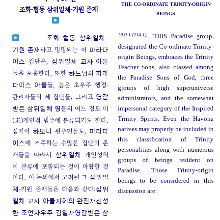
THE CO-ORDINATE TRINITY-ORIGIN
조화-협동 삼위일체-기원 존재
BEINGS
19:0.1 (214.1)
THIS Paradise group,
조화-협동 삼위일체-
designated the Co-ordinate Trinity-
라고 명명되는 이
기원 존재
파라다
origin Beings, embraces the Trinity
집단은,
이스
삼위일체
교사 아들
Teacher Sons, also classed among
들을 포옹한다, 또한
의
하느님
파라
the Paradise Sons of God, three
들, 높은 초우주 행정-
다이스 아들
groups of high superuniverse
관리자들의 세 집단들, 그리고
영감
administrators, and the somewhat
들의 어느 정도 미
impersonal category of the Inspired
받은 삼위일체 영
Trinity Spirits. Even the Havona
(未)개인적 범주에 분류되기도 한다.
natives may properly be included in
심지어
원주민들도,
하보나
파라다
this classification of Trinity
에 거주하는 수많은 집단의 존
이스
personalities along with numerous
재들을 따라서
개인성의
삼위일체
groups of beings resident on
이 분류에 포함되는 것이 마땅할 것
Paradise. Those Trinity-origin
이다. 이 논의에서 고려될 그
삼위일
beings to be considered in this
-기원 존재들은 다음과 같다:
체
삼위
discussion are:
일체 교사 아들
지혜의 완전자
신성
한 조언자
우주 검열자
영감받은 삼