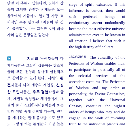
만일 이 추론이 맞는다면, 진화적 상
stage of spirit existence. If this
승의 그러한 완전한 존재들은 모든
inference is correct, then would
창조에서 지금까지 알려진 가장 효
such perfected beings of
력적인 우주 행정-관리자들이 될 것
evolutionary ascent undoubtedly
이 틀림없다. 나는 그러한 것이 최종
become the most effective universe
자의 높은 운명임을 믿는다.
administrators ever to be known in
all creation. I believe that such is
the high destiny of finaliters.
19:2.6 (216.4)
The versatility of the
들의 다
지혜의 완전자
Perfectors of Wisdom enables them
재다능함은 그들이 상승하는 창조체
to participate in practically all of
들의 모든 천상의 봉사에 실천적으
the celestial services of the
로 참여할 수 있게 한다.
지혜의 완
ascendant creatures. The Perfectors
들과 나의 계층의 개인성,
전자
신성
of Wisdom and my order of
들은,
들과 함
한 조언자
우주 검열자
personality, the Divine Counselors,
께, 개별적 행성들과 체계들에게, 그
together with the Universal
들의 초기 신(新)시대들이든지 또는
Censors, constitute the highest
빛과 생명 속에 정착할 때든지, 진리
orders of beings who may and do
를 계시하는 일에 종사할 수도 있고
engage in the work of revealing
또 그렇게 하는 존재들의 가장 높은
truth to the individual planets and