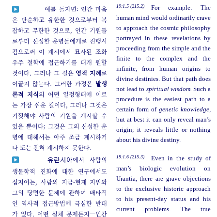
19:1.5 (215.2)
For example: The
예를 들자면: 인간 마음
human mind would ordinarily crave
은 단순하고 유한한 것으로부터 복
to approach the cosmic philosophy
잡하고 무한한 것으로, 인간 기원들
portrayed in these revelations by
로부터 신성한 운명들에게로 진행시
proceeding from the simple and the
킴으로써 이 계시에서 묘사된 조화
finite to the complex and the
우주 철학에 접근하기를 대개 원할
infinite, from human origins to
것이다. 그러나 그 길은
영적 지혜
로
divine destinies. But that path does
이끌지 않는다. 그러한 과정은
발생
not lead to
spiritual wisdom.
Such a
론적 지식
의 어떤 일정형태에 이르
procedure is the easiest path to a
는 가장 쉬운 길이다, 그러나 그것은
certain form of
genetic knowledge,
기껏해야 사람의 기원을 계시할 수
but at best it can only reveal man’s
있을 뿐이다; 그것은 그의 신성한 운
origin; it reveals little or nothing
명에 대해서는 아주 조금 계시하거
about his divine destiny.
나 또는 전혀 계시하지 못한다.
19:1.6 (215.3)
Even in the study of
에서 사람의
유란시아
man’s biologic evolution on
생물학적 진화에 대한 연구에서도
Urantia, there are grave objections
심지어는, 사람의 지금-현재 지위와
to the exclusive historic approach
그의 당면한 문제에 관하여 배타적
to his present-day status and his
인 역사적 접근방법에 극심한 반대
current problems. The true
가 있다. 어떤 실체 문제든지─인간