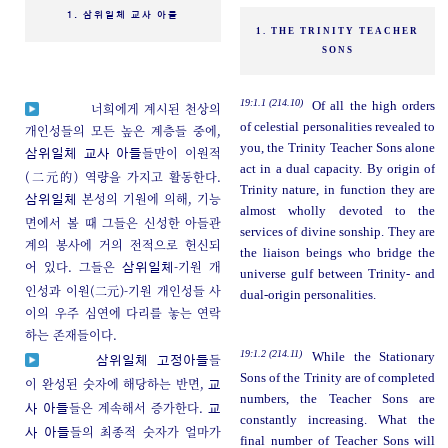
1. 삼위일체 교사 아들
1. THE TRINITY TEACHER
SONS
19:1.1 (214.10)
Of all the high orders
너희에게 계시된 천상의
of celestial personalities revealed to
개인성들의 모든 높은 계층들 중에,
you, the Trinity Teacher Sons alone
들만이 이원적
삼위일체
교사 아들
act in a dual capacity. By origin of
(二元的) 역량을 가지고 활동한다.
Trinity nature, in function they are
본성의 기원에 의해, 기능
삼위일체
almost wholly devoted to the
면에서 볼 때 그들은 신성한 아들관
services of divine sonship. They are
계의 봉사에 거의 전적으로 헌신되
the liaison beings who bridge the
어 있다. 그들은
-기원 개
삼위일체
universe gulf between Trinity- and
인성과 이원(二元)-기원 개인성들 사
dual-origin personalities.
이의 우주 심연에 다리를 놓는 연락
하는 존재들이다.
19:1.2 (214.11)
While the Stationary
들
삼위일체 고정아들
Sons of the Trinity are of completed
이 완성된 숫자에 해당하는 반면,
교
numbers, the Teacher Sons are
들은 계속해서 증가한다.
사 아들
교
constantly increasing. What the
들의 최종적 숫자가 얼마가
사 아들
final number of Teacher Sons will