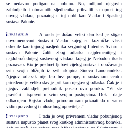
se nedavno podigao na pobunu. No, milijuni njegovih
zabludjelih i obmanutih sljedbenika prihvatili su oprost tog
novog vladara, poznatog u toj dobi kao Vladar i Spasitelj
sustava Palonie.
A onda je došao veliki dan kad je stigao
119:2.6 (1311.5)
novoimenovani Sustavni Vladar kojeg su kozmičke vlasti
odredile kao trajnog nasljednika svrgnutog Lutentie. Svi su u
sustavu Palonie žalili zbog odlaska najplemenitijeg i
najdobroćudnijeg sustavnog vladara kojeg je Nebadon ikada
poznavao. Bio je predmet ljubavi cijelog sustava i obožavanja
svih svojih bližnjih iz svih skupina Sinova Lanonandeka.
Njegov odlazak nije bio bez pompe; u sustavnom centru
priređeno je veliko slavlje prilikom njegovog odlaska. Čak je i
njegov zabludjeli prethodnik poslao ovu poruku: "Vi ste
pravični i ispravni u svim svojim postupcima. Dok i dalje
odbacujem Rajsku vladu, primoran sam priznati da u vama
vidim pravednog i milosrdnog upravitelja."
I tada je ovaj privremeni vladar pobunjenog
119:2.7 (1312.1)
sustava napustio planet svog kratkog administrativnog boravka,