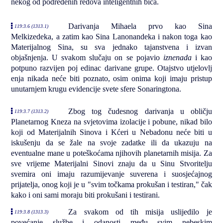
nekog od podređenih redova inteligentnih bića.
Darivanja Mihaela prvo kao Sina
119:3.6 (1313.1)
Melkizedeka, a zatim kao Sina Lanonandeka i nakon toga kao
Materijalnog Sina, su sva jednako tajanstvena i izvan
objašnjenja. U svakom slučaju on se pojavio
iznenada
i kao
potpuno razvijen poj edinac darivane grupe. Otajstvo utjelovlj
enja nikada neće biti poznato, osim onima koji imaju pristup
unutarnjem krugu evidencije svete sfere Sonaringtona.
Zbog tog čudesnog darivanja u obličju
119:3.7 (1313.2)
Planetarnog Kneza na svjetovima izolacije i pobune, nikad bilo
koji od Materijalnih Sinova i Kćeri u Nebadonu neće biti u
iskušenju da se žale na svoje zadatke ili da ukazuju na
eventualne mane u poteškoćama njihovih planetarnih misija. Za
sve vrijeme Materijalni Sinovi znaju da u Sinu Stvoritelju
svemira oni imaju razumijevanje suverena i suosjećajnog
prijatelja, onog koji je u "svim točkama prokušan i testiran," čak
kako i oni sami moraju biti prokušani i testirani.
Za svakom od tih misija uslijedilo je
119:3.8 (1313.3)
povećanje službe i odanosti među svim nebeskim