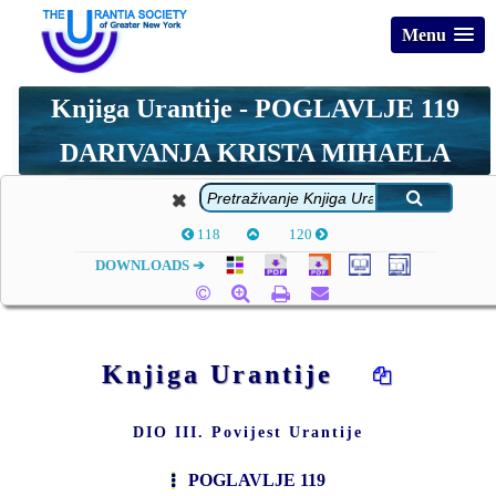
Menu
Knjiga Urantije -
POGLAVLJE 119
DARIVANJA KRISTA MIHAELA
118
120
DOWNLOADS ➔
Knjiga Urantije
DIO III. Povijest Urantije
POGLAVLJE 119