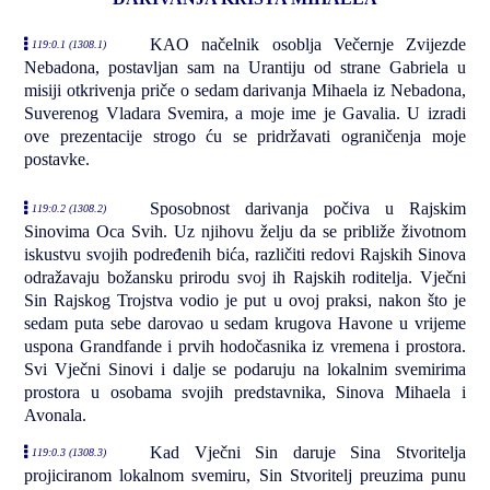
KAO načelnik osoblja Večernje Zvijezde
119:0.1 (1308.1)
Nebadona, postavljan sam na Urantiju od strane Gabriela u
misiji otkrivenja priče o sedam darivanja Mihaela iz Nebadona,
Suverenog Vladara Svemira, a moje ime je Gavalia. U izradi
ove prezentacije strogo ću se pridržavati ograničenja moje
postavke.
Sposobnost darivanja počiva u Rajskim
119:0.2 (1308.2)
Sinovima Oca Svih. Uz njihovu želju da se približe životnom
iskustvu svojih podređenih bića, različiti redovi Rajskih Sinova
odražavaju božansku prirodu svoj ih Rajskih roditelja. Vječni
Sin Rajskog Trojstva vodio je put u ovoj praksi, nakon što je
sedam puta sebe darovao u sedam krugova Havone u vrijeme
uspona Grandfande i prvih hodočasnika iz vremena i prostora.
Svi Vječni Sinovi i dalje se podaruju na lokalnim svemirima
prostora u osobama svojih predstavnika, Sinova Mihaela i
Avonala.
Kad Vječni Sin daruje Sina Stvoritelja
119:0.3 (1308.3)
projiciranom lokalnom svemiru, Sin Stvoritelj preuzima punu