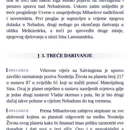
dok se treći dan nakon toga Mihael pojavio na Salvingtonu i
preuzeo upravu nad Nebadonom. Uskoro zatim uslijedilo je
treće proglašenje Uverse o unaprijeđenju Mihaelove nadležnosti
i suvereniteta. Prvi proglas je napravljen u vrijeme njegova
dolaska u Nebadon, drugi nedugo po okončanju darivanja u
obliku Melkizedeka, a treći po sprovedbi druge misije,
njegovog djelovanja u ulozi Sina Lanonandeka.
3. TREĆE DARIVANJE
Vrhovno vijeće na Salvingtonu je upravo
119:3.1 (1312.2)
završilo razmatranje poziva Nositelja Života na planetu broj 217
u sustavu 87 u zviježđu 61 koji su tražili pomoć Materijalnog
Sina. Ovaj je planet smješten u sustavu naseljenih svjetova gdje
je jedan drugi sustavni Vladar skrenuo s puta, što je bio drugi
slučaj takve pobune u cijelom Nebadonu do tog vremena.
Prema Mihaelovom zahtjevu stopirane su sve
119:3.2 (1312.3)
aktivnosti kojima su planirali odgovoriti na molbu Nositelja
Života ovog planeta kako bi Imanuel imao priliku razmotriti ove
događaje i dati svoj e izvj ešće. Ovo j e nesvakidašnj a