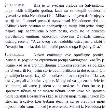
Bila je to svečana prigoda na Salvingtonu,
119:1.1 (1309.2)
prije nekih milijardu godina, kada su se okupili direktori i
glavari svemira Nebadona i čuli Mihaelovu objavu da će njegov
stariji brat Imanuel preuzeti upravu nad Nebadonom dok on
(Mihael) bude odsutan na neobjavljenoj misiji. Niti jedna druga
najava nije napravljena o tom poslu, osim što je prilikom
oproštajnog emitiraja upućenog Očevima Zviježđa između
ostalog rečeno: "A za ovog vas razdoblja ostavljam u skrbi i
čuvanju Imanuela, dok idem raditi posao moga Rajskog Oca."
Nakon emitiranja ove oproštajne poruke,
119:1.2 (1309.3)
Mihael se pojavio na otpremnom podiju Salvingtona, kao što je
učinio kad se u brojnim drugim prilikama spremao za odlazak
na Uversu ili Raj, osim što je ovom prilikom tu došao sam. On
je zaključio svoje izvješće o odlasku s ovim riječima: "Ja vas
ostavljam, ali za kratko vrijeme. Mnogi od vas, ja znam, žele ići
sa mnom, ali kamo ja idem vi ne možete ići. Ono što se ja
spremam učiniti, vi ne možete učiniti. Idem kako bih sproveo
volju Rajskih Božanstava i kad se završi moja misija i nakon što
steknem iskustvo koje trebam steći, ja ću se vratiti na moje
mjesto među vama." I kad j e ovo rekao, Mihael iz Nebadona je