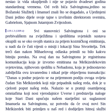
nestao iz vida okupljenih i nije se pojavio dvadeset godina
standardnog vremena. Od svih bića Salvingtona,jedino su
Božanski Služitelj i Imanuel znali što se događalo, a Ujedinjeni
Dani jedino dijele svoje tajne s izvršnim direktorom svemira,
Gabrielom, Sjajnom Jutarnjom Zvijezdom.
Svi stanovnici Salvingtona i oni sa
119:1.3 (1309.4)
prebivalištem na zviježđima i sjedištima svjetskih sustava
okupili su se oko svojih stanica za prijem kozmičkog emitiranja,
u nadi da će čuti vijesti o misiji i lokaciji Sina Stvoritelja. Tek
treći dan nakon Mihaelovog odlaska primili su bilo kakvu
bitniju poruku. Na ovaj dan na Salvingtonu je registrirana
komunikacija koja je izvorno emitirana na Melkizedekovim
svjetovima, njihovom sjedištu u Nebadonu, koja je jednostavno
zabilježila ovu izvanrednu i nikad prije objavljenu transakciju:
"Danas u podne pojavio se na prijemnom podiju ovoga svijeta
čudan Sin Melkizedek koji nije pripadnik našeg reda, dok je u
cjelosti poput našeg reda. Nalazio se u pratnji osamljenog
omniafima koji nosi vjerodajnice Uverse i predstavlja naloge
koje Stari Dani upućuju našem stariješini uz suglasnost
Imanuela na Salvingtonu, uz potvrdu da će ovaj novi Sin
Melkizedek biti primljen u naš red i dodijeljen hitnoj službi