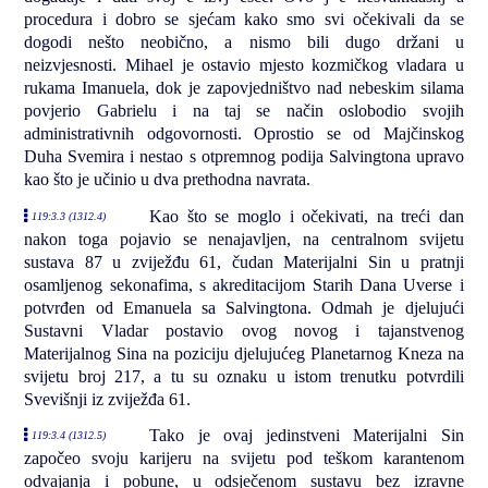
procedura i dobro se sjećam kako smo svi očekivali da se
dogodi nešto neobično, a nismo bili dugo držani u
neizvjesnosti. Mihael je ostavio mjesto kozmičkog vladara u
rukama Imanuela, dok je zapovjedništvo nad nebeskim silama
povjerio Gabrielu i na taj se način oslobodio svojih
administrativnih odgovornosti. Oprostio se od Majčinskog
Duha Svemira i nestao s otpremnog podija Salvingtona upravo
kao što je učinio u dva prethodna navrata.
Kao što se moglo i očekivati, na treći dan
119:3.3 (1312.4)
nakon toga pojavio se nenajavljen, na centralnom svijetu
sustava 87 u zviježđu 61, čudan Materijalni Sin u pratnji
osamljenog sekonafima, s akreditacijom Starih Dana Uverse i
potvrđen od Emanuela sa Salvingtona. Odmah je djelujući
Sustavni Vladar postavio ovog novog i tajanstvenog
Materijalnog Sina na poziciju djelujućeg Planetarnog Kneza na
svijetu broj 217, a tu su oznaku u istom trenutku potvrdili
Svevišnji iz zviježđa 61.
Tako je ovaj jedinstveni Materijalni Sin
119:3.4 (1312.5)
započeo svoju karijeru na svijetu pod teškom karantenom
odvajanja i pobune, u odsječenom sustavu bez izravne