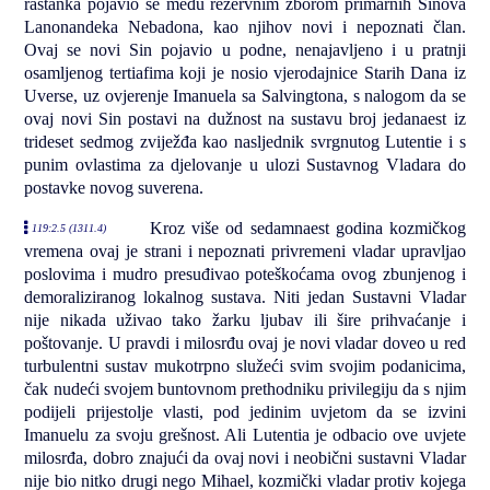
rastanka pojavio se među rezervnim zborom primarnih Sinova
Lanonandeka Nebadona, kao njihov novi i nepoznati član.
Ovaj se novi Sin pojavio u podne, nenajavljeno i u pratnji
osamljenog tertiafima koji je nosio vjerodajnice Starih Dana iz
Uverse, uz ovjerenje Imanuela sa Salvingtona, s nalogom da se
ovaj novi Sin postavi na dužnost na sustavu broj jedanaest iz
trideset sedmog zviježđa kao nasljednik svrgnutog Lutentie i s
punim ovlastima za djelovanje u ulozi Sustavnog Vladara do
postavke novog suverena.
Kroz više od sedamnaest godina kozmičkog
119:2.5 (1311.4)
vremena ovaj je strani i nepoznati privremeni vladar upravljao
poslovima i mudro presuđivao poteškoćama ovog zbunjenog i
demoraliziranog lokalnog sustava. Niti jedan Sustavni Vladar
nije nikada uživao tako žarku ljubav ili šire prihvaćanje i
poštovanje. U pravdi i milosrđu ovaj je novi vladar doveo u red
turbulentni sustav mukotrpno služeći svim svojim podanicima,
čak nudeći svojem buntovnom prethodniku privilegiju da s njim
podijeli prijestolje vlasti, pod jedinim uvjetom da se izvini
Imanuelu za svoju grešnost. Ali Lutentia je odbacio ove uvjete
milosrđa, dobro znajući da ovaj novi i neobični sustavni Vladar
nije bio nitko drugi nego Mihael, kozmički vladar protiv kojega