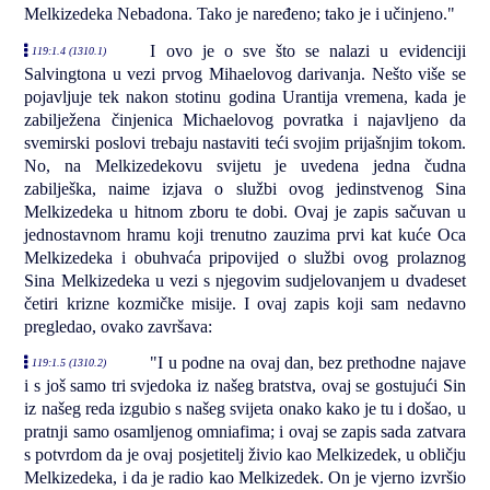
Melkizedeka Nebadona. Tako je naređeno; tako je i učinjeno."
I ovo je o sve što se nalazi u evidenciji
119:1.4 (1310.1)
Salvingtona u vezi prvog Mihaelovog darivanja. Nešto više se
pojavljuje tek nakon stotinu godina Urantija vremena, kada je
zabilježena činjenica Michaelovog povratka i najavljeno da
svemirski poslovi trebaju nastaviti teći svojim prijašnjim tokom.
No, na Melkizedekovu svijetu je uvedena jedna čudna
zabilješka, naime izjava o službi ovog jedinstvenog Sina
Melkizedeka u hitnom zboru te dobi. Ovaj je zapis sačuvan u
jednostavnom hramu koji trenutno zauzima prvi kat kuće Oca
Melkizedeka i obuhvaća pripovijed o službi ovog prolaznog
Sina Melkizedeka u vezi s njegovim sudjelovanjem u dvadeset
četiri krizne kozmičke misije. I ovaj zapis koji sam nedavno
pregledao, ovako završava:
"I u podne na ovaj dan, bez prethodne najave
119:1.5 (1310.2)
i s još samo tri svjedoka iz našeg bratstva, ovaj se gostujući Sin
iz našeg reda izgubio s našeg svijeta onako kako je tu i došao, u
pratnji samo osamljenog omniafima; i ovaj se zapis sada zatvara
s potvrdom da je ovaj posjetitelj živio kao Melkizedek, u obličju
Melkizedeka, i da je radio kao Melkizedek. On je vjerno izvršio