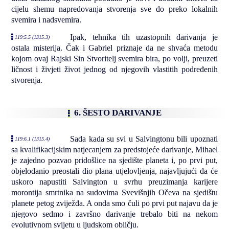
cijelu shemu napredovanja stvorenja sve do preko lokalnih
svemira i nadsvemira.
Ipak, tehnika tih uzastopnih darivanja je
119:5.5 (1315.3)
ostala misterija. Čak i Gabriel priznaje da ne shvaća metodu
kojom ovaj Rajski Sin Stvoritelj svemira bira, po volji, preuzeti
ličnost i živjeti život jednog od njegovih vlastitih podređenih
stvorenja.
6. ŠESTO DARIVANJE
Sada kada su svi u Salvingtonu bili upoznati
119:6.1 (1315.4)
sa kvalifikacijskim natjecanjem za predstojeće darivanje, Mihael
je zajedno pozvao pridošlice na sjedište planeta i, po prvi put,
objelodanio preostali dio plana utjelovljenja, najavljujući da će
uskoro napustiti Salvington u svrhu preuzimanja karijere
morontija smrtnika na sudovima Svevišnjih Očeva na sjedištu
planete petog zviježđa. A onda smo čuli po prvi put najavu da je
njegovo sedmo i završno darivanje trebalo biti na nekom
evolutivnom svijetu u ljudskom obličju.