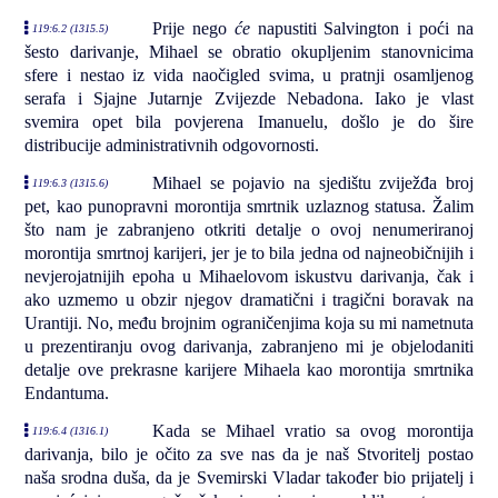
Prije nego
će
napustiti Salvington i poći na
119:6.2 (1315.5)
šesto darivanje, Mihael se obratio okupljenim stanovnicima
sfere i nestao iz vida naočigled svima, u pratnji osamljenog
serafa i Sjajne Jutarnje Zvijezde Nebadona. Iako je vlast
svemira opet bila povjerena Imanuelu, došlo je do šire
distribucije administrativnih odgovornosti.
Mihael se pojavio na sjedištu zviježđa broj
119:6.3 (1315.6)
pet, kao punopravni morontija smrtnik uzlaznog statusa. Žalim
što nam je zabranjeno otkriti detalje o ovoj nenumeriranoj
morontija smrtnoj karijeri, jer je to bila jedna od najneobičnijih i
nevjerojatnijih epoha u Mihaelovom iskustvu darivanja, čak i
ako uzmemo u obzir njegov dramatični i tragični boravak na
Urantiji. No, među brojnim ograničenjima koja su mi nametnuta
u prezentiranju ovog darivanja, zabranjeno mi je objelodaniti
detalje ove prekrasne karijere Mihaela kao morontija smrtnika
Endantuma.
Kada se Mihael vratio sa ovog morontija
119:6.4 (1316.1)
darivanja, bilo je očito za sve nas da je naš Stvoritelj postao
naša srodna duša, da je Svemirski Vladar također bio prijatelj i