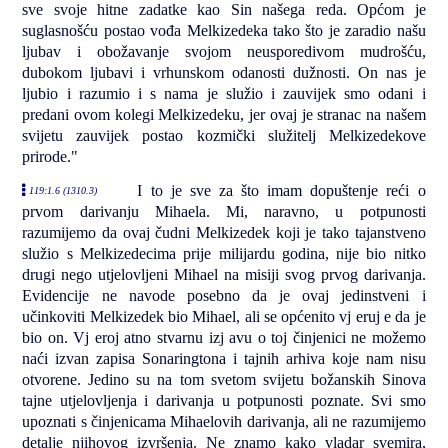
sve svoje hitne zadatke kao Sin našega reda. Općom je
suglasnošću postao vođa Melkizedeka tako što je zaradio našu
ljubav i obožavanje svojom neusporedivom mudrošću,
dubokom ljubavi i vrhunskom odanosti dužnosti. On nas je
ljubio i razumio i s nama je služio i zauvijek smo odani i
predani ovom kolegi Melkizedeku, jer ovaj je stranac na našem
svijetu zauvijek postao kozmički služitelj Melkizedekove
prirode."
I to je sve za što imam dopuštenje reći o
119:1.6 (1310.3)
prvom darivanju Mihaela. Mi, naravno, u potpunosti
razumijemo da ovaj čudni Melkizedek koji je tako tajanstveno
služio s Melkizedecima prije milijardu godina, nije bio nitko
drugi nego utjelovljeni Mihael na misiji svog prvog darivanja.
Evidencije ne navode posebno da je ovaj jedinstveni i
učinkoviti Melkizedek bio Mihael, ali se općenito vj eruj e da je
bio on. Vj eroj atno stvarnu izj avu o toj činjenici ne možemo
naći izvan zapisa Sonaringtona i tajnih arhiva koje nam nisu
otvorene. Jedino su na tom svetom svijetu božanskih Sinova
tajne utjelovljenja i darivanja u potpunosti poznate. Svi smo
upoznati s činjenicama Mihaelovih darivanja, ali ne razumijemo
detalje njihovog izvršenja. Ne znamo kako vladar svemira,