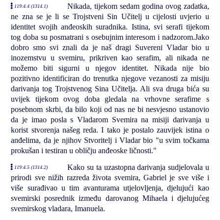
Nikada, tijekom sedam godina ovog zadatka,
119:4.4 (1314.1)
ne zna se je li se Trojstveni Sin Učitelj u cijelosti uvjerio u
identitet svojih anđeoskih suradnika. Istina, svi serafi tijekom
tog doba su posmatrani s osebujnim interesom i nadzorom.Jako
dobro smo svi znali da je naš dragi Suvereni Vladar bio u
inozemstvu u svemiru, prikriven kao serafim, ali nikada ne
možemo biti sigurni u njegov identitet. Nikada nije bio
pozitivno identificiran do trenutka njegove vezanosti za misiju
darivanja tog Trojstvenog Sina Učitelja. Ali sva druga bića su
uvijek tijekom ovog doba gledala na vrhovne serafime s
posebnom skrbi, da bilo koji od nas ne bi nesvjesno ustanovio
da je imao posla s Vladarom Svemira na misiji darivanja u
korist stvorenja našeg reda. I tako je postalo zauvijek istina o
anđelima, da je njihov Stvoritelj i Vladar bio "u svim točkama
prokušan i testiran u obličju anđeoske ličnosti."
Kako su ta uzastopna darivanja sudjelovala u
119:4.5 (1314.2)
prirodi sve nižih razreda života svemira, Gabriel je sve više i
više surađivao u tim avanturama utjelovljenja, djelujući kao
svemirski posrednik između darovanog Mihaela i djelujućeg
svemirskog vladara, Imanuela.