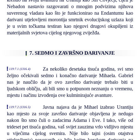
Nebadon nastavio razgovarati o mnogim podvizima njihova
suverenog vladara kao što je funkcionirao na Endantumu kao
darivani utjelovljeni morontija smrtnik evolucijskog uzlaza koji
je u svim točkama testiran kao njegovi drugovi okupiljeni iz
materijalnih svjetova cijelog njegovog zviježđa.
7. SEDMO I ZAVRŠNO DARIVANJE
Za nekoliko desetaka tisuća godina, svi smo
119:7.1 (1316.4)
željno očekivali sedmo i konačno darivanje Mihaela. Gabriel
nas je naučilo da je ovo završno darivanje trebalo biti u
ljudskom obličju, ali bili smo u potpunom neznanju o vremenu,
mjestu i načinu izvođenja ove kulminirajuće avanture.
Javna najava da je Mihael izabrao Urantiju
119:7.2 (1316.5)
kao mjesto za svoje završno darivanje objavljena je nedugo
nakon što smo čuli o zadacima Adama i Eve. I tako, više od
trideset pet tisuća godina, vaš svijet zauzima vrlo vidljivo mjestu
u vijećima cijelog svemira. Nije bilo tajni (osim otajstva
utjelovljenja) povezanih sa bilo kojim korakom darivanja na