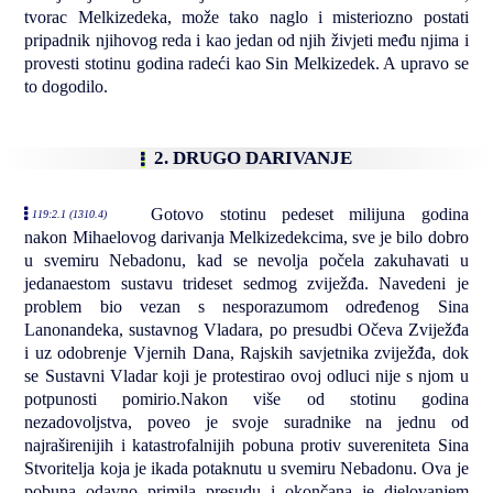
tvorac Melkizedeka, može tako naglo i misteriozno postati
pripadnik njihovog reda i kao jedan od njih živjeti među njima i
provesti stotinu godina radeći kao Sin Melkizedek. A upravo se
to dogodilo.
2. DRUGO DARIVANJE
Gotovo stotinu pedeset milijuna godina
119:2.1 (1310.4)
nakon Mihaelovog darivanja Melkizedekcima, sve je bilo dobro
u svemiru Nebadonu, kad se nevolja počela zakuhavati u
jedanaestom sustavu trideset sedmog zviježđa. Navedeni je
problem bio vezan s nesporazumom određenog Sina
Lanonandeka, sustavnog Vladara, po presudbi Očeva Zviježđa
i uz odobrenje Vjernih Dana, Rajskih savjetnika zviježđa, dok
se Sustavni Vladar koji je protestirao ovoj odluci nije s njom u
potpunosti pomirio.Nakon više od stotinu godina
nezadovoljstva, poveo je svoje suradnike na jednu od
najraširenijih i katastrofalnijih pobuna protiv suvereniteta Sina
Stvoritelja koja je ikada potaknutu u svemiru Nebadonu. Ova je
pobuna odavno primila presudu i okončana je djelovanjem