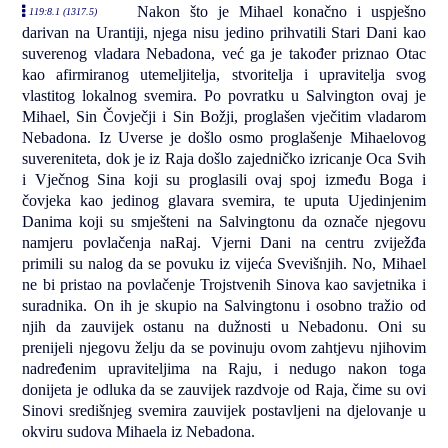
Nakon što je Mihael konačno i uspješno
119:8.1 (1317.5)
darivan na Urantiji, njega nisu jedino prihvatili Stari Dani kao
suverenog vladara Nebadona, već ga je također priznao Otac
kao afirmiranog utemeljitelja, stvoritelja i upravitelja svog
vlastitog lokalnog svemira. Po povratku u Salvington ovaj je
Mihael, Sin Čovječji i Sin Božji, proglašen vječitim vladarom
Nebadona. Iz Uverse je došlo osmo proglašenje Mihaelovog
suvereniteta, dok je iz Raja došlo zajedničko izricanje Oca Svih
i Vječnog Sina koji su proglasili ovaj spoj između Boga i
čovjeka kao jedinog glavara svemira, te uputa Ujedinjenim
Danima koji su smješteni na Salvingtonu da označe njegovu
namjeru povlačenja naRaj. Vjerni Dani na centru zviježđa
primili su nalog da se povuku iz vijeća Svevišnjih. No, Mihael
ne bi pristao na povlačenje Trojstvenih Sinova kao savjetnika i
suradnika. On ih je skupio na Salvingtonu i osobno tražio od
njih da zauvijek ostanu na dužnosti u Nebadonu. Oni su
prenijeli njegovu želju da se povinuju ovom zahtjevu njihovim
nadređenim upraviteljima na Raju, i nedugo nakon toga
donijeta je odluka da se zauvijek razdvoje od Raja, čime su ovi
Sinovi središnjeg svemira zauvijek postavljeni na djelovanje u
okviru sudova Mihaela iz Nebadona.