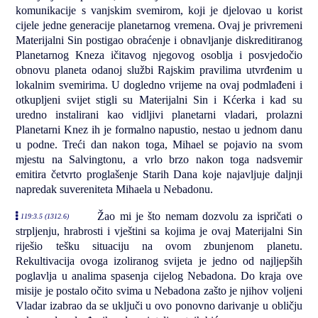
komunikacije s vanjskim svemirom, koji je djelovao u korist
cijele jedne generacije planetarnog vremena. Ovaj je privremeni
Materijalni Sin postigao obraćenje i obnavljanje diskreditiranog
Planetarnog Kneza ičitavog njegovog osoblja i posvjedočio
obnovu planeta odanoj službi Rajskim pravilima utvrđenim u
lokalnim svemirima. U dogledno vrijeme na ovaj podmlađeni i
otkupljeni svijet stigli su Materijalni Sin i Kćerka i kad su
uredno instalirani kao vidljivi planetarni vladari, prolazni
Planetarni Knez ih je formalno napustio, nestao u jednom danu
u podne. Treći dan nakon toga, Mihael se pojavio na svom
mjestu na Salvingtonu, a vrlo brzo nakon toga nadsvemir
emitira četvrto proglašenje Starih Dana koje najavljuje daljnji
napredak suvereniteta Mihaela u Nebadonu.
Žao mi je što nemam dozvolu za ispričati o
119:3.5 (1312.6)
strpljenju, hrabrosti i vještini sa kojima je ovaj Materijalni Sin
riješio tešku situaciju na ovom zbunjenom planetu.
Rekultivacija ovoga izoliranog svijeta je jedno od najljepših
poglavlja u analima spasenja cijelog Nebadona. Do kraja ove
misije je postalo očito svima u Nebadona zašto je njihov voljeni
Vladar izabrao da se uključi u ovo ponovno darivanje u obličju