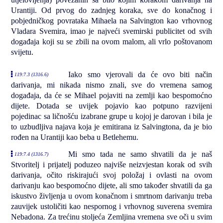
Urantiji. Od prvog do zadnjeg koraka, sve do konačnog i
pobjedničkog povrataka Mihaela na Salvington kao vrhovnog
Vladara Svemira, imao je najveći svemirski publicitet od svih
događaja koji su se zbili na ovom malom, ali vrlo poštovanom
svijetu.
Iako smo vjerovali da će ovo biti način
119:7.3 (1316.6)
darivanja, mi nikada nismo znali, sve do vremena samog
događaja, da će se Mihael pojaviti na zemlji kao bespomoćno
dijete. Dotada se uvijek pojavio kao potpuno razvijeni
pojedinac sa ličnošću izabrane grupe u kojoj je darovan i bila je
to uzbudljiva najava koja je emitirana iz Salvingtona, da je bio
rođen na Urantiji kao beba u Betlehemu.
Mi smo tada ne samo shvatili da je naš
119:7.4 (1316.7)
Stvoritelj i prijatelj poduzeo najviše neizvjestan korak od svih
darivanja, očito riskirajući svoj položaj i ovlasti na ovom
darivanju kao bespomoćno dijete, ali smo također shvatili da ga
iskustvo življenja u ovom konačnom i smrtnom darivanju treba
zauvijek ustoličiti kao nespornog i vrhovnog suverena svemira
Nebadona. Za trećinu stoljeća Zemljina vremena sve oči u svim