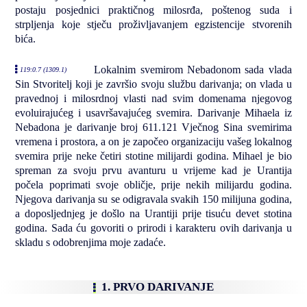
postaju posjednici praktičnog milosrđa, poštenog suda i
strpljenja koje stječu proživljavanjem egzistencije stvorenih
bića.
Lokalnim svemirom Nebadonom sada vlada
119:0.7 (1309.1)
Sin Stvoritelj koji je završio svoju službu darivanja; on vlada u
pravednoj i milosrdnoj vlasti nad svim domenama njegovog
evoluirajućeg i usavršavajućeg svemira. Darivanje Mihaela iz
Nebadona je darivanje broj 611.121 Vječnog Sina svemirima
vremena i prostora, a on je započeo organizaciju vašeg lokalnog
svemira prije neke četiri stotine milijardi godina. Mihael je bio
spreman za svoju prvu avanturu u vrijeme kad je Urantija
počela poprimati svoje obličje, prije nekih milijardu godina.
Njegova darivanja su se odigravala svakih 150 milijuna godina,
a doposljednjeg je došlo na Urantiji prije tisuću devet stotina
godina. Sada ću govoriti o prirodi i karakteru ovih darivanja u
skladu s odobrenjima moje zadaće.
1. PRVO DARIVANJE