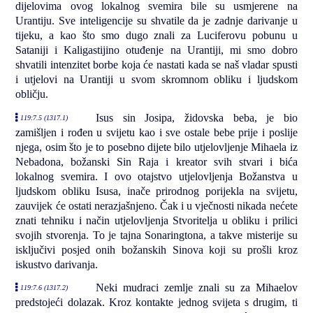
dijelovima ovog lokalnog svemira bile su usmjerene na
Urantiju. Sve inteligencije su shvatile da je zadnje darivanje u
tijeku, a kao što smo dugo znali za Luciferovu pobunu u
Sataniji i Kaligastijino otuđenje na Urantiji, mi smo dobro
shvatili intenzitet borbe koja će nastati kada se naš vladar spusti
i utjelovi na Urantiji u svom skromnom obliku i ljudskom
obličju.
Isus sin Josipa, židovska beba, je bio
119:7.5 (1317.1)
zamišljen i rođen u svijetu kao i sve ostale bebe prije i poslije
njega, osim što je to posebno dijete bilo utjelovljenje Mihaela iz
Nebadona, božanski Sin Raja i kreator svih stvari i bića
lokalnog svemira. I ovo otajstvo utjelovljenja Božanstva u
ljudskom obliku Isusa, inače prirodnog porijekla na svijetu,
zauvijek će ostati nerazjašnjeno. Čak i u vječnosti nikada nećete
znati tehniku i način utjelovljenja Stvoritelja u obliku i prilici
svojih stvorenja. To je tajna Sonaringtona, a takve misterije su
isključivi posjed onih božanskih Sinova koji su prošli kroz
iskustvo darivanja.
Neki mudraci zemlje znali su za Mihaelov
119:7.6 (1317.2)
predstojeći dolazak. Kroz kontakte jednog svijeta s drugim, ti