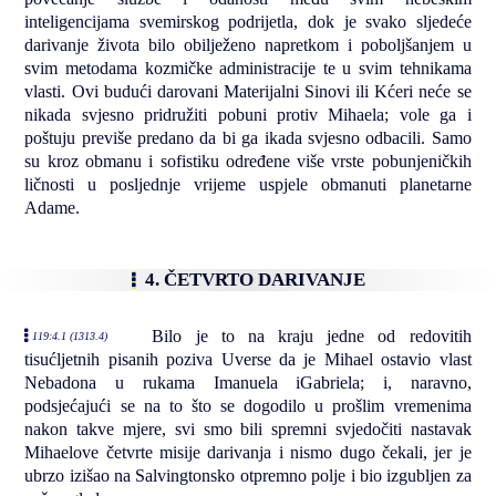
inteligencijama svemirskog podrijetla, dok je svako sljedeće
darivanje života bilo obilježeno napretkom i poboljšanjem u
svim metodama kozmičke administracije te u svim tehnikama
vlasti. Ovi budući darovani Materijalni Sinovi ili Kćeri neće se
nikada svjesno pridružiti pobuni protiv Mihaela; vole ga i
poštuju previše predano da bi ga ikada svjesno odbacili. Samo
su kroz obmanu i sofistiku određene više vrste pobunjeničkih
ličnosti u posljednje vrijeme uspjele obmanuti planetarne
Adame.
4. ČETVRTO DARIVANJE
Bilo je to na kraju jedne od redovitih
119:4.1 (1313.4)
tisućljetnih pisanih poziva Uverse da je Mihael ostavio vlast
Nebadona u rukama Imanuela iGabriela; i, naravno,
podsjećajući se na to što se dogodilo u prošlim vremenima
nakon takve mjere, svi smo bili spremni svjedočiti nastavak
Mihaelove četvrte misije darivanja i nismo dugo čekali, jer je
ubrzo izišao na Salvingtonsko otpremno polje i bio izgubljen za