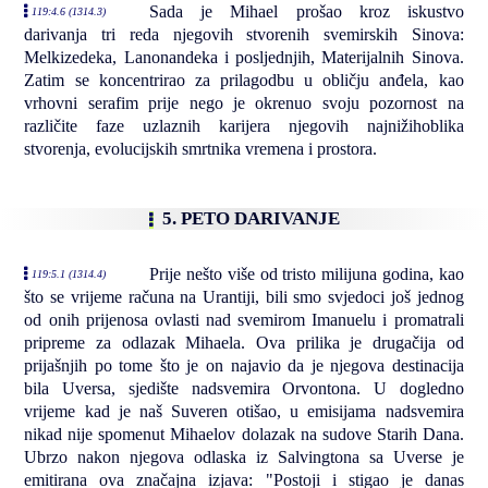
Sada je Mihael prošao kroz iskustvo
119:4.6 (1314.3)
darivanja tri reda njegovih stvorenih svemirskih Sinova:
Melkizedeka, Lanonandeka i posljednjih, Materijalnih Sinova.
Zatim se koncentrirao za prilagodbu u obličju anđela, kao
vrhovni serafim prije nego je okrenuo svoju pozornost na
različite faze uzlaznih karijera njegovih najnižihoblika
stvorenja, evolucijskih smrtnika vremena i prostora.
5. PETO DARIVANJE
Prije nešto više od tristo milijuna godina, kao
119:5.1 (1314.4)
što se vrijeme računa na Urantiji, bili smo svjedoci još jednog
od onih prijenosa ovlasti nad svemirom Imanuelu i promatrali
pripreme za odlazak Mihaela. Ova prilika je drugačija od
prijašnjih po tome što je on najavio da je njegova destinacija
bila Uversa, sjedište nadsvemira Orvontona. U dogledno
vrijeme kad je naš Suveren otišao, u emisijama nadsvemira
nikad nije spomenut Mihaelov dolazak na sudove Starih Dana.
Ubrzo nakon njegova odlaska iz Salvingtona sa Uverse je
emitirana ova značajna izjava: "Postoji i stigao je danas