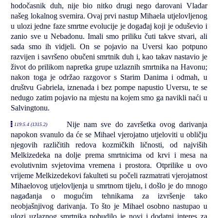
hodočasnik duh, nije bio nitko drugi nego darovani Vladar
našeg lokalnog svemira. Ovaj prvi nastup Mihaela utjelovljenog
u ulozi jedne faze smrtne evolucije je događaj koji je oduševio i
zanio sve u Nebadonu. Imali smo priliku čuti takve stvari, ali
sada smo ih vidjeli. On se pojavio na Uversi kao potpuno
razvijen i savršeno obučeni smrtnik duh i, kao takav nastavio je
život do prilikom napretka grupe uzlaznih smrtnika na Havonu;
nakon toga je održao razgovor s Starim Danima i odmah, u
društvu Gabriela, iznenada i bez pompe napustio Uversu, te se
nedugo zatim pojavio na mjestu na kojem smo ga navikli naći u
Salvingtonu.
Nije nam sve do završetka ovog darivanja
119:5.4 (1315.2)
napokon svanulo da će se Mihael vjerojatno utjeloviti u obličju
njegovih različitih redova kozmičkih ličnosti, od najviših
Melkizedeka na dolje prema smrtnicima od krvi i mesa na
evolutivnim svjetovima vremena i prostora. Otprilike u ovo
vrijeme Melkizedekovi fakulteti su počeli razmatrati vjerojatnost
Mihaelovog utjelovljenja u smrtnom tijelu, i došlo je do mnogo
nagađanja o mogućim tehnikama za izvršenje tako
neobjašnjivog darivanja. To što je Mihael osobno nastupao u
ulozi uzlaznog smrtnika pobudilo je novi i dodatni interes za