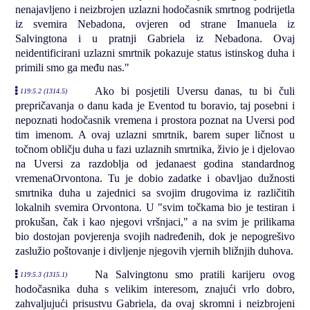
nenajavljeno i neizbrojen uzlazni hodočasnik smrtnog podrijetla
iz svemira Nebadona, ovjeren od strane Imanuela iz
Salvingtona i u pratnji Gabriela iz Nebadona. Ovaj
neidentificirani uzlazni smrtnik pokazuje status istinskog duha i
primili smo ga među nas."
Ako bi posjetili Uversu danas, tu bi čuli
119:5.2 (1314.5)
prepričavanja o danu kada je Eventod tu boravio, taj posebni i
nepoznati hodočasnik vremena i prostora poznat na Uversi pod
tim imenom. A ovaj uzlazni smrtnik, barem super ličnost u
točnom obličju duha u fazi uzlaznih smrtnika, živio je i djelovao
na Uversi za razdoblja od jedanaest godina standardnog
vremenaOrvontona. Tu je dobio zadatke i obavljao dužnosti
smrtnika duha u zajednici sa svojim drugovima iz različitih
lokalnih svemira Orvontona. U "svim točkama bio je testiran i
prokušan, čak i kao njegovi vršnjaci," a na svim je prilikama
bio dostojan povjerenja svojih nadređenih, dok je nepogrešivo
zaslužio poštovanje i divljenje njegovih vjernih bližnjih duhova.
Na Salvingtonu smo pratili karijeru ovog
119:5.3 (1315.1)
hodočasnika duha s velikim interesom, znajući vrlo dobro,
zahvaljujući prisustvu Gabriela, da ovaj skromni i neizbrojeni