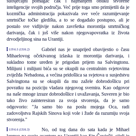
suosjećajni pomagač čak i najmanjem obliku stvorene
inteligencije svojih područja. Već prije toga smo primijetili da je
kozmička administracija pokazivala sve veće razumijevanje
smrtničke točke gledišta, a to se događalo postupno, ali je
postalo sve vidljivije nakon završetka morontija smrtničkog
darivanja, čak i još više nakon njegovapovratka iz života
drvodjeljinog sina na Urantiji.
Gabriel nas je unaprijed obavijestio o času
119:6.5 (1316.2)
Mihaelovog očekivanog izlaska iz morontija darivanja, i
sukladno tome uređen je prigodan prijem na Salvingtonu.
Milijuni i milijuni bića su se okupili na centralnim svjetovima
zviježđa Nebadona, a većina pridošlica sa svjetova u susjedstvu
Salvingtona su se okupili da mu zažele dobrodošlicu pri
povratku na poziciju vladara njegovog svemira. Kao odgovor
na naše mnoge izraze dobrodošlice i uvažavanja, Suveren je bio
tako živo zainteresiran za svoja stvorenja, da je samo
odgovorio: "Ja samo bio na poslu mojega Oca, radi
zadovoljstva Rajskih Sinova koji vole i žude da razumiju svoja
stvorenja."
No, od tog dana do sata kada je Mihael
119:6.6 (1316.3)
krenuo na svoju avanturu na Urantiji kao Sin Čovječji, cijeli je