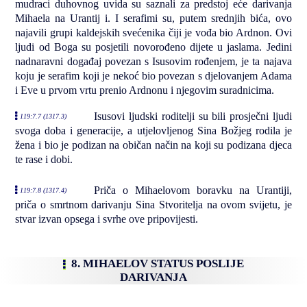
mudraci duhovnog uvida su saznali za predstoj eće darivanja
Mihaela na Urantij i. I serafimi su, putem srednjih bića, ovo
najavili grupi kaldejskih svećenika čiji je vođa bio Ardnon. Ovi
ljudi od Boga su posjetili novorođeno dijete u jaslama. Jedini
nadnaravni događaj povezan s Isusovim rođenjem, je ta najava
koju je serafim koji je nekoć bio povezan s djelovanjem Adama
i Eve u prvom vrtu prenio Ardnonu i njegovim suradnicima.
Isusovi ljudski roditelji su bili prosječni ljudi
119:7.7 (1317.3)
svoga doba i generacije, a utjelovljenog Sina Božjeg rodila je
žena i bio je podizan na običan način na koji su podizana djeca
te rase i dobi.
Priča o Mihaelovom boravku na Urantiji,
119:7.8 (1317.4)
priča o smrtnom darivanju Sina Stvoritelja na ovom svijetu, je
stvar izvan opsega i svrhe ove pripovijesti.
8. MIHAELOV STATUS POSLIJE
DARIVANJA