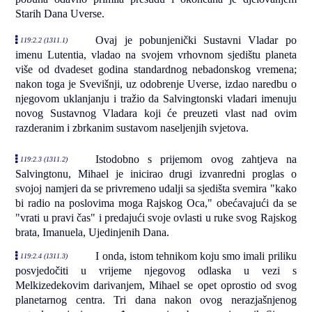
Starih Dana Uverse.
Ovaj je pobunjenički Sustavni Vladar po
119:2.2 (1311.1)
imenu Lutentia, vladao na svojem vrhovnom sjedištu planeta
više od dvadeset godina standardnog nebadonskog vremena;
nakon toga je Svevišnji, uz odobrenje Uverse, izdao naredbu o
njegovom uklanjanju i tražio da Salvingtonski vladari imenuju
novog Sustavnog Vladara koji će preuzeti vlast nad ovim
razderanim i zbrkanim sustavom naseljenjih svjetova.
Istodobno s prijemom ovog zahtjeva na
119:2.3 (1311.2)
Salvingtonu, Mihael je inicirao drugi izvanredni proglas o
svojoj namjeri da se privremeno udalji sa sjedišta svemira "kako
bi radio na poslovima moga Rajskog Oca," obećavajući da se
"vrati u pravi čas" i predajući svoje ovlasti u ruke svog Rajskog
brata, Imanuela, Ujedinjenih Dana.
I onda, istom tehnikom koju smo imali priliku
119:2.4 (1311.3)
posvjedočiti u vrijeme njegovog odlaska u vezi s
Melkizedekovim darivanjem, Mihael se opet oprostio od svog
planetarnog centra. Tri dana nakon ovog nerazjašnjenog