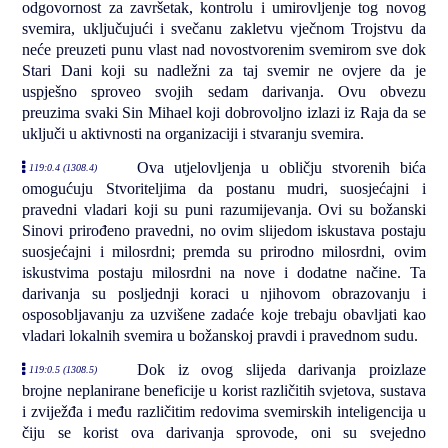
odgovornost za završetak, kontrolu i umirovljenje tog novog
svemira, uključujući i svečanu zakletvu vječnom Trojstvu da
neće preuzeti punu vlast nad novostvorenim svemirom sve dok
Stari Dani koji su nadležni za taj svemir ne ovjere da je
uspješno sproveo svojih sedam darivanja. Ovu obvezu
preuzima svaki Sin Mihael koji dobrovoljno izlazi iz Raja da se
uključi u aktivnosti na organizaciji i stvaranju svemira.
Ova utjelovljenja u obličju stvorenih bića
119:0.4 (1308.4)
omogućuju Stvoriteljima da postanu mudri, suosjećajni i
pravedni vladari koji su puni razumijevanja. Ovi su božanski
Sinovi prirođeno pravedni, no ovim slijedom iskustava postaju
suosjećajni i milosrdni; premda su prirodno milosrdni, ovim
iskustvima postaju milosrdni na nove i dodatne načine. Ta
darivanja su posljednji koraci u njihovom obrazovanju i
osposobljavanju za uzvišene zadaće koje trebaju obavljati kao
vladari lokalnih svemira u božanskoj pravdi i pravednom sudu.
Dok iz ovog slijeda darivanja proizlaze
119:0.5 (1308.5)
brojne neplanirane beneficije u korist različitih svjetova, sustava
i zviježđa i među različitim redovima svemirskih inteligencija u
čiju se korist ova darivanja sprovode, oni su svejedno