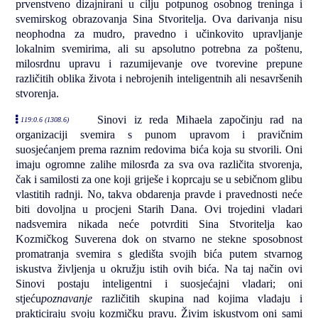
prvenstveno dizajnirani u cilju potpunog osobnog treninga i
svemirskog obrazovanja Sina Stvoritelja. Ova darivanja nisu
neophodna za mudro, pravedno i učinkovito upravljanje
lokalnim svemirima, ali su apsolutno potrebna za poštenu,
milosrdnu upravu i razumijevanje ove tvorevine prepune
različitih oblika života i nebrojenih inteligentnih ali nesavršenih
stvorenja.
Sinovi iz reda Mihaela započinju rad na
119:0.6 (1308.6)
organizaciji svemira s punom upravom i pravičnim
suosjećanjem prema raznim redovima bića koja su stvorili. Oni
imaju ogromne zalihe milosrđa za sva ova različita stvorenja,
čak i samilosti za one koji griješe i koprcaju se u sebičnom glibu
vlastitih radnji. No, takva obdarenja pravde i pravednosti neće
biti dovoljna u procjeni Starih Dana. Ovi trojedini vladari
nadsvemira nikada neće potvrditi Sina Stvoritelja kao
Kozmičkog Suverena dok on stvarno ne stekne sposobnost
promatranja svemira s gledišta svojih bića putem stvarnog
iskustva življenja u okružju istih ovih bića. Na taj način ovi
Sinovi postaju inteligentni i suosjećajni vladari; oni
stjeću
poznavanje
različitih skupina nad kojima vladaju i
prakticiraju svoju kozmičku pravu. Živim iskustvom oni sami