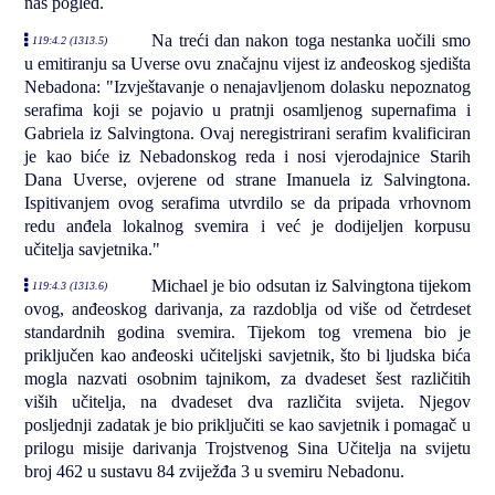
naš pogled.
Na treći dan nakon toga nestanka uočili smo
119:4.2 (1313.5)
u emitiranju sa Uverse ovu značajnu vijest iz anđeoskog sjedišta
Nebadona: "Izvještavanje o nenajavljenom dolasku nepoznatog
serafima koji se pojavio u pratnji osamljenog supernafima i
Gabriela iz Salvingtona. Ovaj neregistrirani serafim kvalificiran
je kao biće iz Nebadonskog reda i nosi vjerodajnice Starih
Dana Uverse, ovjerene od strane Imanuela iz Salvingtona.
Ispitivanjem ovog serafima utvrdilo se da pripada vrhovnom
redu anđela lokalnog svemira i već je dodijeljen korpusu
učitelja savjetnika."
Michael je bio odsutan iz Salvingtona tijekom
119:4.3 (1313.6)
ovog, anđeoskog darivanja, za razdoblja od više od četrdeset
standardnih godina svemira. Tijekom tog vremena bio je
priključen kao anđeoski učiteljski savjetnik, što bi ljudska bića
mogla nazvati osobnim tajnikom, za dvadeset šest različitih
viših učitelja, na dvadeset dva različita svijeta. Njegov
posljednji zadatak je bio priključiti se kao savjetnik i pomagač u
prilogu misije darivanja Trojstvenog Sina Učitelja na svijetu
broj 462 u sustavu 84 zviježđa 3 u svemiru Nebadonu.