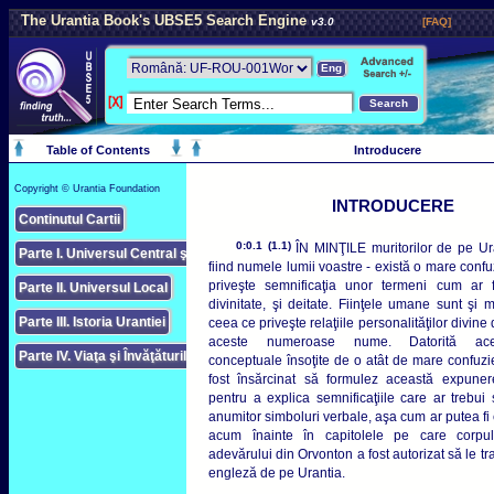
The Urantia Book's UBSE5 Search Engine
v3.0
[FAQ]
Eng
Table of Contents
Introducere
Copyright © Urantia Foundation
INTRODUCERE
Continutul Cartii
0:0.1 (1.1)
ÎN MINŢILE muritorilor de pe Ur
Parte I. Universul Central şi Supraunversuriles
fiind numele lumii voastre - există o mare confu
priveşte semnificaţia unor termeni cum ar
Parte II. Universul Local
divinitate, şi deitate. Fiinţele umane sunt şi 
Parte III. Istoria Urantiei
ceea ce priveşte relaţiile personalităţilor divi
aceste numeroase nume. Datorită aces
Parte IV. Viaţa şi Învăţăturile lui Iisus
conceptuale însoţite de o atât de mare confuzi
fost însărcinat să formulez această expunere
pentru a explica semnificaţiile care ar trebui 
anumitor simboluri verbale, aşa cum ar putea fi 
acum înainte în capitolele pe care corpul 
adevărului din Orvonton a fost autorizat să le t
engleză de pe Urantia.