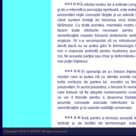
0:0.2 (1.2)
În efortul nostru de a extinde con
şi de a intensifica percepţia spirituală, este extr
prezentăm nişte concepte lărgite şi un adevăr î
când suntem limitaţi de folosirea unui limba
tărâmului. Cu toate acestea, mandatul nostru
facem toate eforturile necesare pentru
semnificaţiile noastre folosind simbolurile verb
engleze. Ni s-a recomandat să nu introduce
decât dacă nu se putea găsi în terminologia 
nici o expresie potrivită pentru ilustrarea ac
noi, fie aceasta parţial sau chiar şi deformându
mai puţin înţelesul.
0:0.3 (1.3)
În speranţa de a-i înlesni înţele
muritor care ar putea citi cu atenţie aceste ca
evita confuzia de partea lui, socotim ca fii
prezentăm, în acest preambul, o trecere în revis
care trebuie să fie ataşate numeroaselor cuvi
ce vor fi folosite pentru a desemna Deita
anumite concepte asociate referitoare la 
semnificaţiile şi la valorile realităţii universale.
0:0.4 (1.4)
Însă pentru a formula această I
definiţii şi de limitări de terminologie es
anticipăm întrebuinţarea acestor termeni în
Copyright 2013 © USGNY. All rights reserved.
ulterioare. Prin urmare, această Introduc