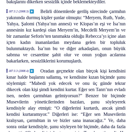
bakışlarını dikerken sessizlik içinde beklemekteydiler.
Belirli dönemlerde geriliş sürecinde çarmıhın
187:3.2 (2008.3)
yakınında durmuş kişiler şunlar olmuştu: “Meryem, Ruth, Yude,
Yahya, Şalomi (Yahya’nın annesi) ve Klopas’ın eşi ve İsa’nın
annesinin kız kardeşi olan Meryem’in, Mecdelli Meryem’in ve
bir zamanlar Seforis’ten tanımakta olduğu Rebecca’yı içine alan
içten kadın inananlardan meydana gelen bir topluluk
bulunmaktaydı. İsa’nın bu ve diğer arkadaşları, onun büyük
sabrına ve cesaretine şahit olur ve onun yoğun acılarına
bakarlarken, sessizliklerini korumuşlardı.
Oradan geçmekte olan birçok kişi kendisini
187:3.3 (2008.4)
kınar halde başlarını sallamış, ve kendisine kızan biçimde şunu
söylemişti: “Mabedi yok edecek ve onu üç günde tekrar
dikecek olan kişi şimdi kendini kurtar. Eğer sen Tanrı’nın evladı
isen, neden çarmıhtan gelmiyorsun?” Benzer bir biçimde
Musevilerin yöneticilerinden bazıları, şunu söyleyerek
kendisiyle alay etmişti: “O diğerlerini kurtardı, ancak şimdi
kendisi kurtaramıyor.” Diğerleri ise: “Eğer sen Musevilerin
kralıysan, çarmıhtan in ve bizler sana inanacağız.” Ve, daha
sonra onlar kendisiyle, şunu söyleyen bir biçimde, daha da fazla