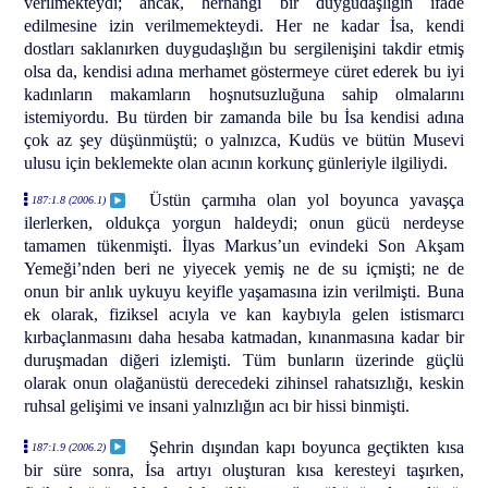
verilmekteydi; ancak, herhangi bir duygudaşlığın ifade
edilmesine izin verilmemekteydi. Her ne kadar İsa, kendi
dostları saklanırken duygudaşlığın bu sergilenişini takdir etmiş
olsa da, kendisi adına merhamet göstermeye cüret ederek bu iyi
kadınların makamların hoşnutsuzluğuna sahip olmalarını
istemiyordu. Bu türden bir zamanda bile bu İsa kendisi adına
çok az şey düşünmüştü; o yalnızca, Kudüs ve bütün Musevi
ulusu için beklemekte olan acının korkunç günleriyle ilgiliydi.
Üstün çarmıha olan yol boyunca yavaşça
187:1.8 (2006.1)
ilerlerken, oldukça yorgun haldeydi; onun gücü nerdeyse
tamamen tükenmişti. İlyas Markus’un evindeki Son Akşam
Yemeği’nden beri ne yiyecek yemiş ne de su içmişti; ne de
onun bir anlık uykuyu keyifle yaşamasına izin verilmişti. Buna
ek olarak, fiziksel acıyla ve kan kaybıyla gelen istismarcı
kırbaçlanmasını daha hesaba katmadan, kınanmasına kadar bir
duruşmadan diğeri izlemişti. Tüm bunların üzerinde güçlü
olarak onun olağanüstü derecedeki zihinsel rahatsızlığı, keskin
ruhsal gelişimi ve insani yalnızlığın acı bir hissi binmişti.
Şehrin dışından kapı boyunca geçtikten kısa
187:1.9 (2006.2)
bir süre sonra, İsa artıyı oluşturan kısa keresteyi taşırken,