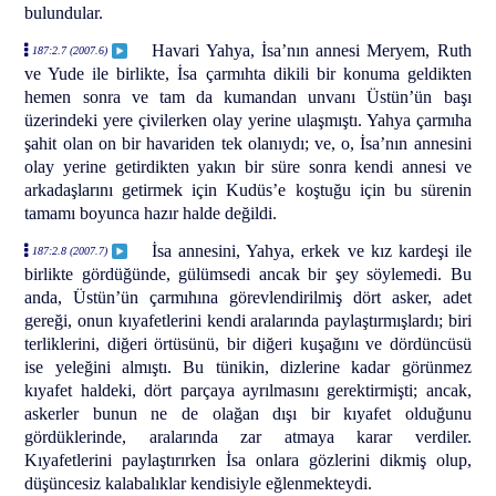
bulundular.
Havari Yahya, İsa’nın annesi Meryem, Ruth
187:2.7 (2007.6)
ve Yude ile birlikte, İsa çarmıhta dikili bir konuma geldikten
hemen sonra ve tam da kumandan unvanı Üstün’ün başı
üzerindeki yere çivilerken olay yerine ulaşmıştı. Yahya çarmıha
şahit olan on bir havariden tek olanıydı; ve, o, İsa’nın annesini
olay yerine getirdikten yakın bir süre sonra kendi annesi ve
arkadaşlarını getirmek için Kudüs’e koştuğu için bu sürenin
tamamı boyunca hazır halde değildi.
İsa annesini, Yahya, erkek ve kız kardeşi ile
187:2.8 (2007.7)
birlikte gördüğünde, gülümsedi ancak bir şey söylemedi. Bu
anda, Üstün’ün çarmıhına görevlendirilmiş dört asker, adet
gereği, onun kıyafetlerini kendi aralarında paylaştırmışlardı; biri
terliklerini, diğeri örtüsünü, bir diğeri kuşağını ve dördüncüsü
ise yeleğini almıştı. Bu tünikin, dizlerine kadar görünmez
kıyafet haldeki, dört parçaya ayrılmasını gerektirmişti; ancak,
askerler bunun ne de olağan dışı bir kıyafet olduğunu
gördüklerinde, aralarında zar atmaya karar verdiler.
Kıyafetlerini paylaştırırken İsa onlara gözlerini dikmiş olup,
düşüncesiz kalabalıklar kendisiyle eğlenmekteydi.