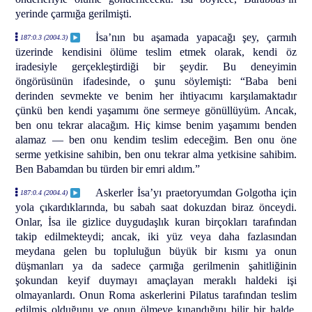
yerinde çarmığa gerilmişti.
İsa’nın bu aşamada yapacağı şey, çarmıh
187:0.3 (2004.3)
üzerinde kendisini ölüme teslim etmek olarak, kendi öz
iradesiyle gerçekleştirdiği bir şeydir. Bu deneyimin
öngörüsünün ifadesinde, o şunu söylemişti: “Baba beni
derinden sevmekte ve benim her ihtiyacımı karşılamaktadır
çünkü ben kendi yaşamımı öne sermeye gönüllüyüm. Ancak,
ben onu tekrar alacağım. Hiç kimse benim yaşamımı benden
alamaz — ben onu kendim teslim edeceğim. Ben onu öne
serme yetkisine sahibin, ben onu tekrar alma yetkisine sahibim.
Ben Babamdan bu türden bir emri aldım.”
Askerler İsa’yı praetoryumdan Golgotha için
187:0.4 (2004.4)
yola çıkardıklarında, bu sabah saat dokuzdan biraz önceydi.
Onlar, İsa ile gizlice duygudaşlık kuran birçokları tarafından
takip edilmekteydi; ancak, iki yüz veya daha fazlasından
meydana gelen bu topluluğun büyük bir kısmı ya onun
düşmanları ya da sadece çarmığa gerilmenin şahitliğinin
şokundan keyif duymayı amaçlayan meraklı haldeki işi
olmayanlardı. Onun Roma askerlerini Pilatus tarafından teslim
edilmiş olduğunu ve onun ölmeye kınandığını bilir bir halde,