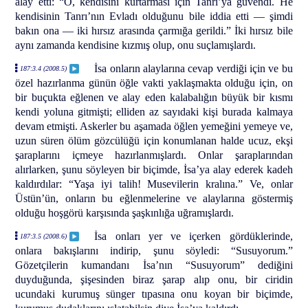
alay etti: “O, kendisini kurtarması için Tanrı’ya güvendi. He
kendisinin Tanrı’nın Evladı olduğunu bile iddia etti — şimdi
bakın ona — iki hırsız arasında çarmığa gerildi.” İki hırsız bile
aynı zamanda kendisine kızmış olup, onu suçlamışlardı.
İsa onların alaylarına cevap verdiği için ve bu
187:3.4 (2008.5)
özel hazırlanma günün öğle vakti yaklaşmakta olduğu için, on
bir buçukta eğlenen ve alay eden kalabalığın büyük bir kısmı
kendi yoluna gitmişti; elliden az sayıdaki kişi burada kalmaya
devam etmişti. Askerler bu aşamada öğlen yemeğini yemeye ve,
uzun süren ölüm gözcülüğü için konumlanan halde ucuz, ekşi
şaraplarını içmeye hazırlanmışlardı. Onlar şaraplarından
alırlarken, şunu söyleyen bir biçimde, İsa’ya alay ederek kadeh
kaldırdılar: “Yaşa iyi talih! Musevilerin kralına.” Ve, onlar
Üstün’ün, onların bu eğlenmelerine ve alaylarına göstermiş
olduğu hoşgörü karşısında şaşkınlığa uğramışlardı.
İsa onları yer ve içerken gördüklerinde,
187:3.5 (2008.6)
onlara bakışlarını indirip, şunu söyledi: “Susuyorum.”
Gözetçilerin kumandanı İsa’nın “Susuyorum” dediğini
duyduğunda, şişesinden biraz şarap alıp onu, bir ciridin
ucundaki kurumuş sünger tıpasına onu koyan bir biçimde,