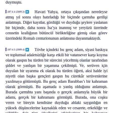
duymuştu.
Havari Yahya, ortaya çıkışından neredeyse
187:4.4 (2009.3)
atmış yıl sonra olayı hatırladığı bir biçimde çarmıha gerilişi
anlatmıştı. Diğer kayıtlar, gördüğü ve duyduğu şeylere yaslanan
bir biçimde, daha sonra İsa’ya inanmış ve yeryüzü üzerinde
cennetin krallığının bütüncül birlikteliğine girmiş olan görev
üzerindeki Romalı centurionunun anlatısına dayanmaktaydı.
Tövbe içindeki bu genç adam, siyasi baskıya
187:4.5 (2009.4)
ve toplumsal adaletsizliğe karşı etkili bir vatansever karşı koyma
olarak gaspın bu türden bir sürecini yüceltmiş olanlar tarafından
şiddet ve yanlışın bir yaşamına çekilmişti. Ve, serüven için
duyulan bir uyarıma ek olarak bu türden öğreti, aksi halde iyi
niyetli olan başka gençleri gaspın bu cüretkâr serüvenlerine
yazılmaya götürmüştü. Bu genç adam Barabbas’ı bir kahraman
olarak görmüştü. Bu aşamada o yanlış olduğunu anlamıştı.
Burada çarmıhta yanı başında o gerçek anlamıyla büyük bir
adamı, gerçek bir kahramanı görmüştü. Burada, ona coşku
veren ve bireyin kendisine duyduğu ahlaki saygınlığın en
yüksek düşüncelerine kaynaklık eden ve cesarete, erkekliğe ve