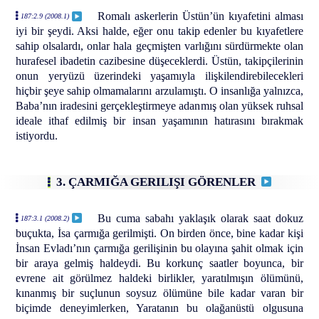
Romalı askerlerin Üstün’ün kıyafetini alması
187:2.9 (2008.1)
iyi bir şeydi. Aksi halde, eğer onu takip edenler bu kıyafetlere
sahip olsalardı, onlar hala geçmişten varlığını sürdürmekte olan
hurafesel ibadetin cazibesine düşeceklerdi. Üstün, takipçilerinin
onun yeryüzü üzerindeki yaşamıyla ilişkilendirebilecekleri
hiçbir şeye sahip olmamalarını arzulamıştı. O insanlığa yalnızca,
Baba’nın iradesini gerçekleştirmeye adanmış olan yüksek ruhsal
ideale ithaf edilmiş bir insan yaşamının hatırasını bırakmak
istiyordu.
3. ÇARMIĞA GERILIŞI GÖRENLER
Bu cuma sabahı yaklaşık olarak saat dokuz
187:3.1 (2008.2)
buçukta, İsa çarmığa gerilmişti. On birden önce, bine kadar kişi
İnsan Evladı’nın çarmığa gerilişinin bu olayına şahit olmak için
bir araya gelmiş haldeydi. Bu korkunç saatler boyunca, bir
evrene ait görülmez haldeki birlikler, yaratılmışın ölümünü,
kınanmış bir suçlunun soysuz ölümüne bile kadar varan bir
biçimde deneyimlerken, Yaratanın bu olağanüstü olgusuna