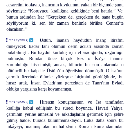
cesaretini toplayıp, inancının kıvılcımını yakan bir biçimde şunu
söylemişti: “Koruyucu, krallığına geldiğinde beni hatırla.” Ve,
bunun ardından İsa: “Gerçekten de, gerçekten de, sana bugün
söylüyorum ki, sen bir zaman benimle birlikte Cennet’te
olacaksın.”
Üstün, inanan haydudun inanç itirafını
187:4.2 (2009.1)
dinleyecek kadar fani ölümün derin acıları arasında zaman
bulabilmişti. Bu haydut kurtuluş için el aradığında, özgürlüğü
bulmuştu. Bundan önce birçok kez o İsa’ya inanma
zorunluluğu hissetmişti; ancak, bilincin bu son anlarında o
bütüncül bir kalp ile Üstün’ün öğretisine dönmüştü. O İsa’nın
çarmıh üzerinde ölümle yüzleşme biçimini gördüğünde, bu
hırsız artık, İnsan Evladı’nın gerçekten de Tanrı’nın Evladı
olduğu yargısına karşı koyamamıştı.
Hırsızın konuşmasının ve İsa tarafından
187:4.3 (2009.2)
krallığa kabul edilişinin bu süreci boyunca, Havari Yahya,
çarmıhın yerine annesini ve arkadaşlarını getirmek için şehre
gitmiş halde, burada bulunmamaktaydı. Luka daha sonra bu
hikâyeyi, inanmış olan muhafızların Romalı kumandanından