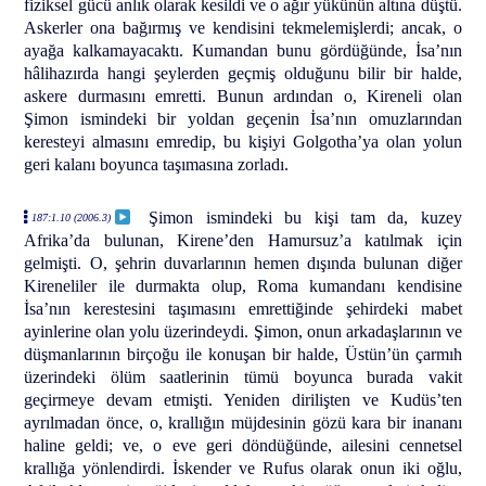
fiziksel gücü anlık olarak kesildi ve o ağır yükünün altına düştü.
Askerler ona bağırmış ve kendisini tekmelemişlerdi; ancak, o
ayağa kalkamayacaktı. Kumandan bunu gördüğünde, İsa’nın
hâlihazırda hangi şeylerden geçmiş olduğunu bilir bir halde,
askere durmasını emretti. Bunun ardından o, Kireneli olan
Şimon ismindeki bir yoldan geçenin İsa’nın omuzlarından
keresteyi almasını emredip, bu kişiyi Golgotha’ya olan yolun
geri kalanı boyunca taşımasına zorladı.
Şimon ismindeki bu kişi tam da, kuzey
187:1.10 (2006.3)
Afrika’da bulunan, Kirene’den Hamursuz’a katılmak için
gelmişti. O, şehrin duvarlarının hemen dışında bulunan diğer
Kireneliler ile durmakta olup, Roma kumandanı kendisine
İsa’nın kerestesini taşımasını emrettiğinde şehirdeki mabet
ayinlerine olan yolu üzerindeydi. Şimon, onun arkadaşlarının ve
düşmanlarının birçoğu ile konuşan bir halde, Üstün’ün çarmıh
üzerindeki ölüm saatlerinin tümü boyunca burada vakit
geçirmeye devam etmişti. Yeniden dirilişten ve Kudüs’ten
ayrılmadan önce, o, krallığın müjdesinin gözü kara bir inananı
haline geldi; ve, o eve geri döndüğünde, ailesini cennetsel
krallığa yönlendirdi. İskender ve Rufus olarak onun iki oğlu,