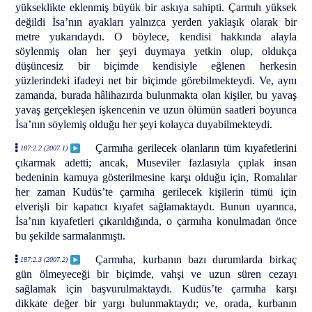
yükseklikte eklenmiş büyük bir askıya sahipti. Çarmıh yüksek
değildi İsa’nın ayakları yalnızca yerden yaklaşık olarak bir
metre yukarıdaydı. O böylece, kendisi hakkında alayla
söylenmiş olan her şeyi duymaya yetkin olup, oldukça
düşüncesiz bir biçimde kendisiyle eğlenen herkesin
yüzlerindeki ifadeyi net bir biçimde görebilmekteydi. Ve, aynı
zamanda, burada hâlihazırda bulunmakta olan kişiler, bu yavaş
yavaş gerçekleşen işkencenin ve uzun ölümün saatleri boyunca
İsa’nın söylemiş olduğu her şeyi kolayca duyabilmekteydi.
Çarmıha gerilecek olanların tüm kıyafetlerini
187:2.2 (2007.1)
çıkarmak adetti; ancak, Museviler fazlasıyla çıplak insan
bedeninin kamuya gösterilmesine karşı olduğu için, Romalılar
her zaman Kudüs’te çarmıha gerilecek kişilerin tümü için
elverişli bir kapatıcı kıyafet sağlamaktaydı. Bunun uyarınca,
İsa’nın kıyafetleri çıkarıldığında, o çarmıha konulmadan önce
bu şekilde sarmalanmıştı.
Çarmıha, kurbanın bazı durumlarda birkaç
187:2.3 (2007.2)
gün ölmeyeceği bir biçimde, vahşi ve uzun süren cezayı
sağlamak için başvurulmaktaydı. Kudüs’te çarmıha karşı
dikkate değer bir yargı bulunmaktaydı; ve, orada, kurbanın