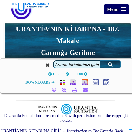
Menu
URANTİA’NIN KİTABI’NA - 187.
Makale
Çarmığa Gerilme
186
188
DOWNLOADS ➔
© Urantia Foundation. Presented here with permission from the copyright
holder.
URANTİA’NIN KİTABI’NA GİRİŞ
--
Introduction to The Urantia Book