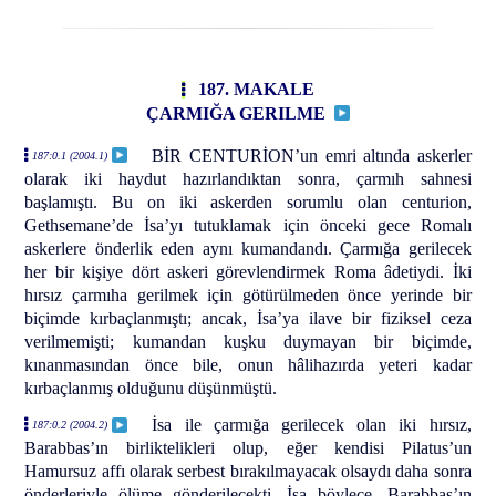
187. MAKALE
ÇARMIĞA GERILME
BİR CENTURİON’un emri altında askerler
187:0.1 (2004.1)
olarak iki haydut hazırlandıktan sonra, çarmıh sahnesi
başlamıştı. Bu on iki askerden sorumlu olan centurion,
Gethsemane’de İsa’yı tutuklamak için önceki gece Romalı
askerlere önderlik eden aynı kumandandı. Çarmığa gerilecek
her bir kişiye dört askeri görevlendirmek Roma âdetiydi. İki
hırsız çarmıha gerilmek için götürülmeden önce yerinde bir
biçimde kırbaçlanmıştı; ancak, İsa’ya ilave bir fiziksel ceza
verilmemişti; kumandan kuşku duymayan bir biçimde,
kınanmasından önce bile, onun hâlihazırda yeteri kadar
kırbaçlanmış olduğunu düşünmüştü.
İsa ile çarmığa gerilecek olan iki hırsız,
187:0.2 (2004.2)
Barabbas’ın birliktelikleri olup, eğer kendisi Pilatus’un
Hamursuz affı olarak serbest bırakılmayacak olsaydı daha sonra
önderleriyle ölüme gönderilecekti. İsa böylece, Barabbas’ın