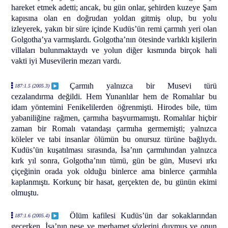
hareket etmek adetti; ancak, bu gün onlar, şehirden kuzeye Şam
kapısına olan en doğrudan yoldan gitmiş olup, bu yolu
izleyerek, yakın bir süre içinde Kudüs’ün remi çarmıh yeri olan
Golgotha’ya varmışlardı. Golgotha’nın ötesinde varlıklı kişilerin
villaları bulunmaktaydı ve yolun diğer kısmında birçok hali
vakti iyi Musevilerin mezarı vardı.
Çarmıh yalnızca bir Musevi türü
187:1.5 (2005.3)
cezalandırma değildi. Hem Yunanlılar hem de Romalılar bu
idam yöntemini Fenikelilerden öğrenmişti. Hirodes bile, tüm
yabaniliğine rağmen, çarmıha başvurmamıştı. Romalılar hiçbir
zaman bir Romalı vatandaşı çarmıha germemişti; yalnızca
köleler ve tabi insanlar ölümün bu onursuz türüne bağlıydı.
Kudüs’ün kuşatılması sırasında, İsa’nın çarmıhından yalnızca
kırk yıl sonra, Golgotha’nın tümü, gün be gün, Musevi ırkı
çiçeğinin orada yok olduğu binlerce ama binlerce çarmıhla
kaplanmıştı. Korkunç bir hasat, gerçekten de, bu günün ekimi
olmuştu.
Ölüm kafilesi Kudüs’ün dar sokaklarından
187:1.6 (2005.4)
geçerken, İsa’nın neşe ve merhamet sözlerini duymuş ve onun