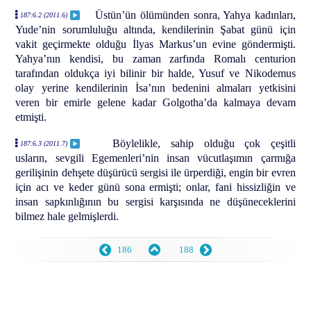
Üstün’ün ölümünden sonra, Yahya kadınları,
187:6.2 (2011.6)
Yude’nin sorumluluğu altında, kendilerinin Şabat günü için
vakit geçirmekte olduğu İlyas Markus’un evine göndermişti.
Yahya’nın kendisi, bu zaman zarfında Romalı centurion
tarafından oldukça iyi bilinir bir halde, Yusuf ve Nikodemus
olay yerine kendilerinin İsa’nın bedenini almaları yetkisini
veren bir emirle gelene kadar Golgotha’da kalmaya devam
etmişti.
Böylelikle, sahip olduğu çok çeşitli
187:6.3 (2011.7)
usların, sevgili Egemenleri’nin insan vücutlaşımın çarmığa
gerilişinin dehşete düşürücü sergisi ile ürperdiği, engin bir evren
için acı ve keder günü sona ermişti; onlar, fani hissizliğin ve
insan sapkınlığının bu sergisi karşısında ne düşüneceklerini
bilmez hale gelmişlerdi.
186
188