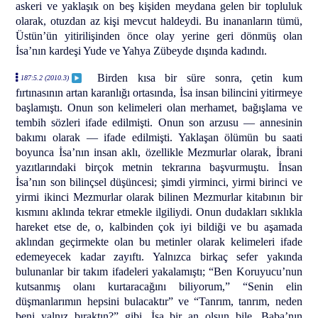
askeri ve yaklaşık on beş kişiden meydana gelen bir topluluk
olarak, otuzdan az kişi mevcut haldeydi. Bu inananların tümü,
Üstün’ün yitirilişinden önce olay yerine geri dönmüş olan
İsa’nın kardeşi Yude ve Yahya Zübeyde dışında kadındı.
Birden kısa bir süre sonra, çetin kum
187:5.2 (2010.3)
fırtınasının artan karanlığı ortasında, İsa insan bilincini yitirmeye
başlamıştı. Onun son kelimeleri olan merhamet, bağışlama ve
tembih sözleri ifade edilmişti. Onun son arzusu — annesinin
bakımı olarak — ifade edilmişti. Yaklaşan ölümün bu saati
boyunca İsa’nın insan aklı, özellikle Mezmurlar olarak, İbrani
yazıtlarındaki birçok metnin tekrarına başvurmuştu. İnsan
İsa’nın son bilinçsel düşüncesi; şimdi yirminci, yirmi birinci ve
yirmi ikinci Mezmurlar olarak bilinen Mezmurlar kitabının bir
kısmını aklında tekrar etmekle ilgiliydi. Onun dudakları sıklıkla
hareket etse de, o, kalbinden çok iyi bildiği ve bu aşamada
aklından geçirmekte olan bu metinler olarak kelimeleri ifade
edemeyecek kadar zayıftı. Yalnızca birkaç sefer yakında
bulunanlar bir takım ifadeleri yakalamıştı; “Ben Koruyucu’nun
kutsanmış olanı kurtaracağını biliyorum,” “Senin elin
düşmanlarımın hepsini bulacaktır” ve “Tanrım, tanrım, neden
beni yalnız bıraktın?” gibi. İsa bir an olsun bile, Baba’nın