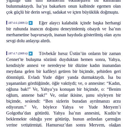
yiğitliğe dair tüm ideallerini etkinleştiren bir kahraman
bulunmaktaydı. İsa’ya bakarken onun kalbinde egemen olan
çok güçlü bir derin sevgi, sadakat ve içten büyüklük doğmuştu.
Eğer alaycı kalabalık içinde başka herhangi
187:4.6 (2009.5)
bir ruhunda inancın doğunu deneyimlemiş olsaydı ve İsa’nın
merhametine başvursaydı, inanan hayduda gösterilmiş olan aynı
sevgi dolu anlayışı alırdı.
Tövbekâr hırsız Üstün’ün onların bir zaman
187:4.7 (2009.6)
Cennet’te buluşma sözünü duyduktan hemen sonra, Yahya,
kendisiyle annesi ve neredeyse bir düzine kadın inanandan
meydana gelen bir kafileyi getiren bir biçimde, şehirden geri
dönmüştü. Evladı Yude diğer yanda durmaktaydı. İsa bu
yaşananları gördüğünde, öğle vaktiydi; ve, o annesine: “Kadın,
oğluna bak!” Ve, Yahya’ya konuşan bir biçimde, o: “Benim
oğlum, annene bak!” Ve, onlar ikisine, şunu söyleyen bir
biçimde, seslendi: “Ben sizlerin buradan ayrılmanızı arzu
ediyorum.” Ve, böylece Yahya ve Yude Meryem’i
Golgotha’dan götürdü. Yahya İsa’nın annesini, Kudüs’te
beklemekte olduğu yere götürüp, bunun ardından çarmığın
yerine yetiştirmişti. Hamursuz’dan sonra Meryem, olağan