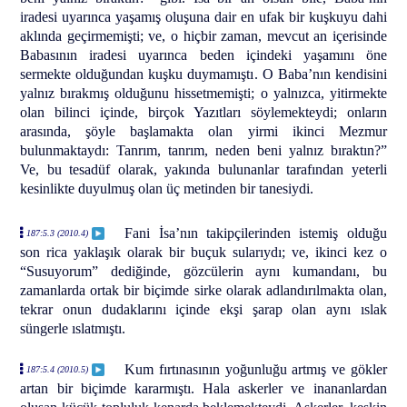
iradesi uyarınca yaşamış oluşuna dair en ufak bir kuşkuyu dahi
aklında geçirmemişti; ve, o hiçbir zaman, mevcut an içerisinde
Babasının iradesi uyarınca beden içindeki yaşamını öne
sermekte olduğundan kuşku duymamıştı. O Baba’nın kendisini
yalnız bırakmış olduğunu hissetmemişti; o yalnızca, yitirmekte
olan bilinci içinde, birçok Yazıtları söylemekteydi; onların
arasında, şöyle başlamakta olan yirmi ikinci Mezmur
bulunmaktaydı: Tanrım, tanrım, neden beni yalnız bıraktın?”
Ve, bu tesadüf olarak, yakında bulunanlar tarafından yeterli
kesinlikte duyulmuş olan üç metinden bir tanesiydi.
Fani İsa’nın takipçilerinden istemiş olduğu
187:5.3 (2010.4)
son rica yaklaşık olarak bir buçuk sularıydı; ve, ikinci kez o
“Susuyorum” dediğinde, gözcülerin aynı kumandanı, bu
zamanlarda ortak bir biçimde sirke olarak adlandırılmakta olan,
tekrar onun dudaklarını içinde ekşi şarap olan aynı ıslak
süngerle ıslatmıştı.
Kum fırtınasının yoğunluğu artmış ve gökler
187:5.4 (2010.5)
artan bir biçimde kararmıştı. Hala askerler ve inananlardan