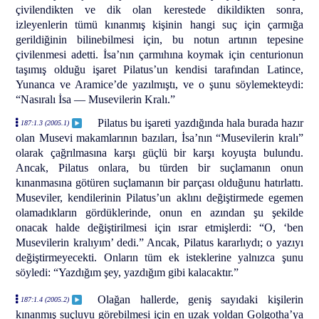
çivilendikten ve dik olan kerestede dikildikten sonra,
izleyenlerin tümü kınanmış kişinin hangi suç için çarmığa
gerildiğinin bilinebilmesi için, bu notun artının tepesine
çivilenmesi adetti. İsa’nın çarmıhına koymak için centurionun
taşımış olduğu işaret Pilatus’un kendisi tarafından Latince,
Yunanca ve Aramice’de yazılmıştı, ve o şunu söylemekteydi:
“Nasıralı İsa — Musevilerin Kralı.”
Pilatus bu işareti yazdığında hala burada hazır
187:1.3 (2005.1)
olan Musevi makamlarının bazıları, İsa’nın “Musevilerin kralı”
olarak çağrılmasına karşı güçlü bir karşı koyuşta bulundu.
Ancak, Pilatus onlara, bu türden bir suçlamanın onun
kınanmasına götüren suçlamanın bir parçası olduğunu hatırlattı.
Museviler, kendilerinin Pilatus’un aklını değiştirmede egemen
olamadıkların gördüklerinde, onun en azından şu şekilde
onacak halde değiştirilmesi için ısrar etmişlerdi: “O, ‘ben
Musevilerin kralıyım’ dedi.” Ancak, Pilatus kararlıydı; o yazıyı
değiştirmeyecekti. Onların tüm ek isteklerine yalnızca şunu
söyledi: “Yazdığım şey, yazdığım gibi kalacaktır.”
Olağan hallerde, geniş sayıdaki kişilerin
187:1.4 (2005.2)
kınanmış suçluyu görebilmesi için en uzak yoldan Golgotha’ya