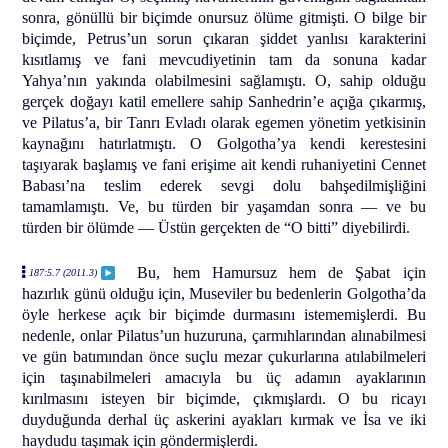
sonra, gönüllü bir biçimde onursuz ölüme gitmişti. O bilge bir
biçimde, Petrus’un sorun çıkaran şiddet yanlısı karakterini
kısıtlamış ve fani mevcudiyetinin tam da sonuna kadar
Yahya’nın yakında olabilmesini sağlamıştı. O, sahip olduğu
gerçek doğayı katil emellere sahip Sanhedrin’e açığa çıkarmış,
ve Pilatus’a, bir Tanrı Evladı olarak egemen yönetim yetkisinin
kaynağını hatırlatmıştı. O Golgotha’ya kendi kerestesini
taşıyarak başlamış ve fani erişime ait kendi ruhaniyetini Cennet
Babası’na teslim ederek sevgi dolu bahşedilmişliğini
tamamlamıştı. Ve, bu türden bir yaşamdan sonra — ve bu
türden bir ölümde — Üstün gerçekten de “O bitti” diyebilirdi.
Bu, hem Hamursuz hem de Şabat için
187:5.7 (2011.3)
hazırlık günü olduğu için, Museviler bu bedenlerin Golgotha’da
öyle herkese açık bir biçimde durmasını istememişlerdi. Bu
nedenle, onlar Pilatus’un huzuruna, çarmıhlarından alınabilmesi
ve gün batımından önce suçlu mezar çukurlarına atılabilmeleri
için taşınabilmeleri amacıyla bu üç adamın ayaklarının
kırılmasını isteyen bir biçimde, çıkmışlardı. O bu ricayı
duyduğunda derhal üç askerini ayakları kırmak ve İsa ve iki
haydudu taşımak için göndermişlerdi.