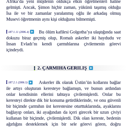
Afrika’da yeni müjdenin oldukça etkin öğretmenleri haline
gelmişti. Ancak, Şimon hiçbir zaman, yükünü taşımış olduğu
İsa ile ve bir zamanlar yaralanmış oğlu ile arkadaş olmuş
Musevi öğretmenin aynı kişi olduğunu bilmemişti.
Bu ölüm kafilesi Golgotha’ya ulaştığında saat
187:1.11 (2006.4)
dokuzu biraz geçmiş olup, Romalı askerler iki haydudu ve
İnsan Evladı’nı kendi çarmıhlarına çivilemenin görevi
içindeydi.
2. ÇARMIHA GERILIŞ
Askerler ilk olarak Üstün’ün kollarını bağlar
187:2.1 (2006.5)
ile artıyı oluşturan keresteye bağlamıştı, ve bunun ardından
onlar kendisinin ellerini tahtaya çivilemişlerdi. Onlar bu
keresteyi direkte dik bir konuma getirdiklerinde, ve onu güvenli
bir biçimde çarmıhın üst kerestesine oturttuklarında, ayaklarını
bağlayıp onları, iki ayağından da içeri girecek bir uzun çiviyi
kullanan bir biçimde, çivilemişlerdi. Dik olan kereste, bedenin
ağırlığını desteklemek için bir sele görevi gören, doğru