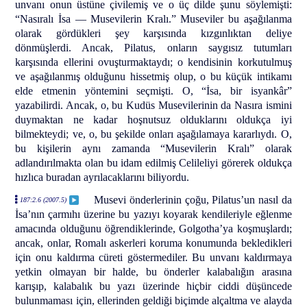
unvanı onun üstüne çivilemiş ve o üç dilde şunu söylemişti:
“Nasıralı İsa — Musevilerin Kralı.” Museviler bu aşağılanma
olarak gördükleri şey karşısında kızgınlıktan deliye
dönmüşlerdi. Ancak, Pilatus, onların saygısız tutumları
karşısında ellerini ovuşturmaktaydı; o kendisinin korkutulmuş
ve aşağılanmış olduğunu hissetmiş olup, o bu küçük intikamı
elde etmenin yöntemini seçmişti. O, “İsa, bir isyankâr”
yazabilirdi. Ancak, o, bu Kudüs Musevilerinin da Nasıra ismini
duymaktan ne kadar hoşnutsuz olduklarını oldukça iyi
bilmekteydi; ve, o, bu şekilde onları aşağılamaya kararlıydı. O,
bu kişilerin aynı zamanda “Musevilerin Kralı” olarak
adlandırılmakta olan bu idam edilmiş Celileliyi görerek oldukça
hızlıca buradan ayrılacaklarını biliyordu.
Musevi önderlerinin çoğu, Pilatus’un nasıl da
187:2.6 (2007.5)
İsa’nın çarmıhı üzerine bu yazıyı koyarak kendileriyle eğlenme
amacında olduğunu öğrendiklerinde, Golgotha’ya koşmuşlardı;
ancak, onlar, Romalı askerleri koruma konumunda bekledikleri
için onu kaldırma cüreti göstermediler. Bu unvanı kaldırmaya
yetkin olmayan bir halde, bu önderler kalabalığın arasına
karışıp, kalabalık bu yazı üzerinde hiçbir ciddi düşüncede
bulunmaması için, ellerinden geldiği biçimde alçaltma ve alayda