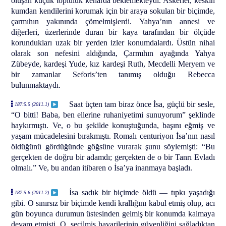
oluşan küçük topluluk kenarda beklemekteydi. Askerler, keskin
kumdan kendilerini korumak için bir araya sokulan bir biçimde,
çarmıhın yakınında çömelmişlerdi. Yahya’nın annesi ve
diğerleri, üzerlerinde duran bir kaya tarafından bir ölçüde
korundukları uzak bir yerden izler konumdalardı. Üstün nihai
olarak son nefesini aldığında, Çarmıhın ayağında Yahya
Zübeyde, kardeşi Yude, kız kardeşi Ruth, Mecdelli Meryem ve
bir zamanlar Seforis’ten tanımış olduğu Rebecca
bulunmaktaydı.
Saat üçten tam biraz önce İsa, güçlü bir sesle,
187:5.5 (2011.1)
“O bitti! Baba, ben ellerine ruhaniyetimi sunuyorum” şeklinde
haykırmıştı. Ve, o bu şekilde konuştuğunda, başını eğmiş ve
yaşam mücadelesini bırakmıştı. Romalı centuriyon İsa’nın nasıl
öldüğünü gördüğünde göğsüne vurarak şunu söylemişti: “Bu
gerçekten de doğru bir adamdı; gerçekten de o bir Tanrı Evladı
olmalı.” Ve, bu andan itibaren o İsa’ya inanmaya başladı.
İsa sadık bir biçimde öldü — tıpkı yaşadığı
187:5.6 (2011.2)
gibi. O sınırsız bir biçimde kendi krallığını kabul etmiş olup, acı
gün boyunca durumun üstesinden gelmiş bir konumda kalmaya
devam etmişti. O, seçilmiş havarilerinin güvenliğini sağladıktan