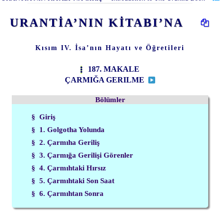
URANTİA’NIN KİTABI’NA
Kısım IV. İsa’nın Hayatı ve Öğretileri
187. MAKALE
ÇARMIĞA GERILME
Bölümler
§ Giriş
§ 1. Golgotha Yolunda
§ 2. Çarmıha Geriliş
§ 3. Çarmığa Gerilişi Görenler
§ 4. Çarmıhtaki Hırsız
§ 5. Çarmıhtaki Son Saat
§ 6. Çarmıhtan Sonra