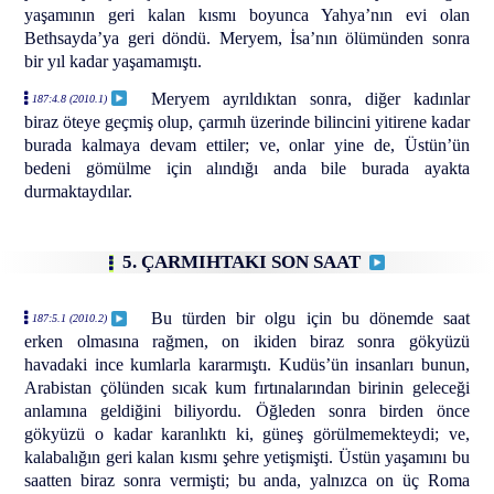
yaşamının geri kalan kısmı boyunca Yahya’nın evi olan
Bethsayda’ya geri döndü. Meryem, İsa’nın ölümünden sonra
bir yıl kadar yaşamamıştı.
Meryem ayrıldıktan sonra, diğer kadınlar
187:4.8 (2010.1)
biraz öteye geçmiş olup, çarmıh üzerinde bilincini yitirene kadar
burada kalmaya devam ettiler; ve, onlar yine de, Üstün’ün
bedeni gömülme için alındığı anda bile burada ayakta
durmaktaydılar.
5. ÇARMIHTAKI SON SAAT
Bu türden bir olgu için bu dönemde saat
187:5.1 (2010.2)
erken olmasına rağmen, on ikiden biraz sonra gökyüzü
havadaki ince kumlarla kararmıştı. Kudüs’ün insanları bunun,
Arabistan çölünden sıcak kum fırtınalarından birinin geleceği
anlamına geldiğini biliyordu. Öğleden sonra birden önce
gökyüzü o kadar karanlıktı ki, güneş görülmemekteydi; ve,
kalabalığın geri kalan kısmı şehre yetişmişti. Üstün yaşamını bu
saatten biraz sonra vermişti; bu anda, yalnızca on üç Roma