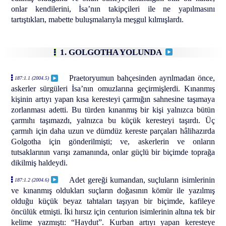
onlar kendilerini, İsa’nın takipçileri ile ne yapılmasını
tartıştıkları, mabette buluşmalarıyla meşgul kılmışlardı.
1. GOLGOTHA YOLUNDA
Praetoryumun bahçesinden ayrılmadan önce,
187:1.1 (2004.5)
askerler sürgüleri İsa’nın omuzlarına geçirmişlerdi. Kınanmış
kişinin artıyı yapan kısa keresteyi çarmığın sahnesine taşımaya
zorlanması adetti. Bu türden kınanmış bir kişi yalnızca bütün
çarmıhı taşımazdı, yalnızca bu küçük keresteyi taşırdı. Üç
çarmıh için daha uzun ve dümdüz kereste parçaları hâlihazırda
Golgotha için gönderilmişti; ve, askerlerin ve onların
tutsaklarının varışı zamanında, onlar güçlü bir biçimde toprağa
dikilmiş haldeydi.
Adet gereği kumandan, suçluların isimlerinin
187:1.2 (2004.6)
ve kınanmış oldukları suçların doğasının kömür ile yazılmış
olduğu küçük beyaz tahtaları taşıyan bir biçimde, kafileye
öncülük etmişti. İki hırsız için centurion isimlerinin altına tek bir
kelime yazmıştı: “Haydut”. Kurban artıyı yapan keresteye