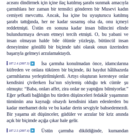
acısını dindirmek için içine ilaç katılmış şarabı sunmak amacıyla
çarmıhlara her zaman bir temsilci gönderen bir Musevi kadın
cemiyeti mevcuttu. Ancak, İsa içine bu uyuşturucu katılmış
şarabı tattığında, her ne kadar susamış olsa da, onu içmeyi
reddetmişti. Üstün en sonuna kadar insan bilincini elinde
bulundurmaya devam etmeyi tercih etmişti. O, bu yabani ve
insan olmayan halde bile ölümle yüzleşip, bütüncül insan
deneyimine gönüllü bir biçimde tabi olarak onun üzerinden
başarıyla gelmeyi arzulamaktaydı.
İsa çarmıha konulmadan önce, idamcılarına
187:2.4 (2007.3)
küfreden ve onlara tüküren bir biçimde, iki haydut hâlihazırda
çarmıhlarına yerleştirilmişlerdi. Artıyı oluşturan keresteye onlar
kendisini çivilerken İsa’nın söylemiş olduğu tek cümle şu
olmuştu: “Baba, onları affet, zira onlar ne yaptığını bilmiyorlar.”
Eğer şefkatli bağlılığın bu türden düşünceleri fedakâr yaşamının
tümünün ana kaynağı olsaydı kendisini idam edenlerden bu
kadar merhamet dolu ve bu kadar derin sevgiyle bahsedemezdi.
Bir yaşama ait düşünceler, güdüler ve arzular bir kriz anında
açık bir biçimde açığa çıkar hale gelir.
Üstün çarmıha dikildiğinde, kumandan
187:2.5 (2007.4)