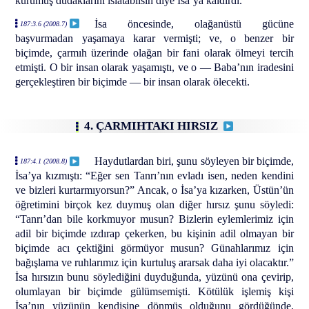
kurumuş dudaklarını ıslatabilsin diye İsa’ya kaldırdı.
İsa öncesinde, olağanüstü gücüne
187:3.6 (2008.7)
başvurmadan yaşamaya karar vermişti; ve, o benzer bir
biçimde, çarmıh üzerinde olağan bir fani olarak ölmeyi tercih
etmişti. O bir insan olarak yaşamıştı, ve o — Baba’nın iradesini
gerçekleştiren bir biçimde — bir insan olarak ölecekti.
4. ÇARMIHTAKI HIRSIZ
Haydutlardan biri, şunu söyleyen bir biçimde,
187:4.1 (2008.8)
İsa’ya kızmıştı: “Eğer sen Tanrı’nın evladı isen, neden kendini
ve bizleri kurtarmıyorsun?” Ancak, o İsa’ya kızarken, Üstün’ün
öğretimini birçok kez duymuş olan diğer hırsız şunu söyledi:
“Tanrı’dan bile korkmuyor musun? Bizlerin eylemlerimiz için
adil bir biçimde ızdırap çekerken, bu kişinin adil olmayan bir
biçimde acı çektiğini görmüyor musun? Günahlarımız için
bağışlama ve ruhlarımız için kurtuluş ararsak daha iyi olacaktır.”
İsa hırsızın bunu söylediğini duyduğunda, yüzünü ona çevirip,
olumlayan bir biçimde gülümsemişti. Kötülük işlemiş kişi
İsa’nın yüzünün kendisine dönmüş olduğunu gördüğünde,