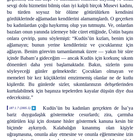
sevgi dolu hizmetini bilmiş olan iyi kalpli birçok Musevi kadını,
bu türden soysuz bir ölüme götürülürken kendisini
gördüklerinde ağlamadan kendilerini alamamışlardı. O geçerken
bu kadınlardan çoğu haykırmış olup yas tutmuştu. Ve, onlardan
bazıları onun yanında izlemeye bile cüret ettiğinde, Üstün başını
onlara çevirip, şunu söylemişti: “Kudüs’ün kızları, benim için
ağlamayın; bunun yerine kendileriniz ve çocuklarınız için
ağlayın. Benim görevim tamamlanmak üzere — yakın bir süre
içinde Babam’a gideceğim — ancak Kudüs için korkunç sıkıntı
dönemleri daha yeni başlamaktadır. Bakın, sizlerin şunu
söyleyeceği günler gelmektedir: Çocukları olmayan ve
memeleri bir kez küçüklerini emzirmemiş olanlar ne de kutlu
kişilerdir. Bu günlerde sizler, sıkıntılarınızın dehşetlerinden
kurtulabilmek için başınıza tepelerden kayalar düşsün diye dua
edeceksiniz.”
Kudüs’ün bu kadınları gerçekten de İsa’ya
187:1.7 (2005.5)
bariz duygudaşlık göstermekte cesurlardı; zira, çarmıha
götürülen kişi için dostane hisler göstermek kanuna kesin bir
biçimde aykırıydı. Kalabalığın kınanmış olan kişiyle
uğraşmasına, onunla alay etmesine ve onunla eğlenmesine izin