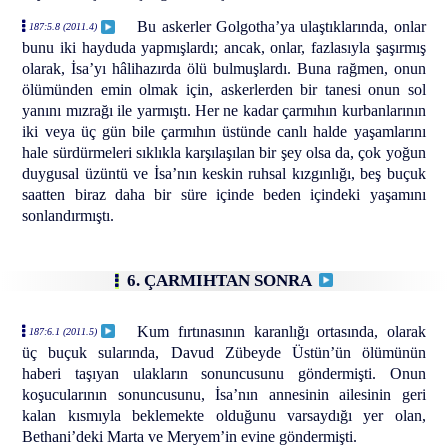
Bu askerler Golgotha’ya ulaştıklarında, onlar
187:5.8 (2011.4)
bunu iki hayduda yapmışlardı; ancak, onlar, fazlasıyla şaşırmış
olarak, İsa’yı hâlihazırda ölü bulmuşlardı. Buna rağmen, onun
ölümünden emin olmak için, askerlerden bir tanesi onun sol
yanını mızrağı ile yarmıştı. Her ne kadar çarmıhın kurbanlarının
iki veya üç gün bile çarmıhın üstünde canlı halde yaşamlarını
hale sürdürmeleri sıklıkla karşılaşılan bir şey olsa da, çok yoğun
duygusal üzüntü ve İsa’nın keskin ruhsal kızgınlığı, beş buçuk
saatten biraz daha bir süre içinde beden içindeki yaşamını
sonlandırmıştı.
6. ÇARMIHTAN SONRA
Kum fırtınasının karanlığı ortasında, olarak
187:6.1 (2011.5)
üç buçuk sularında, Davud Zübeyde Üstün’ün ölümünün
haberi taşıyan ulakların sonuncusunu göndermişti. Onun
koşucularının sonuncusunu, İsa’nın annesinin ailesinin geri
kalan kısmıyla beklemekte olduğunu varsaydığı yer olan,
Bethani’deki Marta ve Meryem’in evine göndermişti.