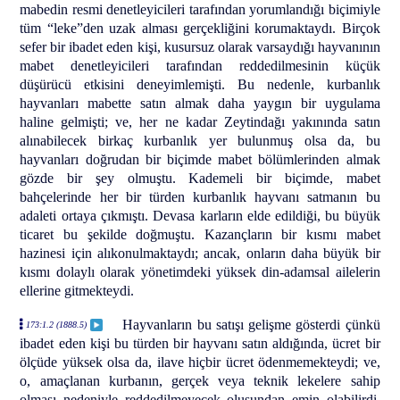
mabedin resmi denetleyicileri tarafından yorumlandığı biçimiyle
tüm “leke”den uzak alması gerçekliğini korumaktaydı. Birçok
sefer bir ibadet eden kişi, kusursuz olarak varsaydığı hayvanının
mabet denetleyicileri tarafından reddedilmesinin küçük
düşürücü etkisini deneyimlemişti. Bu nedenle, kurbanlık
hayvanları mabette satın almak daha yaygın bir uygulama
haline gelmişti; ve, her ne kadar Zeytindağı yakınında satın
alınabilecek birkaç kurbanlık yer bulunmuş olsa da, bu
hayvanları doğrudan bir biçimde mabet bölümlerinden almak
gözde bir şey olmuştu. Kademeli bir biçimde, mabet
bahçelerinde her bir türden kurbanlık hayvanı satmanın bu
adaleti ortaya çıkmıştı. Devasa karların elde edildiği, bu büyük
ticaret bu şekilde doğmuştu. Kazançların bir kısmı mabet
hazinesi için alıkonulmaktaydı; ancak, onların daha büyük bir
kısmı dolaylı olarak yönetimdeki yüksek din-adamsal ailelerin
ellerine gitmekteydi.
Hayvanların bu satışı gelişme gösterdi çünkü
173:1.2 (1888.5)
ibadet eden kişi bu türden bir hayvanı satın aldığında, ücret bir
ölçüde yüksek olsa da, ilave hiçbir ücret ödenmemekteydi; ve,
o, amaçlanan kurbanın, gerçek veya teknik lekelere sahip
olması nedeniyle reddedilmeyecek oluşundan emin olabilirdi.