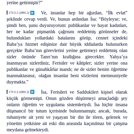
yerine getirmiştir?”
Ve, insanlar hep bir ağızdan, “İlk evlat”
173:3.2 (1893.2)
şeklinde cevap verdi. Ve, bunun ardından İsa: “Böyleyse; ve,
şimdi ben, şunu duyuruyorum: publikanlar ve hayat kadınları,
her ne kadar pişmanlık çağrısını reddetmiş görünseler de,
bulundukları yollardaki hatalarını görüp, cennet içindeki
Baba’ya hizmet edişinize dair büyük iddialarda bulunurken
gerçekte Baba’nın görevlerini yerine getirmeyi reddetmiş olan
sizler önünde Tanrı’nın krallığına girecekler. Yahya’ya
inanmayan sizlerdiniz, Ferisiler ve kâtipler; sizler yerine ona
publikanlar ve günahkârlar inandı; ne de sizler benim öğretime
inanmaktasınız, olağan insanlar beni sözlerimi memnuniyetle
duymakta.”
İsa, Ferisileri ve Saddukileri kişisel olarak
173:3.3 (1893.3)
küçük görmemişti. Onun gözden düşürmeyi amaçladığı şey
onların öğretim ve uygulama sistemleriydi. İsa hiçbir insana
düşmancıl bir tutum içerisinde bulunmamıştı; ancak, burada,
ruhaniyete ait yeni ve yaşayan bir din ile tören, gelenek ve
yönetim yetkisine ait eski din arasında kaçınılmaz bir çatışma
meydana gelmekteydi.