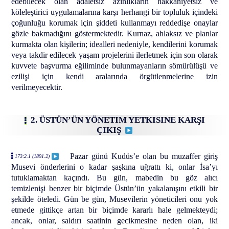
edebilecek olan adaletsiz azınlıkların hakkaniyetsiz ve
köleleştirici uygulamalarına karşı herhangi bir topluluk içindeki
çoğunluğu korumak için şiddeti kullanmayı reddedişe onaylar
gözle bakmadığını göstermektedir. Kurnaz, ahlaksız ve planlar
kurmakta olan kişilerin; idealleri nedeniyle, kendilerini korumak
veya takdir edilecek yaşam projelerini ilerletmek için son olarak
kuvvete başvurma eğiliminde bulunmayanların sömürülüşü ve
ezilişi için kendi aralarında örgütlenmelerine izin
verilmeyecektir.
2. ÜSTÜN’ÜN YÖNETIM YETKISINE KARŞI
ÇIKIŞ
Pazar günü Kudüs’e olan bu muzaffer giriş
173:2.1 (1891.2)
Musevi önderlerini o kadar şaşkına uğrattı ki, onlar İsa’yı
tutuklamaktan kaçındı. Bu gün, mabedin bu göz alıcı
temizlenişi benzer bir biçimde Üstün’ün yakalanışını etkili bir
şekilde öteledi. Gün be gün, Musevilerin yöneticileri onu yok
etmede gittikçe artan bir biçimde kararlı hale gelmekteydi;
ancak, onlar, saldırı saatinin gecikmesine neden olan, iki