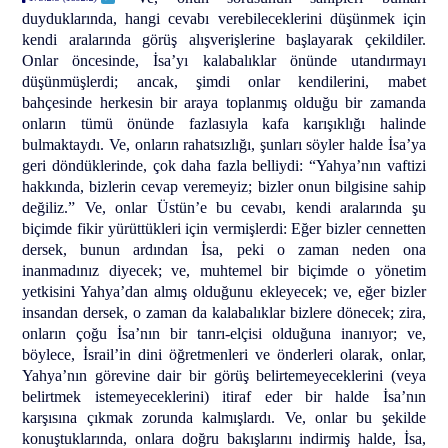
duyduklarında, hangi cevabı verebileceklerini düşünmek için
kendi aralarında görüş alışverişlerine başlayarak çekildiler.
Onlar öncesinde, İsa’yı kalabalıklar önünde utandırmayı
düşünmüşlerdi; ancak, şimdi onlar kendilerini, mabet
bahçesinde herkesin bir araya toplanmış olduğu bir zamanda
onların tümü önünde fazlasıyla kafa karışıklığı halinde
bulmaktaydı. Ve, onların rahatsızlığı, şunları söyler halde İsa’ya
geri döndüklerinde, çok daha fazla belliydi: “Yahya’nın vaftizi
hakkında, bizlerin cevap veremeyiz; bizler onun bilgisine sahip
değiliz.” Ve, onlar Üstün’e bu cevabı, kendi aralarında şu
biçimde fikir yürüttükleri için vermişlerdi: Eğer bizler cennetten
dersek, bunun ardından İsa, peki o zaman neden ona
inanmadınız diyecek; ve, muhtemel bir biçimde o yönetim
yetkisini Yahya’dan almış olduğunu ekleyecek; ve, eğer bizler
insandan dersek, o zaman da kalabalıklar bizlere dönecek; zira,
onların çoğu İsa’nın bir tanrı-elçisi olduğuna inanıyor; ve,
böylece, İsrail’in dini öğretmenleri ve önderleri olarak, onlar,
Yahya’nın görevine dair bir görüş belirtemeyeceklerini (veya
belirtmek istemeyeceklerini) itiraf eder bir halde İsa’nın
karşısına çıkmak zorunda kalmışlardı. Ve, onlar bu şekilde
konuştuklarında, onlara doğru bakışlarını indirmiş halde, İsa,