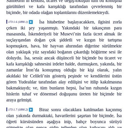
Sanhedrin’in kendisi, ticaret ve değiş-tokuşun tüm bu konuşma
gürültüleri ve kafa karışıklığı tarafından çevrelenmiş bir
biçimde, bir odada olağan toplantılarını düzenlemekteydi.
İsa hitabetine başlayacakken, ilgisini zorla
173:1.6 (1890.1)
çeken iki şey yaşanmıştı. Yakındaki bir takasçının para
masasında, İskenderiyeli bir Musevi’nin fazla ücret almak ile
suçlayışından doğan çok şiddetli ve kızgın bir tartışma
kopmuşken, hava, bir hayvan ahırından diğerine sürülmekte
olan yaklaşık yüz sayıdaki boğanın çıkardığı böğürme sesi ile
doluydu. İsa, sessiz ancak düşünceli bir biçimde bu ticaret ve
kafa karışıklığı sahnesini irdeler halde, durmuşken, yakında, bir
zamanlar İron’da konuşmuş olduğu bir kişi olarak, yalın
akıldaki bir Celileli’nin gösteriş peşinde ve kendilerini üstün
gören Yudealılar tarafından alay edilişini ve itilip kakılmasına
bakmaktaydı; ve, tüm bunların hepsi, İsa’nın ruhunda kızgın
hislerin tuhaf ve dönemsel doğuşunu üreten bir biçimde bir
araya gelmişti.
Biraz sonra olacaklara katılmadan kaçınmış
173:1.7 (1890.2)
olan yakında durmaktaki, havarilerini şaşırtan bir biçimde, İsa
öğreti kürsüsünden aşağıya inip, bahçe boyunca sürüyü
gütmekte olan gence gidip tellerden olan kırbacını aldı ve