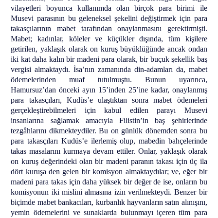
vilayetleri boyunca kullanımda olan birçok para birimi ile
Musevi parasının bu geleneksel şekelini değiştirmek için para
takasçılarının mabet tarafından onaylanmasını gerektirmişti.
Mabet; kadınlar, köleler ve küçükler dışında, tüm kişilere
getirilen, yaklaşık olarak on kuruş büyüklüğünde ancak ondan
iki kat daha kalın bir madeni para olarak, bir buçuk şekellik baş
vergisi almaktaydı. İsa’nın zamanında din-adamları da, mabet
ödemelerinden muaf tutulmuştu. Bunun uyarınca,
Hamursuz’dan önceki ayın 15’inden 25’ine kadar, onaylanmış
para takasçıları, Kudüs’e ulaştıktan sonra mabet ödemeleri
gerçekleştirebilmeleri için kabul edilen parayı Musevi
insanlarına sağlamak amacıyla Filistin’in baş şehirlerinde
tezgâhlarını dikmekteydiler. Bu on günlük dönemden sonra bu
para takasçıları Kudüs’e ilerlemiş olup, mabedin bahçelerinde
takas masalarını kurmaya devam ettiler. Onlar, yaklaşık olarak
on kuruş değerindeki olan bir madeni paranın takası için üç ila
dört kuruşa den gelen bir komisyon almaktaydılar; ve, eğer bir
madeni para takas için daha yüksek bir değer de ise, onların bu
komisyonun iki mislini almasına izin verilmekteydi. Benzer bir
biçimde mabet bankacıları, kurbanlık hayvanların satın alınışını,
yemin ödemelerini ve sunaklarda bulunmayı içeren tüm para