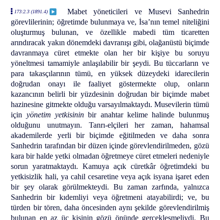
Mabet yöneticileri ve Musevi Sanhedrin
173:2.3 (1891.4)
görevlilerinin; öğretimde bulunmaya ve, İsa’nın temel niteliğini
oluşturmuş bulunan, ve özellikle mabedi tüm ticaretten
arındıracak yakın dönemdeki davranışı gibi, olağanüstü biçimde
davranmaya cüret etmekte olan her bir kişiye bu soruyu
yöneltmesi tamamiyle anlaşılabilir bir şeydi. Bu tüccarların ve
para takasçılarının tümü, en yüksek düzeydeki idarecilerin
doğrudan onayı ile faaliyet göstermekte olup, onların
kazancının belirli bir yüzdesinin doğrudan bir biçimde mabet
hazinesine gitmekte olduğu varsayılmaktaydı. Musevilerin tümü
için
yönetim yetkisinin
bir anahtar kelime halinde bulunmuş
olduğunu unutmayın. Tanrı-elçileri her zaman, hahamsal
akademilerde yerli bir biçimde eğitilmeden ve daha sonra
Sanhedrin tarafından bir düzen içinde görevlendirilmeden, gözü
kara bir halde yetki olmadan öğretmeye cüret etmeleri nedeniyle
sorun yaratmaktaydı. Kamuya açık cüretkâr öğretimdeki bu
yetkisizlik hali, ya cahil cesaretine veya açık isyana işaret eden
bir şey olarak görülmekteydi. Bu zaman zarfında, yalnızca
Sanhedrin bir kıdemliyi veya öğretmeni atayabilirdi; ve, bu
türden bir tören, daha öncesinden aynı şekilde görevlendirilmiş
bulunan en az üç kişinin gözü önünde gerçekleşmeliydi. Bu