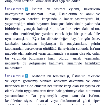
olup, onun sözlerini kulaklarını dört açıp dinlediler.
İsa’nın bu şaşırtıcı eylemi, havarilerin
173:1.10 (1890.5)
kavrayışının ötesindeydi. Onlar, Üstünlerinin bu anlık ve
beklenmeyen hareketi karşısında o kadar şaşırmışlardı ki,
yaşanmışlığın tümü boyunca konuşma kürsüsünün yakınında
birbirlerine yanaşık kalmışlardı; onlar bir sefer dahi olsun,
mabedin temizlenişine yardım etmek için bir parmak bile
oynatmamışlardı. Eğer bu dikkate değer olay, bir gün önce,
kalabalık tarafından haykırışlar ile onaylanırken, şehrin
kapılarından gerçekleşen gürültülü ilerleyişinin sonunda İsa’nın
mabede olan zafersel varışı zamanında yaşanmış olsaydı, onlar
bu yardımda bulunmaya hazır olurdu, ancak yaşananlar
nedeniyle bu gelişmelere katılmaya tamamiyle hazırlıksız
haldeydiler.
Mabedin bu temizlenişi, Üstün’ün fakirlere
173:1.11 (1891.1)
ve eğitim görmemiş olanlara adaletsiz davranma ve onlar
üzerinden kar elde etmenin her türüne karşı olan kınayışına ek
olarak dinin uygulamalarını ticari hale getirmeye olan tutumunu
yansıtmaktadır. Bu yaşanmışlık aynı zamanda İsa’nın,
kendilerine siyasi, finansal veya din-kurumsal gücü siper