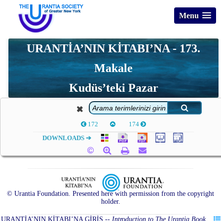
Menu
URANTİA’NIN KİTABI’NA - 173.
Makale
Kudüs’teki Pazar
172
174
DOWNLOADS ➔
© Urantia Foundation. Presented here with permission from the copyright
holder.
URANTİA’NIN KİTABI’NA GİRİŞ
--
Introduction to The Urantia Book