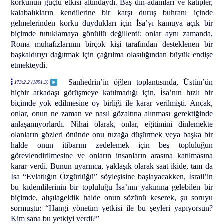
korkunun güçlü etkisi altındaydı. Baş din-adamları ve kâtipler,
kalabalıkların kendilerine bir karşı duruş buhranı içinde
gelmelerinden korku duydukları için İsa’yı kamuya açık bir
biçimde tutuklamaya gönüllü değillerdi; onlar aynı zamanda,
Roma muhafızlarının birçok kişi tarafından desteklenen bir
başkaldırıyı dağıtmak için çağrılma olasılığından büyük endişe
etmekteydi.
Sanhedrin’in öğlen toplantısında, Üstün’ün
173:2.2 (1891.3)
hiçbir arkadaşı görüşmeye katılmadığı için, İsa’nın hızlı bir
biçimde yok edilmesine oy birliği ile karar verilmişti. Ancak,
onlar, onun ne zaman ve nasıl gözaltına alınması gerektiğinde
anlaşamıyorlardı. Nihai olarak, onlar, eğitimini dinlemekte
olanların gözleri önünde onu tuzağa düşürmek veya başka bir
halde onun itibarını zedelemek için beş topluluğun
görevlendirilmesine ve onların insanların arasına katılmasına
karar verdi. Bunun uyarınca, yaklaşık olarak saat ikide, tam da
İsa “Evlatlığın Özgürlüğü” söyleşisine başlayacakken, İsrail’in
bu kıdemlilerinin bir topluluğu İsa’nın yakınına gelebilen bir
biçimde, alışılageldik halde onun sözünü keserek, şu soruyu
sormuştu: “Hangi yönetim yetkisi ile bu şeyleri yapıyorsun?
Kim sana bu yetkiyi verdi?”