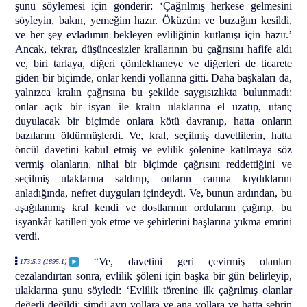
şunu söylemesi için gönderir: ‘Çağrılmış herkese gelmesini
söyleyin, bakın, yemeğim hazır. Öküzüm ve buzağım kesildi,
ve her şey evladımın bekleyen evliliğinin kutlanışı için hazır.’
Ancak, tekrar, düşüncesizler krallarının bu çağrısını hafife aldı
ve, biri tarlaya, diğeri çömlekhaneye ve diğerleri de ticarete
giden bir biçimde, onlar kendi yollarına gitti. Daha başkaları da,
yalnızca kralın çağrısına bu şekilde saygısızlıkta bulunmadı;
onlar açık bir isyan ile kralın ulaklarına el uzatıp, utanç
duyulacak bir biçimde onlara kötü davranıp, hatta onların
bazılarını öldürmüşlerdi. Ve, kral, seçilmiş davetlilerin, hatta
öncül davetini kabul etmiş ve evlilik şölenine katılmaya söz
vermiş olanların, nihai bir biçimde çağrısını reddettiğini ve
seçilmiş ulaklarına saldırıp, onların canına kıydıklarını
anladığında, nefret duyguları içindeydi. Ve, bunun ardından, bu
aşağılanmış kral kendi ve dostlarının ordularını çağırıp, bu
isyankâr katilleri yok etme ve şehirlerini başlarına yıkma emrini
verdi.
“Ve, davetini geri çevirmiş olanları
173:5.3 (1895.1)
cezalandırtan sonra, evlilik şöleni için başka bir gün belirleyip,
ulaklarına şunu söyledi: ‘Evlilik törenine ilk çağrılmış olanlar
değerli değildi; şimdi ayrı yollara ve ana yollara ve hatta şehrin