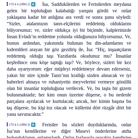
İsa, Saddukilerden ve Ferisilerden meydana
173:4.4 (1894.2)
gelen bir topluluğun kalabalığı yarışını gördü ve onlar
yaklaşana kadar bir anlığına ara verdi ve sonra şunu söyledi:
“Sizler, atalarınızın tanrı-elçilerini reddetmiş olduklarını
biliyorsunuz; ve, sizler oldukça iyi bir biçimde, kalplerinizde
İnsan Evladı’nı reddetme yolunda olduğunuzu biliyorsunuz. Ve,
bunun ardından, yakınında bulunan bu din-adamlarını ve
kıdemlileri arayan bir göz gezdiriş ile, İsa: “Hiç, inşaatçıların
reddetmiş olduğu taşı Yazıtlarda okudunuz mu? İnsanlar
keşfedince onu köşe taptığı taşı? Ve, böylece, sizleri bir kez
daha uyarıyorum: eğer müjdeyi reddetmeye devam ederseniz,
yakın bir süre içinde Tanrı’nın krallığı sizden alınacak ve iyi
haberleri almaya ve ruhaniyetin meyvelerini vermeye gönüllü
olan bir insanlar topluluğuna verilecek. Ve, bu taşta bir gizem
bulunmaktadır; her kim onun üzerine düşerse, o bu nedenle
parçalara ayrılacak ve kurtulacak; ancak, her kimin başına bu
taş düşerse, bu kişi toz olacak ve küllerini dört rüzgâr dört bir
yana savuracaktır.”
Ferisiler bu sözleri duyduklarında, onlar
173:4.5 (1894.3)
İsa’nın kendilerine ve diğer Musevi önderlerine atıfta
bulunduklarını anlamışlardı. Onlar fazlasıyla oracıkta kendisine