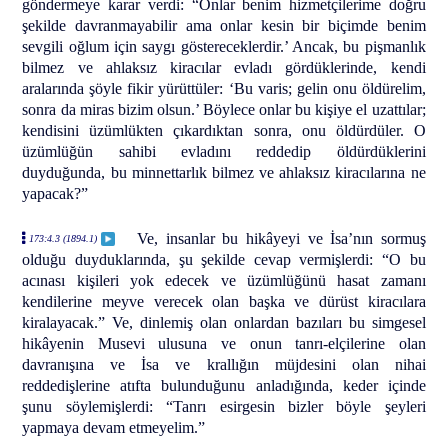
göndermeye karar verdi: “Onlar benim hizmetçilerime doğru
şekilde davranmayabilir ama onlar kesin bir biçimde benim
sevgili oğlum için saygı göstereceklerdir.’ Ancak, bu pişmanlık
bilmez ve ahlaksız kiracılar evladı gördüklerinde, kendi
aralarında şöyle fikir yürüttüler: ‘Bu varis; gelin onu öldürelim,
sonra da miras bizim olsun.’ Böylece onlar bu kişiye el uzattılar;
kendisini üzümlükten çıkardıktan sonra, onu öldürdüler. O
üzümlüğün sahibi evladını reddedip öldürdüklerini
duyduğunda, bu minnettarlık bilmez ve ahlaksız kiracılarına ne
yapacak?”
Ve, insanlar bu hikâyeyi ve İsa’nın sormuş
173:4.3 (1894.1)
olduğu duyduklarında, şu şekilde cevap vermişlerdi: “O bu
acınası kişileri yok edecek ve üzümlüğünü hasat zamanı
kendilerine meyve verecek olan başka ve dürüst kiracılara
kiralayacak.” Ve, dinlemiş olan onlardan bazıları bu simgesel
hikâyenin Musevi ulusuna ve onun tanrı-elçilerine olan
davranışına ve İsa ve krallığın müjdesini olan nihai
reddedişlerine atıfta bulunduğunu anladığında, keder içinde
şunu söylemişlerdi: “Tanrı esirgesin bizler böyle şeyleri
yapmaya devam etmeyelim.”