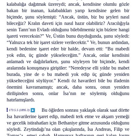
kalabalığa dağıtmak üzereydi; ancak, kendisine olumlu gözle
bakan bir inanan, kalabalıkları yarıp kendisine gelen bir
biçimde, şunu söylemişti: “Ancak, üstün, biz bu şeyleri nasıl
bileceğiz? Kralın daveti için nasıl hazır olabiliriz? Aracılığıyla
senin Tanrı’nın Evladı olduğunu bilebilmemiz için bizlere hangi
işareti vereceksin?” Ve, Üstün bunu duyduğunda, şunu söyledi:
“Yalnızca tek bir işaret sizlere verilecektir.” Ve, bunun ardından,
kendi bedenine işaret eder bir halde, devam etti: “Bu mabedi
yok edin, üç günde yükseleceğim.” Ancak, onlar kendisini
anlamadı ve dağılırlarken, şunu söyleyen bir biçimde, kendi
aralarında konuşmaya giriştiler: “Neredeyse elli yıldır bu mabet
burada, yine de o bu mabedi yok edip üç günde yeniden
yükselteceğini söylüyor.” Kendi öz havarileri bile bu ifadenin
önemini kavramamıştı; ancak, daha sonra, onun yeniden
dirilişinden sonra, onlar İsa’nın ne söylemiş olduğunu
hatırlamışlardı.
Bu öğleden sonrası yaklaşık olarak saat dörtte
173:5.5 (1895.3)
İsa havarilerine işaret edip, mabedi terk etme ve akşam yemeği
ve gecelik istirahatları için Bethaniye gitme arzusunda olduğunu
söyledi. Zeytindağı’na olan çıkışlarında, İsa Andreas, Filip ve
Tomas’a, ertesi sabah, Hamursuz haftasının geri kalan kısmı