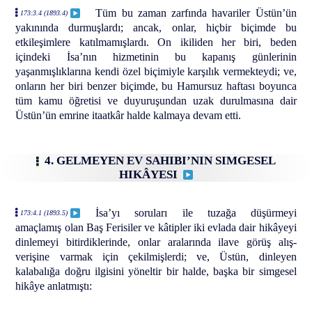
Tüm bu zaman zarfında havariler Üstün’ün
173:3.4 (1893.4)
yakınında durmuşlardı; ancak, onlar, hiçbir biçimde bu
etkileşimlere katılmamışlardı. On ikiliden her biri, beden
içindeki İsa’nın hizmetinin bu kapanış günlerinin
yaşanmışlıklarına kendi özel biçimiyle karşılık vermekteydi; ve,
onların her biri benzer biçimde, bu Hamursuz haftası boyunca
tüm kamu öğretisi ve duyuruşundan uzak durulmasına dair
Üstün’ün emrine itaatkâr halde kalmaya devam etti.
4. GELMEYEN EV SAHIBI’NIN SIMGESEL
HIKÂYESI
İsa’yı soruları ile tuzağa düşürmeyi
173:4.1 (1893.5)
amaçlamış olan Baş Ferisiler ve kâtipler iki evlada dair hikâyeyi
dinlemeyi bitirdiklerinde, onlar aralarında ilave görüş alış-
verişine varmak için çekilmişlerdi; ve, Üstün, dinleyen
kalabalığa doğru ilgisini yöneltir bir halde, başka bir simgesel
hikâye anlatmıştı: