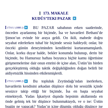
173. MAKALE
KUDÜS’TEKI PAZAR
BU PAZAR sabahının erken saatlerinde,
173:0.1 (1888.1)
önceden ayarlanmış bir biçimde, İsa ve havarileri Bethani’de
Şimon’un evinde bir araya geldi. On ikili, mabede doğru
seyahat ederlerken tuhaf bir biçimde sessiz haldeydi; onlar, bir
önceki günün deneyiminden kendilerini kurtaramamışlardı.
Onlar, korku duyar halde, bekler konumda bulunup, derin bir
biçimde, bu Hamursuz haftası boyunca hiçbir kamu öğretisine
girişmemelerine dair onun emrini de içine alan, Üstün’ün birden
gerçekleştirmiş olduğu taktik değişikliğinden doğan belirli bir
aidiyetsizlik hissinden etkilenmişlerdi.
Bu topluluk Zeytindağı’ndan inerlerken,
173:0.2 (1888.2)
havarilerin kendisini arkadan düşünce dolu bir sessizlik içinde
sessizce takip ettiği bir biçimde, İsa en başta seyahat
etmekteydi. Yudas İşkariyot dışında hepsinin akıllarında en
önde gelmiş tek bir düşünce bulunmaktaydı, ve o ise: Üstün
bugün ne yapacak? Yudas’ın içine düşmüş olduğu düşünce ise