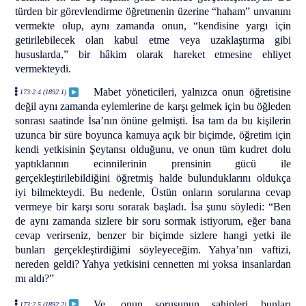
türden bir görevlendirme öğretmenin üzerine “haham” unvanını
vermekte olup, aynı zamanda onun, “kendisine yargı için
getirilebilecek olan kabul etme veya uzaklaştırma gibi
hususlarda,” bir hâkim olarak hareket etmesine ehliyet
vermekteydi.
Mabet yöneticileri, yalnızca onun öğretisine
173:2.4 (1892.1)
değil aynı zamanda eylemlerine de karşı gelmek için bu öğleden
sonrası saatinde İsa’nın önüne gelmişti. İsa tam da bu kişilerin
uzunca bir süre boyunca kamuya açık bir biçimde, öğretim için
kendi yetkisinin Şeytansı olduğunu, ve onun tüm kudret dolu
yaptıklarının ecinnilerinin prensinin gücü ile
gerçekleştirilebildiğini öğretmiş halde bulunduklarını oldukça
iyi bilmekteydi. Bu nedenle, Üstün onların sorularına cevap
vermeye bir karşı soru sorarak başladı. İsa şunu söyledi: “Ben
de aynı zamanda sizlere bir soru sormak istiyorum, eğer bana
cevap verirseniz, benzer bir biçimde sizlere hangi yetki ile
bunları gerçekleştirdiğimi söyleyeceğim. Yahya’nın vaftizi,
nereden geldi? Yahya yetkisini cennetten mi yoksa insanlardan
mı aldı?”
Ve, onun sorusunun sahipleri bunları
173:2.5 (1892.2)