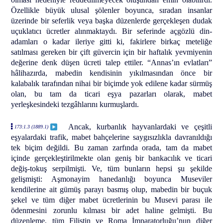
Özellikle büyük ulusal şölenler boyunca, sıradan insanlar
üzerinde bir seferlik veya başka düzenlerde gerçekleşen dudak
uçuklatıcı ücretler alınmaktaydı. Bir seferinde açgözlü din-
adamları o kadar ileriye gitti ki, fakirlere birkaç meteliğe
satılması gereken bir çift güvercin için bir haftalık yevmiyenin
değerine denk düşen ücreti talep ettiler. “Annas’ın evlatları”
hâlihazırda, mabedin kendisinin yıkılmasından önce bir
kalabalık tarafından nihai bir biçimde yok edilene kadar sürmüş
olan, bu tam da ticari eşya pazarları olarak, mabet
yerleşkesindeki tezgâhlarını kurmuşlardı.
Ancak, kurbanlık hayvanlardaki ve çeşitli
173:1.3 (1889.1)
eşyalardaki trafik, mabet bahçelerine saygısızlıkla davranıldığı
tek biçim değildi. Bu zaman zarfında orada, tam da mabet
içinde gerçekleştirilmekte olan geniş bir bankacılık ve ticari
değiş-tokuş serpilmişti. Ve, tüm bunların hepsi şu şekilde
gelişmişti: Aşmonayim hanedanlığı boyunca Museviler
kendilerine ait gümüş parayı basmış olup, mabedin bir buçuk
şekel ve tüm diğer mabet ücretlerinin bu Musevi parası ile
ödenmesini zorunlu kılması bir adet haline gelmişti. Bu
düzenleme, tüm Filistin ve Roma İmparatorluğu’nun diğer