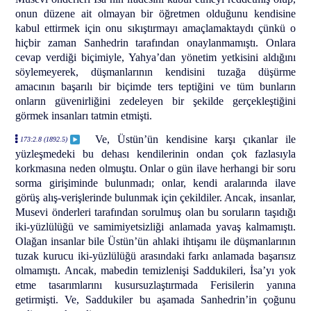
onun düzene ait olmayan bir öğretmen olduğunu kendisine
kabul ettirmek için onu sıkıştırmayı amaçlamaktaydı çünkü o
hiçbir zaman Sanhedrin tarafından onaylanmamıştı. Onlara
cevap verdiği biçimiyle, Yahya’dan yönetim yetkisini aldığını
söylemeyerek, düşmanlarının kendisini tuzağa düşürme
amacının başarılı bir biçimde ters teptiğini ve tüm bunların
onların güvenirliğini zedeleyen bir şekilde gerçekleştiğini
görmek insanları tatmin etmişti.
Ve, Üstün’ün kendisine karşı çıkanlar ile
173:2.8 (1892.5)
yüzleşmedeki bu dehası kendilerinin ondan çok fazlasıyla
korkmasına neden olmuştu. Onlar o gün ilave herhangi bir soru
sorma girişiminde bulunmadı; onlar, kendi aralarında ilave
görüş alış-verişlerinde bulunmak için çekildiler. Ancak, insanlar,
Musevi önderleri tarafından sorulmuş olan bu soruların taşıdığı
iki-yüzlülüğü ve samimiyetsizliği anlamada yavaş kalmamıştı.
Olağan insanlar bile Üstün’ün ahlaki ihtişamı ile düşmanlarının
tuzak kurucu iki-yüzlülüğü arasındaki farkı anlamada başarısız
olmamıştı. Ancak, mabedin temizlenişi Saddukileri, İsa’yı yok
etme tasarımlarını kusursuzlaştırmada Ferisilerin yanına
getirmişti. Ve, Saddukiler bu aşamada Sanhedrin’in çoğunu