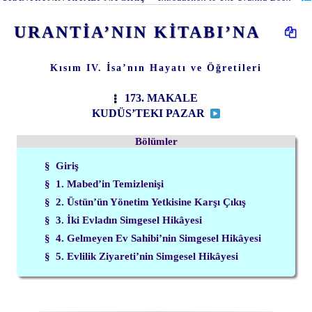
URANTİA’NIN KİTABI’NA
Kısım IV. İsa’nın Hayatı ve Öğretileri
173. MAKALE
KUDÜS’TEKI PAZAR
Bölümler
§ Giriş
§ 1. Mabed’in Temizlenişi
§ 2. Üstün’ün Yönetim Yetkisine Karşı Çıkış
§ 3. İki Evladın Simgesel Hikâyesi
§ 4. Gelmeyen Ev Sahibi’nin Simgesel Hikâyesi
§ 5. Evlilik Ziyareti’nin Simgesel Hikâyesi