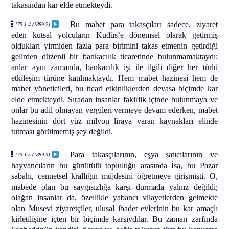
takasından kar elde etmekteydi.
Bu mabet para takasçıları sadece, ziyaret
173:1.4 (1889.2)
eden kutsal yolcuların Kudüs’e dönemsel olarak getirmiş
oldukları yirmiden fazla para birimini takas etmenin getirdiği
gelirden düzenli bir bankacılık ticaretinde bulunmamaktaydı;
anlar aynı zamanda, bankacılık işi ile ilgili diğer her türlü
etkileşim türüne katılmaktaydı. Hem mabet hazinesi hem de
mabet yöneticileri, bu ticari etkinliklerden devasa biçimde kar
elde etmekteydi. Sıradan insanlar fakirlik içinde bulunmaya ve
onlar bu adil olmayan vergileri vermeye devam ederken, mabet
hazinesinin dört yüz milyon liraya varan kaynakları elinde
tutması görülmemiş şey değildi.
Para takasçılarının, eşya satıcılarının ve
173:1.5 (1889.3)
hayvancıların bu gürültülü topluluğu arasında İsa, bu Pazar
sabahı, cennetsel krallığın müjdesini öğretmeye girişmişti. O,
mabede olan bu saygısızlığa karşı durmada yalnız değildi;
olağan insanlar da, özellikle yabancı vilayetlerden gelmekte
olan Musevi ziyaretçiler, ulusal ibadet evlerinin bu kar amaçlı
kirletilişine içten bir biçimde karşıydılar. Bu zaman zarfında