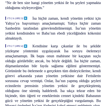
“Ne de ben size hangi yönetim yetkisi ile bu şeyleri yapmakta
olduğumu söyleyeceğim.”
İsa hiçbir zaman, kendi yönetim yetkisi için
173:2.6 (1892.3)
Yahya’ya başvurmayı amaçlamamıştı; Yahya hiçbir zaman
Sanhedrin tarafından görevlendirilmemişti. İsa’nın yönetim
yetkisi kendisinden ve Baba’nın ebedi yüceliğinden kökenini
almaktaydı.
Kendisine karşı çıkanlar ile bu şekilde
173:2.7 (1892.4)
yüzleşme yöntemini uygulayarak İsa soruyu ötelemeyi
amaçlamamıştı. İlk başta onun mahirane bir kaçıştan suçlu
olduğu görülebilir; ancak, bu böyle değildi. İsa hiçbir zaman,
düşmanlarından bile fayda sağlama eğilimi göstermemişti.
Görünürde bu ötelemede o gerçekten tüm dinleyicilerine, kendi
görevi arkasında yatan yönetim yetkisine dair Ferisilerin
sorusuna cevap vermişti. Onlar, İsa’nın yapmış olduğu şeyleri
ecinnilerin prensinin yönetim yetkisi ile gerçekleştirmiş
olduğunu öne sürmüş haldelerdi. İsa sıkça tekrar eden bir
biçimde, tüm öğreti ve emeklerinin cennet içindeki Babasının
gücü ve yönetim yetkisi ile gerçekleştiğini vurgulamıştı. Bu
Musevi önderleri İsa’nın ifadesini kabul etmeyi reddetmiş olup,