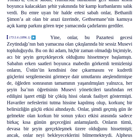
boyunca kalacakları şehir yakınında bir kamp kurbanlarını salık
verdi. Bu emre uyan bir halde ertesi sabah onlar, Bethanili
Şimon’a ait olan bir arazi üzerinde, Gethsemane’nin kamuya
açık kamp parkını gören tepe yamacında çadırlarını gerdiler.
Yine, onlar, bu Pazartesi gecesi
173:5.6 (1896.1)
Zeytindağı’nın batı yamacına olan çıkışlarında bir sessiz Musevi
topluluğuydu. Bu on iki adam, hiçbir zaman olmadığı biçimiyle,
acı bir şeyin gerçekleşecek olduğunu hissetmeye başlamıştı.
Sabahın erken saatleri boyunca mabedin görkemli temizlenişi
onların, Üstün’ün kendisini öne çıkarmasını ve kudretli
güçlerini sergilemesini görmeye dair umutlarını ateşlendirmişse
de, öğleden sonrasının tamamının yaşanılmışları yalnızca, her
şeyin İsa’nın öğretisinin Musevi yöneticileri tarafından ret
edilişini işaret ettiği bir çöküş hissi olarak faaliyet göstermişti.
Havariler nefeslerini tutma hissine kapılmış olup, korkunç bir
belirsizliğin güçlü etkisi altındaydı. Onlar, şimdi geçmiş gün ile
gelmekte olan korkun bir sonun yıkıcı etkisi arasında sadece
birkaç kısa günün geçeceğini anlamışlardı. Onların tümü,
devasa bir şeyin gerçekleşmek üzere olduğunu hissetmişti;
ancak, onlar neyi bekleyeceklerini bilmemekteydi. Alpheus