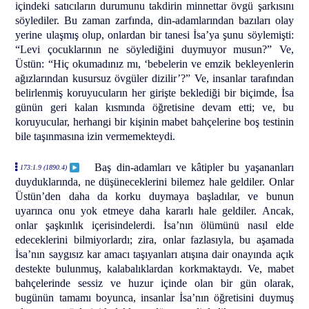
içindeki satıcıların durumunu takdirin minnettar övgü şarkısını
söylediler. Bu zaman zarfında, din-adamlarından bazıları olay
yerine ulaşmış olup, onlardan bir tanesi İsa’ya şunu söylemişti:
“Levi çocuklarının ne söylediğini duymuyor musun?” Ve,
Üstün: “Hiç okumadınız mı, ‘bebelerin ve emzik bekleyenlerin
ağızlarından kusursuz övgüler dizilir’?” Ve, insanlar tarafından
belirlenmiş koruyucuların her girişte beklediği bir biçimde, İsa
günün geri kalan kısmında öğretisine devam etti; ve, bu
koruyucular, herhangi bir kişinin mabet bahçelerine boş testinin
bile taşınmasına izin vermemekteydi.
Baş din-adamları ve kâtipler bu yaşananları
173:1.9 (1890.4)
duyduklarında, ne düşüneceklerini bilemez hale geldiler. Onlar
Üstün’den daha da korku duymaya başladılar, ve bunun
uyarınca onu yok etmeye daha kararlı hale geldiler. Ancak,
onlar şaşkınlık içerisindelerdi. İsa’nın ölümünü nasıl elde
edeceklerini bilmiyorlardı; zira, onlar fazlasıyla, bu aşamada
İsa’nın saygısız kar amacı taşıyanları atışına dair onayında açık
destekte bulunmuş, kalabalıklardan korkmaktaydı. Ve, mabet
bahçelerinde sessiz ve huzur içinde olan bir gün olarak,
bugünün tamamı boyunca, insanlar İsa’nın öğretisini duymuş