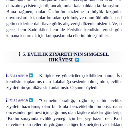
el uzatmayı istemişlerdi; ancak, onlar kalabalıktan korkmuşlardı.
Buna rağmen, onlar Üstün’ün sözlerine o büyük kızgınlık
duymuşlardı ki, onlar buradan çekilmiş ve onun ölümünü nasıl
getireceklerine dair ilave görüş alış-verişi düzenlemişlerdi. Ve, o
gece, hem Saddukiler hem de Ferisiler kendisini ertesi gün
kapana kıstırmak için kumpaslarında ellerini birleştirdiler.
5. EVLILIK ZIYARETI’NIN SIMGESEL
HIKÂYESI
Kâtipler ve yöneticiler çekildikten sonra, İsa
173:5.1 (1894.4)
kendisini toplanmış olan kalabalığa seslenir kılmış olup, evlilik
ziyafetinin şu hikâyesini anlatmıştı. O şunu söyledi:
“Cennetin krallığı, oğlu için bir evlilik
173:5.2 (1894.5)
ziyafeti hazırlamış olan bir krala benzetilebilir; bu kişi, daha
öncesinden gelmesi için çağrılmış olan kişilere ulaklar gönderip,
‘Kralın sarayında evlilik yemeği için her şey hazır’ der. Kral
davetine olan retleri duyduğunda, diğer hizmetçileri ve ulakları