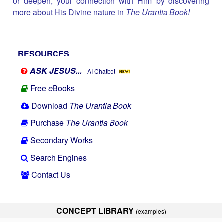
or deepen, your connection with Him by discovering
more about His Divine nature in
The Urantia Book!
RESOURCES
ASK JESUS...
- AI Chatbot
Free
e
Books
Download
The Urantia Book
Purchase
The Urantia Book
Secondary Works
Search Engines
Contact Us
CONCEPT LIBRARY
(examples)