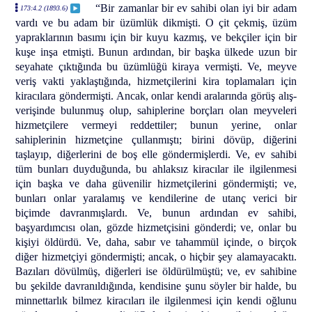
“Bir zamanlar bir ev sahibi olan iyi bir adam
173:4.2 (1893.6)
vardı ve bu adam bir üzümlük dikmişti. O çit çekmiş, üzüm
yapraklarının basımı için bir kuyu kazmış, ve bekçiler için bir
kuşe inşa etmişti. Bunun ardından, bir başka ülkede uzun bir
seyahate çıktığında bu üzümlüğü kiraya vermişti. Ve, meyve
veriş vakti yaklaştığında, hizmetçilerini kira toplamaları için
kiracılara göndermişti. Ancak, onlar kendi aralarında görüş alış-
verişinde bulunmuş olup, sahiplerine borçları olan meyveleri
hizmetçilere vermeyi reddettiler; bunun yerine, onlar
sahiplerinin hizmetçine çullanmıştı; birini dövüp, diğerini
taşlayıp, diğerlerini de boş elle göndermişlerdi. Ve, ev sahibi
tüm bunları duyduğunda, bu ahlaksız kiracılar ile ilgilenmesi
için başka ve daha güvenilir hizmetçilerini göndermişti; ve,
bunları onlar yaralamış ve kendilerine de utanç verici bir
biçimde davranmışlardı. Ve, bunun ardından ev sahibi,
başyardımcısı olan, gözde hizmetçisini gönderdi; ve, onlar bu
kişiyi öldürdü. Ve, daha, sabır ve tahammül içinde, o birçok
diğer hizmetçiyi göndermişti; ancak, o hiçbir şey alamayacaktı.
Bazıları dövülmüş, diğerleri ise öldürülmüştü; ve, ev sahibine
bu şekilde davranıldığında, kendisine şunu söyler bir halde, bu
minnettarlık bilmez kiracıları ile ilgilenmesi için kendi oğlunu