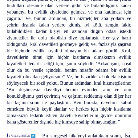
hudutları ötesinde olan yerlere gidin ve bulabildiğiniz kadar
yabancıyı bu evlilik ziyafetine gelmesi ve ona katılması için
çağırın.’ Ve, bunun ardından, bu hizmetçiler ana yollara ve
şehrin dışında kalan yerlere gitmiş, iyi kötü, zengin fakir,
bulabildikleri kadar kişiyi en azından düğün odası istekli
ziyaretçiler ile dolu olabilsin diye toplamıştı. Her şey hazır
olduğunda, kral davetlileri görmeye geldi; ve, fazlasıyla şaşıran
bir biçimde evlilik kıyafeti olmayan bir adamı gördü. Kral,
davetlilerin tümü için hiçbir kısıtlama olmaksızın evlilik
kıyafetleri tedarik ettiği için, şunu söyledi: ‘Arkadaşım, nasıl
olur da bu vesile içindeki benim misafir odama bir evlilik
kıyafeti olmadan geliyorsun?’ Ve, bu hazırlıksız haldeki kişinin
söyleyecek bir sözü yoktu. Bunun ardından, kral hizmetçilerine:
‘Bu düşüncesiz davetliyi benim evimden atın ve onu
konukluğumu geri çevirmiş ve çağrımı reddetmiş olan diğer her
bir kişinin sonu ile paylaştırın. Ben burada, davetimi kabul
etmekten büyük keyif alanlar ve herkes için hiçbir kısıtlama
olmaksızın tedarik edilen davetli kıyafetlerini giyme onurunu
bana gösterenler dışında hiç kimseye sahip olmayacağım.”
Bu simgesel hikâyeyi anlattıktan sonra, İsa,
173:5.4 (1895.2)