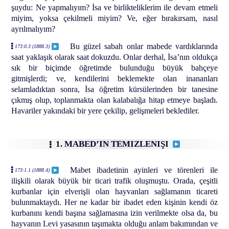
şuydu: Ne yapmalıyım? İsa ve birlikteliklerim ile devam etmeli
miyim, yoksa çekilmeli miyim? Ve, eğer bırakırsam, nasıl
ayrılmalıyım?
Bu güzel sabah onlar mabede vardıklarında
173:0.3 (1888.3)
saat yaklaşık olarak saat dokuzdu. Onlar derhal, İsa’nın oldukça
sık bir biçimde öğretimde bulunduğu büyük bahçeye
gitmişlerdi; ve, kendilerini beklemekte olan inananları
selamladıktan sonra, İsa öğretim kürsülerinden bir tanesine
çıkmış olup, toplanmakta olan kalabalığa hitap etmeye başladı.
Havariler yakındaki bir yere çekilip, gelişmeleri beklediler.
1. MABED’IN TEMIZLENIŞI
Mabet ibadetinin ayinleri ve törenleri ile
173:1.1 (1888.4)
ilişkili olarak büyük bir ticari trafik oluşmuştu. Orada, çeşitli
kurbanlar için elverişli olan hayvanları sağlamanın ticareti
bulunmaktaydı. Her ne kadar bir ibadet eden kişinin kendi öz
kurbanını kendi başına sağlamasına izin verilmekte olsa da, bu
hayvanın Levi yasasının taşımakta olduğu anlam bakımından ve