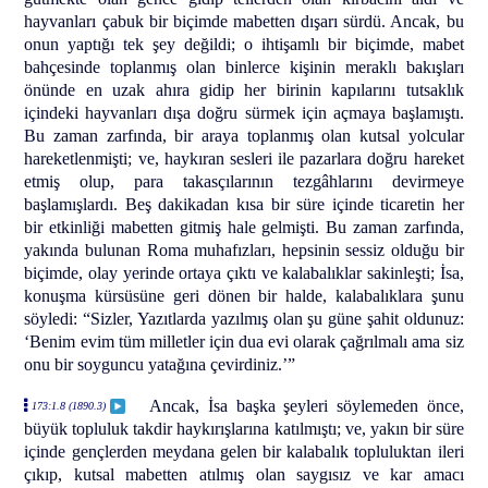
hayvanları çabuk bir biçimde mabetten dışarı sürdü. Ancak, bu
onun yaptığı tek şey değildi; o ihtişamlı bir biçimde, mabet
bahçesinde toplanmış olan binlerce kişinin meraklı bakışları
önünde en uzak ahıra gidip her birinin kapılarını tutsaklık
içindeki hayvanları dışa doğru sürmek için açmaya başlamıştı.
Bu zaman zarfında, bir araya toplanmış olan kutsal yolcular
hareketlenmişti; ve, haykıran sesleri ile pazarlara doğru hareket
etmiş olup, para takasçılarının tezgâhlarını devirmeye
başlamışlardı. Beş dakikadan kısa bir süre içinde ticaretin her
bir etkinliği mabetten gitmiş hale gelmişti. Bu zaman zarfında,
yakında bulunan Roma muhafızları, hepsinin sessiz olduğu bir
biçimde, olay yerinde ortaya çıktı ve kalabalıklar sakinleşti; İsa,
konuşma kürsüsüne geri dönen bir halde, kalabalıklara şunu
söyledi: “Sizler, Yazıtlarda yazılmış olan şu güne şahit oldunuz:
‘Benim evim tüm milletler için dua evi olarak çağrılmalı ama siz
onu bir soyguncu yatağına çevirdiniz.’”
Ancak, İsa başka şeyleri söylemeden önce,
173:1.8 (1890.3)
büyük topluluk takdir haykırışlarına katılmıştı; ve, yakın bir süre
içinde gençlerden meydana gelen bir kalabalık topluluktan ileri
çıkıp, kutsal mabetten atılmış olan saygısız ve kar amacı