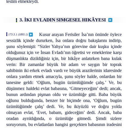
teslim etmekteydi.
3. İKI EVLADIN SIMGESEL HIKÂYESI
Kusur arayan Ferisiler İsa’nın önünde öylece
173:3.1 (1893.1)
sessizlik içinde dururken, İsa onlara doğru bakışlarını indirip,
şunu söylemişti: “Sizler Yahya’nın görevine dair kuşku içinde
olduğunuz için ve İnsan Evladı’nın öğretisi ve emeklerine karşı
düşmanlıkta dizildiğiniz için, bir hikâye anlatırken bana kulak
verin: Bir zamanlar büyük bir adam ve saygın bir toprak
sahibinin iki erkek evladı vardı ve büyük arazilerinin idaresinde
onlara yardım etmek amacıyla, şunu söyler halde, onlardan bir
tanesine geldi: ‘Oğlum, bugün üzümlüğümde çalış.’ Ve, bu
düşünmez haldeki evlat babasına, ‘Gitmeyeceğim’ dedi; ancak,
bunun ardından pişman oldu ve üzümlüğe gitti. Baba büyük
oğlunu bulduğunda, benzer bir biçimde ona, ‘Oğlum, bugün
üzümlüğümde çalış’ dedi. Ve, bu ikiyüzlü ve doğru yolda
olmayan evlat, ‘Evet, babam, gideceğim’ dedi. Ancak, baba
oradan ayrıldığında, o üzümlüğe gitmedi. Şimdi sizlere
soruyorum, bu evlatlardan hangisi gerçekten babasının iradesini