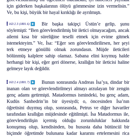
için giderken başkalarının ölüyü gömmesine izin vermelisin.”
Ve, bu kişi, büyük bir hayal kırıklığı ile ayrılmıştı.
Bir başka takipçi Üstün’e gelip, şunu
163:2.3 (1801.6)
söylemişti: “Ben görevlendirilmiş bir iletici olmayacağım, ancak
ailemi kısa bir süreliğine teselli etmek için evime gitmek
istemekteyim.” Ve, İsa: “Eğer sen görevlendirilirsen, her şeyi
terk etmeye gönüllü olmak zorundasın. Müjde ileticileri
bölünmüş kalplere sahip olamaz. Sabana elini koymuş halde
herhangi bir kişi, eğer geri dönerse, krallığın bir ileticisi haline
gelmeye layık değildir.
Bunun sonrasında Andreas İsa’ya, dindar bir
163:2.4 (1801.7)
inanan olan ve görevlendirilmeyi almayı arzulayan bir zengin
genç adamı getirmişti. Matadormus ismindeki, bu genç adam,
Kudüs Sanhedrin’in bir üyesiydi; o, öncesinden İsa’nın
öğretisini duymuş olup, sonrasında, Petrus ve diğer havariler
tarafından krallığın müjdesinde eğitilmişti. İsa Matadormus ile,
görevlendirilişin içermiş olduğu zorunluluklar hakkında
konuşmuş olup, kendisinden, bu hususta daha bütüncül bir
biçimde öğretimde bulunana kadar kararını ertelemesini rica