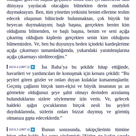
dünyaya yayılacak olacağını bilmekten derin mutluluk
duymaktayım. Ben, tüm yönetim yetkisini benim ellerime teslim
edecek oluşunun bilincinde bulunmaktan, çok büyük bir
heyecan duymaktayım; başlı başına, gerçekten benim kim
olduğumu bilmenden, ve başlı başına, benim ve seni açığa
çıkarmış olduğum kişilerin gerçekten senin kim olduğunu
bilmemizden. Ve, ben bu duyuruyu beden içindeki kardeşlerime
açığa çıkarmayı tamamladığımda, yukarıdaki yaratılmışlarına
açığa çıkarmayı sürdüreceğim.”
İsa Baba’ya bu şekilde hitap ettiğinde,
163:6.4 (1807.3)
havarileri ve yardımcıları ile konuşmak için kenara çekildi: “Bu
şeyleri gören gözler ve onları duyan kulaklar kutsanmışlardır.
Geçmiş çağların birçok tanrı-elçisi ve büyük insanının şu an
görmekte olduğunuz şeye şahit olmayı derinden arzulamış
bulunduklarını sizlere söylememe izin verin. Ve, gelecek
haldeki ışığın çocuklarının birçok nesli bu şeyleri
duyduklarında, sizlerin onları bizzat duymuş ve görmüş
olmanıza gıpta edeceklerdir.”
Bunun sonrasında, takipçilerinin tümüne
163:6.5 (1807.4)
hitap eder halde, İsa şunu söylemişti: “Sizler, ne kadar sayıda