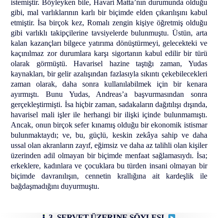
istemiştir. Böyleyken bile, Havari Matta’nın durumunda olduğu
gibi, mal varlıklarının karlı bir biçimde elden çıkarılışını kabul
etmiştir. İsa birçok kez, Romalı zengin kişiye öğretmiş olduğu
gibi varlıklı takipçilerine tavsiyelerde bulunmuştu. Üstün, arta
kalan kazançları bilgece yatırıma dönüştürmeyi, gelecekteki ve
kaçınılmaz zor durumlara karşı sigortanın kabul edilir bir türü
olarak görmüştü. Havarisel hazine taştığı zaman, Yudas
kaynakları, bir gelir azalışından fazlasıyla sıkıntı çekebilecekleri
zaman olarak, daha sonra kullanılabilmek için bir kenara
ayırmıştı. Bunu Yudas, Andreas’a başvurmasından sonra
gerçekleştirmişti. İsa hiçbir zaman, sadakaların dağıtılışı dışında,
havarisel mali işler ile herhangi bir ilişki içinde bulunmamıştı.
Ancak, onun birçok sefer kınamış olduğu bir ekonomik istismar
bulunmaktaydı; ve, bu, güçlü, keskin zekâya sahip ve daha
ussal olan akranların zayıf, eğimsiz ve daha az talihli olan kişiler
üzerinden adil olmayan bir biçimde menfaat sağlamasıydı. İsa;
erkeklere, kadınlara ve çocuklara bu türden insani olmayan bir
biçimde davranılışın, cennetin krallığına ait kardeşlik ile
bağdaşmadığını duyurmuştu.
3. SERVET ÜZERINE SÖYLEŞI