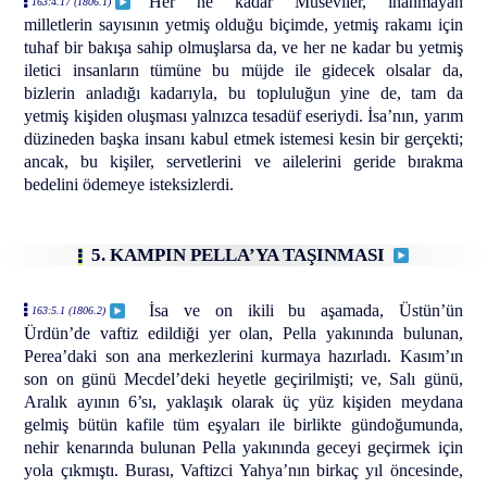
Her ne kadar Museviler, inanmayan
163:4.17 (1806.1)
milletlerin sayısının yetmiş olduğu biçimde, yetmiş rakamı için
tuhaf bir bakışa sahip olmuşlarsa da, ve her ne kadar bu yetmiş
iletici insanların tümüne bu müjde ile gidecek olsalar da,
bizlerin anladığı kadarıyla, bu topluluğun yine de, tam da
yetmiş kişiden oluşması yalnızca tesadüf eseriydi. İsa’nın, yarım
düzineden başka insanı kabul etmek istemesi kesin bir gerçekti;
ancak, bu kişiler, servetlerini ve ailelerini geride bırakma
bedelini ödemeye isteksizlerdi.
5. KAMPIN PELLA’YA TAŞINMASI
İsa ve on ikili bu aşamada, Üstün’ün
163:5.1 (1806.2)
Ürdün’de vaftiz edildiği yer olan, Pella yakınında bulunan,
Perea’daki son ana merkezlerini kurmaya hazırladı. Kasım’ın
son on günü Mecdel’deki heyetle geçirilmişti; ve, Salı günü,
Aralık ayının 6’sı, yaklaşık olarak üç yüz kişiden meydana
gelmiş bütün kafile tüm eşyaları ile birlikte gündoğumunda,
nehir kenarında bulunan Pella yakınında geceyi geçirmek için
yola çıkmıştı. Burası, Vaftizci Yahya’nın birkaç yıl öncesinde,