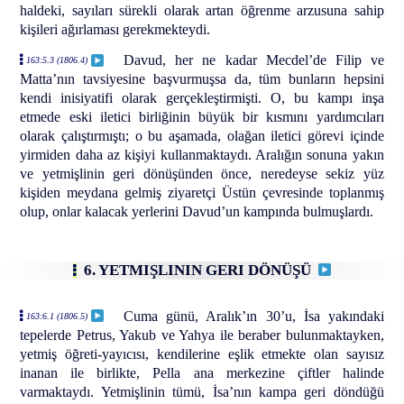
haldeki, sayıları sürekli olarak artan öğrenme arzusuna sahip
kişileri ağırlaması gerekmekteydi.
Davud, her ne kadar Mecdel’de Filip ve
163:5.3 (1806.4)
Matta’nın tavsiyesine başvurmuşsa da, tüm bunların hepsini
kendi inisiyatifi olarak gerçekleştirmişti. O, bu kampı inşa
etmede eski iletici birliğinin büyük bir kısmını yardımcıları
olarak çalıştırmıştı; o bu aşamada, olağan iletici görevi içinde
yirmiden daha az kişiyi kullanmaktaydı. Aralığın sonuna yakın
ve yetmişlinin geri dönüşünden önce, neredeyse sekiz yüz
kişiden meydana gelmiş ziyaretçi Üstün çevresinde toplanmış
olup, onlar kalacak yerlerini Davud’un kampında bulmuşlardı.
6. YETMIŞLININ GERI DÖNÜŞÜ
Cuma günü, Aralık’ın 30’u, İsa yakındaki
163:6.1 (1806.5)
tepelerde Petrus, Yakub ve Yahya ile beraber bulunmaktayken,
yetmiş öğreti-yayıcısı, kendilerine eşlik etmekte olan sayısız
inanan ile birlikte, Pella ana merkezine çiftler halinde
varmaktaydı. Yetmişlinin tümü, İsa’nın kampa geri döndüğü