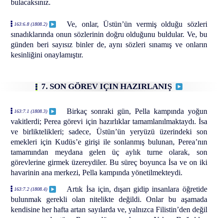
bulacaksınız.
Ve, onlar, Üstün’ün vermiş olduğu sözleri
163:6.8 (1808.2)
sınadıklarında onun sözlerinin doğru olduğunu buldular. Ve, bu
günden beri sayısız binler de, aynı sözleri sınamış ve onların
kesinliğini onaylamıştır.
7. SON GÖREV IÇIN HAZIRLANIŞ
Birkaç sonraki gün, Pella kampında yoğun
163:7.1 (1808.3)
vakitlerdi; Perea görevi için hazırlıklar tamamlanılmaktaydı. İsa
ve birliktelikleri; sadece, Üstün’ün yeryüzü üzerindeki son
emekleri için Kudüs’e girişi ile sonlanmış bulunan, Perea’nın
tamamından meydana gelen üç aylık turne olarak, son
görevlerine girmek üzereydiler. Bu süreç boyunca İsa ve on iki
havarinin ana merkezi, Pella kampında yönetilmekteydi.
Artık İsa için, dışarı gidip insanlara öğretide
163:7.2 (1808.4)
bulunmak gerekli olan nitelikte değildi. Onlar bu aşamada
kendisine her hafta artan sayılarda ve, yalnızca Filistin’den değil