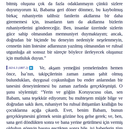
bitmiş oluşuna çok da fazla odaklanmayın çünkü sizlere
duyuruyorum ki, Babama geri döner dönmez, bu kaybolmuş
birkaç ruhaniyetin talihsiz fanilerin akıllarına bir daha
girememesi için, insanların tam da akıllarına bizlerin
ruhaniyetlerini göndereceğiz. Ben, insanlar üzerinde sizlerin
güce sahip olmasından memnuniyet duymaktayım; ancak,
doğrudan bir biçimde bu deneyim nedeniyle neşelenmeyin,
cennetin isim listesine adlarınızın yazılmış olmasından ve ruhsal
utgunluğa ait sonsuz bir süreçte böylece ilerleyecek oluşunuz
için mutluluk duyun.”
Ve, akşam yemeğini yemelerinden hemen
163:6.3 (1807.2)
önce, İsa’nın, takipçilerinin zaman zaman şahit olmuş
bulundukları, duygusal coşkunluğun bu ender anlarından bir
tanesini deneyimlemesi bu zaman zarfında gerçekleşmişti. O
şunu söylemişti: “Yerin ve göğün Koruyucusu olan, sen
Babam, sana teşekkür ediyorum; bu muhteşem müjde bilge ve
doğrudan saklı iken, ruhaniyet bu ruhsal ihtişamları krallığın bu
çocuklarına açığa çıkardı. Evet, benim Babam, bunun
gerçekleşmesini görmek senin gözüne hoş gelse gerek; ve, ben,
sana geri döndükten sonra ve bana yerine getirilmesi için vermiş
olduğun görevin başına geçtikten sonra bile, iyi haberlerin tüm