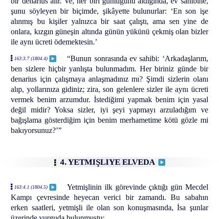
bir denarius alır. Ve, her biri günlüğünü aldığında, ev sahibine,
şunu söyleyen bir biçimde, şikâyette bulunurlar: ‘En son işe
alınmış bu kişiler yalnızca bir saat çalıştı, ama sen yine de
onlara, kızgın güneşin altında günün yükünü çekmiş olan bizler
ile aynı ücreti ödemektesin.’
“Bunun sonrasında ev sahibi: ‘Arkadaşlarım,
163:3.7 (1804.4)
ben sizlere hiçbir yanlışta bulunmadım. Her biriniz günde bir
denarius için çalışmaya anlaşmadınız mı? Şimdi sizlerin olanı
alıp, yollarınıza gidiniz; zira, son gelenlere sizler ile aynı ücreti
vermek benim arzumdur. İstediğimi yapmak benim için yasal
değil midir? Yoksa sizler, iyi şeyi yapmayı arzuladığım ve
bağışlama gösterdiğim için benim merhametime kötü gözle mi
bakıyorsunuz?’”
4. YETMIŞLIYE ELVEDA
Yetmişlinin ilk görevinde çıktığı gün Mecdel
163:4.1 (1804.5)
Kampı çevresinde heyecan verici bir zamandı. Bu sabahın
erken saatleri, yetmişli ile olan son konuşmasında, İsa şunlar
üzerinde vurguda bulunmuştu: