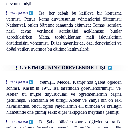
devam etmişti.
İsa, her sabah bu kafileye bir konuşma
163:0.2 (1800.2)
vermişti. Petrus, kamu duyurusunun yöntemlerini öğretmişti;
Nathanyel, onları öğretme sanatında eğitmişti; Tomas, sorulara
nasıl cevap verilmesi gerektiğini açıklamıştı; bunlar
gerçekleşirken, Matta, topluluklarının mali işleyişlerinin
örgütlenişini yönetmişti. Diğer havariler de, özel deneyimleri ve
doğal yetileri uyarınca bu eğitime katılmışlardı.
1. YETMIŞLININ GÖREVLENDIRILIŞI
Yetmişli, Mecdel Kampı’nda Şabat öğleden
163:1.1 (1800.3)
sonrası, Kasım’ın 19’u, İsa tarafından görevlendirilmişti; ve,
Abner, bu müjde duyurucuları ve öğretmenlerinin başına
getirilmişti. Yetmişlinin bu birliği; Abner ve Yahya’nın on eski
havarisinden, öncül öğreti-yayıcılarının elli birinden ve krallığın
hizmetinde öne çıkmış sekiz diğer takipçiden meydana gelmişti.
Bu Şabat öğleden sonrası öğleden sonra iki
163:1.2 (1800.4)
suları, yağmur fırtınaları arasında, Davud’un ve onun dört