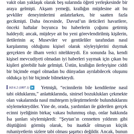
vakit olan yaklaşık olarak beş sularında öğreti yerleşkesinde bir
araya gelmişti. Akşam yemeği, krallığın müjdesine ait bu
şevkliler deneyimlerimi anlatırlarken, bir saatten fazla
gecikmişti. Daha öncesinde, Davud’un ileticileri havarilere,
önceki haftalar boyunca bu haberlerin çoğunu getirmiş
haldeydi; ancak, müjdeye ait bu yeni görevlendirilmiş kişilerin,
iletilerinin aç Museviler ve gentileliler tarafından nasıl
karşılanmış olduğunu kişisel olarak söyleyişlerini duymak
gerçekten de ilham verici nitelikteydi. En sonunda İsa, kendi
kişisel mevcudiyeti olmadan iyi haberleri yaymak için çıkan bu
kişileri görebilir hale gelmişti. Üstün, krallığın ilerleyişine ciddi
bir biçimde engel olmadan bu dünyadan ayrılabilecek oluşunu
oldukça iyi bir biçimde bilmekteydi.
Yetmişli, “ecinnilerin bile kendilerine nasıl
163:6.2 (1807.1)
tabi olduklarını,” anlattıklarında, sinirsel bozuklukları çekmekte
olan vakalarında nasıl muhteşem iyileştirmelerde bulunduklarını
söylemekteydiler. Yine de, orada, yardımları ile giderilen gerçek
ecinni iyeliğinin birkaç vakası bulunmuş olup, onlar hakkında
İsa şunları söylemişlerdi: “Şeytan’ın cennetten yıldırım gibi
düştüğünü görmüş olarak, bu itaatkâr olmayan küçük
ruhaniyetlerin sizlere tabi olması şaşırtıcı değildir. Ancak, bunun