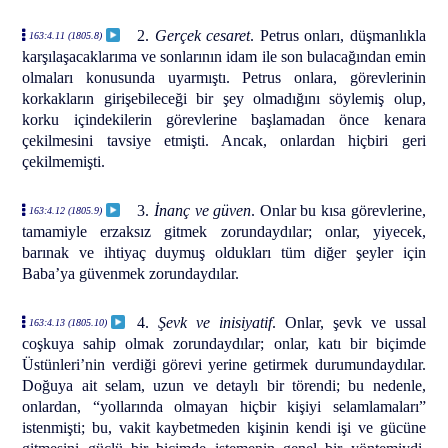
2.
Gerçek cesaret
. Petrus onları, düşmanlıkla
163:4.11 (1805.8)
karşılaşacaklarıma ve sonlarının idam ile son bulacağından emin
olmaları konusunda uyarmıştı. Petrus onlara, görevlerinin
korkakların girişebileceği bir şey olmadığını söylemiş olup,
korku içindekilerin görevlerine başlamadan önce kenara
çekilmesini tavsiye etmişti. Ancak, onlardan hiçbiri geri
çekilmemişti.
3.
İnanç ve güven
. Onlar bu kısa görevlerine,
163:4.12 (1805.9)
tamamiyle erzaksız gitmek zorundaydılar; onlar, yiyecek,
barınak ve ihtiyaç duymuş oldukları tüm diğer şeyler için
Baba’ya güvenmek zorundaydılar.
4.
Şevk ve inisiyatif
. Onlar, şevk ve ussal
163:4.13 (1805.10)
coşkuya sahip olmak zorundaydılar; onlar, katı bir biçimde
Üstünleri’nin verdiği görevi yerine getirmek durumundaydılar.
Doğuya ait selam, uzun ve detaylı bir törendi; bu nedenle,
onlardan, “yollarında olmayan hiçbir kişiyi selamlamaları”
istenmişti; bu, vakit kaybetmeden kişinin kendi işi ve gücüne