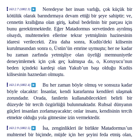
Neredeyse her insan varlığı, çok küçük bir
163:2.7 (1802.3)
kötülük olarak barındırmaya devam ettiği bir şeye sahiptir; ve,
cennetin krallığına olan giriş, kabul bedelinin bir parçası için
bunu gerektirmektedir. Eğer Matadormus servetinden ayrılmış
olsaydı, muhtemelen ellerine tekrar yetmişlinin hazinesinin
idaresi verilecekti. Zira daha sonra, Kudüs'deki kilisenin
kurulmasından sonra o, Üstün’ün emrine uymuştu; her ne kadar
bu zaman zarfında yetmişliye olan üyeliği memnuniyetle
deneyimlemek için çok geç kalmışsa da, o, Koruyucu’nun
beden içindeki kardeşi olan Yakub’un başı olduğu Kudüs
kilisesinin haznedarı olmuştu.
Bu her zaman böyle olmuş ve sonsuza kadar
163:2.8 (1802.4)
böyle olacaktır: İnsanlar, kendi kararlarına kendileri ulaşmak
zorundadır. Orada, fanilerin kullanabilecekleri belirli bir
düzeyde bir tercih özgürlüğü bulunmaktadır. Ruhsal dünyanın
güçleri insanları zorlamayacaktır; onlar insanı, kendisinin tercih
etmekte olduğu yola gitmesine izin vermektedir.
İsa, zenginlikleri ile birlikte Matadormus’un
163:2.9 (1802.5)
muhtemel bir biçimde, müjde için her şeyini feda etmiş olan,