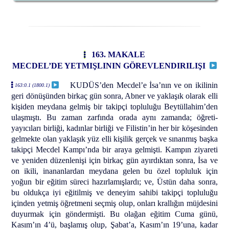
163. MAKALE
MECDEL’DE YETMIŞLININ GÖREVLENDIRILIŞI
KUDÜS’den Mecdel’e İsa’nın ve on ikilinin
163:0.1 (1800.1)
geri dönüşünden birkaç gün sonra, Abner ve yaklaşık olarak elli
kişiden meydana gelmiş bir takipçi topluluğu Beytüllahim’den
ulaşmıştı. Bu zaman zarfında orada aynı zamanda; öğreti-
yayıcıları birliği, kadınlar birliği ve Filistin’in her bir köşesinden
gelmekte olan yaklaşık yüz elli kişilik gerçek ve sınanmış başka
takipçi Mecdel Kampı’nda bir araya gelmişti. Kampın ziyareti
ve yeniden düzenlenişi için birkaç gün ayırdıktan sonra, İsa ve
on ikili, inananlardan meydana gelen bu özel topluluk için
yoğun bir eğitim süreci hazırlamışlardı; ve, Üstün daha sonra,
bu oldukça iyi eğitilmiş ve deneyim sahibi takipçi topluluğu
içinden yetmiş öğretmeni seçmiş olup, onları krallığın müjdesini
duyurmak için göndermişti. Bu olağan eğitim Cuma günü,
Kasım’ın 4’ü, başlamış olup, Şabat’a, Kasım’ın 19’una, kadar