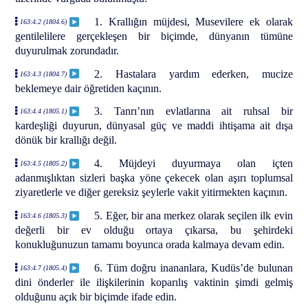
1. Krallığın müjdesi, Musevilere ek olarak
163:4.2 (1804.6)
gentilelilere gerçekleşen bir biçimde, dünyanın tümüne
duyurulmak zorundadır.
2. Hastalara yardım ederken, mucize
163:4.3 (1804.7)
beklemeye dair öğretiden kaçının.
3. Tanrı’nın evlatlarına ait ruhsal bir
163:4.4 (1805.1)
kardeşliği duyurun, dünyasal güç ve maddi ihtişama ait dışa
dönük bir krallığı değil.
4. Müjdeyi duyurmaya olan içten
163:4.5 (1805.2)
adanmışlıktan sizleri başka yöne çekecek olan aşırı toplumsal
ziyaretlerle ve diğer gereksiz şeylerle vakit yitirmekten kaçının.
5. Eğer, bir ana merkez olarak seçilen ilk evin
163:4.6 (1805.3)
değerli bir ev olduğu ortaya çıkarsa, bu şehirdeki
konukluğunuzun tamamı boyunca orada kalmaya devam edin.
6. Tüm doğru inananlara, Kudüs’de bulunan
163:4.7 (1805.4)
dini önderler ile ilişkilerinin koparılış vaktinin şimdi gelmiş
olduğunu açık bir biçimde ifade edin.