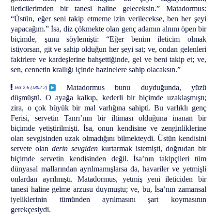
ileticilerimden bir tanesi haline geleceksin.” Matadormus:
“Üstün, eğer seni takip etmeme izin verilecekse, ben her şeyi
yapacağım.” İsa, diz çökmekte olan genç adamın alnını öpen bir
biçimde, şunu söylemişti: “Eğer benim ileticim olmak
istiyorsan, git ve sahip olduğun her şeyi sat; ve, ondan gelenleri
fakirlere ve kardeşlerine bahşettiğinde, gel ve beni takip et; ve,
sen, cennetin krallığı içinde hazinelere sahip olacaksın.”
Matadormus bunu duyduğunda, yüzü
163:2.6 (1802.2)
düşmüştü. O ayağa kalkıp, kederli bir biçimde uzaklaşmıştı;
zira, o çok büyük bir mal varlığına sahipti. Bu varlıklı genç
Ferisi, servetin Tanrı’nın bir iltiması olduğuna inanan bir
biçimde yetiştirilmişti. İsa, onun kendisine ve zenginliklerine
olan sevgisinden uzak olmadığını bilmekteydi. Üstün kendisini
servete olan
derin sevgiden
kurtarmak istemişti, doğrudan bir
biçimde servetin kendisinden değil. İsa’nın takipçileri tüm
dünyasal mallarından ayrılmamışlarsa da, havariler ve yetmişli
onlardan ayrılmıştı. Matadormus, yetmiş yeni ileticiden bir
tanesi haline gelme arzusu duymuştu; ve, bu, İsa’nın zamansal
iyeliklerinin tümünden ayrılmasını şart koymasının
gerekçesiydi.