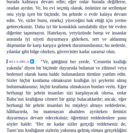
burada kalmaya devam edin; eğer onlar burada değillerse,
oradan ayrılın. Ve, bu evi seçmiş olarak, önünüze ne serilmişse
onu yiyip içen bir biçimde, bu şehirde o evde kalaya devam
edin. Ve, sizler bunu, emekçi yiyeceğini hak ettiği için yerine
getireceksiniz. Daha iyi bir konukluk sunulabilir diye bir evden
diğerine taşınmayın. Hatırlayın, yeryüzünde barışı ve insanlar
arasında iyi niyeti duyurmaya giderken, sert ve aldanmış
düşmanlar ile karşı karşıya gelmek durumundasınız; bu nedenle,
yılanlar gibi bilge olurken, güvercinler kadar zararsız olun.
“Ve, gittiğiniz her yerde, ‘Cennetin krallığı
163:1.4 (1801.1)
yakında’ diyen bir biçimde duyuruda bulunun ve zihinsel veya
bedensel olarak hasta halde bulunanların tümüne yardım edin.
Sizler hiçbir kısıtlama olmaksızın krallığın iyi şeylerini almış
bulunmaktasınız; hiçbir kısıtlama olmaksızın bunları verin. Eğer
herhangi bir şehrin insanları sizi karşılayacak olursa, onlar
Baba’nın krallığına cömert bir girişi bulacaklardır; ancak, eğer
herhangi bir şehrin insanları bu müjdeyi almayı reddederse,
hâlihazırda, bu inanmayan ahaliden ayrılırken iletinizi
duyurmaya devam edeceksiniz; öğretinizi reddedenlere şunu
söyler halde: ‘Her ne kadar sizler gerçeği reddetseniz de,
Tanrı’nın krallığının sizlerin yakınına gelmiş olması gerçekliğini