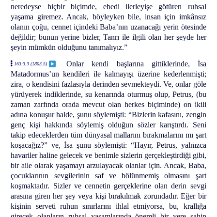
neredeyse hiçbir biçimde, ebedi ilerleyişe götüren ruhsal
yaşama giremez. Ancak, böyleyken bile, insan için imkânsız
olanın çoğu, cennet içindeki Baba’nın uzanacağı yerin ötesinde
değildir; bunun yerine bizler, Tanrı ile ilgili olan her şeyde her
şeyin mümkün olduğunu tanımalıyız.”
Onlar kendi başlarına gittiklerinde, İsa
163:3.3 (1803.5)
Matadormus’un kendileri ile kalmayışı üzerine kederlenmişti;
zira, o kendisini fazlasıyla derinden sevmekteydi. Ve, onlar göle
yürüyerek indiklerinde, su kenarında oturmuş olup, Petrus, (bu
zaman zarfında orada mevcut olan herkes biçiminde) on ikili
adına konuşur halde, şunu söylemişti: “Bizlerin kafasını, zengin
genç kişi hakkında söylemiş olduğun sözler karıştırdı. Seni
takip edeceklerden tüm dünyasal mallarını bırakmalarını mı şart
koşacağız?” ve, İsa şunu söylemişti: “Hayır, Petrus, yalnızca
havariler haline gelecek ve benimle sizlerin gerçekleştirdiği gibi,
bir aile olarak yaşamayı arzulayacak olanlar için. Ancak, Baba,
çocuklarının sevgilerinin saf ve bölünmemiş olmasını şart
koşmaktadır. Sizler ve cennetin gerçeklerine olan derin sevgi
arasına giren her şey veya kişi bırakılmak zorundadır. Eğer bir
kişinin serveti ruhun sınırlarını ihlal etmiyorsa, bu, krallığa
girecek olanların ruhsal yaşamlarında önemli bir yere sahip