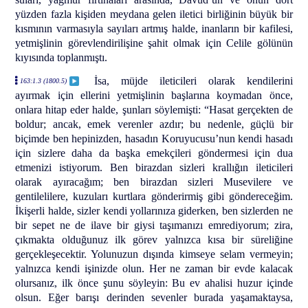
yüzden fazla kişiden meydana gelen iletici birliğinin büyük bir
kısmının varmasıyla sayıları artmış halde, inanların bir kafilesi,
yetmişlinin görevlendirilişine şahit olmak için Celile gölünün
kıyısında toplanmıştı.
İsa, müjde ileticileri olarak kendilerini
163:1.3 (1800.5)
ayırmak için ellerini yetmişlinin başlarına koymadan önce,
onlara hitap eder halde, şunları söylemişti: “Hasat gerçekten de
boldur; ancak, emek verenler azdır; bu nedenle, güçlü bir
biçimde ben hepinizden, hasadın Koruyucusu’nun kendi hasadı
için sizlere daha da başka emekçileri göndermesi için dua
etmenizi istiyorum. Ben birazdan sizleri krallığın ileticileri
olarak ayıracağım; ben birazdan sizleri Musevilere ve
gentilelilere, kuzuları kurtlara gönderirmiş gibi göndereceğim.
İkişerli halde, sizler kendi yollarınıza giderken, ben sizlerden ne
bir sepet ne de ilave bir giysi taşımanızı emrediyorum; zira,
çıkmakta olduğunuz ilk görev yalnızca kısa bir süreliğine
gerçekleşecektir. Yolunuzun dışında kimseye selam vermeyin;
yalnızca kendi işinizde olun. Her ne zaman bir evde kalacak
olursanız, ilk önce şunu söyleyin: Bu ev ahalisi huzur içinde
olsun. Eğer barışı derinden sevenler burada yaşamaktaysa,