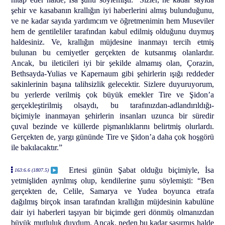
şehir ve kasabanın krallığın iyi haberlerini almış bulunduğunu,
ve ne kadar sayıda yardımcım ve öğretmenimin hem Museviler
hem de gentileliler tarafından kabul edilmiş olduğunu duymuş
haldesiniz. Ve, krallığın müjdesine inanmayı tercih etmiş
bulunan bu cemiyetler gerçekten de kutsanmış olanlardır.
Ancak, bu ileticileri iyi bir şekilde almamış olan, Çorazin,
Bethsayda-Yulias ve Kapernaum gibi şehirlerin ışığı reddeder
sakinlerinin başına talihsizlik gelecektir. Sizlere duyuruyorum,
bu yerlerde verilmiş çok büyük emekler Tire ve Şidon’a
gerçekleştirilmiş olsaydı, bu tarafınızdan-adlandırıldığı-
biçimiyle inanmayan şehirlerin insanları uzunca bir süredir
çuval bezinde ve küllerde pişmanlıklarını belirtmiş olurlardı.
Gerçekten de, yargı gününde Tire ve Şidon’a daha çok hoşgörü
ile bakılacaktır.”
Ertesi günün Şabat olduğu biçimiyle, İsa
163:6.6 (1807.5)
yetmişliden ayrılmış olup, kendilerine şunu söylemişti: “Ben
gerçekten de, Celile, Samarya ve Yudea boyunca etrafa
dağılmış birçok insan tarafından krallığın müjdesinin kabulüne
dair iyi haberleri taşıyan bir biçimde geri dönmüş olmanızdan
büyük mutluluk duydum. Ancak, neden bu kadar şaşırmış halde