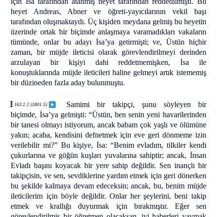
için İsa tarafından atanmış heyet tarafından reddedilmişti. Bu
heyet Andreas, Abner ve öğreti-yayıcılarının vekil başı
tarafından oluşmaktaydı. Üç kişiden meydana gelmiş bu heyetin
üzerinde ortak bir biçimde anlaşmaya varamadıkları vakaların
tümünde, onlar bu adayı İsa’ya getirmişti; ve, Üstün hiçbir
zaman, bir müjde ileticisi olarak görevlendirilmeyi derinden
arzulayan bir kişiyi dahi reddetmemişken, İsa ile
konuştuklarında müjde ileticileri haline gelmeyi artık istememiş
bir düzineden fazla aday bulunmuştu.
Samimi bir takipçi, şunu söyleyen bir
163:2.2 (1801.5)
biçimde, İsa’ya gelmişti: “Üstün, ben senin yeni havarilerinden
bir tanesi olmayı istiyorum, ancak babam çok yaşlı ve ölümüne
yakın; acaba, kendisini defnetmek için eve geri dönmeme izin
verilebilir mi?” Bu kişiye, İsa: “Benim evladım, tilkiler kendi
çukurlarına ve göğün kuşları yuvalarına sahiptir; ancak, İnsan
Evladı başını koyacak bir yere sahip değildir. Sen inançlı bir
takipçisin, ve sen, sevdiklerine yardım etmek için geri dönerken
bu şekilde kalmaya devam edeceksin; ancak, bu, benim müjde
ileticilerim için böyle değildir. Onlar her şeylerini, beni takip
etmek ve krallığı duyurmak için bırakmıştır. Eğer sen
görevlendirilmiş bir öğretmen olacaksan, iyi haberleri yaymak