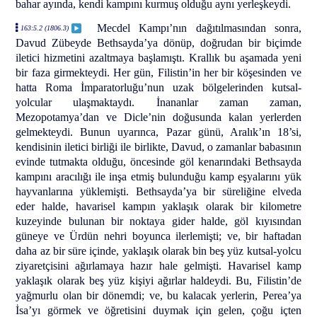
bahar ayında, kendi kampını kurmuş olduğu aynı yerleşkeydi.
Mecdel Kampı’nın dağıtılmasından sonra,
163:5.2 (1806.3)
Davud Zübeyde Bethsayda’ya dönüp, doğrudan bir biçimde
iletici hizmetini azaltmaya başlamıştı. Krallık bu aşamada yeni
bir faza girmekteydi. Her gün, Filistin’in her bir köşesinden ve
hatta Roma İmparatorluğu’nun uzak bölgelerinden kutsal-
yolcular ulaşmaktaydı. İnananlar zaman zaman,
Mezopotamya’dan ve Dicle’nin doğusunda kalan yerlerden
gelmekteydi. Bunun uyarınca, Pazar günü, Aralık’ın 18’si,
kendisinin iletici birliği ile birlikte, Davud, o zamanlar babasının
evinde tutmakta olduğu, öncesinde göl kenarındaki Bethsayda
kampını aracılığı ile inşa etmiş bulunduğu kamp eşyalarını yük
hayvanlarına yüklemişti. Bethsayda’ya bir süreliğine elveda
eder halde, havarisel kampın yaklaşık olarak bir kilometre
kuzeyinde bulunan bir noktaya gider halde, göl kıyısından
güneye ve Ürdün nehri boyunca ilerlemişti; ve, bir haftadan
daha az bir süre içinde, yaklaşık olarak bin beş yüz kutsal-yolcu
ziyaretçisini ağırlamaya hazır hale gelmişti. Havarisel kamp
yaklaşık olarak beş yüz kişiyi ağırlar haldeydi. Bu, Filistin’de
yağmurlu olan bir dönemdi; ve, bu kalacak yerlerin, Perea’ya
İsa’yı görmek ve öğretisini duymak için gelen, çoğu içten