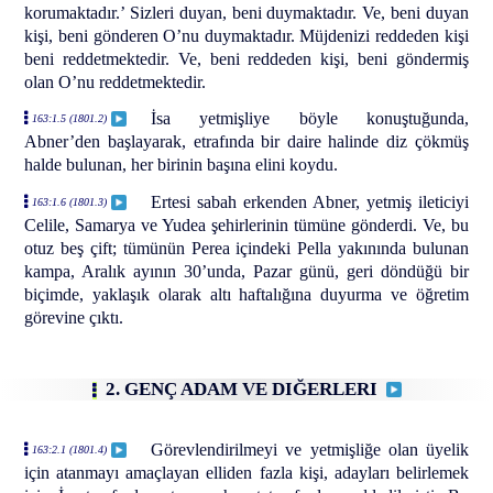
korumaktadır.’ Sizleri duyan, beni duymaktadır. Ve, beni duyan
kişi, beni gönderen O’nu duymaktadır. Müjdenizi reddeden kişi
beni reddetmektedir. Ve, beni reddeden kişi, beni göndermiş
olan O’nu reddetmektedir.
İsa yetmişliye böyle konuştuğunda,
163:1.5 (1801.2)
Abner’den başlayarak, etrafında bir daire halinde diz çökmüş
halde bulunan, her birinin başına elini koydu.
Ertesi sabah erkenden Abner, yetmiş ileticiyi
163:1.6 (1801.3)
Celile, Samarya ve Yudea şehirlerinin tümüne gönderdi. Ve, bu
otuz beş çift; tümünün Perea içindeki Pella yakınında bulunan
kampa, Aralık ayının 30’unda, Pazar günü, geri döndüğü bir
biçimde, yaklaşık olarak altı haftalığına duyurma ve öğretim
görevine çıktı.
2. GENÇ ADAM VE DIĞERLERI
Görevlendirilmeyi ve yetmişliğe olan üyelik
163:2.1 (1801.4)
için atanmayı amaçlayan elliden fazla kişi, adayları belirlemek