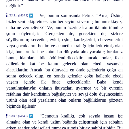
değildir.”
Ve, bunun sonrasında Petrus: “Ama, Üstün,
163:3.4 (1804.1)
bizler seni takip etmek için her şeyimizi vermiş bulunmaktayız,
daha ne vermeliyiz?” Ve, bunun üzerine İsa on ikilinin tümüne
şunu söylemişti: “Gerçekten de, gerçekten de, sizlere
söylüyorum; servetini, evini, eşini, kardeşlerini, ebeveynlerini
veya çocuklarını benim ve cennetin krallığı için terk etmiş olan
kişi, bunların kat be katını bu dünyada almayacaktır; bırakınız
bunu, idamlarla bile ödüllendirilecektir; ancak, onlar, feda
edilenlerin kat be katını gelecek olan ebedi yaşamda
alacaklardır. Ancak, bu dünyada en önde gelenlerin çoğu en
sonra gelecek olup, en sonda gelenler çoğu hallerde ebedi
yaşam içinde ilk önce geleceklerdir. Baba kendi
yaratılmışlarıyla; onların ihtiyaçları uyarınca ve bir evrenin
refahına dair kendisinin bağışlayıcı ve sevgi dolu düşüncesinin
ürünü olan adil yasalarına olan onların bağlılıklarını gözeten
biçimde ilgilenir.
“Cennetin krallığı, çok sayıda insanı işe
163:3.5 (1804.2)
almakta olan ve kendi üzüm bağında çalıştırmak için sabahın
erken saatlerinde işçileri tutmaya gitmiş bir ev sahibi gibidir. Bu