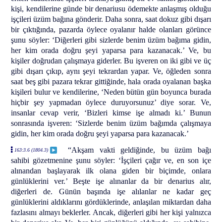
kişi, kendilerine günde bir denariusu ödemekte anlaşmış olduğu
işçileri üzüm bağına gönderir. Daha sonra, saat dokuz gibi dışarı
bir çıktığında, pazarda öylece oyalanır halde olanları görünce
şunu söyler: ‘Diğerleri gibi sizlerde benim üzüm bağıma gidin,
her kim orada doğru şeyi yaparsa para kazanacak.’ Ve, bu
kişiler doğrudan çalışmaya giderler. Bu işveren on iki gibi ve üç
gibi dışarı çıkıp, aynı şeyi tekrardan yapar. Ve, öğleden sonra
saat beş gibi pazara tekrar gittiğinde, hala orada oyalanan başka
kişileri bulur ve kendilerine, ‘Neden bütün gün boyunca burada
hiçbir şey yapmadan öylece duruyorsunuz’ diye sorar. Ve,
insanlar cevap verir, ‘Bizleri kimse işe almadı ki.’ Bunun
sonrasında işveren: ‘Sizlerde benim üzüm bağımda çalışmaya
gidin, her kim orada doğru şeyi yaparsa para kazanacak.’
“Akşam vakti geldiğinde, bu üzüm bağı
163:3.6 (1804.3)
sahibi gözetmenine şunu söyler: ‘İşçileri çağır ve, en son içe
alınandan başlayarak ilk olana giden bir biçimde, onlara
günlüklerini ver.’ Beşte işe alınanlar da bir denarius alır,
diğerleri de. Günün başında işe alılanlar ne kadar geç
günlüklerini aldıklarını gördüklerinde, anlaşılan miktardan daha
fazlasını almayı beklerler. Ancak, diğerleri gibi her kişi yalnızca