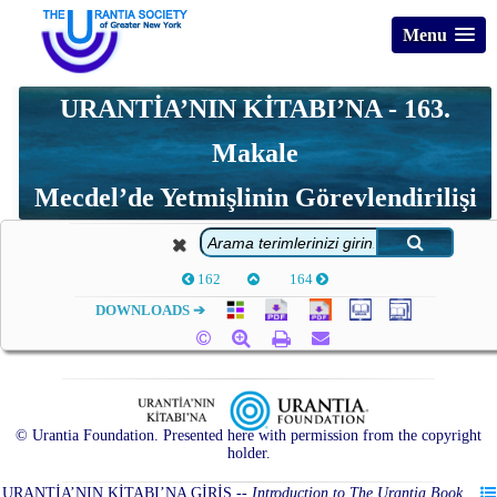
Menu
URANTİA’NIN KİTABI’NA - 163.
Makale
Mecdel’de Yetmişlinin Görevlendirilişi
162
164
DOWNLOADS ➔
© Urantia Foundation. Presented here with permission from the copyright
holder.
URANTİA’NIN KİTABI’NA GİRİŞ
--
Introduction to The Urantia Book