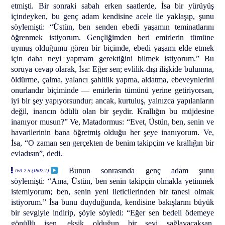
etmişti. Bir sonraki sabah erken saatlerde, İsa bir yürüyüş
içindeyken, bu genç adam kendisine acele ile yaklaşıp, şunu
söylemişti: “Üstün, ben senden ebedi yaşamın teminatlarını
öğrenmek istiyorum. Gençliğimden beri emirlerin tümüne
uymuş olduğumu gören bir biçimde, ebedi yaşamı elde etmek
için daha neyi yapmam gerektiğini bilmek istiyorum.” Bu
soruya cevap olarak, İsa: Eğer sen; evlilik-dışı ilişkide bulunma,
öldürme, çalma, yalancı şahitlik yapma, aldatma, ebeveynlerini
onurlandır biçiminde — emirlerin tümünü yerine getiriyorsan,
iyi bir şey yapıyorsundur; ancak, kurtuluş, yalnızca yapılanların
değil, inancın ödülü olan bir şeydir. Krallığın bu müjdesine
inanıyor musun?” Ve, Matadormus: “Evet, Üstün, ben, senin ve
havarilerinin bana öğretmiş olduğu her şeye inanıyorum. Ve,
İsa, “O zaman sen gerçekten de benim takipçim ve krallığın bir
evladısın”, dedi.
Bunun sonrasında genç adam şunu
163:2.5 (1802.1)
söylemişti: “Ama, Üstün, ben senin takipçin olmakla yetinmek
istemiyorum; ben, senin yeni ileticilerinden bir tanesi olmak
istiyorum.” İsa bunu duyduğunda, kendisine bakışlarını büyük
bir sevgiyle indirip, şöyle söyledi: “Eğer sen bedeli ödemeye
gönüllü isen, eksik olduğun bir şeyi sağlayacaksan,