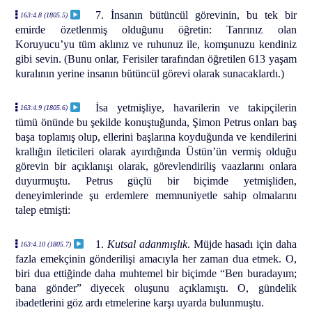
7. İnsanın bütüncül görevinin, bu tek bir
163:4.8 (1805.5)
emirde özetlenmiş olduğunu öğretin: Tanrınız olan
Koruyucu’yu tüm aklınız ve ruhunuz ile, komşunuzu kendiniz
gibi sevin. (Bunu onlar, Ferisiler tarafından öğretilen 613 yaşam
kuralının yerine insanın bütüncül görevi olarak sunacaklardı.)
İsa yetmişliye, havarilerin ve takipçilerin
163:4.9 (1805.6)
tümü önünde bu şekilde konuştuğunda, Şimon Petrus onları baş
başa toplamış olup, ellerini başlarına koyduğunda ve kendilerini
krallığın ileticileri olarak ayırdığında Üstün’ün vermiş olduğu
görevin bir açıklanışı olarak, görevlendiriliş vaazlarını onlara
duyurmuştu. Petrus güçlü bir biçimde yetmişliden,
deneyimlerinde şu erdemlere memnuniyetle sahip olmalarını
talep etmişti:
1.
Kutsal adanmışlık
. Müjde hasadı için daha
163:4.10 (1805.7)
fazla emekçinin gönderilişi amacıyla her zaman dua etmek. O,
biri dua ettiğinde daha muhtemel bir biçimde “Ben buradayım;
bana gönder” diyecek oluşunu açıklamıştı. O, gündelik
ibadetlerini göz ardı etmelerine karşı uyarda bulunmuştu.