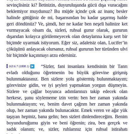
sevinçlisiniz ki? İletinizin, duyuruluşunda gücü dışa vuracağını
beklemiyor muydunuz? Bu müjde içinde çok az inanç besler
halinde gittiğiniz de mi, başarısından bu kadar şaşırmış halde
geri döndünüz? Ve, şimdi, her ne kadar ben neşeli halinize ket
vurmayacak olsam da, sizleri, ruhsal gurur olarak, gururun
dışarıdan kolayca görülemeyecek olan detaylarına karşı sert bir
biçimde uyarmak istiyorum. Eğer siz, adaletsiz olan, Lucifer’in
çöküşünü anlayacak olursanız, ruhsal gururun her türünden ulvi
bir biçimde kaçınmayı arzu edersiniz.
“Sizler, fani insanlara kendisinin bir Tanrı
163:6.7 (1808.1)
evladı olduğunu öğretmenin bu büyük görevine girişmiş
bulunmaktasınız. Ben sizlere yolu göstermiş bulunmaktayım;
görevinize gidin, ve iyi şeyleri yapmaktan yorgun düşmeyin.
Sizlere ve çağlar boyunca adımlarınızı takip edecek olan
herkese, şunu söylememe izin verin: ben her zaman yakında
bulunmaktayım; ve, benim davet çağrım her zaman yakında
olup, her zaman yakında bulunacaktır. Emek veren ve ağır yük
taşıyan hepiniz, bana gelin; ben sizleri dinlendireceğim. Benim
boyunduruğumu giyin ve beni öğrenin; zira, ben gerçek ve
sadık olanım; ve, sizler, ruhlarınız için ruhsal istirahatı