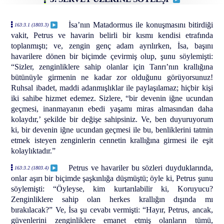
İsa’nın Matadormus ile konuşmasını bitirdiği
163:3.1 (1803.3)
vakit, Petrus ve havarin belirli bir kısmı kendisi etrafında
toplanmıştı; ve, zengin genç adam ayrılırken, İsa, başını
havarilere dönen bir biçimde çevirmiş olup, şunu söylemişti:
“Sizler, zenginliklere sahip olanlar için Tanrı’nın krallığına
bütünüyle girmenin ne kadar zor olduğunu görüyorsunuz!
Ruhsal ibadet, maddi adanmışlıklar ile paylaşılamaz; hiçbir kişi
iki sahibe hizmet edemez. Sizlere, “bir devenin iğne ucundan
geçmesi, inanmayanın ebedi yaşamı miras almasından daha
kolaydır,’ şekilde bir değişe sahipsiniz. Ve, ben duyuruyorum
ki, bir devenin iğne ucundan geçmesi ile bu, benliklerini tatmin
etmek isteyen zenginlerin cennetin krallığına girmesi ile eşit
kolaylıktadır.”
Petrus ve havariler bu sözleri duyduklarında,
163:3.2 (1803.4)
onlar aşırı bir biçimde şaşkınlığa düşmüştü; öyle ki, Petrus şunu
söylemişti: “Öyleyse, kim kurtarılabilir ki, Koruyucu?
Zenginliklere sahip olan herkes krallığın dışında mı
bırakılacak?” Ve, İsa şu cevabı vermişti: “Hayır, Petrus, ancak,
güvenlerini zenginliklere emanet etmiş olanların tümü,