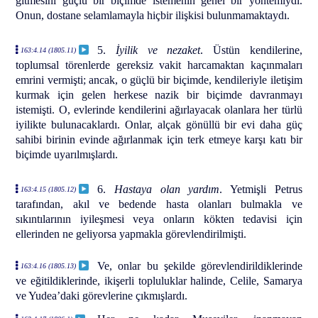
gitmesini güçlü bir biçimde istemenin genel bir yöntemiydi.
Onun, dostane selamlamayla hiçbir ilişkisi bulunmamaktaydı.
5.
İyilik ve nezaket
. Üstün kendilerine,
163:4.14 (1805.11)
toplumsal törenlerde gereksiz vakit harcamaktan kaçınmaları
emrini vermişti; ancak, o güçlü bir biçimde, kendileriyle iletişim
kurmak için gelen herkese nazik bir biçimde davranmayı
istemişti. O, evlerinde kendilerini ağırlayacak olanlara her türlü
iyilikte bulunacaklardı. Onlar, alçak gönüllü bir evi daha güç
sahibi birinin evinde ağırlanmak için terk etmeye karşı katı bir
biçimde uyarılmışlardı.
6.
Hastaya olan yardım
. Yetmişli Petrus
163:4.15 (1805.12)
tarafından, akıl ve bedende hasta olanları bulmakla ve
sıkıntılarının iyileşmesi veya onların kökten tedavisi için
ellerinden ne geliyorsa yapmakla görevlendirilmişti.
Ve, onlar bu şekilde görevlendirildiklerinde
163:4.16 (1805.13)
ve eğitildiklerinde, ikişerli topluluklar halinde, Celile, Samarya
ve Yudea’daki görevlerine çıkmışlardı.