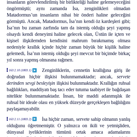
insanların görevlendirilmiş bir birlikteliği haline gelemeyeceğini
öngörmüştü; aynı zamanda İsa, zenginlikleri olmadan
Matadormus’un insanların nihai bir önderi haline geleceğini
görmüştü. Ancak, Matadormus, İsa’nın kendi öz kardeşleri gibi;
İsa’nın bu zaman zarfında tam da istemiş olduğu şeyi yapmış
olsaydı kendi deneyimi haline gelecek olan, Üstün ile içten ve
kişisel ilişkilemden kendisini mahrum bırakmamış olması
nedeniyle krallık içinde hiçbir zaman büyük bir kişilik haline
gelemedi, İsa’nın istemiş olduğu şeyi mevcut bir biçimde birkaç
yıl sonra yapmış olmasına rağmen.
Zenginliklerin, cennetin krallığına giriş ile
163:2.10 (1803.1)
doğrudan hiçbir ilişkisi bulunmamaktadır; ancak,
servete
derinden sevgi besleyişin
ilişkisi bulunmaktadır. Krallığın ruhsal
bağlılıkları, maddiyatı baş tacı eder tutuma taabiyet ile bağdaşan
nitelikte bulunmamaktadır. İnsan, bir maddi adanmışlık ile
ruhsal bir ideale olası en yüksek düzeyde gerçekleşen bağlılığını
paylaşamayabilir.
İsa hiçbir zaman, servete sahip olmanın yanlış
163:2.11 (1803.2)
olduğunu öğretmemiştir. O yalnızca on ikili ve yetmişliden,
dünyasal iyeliklerinin tümünü ortak amaca adamalarını