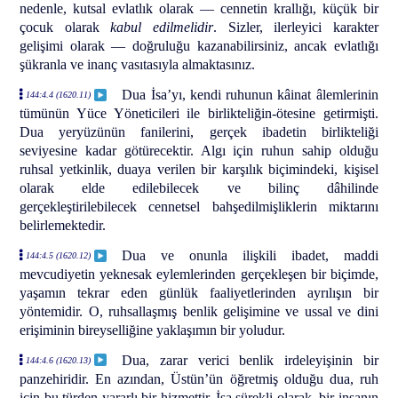
nedenle, kutsal evlatlık olarak — cennetin krallığı, küçük bir
çocuk olarak
kabul edilmelidir
. Sizler, ilerleyici karakter
gelişimi olarak — doğruluğu kazanabilirsiniz, ancak evlatlığı
şükranla ve inanç vasıtasıyla almaktasınız.
Dua İsa’yı, kendi ruhunun kâinat âlemlerinin
144:4.4 (1620.11)
tümünün Yüce Yöneticileri ile birlikteliğin-ötesine getirmişti.
Dua yeryüzünün fanilerini, gerçek ibadetin birlikteliği
seviyesine kadar götürecektir. Algı için ruhun sahip olduğu
ruhsal yetkinlik, duaya verilen bir karşılık biçimindeki, kişisel
olarak elde edilebilecek ve bilinç dâhilinde
gerçekleştirilebilecek cennetsel bahşedilmişliklerin miktarını
belirlemektedir.
Dua ve onunla ilişkili ibadet, maddi
144:4.5 (1620.12)
mevcudiyetin yeknesak eylemlerinden gerçekleşen bir biçimde,
yaşamın tekrar eden günlük faaliyetlerinden ayrılışın bir
yöntemidir. O, ruhsallaşmış benlik gelişimine ve ussal ve dini
erişiminin bireyselliğine yaklaşımın bir yoludur.
Dua, zarar verici benlik irdeleyişinin bir
144:4.6 (1620.13)
panzehiridir. En azından, Üstün’ün öğretmiş olduğu dua, ruh
için bu türden yararlı bir hizmettir. İsa sürekli olarak, bir insanın