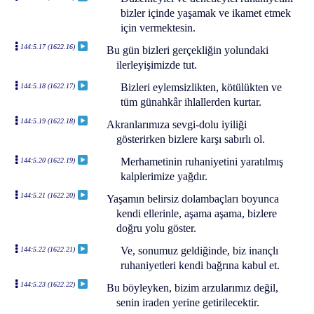
bizler içinde yaşamak ve ikamet etmek
için vermektesin.
144:5.17 (1622.16)
Bu gün bizleri gerçekliğin yolundaki
ilerleyişimizde tut.
Bizleri eylemsizlikten, kötülükten ve
144:5.18 (1622.17)
tüm günahkâr ihlallerden kurtar.
144:5.19 (1622.18)
Akranlarımıza sevgi-dolu iyiliği
gösterirken bizlere karşı sabırlı ol.
Merhametinin ruhaniyetini yaratılmış
144:5.20 (1622.19)
kalplerimize yağdır.
144:5.21 (1622.20)
Yaşamın belirsiz dolambaçları boyunca
kendi ellerinle, aşama aşama, bizlere
doğru yolu göster.
Ve, sonumuz geldiğinde, biz inançlı
144:5.22 (1622.21)
ruhaniyetleri kendi bağrına kabul et.
144:5.23 (1622.22)
Bu böyleyken, bizim arzularımız değil,
senin iraden yerine getirilecektir.