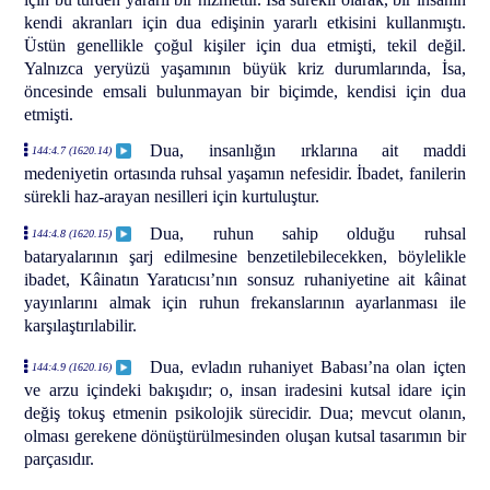
kendi akranları için dua edişinin yararlı etkisini kullanmıştı.
Üstün genellikle çoğul kişiler için dua etmişti, tekil değil.
Yalnızca yeryüzü yaşamının büyük kriz durumlarında, İsa,
öncesinde emsali bulunmayan bir biçimde, kendisi için dua
etmişti.
Dua, insanlığın ırklarına ait maddi
144:4.7 (1620.14)
medeniyetin ortasında ruhsal yaşamın nefesidir. İbadet, fanilerin
sürekli haz-arayan nesilleri için kurtuluştur.
Dua, ruhun sahip olduğu ruhsal
144:4.8 (1620.15)
bataryalarının şarj edilmesine benzetilebilecekken, böylelikle
ibadet, Kâinatın Yaratıcısı’nın sonsuz ruhaniyetine ait kâinat
yayınlarını almak için ruhun frekanslarının ayarlanması ile
karşılaştırılabilir.
Dua, evladın ruhaniyet Babası’na olan içten
144:4.9 (1620.16)
ve arzu içindeki bakışıdır; o, insan iradesini kutsal idare için
değiş tokuş etmenin psikolojik sürecidir. Dua; mevcut olanın,
olması gerekene dönüştürülmesinden oluşan kutsal tasarımın bir
parçasıdır.