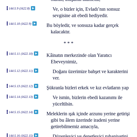
Ve, o bizler için, Evladı’nın sonsuz
144:5.9 (1622.8)
sevgisine ait ebedi hediyedir.
144:5.10 (1622.9)
Bu böyledir, ve sonsuza kadar gerçek
kalacaktır.
* * *
144:5.11 (1622.10)
Kâinatın merkezinde olan Yaratıcı
Ebeveynimiz,
Doğanı üzerimize bahşet ve karakterini
144:5.12 (1622.11)
ver.
144:5.13 (1622.12)
Şükranla bizleri erkek ve kız evlatların yap
Ve ismin, bizlerin ebedi kazanımı ile
144:5.14 (1622.13)
yüceltilsin.
144:5.15 (1622.14)
Meleklerin ışık içinde arzunu yerine getirişi
gibi bu âlem üzerinde iradeni yerine
getirebilmemiz amacıyla,
Düzenleyici ve denetleyici ruhaniyetini
144:5.16 (1622.15)