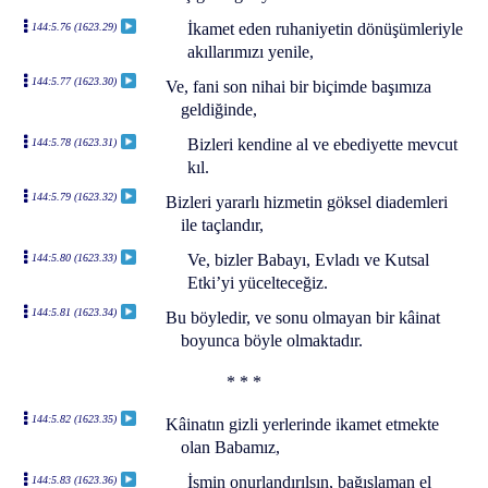
İkamet eden ruhaniyetin dönüşümleriyle
144:5.76 (1623.29)
akıllarımızı yenile,
144:5.77 (1623.30)
Ve, fani son nihai bir biçimde başımıza
geldiğinde,
Bizleri kendine al ve ebediyette mevcut
144:5.78 (1623.31)
kıl.
144:5.79 (1623.32)
Bizleri yararlı hizmetin göksel diademleri
ile taçlandır,
Ve, bizler Babayı, Evladı ve Kutsal
144:5.80 (1623.33)
Etki’yi yücelteceğiz.
144:5.81 (1623.34)
Bu böyledir, ve sonu olmayan bir kâinat
boyunca böyle olmaktadır.
* * *
144:5.82 (1623.35)
Kâinatın gizli yerlerinde ikamet etmekte
olan Babamız,
İsmin onurlandırılsın, bağışlaman el
144:5.83 (1623.36)