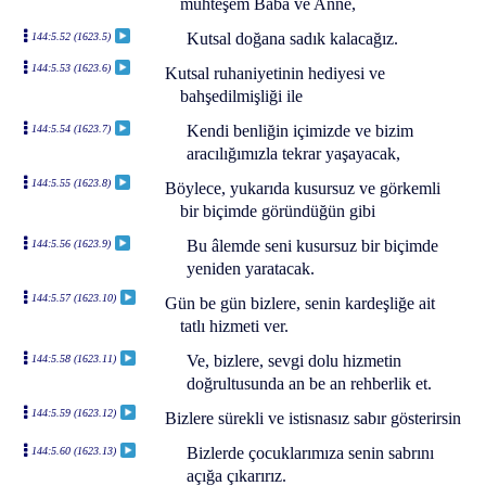
muhteşem Baba ve Anne,
Kutsal doğana sadık kalacağız.
144:5.52 (1623.5)
144:5.53 (1623.6)
Kutsal ruhaniyetinin hediyesi ve
bahşedilmişliği ile
Kendi benliğin içimizde ve bizim
144:5.54 (1623.7)
aracılığımızla tekrar yaşayacak,
144:5.55 (1623.8)
Böylece, yukarıda kusursuz ve görkemli
bir biçimde göründüğün gibi
Bu âlemde seni kusursuz bir biçimde
144:5.56 (1623.9)
yeniden yaratacak.
144:5.57 (1623.10)
Gün be gün bizlere, senin kardeşliğe ait
tatlı hizmeti ver.
Ve, bizlere, sevgi dolu hizmetin
144:5.58 (1623.11)
doğrultusunda an be an rehberlik et.
144:5.59 (1623.12)
Bizlere sürekli ve istisnasız sabır gösterirsin
Bizlerde çocuklarımıza senin sabrını
144:5.60 (1623.13)
açığa çıkarırız.