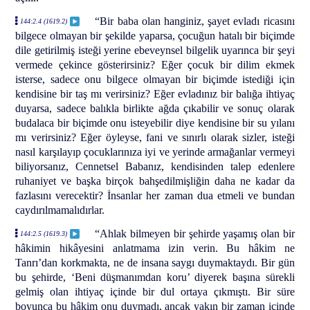
“Bir baba olan hanginiz, şayet evladı ricasını
144:2.4 (1619.2)
bilgece olmayan bir şekilde yaparsa, çocuğun hatalı bir biçimde
dile getirilmiş isteği yerine ebeveynsel bilgelik uyarınca bir şeyi
vermede çekince gösterirsiniz? Eğer çocuk bir dilim ekmek
isterse, sadece onu bilgece olmayan bir biçimde istediği için
kendisine bir taş mı verirsiniz? Eğer evladınız bir balığa ihtiyaç
duyarsa, sadece balıkla birlikte ağda çıkabilir ve sonuç olarak
budalaca bir biçimde onu isteyebilir diye kendisine bir su yılanı
mı verirsiniz? Eğer öyleyse, fani ve sınırlı olarak sizler, isteği
nasıl karşılayıp çocuklarınıza iyi ve yerinde armağanlar vermeyi
biliyorsanız, Cennetsel Babanız, kendisinden talep edenlere
ruhaniyet ve başka birçok bahşedilmişliğin daha ne kadar da
fazlasını verecektir? İnsanlar her zaman dua etmeli ve bundan
caydırılmamalıdırlar.
“Ahlak bilmeyen bir şehirde yaşamış olan bir
144:2.5 (1619.3)
hâkimin hikâyesini anlatmama izin verin. Bu hâkim ne
Tanrı’dan korkmakta, ne de insana saygı duymaktaydı. Bir gün
bu şehirde, ‘Beni düşmanımdan koru’ diyerek başına sürekli
gelmiş olan ihtiyaç içinde bir dul ortaya çıkmıştı. Bir süre
boyunca bu hâkim onu duymadı, ancak yakın bir zaman içinde