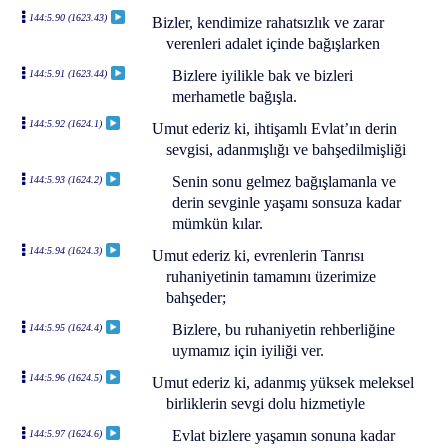
144:5.90 (1623.43)
Bizler, kendimize rahatsızlık ve zarar
verenleri adalet içinde bağışlarken
Bizlere iyilikle bak ve bizleri
144:5.91 (1623.44)
merhametle bağışla.
144:5.92 (1624.1)
Umut ederiz ki, ihtişamlı Evlat’ın derin
sevgisi, adanmışlığı ve bahşedilmişliği
Senin sonu gelmez bağışlamanla ve
144:5.93 (1624.2)
derin sevginle yaşamı sonsuza kadar
mümkün kılar.
144:5.94 (1624.3)
Umut ederiz ki, evrenlerin Tanrısı
ruhaniyetinin tamamını üzerimize
bahşeder;
Bizlere, bu ruhaniyetin rehberliğine
144:5.95 (1624.4)
uymamız için iyiliği ver.
144:5.96 (1624.5)
Umut ederiz ki, adanmış yüksek meleksel
birliklerin sevgi dolu hizmetiyle
Evlat bizlere yaşamın sonuna kadar
144:5.97 (1624.6)