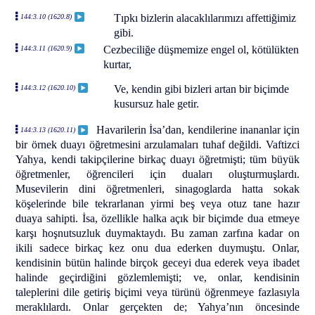
Tıpkı bizlerin alacaklılarımızı affettiğimiz
144:3.10 (1620.8)
gibi.
Cezbeciliğe düşmemize engel ol, kötülükten
144:3.11 (1620.9)
kurtar,
Ve, kendin gibi bizleri artan bir biçimde
144:3.12 (1620.10)
kusursuz hale getir.
Havarilerin İsa’dan, kendilerine inananlar için
144:3.13 (1620.11)
bir örnek duayı öğretmesini arzulamaları tuhaf değildi. Vaftizci
Yahya, kendi takipçilerine birkaç duayı öğretmişti; tüm büyük
öğretmenler, öğrencileri için duaları oluşturmuşlardı.
Musevilerin dini öğretmenleri, sinagoglarda hatta sokak
köşelerinde bile tekrarlanan yirmi beş veya otuz tane hazır
duaya sahipti. İsa, özellikle halka açık bir biçimde dua etmeye
karşı hoşnutsuzluk duymaktaydı. Bu zaman zarfına kadar on
ikili sadece birkaç kez onu dua ederken duymuştu. Onlar,
kendisinin bütün halinde birçok geceyi dua ederek veya ibadet
halinde geçirdiğini gözlemlemişti; ve, onlar, kendisinin
taleplerini dile getiriş biçimi veya türünü öğrenmeye fazlasıyla
meraklılardı. Onlar gerçekten de; Yahya’nın öncesinde