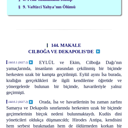
§ 9. Vaftizci Yahya’nın Ölümü
144. MAKALE
CILBOĞA VE DEKAPOLIS’DE
EYLÜL ve Ekim, Cilboğa Dağı’nın
144:0.1 (1617.1)
yamaçlarında, insanların arasından çekilinmiş bir biçimde
herkesten uzak bir kampta geçirilmişti. Eylül ayını İsa burada,
krallığın gerçeklikleri ile ilgili kendilerine öğretide ve
yönergelerde bulunan bir biçimde, havarileriyle yalnız
geçirmişti.
Orada, İsa ve havarilerinin bu zaman zarfını
144:0.2 (1617.2)
Samarya ve Dekapolis sınırlarında herkesten uzak bir biçimde
geçirmelerinin birçok nedeni bulunmaktaydı. Kudüs dini
yöneticileri oldukça düşmancıldı; Hirodes Antipa, kendisini
hem serbest bırakmadan hem de öldürmeden korkan bir