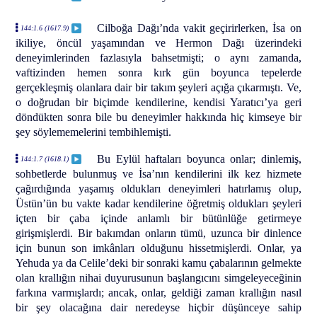
Cilboğa Dağı’nda vakit geçirirlerken, İsa on
144:1.6 (1617.9)
ikiliye, öncül yaşamından ve Hermon Dağı üzerindeki
deneyimlerinden fazlasıyla bahsetmişti; o aynı zamanda,
vaftizinden hemen sonra kırk gün boyunca tepelerde
gerçekleşmiş olanlara dair bir takım şeyleri açığa çıkarmıştı. Ve,
o doğrudan bir biçimde kendilerine, kendisi Yaratıcı’ya geri
döndükten sonra bile bu deneyimler hakkında hiç kimseye bir
şey söylememelerini tembihlemişti.
Bu Eylül haftaları boyunca onlar; dinlemiş,
144:1.7 (1618.1)
sohbetlerde bulunmuş ve İsa’nın kendilerini ilk kez hizmete
çağırdığında yaşamış oldukları deneyimleri hatırlamış olup,
Üstün’ün bu vakte kadar kendilerine öğretmiş oldukları şeyleri
içten bir çaba içinde anlamlı bir bütünlüğe getirmeye
girişmişlerdi. Bir bakımdan onların tümü, uzunca bir dinlence
için bunun son imkânları olduğunu hissetmişlerdi. Onlar, ya
Yehuda ya da Celile’deki bir sonraki kamu çabalarının gelmekte
olan krallığın nihai duyurusunun başlangıcını simgeleyeceğinin
farkına varmışlardı; ancak, onlar, geldiği zaman krallığın nasıl
bir şey olacağına dair neredeyse hiçbir düşünceye sahip