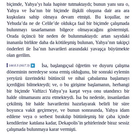
biçimde, Yahya’yı hala hapiste tutmaktaydı; bunun yanı sıra o,
Yahya ve İsa’nın bir biçimde ilişkili oluşuna dair ara ara
kuşkulara sahip olmaya devam etmişti. Bu koşullar, ne
Yehuda’da ne de Celile’de oldukça faal bir biçimde çalışmada
bulunmayı tasarlamanın bilgece olmayacağını göstermişti.
Orada üçüncü bir neden de bulunmaktaydı: artan sayıdaki
inananla birlikte daha da kötüleşmiş bulunan, Yahya’nın takipçi
önderleri ile İsa’nın havarileri arasındaki yavaşça büyümekte
olan gerilim.
İsa, başlangıçsal öğretim ve duyuru çalışma
144:0.3 (1617.3)
döneminin neredeyse sona ermiş olduğunu, bir sonraki eylemin
yeryüzü üzerindeki bütüncül ve nihai çabalarına başlamayı
içerdiğini bilmekteydi; ve, o bu girişime başlamanın, herhangi
bir biçimde Vaftizci Yahya’ya karşıt veya onu utandırıcı bir
halde olmamasını arzu etmekteydi. İsa bu nedenle, insanlardan
çekilmiş bir halde havarilerini hazırlayarak belirli bir süre
boyunca vakit geçirmeye, ve bunun sonrasında, Yahya idam
edilene veya o serbest bırakılıp bütünleşmiş bir çaba içinde
kendilerine katılana kadar, Dekapolis’in şehirlerinde biraz sessiz
çalışmada bulunmaya karar vermişti.