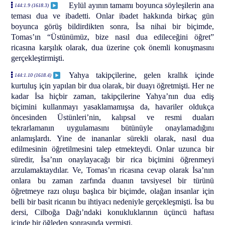
Eylül ayının tamamı boyunca söyleşilerin ana
144:1.9 (1618.3)
teması dua ve ibadetti. Onlar ibadet hakkında birkaç gün
boyunca görüş bildirdikten sonra, İsa nihai bir biçimde,
Tomas’ın “Üstünümüz, bize nasıl dua edileceğini öğret”
ricasına karşılık olarak, dua üzerine çok önemli konuşmasını
gerçekleştirmişti.
Yahya takipçilerine, gelen krallık içinde
144:1.10 (1618.4)
kurtuluş için yapılan bir dua olarak, bir duayı öğretmişti. Her ne
kadar İsa hiçbir zaman, takipçilerine Yahya’nın dua ediş
biçimini kullanmayı yasaklamamışsa da, havariler oldukça
öncesinden Üstünleri’nin, kalıpsal ve resmi duaları
tekrarlamanın uygulamasını bütünüyle onaylamadığını
anlamışlardı. Yine de inananlar sürekli olarak, nasıl dua
edilmesinin öğretilmesini talep etmekteydi. Onlar uzunca bir
süredir, İsa’nın onaylayacağı bir rica biçimini öğrenmeyi
arzulamaktaydılar. Ve, Tomas’ın ricasına cevap olarak İsa’nın
onlara bu zaman zarfında duanın tavsiyesel bir türünü
öğretmeye razı oluşu başlıca bir biçimde, olağan insanlar için
belli bir basit ricanın bu ihtiyacı nedeniyle gerçekleşmişti. İsa bu
dersi, Cilboğa Dağı’ndaki konukluklarının üçüncü haftası
içinde bir öğleden sonrasında vermişti.