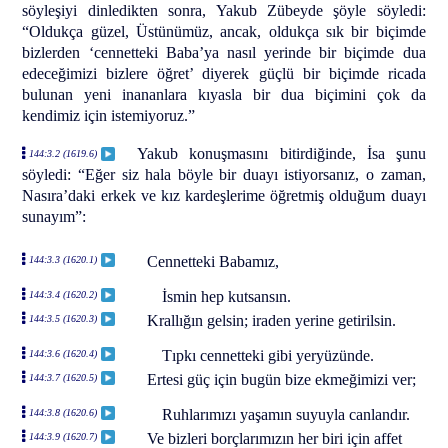
söyleşiyi dinledikten sonra, Yakub Zübeyde şöyle söyledi:
“Oldukça güzel, Üstünümüz, ancak, oldukça sık bir biçimde
bizlerden ‘cennetteki Baba’ya nasıl yerinde bir biçimde dua
edeceğimizi bizlere öğret’ diyerek güçlü bir biçimde ricada
bulunan yeni inananlara kıyasla bir dua biçimini çok da
kendimiz için istemiyoruz.”
Yakub konuşmasını bitirdiğinde, İsa şunu
144:3.2 (1619.6)
söyledi: “Eğer siz hala böyle bir duayı istiyorsanız, o zaman,
Nasıra’daki erkek ve kız kardeşlerime öğretmiş olduğum duayı
sunayım”:
Cennetteki Babamız,
144:3.3 (1620.1)
İsmin hep kutsansın.
144:3.4 (1620.2)
Krallığın gelsin; iraden yerine getirilsin.
144:3.5 (1620.3)
Tıpkı cennetteki gibi yeryüzünde.
144:3.6 (1620.4)
Ertesi güç için bugün bize ekmeğimizi ver;
144:3.7 (1620.5)
Ruhlarımızı yaşamın suyuyla canlandır.
144:3.8 (1620.6)
Ve bizleri borçlarımızın her biri için affet
144:3.9 (1620.7)