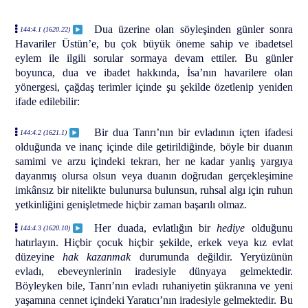
Dua üzerine olan söyleşinden günler sonra
144:4.1 (1620.22)
Havariler Üstün’e, bu çok büyük öneme sahip ve ibadetsel
eylem ile ilgili sorular sormaya devam ettiler. Bu günler
boyunca, dua ve ibadet hakkında, İsa’nın havarilere olan
yönergesi, çağdaş terimler içinde şu şekilde özetlenip yeniden
ifade edilebilir:
Bir dua Tanrı’nın bir evladının içten ifadesi
144:4.2 (1621.1)
olduğunda ve inanç içinde dile getirildiğinde, böyle bir duanın
samimi ve arzu içindeki tekrarı, her ne kadar yanlış yargıya
dayanmış olursa olsun veya duanın doğrudan gerçekleşimine
imkânsız bir nitelikte bulunursa bulunsun, ruhsal algı için ruhun
yetkinliğini genişletmede hiçbir zaman başarılı olmaz.
Her duada, evlatlığın bir
hediye
olduğunu
144:4.3 (1620.10)
hatırlayın. Hiçbir çocuk hiçbir şekilde, erkek veya kız evlat
düzeyine
hak
kazanmak
durumunda değildir. Yeryüzünün
evladı, ebeveynlerinin iradesiyle dünyaya gelmektedir.
Böyleyken bile, Tanrı’nın evladı ruhaniyetin şükranına ve yeni
yaşamına cennet içindeki Yaratıcı’nın iradesiyle gelmektedir. Bu