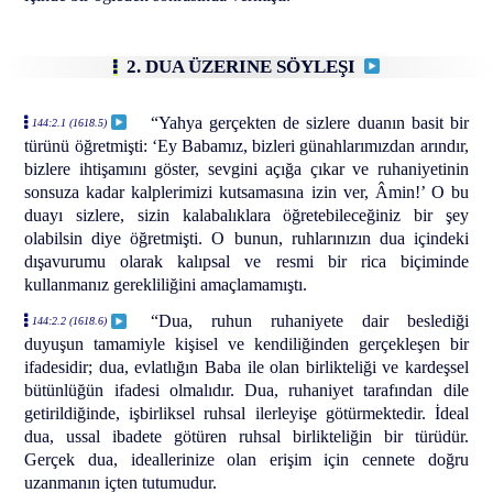
2. DUA ÜZERINE SÖYLEŞI
“Yahya gerçekten de sizlere duanın basit bir
144:2.1 (1618.5)
türünü öğretmişti: ‘Ey Babamız, bizleri günahlarımızdan arındır,
bizlere ihtişamını göster, sevgini açığa çıkar ve ruhaniyetinin
sonsuza kadar kalplerimizi kutsamasına izin ver, Âmin!’ O bu
duayı sizlere, sizin kalabalıklara öğretebileceğiniz bir şey
olabilsin diye öğretmişti. O bunun, ruhlarınızın dua içindeki
dışavurumu olarak kalıpsal ve resmi bir rica biçiminde
kullanmanız gerekliliğini amaçlamamıştı.
“Dua, ruhun ruhaniyete dair beslediği
144:2.2 (1618.6)
duyuşun tamamiyle kişisel ve kendiliğinden gerçekleşen bir
ifadesidir; dua, evlatlığın Baba ile olan birlikteliği ve kardeşsel
bütünlüğün ifadesi olmalıdır. Dua, ruhaniyet tarafından dile
getirildiğinde, işbirliksel ruhsal ilerleyişe götürmektedir. İdeal
dua, ussal ibadete götüren ruhsal birlikteliğin bir türüdür.
Gerçek dua, ideallerinize olan erişim için cennete doğru
uzanmanın içten tutumudur.