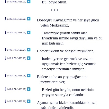
Bu, böyle olsun.
144:5.68 (1623.21)
* * *
144:5.69 (1623.22)
Dosdoğru Kaynağımız ve her şeye gücü
yeten Merkezimiz,
Tamamiyle şükran sahibi olan
144:5.70 (1623.23)
Evladı’nın ismine saygı duyulsun ve bu
isim kutsansın.
144:5.71 (1623.24)
Cömertliklerin ve bahşedilmişliklerin,
İradeni yerine getirmek ve arzunu
144:5.72 (1623.25)
uygulamak için bizlere güç vermek
amacıyla üzerimize inmiştir.
144:5.73 (1623.26)
Bizlere an be an yaşam ağacının
meyvelerini ver;
Bizleri gün be gün, onun nehrinin
144:5.74 (1623.27)
yaşayan sularıyla canlandır.
144:5.75 (1623.28)
Aşama aşama bizleri karanlıktan kutsal
ışığa doğru yönlendir.