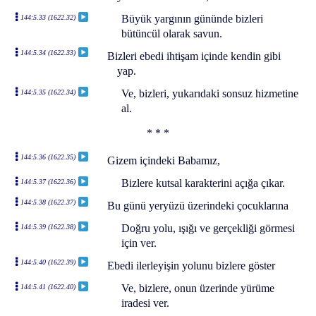
Büyük yargının gününde bizleri
144:5.33 (1622.32)
bütüncül olarak savun.
144:5.34 (1622.33)
Bizleri ebedi ihtişam içinde kendin gibi
yap.
Ve, bizleri, yukarıdaki sonsuz hizmetine
144:5.35 (1622.34)
al.
* * *
144:5.36 (1622.35)
Gizem içindeki Babamız,
Bizlere kutsal karakterini açığa çıkar.
144:5.37 (1622.36)
144:5.38 (1622.37)
Bu günü yeryüzü üzerindeki çocuklarına
Doğru yolu, ışığı ve gerçekliği görmesi
144:5.39 (1622.38)
için ver.
144:5.40 (1622.39)
Ebedi ilerleyişin yolunu bizlere göster
Ve, bizlere, onun üzerinde yürüme
144:5.41 (1622.40)
iradesi ver.