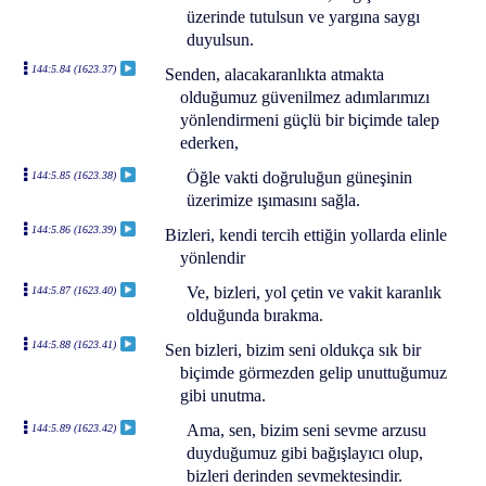
üzerinde tutulsun ve yargına saygı
duyulsun.
144:5.84 (1623.37)
Senden, alacakaranlıkta atmakta
olduğumuz güvenilmez adımlarımızı
yönlendirmeni güçlü bir biçimde talep
ederken,
Öğle vakti doğruluğun güneşinin
144:5.85 (1623.38)
üzerimize ışımasını sağla.
144:5.86 (1623.39)
Bizleri, kendi tercih ettiğin yollarda elinle
yönlendir
Ve, bizleri, yol çetin ve vakit karanlık
144:5.87 (1623.40)
olduğunda bırakma.
144:5.88 (1623.41)
Sen bizleri, bizim seni oldukça sık bir
biçimde görmezden gelip unuttuğumuz
gibi unutma.
Ama, sen, bizim seni sevme arzusu
144:5.89 (1623.42)
duyduğumuz gibi bağışlayıcı olup,
bizleri derinden sevmektesindir.