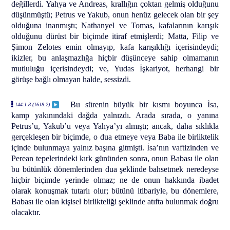
değillerdi. Yahya ve Andreas, krallığın çoktan gelmiş olduğunu
düşünmüştü; Petrus ve Yakub, onun henüz gelecek olan bir şey
olduğuna inanmıştı; Nathanyel ve Tomas, kafalarının karışık
olduğunu dürüst bir biçimde itiraf etmişlerdi; Matta, Filip ve
Şimon Zelotes emin olmayıp, kafa karışıklığı içerisindeydi;
ikizler, bu anlaşmazlığa hiçbir düşünceye sahip olmamanın
mutluluğu içerisindeydi; ve, Yudas İşkariyot, herhangi bir
görüşe bağlı olmayan halde, sessizdi.
Bu sürenin büyük bir kısmı boyunca İsa,
144:1.8 (1618.2)
kamp yakınındaki dağda yalnızdı. Arada sırada, o yanına
Petrus’u, Yakub’u veya Yahya’yı almıştı; ancak, daha sıklıkla
gerçekleşen bir biçimde, o dua etmeye veya Baba ile birliktelik
içinde bulunmaya yalnız başına gitmişti. İsa’nın vaftizinden ve
Perean tepelerindeki kırk gününden sonra, onun Babası ile olan
bu bütünlük dönemlerinden dua şeklinde bahsetmek neredeyse
hiçbir biçimde yerinde olmaz; ne de onun hakkında ibadet
olarak konuşmak tutarlı olur; bütünü itibariyle, bu dönemlere,
Babası ile olan kişisel birlikteliği şeklinde atıfta bulunmak doğru
olacaktır.