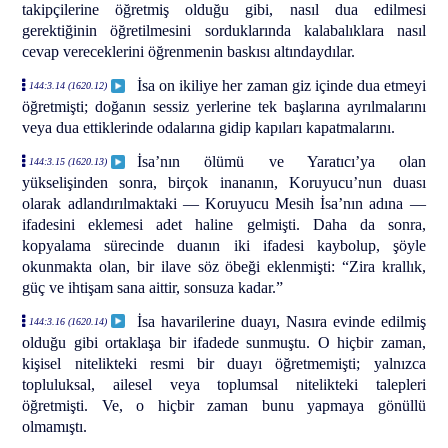
takipçilerine öğretmiş olduğu gibi, nasıl dua edilmesi
gerektiğinin öğretilmesini sorduklarında kalabalıklara nasıl
cevap vereceklerini öğrenmenin baskısı altındaydılar.
İsa on ikiliye her zaman giz içinde dua etmeyi
144:3.14 (1620.12)
öğretmişti; doğanın sessiz yerlerine tek başlarına ayrılmalarını
veya dua ettiklerinde odalarına gidip kapıları kapatmalarını.
İsa’nın ölümü ve Yaratıcı’ya olan
144:3.15 (1620.13)
yükselişinden sonra, birçok inananın, Koruyucu’nun duası
olarak adlandırılmaktaki — Koruyucu Mesih İsa’nın adına —
ifadesini eklemesi adet haline gelmişti. Daha da sonra,
kopyalama sürecinde duanın iki ifadesi kaybolup, şöyle
okunmakta olan, bir ilave söz öbeği eklenmişti: “Zira krallık,
güç ve ihtişam sana aittir, sonsuza kadar.”
İsa havarilerine duayı, Nasıra evinde edilmiş
144:3.16 (1620.14)
olduğu gibi ortaklaşa bir ifadede sunmuştu. O hiçbir zaman,
kişisel nitelikteki resmi bir duayı öğretmemişti; yalnızca
topluluksal, ailesel veya toplumsal nitelikteki talepleri
öğretmişti. Ve, o hiçbir zaman bunu yapmaya gönüllü
olmamıştı.