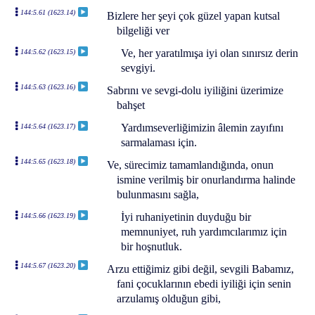
144:5.61 (1623.14)
Bizlere her şeyi çok güzel yapan kutsal
bilgeliği ver
Ve, her yaratılmışa iyi olan sınırsız derin
144:5.62 (1623.15)
sevgiyi.
144:5.63 (1623.16)
Sabrını ve sevgi-dolu iyiliğini üzerimize
bahşet
Yardımseverliğimizin âlemin zayıfını
144:5.64 (1623.17)
sarmalaması için.
144:5.65 (1623.18)
Ve, sürecimiz tamamlandığında, onun
ismine verilmiş bir onurlandırma halinde
bulunmasını sağla,
İyi ruhaniyetinin duyduğu bir
144:5.66 (1623.19)
memnuniyet, ruh yardımcılarımız için
bir hoşnutluk.
144:5.67 (1623.20)
Arzu ettiğimiz gibi değil, sevgili Babamız,
fani çocuklarının ebedi iyiliği için senin
arzulamış olduğun gibi,