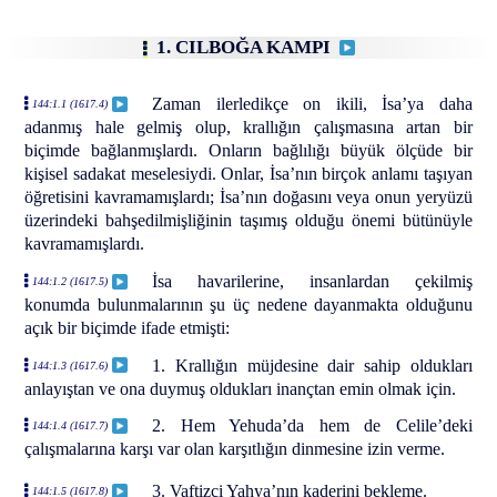
1. CILBOĞA KAMPI
Zaman ilerledikçe on ikili, İsa’ya daha
144:1.1 (1617.4)
adanmış hale gelmiş olup, krallığın çalışmasına artan bir
biçimde bağlanmışlardı. Onların bağlılığı büyük ölçüde bir
kişisel sadakat meselesiydi. Onlar, İsa’nın birçok anlamı taşıyan
öğretisini kavramamışlardı; İsa’nın doğasını veya onun yeryüzü
üzerindeki bahşedilmişliğinin taşımış olduğu önemi bütünüyle
kavramamışlardı.
İsa havarilerine, insanlardan çekilmiş
144:1.2 (1617.5)
konumda bulunmalarının şu üç nedene dayanmakta olduğunu
açık bir biçimde ifade etmişti:
1. Krallığın müjdesine dair sahip oldukları
144:1.3 (1617.6)
anlayıştan ve ona duymuş oldukları inançtan emin olmak için.
2. Hem Yehuda’da hem de Celile’deki
144:1.4 (1617.7)
çalışmalarına karşı var olan karşıtlığın dinmesine izin verme.
3. Vaftizci Yahya’nın kaderini bekleme.
144:1.5 (1617.8)