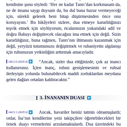
kendisine şunu söyledi: ‘Her ne kadar Tanrı’dan korkmasam da,
ne de insana saygı duysam da, bu dul bana huzur vermeyeceği
için, sürekli gelerek beni bitap düşürmesinden önce onu
koruyayım.’ Bu hikâyeleri sizlere, dua etmeye kararlılığınızı
teşvik etmek için söylüyorum, ricalarınızın yukarıdaki adil ve
doğru Babayı değiştirecek olacağını ima etmek için değil. Sizin
kararlılığınız, buna rağmen, Tanrı’nın iltimasını kazanmak için
değil, yeryüzü tutumunuzu değiştirmek ve ruhaniyetin algılanışı
için ruhunuzun yetkinliğini arttırmak amacıyladır.
“Ancak, sizler dua ettiğinizde, çok az inancı
144:2.6 (1619.4)
kullanırsınız. İçten inanç, ruhun genişlemesinin ve ruhsal
ilerleyişin yolunda bulunabilecek maddi zorluklardan meydana
gelen dağları ortadan kaldıracaktır.”
3. İNANANIN DUASI
Ancak, havariler henüz tatmin olmamışlardı;
144:3.1 (1619.5)
onlar, İsa’nın kendilerine yeni takipçilere öğretebilecekleri bir
örnek duayı vermelerini arzulamaktalardı. Dua üzerindeki bu