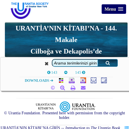
Menu
URANTİA’NIN KİTABI’NA - 144.
Makale
Cilboğa ve Dekapolis’de
143
145
DOWNLOADS ➔
© Urantia Foundation. Presented here with permission from the copyright
holder.
URANTİA’NIN KİTABI’NA GİRİŞ
--
Introduction to The Urantia Book