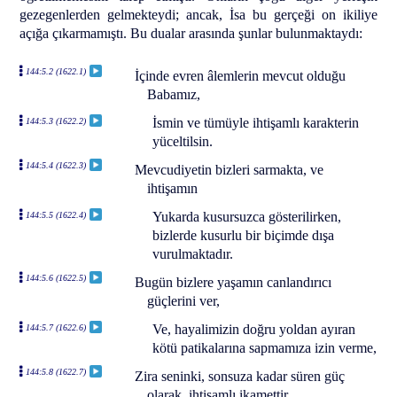
gezegenlerden gelmekteydi; ancak, İsa bu gerçeği on ikiliye
açığa çıkarmamıştı. Bu dualar arasında şunlar bulunmaktaydı:
144:5.2 (1622.1)
İçinde evren âlemlerin mevcut olduğu
Babamız,
İsmin ve tümüyle ihtişamlı karakterin
144:5.3 (1622.2)
yüceltilsin.
144:5.4 (1622.3)
Mevcudiyetin bizleri sarmakta, ve
ihtişamın
Yukarda kusursuzca gösterilirken,
144:5.5 (1622.4)
bizlerde kusurlu bir biçimde dışa
vurulmaktadır.
144:5.6 (1622.5)
Bugün bizlere yaşamın canlandırıcı
güçlerini ver,
Ve, hayalimizin doğru yoldan ayıran
144:5.7 (1622.6)
kötü patikalarına sapmamıza izin verme,
144:5.8 (1622.7)
Zira seninki, sonsuza kadar süren güç
olarak, ihtişamlı ikamettir,