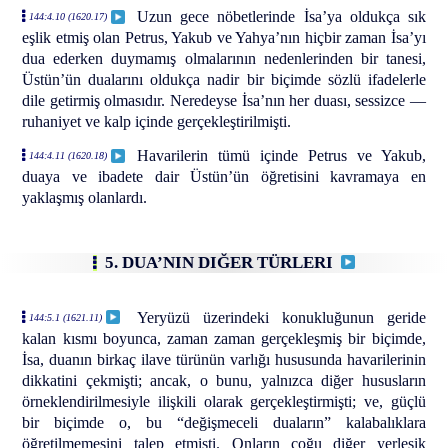
Uzun gece nöbetlerinde İsa’ya oldukça sık
144:4.10 (1620.17)
eşlik etmiş olan Petrus, Yakub ve Yahya’nın hiçbir zaman İsa’yı
dua ederken duymamış olmalarının nedenlerinden bir tanesi,
Üstün’ün dualarını oldukça nadir bir biçimde sözlü ifadelerle
dile getirmiş olmasıdır. Neredeyse İsa’nın her duası, sessizce —
ruhaniyet ve kalp içinde gerçekleştirilmişti.
Havarilerin tümü içinde Petrus ve Yakub,
144:4.11 (1620.18)
duaya ve ibadete dair Üstün’ün öğretisini kavramaya en
yaklaşmış olanlardı.
5. DUA’NIN DIĞER TÜRLERI
Yeryüzü üzerindeki konukluğunun geride
144:5.1 (1621.11)
kalan kısmı boyunca, zaman zaman gerçekleşmiş bir biçimde,
İsa, duanın birkaç ilave türünün varlığı hususunda havarilerinin
dikkatini çekmişti; ancak, o bunu, yalnızca diğer hususların
örneklendirilmesiyle ilişkili olarak gerçekleştirmişti; ve, güçlü
bir biçimde o, bu “değişmeceli duaların” kalabalıklara
öğretilmemesini talep etmişti. Onların çoğu diğer yerleşik