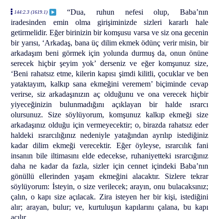
“Dua, ruhun nefesi olup, Baba’nın
144:2.3 (1619.1)
iradesinden emin olma girişiminizde sizleri kararlı hale
getirmelidir. Eğer birinizin bir komşusu varsa ve siz ona gecenin
bir yarısı, ‘Arkadaş, bana üç dilim ekmek ödünç verir misin, bir
arkadaşım beni görmek için yolunda durmuş da, onun önüne
serecek hiçbir şeyim yok’ derseniz ve eğer komşunuz size,
‘Beni rahatsız etme, kilerin kapısı şimdi kilitli, çocuklar ve ben
yataktayım, kalkıp sana ekmeğini veremem’ biçiminde cevap
verirse, siz arkadaşınızın aç olduğunu ve ona verecek hiçbir
yiyeceğinizin bulunmadığını açıklayan bir halde ısrarcı
olursunuz. Size söylüyorum, komşunuz kalkıp ekmeği size
arkadaşınız olduğu için vermeyecektir; o, birazda rahatsız eder
haldeki ısrarcılığınız nedeniyle yatağından ayrılıp istediğiniz
kadar dilim ekmeği verecektir. Eğer öyleyse, ısrarcılık fani
insanın bile iltimasını elde edecekse, ruhaniyetteki ısrarcığınız
daha ne kadar da fazla, sizler için cennet içindeki Baba’nın
gönüllü ellerinden yaşam ekmeğini alacaktır. Sizlere tekrar
söylüyorum: İsteyin, o size verilecek; arayın, onu bulacaksınız;
çalın, o kapı size açılacak. Zira isteyen her bir kişi, istediğini
alır; arayan, bulur; ve, kurtuluşun kapılarını çalana, bu kapı
açılır.