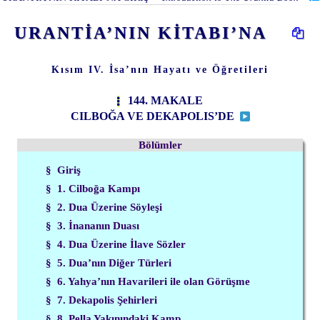
URANTİA’NIN KİTABI’NA
Kısım IV. İsa’nın Hayatı ve Öğretileri
144. MAKALE
CILBOĞA VE DEKAPOLIS’DE
Bölümler
§ Giriş
§ 1. Cilboğa Kampı
§ 2. Dua Üzerine Söyleşi
§ 3. İnananın Duası
§ 4. Dua Üzerine İlave Sözler
§ 5. Dua’nın Diğer Türleri
§ 6. Yahya’nın Havarileri ile olan Görüşme
§ 7. Dekapolis Şehirleri
§ 8. Pella Yakınındaki Kamp