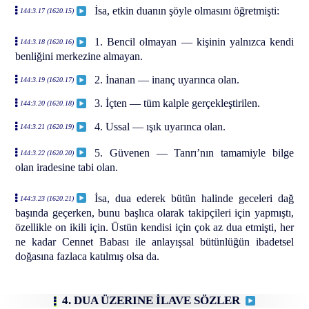
İsa, etkin duanın şöyle olmasını öğretmişti:
144:3.17 (1620.15)
1. Bencil olmayan — kişinin yalnızca kendi
144:3.18 (1620.16)
benliğini merkezine almayan.
2. İnanan — inanç uyarınca olan.
144:3.19 (1620.17)
3. İçten — tüm kalple gerçekleştirilen.
144:3.20 (1620.18)
4. Ussal — ışık uyarınca olan.
144:3.21 (1620.19)
5. Güvenen — Tanrı’nın tamamiyle bilge
144:3.22 (1620.20)
olan iradesine tabi olan.
İsa, dua ederek bütün halinde geceleri dağ
144:3.23 (1620.21)
başında geçerken, bunu başlıca olarak takipçileri için yapmıştı,
özellikle on ikili için. Üstün kendisi için çok az dua etmişti, her
ne kadar Cennet Babası ile anlayışsal bütünlüğün ibadetsel
doğasına fazlaca katılmış olsa da.
4. DUA ÜZERINE İLAVE SÖZLER