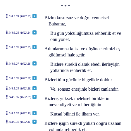
* * *
144:5.24 (1622.23)
Bizim kusursuz ve doğru cennetsel
Babamız,
Bu gün yolculuğumuza rehberlik et ve
144:5.25 (1622.24)
onu yönet.
144:5.26 (1622.25)
Adımlarımızı kutsa ve düşüncelerimizi eş
güdümsel hale getir.
Bizlere sürekli olarak ebedi ilerleyişin
144:5.27 (1622.26)
yollarında rehberlik et.
144:5.28 (1622.27)
Bizleri tüm gücünle bilgelikle doldur.
Ve, sonsuz enerjinle bizleri canlandır.
144:5.29 (1622.28)
144:5.30 (1622.29)
Bizlere, yüksek meleksel birliklerin
mevcudiyeti ve rehberliğinin
Kutsal bilinci ile ilham ver.
144:5.31 (1622.30)
144:5.32 (1622.31)
Bizlere ışığın sürekli yukarı doğru uzanan
yolunda rehberlik et;