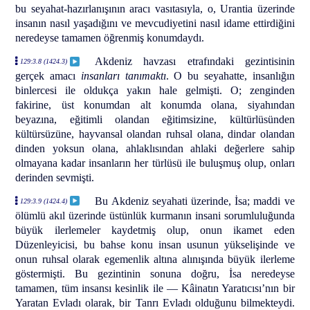
bu seyahat-hazırlanışının aracı vasıtasıyla, o, Urantia üzerinde
insanın nasıl yaşadığını ve mevcudiyetini nasıl idame ettirdiğini
neredeyse tamamen öğrenmiş konumdaydı.
Akdeniz havzası etrafındaki gezintisinin
129:3.8 (1424.3)
gerçek amacı
insanları tanımaktı
. O bu seyahatte, insanlığın
binlercesi ile oldukça yakın hale gelmişti. O; zenginden
fakirine, üst konumdan alt konumda olana, siyahından
beyazına, eğitimli olandan eğitimsizine, kültürlüsünden
kültürsüzüne, hayvansal olandan ruhsal olana, dindar olandan
dinden yoksun olana, ahlaklısından ahlaki değerlere sahip
olmayana kadar insanların her türlüsü ile buluşmuş olup, onları
derinden sevmişti.
Bu Akdeniz seyahati üzerinde, İsa; maddi ve
129:3.9 (1424.4)
ölümlü akıl üzerinde üstünlük kurmanın insani sorumluluğunda
büyük ilerlemeler kaydetmiş olup, onun ikamet eden
Düzenleyicisi, bu bahse konu insan usunun yükselişinde ve
onun ruhsal olarak egemenlik altına alınışında büyük ilerleme
göstermişti. Bu gezintinin sonuna doğru, İsa neredeyse
tamamen, tüm insansı kesinlik ile — Kâinatın Yaratıcısı’nın bir
Yaratan Evladı olarak, bir Tanrı Evladı olduğunu bilmekteydi.