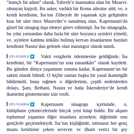
“inançlı bir adam” olarak, Yahveh’e inanmakta olan bir Musevi-
olmayan kişiydi. Bu asker, varlıklı bir Roma ailesine aitti; ve, o
kendi kendisine, İsa’nın Zübeyde ile yaşamak için gelişinden
kısa bir süre önce Museviler’e sunulmuş olan, Kapernaum’da
güzel bir sinagog inşa etmeyi görev edinmişti. İsa bu sinagogda,
bu yılın yarısından daha fazla bir süre boyunca ayinleri yönetti;
ve, ayinlere katılma imkânı bulmuş kervan insanlarının bazıları
kendisini Nasıra’dan gelmek olan marangoz olarak tanıdı.
Vakit vergilerin ödenmesine geldiğinde, İsa
129:1.8 (1420.5)
kendisini, bir “Kapernaum’un usta zanaatkârı” olarak kaydetti.
Bu günden dünya yaşamının sonuna kadar, Kapernaum’un bir
sakini olarak bilindi. O hiçbir zaman başka bir yasal ikametgâh
bildirmedi; buna rağmen o diğerlerinin, çeşitli nedenlerden
dolayı, Şam, Bethani, Nasıra ve hatta İskenderiye’de kendi
ikametini göstermesine izin verdi.
Kapernaum sinagogu içerisinde, o,
129:1.9 (1420.6)
kütüphane çekmecelerinde birçok yeni kitap buldu. Bir akşam
toplumsal yaşamını diğer insanlara ayırırken, diğerinde onu
gençlerle geçirmekteydi. İsa’nın kişiliğinde, istisnasız her genç
insanı kendisine çeken sevecen ve ilham verici bir şey