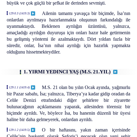
büyük ve çok güçlü bir şefkat ile derinden sevmişti.
Ailenin tamamı yavaşça bir biçimde, İsa’nın
129:0.3 (1419.3)
onlardan ayrılmaya hazırlanmakta oluşunun farkındalığı ile
uyanmaktaydı. Beklenen ayrılığın üzüntüsü, yalnızca,
amaçladığı ayrılığın duyuruşu için onları hazır hale getirmenin
bu gelişmiş yöntemi ile azalmaktaydı. Dört yıldan fazla bir
süredir, onlar, İsa’nın nihai ayrılığı için hazırlık yapmakta
olduğunu hissetmekteydiler.
1. YIRMI YEDINCI YAŞ (M.S. 21.YIL)
M.S. 21 olan bu yılın Ocak ayında, yağmurlu
129:1.1 (1419.4)
bir Pazar sabahı, İsa; yalnızca, Tiberya’ya kadar gidip oradan da
Celile Denizi etrafındaki diğer şehirlere bir ziyarette
bulunacağının açıklamasını yaparak, ailesinden törensiz bir
biçimde ayrıldı. Ve, böylece İsa, bu hanenin düzenli bir üyesi
haline bir daha gelmeyerek, onlardan ayrıldı.
O bir haftasını, yakın zaman içerisinde
129:1.2 (1419.5)
Celile’nin başkenti olarak Seforis’i geçecek olan yeni şehir