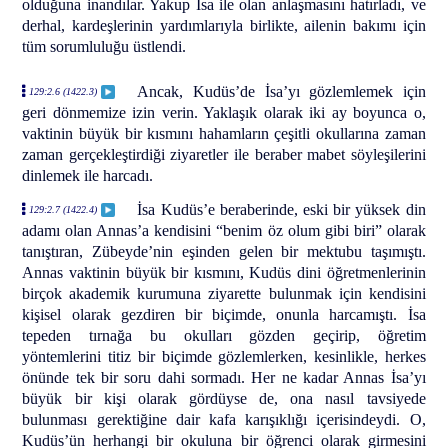
olduğuna inandılar. Yakup İsa ile olan anlaşmasını hatırladı, ve
derhal, kardeşlerinin yardımlarıyla birlikte, ailenin bakımı için
tüm sorumluluğu üstlendi.
Ancak, Kudüs’de İsa’yı gözlemlemek için
129:2.6 (1422.3)
geri dönmemize izin verin. Yaklaşık olarak iki ay boyunca o,
vaktinin büyük bir kısmını hahamların çeşitli okullarına zaman
zaman gerçekleştirdiği ziyaretler ile beraber mabet söyleşilerini
dinlemek ile harcadı.
İsa Kudüs’e beraberinde, eski bir yüksek din
129:2.7 (1422.4)
adamı olan Annas’a kendisini “benim öz olum gibi biri” olarak
tanıştıran, Zübeyde’nin eşinden gelen bir mektubu taşımıştı.
Annas vaktinin büyük bir kısmını, Kudüs dini öğretmenlerinin
birçok akademik kurumuna ziyarette bulunmak için kendisini
kişisel olarak gezdiren bir biçimde, onunla harcamıştı. İsa
tepeden tırnağa bu okulları gözden geçirip, öğretim
yöntemlerini titiz bir biçimde gözlemlerken, kesinlikle, herkes
önünde tek bir soru dahi sormadı. Her ne kadar Annas İsa’yı
büyük bir kişi olarak gördüyse de, ona nasıl tavsiyede
bulunması gerektiğine dair kafa karışıklığı içerisindeydi. O,
Kudüs’ün herhangi bir okuluna bir öğrenci olarak girmesini