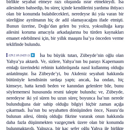
birlikte seyahat etmeye razı oluşunda ısrar etmekteydi. İsa
ailesinden bahsedip, bu süreç içinde kendilerini yardıma ihtiyacı
olan bir konumda bulabilecekleri, neredeyse iki yıla varan bir
süreliğine ayrılmanın hiç de adil olamayacağını ifade etmişti.
Bunun üzerine, Doğu’dan gelen bu yolcu, yoksulluğa karşı
ailesini koruma amacıyla arkadaşlarına bu türden kaynakları
emanet edebilmesi için, bir yıllık maaşını İsa’ya önceden verme
teklifinde bulundu.
İsa bu büyük tutarı, Zübeyde’nin oğlu olan
129:2.10 (1423.1)
Yahya’ya aktardı. Ve, sizlere, Yahya’nın bu parayı Kapernaum
emlağı üzerindeki rehinin kaldırılışında nasıl kullanmış olduğu
anlatılmıştır. İsa Zübeyde’yi, bu Akdeniz seyahati hakkında
bütünüyle kendisinin sırdaşı yaptı; ancak, İsa ondan, hiç
kimseye, hatta kendi beden ve kanından gelenlere bile, bunu
söylememesi hususunda resmi talepte bulundu; ve, Zübeyde,
neredeyse iki yıl süren bu uzun süreç boyunca İsa’nın nerede
bulunduğuna dair sahip olduğu bilgiyi hiçbir zaman açığa
çıkarmadı. İsa’nın bu seyahatten dönüşünden önce, Nasıra’da
bulunan ailesi, ölmüş olduğu fikrine vararak onun hakkında
daha fazla düşünmekten vazgeçmek üzere olan bir konumda
bulunmaktaydı. Yalnızca, bir kaç sefer oğlu Yahya ile birlikte