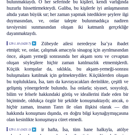
bulunmaktaydı. O her seferinde bu kişileri, kendi varlığında
huzurlu hissettirmekteydi. Galiba, bu kişilerle iyi anlaşmasının
altıda yatan büyük sır; her zaman yapmak istediklere şeylere ilgi
duymasından, ve, onlar talepte bulunmadıkça nadiren
tavsiyesini sunmasından oluşan iki katmanlı gerçekliğe
dayanmaktaydı.
Zübeyde ailesi neredeyse İsa’ya ibadet
129:1.10 (1420.7)
etmişti; ve, onlar, çalışmak amacıyla sinagog için ayrılmasından
önce, akşam yemeği sonrasında her akşam soru ve cevaptan
oluşan söyleşilere hiçbir zaman katılmazlık etmemişlerdi.
Küçük komşular da, sıklıkla, bu akşam-yemeği-sonrası
buluşmalara katılmak için gelmekteydiler. Küçüklerden oluşan
bu topluluklara, İsa, tam da kavrayacakları derinlikte, çeşitli ve
gelişmiş yönergelerde bulundu. İsa onlarla; siyaset, sosyoloji,
bilim ve felsefe hakkındaki görüş ve ideallerini ifade eden bir
biçiminde, oldukça özgür bir şekilde konuşmaktaydı; ancak, o
hiçbir zaman, insanın Tanrı ile olan ilişkisi olarak — din
hakkında konuşması dışında, en doğru bilgi kaynağıymışçasına
olan kesinlikte konuşmaya cüret etmedi.
ir hafta, İsa, tüm hane halkıyla, atölye
129:1.11 (1421.1)