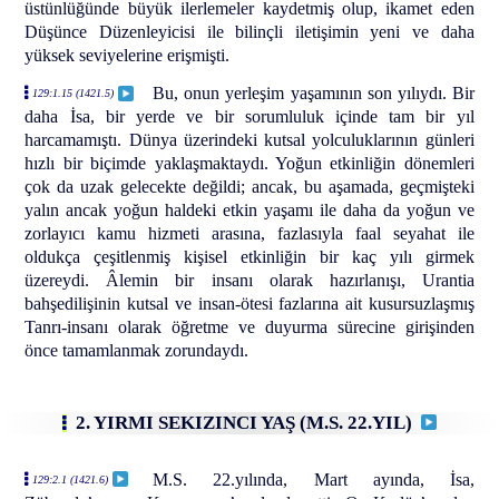
üstünlüğünde büyük ilerlemeler kaydetmiş olup, ikamet eden
Düşünce Düzenleyicisi ile bilinçli iletişimin yeni ve daha
yüksek seviyelerine erişmişti.
Bu, onun yerleşim yaşamının son yılıydı. Bir
129:1.15 (1421.5)
daha İsa, bir yerde ve bir sorumluluk içinde tam bir yıl
harcamamıştı. Dünya üzerindeki kutsal yolculuklarının günleri
hızlı bir biçimde yaklaşmaktaydı. Yoğun etkinliğin dönemleri
çok da uzak gelecekte değildi; ancak, bu aşamada, geçmişteki
yalın ancak yoğun haldeki etkin yaşamı ile daha da yoğun ve
zorlayıcı kamu hizmeti arasına, fazlasıyla faal seyahat ile
oldukça çeşitlenmiş kişisel etkinliğin bir kaç yılı girmek
üzereydi. Âlemin bir insanı olarak hazırlanışı, Urantia
bahşedilişinin kutsal ve insan-ötesi fazlarına ait kusursuzlaşmış
Tanrı-insanı olarak öğretme ve duyurma sürecine girişinden
önce tamamlanmak zorundaydı.
2. YIRMI SEKIZINCI YAŞ (M.S. 22.YIL)
M.S. 22.yılında, Mart ayında, İsa,
129:2.1 (1421.6)