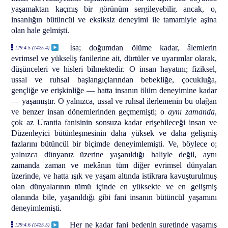
yaşamaktan kaçmış bir görünüm sergileyebilir, ancak, o,
insanlığın bütüncül ve eksiksiz deneyimi ile tamamiyle aşina
olan hale gelmişti.
İsa; doğumdan ölüme kadar, âlemlerin
129:4.5 (1425.4)
evrimsel ve yükseliş fanilerine ait, dürtüler ve uyarımlar olarak,
düşünceleri ve hisleri bilmektedir. O insan hayatını; fiziksel,
ussal ve ruhsal başlangıçlarından bebekliğe, çocukluğa,
gençliğe ve erişkinliğe — hatta insanın ölüm deneyimine kadar
— yaşamıştır. O yalnızca, ussal ve ruhsal ilerlemenin bu olağan
ve benzer insan dönemlerinden geçmemişti; o
aynı zamanda
,
çok az Urantia fanisinin sonsuza kadar erişebileceği insan ve
Düzenleyici bütünleşmesinin daha yüksek ve daha gelişmiş
fazlarını bütüncül bir biçimde deneyimlemişti. Ve, böylece o;
yalnızca dünyanız üzerine yaşanıldığı haliyle değil, aynı
zamanda zaman ve mekânın tüm diğer evrimsel dünyaları
üzerinde, ve hatta ışık ve yaşam altında istikrara kavuşturulmuş
olan dünyalarının tümü içinde en yüksekte ve en gelişmiş
olanında bile, yaşanıldığı gibi fani insanın bütüncül yaşamını
deneyimlemişti.
Her ne kadar fani bedenin suretinde yaşamış
129:4.6 (1425.5)