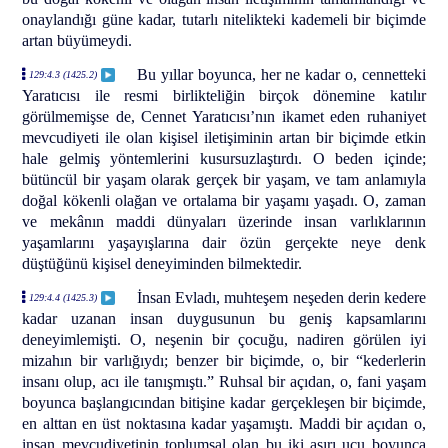
onaylandığı güne kadar, tutarlı nitelikteki kademeli bir biçimde
artan büyümeydi.
Bu yıllar boyunca, her ne kadar o, cennetteki
129:4.3 (1425.2)
Yaratıcısı ile resmi birlikteliğin birçok dönemine katılır
görülmemişse de, Cennet Yaratıcısı’nın ikamet eden ruhaniyet
mevcudiyeti ile olan kişisel iletişiminin artan bir biçimde etkin
hale gelmiş yöntemlerini kusursuzlaştırdı. O beden içinde;
bütüncül bir yaşam olarak gerçek bir yaşam, ve tam anlamıyla
doğal kökenli olağan ve ortalama bir yaşamı yaşadı. O, zaman
ve mekânın maddi dünyaları üzerinde insan varlıklarının
yaşamlarını yaşayışlarına dair özün gerçekte neye denk
düştüğünü kişisel deneyiminden bilmektedir.
İnsan Evladı, muhteşem neşeden derin kedere
129:4.4 (1425.3)
kadar uzanan insan duygusunun bu geniş kapsamlarını
deneyimlemişti. O, neşenin bir çocuğu, nadiren görülen iyi
mizahın bir varlığıydı; benzer bir biçimde, o, bir “kederlerin
insanı olup, acı ile tanışmıştı.” Ruhsal bir açıdan, o, fani yaşam
boyunca başlangıcından bitişine kadar gerçekleşen bir biçimde,
en alttan en üst noktasına kadar yaşamıştı. Maddi bir açıdan o,
insan mevcudiyetinin toplumsal olan bu iki aşırı ucu boyunca