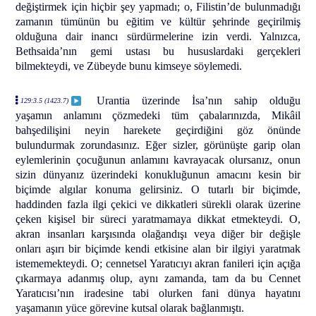
değiştirmek için hiçbir şey yapmadı; o, Filistin’de bulunmadığı
zamanın tümünün bu eğitim ve kültür şehrinde geçirilmiş
olduğuna dair inancı sürdürmelerine izin verdi. Yalnızca,
Bethsaida’nın gemi ustası bu hususlardaki gerçekleri
bilmekteydi, ve Zübeyde bunu kimseye söylemedi.
Urantia üzerinde İsa’nın sahip olduğu
129:3.5 (1423.7)
yaşamın anlamını çözmedeki tüm çabalarınızda, Mikâil
bahşedilişini neyin harekete geçirdiğini göz önünde
bulundurmak zorundasınız. Eğer sizler, görünüşte garip olan
eylemlerinin çocuğunun anlamını kavrayacak olursanız, onun
sizin dünyanız üzerindeki konukluğunun amacını kesin bir
biçimde algılar konuma gelirsiniz. O tutarlı bir biçimde,
haddinden fazla ilgi çekici ve dikkatleri sürekli olarak üzerine
çeken kişisel bir süreci yaratmamaya dikkat etmekteydi. O,
akran insanları karşısında olağandışı veya diğer bir değişle
onları aşırı bir biçimde kendi etkisine alan bir ilgiyi yaratmak
istememekteydi. O; cennetsel Yaratıcıyı akran fanileri için açığa
çıkarmaya adanmış olup, aynı zamanda, tam da bu Cennet
Yaratıcısı’nın iradesine tabi olurken fani dünya hayatını
yaşamanın yüce görevine kutsal olarak bağlanmıştı.