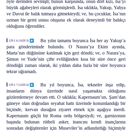
öyle derinden sevmişti; bunun karşısında, onun dört kızı, İsa’yı
büyük ağabeyleri olarak görmüşlerdi. İsa sıklıkla, Yakup, Yahya
ve Davut ile balık tutmaya gitmekteydi; ve, bu çocuklar, İsa’nın
uzman bir gemi ustası oluşuna ek olarak deneyimli bir balıkçı
olduğunu öğrendiler.
Bu yılın tamamı boyunca İsa her ay Yakup’a
129:1.6 (1420.3)
para gönderiminde bulundu. O Nasıra’ya Ekim ayında,
Marta’nın düğününe katılmak için geri döndü; ve, o Nasıra’ya,
Şimon ve Yude’nin çifte evliliğinden kısa bir süre önce geri
döndüğü zaman olarak, iki yıldan daha fazla bir süre boyunca
tekrar uğramadı.
Bu yıl boyunca, İsa, tekneler inşa edip,
129:1.7 (1420.4)
insanların dünya üzerinde nasıl yaşamakta olduğunu
gözlemlemeye devam etti. O sıklıkla; Kapernaum’un, Şam’dan
güneye olan doğrudan seyahat hattı üzerinde konumlandığı bir
biçimde, kervan durağını ziyaret etmek için aşağıya inerdi.
Kapernaum güçlü bir Roma ordu bölgesiydi; ve, garnizonun
başında bulunan rütbeli asker, inancını kendi inançlarına
sonradan değiştirenler için Museviler’in adlandırdığı biçimiyle