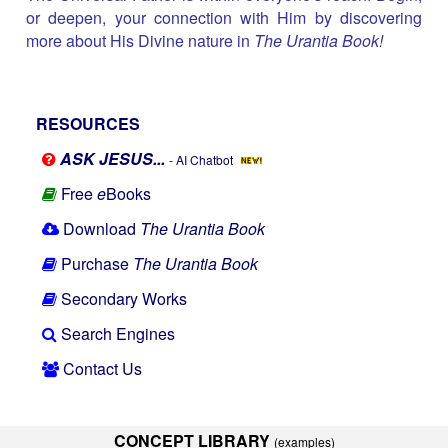
or deepen, your connection with Him by discovering
more about His Divine nature in
The Urantia Book!
RESOURCES
ASK JESUS...
- AI Chatbot
Free
e
Books
Download
The Urantia Book
Purchase
The Urantia Book
Secondary Works
Search Engines
Contact Us
CONCEPT LIBRARY
(examples)