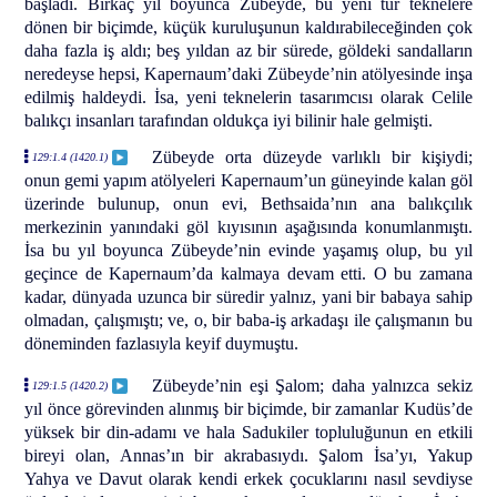
başladı. Birkaç yıl boyunca Zübeyde, bu yeni tür teknelere
dönen bir biçimde, küçük kuruluşunun kaldırabileceğinden çok
daha fazla iş aldı; beş yıldan az bir sürede, göldeki sandalların
neredeyse hepsi, Kapernaum’daki Zübeyde’nin atölyesinde inşa
edilmiş haldeydi. İsa, yeni teknelerin tasarımcısı olarak Celile
balıkçı insanları tarafından oldukça iyi bilinir hale gelmişti.
Zübeyde orta düzeyde varlıklı bir kişiydi;
129:1.4 (1420.1)
onun gemi yapım atölyeleri Kapernaum’un güneyinde kalan göl
üzerinde bulunup, onun evi, Bethsaida’nın ana balıkçılık
merkezinin yanındaki göl kıyısının aşağısında konumlanmıştı.
İsa bu yıl boyunca Zübeyde’nin evinde yaşamış olup, bu yıl
geçince de Kapernaum’da kalmaya devam etti. O bu zamana
kadar, dünyada uzunca bir süredir yalnız, yani bir babaya sahip
olmadan, çalışmıştı; ve, o, bir baba-iş arkadaşı ile çalışmanın bu
döneminden fazlasıyla keyif duymuştu.
Zübeyde’nin eşi Şalom; daha yalnızca sekiz
129:1.5 (1420.2)
yıl önce görevinden alınmış bir biçimde, bir zamanlar Kudüs’de
yüksek bir din-adamı ve hala Sadukiler topluluğunun en etkili
bireyi olan, Annas’ın bir akrabasıydı. Şalom İsa’yı, Yakup
Yahya ve Davut olarak kendi erkek çocuklarını nasıl sevdiyse