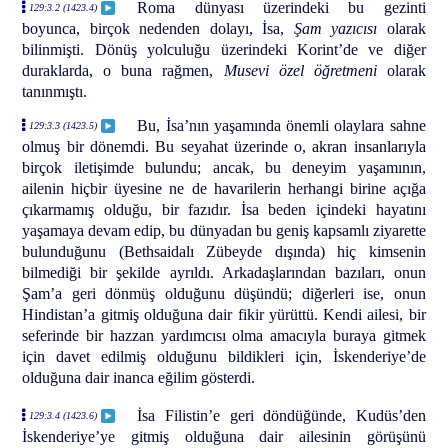
Roma dünyası üzerindeki bu gezinti
129:3.2 (1423.4)
boyunca, birçok nedenden dolayı, İsa,
Şam yazıcısı
olarak
bilinmişti. Dönüş yolculuğu üzerindeki Korint’de ve diğer
duraklarda, o buna rağmen,
Musevi özel öğretmeni
olarak
tanınmıştı.
Bu, İsa’nın yaşamında önemli olaylara sahne
129:3.3 (1423.5)
olmuş bir dönemdi. Bu seyahat üzerinde o, akran insanlarıyla
birçok iletişimde bulundu; ancak, bu deneyim yaşamının,
ailenin hiçbir üyesine ne de havarilerin herhangi birine açığa
çıkarmamış olduğu, bir fazıdır. İsa beden içindeki hayatını
yaşamaya devam edip, bu dünyadan bu geniş kapsamlı ziyarette
bulunduğunu (Bethsaidalı Zübeyde dışında) hiç kimsenin
bilmediği bir şekilde ayrıldı. Arkadaşlarından bazıları, onun
Şam’a geri dönmüş olduğunu düşündü; diğerleri ise, onun
Hindistan’a gitmiş olduğuna dair fikir yürüttü. Kendi ailesi, bir
seferinde bir hazzan yardımcısı olma amacıyla buraya gitmek
için davet edilmiş olduğunu bildikleri için, İskenderiye’de
olduğuna dair inanca eğilim gösterdi.
İsa Filistin’e geri döndüğünde, Kudüs’den
129:3.4 (1423.6)
İskenderiye’ye gitmiş olduğuna dair ailesinin görüşünü