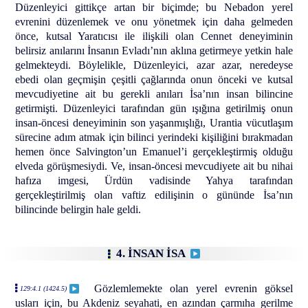
Düzenleyici gittikçe artan bir biçimde; bu Nebadon yerel
evrenini düzenlemek ve onu yönetmek için daha gelmeden
önce, kutsal Yaratıcısı ile ilişkili olan Cennet deneyiminin
belirsiz anılarını İnsanın Evladı’nın aklına getirmeye yetkin hale
gelmekteydi. Böylelikle, Düzenleyici, azar azar, neredeyse
ebedi olan geçmişin çeşitli çağlarında onun önceki ve kutsal
mevcudiyetine ait bu gerekli anıları İsa’nın insan bilincine
getirmişti. Düzenleyici tarafından gün ışığına getirilmiş onun
insan-öncesi deneyiminin son yaşanmışlığı, Urantia vücutlaşım
sürecine adım atmak için bilinci yerindeki kişiliğini bırakmadan
hemen önce Salvington’un Emanuel’i gerçekleştirmiş olduğu
elveda görüşmesiydi. Ve, insan-öncesi mevcudiyete ait bu nihai
hafıza imgesi, Ürdün vadisinde Yahya tarafından
gerçekleştirilmiş olan vaftiz edilişinin o gününde İsa’nın
bilincinde belirgin hale geldi.
4. İNSAN İSA
Gözlemlemekte olan yerel evrenin göksel
129:4.1 (1424.5)
usları için, bu Akdeniz seyahati, en azından çarmıha gerilme