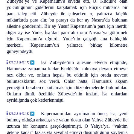
Zübeyde’ye ve Kapernaum’a elveda etti. O, Kudüs’e olan
yolculuğunun giderlerini karşılamak için küçük miktarda bir
para talep etti. Zübeyde ile çalışırken o, yalnızca küçük
miktarlarda para alır, bu parayı da her ay Nasıra’da bulunan
ailesine gönderirdi. Bir ay Yusuf Kapernaum’a para için inerdi;
diğer ay ise Yude, İsa’dan para alıp onu Nasıra’ya götürmek
için Kapernaum’a uğrardı. Yude’nin çalıştığı ana balıkçılık
merkezi, Kapernaum’un yalnızca birkaç kilometre
güneyindeydi.
İsa Zübeyde’nin ailesine elveda ettiğinde,
129:2.2 (1421.7)
Hamursuz zamanına kadar Kudüs’de kalmaya devam etmeye
razı oldu; ve, onların hepsi, bu etkinlik için orada mevcut
bulunacaklarını söz verdi. Onlar hatta, Hamursuz akşam
yemeğini beraberce kutlamak için düzenlemelerde bulundular.
Onların tümü, özellikle Zübeyde’nin kızları, İsa onlardan
ayrıldığında çok kederlenmişti.
Kapernaum’dan ayrılmadan önce, İsa, yeni
129:2.3 (1421.8)
bulmuş olduğu arkadaşı ve yakın dostu olan Yahya Zübeyde ile
uzunca bir konuşma gerçekleştirmişti. O Yahya’ya, “vaktim
gelene kadar” fazlasıyla seyahat etmeyi düşündüğünü söylemiş