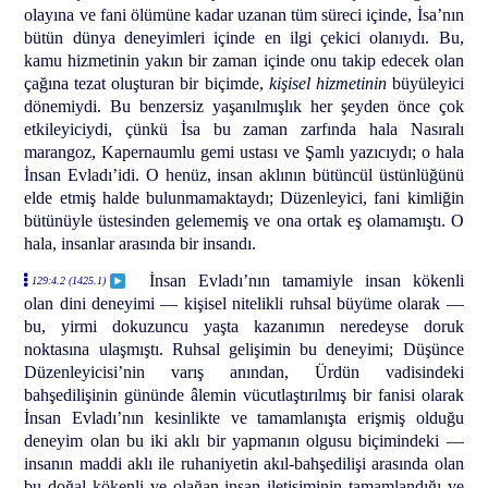
olayına ve fani ölümüne kadar uzanan tüm süreci içinde, İsa’nın
bütün dünya deneyimleri içinde en ilgi çekici olanıydı. Bu,
kamu hizmetinin yakın bir zaman içinde onu takip edecek olan
çağına tezat oluşturan bir biçimde,
kişisel hizmetinin
büyüleyici
dönemiydi. Bu benzersiz yaşanılmışlık her şeyden önce çok
etkileyiciydi, çünkü İsa bu zaman zarfında hala Nasıralı
marangoz, Kapernaumlu gemi ustası ve Şamlı yazıcıydı; o hala
İnsan Evladı’idi. O henüz, insan aklının bütüncül üstünlüğünü
elde etmiş halde bulunmamaktaydı; Düzenleyici, fani kimliğin
bütünüyle üstesinden gelememiş ve ona ortak eş olamamıştı. O
hala, insanlar arasında bir insandı.
İnsan Evladı’nın tamamiyle insan kökenli
129:4.2 (1425.1)
olan dini deneyimi — kişisel nitelikli ruhsal büyüme olarak —
bu, yirmi dokuzuncu yaşta kazanımın neredeyse doruk
noktasına ulaşmıştı. Ruhsal gelişimin bu deneyimi; Düşünce
Düzenleyicisi’nin varış anından, Ürdün vadisindeki
bahşedilişinin gününde âlemin vücutlaştırılmış bir fanisi olarak
İnsan Evladı’nın kesinlikte ve tamamlanışta erişmiş olduğu
deneyim olan bu iki aklı bir yapmanın olgusu biçimindeki —
insanın maddi aklı ile ruhaniyetin akıl-bahşedilişi arasında olan
bu doğal kökenli ve olağan insan iletişiminin tamamlandığı ve