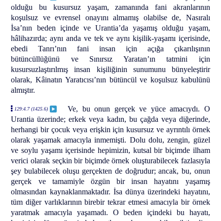
olduğu bu kusursuz yaşam, zamanında fani akranlarının
koşulsuz ve evrensel onayını almamış olabilse de, Nasıralı
İsa’nın beden içinde ve Urantia’da yaşamış olduğu yaşam,
hâlihazırda; aynı anda ve tek ve aynı kişilik-yaşamı içerisinde,
ebedi Tanrı’nın fani insan için açığa çıkarılışının
bütüncüllüğünü ve Sınırsız Yaratan’ın tatmini için
kusursuzlaştırılmış insan kişiliğinin sunumunu bünyeleştirir
olarak, Kâinatın Yaratıcısı’nın bütüncül ve koşulsuz kabulünü
almıştır.
Ve, bu onun gerçek ve yüce amacıydı. O
129:4.7 (1425.6)
Urantia üzerinde; erkek veya kadın, bu çağda veya diğerinde,
herhangi bir çocuk veya erişkin için kusursuz ve ayrıntılı örnek
olarak yaşamak amacıyla inmemişti. Dolu dolu, zengin, güzel
ve soylu yaşamı içerisinde hepimizin, kutsal bir biçimde ilham
verici olarak seçkin bir biçimde örnek oluşturabilecek fazlasıyla
şey bulabilecek oluşu gerçekten de doğrudur; ancak, bu, onun
gerçek ve tamamiyle özgün bir insan hayatını yaşamış
olmasından kaynaklanmaktadır. İsa dünya üzerindeki hayatını,
tüm diğer varlıklarının birebir tekrar etmesi amacıyla bir örnek
yaratmak amacıyla yaşamadı. O beden içindeki bu hayatı,