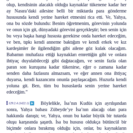
olup, kendisinin alacaklı olduğu kaynaklar tükenene kadar her
ay Nasıra’daki ailesine belli bir miktarda para gönderme
hususunda kendi yerine hareket etmesini rica etti. Ve, Yahya,
ona bu sözde bulundu: Benim öğretmenim, görevinin yolunda
ve onun için git, dünyadaki görevini gerçekleştir; ben senin için
bu veya başka hangi hususta gerekirse onda hareket edeceğim,
ve ben, tıpkı kendi anneme baktığım ve kendi erkek ve kız
kardeşimler ile ilgilendiğim gibi ailene göz kulak olacağım.
Babamın muhafaza ettiği kaynakları emrettiğin gibi ve onlara
ihtiyaç duyulabileceği gibi dağıtacağım, ve senin fazla olan
paran son kuruşuna kadar tükenirse, eğer o zamana kadar
senden daha fazlasını almazsam, ve eğer annen ona ihtiyaç
duyarsa, kendi kazancımı onunla paylaşacağım. Huzurla kendi
yoluna git. Ben, tüm bu hususlarda senin yerine hareket
edeceğim.”
Böylelikle, İsa’nın Kudüs için ayrılışından
129:2.4 (1422.1)
sonra, Yahya babası Zübeyde’ye İsa’nın alacağı olan para
hakkında danıştı; ve, Yahya, onun bu kadar büyük bir tutarda
oluşu karşısında şaşırdı. İsa bu hususu oldukça bütüncül bir
biçimde onlara bırakmış olduğu için, onlar, bu kaynakların