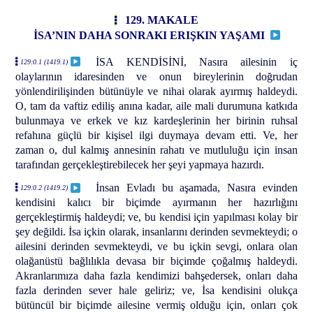
129. MAKALE
İSA’NIN DAHA SONRAKI ERIŞKIN YAŞAMI
İSA KENDİSİNİ, Nasıra ailesinin iç
129:0.1 (1419.1)
olaylarının idaresinden ve onun bireylerinin doğrudan
yönlendirilişinden bütünüyle ve nihai olarak ayırmış haldeydi.
O, tam da vaftiz ediliş anına kadar, aile mali durumuna katkıda
bulunmaya ve erkek ve kız kardeşlerinin her birinin ruhsal
refahına güçlü bir kişisel ilgi duymaya devam etti. Ve, her
zaman o, dul kalmış annesinin rahatı ve mutluluğu için insan
tarafından gerçekleştirebilecek her şeyi yapmaya hazırdı.
İnsan Evladı bu aşamada, Nasıra evinden
129:0.2 (1419.2)
kendisini kalıcı bir biçimde ayırmanın her hazırlığını
gerçekleştirmiş haldeydi; ve, bu kendisi için yapılması kolay bir
şey değildi. İsa içkin olarak, insanlarını derinden sevmekteydi; o
ailesini derinden sevmekteydi, ve bu içkin sevgi, onlara olan
olağanüstü bağlılıkla devasa bir biçimde çoğalmış haldeydi.
Akranlarımıza daha fazla kendimizi bahşedersek, onları daha
fazla derinden sever hale geliriz; ve, İsa kendisini olukça
bütüncül bir biçimde ailesine vermiş olduğu için, onları çok