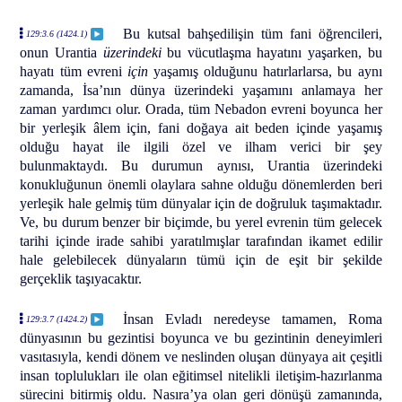
Bu kutsal bahşedilişin tüm fani öğrencileri,
129:3.6 (1424.1)
onun Urantia
üzerindeki
bu vücutlaşma hayatını yaşarken, bu
hayatı tüm evreni
için
yaşamış olduğunu hatırlarlarsa, bu aynı
zamanda, İsa’nın dünya üzerindeki yaşamını anlamaya her
zaman yardımcı olur. Orada, tüm Nebadon evreni boyunca her
bir yerleşik âlem için, fani doğaya ait beden içinde yaşamış
olduğu hayat ile ilgili özel ve ilham verici bir şey
bulunmaktaydı. Bu durumun aynısı, Urantia üzerindeki
konukluğunun önemli olaylara sahne olduğu dönemlerden beri
yerleşik hale gelmiş tüm dünyalar için de doğruluk taşımaktadır.
Ve, bu durum benzer bir biçimde, bu yerel evrenin tüm gelecek
tarihi içinde irade sahibi yaratılmışlar tarafından ikamet edilir
hale gelebilecek dünyaların tümü için de eşit bir şekilde
gerçeklik taşıyacaktır.
İnsan Evladı neredeyse tamamen, Roma
129:3.7 (1424.2)
dünyasının bu gezintisi boyunca ve bu gezintinin deneyimleri
vasıtasıyla, kendi dönem ve neslinden oluşan dünyaya ait çeşitli
insan toplulukları ile olan eğitimsel nitelikli iletişim-hazırlanma
sürecini bitirmiş oldu. Nasıra’ya olan geri dönüşü zamanında,