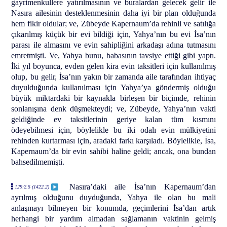
gayrimenkullere yatırılmasının ve buralardan gelecek gelir ile
Nasıra ailesinin desteklenmesinin daha iyi bir plan olduğunda
hem fikir oldular; ve, Zübeyde Kapernaum’da rehinli ve satılığa
çıkarılmış küçük bir evi bildiği için, Yahya’nın bu evi İsa’nın
parası ile almasını ve evin sahipliğini arkadaşı adına tutmasını
emretmişti. Ve, Yahya bunu, babasının tavsiye ettiği gibi yaptı.
İki yıl boyunca, evden gelen kira evin taksitleri için kullanılmış
olup, bu gelir, İsa’nın yakın bir zamanda aile tarafından ihtiyaç
duyulduğunda kullanılması için Yahya’ya göndermiş olduğu
büyük miktardaki bir kaynakla birleşen bir biçimde, rehinin
sonlanışına denk düşmekteydi; ve, Zübeyde, Yahya’nın vakti
geldiğinde ev taksitlerinin geriye kalan tüm kısmını
ödeyebilmesi için, böylelikle bu iki odalı evin mülkiyetini
rehinden kurtarması için, aradaki farkı karşıladı. Böylelikle, İsa,
Kapernaum’da bir evin sahibi haline geldi; ancak, ona bundan
bahsedilmemişti.
Nasıra’daki aile İsa’nın Kapernaum’dan
129:2.5 (1422.2)
ayrılmış olduğunu duyduğunda, Yahya ile olan bu mali
anlaşmayı bilmeyen bir konumda, geçimlerini İsa’dan artık
herhangi bir yardım almadan sağlamanın vaktinin gelmiş