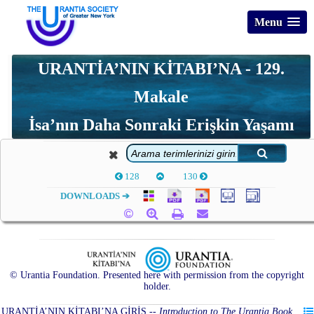
Menu
URANTİA’NIN KİTABI’NA - 129.
Makale
İsa’nın Daha Sonraki Erişkin Yaşamı
128
130
DOWNLOADS ➔
© Urantia Foundation. Presented here with permission from the copyright
holder.
URANTİA’NIN KİTABI’NA GİRİŞ
--
Introduction to The Urantia Book