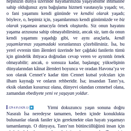
hepinizin dünya üzerinde hayatlarınızda yaşayabilme ihtimaline
sahip olduğunuz aynı bağışlama hizmeti vasıtasıyla yaşadı; ve,
o fani yaşamını kendi gününde ve
kendisi olarak
yaşadı;
böylece, o, hepimiz için, yaşamlarımızı kendi günümüzde ve
biz
olarak
yaşaması amacıyla örnek oluşturdu. Siz onun hayatını
yaşama arzusuna sahip olmayabilirsiniz, ancak siz, tam da onun
kendi yaşamını yaşadığı gibi, ve aynı araçlarla,
kendi
yaşamlarınızı yaşamadaki
sorunlarınızı çözebilirsiniz. İsa, bu
yerel evrenin tüm âlemleri üzerinde her çağdaki fanilerin tümü
için gündelik ihtiyaca doğrudan cevap veren ve ayrıntılı örnek
olmayabilir; ancak, o sonsuza kadar, başlangıç yükselişinin
dünyalarından kâinat âlemleri boyunca ve oradan Havona’ya ve
son olarak Cennet’e kadar tüm Cennet kutsal yolcuları için
ilham kaynağı ve onların rehberidir. İsa; insandan Tanrı’ya,
eksik olandan kusursuz olana, dünyevi olandan cennetsel olana,
zamandan ebediyete
yeni ve yaşayan yoldur
.
Yirmi dokuzuncu yaşın sonuna doğru
129:4.8 (1426.1)
Nasıralı İsa neredeyse tamamen, beden içinde konuklukta
bulunanlar olarak faniler için gerekmekte olan hayatı yaşamayı
tamamlamıştı. O dünyaya, Tanrı’nın bütüncüllüğünü insan için