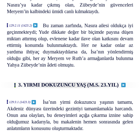
Nasıra’ya kadar çıkmış olan, Zübeyde’nin güvenceleri
Meryem’in kalbindeki ümidi canlı kılmaktaydı.
Bu zaman zarfında, Nasıra ailesi oldukça iyi
129:2.11 (1423.2)
geçinmekteydi; Yude dikkate değer bir biçimde payına düşen
miktarı attırmış olup, evlenene kadar ilave olan katkısını devam
ettirmiş konumda bulunmaktaydı. Her ne kadar onlar az
yardıma ihtiyaç duymaktaydılarsa da, İsa’nın yönlendirmiş
olduğu gibi, her ay Meryem ve Ruth’a armağanlarda bulunma
Yahya Zübeyde’nin âdeti olmuştu.
3. YIRMI DOKUZUNCU YAŞ (M.S. 23.YIL)
İsa’nın yirmi dokuzuncu yaşının tamamı,
129:3.1 (1423.3)
Akdeniz dünyası üzerindeki gezintiyi tamamlamakla harcandı.
Onun ana olayları, bu deneyimleri açığa çıkarma iznine sahip
olduğumuz kadarıyla, bu makalenin hemen sonrasında gelen
anlatımların konusunu oluşturmaktadır.