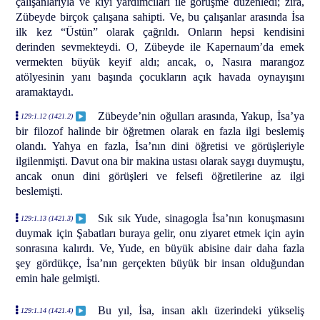
çalışanlarıyla ve kıyı yardımcıları ile görüşme düzenledi; zira,
Zübeyde birçok çalışana sahipti. Ve, bu çalışanlar arasında İsa
ilk kez “Üstün” olarak çağrıldı. Onların hepsi kendisini
derinden sevmekteydi. O, Zübeyde ile Kapernaum’da emek
vermekten büyük keyif aldı; ancak, o, Nasıra marangoz
atölyesinin yanı başında çocukların açık havada oynayışını
aramaktaydı.
Zübeyde’nin oğulları arasında, Yakup, İsa’ya
129:1.12 (1421.2)
bir filozof halinde bir öğretmen olarak en fazla ilgi beslemiş
olandı. Yahya en fazla, İsa’nın dini öğretisi ve görüşleriyle
ilgilenmişti. Davut ona bir makina ustası olarak saygı duymuştu,
ancak onun dini görüşleri ve felsefi öğretilerine az ilgi
beslemişti.
Sık sık Yude, sinagogla İsa’nın konuşmasını
129:1.13 (1421.3)
duymak için Şabatları buraya gelir, onu ziyaret etmek için ayin
sonrasına kalırdı. Ve, Yude, en büyük abisine dair daha fazla
şey gördükçe, İsa’nın gerçekten büyük bir insan olduğundan
emin hale gelmişti.
Bu yıl, İsa, insan aklı üzerindeki yükseliş
129:1.14 (1421.4)