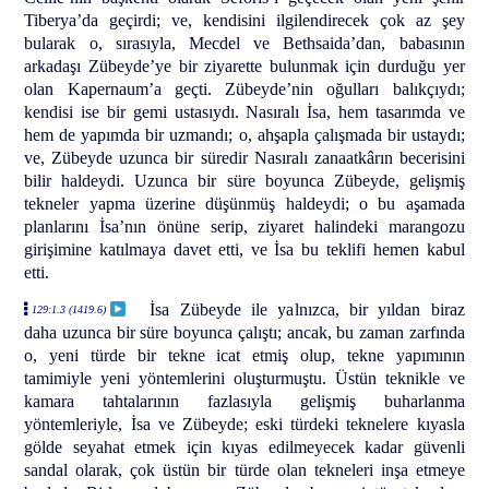
Tiberya’da geçirdi; ve, kendisini ilgilendirecek çok az şey
bularak o, sırasıyla, Mecdel ve Bethsaida’dan, babasının
arkadaşı Zübeyde’ye bir ziyarette bulunmak için durduğu yer
olan Kapernaum’a geçti. Zübeyde’nin oğulları balıkçıydı;
kendisi ise bir gemi ustasıydı. Nasıralı İsa, hem tasarımda ve
hem de yapımda bir uzmandı; o, ahşapla çalışmada bir ustaydı;
ve, Zübeyde uzunca bir süredir Nasıralı zanaatkârın becerisini
bilir haldeydi. Uzunca bir süre boyunca Zübeyde, gelişmiş
tekneler yapma üzerine düşünmüş haldeydi; o bu aşamada
planlarını İsa’nın önüne serip, ziyaret halindeki marangozu
girişimine katılmaya davet etti, ve İsa bu teklifi hemen kabul
etti.
İsa Zübeyde ile yalnızca, bir yıldan biraz
129:1.3 (1419.6)
daha uzunca bir süre boyunca çalıştı; ancak, bu zaman zarfında
o, yeni türde bir tekne icat etmiş olup, tekne yapımının
tamimiyle yeni yöntemlerini oluşturmuştu. Üstün teknikle ve
kamara tahtalarının fazlasıyla gelişmiş buharlanma
yöntemleriyle, İsa ve Zübeyde; eski türdeki teknelere kıyasla
gölde seyahat etmek için kıyas edilmeyecek kadar güvenli
sandal olarak, çok üstün bir türde olan tekneleri inşa etmeye