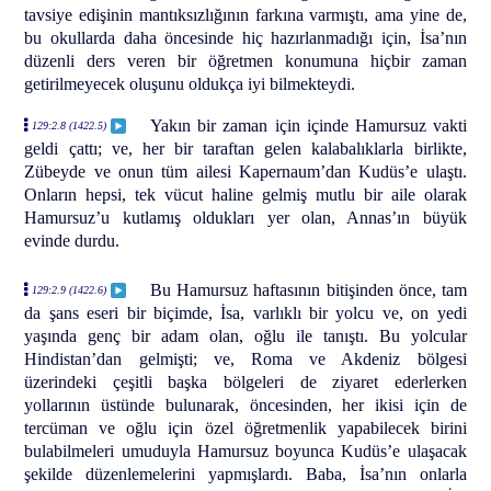
tavsiye edişinin mantıksızlığının farkına varmıştı, ama yine de,
bu okullarda daha öncesinde hiç hazırlanmadığı için, İsa’nın
düzenli ders veren bir öğretmen konumuna hiçbir zaman
getirilmeyecek oluşunu oldukça iyi bilmekteydi.
Yakın bir zaman için içinde Hamursuz vakti
129:2.8 (1422.5)
geldi çattı; ve, her bir taraftan gelen kalabalıklarla birlikte,
Zübeyde ve onun tüm ailesi Kapernaum’dan Kudüs’e ulaştı.
Onların hepsi, tek vücut haline gelmiş mutlu bir aile olarak
Hamursuz’u kutlamış oldukları yer olan, Annas’ın büyük
evinde durdu.
Bu Hamursuz haftasının bitişinden önce, tam
129:2.9 (1422.6)
da şans eseri bir biçimde, İsa, varlıklı bir yolcu ve, on yedi
yaşında genç bir adam olan, oğlu ile tanıştı. Bu yolcular
Hindistan’dan gelmişti; ve, Roma ve Akdeniz bölgesi
üzerindeki çeşitli başka bölgeleri de ziyaret ederlerken
yollarının üstünde bulunarak, öncesinden, her ikisi için de
tercüman ve oğlu için özel öğretmenlik yapabilecek birini
bulabilmeleri umuduyla Hamursuz boyunca Kudüs’e ulaşacak
şekilde düzenlemelerini yapmışlardı. Baba, İsa’nın onlarla