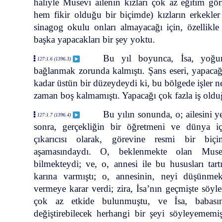
haliyle Musevi ailenin kızları çok az eğitim gö
hem fikir olduğu bir biçimde) kızların erkekler
sinagog okulu onları almayacağı için, özellikl
başka yapacakları bir şey yoktu.
Bu yıl boyunca, İsa, yoğun
127:1.6 (1396.3)
bağlanmak zorunda kalmıştı. Şans eseri, yapacağı
kadar üstün bir düzeydeydi ki, bu bölgede işler n
zaman boş kalmamıştı. Yapacağı çok fazla iş old
Bu yılın sonunda, o; ailesini ye
127:1.7 (1396.4)
sonra, gerçekliğin bir öğretmeni ve dünya içi
çıkarıcısı olarak, görevine resmi bir biç
aşamasındaydı. O, beklenmekte olan Muse
bilmekteydi; ve, o, annesi ile bu hususları tar
karına varmıştı; o, annesinin, neyi düşünme
vermeye karar verdi; zira, İsa’nın geçmişte söy
çok az etkide bulunmuştu, ve İsa, babasın
değiştirebilecek herhangi bir şeyi söyleyememi