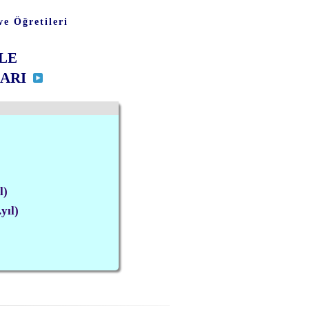
ve Öğretileri
LE
LARI
l)
yıl)