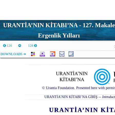
URANTİA’NIN KİTABI’NA - 127. Makale
Ergenlik Yılları
126
128
DOWNLOADS ➔
© Urantia Foundation. Presented here with permis
URANTİA’NIN KİTABI’NA GİRİŞ
--
Introduc
URANTİA’NIN K