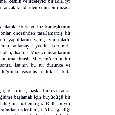
ne, keskin ve irdeleyici bir akla, iyi
şken ancak kendinden emin bir mizaca
k olarak erkek ve kız kardeşlerinin
 onlar öncesinden tasarlamamış bir
un yaptıklarını yanlış yorumladı.
şamını anlamaya yetkin konumda
nden, İsa’nın Musevi insanlarının
ğunu ima etmişti. Meryem’den bu tür
n sonra, İsa’nın bu tür düşünce ve
unduğunda yaşamış oldukları kafa
tı; ve, onlar, başka bir evi satma
 eğitime başlamak için büyüdüğü bir
luluğunu üstlenmişti. Ruth büyür
ından üstlenilmişti. Alışılageldiği