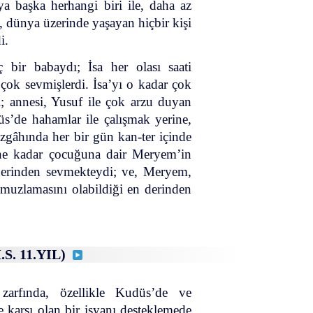
ya başka herhangi biri ile, daha az
 dünya üzerinde yaşayan hiçbir kişi
i.
ç bir babaydı; İsa her olası saati
n çok sevmişlerdi. İsa’yı o kadar çok
ı; annesi, Yusuf ile çok arzu duyan
üs’de hahamlar ile çalışmak yerine,
zgâhında her bir gün kan-ter içinde
 ne kadar çocuğuna dair Meryem’in
derinden sevmekteydi; ve, Meryem,
omuzlamasını olabildiği en derinden
.S. 11.YIL)
arfında, özellikle Kudüs’de ve
karşı olan bir isyanı desteklemede