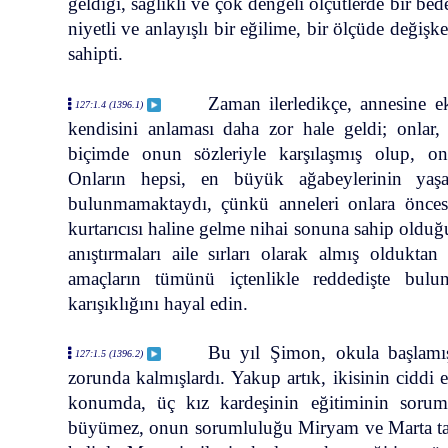
geldiği, sağlıklı ve çok dengeli ölçütlerde bir bede
niyetli ve anlayışlı bir eğilime, bir ölçüde deği
sahipti.
Zaman ilerledikçe, annesine e
127:1.4 (1396.1)
kendisini anlaması daha zor hale geldi; onlar,
biçimde onun sözleriyle karşılaşmış olup, on
Onların hepsi, en büyük ağabeylerinin ya
bulunmamaktaydı, çünkü anneleri onlara öncesi
kurtarıcısı haline gelme nihai sonuna sahip oldu
anıştırmaları aile sırları olarak almış oldukta
amaçların tümünü içtenlikle reddedişte bul
karışıklığını hayal edin.
Bu yıl Şimon, okula başlamış
127:1.5 (1396.2)
zorunda kalmışlardı. Yakup artık, ikisinin ciddi
konumda, üç kız kardeşinin eğitiminin sorum
büyümez, onun sorumluluğu Miryam ve Marta taraf