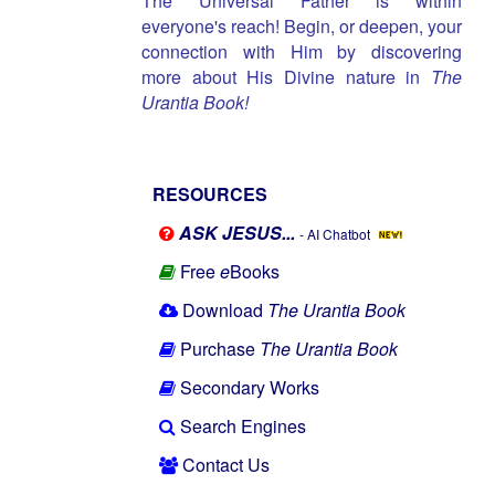
The Universal Father is within
everyone's reach! Begin, or deepen, your
connection with Him by discovering
more about His Divine nature in
The
Urantia Book!
RESOURCES
ASK JESUS...
- AI Chatbot
Free
e
Books
Download
The Urantia Book
Purchase
The Urantia Book
Secondary Works
Search Engines
Contact Us