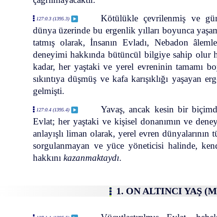
Kötülükle çevrilenmiş ve gün
127:0.3 (1395.3)
dünya üzerinde bu ergenlik yılları boyunca yaşa
tatmış olarak, İnsanın Evladı, Nebadon âleml
deneyimi hakkında bütüncül bilgiye sahip olur h
kadar, her yaştaki ve yerel evreninin tamamı b
sıkıntıya düşmüş ve kafa karışıklığı yaşayan erge
gelmişti.
Yavaş, ancak kesin bir biçim
127:0.4 (1395.4)
Evlat; her yaştaki ve kişisel donanımın ve deney
anlayışlı liman olarak, yerel evren dünyalarının 
sorgulanmayan ve yüce yöneticisi halinde, ken
hakkını
kazanmaktaydı
.
1. ON ALTINCI YAŞ (M