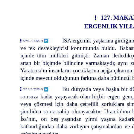
127. MAKA
ERGENLIK YIL
İSA ergenlik yaşlarına girdiğin
127:0.1 (1395.1)
ve tek destekleyicisi konumunda buldu. Babas
içinde tüm mülkleri gitmişti. Zaman ilerledikç
artan bir biçimde bilincine varmaktaydı; aynı z
Yaratıcısı’nı insanların çocuklarına açığa çıkar
içinde mevcut olduğunun farkına daha bütüncül b
Bu dünyada veya başka bir dü
127:0.2 (1395.2)
sonsuza kadar yaşayacak olan hiçbir ergen genç,
veya çözmesi için daha çetrefilli zorluklara ş
şimdiden sonra sahip olmayacaktır. Urantia’nın h
İsa’nın, on beş yaşından yirmi yaşına kadark
katlandığından daha zorlayıcı çatışmalardan ve
çağrılmayacaktır.