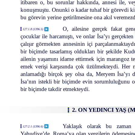
itibaren o, bu sorunlar hakkında, annesi ile, ve
konuşmuştu. Onunki o kadar tuhaf bir görevdi ki,
bu görevin yerine getirilmesine ona akıl veremezd
O, ailesine gerçek fakat gen
127:1.8 (1396.5)
çocuklar ile harcamıştı, ve onlar İsa’yı gerçekte
çalışır görmekten annesinin içi parçalanmaktayd
bir biçimde tasarlamış oldukları bir şekilde Kud
ailenin yaşamını idame ettirmek için marangoz te
emek verişi karşısında çok üzülmekteydi. Her
anlamadığı birçok şey olsa da, Meryem İsa’yı 
İsa’nın istekli bir biçimde evin sorumluluğunu 
bir biçimde takdir etmekteydi.
2. ON YEDINCI YAŞ (M
Yaklaşık olarak bu zaman z
127:2.1 (1396.6)
Yahudiye’de, Roma’ya olan vergilerin ödemesine 