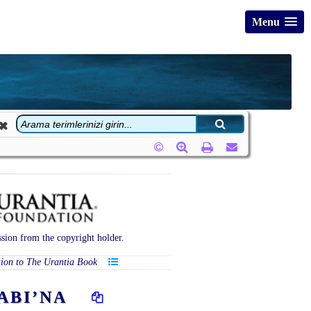
Menu
sion from the copyright holder.
tion to The Urantia Book
İTABI’NA