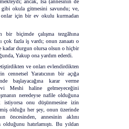
rmekteydi; ancak, İsa (annesinin de
 gibi okula gitmesini savundu; ve,
e onlar için bir ev okulu kurmadan
 bir biçimde çalışma tezgâhına
 çok fazla iş vardı; onun zanaatı o
e kadar durgun olursa olsun o hiçbir
uğunda, Yakup ona yardım ederdi.
tiştirdikten ve onları evlendirdikten
n cennetsel Yaratıcının bir açığa
imde başlayacağına karar verme
vi Meshi haline gelmeyeceğini
tışmanın neredeyse nafile olduğuna
k istiyorsa onu düşünmesine izin
lemiş olduğu her şey, onun üzerinde
ın öncesinden, annesinin aklını
ş olduğunu hatırlamıştı. Bu yıldan