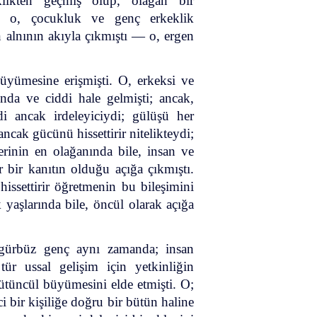
eklikten geçmiş olup, olağan bir
a o, çocukluk ve genç erkeklik
n alnının akıyla çıkmıştı — o, ergen
büyümesine erişmişti. O, erkeksi ve
ında ve ciddi hale gelmişti; ancak,
di ancak irdeleyiciydi; gülüşü her
ncak gücünü hissettirir nitelikteydi;
lerinin en olağanında bile, insan ve
r bir kanıtın olduğu açığa çıkmıştı.
hissettirir öğretmenin bu bileşimini
ik yaşlarında bile, öncül olarak açığa
 gürbüz genç aynı zamanda; insan
r ussal gelişim için yetkinliğin
tüncül büyümesini elde etmişti. O;
i bir kişiliğe doğru bir bütün haline