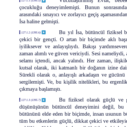
Vücutlaştırılmış Evlat, beb
127:1.1 (1395.5)
çocukluğu deneyimlemişti. Bunun sonrasınd
arasındaki sınayıcı ve zorlayıcı geçiş aşamasında
İsa haline gelmişti.
Bu yıl İsa, bütüncül fiziksel 
127:1.2 (1395.6)
çekici bir gençti. O artan bir biçimde aklı baş
iyiliksever ve anlayışlıydı. Bakışı yardımsever
zaman alımlı ve güven vericiydi. Sesi nameliydi, a
selamı içtendi, ancak yalındı. Her zaman, ilişki
kutsal olarak, iki katmanlı bir doğanın izine dai
Sürekli olarak o, anlayışlı arkadaşın ve gücünü 
sergilemişti. Ve, bu kişilik nitelikleri, bu ergenl
çıkmaya başlamıştı.
Bu fiziksel olarak güçlü ve
127:1.3 (1395.7)
düşünüşünün bütüncül deneyimini değil, bu tü
bütününü elde eden bir biçimde, insan usunun bü
tüm bu etkenlerin güçlü, dikkat çekici ve etkileyic