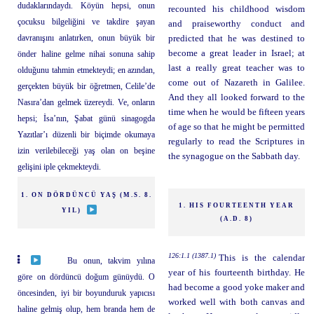
dudaklarındaydı. Köyün hepsi, onun
recounted his childhood wisdom
çocuksu bilgeliğini ve takdire şayan
and praiseworthy conduct and
davranışını anlatırken, onun büyük bir
predicted that he was destined to
become a great leader in Israel; at
önder haline gelme nihai sonuna sahip
last a really great teacher was to
olduğunu tahmin etmekteydi; en azından,
come out of Nazareth in Galilee.
gerçekten büyük bir öğretmen, Celile’de
And they all looked forward to the
Nasıra’dan gelmek üzereydi. Ve, onların
time when he would be fifteen years
hepsi; İsa’nın, Şabat günü sinagogda
of age so that he might be permitted
Yazıtlar’ı düzenli bir biçimde okumaya
regularly to read the Scriptures in
izin verilebileceği yaş olan on beşine
the synagogue on the Sabbath day.
gelişini iple çekmekteydi.
1. ON DÖRDÜNCÜ YAŞ (M.S. 8.
1. HIS FOURTEENTH YEAR
YIL)
(A.D. 8)
126:1.1 (1387.1)
This is the calendar
Bu onun, takvim yılına
year of his fourteenth birthday. He
göre on dördüncü doğum günüydü. O
had become a good yoke maker and
öncesinden, iyi bir boyunduruk yapıcısı
worked well with both canvas and
haline gelmiş olup, hem branda hem de