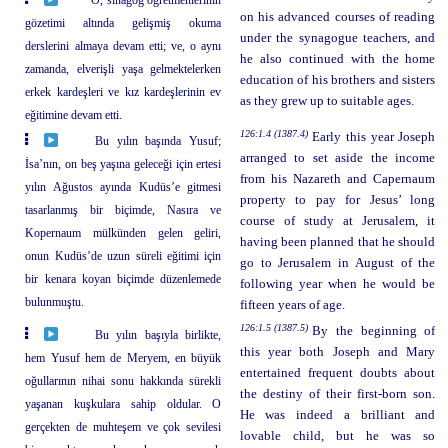
on his advanced courses of reading
gözetimi altında gelişmiş okuma
under the synagogue teachers, and
derslerini almaya devam etti; ve, o aynı
he also continued with the home
zamanda, elverişli yaşa gelmektelerken
education of his brothers and sisters
erkek kardeşleri ve kız kardeşlerinin ev
as they grew up to suitable ages.
eğitimine devam etti.
126:1.4 (1387.4)
Early this year Joseph
Bu yılın başında Yusuf;
arranged to set aside the income
İsa’nın, on beş yaşına geleceği için ertesi
from his Nazareth and Capernaum
yılın Ağustos ayında Kudüs’e gitmesi
property to pay for Jesus’ long
tasarlanmış bir biçimde, Nasıra ve
course of study at Jerusalem, it
Kopernaum mülkünden gelen geliri,
having been planned that he should
onun Kudüs’de uzun süreli eğitimi için
go to Jerusalem in August of the
bir kenara koyan biçimde düzenlemede
following year when he would be
bulunmuştu.
fifteen years of age.
126:1.5 (1387.5)
By the beginning of
Bu yılın başıyla birlikte,
this year both Joseph and Mary
hem Yusuf hem de Meryem, en büyük
entertained frequent doubts about
oğullarının nihai sonu hakkında sürekli
the destiny of their first-born son.
yaşanan kuşkulara sahip oldular. O
He was indeed a brilliant and
gerçekten de muhteşem ve çok sevilesi
lovable child, but he was so