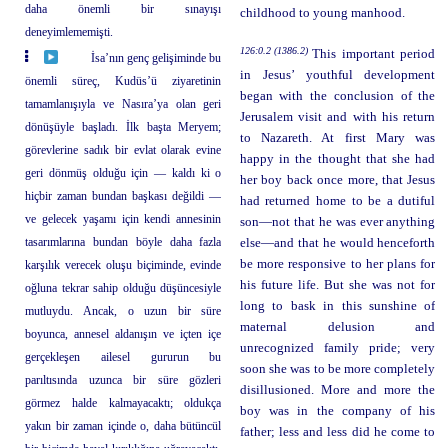
daha önemli bir sınayışı
childhood to young manhood.
deneyimlememişti.
126:0.2 (1386.2)
This important period
İsa’nın genç gelişiminde bu
in Jesus’ youthful development
önemli süreç, Kudüs’ü ziyaretinin
began with the conclusion of the
tamamlanışıyla ve Nasıra’ya olan geri
Jerusalem visit and with his return
dönüşüyle başladı. İlk başta Meryem;
to Nazareth. At first Mary was
görevlerine sadık bir evlat olarak evine
happy in the thought that she had
geri dönmüş olduğu için — kaldı ki o
her boy back once more, that Jesus
hiçbir zaman bundan başkası değildi —
had returned home to be a dutiful
ve gelecek yaşamı için kendi annesinin
son—not that he was ever anything
tasarımlarına bundan böyle daha fazla
else—and that he would henceforth
be more responsive to her plans for
karşılık verecek oluşu biçiminde, evinde
his future life. But she was not for
oğluna tekrar sahip olduğu düşüncesiyle
long to bask in this sunshine of
mutluydu. Ancak, o uzun bir süre
maternal delusion and
boyunca, annesel aldanışın ve içten içe
unrecognized family pride; very
gerçekleşen ailesel gururun bu
soon she was to be more completely
parıltısında uzunca bir süre gözleri
disillusioned. More and more the
görmez halde kalmayacaktı; oldukça
boy was in the company of his
yakın bir zaman içinde o, daha bütüncül
father; less and less did he come to