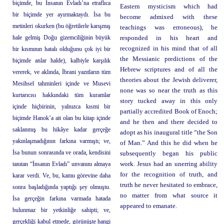
biçimde, bu İnsanın Evladı’na etraflıca
Eastern mysticism which had
bir biçimde yer ayırmaktaydı. İsa bu
become admixed with these
metinleri okurken (bu öğretilerle karışmış
teachings was erroneous), he
hale gelmiş Doğu gizemciliğinin büyük
responded in his heart and
recognized in his mind that of all
bir kısmının hatalı olduğunu çok iyi bir
the Messianic predictions of the
biçimde anlar halde), kalbiyle karşılık
Hebrew scriptures and of all the
vererek, ve aklında, İbrani yazıtların tüm
theories about the Jewish deliverer,
Mesihsel tahminleri içinde ve Musevi
none was so near the truth as this
kurtarıcısı hakkındaki tüm kuramlar
story tucked away in this only
içinde hiçbirinin, yalnızca kısmi bir
partially accredited Book of Enoch;
biçimde Hanok’a ait olan bu kitap içinde
and he then and there decided to
saklanmış bu hikâye kadar gerçeğe
adopt as his inaugural title “the Son
yakınlaşmadığının farkına varmıştı; ve,
of Man.” And this he did when he
İsa bunun sonrasında ve orada, kendisini
subsequently began his public
tanıtan “İnsanın Evladı” unvanını almaya
work. Jesus had an unerring ability
for the recognition of truth, and
karar verdi. Ve, bu, kamu görevine daha
truth he never hesitated to embrace,
sonra başladığında yaptığı şey olmuştu.
no matter from what source it
İsa gerçeğin farkına varmada hatada
appeared to emanate.
bulunmaz bir yetkinliğe sahipti; ve,
gerçekliği kabul etmede, görünüşte hangi