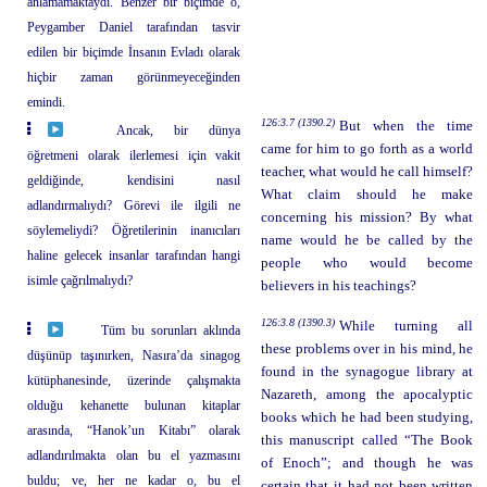
anlamamaktaydı. Benzer bir biçimde o,
Peygamber Daniel tarafından tasvir
edilen bir biçimde İnsanın Evladı olarak
hiçbir zaman görünmeyeceğinden
emindi.
126:3.7 (1390.2)
But when the time
Ancak, bir dünya
came for him to go forth as a world
öğretmeni olarak ilerlemesi için vakit
teacher, what would he call himself?
geldiğinde, kendisini nasıl
What claim should he make
adlandırmalıydı? Görevi ile ilgili ne
concerning his mission? By what
söylemeliydi? Öğretilerinin inanıcıları
name would he be called by the
haline gelecek insanlar tarafından hangi
people who would become
isimle çağrılmalıydı?
believers in his teachings?
126:3.8 (1390.3)
While turning all
Tüm bu sorunları aklında
these problems over in his mind, he
düşünüp taşınırken, Nasıra’da sinagog
found in the synagogue library at
kütüphanesinde, üzerinde çalışmakta
Nazareth, among the apocalyptic
olduğu kehanette bulunan kitaplar
books which he had been studying,
arasında, “Hanok’un Kitabı” olarak
this manuscript called “The Book
adlandırılmakta olan bu el yazmasını
of Enoch”; and though he was
buldu; ve, her ne kadar o, bu el
certain that it had not been written