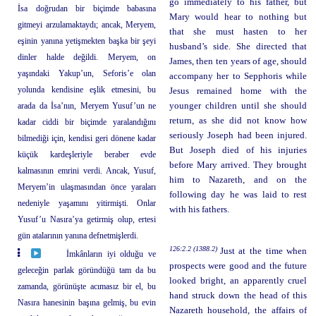
go immediately to his father, but
İsa doğrudan bir biçimde babasına
Mary would hear to nothing but
gitmeyi arzulamaktaydı; ancak, Meryem,
that she must hasten to her
eşinin yanına yetişmekten başka bir şeyi
husband’s side. She directed that
dinler halde değildi. Meryem, on
James, then ten years of age, should
yaşındaki Yakup’un, Seforis’e olan
accompany her to Sepphoris while
yolunda kendisine eşlik etmesini, bu
Jesus remained home with the
arada da İsa’nın, Meryem Yusuf’un ne
younger children until she should
return, as she did not know how
kadar ciddi bir biçimde yaralandığını
seriously Joseph had been injured.
bilmediği için, kendisi geri dönene kadar
But Joseph died of his injuries
küçük kardeşleriyle beraber evde
before Mary arrived. They brought
kalmasının emrini verdi. Ancak, Yusuf,
him to Nazareth, and on the
Meryem’in ulaşmasından önce yaraları
following day he was laid to rest
nedeniyle yaşamını yitirmişti. Onlar
with his fathers.
Yusuf’u Nasıra’ya getirmiş olup, ertesi
gün atalarının yanına defnetmişlerdi.
126:2.2 (1388.2)
Just at the time when
İmkânların iyi olduğu ve
prospects were good and the future
geleceğin parlak göründüğü tam da bu
looked bright, an apparently cruel
zamanda, görünüşte acımasız bir el, bu
hand struck down the head of this
Nasıra hanesinin başına gelmiş, bu evin
Nazareth household, the affairs of