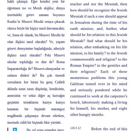
haklı çıkmıştı. Eğer kendisi yeni bir
teacher and
not
the Messiah, then
öğretmen ise ve Mesih
değilse
, dünya
how should he recognize the Jewish
üzerindeki görev zamanı boyunca
Messiah if such a one should appear
Kudüs’te Musevi Mesihi ortaya çıkacak
in Jerusalem during the time of his
olursa böyle bir kişiye nasıl davranacaktı;
earth mission; and, further, what
should be his relation to this Jewish
ve, buna ek olarak, bu Musevi Mesihi ile
Messiah? And what should be his
olan ilişkisi nasıl olacaktı? Ve, yaşam
relation, after embarking on his life
görevi deneyimine başladığında, ailesiyle
mission, to his family? to the Jewish
ilişkisi nasıl olacaktı? Peki Musevi
commonwealth and religion? to the
uluslar topluluğu ve dini ile? Roma
Roman Empire? to the gentiles and
İmparatorluğu ile? Musevi-olmayanlar ve
their religions? Each of these
onların dinleri ile? Bu çok önemli
momentous problems this young
sorunların her birini bu genç Celileli
Galilean turned over in his mind
aklında uzun uzun düşünüp, kendisinin,
and seriously pondered while he
annesinin ve sekiz diğer aç kursağın
continued to work at the carpenter’s
geçimini tırnaklarını kazıya kazıya
bench, laboriously making a living
for himself, his mother, and eight
kazanan bir biçimde marangoz
other hungry mouths.
tezgâhında çalışmaya devam ederken,
üzerinde ciddi bir biçimde fikir yürüttü.
126:3.12
Before the end of this
Bu yıl sona ermeden önce,