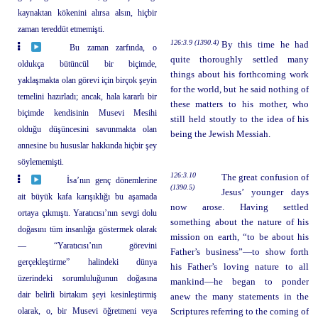
kaynaktan kökenini alırsa alsın, hiçbir
zaman tereddüt etmemişti.
126:3.9 (1390.4)
By this time he had
Bu zaman zarfında, o
quite thoroughly settled many
oldukça bütüncül bir biçimde,
things about his forthcoming work
yaklaşmakta olan görevi için birçok şeyin
for the world, but he said nothing of
temelini hazırladı; ancak, hala kararlı bir
these matters to his mother, who
biçimde kendisinin Musevi Mesihi
still held stoutly to the idea of his
olduğu düşüncesini savunmakta olan
being the Jewish Messiah.
annesine bu hususlar hakkında hiçbir şey
söylememişti.
126:3.10
The great confusion of
İsa’nın genç dönemlerine
(1390.5)
Jesus’ younger days
ait büyük kafa karışıklığı bu aşamada
now arose. Having settled
ortaya çıkmıştı. Yaratıcısı’nın sevgi dolu
something about the nature of his
doğasını tüm insanlığa göstermek olarak
mission on earth, “to be about his
— “Yaratıcısı’nın görevini
Father’s business”—to show forth
gerçekleştirme” halindeki dünya
his Father’s loving nature to all
üzerindeki sorumluluğunun doğasına
mankind—he began to ponder
dair belirli birtakım şeyi kesinleştirmiş
anew the many statements in the
olarak, o, bir Musevi öğretmeni veya
Scriptures referring to the coming of