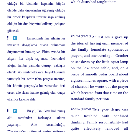
which Jesus had taught them.
olduğu bir biçimde, hepsinin, büyük
ölçüde daha öncesinden öğretmiş olduğu
bu örnek kalıpların üzerine inşa edilmiş
olduğu bir dua biçimini kullanışı gelişme
gösterdi.
126:3.4 (1389.7)
At last Jesus gave up
En sonunda İsa, ailenin her
the idea of having each member of
üyesinin doğaçlama duada bulunması
the family formulate spontaneous
düşüncesini bıraktı; ve, Ekim ayında bir
prayers, and one evening in October
akşam İsa, alçak taş masa üzerindeki
he sat down by the little squat lamp
abajur lamba yanında oturup, yaklaşık
on the low stone table, and, on a
olarak 45 santimetrekare büyüklüğünde
piece of smooth cedar board about
yumuşak bir sedir tahta parçası üzerine,
eighteen inches square, with a piece
bir kömür parçasıyla bu zamandan beri
of charcoal he wrote out the prayer
ortak aile ricası haline gelmiş olan duayı
which became from that time on the
standard family petition.
etraflıca kaleme aldı.
126:3.5 (1389.8)
This year Jesus was
Bu yıl, İsa, ikiye bölünmüş
much troubled with confused
aklı tarafından fazlasıyla sıkıntı
thinking. Family responsibility had
yaşamıştı. Aile sorumluluğu,
quite effectively removed all
“Yaratıcısı’nın görevini yerine getirmek