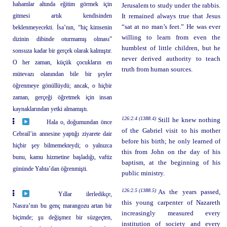
hahamlar altında eğitim görmek için
Jerusalem to study under the rabbis.
gitmesi artık kendisinden
It remained always true that Jesus
“sat at no man’s feet.” He was ever
beklenmeyecekti. İsa’nın, “hiç kimsenin
willing to learn from even the
dizinin dibinde oturmamış olması”
humblest of little children, but he
sonsuza kadar bir gerçek olarak kalmıştır.
never derived authority to teach
O her zaman, küçük çocukların en
truth from human sources.
mütevazı olanından bile bir şeyler
öğrenmeye gönüllüydü; ancak, o hiçbir
zaman, gerçeği öğretmek için insan
kaynaklarından yetki almamıştı.
126:2.4 (1388.4)
Still he knew nothing
Hala o, doğumundan önce
of the Gabriel visit to his mother
Cebrail’in annesine yaptığı ziyarete dair
before his birth; he only learned of
hiçbir şey bilmemekteydi; o yalnızca
this from John on the day of his
bunu, kamu hizmetine başladığı, vaftiz
baptism, at the beginning of his
gününde Yahta’dan öğrenmişti.
public ministry.
126:2.5 (1388.5)
As the years passed,
Yıllar ilerledikçe,
this young carpenter of Nazareth
Nasıra’nın bu genç marangozu artan bir
increasingly measured every
biçimde; şu değişmez bir süzgeçten,
institution of society and every