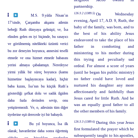
partnership.
126:3.2 (1389.5)
On Wednesday
M.S. 9.yılda Nisan’ın
evening, April 17, A.D. 9, Ruth, the
17’sinde, Çarşamba akşamı ailenin
baby of the family, was born, and to
bebeği Ruth dünyaya gelmişti; ve, İsa
the best of his ability Jesus
elinden gelen en iyi biçimde, bu sınayıcı
endeavored to take the place of his
ve görülmemiş nitelikteki üzüntü verici
father in comforting and
bu zor deneyim boyunca, annesini teselli
ministering to his mother during
etmede ve ona hizmet etmede babasını
this trying and peculiarly sad
yerini almaya çabalamıştı. Neredeyse
ordeal. For almost a score of years
yirmi yıllık bir süreç boyunca (kamu
(until he began his public ministry)
no father could have loved and
hizmetine başlayıncaya kadar), hiçbir
nurtured his daughter any more
baba kızını, İsa’nın bu küçük Ruth’a
affectionately and faithfully than
gösterdiği şefkat dolu ve sadık ilgiden
Jesus cared for little Ruth. And he
daha fazla derinden sevip, onu
was an equally good father to all
yetiştiremezdi. Ve, o, ailesinin tüm diğer
the other members of his family.
üyelerine eşit derecede iyi bir babaydı.
126:3.3 (1389.6)
During this year Jesus
Bu yıl boyunca, İsa ilk
first formulated the prayer which he
olarak; havarilerine daha sonra öğretmiş
subsequently taught to his apostles,