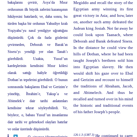
bakışlarını çevirir, Asya’da Mısır
Megiddo and recall the story of the
Egyptian army winning its first
ordusunun ilk büyük zaferini kazanışının
great victory in Asia; and how, later
hikâyesini hatırlardı; ve, daha sonra, bu
on, another such army defeated the
türden başka bir ordunun Yahudiye kralı
Judean king Josiah. Not far away he
Yoşiyahu’yu nasıl yenilgiye uğrattığını
could look upon Taanach, where
düşünürdü. Çok da fazla gözlerini
Deborah and Barak defeated Sisera.
çevirmeden, Deborah ve Barak’ın
In the distance he could view the
Sisera’yı yendiği yer olan Tanah’ı
hills of Dothan, where he had been
görebilirdi. Uzakta, Yusuf’un
taught Joseph’s brethren sold him
kardeşlerinin kendisini Mısır kölesi
into Egyptian slavery. He then
olarak sattığı haliyle öğretildiği
would shift his gaze over to Ebal
Dothan’ın tepelerini görebilirdi. O bunun
and Gerizim and recount to himself
the traditions of Abraham, Jacob,
sonrasında bakışlarını Ebal ve Gerizim’e
and Abimelech. And thus he
yöneltip, İbrahim’e, Yakup’a ve
recalled and turned over in his mind
Abimelek’e dair tarihi anlatımları
the historic and traditional events
kendisine tekrar söyleyebilirdi. Ve,
of his father Joseph’s people.
böylece, o, babası Yusuf’un insanlarına
dair tarihi ve geleneksel olayları hatırlar
ve onlar üzerinde düşünürdü.
126:1.3 (1387.3)
He continued to carry
O, sinagog öğretmenlerinin