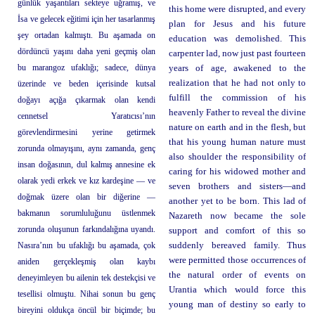
günlük yaşantıları sekteye uğramış, ve
this home were disrupted, and every
İsa ve gelecek eğitimi için her tasarlanmış
plan for Jesus and his future
şey ortadan kalmıştı. Bu aşamada on
education was demolished. This
dördüncü yaşını daha yeni geçmiş olan
carpenter lad, now just past fourteen
bu marangoz ufaklığı; sadece, dünya
years of age, awakened to the
realization that he had not only to
üzerinde ve beden içerisinde kutsal
fulfill the commission of his
doğayı açığa çıkarmak olan kendi
heavenly Father to reveal the divine
cennetsel Yaratıcısı’nın
nature on earth and in the flesh, but
görevlendirmesini yerine getirmek
that his young human nature must
zorunda olmayışını, aynı zamanda, genç
also shoulder the responsibility of
insan doğasının, dul kalmış annesine ek
caring for his widowed mother and
olarak yedi erkek ve kız kardeşine — ve
seven brothers and sisters—and
doğmak üzere olan bir diğerine —
another yet to be born. This lad of
bakmanın sorumluluğunu üstlenmek
Nazareth now became the sole
zorunda oluşunun farkındalığına uyandı.
support and comfort of this so
Nasıra’nın bu ufaklığı bu aşamada, çok
suddenly bereaved family. Thus
were permitted those occurrences of
aniden gerçekleşmiş olan kaybı
the natural order of events on
deneyimleyen bu ailenin tek destekçisi ve
Urantia which would force this
tesellisi olmuştu. Nihai sonun bu genç
young man of destiny so early to
bireyini oldukça öncül bir biçimde; bu