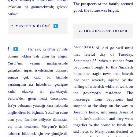
The prospects of the family seemed
imkânları iyi görünmekteydi; gelecek
good; the future was bright.
parlaktı.
2. YUSUF’UN ÖLÜMÜ
2. THE DEATH OF JOSEPH
126:2.1 (1388.1)
All did go well until
Her şey; Eylül’ün 25’inde
that fateful day of Tuesday,
dönüm noktası Salı günü bir ulağın,
September 25, when a runner from
Yusuf’un, valinin malikânesinde
Sepphoris brought to this Nazareth
çalışırken inşaat iskelesinden düşmesi
home the tragic news that Joseph
sonucu çok ciddi bir biçimde
had been severely injured by the
yaralanışının acı haberlerini getirişine
falling of a derrick while at work on
kadar oldukça iyi gitmekteydi.
the governor’s residence. The
Seforis’den gelen iletici öncesinden,
messenger from Sepphoris had
İsa’yı babasının yaşadığı kaza hakkında
stopped at the shop on the way to
Joseph’s home, informing Jesus of
bilgilendiren bir biçimde, Yusuf’un evine
his father’s accident, and they went
olan yolu üzerinde atölyede durmuştu;
together to the house to break the
ve, onlar beraberce, Meryem’e üzücü
sad news to Mary. Jesus desired to
haberleri bildirmek için eve gitmişlerdi.