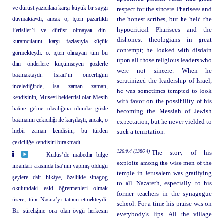
ve dürüst yazıcılara karşı büyük bir saygı
respect for the sincere Pharisees and
duymaktaydı; ancak o, içten pazarlıklı
the honest scribes, but he held the
hypocritical Pharisees and the
Ferisiler’i ve dürüst olmayan din-
dishonest theologians in great
kuramcılarını karşı fazlasıyla küçük
contempt; he looked with disdain
görmekteydi; o, içten olmayan tüm bu
upon all those religious leaders who
dini önderlere küçümseyen gözlerle
were not sincere. When he
bakmaktaydı. İsrail’in önderliğini
scrutinized the leadership of Israel,
incelediğinde, İsa zaman zaman,
he was sometimes tempted to look
kendisinin, Musevi beklentisi olan Mesih
with favor on the possibility of his
haline gelme olasılığına olumlar gözle
becoming the Messiah of Jewish
bakmanın çekiciliği ile karşılaştı; ancak, o
expectation, but he never yielded to
hiçbir zaman kendisini, bu türden
such a temptation.
çekiciliğe kendisini bırakmadı.
126:0.4 (1386.4)
The story of his
Kudüs’de mabedin bilge
exploits among the wise men of the
insanları arasında İsa’nın yapmış olduğu
temple in Jerusalem was gratifying
şeylere dair hikâye, özellikle sinagog
to all Nazareth, especially to his
okulundaki eski öğretmenleri olmak
former teachers in the synagogue
üzere, tüm Nasıra’yı tatmin etmekteydi.
school. For a time his praise was on
Bir süreliğine ona olan övgü herkesin
everybody’s lips. All the village