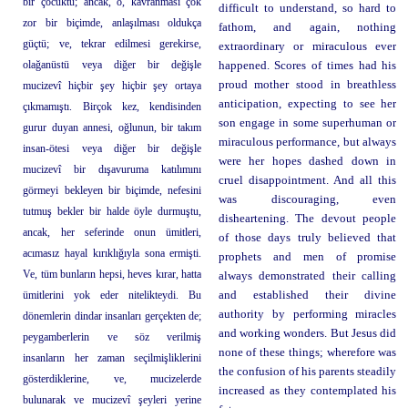
bir çocuktu; ancak, o, kavranması çok
difficult to understand, so hard to
zor bir biçimde, anlaşılması oldukça
fathom, and again, nothing
güçtü; ve, tekrar edilmesi gerekirse,
extraordinary or miraculous ever
olağanüstü veya diğer bir değişle
happened. Scores of times had his
proud mother stood in breathless
mucizevî hiçbir şey hiçbir şey ortaya
anticipation, expecting to see her
çıkmamıştı. Birçok kez, kendisinden
son engage in some superhuman or
gurur duyan annesi, oğlunun, bir takım
miraculous performance, but always
insan-ötesi veya diğer bir değişle
were her hopes dashed down in
mucizevî bir dışavuruma katılımını
cruel disappointment. And all this
görmeyi bekleyen bir biçimde, nefesini
was discouraging, even
tutmuş bekler bir halde öyle durmuştu,
disheartening. The devout people
ancak, her seferinde onun ümitleri,
of those days truly believed that
acımasız hayal kırıklığıyla sona ermişti.
prophets and men of promise
Ve, tüm bunların hepsi, heves kırar, hatta
always demonstrated their calling
ümitlerini yok eder nitelikteydi. Bu
and established their divine
authority by performing miracles
dönemlerin dindar insanları gerçekten de;
and working wonders. But Jesus did
peygamberlerin ve söz verilmiş
none of these things; wherefore was
insanların her zaman seçilmişliklerini
the confusion of his parents steadily
gösterdiklerine, ve, mucizelerde
increased as they contemplated his
bulunarak ve mucizevî şeyleri yerine