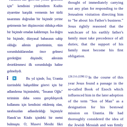
thought of immediately carrying
için” kendisini yönlendiren Kudüs
out any plan for responding to the
ziyaretine karşılık vermenin her türlü
Jerusalem visitation directing him
tasarımını doğrudan bir biçimde yerine
to “be about his Father’s business.”
getirmenin her düşüncesini oldukça etkin
Jesus rightly reasoned that the
bir biçimde ortadan kaldırmıştı. İsa doğru
watchcare of his earthly father’s
family must take precedence of all
bir biçimde; dünyasal babasının sahip
duties; that the support of his
olduğu ailenin gözetiminin, tüm
family must become his first
sorumluluklarından önce gelmesi
obligation.
gerektiğini düşündü; ailesinin
desteklenmesi ilk sorumluluğu haline
gelmeliydi.
126:3.6 (1390.1)
In the course of this
Bu yıl içinde, İsa; Urantia
year Jesus found a passage in the
üzerindeki bahşedilme görevi için bir
so-called Book of Enoch which
adlandırma biçimindeki, “İnsanın Oğlu”
influenced him in the later adoption
teriminin daha sonra gerçekleşecek
of the term “Son of Man” as a
kullanımı için kendisini etkilemiş olan,
designation for his bestowal
tarafınızdan adlandırıldığı biçimiyle
mission on Urantia. He had
Hanok’un Kitabı içindeki bir metni
thoroughly considered the idea of
bulmuştu. O; Musevi Mesihi fikri
the Jewish Messiah and was firmly