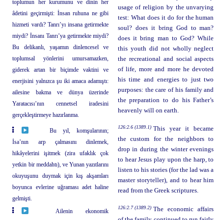
toplumun her kurumunu ve dinin her
usage of religion by the unvarying
âdetini geçirmişti: İnsan ruhuna ne gibi
test: What does it do for the human
hizmeti vardı? Tanrı’yı insana getirmekte
soul? does it bring God to man?
miydi? İnsanı Tanrı’ya getirmekte miydi?
does it bring man to God? While
Bu delikanlı, yaşamın dinlencesel ve
this youth did not wholly neglect
toplumsal yönlerini umursamazken,
the recreational and social aspects
of life, more and more he devoted
giderek artan bir biçimde vaktini ve
his time and energies to just two
enerjisini yalnızca şu iki amaca adamıştı:
purposes: the care of his family and
ailesine bakma ve dünya üzerinde
the preparation to do his Father’s
Yaratacısı’nın cennetsel iradesini
heavenly will on earth.
gerçekleştirmeye hazırlanma.
126:2.6 (1389.1)
This year it became
Bu yıl, komşularının;
the custom for the neighbors to
İsa’nın arp çalmasını dinlemek,
drop in during the winter evenings
hikâyelerini işitmek (zira ufaklık çok
to hear Jesus play upon the harp, to
yetkin bir meddahtı), ve Yunan yazıtlarını
listen to his stories (for the lad was a
okuyuşunu duymak için kış akşamları
master storyteller), and to hear him
boyunca evlerine uğraması adet haline
read from the Greek scriptures.
gelmişti.
126:2.7 (1389.2)
The economic affairs
Ailenin ekonomik
of the family continued to run fairly