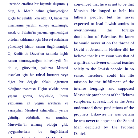
üzerinde etraflıca bir biçimde düşünmüş
convinced that he was not to be that
Messiah. He longed to help his
olup, bu Mesih haline gelmeyeceğine
father’s people, but he never
güçlü bir şekilde ikna oldu. O, babasının
expected to lead Jewish armies in
insanlarına yardım etmeyi arzulamıştı;
overthrowing the foreign
ancak o, Filistin’in yabancı egemenliğini
domination of Palestine. He knew
ortadan kaldırmak için Musevi ordularını
he would never sit on the throne of
yönetmeyi hiçbir zaman öngörmemişti.
David at Jerusalem. Neither did he
O, Kudüs’de Davut’un tahtında hiçbir
believe that his mission was that of
zaman oturmayacağını bilmekteydi. Ne
a spiritual deliverer or moral teacher
de o, görevinin, yalnızca Musevi
solely to the Jewish people. In no
insanları için bir ruhsal kurtarıcı veya
sense, therefore, could his life
diğer bir değişle ahlaki öğretmen
mission be the fulfillment of the
intense longings and supposed
olduğuna inanmıştı. Hiçbir şekilde, onun
Messianic prophecies of the Hebrew
yaşam görevi, böylelikle, İbrani
scriptures; at least, not as the Jews
yazıtlarına ait yoğun arzuların ve
understood these predictions of the
varsayılan Mesihsel kehanetlerin yerine
prophets. Likewise he was certain
getirilişi olabilirdi; en azından,
he was never to appear as the Son of
Museviler’in anlamış olduğu gibi,
Man depicted by the Prophet
peygamberlerin bu öngörülerini
Daniel.