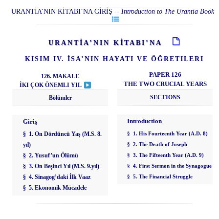
URANTİA’NIN KİTABI’NA GİRİŞ
--
Introduction to The Urantia Book
URANTİA’NIN KİTABI’NA
KISIM IV. İSA’NIN HAYATI VE ÖĞRETILERI
PAPER 126
126. MAKALE
THE TWO CRUCIAL YEARS
İKI ÇOK ÖNEMLI YIL
SECTIONS
Bölümler
Introduction
Giriş
§ 1. On Dördüncü Yaş (M.S. 8.
§ 1. His Fourteenth Year (A.D. 8)
yıl)
§ 2. The Death of Joseph
§ 2. Yusuf’un Ölümü
§ 3. The Fifteenth Year (A.D. 9)
§ 3. On Beşinci Yıl (M.S. 9.yıl)
§ 4. First Sermon in the Synagogue
§ 4. Sinagog’daki İlk Vaaz
§ 5. The Financial Struggle
§ 5. Ekonomik Mücadele