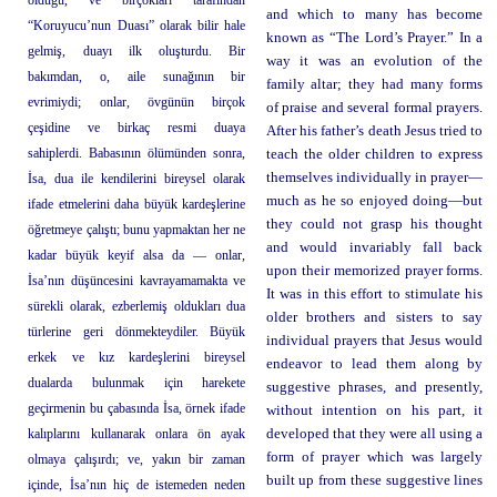
olduğu, ve birçokları tarafından
and which to many has become
“Koruyucu’nun Duası” olarak bilir hale
known as “The Lord’s Prayer.” In a
gelmiş, duayı ilk oluşturdu. Bir
way it was an evolution of the
bakımdan, o, aile sunağının bir
family altar; they had many forms
evrimiydi; onlar, övgünün birçok
of praise and several formal prayers.
çeşidine ve birkaç resmi duaya
After his father’s death Jesus tried to
sahiplerdi. Babasının ölümünden sonra,
teach the older children to express
themselves individually in prayer—
İsa, dua ile kendilerini bireysel olarak
much as he so enjoyed doing—but
ifade etmelerini daha büyük kardeşlerine
they could not grasp his thought
öğretmeye çalıştı; bunu yapmaktan her ne
and would invariably fall back
kadar büyük keyif alsa da — onlar,
upon their memorized prayer forms.
İsa’nın düşüncesini kavrayamamakta ve
It was in this effort to stimulate his
sürekli olarak, ezberlemiş oldukları dua
older brothers and sisters to say
türlerine geri dönmekteydiler. Büyük
individual prayers that Jesus would
erkek ve kız kardeşlerini bireysel
endeavor to lead them along by
dualarda bulunmak için harekete
suggestive phrases, and presently,
geçirmenin bu çabasında İsa, örnek ifade
without intention on his part, it
kalıplarını kullanarak onlara ön ayak
developed that they were all using a
form of prayer which was largely
olmaya çalışırdı; ve, yakın bir zaman
built up from these suggestive lines
içinde, İsa’nın hiç de istemeden neden