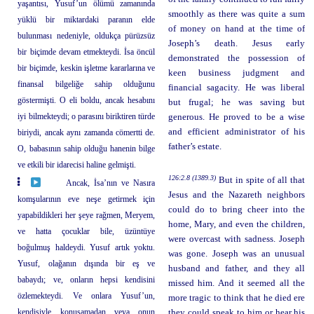
yaşantısı, Yusuf’un ölümü zamanında
smoothly as there was quite a sum
yüklü bir miktardaki paranın elde
of money on hand at the time of
bulunması nedeniyle, oldukça pürüzsüz
Joseph’s death. Jesus early
bir biçimde devam etmekteydi. İsa öncül
demonstrated the possession of
bir biçimde, keskin işletme kararlarına ve
keen business judgment and
finansal bilgeliğe sahip olduğunu
financial sagacity. He was liberal
göstermişti. O eli boldu, ancak hesabını
but frugal; he was saving but
iyi bilmekteydi; o parasını biriktiren türde
generous. He proved to be a wise
and efficient administrator of his
biriydi, ancak aynı zamanda cömertti de.
father’s estate.
O, babasının sahip olduğu hanenin bilge
ve etkili bir idarecisi haline gelmişti.
126:2.8 (1389.3)
But in spite of all that
Ancak, İsa’nın ve Nasıra
Jesus and the Nazareth neighbors
komşularının eve neşe getirmek için
could do to bring cheer into the
yapabildikleri her şeye rağmen, Meryem,
home, Mary, and even the children,
ve hatta çocuklar bile, üzüntüye
were overcast with sadness. Joseph
boğulmuş haldeydi. Yusuf artık yoktu.
was gone. Joseph was an unusual
Yusuf, olağanın dışında bir eş ve
husband and father, and they all
babaydı; ve, onların hepsi kendisini
missed him. And it seemed all the
özlemekteydi. Ve onlara Yusuf’un,
more tragic to think that he died ere
kendisiyle konuşamadan veya onun
they could speak to him or hear his