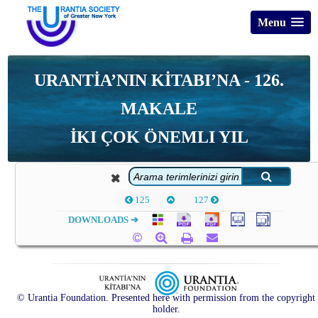
Menu
URANTİA’NIN KİTABI’NA - 126.
MAKALE
İKI ÇOK ÖNEMLI YIL
125
127
DOWNLOADS ➔
© Urantia Foundation. Presented here with permission from the copyright
holder.