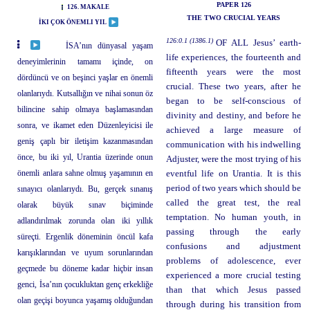
PAPER 126
126. MAKALE
THE TWO CRUCIAL YEARS
İKI ÇOK ÖNEMLI YIL
126:0.1 (1386.1)
OF ALL Jesus’ earth-
İSA’nın dünyasal yaşam
life experiences, the fourteenth and
deneyimlerinin tamamı içinde, on
fifteenth years were the most
dördüncü ve on beşinci yaşlar en önemli
crucial. These two years, after he
olanlarıydı. Kutsallığın ve nihai sonun öz
began to be self-conscious of
bilincine sahip olmaya başlamasından
divinity and destiny, and before he
sonra, ve ikamet eden Düzenleyicisi ile
achieved a large measure of
geniş çaplı bir iletişim kazanmasından
communication with his indwelling
önce, bu iki yıl, Urantia üzerinde onun
Adjuster, were the most trying of his
önemli anlara sahne olmuş yaşamının en
eventful life on Urantia. It is this
period of two years which should be
sınayıcı olanlarıydı. Bu, gerçek sınanış
called the great test, the real
olarak büyük sınav biçiminde
temptation. No human youth, in
adlandırılmak zorunda olan iki yıllık
passing through the early
süreçti. Ergenlik döneminin öncül kafa
confusions and adjustment
karışıklarından ve uyum sorunlarından
problems of adolescence, ever
geçmede bu döneme kadar hiçbir insan
experienced a more crucial testing
genci, İsa’nın çocukluktan genç erkekliğe
than that which Jesus passed
olan geçişi boyunca yaşamış olduğundan
through during his transition from