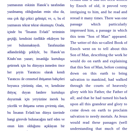
yazmasının eskinin Hanok’u tarafından
by Enoch of old, it proved very
yazılmamış olduğundan emin olsa da,
intriguing to him, and he read and
reread it many times. There was one
ona çok ilgi çekici gelmişti; ve, o, bu el
passage which particularly
yazmasını tekrar tekrar okumuştu. Orada,
impressed him, a passage in which
içinde bu “İnsanın Evladı” teriminin
this term “Son of Man” appeared.
geçtiği, kendisini özellikle etkileyen bir
The writer of this so-called Book of
yer bulunmaktaydı. Tarafınızdan
Enoch went on to tell about this
adlandırıldığı şekliyle, bu Hanok’un
Son of Man, describing the work he
Kitabı’nın yazarı; insanlığa kurtuluşu
would do on earth and explaining
getirmek için bu dünyaya inmeden önce
that this Son of Man, before coming
her şeyin Yaratıcısı olarak kendi
down on this earth to bring
Yaratıcısı ile cennetsel ihtişamın bahçeleri
salvation to mankind, had walked
boyunca yürümüş olan, ve, kendisine
through the courts of heavenly
glory with his Father, the Father of
ihtiyaç duyan fanilere kurtuluşu
all; and that he had turned his back
duyurmak için yeryüzüne inerek bu
upon all this grandeur and glory to
yücelik ve ihtişama sırtını çevirmiş olan,
come down on earth to proclaim
bu İnsanın Evladı’nın dünya üzerinde
salvation to needy mortals. As Jesus
hangi görevde bulunacağını tarif eden ve
would read these passages (well
onun kim olduğunu açıklayan bir
understanding that much of the