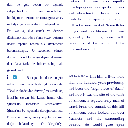
leather. He was also rapidly
deri ile çok yetkin bir biçimde
developing into an expert carpenter
çalışabilmekteydi. O aynı zamanda hızlı
and cabinetmaker. This summer he
bir biçimde, uzman bir marangoza ve ev
made frequent trips to the top of the
mobilya yapıcısına doğru gelişmekteydi.
hill to the northwest of Nazareth for
Bu yaz o, dua etmek ve derince
prayer and meditation. He was
gradually becoming more self-
düşünmek için Nasıra’nın kuzey batısına
conscious of the nature of his
doğru tepenin başına sık ziyaretlerde
bestowal on earth.
bulunmaktaydı. O kademeli olarak,
dünya üzerindeki bahşedilişinin doğasına
dair daha fazla öz bilince sahip hale
gelmekteydi.
126:1.2 (1387.2)
This hill, a little more
Bu tepe, bu dönemin yüz
than one hundred years previously,
yıldan biraz daha fazla yıl öncesinde,
had been the “high place of Baal,”
“Baal’ın ibadet doruğuydu,” ve şimdi ise,
and now it was the site of the tomb
İsrail’in saygın bir kutsal insanı olan
of Simeon, a reputed holy man of
Şimon’un mezarının yerleşkesiydi.
Israel. From the summit of this hill
Şimon’un bu tepesinin doruğundan, İsa,
of Simeon, Jesus looked out over
Nasıra ve onu çevreleyen şehir üzerine
Nazareth and the surrounding
doğru bakmaktaydı. O, Megido’ya
country. He would gaze upon