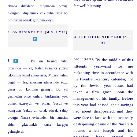
farewell blessing.
elveda dileklerini duymadan ölmüş
olduğunu düşünmek çok daha fazla acı
bir durum olarak görünmekteydi.
3. ON BEŞINCI YIL (M.S. 9.YIL)
3. THE FIFTEENTH YEAR (A.D.
9)
126:3.1 (1389.4)
By the middle of this
Bu on beşinci yılın
fifteenth year—and we are
ortasında — ve, bizler yirminci yüzyıl
reckoning time in accordance with
takvimini temel almaktayız, Musevi yılını
the twentieth-century calendar, not
değil — İsa, ailesinin idaresinde sözü
by the Jewish year—Jesus had
geçer bir konuma gelmişti. Bu yıl
taken a firm grasp upon the
geçmeden önce, onların birikimleri yok
management of his family. Before
olmak üzereydi; ve, onlar, Yusuf ve
this year had passed, their savings
komşusu Yakup’un ortak olarak sahip
had about disappeared, and they
olduğu Nasıra evlerinden bir tanesini
were face to face with the necessity
of disposing of one of the Nazareth
elden çıkarmakla karşı karşıya
houses which Joseph and his
gelmişlerdi.
neighbor Jacob owned in