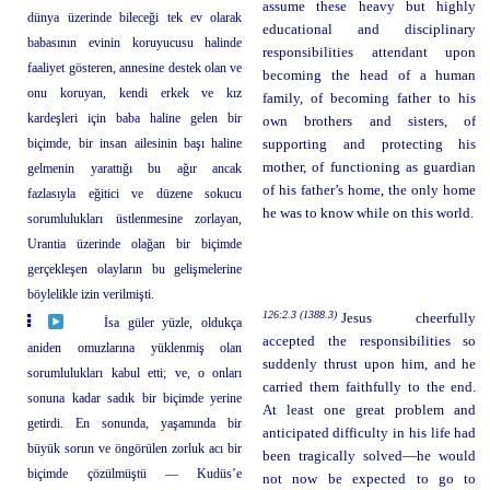
assume these heavy but highly
dünya üzerinde bileceği tek ev olarak
educational and disciplinary
babasının evinin koruyucusu halinde
responsibilities attendant upon
faaliyet gösteren, annesine destek olan ve
becoming the head of a human
onu koruyan, kendi erkek ve kız
family, of becoming father to his
kardeşleri için baba haline gelen bir
own brothers and sisters, of
biçimde, bir insan ailesinin başı haline
supporting and protecting his
mother, of functioning as guardian
gelmenin yarattığı bu ağır ancak
of his father’s home, the only home
fazlasıyla eğitici ve düzene sokucu
he was to know while on this world.
sorumlulukları üstlenmesine zorlayan,
Urantia üzerinde olağan bir biçimde
gerçekleşen olayların bu gelişmelerine
böylelikle izin verilmişti.
126:2.3 (1388.3)
Jesus cheerfully
İsa güler yüzle, oldukça
accepted the responsibilities so
aniden omuzlarına yüklenmiş olan
suddenly thrust upon him, and he
sorumlulukları kabul etti; ve, o onları
carried them faithfully to the end.
sonuna kadar sadık bir biçimde yerine
At least one great problem and
getirdi. En sonunda, yaşamında bir
anticipated difficulty in his life had
büyük sorun ve öngörülen zorluk acı bir
been tragically solved—he would
biçimde çözülmüştü — Kudüs’e
not now be expected to go to