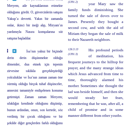
(1391.2)
year Mary saw the
Meryem, aile kaynaklarının erimekte
family funds diminishing. She
olduğunu gördü. O, güvercinlerin satışını
turned the sale of doves over to
Yakup’a devretti. Yakın bir zamanda
James. Presently they bought a
onlar, ikinci bir ineği alıp, Miryam’ın
second cow, and with the aid of
yardımıyla Nasıra komşularına süt
Miriam they began the sale of milk
satışına başladılar.
to their Nazareth neighbors.
126:3.13
His profound periods
İsa’nın yalnız bir biçimde
(1391.3)
of meditation, his
derin derin düşünmekte olduğu
frequent journeys to the hilltop for
dönemler, dua etmek için tepenin
prayer, and the many strange ideas
zirvesine sıklıkla gerçekleştirdiği
which Jesus advanced from time to
yolculuklar ve İsa’nın zaman zaman öne
time, thoroughly alarmed his
sürmüş olduğu birçok tuhaf düşünceler,
mother. Sometimes she thought the
annesini tamamiyle endişelenen konuma
lad was beside himself, and then she
getirmişti. Zaman zaman Meryem;
would steady her fears,
ufaklığın kendinde olduğunu düşünüp,
remembering that he was, after all, a
child of promise and in some
bunun ardından, onun, son kertede, söz
manner different from other youths.
verilmiş bir çocuk olduğunu ve bir
şekilde diğer gençlerden farklı olduğunu