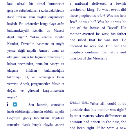
a national deliverer, a Jewish
kralı olarak bir ulusal kurtarıcının
teacher or king. To what event did
gelişine atıfta bulunan Yazıtlardaki birçok
these prophecies refer? Was not he a
ifade üzerine yeni baştan düşünmeye
Jew? or was he? Was he or was he
başladı. Bu kehanetler hangi olaya atıfta
not of the house of David? His
bulunmaktaydı? Kendisi bir Musevi
mother averred he was; his father
değil miydi? Yoksa kendisi miydi?
had ruled that he was not. He
Kendisi, Davut’un hanesine ait miydi
decided he was not. But had the
yoksa değil miydi? Annesi, onun ait
prophets confused the nature and
olduğunu güçlü bir biçimde duyurmuştu;
mission of the Messiah?
babası öncesinden, onun bu haneye ait
oluşuna imkânın bulunmadığını
bildirmişti. O, ait olmadığına karar
vermişti. Ancak, peygamberler, Mesih’in
doğası ve görevini karıştırmaktalar
mıydı?
126:3.11 (1391.1)
After all, could it be
Son kertede, annesinin
possible that his mother was right?
haklı olabileceği mümkün olabilir miydi?
In most matters, when differences of
Geçmişte görüş farklılıkları doğduğu
opinion had arisen in the past, she
zamanlar olarak birçok olayda, annesi
had been right. If he were a new