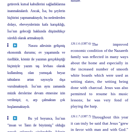
future.
getirerek kutsal kabullerini sağladıklarına
inanmaktalardı. Ancak, İsa, bu şeylerin
hiçbirini yapmamaktaydı; bu nedenlerden
dolayı, ebeveynlerinin kafa karışıklığı,
İsa’nın geleceği hakkında düşündükçe
sürekli olarak artmaktaydı.
126:1.6 (1387.6)
The improved
Nasıra ailesinin gelişmiş
economic condition of the Nazareth
ekonomik durumu; ev yaşamında ve
family was reflected in many ways
özellikle, kömür ile yazımın gerçekleştiği
about the home and especially in
biçimiyle yazım taş levhası olarak
the increased number of smooth
kullanılmış olan yumuşak beyaz
white boards which were used as
tahtaların artan sayısıyla dışa
writing slates, the writing being
vurulmaktaydı. İsa’nın aynı zamanda
done with charcoal. Jesus was also
müzik derslerine devam etmesine izin
permitted to resume his music
verilmişti; o, arp çalmaktan çok
lessons; he was very fond of
playing the harp.
hoşlanmaktaydı.
126:1.7 (1387.7)
Throughout this year
Bu yıl boyunca, İsa’nın
it can truly be said that Jesus “grew
“insan ve Tanrı ile büyümüş” olduğu
in favor with man and with God.”
gerçek anlamıyla söylenebilir. Ailenin