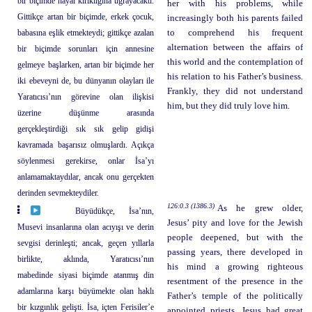
bir biçimde hayal kırıklığına uğrayacaktı.
her with his problems, while
Gittikçe artan bir biçimde, erkek çocuk,
increasingly both his parents failed
babasına eşlik etmekteydi; gittikçe azalan
to comprehend his frequent
alternation between the affairs of
bir biçimde sorunları için annesine
this world and the contemplation of
gelmeye başlarken, artan bir biçimde her
his relation to his Father’s business.
iki ebeveyni de, bu dünyanın olayları ile
Frankly, they did not understand
Yaratıcısı’nın görevine olan ilişkisi
him, but they did truly love him.
üzerine düşünme arasında
gerçekleştirdiği sık sık gelip gidişi
kavramada başarısız olmuşlardı. Açıkça
söylenmesi gerekirse, onlar İsa’yı
anlamamaktaydılar, ancak onu gerçekten
derinden sevmekteydiler.
126:0.3 (1386.3)
As he grew older,
Büyüdükçe, İsa’nın,
Jesus’ pity and love for the Jewish
Musevi insanlarına olan acıyışı ve derin
people deepened, but with the
sevgisi derinleşti; ancak, geçen yıllarla
passing years, there developed in
birlikte, aklında, Yaratıcısı’nın
his mind a growing righteous
mabedinde siyasi biçimde atanmış din
resentment of the presence in the
adamlarına karşı büyümekte olan haklı
Father’s temple of the politically
bir kızgınlık gelişti. İsa, içten Ferisiler’e
appointed priests. Jesus had great