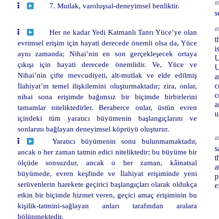
11
7. Mutlak, varoluşsal-deneyimsel benliktir.
s
11
Her ne kadar Yedi Katmanlı Tanrı Yüce’ye olan
t
evrimsel erişim için hayati derecede önemli olsa da, Yüce
i
aynı zamanda; Nihai’nin en son gerçekleşecek ortaya
U
çıkışı için hayati derecede önemlidir. Ve, Yüce ve
U
Nihai’nin çifte mevcudiyeti, alt-mutlak ve elde edilmiş
a
İlahiyat’ın temel ilişkilemini oluşturmaktadır; zira, onlar,
c
c
nihai sona erişimde bağımsız bir biçimde birbirlerini
a
tamamlar niteliktedirler. Beraberce onlar, üstün evren
u
içindeki tüm yaratıcı büyümenin başlangıçlarını ve
sonlarını bağlayan deneyimsel köprüyü oluşturur.
11
Yaratıcı büyümenin sonu bulunmamaktadır,
s
ancak o her zaman tatmin edici niteliktedir; bu büyüme bir
t
ölçüde sonsuzdur, ancak o her zaman, kâinatsal
a
büyümede, evren keşfinde ve İlahiyat erişiminde yeni
p
serüvenlerin harekete geçirici başlangıçları olarak oldukça
e
etkin bir biçimde hizmet veren, geçici amaç erişiminin bu
kişilik-tatmini-sağlayan anları tarafından aralara
bölünmektedir.