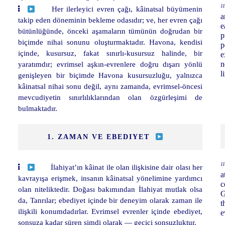
11
Her ilerleyici evren çağı, kâinatsal büyümenin
a
takip eden döneminin bekleme odasıdır; ve, her evren çağı
e
bütünlüğünde, önceki aşamaların tümünün doğrudan bir
p
biçimde nihai sonunu oluşturmaktadır. Havona, kendisi
p
içinde, kusursuz, fakat sınırlı-kusursuz halinde, bir
e
yaratımdır; evrimsel aşkın-evrenlere doğru dışarı yönlü
n
l
genişleyen bir biçimde Havona kusursuzluğu, yalnızca
kâinatsal nihai sonu değil, aynı zamanda, evrimsel-öncesi
mevcudiyetin sınırlılıklarından olan özgürleşimi de
bulmaktadır.
1. ZAMAN VE EBEDIYET
11
İlahiyat’ın kâinat ile olan ilişkisine dair olası her
a
kavrayışa erişmek, insanın kâinatsal yönelimine yardımcı
c
olan niteliktedir. Doğası bakımından İlahiyat mutlak olsa
G
da, Tanrılar; ebediyet içinde bir deneyim olarak zaman ile
t
ilişkili konumdadırlar. Evrimsel evrenler içinde ebediyet,
e
sonsuza kadar süren şimdi olarak — geçici sonsuzluktur.