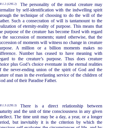
The personality of the mortal creature may
8:1.2 (1295.2)
ternalize by self-identification with the indwelling spirit
hrough the technique of choosing to do the will of the
ather. Such a consecration of will is tantamount to the
ealization of eternity-reality of purpose. This means that
he purpose of the creature has become fixed with regard
o the succession of moments; stated otherwise, that the
uccession of moments will witness no change in creature
urpose. A million or a billion moments makes no
ifference. Number has ceased to have meaning with
egard to the creature’s purpose. Thus does creature
hoice plus God’s choice eventuate in the eternal realities
f the never-ending union of the spirit of God and the
ature of man in the everlasting service of the children of
od and of their Paradise Father.
There is a direct relationship between
8:1.3 (1295.3)
aturity and the unit of time consciousness in any given
ntellect. The time unit may be a day, a year, or a longer
eriod, but inevitably it is the criterion by which the
onscious self evaluates the circumstances of life, and by