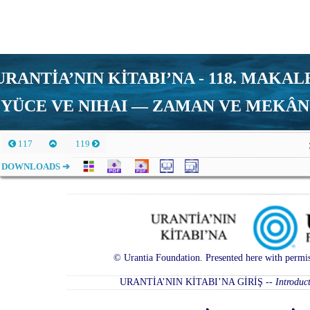
URANTİA’NIN KİTABI’NA - 118. MAKAL
YÜCE VE NIHAI — ZAMAN VE MEKÂN
117
119
DOWNLOADS ➔
© Urantia Foundation. Presented here with permis
URANTİA’NIN KİTABI’NA GİRİŞ
--
Introduc