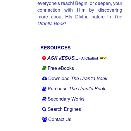
everyone's reach! Begin, or deepen, your
connection with Him by discovering
more about His Divine nature in
The
Urantia Book!
RESOURCES
ASK JESUS...
- AI Chatbot
Free
e
Books
Download
The Urantia Book
Purchase
The Urantia Book
Secondary Works
Search Engines
Contact Us