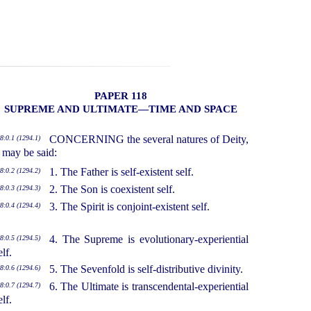
PAPER 118
SUPREME AND ULTIMATE—TIME AND SPACE
CONCERNING the several natures of Deity,
8:0.1 (1294.1)
t may be said:
1. The Father is self-existent self.
8:0.2 (1294.2)
2. The Son is coexistent self.
8:0.3 (1294.3)
3. The Spirit is conjoint-existent self.
8:0.4 (1294.4)
4. The Supreme is evolutionary-experiential
8:0.5 (1294.5)
elf.
5. The Sevenfold is self-distributive divinity.
8:0.6 (1294.6)
6. The Ultimate is transcendental-experiential
8:0.7 (1294.7)
elf.