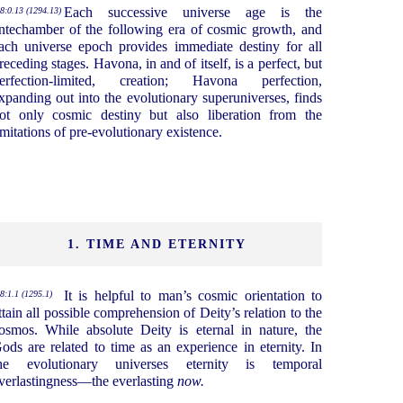
Each successive universe age is the
8:0.13 (1294.13)
ntechamber of the following era of cosmic growth, and
ach universe epoch provides immediate destiny for all
receding stages. Havona, in and of itself, is a perfect, but
erfection-limited, creation; Havona perfection,
xpanding out into the evolutionary superuniverses, finds
ot only cosmic destiny but also liberation from the
imitations of pre-evolutionary existence.
1. TIME AND ETERNITY
It is helpful to man’s cosmic orientation to
8:1.1 (1295.1)
ttain all possible comprehension of Deity’s relation to the
osmos. While absolute Deity is eternal in nature, the
ods are related to time as an experience in eternity. In
he evolutionary universes eternity is temporal
verlastingness—the everlasting
now.