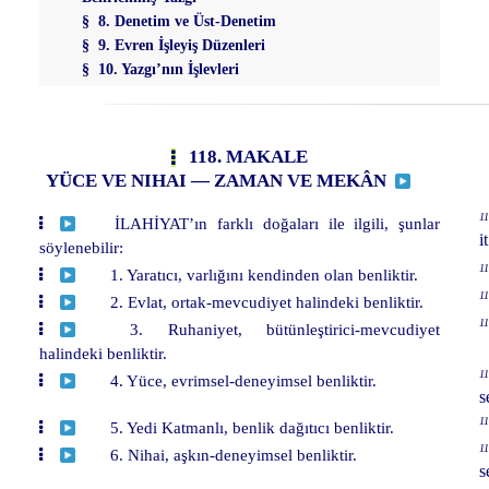
§ 8. Denetim ve Üst-Denetim
§ 9. Evren İşleyiş Düzenleri
§ 10. Yazgı’nın İşlevleri
118. MAKALE
YÜCE VE NIHAI — ZAMAN VE MEKÂN
11
İLAHİYAT’ın farklı doğaları ile ilgili, şunlar
i
söylenebilir:
11
1. Yaratıcı, varlığını kendinden olan benliktir.
11
2. Evlat, ortak-mevcudiyet halindeki benliktir.
11
3. Ruhaniyet, bütünleştirici-mevcudiyet
halindeki benliktir.
11
4. Yüce, evrimsel-deneyimsel benliktir.
s
11
5. Yedi Katmanlı, benlik dağıtıcı benliktir.
11
6. Nihai, aşkın-deneyimsel benliktir.
s