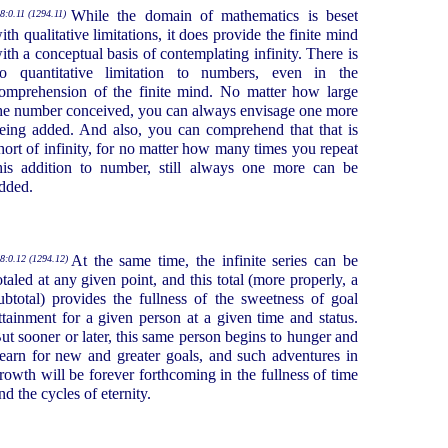
While the domain of mathematics is beset
8:0.11 (1294.11)
ith qualitative limitations, it does provide the finite mind
ith a conceptual basis of contemplating infinity. There is
o quantitative limitation to numbers, even in the
omprehension of the finite mind. No matter how large
he number conceived, you can always envisage one more
eing added. And also, you can comprehend that that is
hort of infinity, for no matter how many times you repeat
his addition to number, still always one more can be
dded.
At the same time, the infinite series can be
8:0.12 (1294.12)
otaled at any given point, and this total (more properly, a
ubtotal) provides the fullness of the sweetness of goal
ttainment for a given person at a given time and status.
ut sooner or later, this same person begins to hunger and
earn for new and greater goals, and such adventures in
rowth will be forever forthcoming in the fullness of time
nd the cycles of eternity.