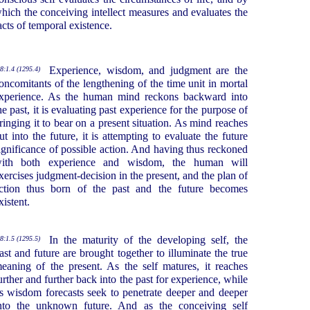
hich the conceiving intellect measures and evaluates the
acts of temporal existence.
Experience, wisdom, and judgment are the
8:1.4 (1295.4)
oncomitants of the lengthening of the time unit in mortal
xperience. As the human mind reckons backward into
he past, it is evaluating past experience for the purpose of
ringing it to bear on a present situation. As mind reaches
ut into the future, it is attempting to evaluate the future
ignificance of possible action. And having thus reckoned
ith both experience and wisdom, the human will
xercises judgment-decision in the present, and the plan of
ction thus born of the past and the future becomes
xistent.
In the maturity of the developing self, the
8:1.5 (1295.5)
ast and future are brought together to illuminate the true
eaning of the present. As the self matures, it reaches
urther and further back into the past for experience, while
ts wisdom forecasts seek to penetrate deeper and deeper
nto the unknown future. And as the conceiving self