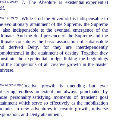
7. The Absolute is existential-experiential
8:0.8 (1294.8)
elf.
While God the Sevenfold is indispensable to
8:0.9 (1294.9)
he evolutionary attainment of the Supreme, the Supreme
s also indispensable to the eventual emergence of the
ltimate. And the dual presence of the Supreme and the
ltimate constitutes the basic association of subabsolute
nd derived Deity, for they are interdependently
omplemental in the attainment of destiny. Together they
onstitute the experiential bridge linking the beginnings
nd the completions of all creative growth in the master
niverse.
Creative growth is unending but ever
8:0.10 (1294.10)
atisfying, endless in extent but always punctuated by
hose personality-satisfying moments of transient goal
ttainment which serve so effectively as the mobilization
reludes to new adventures in cosmic growth, universe
xploration, and Deity attainment.