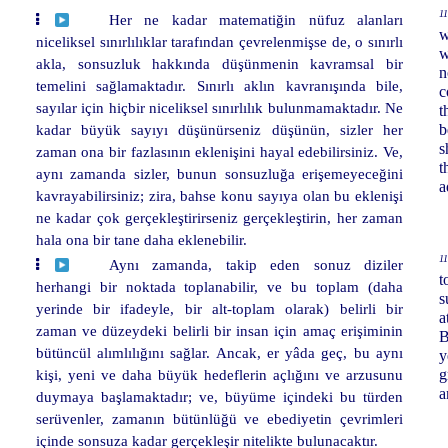
11
Her ne kadar matematiğin nüfuz alanları
w
niceliksel sınırlılıklar tarafından çevrelenmişse de, o sınırlı
w
akla, sonsuzluk hakkında düşünmenin kavramsal bir
n
temelini sağlamaktadır. Sınırlı aklın kavranışında bile,
c
sayılar için hiçbir niceliksel sınırlılık bulunmamaktadır. Ne
t
kadar büyük sayıyı düşünürseniz düşünün, sizler her
b
s
zaman ona bir fazlasının eklenişini hayal edebilirsiniz. Ve,
t
aynı zamanda sizler, bunun sonsuzluğa erişemeyeceğini
a
kavrayabilirsiniz; zira, bahse konu sayıya olan bu eklenişi
ne kadar çok gerçekleştirirseniz gerçekleştirin, her zaman
hala ona bir tane daha eklenebilir.
11
Aynı zamanda, takip eden sonuz diziler
t
herhangi bir noktada toplanabilir, ve bu toplam (daha
s
yerinde bir ifadeyle, bir alt-toplam olarak) belirli bir
a
zaman ve düzeydeki belirli bir insan için amaç erişiminin
B
bütüncül alımlılığını sağlar. Ancak, er yâda geç, bu aynı
y
kişi, yeni ve daha büyük hedeflerin açlığını ve arzusunu
g
a
duymaya başlamaktadır; ve, büyüme içindeki bu türden
serüvenler, zamanın bütünlüğü ve ebediyetin çevrimleri
içinde sonsuza kadar gerçekleşir nitelikte bulunacaktır.