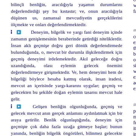
bilinçli benliğin, aracılığıyla yaşamın durumlarını
w
değerlendirdiği şey bu kıstastır; ve, onun aracılığıyla
f
düşünen us, zamansal mevcudiyetin gerçeklilerini
ölçmekte ve onları değerlendirmektedir.
11
Deneyim, bilgelik ve yargı fani deneyim içinde
c
zamanın genişlemesinin beraberinde getirdiği niteliklerdir.
e
İnsan aklı geçmişe doğru geri dönük değerlendirmede
t
bulunduğunda, o, mevcut bir durumla ilişkilendirmek için
b
geçmiş deneyimi irdelemektedir. Akıl geleceğe doğru
o
uzandığında, olası eylemin gelecek önemini
s
w
değerlendirmeye girişmektedir. Ve, hem deneyimi hem de
e
bilgeliği böylece hesaba katmış olarak, insan iradesi,
a
mevcut an içerisinde yargı-kararını uygular; geçmiş ve
e
gelecekten bu şekilde doğan eylemin tasarısı mevcut hale
gelir.
11
Gelişen benliğin olgunluğunda, geçmiş ve
p
gelecek mevcut anın gerçek anlamını aydınlatmak için bir
m
araya getirilir. Benlik olgunlaştığında, deneyim için
f
geçmişte çok daha fazla uzağa gitmeye başlar; bunun
i
yanında, benliğin bilgelik öngörüleri, bilinmez gelecekte
i