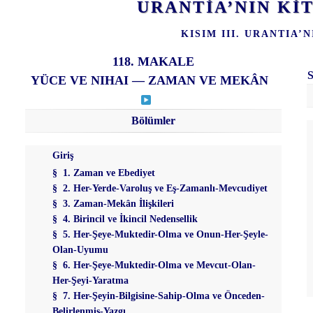
URANTİA’NIN K
KISIM III. URANTIA’N
118. MAKALE
YÜCE VE NIHAI — ZAMAN VE MEKÂN
Bölümler
Giriş
§ 1. Zaman ve Ebediyet
§ 2. Her-Yerde-Varoluş ve Eş-Zamanlı-Mevcudiyet
§ 3. Zaman-Mekân İlişkileri
§ 4. Birincil ve İkincil Nedensellik
§ 5. Her-Şeye-Muktedir-Olma ve Onun-Her-Şeyle-
Olan-Uyumu
§ 6. Her-Şeye-Muktedir-Olma ve Mevcut-Olan-
Her-Şeyi-Yaratma
§ 7. Her-Şeyin-Bilgisine-Sahip-Olma ve Önceden-
Belirlenmiş-Yazgı