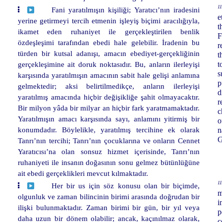
11
Fani yaratılmışın kişiliği; Yaratıcı’nın iradesini
e
yerine getirmeyi tercih etmenin işleyiş biçimi aracılığıyla,
t
ikamet eden ruhaniyet ile gerçekleştirilen benlik
F
özdeşleşimi tarafından ebedi hale gelebilir. İradenin bu
r
türden bir kutsal adanışı, amacın ebediyet-gerçekliğinin
t
gerçekleşimine ait doruk noktasıdır. Bu, anların ilerleyişi
t
s
karşısında yaratılmışın amacının sabit hale gelişi anlamına
p
gelmektedir; aksi belirtilmedikçe, anların ilerleyişi
d
yaratılmış amacında hiçbir değişikliğe şahit olmayacaktır.
r
Bir milyon yâda bir milyar an hiçbir fark yaratmamaktadır.
c
Yaratılmışın amacı karşısında sayı, anlamını yitirmiş bir
o
konumdadır. Böylelikle, yaratılmış tercihine ek olarak
n
G
Tanrı’nın tercihi; Tanrı’nın çocuklarına ve onların Cennet
Yaratıcısı’na olan sonsuz hizmet içerisinde, Tanrı’nın
ruhaniyeti ile insanın doğasının sonu gelmez bütünlüğüne
ait ebedi gerçeklikleri mevcut kılmaktadır.
11
Her bir us için söz konusu olan bir biçimde,
m
olgunluk ve zaman bilincinin birimi arasında doğrudan bir
i
ilişki bulunmaktadır. Zaman birimi bir gün, bir yıl veya
p
daha uzun bir dönem olabilir; ancak, kaçınılmaz olarak,
c