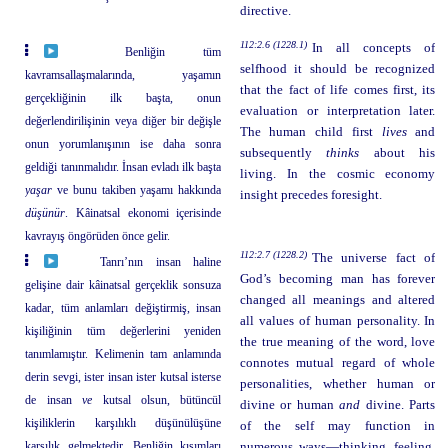
directive.
112:2.6 (1228.1)
In all concepts of
Benliğin tüm
selfhood it should be recognized
kavramsallaşmalarında, yaşamın
that the fact of life comes first, its
gerçekliğinin ilk başta, onun
evaluation or interpretation later.
değerlendirilişinin veya diğer bir değişle
The human child first
lives
and
onun yorumlanışının ise daha sonra
subsequently
thinks
about his
geldiği tanınmalıdır. İnsan evladı ilk başta
living. In the cosmic economy
yaşar
ve bunu takiben yaşamı hakkında
insight precedes foresight.
düşünür
. Kâinatsal ekonomi içerisinde
kavrayış öngörüden önce gelir.
112:2.7 (1228.2)
The universe fact of
Tanrı’nın insan haline
God’s becoming man has forever
gelişine dair kâinatsal gerçeklik sonsuza
changed all meanings and altered
kadar, tüm anlamları değiştirmiş, insan
all values of human personality. In
kişiliğinin tüm değerlerini yeniden
the true meaning of the word, love
tanımlamıştır. Kelimenin tam anlamında
connotes mutual regard of whole
derin sevgi, ister insan ister kutsal isterse
personalities, whether human or
de insan
ve
kutsal olsun, bütüncül
divine or human
and
divine. Parts
kişiliklerin karşılıklı düşünülüşüne
of the self may function in
karşılık gelmektedir. Benliğin kısımları
numerous ways—thinking, feeling,