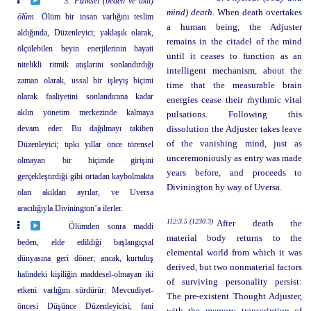
3.
Fiziksel (beden ve akıl)
mind) death.
When death overtakes
ölüm
. Ölüm bir insan varlığını teslim
a human being, the Adjuster
aldığında, Düzenleyici; yaklaşık olarak,
remains in the citadel of the mind
ölçülebilen beyin enerjilerinin hayati
until it ceases to function as an
nitelikli ritmik atışlarını sonlandırdığı
intelligent mechanism, about the
zaman olarak, ussal bir işleyiş biçimi
time that the measurable brain
olarak faaliyetini sonlandırana kadar
energies cease their rhythmic vital
aklın yönetim merkezinde kalmaya
pulsations. Following this
devam eder. Bu dağılmayı takiben
dissolution the Adjuster takes leave
of the vanishing mind, just as
Düzenleyici; tıpkı yıllar önce törensel
unceremoniously as entry was made
olmayan bir biçimde girişini
years before, and proceeds to
gerçekleştirdiği gibi ortadan kaybolmakta
Divinington by way of Uversa.
olan akıldan ayrılar, ve Uversa
aracılığıyla Divinington’a ilerler.
112:3.5 (1230.3)
After death the
Ölümden sonra maddi
material body returns to the
beden, elde edildiği başlangıçsal
elemental world from which it was
dünyasına geri döner; ancak, kurtuluş
derived, but two nonmaterial factors
halindeki kişiliğin maddesel-olmayan iki
of surviving personality persist:
etkeni varlığını sürdürür: Mevcudiyet-
The pre-existent Thought Adjuster,
öncesi Düşünce Düzenleyicisi, fani
with the memory transcription of