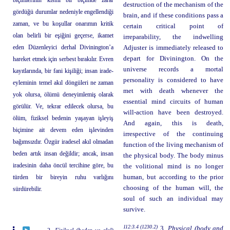
destruction of the mechanism of the
gördüğü durumlar nedeniyle engellendiği
brain, and if these conditions pass a
zaman, ve bu koşullar onarımın kritik
certain critical point of
olan belirli bir eşiğini geçerse, ikamet
irreparability, the indwelling
eden Düzenleyici derhal Divinington’a
Adjuster is immediately released to
depart for Divinington. On the
hareket etmek için serbest bırakılır. Evren
universe records a mortal
kayıtlarında, bir fani kişiliği; insan irade-
personality is considered to have
eyleminin temel akıl döngüleri ne zaman
met with death whenever the
yok olursa, ölümü deneyimlemiş olarak
essential mind circuits of human
görülür. Ve, tekrar edilecek olursa, bu
will-action have been destroyed.
ölüm, fiziksel bedenin yaşayan işleyiş
And again, this is death,
biçimine ait devem eden işlevinden
irrespective of the continuing
bağımsızdır. Özgür iradesel akıl olmadan
function of the living mechanism of
beden artık insan değildir; ancak, insan
the physical body. The body minus
iradesinin daha öncül tercihine göre, bu
the volitional mind is no longer
türden bir bireyin ruhu varlığını
human, but according to the prior
choosing of the human will, the
sürdürebilir.
soul of such an individual may
survive.
112:3.4 (1230.2)
3.
Physical (body and