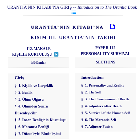
URANTİA’NIN KİTABI’NA GİRİŞ
--
Introduction to The Urantia Book
URANTİA’NIN KİTABI’NA
KISIM III. URANTIA’NIN TARIHI
PAPER 112
112. MAKALE
PERSONALITY SURVIVAL
KIŞILIK KURTULUŞU
SECTIONS
Bölümler
Introduction
Giriş
§ 1. Kişilik ve Gerçeklik
§ 1. Personality and Reality
§ 2. Benlik
§ 2. The Self
§ 3. Ölüm Olgusu
§ 3. The Phenomenon of Death
§ 4. Ölümden Sonra
§ 4. Adjusters After Death
Düzenleyiciler
§ 5. Survival of the Human Self
§ 5. İnsan Benliğinin Kurtuluşu
§ 6. The Morontia Self
§ 6. Morontia Benliği
§ 7. Adjuster Fusion
§ 7. Düzenleyici Bütünleşimi