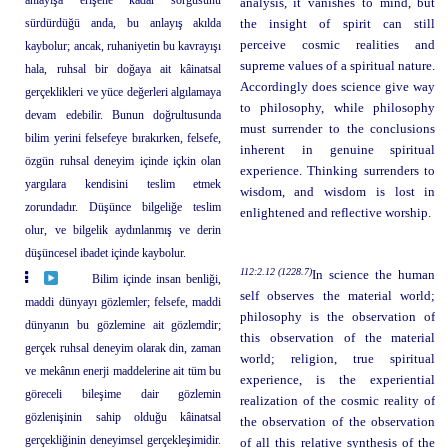
anlayışa erişene kadar sorgusunu
analysis, it vanishes to mind, but
sürdürdüğü anda, bu anlayış akılda
the insight of spirit can still
perceive cosmic realities and
kaybolur; ancak, ruhaniyetin bu kavrayışı
supreme values of a spiritual nature.
hala, ruhsal bir doğaya ait kâinatsal
Accordingly does science give way
gerçeklikleri ve yüce değerleri algılamaya
to philosophy, while philosophy
devam edebilir. Bunun doğrultusunda
must surrender to the conclusions
bilim yerini felsefeye bırakırken, felsefe,
inherent in genuine spiritual
özgün ruhsal deneyim içinde içkin olan
experience. Thinking surrenders to
yargılara kendisini teslim etmek
wisdom, and wisdom is lost in
zorundadır. Düşünce bilgeliğe teslim
enlightened and reflective worship.
olur, ve bilgelik aydınlanmış ve derin
düşüncesel ibadet içinde kaybolur.
112:2.12 (1228.7)
In science the human
Bilim içinde insan benliği,
self observes the material world;
maddi dünyayı gözlemler; felsefe, maddi
philosophy is the observation of
dünyanın bu gözlemine ait gözlemdir;
this observation of the material
gerçek ruhsal deneyim olarak din, zaman
world; religion, true spiritual
ve mekânın enerji maddelerine ait tüm bu
experience, is the experiential
göreceli bileşime dair gözlemin
realization of the cosmic reality of
gözlenişinin sahip olduğu kâinatsal
the observation of the observation
gerçekliğinin deneyimsel gerçekleşimidir.
of all this relative synthesis of the