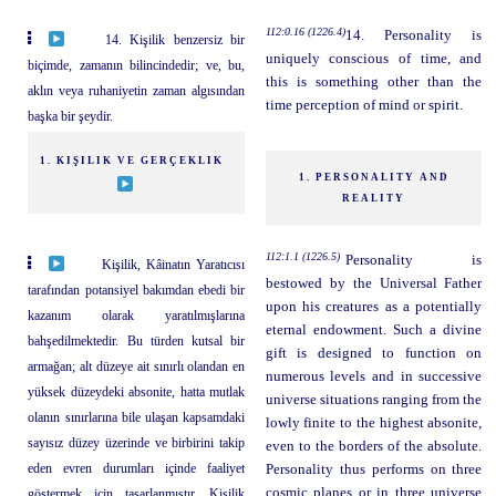
112:0.16 (1226.4)
14. Personality is
14. Kişilik benzersiz bir
uniquely conscious of time, and
biçimde, zamanın bilincindedir; ve, bu,
this is something other than the
aklın veya ruhaniyetin zaman algısından
time perception of mind or spirit.
başka bir şeydir.
1. KIŞILIK VE GERÇEKLIK
1. PERSONALITY AND
REALITY
112:1.1 (1226.5)
Personality is
Kişilik, Kâinatın Yaratıcısı
bestowed by the Universal Father
tarafından potansiyel bakımdan ebedi bir
upon his creatures as a potentially
kazanım olarak yaratılmışlarına
eternal endowment. Such a divine
bahşedilmektedir. Bu türden kutsal bir
gift is designed to function on
armağan; alt düzeye ait sınırlı olandan en
numerous levels and in successive
yüksek düzeydeki absonite, hatta mutlak
universe situations ranging from the
olanın sınırlarına bile ulaşan kapsamdaki
lowly finite to the highest absonite,
sayısız düzey üzerinde ve birbirini takip
even to the borders of the absolute.
eden evren durumları içinde faaliyet
Personality thus performs on three
cosmic planes or in three universe
göstermek için tasarlanmıştır. Kişilik