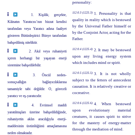
personality:
112:0.3 (1225.3)
1. Personality is that
1. Kişilik; gerçekte,
quality in reality which is bestowed
Kâinatın Yaratıcısı’nın bizzat kendisi
by the Universal Father himself or
tarafından veya Yaratıcı adına faaliyet
by the Conjoint Actor, acting for the
gösteren Bütünleştirici Bünye tarafından
Father.
bahşedilmiş niteliktir.
112:0.4 (1225.4)
2. It may be bestowed
2. Akıl veya ruhaniyeti
upon any living energy system
içeren herhangi bir yaşayan enerji
which includes mind or spirit.
sistemine bahşedilebilir.
112:0.5 (1225.5)
3. It is not wholly
3. Öncül neden-
subject to the fetters of antecedent
sonuçsallığın bağlayıcılıklarına
causation. It is relatively creative or
tamamiyle tabi değildir. O, göreceli
cocreative.
yaratıcı ve eş-yaratıcıdır.
112:0.6 (1225.6)
4. When bestowed
4. Evrimsel maddi
upon evolutionary material
yaratılmışları üzerine bahşedildiğinde,
creatures, it causes spirit to strive
ruhaniyetin aklın aracılığıyla enerji-
for the mastery of energy-matter
maddesinin üstünlüğünü amaçlamasına
through the mediation of mind.
neden olmaktadır.