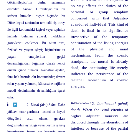
Görüntüleyici’nin derhal salınımını
no way affects the duties of the
emreder. Ancak, Düzenleyici’nin bu
personal or group seraphim
serbest bırakılışı hiçbir biçimde, bu
concerned with that Adjuster-
Düzenleyici-tarafından-terk-edilmiş-birey
abandoned individual. This kind of
ile ilgili konumdaki kişisel veya topluluk
death is final in its significance
halinde bulunan yüksek meleklerin
irrespective of the temporary
görevlerini etkilemez. Bu ölüm türü,
continuation of the living energies
of the physical and mind
fiziksel ve yaşam işleyiş biçimlerine ait
mechanisms. From the cosmic
yaşam enerjilerinin geçici
standpoint the mortal is already
devamlılığından bağımsız olarak kendi
dead; the continuing life merely
önemi içinde nihaidir. Kâinatsal açıdan,
indicates the persistence of the
fani hali hazırda ölü konumdadır; devam
material momentum of cosmic
eden yaşam yalnızca, kâinatsal enerjilerin
energies.
maddi deviniminin devamlılığına işaret
eder.
112:3.3 (1230.1)
2.
Intellectual (mind)
2.
Ussal (akıl) ölüm
. Daha
death.
When the vital circuits of
yüksek emir-yardımcı hizmetinin hayati
higher adjutant ministry are
döngüleri usun olması gereken
disrupted through the aberrations of
doğrultudan ayrıldığı veya beynin işleyiş
intellect or because of the partial
biçimlerinin kısmi bir biçimde zarar