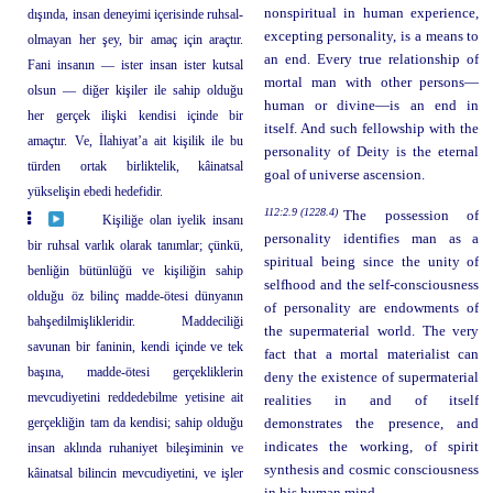
nonspiritual in human experience,
dışında, insan deneyimi içerisinde ruhsal-
excepting personality, is a means to
olmayan her şey, bir amaç için araçtır.
an end. Every true relationship of
Fani insanın — ister insan ister kutsal
mortal man with other persons—
olsun — diğer kişiler ile sahip olduğu
human or divine—is an end in
her gerçek ilişki kendisi içinde bir
itself. And such fellowship with the
amaçtır. Ve, İlahiyat’a ait kişilik ile bu
personality of Deity is the eternal
türden ortak birliktelik, kâinatsal
goal of universe ascension.
yükselişin ebedi hedefidir.
112:2.9 (1228.4)
The possession of
Kişiliğe olan iyelik insanı
personality identifies man as a
bir ruhsal varlık olarak tanımlar; çünkü,
spiritual being since the unity of
benliğin bütünlüğü ve kişiliğin sahip
selfhood and the self-consciousness
olduğu öz bilinç madde-ötesi dünyanın
of personality are endowments of
bahşedilmişlikleridir. Maddeciliği
the supermaterial world. The very
savunan bir faninin, kendi içinde ve tek
fact that a mortal materialist can
başına, madde-ötesi gerçekliklerin
deny the existence of supermaterial
mevcudiyetini reddedebilme yetisine ait
realities in and of itself
gerçekliğin tam da kendisi; sahip olduğu
demonstrates the presence, and
indicates the working, of spirit
insan aklında ruhaniyet bileşiminin ve
synthesis and cosmic consciousness
kâinatsal bilincin mevcudiyetini, ve işler