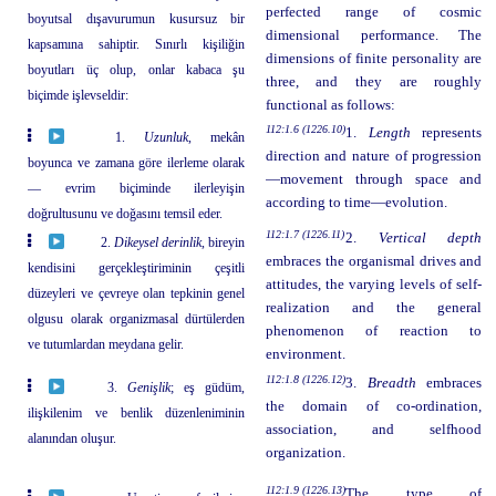
perfected range of cosmic
boyutsal dışavurumun kusursuz bir
dimensional performance. The
kapsamına sahiptir. Sınırlı kişiliğin
dimensions of finite personality are
boyutları üç olup, onlar kabaca şu
three, and they are roughly
biçimde işlevseldir:
functional as follows:
112:1.6 (1226.10)
1.
Length
represents
1.
Uzunluk
, mekân
direction and nature of progression
boyunca ve zamana göre ilerleme olarak
—movement through space and
— evrim biçiminde ilerleyişin
according to time—evolution.
doğrultusunu ve doğasını temsil eder.
112:1.7 (1226.11)
2.
Vertical depth
2.
Dikeysel derinlik
, bireyin
embraces the organismal drives and
kendisini gerçekleştiriminin çeşitli
attitudes, the varying levels of self-
düzeyleri ve çevreye olan tepkinin genel
realization and the general
olgusu olarak organizmasal dürtülerden
phenomenon of reaction to
ve tutumlardan meydana gelir.
environment.
112:1.8 (1226.12)
3.
Breadth
embraces
3.
Genişlik
; eş güdüm,
the domain of co-ordination,
ilişkilenim ve benlik düzenleniminin
association, and selfhood
alanından oluşur.
organization.
112:1.9 (1226.13)
The type of