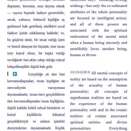
wishing—but only the co-ordinated
düşünme, hissetme, arzu duyma olarak
attributes of the whole personality
— sayısız biçimde faaliyet gösterebilir;
are focused in intelligent action;
ancak, yalnızca, bütüncül kişiliğin eş
and all of these powers are
güdümsel hale getirilmiş nitelikleri ussal
associated with the spiritual
faaliyet içinde odaklanmış haldedir; ve,
endowment of the mortal mind
bu güçlerin tümü, bir insan varlığı içten
when a human being sincerely and
ve bencil olmayan bir biçimde, ister insan
unselfishly loves another being,
ister kutsal olsun, bir başka varlığı
human or divine.
sevdiğinde fani aklın sahip olduğu ruhsal
bahşedilmişlikle ilişkili hale gelir.
112:2.8 (1228.3)
All mortal concepts of
Gerçekliğe ait tüm fani
reality are based on the assumption
kavramsallaşmaları, insan kişiliğine ait
of the actuality of human
mevcudiyetin varsayımına
personality; all concepts of
dayanmaktadır; insan-ötesi gerçekliklerin
superhuman realities are based on
tüm kavramsallaşmaları insan kişiliğinin,
the experience of the human
ilişkili haldeki belirli ruhsal birimlerin ve
personality with and in the cosmic
kutsal kişiliklerin kâinatsal
realities of certain associated
gerçeklikleriyle ve onların içindeki
spiritual entities and divine
deneyimlerine dayanmaktadır. Kişilik
personalities. Everything