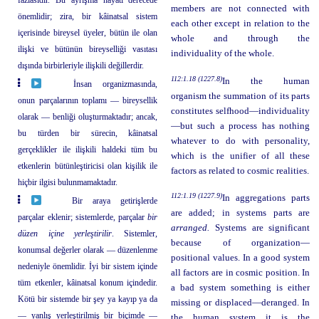
fazlasıdır. Bu ayrışma hayati derecede
members are not connected with
önemlidir; zira, bir kâinatsal sistem
each other except in relation to the
içerisinde bireysel üyeler, bütün ile olan
whole and through the
ilişki ve bütünün bireyselliği vasıtası
individuality of the whole.
dışında birbirleriyle ilişkili değillerdir.
112:1.18 (1227.8)
In the human
İnsan organizmasında,
organism the summation of its parts
onun parçalarının toplamı — bireysellik
constitutes selfhood—individuality
olarak — benliği oluşturmaktadır; ancak,
—but such a process has nothing
bu türden bir sürecin, kâinatsal
whatever to do with personality,
gerçeklikler ile ilişkili haldeki tüm bu
which is the unifier of all these
etkenlerin bütünleştiricisi olan kişilik ile
factors as related to cosmic realities.
hiçbir ilgisi bulunmamaktadır.
112:1.19 (1227.9)
In aggregations parts
Bir araya getirişlerde
are added; in systems parts are
parçalar eklenir; sistemlerde, parçalar
bir
arranged.
Systems are significant
düzen içine yerleştirilir
. Sistemler,
because of organization—
konumsal değerler olarak — düzenlenme
positional values. In a good system
nedeniyle önemlidir. İyi bir sistem içinde
all factors are in cosmic position. In
tüm etkenler, kâinatsal konum içindedir.
a bad system something is either
Kötü bir sistemde bir şey ya kayıp ya da
missing or displaced—deranged. In
— yanlış yerleştirilmiş bir biçimde —
the human system it is the