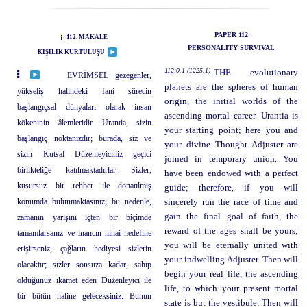
PAPER 112
112. MAKALE
PERSONALITY SURVIVAL
KIŞILIK KURTULUŞU
112:0.1 (1225.1)
THE evolutionary
EVRİMSEL gezegenler,
planets are the spheres of human
yükseliş halindeki fani sürecin
origin, the initial worlds of the
başlangıçsal dünyaları olarak insan
ascending mortal career. Urantia is
kökeninin âlemleridir. Urantia, sizin
your starting point; here you and
başlangıç noktanızdır; burada, siz ve
your divine Thought Adjuster are
sizin Kutsal Düzenleyiciniz geçici
joined in temporary union. You
birlikteliğe katılmaktadırlar. Sizler,
have been endowed with a perfect
kusursuz bir rehber ile donatılmış
guide; therefore, if you will
konumda bulunmaktasınız; bu nedenle,
sincerely run the race of time and
gain the final goal of faith, the
zamanın yarışını içten bir biçimde
reward of the ages shall be yours;
tamamlarsanız ve inancın nihai hedefine
you will be eternally united with
erişirseniz, çağların hediyesi sizlerin
your indwelling Adjuster. Then will
olacaktır; sizler sonsuza kadar, sahip
begin your real life, the ascending
olduğunuz ikamet eden Düzenleyici ile
life, to which your present mortal
bir bütün haline geleceksiniz. Bunun
state is but the vestibule. Then will