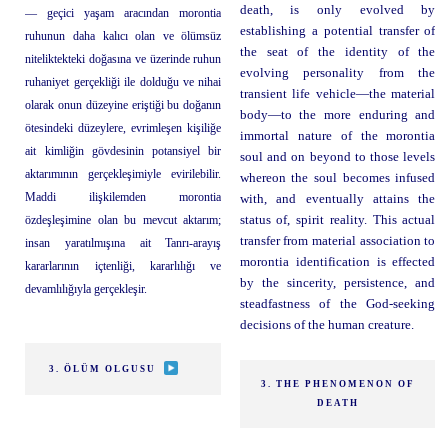
death, is only evolved by
— geçici yaşam aracından morontia
establishing a potential transfer of
ruhunun daha kalıcı olan ve ölümsüz
the seat of the identity of the
niteliktekteki doğasına ve üzerinde ruhun
evolving personality from the
ruhaniyet gerçekliği ile dolduğu ve nihai
transient life vehicle—the material
olarak onun düzeyine eriştiği bu doğanın
body—to the more enduring and
ötesindeki düzeylere, evrimleşen kişiliğe
immortal nature of the morontia
ait kimliğin gövdesinin potansiyel bir
soul and on beyond to those levels
aktarımının gerçekleşimiyle evirilebilir.
whereon the soul becomes infused
Maddi ilişkilemden morontia
with, and eventually attains the
özdeşleşimine olan bu mevcut aktarım;
status of, spirit reality. This actual
transfer from material association to
insan yaratılmışına ait Tanrı-arayış
morontia identification is effected
kararlarının içtenliği, kararlılığı ve
by the sincerity, persistence, and
devamlılığıyla gerçekleşir.
steadfastness of the God-seeking
decisions of the human creature.
3. ÖLÜM OLGUSU
3. THE PHENOMENON OF
DEATH