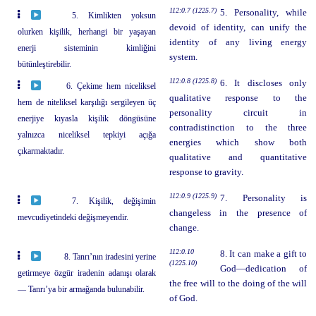
112:0.7 (1225.7)
5. Personality, while
5. Kimlikten yoksun
devoid of identity, can unify the
olurken kişilik, herhangi bir yaşayan
identity of any living energy
enerji sisteminin kimliğini
system.
bütünleştirebilir.
112:0.8 (1225.8)
6. It discloses only
6. Çekime hem niceliksel
qualitative response to the
hem de niteliksel karşılığı sergileyen üç
personality circuit in
enerjiye kıyasla kişilik döngüsüne
contradistinction to the three
yalnızca niceliksel tepkiyi açığa
energies which show both
çıkarmaktadır.
qualitative and quantitative
response to gravity.
112:0.9 (1225.9)
7. Personality is
7. Kişilik, değişimin
changeless in the presence of
mevcudiyetindeki değişmeyendir.
change.
112:0.10
8. It can make a gift to
8. Tanrı’nın iradesini yerine
(1225.10)
God—dedication of
getirmeye özgür iradenin adanışı olarak
the free will to the doing of the will
— Tanrı’ya bir armağanda bulunabilir.
of God.