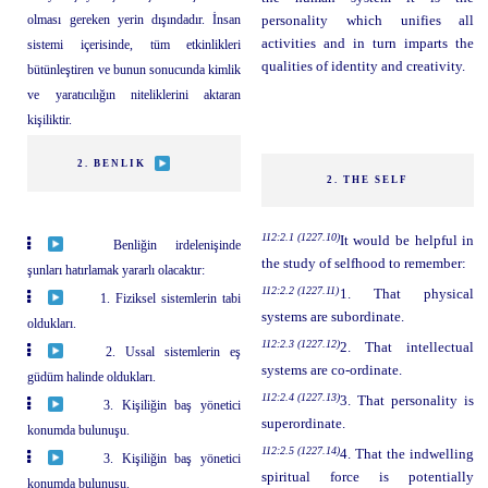
olması gereken yerin dışındadır. İnsan
personality which unifies all
activities and in turn imparts the
sistemi içerisinde, tüm etkinlikleri
qualities of identity and creativity.
bütünleştiren ve bunun sonucunda kimlik
ve yaratıcılığın niteliklerini aktaran
kişiliktir.
2. BENLIK
2. THE SELF
112:2.1 (1227.10)
It would be helpful in
Benliğin irdelenişinde
the study of selfhood to remember:
şunları hatırlamak yararlı olacaktır:
112:2.2 (1227.11)
1. That physical
1. Fiziksel sistemlerin tabi
systems are subordinate.
oldukları.
112:2.3 (1227.12)
2. That intellectual
2. Ussal sistemlerin eş
systems are co-ordinate.
güdüm halinde oldukları.
112:2.4 (1227.13)
3. That personality is
3. Kişiliğin baş yönetici
superordinate.
konumda bulunuşu.
112:2.5 (1227.14)
4. That the indwelling
3. Kişiliğin baş yönetici
spiritual force is potentially
konumda bulunuşu.