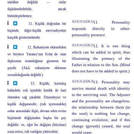
nitelikte değildir — onlar
ilişkilendirilebilir, ancak
bütünleştirilemez.
112:0.13 (1226.1)
11. Personality
11. Kişilik doğrudan bir
responds directly to other-
biçimde, diğer-kişilik mevcudiyetine
personality presence.
karşılık göstermektedir.
112:0.14 (1226.2)
12. It is one thing
12. Ruhaniyete eklenebilen
which can be added to spirit, thus
ve böylece Yaratıcı’nın Evlat ile olan
illustrating the primacy of the
ilişkisinin üstünlüğünü gösteren bir
Father in relation to the Son. (Mind
şeydir. (Akıl, ruhaniyete eklenme
does not have to be added to spirit.)
zorunluluğunda değildir.)
112:0.15 (1226.3)
13. Personality may
13. Kişilik, kurtuluş
survive mortal death with identity
halindeki ruh içindeki kimlik ile fani
in the surviving soul. The Adjuster
ölümden sağ çıkabilir. Düzenleyici ve
and the personality are changeless;
kişilik değişmezdir; (ruh içerisindeki)
the relationship between them (in
onlar arasındaki ilişki, devam eden evrim
the soul) is nothing but change,
biçiminde değişimden başka bir şey
continuing evolution; and if this
değildir; ve, eğer bu değişim (büyüme)
change (growth) ceased, the soul
sona erirse, ruh varlığını yitirecektir.
would cease.