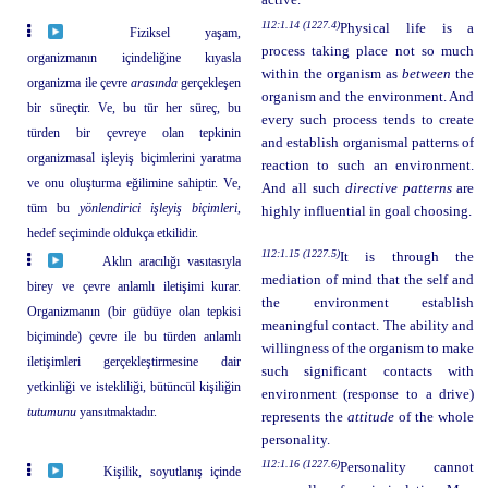
112:1.14 (1227.4)
Physical life is a
Fiziksel yaşam,
process taking place not so much
organizmanın içindeliğine kıyasla
within the organism as
between
the
organizma ile çevre
arasında
gerçekleşen
organism and the environment. And
bir süreçtir. Ve, bu tür her süreç, bu
every such process tends to create
türden bir çevreye olan tepkinin
and establish organismal patterns of
organizmasal işleyiş biçimlerini yaratma
reaction to such an environment.
ve onu oluşturma eğilimine sahiptir. Ve,
And all such
directive patterns
are
tüm bu
yönlendirici işleyiş biçimleri
,
highly influential in goal choosing.
hedef seçiminde oldukça etkilidir.
112:1.15 (1227.5)
It is through the
Aklın aracılığı vasıtasıyla
mediation of mind that the self and
birey ve çevre anlamlı iletişimi kurar.
the environment establish
Organizmanın (bir güdüye olan tepkisi
meaningful contact. The ability and
biçiminde) çevre ile bu türden anlamlı
willingness of the organism to make
iletişimleri gerçekleştirmesine dair
such significant contacts with
yetkinliği ve istekliliği, bütüncül kişiliğin
environment (response to a drive)
tutumunu
yansıtmaktadır.
represents the
attitude
of the whole
personality.
112:1.16 (1227.6)
Personality cannot
Kişilik, soyutlanış içinde