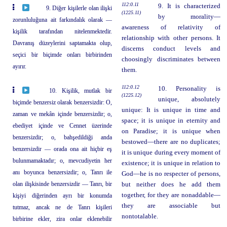
112:0.11
9. It is characterized
9. Diğer kişilerle olan ilişki
(1225.11)
by morality—
zorunluluğuna ait farkındalık olarak —
awareness of relativity of
kişilik tarafından nitelenmektedir.
relationship with other persons. It
Davranış düzeylerini saptamakta olup,
discerns conduct levels and
seçici bir biçimde onları birbirinden
choosingly discriminates between
ayırır.
them.
112:0.12
10. Personality is
10. Kişilik, mutlak bir
(1225.12)
unique, absolutely
biçimde benzersiz olarak benzersizdir: O,
unique: It is unique in time and
zaman ve mekân içinde benzersizdir; o,
space; it is unique in eternity and
ebediyet içinde ve Cennet üzerinde
on Paradise; it is unique when
benzersizdir; o, bahşedildiği anda
bestowed—there are no duplicates;
benzersizdir — orada ona ait hiçbir eş
it is unique during every moment of
bulunmamaktadır; o, mevcudiyetin her
existence; it is unique in relation to
anı boyunca benzersizdir; o, Tanrı ile
God—he is no respecter of persons,
olan ilişkisinde benzersizdir — Tanrı, bir
but neither does he add them
together, for they are nonaddable—
kişiyi diğerinden ayrı bir konumda
they are associable but
tutmaz, ancak ne de Tanrı kişileri
nontotalable.
birbirine ekler, zira onlar eklenebilir