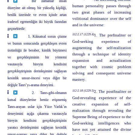
Bir zamanlar insan
human personality passes through
düzeyine ait olmuş bir yükseliş kişiliği,
two great phases of increasing
benlik üzerinde ve evren içinde artan
volitional dominance over the self
iradesel egemenliğin iki büyük fazından
and in the universe:
geçmektedir:
112:2.17 (1229.4)
1. The prefinaliter or
1. Kâinatsal sorun çözme
God-seeking experience of
ve bunun sonucunda gerçekleşen evren
augmenting the self-realization
üstünlüğü ile beraber, kimlik büyümesi
through a technique of identity
ve gerçekleşiminin bir yöntemi
expansion and actualization
vasıtasıyla bireyin kendisini
together with cosmic problem
gerçekleştirişinin derinleşimini sağlayan
solving and consequent universe
kesinlik unsur-öncesi veya diğer bir
mastery.
değişle Tanrı’yı-arama deneyimi.
112:2.18 (1229.5)
2. The postfinaliter or
2. Tanrı-gibi-olmanın
God-revealing experience of the
kutsal düzeylerine henüz erişmemiş
creative expansion of self-
Tanrı-arayan uslar için Yüce Varlık’ın
realization through revealing the
deneyimini açığa çıkarma vasıtasıyla
Supreme Being of experience to the
bireyin kendisini gerçekleştirişinin
God-seeking intelligences who
yaratıcı derinleşimini sağlayan kesinlik
have not yet attained the divine
unsur-sonrası veya diğer bir değişle