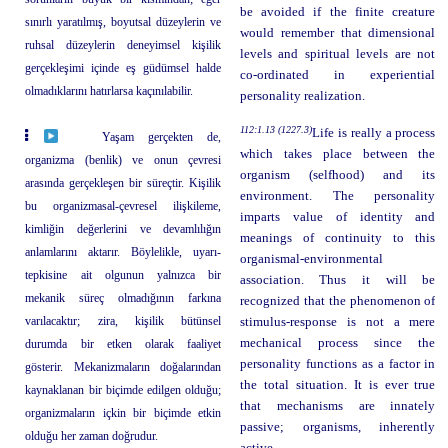
be avoided if the finite creature
sınırlı yaratılmış, boyutsal düzeylerin ve
would remember that dimensional
ruhsal düzeylerin deneyimsel kişilik
levels and spiritual levels are not
gerçekleşimi içinde eş güdümsel halde
co-ordinated in experiential
olmadıklarını hatırlarsa kaçınılabilir.
personality realization.
112:1.13 (1227.3)
Life is really a process
Yaşam gerçekten de,
which takes place between the
organizma (benlik) ve onun çevresi
organism (selfhood) and its
arasında gerçekleşen bir süreçtir. Kişilik
environment. The personality
bu organizmasal-çevresel ilişkileme,
imparts value of identity and
kimliğin değerlerini ve devamlılığın
meanings of continuity to this
anlamlarını aktarır. Böylelikle, uyarı-
organismal-environmental
tepkisine ait olgunun yalnızca bir
association. Thus it will be
mekanik süreç olmadığının farkına
recognized that the phenomenon of
varılacaktır; zira, kişilik bütünsel
stimulus-response is not a mere
mechanical process since the
durumda bir etken olarak faaliyet
personality functions as a factor in
gösterir. Mekanizmaların doğalarından
the total situation. It is ever true
kaynaklanan bir biçimde edilgen olduğu;
that mechanisms are innately
organizmaların içkin bir biçimde etkin
passive; organisms, inherently
olduğu her zaman doğrudur.
active.