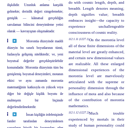
do with cosmic length, depth, and
ilişkilidir. Uzunluk anlama karşılık
breadth. Length denotes meaning;
gelmekte; derinlik değeri simgelemekte;
depth signifies value; breadth
genişlik — kâinatsal gerçekliğin
embraces insight—the capacity to
sarsılamaz bilincini deneyimleme yetisi
experience unchallengeable
olarak — kavrayıştan oluşmaktadır.
consciousness of cosmic reality.
112:1.11 (1227.1)
On the morontia level
Morontia düzeyinde maddi
all of these finite dimensions of the
düzeyin bu sınırlı boyutlarının tümü,
material level are greatly enhanced,
fazlasıyla gelişmiş niteliktedir; ve, yeni
and certain new dimensional values
boyutsal değerler gerçekleştirilebilir
are realizable. All these enlarged
konumdadır. Morontia düzeyinin tüm bu
dimensional experiences of the
genişlemiş boyutsal deneyimleri, motanın
morontia level are marvelously
etkisi ve aynı zamanda morontia
articulated with the supreme or
matematiğinin katkısıyla en yüksek veya
personality dimension through the
diğer bir değişle kişilik boyutu ile
influence of mota and also because
of the contribution of morontia
muhteşem bir biçimde
mathematics.
değerlendirilmektedir.
112:1.12 (1227.2)
Much trouble
İnsan kişiliğin irdelenişinde
experienced by mortals in their
faniler tarafından deneyimlenen
study of human personality could
sorunların büyük bir kısmından; eğer