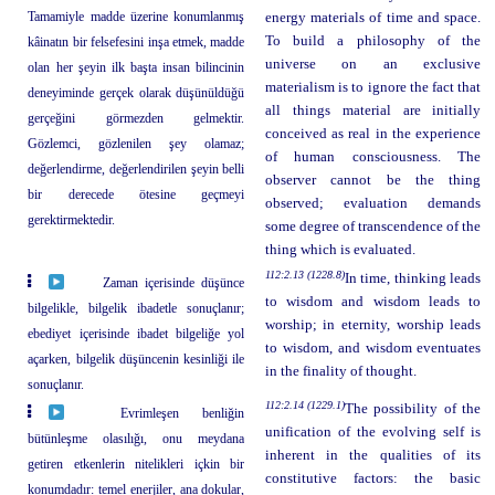
Tamamiyle madde üzerine konumlanmış
energy materials of time and space.
To build a philosophy of the
kâinatın bir felsefesini inşa etmek, madde
universe on an exclusive
olan her şeyin ilk başta insan bilincinin
materialism is to ignore the fact that
deneyiminde gerçek olarak düşünüldüğü
all things material are initially
gerçeğini görmezden gelmektir.
conceived as real in the experience
Gözlemci, gözlenilen şey olamaz;
of human consciousness. The
değerlendirme, değerlendirilen şeyin belli
observer cannot be the thing
bir derecede ötesine geçmeyi
observed; evaluation demands
gerektirmektedir.
some degree of transcendence of the
thing which is evaluated.
112:2.13 (1228.8)
In time, thinking leads
Zaman içerisinde düşünce
to wisdom and wisdom leads to
bilgelikle, bilgelik ibadetle sonuçlanır;
worship; in eternity, worship leads
ebediyet içerisinde ibadet bilgeliğe yol
to wisdom, and wisdom eventuates
açarken, bilgelik düşüncenin kesinliği ile
in the finality of thought.
sonuçlanır.
112:2.14 (1229.1)
The possibility of the
Evrimleşen benliğin
unification of the evolving self is
bütünleşme olasılığı, onu meydana
inherent in the qualities of its
getiren etkenlerin nitelikleri içkin bir
constitutive factors: the basic
konumdadır: temel enerjiler, ana dokular,