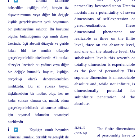
Urantia fanilerine
personality bestowed upon Urantia
bahşedilen kişiliğin türü, bireyin öz
mortals has a potentiality of seven
dışavurumunun veya diğer bir değişle
dimensions of self-expression or
kişilik gerçekleşiminin yedi boyutunun
person-realization. These
bir potansiyeline sahiptir. Bu boyutsal
dimensional phenomena are
olgular bütünlüğünün üçü sınırlı düzey
realizable as three on the finite
üzerinde, üçü absonit düzeyde ve geride
level, three on the absonite level,
kalan biri ise mutlak düzeyde
and one on the absolute level. On
gerçekleştirilebilir niteliktedir. Alt-mutlak
subabsolute levels this seventh or
totality dimension is experiencible
düzeyler üzerinde bu yedinci veya diğer
as the
fact
of personality. This
bir değişle bütünlük boyutu, kişiliğin
supreme dimension is an associable
gerçekliği
olarak deneyimlenebilen
absolute and, while not infinite, is
niteliktedir. Bu en yüksek boyut;
dimensionally potential for
ilişkilenebilen bir mutlak olup, her ne
subinfinite penetration of the
kadar sonsuz olmasa da, mutlak olana
absolute.
gerçekleştirilebilecek alt-sonsuz nüfuzu
için boyutsal bakımdan potansiyel
niteliktedir.
112:1.10
The finite dimensions
Kişiliğin sınırlı boyutları
(1226.14)
of personality have to
kâinatsal uzunluk, derinlik ve genişlik ile