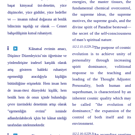
energies, the master tissues, the
başat kimyasal üst-denetim, yüce
fundamental chemical overcontrol,
düşünceler, yüce güdüler, yüce hedefler
the supreme ideas, the supreme
ve — insanın ruhsal doğasına ait benlik
motives, the supreme goals, and the
bilincinin taşıdığı sır olarak — Cennet
divine spirit of Paradise bestowal—
bahşedilişinin kutsal ruhaniyeti.
the secret of the self-consciousness
of man’s spiritual nature.
112:2.15 (1229.2)
The purpose of cosmic
Kâinatsal evrimin amacı,
evolution is to achieve unity of
Düşünce Düzenleyicisi’nin öğretisine ve
personality through increasing
yönlendirişine iradesel karşılık olarak
spirit dominance, volitional
artış gösteren haldeki ruhaniyet
response to the teaching and
egemenliği aracılığıyla kişiliğin
leading of the Thought Adjuster.
bütünlüğüne erişmektir. Hem insan hem
Personality, both human and
de insan-ötesi düzeydeki kişilik; hem
superhuman, is characterized by an
benlik hem de onun içinde bulunduğu
inherent cosmic quality which may
çevre üzerindeki denetimin artışı olarak
be called “the evolution of
dominance,” the expansion of the
“egemenliğin evrimi” isminde
control of both itself and its
adlandırılabilecek içkin bir kâinat niteliği
environment.
tarafından nitelenmektedir.
112:2.16 (1229.3)
An ascending onetime