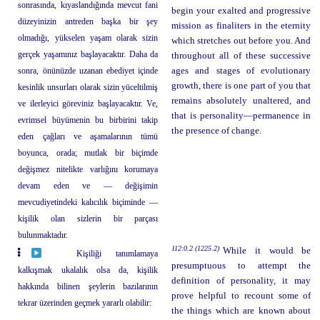
sonrasında, kıyaslandığında mevcut fani
begin your exalted and progressive
düzeyinizin antreden başka bir şey
mission as finaliters in the eternity
olmadığı, yükselen yaşam olarak sizin
which stretches out before you. And
gerçek yaşamınız başlayacaktır. Daha da
throughout all of these successive
sonra, önünüzde uzanan ebediyet içinde
ages and stages of evolutionary
growth, there is one part of you that
kesinlik unsurları olarak sizin yüceltilmiş
remains absolutely unaltered, and
ve ilerleyici göreviniz başlayacaktır. Ve,
that is personality—permanence in
evrimsel büyümenin bu birbirini takip
the presence of change.
eden çağları ve aşamalarının tümü
boyunca, orada; mutlak bir biçimde
değişmez nitelikte varlığını korumaya
devam eden ve — değişimin
mevcudiyetindeki kalıcılık biçiminde —
kişilik olan sizlerin bir parçası
bulunmaktadır.
112:0.2 (1225.2)
While it would be
Kişiliği tanımlamaya
presumptuous to attempt the
kalkışmak ukalalık olsa da, kişilik
definition of personality, it may
hakkında bilinen şeylerin bazılarının
prove helpful to recount some of
tekrar üzerinden geçmek yararlı olabilir:
the things which are known about