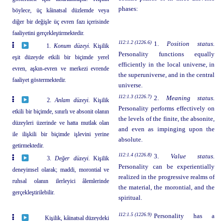
phases:
böylece, üç kâinatsal düzlemde veya
diğer bir değişle üç evren fazı içerisinde
faaliyetini gerçekleştirmektedir.
112:1.2 (1226.6)
1.
Position status.
1.
Konum düzeyi
. Kişilik
Personality functions equally
eşit düzeyde etkili bir biçimde yerel
efficiently in the local universe, in
evren, aşkın-evren ve merkezi evrende
the superuniverse, and in the central
faaliyet göstermektedir.
universe.
112:1.3 (1226.7)
2.
Meaning status.
2.
Anlam düzeyi
. Kişilik
Personality performs effectively on
etkili bir biçimde, sınırlı ve absonit olanın
the levels of the finite, the absonite,
düzeyleri üzerinde ve hatta mutlak olan
and even as impinging upon the
ile ilişkili bir biçimde işlevini yerine
absolute.
getirmektedir.
112:1.4 (1226.8)
3.
Value status.
3.
Değer düzeyi
. Kişilik
Personality can be experientially
deneyimsel olarak; maddi, morontial ve
realized in the progressive realms of
ruhsal olanın ilerleyici âlemlerinde
the material, the morontial, and the
gerçekleştirilebilir.
spiritual.
112:1.5 (1226.9)
Personality has a
Kişilik, kâinatsal düzeydeki