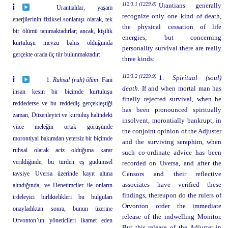
112:3.1 (1229.8)
Urantians generally
Urantialılar, yaşam
recognize only one kind of death,
enerjilerinin fiziksel sonlanışı olarak, tek
the physical cessation of life
bir ölümü tanımaktadırlar; ancak, kişilik
energies; but concerning
kurtuluşu mevzu bahis olduğunda
personality survival there are really
gerçekte orada üç tür bulunmaktadır:
three kinds:
112:3.2 (1229.9)
1.
Spiritual (soul)
1.
Ruhsal (ruh) ölüm
. Fani
death.
If and when mortal man has
insan kesin bir biçimde kurtuluşu
finally rejected survival, when he
reddederse ve bu reddediş gerçekleştiği
has been pronounced spiritually
zaman, Düzenleyici ve kurtuluş halindeki
insolvent, morontially bankrupt, in
yüce meleğin ortak görüşünde
the conjoint opinion of the Adjuster
morontiyal bakımdan yetersiz bir biçimde
and the surviving seraphim, when
ruhsal olarak aciz olduğuna karar
such co-ordinate advice has been
verildiğinde, bu türden eş güdümsel
recorded on Uversa, and after the
tavsiye Uversa üzerinde kayıt altına
Censors and their reflective
associates have verified these
alındığında, ve Denetimciler ile onların
findings, thereupon do the rulers of
irdeleyici birliktelikleri bu bulguları
Orvonton order the immediate
onayladıktan sonra, bunun üzerine
release of the indwelling Monitor.
Orvonton’un yöneticileri ikamet eden
But this release of the Adjuster in