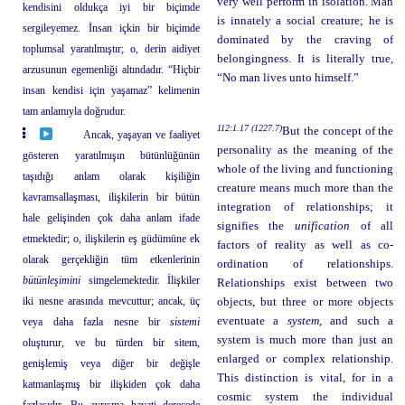
very well perform in isolation. Man
kendisini oldukça iyi bir biçimde
is innately a social creature; he is
sergileyemez. İnsan içkin bir biçimde
dominated by the craving of
toplumsal yaratılmıştır; o, derin aidiyet
belongingness. It is literally true,
arzusunun egemenliği altındadır. “Hiçbir
“No man lives unto himself.”
insan kendisi için yaşamaz” kelimenin
tam anlamıyla doğrudur.
112:1.17 (1227.7)
But the concept of the
Ancak, yaşayan ve faaliyet
personality as the meaning of the
gösteren yaratılmışın bütünlüğünün
whole of the living and functioning
taşıdığı anlam olarak kişiliğin
creature means much more than the
kavramsallaşması, ilişkilerin bir bütün
integration of relationships; it
hale gelişinden çok daha anlam ifade
signifies the
unification
of all
etmektedir; o, ilişkilerin eş güdümüne ek
factors of reality as well as co-
olarak gerçekliğin tüm etkenlerinin
ordination of relationships.
bütünleşimini
simgelemektedir. İlişkiler
Relationships exist between two
iki nesne arasında mevcuttur; ancak, üç
objects, but three or more objects
eventuate a
system,
and such a
veya daha fazla nesne bir
sistemi
system is much more than just an
oluşturur, ve bu türden bir sitem,
enlarged or complex relationship.
genişlemiş veya diğer bir değişle
This distinction is vital, for in a
katmanlaşmış bir ilişkiden çok daha
cosmic system the individual