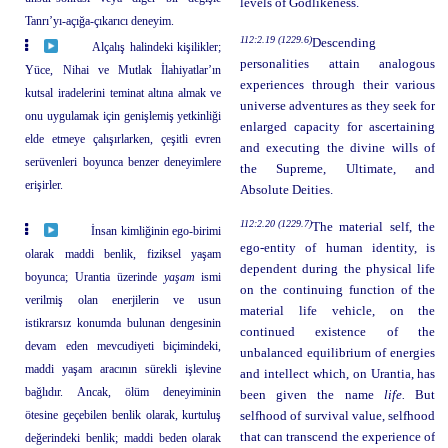
levels of Godlikeness.
Tanrı’yı-açığa-çıkarıcı deneyim.
112:2.19 (1229.6)
Descending
Alçalış halindeki kişilikler;
personalities attain analogous
Yüce, Nihai ve Mutlak İlahiyatlar’ın
experiences through their various
kutsal iradelerini teminat altına almak ve
universe adventures as they seek for
onu uygulamak için genişlemiş yetkinliği
enlarged capacity for ascertaining
elde etmeye çalışırlarken, çeşitli evren
and executing the divine wills of
serüvenleri boyunca benzer deneyimlere
the Supreme, Ultimate, and
erişirler.
Absolute Deities.
112:2.20 (1229.7)
The material self, the
İnsan kimliğinin ego-birimi
ego-entity of human identity, is
olarak maddi benlik, fiziksel yaşam
dependent during the physical life
boyunca; Urantia üzerinde
yaşam
ismi
on the continuing function of the
verilmiş olan enerjilerin ve usun
material life vehicle, on the
istikrarsız konumda bulunan dengesinin
continued existence of the
devam eden mevcudiyeti biçimindeki,
unbalanced equilibrium of energies
maddi yaşam aracının sürekli işlevine
and intellect which, on Urantia, has
bağlıdır. Ancak, ölüm deneyiminin
been given the name
life.
But
ötesine geçebilen benlik olarak, kurtuluş
selfhood of survival value, selfhood
that can transcend the experience of
değerindeki benlik; maddi beden olarak