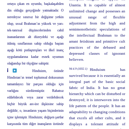
ortaya çıkan en uyumlu, başkalaşabilen
Urantia. It is capable of almost
din olduğu gerçeğinde yatmaktadır. O
unlimited change and possesses an
neredeyse sınırsız bir değişime yetkin
unusual range of flexible
adjustment from the high and
olup, ussal Brahman’ın yüksek ve yarı-
semimonotheistic speculations of
tek-tanrısal düşüncelerinden cahil
the intellectual Brahman to the
inananlarının alt düzeydeki ve aşağı
arrant fetishism and primitive cult
itilmiş sınıflarının sahip olduğu baştan
practices of the debased and
aşağı kötü putlaştırışları ve ilkel inanç
depressed classes of ignorant
uygulamalarına kadar esnek uyumun
believers.
olağandışı bir ölçeğine sahiptir.
94:4.9 (1032.1)
Hinduism has
Hinduizm, özünde
survived because it is essentially an
Hindistan’ın temel toplumsal dokusunun
integral part of the basic social
tamamlayıcı bir parçası olduğu için
fabric of India. It has no great
varlığını sürdürmüştür. Rahatsız
hierarchy which can be disturbed or
edilebilecek veya zarar verilebilecek
destroyed; it is interwoven into the
hiçbir büyük ast-üst ilişkisine sahip
life pattern of the people. It has an
değildir; o, insanların yaşam biçimlerinin
adaptability to changing conditions
içine işlemiştir. Hinduizm; değişen şartlar
that excels all other cults, and it
karşısında tüm diğer inanışların üstünde
displays a tolerant attitude of