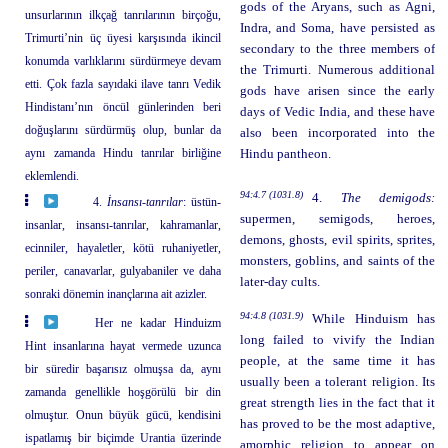
gods of the Aryans, such as Agni,
unsurlarının ilkçağ tanrılarının birçoğu,
Indra, and Soma, have persisted as
Trimurti’nin üç üyesi karşısında ikincil
secondary to the three members of
konumda varlıklarını sürdürmeye devam
the Trimurti. Numerous additional
etti. Çok fazla sayıdaki ilave tanrı Vedik
gods have arisen since the early
Hindistanı’nın öncül günlerinden beri
days of Vedic India, and these have
doğuşlarını sürdürmüş olup, bunlar da
also been incorporated into the
aynı zamanda Hindu tanrılar birliğine
Hindu pantheon.
eklemlendi.
94:4.7 (1031.8)
4.
The demigods:
4.
İnsansı-tanrılar
: üstün-
supermen, semigods, heroes,
insanlar, insansı-tanrılar, kahramanlar,
demons, ghosts, evil spirits, sprites,
ecinniler, hayaletler, kötü ruhaniyetler,
monsters, goblins, and saints of the
periler, canavarlar, gulyabaniler ve daha
later-day cults.
sonraki dönemin inançlarına ait azizler.
94:4.8 (1031.9)
While Hinduism has
Her ne kadar Hinduizm
long failed to vivify the Indian
Hint insanlarına hayat vermede uzunca
people, at the same time it has
bir süredir başarısız olmuşsa da, aynı
usually been a tolerant religion. Its
zamanda genellikle hoşgörülü bir din
great strength lies in the fact that it
olmuştur. Onun büyük gücü, kendisini
has proved to be the most adaptive,
ispatlamış bir biçimde Urantia üzerinde
amorphic religion to appear on