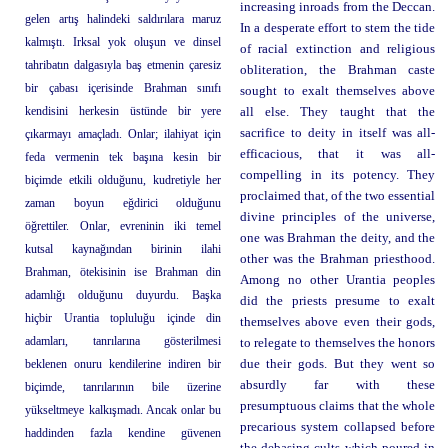
increasing inroads from the Deccan.
gelen artış halindeki saldırılara maruz
In a desperate effort to stem the tide
kalmıştı. Irksal yok oluşun ve dinsel
of racial extinction and religious
tahribatın dalgasıyla baş etmenin çaresiz
obliteration, the Brahman caste
bir çabası içerisinde Brahman sınıfı
sought to exalt themselves above
kendisini herkesin üstünde bir yere
all else. They taught that the
sacrifice to deity in itself was all-
çıkarmayı amaçladı. Onlar; ilahiyat için
efficacious, that it was all-
feda vermenin tek başına kesin bir
compelling in its potency. They
biçimde etkili olduğunu, kudretiyle her
proclaimed that, of the two essential
zaman boyun eğdirici olduğunu
divine principles of the universe,
öğrettiler. Onlar, evreninin iki temel
one was Brahman the deity, and the
kutsal kaynağından birinin ilahi
other was the Brahman priesthood.
Brahman, ötekisinin ise Brahman din
Among no other Urantia peoples
adamlığı olduğunu duyurdu. Başka
did the priests presume to exalt
hiçbir Urantia topluluğu içinde din
themselves above even their gods,
adamları, tanrılarına gösterilmesi
to relegate to themselves the honors
beklenen onuru kendilerine indiren bir
due their gods. But they went so
absurdly far with these
biçimde, tanrılarının bile üzerine
presumptuous claims that the whole
yükseltmeye kalkışmadı. Ancak onlar bu
precarious system collapsed before
haddinden fazla kendine güvenen