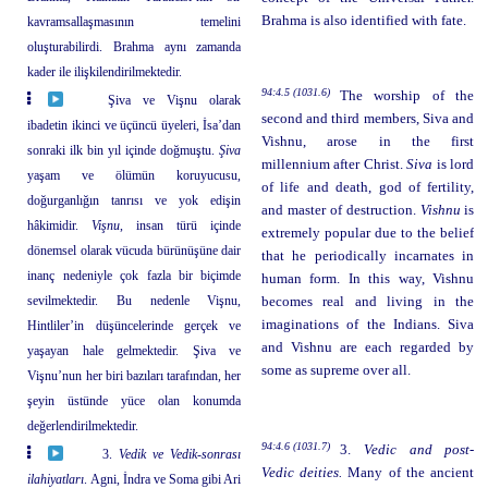
Brahma is also identified with fate.
kavramsallaşmasının temelini
oluşturabilirdi. Brahma aynı zamanda
kader ile ilişkilendirilmektedir.
94:4.5 (1031.6)
The worship of the
Şiva ve Vişnu olarak
second and third members, Siva and
ibadetin ikinci ve üçüncü üyeleri, İsa’dan
Vishnu, arose in the first
sonraki ilk bin yıl içinde doğmuştu.
Şiva
millennium after Christ.
Siva
is lord
yaşam ve ölümün koruyucusu,
of life and death, god of fertility,
doğurganlığın tanrısı ve yok edişin
and master of destruction.
Vishnu
is
hâkimidir.
Vişnu
, insan türü içinde
extremely popular due to the belief
dönemsel olarak vücuda bürünüşüne dair
that he periodically incarnates in
inanç nedeniyle çok fazla bir biçimde
human form. In this way, Vishnu
sevilmektedir. Bu nedenle Vişnu,
becomes real and living in the
imaginations of the Indians. Siva
Hintliler’in düşüncelerinde gerçek ve
and Vishnu are each regarded by
yaşayan hale gelmektedir. Şiva ve
some as supreme over all.
Vişnu’nun her biri bazıları tarafından, her
şeyin üstünde yüce olan konumda
değerlendirilmektedir.
94:4.6 (1031.7)
3.
Vedic and post-
3.
Vedik ve Vedik-sonrası
Vedic deities.
Many of the ancient
ilahiyatları
. Agni, İndra ve Soma gibi Ari