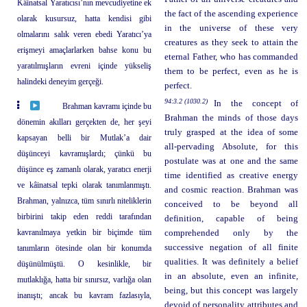
Kâinatsal Yaratıcısı’nın mevcudiyetine ek
the fact of the ascending experience
olarak kusursuz, hatta kendisi gibi
in the universe of these very
olmalarını salık veren ebedi Yaratıcı’ya
creatures as they seek to attain the
erişmeyi amaçlarlarken bahse konu bu
eternal Father, who has commanded
yaratılmışların evreni içinde yükseliş
them to be perfect, even as he is
halindeki deneyim gerçeği.
perfect.
94:3.2 (1030.2)
In the concept of
Brahman kavramı içinde bu
Brahman the minds of those days
dönemin akılları gerçekten de, her şeyi
truly grasped at the idea of some
kapsayan belli bir Mutlak’a dair
all-pervading Absolute, for this
düşünceyi kavramışlardı; çünkü bu
postulate was at one and the same
düşünce eş zamanlı olarak, yaratıcı enerji
time identified as creative energy
ve kâinatsal tepki olarak tanımlanmıştı.
and cosmic reaction. Brahman was
Brahman, yalnızca, tüm sınırlı niteliklerin
conceived to be beyond all
birbirini takip eden reddi tarafından
definition, capable of being
kavranılmaya yetkin bir biçimde tüm
comprehended only by the
successive negation of all finite
tanımların ötesinde olan bir konumda
qualities. It was definitely a belief
düşünülmüştü. O kesinlikle, bir
in an absolute, even an infinite,
mutlaklığa, hatta bir sınırsız, varlığa olan
being, but this concept was largely
inanıştı; ancak bu kavram fazlasıyla,
devoid of personality attributes and