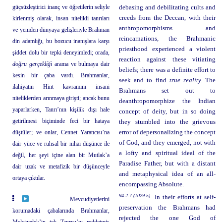
güçsüzleştirici inanç ve öğretilerin seliyle
debasing and debilitating cults and
creeds from the Deccan, with their
kirlenmiş olarak, insan nitelikli tanrıları
anthropomorphisms and
ve yeniden dünyaya gelişleriyle Brahman
reincarnations, the Brahmanic
din adamlığı, bu bozucu inanışlara karşı
priesthood experienced a violent
şiddet dolu bir tepki deneyimledi; orada,
reaction against these vitiating
doğru gerçekliği
arama ve bulmaya dair
beliefs; there was a definite effort to
kesin bir çaba vardı. Brahmanlar,
seek and to find
true reality.
The
ilahiyatın Hint kavramını insani
Brahmans set out to
niteliklerden arınmaya girişti; ancak bunu
deanthropomorphize the Indian
yaparlarken, Tanrı’nın kişilik dışı hale
concept of deity, but in so doing
getirilmesi biçiminde feci bir hataya
they stumbled into the grievous
düştüler; ve onlar, Cennet Yaratıcısı’na
error of depersonalizing the concept
of God, and they emerged, not with
dair yüce ve ruhsal bir nihai düşünce ile
a lofty and spiritual ideal of the
değil, her şeyi içine alan bir Mutlak’a
Paradise Father, but with a distant
dair uzak ve metafizik bir düşünceyle
and metaphysical idea of an all-
ortaya çıktılar.
encompassing Absolute.
94:2.7 (1029.5)
In their efforts at self-
Mevcudiyetlerini
preservation the Brahmans had
korumadaki çabalarında Brahmanlar,
rejected the one God of
Melçizedek’in tek Tanrısı’nı reddetmiş