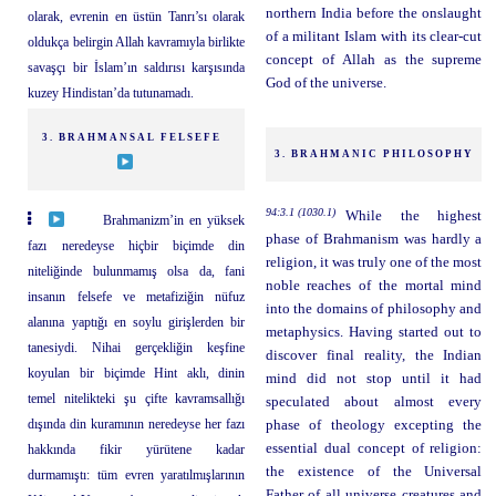
northern India before the onslaught
olarak, evrenin en üstün Tanrı’sı olarak
of a militant Islam with its clear-cut
oldukça belirgin Allah kavramıyla birlikte
concept of Allah as the supreme
savaşçı bir İslam’ın saldırısı karşısında
God of the universe.
kuzey Hindistan’da tutunamadı.
3. BRAHMANSAL FELSEFE
3. BRAHMANIC PHILOSOPHY
94:3.1 (1030.1)
While the highest
Brahmanizm’in en yüksek
phase of Brahmanism was hardly a
fazı neredeyse hiçbir biçimde din
religion, it was truly one of the most
niteliğinde bulunmamış olsa da, fani
noble reaches of the mortal mind
insanın felsefe ve metafiziğin nüfuz
into the domains of philosophy and
alanına yaptığı en soylu girişlerden bir
metaphysics. Having started out to
tanesiydi. Nihai gerçekliğin keşfine
discover final reality, the Indian
koyulan bir biçimde Hint aklı, dinin
mind did not stop until it had
temel nitelikteki şu çifte kavramsallığı
speculated about almost every
dışında din kuramının neredeyse her fazı
phase of theology excepting the
essential dual concept of religion:
hakkında fikir yürütene kadar
the existence of the Universal
durmamıştı: tüm evren yaratılmışlarının
Father of all universe creatures and