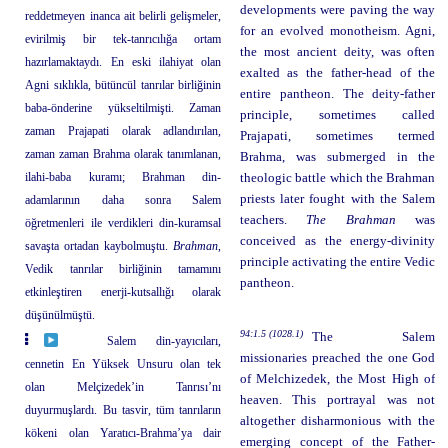
developments were paving the way
reddetmeyen inanca ait belirli gelişmeler,
for an evolved monotheism. Agni,
evirilmiş bir tek-tanrıcılığa ortam
the most ancient deity, was often
hazırlamaktaydı. En eski ilahiyat olan
exalted as the father-head of the
Agni sıklıkla, bütüncül tanrılar birliğinin
entire pantheon. The deity-father
baba-önderine yükseltilmişti. Zaman
principle, sometimes called
zaman Prajapati olarak adlandırılan,
Prajapati, sometimes termed
zaman zaman Brahma olarak tanımlanan,
Brahma, was submerged in the
ilahi-baba kuramı; Brahman din-
theologic battle which the Brahman
priests later fought with the Salem
adamlarının daha sonra Salem
teachers.
The Brahman
was
öğretmenleri ile verdikleri din-kuramsal
conceived as the energy-divinity
savaşta ortadan kaybolmuştu.
Brahman
,
principle activating the entire Vedic
Vedik tanrılar birliğinin tamamını
pantheon.
etkinleştiren enerji-kutsallığı olarak
düşünülmüştü.
94:1.5 (1028.1)
The Salem
Salem din-yayıcıları,
missionaries preached the one God
cennetin En Yüksek Unsuru olan tek
of Melchizedek, the Most High of
olan Melçizedek’in Tanrısı’nı
heaven. This portrayal was not
duyurmuşlardı. Bu tasvir, tüm tanrıların
altogether disharmonious with the
kökeni olan Yaratıcı-Brahma’ya dair
emerging concept of the Father-