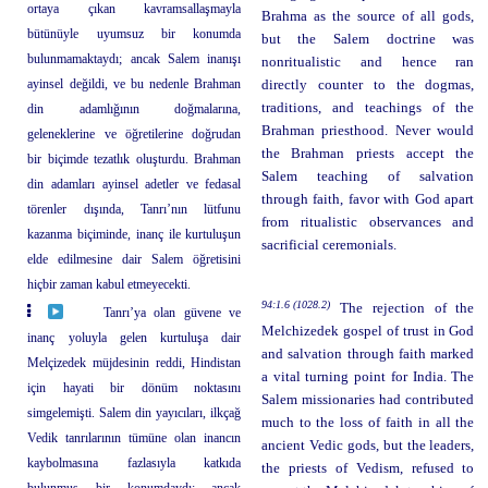
ortaya çıkan kavramsallaşmayla
Brahma as the source of all gods,
bütünüyle uyumsuz bir konumda
but the Salem doctrine was
bulunmamaktaydı; ancak Salem inanışı
nonritualistic and hence ran
ayinsel değildi, ve bu nedenle Brahman
directly counter to the dogmas,
traditions, and teachings of the
din adamlığının doğmalarına,
Brahman priesthood. Never would
geleneklerine ve öğretilerine doğrudan
the Brahman priests accept the
bir biçimde tezatlık oluşturdu. Brahman
Salem teaching of salvation
din adamları ayinsel adetler ve fedasal
through faith, favor with God apart
törenler dışında, Tanrı’nın lütfunu
from ritualistic observances and
kazanma biçiminde, inanç ile kurtuluşun
sacrificial ceremonials.
elde edilmesine dair Salem öğretisini
hiçbir zaman kabul etmeyecekti.
94:1.6 (1028.2)
The rejection of the
Tanrı’ya olan güvene ve
Melchizedek gospel of trust in God
inanç yoluyla gelen kurtuluşa dair
and salvation through faith marked
Melçizedek müjdesinin reddi, Hindistan
a vital turning point for India. The
için hayati bir dönüm noktasını
Salem missionaries had contributed
simgelemişti. Salem din yayıcıları, ilkçağ
much to the loss of faith in all the
Vedik tanrılarının tümüne olan inancın
ancient Vedic gods, but the leaders,
kaybolmasına fazlasıyla katkıda
the priests of Vedism, refused to