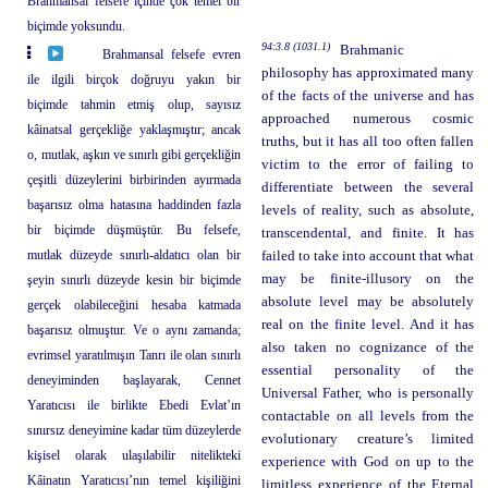
Brahmansal felsefe içinde çok temel bir
biçimde yoksundu.
94:3.8 (1031.1)
Brahmanic
Brahmansal felsefe evren
philosophy has approximated many
ile ilgili birçok doğruyu yakın bir
of the facts of the universe and has
biçimde tahmin etmiş olup, sayısız
approached numerous cosmic
kâinatsal gerçekliğe yaklaşmıştır; ancak
truths, but it has all too often fallen
o, mutlak, aşkın ve sınırlı gibi gerçekliğin
victim to the error of failing to
çeşitli düzeylerini birbirinden ayırmada
differentiate between the several
başarısız olma hatasına haddinden fazla
levels of reality, such as absolute,
bir biçimde düşmüştür. Bu felsefe,
transcendental, and finite. It has
mutlak düzeyde sınırlı-aldatıcı olan bir
failed to take into account that what
may be finite-illusory on the
şeyin sınırlı düzeyde kesin bir biçimde
absolute level may be absolutely
gerçek olabileceğini hesaba katmada
real on the finite level. And it has
başarısız olmuştur. Ve o aynı zamanda;
also taken no cognizance of the
evrimsel yaratılmışın Tanrı ile olan sınırlı
essential personality of the
deneyiminden başlayarak, Cennet
Universal Father, who is personally
Yaratıcısı ile birlikte Ebedi Evlat’ın
contactable on all levels from the
sınırsız deneyimine kadar tüm düzeylerde
evolutionary creature’s limited
kişisel olarak ulaşılabilir nitelikteki
experience with God on up to the
Kâinatın Yaratıcısı’nın temel kişiliğini
limitless experience of the Eternal