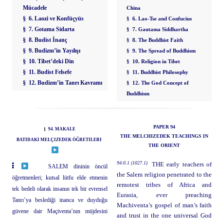
Mücadele
China
§ 6. Laozi ve Konfüçyüs
§ 6. Lao-Tse and Confucius
§ 7. Gotama Sidarta
§ 7. Gautama Siddhartha
§ 8. Budist İnanç
§ 8. The Buddhist Faith
§ 9. Budizm’in Yayılışı
§ 9. The Spread of Buddhism
§ 10. Tibet’deki Din
§ 10. Religion in Tibet
§ 11. Budist Felsefe
§ 11. Buddhist Philosophy
§ 12. Budizm’in Tanrı Kavramı
§ 12. The God Concept of
Buddhism
PAPER 94
94. MAKALE
THE MELCHIZEDEK TEACHINGS IN
BATIDAKI MELÇIZEDEK ÖĞRETILERI
THE ORIENT
94:0.1 (1027.1)
THE early teachers of
SALEM dininin öncül
the Salem religion penetrated to the
öğretmenleri; kutsal lütfu elde etmenin
remotest tribes of Africa and
tek bedeli olarak insanın tek bir evrensel
Eurasia, ever preaching
Tanrı’ya beslediği inanca ve duyduğu
Machiventa’s gospel of man’s faith
güvene dair Maçiventa’nın müjdesini
and trust in the one universal God