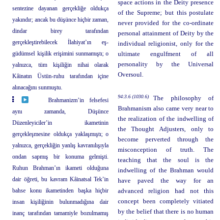
space actions in the Deity presence
sentezine dayanan gerçekliğe oldukça
of the Supreme; but this postulate
yakındır; ancak bu düşünce hiçbir zaman,
never provided for the co-ordinate
dindar birey tarafından
personal attainment of Deity by the
gerçekleştirebilecek İlahiyat’ın eş-
individual religionist, only for the
güdümsel kişilik erişimini sunmamıştı; o
ultimate engulfment of all
personality by the Universal
yalnızca, tüm kişiliğin nihai olarak
Oversoul.
Kâinatın Üstün-ruhu tarafından içine
alınacağını sunmuştu.
94:3.6 (1030.6)
The philosophy of
Brahmanizm’in felsefesi
Brahmanism also came very near to
aynı zamanda, Düşünce
the realization of the indwelling of
Düzenleyiciler’in ikametinin
the Thought Adjusters, only to
gerçekleşmesine oldukça yaklaşmıştı; o
become perverted through the
yalnızca, gerçekliğin yanlış kavranılışıyla
misconception of truth. The
ondan sapmış bir konuma gelmişti.
teaching that the soul is the
Ruhun Brahman’ın ikameti olduğuna
indwelling of the Brahman would
dair öğreti, bu kavram Kâinatsal Tek’in
have paved the way for an
bahse konu ikametinden başka hiçbir
advanced religion had not this
concept been completely vitiated
insan kişiliğinin bulunmadığına dair
by the belief that there is no human
inanç tarafından tamamiyle bozulmamış