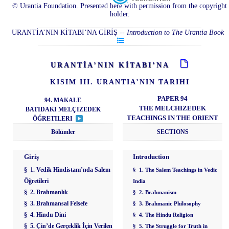
© Urantia Foundation. Presented here with permission from the copyright
holder.
URANTİA’NIN KİTABI’NA GİRİŞ
--
Introduction to The Urantia Book
URANTİA’NIN KİTABI’NA
KISIM III. URANTIA’NIN TARIHI
PAPER 94
94. MAKALE
THE MELCHIZEDEK
BATIDAKI MELÇIZEDEK
TEACHINGS IN THE ORIENT
ÖĞRETILERI
Bölümler
SECTIONS
Giriş
Introduction
§ 1. Vedik Hindistanı’nda Salem
§ 1. The Salem Teachings in Vedic
Öğretileri
India
§ 2. Brahmanlık
§ 2. Brahmanism
§ 3. Brahmansal Felsefe
§ 3. Brahmanic Philosophy
§ 4. Hindu Dini
§ 4. The Hindu Religion
§ 5. Çin’de Gerçeklik İçin Verilen
§ 5. The Struggle for Truth in