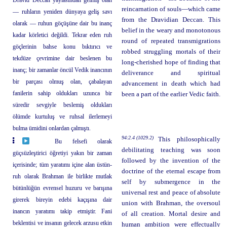
Dravid Deccan yaylasından gelmiş olan
reincarnation of souls—which came
— ruhların yeniden dünyaya geliş savı
from the Dravidian Deccan. This
olarak — ruhun göçüşüne dair bu inanç
belief in the weary and monotonous
kadar körletici değildi. Tekrar eden ruh
round of repeated transmigrations
göçlerinin bahse konu bıktırıcı ve
robbed struggling mortals of their
tekdüze çevrimine dair beslenen bu
long-cherished hope of finding that
inanç; bir zamanlar öncül Vedik inancının
deliverance and spiritual
bir parçası olmuş olan, çabalayan
advancement in death which had
fanilerin sahip oldukları uzunca bir
been a part of the earlier Vedic faith.
süredir sevgiyle beslemiş oldukları
ölümde kurtuluş ve ruhsal ilerlemeyi
bulma ümidini onlardan çalmıştı.
94:2.4 (1029.2)
This philosophically
Bu felsefi olarak
debilitating teaching was soon
güçsüzleştirici öğretiyi yakın bir zaman
followed by the invention of the
içerisinde; tüm yaratımı içine alan üstün-
doctrine of the eternal escape from
ruh olarak Brahman ile birlikte mutlak
self by submergence in the
bütünlüğün evrensel huzuru ve barışına
universal rest and peace of absolute
girerek bireyin edebi kaçışına dair
union with Brahman, the oversoul
inancın yaratımı takip etmiştir. Fani
of all creation. Mortal desire and
beklentisi ve insanın gelecek arzusu etkin
human ambition were effectually