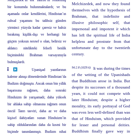
Melchizedek, and now they found
bir konumda bulunmaktalardı; ve bu
themselves with the hypothesis of
aşamada onlar kendilerini, Hindistan’ın
Brahman, that indefinite and
ruhsal yaşamını bu talihsiz günden
illusive philosophic self, that
yirminci yüzyıla kadar çaresiz ve halsiz
impersonal and impotent
it
which
bırakmış kişilik-dışı ve herhangi bir
has left the spiritual life of India
güçten yoksun
nesnel
o olan, belirsiz ve
helpless and prostrate from that
unfortunate day to the twentieth
aldatıcı nitelikteki felsefi benlik
century.
biçimindeki Brahman varsayımıyla
bulmuşlardı.
94:2.8 (1029.6)
It was during the times
Upanişad yazıtlarının
of the writing of the Upanishads
kaleme alınışı dönemlerinde Hindistan’da
that Buddhism arose in India. But
Budizm doğmuştu. Ancak onun bin yıllık
despite its successes of a thousand
başarısına rağmen, daha sonraki
years, it could not compete with
Hinduizm ile yarışamadı; daha yüksek
later Hinduism; despite a higher
bir ahlaka sahip olmasına rağmen onun
morality, its early portrayal of God
öncül Tanrı tasviri, daha az ve daha
was even less well-defined than was
kişisel ilahiyatları sunan Hinduizm’in
that of Hinduism, which provided
sahip olduklarından daha da kısmi bir
for lesser and personal deities.
Buddhism finally gave way in
biçimde tanımlanmıştı. Budizm nihai