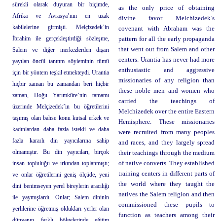
sürekli olarak duyuran bir biçimde,
as the only price of obtaining
Afrika ve Avrasya’nın en uzak
divine favor. Melchizedek’s
kabilelerine girmişti. Melçizedek’in
covenant with Abraham was the
İbrahim ile gerçekleştirdiği sözleşme,
pattern for all the early propaganda
that went out from Salem and other
Salem ve diğer merkezlerden dışarı
centers. Urantia has never had more
yayılan öncül tanıtım söyleminin tümü
enthusiastic and aggressive
için bir yöntem teşkil etmekteydi. Urantia
missionaries of any religion than
hiçbir zaman bu zamandan beri hiçbir
these noble men and women who
zaman, Doğu Yarımküre’nin tamamı
carried the teachings of
üzerinde Melçizedek’in bu öğretilerini
Melchizedek over the entire Eastern
taşımış olan bahse konu kutsal erkek ve
Hemisphere. These missionaries
kadınlardan daha fazla istekli ve daha
were recruited from many peoples
fazla kararlı din yayıcılarına sahip
and races, and they largely spread
olmamıştır. Bu din yayıcıları, birçok
their teachings through the medium
insan topluluğu ve ırkından toplanmıştı;
of native converts. They established
training centers in different parts of
ve onlar öğretilerini geniş ölçüde, yeni
the world where they taught the
dini benimseyen yerel bireylerin aracılığı
natives the Salem religion and then
ile yaymışlardı. Onlar; Salem dininin
commissioned these pupils to
yerlilerine öğretmiş oldukları yerler olan
function as teachers among their
dünyanın farklı bölgelerinde eğitim