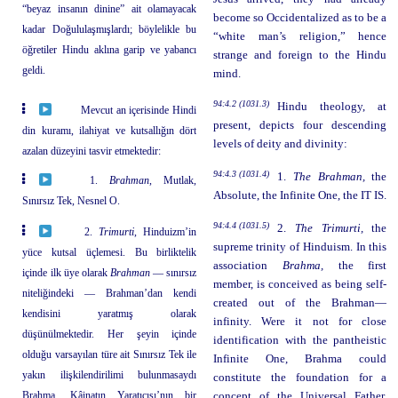
“beyaz insanın dinine” ait olamayacak
become so Occidentalized as to be a
kadar Doğululaşmışlardı; böylelikle bu
“white man’s religion,” hence
öğretiler Hindu aklına garip ve yabancı
strange and foreign to the Hindu
geldi.
mind.
94:4.2 (1031.3)
Hindu theology, at
Mevcut an içerisinde Hindi
present, depicts four descending
din kuramı, ilahiyat ve kutsallığın dört
levels of deity and divinity:
azalan düzeyini tasvir etmektedir:
94:4.3 (1031.4)
1.
The Brahman,
the
1.
Brahman
, Mutlak,
Absolute, the Infinite One, the IT IS.
Sınırsız Tek, Nesnel O.
94:4.4 (1031.5)
2.
The Trimurti,
the
2.
Trimurti
, Hinduizm’in
supreme trinity of Hinduism. In this
yüce kutsal üçlemesi. Bu birliktelik
association
Brahma,
the first
içinde ilk üye olarak
Brahman
— sınırsız
member, is conceived as being self-
niteliğindeki — Brahman’dan kendi
created out of the Brahman—
kendisini yaratmış olarak
infinity. Were it not for close
düşünülmektedir. Her şeyin içinde
identification with the pantheistic
olduğu varsayılan türe ait Sınırsız Tek ile
Infinite One, Brahma could
yakın ilişkilendirilimi bulunmasaydı
constitute the foundation for a
Brahma, Kâinatın Yaratıcısı’nın bir
concept of the Universal Father.