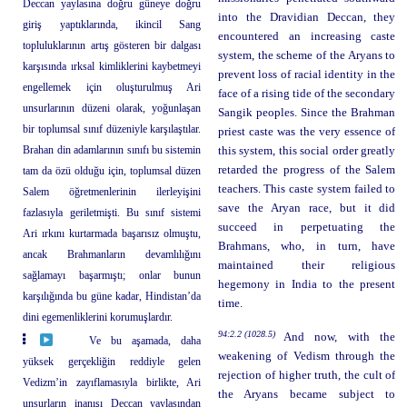
Deccan yaylasına doğru güneye doğru
into the Dravidian Deccan, they
giriş yaptıklarında, ikincil Sang
encountered an increasing caste
topluluklarının artış gösteren bir dalgası
system, the scheme of the Aryans to
karşısında ırksal kimliklerini kaybetmeyi
prevent loss of racial identity in the
engellemek için oluşturulmuş Ari
face of a rising tide of the secondary
unsurlarının düzeni olarak, yoğunlaşan
Sangik peoples. Since the Brahman
bir toplumsal sınıf düzeniyle karşılaştılar.
priest caste was the very essence of
Brahan din adamlarının sınıfı bu sistemin
this system, this social order greatly
retarded the progress of the Salem
tam da özü olduğu için, toplumsal düzen
teachers. This caste system failed to
Salem öğretmenlerinin ilerleyişini
save the Aryan race, but it did
fazlasıyla geriletmişti. Bu sınıf sistemi
succeed in perpetuating the
Ari ırkını kurtarmada başarısız olmuştu,
Brahmans, who, in turn, have
ancak Brahmanların devamlılığını
maintained their religious
sağlamayı başarmıştı; onlar bunun
hegemony in India to the present
karşılığında bu güne kadar, Hindistan’da
time.
dini egemenliklerini korumuşlardır.
94:2.2 (1028.5)
And now, with the
Ve bu aşamada, daha
weakening of Vedism through the
yüksek gerçekliğin reddiyle gelen
rejection of higher truth, the cult of
Vedizm’in zayıflamasıyla birlikte, Ari
the Aryans became subject to
unsurların inanışı Deccan yaylasından