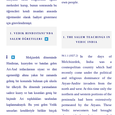
own people.
merkezleri kurup, bunun sonrasında bu
öğrencileri kendi insanları arasında
öğretmenler olarak faaliyet göstermesi
için görevlendirmişti.
1. VEDIK HINDISTANI’NDA
1. THE SALEM TEACHINGS IN
SALEM ÖĞRETILERI
VEDIC INDIA
94:1.1 (1027.2)
In the days of
Melçizedek döneminde
Melchizedek, India was a
Hindistan, kuzeyden ve batıdan gelen
cosmopolitan country which had
Ari-And istilacılarının siyasi ve dini
recently come under the political
egemenliği altına yakın bir zamanda
and religious dominance of the
gelmiş bir konumda bulunan çok uluslu
Aryan-Andite invaders from the
bir ülkeydi. Bu dönemde yarımadanın
north and west. At this time only the
sadece kuzey ve batı kısımları geniş bir
northern and western portions of the
biçimde Ari toplulukları tarafından
peninsula had been extensively
kaplanmaktaydı. Bu yeni gelen Vedik
permeated by the Aryans. These
Vedic newcomers had brought
unsurları kendileriyle birlikte birçok