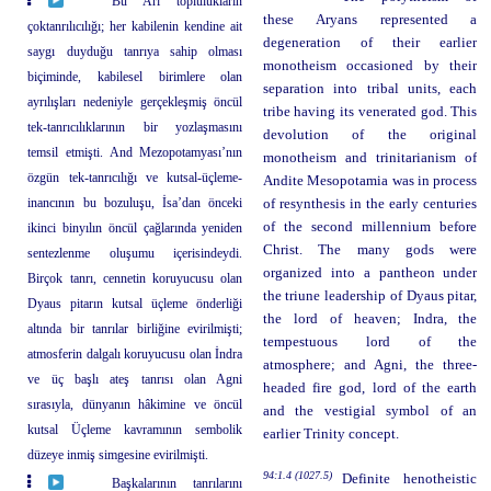
Bu Ari toplulukların
these Aryans represented a
çoktanrılıcılığı; her kabilenin kendine ait
degeneration of their earlier
saygı duyduğu tanrıya sahip olması
monotheism occasioned by their
biçiminde, kabilesel birimlere olan
separation into tribal units, each
ayrılışları nedeniyle gerçekleşmiş öncül
tribe having its venerated god. This
tek-tanrıcılıklarının bir yozlaşmasını
devolution of the original
temsil etmişti. And Mezopotamyası’nın
monotheism and trinitarianism of
özgün tek-tanrıcılığı ve kutsal-üçleme-
Andite Mesopotamia was in process
inancının bu bozuluşu, İsa’dan önceki
of resynthesis in the early centuries
of the second millennium before
ikinci binyılın öncül çağlarında yeniden
Christ. The many gods were
sentezlenme oluşumu içerisindeydi.
organized into a pantheon under
Birçok tanrı, cennetin koruyucusu olan
the triune leadership of Dyaus pitar,
Dyaus pitarın kutsal üçleme önderliği
the lord of heaven; Indra, the
altında bir tanrılar birliğine evirilmişti;
tempestuous lord of the
atmosferin dalgalı koruyucusu olan İndra
atmosphere; and Agni, the three-
ve üç başlı ateş tanrısı olan Agni
headed fire god, lord of the earth
sırasıyla, dünyanın hâkimine ve öncül
and the vestigial symbol of an
kutsal Üçleme kavramının sembolik
earlier Trinity concept.
düzeye inmiş simgesine evirilmişti.
94:1.4 (1027.5)
Definite henotheistic
Başkalarının tanrılarını