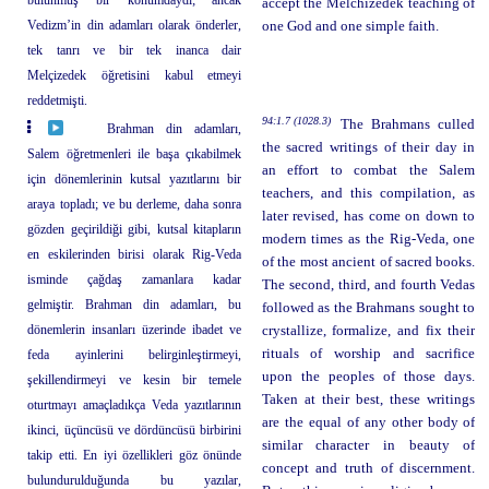
bulunmuş bir konumdaydı; ancak
accept the Melchizedek teaching of
Vedizm’in din adamları olarak önderler,
one God and one simple faith.
tek tanrı ve bir tek inanca dair
Melçizedek öğretisini kabul etmeyi
reddetmişti.
94:1.7 (1028.3)
The Brahmans culled
Brahman din adamları,
the sacred writings of their day in
Salem öğretmenleri ile başa çıkabilmek
an effort to combat the Salem
için dönemlerinin kutsal yazıtlarını bir
teachers, and this compilation, as
araya topladı; ve bu derleme, daha sonra
later revised, has come on down to
gözden geçirildiği gibi, kutsal kitapların
modern times as the Rig-Veda, one
en eskilerinden birisi olarak Rig-Veda
of the most ancient of sacred books.
isminde çağdaş zamanlara kadar
The second, third, and fourth Vedas
gelmiştir. Brahman din adamları, bu
followed as the Brahmans sought to
dönemlerin insanları üzerinde ibadet ve
crystallize, formalize, and fix their
rituals of worship and sacrifice
feda ayinlerini belirginleştirmeyi,
upon the peoples of those days.
şekillendirmeyi ve kesin bir temele
Taken at their best, these writings
oturtmayı amaçladıkça Veda yazıtlarının
are the equal of any other body of
ikinci, üçüncüsü ve dördüncüsü birbirini
similar character in beauty of
takip etti. En iyi özellikleri göz önünde
concept and truth of discernment.
bulundurulduğunda bu yazılar,