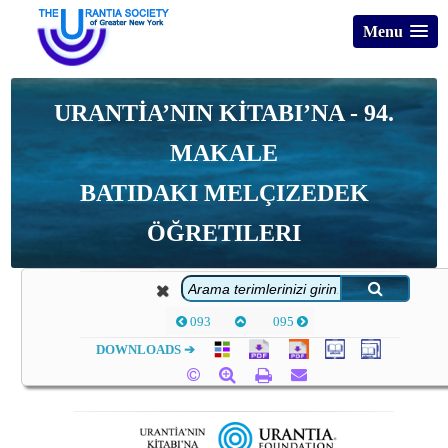
Menu
URANTİA’NIN KİTABI’NA - 94.
MAKALE
BATIDAKI MELÇIZEDEK
ÖĞRETILERI
093
095
DOWNLOADS ➔