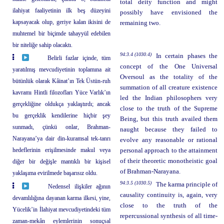
total deity function and might
ilahiyat faaliyetinin ilk beş düzeyini
possibly have envisioned the
kapsayacak olup, geriye kalan ikisini de
remaining two.
muhtemel bir biçimde tahayyül edebilen
bir niteliğe sahip olacaktı.
94:3.4 (1030.4)
In certain phases the
Belirli fazlar içinde, tüm
concept of the One Universal
yaratılmış mevcudiyetinin toplamına ait
Oversoul as the totality of the
bütünlük olarak Kâinat’ın Tek Üstün-ruh
summation of all creature existence
kavramı Hintli filozofları Yüce Varlık’ın
led the Indian philosophers very
gerçekliğine oldukça yaklaştırdı; ancak
close to the truth of the Supreme
bu gerçeklik kendilerine hiçbir şey
Being, but this truth availed them
sunmadı, çünkü onlar, Brahman-
naught because they failed to
Narayana’ya dair din-kuramsal tek-tanrı
evolve any reasonable or rational
hedeflerinin erişilmesinde makul veya
personal approach to the attainment
of their theoretic monotheistic goal
diğer bir değişle mantıklı bir kişisel
of Brahman-Narayana.
yaklaşıma evirilmede başarısız oldu.
94:3.5 (1030.5)
The karma principle of
Nedensel ilişkiler ağının
causality continuity is, again, very
devamlılığına dayanan karma ilkesi, yine,
close to the truth of the
Yücelik’in İlahiyat mevcudiyetindeki tüm
repercussional synthesis of all time-
zaman-mekân eylemlerinin sonuçsal