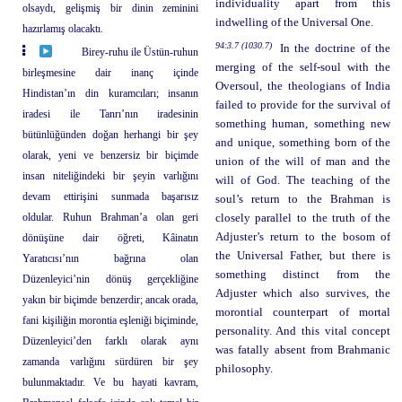
individuality apart from this
olsaydı, gelişmiş bir dinin zeminini
indwelling of the Universal One.
hazırlamış olacaktı.
94:3.7 (1030.7)
In the doctrine of the
Birey-ruhu ile Üstün-ruhun
merging of the self-soul with the
birleşmesine dair inanç içinde
Oversoul, the theologians of India
Hindistan’ın din kuramcıları; insanın
failed to provide for the survival of
iradesi ile Tanrı’nın iradesinin
something human, something new
bütünlüğünden doğan herhangi bir şey
and unique, something born of the
olarak, yeni ve benzersiz bir biçimde
union of the will of man and the
insan niteliğindeki bir şeyin varlığını
will of God. The teaching of the
devam ettirişini sunmada başarısız
soul’s return to the Brahman is
oldular. Ruhun Brahman’a olan geri
closely parallel to the truth of the
Adjuster’s return to the bosom of
dönüşüne dair öğreti, Kâinatın
the Universal Father, but there is
Yaratıcısı’nın bağrına olan
something distinct from the
Düzenleyici’nin dönüş gerçekliğine
Adjuster which also survives, the
yakın bir biçimde benzerdir; ancak orada,
morontial counterpart of mortal
fani kişiliğin morontia eşleniği biçiminde,
personality. And this vital concept
Düzenleyici’den farklı olarak aynı
was fatally absent from Brahmanic
zamanda varlığını sürdüren bir şey
philosophy.
bulunmaktadır. Ve bu hayati kavram,