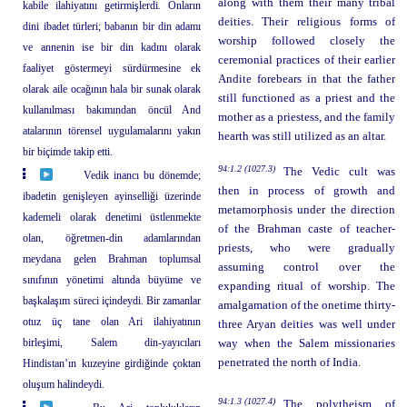
along with them their many tribal
kabile ilahiyatını getirmişlerdi. Onların
deities. Their religious forms of
dini ibadet türleri; babanın bir din adamı
worship followed closely the
ve annenin ise bir din kadını olarak
ceremonial practices of their earlier
faaliyet göstermeyi sürdürmesine ek
Andite forebears in that the father
olarak aile ocağının hala bir sunak olarak
still functioned as a priest and the
kullanılması bakımından öncül And
mother as a priestess, and the family
atalarının törensel uygulamalarını yakın
hearth was still utilized as an altar.
bir biçimde takip etti.
94:1.2 (1027.3)
The Vedic cult was
Vedik inancı bu dönemde;
then in process of growth and
ibadetin genişleyen ayinselliği üzerinde
metamorphosis under the direction
kademeli olarak denetimi üstlenmekte
of the Brahman caste of teacher-
olan, öğretmen-din adamlarından
priests, who were gradually
meydana gelen Brahman toplumsal
assuming control over the
sınıfının yönetimi altında büyüme ve
expanding ritual of worship. The
başkalaşım süreci içindeydi. Bir zamanlar
amalgamation of the onetime thirty-
otuz üç tane olan Ari ilahiyatının
three Aryan deities was well under
birleşimi, Salem din-yayıcıları
way when the Salem missionaries
penetrated the north of India.
Hindistan’ın kuzeyine girdiğinde çoktan
oluşum halindeydi.
94:1.3 (1027.4)
The polytheism of