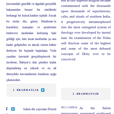
But as this superior religion became
kavramdaki güzellik ve algıdaki gerçeklik
contaminated with the thousands
bakımından benzer bir nitelikteki
upon thousands of superstitions,
herhangi bir kutsal kitabın eşitidir. Ancak
cults, and rituals of southern India,
bu üstün din; güney Hindistan’ın
it progressively metamorphosed
hurafeleri, inanışları ve ayinlerinin
into the most variegated system of
theology ever developed by mortal
binlercesi tarafından kirlenmiş hale
man. An examination of the Vedas
geldiği için, fani insan tarafından şu ana
will disclose some of the highest
kadar geliştirilen en alacalı sistem haline
and some of the most debased
ilerleyen bir biçimde başkalaştı. Veda
concepts of Deity ever to be
yazıtları üzerinde gerçekleştirecek bir
conceived.
inceleme, İlahiyat’a dair şimdiye kadar
düşünülmüş en yüksek ve en alt
düzeydeki kavramlarının bazılarını açığa
çıkaracaktır.
2. BRAHMANLIK
2. BRAHMANISM
94:2.1 (1028.4)
As the Salem
Salem din yayıcıları Dravid
missionaries penetrated southward