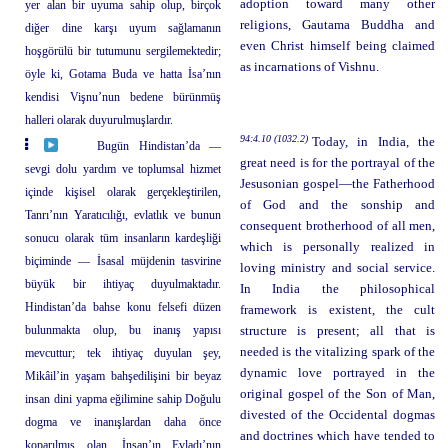
adoption toward many other
yer alan bir uyuma sahip olup, birçok
religions, Gautama Buddha and
diğer dine karşı uyum sağlamanın
even Christ himself being claimed
hoşgörülü bir tutumunu sergilemektedir;
as incarnations of Vishnu.
öyle ki, Gotama Buda ve hatta İsa’nın
kendisi Vişnu’nun bedene bürünmüş
halleri olarak duyurulmuşlardır.
94:4.10 (1032.2)
Today, in India, the
Bugün Hindistan’da —
great need is for the portrayal of the
sevgi dolu yardım ve toplumsal hizmet
Jesusonian gospel—the Fatherhood
içinde kişisel olarak gerçekleştirilen,
of God and the sonship and
Tanrı’nın Yaratıcılığı, evlatlık ve bunun
consequent brotherhood of all men,
sonucu olarak tüm insanların kardeşliği
which is personally realized in
biçiminde — İsasal müjdenin tasvirine
loving ministry and social service.
büyük bir ihtiyaç duyulmaktadır.
In India the philosophical
Hindistan’da bahse konu felsefi düzen
framework is existent, the cult
bulunmakta olup, bu inanış yapısı
structure is present; all that is
needed is the vitalizing spark of the
mevcuttur; tek ihtiyaç duyulan şey,
dynamic love portrayed in the
Mikâil’in yaşam bahşedilişini bir beyaz
original gospel of the Son of Man,
insan dini yapma eğilimine sahip Doğulu
divested of the Occidental dogmas
dogma ve inanışlardan daha önce
and doctrines which have tended to
koparılmış olan, İnsan’ın Evladı’nın