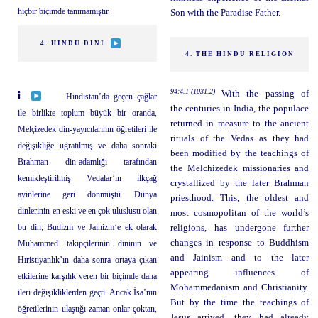
hiçbir biçimde tanımamıştır.
Son with the Paradise Father.
4. HINDU DINI
4. THE HINDU RELIGION
94:4.1 (1031.2)
With the passing of
Hindistan’da geçen çağlar
the centuries in India, the populace
ile birlikte toplum büyük bir oranda,
returned in measure to the ancient
Melçizedek din-yayıcılarının öğretileri ile
rituals of the Vedas as they had
değişikliğe uğratılmış ve daha sonraki
been modified by the teachings of
Brahman din-adamlığı tarafından
the Melchizedek missionaries and
kemikleştirilmiş Vedalar’ın ilkçağ
crystallized by the later Brahman
ayinlerine geri dönmüştü. Dünya
priesthood. This, the oldest and
dinlerinin en eski ve en çok uluslusu olan
most cosmopolitan of the world’s
bu din; Budizm ve Jainizm’e ek olarak
religions, has undergone further
changes in response to Buddhism
Muhammed takipçilerinin dininin ve
and Jainism and to the later
Hıristiyanlık’ın daha sonra ortaya çıkan
appearing influences of
etkilerine karşılık veren bir biçimde daha
Mohammedanism and Christianity.
ileri değişikliklerden geçti. Ancak İsa’nın
But by the time the teachings of
öğretilerinin ulaştığı zaman onlar çoktan,
Jesus arrived, they had already