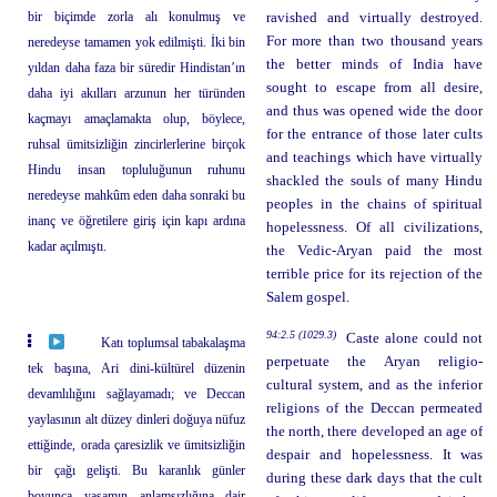
bir biçimde zorla alı konulmuş ve
ravished and virtually destroyed.
For more than two thousand years
neredeyse tamamen yok edilmişti. İki bin
the better minds of India have
yıldan daha faza bir süredir Hindistan’ın
sought to escape from all desire,
daha iyi akılları arzunun her türünden
and thus was opened wide the door
kaçmayı amaçlamakta olup, böylece,
for the entrance of those later cults
ruhsal ümitsizliğin zincirlerlerine birçok
and teachings which have virtually
Hindu insan topluluğunun ruhunu
shackled the souls of many Hindu
neredeyse mahkûm eden daha sonraki bu
peoples in the chains of spiritual
inanç ve öğretilere giriş için kapı ardına
hopelessness. Of all civilizations,
kadar açılmıştı.
the Vedic-Aryan paid the most
terrible price for its rejection of the
Salem gospel.
94:2.5 (1029.3)
Caste alone could not
Katı toplumsal tabakalaşma
perpetuate the Aryan religio-
tek başına, Ari dini-kültürel düzenin
cultural system, and as the inferior
devamlılığını sağlayamadı; ve Deccan
religions of the Deccan permeated
yaylasının alt düzey dinleri doğuya nüfuz
the north, there developed an age of
ettiğinde, orada çaresizlik ve ümitsizliğin
despair and hopelessness. It was
bir çağı gelişti. Bu karanlık günler
during these dark days that the cult
boyunca yaşamın anlamsızlığına dair