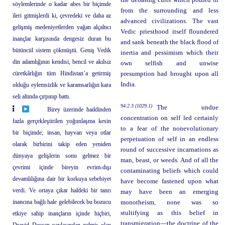
the debasing cults which poured in
söylemlerinde o kadar abes bir biçimde
from the surrounding and less
ileri gitmişlerdi ki, çevredeki ve daha az
advanced civilizations. The vast
gelişmiş medeniyetlerden yağan alçaltıcı
Vedic priesthood itself floundered
inançlar karşısında dengesiz duran bu
and sank beneath the black flood of
bütüncül sistem çökmüştü. Geniş Vedik
inertia and pessimism which their
din adamlığının kendisi, bencil ve akılsız
own selfish and unwise
cüretkârlığın tüm Hindistan’a getirmiş
presumption had brought upon all
India.
olduğu eylemsizlik ve karamsarlığın kara
seli altında çırpınıp battı.
94:2.3 (1029.1)
The undue
Birey üzerinde haddinden
concentration on self led certainly
fazla gerçekleştirilen yoğunlaşma kesin
to a fear of the nonevolutionary
bir biçimde; insan, hayvan veya otlar
perpetuation of self in an endless
olarak birbirini takip eden yeniden
round of successive incarnations as
dünyaya gelişlerin sonu gelmez bir
man, beast, or weeds. And of all the
çevrimi içinde bireyin evrim-dışı
contaminating beliefs which could
devamlılığına dair bir korkuya sebebiyet
have become fastened upon what
verdi. Ve ortaya çıkar haldeki bir tanrı
may have been an emerging
inancına bağlı hale gelebilecek bu bozucu
monotheism, none was so
stultifying as this belief in
etkiye sahip inançların içinde hiçbiri,
transmigration—the doctrine of the