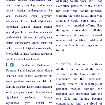
of taking no life arose, and it has
inanış ortaya çıkmış olup, bu dönemden
ever since persisted. Many of the
itibaren varlığını sürdüregelmiştir. Bu
new cults were frankly atheistic,
claiming that such salvation as was
yeni inanışların çoğu; geçmişte
attainable could come only by
erişilebilen bir şey olarak düşünülmüş
man’s own unaided efforts. But
kurtuluşun yalnızca insanın aracısız
throughout a great deal of all this
gerçekleşen kendi çabaları sonucunda
unfortunate philosophy, distorted
gelebileceğini ifade eden bir şekilde, aleni
remnants of the Melchizedek and
olarak tanrıtanımazdı. Ancak bütün bu
even the Adamic teachings can be
talihsiz felsefenin büyük bir kısmı içinde,
traced.
Melçizedek ve hatta Âdemsel öğretilerin
bozulmuş kalıntıları bulunabilir.
94:2.6 (1029.4)
These were the times
Bu dönemler, Brahmana ve
of the compilation of the later
Upanişad kutsal kitapları olarak Hindu
scriptures of the Hindu faith, the
inancının daha sonraki yazıtlarının bir
Brahmanas and the Upanishads.
araya getirilme zamanlarıydı. Tek bir
Having rejected the teachings of
Tanrı ile yaşanılan kişisel inanç deneyimi
personal religion through the
vasıtasıyla gerçekleştirilen bireysel dinin
personal faith experience with the
öğretilerini reddetmiş, Deccan
one God, and having become
yaylasından gelen alçaltıcı ve
contaminated with the flood of