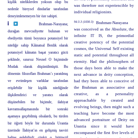
kişilik niteliklerden yoksun olup bu
was therefore not experiencible by
nedenle bireysel dindarlar tarafından
individual religionists.
deneyimlenemeyen bir öze sahipti.
94:3.3 (1030.3)
Brahman-Narayana
Brahman-Narayana;
was conceived as the Absolute, the
durağan mevcudiyette bulunan ve
infinite IT IS, the primordial
ebediyetin tümü boyunca potansiyel bir
creative potency of the potential
niteliğe sahip Kâinatsal Benlik olarak
cosmos, the Universal Self existing
potansiyel kâinatın başat yaratıcı gücü
static and potential throughout all
şeklinde, sınırsız Nesnel O biçiminde
eternity. Had the philosophers of
Mutlak olarak düşünülmüştü. Bu
those days been able to make the
dönemin filozofları Brahman’ı yaratılmış
next advance in deity conception,
ve evrimleşen varlıklar tarafından
had they been able to conceive of
the Brahman as associative and
erişilebilir bir kişilik niteliğinde
creative, as a personality
ilişkilendirici ve yaratıcı olarak
approachable by created and
düşünebilen bir biçimde, ilahiyat
evolving beings, then might such a
kavramsallaşmasında bir sonraki
teaching have become the most
aşamaya geçebilmiş olsalardı, bu türden
advanced portraiture of Deity on
bir öğreti böyle bir durumda Urantia
Urantia since it would have
üzerinde İlahiyat’ın en gelişmiş tasviri
encompassed the first five levels of
haline gelebilirdi; çünkü o, bütüncül