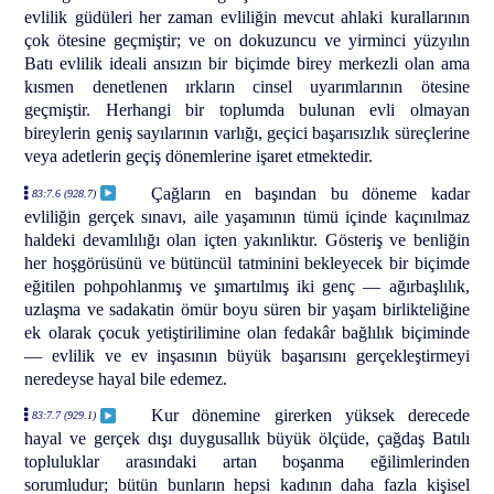
evlilik güdüleri her zaman evliliğin mevcut ahlaki kurallarının
çok ötesine geçmiştir; ve on dokuzuncu ve yirminci yüzyılın
Batı evlilik ideali ansızın bir biçimde birey merkezli olan ama
kısmen denetlenen ırkların cinsel uyarımlarının ötesine
geçmiştir. Herhangi bir toplumda bulunan evli olmayan
bireylerin geniş sayılarının varlığı, geçici başarısızlık süreçlerine
veya adetlerin geçiş dönemlerine işaret etmektedir.
Çağların en başından bu döneme kadar
83:7.6 (928.7)
evliliğin gerçek sınavı, aile yaşamının tümü içinde kaçınılmaz
haldeki devamlılığı olan içten yakınlıktır. Gösteriş ve benliğin
her hoşgörüsünü ve bütüncül tatminini bekleyecek bir biçimde
eğitilen pohpohlanmış ve şımartılmış iki genç — ağırbaşlılık,
uzlaşma ve sadakatin ömür boyu süren bir yaşam birlikteliğine
ek olarak çocuk yetiştirilimine olan fedakâr bağlılık biçiminde
— evlilik ve ev inşasının büyük başarısını gerçekleştirmeyi
neredeyse hayal bile edemez.
Kur dönemine girerken yüksek derecede
83:7.7 (929.1)
hayal ve gerçek dışı duygusallık büyük ölçüde, çağdaş Batılı
topluluklar arasındaki artan boşanma eğilimlerinden
sorumludur; bütün bunların hepsi kadının daha fazla kişisel