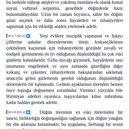
bu nedenle mihrap ateşleri ve yakılmış mumlara ek olarak kutsal
suyun vaftizsel serpintisi, genellikle düğünlerde hazır
bulunmaktaydılar. Uzun bir zaman boyunca, sahte bir düğün
günü seçmek ve daha sonra hayaletleri ve ruhaniyetleri
saptırmak için bu etkinliği aniden ertelemek adetti.
Yeni evlilere muziplik yapmanın ve balayı
83:4.7 (925.3)
çiftlerine şakalar düzenlemenin tümü; kıskançlıklarını
çekmekten kaçınmak için ruhaniyetlerin gözünde zavallı ve
endişeli görünmenin en iyi olduğunun düşünüldüğü bu çok eski
günlerin kalıntılarıdır. Gelin duvağı giyinmek, hayaletlerin onu
tanımasını engellemek ve aynı zamanda güzelliğini diğer
kıskanç ve çekemez ruhaniyetlerin bakışlarından saklamak
amacıyla gelini gizlemenin gerekli olduğunun düşünüldüğü
dönemlerin bir kalıntısıdır. Gelinin ayaklarının törenden hemen
önce toprağa değmemesi zorunludur. Yirminci yüzyılda bile
Hıristiyan adetleri uyarınca, taşıyıcılardan kilise mihrabına
kadar halıları germek adettir.
Düğün töreninin en eski türlerinden bir
83:4.8 (925.4)
tanesi, birlikteliğin doğurganlığını sağlamak için düğün yatağını
bir din adamına kutsatmaktı; bu uygulama, herhangi bir resmi