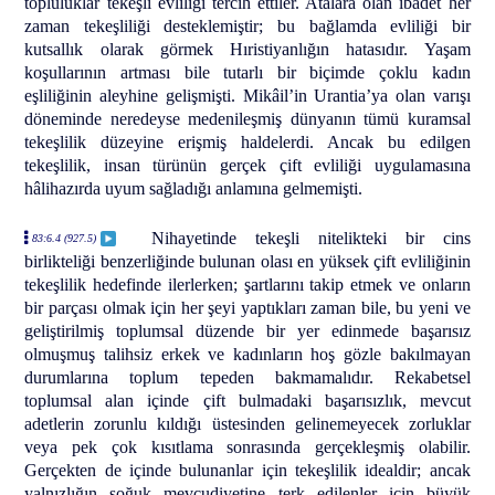
topluluklar tekeşli evliliği tercih ettiler. Atalara olan ibadet her
zaman tekeşliliği desteklemiştir; bu bağlamda evliliği bir
kutsallık olarak görmek Hıristiyanlığın hatasıdır. Yaşam
koşullarının artması bile tutarlı bir biçimde çoklu kadın
eşliliğinin aleyhine gelişmişti. Mikâil’in Urantia’ya olan varışı
döneminde neredeyse medenileşmiş dünyanın tümü kuramsal
tekeşlilik düzeyine erişmiş haldelerdi. Ancak bu edilgen
tekeşlilik, insan türünün gerçek çift evliliği uygulamasına
hâlihazırda uyum sağladığı anlamına gelmemişti.
Nihayetinde tekeşli nitelikteki bir cins
83:6.4 (927.5)
birlikteliği benzerliğinde bulunan olası en yüksek çift evliliğinin
tekeşlilik hedefinde ilerlerken; şartlarını takip etmek ve onların
bir parçası olmak için her şeyi yaptıkları zaman bile, bu yeni ve
geliştirilmiş toplumsal düzende bir yer edinmede başarısız
olmuşmuş talihsiz erkek ve kadınların hoş gözle bakılmayan
durumlarına toplum tepeden bakmamalıdır. Rekabetsel
toplumsal alan içinde çift bulmadaki başarısızlık, mevcut
adetlerin zorunlu kıldığı üstesinden gelinemeyecek zorluklar
veya pek çok kısıtlama sonrasında gerçekleşmiş olabilir.
Gerçekten de içinde bulunanlar için tekeşlilik idealdir; ancak
yalnızlığın soğuk mevcudiyetine terk edilenler için büyük