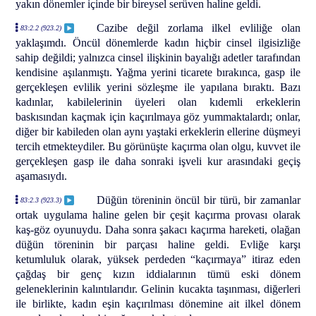
yakın dönemler içinde bir bireysel serüven haline geldi.
Cazibe değil zorlama ilkel evliliğe olan
83:2.2 (923.2)
yaklaşımdı. Öncül dönemlerde kadın hiçbir cinsel ilgisizliğe
sahip değildi; yalnızca cinsel ilişkinin bayalığı adetler tarafından
kendisine aşılanmıştı. Yağma yerini ticarete bırakınca, gasp ile
gerçekleşen evlilik yerini sözleşme ile yapılana bıraktı. Bazı
kadınlar, kabilelerinin üyeleri olan kıdemli erkeklerin
baskısından kaçmak için kaçırılmaya göz yummaktalardı; onlar,
diğer bir kabileden olan aynı yaştaki erkeklerin ellerine düşmeyi
tercih etmekteydiler. Bu görünüşte kaçırma olan olgu, kuvvet ile
gerçekleşen gasp ile daha sonraki işveli kur arasındaki geçiş
aşamasıydı.
Düğün töreninin öncül bir türü, bir zamanlar
83:2.3 (923.3)
ortak uygulama haline gelen bir çeşit kaçırma provası olarak
kaş-göz oyunuydu. Daha sonra şakacı kaçırma hareketi, olağan
düğün töreninin bir parçası haline geldi. Evliğe karşı
ketumluluk olarak, yüksek perdeden “kaçırmaya” itiraz eden
çağdaş bir genç kızın iddialarının tümü eski dönem
geleneklerinin kalıntılarıdır. Gelinin kucakta taşınması, diğerleri
ile birlikte, kadın eşin kaçırılması dönemine ait ilkel dönem