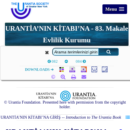
Menu
URANTİA’NIN KİTABI’NA - 83. Makale
Evlilik Kurumu
082
084
DOWNLOADS ➔
© Urantia Foundation. Presented here with permission from the copyright
holder.
URANTİA’NIN KİTABI’NA GİRİŞ
--
Introduction to The Urantia Book