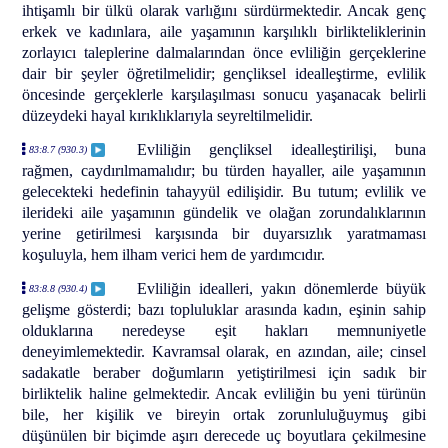
ihtişamlı bir ülkü olarak varlığını sürdürmektedir. Ancak genç
erkek ve kadınlara, aile yaşamının karşılıklı birlikteliklerinin
zorlayıcı taleplerine dalmalarından önce evliliğin gerçeklerine
dair bir şeyler öğretilmelidir; gençliksel idealleştirme, evlilik
öncesinde gerçeklerle karşılaşılması sonucu yaşanacak belirli
düzeydeki hayal kırıklıklarıyla seyreltilmelidir.
Evliliğin gençliksel idealleştirilişi, buna
83:8.7 (930.3)
rağmen, caydırılmamalıdır; bu türden hayaller, aile yaşamının
gelecekteki hedefinin tahayyül edilişidir. Bu tutum; evlilik ve
ilerideki aile yaşamının gündelik ve olağan zorundalıklarının
yerine getirilmesi karşısında bir duyarsızlık yaratmaması
koşuluyla, hem ilham verici hem de yardımcıdır.
Evliliğin idealleri, yakın dönemlerde büyük
83:8.8 (930.4)
gelişme gösterdi; bazı topluluklar arasında kadın, eşinin sahip
olduklarına neredeyse eşit hakları memnuniyetle
deneyimlemektedir. Kavramsal olarak, en azından, aile; cinsel
sadakatle beraber doğumların yetiştirilmesi için sadık bir
birliktelik haline gelmektedir. Ancak evliliğin bu yeni türünün
bile, her kişilik ve bireyin ortak zorunluluğuymuş gibi
düşünülen bir biçimde aşırı derecede uç boyutlara çekilmesine