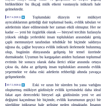
birliktelikler bu ilkçağ mülk etkeni vasıtasıyla istikrarlı hale
gelmektedir.
Toplumdaki düzeyin ve mülkiyet
83:7.4 (928.5)
ayrıcalıklarının getirdiği dair toplumsal baskı, evlilik tabuları ve
adetlerinin idare edilmesinde her zaman etkili olmuştur. Her ne
kadar — yeni bir özgürlük olarak — bireysel tercihin fazlasıyla
yüksek olduğu yerlerdeki insan toplulukları arasındaki geniş
çaplı memnuniyet tarafından tehditkâr bir biçimde saldırıya
uğrasa da, çağlar boyunca evlilik istikrarlı ilerlemede bulunmuş
olup, bugünün dünyasında gelişmiş bir temel üzerinde
durmaktadır. Uyumun bu kargaşaları aniden hızlanan toplumsal
evrimin bir sonucu olarak daha ilerici ırklar arasında ortaya
çıksa da, daha az gelişmiş insan toplulukları arasında evlilik
yeşermekte ve daha eski adetlerin rehberliği altında yavaşça
gelişmektedir.
Eski ve uzun bir süreden bu yana varlığını
83:7.5 (928.6)
oluşturmuş mülkiyet güdüsüyle evlilik içerisindeki daha ideal
fakat aşırı derecedeki bireysel aşk güdüsünün yeni ve ani
değişimi kaçınılmaz bir biçimde, evlilik kurumunun geçici bir
süreliğine istikrarsız hale gelişine neden olmaktadır. İnsanın