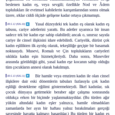
beslenen kadın eş, veya sevgili; özellikle Nod ve Âdem
toplulukları ile evrimsel kabilelerin karışımlarından sonra olmak
üzere, ırklar ciddi ölçüde gelişene kadar ortaya çıkmamıştı.
Yasal düzeydeki tek kadın eş olarak kadın eş
83:5.12 (926.10)
tabusu, cariye adetlerini yarattı. Bu adetler uyarınca bir insan
sadece tek bir kadın eşe sahip olabilirdi; ancak o, sınırsız sayıda
cariye ile cinsel ilişkisini idare edebilirdi. Cariyelik, dürüst çok
kadın eşlilikten ilk ayrılış olarak, tekeşliliğe geçişte bir basamak
noktasıydı. Musevi, Romalı ve Çin toplulukların cariyeleri
sıklıkla kadın eşin hizmetçileriydi. Daha sonra, Museviler
arasında görüldüğü gibi, yasal kadın eşe kocanın sahip olduğu
tüm çocukların annesi olarak bakılmıştı.
Bir hamile veya emziren kadın ile olan cinsel
83:5.13 (926.11)
ilişkilere dair eski dönemlerin tabuları fazlasıyla çok kadın
eşliliği destekleme eğilimi göstermekteydi. İlkel kadınlar, sık
çocuk dünyaya getirmekle beraber ağır çalışma sonrasında
oldukça erken bir biçimde yaşlanmaktaydılar. (Bu türden ağır
yükün altındaki kadın eşler yalnızca, hamile olmadıkları
zamanlarda her ayın bir haftası yalnız bırakılmaları gerçeği
sayesinde hayatta kalmayı başardılar.) Bu türden bir kadın eş