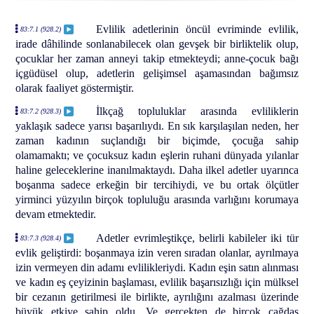
Evlilik adetlerinin öncül evriminde evlilik,
83:7.1 (928.2)
irade dâhilinde sonlanabilecek olan gevşek bir birliktelik olup,
çocuklar her zaman anneyi takip etmekteydi; anne-çocuk bağı
içgüdüsel olup, adetlerin gelişimsel aşamasından bağımsız
olarak faaliyet göstermiştir.
İlkçağ topluluklar arasında evliliklerin
83:7.2 (928.3)
yaklaşık sadece yarısı başarılıydı. En sık karşılaşılan neden, her
zaman kadının suçlandığı bir biçimde, çocuğa sahip
olamamaktı; ve çocuksuz kadın eşlerin ruhani dünyada yılanlar
haline geleceklerine inanılmaktaydı. Daha ilkel adetler uyarınca
boşanma sadece erkeğin bir tercihiydi, ve bu ortak ölçütler
yirminci yüzyılın birçok topluluğu arasında varlığını korumaya
devam etmektedir.
Adetler evrimleştikçe, belirli kabileler iki tür
83:7.3 (928.4)
evlik geliştirdi: boşanmaya izin veren sıradan olanlar, ayrılmaya
izin vermeyen din adamı evlilikleriydi. Kadın eşin satın alınması
ve kadın eş çeyizinin başlaması, evlilik başarısızlığı için mülksel
bir cezanın getirilmesi ile birlikte, ayrılığını azalması üzerinde
büyük etkiye sahip oldu. Ve gerçekten de birçok çağdaş