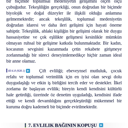
bir biçimde toplumsal medeniyetin gelişimini ölçen ölçü
çubuğudur. Tekeşliliğin gerçekliği, onun doğrudan bir biçimde
biyolojik ve doğal düzeyler ile ilişkili olduğu anlamına
gelmemektedir; ancak tekeşlilik, toplumsal medeniyetin
doğrudan idaresi ve daha ileri gelişimi için hayati öneme
sahiptir. Tekeşlilik, ahlaki kişiliğin bir gelişimi olarak bir duygu
hassasiyetine ve çok eşlilikte gelişmesi kesinlikle mümkün
olmayan ruhsal bir gelişime katkıda bulunmaktadır. Bir kadın,
kocasının sevgisini kazanmada çetin rekabete girişmeye
zorlanmadığı bir süreci deneyimlemedikçe hiçbir zaman ideal
bir anne olamaz.
Çift evliliği; ebeveynsel mutluluk, çocuk
83:6.8 (928.1)
refahı ve toplumsal verimlilik için en iyisi olan sevgi dolu
duygudaşlığı ve etkin iş birliğini tercih eder ve destekler. İlkel
zorlama ile başlayan evlilik; bireyin kendi kendisini kültürlü
hale getirdiği, üzerinde öz denetim uyguladığı, kendisini ifade
ettiği ve kendi devamlılığını gerçekleştirdiği mükemmel bir
kuruma doğru kademeli bir biçimde evirilmektedir.
7. EVLILIK BAĞININ KOPUŞU