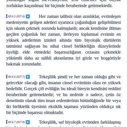
zorlukları kaçınılmaz bir biçimde beraberinde getirmektedir.
Her zaman talihsiz olan azınlıklar, evrimleşen
83:6.5 (927.6)
medeniyetin gelişen adetleri uyarınca çoğunluğun gelişebilmesi
için sıkıntı çekmek zorunda kalmışlardı; ancak kendisine iltimas
geçilen çoğunluk her zaman, ilerleyen toplumsal evrimin en
yüksek adetlerinin izinleri altında tüm biyolojik dürtülerin
tatminini sağlayan bu nihai cinsel birlikteliğin düzeylerinde
üyeliği elde etmedeki başarısızlığının cezasını çekmekle
yükümlü daha az talihli akranlarına iyi gözle ve hoşgörüyle
bakmak zorundadır.
Tekeşlilik şimdi ve her zaman olduğu gibi ve
83:6.6 (927.7)
gelecekte olacağı gibi, insanın cinsel evriminin olası en yüksek
hedefidir. Gerçek çift evliliğin bu ideali bireyin kendisini reddini
beraberinde getirmektedir; ve bu nedenle o sadece, çetin öz
denetimin olarak tüm insan erdemlerinin bütünlüğünde bir veya
iki birliktelik üyesinin eksiklik taşıması yüzünden oldukça sık
bir biçimde başarısız olmaktadır.
Tekeşlilik, saf biyolojik evrimden farklılaşmış
83:6.7 (927.8)