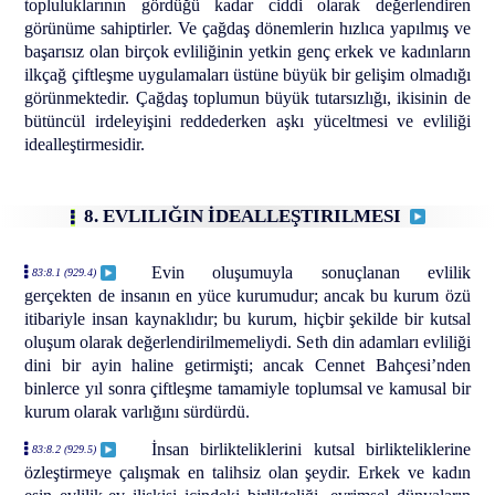
topluluklarının gördüğü kadar ciddi olarak değerlendiren
görünüme sahiptirler. Ve çağdaş dönemlerin hızlıca yapılmış ve
başarısız olan birçok evliliğinin yetkin genç erkek ve kadınların
ilkçağ çiftleşme uygulamaları üstüne büyük bir gelişim olmadığı
görünmektedir. Çağdaş toplumun büyük tutarsızlığı, ikisinin de
bütüncül irdeleyişini reddederken aşkı yüceltmesi ve evliliği
idealleştirmesidir.
8. EVLILIĞIN İDEALLEŞTIRILMESI
Evin oluşumuyla sonuçlanan evlilik
83:8.1 (929.4)
gerçekten de insanın en yüce kurumudur; ancak bu kurum özü
itibariyle insan kaynaklıdır; bu kurum, hiçbir şekilde bir kutsal
oluşum olarak değerlendirilmemeliydi. Seth din adamları evliliği
dini bir ayin haline getirmişti; ancak Cennet Bahçesi’nden
binlerce yıl sonra çiftleşme tamamiyle toplumsal ve kamusal bir
kurum olarak varlığını sürdürdü.
İnsan birlikteliklerini kutsal birlikteliklerine
83:8.2 (929.5)
özleştirmeye çalışmak en talihsiz olan şeydir. Erkek ve kadın