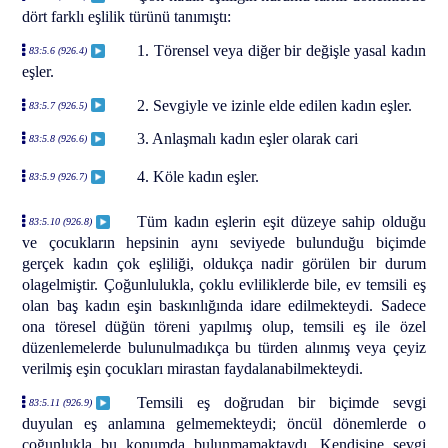
dört farklı eşlilik türünü tanımıştı:
1. Törensel veya diğer bir değişle yasal kadın
83:5.6 (926.4)
eşler.
2. Sevgiyle ve izinle elde edilen kadın eşler.
83:5.7 (926.5)
3. Anlaşmalı kadın eşler olarak cari
83:5.8 (926.6)
4. Köle kadın eşler.
83:5.9 (926.7)
Tüm kadın eşlerin eşit düzeye sahip olduğu
83:5.10 (926.8)
ve çocukların hepsinin aynı seviyede bulunduğu biçimde
gerçek kadın çok eşliliği, oldukça nadir görülen bir durum
olagelmiştir. Çoğunlulukla, çoklu evliliklerde bile, ev temsili eş
olan baş kadın eşin baskınlığında idare edilmekteydi. Sadece
ona töresel düğün töreni yapılmış olup, temsili eş ile özel
düzenlemelerde bulunulmadıkça bu türden alınmış veya çeyiz
verilmiş eşin çocukları mirastan faydalanabilmekteydi.
Temsili eş doğrudan bir biçimde sevgi
83:5.11 (926.9)
duyulan eş anlamına gelmemekteydi; öncül dönemlerde o
çoğunlukla bu konumda bulunmamaktaydı. Kendisine sevgi