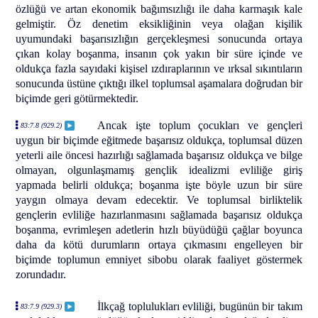
özlüğü ve artan ekonomik bağımsızlığı ile daha karmaşık kale
gelmiştir. Öz denetim eksikliğinin veya olağan kişilik
uyumundaki başarısızlığın gerçekleşmesi sonucunda ortaya
çıkan kolay boşanma, insanın çok yakın bir süre içinde ve
oldukça fazla sayıdaki kişisel ızdıraplarının ve ırksal sıkıntıların
sonucunda üstüne çıktığı ilkel toplumsal aşamalara doğrudan bir
biçimde geri götürmektedir.
Ancak işte toplum çocukları ve gençleri
83:7.8 (929.2)
uygun bir biçimde eğitmede başarısız oldukça, toplumsal düzen
yeterli aile öncesi hazırlığı sağlamada başarısız oldukça ve bilge
olmayan, olgunlaşmamış gençlik idealizmi evliliğe giriş
yapmada belirli oldukça; boşanma işte böyle uzun bir süre
yaygın olmaya devam edecektir. Ve toplumsal birliktelik
gençlerin evliliğe hazırlanmasını sağlamada başarısız oldukça
boşanma, evrimleşen adetlerin hızlı büyüdüğü çağlar boyunca
daha da kötü durumların ortaya çıkmasını engelleyen bir
biçimde toplumun emniyet sibobu olarak faaliyet göstermek
zorundadır.
İlkçağ toplulukları evliliği, bugünün bir takım
83:7.9 (929.3)