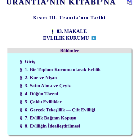
URANTİA’NIN KİTABI’NA
Kısım III. Urantia’nın Tarihi
83. MAKALE
EVLILIK KURUMU
Bölümler
§ Giriş
§ 1. Bir Toplum Kurumu olarak Evlilik
§ 2. Kur ve Nişan
§ 3. Satın Alma ve Çeyiz
§ 4. Düğün Töreni
§ 5. Çoklu Evlilikler
§ 6. Gerçek Tekeşlilik — Çift Evliliği
§ 7. Evlilik Bağının Kopuşu
§ 8. Evliliğin İdealleştirilmesi