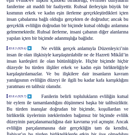
eşin evlilik-ev ilişkisi içindeki birlikteliği, evrimsel dünyaların
fanilerine ait maddi bir faaliyettir. Ruhsal ilerleyişin büyük bir
kısmının erkek ve kadın eşin ilerleme gerçekleştirdikleri içten
insan çabalarına bağlı olduğu gerçekten de doğrudur; ancak bu
gerçeklik evliliğin doğrudan bir biçimde kutsal olduğu anlamına
gelmemektedir. Ruhsal ilerleme, insani çabanın diğer alanlarına
yapılan içten bir biçimde adanmışlığa bağlıdır.
Ne evlilik gerçek anlamıyla Düzenleyici’nin
83:8.3 (929.6)
insan ile olan ilişkisiyle karşılaştırılabilir ne de Hazreti Mikâil’in
insan kardeşleri ile olan bütünlüğüyle. Hiçbir biçimde hiçbir
düzeyde bu türden ilişliler erkek ve kadın eşin birlikteliğiyle
karşılaştırılamazlar. Ve bu ilişkilere dair insanların kavram
yanılgısının evliliğin düzeyi ile ilgili bu kadar kafa karışıklığını
yaratması en talihsiz olanıdır.
Fanilerin belirli toplulukların evliliğin kutsal
83:8.4 (929.7)
bir eylem ile tamamlandığını düşünmesi başka bir talihsizliktir.
Bu türden inanışlar doğrudan bir biçimde, koşullardan ve
birliktelik üyelerinin isteklerinden bağımsız bir biçimde evlilik
düzeyinin parçalanamazlığına dair kavrama yol açmıştır. Ancak
evliliğin parçalanmasına dair gerçekliğin tam da kendisi,
İlahiyat’ın bu türden birlikteliklerde etkin bir üye olmadığını