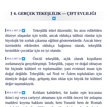
6. GERÇEK TEKEŞLILIK — ÇIFT EVLILIĞI
Tekeşlilik tekel düzenidir; bu arzu edilebilen
83:6.1 (927.2)
düzeye ulaşanlar için iyidir, ancak oldukça talihsiz olanlar için
biyolojik bir zorluk çıkarma eğilimi göstermektedir. Ancak birey
üzerindeki etkilerden oldukça bağımsız olarak, tekeşlilik
kesinlikle çocuklar için en iyi olandır.
Öncül tekeşlilik, açlık olarak koşulların
83:6.2 (927.3)
zorlamasıyla gerçekleşmişti. Tekeşlilik, yapay ve doğal olmayan
bir biçimde kültürel ve toplumsaldır; yani evrimsel insan için
doğal değildir. Tekeşlilik; saf Nod ve Âdem toplulukları için
tümüyle doğal olup, gelişmiş tüm ırklar için büyük bir kültürel
değer taşımaktaydı.
Keldani kabileleri, bir kadın eşin kocasına
83:6.3 (927.4)
ikinci eşi veya cariyeyi almaması için evlilik öncesi bir anlaşma
maddesi koyma hakkını tanıdı; hem Yunanlı hem de Romalı