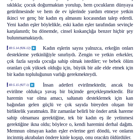
sıklıkla; çocuk doğurmaktan yorulup, hem çocukların dünyaya
getirilmesinde ve hem de ev işlerinde yardım etmeye yetkin
ikinci ve genç bir kadın eş almasını kocasından talep ederdi.
Yeni kadın eşler böylelikle, eski kadın eşler tarafından sevinçle
karşılanırdı; bu dönemde, cinsel kıskançlığa benzer hiçbir şey
bulunmamaktaydı.
Kadın eşlerin sayısı yalnızca, erkeğin onları
83:5.14 (926.12)
destekleme yetkinliğiyle sınırlıydı. Zengin ve yetkin erkekler,
çok fazla sayıda çocuğa sahip olmak istediler; ve bebek ölüm
oranları çok yüksek olduğu için, büyük bir aile elde etmek için
bir kadın topluluğunun varlığı gerekmekteydi.
İnsan adetleri evirilmektedir, ancak bu
83:5.15 (927.1)
evirilme oldukça yavaş bir biçimde gerçekleşmektedir. Bir
haremin var olma amacı, saltanatı desteklemek için kan
bağından gelen güçlü ve çok sayıda bireyden oluşan bir
birliktelik yaratmaktı. Bir zamanlar belirli bir önder artık hareme
sahip olmaması gerektiğine, tek bir kadın eş ile yetinmesi
gerektiğine ikna oldu; böylece o, kendi haremini derhal dağıttı.
Memnun olmayan kadın eşler evlerine geri döndü, ve onların
incinmiş akrabaları öndere kinle koşup, onu oracıktı öldürdüler.