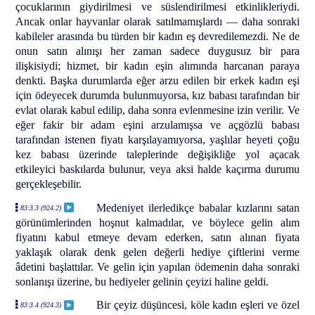
çocuklarının giydirilmesi ve süslendirilmesi etkinlikleriydi.
Ancak onlar hayvanlar olarak satılmamışlardı — daha sonraki
kabileler arasında bu türden bir kadın eş devredilemezdi. Ne de
onun satın alınışı her zaman sadece duygusuz bir para
ilişkisiydi; hizmet, bir kadın eşin alımında harcanan paraya
denkti. Başka durumlarda eğer arzu edilen bir erkek kadın eşi
için ödeyecek durumda bulunmuyorsa, kız babası tarafından bir
evlat olarak kabul edilip, daha sonra evlenmesine izin verilir. Ve
eğer fakir bir adam eşini arzulamışsa ve açgözlü babası
tarafından istenen fiyatı karşılayamıyorsa, yaşlılar heyeti çoğu
kez babası üzerinde taleplerinde değişikliğe yol açacak
etkileyici baskılarda bulunur, veya aksi halde kaçırma durumu
gerçekleşebilir.
Medeniyet ilerledikçe babalar kızlarını satan
83:3.3 (924.2)
görünümlerinden hoşnut kalmadılar, ve böylece gelin alım
fiyatını kabul etmeye devam ederken, satın alınan fiyata
yaklaşık olarak denk gelen değerli hediye çiftlerini verme
âdetini başlattılar. Ve gelin için yapılan ödemenin daha sonraki
sonlanışı üzerine, bu hediyeler gelinin çeyizi haline geldi.
Bir çeyiz düşüncesi, köle kadın eşleri ve özel
83:3.4 (924.3)