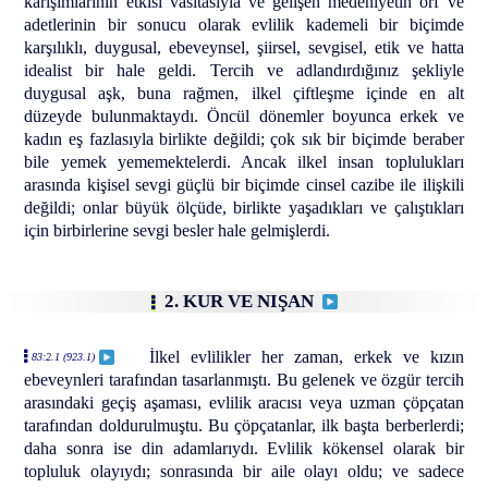
karışımlarının etkisi vasıtasıyla ve gelişen medeniyetin örf ve
adetlerinin bir sonucu olarak evlilik kademeli bir biçimde
karşılıklı, duygusal, ebeveynsel, şiirsel, sevgisel, etik ve hatta
idealist bir hale geldi. Tercih ve adlandırdığınız şekliyle
duygusal aşk, buna rağmen, ilkel çiftleşme içinde en alt
düzeyde bulunmaktaydı. Öncül dönemler boyunca erkek ve
kadın eş fazlasıyla birlikte değildi; çok sık bir biçimde beraber
bile yemek yememektelerdi. Ancak ilkel insan toplulukları
arasında kişisel sevgi güçlü bir biçimde cinsel cazibe ile ilişkili
değildi; onlar büyük ölçüde, birlikte yaşadıkları ve çalıştıkları
için birbirlerine sevgi besler hale gelmişlerdi.
2. KUR VE NIŞAN
İlkel evlilikler her zaman, erkek ve kızın
83:2.1 (923.1)
ebeveynleri tarafından tasarlanmıştı. Bu gelenek ve özgür tercih
arasındaki geçiş aşaması, evlilik aracısı veya uzman çöpçatan
tarafından doldurulmuştu. Bu çöpçatanlar, ilk başta berberlerdi;
daha sonra ise din adamlarıydı. Evlilik kökensel olarak bir
topluluk olayıydı; sonrasında bir aile olayı oldu; ve sadece