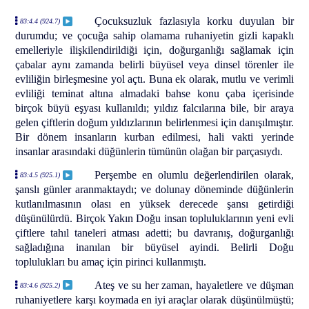
Çocuksuzluk fazlasıyla korku duyulan bir
83:4.4 (924.7)
durumdu; ve çocuğa sahip olamama ruhaniyetin gizli kapaklı
emelleriyle ilişkilendirildiği için, doğurganlığı sağlamak için
çabalar aynı zamanda belirli büyüsel veya dinsel törenler ile
evliliğin birleşmesine yol açtı. Buna ek olarak, mutlu ve verimli
evliliği teminat altına almadaki bahse konu çaba içerisinde
birçok büyü eşyası kullanıldı; yıldız falcılarına bile, bir araya
gelen çiftlerin doğum yıldızlarının belirlenmesi için danışılmıştır.
Bir dönem insanların kurban edilmesi, hali vakti yerinde
insanlar arasındaki düğünlerin tümünün olağan bir parçasıydı.
Perşembe en olumlu değerlendirilen olarak,
83:4.5 (925.1)
şanslı günler aranmaktaydı; ve dolunay döneminde düğünlerin
kutlanılmasının olası en yüksek derecede şansı getirdiği
düşünülürdü. Birçok Yakın Doğu insan topluluklarının yeni evli
çiftlere tahıl taneleri atması adetti; bu davranış, doğurganlığı
sağladığına inanılan bir büyüsel ayindi. Belirli Doğu
toplulukları bu amaç için pirinci kullanmıştı.
Ateş ve su her zaman, hayaletlere ve düşman
83:4.6 (925.2)
ruhaniyetlere karşı koymada en iyi araçlar olarak düşünülmüştü;