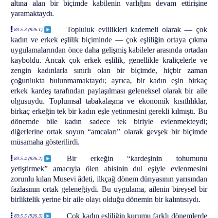
altına alan bir biçimde kabilenin varlığını devam ettirişine
yaramaktaydı.
Topluluk evlilikleri kademeli olarak — çok
83:5.3 (926.1)
kadın ve erkek eşlilik biçiminde — çok eşliliğin ortaya çıkma
uygulamalarından önce daha gelişmiş kabileler arasında ortadan
kayboldu. Ancak çok erkek eşlilik, genellikle kraliçelerle ve
zengin kadınlarla sınırlı olan bir biçimde, hiçbir zaman
çoğunlukta bulunmamaktaydı; ayrıca, bir kadın eşin birkaç
erkek kardeş tarafından paylaşılması geleneksel olarak bir aile
olgusuydu. Toplumsal tabakalaşma ve ekonomik kısıtlılıklar,
birkaç erkeğin tek bir kadın eşle yetinmesini gerekli kılmıştı. Bu
dönemde bile kadın sadece tek biriyle evlenmekteydi;
diğerlerine ortak soyun “amcaları” olarak gevşek bir biçimde
müsamaha gösterilirdi.
Bir erkeğin “kardeşinin tohumunu
83:5.4 (926.2)
yetiştirmek” amacıyla ölen abisinin dul eşiyle evlenmesini
zorunlu kılan Musevi âdeti, ilkçağ dönem dünyasının yarısından
fazlasının ortak geleneğiydi. Bu uygulama, ailenin bireysel bir
birliktelik yerine bir aile olayı olduğu dönemin bir kalıntısıydı.
Çok kadın eşliliğin kurumu farklı dönemlerde
83:5.5 (926.3)