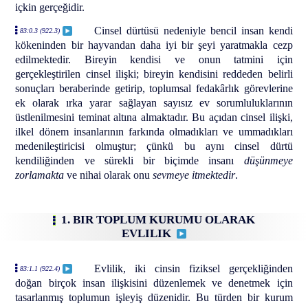
içkin gerçeğidir.
Cinsel dürtüsü nedeniyle bencil insan kendi
83:0.3 (922.3)
kökeninden bir hayvandan daha iyi bir şeyi yaratmakla cezp
edilmektedir. Bireyin kendisi ve onun tatmini için
gerçekleştirilen cinsel ilişki; bireyin kendisini reddeden belirli
sonuçları beraberinde getirip, toplumsal fedakârlık görevlerine
ek olarak ırka yarar sağlayan sayısız ev sorumluluklarının
üstlenilmesini teminat altına almaktadır. Bu açıdan cinsel ilişki,
ilkel dönem insanlarının farkında olmadıkları ve ummadıkları
medenileştiricisi olmuştur; çünkü bu aynı cinsel dürtü
kendiliğinden ve sürekli bir biçimde insanı
düşünmeye
zorlamakta
ve nihai olarak onu
sevmeye itmektedir
.
1. BIR TOPLUM KURUMU OLARAK
EVLILIK
Evlilik, iki cinsin fiziksel gerçekliğinden
83:1.1 (922.4)
doğan birçok insan ilişkisini düzenlemek ve denetmek için
tasarlanmış toplumun işleyiş düzenidir. Bu türden bir kurum