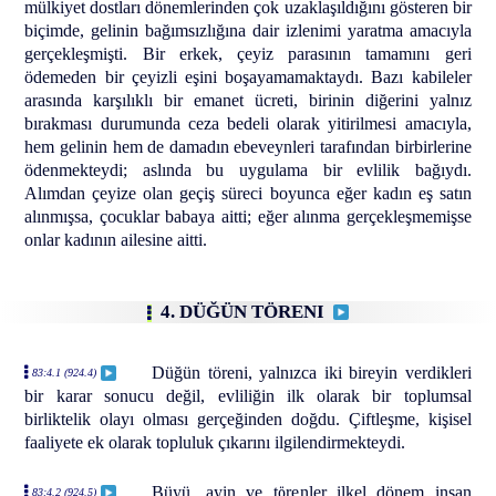
mülkiyet dostları dönemlerinden çok uzaklaşıldığını gösteren bir
biçimde, gelinin bağımsızlığına dair izlenimi yaratma amacıyla
gerçekleşmişti. Bir erkek, çeyiz parasının tamamını geri
ödemeden bir çeyizli eşini boşayamamaktaydı. Bazı kabileler
arasında karşılıklı bir emanet ücreti, birinin diğerini yalnız
bırakması durumunda ceza bedeli olarak yitirilmesi amacıyla,
hem gelinin hem de damadın ebeveynleri tarafından birbirlerine
ödenmekteydi; aslında bu uygulama bir evlilik bağıydı.
Alımdan çeyize olan geçiş süreci boyunca eğer kadın eş satın
alınmışsa, çocuklar babaya aitti; eğer alınma gerçekleşmemişse
onlar kadının ailesine aitti.
4. DÜĞÜN TÖRENI
Düğün töreni, yalnızca iki bireyin verdikleri
83:4.1 (924.4)
bir karar sonucu değil, evliliğin ilk olarak bir toplumsal
birliktelik olayı olması gerçeğinden doğdu. Çiftleşme, kişisel
faaliyete ek olarak topluluk çıkarını ilgilendirmekteydi.
Büyü, ayin ve törenler ilkel dönem insan
83:4.2 (924.5)