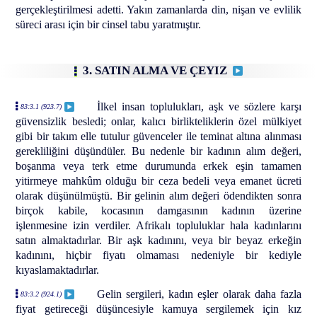
gerçekleştirilmesi adetti. Yakın zamanlarda din, nişan ve evlilik
süreci arası için bir cinsel tabu yaratmıştır.
3. SATIN ALMA VE ÇEYIZ
İlkel insan toplulukları, aşk ve sözlere karşı
83:3.1 (923.7)
güvensizlik besledi; onlar, kalıcı birlikteliklerin özel mülkiyet
gibi bir takım elle tutulur güvenceler ile teminat altına alınması
gerekliliğini düşündüler. Bu nedenle bir kadının alım değeri,
boşanma veya terk etme durumunda erkek eşin tamamen
yitirmeye mahkûm olduğu bir ceza bedeli veya emanet ücreti
olarak düşünülmüştü. Bir gelinin alım değeri ödendikten sonra
birçok kabile, kocasının damgasının kadının üzerine
işlenmesine izin verdiler. Afrikalı topluluklar hala kadınlarını
satın almaktadırlar. Bir aşk kadınını, veya bir beyaz erkeğin
kadınını, hiçbir fiyatı olmaması nedeniyle bir kediyle
kıyaslamaktadırlar.
Gelin sergileri, kadın eşler olarak daha fazla
83:3.2 (924.1)
fiyat getireceği düşüncesiyle kamuya sergilemek için kız