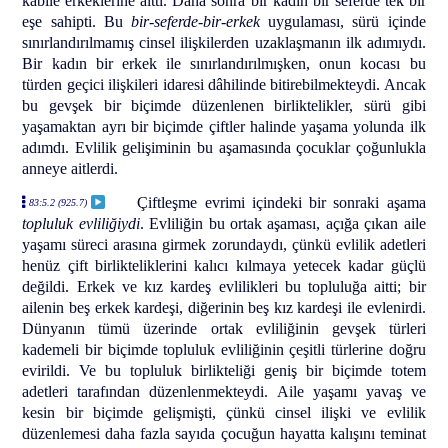
kabile erkeklerine aitti. Daha sonra bir kadın bir seferde tek bir
eşe sahipti. Bu
bir-seferde-bir-erkek
uygulaması, sürü içinde
sınırlandırılmamış cinsel ilişkilerden uzaklaşmanın ilk adımıydı.
Bir kadın bir erkek ile sınırlandırılmışken, onun kocası bu
türden geçici ilişkileri idaresi dâhilinde bitirebilmekteydi. Ancak
bu gevşek bir biçimde düzenlenen birliktelikler, sürü gibi
yaşamaktan ayrı bir biçimde çiftler halinde yaşama yolunda ilk
adımdı. Evlilik gelişiminin bu aşamasında çocuklar çoğunlukla
anneye aitlerdi.
Çiftleşme evrimi içindeki bir sonraki aşama
83:5.2 (925.7)
topluluk evliliğiydi
. Evliliğin bu ortak aşaması, açığa çıkan aile
yaşamı süreci arasına girmek zorundaydı, çünkü evlilik adetleri
henüz çift birlikteliklerini kalıcı kılmaya yetecek kadar güçlü
değildi. Erkek ve kız kardeş evlilikleri bu topluluğa aitti; bir
ailenin beş erkek kardeşi, diğerinin beş kız kardeşi ile evlenirdi.
Dünyanın tümü üzerinde ortak evliliğinin gevşek türleri
kademeli bir biçimde topluluk evliliğinin çeşitli türlerine doğru
evirildi. Ve bu topluluk birlikteliği geniş bir biçimde totem
adetleri tarafından düzenlenmekteydi. Aile yaşamı yavaş ve
kesin bir biçimde gelişmişti, çünkü cinsel ilişki ve evlilik
düzenlemesi daha fazla sayıda çocuğun hayatta kalışını teminat