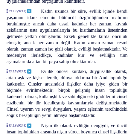
uygulamalarından birçoğunun kalıntısıdır.
Kadın uzunca bir süre, evlilik içinde kendi
83:2.4 (923.4)
yaşamını idare etmenin bütüncül özgürlüğünden mahrum
bırakılmıştır; ancak daha ussal kadınlar her zaman, kıvrak
zekâlarının usta uygulamalarıyla bu kısıtlamaların üstesinden
gelmede yetkin olmuşlardır. Erkek genellikle kurda öncülük
etmiştir, ancak her zaman değil. Kadın zaman zaman resmi
olarak, zaman zaman ise gizli olarak, evliliği başlatmaktadır. Ve
medeniyet ilerledikçe, kadınlar kur ve evliliğin tüm
aşamalarında artan bir paya sahip olmaktadırlar.
Evlilik öncesi kurdaki, duygusallık olarak,
83:2.5 (923.5)
artan aşk ve kişisel tercih, dünya ırklarına bir And topluluğu
katkısıdır. Cinsler arasındaki ilişkiler daha iyiye giden bir
biçimde evirilmektedir; birçok gelişmiş insan topluluğu
kademeli olarak, kullanışlılık ve sahipliğin eski güdülerini cinsel
cazibenin bir tür idealleşmiş kavramlarıyla değiştirmektedir.
Cinsel uyarım ve sevgi duyguları, yaşam eşlerinin tercihindeki
soğuk hesaplılığın yerini almaya başlamaktadır.
Nişan ilk olarak evliliğin dengiydi; ve öncül
83:2.6 (923.6)
insan toplulukları arasında nişan süreci boyunca cinsel ilişkilerin