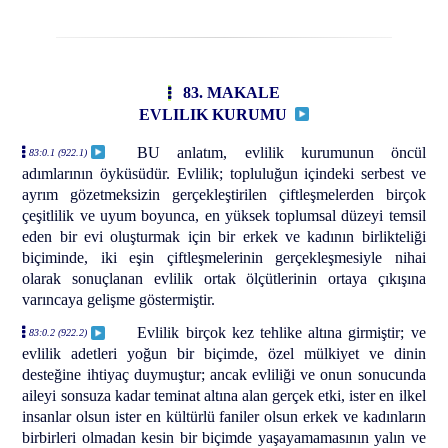
83. MAKALE
EVLILIK KURUMU
BU anlatım, evlilik kurumunun öncül
83:0.1 (922.1)
adımlarının öyküsüdür. Evlilik; topluluğun içindeki serbest ve
ayrım gözetmeksizin gerçekleştirilen çiftleşmelerden birçok
çeşitlilik ve uyum boyunca, en yüksek toplumsal düzeyi temsil
eden bir evi oluşturmak için bir erkek ve kadının birlikteliği
biçiminde, iki eşin çiftleşmelerinin gerçekleşmesiyle nihai
olarak sonuçlanan evlilik ortak ölçütlerinin ortaya çıkışına
varıncaya gelişme göstermiştir.
Evlilik birçok kez tehlike altına girmiştir; ve
83:0.2 (922.2)
evlilik adetleri yoğun bir biçimde, özel mülkiyet ve dinin
desteğine ihtiyaç duymuştur; ancak evliliği ve onun sonucunda
aileyi sonsuza kadar teminat altına alan gerçek etki, ister en ilkel
insanlar olsun ister en kültürlü faniler olsun erkek ve kadınların
birbirleri olmadan kesin bir biçimde yaşayamamasının yalın ve