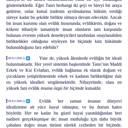
göstermektedir. Eğer Tanrı herhangi iki şeyi ve bireyi bir araya
getirirse, onlar kutsal iradenin ayrılmalarına hüküm verdiği
süreye kadar bu şekilde birlikte olmaya devam edecektir. Ancak
bir insan kurumu olan evlilik hususunda; evliliklerin, doğası ve
kökeni itibariyle tamamiyle insan olanların tam karşısında
bulunan evrenin yüksek denetleyicileri tarafından onaylanabilen
birliktelikler olduğunu söyleyen bir biçimde kim hükümde
bulunulduğunu farz edebilir?
Yine de, yüksek âlemlerde evliliğin bir ideali
83:8.5 (930.1)
bulunmaktadır. Her yerel sistemin başkentinde Tanrı’nın Maddi
Erkek ve Kız Evlatları, evlilik bağlarına ek olarak doğum ve
çocukların yetiştirilmesinde erkek ve kadının birlikteliğine dair
en yüksek idealleri sergilemektedir. Nihayetinde, olası en
yüksek fani evlilik
insana özgü bir biçimde
kutsaldır.
Evlilik her zaman insanın dünyevi
83:8.6 (930.2)
idealizmine ait yüce hayal olmuştur, ve bu durum halen
böyledir. Her ne kadar bu güzel hayal yaratıldığından beri
nadiren gerçekleşmişse de; insan mutluluğu için daha büyük
çabalara doğru insan türünü sürekli cezbeden bir biçimde,