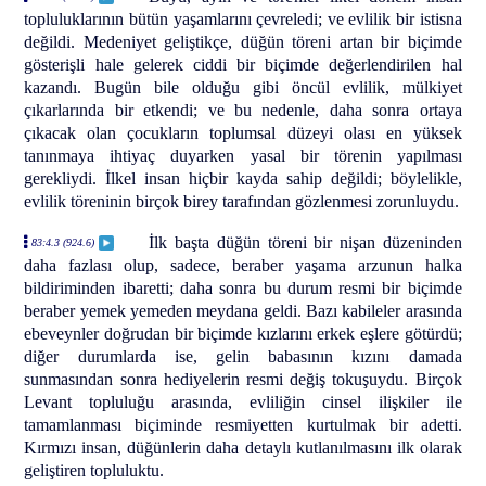
topluluklarının bütün yaşamlarını çevreledi; ve evlilik bir istisna
değildi. Medeniyet geliştikçe, düğün töreni artan bir biçimde
gösterişli hale gelerek ciddi bir biçimde değerlendirilen hal
kazandı. Bugün bile olduğu gibi öncül evlilik, mülkiyet
çıkarlarında bir etkendi; ve bu nedenle, daha sonra ortaya
çıkacak olan çocukların toplumsal düzeyi olası en yüksek
tanınmaya ihtiyaç duyarken yasal bir törenin yapılması
gerekliydi. İlkel insan hiçbir kayda sahip değildi; böylelikle,
evlilik töreninin birçok birey tarafından gözlenmesi zorunluydu.
İlk başta düğün töreni bir nişan düzeninden
83:4.3 (924.6)
daha fazlası olup, sadece, beraber yaşama arzunun halka
bildiriminden ibaretti; daha sonra bu durum resmi bir biçimde
beraber yemek yemeden meydana geldi. Bazı kabileler arasında
ebeveynler doğrudan bir biçimde kızlarını erkek eşlere götürdü;
diğer durumlarda ise, gelin babasının kızını damada
sunmasından sonra hediyelerin resmi değiş tokuşuydu. Birçok
Levant topluluğu arasında, evliliğin cinsel ilişkiler ile
tamamlanması biçiminde resmiyetten kurtulmak bir adetti.
Kırmızı insan, düğünlerin daha detaylı kutlanılmasını ilk olarak
geliştiren topluluktu.