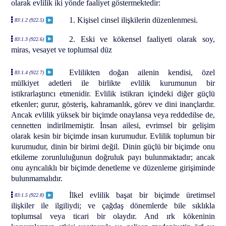
olarak evlilik iki yönde faaliyet göstermektedir:
1. Kişisel cinsel ilişkilerin düzenlenmesi.
83:1.2 (922.5)
2. Eski ve kökensel faaliyeti olarak soy,
83:1.3 (922.6)
miras, vesayet ve toplumsal düz
Evlilikten doğan ailenin kendisi, özel
83:1.4 (922.7)
mülkiyet adetleri ile birlikte evlilik kurumunun bir
istikrarlaştırıcı etmenidir. Evlilik istikrarı içindeki diğer güçlü
etkenler; gurur, gösteriş, kahramanlık, görev ve dini inançlardır.
Ancak evlilik yüksek bir biçimde onaylansa veya reddedilse de,
cennetten indirilmemiştir. İnsan ailesi, evrimsel bir gelişim
olarak kesin bir biçimde insan kurumudur. Evlilik toplumun bir
kurumudur, dinin bir birimi değil. Dinin güçlü bir biçimde onu
etkileme zorunluluğunun doğruluk payı bulunmaktadır; ancak
onu ayrıcalıklı bir biçimde denetleme ve düzenleme girişiminde
bulunmamalıdır.
İlkel evlilik başat bir biçimde üretimsel
83:1.5 (922.8)
ilişkiler ile ilgiliydi; ve çağdaş dönemlerde bile sıklıkla
toplumsal veya ticari bir olaydır. And ırk kökeninin