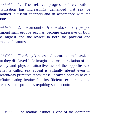
1. The relative progress of civilization.
:1.4 (913.7)
ivilization has increasingly demanded that sex be
ratified in useful channels and in accordance with the
ores.
2. The amount of Andite stock in any people.
:1.5 (914.1)
mong such groups sex has become expressive of both
he highest and the lowest in both the physical and
motional natures.
The Sangik races had normal animal passion,
:1.6 (914.2)
ut they displayed little imagination or appreciation of the
eauty and physical attractiveness of the opposite sex.
hat is called sex appeal is virtually absent even in
resent-day primitive races; these unmixed peoples have a
efinite mating instinct but insufficient sex attraction to
reate serious problems requiring social control.
The mating instinct is one of the dominant
:1.7 (914.3)