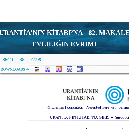
URANTİA’NIN KİTABI’NA - 82. MAKAL
EVLILIĞIN EVRIMI
081
083
DOWNLOADS ➔
© Urantia Foundation. Presented here with permis
URANTİA’NIN KİTABI’NA GİRİŞ
--
Introduc