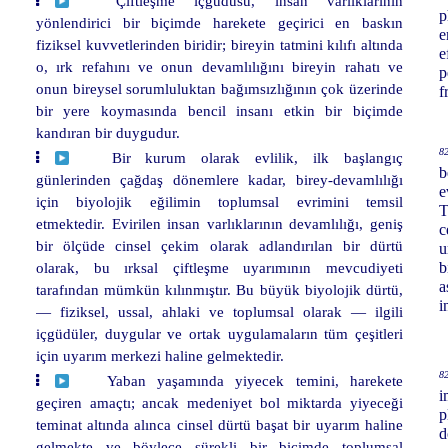
Çiftleşme içgüdüsü, insan varlıklarının
p
yönlendirici bir biçimde harekete geçirici en baskın
e
fiziksel kuvvetlerinden biridir; bireyin tatmini kılıfı altında
e
o, ırk refahını ve onun devamlılığını bireyin rahatı ve
p
onun bireysel sorumluluktan bağımsızlığının çok üzerinde
f
bir yere koymasında bencil insanı etkin bir biçimde
kandıran bir duygudur.
82
Bir kurum olarak evlilik, ilk başlangıç
b
günlerinden çağdaş dönemlere kadar, birey-devamlılığı
e
için biyolojik eğilimin toplumsal evrimini temsil
T
etmektedir. Evirilen insan varlıklarının devamlılığı, geniş
c
bir ölçüde cinsel çekim olarak adlandırılan bir dürtü
u
olarak, bu ırksal çiftleşme uyarımının mevcudiyeti
b
a
tarafından mümkün kılınmıştır. Bu büyük biyolojik dürtü,
i
— fiziksel, ussal, ahlaki ve toplumsal olarak — ilgili
içgüdüler, duygular ve ortak uygulamaların tüm çeşitleri
için uyarım merkezi haline gelmektedir.
82
Yaban yaşamında yiyecek temini, harekete
i
geçiren amaçtı; ancak medeniyet bol miktarda yiyeceği
p
teminat altında alınca cinsel dürtü başat bir uyarım haline
d
gelmekte ve böylece sürekli bir biçimde toplumsal