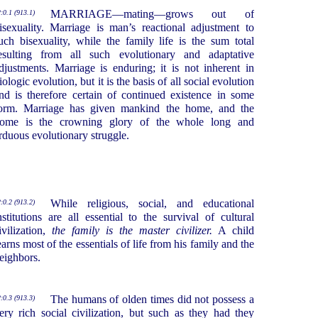
MARRIAGE—mating—grows out of
:0.1 (913.1)
isexuality. Marriage is man’s reactional adjustment to
uch bisexuality, while the family life is the sum total
esulting from all such evolutionary and adaptative
djustments. Marriage is enduring; it is not inherent in
iologic evolution, but it is the basis of all social evolution
nd is therefore certain of continued existence in some
orm. Marriage has given mankind the home, and the
ome is the crowning glory of the whole long and
rduous evolutionary struggle.
While religious, social, and educational
:0.2 (913.2)
nstitutions are all essential to the survival of cultural
ivilization,
the family is the master civilizer.
A child
earns most of the essentials of life from his family and the
eighbors.
The humans of olden times did not possess a
:0.3 (913.3)
ery rich social civilization, but such as they had they