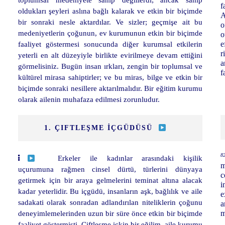
f
oldukları şeyleri aslına bağlı kalarak ve etkin bir biçimde
A
bir sonraki nesle aktardılar. Ve sizler; geçmişe ait bu
o
medeniyetlerin çoğunun, ev kurumunun etkin bir biçimde
o
faaliyet göstermesi sonucunda diğer kurumsal etkilerin
e
r
yeterli en alt düzeyiyle birlikte evirilmeye devam ettiğini
a
görmelisiniz. Bugün insan ırkları, zengin bir toplumsal ve
f
kültürel mirasa sahiptirler; ve bu miras, bilge ve etkin bir
biçimde sonraki nesillere aktarılmalıdır. Bir eğitim kurumu
olarak ailenin muhafaza edilmesi zorunludur.
1. ÇIFTLEŞME İÇGÜDÜSÜ
82
Erkeler ile kadınlar arasındaki kişilik
m
uçurumuna rağmen cinsel dürtü, türlerini dünyaya
c
getirmek için bir araya gelmelerini teminat altına alacak
i
kadar yeterlidir. Bu içgüdü, insanların aşk, bağlılık ve aile
e
sadakati olarak sonradan adlandırılan niteliklerin çoğunu
a
deneyimlemelerinden uzun bir süre önce etkin bir biçimde
m
faaliyet göstermişti. Çiftleşme içkin bir eğilim, aile kurumu