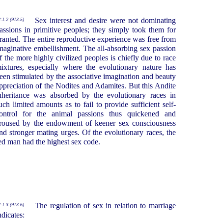
Sex interest and desire were not dominating
:1.2 (913.5)
assions in primitive peoples; they simply took them for
ranted. The entire reproductive experience was free from
maginative embellishment. The all-absorbing sex passion
f the more highly civilized peoples is chiefly due to race
ixtures, especially where the evolutionary nature has
een stimulated by the associative imagination and beauty
ppreciation of the Nodites and Adamites. But this Andite
nheritance was absorbed by the evolutionary races in
uch limited amounts as to fail to provide sufficient self-
ontrol for the animal passions thus quickened and
roused by the endowment of keener sex consciousness
nd stronger mating urges. Of the evolutionary races, the
ed man had the highest sex code.
The regulation of sex in relation to marriage
:1.3 (913.6)
ndicates: