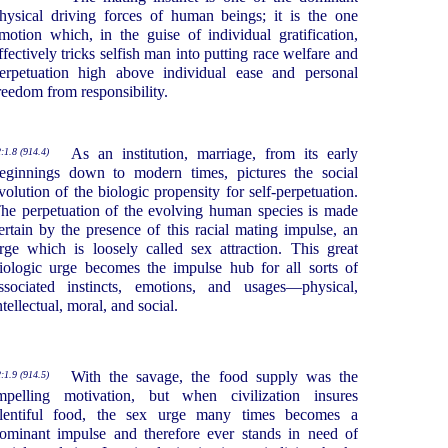
hysical driving forces of human beings; it is the one
motion which, in the guise of individual gratification,
ffectively tricks selfish man into putting race welfare and
erpetuation high above individual ease and personal
reedom from responsibility.
As an institution, marriage, from its early
:1.8 (914.4)
eginnings down to modern times, pictures the social
volution of the biologic propensity for self-perpetuation.
he perpetuation of the evolving human species is made
ertain by the presence of this racial mating impulse, an
rge which is loosely called sex attraction. This great
iologic urge becomes the impulse hub for all sorts of
ssociated instincts, emotions, and usages—physical,
ntellectual, moral, and social.
With the savage, the food supply was the
:1.9 (914.5)
mpelling motivation, but when civilization insures
lentiful food, the sex urge many times becomes a
ominant impulse and therefore ever stands in need of