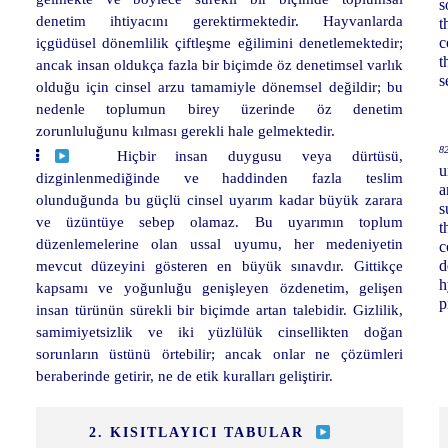
s
denetim ihtiyacını gerektirmektedir. Hayvanlarda
t
içgüdüsel dönemlilik çiftleşme eğilimini denetlemektedir;
c
t
ancak insan oldukça fazla bir biçimde öz denetimsel varlık
s
olduğu için cinsel arzu tamamiyle dönemsel değildir; bu
nedenle toplumun birey üzerinde öz denetim
zorunluluğunu kılması gerekli hale gelmektedir.
82
Hiçbir insan duygusu veya dürtüsü,
u
dizginlenmediğinde ve haddinden fazla teslim
a
olunduğunda bu güçlü cinsel uyarım kadar büyük zarara
s
ve üzüntüye sebep olamaz. Bu uyarımın toplum
t
düzenlemelerine olan ussal uyumu, her medeniyetin
c
mevcut düzeyini gösteren en büyük sınavdır. Gittikçe
d
h
kapsamı ve yoğunluğu genişleyen özdenetim, gelişen
p
insan türünün sürekli bir biçimde artan talebidir. Gizlilik,
samimiyetsizlik ve iki yüzlülük cinsellikten doğan
sorunların üstünü örtebilir; ancak onlar ne çözümleri
beraberinde getirir, ne de etik kuralları geliştirir.
2. KISITLAYICI TABULAR