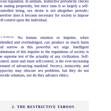
ocial regulation. In animals, instinctive periodicity checks
he mating propensity, but since man is so largely a self-
ontrolled being, sex desire is not altogether periodic;
herefore does it become necessary for society to impose
elf-control upon the individual.
No human emotion or impulse, when
:1.10 (914.6)
nbridled and overindulged, can produce so much harm
nd sorrow as this powerful sex urge. Intelligent
ubmission of this impulse to the regulations of society is
he supreme test of the actuality of any civilization. Self-
ontrol, more and more self-control, is the ever-increasing
emand of advancing mankind. Secrecy, insincerity, and
ypocrisy may obscure sex problems, but they do not
rovide solutions, nor do they advance ethics.
2. THE RESTRICTIVE TABOOS