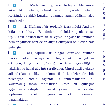
82
1. Medeniyetin görece ilerleyişi. Medeniyet
C
artan bir biçimde, cinsel arzunun yararlı biçimler
g
içerisinde ve ahlak kuralları uyarınca tatmin edilişini talep
m
etmektedir.
82
2. Herhangi bir topluluk içerisindeki And ırk
A
kökeninin düzeyi. Bu türden topluluklar içinde cinsel
t
ilişki, hem fiziksel hem de duygusal doğalar bakımından
e
hem en yüksek hem de en düşük düzeyleri belli eden hale
gelmiştir.
82
Sang toplulukları olağan düzeyde bulunan
b
hayvan kökenli arzuya sahiptiler; ancak onlar çok az
b
düzeyde, karşı cinsin güzelliği ve fiziksel çekiciliğinin
W
takdirini ve hayal gücünü sergilediler. Cinsel cazibe olarak
p
adlandırılan nitelik, bugünün ilkel kabilelerinde bile
d
neredeyse hiçbir biçimde bulunmamaktadır; bu
c
karışmamış insan toplulukları kesin bir çiftleşme
içgüdüsüne sahiplerdir; ancak yetersiz cinsel cazibe,
toplumsal denetimi gerektiren ciddi sorunları
yaratmaktadır.
82