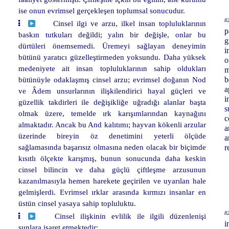
ise onun evrimsel gerçekleşen toplumsal sonucudur.
82
Cinsel ilgi ve arzu, ilkel insan topluluklarının
p
baskın tutkuları değildi; yalın bir değişle, onlar bu
g
dürtüleri önemsemedi. Üremeyi sağlayan deneyimin
i
bütünü yaratıcı güzelleştirmeden yoksundu. Daha yüksek
o
medeniyete ait insan topluluklarının sahip oldukları
m
bütünüyle odaklaşmış cinsel arzu; evrimsel doğanın Nod
b
a
ve Âdem unsurlarının ilişkilendirici hayal güçleri ve
i
güzellik takdirleri ile değişikliğe uğradığı alanlar başta
s
olmak üzere, temelde ırk karışımlarından kaynağını
c
almaktadır. Ancak bu And kalıtımı; hayvan kökenli arzular
a
üzerinde bireyin öz denetimini yeterli ölçüde
a
sağlamasında başarısız olmasına neden olacak bir biçimde
r
kısıtlı ölçekte karışmış, bunun sonucunda daha keskin
cinsel bilincin ve daha güçlü çiftleşme arzusunun
kazanılmasıyla hemen harekete geçirilen ve uyarılan hale
gelmişlerdi. Evrimsel ırklar arasında kırmızı insanlar en
üstün cinsel yasaya sahip topluluktu.
82
Cinsel ilişkinin evlilik ile ilgili düzenlenişi
i
şunlara işaret etmektedir: