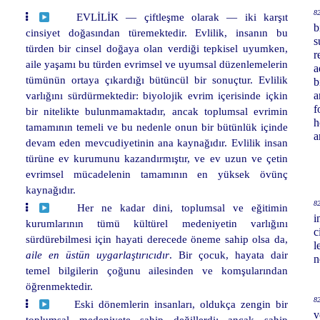
82
EVLİLİK — çiftleşme olarak — iki karşıt
b
cinsiyet doğasından türemektedir. Evlilik, insanın bu
s
türden bir cinsel doğaya olan verdiği tepkisel uyumken,
r
aile yaşamı bu türden evrimsel ve uyumsal düzenlemelerin
a
tümünün ortaya çıkardığı bütüncül bir sonuçtur. Evlilik
b
varlığını sürdürmektedir: biyolojik evrim içerisinde içkin
a
f
bir nitelikte bulunmamaktadır, ancak toplumsal evrimin
h
tamamının temeli ve bu nedenle onun bir bütünlük içinde
a
devam eden mevcudiyetinin ana kaynağıdır. Evlilik insan
türüne ev kurumunu kazandırmıştır, ve ev uzun ve çetin
evrimsel mücadelenin tamamının en yüksek övünç
kaynağıdır.
82
Her ne kadar dini, toplumsal ve eğitimin
i
kurumlarının tümü kültürel medeniyetin varlığını
c
sürdürebilmesi için hayati derecede öneme sahip olsa da,
l
aile en üstün uygarlaştırıcıdır
. Bir çocuk, hayata dair
n
temel bilgilerin çoğunu ailesinden ve komşularından
öğrenmektedir.
82
Eski dönemlerin insanları, oldukça zengin bir
v
toplumsal medeniyete sahip değillerdi; ancak sahip