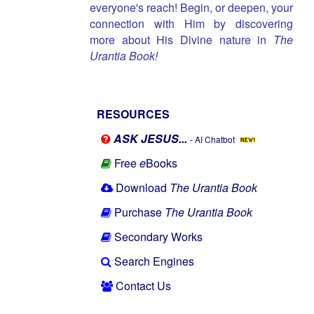
everyone's reach! Begin, or deepen, your
connection with Him by discovering
more about His Divine nature in
The
Urantia Book!
RESOURCES
ASK JESUS...
- AI Chatbot
Free
e
Books
Download
The Urantia Book
Purchase
The Urantia Book
Secondary Works
Search Engines
Contact Us