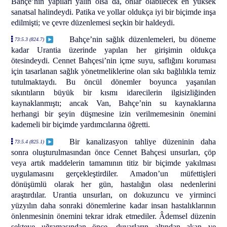
Bahçe’nin yapıları yalın olsa da, onlar olabilecek en yüksek
sanatsal halindeydi. Patika ve yollar oldukça iyi bir biçimde inşa
edilmişti; ve çevre düzenlemesi seçkin bir haldeydi.
Bahçe’nin sağlık düzenlemeleri, bu döneme
73:5.3 (824.7)
kadar Urantia üzerinde yapılan her girişimin oldukça
ötesindeydi. Cennet Bahçesi’nin içme suyu, saflığını koruması
için tasarlanan sağlık yönetmeliklerine olan sıkı bağlılıkla temiz
tutulmaktaydı. Bu öncül dönemler boyunca yaşanılan
sıkıntıların büyük bir kısmı idarecilerin ilgisizliğinden
kaynaklanmıştı; ancak Van, Bahçe’nin su kaynaklarına
herhangi bir şeyin düşmesine izin verilmemesinin önemini
kademeli bir biçimde yardımcılarına öğretti.
Bir kanalizasyon tahliye düzeninin daha
73:5.4 (825.1)
sonra oluşturulmasından önce Cennet Bahçesi unsurları, çöp
veya artık maddelerin tamamının titiz bir biçimde yakılması
uygulamasını gerçekleştirdiler. Amadon’un müfettişleri
dönüşümlü olarak her gün, hastalığın olası nedenlerini
araştırdılar. Urantia unsurları, on dokuzuncu ve yirminci
yüzyılın daha sonraki dönemlerine kadar insan hastalıklarının
önlenmesinin önemini tekrar idrak etmediler. Âdemsel düzenin
sekteye uğramasından önce, duvarların altından akan ve