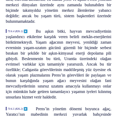
merkezi dünyaları üzerinde aynı zamanda bulunabilen bir
biçimde takımyıldız yönetim merkez âlemlerine yabancı
değildir; ancak bu yaşam türü, sistem başkentleri üzerinde
bulunmamaktadır.
Bu aşkın bitki, hayvan mevcudiyetinin
73:6.4 (826.1)
yaşlandırıcı etkilerine karşılık veren belirli mekân-enerjilerini
biriktirmekteydi. Yaşam ağacının meyvesi, yenildiği zaman
evreninin yaşam-uzatım gücünü gizemli bir biçimde serbest
bırakan bir şekilde bir aşkın-kimyasal enerji depolama pili
gibiydi. Beslenmenin bu türü, Urantia üzerindeki olağan
evrimsel varlıklar için tamamiyle yararsızdı. Ancak bu tür
özellikle; Caligastia görevlilerinin maddileşmiş yüz üyesine ek
olarak yaşam plazmalarını Prens’in görevlileri ile paylaşan ve
bunun karşılığında yaşam ağacı meyvesini olağan fani
mevcudiyetlerinin sınırsız uzatımı amacıyla kullanmayı onlar
için mümkün hale getiren tamamlayıcı yaşamın iyeleri kılınmış
unsurlara hizmet verir haldedir.
Prens’in yönetim dönemi boyunca ağaç,
73:6.5 (826.2)
Yaratıcı’nın mabedinin merkezi yuvarlak bahçesinde