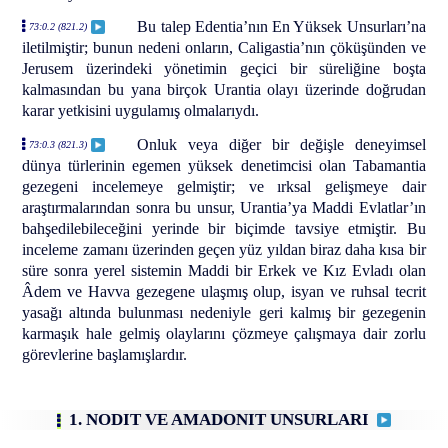
Bu talep Edentia’nın En Yüksek Unsurları’na
73:0.2 (821.2)
iletilmiştir; bunun nedeni onların, Caligastia’nın çöküşünden ve
Jerusem üzerindeki yönetimin geçici bir süreliğine boşta
kalmasından bu yana birçok Urantia olayı üzerinde doğrudan
karar yetkisini uygulamış olmalarıydı.
Onluk veya diğer bir değişle deneyimsel
73:0.3 (821.3)
dünya türlerinin egemen yüksek denetimcisi olan Tabamantia
gezegeni incelemeye gelmiştir; ve ırksal gelişmeye dair
araştırmalarından sonra bu unsur, Urantia’ya Maddi Evlatlar’ın
bahşedilebileceğini yerinde bir biçimde tavsiye etmiştir. Bu
inceleme zamanı üzerinden geçen yüz yıldan biraz daha kısa bir
süre sonra yerel sistemin Maddi bir Erkek ve Kız Evladı olan
Âdem ve Havva gezegene ulaşmış olup, isyan ve ruhsal tecrit
yasağı altında bulunması nedeniyle geri kalmış bir gezegenin
karmaşık hale gelmiş olaylarını çözmeye çalışmaya dair zorlu
görevlerine başlamışlardır.
1. NODIT VE AMADONIT UNSURLARI