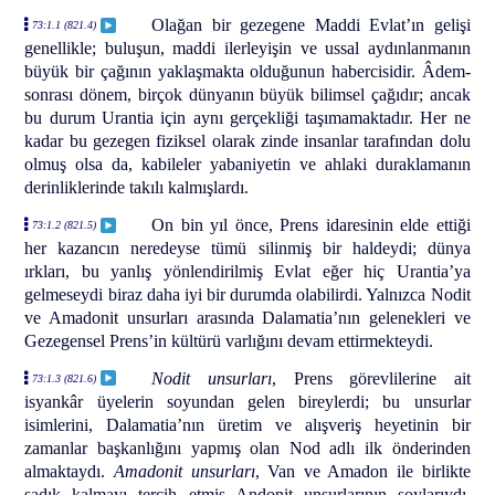
Olağan bir gezegene Maddi Evlat’ın gelişi
73:1.1 (821.4)
genellikle; buluşun, maddi ilerleyişin ve ussal aydınlanmanın
büyük bir çağının yaklaşmakta olduğunun habercisidir. Âdem-
sonrası dönem, birçok dünyanın büyük bilimsel çağıdır; ancak
bu durum Urantia için aynı gerçekliği taşımamaktadır. Her ne
kadar bu gezegen fiziksel olarak zinde insanlar tarafından dolu
olmuş olsa da, kabileler yabaniyetin ve ahlaki duraklamanın
derinliklerinde takılı kalmışlardı.
On bin yıl önce, Prens idaresinin elde ettiği
73:1.2 (821.5)
her kazancın neredeyse tümü silinmiş bir haldeydi; dünya
ırkları, bu yanlış yönlendirilmiş Evlat eğer hiç Urantia’ya
gelmeseydi biraz daha iyi bir durumda olabilirdi. Yalnızca Nodit
ve Amadonit unsurları arasında Dalamatia’nın gelenekleri ve
Gezegensel Prens’in kültürü varlığını devam ettirmekteydi.
Nodit unsurları
, Prens görevlilerine ait
73:1.3 (821.6)
isyankâr üyelerin soyundan gelen bireylerdi; bu unsurlar
isimlerini, Dalamatia’nın üretim ve alışveriş heyetinin bir
zamanlar başkanlığını yapmış olan Nod adlı ilk önderinden
almaktaydı.
Amadonit unsurları
, Van ve Amadon ile birlikte
sadık kalmayı tercih etmiş Andonit unsurlarının soylarıydı.