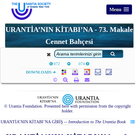
Menu
URANTİA’NIN KİTABI’NA - 73. Makale
Cennet Bahçesi
072
074
DOWNLOADS ➔
© Urantia Foundation. Presented here with permission from the copyright
holder.
URANTİA’NIN KİTABI’NA GİRİŞ
--
Introduction to The Urantia Book