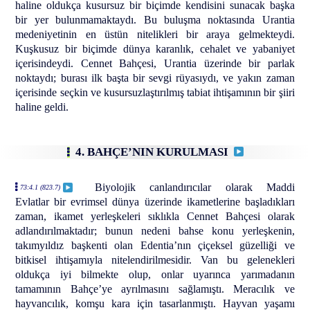
haline oldukça kusursuz bir biçimde kendisini sunacak başka
bir yer bulunmamaktaydı. Bu buluşma noktasında Urantia
medeniyetinin en üstün nitelikleri bir araya gelmekteydi.
Kuşkusuz bir biçimde dünya karanlık, cehalet ve yabaniyet
içerisindeydi. Cennet Bahçesi, Urantia üzerinde bir parlak
noktaydı; burası ilk başta bir sevgi rüyasıydı, ve yakın zaman
içerisinde seçkin ve kusursuzlaştırılmış tabiat ihtişamının bir şiiri
haline geldi.
4. BAHÇE’NIN KURULMASI
Biyolojik canlandırıcılar olarak Maddi
73:4.1 (823.7)
Evlatlar bir evrimsel dünya üzerinde ikametlerine başladıkları
zaman, ikamet yerleşkeleri sıklıkla Cennet Bahçesi olarak
adlandırılmaktadır; bunun nedeni bahse konu yerleşkenin,
takımyıldız başkenti olan Edentia’nın çiçeksel güzelliği ve
bitkisel ihtişamıyla nitelendirilmesidir. Van bu gelenekleri
oldukça iyi bilmekte olup, onlar uyarınca yarımadanın
tamamının Bahçe’ye ayrılmasını sağlamıştı. Meracılık ve
hayvancılık, komşu kara için tasarlanmıştı. Hayvan yaşamı