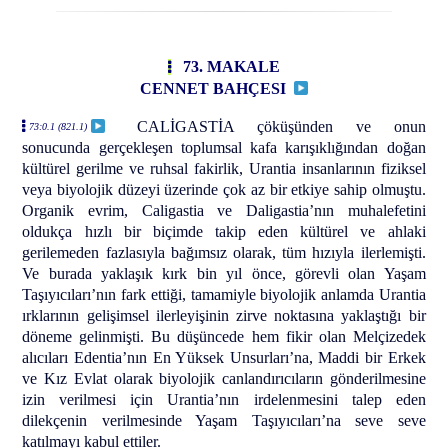
73. MAKALE
CENNET BAHÇESI
CALİGASTİA çöküşünden ve onun
73:0.1 (821.1)
sonucunda gerçekleşen toplumsal kafa karışıklığından doğan
kültürel gerilme ve ruhsal fakirlik, Urantia insanlarının fiziksel
veya biyolojik düzeyi üzerinde çok az bir etkiye sahip olmuştu.
Organik evrim, Caligastia ve Daligastia’nın muhalefetini
oldukça hızlı bir biçimde takip eden kültürel ve ahlaki
gerilemeden fazlasıyla bağımsız olarak, tüm hızıyla ilerlemişti.
Ve burada yaklaşık kırk bin yıl önce, görevli olan Yaşam
Taşıyıcıları’nın fark ettiği, tamamiyle biyolojik anlamda Urantia
ırklarının gelişimsel ilerleyişinin zirve noktasına yaklaştığı bir
döneme gelinmişti. Bu düşüncede hem fikir olan Melçizedek
alıcıları Edentia’nın En Yüksek Unsurları’na, Maddi bir Erkek
ve Kız Evlat olarak biyolojik canlandırıcıların gönderilmesine
izin verilmesi için Urantia’nın irdelenmesini talep eden
dilekçenin verilmesinde Yaşam Taşıyıcıları’na seve seve
katılmayı kabul ettiler.