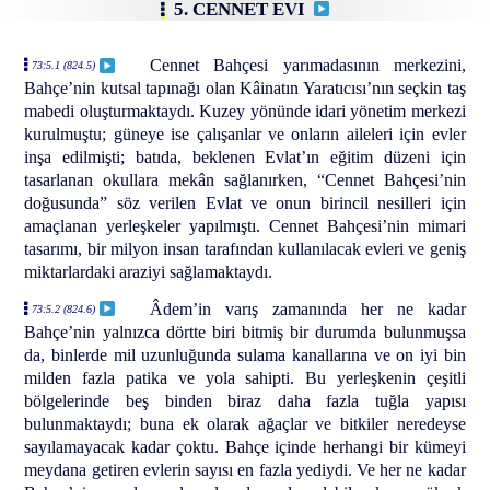
5. CENNET EVI
Cennet Bahçesi yarımadasının merkezini,
73:5.1 (824.5)
Bahçe’nin kutsal tapınağı olan Kâinatın Yaratıcısı’nın seçkin taş
mabedi oluşturmaktaydı. Kuzey yönünde idari yönetim merkezi
kurulmuştu; güneye ise çalışanlar ve onların aileleri için evler
inşa edilmişti; batıda, beklenen Evlat’ın eğitim düzeni için
tasarlanan okullara mekân sağlanırken, “Cennet Bahçesi’nin
doğusunda” söz verilen Evlat ve onun birincil nesilleri için
amaçlanan yerleşkeler yapılmıştı. Cennet Bahçesi’nin mimari
tasarımı, bir milyon insan tarafından kullanılacak evleri ve geniş
miktarlardaki araziyi sağlamaktaydı.
Âdem’in varış zamanında her ne kadar
73:5.2 (824.6)
Bahçe’nin yalnızca dörtte biri bitmiş bir durumda bulunmuşsa
da, binlerde mil uzunluğunda sulama kanallarına ve on iyi bin
milden fazla patika ve yola sahipti. Bu yerleşkenin çeşitli
bölgelerinde beş binden biraz daha fazla tuğla yapısı
bulunmaktaydı; buna ek olarak ağaçlar ve bitkiler neredeyse
sayılamayacak kadar çoktu. Bahçe içinde herhangi bir kümeyi
meydana getiren evlerin sayısı en fazla yediydi. Ve her ne kadar