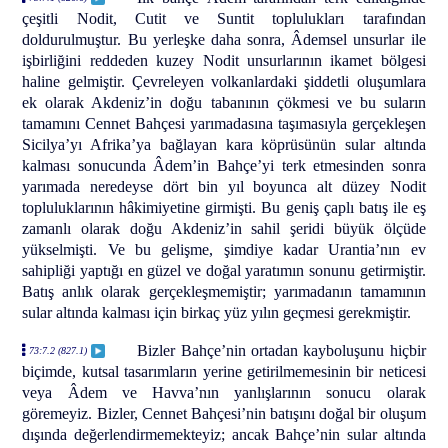
çeşitli Nodit, Cutit ve Suntit toplulukları tarafından
doldurulmuştur. Bu yerleşke daha sonra, Âdemsel unsurlar ile
işbirliğini reddeden kuzey Nodit unsurlarının ikamet bölgesi
haline gelmiştir. Çevreleyen volkanlardaki şiddetli oluşumlara
ek olarak Akdeniz’in doğu tabanının çökmesi ve bu suların
tamamını Cennet Bahçesi yarımadasına taşımasıyla gerçekleşen
Sicilya’yı Afrika’ya bağlayan kara köprüsünün sular altında
kalması sonucunda Âdem’in Bahçe’yi terk etmesinden sonra
yarımada neredeyse dört bin yıl boyunca alt düzey Nodit
topluluklarının hâkimiyetine girmişti. Bu geniş çaplı batış ile eş
zamanlı olarak doğu Akdeniz’in sahil şeridi büyük ölçüde
yükselmişti. Ve bu gelişme, şimdiye kadar Urantia’nın ev
sahipliği yaptığı en güzel ve doğal yaratımın sonunu getirmiştir.
Batış anlık olarak gerçekleşmemiştir; yarımadanın tamamının
sular altında kalması için birkaç yüz yılın geçmesi gerekmiştir.
Bizler Bahçe’nin ortadan kayboluşunu hiçbir
73:7.2 (827.1)
biçimde, kutsal tasarımların yerine getirilmemesinin bir neticesi
veya Âdem ve Havva’nın yanlışlarının sonucu olarak
göremeyiz. Bizler, Cennet Bahçesi’nin batışını doğal bir oluşum
dışında değerlendirmemekteyiz; ancak Bahçe’nin sular altında