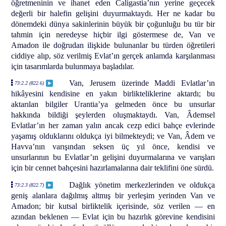
öğretmeninin ve ihanet eden Caligastia’nın yerine geçecek
değerli bir halefin gelişini duyurmaktaydı. Her ne kadar bu
dönemdeki dünya sakinlerinin büyük bir çoğunluğu bu tür bir
tahmin için neredeyse hiçbir ilgi göstermese de, Van ve
Amadon ile doğrudan ilişkide bulunanlar bu türden öğretileri
ciddiye alıp, söz verilmiş Evlat’ın gerçek anlamda karşılanması
için tasarımlarda bulunmaya başladılar.
Van, Jerusem üzerinde Maddi Evlatlar’ın
73:2.2 (822.6)
hikâyesini kendisine en yakın birlikteliklerine aktardı; bu
aktarılan bilgiler Urantia’ya gelmeden önce bu unsurlar
hakkında bildiği şeylerden oluşmaktaydı. Van, Âdemsel
Evlatlar’ın her zaman yalın ancak cezp edici bahçe evlerinde
yaşamış olduklarını oldukça iyi bilmekteydi; ve Van, Âdem ve
Havva’nın varışından seksen üç yıl önce, kendisi ve
unsurlarının bu Evlatlar’ın gelişini duyurmalarına ve varışları
için bir cennet bahçesini hazırlamalarına dair teklifini öne sürdü.
Dağlık yönetim merkezlerinden ve oldukça
73:2.3 (822.7)
geniş alanlara dağılmış altmış bir yerleşim yerinden Van ve
Amadon; bir kutsal birliktelik içerisinde, söz verilen — en
azından beklenen — Evlat için bu hazırlık görevine kendisini