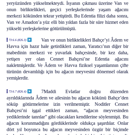
yeryüzünden yükselmekteydi. İsyanın çıkması üzerine Van ve
onun birliktelikleri, geçici yerleşkelerinde yaşam ağacını
merkezi kökünden tekrar yetiştirdi. Bu Edentia filizi daha sonra,
Van ve Amadon’a yüz elli bin yıldan fazla bir süre hizmet eden
yükselti yerleşkelerine götürülmüştü.
Van ve onun birliktelikleri Bahçe’yi Âdem ve
73:6.6 (826.3)
Havva için hazır hale getirdikleri zaman, Yaratıcı’nın diğer bir
mabedinin merkezi ve yuvarlak bahçesinde, bir kez daha,
yetişen yer olan Cennet Bahçesi’ne Edentia ağacını
nakletmişlerdir. Ve Âdem ve Havva fiziksel yaşamlarının çifte
türünün devamlılığı için bu ağacın meyvesini dönemsel olarak
yemişlerdir.
7Maddi Evlatlar doğru düzenden
73:6.7 (826.4)
ayrıldıklarında Âdem ve ailesinin bu ağacın kökünü Bahçe’den
söküp götürmelerine izin verilmemiştir. Noditler Cennet
Bahçesi’ni işgal ettikleri zaman, “ağacın meyvesinden
yediklerinde tanrılar” gibi olacakları kendilerine söylenmişti. Bu
ağacın korunmadığını gördüklerinde oldukça şaşırdılar. Onlar
dört yıl boyunca bu ağacın meyvesinden özgür bir biçimde