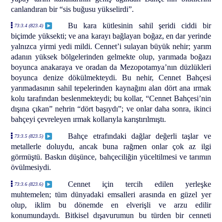
canlandıran bir “sis buğusu yükselirdi”.
Bu kara kütlesinin sahil şeridi ciddi bir
73:3.4 (823.4)
biçimde yüksekti; ve ana karayı bağlayan boğaz, en dar yerinde
yalnızca yirmi yedi mildi. Cennet’i sulayan büyük nehir; yarım
adanın yüksek bölgelerinden gelmekte olup, yarımada boğazı
boyunca anakaraya ve oradan da Mezopotamya’nın düzlükleri
boyunca denize dökülmekteydi. Bu nehir, Cennet Bahçesi
yarımadasının sahil tepelerinden kaynağını alan dört ana ırmak
kolu tarafından beslenmekteydi; bu kollar, “Cennet Bahçesi’nin
dışına çıkan” nehrin “dört başıydı”; ve onlar daha sonra, ikinci
bahçeyi çevreleyen ırmak kollarıyla karıştırılmıştı.
Bahçe etrafındaki dağlar değerli taşlar ve
73:3.5 (823.5)
metallerle doluydu, ancak buna rağmen onlar çok az ilgi
görmüştü. Baskın düşünce, bahçeciliğin yüceltilmesi ve tarımın
övülmesiydi.
Cennet için tercih edilen yerleşke
73:3.6 (823.6)
muhtemelen; tüm dünyadaki emsalleri arasında en güzel yer
olup, iklim bu dönemde en elverişli ve arzu edilir
konumundaydı. Bitkisel dışavurumun bu türden bir cenneti