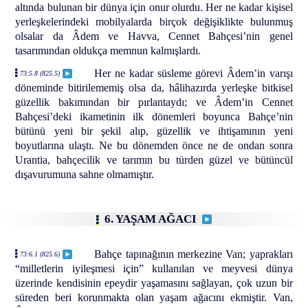
altında bulunan bir dünya için onur olurdu. Her ne kadar kişisel
yerleşkelerindeki mobilyalarda birçok değişiklikte bulunmuş
olsalar da Âdem ve Havva, Cennet Bahçesi’nin genel
tasarımından oldukça memnun kalmışlardı.
Her ne kadar süsleme görevi Âdem’in varışı
73:5.8 (825.5)
döneminde bitirilememiş olsa da, hâlihazırda yerleşke bitkisel
güzellik bakımından bir pırlantaydı; ve Âdem’in Cennet
Bahçesi’deki ikametinin ilk dönemleri boyunca Bahçe’nin
bütünü yeni bir şekil alıp, güzellik ve ihtişamının yeni
boyutlarına ulaştı. Ne bu dönemden önce ne de ondan sonra
Urantia, bahçecilik ve tarımın bu türden güzel ve bütüncül
dışavurumuna sahne olmamıştır.
6. YAŞAM AĞACI
Bahçe tapınağının merkezine Van; yaprakları
73:6.1 (825.6)
“milletlerin iyileşmesi için” kullanılan ve meyvesi dünya
üzerinde kendisinin epeydir yaşamasını sağlayan, çok uzun bir
süreden beri korunmakta olan yaşam ağacını ekmiştir. Van,