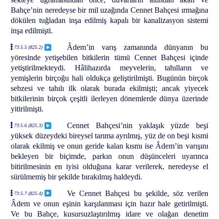
Bahçe’nin neredeyse bir mil uzağında Cennet Bahçesi ırmağına
dökülen tuğladan inşa edilmiş kapalı bir kanalizasyon sistemi
inşa edilmişti.
Âdem’in varış zamanında dünyanın bu
73:5.5 (825.2)
yöresinde yetişebilen bitkilerin tümü Cennet Bahçesi içinde
yetiştirilmekteydi. Hâlihazırda meyvelerin, tahılların ve
yemişlerin birçoğu hali oldukça geliştirilmişti. Bugünün birçok
sebzesi ve tahılı ilk olarak burada ekilmişti; ancak yiyecek
bitkilerinin birçok çeşitli ilerleyen dönemlerde dünya üzerinde
yitirilmişti.
Cennet Bahçesi’nin yaklaşık yüzde beşi
73:5.6 (825.3)
yüksek düzeydeki bireysel tarıma ayrılmış, yüz de on beşi kısmi
olarak ekilmiş ve onun geride kalan kısmı ise Âdem’in varışını
bekleyen bir biçimde, parkın onun düşünceleri uyarınca
bitirilmesinin en iyisi olduğuna karar verilerek, neredeyse el
sürülmemiş bir şekilde bırakılmış haldeydi.
Ve Cennet Bahçesi bu şekilde, söz verilen
73:5.7 (825.4)
Âdem ve onun eşinin karşılanması için hazır hale getirilmişti.
Ve bu Bahçe, kusursuzlaştırılmış idare ve olağan denetim