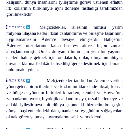
kalışının, dünya insanlarını iyileştirme görevi üstlenen eflatun
ırk kollarının birikimiyle aynı döneme rastladığı tarafımızdan
görülmektedir.
Melçizedekler, ailesinin nüfusu yarım
73:7.3 (827.2)
milyona ulaşana kadar ırksal canlandırma ve birleşme tasarımını
uygulamamasını Âdem’e tavsiye etmişlerdi. Bahçe’nin
Âdemsel unsurlarının kalıcı bir evi olması hiçbir zaman
amaçlanmamıştı. Onlar, dünyanın tümü için yeni bir yaşamın
elçileri haline gelmek için oradalardı; onlar, dünyanın ihtiyaç
duyan ırklarına fedakâr bahşedilişi gerçekleştirmek için burada
bulunmaktaydılar.
Melçizedekler tarafından Âdem’e verilen
73:7.4 (827.3)
yönergeler; birincil erkek ve kızlarının idaresinde ırksal, kıtasal
ve bölgesel yönetim birimleri kurarken, kendisi ve Havva’nın
zamanlarını ayrıca, biyolojik canlandırmaya, ussal ilerlemeye ve
ahlaki iyileştirmeye ait dünya çapındaki hizmetin bu çeşitli
dünya başkentlerindeki danışmanlar ve eş güdüm sağlayıcıları
olarak görev yapmaya ayırmalarını salık vermekteydi.