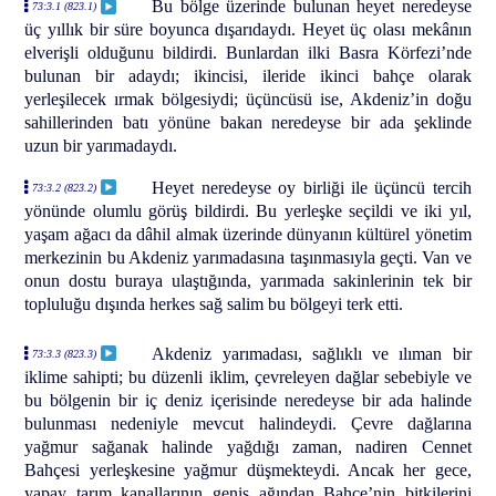
Bu bölge üzerinde bulunan heyet neredeyse
73:3.1 (823.1)
üç yıllık bir süre boyunca dışarıdaydı. Heyet üç olası mekânın
elverişli olduğunu bildirdi. Bunlardan ilki Basra Körfezi’nde
bulunan bir adaydı; ikincisi, ileride ikinci bahçe olarak
yerleşilecek ırmak bölgesiydi; üçüncüsü ise, Akdeniz’in doğu
sahillerinden batı yönüne bakan neredeyse bir ada şeklinde
uzun bir yarımadaydı.
Heyet neredeyse oy birliği ile üçüncü tercih
73:3.2 (823.2)
yönünde olumlu görüş bildirdi. Bu yerleşke seçildi ve iki yıl,
yaşam ağacı da dâhil almak üzerinde dünyanın kültürel yönetim
merkezinin bu Akdeniz yarımadasına taşınmasıyla geçti. Van ve
onun dostu buraya ulaştığında, yarımada sakinlerinin tek bir
topluluğu dışında herkes sağ salim bu bölgeyi terk etti.
Akdeniz yarımadası, sağlıklı ve ılıman bir
73:3.3 (823.3)
iklime sahipti; bu düzenli iklim, çevreleyen dağlar sebebiyle ve
bu bölgenin bir iç deniz içerisinde neredeyse bir ada halinde
bulunması nedeniyle mevcut halindeydi. Çevre dağlarına
yağmur sağanak halinde yağdığı zaman, nadiren Cennet
Bahçesi yerleşkesine yağmur düşmekteydi. Ancak her gece,
yapay tarım kanallarının geniş ağından Bahçe’nin bitkilerini