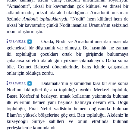
“Amadonit”, ırksal bir kavramdan çok kültürel ve dinsel bir
adlandırmadır; ırksal olarak bakıldığında Amadonit unsurları
özünde
Andonit topluluklarıydı
. “Nodit” hem kültürel hem de
ırksal bir kavramdır; çünkü Nodit insanları Urantia’nın sekizinci
ırkını oluşturmuştu.
Orada, Nodit ve Amadonit unsurları arasında
73:1.4 (822.1)
geleneksel bir düşmanlık var olmuştu. Bu hasımlık, ne zaman
iki topluluğun çocukları ortak bir girişimde bulunmaya
çabalarsa sürekli olarak gün yüzüne çıkmaktaydı. Daha sonra
bile, Cennet Bahçesi dönemlerinde, barış içinde çalışmaları
onlar için oldukça zordu.
Dalamatia’nın yıkımından kısa bir süre sonra
73:1.5 (822.2)
Nod’un takipçileri üç ana topluluğa ayrıldı. Merkezi topluluk,
Basra Körfezi’ni besleyen ırmak kollarının yakınında bulunan
ilk evlerinin hemen yanı başında kalmaya devam etti. Doğu
topluluğu, Fırat Nehri vadisinin hemen doğusunda bulunan
Elam’ın yüksek bölgelerine göç etti. Batı topluluğu, Akdeniz’in
kuzeydoğu Suriye sahilleri ve onun etrafında bulunan
yerleşkelerde konumlandı.