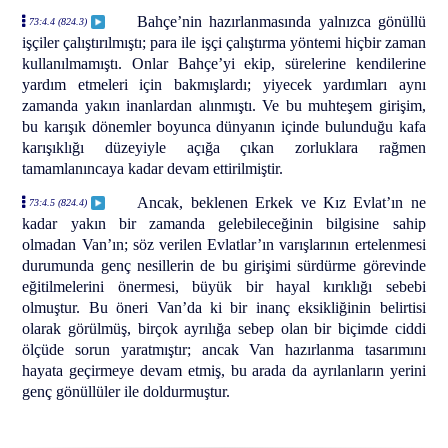
Bahçe’nin hazırlanmasında yalnızca gönüllü
73:4.4 (824.3)
işçiler çalıştırılmıştı; para ile işçi çalıştırma yöntemi hiçbir zaman
kullanılmamıştı. Onlar Bahçe’yi ekip, sürelerine kendilerine
yardım etmeleri için bakmışlardı; yiyecek yardımları aynı
zamanda yakın inanlardan alınmıştı. Ve bu muhteşem girişim,
bu karışık dönemler boyunca dünyanın içinde bulunduğu kafa
karışıklığı düzeyiyle açığa çıkan zorluklara rağmen
tamamlanıncaya kadar devam ettirilmiştir.
Ancak, beklenen Erkek ve Kız Evlat’ın ne
73:4.5 (824.4)
kadar yakın bir zamanda gelebileceğinin bilgisine sahip
olmadan Van’ın; söz verilen Evlatlar’ın varışlarının ertelenmesi
durumunda genç nesillerin de bu girişimi sürdürme görevinde
eğitilmelerini önermesi, büyük bir hayal kırıklığı sebebi
olmuştur. Bu öneri Van’da ki bir inanç eksikliğinin belirtisi
olarak görülmüş, birçok ayrılığa sebep olan bir biçimde ciddi
ölçüde sorun yaratmıştır; ancak Van hazırlanma tasarımını
hayata geçirmeye devam etmiş, bu arada da ayrılanların yerini
genç gönüllüler ile doldurmuştur.