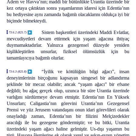
Âdem ve Havva’nın; maddi bir bütünlükte Urantia üzerinde bir
kez ortaya çıktıktan sonra yaşamlarının idaresi için Edentia’nın
bu hediyesine aynı zamanda bağımlı olacaklarını oldukça iyi bir
biçimde bilmekteydi.
Sistem başkentleri üzerindeki Maddi Evlatlar,
73:6.2 (825.7)
mevcudiyetleri devam ettirmek için yaşam ağacına ihtiyaç
duymamaktadırlar. Yalnızca gezegensel düzeyde yeniden
kişilikleştirilen unsurlar, fiziksel ölümsüzlük için bu
tamamlayıcıya bağımlı olurlar.
“İyilik ve kötülüğün bilgi ağacı”, insan
73:6.3 (825.8)
deneyimlerinin birçoğunu kapsayan simgesel bir adlandırma
şeklinde bir mecaz olabilir; ancak “yaşam ağacı” bir efsane
değildi; bu ağaç gerçek olup, uzunca bir süre Urantia üzerinde
varlığını sürdürmeye devam etmiştir. Edentia’nın En Yüksek
Unsurları; Caligastia’nın görevini Urantia’nın Gezegensel
Prensi ve yüz Jerusem vatandaşını onun idari görevlileri olarak
onayladığı zaman, Edentia’nın bir filizini Melçizedekler
aracılığı ile bu gezegene göndermiştir; ve bu bitki, Urantia
üzerindeki yaşam ağacı haline gelmiştir. Us-dışı yaşamın bu
türü, Havona âlemlerine ek olarak yerel ve aşkın-evren yönetim