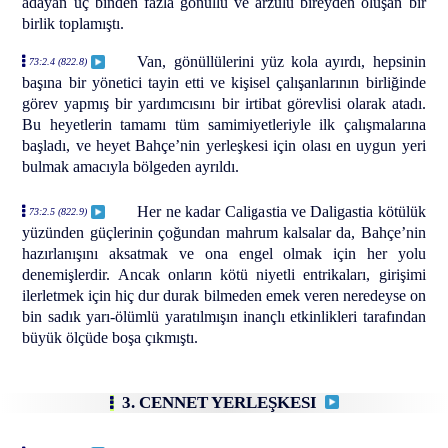
adayan üç binden fazla gönüllü ve arzulu bireyden oluşan bir
birlik toplamıştı.
Van, gönüllülerini yüz kola ayırdı, hepsinin
73:2.4 (822.8)
başına bir yönetici tayin etti ve kişisel çalışanlarının birliğinde
görev yapmış bir yardımcısını bir irtibat görevlisi olarak atadı.
Bu heyetlerin tamamı tüm samimiyetleriyle ilk çalışmalarına
başladı, ve heyet Bahçe’nin yerleşkesi için olası en uygun yeri
bulmak amacıyla bölgeden ayrıldı.
Her ne kadar Caligastia ve Daligastia kötülük
73:2.5 (822.9)
yüzünden güçlerinin çoğundan mahrum kalsalar da, Bahçe’nin
hazırlanışını aksatmak ve ona engel olmak için her yolu
denemişlerdir. Ancak onların kötü niyetli entrikaları, girişimi
ilerletmek için hiç dur durak bilmeden emek veren neredeyse on
bin sadık yarı-ölümlü yaratılmışın inançlı etkinlikleri tarafından
büyük ölçüde boşa çıkmıştı.
3. CENNET YERLEŞKESI