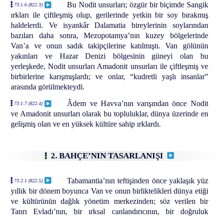
Bu Nodit unsurları; özgür bir biçimde Sangik
73:1.6 (822.3)
ırkları ile çiftleşmiş olup, gerilerinde yetkin bir soy bırakmış
haldelerdi. Ve isyankâr Dalamatia bireylerinin soylarından
bazıları daha sonra, Mezopotamya’nın kuzey bölgelerinde
Van’a ve onun sadık takipçilerine katılmıştı. Van gölünün
yakınları ve Hazar Denizi bölgesinin güneyi olan bu
yerleşkede, Nodit unsurları Amadonit unsurları ile çiftleşmiş ve
birbirlerine karışmışlardı; ve onlar, “kudretli yaşlı insanlar”
arasında görülmekteydi.
Âdem ve Havva’nın varışından önce Nodit
73:1.7 (822.4)
ve Amadonit unsurları olarak bu topluluklar, dünya üzerinde en
gelişmiş olan ve en yüksek kültüre sahip ırklardı.
2. BAHÇE’NIN TASARLANIŞI
Tabamantia’nın teftişinden önce yaklaşık yüz
73:2.1 (822.5)
yıllık bir dönem boyunca Van ve onun birliktelikleri dünya etiği
ve kültürünün dağlık yönetim merkezinden; söz verilen bir
Tanrı Evladı’nın, bir ırksal canlandırıcının, bir doğruluk