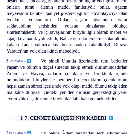
beslendiler, ancak ağaç onların üzerinde hiçbir etki göstermedi;
onların tümü, âlemin maddi fanileriydi; onlar, ağacın
meyvesinin beraber faaliyet göstereceği bir tamamlayıcıya olan
iyelikten yoksunlardı. Onlar, yaşam ağacından yarar
sağlayabilme yetisinden yoksun olmalarına oldukça
sinirlenmişlerdi; ve iç savaşlarının biriyle ilgili olarak mabet ve
ağaç da yanarak yok edildi; Bahçe ileri dönemlerde sular altında
kalana kadar yalnızca taş duvar ayakta kalabilmişti. Burası,
Yaratıcı’nın yok olan ikinci mabediydi.
Ve şimdi Urantia üzerindeki tüm bedenler
73:6.8 (826.5)
yaşam ve ölümün doğal sürecini takip etmek durumundadırlar.
Âdem ve Havva, onların çocukları ve birliktelik içinde
bulundukları bireyler ile beraber bu çocukların çocuklarının
hepsi zaman süreci içerisinde yok olup, maddi ölümü takip eden
malikâne dünyası içindeki yeniden dirilişin gerçekleştiği yerel
evren yükseliş düzenine böylelikle tabi hale gelmektedirler.
7. CENNET BAHÇESI’NIN KADERI
İlk bahçe Âdem tarafından terk edildiğinde
73:7.1 (826.6)