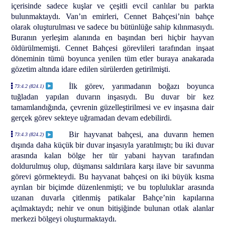
içerisinde sadece kuşlar ve çeşitli evcil canlılar bu parkta
bulunmaktaydı. Van’ın emirleri, Cennet Bahçesi’nin bahçe
olarak oluşturulması ve sadece bu bütünlüğe sahip kılınmasıydı.
Buranın yerleşim alanında en başından beri hiçbir hayvan
öldürülmemişti. Cennet Bahçesi görevlileri tarafından inşaat
döneminin tümü boyunca yenilen tüm etler buraya anakarada
gözetim altında idare edilen sürülerden getirilmişti.
İlk görev, yarımadanın boğazı boyunca
73:4.2 (824.1)
tuğladan yapılan duvarın inşasıydı. Bu duvar bir kez
tamamlandığında, çevrenin güzelleştirilmesi ve ev inşasına dair
gerçek görev sekteye uğramadan devam edebilirdi.
Bir hayvanat bahçesi, ana duvarın hemen
73:4.3 (824.2)
dışında daha küçük bir duvar inşasıyla yaratılmıştı; bu iki duvar
arasında kalan bölge her tür yabani hayvan tarafından
doldurulmuş olup, düşmansı saldırılara karşı ilave bir savunma
görevi görmekteydi. Bu hayvanat bahçesi on iki büyük kısma
ayrılan bir biçimde düzenlenmişti; ve bu topluluklar arasında
uzanan duvarla çitlenmiş patikalar Bahçe’nin kapılarına
açılmaktaydı; nehir ve onun bitişiğinde bulunan otlak alanlar
merkezi bölgeyi oluşturmaktaydı.