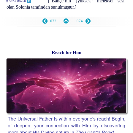
[“Bahçe’nin {yüksek} meleksel sesi”
73:7.5 (827.4)
olan Solonia tarafından sunulmuştur.]
072
074
Reach for Him
The Universal Father is within everyone's reach! Begin,
or deepen, your connection with Him by discovering
more about His Divine nature in
The Urantia Book!