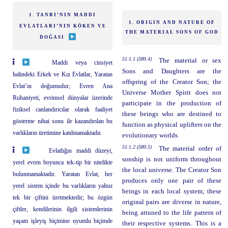
1. TANRI’NIN MADDI
1. ORIGIN AND NATURE OF
EVLATLARI’NIN KÖKEN VE
THE MATERIAL SONS OF GOD
DOĞASI
51:1.1 (580.4)
The material or sex
Maddi veya cinsiyet
Sons and Daughters are the
halindeki Erkek ve Kız Evlatlar, Yaratan
offspring of the Creator Son; the
Evlat’ın doğumudur; Evren Ana
Universe Mother Spirit does not
Ruhaniyeti, evrimsel dünyalar üzerinde
participate in the production of
fiziksel canlandırıcılar olarak faaliyet
these beings who are destined to
gösterme nihai sonu ile kazandırılan bu
function as physical uplifters on the
varlıkların üretimine katılmamaktadır.
evolutionary worlds.
51:1.2 (580.5)
The material order of
Evlatlığın maddi düzeyi,
sonship is not uniform throughout
yerel evren boyunca tek-tip bir nitelikte
the local universe. The Creator Son
bulunmamaktadır. Yaratan Evlat, her
produces only one pair of these
yerel sistem içinde bu varlıkların yalnız
beings in each local system; these
tek bir çiftini üretmektedir; bu özgün
original pairs are diverse in nature,
çiftler, kendilerinin ilgili sistemlerinin
being attuned to the life pattern of
yaşam işleyiş biçimine uyumlu biçimde
their respective systems. This is a