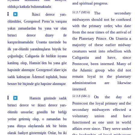
and spiritual progress.
oldukça katkıda bulunmaktadır.
51:3.7 (583.6)
The secondary
İkinci derece yarı-
midwayers should not be confused
ölümlüler, Gezegensel Prens’in varışına
with the primary order, who date
yakın zamanlardan bu yana var olan
from the near times of the arrival of
birinci derece düzey ile
the Planetary Prince. On Urantia a
karıştırılmamalıdır. Urantia üzerinde bu
majority of these earlier midway
ilk yar-ölümlü yaratılmışların büyük bir
creatures went into rebellion with
çoğunluğu; Caligastia ile birlikte isyana
Caligastia and have, since
katılmış olup, Hamsin’den bu yana göz
Pentecost, been interned. Many of
hapsinde alınmıştır. Gezegensel idare için
the Adamic group who did not
remain loyal to the planetary
sadık kalmayan Âdemsel topluluk, buna
administration are likewise
benzer bir biçimde göz hapsine alınmıştır.
interned.
51:3.8 (584.1)
On the day of
Hamsin gününde sadık
Pentecost the loyal primary and the
birinci derece ve ikinci derece yarı-
secondary midwayers effected a
ölümlü unsurlar; gönüllü bir birliği
voluntary union and have
yerine getirmiş olup, o zamandan bu
functioned as one unit in world
yana dünya olaylarında tek bir birim
affairs ever since. They serve under
olarak faaliyet göstermiştir. Onlar, bu iki