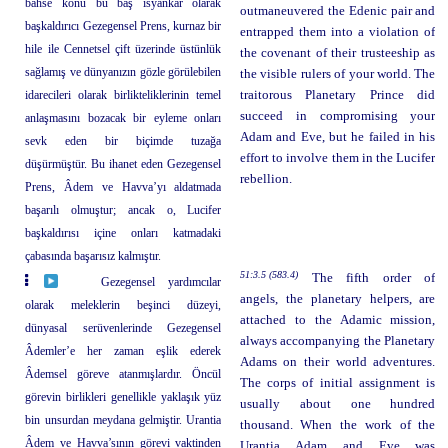
bahse konu bu baş isyankâr olarak
outmaneuvered the Edenic pair and
başkaldırıcı Gezegensel Prens, kurnaz bir
entrapped them into a violation of
hile ile Cennetsel çift üzerinde üstünlük
the covenant of their trusteeship as
sağlamış ve dünyanızın gözle görülebilen
the visible rulers of your world. The
idarecileri olarak birlikteliklerinin temel
traitorous Planetary Prince did
succeed in compromising your
anlaşmasını bozacak bir eyleme onları
Adam and Eve, but he failed in his
sevk eden bir biçimde tuzağa
effort to involve them in the Lucifer
düşürmüştür. Bu ihanet eden Gezegensel
rebellion.
Prens, Âdem ve Havva’yı aldatmada
başarılı olmuştur; ancak o, Lucifer
başkaldırısı içine onları katmadaki
çabasında başarısız kalmıştır.
51:3.5 (583.4)
The fifth order of
Gezegensel yardımcılar
angels, the planetary helpers, are
olarak meleklerin beşinci düzeyi,
attached to the Adamic mission,
dünyasal serüvenlerinde Gezegensel
always accompanying the Planetary
Âdemler’e her zaman eşlik ederek
Adams on their world adventures.
Âdemsel göreve atanmışlardır. Öncül
The corps of initial assignment is
görevin birlikleri genellikle yaklaşık yüz
usually about one hundred
bin unsurdan meydana gelmiştir. Urantia
thousand. When the work of the
Âdem ve Havva’sının görevi vaktinden
Urantia Adam and Eve was