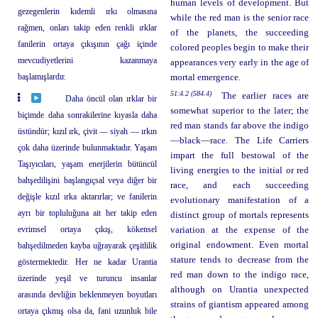
human levels of development. But
gezegenlerin kıdemli ırkı olmasına
while the red man is the senior race
rağmen, onları takip eden renkli ırklar
of the planets, the succeeding
fanilerin ortaya çıkışının çağı içinde
colored peoples begin to make their
mevcudiyetlerini kazanmaya
appearances very early in the age of
başlamışlardır.
mortal emergence.
51:4.2 (584.4)
The earlier races are
Daha öncül olan ırklar bir
somewhat superior to the later; the
biçimde daha sonrakilerine kıyasla daha
red man stands far above the indigo
üstündür; kızıl ırk, çivit — siyah — ırkın
—black—race. The Life Carriers
çok daha üzerinde bulunmaktadır. Yaşam
impart the full bestowal of the
Taşıyıcıları, yaşam enerjilerin bütüncül
living energies to the initial or red
bahşedilişini başlangıçsal veya diğer bir
race, and each succeeding
değişle kızıl ırka aktarırlar; ve fanilerin
evolutionary manifestation of a
ayrı bir topluluğuna ait her takip eden
distinct group of mortals represents
evrimsel ortaya çıkış, kökensel
variation at the expense of the
original endowment. Even mortal
bahşedilmeden kayba uğrayarak çeşitlilik
stature tends to decrease from the
göstermektedir. Her ne kadar Urantia
red man down to the indigo race,
üzerinde yeşil ve turuncu insanlar
although on Urantia unexpected
arasında devliğin beklenmeyen boyutları
strains of giantism appeared among
ortaya çıkmış olsa da, fani uzunluk bile