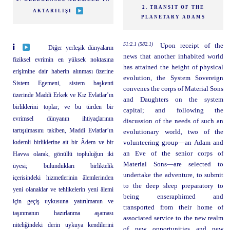
2. TRANSIT OF THE
AKTARILIŞI
PLANETARY ADAMS
51:2.1 (582.1)
Upon receipt of the
Diğer yerleşik dünyaların
news that another inhabited world
fiziksel evrimin en yüksek noktasına
has attained the height of physical
erişimine dair haberin alınması üzerine
evolution, the System Sovereign
Sistem Egemeni, sistem başkenti
convenes the corps of Material Sons
üzerinde Maddi Erkek ve Kız Evlatlar’ın
and Daughters on the system
birliklerini toplar; ve bu türden bir
capital; and following the
evrimsel dünyanın ihtiyaçlarının
discussion of the needs of such an
tartışılmasını takiben, Maddi Evlatlar’ın
evolutionary world, two of the
kıdemli birliklerine ait bir Âdem ve bir
volunteering group—an Adam and
an Eve of the senior corps of
Havva olarak, gönüllü topluluğun iki
Material Sons—are selected to
üyesi; bulundukları birliktelik
undertake the adventure, to submit
içerisindeki hizmetlerinin âlemlerinden
to the deep sleep preparatory to
yeni olanaklar ve tehlikelerin yeni âlemi
being enseraphimed and
için geçiş uykusuna yatırılmanın ve
transported from their home of
taşınmanın hazırlanma aşaması
associated service to the new realm
niteliğindeki derin uykuya kendilerini
of new opportunities and new