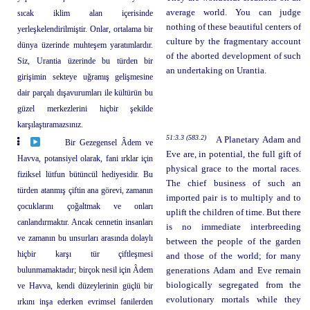
average world. You can judge
sıcak iklim alan içerisinde
nothing of these beautiful centers of
yerleşkelendirilmiştir. Onlar, ortalama bir
culture by the fragmentary account
dünya üzerinde muhteşem yaratımlardır.
of the aborted development of such
Siz, Urantia üzerinde bu türden bir
an undertaking on Urantia.
girişimin sekteye uğramış gelişmesine
dair parçalı dışavurumları ile kültürün bu
güzel merkezlerini hiçbir şekilde
karşılaştıramazsınız.
51:3.3 (583.2)
A Planetary Adam and
Bir Gezegensel Âdem ve
Eve are, in potential, the full gift of
Havva, potansiyel olarak, fani ırklar için
physical grace to the mortal races.
fiziksel lütfun bütüncül hediyesidir. Bu
The chief business of such an
türden atanmış çiftin ana görevi, zamanın
imported pair is to multiply and to
çocuklarını çoğaltmak ve onları
uplift the children of time. But there
canlandırmaktır. Ancak cennetin insanları
is no immediate interbreeding
ve zamanın bu unsurları arasında dolaylı
between the people of the garden
hiçbir karşı tür çiftleşmesi
and those of the world; for many
bulunmamaktadır; birçok nesil için Âdem
generations Adam and Eve remain
biologically segregated from the
ve Havva, kendi düzeylerinin güçlü bir
evolutionary mortals while they
ırkını inşa ederken evrimsel fanilerden