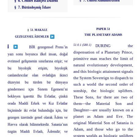
§ 6. Cennet Bahçesi Düzeni
§ 7. United Administration
§ 7. Bütünleşmiş İdare
PAPER 51
51. MAKALE
THE PLANETARY ADAMS
GEZEGENSEL ÂDEMLER
51:0.1 (580.1)
DURING the
BİR gezegensel Prens’in
dispensation of a Planetary Prince,
yazı sonu boyunca ilkel insan, doğal
primitive man reaches the limit of
evrimsel gelişmenin sınırlarına erişir; ve
natural evolutionary development,
bu biyolojik erişim, biyolojik
and this biologic attainment signals
canlandırıcılar olan evlatlığın ikinci
the System Sovereign to dispatch to
düzeyini bu türden bir dünyaya
such a world the second order of
göndermesi için Sistem Egemeni’ni
sonship, the biologic uplifters.
bekleyen işarettir. Bu Evlatlar, çünkü
These Sons, for there are two of
orada Maddi Erkek ve Kız Evlatlar
them—the Material Son and
Daughter—are usually known on a
biçiminde iki evlat bulunduğu için, bir
planet as Adam and Eve. The
gezegen üzerinde genel olarak Âdem ve
original Material Son of Satania is
Havva olarak bilinmektedir. Satania’nın
Adam, and those who go to the
özgün Maddi Evladı, Âdemdir; ve
system worlds as biologic uplifters