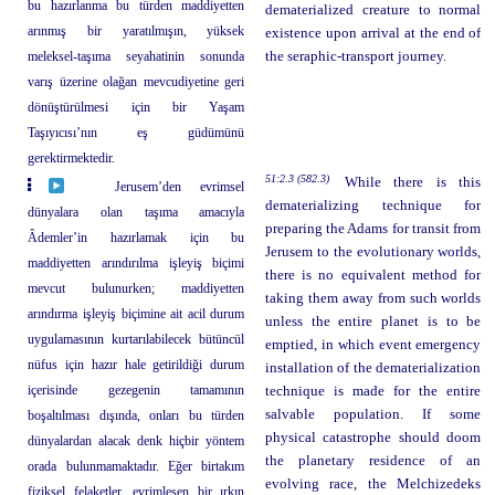
bu hazırlanma bu türden maddiyetten
dematerialized creature to normal
arınmış bir yaratılmışın, yüksek
existence upon arrival at the end of
meleksel-taşıma seyahatinin sonunda
the seraphic-transport journey.
varış üzerine olağan mevcudiyetine geri
dönüştürülmesi için bir Yaşam
Taşıyıcısı’nın eş güdümünü
gerektirmektedir.
51:2.3 (582.3)
While there is this
Jerusem’den evrimsel
dematerializing technique for
dünyalara olan taşıma amacıyla
preparing the Adams for transit from
Âdemler’in hazırlamak için bu
Jerusem to the evolutionary worlds,
maddiyetten arındırılma işleyiş biçimi
there is no equivalent method for
mevcut bulunurken; maddiyetten
taking them away from such worlds
arındırma işleyiş biçimine ait acil durum
unless the entire planet is to be
uygulamasının kurtarılabilecek bütüncül
emptied, in which event emergency
nüfus için hazır hale getirildiği durum
installation of the dematerialization
içerisinde gezegenin tamamının
technique is made for the entire
salvable population. If some
boşaltılması dışında, onları bu türden
physical catastrophe should doom
dünyalardan alacak denk hiçbir yöntem
the planetary residence of an
orada bulunmamaktadır. Eğer birtakım
evolving race, the Melchizedeks
fiziksel felaketler, evrimleşen bir ırkın