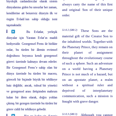
biyolojik canlandırıcılar olarak sistem
always carry the name of this first
dünyalarına giden bu unsurlar her zaman,
and original Son of their unique
kendilerine ait benzersiz düzeyin ilk ve
order.
özgün Evladı’nın sahip olduğu ismi
taşımaktadır.
51:0.2 (580.2)
These Sons are the
Bu Evlatlar, yerleşik
material gift of the Creator Son to
dünyalar için Yaratan Evlat’ın maddi
the inhabited worlds. Together with
hediyesidir. Gezegensel Prens ile birlikte
the Planetary Prince, they remain on
onlar, bu türden bir âlemin evrimsel
their planet of assignment
doğrultusu boyunca kendi gezegensel
throughout the evolutionary course
görevi üzerinde kalmaya devam ederler.
of such a sphere. Such an adventure
Bir Gezegensel Prens’e sahip olan bir
on a world having a Planetary
dünya üzerinde bu türden bir macera,
Prince is not much of a hazard, but
göreceli bir biçimde büyük bir tehlikeye
on an apostate planet, a realm
without a spiritual ruler and
haiz değildir; ancak, ruhsal bir yönetici
deprived of interplanetary
ve gezegensel arası iletişimden mahrum
communication, such a mission is
kalan bir âlem olarak, doğru yoldan
fraught with grave danger.
çıkmış bir gezegen üzerinde bu türden bir
görev ciddi bir tehlikeye gebedir.
51:0.3 (580.3)
Although you cannot
Her ne kadar siz, Satania