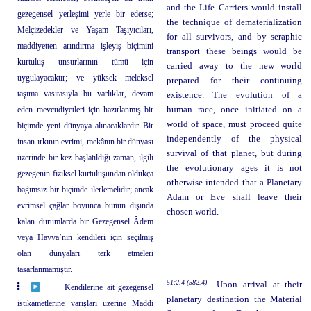
and the Life Carriers would install
gezegensel yerleşimi yerle bir ederse;
the technique of dematerialization
Melçizedekler ve Yaşam Taşıyıcıları,
for all survivors, and by seraphic
maddiyetten arındırma işleyiş biçimini
transport these beings would be
kurtuluş unsurlarının tümü için
carried away to the new world
uygulayacaktır; ve yüksek meleksel
prepared for their continuing
taşıma vasıtasıyla bu varlıklar, devam
existence. The evolution of a
eden mevcudiyetleri için hazırlanmış bir
human race, once initiated on a
world of space, must proceed quite
biçimde yeni dünyaya alınacaklardır. Bir
independently of the physical
insan ırkının evrimi, mekânın bir dünyası
survival of that planet, but during
üzerinde bir kez başlatıldığı zaman, ilgili
the evolutionary ages it is not
gezegenin fiziksel kurtuluşundan oldukça
otherwise intended that a Planetary
bağımsız bir biçimde ilerlemelidir; ancak
Adam or Eve shall leave their
evrimsel çağlar boyunca bunun dışında
chosen world.
kalan durumlarda bir Gezegensel Âdem
veya Havva’nın kendileri için seçilmiş
olan dünyaları terk etmeleri
tasarlanmamıştır.
51:2.4 (582.4)
Upon arrival at their
Kendilerine ait gezegensel
planetary destination the Material
istikametlerine varışları üzerine Maddi