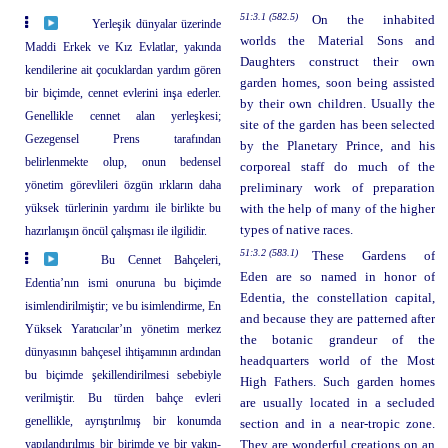
51:3.1 (582.5)
On the inhabited
Yerleşik dünyalar üzerinde
worlds the Material Sons and
Maddi Erkek ve Kız Evlatlar, yakında
Daughters construct their own
kendilerine ait çocuklardan yardım gören
garden homes, soon being assisted
bir biçimde, cennet evlerini inşa ederler.
by their own children. Usually the
Genellikle cennet alan yerleşkesi;
site of the garden has been selected
Gezegensel Prens tarafından
by the Planetary Prince, and his
belirlenmekte olup, onun bedensel
corporeal staff do much of the
yönetim görevlileri özgün ırkların daha
preliminary work of preparation
yüksek türlerinin yardımı ile birlikte bu
with the help of many of the higher
types of native races.
hazırlanışın öncül çalışması ile ilgilidir.
51:3.2 (583.1)
These Gardens of
Bu Cennet Bahçeleri,
Eden are so named in honor of
Edentia’nın ismi onuruna bu biçimde
Edentia, the constellation capital,
isimlendirilmiştir; ve bu isimlendirme, En
and because they are patterned after
Yüksek Yaratıcılar’ın yönetim merkez
the botanic grandeur of the
dünyasının bahçesel ihtişamının ardından
headquarters world of the Most
bu biçimde şekillendirilmesi sebebiyle
High Fathers. Such garden homes
verilmiştir. Bu türden bahçe evleri
are usually located in a secluded
genellikle, ayrıştırılmış bir konumda
section and in a near-tropic zone.
yapılandırılmış bir birimde ve bir yakın-
They are wonderful creations on an