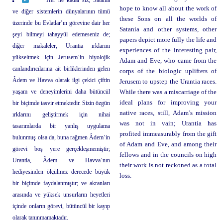
hope to know all about the work of
ve diğer sistemlerin dünyalarının tümü
these Sons on all the worlds of
üzerinde bu Evlatlar’ın görevine dair her
Satania and other systems, other
şeyi bilmeyi tahayyül edemeseniz de;
papers depict more fully the life and
diğer makaleler, Urantia ırklarını
experiences of the interesting pair,
yükseltmek için Jerusem’in biyolojik
Adam and Eve, who came from the
canlandırıcılarına ait birliklerinden gelen
corps of the biologic uplifters of
Âdem ve Havva olarak ilgi çekici çiftin
Jerusem to upstep the Urantia races.
yaşam ve deneyimlerini daha bütüncül
While there was a miscarriage of the
ideal plans for improving your
bir biçimde tasvir etmektedir. Sizin özgün
native races, still, Adam’s mission
ırklarını geliştirmek için nihai
was not in vain; Urantia has
tasarımlarda bir yanlış uygulama
profited immeasurably from the gift
bulunmuş olsa da, buna rağmen Âdem’in
of Adam and Eve, and among their
görevi boş yere gerçekleşmemiştir;
fellows and in the councils on high
Urantia, Âdem ve Havva’nın
their work is not reckoned as a total
hediyesinden ölçülmez derecede büyük
loss.
bir biçimde faydalanmıştır; ve akranları
arasında ve yüksek unsurların heyetleri
içinde onların görevi, bütüncül bir kayıp
olarak tanınmamaktadır.