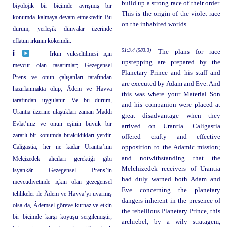
build up a strong race of their order.
biyolojik bir biçimde ayrışmış bir
This is the origin of the violet race
konumda kalmaya devam etmektedir. Bu
on the inhabited worlds.
durum, yerleşik dünyalar üzerinde
eflatun ırkının kökenidir.
51:3.4 (583.3)
The plans for race
Irkın yükseltilmesi için
upstepping are prepared by the
mevcut olan tasarımlar; Gezegensel
Planetary Prince and his staff and
Prens ve onun çalışanları tarafından
are executed by Adam and Eve. And
hazırlanmakta olup, Âdem ve Havva
this was where your Material Son
tarafından uygulanır. Ve bu durum,
and his companion were placed at
Urantia üzerine ulaştıkları zaman Maddi
great disadvantage when they
Evlat’ınız ve onun eşinin büyük bir
arrived on Urantia. Caligastia
zararlı bir konumda bırakıldıkları yerdir.
offered crafty and effective
Caligastia; her ne kadar Urantia’nın
opposition to the Adamic mission;
and notwithstanding that the
Melçizedek alıcıları gerektiği gibi
Melchizedek receivers of Urantia
isyankâr Gezegensel Prens’in
had duly warned both Adam and
mevcudiyetinde içkin olan gezegensel
Eve concerning the planetary
tehlikeler ile Âdem ve Havva’yı uyarmış
dangers inherent in the presence of
olsa da, Âdemsel göreve kurnaz ve etkin
the rebellious Planetary Prince, this
bir biçimde karşı koyuşu sergilemiştir;
archrebel, by a wily stratagem,