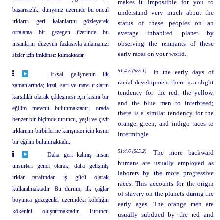
makes it impossible for you to
başarısızlık, dünyanız üzerinde bu öncül
understand very much about the
ırkların geri kalanlarını gözleyerek
status of these peoples on an
ortalama bir gezegen üzerinde bu
average inhabited planet by
insanların düzeyini fazlasıyla anlamanızı
observing the remnants of these
early races on your world.
sizler için imkânsız kılmaktadır.
51:4.5 (585.1)
In the early days of
Irksal gelişmenin ilk
racial development there is a slight
zamanlarında; kızıl, sarı ve mavi ırkların
tendency for the red, the yellow,
karşılıklı olarak çiftleşmesi için kısmi bir
and the blue men to interbreed;
eğilim mevcut bulunmaktadır; orada
there is a similar tendency for the
benzer bir biçimde turuncu, yeşil ve çivit
orange, green, and indigo races to
ırklarının birbirlerine karışması için kısmi
intermingle.
bir eğilim bulunmaktadır.
51:4.6 (585.2)
The more backward
Daha geri kalmış insan
humans are usually employed as
unsurları genel olarak, daha gelişmiş
laborers by the more progressive
ırklar tarafından iş gücü olarak
races. This accounts for the origin
kullanılmaktadır. Bu durum, ilk çağlar
of slavery on the planets during the
boyunca gezegenler üzerindeki köleliğin
early ages. The orange men are
kökenini oluşturmaktadır. Turuncu
usually subdued by the red and