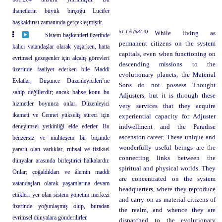
ihanetlerin büyük birçoğu Lucifer
başkaldırısı zamanında gerçekleşmiştir.
51:1.6 (581.3)
While living as
Sistem başkentleri üzerinde
permanent citizens on the system
kalıcı vatandaşlar olarak yaşarken, hatta
capitals, even when functioning on
evrimsel gezegenler için alçalış görevleri
descending missions to the
üzerinde faaliyet ederken bile Maddi
evolutionary planets, the Material
Evlatlar, Düşünce Düzenleyicileri’ne
Sons do not possess Thought
sahip değillerdir; ancak bahse konu bu
Adjusters, but it is through these
hizmetler boyunca onlar, Düzenleyici
very services that they acquire
ikameti ve Cennet yükseliş süreci için
experiential capacity for Adjuster
deneyimsel yetkinliği elde ederler. Bu
indwellment and the Paradise
ascension career. These unique and
benzersiz ve muhteşem bir biçimde
wonderfully useful beings are the
yararlı olan varlıklar, ruhsal ve fiziksel
connecting links between the
dünyalar arasında birleştirici halkalardır.
spiritual and physical worlds. They
Onlar; çoğaldıkları ve âlemin maddi
are concentrated on the system
vatandaşları olarak yaşamlarına devam
headquarters, where they reproduce
ettikleri yer olan sistem yönetim merkezi
and carry on as material citizens of
üzerinde yoğunlaşmış olup, buradan
the realm, and whence they are
evrimsel dünyalara gönderilirler.
dispatched to the evolutionary