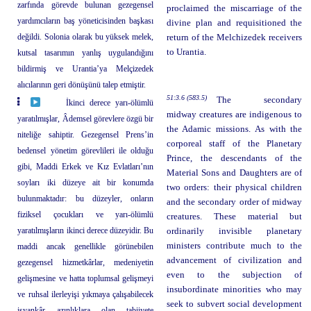
zarfında görevde bulunan gezegensel
proclaimed the miscarriage of the
yardımcıların baş yöneticisinden başkası
divine plan and requisitioned the
değildi. Solonia olarak bu yüksek melek,
return of the Melchizedek receivers
to Urantia.
kutsal tasarımın yanlış uygulandığını
bildirmiş ve Urantia’ya Melçizedek
alıcılarının geri dönüşünü talep etmiştir.
51:3.6 (583.5)
The secondary
İkinci derece yarı-ölümlü
midway creatures are indigenous to
yaratılmışlar, Âdemsel görevlere özgü bir
the Adamic missions. As with the
niteliğe sahiptir. Gezegensel Prens’in
corporeal staff of the Planetary
bedensel yönetim görevlileri ile olduğu
Prince, the descendants of the
gibi, Maddi Erkek ve Kız Evlatları’nın
Material Sons and Daughters are of
soyları iki düzeye ait bir konumda
two orders: their physical children
bulunmaktadır: bu düzeyler, onların
and the secondary order of midway
fiziksel çocukları ve yarı-ölümlü
creatures. These material but
yaratılmışların ikinci derece düzeyidir. Bu
ordinarily invisible planetary
ministers contribute much to the
maddi ancak genellikle görünebilen
advancement of civilization and
gezegensel hizmetkârlar, medeniyetin
even to the subjection of
gelişmesine ve hatta toplumsal gelişmeyi
insubordinate minorities who may
ve ruhsal ilerleyişi yıkmaya çalışabilecek
seek to subvert social development
isyankâr azınlıklara olan tabiiyete