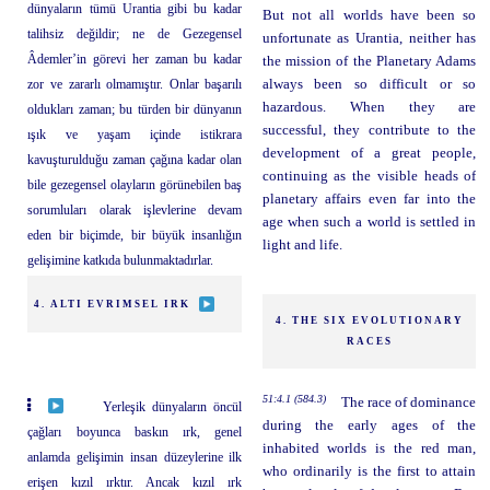
dünyaların tümü Urantia gibi bu kadar
But not all worlds have been so
talihsiz değildir; ne de Gezegensel
unfortunate as Urantia, neither has
Âdemler’in görevi her zaman bu kadar
the mission of the Planetary Adams
zor ve zararlı olmamıştır. Onlar başarılı
always been so difficult or so
hazardous. When they are
oldukları zaman; bu türden bir dünyanın
successful, they contribute to the
ışık ve yaşam içinde istikrara
development of a great people,
kavuşturulduğu zaman çağına kadar olan
continuing as the visible heads of
bile gezegensel olayların görünebilen baş
planetary affairs even far into the
sorumluları olarak işlevlerine devam
age when such a world is settled in
eden bir biçimde, bir büyük insanlığın
light and life.
gelişimine katkıda bulunmaktadırlar.
4. ALTI EVRIMSEL IRK
4. THE SIX EVOLUTIONARY
RACES
51:4.1 (584.3)
The race of dominance
Yerleşik dünyaların öncül
during the early ages of the
çağları boyunca baskın ırk, genel
inhabited worlds is the red man,
anlamda gelişimin insan düzeylerine ilk
who ordinarily is the first to attain
erişen kızıl ırktır. Ancak kızıl ırk