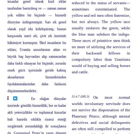
insanlar genel olarak kızıl ırklar
reduced to the status of servants—
tarafından bastırılmış ve — zaman zaman
sometimes exterminated. The
yok edilen bir biçimde — hizmetli
yellow and red men often fraternize,
but not always. The yellow race
düzeyine indirgenmiştir. Sarı ırk genel
usually enslaves the green, while
olarak yeşil ırkı köleleştirmiş; bunun
the blue man subdues the indigo.
karşısında mavi ırk, çivit ırk üzerinde
These races of primitive men think
hâkimiyet kurmuştur. İlkel insanların bu
no more of utilizing the services of
ırkları; Urantia unsurlarının atları ve
their backward fellows in
büyük baş hayvanları alıp satmasından
compulsory labor than Urantians
daha farklı olmayan bir biçimde, zorunlu
would of buying and selling horses
emek gücü içerisinde geride kalmış
and cattle.
akranlarının hizmetlerinden
faydalanmalarından daha fazlasını
düşünmemektedirler.
51:4.7 (585.3)
On most normal
En olağan dünyalar
worlds involuntary servitude does
üzerinde gönüllü hizmetlilik; her ne kadar
not survive the dispensation of the
akli yetersizlikler ve toplumsal kusurlar
Planetary Prince, although mental
hali hazırda sıklıkla rızasız emeği
defectives and social delinquents
sergilemek zorundalılığı ile sonuçlansa
are often still compelled to perform
da, Gezegensel Prens’in yazgı dönemi