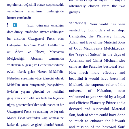
the leadership of loyal midwayers
topluluktan değişimli olarak seçilen sadık
alternately chosen from the two
yarı-ölümlü unsurların önderliğinde
groups.
hizmet etmektedir.
51:3.9 (584.2)
Your world has been
Sizin dünyanız evlatlığın
visited by four orders of sonship:
dört düzeyi tarafından ziyaret edilmiştir:
Caligastia, the Planetary Prince;
bu unsurlar Gezegensel Prens olan
Adam and Eve of the Material Sons
Caligastia; Tanrı’nın Maddi Evlatları’na
of God; Machiventa Melchizedek,
ait Âdem ve Havva; Maçiventa
the “sage of Salem” in the days of
Melçizedeği; Abraham zamanında
Abraham; and Christ Michael, who
“Salem’in bilgesi”; ve Cennet bahşedilme
came as the Paradise bestowal Son.
evladı olarak gelen Hazreti Mikâil’dir.
How much more effective and
Nebadon evreninin yüce idarecisi olarak
beautiful it would have been had
Michael, the supreme ruler of the
Mikâil’in sizin dünyanızda, bahşedilmiş
universe of Nebadon, been
Evlat’ın yaşam görevini ve hedefini
welcomed to your world by a loyal
geliştirmek için oldukça fazla bir biçimde
and efficient Planetary Prince and a
uğraş gösterebilecekleri sadık ve etkin bir
devoted and successful Material
Gezegensel Prens ve adanmış ve başarılı
Son, both of whom could have done
Maddi Evlat tarafından karşılanması ne
so much to enhance the lifework
kadar da yararlı ve güzel olurdu! Ancak
and mission of the bestowal Son!