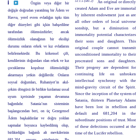
51:1.5 (581.2)
An original or directly
Özgün veya diğer bir
created Adam and Eve are immortal
değişle doğrudan yaratılmış bir Âdem ve
by inherent endowment just as are
Havva, yerel evren evlatlığın tıpkı tüm
all other orders of local universe
diğer düzeyleri gibi içkin bahşedilme
sonship, but a diminution of
tarafından ölümsüzdürler; ancak
immortality potential characterizes
ölümsüzlük olanağının bir eksilişi
their sons and daughters. This
durumu onların erkek ve kız evlatlarını
original couple cannot transmit
belirlemektedir. Bu kökensel çift,
unconditioned immortality to their
kendilerinin doğumları olan erkek ve kız
procreated sons and daughters.
Their progeny are dependent for
çocuklarına koşulsuz ölümsüzlüğü
continuing life on unbroken
aktarmaya yetkin değillerdir. Onların
intellectual synchrony with the
soysal doğumları, Ruhaniyet’in akıl-
mind-gravity circuit of the Spirit.
çekim döngüsü ile birlikte kırılamaz ussal
Since the inception of the system of
uyum içerisinde yaşamın devamına
Satania, thirteen Planetary Adams
bağımlıdır. Satania’nın sisteminin
have been lost in rebellion and
başlangıcından beri, on üç Gezegensel
default and 681,204 in the
Âdem başkaldırılar ve doğru yoldan
subordinate positions of trust. Most
sapmalar boyunca kaybedilmiş olup,
of these defections occurred at the
birlikteliğin bağımlı alt mevkilerinin
time of the Lucifer rebellion.
681.204 unsuru yitirilmiştir. Bu