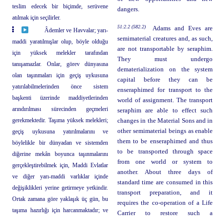
teslim edecek bir biçimde, serüvene
dangers.
atılmak için seçilirler.
51:2.2 (582.2)
Adams and Eves are
Âdemler ve Havvalar; yarı-
semimaterial creatures and, as such,
maddi yaratılmışlar olup, böyle olduğu
are not transportable by seraphim.
için yüksek melekler tarafından
They must undergo
tanışamazlar. Onlar, görev dünyasına
dematerialization on the system
olan taşınmaları için geçiş uykusuna
capital before they can be
yatırılabilmelerinden önce sistem
enseraphimed for transport to the
başkenti üzerinde maddiyetlerinden
world of assignment. The transport
arındırılması sürecinden geçmeleri
seraphim are able to effect such
gerekmektedir. Taşıma yüksek melekleri;
changes in the Material Sons and in
other semimaterial beings as enable
geçiş uykusuna yatırılmalarını ve
them to be enseraphimed and thus
böylelikle bir dünyadan ve sistemden
to be transported through space
diğerine mekân boyunca taşınmalarını
from one world or system to
gerçekleştirebilmek için, Maddi Evlatlar
another. About three days of
ve diğer yarı-maddi varlıklar içinde
standard time are consumed in this
değişiklikleri yerine getirmeye yetkindir.
transport preparation, and it
Ortak zamana göre yaklaşık üç gün, bu
requires the co-operation of a Life
taşıma hazırlığı için harcanmaktadır; ve
Carrier to restore such a