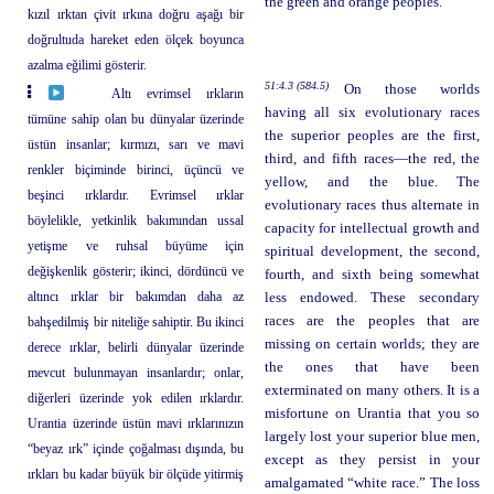
the green and orange peoples.
kızıl ırktan çivit ırkına doğru aşağı bir
doğrultuda hareket eden ölçek boyunca
azalma eğilimi gösterir.
51:4.3 (584.5)
On those worlds
Altı evrimsel ırkların
having all six evolutionary races
tümüne sahip olan bu dünyalar üzerinde
the superior peoples are the first,
üstün insanlar; kırmızı, sarı ve mavi
third, and fifth races—the red, the
renkler biçiminde birinci, üçüncü ve
yellow, and the blue. The
beşinci ırklardır. Evrimsel ırklar
evolutionary races thus alternate in
böylelikle, yetkinlik bakımından ussal
capacity for intellectual growth and
yetişme ve ruhsal büyüme için
spiritual development, the second,
değişkenlik gösterir; ikinci, dördüncü ve
fourth, and sixth being somewhat
altıncı ırklar bir bakımdan daha az
less endowed. These secondary
races are the peoples that are
bahşedilmiş bir niteliğe sahiptir. Bu ikinci
missing on certain worlds; they are
derece ırklar, belirli dünyalar üzerinde
the ones that have been
mevcut bulunmayan insanlardır; onlar,
exterminated on many others. It is a
diğerleri üzerinde yok edilen ırklardır.
misfortune on Urantia that you so
Urantia üzerinde üstün mavi ırklarınızın
largely lost your superior blue men,
“beyaz ırk” içinde çoğalması dışında, bu
except as they persist in your
ırkları bu kadar büyük bir ölçüde yitirmiş
amalgamated “white race.” The loss