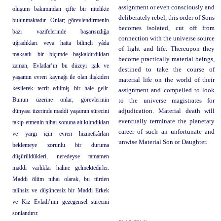
assignment or even consciously and
oluşum bakımından çifte bir nitelikte
deliberately rebel, this order of Sons
bulunmaktadır. Onlar; görevlendirmenin
becomes isolated, cut off from
bazı vazifelerinde başarısızlığa
connection with the universe source
uğradıkları veya hatta bilinçli yâda
of light and life. Thereupon they
maksatlı bir biçimde başkaldırdıkları
become practically material beings,
zaman, Evlatlar’ın bu düzeyi ışık ve
destined to take the course of
yaşamın evren kaynağı ile olan ilişkiden
material life on the world of their
kesilerek tecrit edilmiş bir hale gelir.
assignment and compelled to look
Bunun üzerine onlar; görevlerinin
to the universe magistrates for
dünyası üzerinde maddi yaşamın sürecini
adjudication. Material death will
eventually terminate the planetary
takip etmenin nihai sonuna ait kılındıkları
career of such an unfortunate and
ve yargı için evren hizmetkârları
unwise Material Son or Daughter.
beklemeye zorunlu bir duruma
düşürüldükleri, neredeyse tamamen
maddi varlıklar haline gelmektedirler.
Maddi ölüm nihai olarak, bu türden
talihsiz ve düşüncesiz bir Maddi Erkek
ve Kız Evladı’nın gezegensel sürecini
sonlandırır.