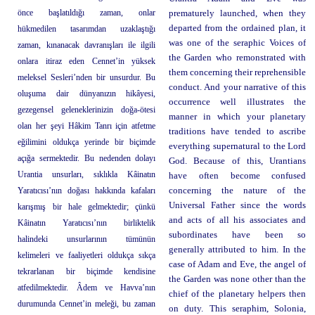
önce başlatıldığı zaman, onlar
prematurely launched, when they
departed from the ordained plan, it
hükmedilen tasarımdan uzaklaştığı
was one of the seraphic Voices of
zaman, kınanacak davranışları ile ilgili
the Garden who remonstrated with
onlara itiraz eden Cennet’in yüksek
them concerning their reprehensible
meleksel Sesleri’nden bir unsurdur. Bu
conduct. And your narrative of this
oluşuma dair dünyanızın hikâyesi,
occurrence well illustrates the
gezegensel geleneklerinizin doğa-ötesi
manner in which your planetary
olan her şeyi Hâkim Tanrı için atfetme
traditions have tended to ascribe
eğilimini oldukça yerinde bir biçimde
everything supernatural to the Lord
açığa sermektedir. Bu nedenden dolayı
God. Because of this, Urantians
Urantia unsurları, sıklıkla Kâinatın
have often become confused
Yaratıcısı’nın doğası hakkında kafaları
concerning the nature of the
Universal Father since the words
karışmış bir hale gelmektedir; çünkü
and acts of all his associates and
Kâinatın Yaratıcısı’nın birliktelik
subordinates have been so
halindeki unsurlarının tümünün
generally attributed to him. In the
kelimeleri ve faaliyetleri oldukça sıkça
case of Adam and Eve, the angel of
tekrarlanan bir biçimde kendisine
the Garden was none other than the
atfedilmektedir. Âdem ve Havva’nın
chief of the planetary helpers then
durumunda Cennet’in meleği, bu zaman
on duty. This seraphim, Solonia,