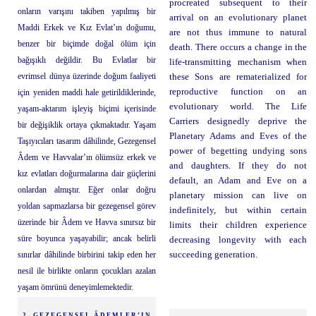
procreated subsequent to their
onların varışını takiben yapılmış bir
arrival on an evolutionary planet
Maddi Erkek ve Kız Evlat’ın doğumu,
are not thus immune to natural
benzer bir biçimde doğal ölüm için
death. There occurs a change in the
bağışıklı değildir. Bu Evlatlar bir
life-transmitting mechanism when
evrimsel dünya üzerinde doğum faaliyeti
these Sons are rematerialized for
reproductive function on an
için yeniden maddi hale getirildiklerinde,
evolutionary world. The Life
yaşam-aktarım işleyiş biçimi içerisinde
Carriers designedly deprive the
bir değişiklik ortaya çıkmaktadır. Yaşam
Planetary Adams and Eves of the
Taşıyıcıları tasarım dâhilinde, Gezegensel
power of begetting undying sons
Âdem ve Havvalar’ın ölümsüz erkek ve
and daughters. If they do not
kız evlatları doğurmalarına dair güçlerini
default, an Adam and Eve on a
onlardan almıştır. Eğer onlar doğru
planetary mission can live on
yoldan sapmazlarsa bir gezegensel görev
indefinitely, but within certain
üzerinde bir Âdem ve Havva sınırsız bir
limits their children experience
süre boyunca yaşayabilir; ancak belirli
decreasing longevity with each
sınırlar dâhilinde birbirini takip eden her
succeeding generation.
nesil ile birlikte onların çocukları azalan
yaşam ömrünü deneyimlemektedir.
2. GEZEGENSEL ÂDEMLER’IN