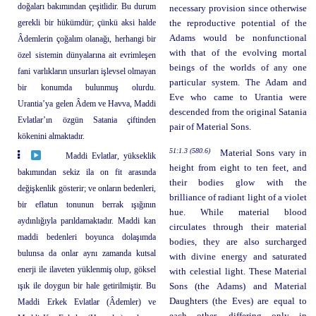
doğaları bakımından çeşitlidir. Bu durum
necessary provision since otherwise
gerekli bir hükümdür; çünkü aksi halde
the reproductive potential of the
Adams would be nonfunctional
Âdemlerin çoğalım olanağı, herhangi bir
with that of the evolving mortal
özel sistemin dünyalarına ait evrimleşen
beings of the worlds of any one
fani varlıkların unsurları işlevsel olmayan
particular system. The Adam and
bir konumda bulunmuş olurdu.
Eve who came to Urantia were
Urantia’ya gelen Âdem ve Havva, Maddi
descended from the original Satania
Evlatlar’ın özgün Satania çiftinden
pair of Material Sons.
kökenini almaktadır.
51:1.3 (580.6)
Material Sons vary in
Maddi Evlatlar, yükseklik
height from eight to ten feet, and
bakımından sekiz ila on fit arasında
their bodies glow with the
değişkenlik gösterir; ve onların bedenleri,
brilliance of radiant light of a violet
bir eflatun tonunun berrak ışığının
hue. While material blood
aydınlığıyla parıldamaktadır. Maddi kan
circulates through their material
maddi bedenleri boyunca dolaşımda
bodies, they are also surcharged
bulunsa da onlar aynı zamanda kutsal
with divine energy and saturated
enerji ile ilaveten yüklenmiş olup, göksel
with celestial light. These Material
ışık ile doygun bir hale getirilmiştir. Bu
Sons (the Adams) and Material
Daughters (the Eves) are equal to
Maddi Erkek Evlatlar (Âdemler) ve
each other, differing only in