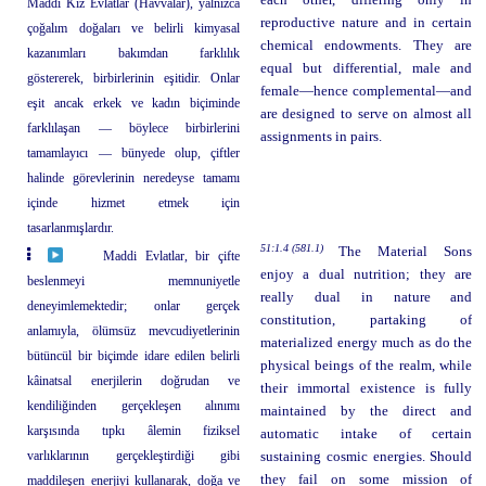
Maddi Kız Evlatlar (Havvalar), yalnızca
reproductive nature and in certain
çoğalım doğaları ve belirli kimyasal
chemical endowments. They are
kazanımları bakımdan farklılık
equal but differential, male and
göstererek, birbirlerinin eşitidir. Onlar
female—hence complemental—and
eşit ancak erkek ve kadın biçiminde
are designed to serve on almost all
farklılaşan — böylece birbirlerini
assignments in pairs.
tamamlayıcı — bünyede olup, çiftler
halinde görevlerinin neredeyse tamamı
içinde hizmet etmek için
tasarlanmışlardır.
51:1.4 (581.1)
The Material Sons
Maddi Evlatlar, bir çifte
enjoy a dual nutrition; they are
beslenmeyi memnuniyetle
really dual in nature and
deneyimlemektedir; onlar gerçek
constitution, partaking of
anlamıyla, ölümsüz mevcudiyetlerinin
materialized energy much as do the
bütüncül bir biçimde idare edilen belirli
physical beings of the realm, while
kâinatsal enerjilerin doğrudan ve
their immortal existence is fully
kendiliğinden gerçekleşen alınımı
maintained by the direct and
karşısında tıpkı âlemin fiziksel
automatic intake of certain
varlıklarının gerçekleştirdiği gibi
sustaining cosmic energies. Should
they fail on some mission of
maddileşen enerjiyi kullanarak, doğa ve