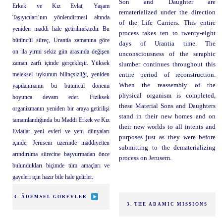
Son and Daughter are
Erkek ve Kız Evlat, Yaşam
rematerialized under the direction
Taşıyıcıları’nın yönlendirmesi altında
of the Life Carriers. This entire
yeniden maddi hale getirilmektedir. Bu
process takes ten to twenty-eight
bütüncül süreç, Urantia zamanına göre
days of Urantia time. The
on ila yirmi sekiz gün arasında değişen
unconsciousness of the seraphic
zaman zarfı içinde gerçekleşir. Yüksek
slumber continues throughout this
meleksel uykunun bilinçsizliği, yeniden
entire period of reconstruction.
When the reassembly of the
yapılanmanın bu bütüncül dönemi
physical organism is completed,
boyunca devam eder. Fiziksek
these Material Sons and Daughters
organizmanın yeniden bir araya getirilişi
stand in their new homes and on
tamamlandığında bu Maddi Erkek ve Kız
their new worlds to all intents and
Evlatlar yeni evleri ve yeni dünyaları
purposes just as they were before
içinde, Jerusem üzerinde maddiyetten
submitting to the dematerializing
arındırılma sürecine başvurmadan önce
process on Jerusem.
bulundukları biçimde tüm amaçları ve
gayeleri için hazır bile hale gelirler.
3. ÂDEMSEL GÖREVLER
3. THE ADAMIC MISSIONS