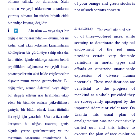
olmanız talihsiz bir durumdur. Sizin
of your orange and green stocks is
turuncu ve yeşil ırklarınızın unsurlarını
not of such serious concern.
yitirmiş olmanız bu türden büyük ciddi
bir endişe kaynağı değildir.
51:4.4 (584.6)
The evolution of six—
Altı ırkın — veya diğer bir
or of three—colored races, while
değişle üç ırk arasından — evrimi, her ne
seeming to deteriorate the original
kadar kızıl ırkın kökensel kazanımlarını
endowment of the red man,
kötüleştiren bir görüntüye sahip olsa da;
provides certain very desirable
fani türler içinde oldukça istenen belirli
variations in mortal types and
çeşitlilikleri sağlamakta ve çeşitli insan
affords an otherwise unattainable
potansiyellerinin aksi halde erişilemez bir
expression of diverse human
dışavurumunu yerine getirmektedir. Bu
potentials. These modifications are
değişimler, atanan Âdemsel veya diğer
beneficial to the progress of
mankind as a whole provided they
bir değişle eflatun ırkı tarafından takip
are subsequently upstepped by the
eden bir biçimde onların yükseltilmesi
imported Adamic or violet race. On
şartıyla, bir bütün olarak insan türünün
Urantia this usual plan of
ilerleyişi için yararlıdır. Urantia üzerinde
amalgamation was not extensively
karışımın bu olağan tasarımı, geniş
carried out, and this failure to
ölçüde yerine getirilmemiştir; ve ırk
execute the plan of race evolution
evriminin tasarımını uygulamada bu