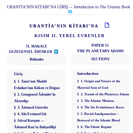
URANTİA’NIN KİTABI’NA GİRİŞ
--
Introduction to The Urantia Book
URANTİA’NIN KİTABI’NA
KISIM II. YEREL EVRENLER
PAPER 51
51. MAKALE
THE PLANETARY ADAMS
GEZEGENSEL ÂDEMLER
SECTIONS
Bölümler
Introduction
Giriş
§ 1. Tanrı’nın Maddi
§ 1. Origin and Nature of the
Evlatları’nın Köken ve Doğası
Material Sons of God
§ 2. Gezegensel Âdemler’in
§ 2. Transit of the Planetary Adams
Aktarılışı
§ 3. The Adamic Missions
§ 3. Âdemsel Görevler
§ 4. The Six Evolutionary Races
§ 4. Altı Evrimsel Irk
§ 5. Racial Amalgamation—
§ Irksal Karışım —
Bestowal of the Adamic Blood
Âdemsel Kan’ın Bahşedilişi
§ 6. The Edenic Regime