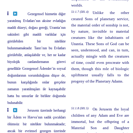
worlds.
51:1.7 (581.4)
Unlike the other
Gezegensel hizmetin diğer
created Sons of planetary service,
yaratılmış Evlatları’nın aksine evlatlığın
the material order of sonship is not,
maddi düzeyi, doğası gereği, Urantia’nın
by nature, invisible to material
sakinleri gibi maddi varlıklar için
creatures like the inhabitants of
görülebilen bir nitelikte
Urantia. These Sons of God can be
bulunmamaktadır. Tanrı’nın bu Evlatları
seen, understood, and can, in turn,
görülebilir, anlaşılabilir ve, her ne kadar
actually mingle with the creatures
biyolojik canlandırmanın görevi
of time, could even procreate with
genellikle Gezegensel Âdemler’in soysal
them, though this role of biologic
upliftment usually falls to the
doğumlarının sorumluluğuna düşse de,
progeny of the Planetary Adams.
bunun karşılığında onlar gerçekte
zamanın yaratılmışları ile kaynaşabilir
hatta bu unsurlar ile birlikte doğumda
bulunabilir.
51:1.8 (581.5)
On Jerusem the loyal
Jerusem üzerinde herhangi
children of any Adam and Eve are
bir Âdem ve Havva’nın sadık çocukları
immortal, but the offspring of a
ölümsüz bir nitelikte bulunmaktadır;
Material Son and Daughter
ancak bir evrimsel gezegen üzerinde