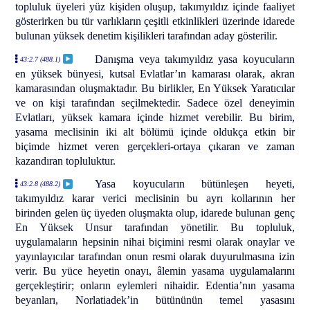
topluluk üyeleri yüz kişiden oluşup, takımyıldız içinde faaliyet
gösterirken bu tür varlıkların çeşitli etkinlikleri üzerinde idarede
bulunan yüksek denetim kişilikleri tarafından aday gösterilir.
Danışma veya takımyıldız yasa koyucuların
43:2.7 (488.1)
en yüksek bünyesi, kutsal Evlatlar’ın kamarası olarak, akran
kamarasından oluşmaktadır. Bu birlikler, En Yüksek Yaratıcılar
ve on kişi tarafından seçilmektedir. Sadece özel deneyimin
Evlatları, yüksek kamara içinde hizmet verebilir. Bu birim,
yasama meclisinin iki alt bölümü içinde oldukça etkin bir
biçimde hizmet veren gerçekleri-ortaya çıkaran ve zaman
kazandıran topluluktur.
Yasa koyucuların bütünleşen heyeti,
43:2.8 (488.2)
takımyıldız karar verici meclisinin bu ayrı kollarının her
birinden gelen üç üyeden oluşmakta olup, idarede bulunan genç
En Yüksek Unsur tarafından yönetilir. Bu topluluk,
uygulamaların hepsinin nihai biçimini resmi olarak onaylar ve
yayınlayıcılar tarafından onun resmi olarak duyurulmasına izin
verir. Bu yüce heyetin onayı, âlemin yasama uygulamalarını
gerçekleştirir; onların eylemleri nihaidir. Edentia’nın yasama
beyanları, Norlatiadek’in bütününün temel yasasını