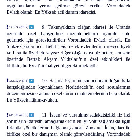
uygulamalarını yerine getirme görevi verilen Vorondadek
Evladı olarak, En Yüksek acil durum idarecisi.
9. Takımyıldızın olağan idaresi ile Urantia
43:5.11 (491.7)
üzerinde özel bahşedilme düzenlemelerini uyumlu hale
getirmek için görevlendirilen Vorondadek Evladı olarak, En
Yüksek arabulucu. Belirli baş melek eylemlerinin mevcudiyeti
ve Urantia üzerinde sayısız diğer olağan dışı hizmetler, Jerusem
üzerinde Berrak Akşam Yıldızları’nın özel etkinlikleri ile
birlikte, bu Evlat’ın faaliyetini gerektirmektedir.
10. Satania isyanının sonucundan doğan kafa
43:5.12 (491.8)
karışıklığından kaynaklanan Norlatiadek’in özel sorunlarının
düzenlenmesine adanan özel durum mahkemelerinin başı olarak
En Yüksek hâkim-avukatı.
11. İsyan ve yaratılmış sadakatsizliği ile ilgi
43:5.13 (491.9)
sorunların idaresini amaçlamak için en iyi yolu sağlamakla ilgili
Edentia yöneticilerine bağlanmış ancak Zamanın İnançlıları ile
birlikte özel bir danışman olarak görevlendirilmiş Vorondadek