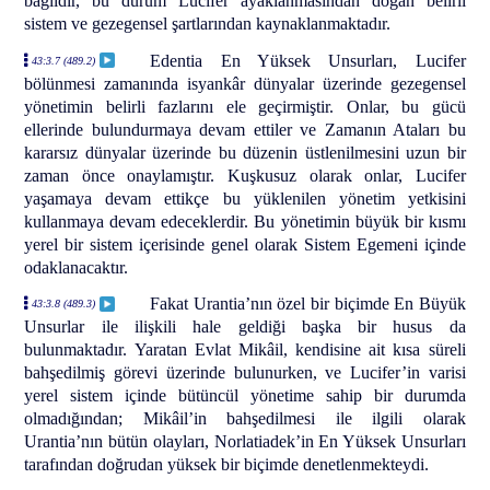
bağlıdır, bu durum Lucifer ayaklanmasından doğan belirli
sistem ve gezegensel şartlarından kaynaklanmaktadır.
Edentia En Yüksek Unsurları, Lucifer
43:3.7 (489.2)
bölünmesi zamanında isyankâr dünyalar üzerinde gezegensel
yönetimin belirli fazlarını ele geçirmiştir. Onlar, bu gücü
ellerinde bulundurmaya devam ettiler ve Zamanın Ataları bu
kararsız dünyalar üzerinde bu düzenin üstlenilmesini uzun bir
zaman önce onaylamıştır. Kuşkusuz olarak onlar, Lucifer
yaşamaya devam ettikçe bu yüklenilen yönetim yetkisini
kullanmaya devam edeceklerdir. Bu yönetimin büyük bir kısmı
yerel bir sistem içerisinde genel olarak Sistem Egemeni içinde
odaklanacaktır.
Fakat Urantia’nın özel bir biçimde En Büyük
43:3.8 (489.3)
Unsurlar ile ilişkili hale geldiği başka bir husus da
bulunmaktadır. Yaratan Evlat Mikâil, kendisine ait kısa süreli
bahşedilmiş görevi üzerinde bulunurken, ve Lucifer’in varisi
yerel sistem içinde bütüncül yönetime sahip bir durumda
olmadığından; Mikâil’in bahşedilmesi ile ilgili olarak
Urantia’nın bütün olayları, Norlatiadek’in En Yüksek Unsurları
tarafından doğrudan yüksek bir biçimde denetlenmekteydi.