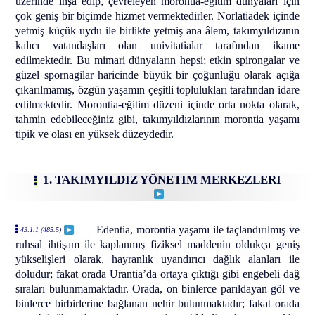
üzerinde inşa edip, çevreleyen morontia-eğitim dünyaları için
çok geniş bir biçimde hizmet vermektedirler. Norlatiadek içinde
yetmiş küçük uydu ile birlikte yetmiş ana âlem, takımyıldızının
kalıcı vatandaşları olan univitatialar tarafından ikame
edilmektedir. Bu mimari dünyaların hepsi; etkin spirongalar ve
güzel spornagilar haricinde büyük bir çoğunluğu olarak açığa
çıkarılmamış, özgün yaşamın çeşitli toplulukları tarafından idare
edilmektedir. Morontia-eğitim düzeni içinde orta nokta olarak,
tahmin edebileceğiniz gibi, takımyıldızlarının morontia yaşamı
tipik ve olası en yüksek düzeydedir.
1. TAKIMYILDIZ YÖNETIM MERKEZLERI
Edentia, morontia yaşamı ile taçlandırılmış ve
43:1.1 (485.5)
ruhsal ihtişam ile kaplanmış fiziksel maddenin oldukça geniş
yükselişleri olarak, hayranlık uyandırıcı dağlık alanları ile
doludur; fakat orada Urantia’da ortaya çıktığı gibi engebeli dağ
sıraları bulunmamaktadır. Orada, on binlerce parıldayan göl ve
binlerce birbirlerine bağlanan nehir bulunmaktadır; fakat orada