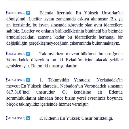
Edentia üzerinde En Yüksek Unsurlar’ın
43:5.1 (490.6)
dönüşümü, Lucifer isyanı zamanında askıya alınmıştır. Biz şu
an içerisinde, bu isyan sırasında görevde olan aynı idarecilere
sahibiz. Lucifer ve onların birlikteliklerinin bütüncül bir biçimde
arındırılacakları zamana kadar bu idarecilerde herhangi bir
değişikliğin gerçekleşmeyeceğinin çıkarımında bulunmaktayız.
Takımyıldızın mevcut hükümeti buna rağmen
43:5.2 (490.7)
Vorondadek düzeyinin on iki Evladı’nı içine alacak şekilde
genişlemiştir. Bu on iki unsur şunlardır:
1. Takımyıldız Yaratıcısı. Norlatiadek’in
43:5.3 (490.8)
mevcut En Yüksek idarecisi, Nebadon’un Vorondadek sırasının
617.318’inci unsurudur. O, kendisine ait Edentia
sorumluluklarını almadan önce bizim yerel evrenimiz boyunca
birçok takımyıldız içerisinde hizmet vermiştir.
2. Kıdemli En Yüksek Unsur birlikteliği.
43:5.4 (490.9)