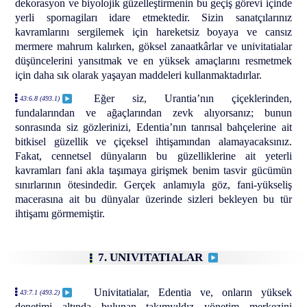
dekorasyon ve biyolojik güzelleştirmenin bu geçiş görevi içinde
yerli spornagiları idare etmektedir. Sizin sanatçılarınız
kavramlarını sergilemek için hareketsiz boyaya ve cansız
mermere mahrum kalırken, göksel zanaatkârlar ve univitatialar
düşüncelerini yansıtmak ve en yüksek amaçlarını resmetmek
için daha sık olarak yaşayan maddeleri kullanmaktadırlar.
Eğer siz, Urantia’nın çiçeklerinden,
43:6.8 (493.1)
fundalarından ve ağaçlarından zevk alıyorsanız; bunun
sonrasında siz gözlerinizi, Edentia’nın tanrısal bahçelerine ait
bitkisel güzellik ve çiçeksel ihtişamından alamayacaksınız.
Fakat, cennetsel dünyaların bu güzelliklerine ait yeterli
kavramları fani akla taşımaya girişmek benim tasvir gücümün
sınırlarının ötesindedir. Gerçek anlamıyla göz, fani-yükseliş
macerasına ait bu dünyalar üzerinde sizleri bekleyen bu tür
ihtişamı görmemiştir.
7. UNIVITATIALAR
Univitatialar, Edentia ve, onların yüksek
43:7.1 (493.2)
denetimi altında bulunan takımyıldız yönetim merkezini