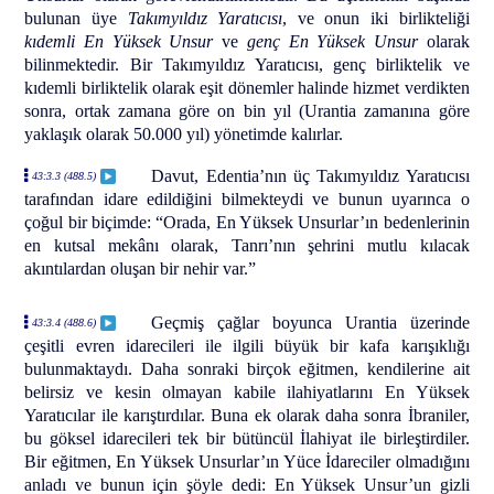
bulunan üye
Takımyıldız Yaratıcısı
, ve onun iki birlikteliği
kıdemli En Yüksek Unsur
ve
genç En Yüksek Unsur
olarak
bilinmektedir. Bir Takımyıldız Yaratıcısı, genç birliktelik ve
kıdemli birliktelik olarak eşit dönemler halinde hizmet verdikten
sonra, ortak zamana göre on bin yıl (Urantia zamanına göre
yaklaşık olarak 50.000 yıl) yönetimde kalırlar.
Davut, Edentia’nın üç Takımyıldız Yaratıcısı
43:3.3 (488.5)
tarafından idare edildiğini bilmekteydi ve bunun uyarınca o
çoğul bir biçimde: “Orada, En Yüksek Unsurlar’ın bedenlerinin
en kutsal mekânı olarak, Tanrı’nın şehrini mutlu kılacak
akıntılardan oluşan bir nehir var.”
Geçmiş çağlar boyunca Urantia üzerinde
43:3.4 (488.6)
çeşitli evren idarecileri ile ilgili büyük bir kafa karışıklığı
bulunmaktaydı. Daha sonraki birçok eğitmen, kendilerine ait
belirsiz ve kesin olmayan kabile ilahiyatlarını En Yüksek
Yaratıcılar ile karıştırdılar. Buna ek olarak daha sonra İbraniler,
bu göksel idarecileri tek bir bütüncül İlahiyat ile birleştirdiler.
Bir eğitmen, En Yüksek Unsurlar’ın Yüce İdareciler olmadığını
anladı ve bunun için şöyle dedi: En Yüksek Unsur’un gizli