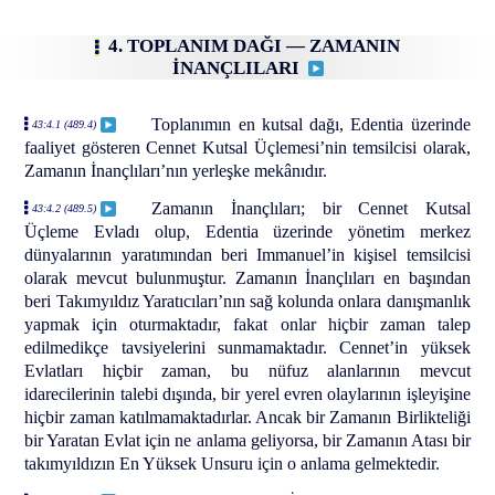
4. TOPLANIM DAĞI — ZAMANIN
İNANÇLILARI
Toplanımın en kutsal dağı, Edentia üzerinde
43:4.1 (489.4)
faaliyet gösteren Cennet Kutsal Üçlemesi’nin temsilcisi olarak,
Zamanın İnançlıları’nın yerleşke mekânıdır.
Zamanın İnançlıları; bir Cennet Kutsal
43:4.2 (489.5)
Üçleme Evladı olup, Edentia üzerinde yönetim merkez
dünyalarının yaratımından beri Immanuel’in kişisel temsilcisi
olarak mevcut bulunmuştur. Zamanın İnançlıları en başından
beri Takımyıldız Yaratıcıları’nın sağ kolunda onlara danışmanlık
yapmak için oturmaktadır, fakat onlar hiçbir zaman talep
edilmedikçe tavsiyelerini sunmamaktadır. Cennet’in yüksek
Evlatları hiçbir zaman, bu nüfuz alanlarının mevcut
idarecilerinin talebi dışında, bir yerel evren olaylarının işleyişine
hiçbir zaman katılmamaktadırlar. Ancak bir Zamanın Birlikteliği
bir Yaratan Evlat için ne anlama geliyorsa, bir Zamanın Atası bir
takımyıldızın En Yüksek Unsuru için o anlama gelmektedir.