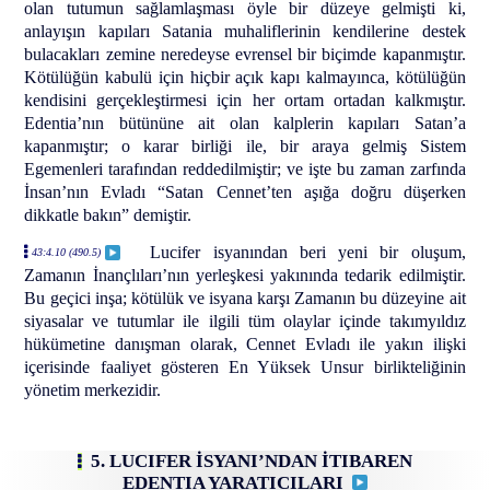
olan tutumun sağlamlaşması öyle bir düzeye gelmişti ki,
anlayışın kapıları Satania muhaliflerinin kendilerine destek
bulacakları zemine neredeyse evrensel bir biçimde kapanmıştır.
Kötülüğün kabulü için hiçbir açık kapı kalmayınca, kötülüğün
kendisini gerçekleştirmesi için her ortam ortadan kalkmıştır.
Edentia’nın bütününe ait olan kalplerin kapıları Satan’a
kapanmıştır; o karar birliği ile, bir araya gelmiş Sistem
Egemenleri tarafından reddedilmiştir; ve işte bu zaman zarfında
İnsan’nın Evladı “Satan Cennet’ten aşığa doğru düşerken
dikkatle bakın” demiştir.
Lucifer isyanından beri yeni bir oluşum,
43:4.10 (490.5)
Zamanın İnançlıları’nın yerleşkesi yakınında tedarik edilmiştir.
Bu geçici inşa; kötülük ve isyana karşı Zamanın bu düzeyine ait
siyasalar ve tutumlar ile ilgili tüm olaylar içinde takımyıldız
hükümetine danışman olarak, Cennet Evladı ile yakın ilişki
içerisinde faaliyet gösteren En Yüksek Unsur birlikteliğinin
yönetim merkezidir.
5. LUCIFER İSYANI’NDAN İTIBAREN
EDENTIA YARATICILARI