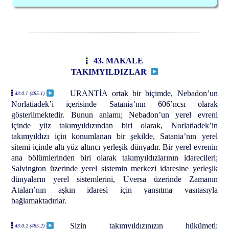
43. MAKALE
TAKIMYILDIZLAR
URANTİA ortak bir biçimde, Nebadon’un
43:0.1 (485.1)
Norlatiadek’i içerisinde Satania’nın 606’ncsı olarak
gösterilmektedir. Bunun anlamı; Nebadon’un yerel evreni
içinde yüz takımyıldızından biri olarak, Norlatiadek’in
takımyıldızı için konumlanan bir şekilde, Satania’nın yerel
sitemi içinde altı yüz altıncı yerleşik dünyadır. Bir yerel evrenin
ana bölümlerinden biri olarak takımyıldızlarının idarecileri;
Salvington üzerinde yerel sistemin merkezi idaresine yerleşik
dünyaların yerel sistemlerini, Uversa üzerinde Zamanın
Ataları’nın aşkın idaresi için yansıtma vasıtasıyla
bağlamaktadırlar.
Sizin takımyıldızınızın hükümeti;
43:0.2 (485.2)