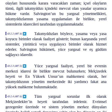
olayları hususunda karara varacakları zaman; içsel olayların
tümü, ilgili takımyıldızı içindeki mevcut olan yasalar uyarınca
hükme varılır. Salvington’un bu yargısal yönetmelikleri,
takımyıldızlarının yasama uygulamaları ile birlikte, yerel
sistemlerin idarecileri tarafından uygulanmaktadır.
Takımyıldızları böylece, yasama veya yasa
43:2.2 (487.4)
koyucu birimler olarak faaliyet gösterir; bunun karşısında yerel
sistemler, yürütücü veya uygulayıcı birimler olarak hizmet
ederler. Salvington hükümeti, yüce yargısal ve eş güdüm
sağlayıcı idaredir.
Yüce yargısal faaliyet, yerel bir evrenin
43:2.3 (487.5)
merkezi idaresi ile birlikte mevcut bulunurken; Melçizedek
heyeti ve En Yüksek Unsur’un mahkemesi olarak, her
takımyıldızının yönetim merkezinde iki yardımcı fakat ana
yüksek mahkeme bulunmaktadır.
Tüm yargısal sorunlar ilk olarak
43:2.4 (487.6)
Melçizedekler’in heyeti tarafından irdelenir. Evrimsel
gezegenler üzerinde ve sistem yönetim merkez dünyaları