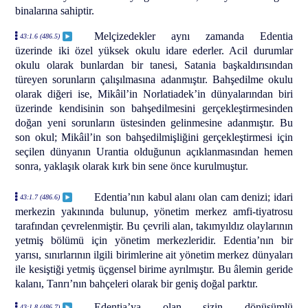
binalarına sahiptir.
Melçizedekler aynı zamanda Edentia
43:1.6 (486.5)
üzerinde iki özel yüksek okulu idare ederler. Acil durumlar
okulu olarak bunlardan bir tanesi, Satania başkaldırısından
türeyen sorunların çalışılmasına adanmıştır. Bahşedilme okulu
olarak diğeri ise, Mikâil’in Norlatiadek’in dünyalarından biri
üzerinde kendisinin son bahşedilmesini gerçekleştirmesinden
doğan yeni sorunların üstesinden gelinmesine adanmıştır. Bu
son okul; Mikâil’in son bahşedilmişliğini gerçekleştirmesi için
seçilen dünyanın Urantia olduğunun açıklanmasından hemen
sonra, yaklaşık olarak kırk bin sene önce kurulmuştur.
Edentia’nın kabul alanı olan cam denizi; idari
43:1.7 (486.6)
merkezin yakınında bulunup, yönetim merkez amfi-tiyatrosu
tarafından çevrelenmiştir. Bu çevrili alan, takımyıldız olaylarının
yetmiş bölümü için yönetim merkezleridir. Edentia’nın bir
yarısı, sınırlarının ilgili birimlerine ait yönetim merkez dünyaları
ile kesiştiği yetmiş üçgensel birime ayrılmıştır. Bu âlemin geride
kalanı, Tanrı’nın bahçeleri olarak bir geniş doğal parktır.
Edentia’ya olan sizin dönüşümlü
43:1.8 (486.7)