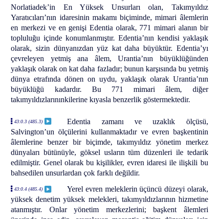
Norlatiadek’in En Yüksek Unsurları olan, Takımyıldız
Yaratıcıları’nın idaresinin makamı biçiminde, mimari âlemlerin
en merkezi ve en genişi Edentia olarak, 771 mimari alanın bir
topluluğu içinde konumlanmıştır. Edentia’nın kendisi yaklaşık
olarak, sizin dünyanızdan yüz kat daha büyüktür. Edentia’yı
çevreleyen yetmiş ana âlem, Urantia’nın büyüklüğünden
yaklaşık olarak on kat daha fazladır; bunun karşısında bu yetmiş
dünya etrafında dönen on uydu, yaklaşık olarak Urantia’nın
büyüklüğü kadardır. Bu 771 mimari âlem, diğer
takımyıldızlarınınkilerine kıyasla benzerlik göstermektedir.
Edentia zamanı ve uzaklık ölçüsü,
43:0.3 (485.3)
Salvington’un ölçülerini kullanmaktadır ve evren başkentinin
âlemlerine benzer bir biçimde, takımyıldız yönetim merkez
dünyaları bütünüyle, göksel usların tüm düzenleri ile tedarik
edilmiştir. Genel olarak bu kişilikler, evren idaresi ile ilişkili bu
bahsedilen unsurlardan çok farklı değildir.
Yerel evren meleklerin üçüncü düzeyi olarak,
43:0.4 (485.4)
yüksek denetim yüksek melekleri, takımyıldızlarının hizmetine
atanmıştır. Onlar yönetim merkezlerini; başkent âlemleri