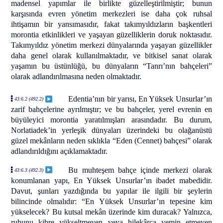
madensel yapımlar ile birlikte güzelleştirilmiştir; bunun
karşısında evren yönetim merkezleri ise daha çok ruhsal
ihtişamın bir yansımasıdır, fakat takımyıldızların başkentleri
morontia etkinlikleri ve yaşayan güzelliklerin doruk noktasıdır.
Takımyıldız yönetim merkezi dünyalarında yaşayan güzellikler
daha genel olarak kullanılmaktadır, ve bitkisel sanat olarak
yaşamın bu üstünlüğü, bu dünyaların “Tanrı’nın bahçeleri”
olarak adlandırılmasına neden olmaktadır.
Edentia’nın bir yarısı, En Yüksek Unsurlar’ın
43:6.2 (492.2)
zarif bahçelerine ayrılmıştır; ve bu bahçeler, yerel evrenin en
büyüleyici morontia yaratılmışları arasındadır. Bu durum,
Norlatiadek’in yerleşik dünyaları üzerindeki bu olağanüstü
güzel mekânların neden sıklıkla “Eden (Cennet) bahçesi” olarak
adlandırıldığını açıklamaktadır.
Bu muhteşem bahçe içinde merkezi olarak
43:6.3 (492.3)
konumlanan yapı, En Yüksek Unsurlar’ın ibadet mabedidir.
Davut, şunları yazdığında bu yapılar ile ilgili bir şeylerin
bilincinde olmalıdır: “En Yüksek Unsurlar’ın tepesine kim
yükselecek? Bu kutsal mekân üzerinde kim duracak? Yalnızca,
ruhunu kibre yükseltmeyen veya hilekârca yemin etmeyen