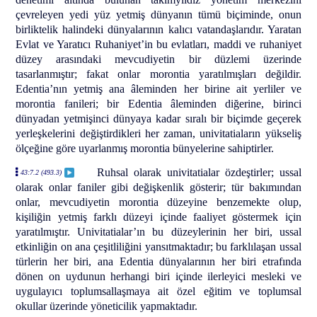
çevreleyen yedi yüz yetmiş dünyanın tümü biçiminde, onun
birliktelik halindeki dünyalarının kalıcı vatandaşlarıdır. Yaratan
Evlat ve Yaratıcı Ruhaniyet’in bu evlatları, maddi ve ruhaniyet
düzey arasındaki mevcudiyetin bir düzlemi üzerinde
tasarlanmıştır; fakat onlar morontia yaratılmışları değildir.
Edentia’nın yetmiş ana âleminden her birine ait yerliler ve
morontia fanileri; bir Edentia âleminden diğerine, birinci
dünyadan yetmişinci dünyaya kadar sıralı bir biçimde geçerek
yerleşkelerini değiştirdikleri her zaman, univitatiaların yükseliş
ölçeğine göre uyarlanmış morontia bünyelerine sahiptirler.
Ruhsal olarak univitatialar özdeştirler; ussal
43:7.2 (493.3)
olarak onlar faniler gibi değişkenlik gösterir; tür bakımından
onlar, mevcudiyetin morontia düzeyine benzemekte olup,
kişiliğin yetmiş farklı düzeyi içinde faaliyet göstermek için
yaratılmıştır. Univitatialar’ın bu düzeylerinin her biri, ussal
etkinliğin on ana çeşitliliğini yansıtmaktadır; bu farklılaşan ussal
türlerin her biri, ana Edentia dünyalarının her biri etrafında
dönen on uydunun herhangi biri içinde ilerleyici mesleki ve
uygulayıcı toplumsallaşmaya ait özel eğitim ve toplumsal
okullar üzerinde yöneticilik yapmaktadır.