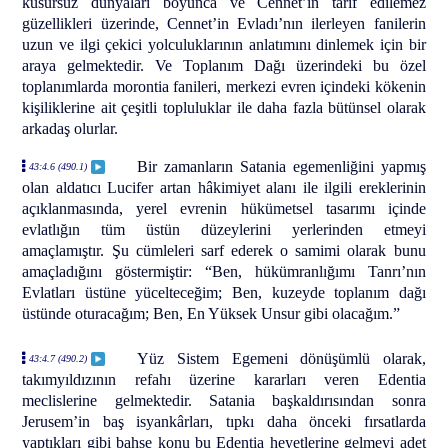
kusursuz dünyaları boyunca ve Cennet’in tarif edilemez
güzellikleri üzerinde, Cennet’in Evladı’nın ilerleyen fanilerin
uzun ve ilgi çekici yolculuklarının anlatımını dinlemek için bir
araya gelmektedir. Ve Toplanım Dağı üzerindeki bu özel
toplanımlarda morontia fanileri, merkezi evren içindeki kökenin
kişiliklerine ait çeşitli topluluklar ile daha fazla bütünsel olarak
arkadaş olurlar.
Bir zamanların Satania egemenliğini yapmış
43:4.6 (490.1)
olan aldatıcı Lucifer artan hâkimiyet alanı ile ilgili ereklerinin
açıklanmasında, yerel evrenin hükümetsel tasarımı içinde
evlatlığın tüm üstün düzeylerini yerlerinden etmeyi
amaçlamıştır. Şu cümleleri sarf ederek o samimi olarak bunu
amaçladığını göstermiştir: “Ben, hükümranlığımı Tanrı’nın
Evlatları üstüne yücelteceğim; Ben, kuzeyde toplanım dağı
üstünde oturacağım; Ben, En Yüksek Unsur gibi olacağım.”
Yüz Sistem Egemeni dönüşümlü olarak,
43:4.7 (490.2)
takımyıldızının refahı üzerine kararları veren Edentia
meclislerine gelmektedir. Satania başkaldırısından sonra
Jerusem’in baş isyankârları, tıpkı daha önceki fırsatlarda
yaptıkları gibi bahse konu bu Edentia heyetlerine gelmeyi adet