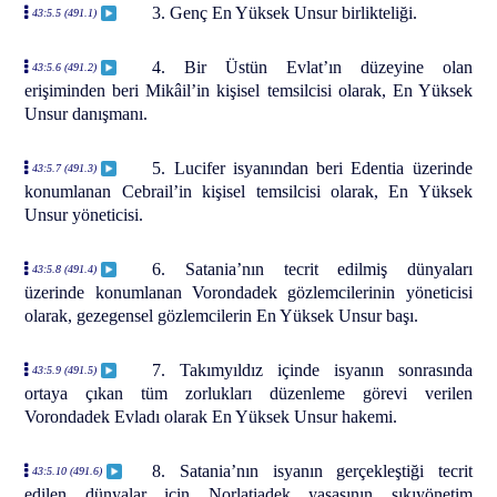
3. Genç En Yüksek Unsur birlikteliği.
43:5.5 (491.1)
4. Bir Üstün Evlat’ın düzeyine olan
43:5.6 (491.2)
erişiminden beri Mikâil’in kişisel temsilcisi olarak, En Yüksek
Unsur danışmanı.
5. Lucifer isyanından beri Edentia üzerinde
43:5.7 (491.3)
konumlanan Cebrail’in kişisel temsilcisi olarak, En Yüksek
Unsur yöneticisi.
6. Satania’nın tecrit edilmiş dünyaları
43:5.8 (491.4)
üzerinde konumlanan Vorondadek gözlemcilerinin yöneticisi
olarak, gezegensel gözlemcilerin En Yüksek Unsur başı.
7. Takımyıldız içinde isyanın sonrasında
43:5.9 (491.5)
ortaya çıkan tüm zorlukları düzenleme görevi verilen
Vorondadek Evladı olarak En Yüksek Unsur hakemi.
8. Satania’nın isyanın gerçekleştiği tecrit
43:5.10 (491.6)
edilen dünyalar için Norlatiadek yasasının sıkıyönetim