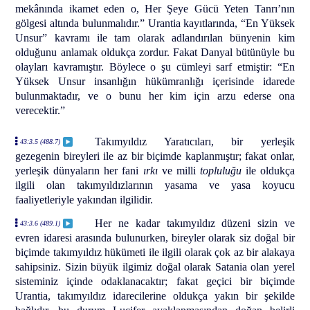
mekânında ikamet eden o, Her Şeye Gücü Yeten Tanrı’nın
gölgesi altında bulunmalıdır.” Urantia kayıtlarında, “En Yüksek
Unsur” kavramı ile tam olarak adlandırılan bünyenin kim
olduğunu anlamak oldukça zordur. Fakat Danyal bütünüyle bu
olayları kavramıştır. Böylece o şu cümleyi sarf etmiştir: “En
Yüksek Unsur insanlığın hükümranlığı içerisinde idarede
bulunmaktadır, ve o bunu her kim için arzu ederse ona
verecektir.”
Takımyıldız Yaratıcıları, bir yerleşik
43:3.5 (488.7)
gezegenin bireyleri ile az bir biçimde kaplanmıştır; fakat onlar,
yerleşik dünyaların her fani
ırkı
ve milli
topluluğu
ile oldukça
ilgili olan takımyıldızlarının yasama ve yasa koyucu
faaliyetleriyle yakından ilgilidir.
Her ne kadar takımyıldız düzeni sizin ve
43:3.6 (489.1)
evren idaresi arasında bulunurken, bireyler olarak siz doğal bir
biçimde takımyıldız hükümeti ile ilgili olarak çok az bir alakaya
sahipsiniz. Sizin büyük ilgimiz doğal olarak Satania olan yerel
sisteminiz içinde odaklanacaktır; fakat geçici bir biçimde
Urantia, takımyıldız idarecilerine oldukça yakın bir şekilde