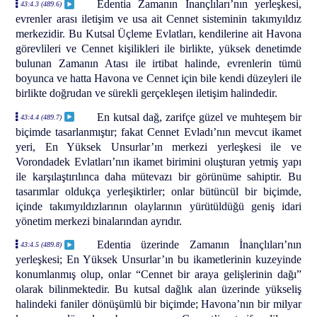
Edentia Zamanın İnançlıları’nın yerleşkesi,
43:4.3 (489.6)
evrenler arası iletişim ve usa ait Cennet sisteminin takımyıldız
merkezidir. Bu Kutsal Üçleme Evlatları, kendilerine ait Havona
görevlileri ve Cennet kişilikleri ile birlikte, yüksek denetimde
bulunan Zamanın Atası ile irtibat halinde, evrenlerin tümü
boyunca ve hatta Havona ve Cennet için bile kendi düzeyleri ile
birlikte doğrudan ve sürekli gerçekleşen iletişim halindedir.
En kutsal dağ, zarifçe güzel ve muhteşem bir
43:4.4 (489.7)
biçimde tasarlanmıştır; fakat Cennet Evladı’nın mevcut ikamet
yeri, En Yüksek Unsurlar’ın merkezi yerleşkesi ile ve
Vorondadek Evlatları’nın ikamet birimini oluşturan yetmiş yapı
ile karşılaştırılınca daha mütevazı bir görünüme sahiptir. Bu
tasarımlar oldukça yerleşiktirler; onlar bütüncül bir biçimde,
içinde takımyıldızlarının olaylarının yürütüldüğü geniş idari
yönetim merkezi binalarından ayrıdır.
Edentia üzerinde Zamanın İnançlıları’nın
43:4.5 (489.8)
yerleşkesi; En Yüksek Unsurlar’ın bu ikametlerinin kuzeyinde
konumlanmış olup, onlar “Cennet bir araya gelişlerinin dağı”
olarak bilinmektedir. Bu kutsal dağlık alan üzerinde yükseliş
halindeki faniler dönüşümlü bir biçimde; Havona’nın bir milyar