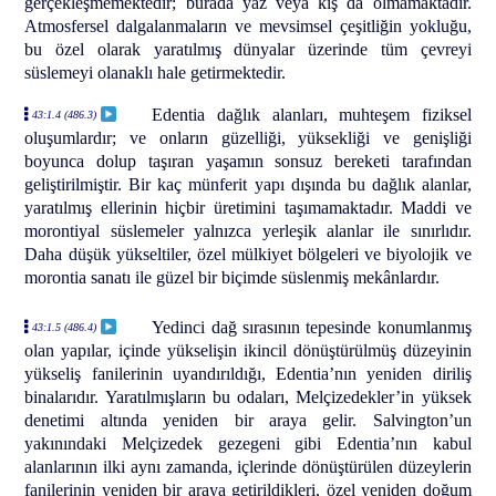
gerçekleşmemektedir; burada yaz veya kış da olmamaktadır.
Atmosfersel dalgalanmaların ve mevsimsel çeşitliğin yokluğu,
bu özel olarak yaratılmış dünyalar üzerinde tüm çevreyi
süslemeyi olanaklı hale getirmektedir.
Edentia dağlık alanları, muhteşem fiziksel
43:1.4 (486.3)
oluşumlardır; ve onların güzelliği, yüksekliği ve genişliği
boyunca dolup taşıran yaşamın sonsuz bereketi tarafından
geliştirilmiştir. Bir kaç münferit yapı dışında bu dağlık alanlar,
yaratılmış ellerinin hiçbir üretimini taşımamaktadır. Maddi ve
morontiyal süslemeler yalnızca yerleşik alanlar ile sınırlıdır.
Daha düşük yükseltiler, özel mülkiyet bölgeleri ve biyolojik ve
morontia sanatı ile güzel bir biçimde süslenmiş mekânlardır.
Yedinci dağ sırasının tepesinde konumlanmış
43:1.5 (486.4)
olan yapılar, içinde yükselişin ikincil dönüştürülmüş düzeyinin
yükseliş fanilerinin uyandırıldığı, Edentia’nın yeniden diriliş
binalarıdır. Yaratılmışların bu odaları, Melçizedekler’in yüksek
denetimi altında yeniden bir araya gelir. Salvington’un
yakınındaki Melçizedek gezegeni gibi Edentia’nın kabul
alanlarının ilki aynı zamanda, içlerinde dönüştürülen düzeylerin
fanilerinin yeniden bir araya getirildikleri, özel yeniden doğum