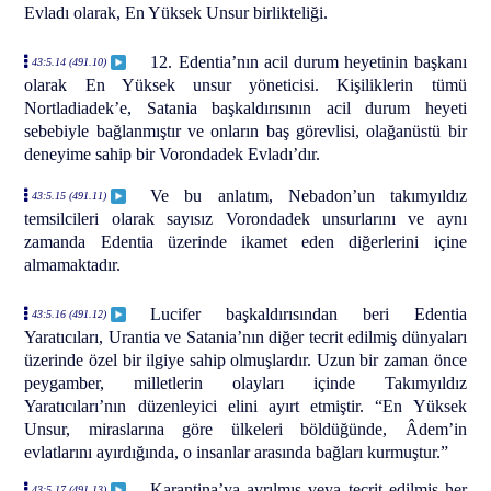
Evladı olarak, En Yüksek Unsur birlikteliği.
12. Edentia’nın acil durum heyetinin başkanı
43:5.14 (491.10)
olarak En Yüksek unsur yöneticisi. Kişiliklerin tümü
Nortladiadek’e, Satania başkaldırısının acil durum heyeti
sebebiyle bağlanmıştır ve onların baş görevlisi, olağanüstü bir
deneyime sahip bir Vorondadek Evladı’dır.
Ve bu anlatım, Nebadon’un takımyıldız
43:5.15 (491.11)
temsilcileri olarak sayısız Vorondadek unsurlarını ve aynı
zamanda Edentia üzerinde ikamet eden diğerlerini içine
almamaktadır.
Lucifer başkaldırısından beri Edentia
43:5.16 (491.12)
Yaratıcıları, Urantia ve Satania’nın diğer tecrit edilmiş dünyaları
üzerinde özel bir ilgiye sahip olmuşlardır. Uzun bir zaman önce
peygamber, milletlerin olayları içinde Takımyıldız
Yaratıcıları’nın düzenleyici elini ayırt etmiştir. “En Yüksek
Unsur, miraslarına göre ülkeleri böldüğünde, Âdem’in
evlatlarını ayırdığında, o insanlar arasında bağları kurmuştur.”
Karantina’ya ayrılmış veya tecrit edilmiş her
43:5.17 (491.13)