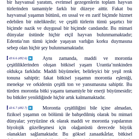
bir hayvansal yaratım, evrimsel gezegenlerin toplam hayvan
türlerinden tamamiyle farklı bir düzeye aittir. Fakat bu
hayvansal yaşamın bütünü, en ussal ve en zarif biçimde hizmet
edebilen bir niteliktedir; ve çeşitli türlerin tümü şaşırtıcı bir
biçimde nazik ve duygusal bir biçimde candandır. Bu mimari
dünyalar üstünde hiçbir etçil hayvan bulunmamaktadır;
Edentia’nın tümü içinde yaşayan varlığın korku duymasına
sebep olan hiçbir şey bulunmamaktadır.
Aynı zamanda, maddi ve morontia
43:6.6 (492.6)
çeşitliliklerinden oluşan bitkisel yaşam Urantia’nınkinden
oldukça farklıdır. Maddi büyümeler, belirleyici bir yeşil renk
tonuna sahiptir; fakat bitkisel yaşamın morontia eşleniği,
menekşe ve orkidenin çeşitli ton ve yansımasına sahiptir. Bu
türden morontia bitki yaşamı tamamiyle bir enerji büyümesidir;
bu bitkiler yenildiğinde hiçbir artık kalmamaktadır.
Morontia çeşitliliğini bile içine almadan,
43:6.7 (492.7)
fiziksel yaşamın on bölümü ile bahşedilmiş olarak bu mimari
dünyalar; yeryüzüne ek olarak maddi ve morontia yapılarının
biyolojik güzelleşmesi için olağanüstü derecede büyük
olanakları sağlamaktadır. Bu göksel zanaatkârlar, bitkisel