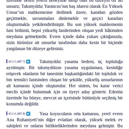
üzerinde belirli yeterli deneyime sahip olan bu düzeyin on iki
unsuru; Takımyıldız Yaratıcısı’nın baş idaresi olarak En Yüksek
Unsur’un mahkemesine iletilmek üzere, kanıtları gözden
geçirmekle, savunmaları dinlemekle ve geçici kararları
oluşturmakla yetkilendirilmiştir. Bu son yüksek mahkemenin
fani bölümü, hepsi yükseliş fanilerinden oluşan yedi hâkimden
meydana gelmektedir. Evren içinde daha yukarı çıktığınızda,
sizin türünüze ait unsurlar tarafından daha kesin bir biçimde
yargılanan bir düzeye gelirsiniz.
Takımyıldız yasama bedeni, üç topluluğa
43:2.5 (487.7)
ayrılmıştır. Bir takımyıldızın yasama uygulaması, kesinliğe
erişecek olanların bir tanesinin başkanlığındaki bir topluluk ve
bin temsilci fanisinden oluşan bir şekilde, yükseliş unsurlarının
alt kamarası içinde oluşturulur. Her sistem, bu karar verici
meclis içinde bulunmak için on üyeyi aday gösterir. Edentia
üzerinde bu bünye, mevcut an içerisinde bütünüyle seçilmiş bir
konumda değildir.
Yasa koyucuların orta kamarası, yerel evren
43:2.6 (487.8)
Ana Ruhaniyeti’nin diğer evlatları olarak, yüksek melek ev
sahipleri ve onların birlikteliklerinden meydana gelmiştir. Bu