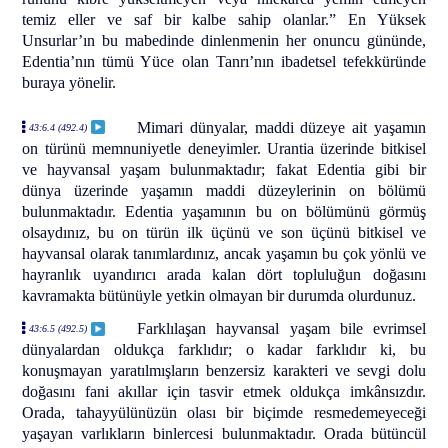
temiz eller ve saf bir kalbe sahip olanlar.” En Yüksek
Unsurlar’ın bu mabedinde dinlenmenin her onuncu gününde,
Edentia’nın tümü Yüce olan Tanrı’nın ibadetsel tefekküründe
buraya yönelir.
Mimari dünyalar, maddi düzeye ait yaşamın
43:6.4 (492.4)
on türünü memnuniyetle deneyimler. Urantia üzerinde bitkisel
ve hayvansal yaşam bulunmaktadır; fakat Edentia gibi bir
dünya üzerinde yaşamın maddi düzeylerinin on bölümü
bulunmaktadır. Edentia yaşamının bu on bölümünü görmüş
olsaydınız, bu on türün ilk üçünü ve son üçünü bitkisel ve
hayvansal olarak tanımlardınız, ancak yaşamın bu çok yönlü ve
hayranlık uyandırıcı arada kalan dört topluluğun doğasını
kavramakta bütünüyle yetkin olmayan bir durumda olurdunuz.
Farklılaşan hayvansal yaşam bile evrimsel
43:6.5 (492.5)
dünyalardan oldukça farklıdır; o kadar farklıdır ki, bu
konuşmayan yaratılmışların benzersiz karakteri ve sevgi dolu
doğasını fani akıllar için tasvir etmek oldukça imkânsızdır.
Orada, tahayyülünüzün olası bir biçimde resmedemeyeceği
yaşayan varlıkların binlercesi bulunmaktadır. Orada bütüncül