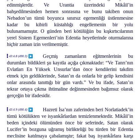
edinmişlerdir. Ve Urantia üzerindeki Mikâil’in
bahşedilmesinden hemen sonrasına ve bunu takiben onun
Nebadon’un tümü boyunca sınırsız egemenliği üstlenmesine
kadar bu kibirli küstahlığı engellemenin bir yolu
bulunamamıştır. O günden beri kötülüğün bu kışkırtıcılarının
yerel Sistem Egemenleri’nin Edentia heyetlerinde oturmalarına
hiçbir zaman izin verilmemiştir.
Geçmiş zamanların eğitmenlerinin bu
43:4.8 (490.3)
durumları bildikleri şu kayıtla açığa çıkmaktadır: “Ve Tanrı’nın
Evlatları En Yüksek Unsurlar’dan önce kendilerini takdim
etmek için geldiklerinde, Satan’ın da onlarla bir gelip kendisini
onlar arasında tanıttığı bir gün vardı.” Ve bu ifade, Satan’ın
tekrar ortaya çıkma ihtimaline değinmesinden bağımsız olarak
gerçeğin bir ifadesidir.
Hazreti İsa’nın zaferinden beri Norlatiadek’in
43:4.9 (490.4)
tümü kötülükten ve isyankârlardan temizlenmektedir. Mikâil’in
beden içindeki ölümünden önce bir seferinde, Satan olarak
Lucifer’in bozguna uğramış birlikteliği bu türden bir Edentia
meclisine katılmaya çabalamıştır; fakat baş isyankârlara karşı