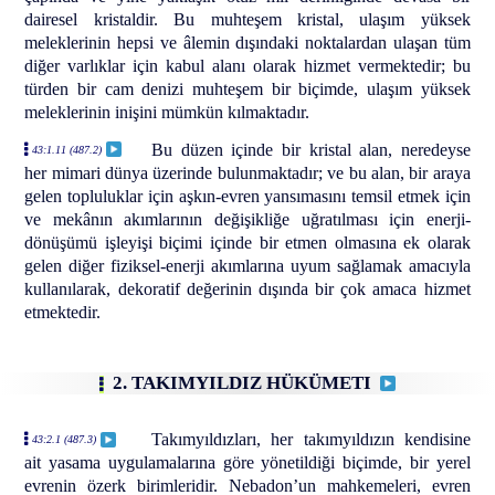
dairesel kristaldir. Bu muhteşem kristal, ulaşım yüksek
meleklerinin hepsi ve âlemin dışındaki noktalardan ulaşan tüm
diğer varlıklar için kabul alanı olarak hizmet vermektedir; bu
türden bir cam denizi muhteşem bir biçimde, ulaşım yüksek
meleklerinin inişini mümkün kılmaktadır.
Bu düzen içinde bir kristal alan, neredeyse
43:1.11 (487.2)
her mimari dünya üzerinde bulunmaktadır; ve bu alan, bir araya
gelen topluluklar için aşkın-evren yansımasını temsil etmek için
ve mekânın akımlarının değişikliğe uğratılması için enerji-
dönüşümü işleyişi biçimi içinde bir etmen olmasına ek olarak
gelen diğer fiziksel-enerji akımlarına uyum sağlamak amacıyla
kullanılarak, dekoratif değerinin dışında bir çok amaca hizmet
etmektedir.
2. TAKIMYILDIZ HÜKÜMETI
Takımyıldızları, her takımyıldızın kendisine
43:2.1 (487.3)
ait yasama uygulamalarına göre yönetildiği biçimde, bir yerel
evrenin özerk birimleridir. Nebadon’un mahkemeleri, evren