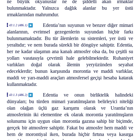
ne büyük okyanuslar ne de şiddetli akan ırmaklar
bulunmaktadır. Yalnızca dağlık alanlar bu yer üstü
ırmaklarından mahrumdur.
Edentia’nın suyunun ve benzer diğer mimari
43:1.2 (486.1)
alanlarının, evrimsel gezegenlerin suyundan hiçbir farkı
bulunmamaktadır. Bu tür âlemlerin su sistemleri, yer üstü ve
yeraltıdır; ve nem burada sürekli bir döngüye sahiptir. Edentia,
her ne kadar ulaşımın ana kanalı atmosfer olsa da, bu çeşitli su
yolları vasıtasıyla çevrimli hale gelebilmektedir. Ruhaniyet
varlıkları doğal olarak âlemin yeryüzünden seyahat
edeceklerdir; bunun karşısında morontia ve maddi varlıklar,
maddi ve yarı-maddi araçları atmosfersel geçişi hesaba katarak
kullanmaktadır.
Edentia ve onun birliktelik halindeki
43:1.3 (486.2)
dünyaları; bu türden mimari yaratılmışların belirleyici niteliği
olan olağan üçlü gaz karışımı olarak ve Urantia’nın
atmosferinin iki elementine ek olarak morontia yaratılmışların
solunumu için uygun olan morontia gazına sahip bir biçimde,
gerçek bir atmosfere sahiptir. Fakat bu atmosfer hem maddi ve
hem de morontiyal iken, burada hiçbir fırtına veya kasırga