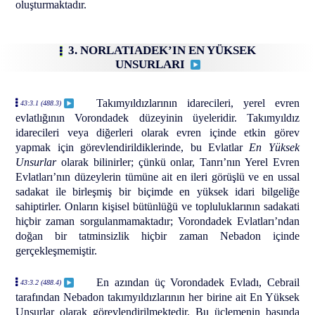
oluşturmaktadır.
3. NORLATIADEK’IN EN YÜKSEK
UNSURLARI
Takımyıldızlarının idarecileri, yerel evren
43:3.1 (488.3)
evlatlığının Vorondadek düzeyinin üyeleridir. Takımyıldız
idarecileri veya diğerleri olarak evren içinde etkin görev
yapmak için görevlendirildiklerinde, bu Evlatlar
En Yüksek
Unsurlar
olarak bilinirler; çünkü onlar, Tanrı’nın Yerel Evren
Evlatları’nın düzeylerin tümüne ait en ileri görüşlü ve en ussal
sadakat ile birleşmiş bir biçimde en yüksek idari bilgeliğe
sahiptirler. Onların kişisel bütünlüğü ve topluluklarının sadakati
hiçbir zaman sorgulanmamaktadır; Vorondadek Evlatları’ndan
doğan bir tatminsizlik hiçbir zaman Nebadon içinde
gerçekleşmemiştir.
En azından üç Vorondadek Evladı, Cebrail
43:3.2 (488.4)
tarafından Nebadon takımyıldızlarının her birine ait En Yüksek
Unsurlar olarak görevlendirilmektedir. Bu üçlemenin başında