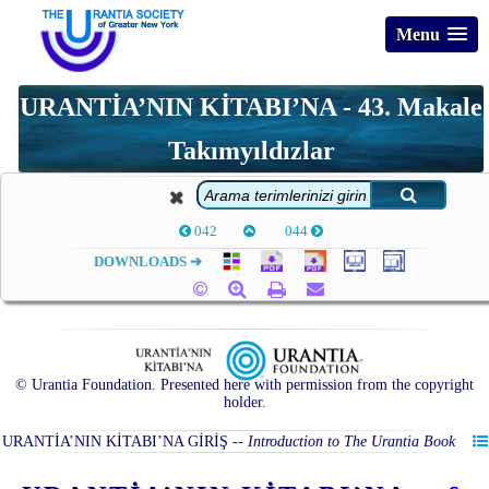
Menu
URANTİA’NIN KİTABI’NA - 43. Makale
Takımyıldızlar
042
044
DOWNLOADS ➔
© Urantia Foundation. Presented here with permission from the copyright
holder.
URANTİA’NIN KİTABI’NA GİRİŞ
--
Introduction to The Urantia Book