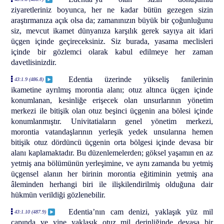
ziyaretleriniz boyunca, her ne kadar bütün gezegen sizin
araştırmanıza açık olsa da; zamanınızın büyük bir çoğunluğunu
siz, mevcut ikamet dünyanıza karşılık gerek sayıya ait idari
üçgen içinde geçireceksiniz. Siz burada, yasama meclisleri
içinde bir gözlemci olarak kabul edilmeye her zaman
davetlisinizdir.
Edentia üzerinde yükseliş fanilerinin
43:1.9 (486.8)
ikametine ayrılmış morontia alanı; otuz altınca üçgen içinde
konumlanan, kesinliğe erişecek olan unsurlarının yönetim
merkezi ile bitişik olan otuz beşinci üçgenin ana bölesi içinde
konumlanmıştır. Univitatiaların genel yönetim merkezi,
morontia vatandaşlarının yerleşik yedek unsularına hemen
bitişik otuz dördüncü üçgenin orta bölgesi içinde devasa bir
alanı kaplamaktadır. Bu düzenlemelerden; göksel yaşamın en az
yetmiş ana bölümünün yerleşimine, ve aynı zamanda bu yetmiş
üçgensel alanın her birinin morontia eğitiminin yetmiş ana
âleminden herhangi biri ile ilişkilendirilmiş olduğuna dair
hükmün verildiği gözlenebilir.
Edentia’nın cam denizi, yaklaşık yüz mil
43:1.10 (487.9)
çapında ve yine yaklaşık otuz mil derinliğinde devasa bir