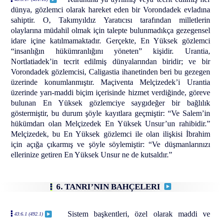
dünya, gözlemci olarak hareket eden bir Vorondadek evladına
sahiptir. O, Takımyıldız Yaratıcısı tarafından milletlerin
olaylarına müdahil olmak için talepte bulunmadıkça gezegensel
idare içine katılmamaktadır. Gerçekte, En Yüksek gözlemci
“insanlığın hükümranlığını yöneten” kişidir. Urantia,
Nortlatiadek’in tecrit edilmiş dünyalarından biridir; ve bir
Vorondadek gözlemcisi, Caligastia ihanetinden beri bu gezegen
üzerinde konumlanmıştır. Maçiventa Melçizedek’i Urantia
üzerinde yarı-maddi biçim içerisinde hizmet verdiğinde, göreve
bulunan En Yüksek gözlemciye saygıdeğer bir bağlılık
göstermiştir, bu durum şöyle kayıtlara geçmiştir: “Ve Salem’in
hükümdarı olan Melçizedek En Yüksek Unsur’un rahibidir.”
Melçizedek, bu En Yüksek gözlemci ile olan ilişkisi İbrahim
için açığa çıkarmış ve şöyle söylemiştir: “Ve düşmanlarınızı
ellerinize getiren En Yüksek Unsur ne de kutsaldır.”
6. TANRI’NIN BAHÇELERI
Sistem başkentleri, özel olarak maddi ve
43:6.1 (492.1)