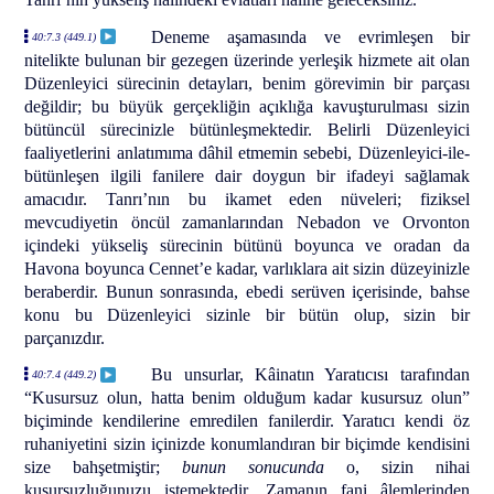
Deneme aşamasında ve evrimleşen bir
40:7.3 (449.1)
nitelikte bulunan bir gezegen üzerinde yerleşik hizmete ait olan
Düzenleyici sürecinin detayları, benim görevimin bir parçası
değildir; bu büyük gerçekliğin açıklığa kavuşturulması sizin
bütüncül sürecinizle bütünleşmektedir. Belirli Düzenleyici
faaliyetlerini anlatımıma dâhil etmemin sebebi, Düzenleyici-ile-
bütünleşen ilgili fanilere dair doygun bir ifadeyi sağlamak
amacıdır. Tanrı’nın bu ikamet eden nüveleri; fiziksel
mevcudiyetin öncül zamanlarından Nebadon ve Orvonton
içindeki yükseliş sürecinin bütünü boyunca ve oradan da
Havona boyunca Cennet’e kadar, varlıklara ait sizin düzeyinizle
beraberdir. Bunun sonrasında, ebedi serüven içerisinde, bahse
konu bu Düzenleyici sizinle bir bütün olup, sizin bir
parçanızdır.
Bu unsurlar, Kâinatın Yaratıcısı tarafından
40:7.4 (449.2)
“Kusursuz olun, hatta benim olduğum kadar kusursuz olun”
biçiminde kendilerine emredilen fanilerdir. Yaratıcı kendi öz
ruhaniyetini sizin içinizde konumlandıran bir biçimde kendisini
size bahşetmiştir;
bunun sonucunda
o, sizin nihai
kusursuzluğunuzu istemektedir. Zamanın fani âlemlerinden