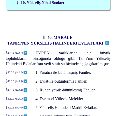
§ 10. Yükseliş Nihai Sonları
40. MAKALE
TANRI’NIN YÜKSELIŞ HALINDEKI EVLATLARI
EVREN varlıklarına ait büyük
40:0.1 (443.1)
topluluklarının birçoğunda olduğu gibi, Tanrı’nın Yükseliş
Halindeki Evlatları’nın yedi sınıfı şu biçimde açığa çıkarılmıştır:
1. Yaratıcı-ile-bütünleşmiş Faniler.
40:0.2 (443.2)
2. Evlat-ile-bütünleşmiş Faniler.
40:0.3 (443.3)
3. Ruhaniyet-ile-bütünleşmiş Faniler.
40:0.4 (443.4)
4. Evrimsel Yüksek Melekler.
40:0.5 (443.5)
5. Yükseliş Halindeki Maddi Evlatlar.
40:0.6 (443.6)