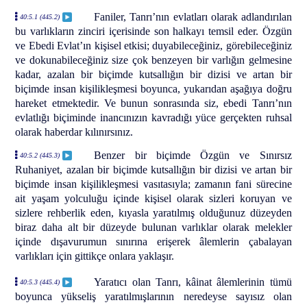
Faniler, Tanrı’nın evlatları olarak adlandırılan
40:5.1 (445.2)
bu varlıkların zinciri içerisinde son halkayı temsil eder. Özgün
ve Ebedi Evlat’ın kişisel etkisi; duyabileceğiniz, görebileceğiniz
ve dokunabileceğiniz size çok benzeyen bir varlığın gelmesine
kadar, azalan bir biçimde kutsallığın bir dizisi ve artan bir
biçimde insan kişilikleşmesi boyunca, yukarıdan aşağıya doğru
hareket etmektedir. Ve bunun sonrasında siz, ebedi Tanrı’nın
evlatlığı biçiminde inancınızın kavradığı yüce gerçekten ruhsal
olarak haberdar kılınırsınız.
Benzer bir biçimde Özgün ve Sınırsız
40:5.2 (445.3)
Ruhaniyet, azalan bir biçimde kutsallığın bir dizisi ve artan bir
biçimde insan kişilikleşmesi vasıtasıyla; zamanın fani sürecine
ait yaşam yolculuğu içinde kişisel olarak sizleri koruyan ve
sizlere rehberlik eden, kıyasla yaratılmış olduğunuz düzeyden
biraz daha alt bir düzeyde bulunan varlıklar olarak melekler
içinde dışavurumun sınırına erişerek âlemlerin çabalayan
varlıkları için gittikçe onlara yaklaşır.
Yaratıcı olan Tanrı, kâinat âlemlerinin tümü
40:5.3 (445.4)
boyunca yükseliş yaratılmışlarının neredeyse sayısız olan