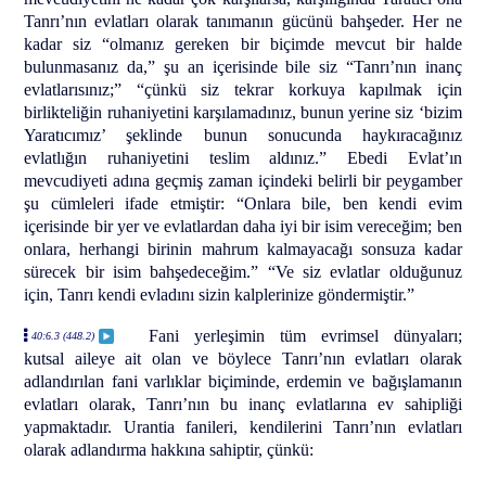
Tanrı’nın evlatları olarak tanımanın gücünü bahşeder. Her ne
kadar siz “olmanız gereken bir biçimde mevcut bir halde
bulunmasanız da,” şu an içerisinde bile siz “Tanrı’nın inanç
evlatlarısınız;” “çünkü siz tekrar korkuya kapılmak için
birlikteliğin ruhaniyetini karşılamadınız, bunun yerine siz ‘bizim
Yaratıcımız’ şeklinde bunun sonucunda haykıracağınız
evlatlığın ruhaniyetini teslim aldınız.” Ebedi Evlat’ın
mevcudiyeti adına geçmiş zaman içindeki belirli bir peygamber
şu cümleleri ifade etmiştir: “Onlara bile, ben kendi evim
içerisinde bir yer ve evlatlardan daha iyi bir isim vereceğim; ben
onlara, herhangi birinin mahrum kalmayacağı sonsuza kadar
sürecek bir isim bahşedeceğim.” “Ve siz evlatlar olduğunuz
için, Tanrı kendi evladını sizin kalplerinize göndermiştir.”
Fani yerleşimin tüm evrimsel dünyaları;
40:6.3 (448.2)
kutsal aileye ait olan ve böylece Tanrı’nın evlatları olarak
adlandırılan fani varlıklar biçiminde, erdemin ve bağışlamanın
evlatları olarak, Tanrı’nın bu inanç evlatlarına ev sahipliği
yapmaktadır. Urantia fanileri, kendilerini Tanrı’nın evlatları
olarak adlandırma hakkına sahiptir, çünkü: