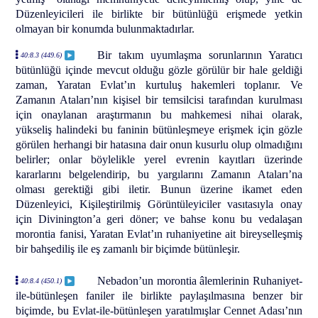
Düzenleyicileri ile birlikte bir bütünlüğü erişmede yetkin
olmayan bir konumda bulunmaktadırlar.
Bir takım uyumlaşma sorunlarının Yaratıcı
40:8.3 (449.6)
bütünlüğü içinde mevcut olduğu gözle görülür bir hale geldiği
zaman, Yaratan Evlat’ın kurtuluş hakemleri toplanır. Ve
Zamanın Ataları’nın kişisel bir temsilcisi tarafından kurulması
için onaylanan araştırmanın bu mahkemesi nihai olarak,
yükseliş halindeki bu faninin bütünleşmeye erişmek için gözle
görülen herhangi bir hatasına dair onun kusurlu olup olmadığını
belirler; onlar böylelikle yerel evrenin kayıtları üzerinde
kararlarını belgelendirip, bu yargılarını Zamanın Ataları’na
olması gerektiği gibi iletir. Bunun üzerine ikamet eden
Düzenleyici, Kişileştirilmiş Görüntüleyiciler vasıtasıyla onay
için Divinington’a geri döner; ve bahse konu bu vedalaşan
morontia fanisi, Yaratan Evlat’ın ruhaniyetine ait bireyselleşmiş
bir bahşediliş ile eş zamanlı bir biçimde bütünleşir.
Nebadon’un morontia âlemlerinin Ruhaniyet-
40:8.4 (450.1)
ile-bütünleşen faniler ile birlikte paylaşılmasına benzer bir
biçimde, bu Evlat-ile-bütünleşen yaratılmışlar Cennet Adası’nın