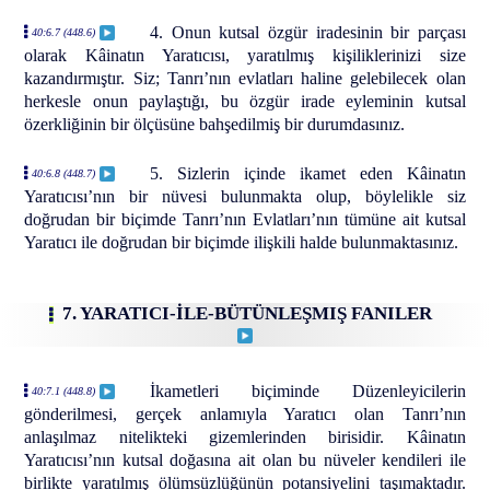
4. Onun kutsal özgür iradesinin bir parçası
40:6.7 (448.6)
olarak Kâinatın Yaratıcısı, yaratılmış kişiliklerinizi size
kazandırmıştır. Siz; Tanrı’nın evlatları haline gelebilecek olan
herkesle onun paylaştığı, bu özgür irade eyleminin kutsal
özerkliğinin bir ölçüsüne bahşedilmiş bir durumdasınız.
5. Sizlerin içinde ikamet eden Kâinatın
40:6.8 (448.7)
Yaratıcısı’nın bir nüvesi bulunmakta olup, böylelikle siz
doğrudan bir biçimde Tanrı’nın Evlatları’nın tümüne ait kutsal
Yaratıcı ile doğrudan bir biçimde ilişkili halde bulunmaktasınız.
7. YARATICI-İLE-BÜTÜNLEŞMIŞ FANILER
İkametleri biçiminde Düzenleyicilerin
40:7.1 (448.8)
gönderilmesi, gerçek anlamıyla Yaratıcı olan Tanrı’nın
anlaşılmaz nitelikteki gizemlerinden birisidir. Kâinatın
Yaratıcısı’nın kutsal doğasına ait olan bu nüveler kendileri ile
birlikte yaratılmış ölümsüzlüğünün potansiyelini taşımaktadır.