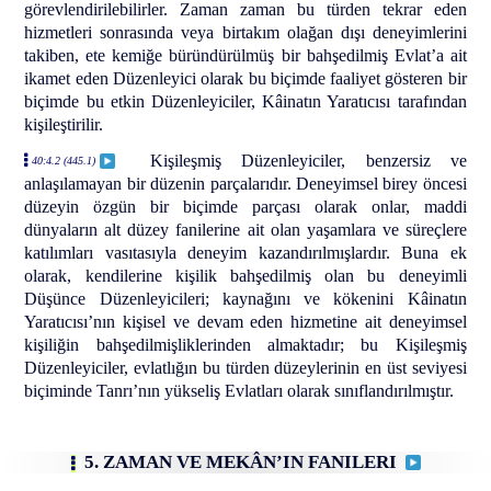
görevlendirilebilirler. Zaman zaman bu türden tekrar eden
hizmetleri sonrasında veya birtakım olağan dışı deneyimlerini
takiben, ete kemiğe büründürülmüş bir bahşedilmiş Evlat’a ait
ikamet eden Düzenleyici olarak bu biçimde faaliyet gösteren bir
biçimde bu etkin Düzenleyiciler, Kâinatın Yaratıcısı tarafından
kişileştirilir.
Kişileşmiş Düzenleyiciler, benzersiz ve
40:4.2 (445.1)
anlaşılamayan bir düzenin parçalarıdır. Deneyimsel birey öncesi
düzeyin özgün bir biçimde parçası olarak onlar, maddi
dünyaların alt düzey fanilerine ait olan yaşamlara ve süreçlere
katılımları vasıtasıyla deneyim kazandırılmışlardır. Buna ek
olarak, kendilerine kişilik bahşedilmiş olan bu deneyimli
Düşünce Düzenleyicileri; kaynağını ve kökenini Kâinatın
Yaratıcısı’nın kişisel ve devam eden hizmetine ait deneyimsel
kişiliğin bahşedilmişliklerinden almaktadır; bu Kişileşmiş
Düzenleyiciler, evlatlığın bu türden düzeylerinin en üst seviyesi
biçiminde Tanrı’nın yükseliş Evlatları olarak sınıflandırılmıştır.
5. ZAMAN VE MEKÂN’IN FANILERI