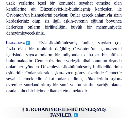
uzak yerlerine içsel bir konumda seyahat etmekte olan
kendilerine ait Düzenleyici-ile-bütünleşmiş kardeşleri ile
Orvonton’un hizmetlerini paylaşır. Onlar gerçek anlamıyla sizin
kardeşleriniz olup, siz ilgili aşkın-evrenin eğitimi boyunca
ilerlerken onların birlikteliğini büyük bir memnuniyetle
deneyimleyeceksiniz.
Evlat-ile-bütünleşmiş faniler, sayıları çok
40:8.5 (450.2)
fazla olan bir topluluk değildir; Orvonton’un aşkın-evreni
içerisinde sayıca onların bir milyondan daha az bir nüfusu
bulunmaktadır. Cennet üzerinde yerleşik nihai sonunun dışında
onlar her yönden Düzenleyici-ile-bütünleşmiş birlikteliklerinin
eşitleridir. Onlar sık sık, aşkın-evren görevi üzerinde Cennet’e
seyahat etmektedir; fakat onlar nadiren, kökenlerinin aşkın-
evrenine sınırlandırılmış bir sınıf ve bu sınıfın varlığı olarak
orada kalıcı bir biçimde ikamet etmemektedir.
9. RUHANIYET-İLE-BÜTÜNLEŞMIŞ
FANILER