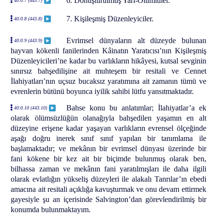
6. Dönüştürülmüş Yarı-Ölümlüler.
40:0.7 (443.7)
7. Kişileşmiş Düzenleyiciler.
40:0.8 (443.8)
Evrimsel dünyaların alt düzeyde bulunan
40:0.9 (443.9)
hayvan kökenli fanilerinden Kâinatın Yaratıcısı’nın Kişileşmiş
Düzenleyicileri’ne kadar bu varlıkların hikâyesi, kutsal sevginin
sınırsız bahşedilişine ait muhteşem bir resitali ve Cennet
İlahiyatları’nın uçsuz bucaksız yaratımına ait zamanın tümü ve
evrenlerin bütünü boyunca iyilik sahibi lütfu yansıtmaktadır.
Bahse konu bu anlatımlar; İlahiyatlar’a ek
40:0.10 (443.10)
olarak ölümsüzlüğün olanağıyla bahşedilen yaşamın en alt
düzeyine erişene kadar yaşayan varlıkların evrensel ölçeğinde
aşağı doğru inerek sınıf sınıf yapılan bir tanımlama ile
başlamaktadır; ve mekânın bir evrimsel dünyası üzerinde bir
fani kökene bir kez ait bir biçimde bulunmuş olarak ben,
bilhassa zaman ve mekânın fani yaratılmışları ile daha ilgili
olarak evlatlığın yükseliş düzeyleri ile alakalı Tanrılar’ın ebedi
amacına ait resitali açıklığa kavuşturmak ve onu devam ettirmek
gayesiyle şu an içerisinde Salvington’dan görevlendirilmiş bir
konumda bulunmaktayım.