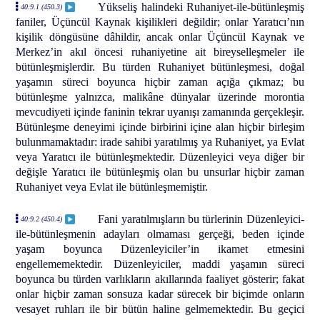
Yükseliş halindeki Ruhaniyet-ile-bütünleşmiş
40:9.1 (450.3)
faniler, Üçüncül Kaynak kişilikleri değildir; onlar Yaratıcı’nın
kişilik döngüsüne dâhildir, ancak onlar Üçüncül Kaynak ve
Merkez’in akıl öncesi ruhaniyetine ait bireyselleşmeler ile
bütünleşmişlerdir. Bu türden Ruhaniyet bütünleşmesi, doğal
yaşamın süreci boyunca hiçbir zaman açığa çıkmaz; bu
bütünleşme yalnızca, malikâne dünyalar üzerinde morontia
mevcudiyeti içinde faninin tekrar uyanışı zamanında gerçekleşir.
Bütünleşme deneyimi içinde birbirini içine alan hiçbir birleşim
bulunmamaktadır: irade sahibi yaratılmış ya Ruhaniyet, ya Evlat
veya Yaratıcı ile bütünleşmektedir. Düzenleyici veya diğer bir
değişle Yaratıcı ile bütünleşmiş olan bu unsurlar hiçbir zaman
Ruhaniyet veya Evlat ile bütünleşmemiştir.
Fani yaratılmışların bu türlerinin Düzenleyici-
40:9.2 (450.4)
ile-bütünleşmenin adayları olmaması gerçeği, beden içinde
yaşam boyunca Düzenleyiciler’in ikamet etmesini
engellememektedir. Düzenleyiciler, maddi yaşamın süreci
boyunca bu türden varlıkların akıllarında faaliyet gösterir; fakat
onlar hiçbir zaman sonsuza kadar sürecek bir biçimde onların
vesayet ruhları ile bir bütün haline gelmemektedir. Bu geçici