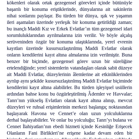
kökenleri olarak ortak gezegensel görevleri içinde bütünüyle
başarılı bir konuma eriştiklerinde, dünyalarına ait sakinlerin
nihai sonlarını paylaşır. Bu türden bir dünya, ışık ve yaşamın
ileri aşamaları üzerinde yerleşik bir konuma getirildiği zaman;
bu inançlı Maddi Kız ve Erkek Evlatlar’ın tüm gezegensel idari
sorumluluklarından ayrılmalarına izin verilir. Ve böyle alçalış
serüveninden özgür bir konuma ulaştıklarında, yerel evrenin
kayıtları üzerinde kusursuzlaştırılmış Maddi Evlatlar olarak
onların kendilerini kayıt altına almalarına izin verilmiştir. Buna
benzer bir biçimde, gezegensel görev uzun bir süreliğine
ertelendiğinde; yerel sistemlerin vatandaşları olarak sabit düzeye
ait Maddi Evlatlar, düzeylerinin âlemlerine ait etkinliklerinden
ayrılıp aynı şekilde kusursuzlaştırılmış Maddi Evlatlar biçiminde
kendilerini kayıt altına alabilirler. Bu türden işleyişsel usüllerin
ardından bahse konu bu özgürleştirilmiş Âdemler ve Havvalar;
Tanrı’nın yükseliş Evlatları olarak kayıt altına alınıp, mevcut
düzeyleri ve ruhsal erişimlerinin merkezi başlangıç noktasından
başlayarak Havona ve Cennet’e olan uzun yolculuklarına
derhal başlayabilirler. Ve onlar bu yolculuğu; Tanrı’yı bulana ve
Cennet İlahiyatları’nın ebedi hizmeti içinde Kesinliğe Erişecek
Olanların Fani Birlikleri’ne erişene kadar devam eden bir