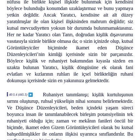
nüfusu ile birlikte kişisel ilişkide bulunmak için kendisini
böylece bulunduğu konumdan uzaklaştırmaz ve bunu yapmaya
yetkin değildir. Ancak Yaratıcı, kendisine ait alt düzey
yaratılmışlar ile olan kişisel ilişkisinden mahrum değildir; siz
kutsal mevcudiyetten yoksun bir durumda bulunmamaktasınız.
Her ne kadar Yaratıcı olan Tanrı, doğrudan kişilik dışavurumu
vasıtasıyla sizinle birlikte olmasa da; o sizin içinizde olup, kutsal
Görüntüleyiciler biçiminde ikamet eden Düşünce
Düzenleyicileri’nin kimliği içerisinde sizin bir parçanızdır.
Böylece kişilik ve ruhaniyet bakımından kıyasla sizden en
uzakta bulunan Yaratıcı, kişilik döngüsüne ek olarak fani
evlatları ve kızlarının ruhları ile içsel birlikteliğin ruhani
dokunuşu içerisinde sizin en yakınınıza gelmektedir.
Ruhaniyet tanımlanışı; kişilik kurtuluşunun
40:5.4 (445.5)
sırrını oluşturup, ruhsal yükselişin nihai sonunu belirlemektedir.
Ve Düşünce Düzenleyicileri, beden içindeki yaşam süreci
boyunca insan ile tanımlanabilecek birleşim potansiyelinin tek
ruhaniyeti olduğu için; zaman ve mekânın fanileri öncül bir
biçimde, ikamet eden Gizem Görüntüleyicileri olarak bu kutsal
bahşedilmişlikler ile onların ilişkisi uyarınca sınıflandırılır. Bu