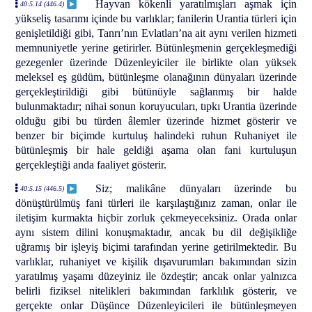
Hayvan kökenli yaratılmışları aşmak için
40:5.14 (446.4)
yükseliş tasarımı içinde bu varlıklar; fanilerin Urantia türleri için
genişletildiği gibi, Tanrı’nın Evlatları’na ait aynı verilen hizmeti
memnuniyetle yerine getirirler. Bütünleşmenin gerçekleşmediği
gezegenler üzerinde Düzenleyiciler ile birlikte olan yüksek
meleksel eş güdüm, bütünleşme olanağının dünyaları üzerinde
gerçekleştirildiği gibi bütünüyle sağlanmış bir halde
bulunmaktadır; nihai sonun koruyucuları, tıpkı Urantia üzerinde
olduğu gibi bu türden âlemler üzerinde hizmet gösterir ve
benzer bir biçimde kurtuluş halindeki ruhun Ruhaniyet ile
bütünleşmiş bir hale geldiği aşama olan fani kurtuluşun
gerçekleştiği anda faaliyet gösterir.
Siz; malikâne dünyaları üzerinde bu
40:5.15 (446.5)
dönüştürülmüş fani türleri ile karşılaştığınız zaman, onlar ile
iletişim kurmakta hiçbir zorluk çekmeyeceksiniz. Orada onlar
aynı sistem dilini konuşmaktadır, ancak bu dil değişikliğe
uğramış bir işleyiş biçimi tarafından yerine getirilmektedir. Bu
varlıklar, ruhaniyet ve kişilik dışavurumları bakımından sizin
yaratılmış yaşamı düzeyiniz ile özdeştir; ancak onlar yalnızca
belirli fiziksel nitelikleri bakımından farklılık gösterir, ve
gerçekte onlar Düşünce Düzenleyicileri ile bütünleşmeyen