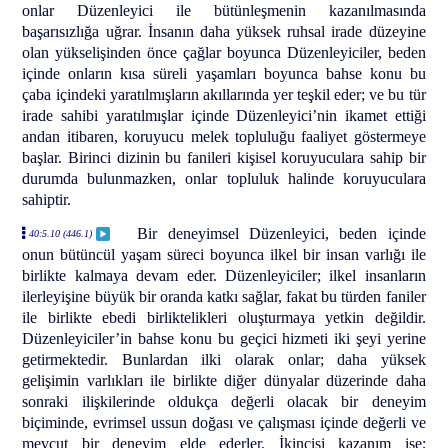
onlar Düzenleyici ile bütünleşmenin kazanılmasında
başarısızlığa uğrar. İnsanın daha yüksek ruhsal irade düzeyine
olan yükselişinden önce çağlar boyunca Düzenleyiciler, beden
içinde onların kısa süreli yaşamları boyunca bahse konu bu
çaba içindeki yaratılmışların akıllarında yer teşkil eder; ve bu tür
irade sahibi yaratılmışlar içinde Düzenleyici’nin ikamet ettiği
andan itibaren, koruyucu melek topluluğu faaliyet göstermeye
başlar. Birinci dizinin bu fanileri kişisel koruyuculara sahip bir
durumda bulunmazken, onlar topluluk halinde koruyuculara
sahiptir.
Bir deneyimsel Düzenleyici, beden içinde
40:5.10 (446.1)
onun bütüncül yaşam süreci boyunca ilkel bir insan varlığı ile
birlikte kalmaya devam eder. Düzenleyiciler; ilkel insanların
ilerleyişine büyük bir oranda katkı sağlar, fakat bu türden faniler
ile birlikte ebedi birliktelikleri oluşturmaya yetkin değildir.
Düzenleyiciler’in bahse konu bu geçici hizmeti iki şeyi yerine
getirmektedir. Bunlardan ilki olarak onlar; daha yüksek
gelişimin varlıkları ile birlikte diğer dünyalar düzerinde daha
sonraki ilişkilerinde oldukça değerli olacak bir deneyim
biçiminde, evrimsel ussun doğası ve çalışması içinde değerli ve
mevcut bir deneyim elde ederler. İkincisi kazanım ise;