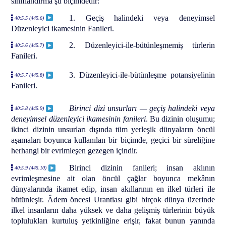
sınıflandırma şu biçimdedir:
1. Geçiş halindeki veya deneyimsel
40:5.5 (445.6)
Düzenleyici ikamesinin Fanileri.
2. Düzenleyici-ile-bütünleşmemiş türlerin
40:5.6 (445.7)
Fanileri.
3. Düzenleyici-ile-bütünleşme potansiyelinin
40:5.7 (445.8)
Fanileri.
Birinci dizi unsurları — geçiş halindeki veya
40:5.8 (445.9)
deneyimsel düzenleyici ikamesinin fanileri
. Bu dizinin oluşumu;
ikinci dizinin unsurları dışında tüm yerleşik dünyaların öncül
aşamaları boyunca kullanılan bir biçimde, geçici bir süreliğine
herhangi bir evrimleşen gezegen içindir.
Birinci dizinin fanileri; insan aklının
40:5.9 (445.10)
evrimleşmesine ait olan öncül çağlar boyunca mekânın
dünyalarında ikamet edip, insan akıllarının en ilkel türleri ile
bütünleşir. Âdem öncesi Urantiası gibi birçok dünya üzerinde
ilkel insanların daha yüksek ve daha gelişmiş türlerinin büyük
toplulukları kurtuluş yetkinliğine erişir, fakat bunun yanında