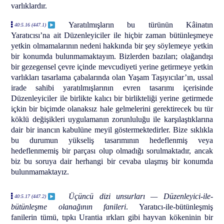
varlıklardır.
Yaratılmışların bu türünün Kâinatın
40:5.16 (447.1)
Yaratıcısı’na ait Düzenleyiciler ile hiçbir zaman bütünleşmeye
yetkin olmamalarının nedeni hakkında bir şey söylemeye yetkin
bir konumda bulunmamaktayım. Bizlerden bazıları; olağandışı
bir gezegensel çevre içinde mevcudiyeti yerine getirmeye yetkin
varlıkları tasarlama çabalarında olan Yaşam Taşıyıcılar’ın, ussal
irade sahibi yaratılmışlarının evren tasarımı içerisinde
Düzenleyiciler ile birlikte kalıcı bir birlikteliği yerine getirmede
içkin bir biçimde olanaksız hale gelmelerini gerektirecek bu tür
köklü değişikleri uygulamanın zorunluluğu ile karşılaştıklarına
dair bir inancın kabulüne meyil göstermektedirler. Bize sıklıkla
bu durumun yükseliş tasarımının hedeflenmiş veya
hedeflenmemiş bir parçası olup olmadığı sorulmaktadır, ancak
biz bu soruya dair herhangi bir cevaba ulaşmış bir konumda
bulunmamaktayız.
Üçüncü dizi unsurları — Düzenleyici-ile-
40:5.17 (447.2)
bütünleşme olanağının fanileri
. Yaratıcı-ile-bütünleşmiş
fanilerin tümü, tıpkı Urantia ırkları gibi hayvan kökeninin bir