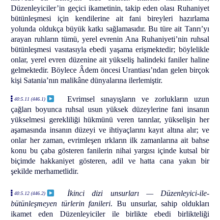
Düzenleyiciler’in geçici ikametinin, takip eden olası Ruhaniyet
bütünleşmesi için kendilerine ait fani bireyleri hazırlama
yolunda oldukça büyük katkı sağlamasıdır. Bu türe ait Tanrı’yı
arayan ruhların tümü, yerel evrenin Ana Ruhaniyeti’nin ruhsal
bütünleşmesi vasıtasıyla ebedi yaşama erişmektedir; böylelikle
onlar, yerel evren düzenine ait yükseliş halindeki faniler haline
gelmektedir. Böylece Âdem öncesi Urantiası’ndan gelen birçok
kişi Satania’nın malikâne dünyalarına ilerlemiştir.
Evrimsel sınayışların ve zorlukların uzun
40:5.11 (446.1)
çağları boyunca ruhsal usun yüksek düzeylerine fani insanın
yükselmesi gerekliliği hükmünü veren tanrılar, yükselişin her
aşamasında insanın düzeyi ve ihtiyaçlarını kayıt altına alır; ve
onlar her zaman, evrimleşen ırkların ilk zamanlarına ait bahse
konu bu çaba gösteren fanilerin nihai yargısı içinde kutsal bir
biçimde hakkaniyet gösteren, adil ve hatta cana yakın bir
şekilde merhametlidir.
İkinci dizi unsurları — Düzenleyici-ile-
40:5.12 (446.2)
bütünleşmeyen türlerin fanileri
. Bu unsurlar, sahip oldukları
ikamet eden Düzenleyiciler ile birlikte ebedi birlikteliği