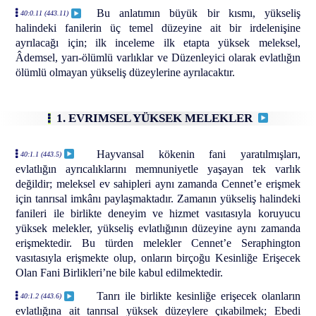
Bu anlatımın büyük bir kısmı, yükseliş
40:0.11 (443.11)
halindeki fanilerin üç temel düzeyine ait bir irdelenişine
ayrılacağı için; ilk inceleme ilk etapta yüksek meleksel,
Âdemsel, yarı-ölümlü varlıklar ve Düzenleyici olarak evlatlığın
ölümlü olmayan yükseliş düzeylerine ayrılacaktır.
1. EVRIMSEL YÜKSEK MELEKLER
Hayvansal kökenin fani yaratılmışları,
40:1.1 (443.5)
evlatlığın ayrıcalıklarını memnuniyetle yaşayan tek varlık
değildir; meleksel ev sahipleri aynı zamanda Cennet’e erişmek
için tanrısal imkânı paylaşmaktadır. Zamanın yükseliş halindeki
fanileri ile birlikte deneyim ve hizmet vasıtasıyla koruyucu
yüksek melekler, yükseliş evlatlığının düzeyine aynı zamanda
erişmektedir. Bu türden melekler Cennet’e Seraphington
vasıtasıyla erişmekte olup, onların birçoğu Kesinliğe Erişecek
Olan Fani Birlikleri’ne bile kabul edilmektedir.
Tanrı ile birlikte kesinliğe erişecek olanların
40:1.2 (443.6)
evlatlığına ait tanrısal yüksek düzeylere çıkabilmek; Ebedi