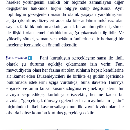
hareket yörüngesini aralıklı bir biçimde zamanlayan diğer
değişkenler hakkında hiçbir bilgiye sahip değilsiniz. Aynı
topluluğun gezegenleri arasında olarak yaşayan yaratılmışların
açığa çıkarılmış düzeyleri arasında bile anlatımı imkânsız olan
sayısız farklılık bulunmaktadır, ancak bu anlatım yükseliş süreci
ile ilişkili olan temel farklılıkları açığa çıkarmakla ilgilidir. Ve
yükseliş süreci, zaman ve mekânın fanilerine dair herhangi bir
inceleme içerisinde en önemli etkendir.
Fani kurtuluşun gerçekleşme şansı ile ilgili
40:5.19 (447.4)
olarak şu durumu açıklığa çıkarmama izin verin: Fani
mevcudiyetin olası her fazına ait olan ruhların hepsi; kendilerine
ait ikamet eden Düzenleyicileri ile birlikte eş güdün içerisinde
bulunmada isteklerini açığa vurdukça, buna ilaveten Tanrı’ya
erişmek ve onun kutsal kusursuzluğuna erişmek için derin bir
arzuyu sergiledikçe, kurtuluşa erişecektir; her ne kadar bu
arzular, “gerçek ışık dünyaya gelen her insanı aydınlatan ışıktır”
biçimindeki ilkel kavramsallaşmanın ilk zayıf kıvılcımları ile
olsa da bahse konu bu kurtuluş gerçekleşecektir.