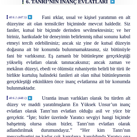
6. TANRI’NIN İNANÇ EVLATLARI
Fani ırklar, ussal ve kişisel yaratımın en alt
40:6.1 (447.5)
düzeyine ait olan temsilciler biçiminde mevcut haldedir. Siz
faniler, kutsal bir biçimde derinden sevilmektesiniz; ve her
biriniz, harikulade bir deneyimin belirlenmiş nihai sonunu kabul
etmeyi tercih edebilirsiniz; ancak siz yine de kutsal düzeyin
doğasına ait bir konumda bulunmamaktasınız, siz bütünüyle
fani bir varlıksınız. Eş zamanlı bir bütünleşme gerçekleştiği
yükseliş evlatları olarak tanınacaksınız; ancak zaman ve
mekânın düzeyi, ebedi ve ölümsüz ruhaniyetin belirli bir türü ile
birlikte kurtuluş halindeki fanileri ait olan nihai bütünleşmenin
gerçekleştiği etkinlikten önce inanç evlatlarına ait bir konumda
bulunmaktadır.
Urantia insan varlıkları olarak bu türden alt
40:6.2 (448.1)
düzey ve maddi yaratılmışların En Yüksek Unsur’un inanç
evlatları olarak Tanrı’nın evlatları olduğu asil ve yüce bir
gerçektir. “İşte; bizler üzerinde Yaratıcı sevgiyi hangi biçimde
bahşetmiş olursa olsun bizler, Tanrı’nın evlatları olarak
adlandırılmak durumundayız.” “Her kim Tanrı’nın
mevcudiyetini ne kadar çok karşılarsa, karşılığında Yaratıcı ona