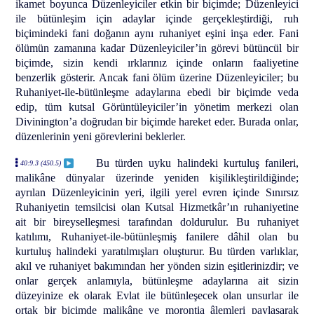
ikamet boyunca Düzenleyiciler etkin bir biçimde; Düzenleyici
ile bütünleşim için adaylar içinde gerçekleştirdiği, ruh
biçimindeki fani doğanın aynı ruhaniyet eşini inşa eder. Fani
ölümün zamanına kadar Düzenleyiciler’in görevi bütüncül bir
biçimde, sizin kendi ırklarınız içinde onların faaliyetine
benzerlik gösterir. Ancak fani ölüm üzerine Düzenleyiciler; bu
Ruhaniyet-ile-bütünleşme adaylarına ebedi bir biçimde veda
edip, tüm kutsal Görüntüleyiciler’in yönetim merkezi olan
Divinington’a doğrudan bir biçimde hareket eder. Burada onlar,
düzenlerinin yeni görevlerini beklerler.
Bu türden uyku halindeki kurtuluş fanileri,
40:9.3 (450.5)
malikâne dünyalar üzerinde yeniden kişilikleştirildiğinde;
ayrılan Düzenleyicinin yeri, ilgili yerel evren içinde Sınırsız
Ruhaniyetin temsilcisi olan Kutsal Hizmetkâr’ın ruhaniyetine
ait bir bireyselleşmesi tarafından doldurulur. Bu ruhaniyet
katılımı, Ruhaniyet-ile-bütünleşmiş fanilere dâhil olan bu
kurtuluş halindeki yaratılmışları oluşturur. Bu türden varlıklar,
akıl ve ruhaniyet bakımından her yönden sizin eşitlerinizdir; ve
onlar gerçek anlamıyla, bütünleşme adaylarına ait sizin
düzeyinize ek olarak Evlat ile bütünleşecek olan unsurlar ile
ortak bir biçimde malikâne ve morontia âlemleri paylaşarak