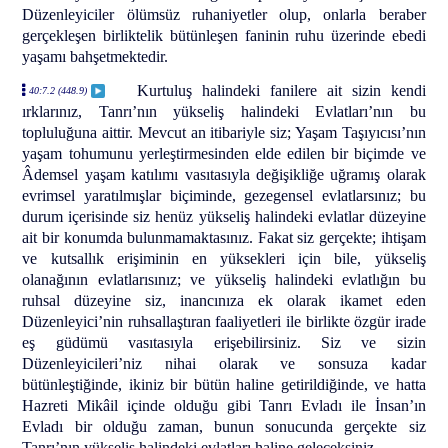
Düzenleyiciler ölümsüz ruhaniyetler olup, onlarla beraber
gerçekleşen birliktelik bütünleşen faninin ruhu üzerinde ebedi
yaşamı bahşetmektedir.
Kurtuluş halindeki fanilere ait sizin kendi
40:7.2 (448.9)
ırklarınız, Tanrı’nın yükseliş halindeki Evlatları’nın bu
topluluğuna aittir. Mevcut an itibariyle siz; Yaşam Taşıyıcısı’nın
yaşam tohumunu yerleştirmesinden elde edilen bir biçimde ve
Âdemsel yaşam katılımı vasıtasıyla değişikliğe uğramış olarak
evrimsel yaratılmışlar biçiminde, gezegensel evlatlarsınız; bu
durum içerisinde siz henüz yükseliş halindeki evlatlar düzeyine
ait bir konumda bulunmamaktasınız. Fakat siz gerçekte; ihtişam
ve kutsallık erişiminin en yüksekleri için bile, yükseliş
olanağının evlatlarısınız; ve yükseliş halindeki evlatlığın bu
ruhsal düzeyine siz, inancınıza ek olarak ikamet eden
Düzenleyici’nin ruhsallaştıran faaliyetleri ile birlikte özgür irade
eş güdümü vasıtasıyla erişebilirsiniz. Siz ve sizin
Düzenleyicileri’niz nihai olarak ve sonsuza kadar
bütünleştiğinde, ikiniz bir bütün haline getirildiğinde, ve hatta
Hazreti Mikâil içinde olduğu gibi Tanrı Evladı ile İnsan’ın
Evladı bir olduğu zaman, bunun sonucunda gerçekte siz
Tanrı’nın yükseliş halindeki evlatları haline geleceksiniz.