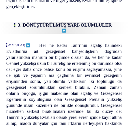
biçimde, fani unsurların ve diğer yükseliş Evlatları’nın eşliğinde
gerçekleştirirler.
3. DÖNÜŞTÜRÜLMÜŞ YARI-ÖLÜMLÜLER
Her ne kadar Tanrı’nın alçalış halindeki
40:3.1 (444.3)
Evlatları’na ait gezegensel bahşedilişlerin doğrudan
yararlarından mahrum bir biçimde olsalar da, ve her ne kadar
Cennet yükselişi uzun bir süreliğine ertelenmiş bir durumda olsa
da; eğer daha önce bahse konu bu erişimi sağlayamazsa, yine
de ışık ve yaşamın ara çağlarına bir evrimsel gezegenin
erişiminden sonra, yarı-ölümlü varlıkların iki topluluğu da
gezegensel sorumluluktan serbest bırakılır. Zaman zaman
onların birçoğu, ışığın mabedine olan alçalış ve Gezegensel
Egemen’in soyluluğuna olan Gezegensel Prens’in yükseliş
gününde insan kuzenleri ile birlikte dönüştürülür. Gezegensel
hizmetten serbest bırakılmaları üzerinde bu iki düzey de;
Tanrı’nın yükseliş Evlatları olarak yerel evren içinde kayıt altına
alınıp, maddi dünyalar için fani ırkların ilerleyişleri hakkında