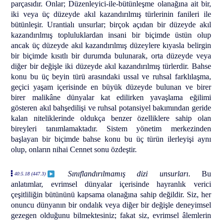
parçasıdır. Onlar; Düzenleyici-ile-bütünleşme olanağına ait bir,
iki veya üç düzeyde akıl kazandırılmış türlerinin fanileri ile
bütünleşir. Urantialı unsurlar; birçok açıdan bir düzeyde akıl
kazandırılmış topluluklardan insani bir biçimde üstün olup
ancak üç düzeyde akıl kazandırılmış düzeylere kıyasla belirgin
bir biçimde kısıtlı bir durumda bulunarak, orta düzeyde veya
diğer bir değişle iki düzeyde akıl kazandırılmış türlerdir. Bahse
konu bu üç beyin türü arasındaki ussal ve ruhsal farklılaşma,
geçici yaşam içerisinde en büyük düzeyde bulunan ve birer
birer malikâne dünyalar kat edilirken yavaşlama eğilimi
gösteren akıl bahşedilişi ve ruhsal potansiyel bakımından geride
kalan niteliklerinde oldukça benzer özelliklere sahip olan
bireyleri tanımlamaktadır. Sistem yönetim merkezinden
başlayan bir biçimde bahse konu bu üç türün ilerleyişi aynı
olup, onların nihai Cennet sonu özdeştir.
Sınıflandırılmamış dizi unsurları
. Bu
40:5.18 (447.3)
anlatımlar, evrimsel dünyalar içerisinde hayranlık verici
çeşitliliğin bütününü kapsama olanağına sahip değildir. Siz, her
onuncu dünyanın bir ondalık veya diğer bir değişle deneyimsel
gezegen olduğunu bilmektesiniz; fakat siz, evrimsel âlemlerin