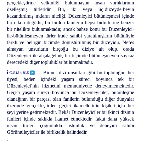
gerçekleştirme yetkinliği bulunmayan insan varlıklarının
özelleşmiş türleridir. Bir, iki veya üç-düzeyde-beyin
kazandırılmış ırkların niteliği, Düzenleyici bütünleşmesi içinde
bir etken değildir; bu türden fanilerin hepsi birbirlerine benzer
bir nitelikte bulunmaktadır, ancak bahse konu bu Düzenleyici-
ile-bütünleşmeyen türler irade sahibi yaratılmışların bütünüyle
farklı ve belirgin biçimde dönüştürülmüş bir düzeyidir. Nefes
almayan unsurların birçoğu bu diziye ait olup, orada
Düzenleyici ile alışılagelmiş bir biçimde bütünleşmeyen sayısız
derecedeki diğer topluluklar bulunmaktadır.
Birinci dizi unsurları gibi bu topluluğun her
40:5.13 (446.3)
üyesi, beden içindeki yaşam süreci boyunca tek bir
Düzenleyici’nin hizmetini memnuniyetle deneyimlemektedir.
Geçici yaşam süreci boyunca bu Düzenleyiciler, bütünleşme
olanağının bir parçası olan fanilerin bulunduğu diğer dünyalar
üzerinde gerçekleştirilen geçici ikametlerinin kişileri için her
şeyi yerine getirmektedir. Bekâr Düzenleyiciler bu ikinci dizinin
fanileri içinde sıklıkla ikamet etmektedir, fakat daha yüksek
insan türleri çoğunlukla üstünlük ve deneyim sahibi
Görüntüleyiciler ile birliktelik halindedir.