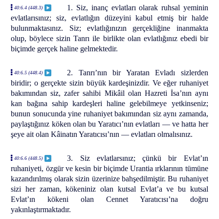
1. Siz, inanç evlatları olarak ruhsal yeminin
40:6.4 (448.3)
evlatlarısınız; siz, evlatlığın düzeyini kabul etmiş bir halde
bulunmaktasınız. Siz; evlatlığınızın gerçekliğine inanmakta
olup, böylece sizin Tanrı ile birlikte olan evlatlığınız ebedi bir
biçimde gerçek haline gelmektedir.
2. Tanrı’nın bir Yaratan Evladı sizlerden
40:6.5 (448.4)
biridir; o gerçekte sizin büyük kardeşinizdir. Ve eğer ruhaniyet
bakımından siz, zafer sahibi Mikâil olan Hazreti İsa’nın aynı
kan bağına sahip kardeşleri haline gelebilmeye yetkinseniz;
bunun sonucunda yine ruhaniyet bakımından siz aynı zamanda,
paylaştığınız köken olan bu Yaratıcı’nın evlatları — ve hatta her
şeye ait olan Kâinatın Yaratıcısı’nın — evlatları olmalısınız.
3. Siz evlatlarsınız; çünkü bir Evlat’ın
40:6.6 (448.5)
ruhaniyeti, özgür ve kesin bir biçimde Urantia ırklarının tümüne
kazandırılmış olarak sizin üzerinize bahşedilmiştir. Bu ruhaniyet
sizi her zaman, kökeniniz olan kutsal Evlat’a ve bu kutsal
Evlat’ın kökeni olan Cennet Yaratıcısı’na doğru
yakınlaştırmaktadır.