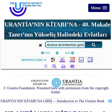
Menu
URANTİA’NIN KİTABI’NA - 40. Makale
Tanrı’nın Yükseliş Halindeki Evlatları
039
041
DOWNLOADS ➔
© Urantia Foundation. Presented here with permission from the copyright
holder.
URANTİA’NIN KİTABI’NA GİRİŞ
--
Introduction to The Urantia Book