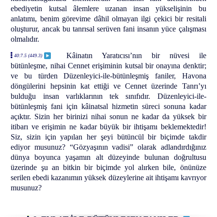
ebediyetin kutsal âlemlere uzanan insan yükselişinin bu
anlatımı, benim görevime dâhil olmayan ilgi çekici bir resitali
oluşturur, ancak bu tanrısal serüven fani insanın yüce çalışması
olmalıdır.
Kâinatın Yaratıcısı’nın bir nüvesi ile
40:7.5 (449.3)
bütünleşme, nihai Cennet erişiminin kutsal bir onayına denktir;
ve bu türden Düzenleyici-ile-bütünleşmiş faniler, Havona
döngülerini hepsinin kat ettiği ve Cennet üzerinde Tanrı’yı
bulduğu insan varlıklarının tek sınıfıdır. Düzenleyici-ile-
bütünleşmiş fani için kâinatsal hizmetin süreci sonuna kadar
açıktır. Sizin her birinizi nihai sonun ne kadar da yüksek bir
itibarı ve erişimin ne kadar büyük bir ihtişamı beklemektedir!
Siz, sizin için yapılan her şeyi bütüncül bir biçimde takdir
ediyor musunuz? “Gözyaşının vadisi” olarak adlandırdığınız
dünya boyunca yaşamın alt düzeyinde bulunan doğrultusu
üzerinde şu an bitkin bir biçimde yol alırken bile, önünüze
serilen ebedi kazanımın yüksek düzeylerine ait ihtişamı kavrıyor
musunuz?