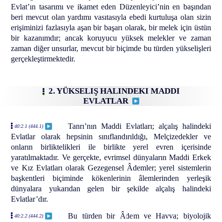
Evlat’ın tasarımı ve ikamet eden Düzenleyici’nin en başından
beri mevcut olan yardımı vasıtasıyla ebedi kurtuluşa olan sizin
erişiminizi fazlasıyla aşan bir başarı olarak, bir melek için üstün
bir kazanımdır; ancak koruyucu yüksek melekler ve zaman
zaman diğer unsurlar, mevcut bir biçimde bu türden yükselişleri
gerçekleştirmektedir.
2. YÜKSELIŞ HALINDEKI MADDI
EVLATLAR
Tanrı’nın Maddi Evlatları; alçalış halindeki
40:2.1 (444.1)
Evlatlar olarak hepsinin sınıflandırıldığı, Melçizedekler ve
onların birliktelikleri ile birlikte yerel evren içerisinde
yaratılmaktadır. Ve gerçekte, evrimsel dünyaların Maddi Erkek
ve Kız Evlatları olarak Gezegensel Âdemler; yerel sistemlerin
başkentleri biçiminde kökenlerinin âlemlerinden yerleşik
dünyalara yukarıdan gelen bir şekilde alçalış halindeki
Evlatlar’dır.
Bu türden bir Âdem ve Havva; biyolojik
40:2.2 (444.2)