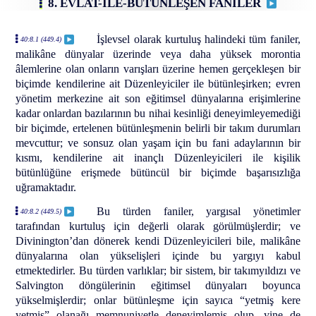
8. EVLAT-İLE-BÜTÜNLEŞEN FANILER
İşlevsel olarak kurtuluş halindeki tüm faniler,
40:8.1 (449.4)
malikâne dünyalar üzerinde veya daha yüksek morontia
âlemlerine olan onların varışları üzerine hemen gerçekleşen bir
biçimde kendilerine ait Düzenleyiciler ile bütünleşirken; evren
yönetim merkezine ait son eğitimsel dünyalarına erişimlerine
kadar onlardan bazılarının bu nihai kesinliği deneyimleyemediği
bir biçimde, ertelenen bütünleşmenin belirli bir takım durumları
mevcuttur; ve sonsuz olan yaşam için bu fani adaylarının bir
kısmı, kendilerine ait inançlı Düzenleyicileri ile kişilik
bütünlüğüne erişmede bütüncül bir biçimde başarısızlığa
uğramaktadır.
Bu türden faniler, yargısal yönetimler
40:8.2 (449.5)
tarafından kurtuluş için değerli olarak görülmüşlerdir; ve
Divinington’dan dönerek kendi Düzenleyicileri bile, malikâne
dünyalarına olan yükselişleri içinde bu yargıyı kabul
etmektedirler. Bu türden varlıklar; bir sistem, bir takımyıldızı ve
Salvington döngülerinin eğitimsel dünyaları boyunca
yükselmişlerdir; onlar bütünleşme için sayıca “yetmiş kere
yetmiş” olanağı memnuniyetle deneyimlemiş olup, yine de