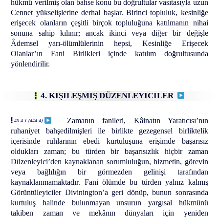
hükmü verilmiş olan bahse konu bu doğrultular vasıtasıyla uzun
Cennet yükselişlerine derhal başlar. Birinci topluluk, kesinliğe
erişecek olanların çeşitli birçok topluluğuna katılmanın nihai
sonuna sahip kılınır; ancak ikinci veya diğer bir değişle
Âdemsel yarı-ölümlülerinin hepsi, Kesinliğe Erişecek
Olanlar’ın Fani Birlikleri içinde katılım doğrultusunda
yönlendirilir.
4. KIŞILEŞMIŞ DÜZENLEYICILER
Zamanın fanileri, Kâinatın Yaratıcısı’nın
40:4.1 (444.4)
ruhaniyet bahşedilmişleri ile birlikte gezegensel birliktelik
içerisinde ruhlarının ebedi kurtuluşuna erişimde başarısız
oldukları zaman; bu türden bir başarısızlık hiçbir zaman
Düzenleyici’den kaynaklanan sorumluluğun, hizmetin, görevin
veya bağlılığın bir görmezden gelinişi tarafından
kaynaklanmamaktadır. Fani ölümde bu türden yalnız kalmış
Görüntüleyiciler Divinington’a geri dönüp, bunun sonrasında
kurtuluş halinde bulunmayan unsurun yargısal hükmünü
takiben zaman ve mekânın dünyaları için yeniden