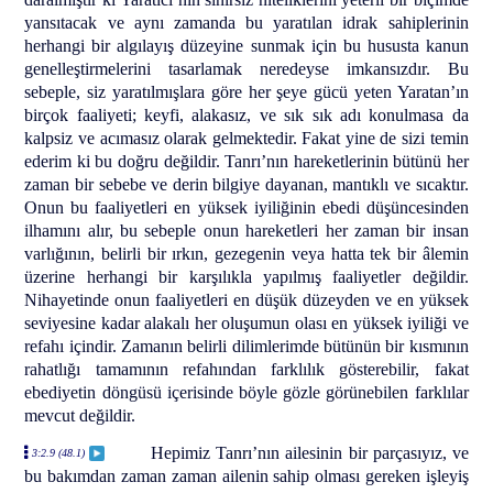
yansıtacak ve aynı zamanda bu yaratılan idrak sahiplerinin
herhangi bir algılayış düzeyine sunmak için bu hususta kanun
genelleştirmelerini tasarlamak neredeyse imkansızdır. Bu
sebeple, siz yaratılmışlara göre her şeye gücü yeten Yaratan’ın
birçok faaliyeti; keyfi, alakasız, ve sık sık adı konulmasa da
kalpsiz ve acımasız olarak gelmektedir. Fakat yine de sizi temin
ederim ki bu doğru değildir. Tanrı’nın hareketlerinin bütünü her
zaman bir sebebe ve derin bilgiye dayanan, mantıklı ve sıcaktır.
Onun bu faaliyetleri en yüksek iyiliğinin ebedi düşüncesinden
ilhamını alır, bu sebeple onun hareketleri her zaman bir insan
varlığının, belirli bir ırkın, gezegenin veya hatta tek bir âlemin
üzerine herhangi bir karşılıkla yapılmış faaliyetler değildir.
Nihayetinde onun faaliyetleri en düşük düzeyden ve en yüksek
seviyesine kadar alakalı her oluşumun olası en yüksek iyiliği ve
refahı içindir. Zamanın belirli dilimlerimde bütünün bir kısmının
rahatlığı tamamının refahından farklılık gösterebilir, fakat
ebediyetin döngüsü içerisinde böyle gözle görünebilen farklılar
mevcut değildir.
Hepimiz Tanrı’nın ailesinin bir parçasıyız, ve
3:2.9 (48.1)
bu bakımdan zaman zaman ailenin sahip olması gereken işleyiş