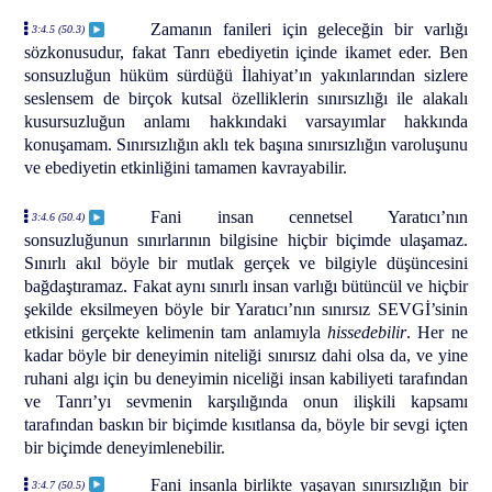
Zamanın fanileri için geleceğin bir varlığı
3:4.5 (50.3)
sözkonusudur, fakat Tanrı ebediyetin içinde ikamet eder. Ben
sonsuzluğun hüküm sürdüğü İlahiyat’ın yakınlarından sizlere
seslensem de birçok kutsal özelliklerin sınırsızlığı ile alakalı
kusursuzluğun anlamı hakkındaki varsayımlar hakkında
konuşamam. Sınırsızlığın aklı tek başına sınırsızlığın varoluşunu
ve ebediyetin etkinliğini tamamen kavrayabilir.
Fani insan cennetsel Yaratıcı’nın
3:4.6 (50.4)
sonsuzluğunun sınırlarının bilgisine hiçbir biçimde ulaşamaz.
Sınırlı akıl böyle bir mutlak gerçek ve bilgiyle düşüncesini
bağdaştıramaz. Fakat aynı sınırlı insan varlığı bütüncül ve hiçbir
şekilde eksilmeyen böyle bir Yaratıcı’nın sınırsız SEVGİ’sinin
etkisini gerçekte kelimenin tam anlamıyla
hissedebilir
. Her ne
kadar böyle bir deneyimin niteliği sınırsız dahi olsa da, ve yine
ruhani algı için bu deneyimin niceliği insan kabiliyeti tarafından
ve Tanrı’yı sevmenin karşılığında onun ilişkili kapsamı
tarafından baskın bir biçimde kısıtlansa da, böyle bir sevgi içten
bir biçimde deneyimlenebilir.
Fani insanla birlikte yaşayan sınırsızlığın bir
3:4.7 (50.5)