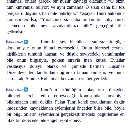
anlaması onlara gerçek bir huzur kaynağı olacaktır: “O sizin
tüm kimyanızı biliyor; ve aynı zamanda O sizin daha bir toz
parçası olduğunuz hali bile hatırlıyor.” Yaşayan Tanrı hakkında
konuşurken İsa, “Yaratıcınız siz daha ondan bir ihtiyacınızı
istemeden bile neyi arzuladığınızı bilir” gerçeğini dile
getirmiştir.
Tanrı her şeyi bilebilecek sınırsız bir güçle
3:3.3 (49.2)
donanmıştır; onun bilinci evrenseldir. Onun bireysel çevresi
kişiliklerin tümünü kapsar, ve düşük seviyedeki yaratılmışlar
bile onun bilgisiyle, gökten sırayla inen kutsal Evlatlar
vasıtasıyla dolaylı olarak ve içimizde barınan Düşünce
Düzenleyicileri tarafından doğrudan tamamlanmıştır. Ve buna
ek olarak, Sınırsız Ruhaniyet her zaman ve her yerdedir.
Tanrı’nın kötülüğün olaylarını önceden
3:3.4 (49.3)
bilmeyi tercih edip etmeyeceği konusunda tamamiyle
bilgimizden emin değiliz. Fakat Tanrı kendi çocuklarının özgür
iradesinden kaynaklanan eylemlerini önceden bilse bile, böyle
bir bilgi onların eylemlerini gerçekleştirmedeki özgürlerine en
ufak bir derecede bile engel teşkil etmez.