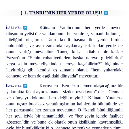
1. TANRI’NIN HER YERDE OLUŞU
Kâinatın Yaratıcı’nın her yerde mevcut
3:1.1 (44.4)
oluşunun yetisi öte yandan onun her yerde eş zamanlı bulunuşu
niteliğini oluşturur. Tanrı kendi başına iki yerde birden
bulunabilir, ve aynı zamanda sayılamayacak kadar yerde de
onun varlığı mevcuttur. Tanrı, kutsal kitabın bir kaside
Yazarı’nın “Senin ruhaniyetinden başka nereye gidebilirim?
veya senin mevcudiyetinden nereye kaçabilirim?” biçiminde
haykırdığı gibi kendisi eş zamanlı olarak “hem yukarıdaki
cennette ve hem de aşağıdaki dünyada” mevcuttur.
Koruyucu “Ben sizin hemen ulaşacağınız bir
3:1.2 (44.5)
yakınlıkta fakat aynı zamanda sizden uzaktayım” der. “Cenneti
ve dünyayı dolduran ben değil miyim?” Kâinatın Yaratıcısı
onun uçsuz bucaksız yaratılmışlarının kalplerinin bütününde ve
her parçasında her zaman mevcuttur. O “kendi bütünlüğünün
her şeyi içiyle bir tamamladığı” ve “her şeyin içinde faaliyet
gösteren”dir, ve buna ek olarak onun kişiliğinin kavramsallığı
öyle bir büyüklüktür ki o “cennete (evren) ve cennetlerin tümü