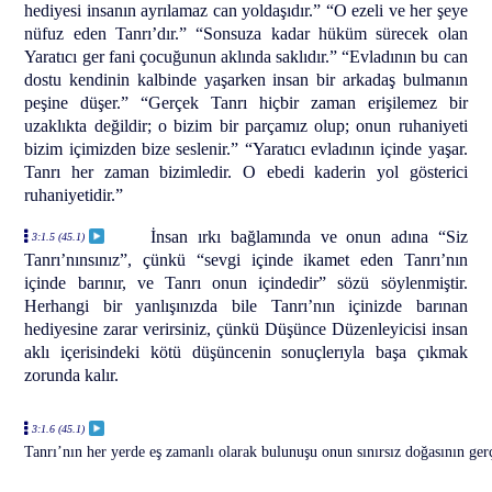
hediyesi insanın ayrılamaz can yoldaşıdır.” “O ezeli ve her şeye
nüfuz eden Tanrı’dır.” “Sonsuza kadar hüküm sürecek olan
Yaratıcı ger fani çocuğunun aklında saklıdır.” “Evladının bu can
dostu kendinin kalbinde yaşarken insan bir arkadaş bulmanın
peşine düşer.” “Gerçek Tanrı hiçbir zaman erişilemez bir
uzaklıkta değildir; o bizim bir parçamız olup; onun ruhaniyeti
bizim içimizden bize seslenir.” “Yaratıcı evladının içinde yaşar.
Tanrı her zaman bizimledir. O ebedi kaderin yol gösterici
ruhaniyetidir.”
İnsan ırkı bağlamında ve onun adına “Siz
3:1.5 (45.1)
Tanrı’nınsınız”, çünkü “sevgi içinde ikamet eden Tanrı’nın
içinde barınır, ve Tanrı onun içindedir” sözü söylenmiştir.
Herhangi bir yanlışınızda bile Tanrı’nın içinizde barınan
hediyesine zarar verirsiniz, çünkü Düşünce Düzenleyicisi insan
aklı içerisindeki kötü düşüncenin sonuçlerıyla başa çıkmak
zorunda kalır.
3:1.6 (45.1)
Tanrı’nın her yerde eş zamanlı olarak bulunuşu onun sınırsız doğasının ger