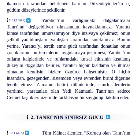
ikamesin tarafından belirlenen barınan Düzenleyiciler’in eş
güdüm düzeylerince şekillenir.
Yaratıcı’nın varlığındaki dalgalanmalar
3:1.12 (46.4)
Tanrı’nın değişebiliyor olmasından kaynaklanmaz. Yaratıcı
kimse tarafından umursanmıyor diye inzivaya çekilmez; onun
şefkati yaratılmışların yanlışları tarafından sınırlanmaz. Bunun
yerine, Yaratıcı’yı tercih etme gücü tarafından donatılan onun
çocuklarının bu tercihlerini uygulamaya geçirmesi, Yaratıcı’nın
onların kalplerinde ve ruhlarındaki kutsal etkisinin kısıtlanış
düzeyini doğrudan belirler. Yaratıcı hiçbir kısıtlama ve iltimas
olmadan kendisini bizlere özgürce bahşetmiştir. O hiçbir
insandan, gezegenden, sistemden veya evrenden birini diğerine
tercih etmez. Zamanın belirli dilimlerinde, sınırlı âlemlerin
yardımcı yaratanları olan Yedi Katmanlı Tanrı’nın sadece
Cennet kişilikleri üzerinde farklılaşan bir saygınlığı takdim eder.
2. TANRI’NIN SINIRSIZ GÜCÜ
Tüm Kâinat âlemleri “Korucu olan Tanrı’nın
3:2.1 (46.5)