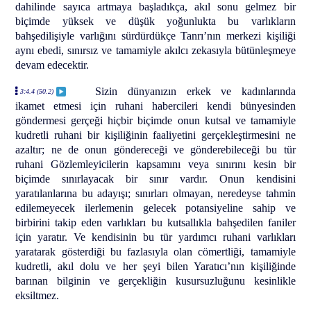
dahilinde sayıca artmaya başladıkça, akıl sonu gelmez bir
biçimde yüksek ve düşük yoğunlukta bu varlıkların
bahşedilişiyle varlığını sürdürdükçe Tanrı’nın merkezi kişiliği
aynı ebedi, sınırsız ve tamamiyle akılcı zekasıyla bütünleşmeye
devam edecektir.
Sizin dünyanızın erkek ve kadınlarında
3:4.4 (50.2)
ikamet etmesi için ruhani habercileri kendi bünyesinden
göndermesi gerçeği hiçbir biçimde onun kutsal ve tamamiyle
kudretli ruhani bir kişiliğinin faaliyetini gerçekleştirmesini ne
azaltır; ne de onun göndereceği ve gönderebileceği bu tür
ruhani Gözlemleyicilerin kapsamını veya sınırını kesin bir
biçimde sınırlayacak bir sınır vardır. Onun kendisini
yaratılanlarına bu adayışı; sınırları olmayan, neredeyse tahmin
edilemeyecek ilerlemenin gelecek potansiyeline sahip ve
birbirini takip eden varlıkları bu kutsallıkla bahşedilen faniler
için yaratır. Ve kendisinin bu tür yardımcı ruhani varlıkları
yaratarak gösterdiği bu fazlasıyla olan cömertliği, tamamiyle
kudretli, akıl dolu ve her şeyi bilen Yaratıcı’nın kişiliğinde
barınan bilginin ve gerçekliğin kusursuzluğunu kesinlikle
eksiltmez.