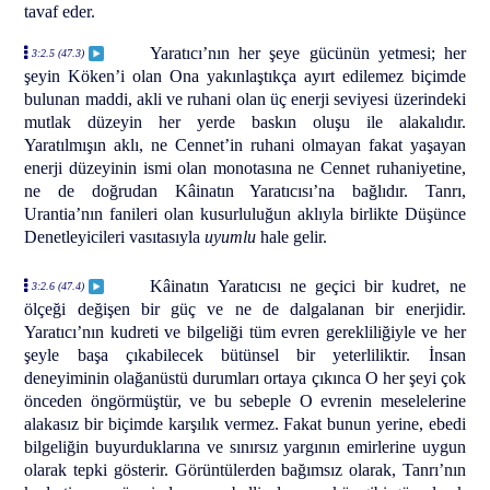
tavaf eder.
Yaratıcı’nın her şeye gücünün yetmesi; her
3:2.5 (47.3)
şeyin Köken’i olan Ona yakınlaştıkça ayırt edilemez biçimde
bulunan maddi, akli ve ruhani olan üç enerji seviyesi üzerindeki
mutlak düzeyin her yerde baskın oluşu ile alakalıdır.
Yaratılmışın aklı, ne Cennet’in ruhani olmayan fakat yaşayan
enerji düzeyinin ismi olan monotasına ne Cennet ruhaniyetine,
ne de doğrudan Kâinatın Yaratıcısı’na bağlıdır. Tanrı,
Urantia’nın fanileri olan kusurluluğun aklıyla birlikte Düşünce
Denetleyicileri vasıtasıyla
uyumlu
hale gelir.
Kâinatın Yaratıcısı ne geçici bir kudret, ne
3:2.6 (47.4)
ölçeği değişen bir güç ve ne de dalgalanan bir enerjidir.
Yaratıcı’nın kudreti ve bilgeliği tüm evren gerekliliğiyle ve her
şeyle başa çıkabilecek bütünsel bir yeterliliktir. İnsan
deneyiminin olağanüstü durumları ortaya çıkınca O her şeyi çok
önceden öngörmüştür, ve bu sebeple O evrenin meselelerine
alakasız bir biçimde karşılık vermez. Fakat bunun yerine, ebedi
bilgeliğin buyurduklarına ve sınırsız yargının emirlerine uygun
olarak tepki gösterir. Görüntülerden bağımsız olarak, Tanrı’nın