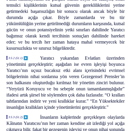
temsilci kişiliklerinin kutsal güvenin gerekliliklerini yerine
getirmedeki başarısızlığın bir sonucu olarak ancak böyle bir
durumda açığa çıkar. Böyle zamanlarda ve bu tür
yükümlülüğün yerine getirilmediği durumların karşısında, kutsal
gücün ve onun potansiyelinin yetki sınırları dahilinde Yaratıcı
bağımsız olarak kendi tercihinin sonuçları dahilinde hareket
eder; ve bu tercih her zaman hataya mahal vermeyecek bir
kusursuzlukta ve sınırsız bilgeliktedir.
Yaratıcı yukarıdan Evlatları üzerinden
3:5.2 (51.1)
yönetimini gerçekleştirir; aşağıdan ise evren işleyişi boyunca
Yaratıcı’nın uçsuz bucaksız etki alanı içerisindeki evrimsel
bölgelerinin nihai sonlarına yön veren Gezegensel Prensler’in
son halkasını oluşturduğu kırılmaz bir yönetim zinciri bulunur.
“Yeryüzü Koruyucu ve bu sebeple onun tamamlanmışlığıdır”
ifadesi artık şiirsel bir söylemden çok daha fazlasıdır. “O kralları
tahtlarından indirir ve yeni krallıklar kurar.” “En Yüksektekiler
insanlığın krallıkları içinde yönetimlerini gerçekleştirir.”
İnsanların kalplerinde gerçekleşen olaylarda
3:5.3 (51.2)
Kâinatın Yaratıcısı’nın her zaman kendine ait izlediği yol açığa
çıkmaya bilir, fakat bir gezegenin işleyişi ve onun nihai sonunda