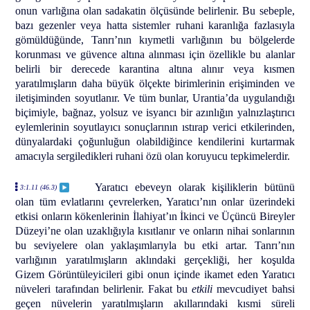
onun varlığına olan sadakatin ölçüsünde belirlenir. Bu sebeple,
bazı gezenler veya hatta sistemler ruhani karanlığa fazlasıyla
gömüldüğünde, Tanrı’nın kıymetli varlığının bu bölgelerde
korunması ve güvence altına alınması için özellikle bu alanlar
belirli bir derecede karantina altına alınır veya kısmen
yaratılmışların daha büyük ölçekte birimlerinin erişiminden ve
iletişiminden soyutlanır. Ve tüm bunlar, Urantia’da uygulandığı
biçimiyle, bağnaz, yolsuz ve isyancı bir azınlığın yalnızlaştırıcı
eylemlerinin soyutlayıcı sonuçlarının ıstırap verici etkilerinden,
dünyalardaki çoğunluğun olabildiğince kendilerini kurtarmak
amacıyla sergiledikleri ruhani özü olan koruyucu tepkimelerdir.
Yaratıcı ebeveyn olarak kişiliklerin bütünü
3:1.11 (46.3)
olan tüm evlatlarını çevrelerken, Yaratıcı’nın onlar üzerindeki
etkisi onların kökenlerinin İlahiyat’ın İkinci ve Üçüncü Bireyler
Düzeyi’ne olan uzaklığıyla kısıtlanır ve onların nihai sonlarının
bu seviyelere olan yaklaşımlarıyla bu etki artar. Tanrı’nın
varlığının yaratılmışların aklındaki gerçekliği, her koşulda
Gizem Görüntüleyicileri gibi onun içinde ikamet eden Yaratıcı
nüveleri tarafından belirlenir. Fakat bu
etkili
mevcudiyet bahsi
geçen nüvelerin yaratılmışların akıllarındaki kısmi süreli