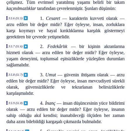
çelişmez. Tüm evrimsel yaratılmış yaşamı belirli bir takım
kaçınılmazlıklar
tarafından çevrelenmiştir. Şunları düşünün:
1.
Cesaret
— karakterin kuvveti olarak —
3:5.6 (51.5)
arzu edilen bir değer midir? Eğer öyleyse, insan, zorluklara
karşı koymayı ve hayal kırıklıklarına karşılık göstermeyi
gerektiren bir çevrede yetişmelidir.
2.
Fedekârlık
— bir kişinin akranlarına
3:5.7 (51.6)
hizmeti olarak — arzu edilen bir değer midir? Eğer öyleyse,
yaşam deneyimi, toplumsal eşitsizliklerle yüzleşilen durumları
sağlamalıdır.
3.
Umut
— güvenin ihtişamı olarak — arzu
3:5.8 (51.7)
edilen bir değer midir? Eğer öyleyse, insan mevcudiyeti sürekli
olarak, güvensizliklerle ve tekrarlanan belirsizliklerle
karşılaşmalıdır.
4.
İnanç
— insan düşüncesinin yüce bildirimi
3:5.9 (51.8)
olarak — arzu edilen bir değer midir? Eğer öyleyse, insanın
sahip olduğu akıl kendisi; inanabileceği ölçüden her zaman
daha azını bilebildiği kargaşalı çıkmazda bulmalıdır.