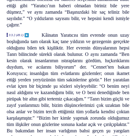
ettiği gibi “Yaratıcı’nın haberi olmadan biriniz bile yere
düşmez,” ve aynı zamanda “Başınızdaki bir saç teliniz bile
sayılıdır.” “O yıldızların sayısını bilir, ve hepsini kendi ismiyle
çağırır.”
Kâinatın Yaratıcısı tüm evrende onun uzay
3:3.2 (49.1)
boşluğunda tam olarak kaç tane yıldızın ve gezegenin gerçekte
olduğunu bilen tek kişiliktir. Her evrenin dünyalarının hepsi
Tanrı bilincinde sürekli olarak bulunur. O aynı zamanda “Ben
kesin olarak insanlarımın ıstıraplarını gördüm, hıçkırıklarını
duydum, ve acılarını biliyorum” der. “Cennet’ten bakan
Koruyucu; insanlığın tüm evlatlarını gözlemler; onun ikamet
ettiği yerden yeryüzünün tüm sakinlerine görür.” Her yaratılan
evlat içten bir biçimde şu sözleri söyleyebilir: “O benim neyi
nasıl aldığımı ve kazandığımı bilir, ve O beni denediğinde ben
pirüpak bir altın gibi tertemiz çıkacağım.” “Tanrı bizim güçlü ve
zayıf yanlarımızı bilir, bizim düşüncelerimizi çok uzaktan bile
olsa anlar ve bizim tercih ettiğimiz tüm yollarla kendisi çoktan
karşılaşmıştır.” “Bizim her kimle yapmak zorunda olduğumuz
tüm ilişkiler onun gözlerine sonuna kadar açık ve çırılçıplaktır.”
Bu bakımdan her insan varlığının bahsi geçen şu yargıları