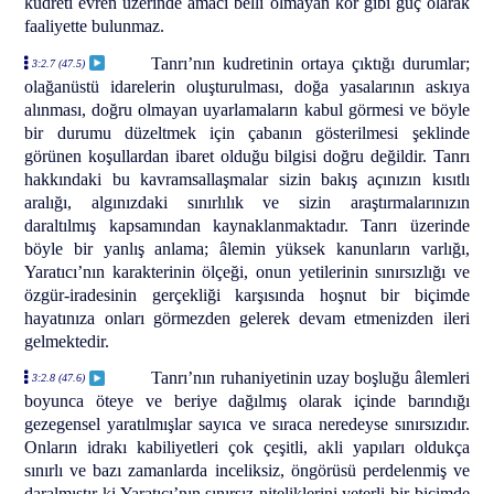
kudreti evren üzerinde amacı belli olmayan kör gibi güç olarak
faaliyette bulunmaz.
Tanrı’nın kudretinin ortaya çıktığı durumlar;
3:2.7 (47.5)
olağanüstü idarelerin oluşturulması, doğa yasalarının askıya
alınması, doğru olmayan uyarlamaların kabul görmesi ve böyle
bir durumu düzeltmek için çabanın gösterilmesi şeklinde
görünen koşullardan ibaret olduğu bilgisi doğru değildir. Tanrı
hakkındaki bu kavramsallaşmalar sizin bakış açınızın kısıtlı
aralığı, algınızdaki sınırlılık ve sizin araştırmalarınızın
daraltılmış kapsamından kaynaklanmaktadır. Tanrı üzerinde
böyle bir yanlış anlama; âlemin yüksek kanunların varlığı,
Yaratıcı’nın karakterinin ölçeği, onun yetilerinin sınırsızlığı ve
özgür-iradesinin gerçekliği karşısında hoşnut bir biçimde
hayatınıza onları görmezden gelerek devam etmenizden ileri
gelmektedir.
Tanrı’nın ruhaniyetinin uzay boşluğu âlemleri
3:2.8 (47.6)
boyunca öteye ve beriye dağılmış olarak içinde barındığı
gezegensel yaratılmışlar sayıca ve sıraca neredeyse sınırsızıdır.
Onların idrakı kabiliyetleri çok çeşitli, akli yapıları oldukça
sınırlı ve bazı zamanlarda inceliksiz, öngörüsü perdelenmiş ve
daralmıştır ki Yaratıcı’nın sınırsız niteliklerini yeterli bir biçimde