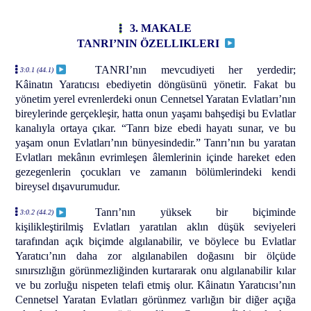
3. MAKALE
TANRI’NIN ÖZELLIKLERI
TANRI’nın mevcudiyeti her yerdedir;
3:0.1 (44.1)
Kâinatın Yaratıcısı ebediyetin döngüsünü yönetir. Fakat bu
yönetim yerel evrenlerdeki onun Cennetsel Yaratan Evlatları’nın
bireylerinde gerçekleşir, hatta onun yaşamı bahşedişi bu Evlatlar
kanalıyla ortaya çıkar. “Tanrı bize ebedi hayatı sunar, ve bu
yaşam onun Evlatları’nın bünyesindedir.” Tanrı’nın bu yaratan
Evlatları mekânın evrimleşen âlemlerinin içinde hareket eden
gezegenlerin çocukları ve zamanın bölümlerindeki kendi
bireysel dışavurumudur.
Tanrı’nın yüksek bir biçiminde
3:0.2 (44.2)
kişilikleştirilmiş Evlatları yaratılan aklın düşük seviyeleri
tarafından açık biçimde algılanabilir, ve böylece bu Evlatlar
Yaratıcı’nın daha zor algılanabilen doğasını bir ölçüde
sınırsızlığın görünmezliğinden kurtararak onu algılanabilir kılar
ve bu zorluğu nispeten telafi etmiş olur. Kâinatın Yaratıcısı’nın
Cennetsel Yaratan Evlatları görünmez varlığın bir diğer açığa