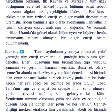
gerçekliğin bildirimi, İlk Kaynak ve Merkez’in tüm uzay
boşluğunun evrensel fiziksel olgular bütünün başat sebebi
olmasının algılanamaz gerçekliğinin ifadesidir. Bu kutsal
etkileşimden tüm fiziksel enerji ve diğer maddi dışavurumlar
türemiştir. Isıdan bağımsız ışık olarak aydınlanma İlahiyatlar’ın
ruhani olmayan dışavurumlarının bir diğeridir. Ve bununla
birlikte, Urantia’da görsel olarak bilinmeyen ve böylece henüz
tanınmamış ruhani olmayan bir diğer enerji biçimi
bulunmaktadır.
Tanrı “aydınlanmayı ortaya çıkaracak yolu”
3:2.4 (47.2)
yarattığı; tüm enerji çevrelerini oluşturduğu için o tüm gücü
denetler. Enerji düzeyinin tüm biçimlerinin dışa vurduğu
zamanın ve çeşidinin kararını vermiştir. Buna ek olarak,
cennet’in altında merkezileşen yer çekimi denetlenmesi biçimde
olan onun sonsuza kadar sürecek kavrayışında tüm bu bahsi
geçen her şey ebedi bir biçimde bir arada tutulur. Ebedi
Tanrı’nın ışığı ve enerjisi bu sebeple onun sonu olmayan
görkemli çevresi etrafında, sonu gelmeyen fakat kâinat
âlemlerinin tümünü oluşturan yıldızlarla dolu ev sahipliğinin
düzenli geçişiyle döner. Her şeyin ve her varlığın Cennet-
Kişiliği merkezi etrafında tüm yaratılmışlar ebedi bir biçimde