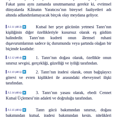
Fakat şunu aynı zamanda unutmamanız gerekir ki, evrimsel
dünyalarda Kâinatın Yaratıcısı’nın bireysel faaliyetleri adı
altında adlandırılamayacak birçok olay meydana geliyor.
Kutsal her şeye gücünün yetmesi Tanrı’nın
3:2.11 (48.3)
kişiliğinin diğer özellikleriyle kusursuz olarak eş güdüm
halindedir. Tanrı’nın kudreti onun âlemsel ruhani
dışavurumlarının sadece üç durumunda veya şartında olağan bir
biçimde kısıtlıdır:
1. Tanrı’nın doğası olarak, özellikle onun
3:2.12 (48.4)
sınırsız sevgisi, gerçekliği, güzelliği ve iyiliği tarafından.
2. Tanrı’nın iradesi olarak, onun bağışlayıcı
3:2.13 (48.5)
görevi ve evren kişilikleri ile arasındaki ebeveynsel ilişki
tarafından.
3. Tanrı’nın yasası olarak, ebedi Cennet
3:2.14 (48.6)
Kutsal Üçlemesi’nin adaleti ve doğruluğu tarafından.
Tanrı gücü bakımından sınırsız, doğası
3:2.15 (48.6)
bakımından kutsal, iradesi bakımından kesin, nitelikleri