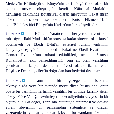
Merkez’in Bütünleştirici Bünye’nin akli döngüsünde olası bir
biçimde mevcut oluşu gibi kendisi Kâinatsal Mutlak’ın
gerilimsel çekiminde potansiyel olarak mevcuttur. Fakat insan
düzeninin aklı, evrimleşen evrenlerin Kutsal Hizmetkârlar’ı
olan Bütünleştirici Bünye’nin Kızları’nın bir bahşedişidir.
Kâinatın Yaratıcısı’nın her yerde mevcut olan
3:1.9 (46.1)
ruhaniyeti, İlahi Mutlaklık’ın sonsuza kadar sürecek olan kutsal
potansiyeli ve Ebedi Evlat’ın evrensel ruhani varlığının
faaliyetiyle eş güdüm halindedir. Fakat ne Ebedi Evlat’ın ne
Cennet Evlatları’nın ruhani etkinlikleri, ne de Sınırsız
Ruhaniyet’in akıl bahşedilmişliği, ona ait olan yaratılmış
çocuklarının kalplerinde Tanrı nüvesi olarak ikame eden
Düşünce Denetleyiciler’in doğrudan hareketlerini dışlamaz.
Tanrı’nın bir gezegende, sistemde,
3:1.10 (46.2)
takımyıldızda veya bir evrende mevcudiyeti hususunda, onun
böyle bir varlığının herhangi yaratılan bir birimde karşılık gelen
düzeyi Yüce Varlığın evrimleşen mevcudiyetinin seviyesinin bir
ölçümüdür. Bu değer, Tanrı’nın bütünüyle tanınması ve devasa
evren işleyişinin bir parçasından sistemlere ve oradan
gezegenlerin yapılarına kadar izleyen bu yapıların üzerinde