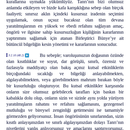
kurallarına uymakla yükümlüyüz. Tanrı’nın bizi olumsuz
anlamda etkileyen ve bizde kafa karışıklığına sebep olan birçok
faaliyeti; sınırsız aklın içindeki kusursuz iradenin seçimini
uygulamak, onun uçsuz bucaksız olan tüm devasa
yaratılmışlarının en yüksek ve ebedi refahını sağlayan amaç,
öngörü ve ilgisine sahip kusursuzluğun kişiliğinin kararlarının
yaptırımını sağlamak için atanan Birleştirici Bünye’ye ait
bütüncül bilgeliğin kesin yönetimi ve kararlarının sonucudur.
Bu sebeple; varoluşunuzun doğasının özünde
3:2.10 (48.2)
olan kısıtlılıklar ve soyut, dar görüşlü, sınırlı, özensiz ve
fazlasıyla maddiyatçı olan bakış açınız kutsal etkinliklerin
birçoğundaki sıcaklığı ve bilgeliği anlayabilmekten,
algılayabilmekten, veya görebilmekten mahrum bırakan böyle
bir kusurluluğu oluşturuyor. Bu kutsal etkinlikler karşısında
onların size olumsuz gelebilecek tarafları için baskın bir
kabalıkla dolu olup, onların sizin ve sizinle aynı yolda yürüyen
yaratılmışların rahatını ve refahını sağlamasını, gezegensel
mutluluğu ve bireysel zenginliği getirmesini ise tamamiyle
görmezden geliyorsunuz. İnsan öngörüsünün sınırlarından, sizin
kısıtlı anlayışınızdan ve sınırlı algılayışınızdan dolayı Tanrı’nın
niyetlerini yanlış anlıyorsunuz ve amaçlarını saptırıyorsunuz.