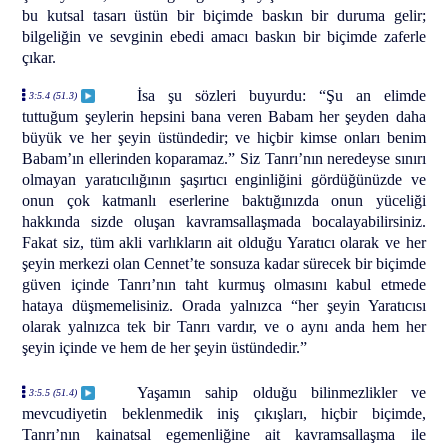
bu kutsal tasarı üstün bir biçimde baskın bir duruma gelir;
bilgeliğin ve sevginin ebedi amacı baskın bir biçimde zaferle
çıkar.
İsa şu sözleri buyurdu: “Şu an elimde
3:5.4 (51.3)
tuttuğum şeylerin hepsini bana veren Babam her şeyden daha
büyük ve her şeyin üstündedir; ve hiçbir kimse onları benim
Babam’ın ellerinden koparamaz.” Siz Tanrı’nın neredeyse sınırı
olmayan yaratıcılığının şaşırtıcı enginliğini gördüğünüzde ve
onun çok katmanlı eserlerine baktığınızda onun yüceliği
hakkında sizde oluşan kavramsallaşmada bocalayabilirsiniz.
Fakat siz, tüm akli varlıkların ait olduğu Yaratıcı olarak ve her
şeyin merkezi olan Cennet’te sonsuza kadar sürecek bir biçimde
güven içinde Tanrı’nın taht kurmuş olmasını kabul etmede
hataya düşmemelisiniz. Orada yalnızca “her şeyin Yaratıcısı
olarak yalnızca tek bir Tanrı vardır, ve o aynı anda hem her
şeyin içinde ve hem de her şeyin üstündedir.”
Yaşamın sahip olduğu bilinmezlikler ve
3:5.5 (51.4)
mevcudiyetin beklenmedik iniş çıkışları, hiçbir biçimde,
Tanrı’nın kainatsal egemenliğine ait kavramsallaşma ile