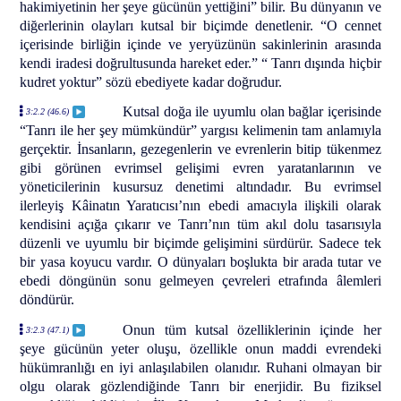
hakimiyetinin her şeye gücünün yettiğini” bilir. Bu dünyanın ve
diğerlerinin olayları kutsal bir biçimde denetlenir. “O cennet
içerisinde birliğin içinde ve yeryüzünün sakinlerinin arasında
kendi iradesi doğrultusunda hareket eder.” “ Tanrı dışında hiçbir
kudret yoktur” sözü ebediyete kadar doğrudur.
Kutsal doğa ile uyumlu olan bağlar içerisinde
3:2.2 (46.6)
“Tanrı ile her şey mümkündür” yargısı kelimenin tam anlamıyla
gerçektir. İnsanların, gezegenlerin ve evrenlerin bitip tükenmez
gibi görünen evrimsel gelişimi evren yaratanlarının ve
yöneticilerinin kusursuz denetimi altındadır. Bu evrimsel
ilerleyiş Kâinatın Yaratıcısı’nın ebedi amacıyla ilişkili olarak
kendisini açığa çıkarır ve Tanrı’nın tüm akıl dolu tasarısıyla
düzenli ve uyumlu bir biçimde gelişimini sürdürür. Sadece tek
bir yasa koyucu vardır. O dünyaları boşlukta bir arada tutar ve
ebedi döngünün sonu gelmeyen çevreleri etrafında âlemleri
döndürür.
Onun tüm kutsal özelliklerinin içinde her
3:2.3 (47.1)
şeye gücünün yeter oluşu, özellikle onun maddi evrendeki
hükümranlığı en iyi anlaşılabilen olanıdır. Ruhani olmayan bir
olgu olarak gözlendiğinde Tanrı bir enerjidir. Bu fiziksel