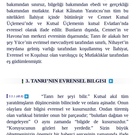
bakımından sınırsız, bilgeliği bakımından ebedi ve gerçekliği
bakımından mutlaktır. Fakat Kâinatın Yaratıcısı’nın tüm bu
nitelikleri İlahiyat içinde bütünleşir ve Cennet Kutsal
Üçlemesi’nde ve Kutsal Üçlemenin kutsal Evlatları’nda
evrensel olarak ifade edilir. Bunların dışında, Cennet’in ve
Havona’nın merkezi evreninin dışarısında; Tanrı ile alakalı her
şey Yüce’nin evrimsel mevcudiyeti tarafından sınırlı, Nihayet’in
meydana gelmiş varlığı tarafından koşullanmış ve İlahiyat,
Evrensel ve Koşulsuz olan varoluşçu üç Mutlaklıklar tarafından
eş güdümlenmiştir.
3. TANRI’NIN EVRENSEL BILGISI
“Tanrı her şeyi bilir.” Kutsal akıl tüm
3:3.1 (48.8)
yaratılmışların düşüncesinin bilincinde ve onlara aşinadır. Onun
olaylara dair bilgisi evrensel ve kusursuzdur. Ondan türemiş
olan varlıksal birimler onun bir parçasıdır; “bulutları dağıtan ve
dengeleyen” O aynı zamanda “bilgide de kusursuzdur.”
“Koruyucunun gözleri her yerdedir.” Sizin büyük
öğretmeninizin önemsiz bir haberci serçesinin zamanında ifade