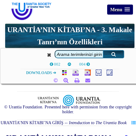
Menu
URANTİA’NIN KİTABI’NA - 3. Makale
Tanrı’nın Özellikleri
002
004
DOWNLOADS ➔
© Urantia Foundation. Presented here with permission from the copyright
holder.
URANTİA’NIN KİTABI’NA GİRİŞ
--
Introduction to The Urantia Book