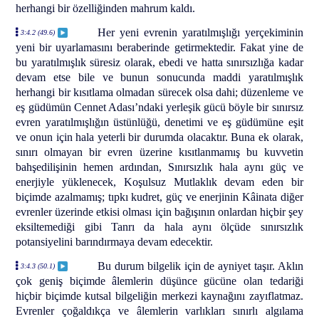
herhangi bir özelliğinden mahrum kaldı.
Her yeni evrenin yaratılmışlığı yerçekiminin
3:4.2 (49.6)
yeni bir uyarlamasını beraberinde getirmektedir. Fakat yine de
bu yaratılmışlık süresiz olarak, ebedi ve hatta sınırsızlığa kadar
devam etse bile ve bunun sonucunda maddi yaratılmışlık
herhangi bir kısıtlama olmadan sürecek olsa dahi; düzenleme ve
eş güdümün Cennet Adası’ndaki yerleşik gücü böyle bir sınırsız
evren yaratılmışlığın üstünlüğü, denetimi ve eş güdümüne eşit
ve onun için hala yeterli bir durumda olacaktır. Buna ek olarak,
sınırı olmayan bir evren üzerine kısıtlanmamış bu kuvvetin
bahşedilişinin hemen ardından, Sınırsızlık hala aynı güç ve
enerjiyle yüklenecek, Koşulsuz Mutlaklık devam eden bir
biçimde azalmamış; tıpkı kudret, güç ve enerjinin Kâinata diğer
evrenler üzerinde etkisi olması için bağışının onlardan hiçbir şey
eksiltemediği gibi Tanrı da hala aynı ölçüde sınırsızlık
potansiyelini barındırmaya devam edecektir.
Bu durum bilgelik için de ayniyet taşır. Aklın
3:4.3 (50.1)
çok geniş biçimde âlemlerin düşünce gücüne olan tedariği
hiçbir biçimde kutsal bilgeliğin merkezi kaynağını zayıflatmaz.
Evrenler çoğaldıkça ve âlemlerin varlıkları sınırlı algılama