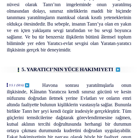
nüvesi olarak Tanrı’nın imgeleminde onun yaratılmış
olmasından dolayı, sınırsız niteliklerin maddi bir biçimde
tanınması yaratılmışların mantıksal olarak kısıtlı yeteneklerinin
oldukça ötesindedir. Bu sebeple, insanın Tanrı’ya olan en yakın
ve en içten yaklaşımı sevgi tarafından ve bu sevgi boyunca
sağlanır. Ve bu tür benzersiz ilişkilerin bütünü âlemsel toplum
biliminde yer eden Yaratıcı-evlat sevgisi olan Yaratan-yaratıcı
ilişkisinin gerçek bir deneyimidir.
5. YARATICI’NIN YÜCE HAKIMIYETI
Havona sonrası yaratılmışlarla onun
3:5.1 (50.6)
ilişkisinde, Kâinatın Yaratıcısı kendi sınırsız gücünü ve kesin
nüfuzunu doğrudan iletmek yerine Evlatları ve onların emri
altında faaliyette bulunun kişiliklerin vasıtasıyla sağlar. Bununla
birlikte Tanrı her şeyi kendi özgür iradesiyle gerçekleştirir. Tüm
güçlerini temsilcilerine dağıtarak görevlendirmesine rağmen,
kutsal aklının tercihi doğrultusunda herhangi bir durumun
ortaya çıkması durumunda kudretini doğrudan uygulayabilir.
Fakat hakimiyetinin bir parçası olarak böyle bir faaliyet, onun