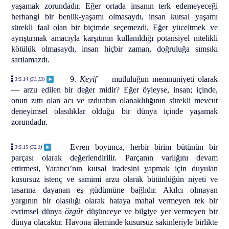
yaşamak zorundadır. Eğer ortada insanın terk edemeyeceği
herhangi bir benlik-yaşamı olmasaydı, insan kutsal yaşamı
sürekli faal olan bir biçimde seçemezdi. Eğer yüceltmek ve
ayrıştırmak amacıyla karşıtının kullanıldığı potansiyel nitelikli
kötülük olmasaydı, insan hiçbir zaman, doğruluğa sımsıkı
sarılamazdı.
9.
Keyif
— mutluluğun memnuniyeti olarak
3:5.14 (51.13)
— arzu edilen bir değer midir? Eğer öyleyse, insan; içinde,
onun zıttı olan acı ve ızdırabın olanaklılığının sürekli mevcut
deneyimsel olasılıklar olduğu bir dünya içinde yaşamak
zorundadır.
Evren boyunca, herbir birim bütünün bir
3:5.15 (52.1)
parçası olarak değerlendirilir. Parçanın varlığını devam
ettirmesi, Yaratıcı’nın kutsal iradesini yapmak için duyulan
kusursuz istenç ve samimi arzu olarak bütünlüğün niyeti ve
tasarına dayanan eş güdümüne bağlıdır. Akılcı olmayan
yargının bir olasılığı olarak hataya mahal vermeyen tek bir
evrimsel dünya
özgür
düşünceye ve bilgiye yer vermeyen bir
dünya olacaktır. Havona âleminde kusursuz sakinleriyle birlikte