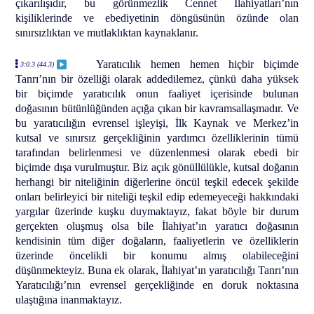
çıkarılışıdır, bu görünmezlik Cennet İlahiyatları’nın
kişiliklerinde ve ebediyetinin döngüsünün özünde olan
sınırsızlıktan ve mutlaklıktan kaynaklanır.
Yaratıcılık hemen hemen hiçbir biçimde
3:0.3 (44.3)
Tanrı’nın bir özelliği olarak addedilemez, çünkü daha yüksek
bir biçimde yaratıcılık onun faaliyet içerisinde bulunan
doğasının bütünlüğünden açığa çıkan bir kavramsallaşmadır. Ve
bu yaratıcılığın evrensel işleyişi, İlk Kaynak ve Merkez’in
kutsal ve sınırsız gerçekliğinin yardımcı özelliklerinin tümü
tarafından belirlenmesi ve düzenlenmesi olarak ebedi bir
biçimde dışa vurulmuştur. Biz açık gönüllülükle, kutsal doğanın
herhangi bir niteliğinin diğerlerine öncül teşkil edecek şekilde
onları belirleyici bir niteliği teşkil edip edemeyeceği hakkındaki
yargılar üzerinde kuşku duymaktayız, fakat böyle bir durum
gerçekten oluşmuş olsa bile İlahiyat’ın yaratıcı doğasının
kendisinin tüm diğer doğaların, faaliyetlerin ve özelliklerin
üzerinde öncelikli bir konumu almış olabileceğini
düşünmekteyiz. Buna ek olarak, İlahiyat’ın yaratıcılığı Tanrı’nın
Yaratıcılığı’nın evrensel gerçekliğinde en doruk noktasına
ulaştığına inanmaktayız.