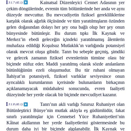
Kainatsal Düzenleyici Cennet Adasının yer
3:1.7 (45.1)
çekim döngülerinde, evrenin tüm bölümlerinde her anda ve aynı
düzeyde mevcuttur. Bu mevcudiyetin fiziksel gerekliliklerine
karşılık olarak ağırlık ölçüsünde ve tüm yaratılmışların özünden
gelen doğasından dolayı her şey ona bağlı olup her şey onun
bünyesinde bütünleşir. Bu durum tıpkı İlk Kaynak ve
Merkez’in ebedi geleceğin içindeki yaratılmamış âlemlerin
muhafaza edildiği Koşulsuz Mutlaklık’ın varlığında potansiyel
olarak mevcut oluşu gibidir. Tanrı bu sebeple geçmiş, şimdiki
ve gelecek zamanın fiziksel evrenlerinin tümüne olası bir
biçimde nüfuz eder. Maddi yaratılmış olarak sözde anılanların
bütünlüğünün ezeli oluşumudur. Bu tür ruhani olmayan
İlahiyat’ın potansiyeli, fiziksel varlıklar seviyesince onun
ayrıcalıklı kurumlarının içerisinde bulunanların birkaçının
açıklanamayacak müdahalesi sonucunda, evren faaliyeti
düzeyinde her yerde olacak bir biçimde mevcudiyet kazanır.
Tanrı’nın akli varlığı Sınırsız Ruhaniyet olan
3:1.8 (45.1)
Bütünleştirici Bünye’nin mutlak aklıyla eş güdümlüdür, fakat
sınırlı yaratılmışlar için Cennetsel Yüce Ruhaniyetleri’nin
Kâinat akıllarının her yerde faaliyetlerini göstermesinde bu
durum daha iyi bir biçimde algılanabilir. İlk Kaynak ve