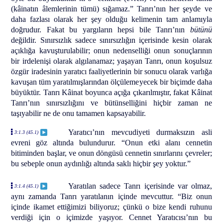
(kâinatın âlemlerinin tümü) sığamaz.” Tanrı’nın her şeyde ve
daha fazlası olarak her şey olduğu kelimenin tam anlamıyla
doğrudur. Fakat bu yargıların hepsi bile Tanrı’nın
bütünü
değildir. Sınırsızlık sadece sınırsızlığın içerisinde kesin olarak
açıklığa kavuşturulabilir; onun nedenselliği onun sonuçlarının
bir irdelenişi olarak algılanamaz; yaşayan Tanrı, onun koşulsuz
özgür iradesinin yaratıcı faaliyetlerinin bir sonucu olarak varlığa
kavuşan tüm yaratılmışlarından ölçülemeyecek bir biçimde daha
büyüktür. Tanrı Kâinat boyunca açığa çıkarılmıştır, fakat Kâinat
Tanrı’nın sınırsızlığını ve bütünselliğini hiçbir zaman ne
taşıyabilir ne de onu tamamen kapsayabilir.
Yaratıcı’nın mevcudiyeti durmaksızın asli
3:1.3 (45.1)
evreni göz altında bulundurur. “Onun etki alanı cennetin
bitiminden başlar, ve onun döngüsü cennetin sınırlarını çevreler;
bu sebeple onun aydınlığı altında saklı hiçbir şey yoktur.”
Yaratılan sadece Tanrı içerisinde var olmaz,
3:1.4 (45.1)
aynı zamanda Tanrı yaratılanın içinde mevcuttur. “Biz onun
içinde ikamet ettiğimizi biliyoruz; çünkü o bize kendi ruhunu
verdiği için o içimizde yaşıyor. Cennet Yaratıcısı’nın bu