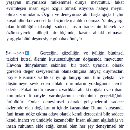
yaşayan milyarlarca mükemmel dünya mevcuttur, fakat
evrimleşen insan eğer özgür olmak istiyorsa hataya meyilli
olmak zorundadır. Özgür ve deneyimsiz akıl başlangıçta hiçbir
koşul altında evrensel bir biçimde mantıklı olamaz. Yanlış yargı
olan kötülüğün olasılığı sadece; insan iradesinin bilerek ve
özümseyerek, bilinçli bir biçimde, kasıtlı ahlaki olmayan
yargıyla bütünleşmesiyle günaha dönüşür.
Gerçeğin, güzelliğin ve iyiliğin bütünsel
3:5.16 (52.2)
takdiri kutsal âlemin kusursuzluğunun doğasında mevcuttur.
Havona dünyalarının sakinleri, bir tercih uyarıcısı olarak
göreceli değer seviyelerinin olanaklılığına ihtiyaç duymazlar;
böyle kusursuz varlıklar iyiliği tanıyıp onu tüm çelişkili ve
düşünmeye sevk eden ahlaki durumların yokluğunda tercih
ederler. Fakat bu tür kusursuz varlıklar ahlaki doğaları ve ruhani
konumları itibariyle varoluşlarının erdeminin gerçekliğinin
ürünüdür. Onlar deneyimsel olarak gelişmelerini sadece
özlerinde olan doğalarının içinde kazandılar. Bunun karşısında
fani insan göğe çıkma adayı olarak kendi derecesini bile sadece
kendi inancı ve ümidiyle kazanabilir. İnsan aklının algıladığı ve
insan ruhunun elde ettiği kutsal olan her şey deneyimsel bir