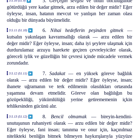
5.
Gerçeğin sevgisi
ve onun öncülüğünde
3:5.10 (51.9)
götürdüğü yere kadar gitmek, arzu edilen bir değer midir? Eğer
öyleyse, insan, hatanın mevcut ve yanlışın her zaman olası
olduğu bir dünyada büyümelidir.
6.
Nihai hedeflerin peşinden gitmek
—
3:5.11 (51.10)
kutsalın yakınlaşan kavramsallığı olarak — arzu edilen bir
değer midir? Eğer öyleyse, insan; daha iyi şeylere ulaşmak için
durdurulamaz arzuyu harekete geçiren çevreleyiciler olarak,
göreceli iylik ve güzelliğin bir çevresi içinde mücadele vermek
zorundadır.
7.
Sadakat
— en yüksek göreve bağlılık
3:5.12 (51.11)
olarak — arzu edilen bir değer midir? Eğer öyleyse, insan;
ihanete uğramanın ve terk edilmenin olasılıkları ortasında
yaşamına devam etmelidir. Göreve olan bağlılığın bu
gözüpekliliği, yükümlülüğü yerine getirememenin içkin
tehlikesinden gücünü alır.
8.
Bencil olmamak
— bireyin-kendini-
3:5.13 (51.12)
unutuşunun ruhaniyeti olarak — arzu edilen bir değer midir?
Eğer öyleyse, fani insan; tanınma ve onur için, kaçınılmaz
nitelikteki benliğin bitmek bilmeyen haykırışlarıyla yüzyüze