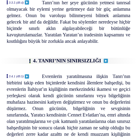
Tanrı’nın her şeye gücünün yetmesi tanrısal
3:3.5 (49.4)
olmayacak bir eylemi yerine getirmeye dair bir güç anlamına
gelmez. Onun bu varoluşu bilinmeyeni bilmek anlamına
gelecek bir atıf da değildir. Fakat bu söylemler neredeyse hiçbir
biçimde sınırlı aklın algılayabileceği bir bütünlüğe
kavuşturulamazlar. Yaratılan Yaratan’ın iradesinin kapsamını ve
kısıtlılığını büyük bir zorlukla ancak anlayabilir.
4. TANRI’NIN SINIRSIZLIĞI
Evrenlerin yaratılmasına ilişkin Tanrı’nın
3:4.1 (49.5)
birbirini takip eden biçimlerde kendisini âlemlere bahşedişi, bu
evrenlerin İlahiyat’ın kişiliğinin merkezindeki ikamesi ve geçici
yerleşkesi olarak kendi gücünün sınırlarını veya bilgeliğinin
muhafaza hazinesini katiyen değiştirmez ve onun bu değerlerini
düşürmez. Onun gücünün, bilgeliğinin ve sevgisinin
sınırlarında, Yaratıcı kendisinin Cennet Evlatları’na, emri altında
olan yaratılmışlarına ve çok katmanlı yaratılanlarına olan sınırsız
bahşedişinin bir sonucu olarak hiçbir zaman ne sahip olduğu bu
değerleri zerre kadar azalttı ne de kendi muazzam kişiliğinin