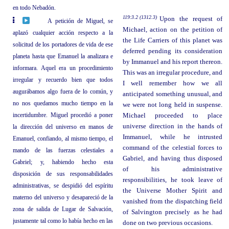
en todo Nebadón.
119:3.2 (1312.3)
Upon the request of
A petición de Miguel, se
Michael, action on the petition of
aplazó cualquier acción respecto a la
the Life Carriers of this planet was
solicitud de los portadores de vida de ese
deferred pending its consideration
planeta hasta que Emanuel la analizara e
by Immanuel and his report thereon.
informara. Aquel era un procedimiento
This was an irregular procedure, and
irregular y recuerdo bien que todos
I well remember how we all
augurábamos algo fuera de lo común, y
anticipated something unusual, and
no nos quedamos mucho tiempo en la
we were not long held in suspense.
incertidumbre. Miguel procedió a poner
Michael proceeded to place
universe direction in the hands of
la dirección del universo en manos de
Immanuel, while he intrusted
Emanuel, confiando, al mismo tiempo, el
command of the celestial forces to
mando de las fuerzas celestiales a
Gabriel, and having thus disposed
Gabriel; y, habiendo hecho esta
of his administrative
disposición de sus responsabilidades
responsibilities, he took leave of
administrativas, se despidió del espíritu
the Universe Mother Spirit and
materno del universo y desapareció de la
vanished from the dispatching field
zona de salida de Lugar de Salvación,
of Salvington precisely as he had
justamente tal como lo había hecho en las
done on two previous occasions.