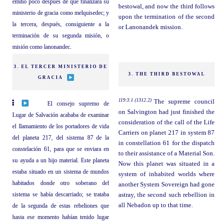
emitió poco después de que finalizara su
bestowal, and now the third follows
ministerio de gracia como melquisedec; y
upon the termination of the second
la tercera, después, consiguiente a la
or Lanonandek mission.
terminación de su segunda misión, o
misión como lanonandec.
3. EL TERCER MINISTERIO DE
3. THE THIRD BESTOWAL
GRACIA
119:3.1 (1312.2)
The supreme council
El consejo supremo de
on Salvington had just finished the
Lugar de Salvación acababa de examinar
consideration of the call of the Life
el llamamiento de los portadores de vida
Carriers on planet 217 in system 87
del planeta 217, del sistema 87 de la
in constellation 61 for the dispatch
constelación 61, para que se enviara en
to their assistance of a Material Son.
su ayuda a un hijo material. Este planeta
Now this planet was situated in a
estaba situado en un sistema de mundos
system of inhabited worlds where
habitados donde otro soberano del
another System Sovereign had gone
sistema se había descarriado; se trataba
astray, the second such rebellion in
all Nebadon up to that time.
de la segunda de estas rebeliones que
hasta ese momento habían tenido lugar