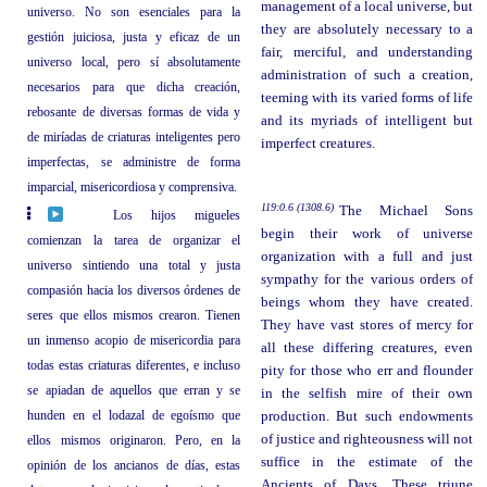
management of a local universe, but
universo. No son esenciales para la
they are absolutely necessary to a
gestión juiciosa, justa y eficaz de un
fair, merciful, and understanding
universo local, pero sí absolutamente
administration of such a creation,
necesarios para que dicha creación,
teeming with its varied forms of life
rebosante de diversas formas de vida y
and its myriads of intelligent but
de miríadas de criaturas inteligentes pero
imperfect creatures.
imperfectas, se administre de forma
imparcial, misericordiosa y comprensiva.
119:0.6 (1308.6)
The Michael Sons
Los hijos migueles
begin their work of universe
comienzan la tarea de organizar el
organization with a full and just
universo sintiendo una total y justa
sympathy for the various orders of
compasión hacia los diversos órdenes de
beings whom they have created.
seres que ellos mismos crearon. Tienen
They have vast stores of mercy for
un inmenso acopio de misericordia para
all these differing creatures, even
todas estas criaturas diferentes, e incluso
pity for those who err and flounder
se apiadan de aquellos que erran y se
in the selfish mire of their own
hunden en el lodazal de egoísmo que
production. But such endowments
of justice and righteousness will not
ellos mismos originaron. Pero, en la
suffice in the estimate of the
opinión de los ancianos de días, estas
Ancients of Days. These triune