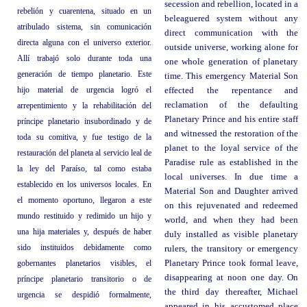
secession and rebellion, located in a
rebelión y cuarentena, situado en un
beleaguered system without any
atribulado sistema, sin comunicación
direct communication with the
directa alguna con el universo exterior.
outside universe, working alone for
Allí trabajó solo durante toda una
one whole generation of planetary
generación de tiempo planetario. Este
time. This emergency Material Son
hijo material de urgencia logró el
effected the repentance and
reclamation of the defaulting
arrepentimiento y la rehabilitación del
Planetary Prince and his entire staff
príncipe planetario insubordinado y de
and witnessed the restoration of the
toda su comitiva, y fue testigo de la
planet to the loyal service of the
restauración del planeta al servicio leal de
Paradise rule as established in the
la ley del Paraíso, tal como estaba
local universes. In due time a
establecido en los universos locales. En
Material Son and Daughter arrived
el momento oportuno, llegaron a este
on this rejuvenated and redeemed
mundo restituido y redimido un hijo y
world, and when they had been
una hija materiales y, después de haber
duly installed as visible planetary
sido instituidos debidamente como
rulers, the transitory or emergency
gobernantes planetarios visibles, el
Planetary Prince took formal leave,
disappearing at noon one day. On
príncipe planetario transitorio o de
the third day thereafter, Michael
urgencia se despidió formalmente,
appeared in his accustomed place