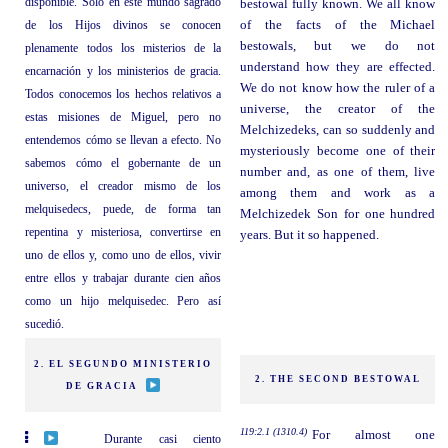
disponible. Solo en este mundo sagrado
bestowal fully known. We all know
de los Hijos divinos se conocen
of the facts of the Michael
bestowals, but we do not
plenamente todos los misterios de la
understand how they are effected.
encarnación y los ministerios de gracia.
We do not know how the ruler of a
Todos conocemos los hechos relativos a
universe, the creator of the
estas misiones de Miguel, pero no
Melchizedeks, can so suddenly and
entendemos cómo se llevan a efecto. No
mysteriously become one of their
sabemos cómo el gobernante de un
number and, as one of them, live
universo, el creador mismo de los
among them and work as a
melquisedecs, puede, de forma tan
Melchizedek Son for one hundred
repentina y misteriosa, convertirse en
years. But it so happened.
uno de ellos y, como uno de ellos, vivir
entre ellos y trabajar durante cien años
como un hijo melquisedec. Pero así
sucedió.
2. EL SEGUNDO MINISTERIO
2. THE SECOND BESTOWAL
DE GRACIA
119:2.1 (1310.4)
For almost one
Durante casi ciento