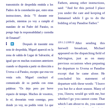
Fathers, among other instructions,
transmisión de despedida emitida a los
said: “And for this period I place
Padres de la constelación que, entre otras
you under the care and keeping of
instrucciones, decía: “Y durante este
Immanuel while I go to do the
período, mientras yo voy a cumplir el
bidding of my Paradise Father.”
mandato de mi Padre del Paraíso, os
pongo bajo la responsabilidad y custodia
de Emanuel”.
119:1.2 (1309.3)
After sending this
Después de trasmitir esta
farewell broadcast, Michael
nota de despedida, Miguel apareció en la
appeared on the dispatching field of
zona de salida de Lugar de Salvación, al
Salvington, just as on many
igual que en muchas ocasiones anteriores
previous occasions when preparing
cuando se disponía a partir en dirección a
for departure to Uversa or Paradise
Uversa o al Paraíso, excepto que esta vez
except that he came alone. He
venía solo. Miguel concluyó el
concluded his statement of
comunicado de su partida con estas
departure with these words: “I leave
palabras: “Os dejo pero por breve
you but for a short season. Many of
you, I know, would go with me, but
espacio de tiempo. Muchos de vosotros,
whither I go you cannot come. That
lo sé, desearíais venir conmigo, pero
which I am about to do, you cannot
donde yo voy, no podéis venir. Lo que