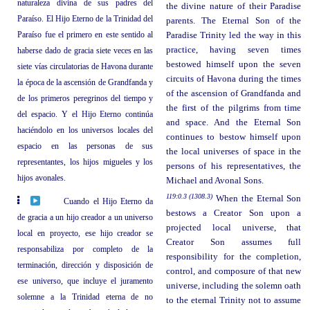
naturaleza divina de sus padres del
the divine nature of their Paradise
Paraíso. El Hijo Eterno de la Trinidad del
parents. The Eternal Son of the
Paraíso fue el primero en este sentido al
Paradise Trinity led the way in this
practice, having seven times
haberse dado de gracia siete veces en las
bestowed himself upon the seven
siete vías circulatorias de Havona durante
circuits of Havona during the times
la época de la ascensión de Grandfanda y
of the ascension of Grandfanda and
de los primeros peregrinos del tiempo y
the first of the pilgrims from time
del espacio. Y el Hijo Eterno continúa
and space. And the Eternal Son
haciéndolo en los universos locales del
continues to bestow himself upon
espacio en las personas de sus
the local universes of space in the
representantes, los hijos migueles y los
persons of his representatives, the
hijos avonales.
Michael and Avonal Sons.
119:0.3 (1308.3)
When the Eternal Son
Cuando el Hijo Eterno da
bestows a Creator Son upon a
de gracia a un hijo creador a un universo
projected local universe, that
local en proyecto, ese hijo creador se
Creator Son assumes full
responsabiliza por completo de la
responsibility for the completion,
terminación, dirección y disposición de
control, and composure of that new
ese universo, que incluye el juramento
universe, including the solemn oath
solemne a la Trinidad eterna de no
to the eternal Trinity not to assume