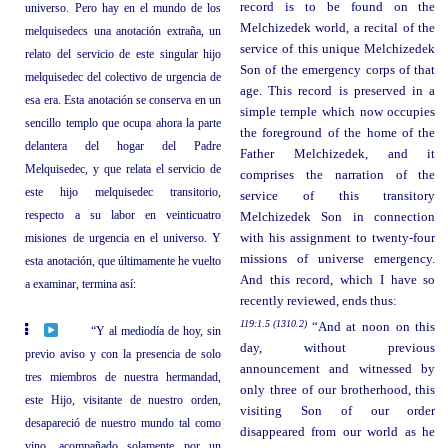
record is to be found on the
universo. Pero hay en el mundo de los
Melchizedek world, a recital of the
melquisedecs una anotación extraña, un
service of this unique Melchizedek
relato del servicio de este singular hijo
Son of the emergency corps of that
melquisedec del colectivo de urgencia de
age. This record is preserved in a
esa era. Esta anotación se conserva en un
simple temple which now occupies
sencillo templo que ocupa ahora la parte
the foreground of the home of the
delantera del hogar del Padre
Father Melchizedek, and it
Melquisedec, y que relata el servicio de
comprises the narration of the
este hijo melquisedec transitorio,
service of this transitory
respecto a su labor en veinticuatro
Melchizedek Son in connection
misiones de urgencia en el universo. Y
with his assignment to twenty-four
missions of universe emergency.
esta anotación, que últimamente he vuelto
And this record, which I have so
a examinar, termina así:
recently reviewed, ends thus:
119:1.5 (1310.2)
“And at noon on this
“Y al mediodía de hoy, sin
day, without previous
previo aviso y con la presencia de solo
announcement and witnessed by
tres miembros de nuestra hermandad,
only three of our brotherhood, this
este Hijo, visitante de nuestro orden,
visiting Son of our order
desapareció de nuestro mundo tal como
disappeared from our world as he
vino, acompañado solamente por un