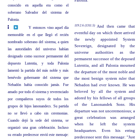
Palonia.
conocido en aquella era como el
soberano Salvador del sistema de
Palonia.
119:2.6 (1311.5)
And then came that
Y entonces vino aquel día
eventful day on which there arrived
memorable en el que llegó el recién
the newly appointed System
nombrado soberano del sistema, a quien
Sovereign, designated by the
las autoridades del universo habían
universe authorities as the
designado como sucesor permanente del
permanent successor of the deposed
depuesto Lutentia, y toda Palonia
Lutentia, and all Palonia mourned
lamentó la partida del más noble y más
the departure of the most noble and
benévolo gobernante del sistema que
the most benign system ruler that
Nebadón había conocido jamás. Fue
Nebadon had ever known. He was
beloved by all the system and
amado por todo el sistema y reverenciado
adored by his fellows of all groups
por compañeros suyos de todos los
of the Lanonandek Sons. His
grupos de hijos lanonandecs. Su partida
departure was not unceremonious; a
no se llevó a cabo sin ceremonias.
great celebration was arranged
Cuando dejó la sede del sistema, se
when he left the system
organizó una gran celebración. Incluso
headquarters. Even his erring
su errado predecesor envió este mensaje:
predecessor sent this message: “Just