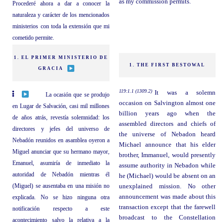
as my commission permits.
Procederé ahora a dar a conocer la
naturaleza y carácter de los mencionados
ministerios con toda la extensión que mi
cometido permite.
1. EL PRIMER MINISTERIO DE
1. THE FIRST BESTOWAL
GRACIA
119:1.1 (1309.2)
It was a solemn
La ocasión que se produjo
occasion on Salvington almost one
en Lugar de Salvación, casi mil millones
billion years ago when the
de años atrás, revestía solemnidad: los
assembled directors and chiefs of
directores y jefes del universo de
the universe of Nebadon heard
Nebadón reunidos en asamblea oyeron a
Michael announce that his elder
Miguel anunciar que su hermano mayor,
brother, Immanuel, would presently
Emanuel, asumiría de inmediato la
assume authority in Nebadon while
autoridad de Nebadón mientras él
he (Michael) would be absent on an
(Miguel) se ausentaba en una misión no
unexplained mission. No other
announcement was made about this
explicada. No se hizo ninguna otra
transaction except that the farewell
notificación respecto a este
broadcast to the Constellation
acontecimiento salvo la relativa a la