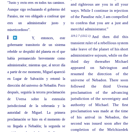
“Justo y recto eres en todos tus caminos.
and righteous are you in all your
Aunque sigo rechazando el gobierno del
ways. While I continue in rejection
Paraíso, me veo obligado a confesar que
of the Paradise rule, I am compelled
eres un administrador justo y
to confess that you are a just and
merciful administrator.”
misericordioso”.
119:2.7 (1312.1)
And then did this
Y, entonces, este
transient ruler of a rebellious system
gobernante transitorio de un sistema
take leave of the planet of his short
rebelde se despidió del planeta en el que
administrative sojourn, while on the
había permanecido brevemente como
third day thereafter Michael
administrador, mientras que, al tercer día
appeared on Salvington and
a partir de ese momento, Miguel apareció
resumed the direction of the
en Lugar de Salvación y retomó la
universe of Nebadon. There soon
dirección del universo de Nebadón. Poco
followed the third Uversa
después, seguiría la tercera proclamación
proclamation of the advancing
jurisdiction of the sovereignty and
de Uversa sobre la extensión
authority of Michael. The first
jurisdiccional de la soberanía y la
proclamation was made at the time
autoridad de Miguel. La primera
of his arrival in Nebadon, the
proclamación se hizo en el momento de
second was issued soon after the
su llegada a Nebadón; la segunda se
completion of the Melchizedek