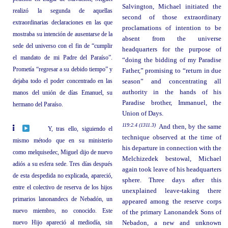
Salvington, Michael initiated the
realizó la segunda de aquellas
second of those extraordinary
extraordinarias declaraciones en las que
proclamations of intention to be
mostraba su intención de ausentarse de la
absent from the universe
sede del universo con el fin de “cumplir
headquarters for the purpose of
el mandato de mi Padre del Paraíso”.
“doing the bidding of my Paradise
Prometía “regresar a su debido tiempo” y
Father,” promising to “return in due
dejaba todo el poder concentrado en las
season” and concentrating all
authority in the hands of his
manos del unión de días Emanuel, su
Paradise brother, Immanuel, the
hermano del Paraíso.
Union of Days.
119:2.4 (1311.3)
And then, by the same
Y, tras ello, siguiendo el
technique observed at the time of
mismo método que en su ministerio
his departure in connection with the
como melquisedec, Miguel dijo de nuevo
Melchizedek bestowal, Michael
adiós a su esfera sede. Tres días después
again took leave of his headquarters
de esta despedida no explicada, apareció,
sphere. Three days after this
entre el colectivo de reserva de los hijos
unexplained leave-taking there
primarios lanonandecs de Nebadón, un
appeared among the reserve corps
nuevo miembro, no conocido. Este
of the primary Lanonandek Sons of
nuevo Hijo apareció al mediodía, sin
Nebadon, a new and unknown