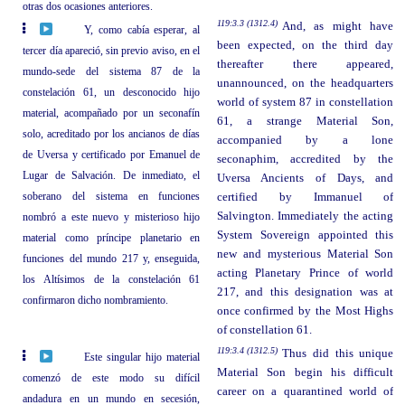
otras dos ocasiones anteriores.
119:3.3 (1312.4)
And, as might have
Y, como cabía esperar, al
been expected, on the third day
tercer día apareció, sin previo aviso, en el
thereafter there appeared,
mundo-sede del sistema 87 de la
unannounced, on the headquarters
constelación 61, un desconocido hijo
world of system 87 in constellation
material, acompañado por un seconafín
61, a strange Material Son,
solo, acreditado por los ancianos de días
accompanied by a lone
de Uversa y certificado por Emanuel de
seconaphim, accredited by the
Lugar de Salvación. De inmediato, el
Uversa Ancients of Days, and
soberano del sistema en funciones
certified by Immanuel of
Salvington. Immediately the acting
nombró a este nuevo y misterioso hijo
System Sovereign appointed this
material como príncipe planetario en
new and mysterious Material Son
funciones del mundo 217 y, enseguida,
acting Planetary Prince of world
los Altísimos de la constelación 61
217, and this designation was at
confirmaron dicho nombramiento.
once confirmed by the Most Highs
of constellation 61.
119:3.4 (1312.5)
Thus did this unique
Este singular hijo material
Material Son begin his difficult
comenzó de este modo su difícil
career on a quarantined world of
andadura en un mundo en secesión,