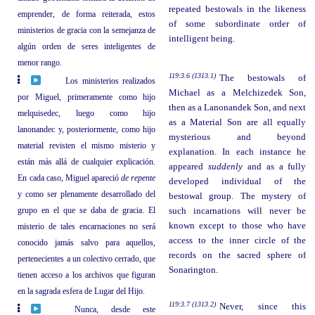
repeated bestowals in the likeness
emprender, de forma reiterada, estos
of some subordinate order of
ministerios de gracia con la semejanza de
intelligent being.
algún orden de seres inteligentes de
menor rango.
119:3.6 (1313.1)
The bestowals of
Los ministerios realizados
Michael as a Melchizedek Son,
por Miguel, primeramente como hijo
then as a Lanonandek Son, and next
melquisedec, luego como hijo
as a Material Son are all equally
lanonandec y, posteriormente, como hijo
mysterious and beyond
material revisten el mismo misterio y
explanation. In each instance he
están más allá de cualquier explicación.
appeared
suddenly
and as a fully
En cada caso, Miguel apareció
de repente
developed individual of the
y como ser plenamente desarrollado del
bestowal group. The mystery of
grupo en el que se daba de gracia. El
such incarnations will never be
known except to those who have
misterio de tales encarnaciones no será
access to the inner circle of the
conocido jamás salvo para aquellos,
records on the sacred sphere of
pertenecientes a un colectivo cerrado, que
Sonarington.
tienen acceso a los archivos que figuran
en la sagrada esfera de Lugar del Hijo.
119:3.7 (1313.2)
Never, since this
Nunca, desde este