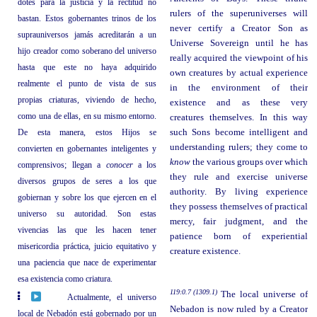
dotes para la justicia y la rectitud no
rulers of the superuniverses will
bastan. Estos gobernantes trinos de los
never certify a Creator Son as
suprauniversos jamás acreditarán a un
Universe Sovereign until he has
hijo creador como soberano del universo
really acquired the viewpoint of his
hasta que este no haya adquirido
own creatures by actual experience
realmente el punto de vista de sus
in the environment of their
propias criaturas, viviendo de hecho,
existence and as these very
como una de ellas, en su mismo entorno.
creatures themselves. In this way
De esta manera, estos Hijos se
such Sons become intelligent and
understanding rulers; they come to
convierten en gobernantes inteligentes y
know
the various groups over which
comprensivos; llegan a
conocer
a los
they rule and exercise universe
diversos grupos de seres a los que
authority. By living experience
gobiernan y sobre los que ejercen en el
they possess themselves of practical
universo su autoridad. Son estas
mercy, fair judgment, and the
vivencias las que les hacen tener
patience born of experiential
misericordia práctica, juicio equitativo y
creature existence.
una paciencia que nace de experimentar
esa existencia como criatura.
119:0.7 (1309.1)
The local universe of
Actualmente, el universo
Nebadon is now ruled by a Creator
local de Nebadón está gobernado por un