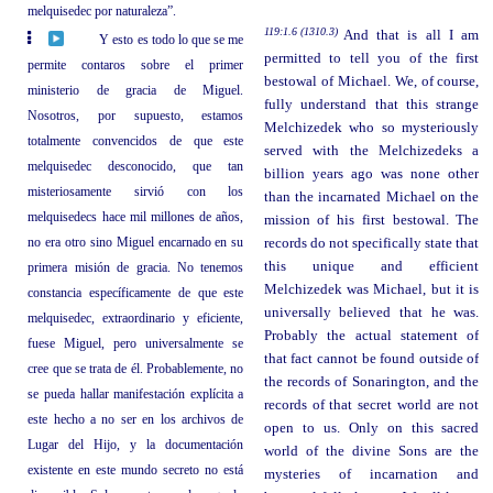
melquisedec por naturaleza”.
119:1.6 (1310.3)
And that is all I am
Y esto es todo lo que se me
permitted to tell you of the first
permite contaros sobre el primer
bestowal of Michael. We, of course,
ministerio de gracia de Miguel.
fully understand that this strange
Nosotros, por supuesto, estamos
Melchizedek who so mysteriously
totalmente convencidos de que este
served with the Melchizedeks a
melquisedec desconocido, que tan
billion years ago was none other
misteriosamente sirvió con los
than the incarnated Michael on the
melquisedecs hace mil millones de años,
mission of his first bestowal. The
no era otro sino Miguel encarnado en su
records do not specifically state that
this unique and efficient
primera misión de gracia. No tenemos
Melchizedek was Michael, but it is
constancia específicamente de que este
universally believed that he was.
melquisedec, extraordinario y eficiente,
Probably the actual statement of
fuese Miguel, pero universalmente se
that fact cannot be found outside of
cree que se trata de él. Probablemente, no
the records of Sonarington, and the
se pueda hallar manifestación explícita a
records of that secret world are not
este hecho a no ser en los archivos de
open to us. Only on this sacred
Lugar del Hijo, y la documentación
world of the divine Sons are the
existente en este mundo secreto no está
mysteries of incarnation and