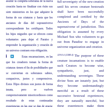
asumir la completa soberanía de la nueva
full sovereignty of the new creation
creación hasta no finalizar con éxito sus
until his seven creature bestowals
shall have been successfully
siete ministerios en los que adquiere la
completed and certified by the
forma de sus criaturas y hasta que los
Ancients of Days of the
ancianos de días del suprauniverso
superuniverse of jurisdiction. This
correspondiente los certifiquen. Todos
obligation is assumed by every
los hijos migueles que se ofrecen como
Michael Son who volunteers to go
voluntarios para dejar el Paraíso y
out from Paradise to engage in
emprender la organización y creación de
universe organization and creation.
un universo contraen esta obligación.
119:0.4 (1308.4)
The purpose of these
Estas encarnaciones, en las
creature incarnations is to enable
que los creadores toman la forma de
such Creators to become wise,
criaturas tienen el fin de posibilitarles que
sympathetic, just, and
se conviertan en soberanos sabios,
understanding sovereigns. These
compasivos, justos y comprensivos.
divine Sons are innately just, but
Estos Hijos divinos son justos de forma
they become understandingly
innata, pero se vuelven
merciful as a result of these
comprensivamente misericordiosos como
successive bestowal experiences;
resultado de estas continuadas
they are naturally merciful, but
these experiences make them
experiencias en las que se dan de gracia;