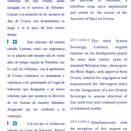
the universe of Nebadon, a
soberanía del hijo creador jamás
rebellion long since adjudicated
instigada en el universo de Nebadón.
and ended by the action of the
Gracias a la actuación de los ancianos de
Ancients of Days on Uversa.
días de Uversa, este levantamiento se
juzgó y se le puso fin hace mucho
tiempo.
119:2.2 (1311.1)
This rebel System
Este soberano del sistema
Sovereign, Lutentia, reigned
rebelde, Lutentia, reinó con supremacía
supreme on his headquarters planet
en su planeta sede durante más de veinte
for more than twenty years of
años de tiempo regular de Nebadón; tras
standard Nebadon time; whereupon,
lo cual, los Altísimos, con la aprobación
the Most Highs, with approval from
de Uversa, ordenaron su aislamiento y
Uversa, ordered his segregation and
solicitaron a los gobernantes de Lugar de
requisitioned the Salvington rulers
Salvación que designaran a un nuevo
for the designation of a new System
soberano para que asumiese la dirección
Sovereign to assume direction of
that strife-torn and confused system
de ese sistema de mundos habitados
of inhabited worlds.
desgarrado por los conflictos y la
confusión.
119:2.3 (1311.2)
Simultaneously with
A la vez que se recibía esta
the reception of this request on
petición en Lugar de Salvación, Miguel