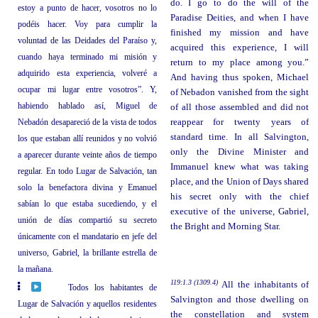
do. I go to do the will of the
estoy a punto de hacer, vosotros no lo
Paradise Deities, and when I have
podéis hacer. Voy para cumplir la
finished my mission and have
voluntad de las Deidades del Paraíso y,
acquired this experience, I will
cuando haya terminado mi misión y
return to my place among you.”
adquirido esta experiencia, volveré a
And having thus spoken, Michael
ocupar mi lugar entre vosotros”. Y,
of Nebadon vanished from the sight
habiendo hablado así, Miguel de
of all those assembled and did not
Nebadón desapareció de la vista de todos
reappear for twenty years of
standard time. In all Salvington,
los que estaban allí reunidos y no volvió
only the Divine Minister and
a aparecer durante veinte años de tiempo
Immanuel knew what was taking
regular. En todo Lugar de Salvación, tan
place, and the Union of Days shared
solo la benefactora divina y Emanuel
his secret only with the chief
sabían lo que estaba sucediendo, y el
executive of the universe, Gabriel,
unión de días compartió su secreto
the Bright and Morning Star.
únicamente con el mandatario en jefe del
universo, Gabriel, la brillante estrella de
la mañana.
119:1.3 (1309.4)
All the inhabitants of
Todos los habitantes de
Salvington and those dwelling on
Lugar de Salvación y aquellos residentes
the constellation and system