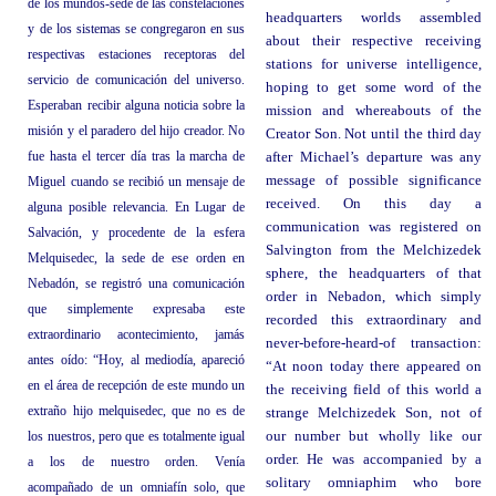
de los mundos-sede de las constelaciones
headquarters worlds assembled
y de los sistemas se congregaron en sus
about their respective receiving
respectivas estaciones receptoras del
stations for universe intelligence,
servicio de comunicación del universo.
hoping to get some word of the
Esperaban recibir alguna noticia sobre la
mission and whereabouts of the
misión y el paradero del hijo creador. No
Creator Son. Not until the third day
fue hasta el tercer día tras la marcha de
after Michael’s departure was any
message of possible significance
Miguel cuando se recibió un mensaje de
received. On this day a
alguna posible relevancia. En Lugar de
communication was registered on
Salvación, y procedente de la esfera
Salvington from the Melchizedek
Melquisedec, la sede de ese orden en
sphere, the headquarters of that
Nebadón, se registró una comunicación
order in Nebadon, which simply
que simplemente expresaba este
recorded this extraordinary and
extraordinario acontecimiento, jamás
never-before-heard-of transaction:
antes oído: “Hoy, al mediodía, apareció
“At noon today there appeared on
en el área de recepción de este mundo un
the receiving field of this world a
extraño hijo melquisedec, que no es de
strange Melchizedek Son, not of
los nuestros, pero que es totalmente igual
our number but wholly like our
order. He was accompanied by a
a los de nuestro orden. Venía
solitary omniaphim who bore
acompañado de un omniafín solo, que