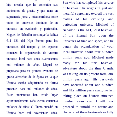
Son who has completed his service
hijo creador que ha concluido sus
of bestowal; he reigns in just and
ministerios de gracia, y que reina en
merciful supremacy over all the vast
supremacía justa y misericordiosa sobre
realms of his evolving and
todos los inmensos dominios de su
perfecting universe. Michael of
universo en evolución y perfección.
Nebadon is the 611,121st bestowal
Miguel de Nebadón constituye la dádiva
of the Eternal Son upon the
611 121 del Hijo Eterno para los
universes of time and space, and he
began the organization of your
universos del tiempo y del espacio;
local universe about four hundred
comenzó la organización de vuestro
billion years ago. Michael made
universo local hace unos cuatrocientos
ready for his first bestowal
mil millones de años. Miguel se
adventure about the time Urantia
preparaba para su primera aventura de
was taking on its present form, one
gracia alrededor de la época en la que
billion years ago. His bestowals
Urantia estaba adquiriendo su forma
have occurred about one hundred
presente, hace mil millones de años.
and fifty million years apart, the last
Estos ministerios han tenido lugar
taking place on Urantia nineteen
aproximadamente cada ciento cincuenta
hundred years ago. I will now
millones de años; el último sucedió en
proceed to unfold the nature and
character of these bestowals as fully
Urantia hace mil novecientos años.