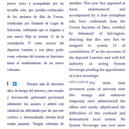
member. This new Son appeared at
previo aviso y acompañado por un
noon, unannounced and
terciafín solo, que portaba credenciales
accompanied by a lone tertiaphim
de los ancianos de días de Uversa,
who bore credentials from the
certificadas por Emanuel de Lugar de
Uversa Ancients of Days, certified
Salvación, ordenando que se asignara a
by Immanuel of Salvington,
este nuevo Hijo al sistema 11 de la
directing that this new Son be
constelación 37 como sucesor del
assigned to system 11 of
depuesto Lutentia y con pleno poder
constellation 37 as the successor of
como soberano del sistema en funciones
the deposed Lutentia and with full
hasta el nombramiento de un nuevo
authority as acting System
soberano.
Sovereign pending the appointment
of a new sovereign.
119:2.5 (1311.4)
For more than
Durante más de diecisiete
seventeen years of universe time
años de tiempo del universo, este extraño
this strange and unknown
y desconocido gobernante provisional
temporary ruler administered the
administró los asuntos y arbitró con
affairs and wisely adjudicated the
sabiduría las dificultades por las que este
difficulties of this confused and
confuso y desmoralizado sistema local
demoralized local system. No
estaba pasando. Ningún soberano de
System Sovereign was ever more