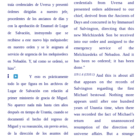
credentials from Uversa and
traía credenciales de Uversa y presentó
presented orders addressed to our
órdenes dirigidas a nuestro jefe,
chief, derived from the Ancients of
procedentes de los ancianos de días y
Days and concurred in by Immanuel
con la aprobación de Emanuel de Lugar
of Salvington, directing that this
de Salvación, instruyendo que se
new Melchizedek Son be received
recibiese a este nuevo hijo melquisedec
into our order and assigned to the
en nuestro orden y se le asignara al
emergency service of the
servicio de urgencia de los melquisedecs
Melchizedeks of Nebadon. And it
has been so ordered; it has been
en Nebadón. Y, tal como se ordenó, se
done.”
hizo”.
119:1.4 (1310.1)
And this is about all
Y esto es prácticamente
that appears on the records of
todo lo que figura en los archivos de
Salvington regarding the first
Lugar de Salvación con relación al
Michael bestowal. Nothing more
primer ministerio de gracia de Miguel.
appears until after one hundred
No aparece nada más hasta cien años
years of Urantia time, when there
después en tiempo de Urantia, cuando se
was recorded the fact of Michael’s
documentó el hecho del regreso de
return and unannounced
Miguel y su reasunción, sin previo aviso,
resumption of the direction of
de la dirección de los asuntos del
universe affairs. But a strange