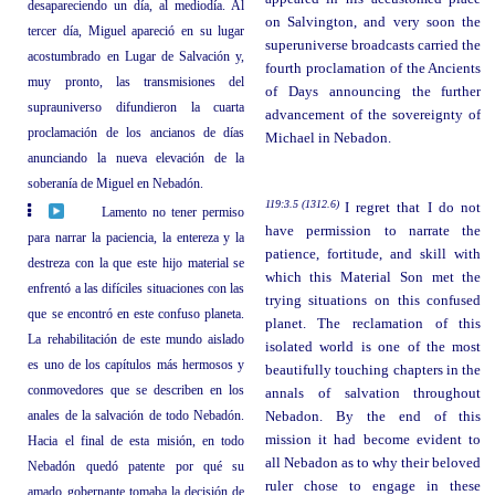
desapareciendo un día, al mediodía. Al
on Salvington, and very soon the
tercer día, Miguel apareció en su lugar
superuniverse broadcasts carried the
acostumbrado en Lugar de Salvación y,
fourth proclamation of the Ancients
muy pronto, las transmisiones del
of Days announcing the further
suprauniverso difundieron la cuarta
advancement of the sovereignty of
proclamación de los ancianos de días
Michael in Nebadon.
anunciando la nueva elevación de la
soberanía de Miguel en Nebadón.
119:3.5 (1312.6)
I regret that I do not
Lamento no tener permiso
have permission to narrate the
para narrar la paciencia, la entereza y la
patience, fortitude, and skill with
destreza con la que este hijo material se
which this Material Son met the
enfrentó a las difíciles situaciones con las
trying situations on this confused
que se encontró en este confuso planeta.
planet. The reclamation of this
La rehabilitación de este mundo aislado
isolated world is one of the most
es uno de los capítulos más hermosos y
beautifully touching chapters in the
conmovedores que se describen en los
annals of salvation throughout
anales de la salvación de todo Nebadón.
Nebadon. By the end of this
mission it had become evident to
Hacia el final de esta misión, en todo
all Nebadon as to why their beloved
Nebadón quedó patente por qué su
ruler chose to engage in these
amado gobernante tomaba la decisión de