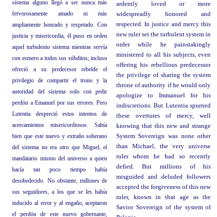
sistema alguno llegó a ser nunca más
ardently loved or more
fervorosamente amado ni más
widespreadly honored and
respected. In justice and mercy this
ampliamente honrado y respetado. Con
new ruler set the turbulent system in
justicia y misericordia, él puso en orden
order while he painstakingly
aquel turbulento sistema mientras servía
ministered to all his subjects, even
con esmero a todos sus súbditos; incluso
offering his rebellious predecessor
ofreció a su predecesor rebelde el
the privilege of sharing the system
privilegio de compartir el trono y la
throne of authority if he would only
autoridad del sistema solo con pedir
apologize to Immanuel for his
perdón a Emanuel por sus errores. Pero
indiscretions. But Lutentia spurned
Lutentia despreció estos intentos de
these overtures of mercy, well
acercamientos misericordiosos. Sabía
knowing that this new and strange
bien que este nuevo y extraño soberano
System Sovereign was none other
than Michael, the very universe
del sistema no era otro que Miguel, el
ruler whom he had so recently
mandatario mismo del universo a quien
defied. But millions of his
hacía tan poco tiempo había
misguided and deluded followers
desobedecido. No obstante, millones de
accepted the forgiveness of this new
sus seguidores, a los que se les había
ruler, known in that age as the
inducido al error y al engaño, aceptaron
Savior Sovereign of the system of
el perdón de este nuevo gobernante,