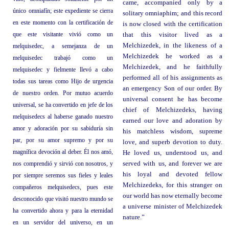
came, accompanied only by a
único omniafín; este expediente se cierra
solitary omniaphim; and this record
en este momento con la certificación de
is now closed with the certification
que este visitante vivió como un
that this visitor lived as a
Melchizedek, in the likeness of a
melquisedec, a semejanza de un
Melchizedek he worked as a
melquisedec trabajó como un
Melchizedek, and he faithfully
melquisedec y fielmente llevó a cabo
performed all of his assignments as
todas sus tareas como Hijo de urgencia
an emergency Son of our order. By
de nuestro orden. Por mutuo acuerdo
universal consent he has become
universal, se ha convertido en jefe de los
chief of Melchizedeks, having
melquisedecs al haberse ganado nuestro
earned our love and adoration by
amor y adoración por su sabiduría sin
his matchless wisdom, supreme
par, por su amor supremo y por su
love, and superb devotion to duty.
magnífica devoción al deber. Él nos amó,
He loved us, understood us, and
nos comprendió y sirvió con nosotros, y
served with us, and forever we are
his loyal and devoted fellow
por siempre seremos sus fieles y leales
Melchizedeks, for this stranger on
compañeros melquisedecs, pues este
our world has now eternally become
desconocido que visitó nuestro mundo se
a universe minister of Melchizedek
ha convertido ahora y para la eternidad
nature.”
en un servidor del universo, en un