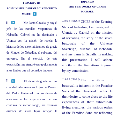
PAPER 119
ESCRITO 119
THE BESTOWALS OF CHRIST
LOS MINISTERIOS DE GRACIA DE CRISTO
MICHAEL
MIGUEL
119:0.1 (1308.1)
CHIEF of the Evening
Me llamo Gavalia, y soy el
Stars of Nebadon, I am assigned to
jefe de las estrellas vespertinas de
Urantia by Gabriel on the mission
Nebadón. Gabriel me ha destinado a
of revealing the story of the seven
Urantia con la misión de revelar la
bestowals of the Universe
historia de los siete ministerios de gracia
Sovereign, Michael of Nebadon,
de Miguel de Nebadón, el soberano del
and my name is Gavalia. In making
universo. En el ejercicio de esta
this presentation, I will adhere
exposición, me atendré escrupulosamente
strictly to the limitations imposed
a los límites que mi cometido impone.
by my commission.
119:0.2 (1308.2)
The attribute of
El darse de gracia es una
bestowal is inherent in the Paradise
cualidad inherente a los Hijos del Paraíso
Sons of the Universal Father. In
del Padre Universal. En su deseo de
their desire to come close to the life
acercarse a las experiencias de sus
experiences of their subordinate
criaturas de menor rango, los distintos
living creatures, the various orders
órdenes de estos hijos reflejan la
of the Paradise Sons are reflecting