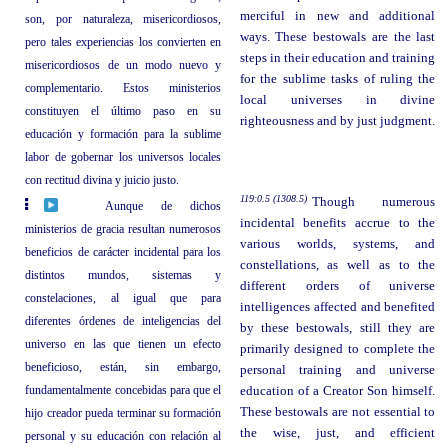
merciful in new and additional
son, por naturaleza, misericordiosos,
ways. These bestowals are the last
pero tales experiencias los convierten en
steps in their education and training
misericordiosos de un modo nuevo y
for the sublime tasks of ruling the
complementario. Estos ministerios
local universes in divine
constituyen el último paso en su
righteousness and by just judgment.
educación y formación para la sublime
labor de gobernar los universos locales
con rectitud divina y juicio justo.
119:0.5 (1308.5)
Though numerous
Aunque de dichos
incidental benefits accrue to the
ministerios de gracia resultan numerosos
various worlds, systems, and
beneficios de carácter incidental para los
constellations, as well as to the
distintos mundos, sistemas y
different orders of universe
constelaciones, al igual que para
intelligences affected and benefited
diferentes órdenes de inteligencias del
by these bestowals, still they are
universo en las que tienen un efecto
primarily designed to complete the
beneficioso, están, sin embargo,
personal training and universe
fundamentalmente concebidas para que el
education of a Creator Son himself.
These bestowals are not essential to
hijo creador pueda terminar su formación
the wise, just, and efficient
personal y su educación con relación al