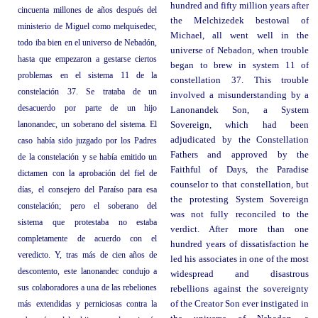
hundred and fifty million years after
cincuenta millones de años después del
the Melchizedek bestowal of
ministerio de Miguel como melquisedec,
Michael, all went well in the
todo iba bien en el universo de Nebadón,
universe of Nebadon, when trouble
hasta que empezaron a gestarse ciertos
began to brew in system 11 of
problemas en el sistema 11 de la
constellation 37. This trouble
constelación 37. Se trataba de un
involved a misunderstanding by a
desacuerdo por parte de un hijo
Lanonandek Son, a System
lanonandec, un soberano del sistema. El
Sovereign, which had been
adjudicated by the Constellation
caso había sido juzgado por los Padres
Fathers and approved by the
de la constelación y se había emitido un
Faithful of Days, the Paradise
dictamen con la aprobación del fiel de
counselor to that constellation, but
días, el consejero del Paraíso para esa
the protesting System Sovereign
constelación; pero el soberano del
was not fully reconciled to the
sistema que protestaba no estaba
verdict. After more than one
completamente de acuerdo con el
hundred years of dissatisfaction he
veredicto. Y, tras más de cien años de
led his associates in one of the most
descontento, este lanonandec condujo a
widespread and disastrous
sus colaboradores a una de las rebeliones
rebellions against the sovereignty
más extendidas y perniciosas contra la
of the Creator Son ever instigated in