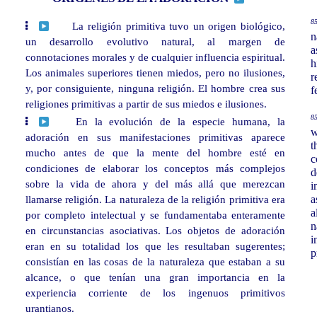
85
La religión primitiva tuvo un origen biológico,
n
un desarrollo evolutivo natural, al margen de
a
connotaciones morales y de cualquier influencia espiritual.
h
Los animales superiores tienen miedos, pero no ilusiones,
r
y, por consiguiente, ninguna religión. El hombre crea sus
f
religiones primitivas a partir de sus miedos e ilusiones.
85
En la evolución de la especie humana, la
w
adoración en sus manifestaciones primitivas aparece
t
mucho antes de que la mente del hombre esté en
c
condiciones de elaborar los conceptos más complejos
d
sobre la vida de ahora y del más allá que merezcan
i
llamarse religión. La naturaleza de la religión primitiva era
a
a
por completo intelectual y se fundamentaba enteramente
n
en circunstancias asociativas. Los objetos de adoración
i
eran en su totalidad los que les resultaban sugerentes;
p
consistían en las cosas de la naturaleza que estaban a su
alcance, o que tenían una gran importancia en la
experiencia corriente de los ingenuos primitivos
urantianos.