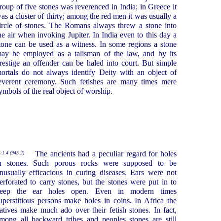
roup of five stones was reverenced in India; in Greece it
as a cluster of thirty; among the red men it was usually a
ircle of stones. The Romans always threw a stone into
he air when invoking Jupiter. In India even to this day a
tone can be used as a witness. In some regions a stone
ay be employed as a talisman of the law, and by its
restige an offender can be haled into court. But simple
ortals do not always identify Deity with an object of
everent ceremony. Such fetishes are many times mere
ymbols of the real object of worship.
The ancients had a peculiar regard for holes
:1.4 (945.2)
n stones. Such porous rocks were supposed to be
nusually efficacious in curing diseases. Ears were not
erforated to carry stones, but the stones were put in to
eep the ear holes open. Even in modern times
uperstitious persons make holes in coins. In Africa the
atives make much ado over their fetish stones. In fact,
mong all backward tribes and peoples stones are still