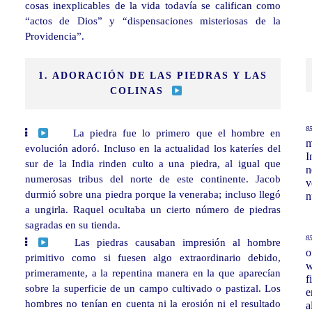
cosas inexplicables de la vida todavía se califican como
“actos de Dios” y “dispensaciones misteriosas de la
Providencia”.
1. ADORACIÓN DE LAS PIEDRAS Y LAS
COLINAS
85
La piedra fue lo primero que el hombre en
m
evolución adoró. Incluso en la actualidad los kateríes del
I
sur de la India rinden culto a una piedra, al igual que
n
numerosas tribus del norte de este continente. Jacob
v
durmió sobre una piedra porque la veneraba; incluso llegó
n
a ungirla. Raquel ocultaba un cierto número de piedras
sagradas en su tienda.
85
Las piedras causaban impresión al hombre
o
primitivo como si fuesen algo extraordinario debido,
w
primeramente, a la repentina manera en la que aparecían
f
sobre la superficie de un campo cultivado o pastizal. Los
e
hombres no tenían en cuenta ni la erosión ni el resultado
a