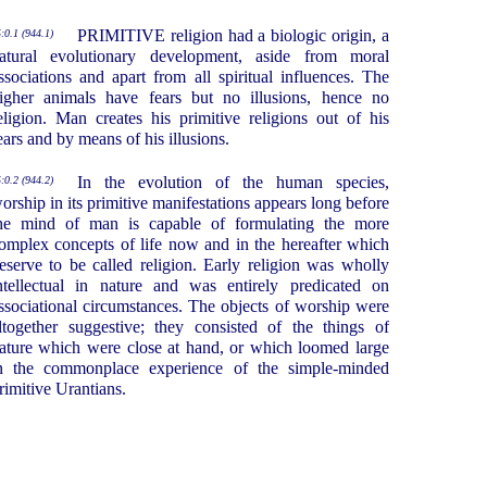
PRIMITIVE religion had a biologic origin, a
:0.1 (944.1)
atural evolutionary development, aside from moral
ssociations and apart from all spiritual influences. The
igher animals have fears but no illusions, hence no
eligion. Man creates his primitive religions out of his
ears and by means of his illusions.
In the evolution of the human species,
:0.2 (944.2)
orship in its primitive manifestations appears long before
he mind of man is capable of formulating the more
omplex concepts of life now and in the hereafter which
eserve to be called religion. Early religion was wholly
ntellectual in nature and was entirely predicated on
ssociational circumstances. The objects of worship were
ltogether suggestive; they consisted of the things of
ature which were close at hand, or which loomed large
n the commonplace experience of the simple-minded
rimitive Urantians.