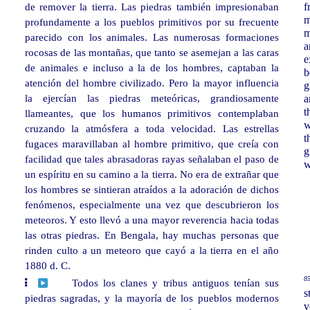
de remover la tierra. Las piedras también impresionaban
f
m
profundamente a los pueblos primitivos por su frecuente
m
parecido con los animales. Las numerosas formaciones
a
rocosas de las montañas, que tanto se asemejan a las caras
e
de animales e incluso a la de los hombres, captaban la
b
atención del hombre civilizado. Pero la mayor influencia
g
la ejercían las piedras meteóricas, grandiosamente
a
t
llameantes, que los humanos primitivos contemplaban
w
cruzando la atmósfera a toda velocidad. Las estrellas
t
fugaces maravillaban al hombre primitivo, que creía con
g
facilidad que tales abrasadoras rayas señalaban el paso de
w
un espíritu en su camino a la tierra. No era de extrañar que
los hombres se sintieran atraídos a la adoración de dichos
fenómenos, especialmente una vez que descubrieron los
meteoros. Y esto llevó a una mayor reverencia hacia todas
las otras piedras. En Bengala, hay muchas personas que
rinden culto a un meteoro que cayó a la tierra en el año
1880 d. C.
85
Todos los clanes y tribus antiguos tenían sus
s
piedras sagradas, y la mayoría de los pueblos modernos
v