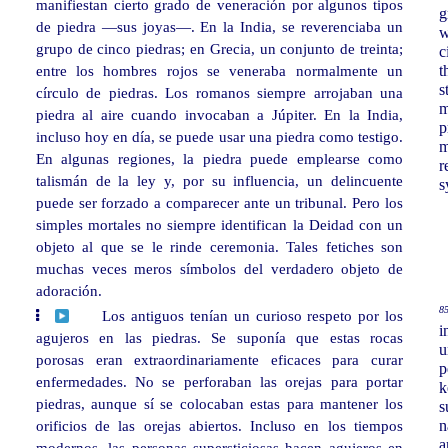
manifiestan cierto grado de veneración por algunos tipos
g
de piedra —sus joyas—. En la India, se reverenciaba un
w
grupo de cinco piedras; en Grecia, un conjunto de treinta;
c
entre los hombres rojos se veneraba normalmente un
t
s
círculo de piedras. Los romanos siempre arrojaban una
m
piedra al aire cuando invocaban a Júpiter. En la India,
p
incluso hoy en día, se puede usar una piedra como testigo.
m
En algunas regiones, la piedra puede emplearse como
r
talismán de la ley y, por su influencia, un delincuente
s
puede ser forzado a comparecer ante un tribunal. Pero los
simples mortales no siempre identifican la Deidad con un
objeto al que se le rinde ceremonia. Tales fetiches son
muchas veces meros símbolos del verdadero objeto de
adoración.
85
Los antiguos tenían un curioso respeto por los
i
agujeros en las piedras. Se suponía que estas rocas
u
porosas eran extraordinariamente eficaces para curar
p
enfermedades. No se perforaban las orejas para portar
k
piedras, aunque sí se colocaban estas para mantener los
s
orificios de las orejas abiertos. Incluso en los tiempos
n
a
modernos, las personas supersticiosas hacen agujeros en