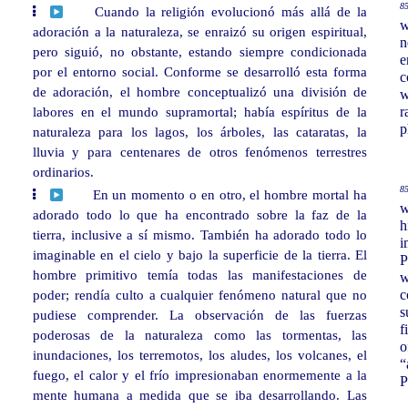
85
Cuando la religión evolucionó más allá de la
w
adoración a la naturaleza, se enraizó su origen espiritual,
n
pero siguió, no obstante, estando siempre condicionada
e
por el entorno social. Conforme se desarrolló esta forma
c
de adoración, el hombre conceptualizó una división de
w
labores en el mundo supramortal; había espíritus de la
r
p
naturaleza para los lagos, los árboles, las cataratas, la
lluvia y para centenares de otros fenómenos terrestres
ordinarios.
85
En un momento o en otro, el hombre mortal ha
w
adorado todo lo que ha encontrado sobre la faz de la
h
tierra, inclusive a sí mismo. También ha adorado todo lo
i
imaginable en el cielo y bajo la superficie de la tierra. El
P
hombre primitivo temía todas las manifestaciones de
w
poder; rendía culto a cualquier fenómeno natural que no
c
s
pudiese comprender. La observación de las fuerzas
f
poderosas de la naturaleza como las tormentas, las
o
inundaciones, los terremotos, los aludes, los volcanes, el
“
fuego, el calor y el frío impresionaban enormemente a la
P
mente humana a medida que se iba desarrollando. Las