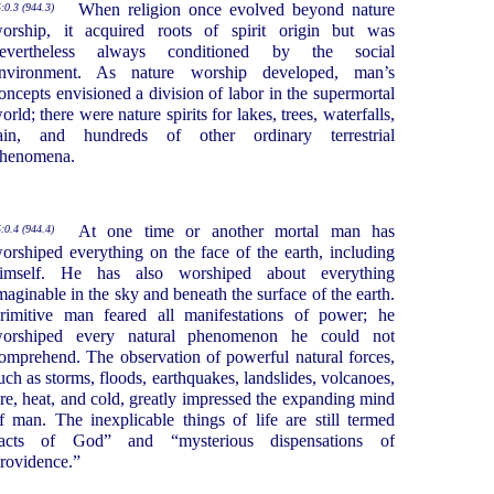
When religion once evolved beyond nature
:0.3 (944.3)
orship, it acquired roots of spirit origin but was
evertheless always conditioned by the social
nvironment. As nature worship developed, man’s
oncepts envisioned a division of labor in the supermortal
orld; there were nature spirits for lakes, trees, waterfalls,
ain, and hundreds of other ordinary terrestrial
henomena.
At one time or another mortal man has
:0.4 (944.4)
orshiped everything on the face of the earth, including
imself. He has also worshiped about everything
maginable in the sky and beneath the surface of the earth.
rimitive man feared all manifestations of power; he
orshiped every natural phenomenon he could not
omprehend. The observation of powerful natural forces,
uch as storms, floods, earthquakes, landslides, volcanoes,
ire, heat, and cold, greatly impressed the expanding mind
f man. The inexplicable things of life are still termed
acts of God” and “mysterious dispensations of
rovidence.”