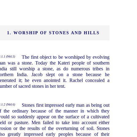
1. WORSHIP OF STONES AND HILLS
The first object to be worshiped by evolving
:1.1 (944.5)
an was a stone. Today the Kateri people of southern
ndia still worship a stone, as do numerous tribes in
orthern India. Jacob slept on a stone because he
enerated it; he even anointed it. Rachel concealed a
umber of sacred stones in her tent.
Stones first impressed early man as being out
:1.2 (944.6)
f the ordinary because of the manner in which they
ould so suddenly appear on the surface of a cultivated
ield or pasture. Men failed to take into account either
rosion or the results of the overturning of soil. Stones
lso greatly impressed early peoples because of their