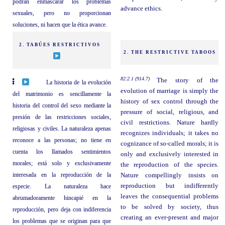
podrán enmascarar los problemas
advance ethics.
sexuales, pero no proporcionan
soluciones, ni hacen que la ética avance.
2. TABÚES RESTRICTIVOS
2. THE RESTRICTIVE TABOOS
82:2.1 (914.7)
The story of the
La historia de la evolución
evolution of marriage is simply the
del matrimonio es sencillamente la
history of sex control through the
historia del control del sexo mediante la
pressure of social, religious, and
presión de las restricciones sociales,
civil restrictions. Nature hardly
religiosas y civiles. La naturaleza apenas
recognizes individuals; it takes no
reconoce a las personas; no tiene en
cognizance of so-called morals; it is
cuenta los llamados sentimientos
only and exclusively interested in
morales; está solo y exclusivamente
the reproduction of the species.
interesada en la reproducción de la
Nature compellingly insists on
reproduction but indifferently
especie. La naturaleza hace
leaves the consequential problems
abrumadoramente hincapié en la
to be solved by society, thus
reproducción, pero deja con indiferencia
creating an ever-present and major
los problemas que se originan para que