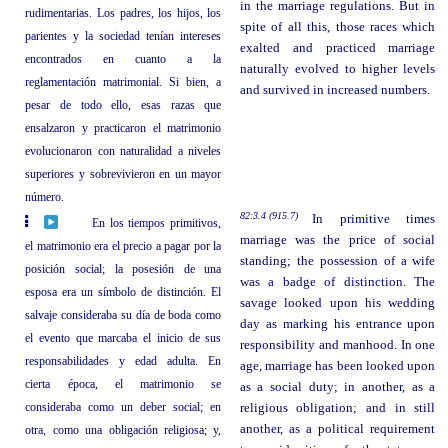
in the marriage regulations. But in
rudimentarias. Los padres, los hijos, los
spite of all this, those races which
parientes y la sociedad tenían intereses
exalted and practiced marriage
encontrados en cuanto a la
naturally evolved to higher levels
reglamentación matrimonial. Si bien, a
and survived in increased numbers.
pesar de todo ello, esas razas que
ensalzaron y practicaron el matrimonio
evolucionaron con naturalidad a niveles
superiores y sobrevivieron en un mayor
número.
82:3.4 (915.7)
In primitive times
En los tiempos primitivos,
marriage was the price of social
el matrimonio era el precio a pagar por la
standing; the possession of a wife
posición social; la posesión de una
was a badge of distinction. The
esposa era un símbolo de distinción. El
savage looked upon his wedding
salvaje consideraba su día de boda como
day as marking his entrance upon
el evento que marcaba el inicio de sus
responsibility and manhood. In one
responsabilidades y edad adulta. En
age, marriage has been looked upon
cierta época, el matrimonio se
as a social duty; in another, as a
consideraba como un deber social; en
religious obligation; and in still
another, as a political requirement
otra, como una obligación religiosa; y,