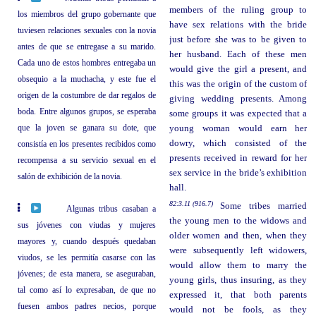
members of the ruling group to
los miembros del grupo gobernante que
have sex relations with the bride
tuviesen relaciones sexuales con la novia
just before she was to be given to
antes de que se entregase a su marido.
her husband. Each of these men
Cada uno de estos hombres entregaba un
would give the girl a present, and
obsequio a la muchacha, y este fue el
this was the origin of the custom of
origen de la costumbre de dar regalos de
giving wedding presents. Among
boda. Entre algunos grupos, se esperaba
some groups it was expected that a
que la joven se ganara su dote, que
young woman would earn her
dowry, which consisted of the
consistía en los presentes recibidos como
presents received in reward for her
recompensa a su servicio sexual en el
sex service in the bride’s exhibition
salón de exhibición de la novia.
hall.
82:3.11 (916.7)
Some tribes married
Algunas tribus casaban a
the young men to the widows and
sus jóvenes con viudas y mujeres
older women and then, when they
mayores y, cuando después quedaban
were subsequently left widowers,
viudos, se les permitía casarse con las
would allow them to marry the
jóvenes; de esta manera, se aseguraban,
young girls, thus insuring, as they
tal como así lo expresaban, de que no
expressed it, that both parents
fuesen ambos padres necios, porque
would not be fools, as they