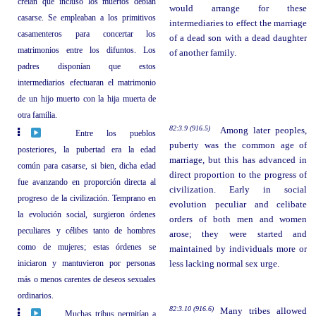
creían que incluso los muertos debían
would arrange for these
casarse. Se empleaban a los primitivos
intermediaries to effect the marriage
casamenteros para concertar los
of a dead son with a dead daughter
matrimonios entre los difuntos. Los
of another family.
padres disponían que estos
intermediarios efectuaran el matrimonio
de un hijo muerto con la hija muerta de
otra familia.
82:3.9 (916.5)
Among later peoples,
Entre los pueblos
puberty was the common age of
posteriores, la pubertad era la edad
marriage, but this has advanced in
común para casarse, si bien, dicha edad
direct proportion to the progress of
fue avanzando en proporción directa al
civilization. Early in social
progreso de la civilización. Temprano en
evolution peculiar and celibate
la evolución social, surgieron órdenes
orders of both men and women
peculiares y célibes tanto de hombres
arose; they were started and
como de mujeres; estas órdenes se
maintained by individuals more or
iniciaron y mantuvieron por personas
less lacking normal sex urge.
más o menos carentes de deseos sexuales
ordinarios.
82:3.10 (916.6)
Many tribes allowed
Muchas tribus permitían a