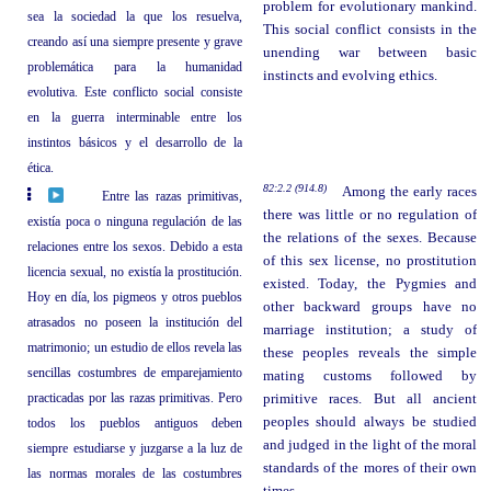
problem for evolutionary mankind.
sea la sociedad la que los resuelva,
This social conflict consists in the
creando así una siempre presente y grave
unending war between basic
problemática para la humanidad
instincts and evolving ethics.
evolutiva. Este conflicto social consiste
en la guerra interminable entre los
instintos básicos y el desarrollo de la
ética.
82:2.2 (914.8)
Among the early races
Entre las razas primitivas,
there was little or no regulation of
existía poca o ninguna regulación de las
the relations of the sexes. Because
relaciones entre los sexos. Debido a esta
of this sex license, no prostitution
licencia sexual, no existía la prostitución.
existed. Today, the Pygmies and
Hoy en día, los pigmeos y otros pueblos
other backward groups have no
atrasados no poseen la institución del
marriage institution; a study of
matrimonio; un estudio de ellos revela las
these peoples reveals the simple
sencillas costumbres de emparejamiento
mating customs followed by
practicadas por las razas primitivas. Pero
primitive races. But all ancient
peoples should always be studied
todos los pueblos antiguos deben
and judged in the light of the moral
siempre estudiarse y juzgarse a la luz de
standards of the mores of their own
las normas morales de las costumbres