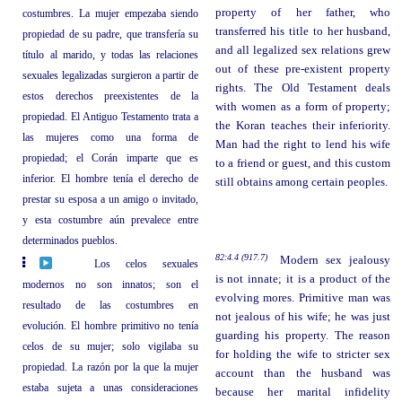
property of her father, who
costumbres. La mujer empezaba siendo
transferred his title to her husband,
propiedad de su padre, que transfería su
and all legalized sex relations grew
título al marido, y todas las relaciones
out of these pre-existent property
sexuales legalizadas surgieron a partir de
rights. The Old Testament deals
estos derechos preexistentes de la
with women as a form of property;
propiedad. El Antiguo Testamento trata a
the Koran teaches their inferiority.
las mujeres como una forma de
Man had the right to lend his wife
propiedad; el Corán imparte que es
to a friend or guest, and this custom
inferior. El hombre tenía el derecho de
still obtains among certain peoples.
prestar su esposa a un amigo o invitado,
y esta costumbre aún prevalece entre
determinados pueblos.
82:4.4 (917.7)
Modern sex jealousy
Los celos sexuales
is not innate; it is a product of the
modernos no son innatos; son el
evolving mores. Primitive man was
resultado de las costumbres en
not jealous of his wife; he was just
evolución. El hombre primitivo no tenía
guarding his property. The reason
celos de su mujer; solo vigilaba su
for holding the wife to stricter sex
propiedad. La razón por la que la mujer
account than the husband was
estaba sujeta a unas consideraciones
because her marital infidelity