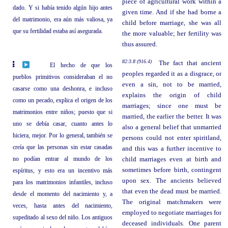
piece of agricultural work within a
dado. Y si había tenido algún hijo antes
given time. And if she had borne a
del matrimonio, era aún más valiosa, ya
child before marriage, she was all
que su fertilidad estaba así asegurada.
the more valuable; her fertility was
thus assured.
82:3.8 (916.4)
The fact that ancient
El hecho de que los
peoples regarded it as a disgrace, or
pueblos primitivos consideraban el no
even a sin, not to be married,
casarse como una deshonra, e incluso
explains the origin of child
como un pecado, explica el origen de los
marriages; since one must be
matrimonios entre niños; puesto que si
married, the earlier the better. It was
uno se debía casar, cuanto antes lo
also a general belief that unmarried
hiciera, mejor. Por lo general, también se
persons could not enter spiritland,
creía que las personas sin estar casadas
and this was a further incentive to
no podían entrar al mundo de los
child marriages even at birth and
sometimes before birth, contingent
espíritus, y esto era un incentivo más
upon sex. The ancients believed
para los matrimonios infantiles, incluso
that even the dead must be married.
desde el momento del nacimiento y, a
The original matchmakers were
veces, hasta antes del nacimiento,
employed to negotiate marriages for
supeditado al sexo del niño. Los antiguos
deceased individuals. One parent