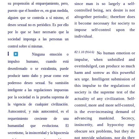
su propensión al emparejamiento, pero,
since man is so largely a self-
controlled being, sex desire is not
puesto que el hombre es, en gran medida,
altogether periodic; therefore does
alguien que se controla a sí mismo, el
it become necessary for society to
deseo sexual no es periódico. Es por ello
impose self-control upon the
por lo que se hace necesario que la
individual.
sociedad imponga a las personas un
control sobre sí mismas.
82:1.10 (914.6)
No human emotion or
Ninguna emoción o
impulse, when unbridled and
impulso humano, cuando está
overindulged, can produce so much
desenfrenado o se extralimita, puede
harm and sorrow as this powerful
producir tanto daño y pesar como este
sex urge. Intelligent submission of
poderoso deseo sexual. Su sumisión
this impulse to the regulations of
inteligente a las regulaciones impuestas
society is the supreme test of the
por la sociedad es la prueba suprema de
actuality of any civilization. Self-
la vigencia de cualquier civilización.
control, more and more self-control,
Autocontrol, y más autocontrol, es el
is the ever-increasing demand of
advancing mankind. Secrecy,
requerimiento creciente de una
insincerity, and hypocrisy may
humanidad que evoluciona. El
obscure sex problems, but they do
secretismo, la insinceridad y la hipocresía
not provide solutions, nor do they