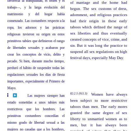
favorecía la tranquilidad, el orden y el
of marriage and the home had
trabajo—, y la larga evolución del
begun. The sex customs of dress,
matrimonio y del hogar había
adornment, and religious practices
comenzado. Las costumbres respecto a la
had their origin in these early
taboos which defined the range of
ropa, los adornos y las prácticas
sex liberties and thus eventually
religiosas tuvieron su origen en estos
created concepts of vice, crime, and
primitivos tabúes que definieron el rango
sin. But it was long the practice to
de libertades sexuales y acabaron por
suspend all sex regulations on high
crear los conceptos de vicio, delito y
festival days, especially May Day.
pecado. Si bien, durante mucho tiempo,
perduró el hábito de suspender todas las
regulaciones sexuales los días de fiesta
importantes, especialmente el Primero de
Mayo.
82:2.5 (915.3)
Women have always
Las mujeres siempre han
been subject to more restrictive
estado sometidas a unos tabúes más
taboos than men. The early mores
restrictivos que los hombres. Las
granted the same degree of sex
primitivas costumbres concedían el
liberty to unmarried women as to
mismo grado de libertad sexual a las
men, but it has always been
mujeres no casadas que a los hombres,