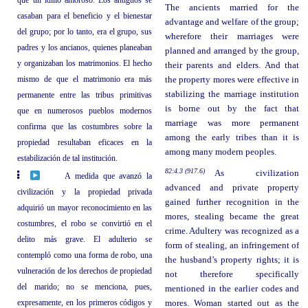
The ancients married for the
casaban para el beneficio y el bienestar
advantage and welfare of the group;
del grupo; por lo tanto, era el grupo, sus
wherefore their marriages were
padres y los ancianos, quienes planeaban
planned and arranged by the group,
y organizaban los matrimonios. El hecho
their parents and elders. And that
mismo de que el matrimonio era más
the property mores were effective in
stabilizing the marriage institution
permanente entre las tribus primitivas
is borne out by the fact that
que en numerosos pueblos modernos
marriage was more permanent
confirma que las costumbres sobre la
among the early tribes than it is
propiedad resultaban eficaces en la
among many modern peoples.
estabilización de tal institución.
82:4.3 (917.6)
As civilization
A medida que avanzó la
advanced and private property
civilización y la propiedad privada
gained further recognition in the
adquirió un mayor reconocimiento en las
mores, stealing became the great
costumbres, el robo se convirtió en el
crime. Adultery was recognized as a
delito más grave. El adulterio se
form of stealing, an infringement of
contempló como una forma de robo, una
the husband’s property rights; it is
vulneración de los derechos de propiedad
not therefore specifically
del marido; no se menciona, pues,
mentioned in the earlier codes and
expresamente, en los primeros códigos y
mores. Woman started out as the