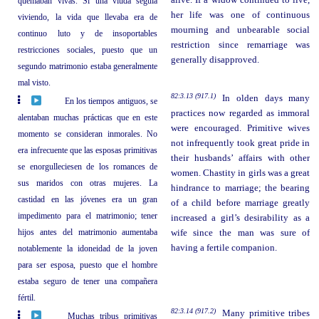
quemaban vivas. Si una viuda seguía
her life was one of continuous
viviendo, la vida que llevaba era de
mourning and unbearable social
continuo luto y de insoportables
restriction since remarriage was
restricciones sociales, puesto que un
generally disapproved.
segundo matrimonio estaba generalmente
mal visto.
82:3.13 (917.1)
In olden days many
En los tiempos antiguos, se
practices now regarded as immoral
alentaban muchas prácticas que en este
were encouraged. Primitive wives
momento se consideran inmorales. No
not infrequently took great pride in
era infrecuente que las esposas primitivas
their husbands’ affairs with other
se enorgulleciesen de los romances de
women. Chastity in girls was a great
sus maridos con otras mujeres. La
hindrance to marriage; the bearing
castidad en las jóvenes era un gran
of a child before marriage greatly
impedimento para el matrimonio; tener
increased a girl’s desirability as a
hijos antes del matrimonio aumentaba
wife since the man was sure of
having a fertile companion.
notablemente la idoneidad de la joven
para ser esposa, puesto que el hombre
estaba seguro de tener una compañera
fértil.
82:3.14 (917.2)
Many primitive tribes
Muchas tribus primitivas