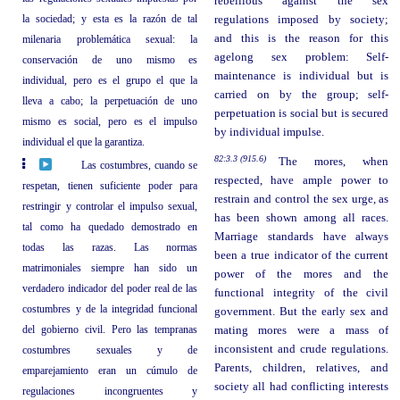
rebellious against the sex
la sociedad; y esta es la razón de tal
regulations imposed by society;
and this is the reason for this
milenaria problemática sexual: la
agelong sex problem: Self-
conservación de uno mismo es
maintenance is individual but is
individual, pero es el grupo el que la
carried on by the group; self-
lleva a cabo; la perpetuación de uno
perpetuation is social but is secured
mismo es social, pero es el impulso
by individual impulse.
individual el que la garantiza.
82:3.3 (915.6)
The mores, when
Las costumbres, cuando se
respected, have ample power to
respetan, tienen suficiente poder para
restrain and control the sex urge, as
restringir y controlar el impulso sexual,
has been shown among all races.
tal como ha quedado demostrado en
Marriage standards have always
todas las razas. Las normas
been a true indicator of the current
matrimoniales siempre han sido un
power of the mores and the
verdadero indicador del poder real de las
functional integrity of the civil
costumbres y de la integridad funcional
government. But the early sex and
del gobierno civil. Pero las tempranas
mating mores were a mass of
inconsistent and crude regulations.
costumbres sexuales y de
Parents, children, relatives, and
emparejamiento eran un cúmulo de
society all had conflicting interests
regulaciones incongruentes y