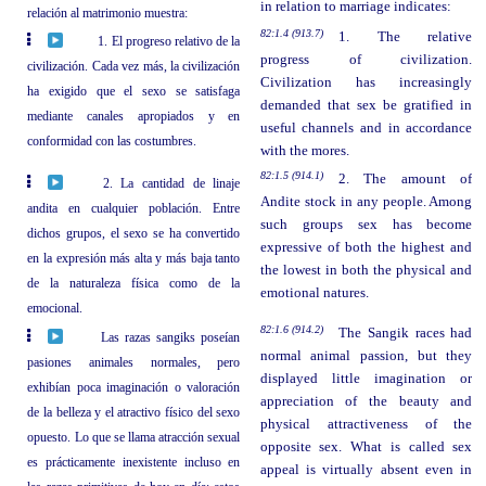
in relation to marriage indicates:
relación al matrimonio muestra:
82:1.4 (913.7)
1. The relative
1. El progreso relativo de la
progress of civilization.
civilización. Cada vez más, la civilización
Civilization has increasingly
ha exigido que el sexo se satisfaga
demanded that sex be gratified in
mediante canales apropiados y en
useful channels and in accordance
conformidad con las costumbres.
with the mores.
82:1.5 (914.1)
2. The amount of
2. La cantidad de linaje
Andite stock in any people. Among
andita en cualquier población. Entre
such groups sex has become
dichos grupos, el sexo se ha convertido
expressive of both the highest and
en la expresión más alta y más baja tanto
the lowest in both the physical and
de la naturaleza física como de la
emotional natures.
emocional.
82:1.6 (914.2)
The Sangik races had
Las razas sangiks poseían
normal animal passion, but they
pasiones animales normales, pero
displayed little imagination or
exhibían poca imaginación o valoración
appreciation of the beauty and
de la belleza y el atractivo físico del sexo
physical attractiveness of the
opuesto. Lo que se llama atracción sexual
opposite sex. What is called sex
es prácticamente inexistente incluso en
appeal is virtually absent even in