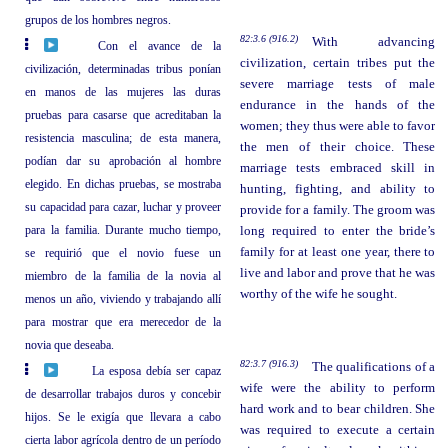
grupos de los hombres negros.
82:3.6 (916.2)
With advancing
Con el avance de la
civilization, certain tribes put the
civilización, determinadas tribus ponían
severe marriage tests of male
en manos de las mujeres las duras
endurance in the hands of the
pruebas para casarse que acreditaban la
women; they thus were able to favor
resistencia masculina; de esta manera,
the men of their choice. These
podían dar su aprobación al hombre
marriage tests embraced skill in
elegido. En dichas pruebas, se mostraba
hunting, fighting, and ability to
su capacidad para cazar, luchar y proveer
provide for a family. The groom was
para la familia. Durante mucho tiempo,
long required to enter the bride’s
family for at least one year, there to
se requirió que el novio fuese un
live and labor and prove that he was
miembro de la familia de la novia al
worthy of the wife he sought.
menos un año, viviendo y trabajando allí
para mostrar que era merecedor de la
novia que deseaba.
82:3.7 (916.3)
The qualifications of a
La esposa debía ser capaz
wife were the ability to perform
de desarrollar trabajos duros y concebir
hard work and to bear children. She
hijos. Se le exigía que llevara a cabo
was required to execute a certain
cierta labor agrícola dentro de un período