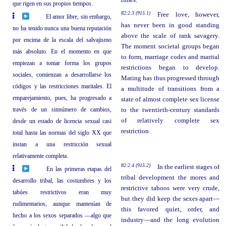
times.
que rigen en sus propios tiempos.
82:2.3 (915.1)
Free love, however,
El amor libre, sin embargo,
has never been in good standing
no ha tenido nunca una buena reputación
above the scale of rank savagery.
por encima de la escala del salvajismo
The moment societal groups began
más absoluto. En el momento en que
to form, marriage codes and marital
empiezan a tomar forma los grupos
restrictions began to develop.
sociales, comienzan a desarrollarse los
Mating has thus progressed through
códigos y las restricciones maritales. El
a multitude of transitions from a
emparejamiento, pues, ha progresado a
state of almost complete sex license
través de un sinnúmero de cambios,
to the twentieth-century standards
of relatively complete sex
desde un estado de licencia sexual casi
restriction.
total hasta las normas del siglo XX que
instan a una restricción sexual
relativamente completa.
82:2.4 (915.2)
In the earliest stages of
En las primeras etapas del
tribal development the mores and
desarrollo tribal, las costumbres y los
restrictive taboos were very crude,
tabúes restrictivos eran muy
but they did keep the sexes apart—
rudimentarios, aunque mantenían de
this favored quiet, order, and
hecho a los sexos separados —algo que
industry—and the long evolution