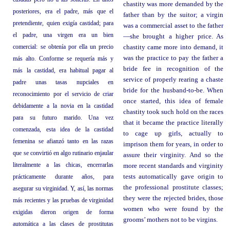
chastity was more demanded by the
posteriores, era el padre, más que el
father than by the suitor; a virgin
pretendiente, quien exigía castidad; para
was a commercial asset to the father
el padre, una virgen era un bien
—she brought a higher price. As
comercial: se obtenía por ella un precio
chastity came more into demand, it
was the practice to pay the father a
más alto. Conforme se requería más y
bride fee in recognition of the
más la castidad, era habitual pagar al
service of properly rearing a chaste
padre unas tasas nupciales en
bride for the husband-to-be. When
reconocimiento por el servicio de criar
once started, this idea of female
debidamente a la novia en la castidad
chastity took such hold on the races
para su futuro marido. Una vez
that it became the practice literally
comenzada, esta idea de la castidad
to cage up girls, actually to
femenina se afianzó tanto en las razas
imprison them for years, in order to
que se convirtió en algo rutinario enjaular
assure their virginity. And so the
literalmente a las chicas, encerrarlas
more recent standards and virginity
prácticamente durante años, para
tests automatically gave origin to
the professional prostitute classes;
asegurar su virginidad. Y, así, las normas
they were the rejected brides, those
más recientes y las pruebas de virginidad
women who were found by the
exigidas dieron origen de forma
grooms’ mothers not to be virgins.
automática a las clases de prostitutas