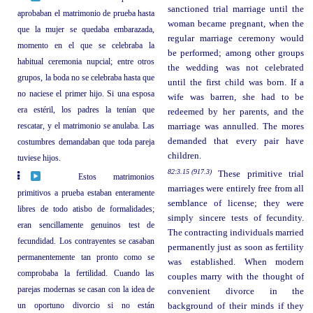
sanctioned trial marriage until the
aprobaban el matrimonio de prueba hasta
woman became pregnant, when the
que la mujer se quedaba embarazada,
regular marriage ceremony would
momento en el que se celebraba la
be performed; among other groups
habitual ceremonia nupcial; entre otros
the wedding was not celebrated
grupos, la boda no se celebraba hasta que
until the first child was born. If a
no naciese el primer hijo. Si una esposa
wife was barren, she had to be
era estéril, los padres la tenían que
redeemed by her parents, and the
rescatar, y el matrimonio se anulaba. Las
marriage was annulled. The mores
demanded that every pair have
costumbres demandaban que toda pareja
children.
tuviese hijos.
82:3.15 (917.3)
These primitive trial
Estos matrimonios
marriages were entirely free from all
primitivos a prueba estaban enteramente
semblance of license; they were
libres de todo atisbo de formalidades;
simply sincere tests of fecundity.
eran sencillamente genuinos test de
The contracting individuals married
fecundidad. Los contrayentes se casaban
permanently just as soon as fertility
permanentemente tan pronto como se
was established. When modern
comprobaba la fertilidad. Cuando las
couples marry with the thought of
parejas modernas se casan con la idea de
convenient divorce in the
un oportuno divorcio si no están
background of their minds if they