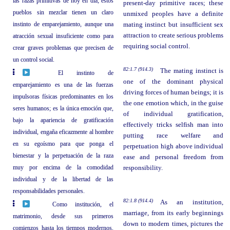
las razas primitivas de hoy en día; estos
present-day primitive races; these
pueblos sin mezclar tienen un claro
unmixed peoples have a definite
instinto de emparejamiento, aunque una
mating instinct but insufficient sex
attraction to create serious problems
atracción sexual insuficiente como para
requiring social control.
crear graves problemas que precisen de
un control social.
82:1.7 (914.3)
The mating instinct is
El instinto de
one of the dominant physical
emparejamiento es una de las fuerzas
driving forces of human beings; it is
impulsoras físicas predominantes en los
the one emotion which, in the guise
seres humanos; es la única emoción que,
of individual gratification,
bajo la apariencia de gratificación
effectively tricks selfish man into
individual, engaña eficazmente al hombre
putting race welfare and
en su egoísmo para que ponga el
perpetuation high above individual
bienestar y la perpetuación de la raza
ease and personal freedom from
muy por encima de la comodidad
responsibility.
individual y de la libertad de las
responsabilidades personales.
82:1.8 (914.4)
As an institution,
Como institución, el
marriage, from its early beginnings
matrimonio, desde sus primeros
down to modern times, pictures the
comienzos hasta los tiempos modernos,