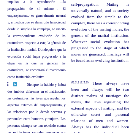
impulso a la reproducción —la
self-propagation. Mating is
propagación de sí mismo—. El
universally natural, and as society
emparejamiento es generalmente natural
evolved from the simple to the
y, a medida que se desarrolló la sociedad
complex, there was a corresponding
desde lo simple a lo complejo, se suscitó
evolution of the mating mores, the
genesis of the marital institution.
la correspondiente evolución de las
Wherever social evolution has
costumbres respecto a este, la génesis de
progressed to the stage at which
la institución marital. Dondequiera que la
mores are generated, marriage will
evolución social haya progresado a la
be found as an evolving institution.
etapa en la que se generan las
costumbres, se encontrará el matrimonio
como institución evolutiva.
82:3.2 (915.5)
There always have
Siempre ha habido y habrá
been and always will be two
dos ámbitos diferentes en el matrimonio:
distinct realms of marriage: the
las costumbres, las leyes que regulan los
mores, the laws regulating the
aspectos externos del emparejamiento, y
external aspects of mating, and the
las relaciones por lo demás secretas y
otherwise secret and personal
personales entre hombres y mujeres. Las
relations of men and women.
personas siempre se han rebelado contra
Always has the individual been
las regulaciones sexuales impuestas por