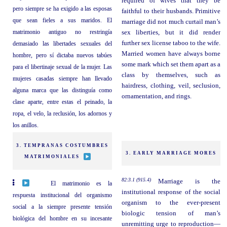
required of wives that they be
pero siempre se ha exigido a las esposas
faithful to their husbands. Primitive
que sean fieles a sus maridos. El
marriage did not much curtail man’s
matrimonio antiguo no restringía
sex liberties, but it did render
further sex license taboo to the wife.
demasiado las libertades sexuales del
Married women have always borne
hombre, pero sí dictaba nuevos tabúes
some mark which set them apart as a
para el libertinaje sexual de la mujer. Las
class by themselves, such as
mujeres casadas siempre han llevado
hairdress, clothing, veil, seclusion,
alguna marca que las distinguía como
ornamentation, and rings.
clase aparte, entre estas el peinado, la
ropa, el velo, la reclusión, los adornos y
los anillos.
3. TEMPRANAS COSTUMBRES
3. EARLY MARRIAGE MORES
MATRIMONIALES
82:3.1 (915.4)
Marriage is the
El matrimonio es la
institutional response of the social
respuesta institucional del organismo
organism to the ever-present
social a la siempre presente tensión
biologic tension of man’s
biológica del hombre en su incesante
unremitting urge to reproduction—