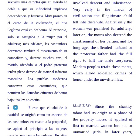
sexuales más estrictas que su marido se
involved descent and inheritance.
debía a que su infidelidad implicaba
Very early in the march of
civilization the illegitimate child
descendencia y herencia. Muy pronto en
fell into disrepute. At first only the
el curso de la civilización, el hijo
woman was punished for adultery;
ilegítimo cayó en deshonra. Al principio,
later on, the mores also decreed the
solo se castigaba a la mujer por el
chastisement of her partner, and for
adulterio; más adelante, las costumbres
long ages the offended husband or
decretaron también el escarmiento de su
the protector father had the full
compañero y, durante muchas eras, el
right to kill the male trespasser.
marido ofendido o el padre protector
Modern peoples retain these mores,
tenían pleno derecho de matar al infractor
which allow so-called crimes of
masculino. Los pueblos modernos
honor under the unwritten law.
conservan estas costumbres, que
permiten los llamados crímenes de honor
bajo una ley no escrita.
82:4.5 (917.8)
Since the chastity
Puesto que el tabú de la
taboo had its origin as a phase of
castidad se originó como un aspecto de
the property mores, it applied at
las costumbres en cuanto a la propiedad,
first to married women but not to
se aplicó al principio a las mujeres
unmarried girls. In later years,
casadas pero no a las solteras. En años