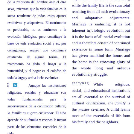
de la respuesta del hombre ante el otro
while the family life is the sum total
sexo, mientras que la vida familiar es la
resulting from all such evolutionary
suma resultante de todos estos ajustes
and adaptative adjustments.
evolutivos y adaptativos. El matrimonio
Marriage is enduring; it is not
es perdurable; no es intrínseco a la
inherent in biologic evolution, but
evolución biológica, pero constituye la
it is the basis of all social evolution
and is therefore certain of continued
base de toda evolución social y es, por
existence in some form. Marriage
consiguiente, seguro que continuará
has given mankind the home, and
existiendo de alguna forma. El
the home is the crowning glory of
matrimonio ha dado el hogar a la
the whole long and arduous
humanidad, y el hogar es el colofón de
evolutionary struggle.
toda la larga y ardua lucha evolutiva.
82:0.2 (913.2)
While religious,
Aunque las instituciones
social, and educational institutions
religiosas, sociales y educativas son
are all essential to the survival of
todas fundamentales para la
cultural civilization,
the family is
supervivencia de la civilización cultural,
the master civilizer.
A child learns
la familia es el gran civilizador
. El niño
most of the essentials of life from
aprende de su familia y vecinos la mayor
his family and the neighbors.
parte de los elementos esenciales de la
vida.