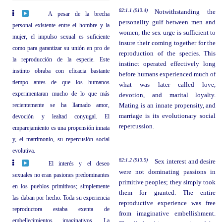
82:1.1 (913.4)
Notwithstanding the
A pesar de la brecha
personality gulf between men and
personal existente entre el hombre y la
women, the sex urge is sufficient to
mujer, el impulso sexual es suficiente
insure their coming together for the
como para garantizar su unión en pro de
reproduction of the species. This
la reproducción de la especie. Este
instinct operated effectively long
instinto obraba con eficacia bastante
before humans experienced much of
tiempo antes de que los humanos
what was later called love,
experimentaran mucho de lo que más
devotion, and marital loyalty.
recientemente se ha llamado amor,
Mating is an innate propensity, and
marriage is its evolutionary social
devoción y lealtad conyugal. El
repercussion.
emparejamiento es una propensión innata
y, el matrimonio, su repercusión social
evolutiva.
82:1.2 (913.5)
Sex interest and desire
El interés y el deseo
were not dominating passions in
sexuales no eran pasiones predominantes
primitive peoples; they simply took
en los pueblos primitivos; simplemente
them for granted. The entire
las daban por hecho. Toda su experiencia
reproductive experience was free
reproductora estaba exenta de
from imaginative embellishment.
embellecimientos imaginativos. La