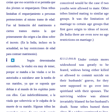
creían que eso ocurriría si se permitía que
conceived would be the case if two
dos jóvenes se emparejasen. Otras tribus
youths were allowed to mate. Other
tribes limited mating to similar age
limitaban el emparejamiento a personas
groups. It was the limitation of
pertenecientes al mismo tramo de edad.
marriage to certain age groups that
Fue tal limitación del matrimonio a
first gave origin to ideas of incest.
ciertos tramos etarios la que
(In India there are even now no age
primeramente dio origen a las ideas sobre
restrictions on marriage.)
el incesto. (En la India, incluso en la
actualidad, no hay restricciones de edad
para contraer matrimonio).
82:3.12 (916.8)
Under certain mores
Según determinadas
widowhood was greatly to be
costumbres, la viudez era muy de temer,
feared, widows being either killed
porque se mataba a las viudas o se les
or allowed to commit suicide on
autorizaba a suicidarse ante la tumba de
their husbands’ graves, for they
sus maridos, ya que se suponía que
were supposed to go over into
debían ir al mundo de los espíritus junto
spiritland with their spouses. The
con ellos. Casi indefectiblemente, a la
surviving widow was almost
viuda que sobrevivía se le culpaba de la
invariably blamed for her husband’s
muerte de su marido. Algunas tribus las
death. Some tribes burned them
alive. If a widow continued to live,