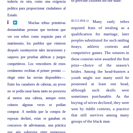
to provide citizens for the state.
todavía en otra, como una exigencia
política para proporcionar ciudadanos al
Estado.
82:3.5 (916.1)
Many early tribes
Muchas tribus primitivas
required feats of stealing as a
demandaban proezas que tuvieran que
qualification for marriage; later
ver con robos como requisito para el
peoples substituted for such raiding
matrimonio; los pueblos que vinieron
forays, athletic contests and
después sustituyeron tales incursiones y
competitive games. The winners in
saqueos por pruebas atléticas y juegos
these contests were awarded the first
competitivos. Los vencedores de estos
prize—choice of the season’s
certámenes recibían el primer premio —
brides. Among the head-hunters a
elegir entre las novias disponibles—.
youth might not marry until he
possessed at least one head,
Entre los cazadores de cabezas, un joven
although such skulls were
no se podía casar hasta tanto no poseyera
sometimes purchasable. As the
al menos una cabeza, aunque estos
buying of wives declined, they were
cráneos algunas veces se podían
won by riddle contests, a practice
comprar. A medida que la compra de
that still survives among many
esposas declinó, estas se ganaban en
groups of the black man.
concursos de adivinanzas, una práctica
que aún sobrevive entre numerosos