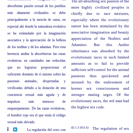
The all-absorbing sex passion of the
absorbente pasión sexual de los pueblos
more highly civilized peoples is
más altamente civilizados se debe
chiefly due to race mixtures,
principalmente a la mezcla de razas, en
especially where the evolutionary
nature has been stimulated by the
especial ahí donde la naturaleza evolutiva
associative imagination and beauty
se ha estimulado por la imaginación
appreciation of the Nodites and
asociativa y la apreciación de la belleza
Adamites. But this Andite
de los noditas y de los adanitas. Pero esta
inheritance was absorbed by the
herencia andita la absorbieron las razas
evolutionary races in such limited
evolutivas en cantidades tan reducidas
amounts as to fail to provide
que no lograron proporcionar el
sufficient self-control for the animal
suficiente dominio de sí mismo sobre las
passions thus quickened and
pasiones animales, despertadas y
aroused by the endowment of
vivificadas debido a la dotación de una
keener sex consciousness and
conciencia sexual más aguda y de
stronger mating urges. Of the
evolutionary races, the red man had
impulsos más intensos de
the highest sex code.
emparejamiento. De las razas evolutivas,
el hombre rojo era el que tenía el código
sexual más elevado.
82:1.3 (913.6)
The regulation of sex
La regulación del sexo con