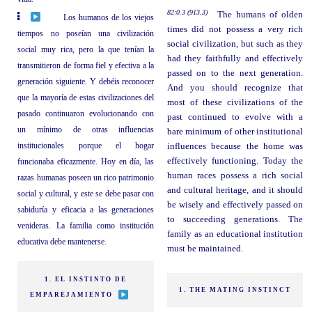
82:0.3 (913.3)
The humans of olden
Los humanos de los viejos
times did not possess a very rich
tiempos no poseían una civilización
social civilization, but such as they
social muy rica, pero la que tenían la
had they faithfully and effectively
transmitieron de forma fiel y efectiva a la
passed on to the next generation.
generación siguiente. Y debéis reconocer
And you should recognize that
que la mayoría de estas civilizaciones del
most of these civilizations of the
pasado continuaron evolucionando con
past continued to evolve with a
un mínimo de otras influencias
bare minimum of other institutional
institucionales porque el hogar
influences because the home was
effectively functioning. Today the
funcionaba eficazmente. Hoy en día, las
human races possess a rich social
razas humanas poseen un rico patrimonio
and cultural heritage, and it should
social y cultural, y este se debe pasar con
be wisely and effectively passed on
sabiduría y eficacia a las generaciones
to succeeding generations. The
venideras. La familia como institución
family as an educational institution
educativa debe mantenerse.
must be maintained.
1. EL INSTINTO DE
1. THE MATING INSTINCT
EMPAREJAMIENTO