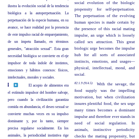
social evolution of the biologic
ilustra la evolución social de la tendencia
propensity for self-perpetuation.
biológica a la autoperpetuación. La
The perpetuation of the evolving
perpetuación de la especie humana, en su
human species is made certain by
avance, se hace realidad por la presencia
the presence of this racial mating
de este impulso racial de emparejamiento,
impulse, an urge which is loosely
de un ímpetu llamado, en términos
called sex attraction. This great
biologic urge becomes the impulse
generales, “atracción sexual”. Esta gran
hub for all sorts of associated
necesidad biológica se convierte en el eje
instincts, emotions, and usages—
impulsor de toda índole de instintos,
physical, intellectual, moral, and
emociones y hábitos conexos: físicos,
social.
intelectuales, morales y sociales.
82:1.9 (914.5)
With the savage, the
El acopio de alimentos era
food supply was the impelling
el estímulo impulsor del hombre salvaje,
motivation, but when civilization
pero cuando la civilización garantiza
insures plentiful food, the sex urge
comida en abundancia, el deseo sexual se
many times becomes a dominant
convierte muchas veces en su impulso
impulse and therefore ever stands in
dominante y, por lo tanto, siempre
need of social regulation. In
precisa regularse socialmente. En los
animals, instinctive periodicity
animales, la periodicidad instintiva rige
checks the mating propensity, but