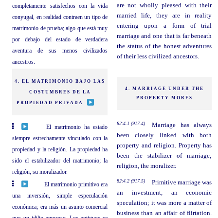
are not wholly pleased with their
completamente satisfechos con la vida
married life, they are in reality
conyugal, en realidad contraen un tipo de
entering upon a form of trial
matrimonio de prueba; algo que está muy
marriage and one that is far beneath
por debajo del estado de verdadera
the status of the honest adventures
aventura de sus menos civilizados
of their less civilized ancestors.
ancestros.
4. EL MATRIMONIO BAJO LAS
4. MARRIAGE UNDER THE
COSTUMBRES DE LA
PROPERTY MORES
PROPIEDAD PRIVADA
82:4.1 (917.4)
Marriage has always
El matrimonio ha estado
been closely linked with both
siempre estrechamente vinculado con la
property and religion. Property has
propiedad y la religión. La propiedad ha
been the stabilizer of marriage;
sido el estabilizador del matrimonio; la
religion, the moralizer.
religión, su moralizador.
82:4.2 (917.5)
Primitive marriage was
El matrimonio primitivo era
an investment, an economic
una inversión, simple especulación
speculation; it was more a matter of
económica; era más un asunto comercial
business than an affair of flirtation.
que un idilio amoroso. Los antiguos se