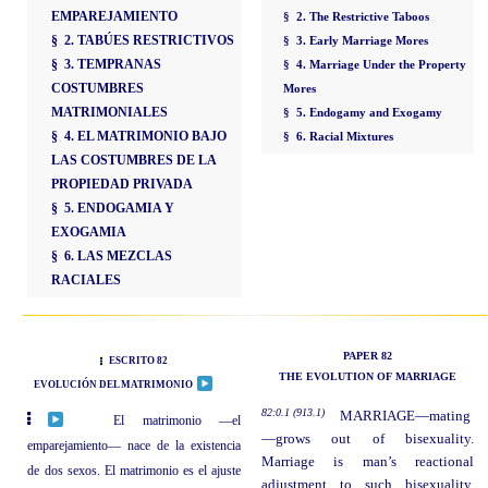
EMPAREJAMIENTO
§ 2. The Restrictive Taboos
§ 2. TABÚES RESTRICTIVOS
§ 3. Early Marriage Mores
§ 3. TEMPRANAS
§ 4. Marriage Under the Property
COSTUMBRES
Mores
MATRIMONIALES
§ 5. Endogamy and Exogamy
§ 4. EL MATRIMONIO BAJO
§ 6. Racial Mixtures
LAS COSTUMBRES DE LA
PROPIEDAD PRIVADA
§ 5. ENDOGAMIA Y
EXOGAMIA
§ 6. LAS MEZCLAS
RACIALES
PAPER 82
ESCRITO 82
THE EVOLUTION OF MARRIAGE
EVOLUCIÓN DEL MATRIMONIO
82:0.1 (913.1)
MARRIAGE—mating
El matrimonio —el
—grows out of bisexuality.
emparejamiento— nace de la existencia
Marriage is man’s reactional
de dos sexos. El matrimonio es el ajuste
adjustment to such bisexuality,