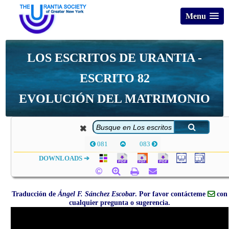
Menu
LOS ESCRITOS DE URANTIA -
ESCRITO 82
EVOLUCIÓN DEL MATRIMONIO
081
083
DOWNLOADS ➔
Traducción de
Ángel F. Sánchez Escobar
. Por favor contácteme
con
cualquier pregunta o sugerencia.