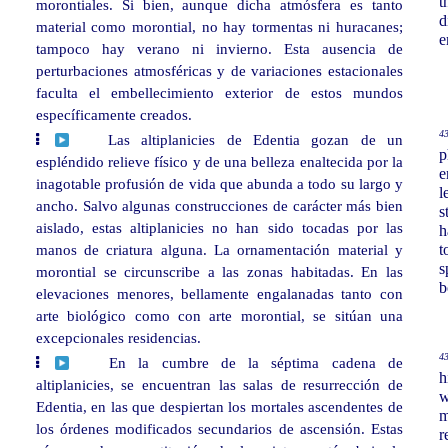
t
morontiales. Si bien, aunque dicha atmósfera es tanto
d
material como morontial, no hay tormentas ni huracanes;
e
tampoco hay verano ni invierno. Esta ausencia de
perturbaciones atmosféricas y de variaciones estacionales
faculta el embellecimiento exterior de estos mundos
específicamente creados.
43
Las altiplanicies de Edentia gozan de un
p
espléndido relieve físico y de una belleza enaltecida por la
e
inagotable profusión de vida que abunda a todo su largo y
l
ancho. Salvo algunas construcciones de carácter más bien
s
aislado, estas altiplanicies no han sido tocadas por las
h
manos de criatura alguna. La ornamentación material y
t
s
morontial se circunscribe a las zonas habitadas. En las
b
elevaciones menores, bellamente engalanadas tanto con
arte biológico como con arte morontial, se sitúan una
excepcionales residencias.
43
En la cumbre de la séptima cadena de
h
altiplanicies, se encuentran las salas de resurrección de
w
Edentia, en las que despiertan los mortales ascendentes de
m
los órdenes modificados secundarios de ascensión. Estas
r