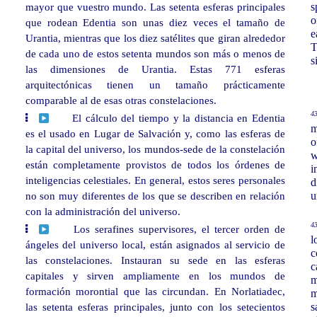
mayor que vuestro mundo. Las setenta esferas principales
s
o
que rodean Edentia son unas diez veces el tamaño de
e
Urantia, mientras que los diez satélites que giran alrededor
T
de cada uno de estos setenta mundos son más o menos de
s
las dimensiones de Urantia. Estas 771 esferas
arquitectónicas tienen un tamaño prácticamente
comparable al de esas otras constelaciones.
43
El cálculo del tiempo y la distancia en Edentia
m
es el usado en Lugar de Salvación y, como las esferas de
o
la capital del universo, los mundos-sede de la constelación
w
están completamente provistos de todos los órdenes de
i
inteligencias celestiales. En general, estos seres personales
d
no son muy diferentes de los que se describen en relación
u
con la administración del universo.
43
Los serafines supervisores, el tercer orden de
l
ángeles del universo local, están asignados al servicio de
c
las constelaciones. Instauran su sede en las esferas
c
capitales y sirven ampliamente en los mundos de
m
formación morontial que las circundan. En Norlatiadec,
m
las setenta esferas principales, junto con los setecientos
s