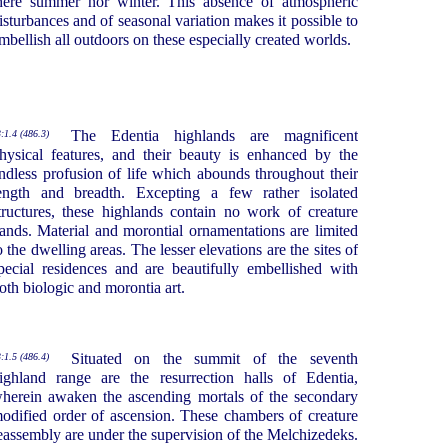
here summer nor winter. This absence of atmospheric
isturbances and of seasonal variation makes it possible to
mbellish all outdoors on these especially created worlds.
The Edentia highlands are magnificent
:1.4 (486.3)
hysical features, and their beauty is enhanced by the
ndless profusion of life which abounds throughout their
ength and breadth. Excepting a few rather isolated
tructures, these highlands contain no work of creature
ands. Material and morontial ornamentations are limited
o the dwelling areas. The lesser elevations are the sites of
pecial residences and are beautifully embellished with
oth biologic and morontia art.
Situated on the summit of the seventh
:1.5 (486.4)
ighland range are the resurrection halls of Edentia,
herein awaken the ascending mortals of the secondary
odified order of ascension. These chambers of creature
eassembly are under the supervision of the Melchizedeks.