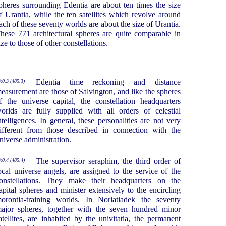
pheres surrounding Edentia are about ten times the size
f Urantia, while the ten satellites which revolve around
ach of these seventy worlds are about the size of Urantia.
hese 771 architectural spheres are quite comparable in
ize to those of other constellations.
Edentia time reckoning and distance
:0.3 (485.3)
easurement are those of Salvington, and like the spheres
f the universe capital, the constellation headquarters
orlds are fully supplied with all orders of celestial
ntelligences. In general, these personalities are not very
ifferent from those described in connection with the
niverse administration.
The supervisor seraphim, the third order of
:0.4 (485.4)
ocal universe angels, are assigned to the service of the
onstellations. They make their headquarters on the
apital spheres and minister extensively to the encircling
orontia-training worlds. In Norlatiadek the seventy
ajor spheres, together with the seven hundred minor
atellites, are inhabited by the univitatia, the permanent