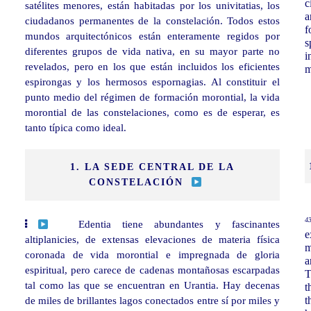
c
satélites menores, están habitadas por los univitatias, los
a
ciudadanos permanentes de la constelación. Todos estos
f
mundos arquitectónicos están enteramente regidos por
s
diferentes grupos de vida nativa, en su mayor parte no
i
revelados, pero en los que están incluidos los eficientes
m
espirongas y los hermosos espornagias. Al constituir el
punto medio del régimen de formación morontial, la vida
morontial de las constelaciones, como es de esperar, es
tanto típica como ideal.
1. LA SEDE CENTRAL DE LA
CONSTELACIÓN
43
Edentia tiene abundantes y fascinantes
e
altiplanicies, de extensas elevaciones de materia física
m
coronada de vida morontial e impregnada de gloria
a
espiritual, pero carece de cadenas montañosas escarpadas
T
tal como las que se encuentran en Urantia. Hay decenas
t
de miles de brillantes lagos conectados entre sí por miles y
t