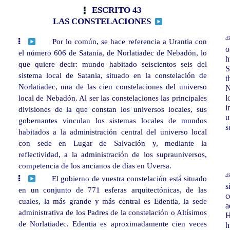
ESCRITO 43
LAS CONSTELACIONES
43
Por lo común, se hace referencia a Urantia con
o
el número 606 de Satania, de Norlatiadec de Nebadón, lo
h
que quiere decir: mundo habitado seiscientos seis del
S
sistema local de Satania, situado en la constelación de
t
Norlatiadec, una de las cien constelaciones del universo
N
local de Nebadón. Al ser las constelaciones las principales
l
i
divisiones de la que constan los universos locales, sus
u
gobernantes vinculan los sistemas locales de mundos
s
habitados a la administración central del universo local
con sede en Lugar de Salvación y, mediante la
reflectividad, a la administración de los suprauniversos,
competencia de los ancianos de días en Uversa.
43
El gobierno de vuestra constelación está situado
s
en un conjunto de 771 esferas arquitectónicas, de las
c
cuales, la más grande y más central es Edentia, la sede
a
administrativa de los Padres de la constelación o Altísimos
H
de Norlatiadec. Edentia es aproximadamente cien veces
h