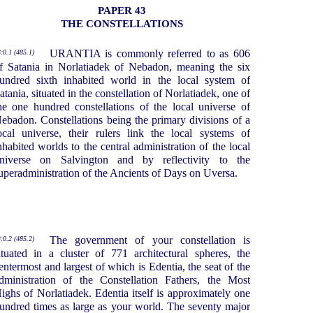
PAPER 43
THE CONSTELLATIONS
URANTIA is commonly referred to as 606
:0.1 (485.1)
f Satania in Norlatiadek of Nebadon, meaning the six
undred sixth inhabited world in the local system of
atania, situated in the constellation of Norlatiadek, one of
he one hundred constellations of the local universe of
ebadon. Constellations being the primary divisions of a
ocal universe, their rulers link the local systems of
nhabited worlds to the central administration of the local
niverse on Salvington and by reflectivity to the
uperadministration of the Ancients of Days on Uversa.
The government of your constellation is
:0.2 (485.2)
ituated in a cluster of 771 architectural spheres, the
entermost and largest of which is Edentia, the seat of the
dministration of the Constellation Fathers, the Most
ighs of Norlatiadek. Edentia itself is approximately one
undred times as large as your world. The seventy major