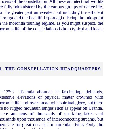
itizens of the constellation. All these architectural worlds
re fully administered by the various groups of native life,
or the greater part unrevealed but including the efficient
pironga and the beautiful spornagia. Being the mid-point
n the morontia-training regime, as you might suspect, the
orontia life of the constellations is both typical and ideal.
1. THE CONSTELLATION HEADQUARTERS
Edentia abounds in fascinating highlands,
:1.1 (485.5)
xtensive elevations of physical matter crowned with
orontia life and overspread with spiritual glory, but there
re no rugged mountain ranges such as appear on Urantia.
here are tens of thousands of sparkling lakes and
housands upon thousands of interconnecting streams, but
here are no great oceans nor torrential rivers. Only the