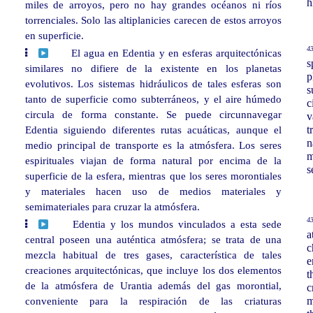
h
miles de arroyos, pero no hay grandes océanos ni ríos
torrenciales. Solo las altiplanicies carecen de estos arroyos
en superficie.
43
El agua en Edentia y en esferas arquitectónicas
s
similares no difiere de la existente en los planetas
p
evolutivos. Los sistemas hidráulicos de tales esferas son
s
tanto de superficie como subterráneos, y el aire húmedo
c
circula de forma constante. Se puede circunnavegar
v
Edentia siguiendo diferentes rutas acuáticas, aunque el
t
n
medio principal de transporte es la atmósfera. Los seres
m
espirituales viajan de forma natural por encima de la
s
superficie de la esfera, mientras que los seres morontiales
y materiales hacen uso de medios materiales y
semimateriales para cruzar la atmósfera.
43
Edentia y los mundos vinculados a esta sede
a
central poseen una auténtica atmósfera; se trata de una
c
mezcla habitual de tres gases, característica de tales
e
creaciones arquitectónicas, que incluye los dos elementos
t
de la atmósfera de Urantia además del gas morontial,
c
conveniente para la respiración de las criaturas
m