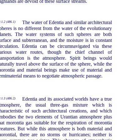
ighlands are devoid of these surface streams.
The water of Edentia and similar architectural
:1.2 (486.1)
pheres is no different from the water of the evolutionary
lanets. The water systems of such spheres are both
urface and subterranean, and the moisture is in constant
irculation. Edentia can be circumnavigated via these
arious water routes, though the chief channel of
ransportation is the atmosphere. Spirit beings would
aturally travel above the surface of the sphere, while the
orontia and material beings make use of material and
emimaterial means to negotiate atmospheric passage.
Edentia and its associated worlds have a true
:1.3 (486.2)
tmosphere, the usual three-gas mixture which is
haracteristic of such architectural creations, and which
mbodies the two elements of Urantian atmosphere plus
hat morontia gas suitable for the respiration of morontia
reatures. But while this atmosphere is both material and
orontial, there are no storms or hurricanes; neither is