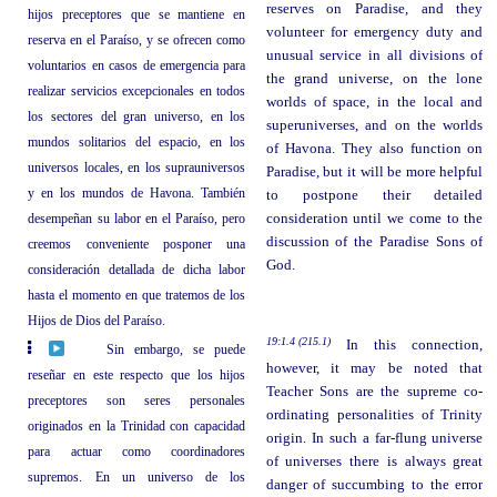
reserves on Paradise, and they
hijos preceptores que se mantiene en
volunteer for emergency duty and
reserva en el Paraíso, y se ofrecen como
unusual service in all divisions of
voluntarios en casos de emergencia para
the grand universe, on the lone
realizar servicios excepcionales en todos
worlds of space, in the local and
los sectores del gran universo, en los
superuniverses, and on the worlds
mundos solitarios del espacio, en los
of Havona. They also function on
universos locales, en los suprauniversos
Paradise, but it will be more helpful
y en los mundos de Havona. También
to postpone their detailed
desempeñan su labor en el Paraíso, pero
consideration until we come to the
discussion of the Paradise Sons of
creemos conveniente posponer una
God.
consideración detallada de dicha labor
hasta el momento en que tratemos de los
Hijos de Dios del Paraíso.
19:1.4 (215.1)
In this connection,
Sin embargo, se puede
however, it may be noted that
reseñar en este respecto que los hijos
Teacher Sons are the supreme co-
preceptores son seres personales
ordinating personalities of Trinity
originados en la Trinidad con capacidad
origin. In such a far-flung universe
para actuar como coordinadores
of universes there is always great
supremos. En un universo de los
danger of succumbing to the error