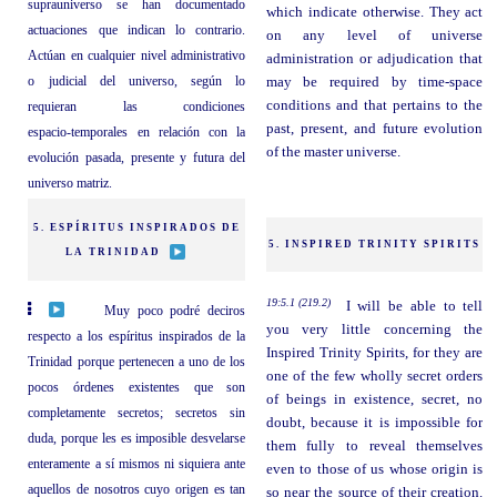
suprauniverso se han documentado
which indicate otherwise. They act
actuaciones que indican lo contrario.
on any level of universe
Actúan en cualquier nivel administrativo
administration or adjudication that
o judicial del universo, según lo
may be required by time-space
conditions and that pertains to the
requieran las condiciones
past, present, and future evolution
espacio‑temporales en relación con la
of the master universe.
evolución pasada, presente y futura del
universo matriz.
5. ESPÍRITUS INSPIRADOS DE
5. INSPIRED TRINITY SPIRITS
LA TRINIDAD
19:5.1 (219.2)
I will be able to tell
Muy poco podré deciros
you very little concerning the
respecto a los espíritus inspirados de la
Inspired Trinity Spirits, for they are
Trinidad porque pertenecen a uno de los
one of the few wholly secret orders
pocos órdenes existentes que son
of beings in existence, secret, no
completamente secretos; secretos sin
doubt, because it is impossible for
duda, porque les es imposible desvelarse
them fully to reveal themselves
enteramente a sí mismos ni siquiera ante
even to those of us whose origin is
aquellos de nosotros cuyo origen es tan
so near the source of their creation.