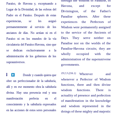
through the wisdom of Paradise, of
Paraíso, de Havona y, exceptuando a
Havona, and except for
Lugar de la Divinidad, de las esferas del
Divinington, of the Father’s
Padre en el Paraíso. Después de estas
Paradise spheres. After these
experiencias, se les asignó
experiences the Perfectors of
permanentemente al servicio de los
Wisdom were permanently assigned
to the service of the Ancients of
ancianos de días. No actúan ni en el
Days. They serve neither on
Paraíso ni en los mundos de la vía
Paradise nor on the worlds of the
circulatoria del Paraíso‑Havona, sino que
Paradise-Havona circuits; they are
se dedican exclusivamente a la
wholly occupied with the
administración de los gobiernos de los
administration of the superuniverse
suprauniversos.
governments.
19:2.3 (216.1)
Wherever and
Donde y cuando quiera que
whenever a Perfector of Wisdom
obre un perfeccionador de la sabiduría,
functions, there and then divine
allí y en ese momento obra la sabiduría
wisdom functions. There is
divina. Hay una presencia real y una
actuality of presence and perfection
manifestación perfecta en el
of manifestation in the knowledge
conocimiento y la sabiduría expresados
and wisdom represented in the
en las acciones de estos seres personales
doings of these mighty and majestic