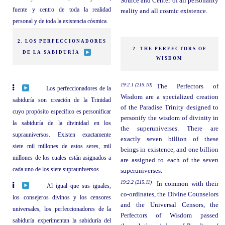
Source and Center of all personality
fuente y centro de toda la realidad
reality and all cosmic existence.
personal y de toda la existencia cósmica.
2. LOS PERFECCIONADORES
2. THE PERFECTORS OF
DE LA SABIDURÍA
WISDOM
19:2.1 (215.10)
The Perfectors of
Los perfeccionadores de la
Wisdom are a specialized creation
sabiduría son creación de la Trinidad
of the Paradise Trinity designed to
cuyo propósito específico es personificar
personify the wisdom of divinity in
la sabiduría de la divinidad en los
the superuniverses. There are
suprauniversos. Existen exactamente
exactly seven billion of these
siete mil millones de estos seres, mil
beings in existence, and one billion
millones de los cuales están asignados a
are assigned to each of the seven
cada uno de los siete suprauniversos.
superuniverses.
19:2.2 (215.11)
In common with their
Al igual que sus iguales,
co-ordinates, the Divine Counselors
los consejeros divinos y los censores
and the Universal Censors, the
universales, los perfeccionadores de la
Perfectors of Wisdom passed
sabiduría experimentan la sabiduría del