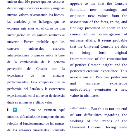
universales. Me parece que los censores
appears to me that the Censors
definen significaciones nuevas y originan
formulate new meanings and
nuevos valores relacionando los hechos,
originate new values from the
las verdades y los hallazgos que se
association of the facts, truths, and
findings presented to them in the
exponen ante ellos en el curso de una
course of an investigation of
investigación de los asuntos relativos al
universe affairs. It seems probable
universo. Parece probable que los
that the Universal Censors are able
censores universales elaboren
to bring forth original
interpretaciones originales sobre la base
interpretations of the combination
de la combinación de la perfecta
of perfect Creator insight and the
percepción del Creador con la
perfected creature experience. This
experiencia de las criaturas
association of Paradise perfection
perfeccionadas. Esta conjunción de la
and universe experience
perfección del Paraíso y la experiencia
undoubtedly eventuates a new
experimentada en el universo deviene sin
value in ultimates.
duda en un nuevo y último valor.
19:4.7 (218.5)
But this is not the end
Pero no terminan aquí
of our difficulties regarding the
nuestras dificultades de comprensión con
working of the minds of the
relación al funcionamiento de las mentes
Universal Censors. Having made
de los censores universales. Tomando