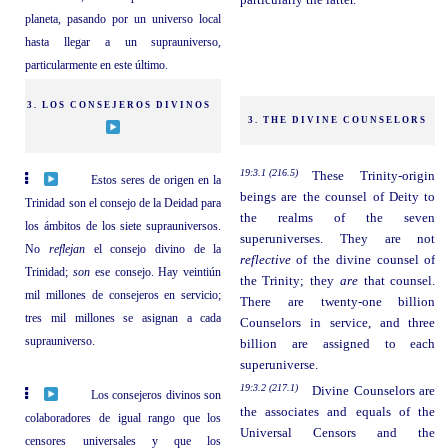
particularly the latter.
planeta, pasando por un universo local
hasta llegar a un suprauniverso,
particularmente en este último.
3. LOS CONSEJEROS DIVINOS
3. THE DIVINE COUNSELORS
19:3.1 (216.5)
These Trinity-origin
Estos seres de origen en la
beings are the counsel of Deity to
Trinidad son el consejo de la Deidad para
the realms of the seven
los ámbitos de los siete suprauniversos.
superuniverses. They are not
No
reflejan
el consejo divino de la
reflective
of the divine counsel of
Trinidad;
son
ese consejo. Hay veintiún
the Trinity; they
are
that counsel.
mil millones de consejeros en servicio;
There are twenty-one billion
tres mil millones se asignan a cada
Counselors in service, and three
suprauniverso.
billion are assigned to each
superuniverse.
19:3.2 (217.1)
Divine Counselors are
Los consejeros divinos son
the associates and equals of the
colaboradores de igual rango que los
Universal Censors and the
censores universales y que los