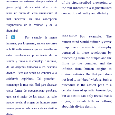
universos tan extenso, siempre existe el
of the circumscribed viewpoint, to
grave peligro de sucumbir al error de
the evil inherent in a segmentalized
tener un punto de vista circunscrito al
conception of reality and divinity.
mal inherente en una concepción
fragmentaria de la realidad y de la
divinidad.
19:1.5 (215.2)
For example: The
Por ejemplo: la mente
human mind would ordinarily crave
humana, por lo general, anhela acercarse
to approach the cosmic philosophy
a la filosofía cósmica que se describe en
portrayed in these revelations by
estas revelaciones procediendo de lo
proceeding from the simple and the
simple y finito a lo complejo e infinito,
finite to the complex and the
de los orígenes humanos a los destinos
infinite, from human origins to
divinos. Pero esa senda no conduce a la
divine destinies. But that path does
sabiduría espiritual.
Tal proceder
not lead to
spiritual wisdom.
Such a
constituye la ruta más fácil para alcanzar
procedure is the easiest path to a
certain form of
genetic knowledge,
cierta forma de
conocimiento genético
,
but at best it can only reveal man’s
que, en el mejor de los casos, tan solo
origin; it reveals little or nothing
puede revelar el origen del hombre, pero
about his divine destiny.
revela poco o nada acerca de su destino
divino.