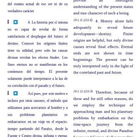
provide an intelligent
del estatus actual de ese ser ni de su
understanding of the present status
verdadero carácter.
and true character of such a being.
19:1.11 (215.8)
4. History alone fails
4. La historia por sí misma
adequately to reveal future
no es capaz de revelar de forma
development—destiny. Finite
satisfactoria el despliegue del futuro: el
origins are helpful, but only divine
destino. Conocer los orígenes finitos
causes reveal final effects. Eternal
tiene su utilidad, pero solo las causas
ends are not shown in time
divinas revelan los efectos finales. Los
beginnings. The present can be
fines eternos no se manifiestan en los
truly interpreted only in the light of
comienzos del tiempo. El presente
the correlated past and future.
solamente puede interpretarse a la luz de
su correlación con el pasado y el futuro.
19:1.12 (215.9)
Therefore, because of
Así pues, por este motivo e
these and for still other reasons, do
incluso por otras razones, el método que
we employ the technique of
utilizamos para acercarnos al hombre y a
approaching man and his planetary
sus problemas planetarios es
problems by embarkation on the
embarcarnos en un viaje en el espacio-
time-space journey from the
tiempo partiendo del Paraíso, desde la
infinite, eternal, and divine Paradise
Fuente y Centro divina, infinita y eterna;