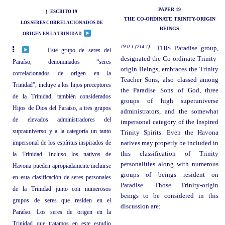
PAPER 19
ESCRITO 19
THE CO-ORDINATE TRINITY-ORIGIN
LOS SERES CORRELACIONADOS DE
BEINGS
ORIGEN EN LA TRINIDAD
19:0.1 (214.1)
THIS Paradise group,
Este grupo de seres del
designated the Co-ordinate Trinity-
Paraíso, denominados “seres
origin Beings, embraces the Trinity
correlacionados de origen en la
Teacher Sons, also classed among
Trinidad”, incluye a los hijos preceptores
the Paradise Sons of God, three
de la Trinidad, también considerados
groups of high superuniverse
Hijos de Dios del Paraíso, a tres grupos
administrators, and the somewhat
de elevados administradores del
impersonal category of the Inspired
suprauniverso y a la categoría un tanto
Trinity Spirits. Even the Havona
impersonal de los espíritus inspirados de
natives may properly be included in
this classification of Trinity
la Trinidad. Incluso los nativos de
personalities along with numerous
Havona pueden apropiadamente incluirse
groups of beings resident on
en esta clasificación de seres personales
Paradise. Those Trinity-origin
de la Trinidad junto con numerosos
beings to be considered in this
grupos de seres que residen en el
discussion are:
Paraíso. Los seres de origen en la
Trinidad que tratamos en este estudio