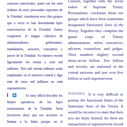
Censors, together with the seven
censores universales, junto con los siete
orders of Supreme Trinity
órdenes de seres personales supremos de
Personalities, constitute those ten
la Trinidad, constituyen esos diez grupos
groups which have been sometimes
que a veces se han denominado
hijos
designated
Stationary Sons of the
estacionarios de la Trinidad
. Juntos
Trinity.
Together they comprise the
componen el magno colectivo de
grand corps of Trinity
administradores, gobernantes,
administrators, rulers, executives,
advisers, counselors, and judges.
mandatarios, asesores, consejeros y
Their numbers slightly exceed
jueces de la Trinidad. Su número excede
thirty-seven billion. Two billion
ligeramente los treinta y siete mil
and seventy are stationed in the
millones. Dos mil setenta millones están
central universe and just over five
emplazados en el universo central y algo
billion in each superuniverse.
más de cinco mil millones en cada
suprauniverso.
19:4.9 (219.1)
It is very difficult to
Es muy difícil describir los
portray the functional limits of the
límites operativos de los hijos
Stationary Sons of the Trinity. It
estacionarios de la Trinidad. Sería
would be incorrect to state that their
incorrecto decir que sus acciones se
acts are finite limited, for there are
limitan a lo finito porque en el
transactions of superuniverse record