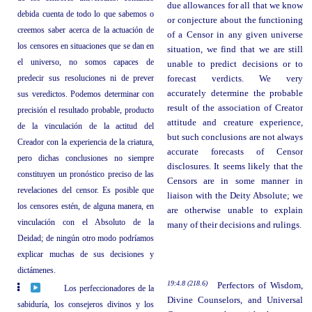
due allowances for all that we know
debida cuenta de todo lo que sabemos o
or conjecture about the functioning
creemos saber acerca de la actuación de
of a Censor in any given universe
los censores en situaciones que se dan en
situation, we find that we are still
el universo, no somos capaces de
unable to predict decisions or to
predecir sus resoluciones ni de prever
forecast verdicts. We very
accurately determine the probable
sus veredictos. Podemos determinar con
result of the association of Creator
precisión el resultado probable, producto
attitude and creature experience,
de la vinculación de la actitud del
but such conclusions are not always
Creador con la experiencia de la criatura,
accurate forecasts of Censor
pero dichas conclusiones no siempre
disclosures. It seems likely that the
constituyen un pronóstico preciso de las
Censors are in some manner in
revelaciones del censor. Es posible que
liaison with the Deity Absolute; we
los censores estén, de alguna manera, en
are otherwise unable to explain
vinculación con el Absoluto de la
many of their decisions and rulings.
Deidad; de ningún otro modo podríamos
explicar muchas de sus decisiones y
dictámenes.
19:4.8 (218.6)
Perfectors of Wisdom,
Los perfeccionadores de la
Divine Counselors, and Universal
sabiduría, los consejeros divinos y los