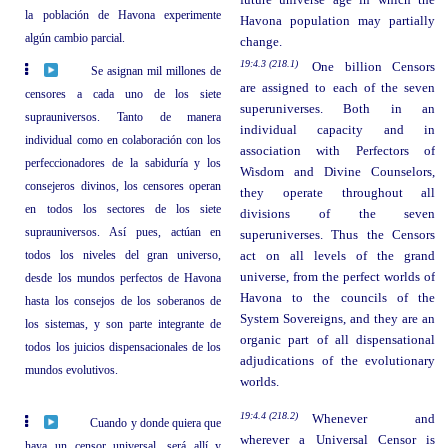
la población de Havona experimente
Havona population may partially
algún cambio parcial.
change.
19:4.3 (218.1)
One billion Censors
Se asignan mil millones de
are assigned to each of the seven
censores a cada uno de los siete
superuniverses. Both in an
suprauniversos. Tanto de manera
individual capacity and in
individual como en colaboración con los
association with Perfectors of
perfeccionadores de la sabiduría y los
Wisdom and Divine Counselors,
consejeros divinos, los censores operan
they operate throughout all
en todos los sectores de los siete
divisions of the seven
suprauniversos. Así pues, actúan en
superuniverses. Thus the Censors
todos los niveles del gran universo,
act on all levels of the grand
universe, from the perfect worlds of
desde los mundos perfectos de Havona
Havona to the councils of the
hasta los consejos de los soberanos de
System Sovereigns, and they are an
los sistemas, y son parte integrante de
organic part of all dispensational
todos los juicios dispensacionales de los
adjudications of the evolutionary
mundos evolutivos.
worlds.
19:4.4 (218.2)
Whenever and
Cuando y donde quiera que
wherever a Universal Censor is
haya un censor universal, será allí y