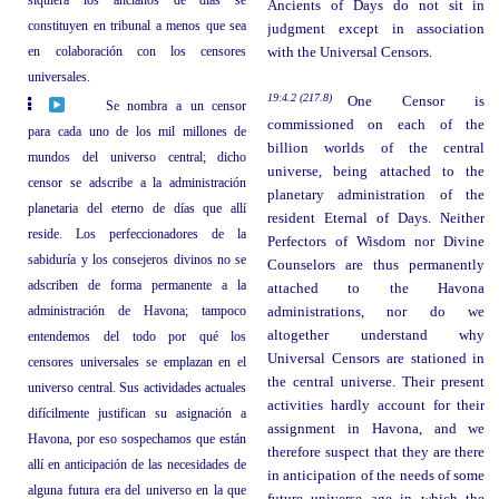
Ancients of Days do not sit in
constituyen en tribunal a menos que sea
judgment except in association
en colaboración con los censores
with the Universal Censors.
universales.
19:4.2 (217.8)
One Censor is
Se nombra a un censor
commissioned on each of the
para cada uno de los mil millones de
billion worlds of the central
mundos del universo central; dicho
universe, being attached to the
censor se adscribe a la administración
planetary administration of the
planetaria del eterno de días que allí
resident Eternal of Days. Neither
reside. Los perfeccionadores de la
Perfectors of Wisdom nor Divine
sabiduría y los consejeros divinos no se
Counselors are thus permanently
adscriben de forma permanente a la
attached to the Havona
administración de Havona; tampoco
administrations, nor do we
altogether understand why
entendemos del todo por qué los
Universal Censors are stationed in
censores universales se emplazan en el
the central universe. Their present
universo central. Sus actividades actuales
activities hardly account for their
difícilmente justifican su asignación a
assignment in Havona, and we
Havona, por eso sospechamos que están
therefore suspect that they are there
allí en anticipación de las necesidades de
in anticipation of the needs of some
alguna futura era del universo en la que
future universe age in which the