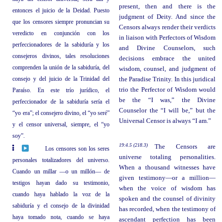
present, then and there is the
entonces el juicio de la Deidad. Puesto
judgment of Deity. And since the
que los censores siempre pronuncian su
Censors always render their verdicts
veredicto en conjunción con los
in liaison with Perfectors of Wisdom
perfeccionadores de la sabiduría y los
and Divine Counselors, such
consejeros divinos, tales resoluciones
decisions embrace the united
comprenden la unión de la sabiduría, del
wisdom, counsel, and judgment of
consejo y del juicio de la Trinidad del
the Paradise Trinity. In this juridical
trio the Perfector of Wisdom would
Paraíso. En este trío jurídico, el
be the “I was,” the Divine
perfeccionador de la sabiduría sería el
Counselor the “I will be,” but the
“yo era”; el consejero divino, el “yo seré”
Universal Censor is always “I am.”
y el censor universal, siempre, el “yo
soy”.
19:4.5 (218.3)
The Censors are
Los censores son los seres
universe totaling personalities.
personales totalizadores del universo.
When a thousand witnesses have
Cuando un millar —o un millón— de
given testimony—or a million—
testigos hayan dado su testimonio,
when the voice of wisdom has
cuando haya hablado la voz de la
spoken and the counsel of divinity
sabiduría y el consejo de la divinidad
has recorded, when the testimony of
haya tomado nota, cuando se haya
ascendant perfection has been