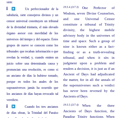
siete.
19:3.4 (217.3)
One Perfector of
Un perfeccionador de la
Wisdom, seven Divine Counselors,
sabiduría, siete consejeros divinos y un
and one Universal Censor
censor universal constituyen un tribunal
constitute a tribunal of Trinity
de la divinidad trinitaria, el más elevado
divinity, the highest mobile
órgano asesor con movilidad de los
advisory body in the universes of
universos del tiempo y del espacio. Estos
time and space. Such a group of
grupos de nueve se conocen como los
nine is known either as a fact-
tribunales que recaban información o que
finding or as a truth-revealing
revelan la verdad, y, cuando emiten un
tribunal, and when it sits in
judgment upon a problem and
juicio sobre una determinada causa y
renders a decision, it is just as if an
pronuncian una resolución, es como si
Ancient of Days had adjudicated
un anciano de días la hubiese tomado,
the matter, for in all the annals of
porque en todos los anales de los
the superuniverses such a verdict
suprauniversos jamás ha ocurrido que
has never been reversed by the
los ancianos de días hayan revocado tal
Ancients of Days.
veredicto.
19:3.5 (217.4)
When the three
Cuando los tres ancianos
Ancients of Days function, the
de días obran, la Trinidad del Paraíso
Paradise Trinity functions. When