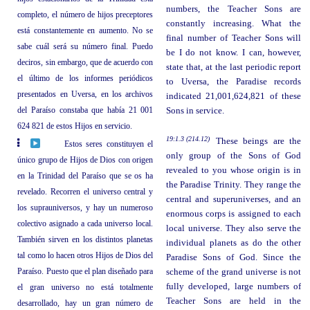
numbers, the Teacher Sons are
completo, el número de hijos preceptores
constantly increasing. What the
está constantemente en aumento. No se
final number of Teacher Sons will
sabe cuál será su número final. Puedo
be I do not know. I can, however,
deciros, sin embargo, que de acuerdo con
state that, at the last periodic report
el último de los informes periódicos
to Uversa, the Paradise records
presentados en Uversa, en los archivos
indicated 21,001,624,821 of these
del Paraíso constaba que había 21 001
Sons in service.
624 821 de estos Hijos en servicio.
19:1.3 (214.12)
These beings are the
Estos seres constituyen el
only group of the Sons of God
único grupo de Hijos de Dios con origen
revealed to you whose origin is in
en la Trinidad del Paraíso que se os ha
the Paradise Trinity. They range the
revelado. Recorren el universo central y
central and superuniverses, and an
los suprauniversos, y hay un numeroso
enormous corps is assigned to each
colectivo asignado a cada universo local.
local universe. They also serve the
También sirven en los distintos planetas
individual planets as do the other
tal como lo hacen otros Hijos de Dios del
Paradise Sons of God. Since the
Paraíso. Puesto que el plan diseñado para
scheme of the grand universe is not
fully developed, large numbers of
el gran universo no está totalmente
Teacher Sons are held in the
desarrollado, hay un gran número de