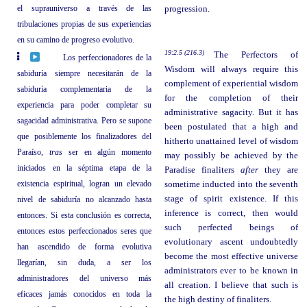
el suprauniverso a través de las
progression.
tribulaciones propias de sus experiencias
en su camino de progreso evolutivo.
19:2.5 (216.3)
The Perfectors of
Los perfeccionadores de la
Wisdom will always require this
sabiduría siempre necesitarán de la
complement of experiential wisdom
sabiduría complementaria de la
for the completion of their
experiencia para poder completar su
administrative sagacity. But it has
sagacidad administrativa. Pero se supone
been postulated that a high and
que posiblemente los finalizadores del
hitherto unattained level of wisdom
Paraíso,
tras
ser en algún momento
may possibly be achieved by the
iniciados en la séptima etapa de la
Paradise finaliters
after
they are
existencia espiritual, logran un elevado
sometime inducted into the seventh
stage of spirit existence. If this
nivel de sabiduría no alcanzado hasta
inference is correct, then would
entonces. Si esta conclusión es correcta,
such perfected beings of
entonces estos perfeccionados seres que
evolutionary ascent undoubtedly
han ascendido de forma evolutiva
become the most effective universe
llegarían, sin duda, a ser los
administrators ever to be known in
administradores del universo más
all creation. I believe that such is
eficaces jamás conocidos en toda la
the high destiny of finaliters.