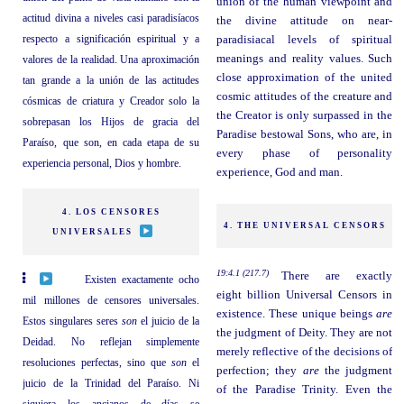
union of the human viewpoint and
actitud divina a niveles casi paradisíacos
the divine attitude on near-
respecto a significación espiritual y a
paradisiacal levels of spiritual
meanings and reality values. Such
valores de la realidad. Una aproximación
close approximation of the united
tan grande a la unión de las actitudes
cosmic attitudes of the creature and
cósmicas de criatura y Creador solo la
the Creator is only surpassed in the
sobrepasan los Hijos de gracia del
Paradise bestowal Sons, who are, in
Paraíso, que son, en cada etapa de su
every phase of personality
experiencia personal, Dios y hombre.
experience, God and man.
4. LOS CENSORES
4. THE UNIVERSAL CENSORS
UNIVERSALES
19:4.1 (217.7)
There are exactly
Existen exactamente ocho
eight billion Universal Censors in
mil millones de censores universales.
existence. These unique beings
are
Estos singulares seres
son
el juicio de la
the judgment of Deity. They are not
Deidad. No reflejan simplemente
merely reflective of the decisions of
resoluciones perfectas, sino que
son
el
perfection; they
are
the judgment
juicio de la Trinidad del Paraíso. Ni
of the Paradise Trinity. Even the
siquiera los ancianos de días se