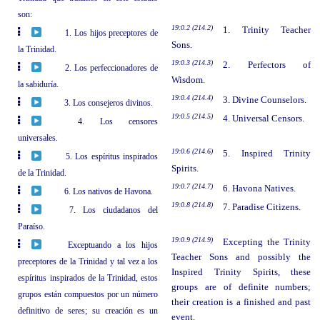
son:
19:0.2 (214.2)
1. Trinity Teacher
1. Los hijos preceptores de
Sons.
la Trinidad.
19:0.3 (214.3)
2. Perfectors of
2. Los perfeccionadores de
Wisdom.
la sabiduría.
19:0.4 (214.4)
3. Divine Counselors.
3. Los consejeros divinos.
19:0.5 (214.5)
4. Universal Censors.
4. Los censores
universales.
19:0.6 (214.6)
5. Inspired Trinity
5. Los espíritus inspirados
Spirits.
de la Trinidad.
19:0.7 (214.7)
6. Havona Natives.
6. Los nativos de Havona.
19:0.8 (214.8)
7. Paradise Citizens.
7. Los ciudadanos del
Paraíso.
19:0.9 (214.9)
Excepting the Trinity
Exceptuando a los hijos
Teacher Sons and possibly the
preceptores de la Trinidad y tal vez a los
Inspired Trinity Spirits, these
espíritus inspirados de la Trinidad, estos
groups are of definite numbers;
grupos están compuestos por un número
their creation is a finished and past
definitivo de seres; su creación es un
event.