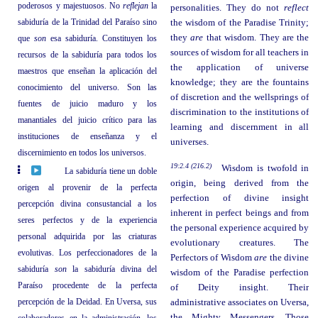
poderosos y majestuosos. No
reflejan
la
personalities. They do not
reflect
sabiduría de la Trinidad del Paraíso sino
the wisdom of the Paradise Trinity;
they
are
that wisdom. They are the
que
son
esa sabiduría. Constituyen los
sources of wisdom for all teachers in
recursos de la sabiduría para todos los
the application of universe
maestros que enseñan la aplicación del
knowledge; they are the fountains
conocimiento del universo. Son las
of discretion and the wellsprings of
fuentes de juicio maduro y los
discrimination to the institutions of
manantiales del juicio crítico para las
learning and discernment in all
instituciones de enseñanza y el
universes.
discernimiento en todos los universos.
19:2.4 (216.2)
Wisdom is twofold in
La sabiduría tiene un doble
origin, being derived from the
origen al provenir de la perfecta
perfection of divine insight
percepción divina consustancial a los
inherent in perfect beings and from
seres perfectos y de la experiencia
the personal experience acquired by
personal adquirida por las criaturas
evolutionary creatures. The
evolutivas. Los perfeccionadores de la
Perfectors of Wisdom
are
the divine
sabiduría
son
la sabiduría divina del
wisdom of the Paradise perfection
Paraíso procedente de la perfecta
of Deity insight. Their
percepción de la Deidad. En Uversa, sus
administrative associates on Uversa,
the Mighty Messengers, Those