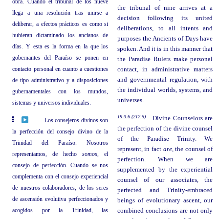
obra. Cuando el tribunal de los nueve
the tribunal of nine arrives at a
llega a una resolución tras unirse a
decision following its united
deliberar, a efectos prácticos es como si
deliberations, to all intents and
hubieran dictaminado los ancianos de
purposes the Ancients of Days have
días. Y esta es la forma en la que los
spoken. And it is in this manner that
gobernantes del Paraíso se ponen en
the Paradise Rulers make personal
contacto personal en cuanto a cuestiones
contact, in administrative matters
and governmental regulation, with
de tipo administrativo y a disposiciones
the individual worlds, systems, and
gubernamentales con los mundos,
universes.
sistemas y universos individuales.
19:3.6 (217.5)
Divine Counselors are
Los consejeros divinos son
the perfection of the divine counsel
la perfección del consejo divino de la
of the Paradise Trinity. We
Trinidad del Paraíso. Nosotros
represent, in fact
are,
the counsel of
representamos, de hecho
somos,
el
perfection. When we are
consejo de perfección. Cuando se nos
supplemented by the experiential
complementa con el consejo experiencial
counsel of our associates, the
de nuestros colaboradores, de los seres
perfected and Trinity-embraced
de ascensión evolutiva perfeccionados y
beings of evolutionary ascent, our
acogidos por la Trinidad, las
combined conclusions are not only