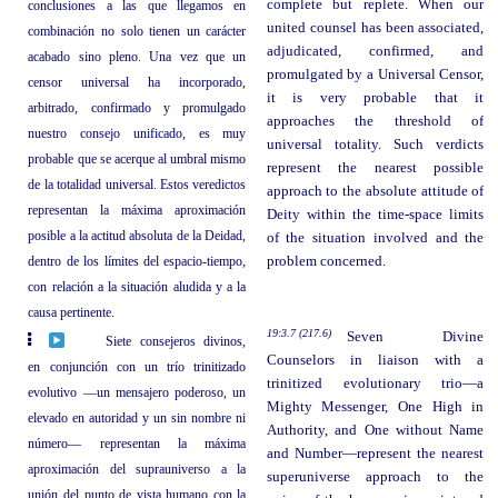
complete but replete. When our
conclusiones a las que llegamos en
united counsel has been associated,
combinación no solo tienen un carácter
adjudicated, confirmed, and
acabado sino pleno. Una vez que un
promulgated by a Universal Censor,
censor universal ha incorporado,
it is very probable that it
arbitrado, confirmado y promulgado
approaches the threshold of
nuestro consejo unificado, es muy
universal totality. Such verdicts
probable que se acerque al umbral mismo
represent the nearest possible
de la totalidad universal. Estos veredictos
approach to the absolute attitude of
representan la máxima aproximación
Deity within the time-space limits
posible a la actitud absoluta de la Deidad,
of the situation involved and the
dentro de los límites del espacio-tiempo,
problem concerned.
con relación a la situación aludida y a la
causa pertinente.
19:3.7 (217.6)
Seven Divine
Siete consejeros divinos,
Counselors in liaison with a
en conjunción con un trío trinitizado
trinitized evolutionary trio—a
evolutivo —un mensajero poderoso, un
Mighty Messenger, One High in
elevado en autoridad y un sin nombre ni
Authority, and One without Name
número— representan la máxima
and Number—represent the nearest
aproximación del suprauniverso a la
superuniverse approach to the
unión del punto de vista humano con la