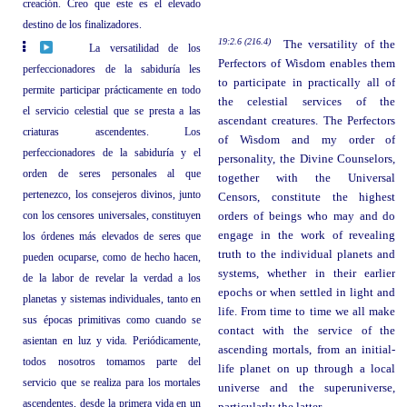
creación. Creo que este es el elevado
destino de los finalizadores.
19:2.6 (216.4)
The versatility of the
La versatilidad de los
Perfectors of Wisdom enables them
perfeccionadores de la sabiduría les
to participate in practically all of
permite participar prácticamente en todo
the celestial services of the
el servicio celestial que se presta a las
ascendant creatures. The Perfectors
criaturas ascendentes. Los
of Wisdom and my order of
perfeccionadores de la sabiduría y el
personality, the Divine Counselors,
orden de seres personales al que
together with the Universal
pertenezco, los consejeros divinos, junto
Censors, constitute the highest
con los censores universales, constituyen
orders of beings who may and do
engage in the work of revealing
los órdenes más elevados de seres que
truth to the individual planets and
pueden ocuparse, como de hecho hacen,
systems, whether in their earlier
de la labor de revelar la verdad a los
epochs or when settled in light and
planetas y sistemas individuales, tanto en
life. From time to time we all make
sus épocas primitivas como cuando se
contact with the service of the
asientan en luz y vida. Periódicamente,
ascending mortals, from an initial-
todos nosotros tomamos parte del
life planet on up through a local
servicio que se realiza para los mortales
universe and the superuniverse,
ascendentes, desde la primera vida en un