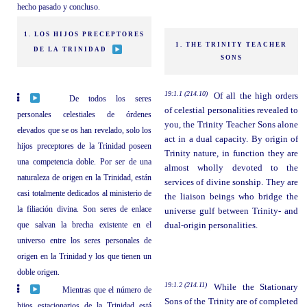
hecho pasado y concluso.
1. LOS HIJOS PRECEPTORES
1. THE TRINITY TEACHER
DE LA TRINIDAD
SONS
19:1.1 (214.10)
Of all the high orders
De todos los seres
of celestial personalities revealed to
personales celestiales de órdenes
you, the Trinity Teacher Sons alone
elevados que se os han revelado, solo los
act in a dual capacity. By origin of
hijos preceptores de la Trinidad poseen
Trinity nature, in function they are
una competencia doble. Por ser de una
almost wholly devoted to the
naturaleza de origen en la Trinidad, están
services of divine sonship. They are
casi totalmente dedicados al ministerio de
the liaison beings who bridge the
la filiación divina. Son seres de enlace
universe gulf between Trinity- and
que salvan la brecha existente en el
dual-origin personalities.
universo entre los seres personales de
origen en la Trinidad y los que tienen un
doble origen.
19:1.2 (214.11)
While the Stationary
Mientras que el número de
Sons of the Trinity are of completed
hijos estacionarios de la Trinidad está