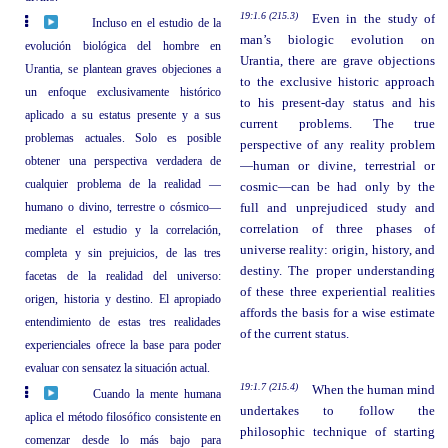
19:1.6 (215.3)
Even in the study of
Incluso en el estudio de la
man’s biologic evolution on
evolución biológica del hombre en
Urantia, there are grave objections
Urantia, se plantean graves objeciones a
to the exclusive historic approach
un enfoque exclusivamente histórico
to his present-day status and his
aplicado a su estatus presente y a sus
current problems. The true
problemas actuales. Solo es posible
perspective of any reality problem
obtener una perspectiva verdadera de
—human or divine, terrestrial or
cualquier problema de la realidad —
cosmic—can be had only by the
humano o divino, terrestre o cósmico—
full and unprejudiced study and
correlation of three phases of
mediante el estudio y la correlación,
universe reality: origin, history, and
completa y sin prejuicios, de las tres
destiny. The proper understanding
facetas de la realidad del universo:
of these three experiential realities
origen, historia y destino. El apropiado
affords the basis for a wise estimate
entendimiento de estas tres realidades
of the current status.
experienciales ofrece la base para poder
evaluar con sensatez la situación actual.
19:1.7 (215.4)
When the human mind
Cuando la mente humana
undertakes to follow the
aplica el método filosófico consistente en
philosophic technique of starting
comenzar desde lo más bajo para