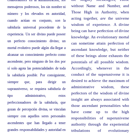
colaboradores en la administración, los
without Name and Number, and
mensajeros poderosos, los sin nombre ni
Those High in Authority, when
número y los elevados en autoridad,
acting together,
are
the universe
cuando actúan en conjunto,
son
la
wisdom of experience. A divine
sabiduría universal procedente de la
being can have perfection of divine
experiencia. Un ser divino puede poseer
knowledge. An evolutionary mortal
un perfecto conocimiento divino; un
can sometime attain perfection of
mortal evolutivo puede algún día llegar a
ascendant knowledge, but neither
alcanzar un conocimiento perfecto como
of these beings alone exhausts the
ascendente, pero ninguno de los dos por
potentials of all possible wisdom.
sí solo agota las potencialidades de toda
Accordingly, whenever in the
conduct of the superuniverse it is
la sabiduría posible. Por consiguiente,
desired to achieve the maximum of
siempre que, para dirigir un
administrative wisdom, these
suprauniverso, se requiera sabiduría de
perfectors of the wisdom of divine
tipo administrativo, estos
insight are always associated with
perfeccionadores de la sabiduría, que
those ascendant personalities who
gozan de percepción divina, se vinculan
have come up to the high
siempre con aquellos seres personales
responsibilities of superuniverse
ascendentes que han llegado a tener
authority through the experiential
grandes responsabilidades y autoridad en
tribulations of evolutionary