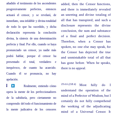
añadido el testimonio de los ascendentes
added, then the Censor functions,
progresivamente perfectos, entonces
and there is immediately revealed
an unerring and divine totaling of
actuará el censor, y se revelará, de
all that has transpired; and such a
inmediato, una infalible y divina totalidad
disclosure represents the divine
de todo lo que ha sucedido, y dicha
conclusion, the sum and substance
declaración representa la conclusión
of a final and perfect decision.
divina, la síntesis de una determinación
Therefore, when a Censor has
perfecta y final. Por ello, cuando se haya
spoken, no one else may speak, for
pronunciado un censor, ya nadie más
the Censor has depicted the true
podrá hablar, porque el censor ha
and unmistakable total of all that
presentado el total, verdadero e
has gone before. When he speaks,
inequívoco, de cuanto ha acaecido.
there is no appeal.
Cuando él se pronuncia, no hay
apelación.
19:4.6 (218.4)
Most fully do I
Realmente, entiendo cómo
understand the operation of the
opera la mente de los perfeccionadores
mind of a Perfector of Wisdom, but I
de la sabiduría, pero ciertamente no
certainly do not fully comprehend
comprendo del todo el funcionamiento de
the working of the adjudicating
la mente judicativa de los censores
mind of a Universal Censor. It