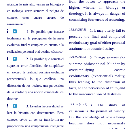
from the lower to approach the
alcanzar lo más alto, ya sea en biología o
higher, whether in biology or
en teología, corre siempre el peligro de
theology, it is always in danger of
cometer estos cuatro errores de
committing four errors of reasoning:
razonamiento:
19:1.8 (215.5)
1. It may utterly fail to
1. Es posible que fracase
perceive the final and completed
totalmente en la percepción de la meta
evolutionary goal of either personal
evolutiva final y completa en cuanto a la
attainment or cosmic destiny.
realización personal o al destino cósmico.
19:1.9 (215.6)
2. It may commit the
2. Es posible que cometa el
supreme philosophical blunder by
supremo error filosófico de simplificar
oversimplifying cosmic
en exceso la realidad cósmica evolutiva
evolutionary (experiential) reality,
(experiencial), lo que conlleva una
thus leading to the distortion of
distorsión de los hechos, una perversión
facts, to the perversion of truth, and
de la verdad y una noción errónea de los
to the misconception of destinies.
destinos.
19:1.10 (215.7)
3. The study of
3. Estudiar la causalidad es
causation is the perusal of history.
leer la historia con detenimiento. Pero
But the knowledge of
how
a being
conocer
cómo
un ser se transforma no
becomes does not necessarily
proporciona una comprensión inteligente