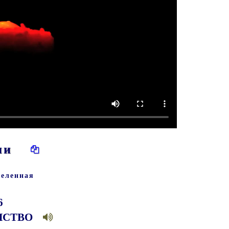
нтии
селенная
6
ИНСТВО