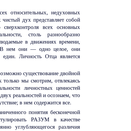
сех относительных, недуховных
к чистый дух представляет собой
о сверхконтроля всех основных
льности, столь разнообразно
людаемые в движениях времени,
. В нем они — одно целое, они
 един. Личность Отца является
возможно существование двойной
к только мы смотрим, отвлекаясь
альности личностных ценностей
двух реальностей и осознаем, что
тствие; в нем содержится все.
раниченного понятия бесконечной
тулировать РАЗУМ в качестве
оянно углубляющегося различия