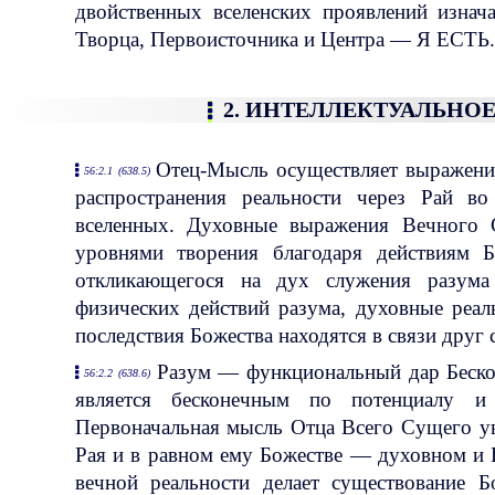
двойственных вселенских проявлений изнач
Творца, Первоисточника и Центра — Я ЕСТЬ.
2. ИНТЕЛЛЕКТУАЛЬНО
Отец-Мысль осуществляет выражение
56:2.1 (638.5)
распространения реальности через Рай в
вселенных. Духовные выражения Вечного 
уровнями творения благодаря действиям Б
откликающегося на дух служения разума
физических действий разума, духовные реал
последствия Божества находятся в связи друг 
Разум — функциональный дар Бескон
56:2.2 (638.6)
является бесконечным по потенциалу и
Первоначальная мысль Отца Всего Сущего ув
Рая и в равном ему Божестве — духовном и 
вечной реальности делает существование Б