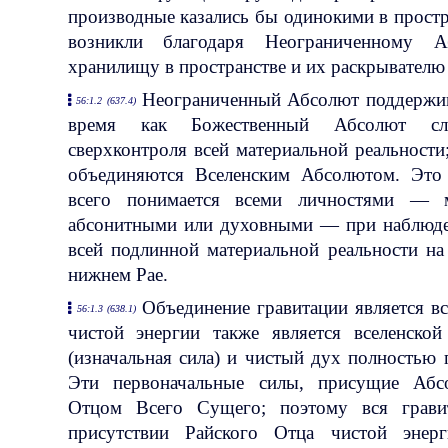
производные казались бы одинокими в простр
возникли благодаря Неограниченному
хранилищу в пространстве и их раскрывателю 
Неограниченный Абсолют поддержив
56:1.2 (637.4)
время как Божественный Абсолют сл
сверхконтроля всей материальной реальност
объединяются Вселенским Абсолютом. Это
всего понимается всеми личностями — м
абсонитными или духовными — при наблюден
всей подлинной материальной реальности на
нижнем Рае.
Объединение гравитации является в
56:1.3 (638.1)
чистой энергии также является вселенской
(изначальная сила) и чистый дух полностью 
Эти первоначальные силы, присущие Абс
Отцом Всего Сущего; поэтому вся грави
присутствии Райского Отца чистой эне