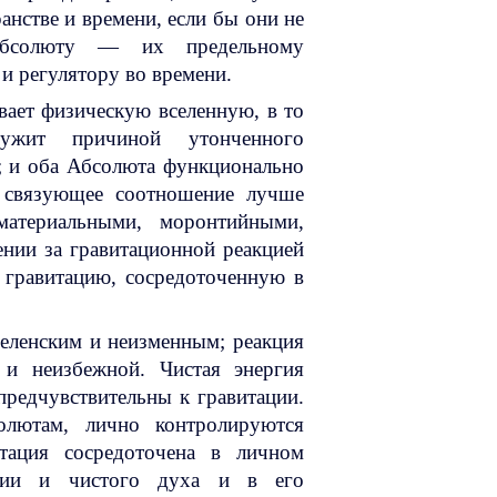
анстве и времени, если бы они не
 Абсолюту — их предельному
и регулятору во времени.
ает физическую вселенную, в то
ужит причиной утонченного
и; и оба Абсолюта функционально
 связующее соотношение лучше
атериальными, моронтийными,
ии за гравитационной реакцией
 гравитацию, сосредоточенную в
селенским и неизменным; реакция
 и неизбежной. Чистая энергия
предчувствительны к гравитации.
олютам, лично контролируются
тация сосредоточена в личном
ргии и чистого духа и в его