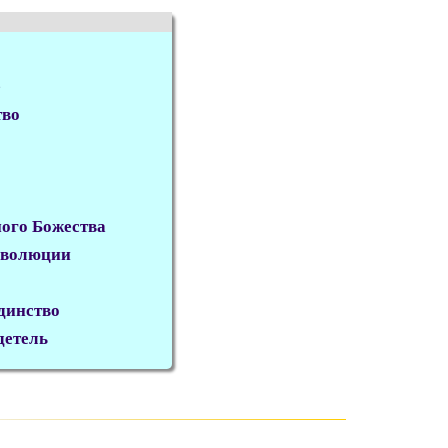
е
тво
ного Божества
 эволюции
единство
детель