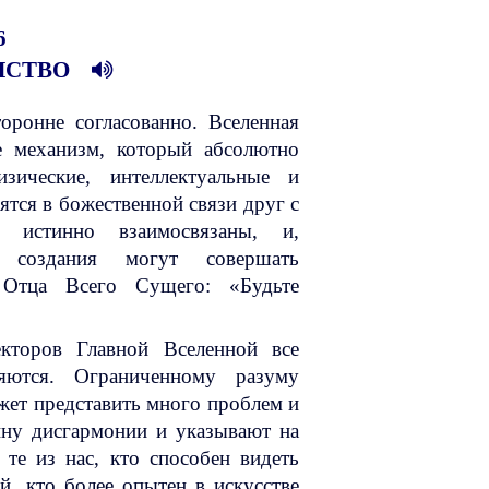
6
ИНСТВО
торонне согласованно. Вселенная
е механизм, который абсолютно
зические, интеллектуальные и
ятся в божественной связи друг с
 истинно взаимосвязаны, и,
е создания могут совершать
 Отца Всего Сущего: «Будьте
кторов Главной Вселенной все
яются. Ограниченному разуму
жет представить много проблем и
ину дисгармонии и указывают на
 те из нас, кто способен видеть
й, кто более опытен в искусстве