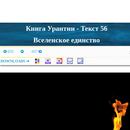
Книга Урантии - Текст 56
Вселенское единство
055
057
DOWNLOADS ➔