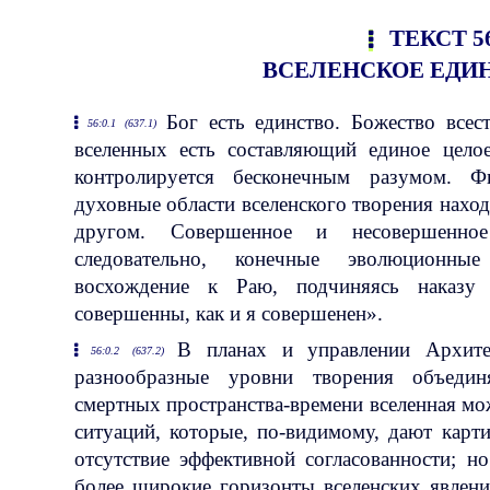
ТЕКСТ 5
ВСЕЛЕНСКОЕ ЕД
Бог есть единство. Божество всес
56:0.1 (637.1)
вселенных есть составляющий единое цело
контролируется бесконечным разумом. Фи
духовные области вселенского творения наход
другом. Совершенное и несовершенное
следовательно, конечные эволюционны
восхождение к Раю, подчиняясь наказу
совершенны, как и я совершенен».
В планах и управлении Архите
56:0.2 (637.2)
разнообразные уровни творения объедин
смертных пространства-времени вселенная мо
ситуаций, которые, по-видимому, дают карт
отсутствие эффективной согласованности; но
более широкие горизонты вселенских явлени