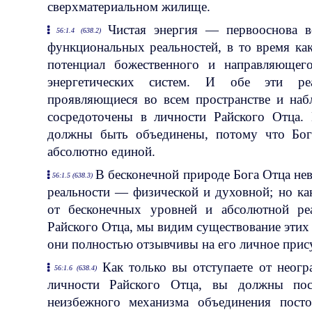
сверхматериальном жилище.
Чистая энергия — первооснова в
56:1.4 (638.2)
функциональных реальностей, в то время ка
потенциал божественного и направляющег
энергетических систем. И обе эти реа
проявляющиеся во всем пространстве и наб
сосредоточены в личности Райского Отца
должны быть объединены, потому что Бог
абсолютно единой.
В бесконечной природе Бога Отца не
56:1.5 (638.3)
реальности — физической и духовной; но ка
от бесконечных уровней и абсолютной ре
Райского Отца, мы видим существование этих 
они полностью отзывчивы на его личное прису
Как только вы отступаете от неог
56:1.6 (638.4)
личности Райского Отца, вы должны пос
неизбежного механизма объединения пост