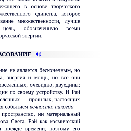
лежащего в основе творческого
жественного единства, которое
ование множественности, лучше
цель, обозначенную всеми
рческой энергии.
ЛАСОВАНИЕ
ние не является бесконечным, но
а, энергия и мощь, но все они
вселенных, очевидно, двуедины;
дин по своему устройству. И Рай
вселенных — прошлых, настоящих
тся событием
вечности
;
никогда —
пространство, ни материальный
ова Света. Рай как космический
и прежде времени; поэтому его