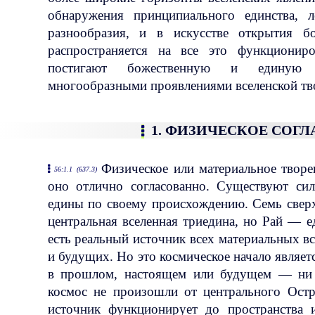
обнаружения принципиального единства, 
разнообразия, и в искусстве открытия бо
распространяется на все это функционир
постигают божественную и единую 
многообразными проявлениями вселенской тво
1. ФИЗИЧЕСКОЕ СОГ
Физическое или материальное творе
56:1.1 (637.3)
оно отлично согласованно. Существуют сил
едины по своему происхождению. Семь сверх
центральная вселенная триедина, но Рай — е
есть реальный источник всех материальных 
и будущих. Но это космическое начало являе
в прошлом, настоящем или будущем — ни 
космос не произошли от центрального Остр
источник функционирует до пространства 