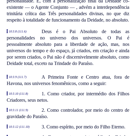
personalidade. E, com a personalização final da Deidade co-
existente — o Agente Conjunto — , advém a interdependência
trinitária crítica das Três personalidades divinas, no que diz
respeito à totalidade de funcionamento da Deidade, no absoluto.
Deus é o Pai Absoluto de todas as
10:3.8 (111.6)
personalidades no universo dos universos. O Pai é
pessoalmente absoluto para a liberdade de ação, mas, nos
universos do tempo e do espaço, já criados, em criação e ainda
por serem criados, o Pai não é discernivelmente absoluto, como
Deidade total, exceto na Trindade do Paraíso.
A Primeira Fonte e Centro atua, fora de
10:3.9 (111.7)
Havona, nos universos fenomênicos, como a seguir:
1. Como criador, por intermédio dos Filhos
10:3.10 (111.8)
Criadores, seus netos.
2. Como controlador, por meio do centro de
10:3.11 (111.9)
gravidade do Paraíso.
3. Como espírito, por meio do Filho Eterno.
10:3.12 (111.10)