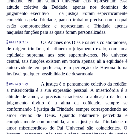
Trindade, em um sentido universal; elas representam essa
atitude coletiva da Deidade, apenas nos domínios do
julgamento executivo — da justiça. Foram especificamente
concebidas pela Trindade, para o trabalho preciso com o qual
estão comprometidas; e representam a Trindade apenas
naquelas funções para as quais foram personalizadas.
Os Anciães dos Dias e os seus colaboradores,
10:6.17 (115.1)
de origem trinitária, distribuem o julgamento exato, com uma
eqüidade suprema, aos sete superuniversos. No universo
central, tais funções existem em teoria apenas; ali a eqüidade é
auto-evidente em perfeição, e a perfeição de Havona torna
inviável qualquer possibilidade de desarmonia.
A justiça é o pensamento coletivo da retidão;
10:6.18 (115.2)
a misericórdia é a sua expressão pessoal. A misericórdia é a
atitude de amor; a precisão caracteriza a aplicação da lei; o
julgamento divino é a alma da eqüidade, sempre se
conformando à justiça da Trindade, sempre correspondendo ao
amor divino de Deus. Quando totalmente percebida e
completamente compreendida, a reta justiça da Trindade e o
amor misericordioso do Pai Universal são coincidentes. O