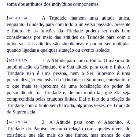
soma dos atributos dos indivíduos componentes.
A Trindade mantém uma atitude única,
10:5.3 (113.4)
enquanto Trindade, para com todo o universo passado, presente
e futuro. E as funções da Trindade podem ser mais bem
consideradas por meio das atitudes da Trindade para com o
universo. Tais atitudes são simultâneas e podem ser múltiplas
quando ligadas a qualquer situação ou evento isolado:
1. A Atitude para com o Finito. O máximo de
10:5.4 (113.5)
autolimitação da Trindade é a Sua atitude para com o finito. A
Trindade não é uma pessoa, nem o Ser Supremo é uma
personalização exclusiva da Trindade; o Supremo, entretanto, é
o que mais se aproxima de uma focalização do poder de
personalidade, da Trindade e, de um modo tal, que Ela seja
compreendida pelas criaturas finitas. Daí o fato de a relação da
Trindade com o finito ser chamada, algumas vezes, de Trindade
da Supremacia.
2. A Atitude para com o Absonito. A
10:5.5 (113.6)
Trindade do Paraíso tem uma relação com aqueles níveis de
existência que são mais do que finitos, mas menos do que