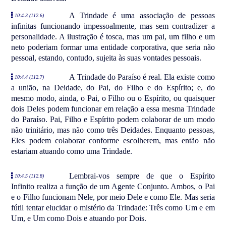
A Trindade é uma associação de pessoas
10:4.3 (112.6)
infinitas funcionando impessoalmente, mas sem contradizer a
personalidade. A ilustração é tosca, mas um pai, um filho e um
neto poderiam formar uma entidade corporativa, que seria não
pessoal, estando, contudo, sujeita às suas vontades pessoais.
A Trindade do Paraíso é real. Ela existe como
10:4.4 (112.7)
a união, na Deidade, do Pai, do Filho e do Espírito; e, do
mesmo modo, ainda, o Pai, o Filho ou o Espírito, ou quaisquer
dois Deles podem funcionar em relação a essa mesma Trindade
do Paraíso. Pai, Filho e Espírito podem colaborar de um modo
não trinitário, mas não como três Deidades. Enquanto pessoas,
Eles podem colaborar conforme escolherem, mas então não
estariam atuando como uma Trindade.
Lembrai-vos sempre de que o Espírito
10:4.5 (112.8)
Infinito realiza a função de um Agente Conjunto. Ambos, o Pai
e o Filho funcionam Nele, por meio Dele e como Ele. Mas seria
fútil tentar elucidar o mistério da Trindade: Três como Um e em
Um, e Um como Dois e atuando por Dois.