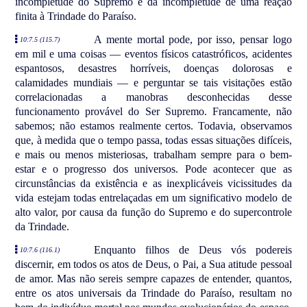
incompletude do Supremo e da incompletude de uma reação
finita à Trindade do Paraíso.
A mente mortal pode, por isso, pensar logo
10:7.5 (115.7)
em mil e uma coisas — eventos físicos catastróficos, acidentes
espantosos, desastres horríveis, doenças dolorosas e
calamidades mundiais — e perguntar se tais visitações estão
correlacionadas a manobras desconhecidas desse
funcionamento provável do Ser Supremo. Francamente, não
sabemos; não estamos realmente certos. Todavia, observamos
que, à medida que o tempo passa, todas essas situações difíceis,
e mais ou menos misteriosas, trabalham sempre para o bem-
estar e o progresso dos universos. Pode acontecer que as
circunstâncias da existência e as inexplicáveis vicissitudes da
vida estejam todas entrelaçadas em um significativo modelo de
alto valor, por causa da função do Supremo e do supercontrole
da Trindade.
Enquanto filhos de Deus vós podereis
10:7.6 (116.1)
discernir, em todos os atos de Deus, o Pai, a Sua atitude pessoal
de amor. Mas não sereis sempre capazes de entender, quantos,
entre os atos universais da Trindade do Paraíso, resultam no