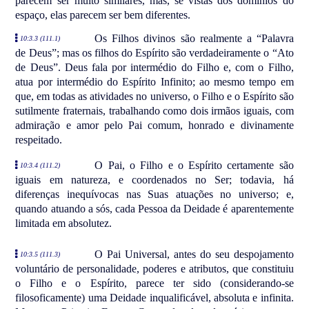
parecem ser muito similares, mas, se vistas dos domínios do
espaço, elas parecem ser bem diferentes.
Os Filhos divinos são realmente a “Palavra
10:3.3 (111.1)
de Deus”; mas os filhos do Espírito são verdadeiramente o “Ato
de Deus”. Deus fala por intermédio do Filho e, com o Filho,
atua por intermédio do Espírito Infinito; ao mesmo tempo em
que, em todas as atividades no universo, o Filho e o Espírito são
sutilmente fraternais, trabalhando como dois irmãos iguais, com
admiração e amor pelo Pai comum, honrado e divinamente
respeitado.
O Pai, o Filho e o Espírito certamente são
10:3.4 (111.2)
iguais em natureza, e coordenados no Ser; todavia, há
diferenças inequívocas nas Suas atuações no universo; e,
quando atuando a sós, cada Pessoa da Deidade é aparentemente
limitada em absolutez.
O Pai Universal, antes do seu despojamento
10:3.5 (111.3)
voluntário de personalidade, poderes e atributos, que constituiu
o Filho e o Espírito, parece ter sido (considerando-se
filosoficamente) uma Deidade inqualificável, absoluta e infinita.