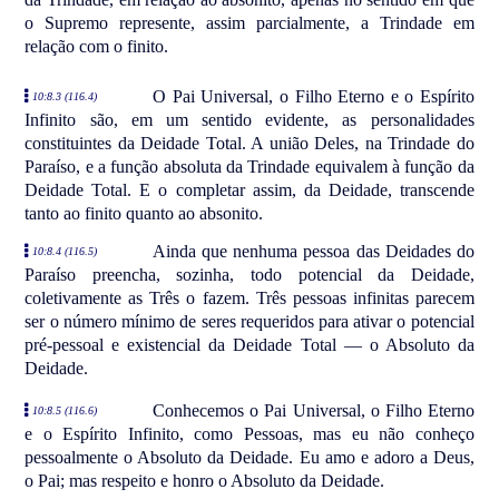
o Supremo represente, assim parcialmente, a Trindade em
relação com o finito.
O Pai Universal, o Filho Eterno e o Espírito
10:8.3 (116.4)
Infinito são, em um sentido evidente, as personalidades
constituintes da Deidade Total. A união Deles, na Trindade do
Paraíso, e a função absoluta da Trindade equivalem à função da
Deidade Total. E o completar assim, da Deidade, transcende
tanto ao finito quanto ao absonito.
Ainda que nenhuma pessoa das Deidades do
10:8.4 (116.5)
Paraíso preencha, sozinha, todo potencial da Deidade,
coletivamente as Três o fazem. Três pessoas infinitas parecem
ser o número mínimo de seres requeridos para ativar o potencial
pré-pessoal e existencial da Deidade Total — o Absoluto da
Deidade.
Conhecemos o Pai Universal, o Filho Eterno
10:8.5 (116.6)
e o Espírito Infinito, como Pessoas, mas eu não conheço
pessoalmente o Absoluto da Deidade. Eu amo e adoro a Deus,
o Pai; mas respeito e honro o Absoluto da Deidade.