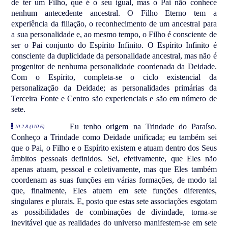
de ter um Filho, que é o seu igual, mas o Pai não conhece
nenhum antecedente ancestral. O Filho Eterno tem a
experiência da filiação, o reconhecimento de um ancestral para
a sua personalidade e, ao mesmo tempo, o Filho é consciente de
ser o Pai conjunto do Espírito Infinito. O Espírito Infinito é
consciente da duplicidade da personalidade ancestral, mas não é
progenitor de nenhuma personalidade coordenada da Deidade.
Com o Espírito, completa-se o ciclo existencial da
personalização da Deidade; as personalidades primárias da
Terceira Fonte e Centro são experienciais e são em número de
sete.
Eu tenho origem na Trindade do Paraíso.
10:2.8 (110.6)
Conheço a Trindade como Deidade unificada; eu também sei
que o Pai, o Filho e o Espírito existem e atuam dentro dos Seus
âmbitos pessoais definidos. Sei, efetivamente, que Eles não
apenas atuam, pessoal e coletivamente, mas que Eles também
coordenam as suas funções em várias formações, de modo tal
que, finalmente, Eles atuem em sete funções diferentes,
singulares e plurais. E, posto que estas sete associações esgotam
as possibilidades de combinações de divindade, torna-se
inevitável que as realidades do universo manifestem-se em sete