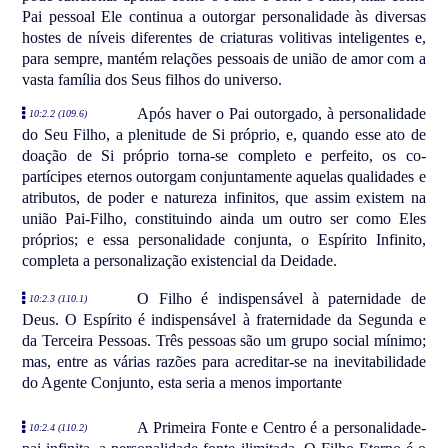
Pai pessoal Ele continua a outorgar personalidade às diversas
hostes de níveis diferentes de criaturas volitivas inteligentes e,
para sempre, mantém relações pessoais de união de amor com a
vasta família dos Seus filhos do universo.
Após haver o Pai outorgado, à personalidade
10:2.2 (109.6)
do Seu Filho, a plenitude de Si próprio, e, quando esse ato de
doação de Si próprio torna-se completo e perfeito, os co-
partícipes eternos outorgam conjuntamente aquelas qualidades e
atributos, de poder e natureza infinitos, que assim existem na
união Pai-Filho, constituindo ainda um outro ser como Eles
próprios; e essa personalidade conjunta, o Espírito Infinito,
completa a personalização existencial da Deidade.
O Filho é indispensável à paternidade de
10:2.3 (110.1)
Deus. O Espírito é indispensável à fraternidade da Segunda e
da Terceira Pessoas. Três pessoas são um grupo social mínimo;
mas, entre as várias razões para acreditar-se na inevitabilidade
do Agente Conjunto, esta seria a menos importante
A Primeira Fonte e Centro é a personalidade-
10:2.4 (110.2)