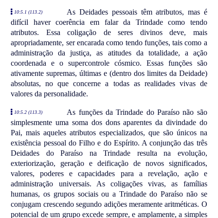
As Deidades pessoais têm atributos, mas é
10:5.1 (113.2)
difícil haver coerência em falar da Trindade como tendo
atributos. Essa coligação de seres divinos deve, mais
apropriadamente, ser encarada como tendo funções, tais como a
administração da justiça, as atitudes da totalidade, a ação
coordenada e o supercontrole cósmico. Essas funções são
ativamente supremas, últimas e (dentro dos limites da Deidade)
absolutas, no que concerne a todas as realidades vivas de
valores da personalidade.
As funções da Trindade do Paraíso não são
10:5.2 (113.3)
simplesmente uma soma dos dons aparentes da divindade do
Pai, mais aqueles atributos especializados, que são únicos na
existência pessoal do Filho e do Espírito. A conjunção das três
Deidades do Paraíso na Trindade resulta na evolução,
exteriorização, geração e deificação de novos significados,
valores, poderes e capacidades para a revelação, ação e
administração universais. As coligações vivas, as famílias
humanas, os grupos sociais ou a Trindade do Paraíso não se
conjugam crescendo segundo adições meramente aritméticas. O
potencial de um grupo excede sempre, e amplamente, a simples