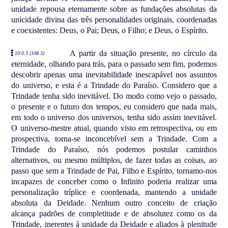
unidade repousa eternamente sobre as fundações absolutas da
unicidade divina das três personalidades originais, coordenadas
e coexistentes: Deus, o Pai; Deus, o Filho; e Deus, o Espírito.
A partir da situação presente, no círculo da
10:0.3 (108.3)
eternidade, olhando para trás, para o passado sem fim, podemos
descobrir apenas uma inevitabilidade inescapável nos assuntos
do universo, e esta é a Trindade do Paraíso. Considero que a
Trindade tenha sido inevitável. Do modo como vejo o passado,
o presente e o futuro dos tempos, eu considero que nada mais,
em todo o universo dos universos, tenha sido assim inevitável.
O universo-mestre atual, quando visto em retrospectiva, ou em
prospectiva, torna-se inconcebível sem a Trindade. Com a
Trindade do Paraíso, nós podemos postular caminhos
alternativos, ou mesmo múltiplos, de fazer todas as coisas, ao
passo que sem a Trindade de Pai, Filho e Espírito, tornamo-nos
incapazes de conceber como o Infinito poderia realizar uma
personalização tríplice e coordenada, mantendo a unidade
absoluta da Deidade. Nenhum outro conceito de criação
alcança padrões de completitude e de absolutez como os da
Trindade, inerentes à unidade da Deidade e aliados à plenitude