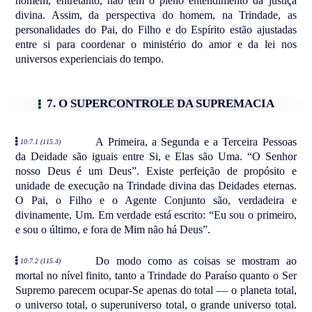
homem, entretanto, não tem o pleno entendimento da justiça
divina. Assim, da perspectiva do homem, na Trindade, as
personalidades do Pai, do Filho e do Espírito estão ajustadas
entre si para coordenar o ministério do amor e da lei nos
universos experienciais do tempo.
7. O SUPERCONTROLE DA SUPREMACIA
A Primeira, a Segunda e a Terceira Pessoas
10:7.1 (115.3)
da Deidade são iguais entre Si, e Elas são Uma. “O Senhor
nosso Deus é um Deus”. Existe perfeição de propósito e
unidade de execução na Trindade divina das Deidades eternas.
O Pai, o Filho e o Agente Conjunto são, verdadeira e
divinamente, Um. Em verdade está escrito: “Eu sou o primeiro,
e sou o último, e fora de Mim não há Deus”.
Do modo como as coisas se mostram ao
10:7.2 (115.4)
mortal no nível finito, tanto a Trindade do Paraíso quanto o Ser
Supremo parecem ocupar-Se apenas do total — o planeta total,
o universo total, o superuniverso total, o grande universo total.