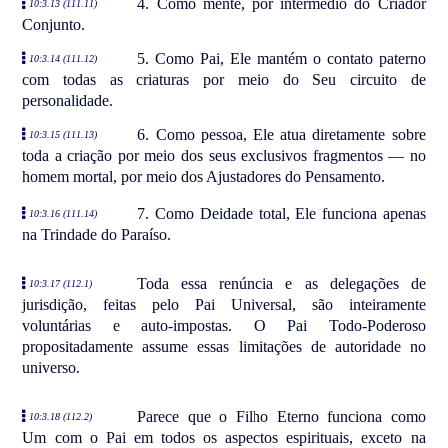
4. Como mente, por intermédio do Criador
10:3.13 (111.11)
Conjunto.
5. Como Pai, Ele mantém o contato paterno
10:3.14 (111.12)
com todas as criaturas por meio do Seu circuito de
personalidade.
6. Como pessoa, Ele atua diretamente sobre
10:3.15 (111.13)
toda a criação por meio dos seus exclusivos fragmentos — no
homem mortal, por meio dos Ajustadores do Pensamento.
7. Como Deidade total, Ele funciona apenas
10:3.16 (111.14)
na Trindade do Paraíso.
Toda essa renúncia e as delegações de
10:3.17 (112.1)
jurisdição, feitas pelo Pai Universal, são inteiramente
voluntárias e auto-impostas. O Pai Todo-Poderoso
propositadamente assume essas limitações de autoridade no
universo.
Parece que o Filho Eterno funciona como
10:3.18 (112.2)
Um com o Pai em todos os aspectos espirituais, exceto na