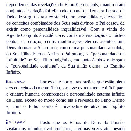
dependentes das revelações do Filho Eterno, pois, quando o ato
conjunto de criação foi efetuado, quando a Terceira Pessoa da
Deidade surgiu para a existência, em personalidade, e executou
os conceitos combinados dos Seus pais divinos, o Pai cessou de
existir como personalidade inqualificável. Com a vinda do
Agente Conjunto à existência e, com a materialização do núcleo
central da criação, certas modificações eternas aconteceram.
Deus doou-se a Si próprio, como uma personalidade absoluta,
ao Seu Filho Eterno. Assim o Pai outorga a “personalidade da
infinitude” ao Seu Filho unigênito, enquanto Ambos outorgam
a “personalidade conjunta”, da Sua união eterna, ao Espírito
Infinito.
Por essas e por outras razões, que estão além
10:1.5 (109.3)
dos conceitos da mente finita, torna-se extremamente difícil para
a criatura humana compreender a personalidade paterna infinita
de Deus, exceto do modo como ela é revelada no Filho Eterno
e, com o Filho, como é universalmente ativa no Espírito
Infinito.
Posto que os Filhos de Deus do Paraíso
10:1.6 (109.4)
visitam os mundos evolucionários, algumas vezes até mesmo