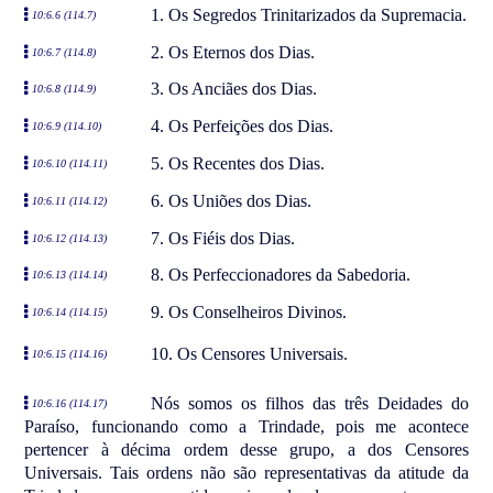
1. Os Segredos Trinitarizados da Supremacia.
10:6.6 (114.7)
2. Os Eternos dos Dias.
10:6.7 (114.8)
3. Os Anciães dos Dias.
10:6.8 (114.9)
4. Os Perfeições dos Dias.
10:6.9 (114.10)
5. Os Recentes dos Dias.
10:6.10 (114.11)
6. Os Uniões dos Dias.
10:6.11 (114.12)
7. Os Fiéis dos Dias.
10:6.12 (114.13)
8. Os Perfeccionadores da Sabedoria.
10:6.13 (114.14)
9. Os Conselheiros Divinos.
10:6.14 (114.15)
10. Os Censores Universais.
10:6.15 (114.16)
Nós somos os filhos das três Deidades do
10:6.16 (114.17)
Paraíso, funcionando como a Trindade, pois me acontece
pertencer à décima ordem desse grupo, a dos Censores
Universais. Tais ordens não são representativas da atitude da