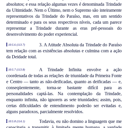
absolutos; e essa relação algumas vezes é denominada Trindade
da Ultimidade. Nem o Último, nem o Supremo são inteiramente
representativos da Trindade do Paraíso, mas, em um sentido
determinado e para os seus respectivos níveis, cada um parece
representar a Trindade durante as eras pré-pessoais do
desenvolvimento do poder experiencial.
3. A Atitude Absoluta da Trindade do Paraíso
10:5.6 (113.7)
tem relação com as existências absolutas e culmina com a ação
da Deidade total.
A Trindade Infinita envolve a ação
10:5.7 (113.8)
coordenada de todas as relações de triunidade da Primeira Fonte
e Centro — tanto as não-deificadas, quanto as deificadas — e,
conseqüentemente, torna-se bastante difícil para as
personalidades captá-las. Na contemplação da Trindade,
enquanto infinita, não ignoreis as sete triunidades; assim, pois,
certas dificuldades de entendimento poderão ser evitadas e,
alguns paradoxos, parcialmente resolvidos.
Todavia, eu não domino a linguagem que me
10:5.8 (114.1)
capacitaria a transmitir, à limitada mente humana, a verdade