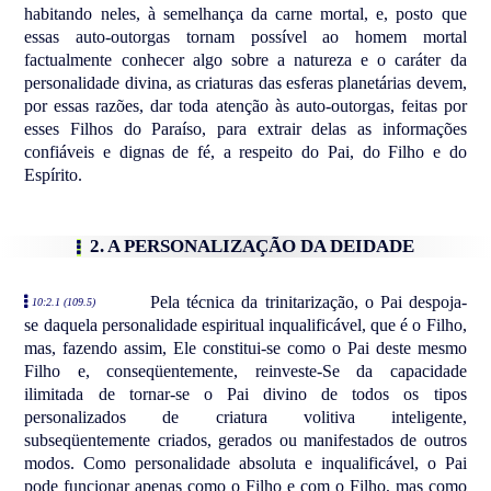
habitando neles, à semelhança da carne mortal, e, posto que
essas auto-outorgas tornam possível ao homem mortal
factualmente conhecer algo sobre a natureza e o caráter da
personalidade divina, as criaturas das esferas planetárias devem,
por essas razões, dar toda atenção às auto-outorgas, feitas por
esses Filhos do Paraíso, para extrair delas as informações
confiáveis e dignas de fé, a respeito do Pai, do Filho e do
Espírito.
2. A PERSONALIZAÇÃO DA DEIDADE
Pela técnica da trinitarização, o Pai despoja-
10:2.1 (109.5)
se daquela personalidade espiritual inqualificável, que é o Filho,
mas, fazendo assim, Ele constitui-se como o Pai deste mesmo
Filho e, conseqüentemente, reinveste-Se da capacidade
ilimitada de tornar-se o Pai divino de todos os tipos
personalizados de criatura volitiva inteligente,
subseqüentemente criados, gerados ou manifestados de outros
modos. Como personalidade absoluta e inqualificável, o Pai
pode funcionar apenas como o Filho e com o Filho, mas como