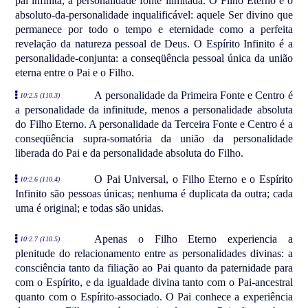
pai infinita, a personalidade fonte ilimitada. O Filho Eterno é o
absoluto-da-personalidade inqualificável: aquele Ser divino que
permanece por todo o tempo e eternidade como a perfeita
revelação da natureza pessoal de Deus. O Espírito Infinito é a
personalidade-conjunta: a conseqüência pessoal única da união
eterna entre o Pai e o Filho.
A personalidade da Primeira Fonte e Centro é
10:2.5 (110.3)
a personalidade da infinitude, menos a personalidade absoluta
do Filho Eterno. A personalidade da Terceira Fonte e Centro é a
conseqüência supra-somatória da união da personalidade
liberada do Pai e da personalidade absoluta do Filho.
O Pai Universal, o Filho Eterno e o Espírito
10:2.6 (110.4)
Infinito são pessoas únicas; nenhuma é duplicata da outra; cada
uma é original; e todas são unidas.
Apenas o Filho Eterno experiencia a
10:2.7 (110.5)
plenitude do relacionamento entre as personalidades divinas: a
consciência tanto da filiação ao Pai quanto da paternidade para
com o Espírito, e da igualdade divina tanto com o Pai-ancestral
quanto com o Espírito-associado. O Pai conhece a experiência