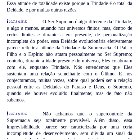
Essa atitude de totalidade existe porque a Trindade é o total da
Deidade, e por muitas outras razões.
O Ser Supremo é algo diferente da Trindade,
10:7.3 (115.5)
e algo a menos, atuando nos universos finitos; mas, dentro de
certos limites e durante a era presente, de personalização
incompleta do poder, essa Deidade evolucionária efetivamente
parece refletir a atitude da Trindade da Supremacia. O Pai, o
Filho e o Espírito não atuam pessoalmente no Ser Supremo;
contudo, durante a idade presente do universo, Eles colaboram
com ele, enquanto Trindade. Nós entendemos que Eles
sustentam uma relação semelhante com o Último. E nós
conjecturamos, muitas vezes, sobre qual poderá ser a relação
pessoal entre as Deidades do Paraíso e Deus, o Supremo,
quando ele houver evoluído finalmente; mas de fato não
sabemos.
Não achamos que o supercontrole da
10:7.4 (115.6)
Supremacia seja totalmente previsível. Além disso, essa
imprevisibilidade parece ser caracterizada por uma certa
incompletude de desenvolvimento, sem dúvida um sinal da