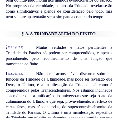
bem do indivíduo mortal nos mundos evolucionários do espaço.
No progresso da eternidade, os atos da Trindade revelar-se-ão
como significativos e plenos de consideração pelo todo, mas
nem sempre aparentarão ser assim para a criatura do tempo.
8. A TRINDADE ALÉM DO FINITO
Muitas verdades e fatos pertinentes à
10:8.1 (116.2)
Trindade do Paraíso só podem ser compreendidos, e apenas
parcialmente, pelo reconhecimento de uma função que
transcende ao finito.
Não seria aconselhável discorrer sobre as
10:8.2 (116.3)
funções da Trindade da Ultimidade, mas pode ser revelado que
Deus, o Último, é a manifestação da Trindade tal como é
compreendida pelos Transcendentores. Nós estamos inclinados
a acreditar que a unificação do universo-mestre seja o ato da
culminância do Último, e que seja, provavelmente, o reflexo de
certas fases, mas não de todas, do supercontrole absonito da
Trindade do Paraíso. O Último é uma manifestação específica
da Trindade, em relação ao absonito, apenas no sentido em que