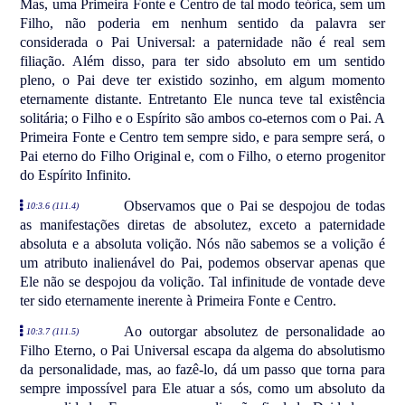
Mas, uma Primeira Fonte e Centro de tal modo teórica, sem um
Filho, não poderia em nenhum sentido da palavra ser
considerada o Pai Universal: a paternidade não é real sem
filiação. Além disso, para ter sido absoluto em um sentido
pleno, o Pai deve ter existido sozinho, em algum momento
eternamente distante. Entretanto Ele nunca teve tal existência
solitária; o Filho e o Espírito são ambos co-eternos com o Pai. A
Primeira Fonte e Centro tem sempre sido, e para sempre será, o
Pai eterno do Filho Original e, com o Filho, o eterno progenitor
do Espírito Infinito.
Observamos que o Pai se despojou de todas
10:3.6 (111.4)
as manifestações diretas de absolutez, exceto a paternidade
absoluta e a absoluta volição. Nós não sabemos se a volição é
um atributo inalienável do Pai, podemos observar apenas que
Ele não se despojou da volição. Tal infinitude de vontade deve
ter sido eternamente inerente à Primeira Fonte e Centro.
Ao outorgar absolutez de personalidade ao
10:3.7 (111.5)
Filho Eterno, o Pai Universal escapa da algema do absolutismo
da personalidade, mas, ao fazê-lo, dá um passo que torna para
sempre impossível para Ele atuar a sós, como um absoluto da