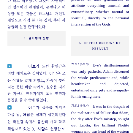
다”라고 적혀있다. 그것이 자연적이
attribute everything unusual and
건 영적이건 관계없이, 유별나고 비
extraordinary, whether natural or
상한 모든 것들은 하느님의 개인적
spiritual, directly to the personal
개입으로 직접 돌리는 것이, 후대 사
intervention of the Gods.
람들의 실천 관행이었다.
5. 불이행의 반향
5. REPERCUSSIONS OF
DEFAULT
75:5.1 (843.3)
Eve’s disillusionment
가 느낀 환멸감은
이브
was truly pathetic. Adam discerned
정말 애처로운 것이었다.
은 모
아담
the whole predicament and, while
든 상황을 알게 되었고, 가슴이 찢어
heartbroken and dejected,
지는 듯한 비탄 속에서, 실수를 저지
entertained only pity and sympathy
른 자신의 반려자에게 오직 연민과
for his erring mate.
동정을 줄 수밖에 없었다.
75:5.2 (843.4)
It was in the despair of
가 실수를 저지른
이브
the realization of failure that Adam,
다음 날,
은 실패가 실현되었다
아담
the day after Eve’s misstep, sought
는 좌절감 속에서
의 서쪽 학교
동산
out Laotta, the brilliant Nodite
책임자로 있는
의 현명한 여
놋-사람
woman who was head of the western