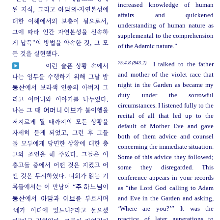
increased knowledge of human
된 지식, 그리고
-자연본성에
아담의
affairs and quickened
대한 이해에서의 보충이 됨으로서,
understanding of human nature as
그에 따라 인간 자연본성을 신속하
supplemental to the comprehension
게 납득”의 방법을 약속한 것, 그 모
of the Adamic nature.”
든 것을 실현했다.
75:4.8 (843.2)
I talked to the father
이런 슬픈 상황 속에서
and mother of the violet race that
나는 임무를 수행하기 위해 그날 밤
night in the Garden as became my
에서 보라색 인종의 아버지 그
동산
duty under the sorrowful
리고 어머니와 이야기를 나누었다.
circumstances. I listened fully to the
나는 그 때
가 불이행을
어머니 이브
recital of all that led up to the
저지르게 될 때까지의 모든 상황을
default of Mother Eve and gave
자세히 듣게 되었고, 그런 후 그들
both of them advice and counsel
둘 모두에게 당면한 상황에 대한 충
concerning the immediate situation.
고와 조언을 해 주었다. 그들은 이
Some of this advice they followed;
충고들 중에서 어떤 것은 지켰고 어
some they disregarded. This
떤 것은 무시하였다. 너희가 읽는 기
conference appears in your records
록들에서는 이 만남이 “
이
주 하느님
as “the Lord God calling to Adam
에서
과
를 부르시며
and Eve in the Garden and asking,
동산
아담
이브
‘Where are you?’” It was the
‘네가 어디에 있느냐?’라고 물으셨
practice of later generations to