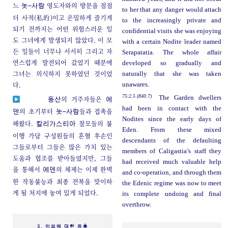
느
영도자와의 방문을 점점
놋-사람
to her that any danger would attach
더 사적(私的)이고 은밀하게 즐기게
to the increasingly private and
되기 전까지는 어떤 위험스러운 일
confidential visits she was enjoying
도 그녀에게 발생되지 않았다. 이 모
with a certain Nodite leader named
든 일들이 너무나 서서히 그리고 자
Serapatatia. The whole affair
연스럽게 발전되어 갔었기 때문에
developed so gradually and
그녀는 의식하지 못하였던 것이었
naturally that she was taken
다.
unawares.
75:2.5 (840.7)
The Garden dwellers
의 거주자들은
동산
에
had been in contact with the
의 초기부터
들과 접촉을
덴
놋-사람
Nodites since the early days of
해왔다.
참모들의 불
칼리가스티아
Eden. From these mixed
이행 가담 구성원들의 혼혈 후손인
descendants of the defaulting
그들로부터 그들은 많은 가치 있는
members of Caligastia’s staff they
도움과 협조를 받아들였지만, 그들
had received much valuable help
을 통해서
의 체제는 이제 완벽
에덴
and co-operation, and through them
한 작동불능과 최종 전복을 맞이하
the Edenic regime was now to meet
게 될 처지에 놓여 있게 되었다.
its complete undoing and final
overthrow.
3. 이브에 대한 유혹