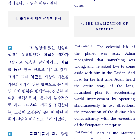
작되었다. 그 일은 이루어졌다.
done.
4. 불이행에 대한 실제적 인식
4. THE REALIZATION OF
DEFAULT
75:4.1 (842.3)
The celestial life of
그 행성에 있는 천상의
the planet was astir. Adam
생명이 동요되었다.
은 뭔가가
아담
recognized that something was
그릇되고 있음을 알아차리고,
이브
wrong, and he asked Eve to come
를
한쪽 편으로 데리고 갔다.
동산
aside with him in the Garden. And
그리고 그때
은 세상의 개선을
아담
now, for the first time, Adam heard
가속화시키기 위한 방편으로 동시에
the entire story of the long-
두 가지 방향을 병행하는, 신성한 계
nourished plan for accelerating
획을 실행하면서, 동시에 부수적으
world improvement by operating
로
의 계획을 추진한다
세라파타샤
simultaneously in two directions:
는, 그들이 오랫동안 준비해 왔던 계
the prosecution of the divine plan
획의 전말을 처음으로 듣게 되었다.
concomitantly with the execution
of the Serapatatia enterprise.
75:4.2 (842.4)
And as the Material
이 달빛
물질아들과 딸