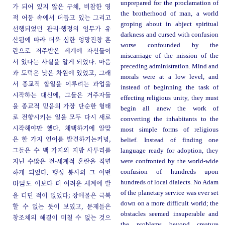
unprepared for the proclamation of
가 되어 있지 않은 구체, 비참한 영
the brotherhood of man, a world
적 어둠 속에서 더듬고 있는 그리고
groping about in abject spiritual
선행되었던 관리-행정의 임무가 유
darkness and cursed with confusion
산됨에 따라 더욱 심한 엉망진창 혼
worse confounded by the
란으로 저주받은 세계에 자신들이
miscarriage of the mission of the
서 있다는 사실을 알게 되었다. 마음
preceding administration. Mind and
과 도덕은 낮은 차원에 있었고, 그래
morals were at a low level, and
서 종교적 합일을 이루려는 과업을
instead of beginning the task of
시작하는 대신에, 그들은 거주자들
effecting religious unity, they must
을 종교적 믿음의 가장 단순한 형태
begin all anew the work of
로 전향시키는 일을 모두 다시 새로
converting the inhabitants to the
시작해야만 했다. 채택하기에 알맞
most simple forms of religious
은 한 가지 언어를 발견하기는커녕,
belief. Instead of finding one
그들은 수 백 가지의 지방 사투리를
language ready for adoption, they
지닌 수많은 전-세계적 혼란을 직면
were confronted by the world-wide
하게 되었다. 행성 봉사의 그 어떤
confusion of hundreds upon
도 이보다 더 어려운 세계에 발
hundreds of local dialects. No Adam
아담
of the planetary service was ever set
을 디딘 적이 없었다; 장애물은 극복
down on a more difficult world; the
할 수 없는 듯이 보였고, 문제들은
obstacles seemed insuperable and
창조체의 해결이 미칠 수 없는 것으
the problems beyond creature