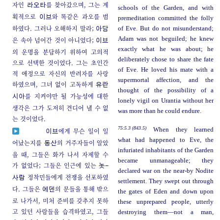
자인
를 찾아갔으며, 그는 계
라오타
schools of the Garden, and with
획적으로
와 똑같은 과오를 범
이브
premeditation committed the folly
하였다. 그러나 오해하지 말라;
of Eve. But do not misunderstand;
아담
Adam was not beguiled; he knew
은 속아 넘어간 것이 아니었다;
이브
exactly what he was about; he
의 운명을 분담하기 위하여 고의적
deliberately chose to share the fate
으로 선택한 것이었다. 그는 초인간
of Eve. He loved his mate with a
적 애정으로 자신의 반려자를 사랑
supermortal affection, and the
하였으며, 그녀 없이 고독하게
유란
thought of the possibility of a
를 지켜야만 될 가능성에 대한
시아
lonely vigil on Urantia without her
생각은 그가 도저히 견디어 낼 수 없
was more than he could endure.
는 것이었다.
75:5.3 (843.5)
When they learned
에게 무슨 일이 일
이브
what had happened to Eve, the
어났는지를
의 거주자들이 알았
동산
infuriated inhabitants of the Garden
을 때, 그들은 화가 나서 자제할 수
became unmanageable; they
가 없었다; 그들은 인근에 있는
놋-
declared war on the near-by Nodite
정착민들에게 전쟁을 선포하였
사람
settlement. They swept out through
다. 그들은
의 문들을 통해 밖으
에덴
the gates of Eden and down upon
로 나가서, 미처 준비를 갖추지 못하
these unprepared people, utterly
고 있던 사람들을 습격하였고, 그들
destroying them—not a man,