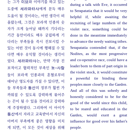
는 그가
와 이야기를 하고 있는
이브
during a talk with Eve, it occurred
도중에
에게 문득 매우
세라파타샤
to Serapatatia that it would be very
도움이 될 것이라는, 어떤 생각이 떠
helpful if, while awaiting the
올랐는데, 그것은 보라색 인종의 숫
recruiting of large numbers of the
자가 크게 늘어날 때까지 기다리는
violet race, something could be
기간 동안이라도 매우 궁핍하게 기
done in the meantime immediately
다리는 부족들을 즉시 진보시킬 수
to advance the needy waiting tribes.
있는 어떤 것이 동시에 행해질 수 있
Serapatatia contended that, if the
다면 매우 유익할 것이라는 생각이
Nodites, as the most progressive
and co-operative race, could have a
었다.
는, 만약 가장 진
세라파타샤
leader born to them of part origin in
보적이고 협력적인 부족인
놋-사람
the violet stock, it would constitute
들이 보라색 인종과의 혼혈로부터
a powerful tie binding these
태어난 영도자를 가질 수 있다면, 이
peoples more closely to the Garden.
들 부족들과
의 정부가 훨씬 가
동산
And all of this was soberly and
까워질 수 있도록 강력하게 묶어주
honestly considered to be for the
는 끈이 될 수 있을 것이라고 강력하
good of the world since this child,
게 주장하였다. 그리하여 이 아이가
to be reared and educated in the
에서 자라고 교육받아서 자신의
동산
Garden, would exert a great
아버지 부족에게 좋은 영향을 미치
influence for good over his father’s
게 되면, 이 모든 것이 세상을 위해
people.