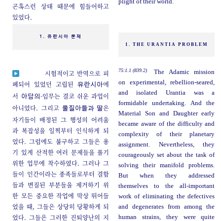
plight of their world.
곤혹스런 상태 때문에 힘들어하고
있었다.
1. 유란시아 문제
1. THE URANTIA PROBLEM
75:1.1 (839.2)
The Adamic mission
시험적이고 반역으로 피
on experimental, rebellion-seared,
폐되어 있었던 고립된
에
유란시아
and isolated Urantia was a
서
-임무는 결코 쉬운 과업이
아담의
formidable undertaking. And the
아니었다. 그리고
은
물질아들과 딸
Material Son and Daughter early
자기들이 배정된 그 행성의 어려움
became aware of the difficulty and
과 복잡성을 일찍부터 인식하게 되
complexity of their planetary
었다. 그럼에도 불구하고 그들은 용
assignment. Nevertheless, they
기 있게 산적한 여러 문제들을 풀기
courageously set about the task of
위한 업무에 착수하였다. 그러나 그
solving their manifold problems.
들이 인간이라는 종족들로부터 결함
But when they addressed
들과 변질된 부분들을 제거하기 위
themselves to the all-important
한 모든 중요한 작업에 막상 뛰어들
work of eliminating the defectives
었을 때, 그들은 상당히 당황하게 되
and degenerates from among the
었다. 그들은 그러한 진퇴양난의 지
human strains, they were quite