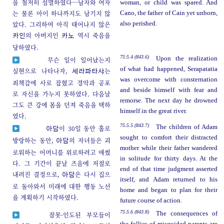
을 철저히 섬멸하였다─남자와 여자
woman, or child was spared. And
는 물론 아이 하나까지도 남기지 않
Cano, the father of Cain yet unborn,
았다. 그리하여 아직 태어나지 않은
also perished.
의 아버지인
역시 죽음을
카인
카노
당하였다.
75:5.4 (843.6)
Upon the realization
무슨 일이 일어났는지
of what had happened, Serapatatia
실현으로 나타나자,
는
세라파타샤
was overcome with consternation
죄책감에 사로 잡혔고 경악과 공포
and beside himself with fear and
로 자신을 가누지 못하였다. 다음날
remorse. The next day he drowned
그도 큰 강에 몸을 던져 죽음을 택하
himself in the great river.
였다.
75:5.5 (843.7)
The children of Adam
이 30일 동안 홀로
아담
sought to comfort their distracted
방랑하는 동안,
의 자녀들은 괴
아담
mother while their father wandered
로워하는 어머니를 위로하려고 애썼
in solitude for thirty days. At the
다. 그 기간이 끝날 즈음에 저절로
end of that time judgment asserted
내려진 결정으로,
은 다시 집으
아담
itself, and Adam returned to his
로 돌아와서 미래에 대한 행동 노선
home and began to plan for their
을 계획하기 시작하였다.
future course of action.
75:5.6 (843.8)
The consequences of
잘못-인도된 부모들이
the follies of misguided parents are