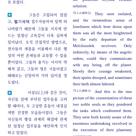
로 보였다.
solution.
75:1.4 (839.5)
They were isolated,
그들은 고립되어 있었
and the tremendous sense of
고,
접수자들마저 일찍 떠
멜기세덱
loneliness which bore down upon
나버렸기 때문에 그들을 지치게 만
them was all the more heightened
드는 엄청난 고독감이 더욱 심하게
by the early departure of the
일어났다. 오직 간접적인 방법으로,
Melchizedek receivers. Only
천사들의 계층을 이용해서 다른 행
indirectly, by means of the angelic
성의 어떤 존재들과 교류할 수 있을
orders, could they communicate
뿐이었다. 그들의 용기는 서서히 약
with any being off the planet.
해져 갔고, 그들의 영은 시들어졌고
Slowly their courage weakened,
때때로는 신앙마저 거의 넘어질 정
their spirits drooped, and sometimes
도였다.
their faith almost faltered.
75:1.5 (840.1)
And this is the true
이상(以上)과 같은 것이,
picture of the consternation of these
자신들 앞에 부닥친 업무들을 고려
two noble souls as they pondered
할 때마다, 두 고상한 혼들이 대경실
the tasks which confronted them.
색한 진정한 모습들이었다. 그들은
They were both keenly aware of the
자신들의 행성 과제의 해결에 관계
enormous undertaking involved in
된 엄청난 업무들을 예민하게 인식
the execution of their planetary
하고 있었다.