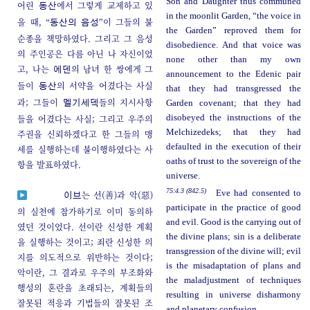
Son and Daughter thus communed
어린
에서 그렇게 교제하고 있
동산
in the moonlit Garden, “the voice in
을 때, “
”이 그들의 불
동산의 음성
the Garden” reproved them for
순종을 책망하였다. 그리고 그 음성
disobedience. And that voice was
의 주인공은 다름 아닌 나 자신이었
none other than my own
고, 나는
의 남녀 한 쌍에게 그
에덴
announcement to the Edenic pair
들이
의 서약을 어겼다는 사실
동산
that they had transgressed the
과; 그들이
들의 지시사항
Garden covenant; that they had
멜기세덱
들을 어겼다는 사실; 그리고 우주의
disobeyed the instructions of the
Melchizedeks; that they had
주권을 신뢰하겠다고 한 그들의 맹
defaulted in the execution of their
세를 실행하는데 불이행하였다는 사
oaths of trust to the sovereign of the
항을 발표하였다.
universe.
75:4.3 (842.5)
Eve had consented to
는 선(善)과 악(惡)
이브
participate in the practice of good
의 실천에 참가하기로 이미 동의하
and evil. Good is the carrying out of
였던 것이었다. 선이란 신성한 계획
the divine plans; sin is a deliberate
을 실행하는 것이고; 죄란 신성한 의
transgression of the divine will; evil
지를 의도적으로 위반하는 것이다;
is the misadaptation of plans and
악이란, 그 결과로 우주의 부조화와
the maladjustment of techniques
행성의 혼란을 초래되는, 계획들의
resulting in universe disharmony
잘못된 적응과 기법들의 잘못된 조
and planetary confusion.