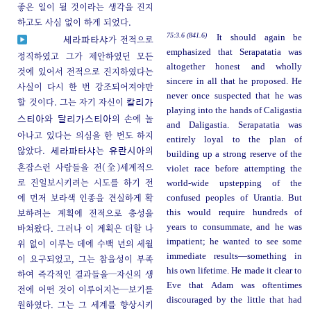
좋은 일이 될 것이라는 생각을 진지
하고도 사심 없이 하게 되었다.
75:3.6 (841.6)
It should again be
가 전적으로
세라파타샤
emphasized that Serapatatia was
정직하였고 그가 제안하였던 모든
altogether honest and wholly
것에 있어서 전적으로 진지하였다는
sincere in all that he proposed. He
사실이 다시 한 번 강조되어져야만
never once suspected that he was
할 것이다. 그는 자기 자신이
칼리가
playing into the hands of Caligastia
와
의 손에 놀
스티아
달리가스티아
and Daligastia. Serapatatia was
아나고 있다는 의심을 한 번도 하지
entirely loyal to the plan of
않았다.
는
의
세라파타샤
유란시아
building up a strong reserve of the
혼잡스런 사람들을 전(全)세계적으
violet race before attempting the
로 진일보시키려는 시도를 하기 전
world-wide upstepping of the
에 먼저 보라색 인종을 견실하게 확
confused peoples of Urantia. But
보하려는 계획에 전적으로 충성을
this would require hundreds of
바쳐왔다. 그러나 이 계획은 더할 나
years to consummate, and he was
impatient; he wanted to see some
위 없이 이루는 데에 수백 년의 세월
immediate results—something in
이 요구되었고, 그는 참을성이 부족
his own lifetime. He made it clear to
하여 즉각적인 결과들을─자신의 생
Eve that Adam was oftentimes
전에 어떤 것이 이루어지는─보기를
discouraged by the little that had
원하였다. 그는 그 세계를 향상시키