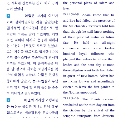
인 계획에 간섭하는 것이 이미 금지
the personal plans of Adam and
되어 있었다.
Eve.
75:6.2 (844.4)
Adam knew that he
은 자기와
가
아담
이브
and Eve had failed; the presence of
이미 실패하였다는 것을 알았는데;
the Melchizedek receivers told him
접수자들의 현존으로 말
멜기세덱
that, though he still knew nothing
미암아 그것을 알게 되었지만, 개인
of their personal status or future
적인 지위나 미래의 운명에 대해서
fate. He held an all-night
는 여전히 아무것도 모르고 있었다.
conference with some twelve
그는 자신을 따르기로 맹세한 1,200
hundred loyal followers who
명의 충성스러운 추종자들과 밤새워
pledged themselves to follow their
회의를 하였으며, 이 순례자들은 다
leader, and the next day at noon
음 날 정오에 새로운 보금자리를 찾
these pilgrims went forth from Eden
아서
을 떠났다.
은 전쟁을
에덴
아담
in quest of new homes. Adam had
좋아하지 않았고,
들과 부딪
no liking for war and accordingly
놋-사람
히지 않기 위해 첫 번째 동산을 순순
elected to leave the first garden to
the Nodites unopposed.
히 떠나기로 결심하였다.
75:6.3 (844.5)
The Edenic caravan
의 카라반 여행자들
에덴
was halted on the third day out from
은
을 출발한 지 3일 만에
동산
예루
the Garden by the arrival of the
으로부터 세라핌천사 운송자들의
셈
seraphic transports from Jerusem.