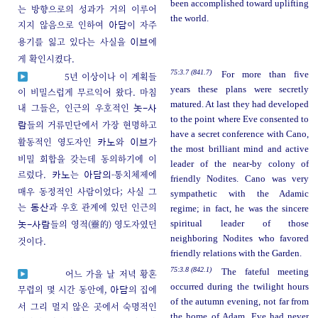
been accomplished toward uplifting
는 방향으로의 성과가 거의 이루어
the world.
지지 않음으로 인하여
이 자주
아담
용기를 잃고 있다는 사실을
에
이브
게 확인시켰다.
75:3.7 (841.7)
For more than five
5년 이상이나 이 계획들
years these plans were secretly
이 비밀스럽게 무르익어 왔다. 마침
matured. At last they had developed
내 그들은, 인근의 우호적인
놋-사
to the point where Eve consented to
들의 거류민단에서 가장 현명하고
람
have a secret conference with Cano,
활동적인 영도자인
와
가
카노
이브
the most brilliant mind and active
비밀 회합을 갖는데 동의하기에 이
leader of the near-by colony of
르렀다.
는
-통치체제에
카노
아담의
friendly Nodites. Cano was very
매우 동정적인 사람이었다; 사실 그
sympathetic with the Adamic
는
과 우호 관계에 있던 인근의
동산
regime; in fact, he was the sincere
들의 영적(靈的) 영도자였던
spiritual leader of those
놋-사람
neighboring Nodites who favored
것이다.
friendly relations with the Garden.
75:3.8 (842.1)
The fateful meeting
어느 가을 날 저녁 황혼
occurred during the twilight hours
무렵의 몇 시간 동안에,
의 집에
아담
of the autumn evening, not far from
서 그리 멀지 않은 곳에서 숙명적인
the home of Adam. Eve had never