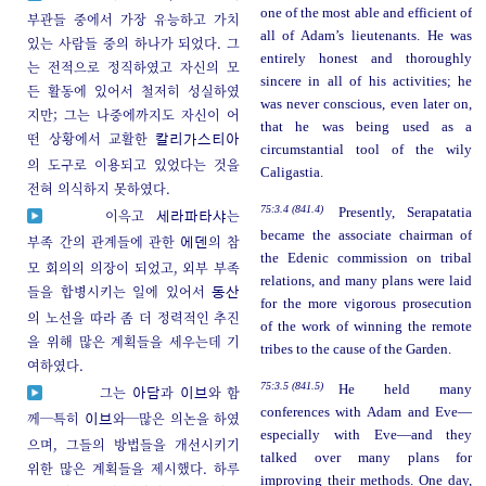
one of the most able and efficient of
부관들 중에서 가장 유능하고 가치
all of Adam’s lieutenants. He was
있는 사람들 중의 하나가 되었다. 그
entirely honest and thoroughly
는 전적으로 정직하였고 자신의 모
sincere in all of his activities; he
든 활동에 있어서 철저히 성실하였
was never conscious, even later on,
지만; 그는 나중에까지도 자신이 어
that he was being used as a
떤 상황에서 교활한
칼리가스티아
circumstantial tool of the wily
의 도구로 이용되고 있었다는 것을
Caligastia.
전혀 의식하지 못하였다.
75:3.4 (841.4)
Presently, Serapatatia
이윽고
는
세라파타샤
became the associate chairman of
부족 간의 관계들에 관한
의 참
에덴
the Edenic commission on tribal
모 회의의 의장이 되었고, 외부 부족
relations, and many plans were laid
들을 합병시키는 일에 있어서
동산
for the more vigorous prosecution
의 노선을 따라 좀 더 정력적인 추진
of the work of winning the remote
을 위해 많은 계획들을 세우는데 기
tribes to the cause of the Garden.
여하였다.
75:3.5 (841.5)
He held many
그는
과
와 함
아담
이브
conferences with Adam and Eve—
께─특히
와─많은 의논을 하였
이브
especially with Eve—and they
으며, 그들의 방법들을 개선시키기
talked over many plans for
위한 많은 계획들을 제시했다. 하루
improving their methods. One day,