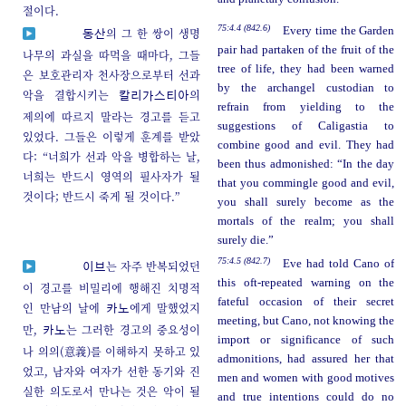
절이다.
75:4.4 (842.6)
Every time the Garden
의 그 한 쌍이 생명
동산
pair had partaken of the fruit of the
나무의 과실을 따먹을 때마다, 그들
tree of life, they had been warned
은 보호관리자 천사장으로부터 선과
by the archangel custodian to
악을 결합시키는
의
칼리가스티아
refrain from yielding to the
제의에 따르지 말라는 경고를 듣고
suggestions of Caligastia to
있었다. 그들은 이렇게 훈계를 받았
combine good and evil. They had
다: “너희가 선과 악을 병합하는 날,
been thus admonished: “In the day
너희는 반드시 영역의 필사자가 될
that you commingle good and evil,
것이다; 반드시 죽게 될 것이다.”
you shall surely become as the
mortals of the realm; you shall
surely die.”
75:4.5 (842.7)
Eve had told Cano of
는 자주 반복되었던
이브
this oft-repeated warning on the
이 경고를 비밀리에 행해진 치명적
fateful occasion of their secret
인 만남의 날에
에게 말했었지
카노
meeting, but Cano, not knowing the
만,
는 그러한 경고의 중요성이
카노
import or significance of such
나 의의(意義)를 이해하지 못하고 있
admonitions, had assured her that
었고, 남자와 여자가 선한 동기와 진
men and women with good motives
실한 의도로서 만나는 것은 악이 될
and true intentions could do no