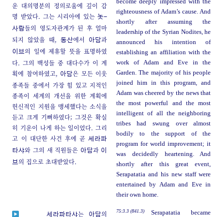
become deeply impressed with the
운 대의명분의 정의로움에 깊이 감
righteousness of Adam’s cause. And
명 받았다. 그는 시리아에 있는
놋-
shortly after assuming the
들의 영도자관계가 된 후 얼마
사람
leadership of the Syrian Nodites, he
되지 않았을 때,
에서
과
동산
아담
announced his intention of
의 일에 제휴할 뜻을 표명하였
이브
establishing an affiliation with the
다. 그의 백성들 중 대다수가 이 계
work of Adam and Eve in the
획에 참여하였고,
은 모든 이웃
Garden. The majority of his people
아담
joined him in this program, and
종족들 중에서 가장 힘 있고 지적인
Adam was cheered by the news that
종족이 세계의 개선을 위한 계획에
the most powerful and the most
헌신적인 지원을 맹세했다는 소식을
intelligent of all the neighboring
듣고 크게 기뻐하였다; 그것은 확실
tribes had swung over almost
히 기운이 나게 하는 일이었다. 그리
bodily to the support of the
고 이 대단한 사건 후에 곧
세라파
program for world improvement; it
와 그의 새 직원들은
과
타샤
아담
이
was decidedly heartening. And
의 집으로 초대받았다.
브
shortly after this great event,
Serapatatia and his new staff were
entertained by Adam and Eve in
their own home.
75:3.3 (841.3)
Serapatatia became
는
의
세라파타샤
아담