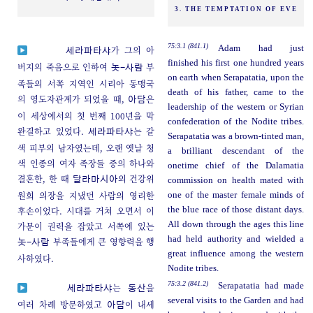
3. THE TEMPTATION OF EVE
75:3.1 (841.1)
Adam had just
가 그의 아
세라파타샤
finished his first one hundred years
버지의 죽음으로 인하여
부
놋-사람
on earth when Serapatatia, upon the
족들의 서쪽 지역인 시리아 동맹국
death of his father, came to the
의 영도자관계가 되었을 때,
은
아담
leadership of the western or Syrian
이 세상에서의 첫 번째 100년을 막
confederation of the Nodite tribes.
완결하고 있었다.
는 갈
세라파타샤
Serapatatia was a brown-tinted man,
색 피부의 남자였는데, 오랜 옛날 청
a brilliant descendant of the
색 인종의 여자 족장들 중의 하나와
onetime chief of the Dalamatia
결혼한, 한 때
의 건강위
달라마시아
commission on health mated with
원회 의장을 지냈던 사람의 영리한
one of the master female minds of
후손이었다. 시대를 거쳐 오면서 이
the blue race of those distant days.
All down through the ages this line
가문이 권력을 잡았고 서쪽에 있는
had held authority and wielded a
부족들에게 큰 영향력을 행
놋-사람
great influence among the western
사하였다.
Nodite tribes.
75:3.2 (841.2)
Serapatatia had made
는
을
세라파타샤
동산
several visits to the Garden and had
여러 차례 방문하였고
이 내세
아담