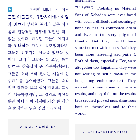
assignment.
75:1.6 (840.2)
Probably no Material
어쩌면
의 어떤
네바돈
Sons of Nebadon were ever faced
도,
에서
물질 아들들
유란시아
아담
with such a difficult and seemingly
과
가 부닥친 곤경과 같은 어려
이브
hopeless task as confronted Adam
움과 절망적인 업무에 직면한 적이
and Eve in the sorry plight of
없을 것이다. 하지만 그들이 예지력
Urantia. But they would have
과
인내심
을 가지고 임했었더라면,
sometime met with success had they
그들은 언젠가는 성공을 했었을 것
been more farseeing and
patient.
이다. 그러나 그들은 둘 모두, 특히
Both of them, especially Eve, were
는 참을성이 좀 부족하였는데,
이브
altogether too impatient; they were
그들은 오래 오래 견디는 시험에 안
not willing to settle down to the
주하기를 싫어하였다. 그들은 즉각
long, long endurance test. They
적인 결과를 보고 싶어 하였고, 그렇
wanted to see some immediate
게 행동하였지만, 그 결과로 자신들
results, and they did, but the results
thus secured proved most disastrous
뿐만 아니라 이 세계에 가장 큰 재앙
both to themselves and to their
을 초래하는 일을 겪었던 것이다.
world.
2. 칼리가스티아의 음모
2. CALIGASTIA’S PLOT