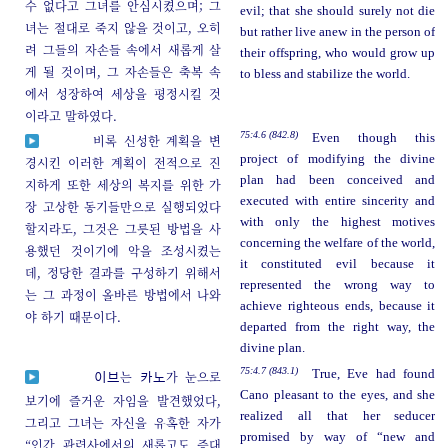
수 없다고 그녀를 안심시켰으며; 그
evil; that she should surely not die
녀는 절대로 죽지 않을 것이고, 오히
but rather live anew in the person of
려 그들의 자손들 속에서 새롭게 살
their offspring, who would grow up
게 될 것이며, 그 자손들은 축복 속
to bless and stabilize the world.
에서 성장하여 세상을 평정시킬 것
이라고 말하였다.
75:4.6 (842.8)
Even though this
비록 신성한 계획을 변
project of modifying the divine
경시킨 이러한 계획이 전적으로 진
plan had been conceived and
지하게 또한 세상의 복지를 위한 가
executed with entire sincerity and
장 고상한 동기들만으로 실행되었다
with only the highest motives
할지라도, 그것은 그릇된 방법을 사
concerning the welfare of the world,
용했던 것이기에 악을 조성시켰는
it constituted evil because it
데, 정당한 결과를 구성하기 위해서
represented the wrong way to
는 그 과정이 올바른 방법에서 나와
achieve righteous ends, because it
야 하기 때문이다.
departed from the right way, the
divine plan.
75:4.7 (843.1)
True, Eve had found
는
가 눈으로
이브
카노
Cano pleasant to the eyes, and she
보기에 즐거운 자임을 발견했었다,
realized all that her seducer
그리고 그녀는 자신을 유혹한 자가
promised by way of “new and
“인간 관련사에서의 새롭고도 증대