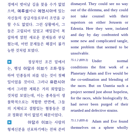
경에서 벗어날 길을 찾을 수가 없었
dismayed. They could see no way
out of the dilemma, and they could
으며,
이나
에 있는
예루셈
에덴시아
not take counsel with their
자신들의 상급자들로부터 조언을 구
superiors on either Jerusem or
할 수도 없었다. 그런 상황에서, 그
Edentia. Here they were, isolated
들은 고립되어 있었고 매일같이 복
and day by day confronted with
잡하게 얽힌 새로운 문제들과 부딪
some new and complicated tangle,
혔는데, 어떤 문제들은 해결이 불가
some problem that seemed to be
능한 것처럼 보였다.
unsolvable.
75:1.2 (839.3)
Under normal
정상적인 조건 밑에서
conditions the first work of a
는, 행성
과
가 조화-협동
아담
이브
Planetary Adam and Eve would be
하여 인종들의 피를 섞는 것이 첫째
the co-ordination and blending of
일이었을 것이다. 그러나
유란시아
the races. But on Urantia such a
에서 그러한 계획은 거의 희망없는
project seemed just about hopeless,
것처럼 보였는데, 이는 종족들이 생
for the races, while biologically fit,
물학적으로는 적합한 반면에, 그들
had never been purged of their
의 지체되고 결함있는 혈통들은 결
retarded and defective strains.
코 정화된 적이 없었기 때문이었다.
75:1.3 (839.4)
Adam and Eve found
과
는 사람의
아담
이브
themselves on a sphere wholly
형제신분을 선포하기에는 전혀 준비