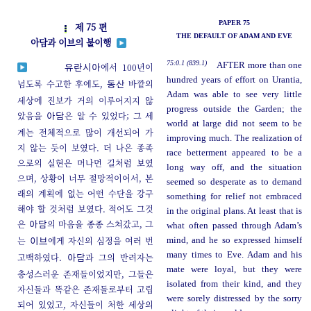
PAPER 75
제 75 편
THE DEFAULT OF ADAM AND EVE
아담과 이브의 불이행
75:0.1 (839.1)
AFTER more than one
에서 100년이
유란시아
hundred years of effort on Urantia,
넘도록 수고한 후에도,
바깥의
동산
Adam was able to see very little
세상에 진보가 거의 이루어지지 않
progress outside the Garden; the
았음을
은 알 수 있었다; 그 세
아담
world at large did not seem to be
계는 전체적으로 많이 개선되어 가
improving much. The realization of
지 않는 듯이 보였다. 더 나은 종족
race betterment appeared to be a
으로의 실현은 머나먼 길처럼 보였
long way off, and the situation
으며, 상황이 너무 절망적이어서, 본
seemed so desperate as to demand
래의 계획에 없는 어떤 수단을 강구
something for relief not embraced
해야 할 것처럼 보였다. 적어도 그것
in the original plans. At least that is
은
의 마음을 종종 스쳐갔고, 그
아담
what often passed through Adam’s
는
에게 자신의 심정을 여러 번
mind, and he so expressed himself
이브
many times to Eve. Adam and his
고백하였다.
과 그의 반려자는
아담
mate were loyal, but they were
충성스러운 존재들이었지만, 그들은
isolated from their kind, and they
자신들과 똑같은 존재들로부터 고립
were sorely distressed by the sorry
되어 있었고, 자신들이 처한 세상의