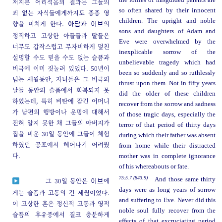
저지른 어리석음의 결과는 그들의
so often shared by their innocent
죄 없는 자식들에게까지도 종종 영
children. The upright and noble
향을 미치게 한다.
과
의
아담
이브
sons and daughters of Adam and
정직하고 고상한 아들들과 딸들은
Eve were overwhelmed by the
너무도 갑작스럽고 무자비하게 덮친
inexplicable sorrow of the
설명할 수도 믿을 수도 없는 슬픔과
unbelievable tragedy which had
비극에 이미 짓눌려 있었다. 50년이
been so suddenly and so ruthlessly
넘는 세월동안, 자녀들은 그 비극의
thrust upon them. Not in fifty years
날들 동안의 슬픔에서 회복되지 못
did the older of these children
하였는데, 특히 비탄에 잠긴 어머니
recover from the sorrow and sadness
가 남편의 행방이나 운명에 대해서
of those tragic days, especially the
전혀 알지 못한 채 그들의 아버지가
terror of that period of thirty days
집을 비운 30일 동안에 그들이 체험
during which their father was absent
하였던 공포에서 헤어나기 어려웠
from home while their distracted
다.
mother was in complete ignorance
of his whereabouts or fate.
75:5.7 (843.9)
And those same thirty
그 30일 동안은
에
이브
days were as long years of sorrow
게는 슬픔과 고통의 긴 세월이었다.
and suffering to Eve. Never did this
이 고상한 혼은 정신적 고통과 영적
noble soul fully recover from the
슬픔의 후유증에서 결코 충분하게
effects of that excruciating period