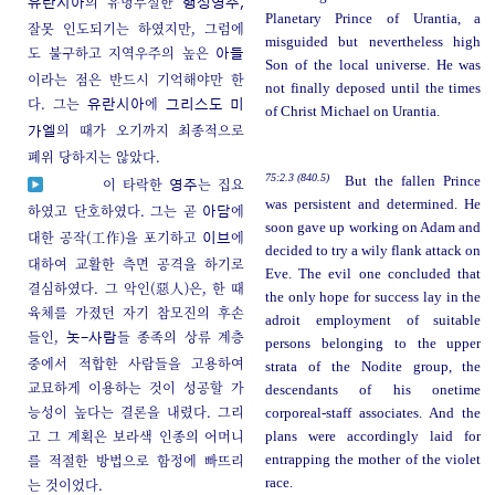
의 유명무실한
유란시아
행성영주,
Planetary Prince of Urantia, a
잘못 인도되기는 하였지만, 그럼에
misguided but nevertheless high
도 불구하고 지역우주의 높은
아들
Son of the local universe. He was
이라는 점은 반드시 기억해야만 한
not finally deposed until the times
다. 그는
에
유란시아
그리스도
미
of Christ Michael on Urantia.
의 때가 오기까지 최종적으로
가엘
폐위 당하지는 않았다.
75:2.3 (840.5)
But the fallen Prince
이 타락한
는 집요
영주
was persistent and determined. He
하였고 단호하였다. 그는 곧
에
아담
soon gave up working on Adam and
대한 공작(工作)을 포기하고
에
이브
decided to try a wily flank attack on
대하여 교활한 측면 공격을 하기로
Eve. The evil one concluded that
결심하였다. 그 악인(惡人)은, 한 때
the only hope for success lay in the
육체를 가졌던 자기 참모진의 후손
adroit employment of suitable
들인,
들 종족의 상류 계층
놋-사람
persons belonging to the upper
중에서 적합한 사람들을 고용하여
strata of the Nodite group, the
교묘하게 이용하는 것이 성공할 가
descendants of his onetime
능성이 높다는 결론을 내렸다. 그리
corporeal-staff associates. And the
고 그 계획은 보라색 인종의 어머니
plans were accordingly laid for
를 적절한 방법으로 함정에 빠뜨리
entrapping the mother of the violet
는 것이었다.
race.