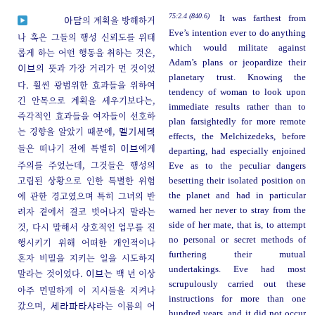
75:2.4 (840.6)
It was farthest from
의 계획을 방해하거
아담
Eve’s intention ever to do anything
나 혹은 그들의 행성 신뢰도를 위태
which would militate against
롭게 하는 어떤 행동을 취하는 것은,
Adam’s plans or jeopardize their
의 뜻과 가장 거리가 먼 것이었
이브
planetary trust. Knowing the
다. 훨씬 광범위한 효과들을 위하여
tendency of woman to look upon
긴 안목으로 계획을 세우기보다는,
immediate results rather than to
즉각적인 효과들을 여자들이 선호하
plan farsightedly for more remote
는 경향을 알았기 때문에,
멜기세덱
effects, the Melchizedeks, before
들은 떠나기 전에 특별히
에게
이브
departing, had especially enjoined
주의를 주었는데, 그것들은 행성의
Eve as to the peculiar dangers
고립된 상황으로 인한 특별한 위험
besetting their isolated position on
에 관한 경고였으며 특히 그녀의 반
the planet and had in particular
려자 곁에서 결코 벗어나지 말라는
warned her never to stray from the
side of her mate, that is, to attempt
것, 다시 말해서 상호적인 업무를 진
no personal or secret methods of
행시키기 위해 어떠한 개인적이나
furthering their mutual
혼자 비밀을 지키는 일을 시도하지
undertakings. Eve had most
말라는 것이었다.
는 백 년 이상
이브
scrupulously carried out these
아주 면밀하게 이 지시들을 지켜나
instructions for more than one
갔으며,
라는 이름의 어
세라파타샤
hundred years, and it did not occur