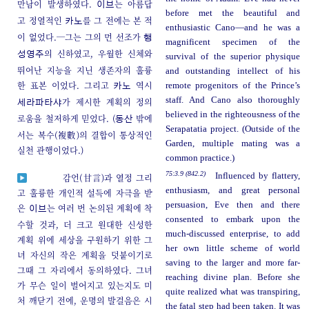
만남이 발생하였다.
는 아름답
이브
before met the beautiful and
고 정열적인
를 그 전에는 본 적
카노
enthusiastic Cano—and he was a
이 없었다.─그는 그의 먼 선조가
행
magnificent specimen of the
의 신하였고, 우월한 신체와
성영주
survival of the superior physique
뛰어난 지능을 지닌 생존자의 훌륭
and outstanding intellect of his
한 표본 이었다. 그리고
역시
remote progenitors of the Prince’s
카노
staff. And Cano also thoroughly
가 제시한 계획의 정의
세라파타샤
believed in the righteousness of the
로움을 철저하게 믿었다. (
밖에
동산
Serapatatia project. (Outside of the
서는 복수(複數)의 결합이 통상적인
Garden, multiple mating was a
실천 관행이었다.)
common practice.)
75:3.9 (842.2)
Influenced by flattery,
감언(甘言)과 열정 그리
enthusiasm, and great personal
고 훌륭한 개인적 설득에 자극을 받
persuasion, Eve then and there
은
는 여러 번 논의된 계획에 착
이브
consented to embark upon the
수할 것과, 더 크고 원대한 신성한
much-discussed enterprise, to add
계획 위에 세상을 구원하기 위한 그
her own little scheme of world
녀 자신의 작은 계획을 덧붙이기로
saving to the larger and more far-
그때 그 자리에서 동의하였다. 그녀
reaching divine plan. Before she
가 무슨 일이 벌어지고 있는지도 미
quite realized what was transpiring,
처 깨닫기 전에, 운명의 발걸음은 시
the fatal step had been taken. It was