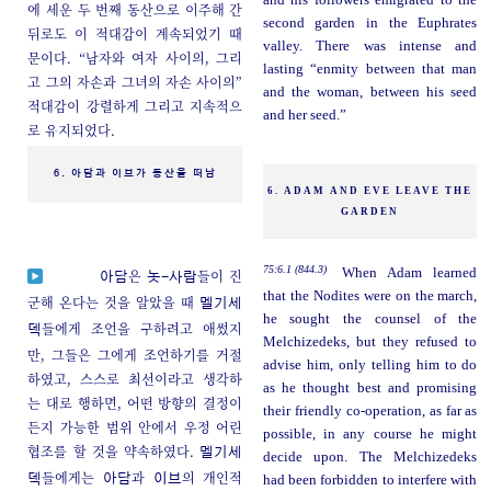
에 세운 두 번째 동산으로 이주해 간
second garden in the Euphrates
뒤로도 이 적대감이 계속되었기 때
valley. There was intense and
문이다. “남자와 여자 사이의, 그리
lasting “enmity between that man
고 그의 자손과 그녀의 자손 사이의”
and the woman, between his seed
적대감이 강렬하게 그리고 지속적으
and her seed.”
로 유지되었다.
6. 아담과 이브가 동산을 떠남
6. ADAM AND EVE LEAVE THE
GARDEN
75:6.1 (844.3)
When Adam learned
은
들이 진
아담
놋-사람
that the Nodites were on the march,
군해 온다는 것을 알았을 때
멜기세
he sought the counsel of the
들에게 조언을 구하려고 애썼지
덱
Melchizedeks, but they refused to
만, 그들은 그에게 조언하기를 거절
advise him, only telling him to do
하였고, 스스로 최선이라고 생각하
as he thought best and promising
는 대로 행하면, 어떤 방향의 결정이
their friendly co-operation, as far as
든지 가능한 범위 안에서 우정 어린
possible, in any course he might
협조를 할 것을 약속하였다.
멜기세
decide upon. The Melchizedeks
들에게는
과
의 개인적
덱
아담
이브
had been forbidden to interfere with