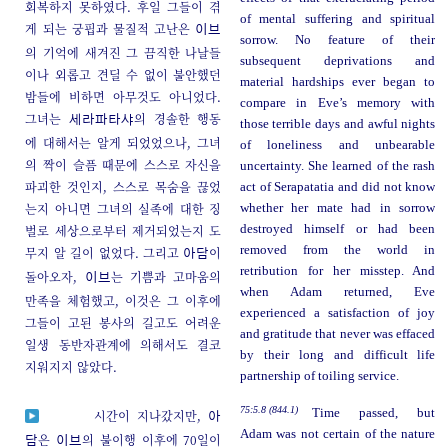
회복하지 못하였다. 후일 그들이 겪
of mental suffering and spiritual
게 되는 궁핍과 물질적 고난은
이브
sorrow. No feature of their
의 기억에 새겨진 그 끔직한 나날들
subsequent deprivations and
이나 외롭고 견딜 수 없이 불안했던
material hardships ever began to
밤들에 비하면 아무것도 아니었다.
compare in Eve’s memory with
그녀는
의 경솔한 행동
세라파타샤
those terrible days and awful nights
에 대해서는 알게 되었었으나, 그녀
of loneliness and unbearable
의 짝이 슬픔 때문에 스스로 자신을
uncertainty. She learned of the rash
파괴한 것인지, 스스로 목숨을 끊었
act of Serapatatia and did not know
는지 아니면 그녀의 실족에 대한 징
whether her mate had in sorrow
벌로 세상으로부터 제거되었는지 도
destroyed himself or had been
removed from the world in
무지 알 길이 없었다. 그리고
이
아담
retribution for her misstep. And
돌아오자,
는 기쁨과 고마움의
이브
when Adam returned, Eve
만족을 체험했고, 이것은 그 이후에
experienced a satisfaction of joy
그들이 고된 봉사의 길고도 어려운
and gratitude that never was effaced
일생 동반자관계에 의해서도 결코
by their long and difficult life
지워지지 않았다.
partnership of toiling service.
75:5.8 (844.1)
Time passed, but
시간이 지나갔지만,
아
Adam was not certain of the nature
은
의 불이행 이후에 70일이
담
이브