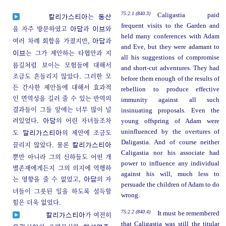
75:2.1 (840.3)
Caligastia paid
는
칼리가스티아
동산
frequent visits to the Garden and
을 자주 방문하였고
과
와
아담
이브
held many conferences with Adam
여러 차례 회합을 가졌지만,
과
아담
and Eve, but they were adamant to
는 그가 제안하는 타협안과 지
이브
all his suggestions of compromise
름길처럼 보이는 모험들에 대해서
and short-cut adventures. They had
조금도 흔들리지 않았다. 그러한 모
before them enough of the results of
든 간사한 제안들에 대해서 효과적
rebellion to produce effective
인 면역성을 길러 줄 수 있는 반역의
immunity against all such
결과들이 그들 앞에는 너무 많이 널
insinuating proposals. Even the
려있었다.
의 어린 자녀들조차
young offspring of Adam were
아담
도
의 제안에 조금도
uninfluenced by the overtures of
달리가스티아
Daligastia. And of course neither
끌리지 않았다. 물론
칼리가스티아
Caligastia nor his associate had
뿐만 아니라 그의 신하들도 어떤 개
power to influence any individual
별존재에게든지 그의 의지에 역행하
against his will, much less to
는 영향을 줄 수 없었고,
의 자
아담
persuade the children of Adam to do
녀들이 그릇된 일을 하도록 설득할
wrong.
힘은 더욱 없었다.
75:2.2 (840.4)
It must be remembered
가 여전히
칼리가스티아
that Caligastia was still the titular