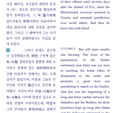
of their offense until seventy days
지날 때까지, 자신들의 위반의 본성
after the default of Eve, when the
이 어느 정도의 것인가를 확실하게
Melchizedek receivers returned to
알지 못하였는데, 그 때
멜기세덱
Urantia and assumed jurisdiction
접수자들이
로 되돌아와서
유란시아
over world affairs. And then he
세상 관련사에 대한 주권을 장악하
knew they had failed.
였다. 그리고 그 때에서야 그는 자기
들이 이미 실패하였다는 사실을 알
게 되었다.
75:5.9 (844.2)
But still more trouble
그러나 문제는 갈수록
was brewing: The news of the
더 심각해졌는데:
근처에 있는
에덴
annihilation of the Nodite
정착민들의 절멸에 대한 소
놋-사람
settlement near Eden was not slow
식들이 북쪽에 있는
의
세라파타샤
in reaching the home tribes of
고향 마을까지 전해지는 데는 오래
Serapatatia to the north, and
걸리지 않았으며, 마침내 그들은 큰
presently a great host was
무리를 지어서
으로 진군해 들
동산
assembling to march on the Garden.
어왔다. 이것이 바로
들과
아담-사람
And this was the beginning of a
들 사이에 있었던 길고도 쓰
long and bitter warfare between the
놋-사람
Adamites and the Nodites, for these
라린 전쟁의 시작이었는데;
과
아담
hostilities kept up long after Adam
그의 무리들이
골짜기
유프라테스
and his followers emigrated to the