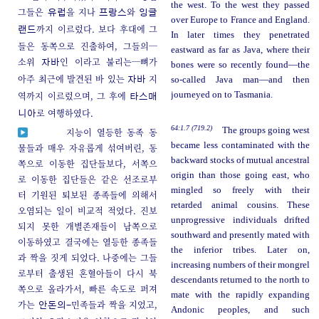
the west. To the west they passed
그들은
을 지나
와
유럽
프랑스
잉글
over Europe to France and England.
까지 이르렀다. 보다 후대에 그
랜드
In later times they penetrated
들은 동쪽으로 진출하여, 그들의─
eastward as far as Java, where their
소위
인 이라고 불리는─뼈가
자바
bones were so recently found—the
아주 최근에 발견된 바 있는
지
so-called Java man—and then
자바
역까지 이르렀으며, 그 후에
journeyed on to Tasmania.
타스매
로 여행하였다.
니아
64:1.7 (719.2)
The groups going west
지능이 열등한 동족 동
became less contaminated with the
물들과 매우 자유롭게 섞여버린, 동
backward stocks of mutual ancestral
쪽으로 이동한 집단들보다, 서쪽으
origin than those going east, who
로 이동한 집단들은 같은 선조로부
mingled so freely with their
터 기원된 퇴보된 종족들에 의해서
retarded animal cousins. These
오염되는 일이 비교적 적었다. 진보
unprogressive individuals drifted
되지 못한 개별존재들이 남쪽으로
southward and presently mated with
이동하였고 결국에는 열등한 종족들
the inferior tribes. Later on,
과 짝을 짓게 되었다. 나중에는 그들
increasing numbers of their mongrel
로부터 출생된 혼혈아들이 다시 북
descendants returned to the north to
쪽으로 올라가서, 빠른 속도로 퍼져
mate with the rapidly expanding
가는
민족들과 짝을 지었고,
안돈의-
Andonic peoples, and such