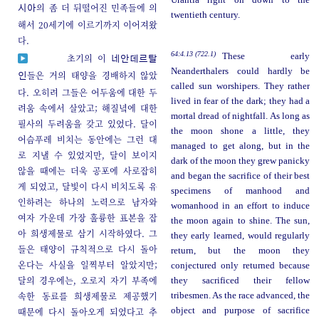
Urantia right on down to the
의 좀 더 뒤떨어진 민족들에 의
시아
twentieth century.
해서 20세기에 이르기까지 이어져왔
다.
64:4.13 (722.1)
These early
초기의 이
네안데르탈
Neanderthalers could hardly be
들은 거의 태양을 경배하지 않았
인
called sun worshipers. They rather
다. 오히려 그들은 어두움에 대한 두
lived in fear of the dark; they had a
려움 속에서 살았고; 해질녘에 대한
mortal dread of nightfall. As long as
필사의 두려움을 갖고 있었다. 달이
the moon shone a little, they
어슴푸레 비치는 동안에는 그런 대
managed to get along, but in the
로 지낼 수 있었지만, 달이 보이지
dark of the moon they grew panicky
않을 때에는 더욱 공포에 사로잡히
and began the sacrifice of their best
게 되었고, 달빛이 다시 비치도록 유
specimens of manhood and
인하려는 하나의 노력으로 남자와
womanhood in an effort to induce
여자 가운데 가장 훌륭한 표본을 잡
the moon again to shine. The sun,
아 희생제물로 삼기 시작하였다. 그
they early learned, would regularly
들은 태양이 규칙적으로 다시 돌아
return, but the moon they
온다는 사실을 일찍부터 알았지만;
conjectured only returned because
달의 경우에는, 오로지 자기 부족에
they sacrificed their fellow
속한 동료를 희생제물로 제공했기
tribesmen. As the race advanced, the
때문에 다시 돌아오게 되었다고 추
object and purpose of sacrifice