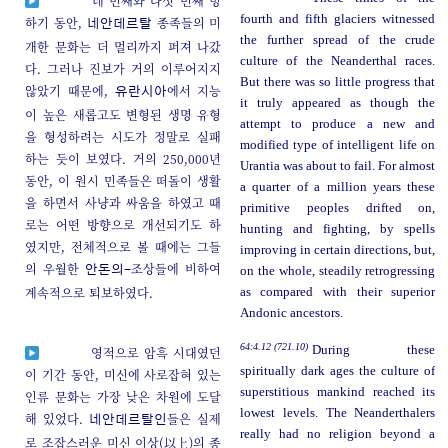
네 번째와 다섯 번째 빙
fourth and fifth glaciers witnessed
하기 동안,
종족들의 미
네안데르탈
the further spread of the crude
개한 문화는 더 멀리까지 퍼져 나갔
culture of the Neanderthal races.
다. 그러나 진보가 거의 이루어지지
But there was so little progress that
않았기 때문에,
에서 지능
유란시아
it truly appeared as though the
이 높은 새롭고도 변형된 생명 유형
attempt to produce a new and
을 형성하려는 시도가 정말로 실패
modified type of intelligent life on
하는 듯이 보였다. 거의 250,000년
Urantia was about to fail. For almost
동안, 이 원시 민족들은 떠돌이 생활
a quarter of a million years these
을 하면서 사냥과 싸움을 하였고 때
primitive peoples drifted on,
로는 어떤 방향으로 개선되기도 하
hunting and fighting, by spells
였지만, 전체적으로 볼 때에는 그들
improving in certain directions, but,
의 우월한
조상들에 비하여
안돈의-
on the whole, steadily retrogressing
계속적으로 퇴보하였다.
as compared with their superior
Andonic ancestors.
64:4.12 (721.10)
During these
영적으로 암흑 시대였던
spiritually dark ages the culture of
이 기간 동안, 미신에 사로잡혀 있는
superstitious mankind reached its
인류 문화는 가장 낮은 차원에 도달
lowest levels. The Neanderthalers
해 있었다.
들은 실제
네안데르탈인
really had no religion beyond a
로 조잡스러운 미신 이상(以上)의 종