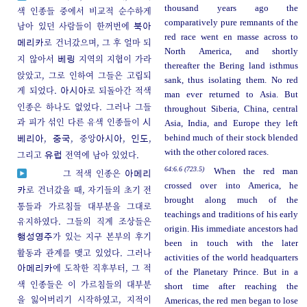
thousand years ago the
색 인종들 중에서 비교적 순수하게
comparatively pure remnants of the
남아 있던 사람들이 한꺼번에
북아
red race went en masse across to
로 건너갔으며, 그 후 얼마 되
메리카
North America, and shortly
지 않아서
지역의 지협이 가라
베링
thereafter the Bering land isthmus
앉았고, 그로 인하여 그들은 고립되
sank, thus isolating them. No red
게 되었다.
로 되돌아간 적색
아시아
man ever returned to Asia. But
인종은 하나도 없었다. 그러나 그들
throughout Siberia, China, central
과 피가 섞인 다른 유색 인종들이
시
Asia, India, and Europe they left
,
, 중앙
,
,
behind much of their stock blended
베리아
중국
아시아
인도
with the other colored races.
그리고
전역에 남아 있었다.
유럽
64:6.6 (723.5)
When the red man
그 적색 인종은
아메리
crossed over into America, he
로 건너갔을 때, 자기들의 초기 전
카
brought along much of the
통들과 가르침들 대부분을 그대로
teachings and traditions of his early
유지하였다. 그들의 직계 조상들은
origin. His immediate ancestors had
가 있는 지구 본부의 후기
행성영주
been in touch with the later
활동과 관계를 맺고 있었다. 그러나
activities of the world headquarters
에 도착한 직후부터, 그 적
아메리카
of the Planetary Prince. But in a
색 인종들은 이 가르침들의 대부분
short time after reaching the
을 잃어버리기 시작하였고, 지적이
Americas, the red men began to lose