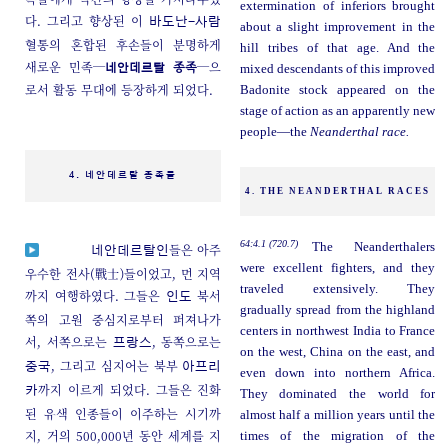
extermination of inferiors brought
다. 그리고 향상된 이
바도난-사람
about a slight improvement in the
혈통의 혼합된 후손들이 분명하게
hill tribes of that age. And the
새로운 민족─
종족
─으
네안데르탈
mixed descendants of this improved
로서 활동 무대에 등장하게 되었다.
Badonite stock appeared on the
stage of action as an apparently new
people—the
Neanderthal race.
4. 네안데르탈 종족들
4. THE NEANDERTHAL RACES
64:4.1 (720.7)
The Neanderthalers
들은 아주
네안데르탈인
were excellent fighters, and they
우수한 전사(戰士)들이었고, 먼 지역
traveled extensively. They
까지 여행하였다. 그들은
북서
인도
gradually spread from the highland
쪽의 고원 중심지로부터 퍼져나가
centers in northwest India to France
서, 서쪽으로는
, 동쪽으로는
프랑스
on the west, China on the east, and
, 그리고 심지어는 북부
중국
아프리
even down into northern Africa.
까지 이르게 되었다. 그들은 진화
카
They dominated the world for
된 유색 인종들이 이주하는 시기까
almost half a million years until the
지, 거의 500,000년 동안 세계를 지
times of the migration of the