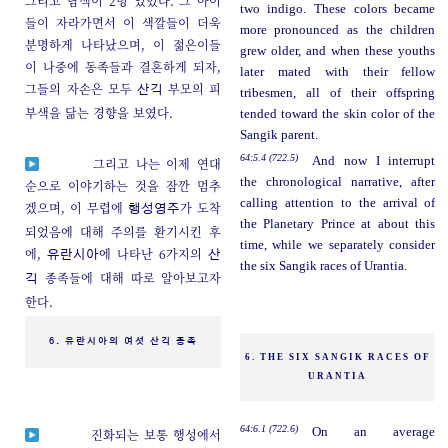
그리고 남색이 2명 있었다. 그 아이
two indigo. These colors became
들이 자라가면서 이 색깔들이 더욱
more pronounced as the children
분명하게 나타났으며, 이 젊은이들
grew older, and when these youths
이 나중에 동족들과 결혼하게 되자,
later mated with their fellow
그들의 자손은 모두
부모의 피
산긱
tribesmen, all of their offspring
부색을 닮는 경향을 보였다.
tended toward the skin color of the
Sangik parent.
64:5.4 (722.5)
And now I interrupt
그리고 나는 이제 연대
the chronological narrative, after
순으로 이야기하는 것을 잠깐 멈추
calling attention to the arrival of
겠으며, 이 무렵에
가 도착
행성영주
the Planetary Prince at about this
되었음에 대해 주의를 환기시킨 후
time, while we separately consider
에,
에 나타난 6가지의
유란시아
산
the six Sangik races of Urantia.
종족들에 대해 따로 알아보고자
긱
한다.
6. 유란시아의 여섯 산긱 종족
6. THE SIX SANGIK RACES OF
URANTIA
64:6.1 (722.6)
On an average
진화되는 보통 행성에서