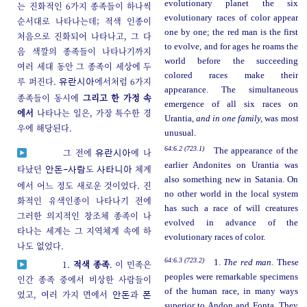
evolutionary planet the six
는 진화적인 6가지 종족들이 하나씩
evolutionary races of color appear
순서대로 나타나는데; 적색 인종이
one by one; the red man is the first
처음으로 진화되어 나타나고, 그 다
to evolve, and for ages he roams the
음 색깔의 종족들이 나타나기까지
world before the succeeding
여러 세대 동안 그 종족이 세상에 두
colored races make their
루 퍼진다.
에서처럼 6가지
유란시아
appearance. The simultaneous
종족들이 동시에
그리고 한 가정 속
emergence of all six races on
에서
나타나는 일은, 가장 특수한 경
Urantia,
and in one family,
was most
우에 해당된다.
unusual.
64:6.2 (723.1)
The appearance of the
그 전에
에 나
유란시아
earlier Andonites on Urantia was
타났던
도
체계
안돈-사람
사타니아
also something new in Satania. On
에서 어느 정도 새로운 것이었다. 진
no other world in the local system
화적인 유색인종이 나타나기 전에
has such a race of will creatures
그러한 의지적인 창조체 종족이 나
evolved in advance of the
타나는 세계는 그 지역체계 속에 하
evolutionary races of color.
나도 없었다.
64:6.3 (723.2)
1.
The red man.
These
1.
적색 종족
. 이 민족은
peoples were remarkable specimens
인간 종족 중에서 비상한 사람들이
of the human race, in many ways
었고, 여러 가지 면에서
과
안돈
폰
superior to Andon and Fonta. They