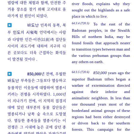
범람에 대한 체험과 함께, 안전한 주
river floods, explains why they
거용 장소를 찾기 위해 고지대로 올
sought out the highlands as a safe
라가게 된 원인이 되었다.
place in which to live.
64:3.4 (720.5)
To the east of the
민족의 동쪽, 북
바도난
Badonan peoples, in the Siwalik
부
의
언덕에서는 사람
인도
시워릭
Hills of northern India, may be
과 다양한 인간-이전(以前)족 집단들
found fossils that approach nearer
사이의 과도기에 대하여 지구의 다
to transition types between man and
른 곳보다도 더욱 근접하는 화석들
the various prehuman groups than
이 발견될 것이다 .
any others on earth.
64:3.5 (720.6)
850,000
years ago the
850,000
년 전에, 우월한
superior Badonan tribes began a
부족들은 그들보다 열등하고
바도난
warfare of extermination directed
동물적인 이웃들에 대항하여 멸종시
against their inferior and
키려는 전쟁을 시작하였다. 1,000년
animalistic neighbors. In less than
이 지나가기 전에, 이 지역의 접경지
one thousand years most of the
대에 있던 대부분의 동물 집단들은
borderland animal groups of these
멸종되거나 남쪽 숲 속으로 도망쳤
regions had been either destroyed
다. 열등한 종족들을 멸종시키는 이
or driven back to the southern
전쟁은 그 시대에 높은 곳에 살던 종
forests. This campaign for the
족들에게 약간의 향상을 가져다주었