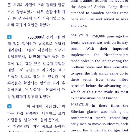
until it almost reached the levels of
시대의 차원에 거의 필적할 만큼
돈
the days of Andon. Large flints
크게 향상되었다. 나무 손잡이에 매
attached to wooden handles came
단 큰 부싯돌이 다시 사용되었고 도
back into use and served as axes
끼와 곡괭이 역할을 하였다.
and picks.
64:4.4 (721.2)
750,000
years ago the
750,000
년 전에, 네 번
fourth ice sheet was well on its way
째 얼음 덩어리가 남쪽으로 상당히
south. With their improved
내려왔다. 그들이 사용하는 도구가
implements the Neanderthalers
발달되면서,
들은 북
네안데르탈인
made holes in the ice covering the
쪽에 있는 강을 덮은 얼음에 구멍을
northern rivers and thus were able
내었고 이 구멍으로 지나가는 물고
to spear the fish which came up to
기들을 창으로 잡을 수 있었다. 이
these vents. Ever these tribes
부족들은 확장되는 빙하를 따라 후
retreated before the advancing ice,
퇴하였고, 이 무렵에는
에서 가
유럽
which at this time made its most
장 멀리까지 침투해 있었다.
extensive invasion of Europe.
64:4.5 (721.3)
In these times the
이 시대에,
빙
시베리아
Siberian glacier was making its
하는 가장 남쪽까지 내려왔고 초기
southernmost march, compelling
사람들을 남쪽으로 몰아냈으며, 그
early man to move southward, back
의 기원이었던 지역 쪽으로 돌아가
toward the lands of his origin. But