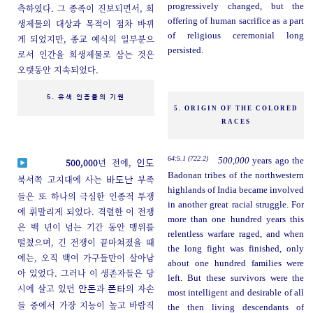
progressively changed, but the
측하였다. 그 종족이 진보되면서, 희
offering of human sacrifice as a part
생제물의 대상과 목적이 점차 바뀌
of religious ceremonial long
게 되었지만, 종교 예식의 일부분으
persisted.
로서 인간을 희생제물로 삼는 것은
오랫동안 지속되었다.
5. 유색 인종들의 기원
5. ORIGIN OF THE COLORED
RACES
64:5.1 (722.2)
500,000
years ago the
500,000
년 전에,
인도
Badonan tribes of the northwestern
북서쪽 고지대에 사는
부족
바도난
highlands of India became involved
들은 또 하나의 극심한 인종적 투쟁
in another great racial struggle. For
에 휘말리게 되었다. 격렬한 이 전쟁
more than one hundred years this
은 백 년이 넘는 기간 동안 맹위를
relentless warfare raged, and when
떨쳤으며, 긴 전쟁이 끝마쳐졌을 때
the long fight was finished, only
에는, 오직 백여 가구들만이 살아남
about one hundred families were
아 있었다. 그러나 이 생존자들은 당
left. But these survivors were the
시에 살고 있던
과
의 자손
안돈
폰타
most intelligent and desirable of all
들 중에서 가장 지능이 높고 바람직
the then living descendants of