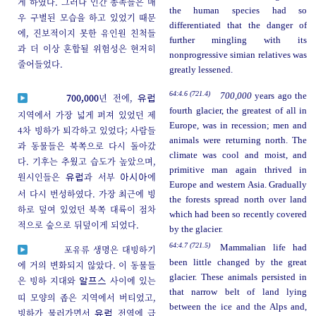
게 하였다. 그러나 인간 종족들은 매
the human species had so
우 구별된 모습을 하고 있었기 때문
differentiated that the danger of
에, 진보적이지 못한 유인원 친척들
further mingling with its
과 더 이상 혼합될 위험성은 현저히
nonprogressive simian relatives was
줄어들었다.
greatly lessened.
64:4.6 (721.4)
700,000
years ago the
700,000
년 전에,
유럽
fourth glacier, the greatest of all in
지역에서 가장 넓게 퍼져 있었던 제
Europe, was in recession; men and
4차 빙하가 퇴각하고 있었다; 사람들
animals were returning north. The
과 동물들은 북쪽으로 다시 돌아갔
climate was cool and moist, and
다. 기후는 추웠고 습도가 높았으며,
primitive man again thrived in
원시인들은
과 서부
에
유럽
아시아
Europe and western Asia. Gradually
서 다시 번성하였다. 가장 최근에 빙
the forests spread north over land
하로 덮여 있었던 북쪽 대륙이 점차
which had been so recently covered
적으로 숲으로 뒤덮이게 되었다.
by the glacier.
64:4.7 (721.5)
Mammalian life had
포유류 생명은 대빙하기
been little changed by the great
에 거의 변화되지 않았다. 이 동물들
glacier. These animals persisted in
은 빙하 지대와
사이에 있는
알프스
that narrow belt of land lying
띠 모양의 좁은 지역에서 버티었고,
between the ice and the Alps and,
빙하가 물러가면서
전역에 급
유럽