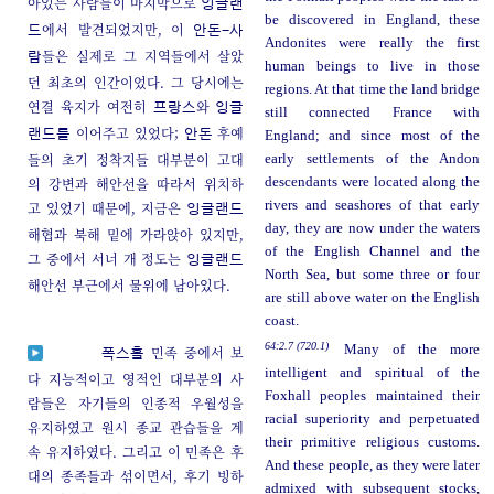
아있는 사람들이 마지막으로
잉글랜
be discovered in England, these
에서 발견되었지만, 이
드
안돈-사
Andonites were really the first
들은 실제로 그 지역들에서 살았
람
human beings to live in those
던 최초의 인간이었다. 그 당시에는
regions. At that time the land bridge
연결 육지가 여전히
와
프랑스
잉글
still connected France with
이어주고 있었다;
후예
랜드를
안돈
England; and since most of the
들의 초기 정착지들 대부분이 고대
early settlements of the Andon
의 강변과 해안선을 따라서 위치하
descendants were located along the
rivers and seashores of that early
고 있었기 때문에, 지금은
잉글랜드
day, they are now under the waters
해협과 북해 밑에 가라앉아 있지만,
of the English Channel and the
그 중에서 서너 개 정도는
잉글랜드
North Sea, but some three or four
해안선 부근에서 물위에 남아있다.
are still above water on the English
coast.
64:2.7 (720.1)
Many of the more
민족 중에서 보
폭스홀
intelligent and spiritual of the
다 지능적이고 영적인 대부분의 사
Foxhall peoples maintained their
람들은 자기들의 인종적 우월성을
racial superiority and perpetuated
유지하였고 원시 종교 관습들을 계
their primitive religious customs.
속 유지하였다. 그리고 이 민족은 후
And these people, as they were later
대의 종족들과 섞이면서, 후기 빙하
admixed with subsequent stocks,