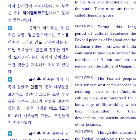
to the Alps and Mediterranean in
까지 삽시간에 퍼져나갔다. 이 부족
the south. These tribes are the so-
은 소위
인
이라고 불리
하이델베르크
called
Heidelberg race.
는 종족이었다.
64:2.4 (719.7)
During this long
문화가 퇴보하는 이 긴
period of cultural decadence the
기간 동안,
에서는
잉글랜드
폭스홀
Foxhall peoples of England and the
민족이 그리고
남부에서는
인도
바
Badonan tribes northwest of India
부족들이,
의 전통들 일부
도난
안돈
continued to hold on to some of the
와
의 문화 중에서 남아있는
오나가
traditions of Andon and certain
어떤 것들을 계속해서 지니고 있었
remnants of the culture of Onagar.
다.
64:2.5 (719.8)
The Foxhall peoples
민족은 가장 서
폭스홀
were farthest west and succeeded in
쪽에 살았고
문화 대부분을
안돈의-
retaining much of the Andonic
보존하고 있었다; 그들은 또한 부싯
culture; they also preserved their
돌을 다루는 그들의 방법을 보존하
knowledge of flintworking, which
였는데, 그들은 그것을
인
에스키모
they transmitted to their
의 고대 선조들인 그들의 후손들에
descendants, the ancient ancestors
게 전수하였다.
of the Eskimos.
64:2.6 (719.9)
Though the remains of
민족 중에서 남
폭스홀
the Foxhall peoples were the last to