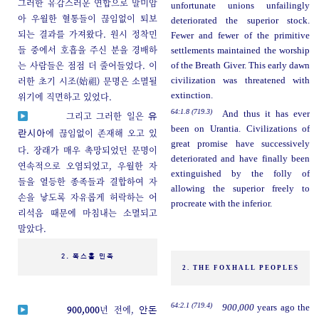
그러한 유감스러운 연합으로 말미암
unfortunate unions unfailingly
아 우월한 혈통들이 끊임없이 퇴보
deteriorated the superior stock.
되는 결과를 가져왔다. 원시 정착민
Fewer and fewer of the primitive
들 중에서 호흡을 주신 분을 경배하
settlements maintained the worship
는 사람들은 점점 더 줄어들었다. 이
of the Breath Giver. This early dawn
러한 초기 시조(始祖) 문명은 소멸될
civilization was threatened with
위기에 직면하고 있었다.
extinction.
64:1.8 (719.3)
And thus it has ever
그리고 그러한 일은
유
been on Urantia. Civilizations of
에 끊임없이 존재해 오고 있
란시아
great promise have successively
다. 장래가 매우 촉망되었던 문명이
deteriorated and have finally been
연속적으로 오염되었고, 우월한 자
extinguished by the folly of
들을 열등한 종족들과 결합하여 자
allowing the superior freely to
손을 낳도록 자유롭게 허락하는 어
procreate with the inferior.
리석음 때문에 마침내는 소멸되고
말았다.
2. 폭스홀 민족
2. THE FOXHALL PEOPLES
64:2.1 (719.4)
900,000
years ago the
900,000
년 전에,
안돈