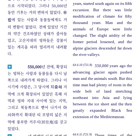
years, started south again on its fifth
으로 시작되었다. 그러나 50,000년
excursion. But there was little
동안 기후는 거의 변하지 않았다.
유
modification of climate for fifty
에 있는 사람과 동물들에게도 거
럽
thousand years. Man and the
의 변함이 없었다. 전에 있었던 기간
animals of Europe were little
의 약간 건조하였던 상태가 줄어들
changed. The slight aridity of the
었고, 고산지대의 빙하들은 강물이
former period lessened, and the
있는 계곡을 따라 멀리까지 내려왔
alpine glaciers descended far down
다.
the river valleys.
64:4.10 (721.8)
550,000
years ago the
550,000
년 전에, 확장되
advancing glacier again pushed
는 빙하는 사람과 동물들을 다시 남
man and the animals south. But this
쪽으로 내려가게 하였다. 그러나 이
time man had plenty of room in the
시기에 사람은, 그 당시에
지
지중해
wide belt of land stretching
역에 크게 확장되어 있었던 흑해 지
northeast into Asia and lying
역과 빙하 지대 사이에 있는 지역,
between the ice sheet and the then
그리고 북동쪽으로 뻗어 나가서
아
greatly expanded Black Sea
까지 확대된 띠 모양의 넓은 지
시아
extension of the Mediterranean.
역에 풍부한 거주지(居住地)를 갖고
있었다.
64:4.11 (721.9)
These times of the