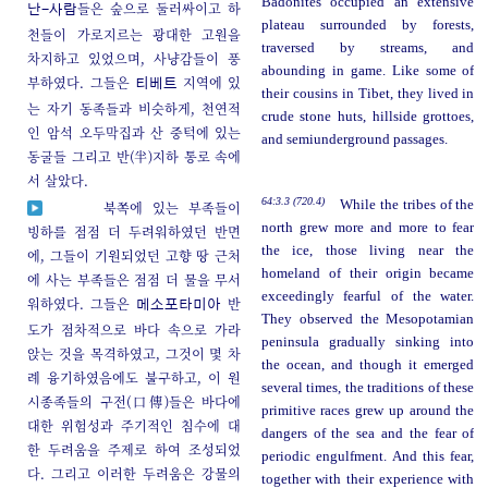
Badonites occupied an extensive
들은 숲으로 둘러싸이고 하
난-사람
plateau surrounded by forests,
천들이 가로지르는 광대한 고원을
traversed by streams, and
차지하고 있었으며, 사냥감들이 풍
abounding in game. Like some of
부하였다. 그들은
지역에 있
티베트
their cousins in Tibet, they lived in
는 자기 동족들과 비슷하게, 천연적
crude stone huts, hillside grottoes,
인 암석 오두막집과 산 중턱에 있는
and semiunderground passages.
동굴들 그리고 반(半)지하 통로 속에
서 살았다.
64:3.3 (720.4)
While the tribes of the
북쪽에 있는 부족들이
north grew more and more to fear
빙하를 점점 더 두려워하였던 반면
the ice, those living near the
에, 그들이 기원되었던 고향 땅 근처
homeland of their origin became
에 사는 부족들은 점점 더 물을 무서
exceedingly fearful of the water.
워하였다. 그들은
반
메소포타미아
They observed the Mesopotamian
도가 점차적으로 바다 속으로 가라
peninsula gradually sinking into
앉는 것을 목격하였고, 그것이 몇 차
the ocean, and though it emerged
례 융기하였음에도 불구하고, 이 원
several times, the traditions of these
시종족들의 구전(口傳)들은 바다에
primitive races grew up around the
대한 위험성과 주기적인 침수에 대
dangers of the sea and the fear of
한 두려움을 주제로 하여 조성되었
periodic engulfment. And this fear,
다. 그리고 이러한 두려움은 강물의
together with their experience with