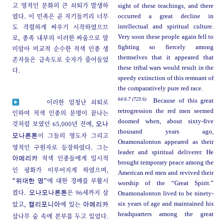
고 영적인 문화의 큰 쇠퇴가 발생하
sight of these teachings, and there
였다. 이 민족은 곧 자기들끼리 너무
occurred a great decline in
도 격렬하게 싸우기 시작하였으므
intellectual and spiritual culture.
로, 종족 내부의 이러한 싸움으로 말
Very soon these people again fell to
fighting so fiercely among
미암아 비교적 순수한 적색 인종 생
themselves that it appeared that
존자들은 급속도로 숫자가 줄어들었
these tribal wars would result in the
다.
speedy extinction of this remnant of
the comparatively pure red race.
64:6.7 (723.6)
Because of this great
이러한 엄청난 쇠퇴로
retrogression the red men seemed
인하여 적색 인종의 문명이 끝나는
doomed when, about sixty-five
것처럼 보였던 65,000년 전에,
오나
thousand years ago,
이 그들의 영도자 그리고
모나론톤
Onamonalonton appeared as their
영적인 구원자로 등장하였다. 그는
leader and spiritual deliverer. He
적색 인종들에게 일시적
아메리카
brought temporary peace among the
인 평화가 이루어지게 하였으며,
American red men and revived their
에 대한 경배를 부활시
“위대한 영”
worship of the “Great Spirit.”
켰다.
은 96세까지 살
오나모나론톤
Onamonalonton lived to be ninety-
았고,
에 있는
six years of age and maintained his
캘리포니아
아메리카
headquarters among the great
삼나무 숲 속에 본부를 두고 있었다.