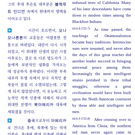
redwood trees of California. Many
그의 후대 후손들 대부분은
블랙푸
of his later descendants have come
속에서 현대까지 명맥을
트
인디언
down to modern times among the
이어오고 있다.
Blackfoot Indians.
64:6.8 (723.7)
As time passed, the
시간이 흐르면서,
오나
teachings of Onamonalonton
의 교훈들은 어렴풋한 전
모나론톤
became hazy traditions. Internecine
통으로 바뀌었다. 내란이 다시 시작
wars were resumed, and never after
되었고, 이 위대한 선생의 있던 시절
the days of this great teacher did
이후로는, 결코 또 다른 영도자가 그
another leader succeed in bringing
들에게 보편적인 평화를 가져오는
universal peace among them.
데 성공하지 못하였다. 이러한 부족
Increasingly the more intelligent
내부의 투쟁 속에서 보다 지적인 종
strains perished in these tribal
족들이 점점 더 소멸되었는데; 그렇
struggles; otherwise a great
게 되지 않았었다면, 이 유능하고 지
civilization would have been built
능적인 적색 인종에 의해서 하나의
upon the North American continent
위대한 문명이
대륙에
북아메리카
by these able and intelligent red
세워졌을 것이다.
men.
64:6.9 (723.8)
After crossing over to
으로부터
중국
아메리카
America from China, the northern
로 건너온 후에, 북쪽에 있는 적색
red man never again came in
인종은, 후대에 백색 인종에 의해서