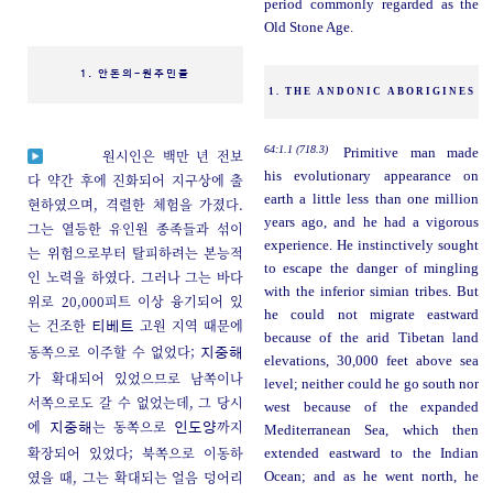
period commonly regarded as the
Old Stone Age.
1. 안돈의-원주민들
1. THE ANDONIC ABORIGINES
64:1.1 (718.3)
Primitive man made
원시인은 백만 년 전보
his evolutionary appearance on
다 약간 후에 진화되어 지구상에 출
earth a little less than one million
현하였으며, 격렬한 체험을 가졌다.
years ago, and he had a vigorous
그는 열등한 유인원 종족들과 섞이
experience. He instinctively sought
는 위험으로부터 탈피하려는 본능적
to escape the danger of mingling
인 노력을 하였다. 그러나 그는 바다
with the inferior simian tribes. But
위로 20,000피트 이상 융기되어 있
he could not migrate eastward
는 건조한
고원 지역 때문에
티베트
because of the arid Tibetan land
동쪽으로 이주할 수 없었다;
지중해
elevations, 30,000 feet above sea
가 확대되어 있었으므로 남쪽이나
level; neither could he go south nor
서쪽으로도 갈 수 없었는데, 그 당시
west because of the expanded
에
는 동쪽으로
까지
지중해
인도양
Mediterranean Sea, which then
확장되어 있었다; 북쪽으로 이동하
extended eastward to the Indian
였을 때, 그는 확대되는 얼음 덩어리
Ocean; and as he went north, he