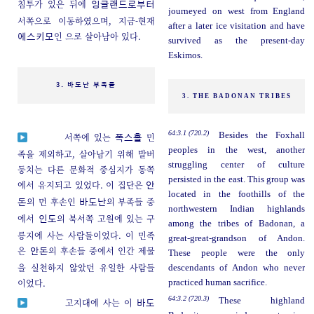
침투가 있은 뒤에
잉글랜드로부터
journeyed on west from England
서쪽으로 이동하였으며, 지금-현재
after a later ice visitation and have
인 으로 살아남아 있다.
에스키모
survived as the present-day
Eskimos.
3. 바도난 부족들
3. THE BADONAN TRIBES
64:3.1 (720.2)
Besides the Foxhall
서쪽에 있는
민
폭스홀
peoples in the west, another
족을 제외하고, 살아남기 위해 발버
struggling center of culture
둥치는 다른 문화적 중심지가 동쪽
persisted in the east. This group was
에서 유지되고 있었다. 이 집단은
안
located in the foothills of the
의 먼 후손인
의 부족들 중
돈
바도난
northwestern Indian highlands
에서
의 북서쪽 고원에 있는 구
인도
among the tribes of Badonan, a
릉지에 사는 사람들이었다. 이 민족
great-great-grandson of Andon.
은
의 후손들 중에서 인간 제물
안돈
These people were the only
을 실천하지 않았던 유일한 사람들
descendants of Andon who never
이었다.
practiced human sacrifice.
64:3.2 (720.3)
These highland
고지대에 사는 이
바도