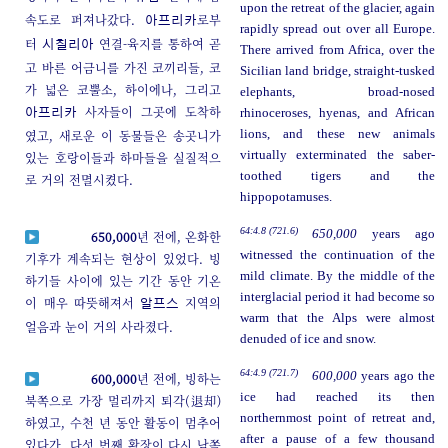
upon the retreat of the glacier, again
속도로 퍼져나갔다.
로부
아프리카
rapidly spread out over all Europe.
터
연결-육지를 통하여 곧
시칠리아
There arrived from Africa, over the
고 바른 어금니를 가진 코끼리들, 코
Sicilian land bridge, straight-tusked
가 넓은 코뿔소, 하이에나, 그리고
elephants, broad-nosed
사자들이 그곳에 도착하
rhinoceroses, hyenas, and African
아프리카
였고, 새로운 이 동물들은 송곳니가
lions, and these new animals
virtually exterminated the saber-
있는 호랑이들과 하마들을 실질적으
toothed tigers and the
로 거의 전멸시켰다.
hippopotamuses.
64:4.8 (721.6)
650,000
years ago
650,000
년 전에, 온화한
witnessed the continuation of the
기후가 계속되는 현상이 있었다. 빙
mild climate. By the middle of the
하기들 사이에 있는 기간 동안 기온
interglacial period it had become so
이 매우 따뜻해져서
지역의
알프스
warm that the Alps were almost
얼음과 눈이 거의 사라졌다.
denuded of ice and snow.
64:4.9 (721.7)
600,000
years ago the
600,000
년 전에, 빙하는
ice had reached its then
북쪽으로 가장 멀리까지 퇴각(退却)
northernmost point of retreat and,
하였고, 수천 년 동안 활동이 멈추어
after a pause of a few thousand
있다가, 다섯 번째 확장이 다시 남쪽