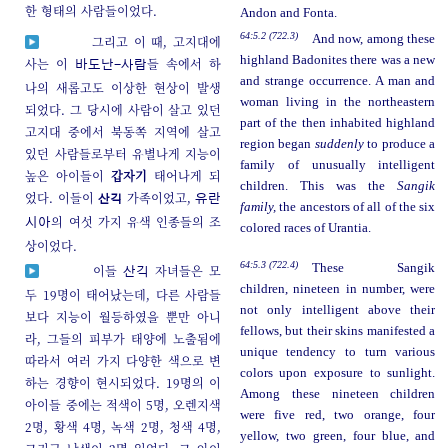
한 형태의 사람들이었다.
Andon and Fonta.
64:5.2 (722.3)
And now, among these
그리고 이 때, 고지대에
highland Badonites there was a new
사는 이
들 속에서 하
바도난-사람
and strange occurrence. A man and
나의 새롭고도 이상한 현상이 발생
woman living in the northeastern
되었다. 그 당시에 사람이 살고 있던
part of the then inhabited highland
고지대 중에서 북동쪽 지역에 살고
region began
suddenly
to produce a
있던 사람들로부터 유별나게 지능이
family of unusually intelligent
높은 아이들이
갑자기
태어나게 되
children. This was the
Sangik
었다. 이들이
가족이었고,
산긱
유란
family,
the ancestors of all of the six
의 여섯 가지 유색 인종들의 조
시아
colored races of Urantia.
상이었다.
64:5.3 (722.4)
These Sangik
이들
자녀들은 모
산긱
children, nineteen in number, were
두 19명이 태어났는데, 다른 사람들
not only intelligent above their
보다 지능이 월등하였을 뿐만 아니
fellows, but their skins manifested a
라, 그들의 피부가 태양에 노출됨에
unique tendency to turn various
따라서 여러 가지 다양한 색으로 변
colors upon exposure to sunlight.
하는 경향이 현시되었다. 19명의 이
Among these nineteen children
아이들 중에는 적색이 5명, 오렌지색
were five red, two orange, four
2명, 황색 4명, 녹색 2명, 청색 4명,
yellow, two green, four blue, and