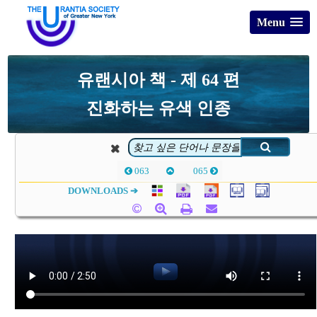
Menu
유랜시아 책 - 제 64 편
진화하는 유색 인종
063
065
DOWNLOADS ➔