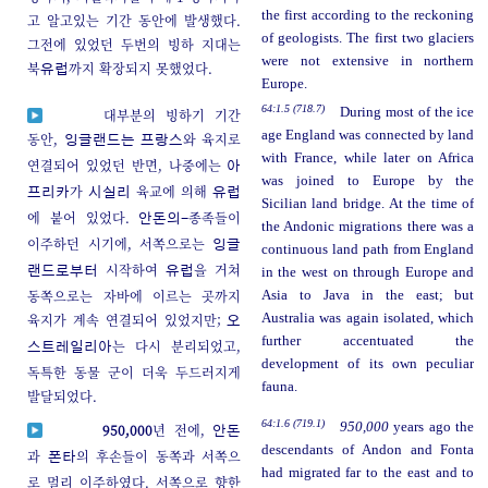
the first according to the reckoning
고 알고있는 기간 동안에 발생했다.
of geologists. The first two glaciers
그전에 있었던 두번의 빙하 지대는
were not extensive in northern
북
까지 확장되지 못했었다.
유럽
Europe.
64:1.5 (718.7)
During most of the ice
대부분의 빙하기 기간
age England was connected by land
동안,
와 육지로
잉글랜드는
프랑스
with France, while later on Africa
연결되어 있었던 반면, 나중에는
아
was joined to Europe by the
가
육교에 의해
프리카
시실리
유럽
Sicilian land bridge. At the time of
에 붙어 있었다.
종족들이
안돈의-
the Andonic migrations there was a
이주하던 시기에, 서쪽으로는
잉글
continuous land path from England
시작하여
을 거쳐
랜드로부터
유럽
in the west on through Europe and
동쪽으로는 자바에 이르는 곳까지
Asia to Java in the east; but
육지가 계속 연결되어 있었지만;
Australia was again isolated, which
오
further accentuated the
는 다시 분리되었고,
스트레일리아
development of its own peculiar
독특한 동물 군이 더욱 두드러지게
fauna.
발달되었다.
64:1.6 (719.1)
950,000
years ago the
950,000
년 전에,
안돈
descendants of Andon and Fonta
과
의 후손들이 동쪽과 서쪽으
폰타
had migrated far to the east and to
로 멀리 이주하였다. 서쪽으로 향한