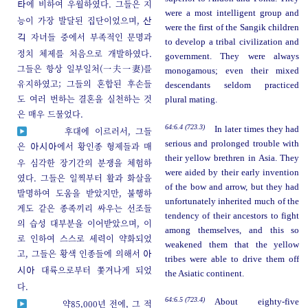
에 비하여 우월하였다. 그들은 지
타
were a most intelligent group and
능이 가장 발달된 집단이었으며,
산
were the first of the Sangik children
자녀들 중에서 부족적인 문명과
긱
to develop a tribal civilization and
정치 체제를 처음으로 개발하였다.
government. They were always
그들은 항상 일부일처(一夫一妻)를
monogamous; even their mixed
유지하였고; 그들의 혼합된 후손들
descendants seldom practiced
도 여러 번하는 결혼을 실천하는 것
plural mating.
은 매우 드물었다.
64:6.4 (723.3)
In later times they had
후대에 이르러서, 그들
serious and prolonged trouble with
은
에서 황인종 형제들과 매
아시아
their yellow brethren in Asia. They
우 심각한 장기간의 분쟁을 체험하
were aided by their early invention
였다. 그들은 일찍부터 활과 화살을
of the bow and arrow, but they had
발명하여 도움을 받았지만, 불행하
unfortunately inherited much of the
게도 같은 종족끼리 싸우는 선조들
tendency of their ancestors to fight
의 습성 대부분을 이어받았으며, 이
among themselves, and this so
로 인하여 스스로 세력이 약화되었
weakened them that the yellow
고, 그들은 황색 인종들에 의해서
아
tribes were able to drive them off
대륙으로부터 쫓겨나게 되었
시아
the Asiatic continent.
다.
64:6.5 (723.4)
About eighty-five
약85,000년 전에, 그 적