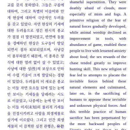
shameful superstition. They were
교를 갖지 못하였다. 그들은 구름에
deathly afraid of clouds, more
대하여, 그리고 특별히 이슬비와 안
especially of mists and fogs. A
개 현상에 대하여 극단적인 두려움
primitive religion of the fear of
을 갖고 있었다. 자연 현상의 기세에
natural forces gradually developed,
대한 두려움으로 생긴 원시적 종교
while animal worship declined as
가 점점 더 발전되었고, 반면에 동물
improvement in tools, with
을 경배하던 현상은 도구들이 발달
abundance of game, enabled these
되면서 점차 퇴보되었으며, 사냥감
people to live with lessened anxiety
이 풍부하였기 때문에, 이 종족은 양
about food; the sex rewards of the
식에 대한 염려 없이 살 수 있었고;
chase tended greatly to improve
사냥에 대한 성(性)적 보상으로 인하
hunting skill. This new religion of
여 수렵 기술이 크게 발달되는 경향
fear led to attempts to placate the
이 있었다. 두려움의 이 새로운 종교
invisible forces behind these
는 이들 자연 요소들 뒤에 있는 눈에
natural elements and culminated,
later on, in the sacrificing of
안 보이는 기세들을 달래려는 시도
humans to appease these invisible
로 이끌었고, 나중에는 눈에 안 보이
and unknown physical forces. And
는 이들 미지(未知)의 물리적 기세들
this terrible practice of human
을 진정시키려고 사람을 희생제물로
sacrifice has been perpetuated by
삼기에 이르렀다. 그리고 인간 희생
the more backward peoples of
제물의 이 끔찍한 실천 관행은,
유란