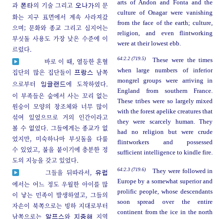
arts of Andon and Fonta and the
과
의 기술 그리고
의 문
폰타
오나가
culture of Onagar were vanishing
화는 지구 표면에서 계속 사라져갔
from the face of the earth; culture,
으며; 문화와 종교 그리고 심지어는
religion, and even flintworking
부싯돌 사용도 가장 낮은 수준에 이
were at their lowest ebb.
르렀다.
64:2.2 (719.5)
These were the times
바로 이 때, 열등한 혼혈
when large numbers of inferior
집단의 많은 집단들이
남쪽
프랑스
mongrel groups were arriving in
으로부터
에 도착하였다.
잉글랜드
England from southern France.
이 부족들은 숲에서 사는 꼬리 없는
These tribes were so largely mixed
원숭이 모양의 창조체와 너무 많이
with the forest apelike creatures that
섞여 있었으므로 거의 인간이라고
they were scarcely human. They
볼 수 없었다. 그들에게는 종교가 없
had no religion but were crude
었지만, 미숙하나마 부싯돌을 다룰
flintworkers and possessed
수 있었고, 불을 붙이기에 충분한 정
sufficient intelligence to kindle fire.
도의 지능을 갖고 있었다.
64:2.3 (719.6)
They were followed in
그들을 뒤따라서,
유럽
Europe by a somewhat superior and
에서는 어느 정도 우월한 아이를 많
prolific people, whose descendants
이 낳는 민족이 발생하였고, 그들의
soon spread over the entire
자손이 북쪽으로는 빙하 지대로부터
continent from the ice in the north
남쪽으로는
와
지역
알프스
지중해