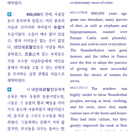
배하였다.
evolutionary races of color.
64:4.2 (720.8)
800,000
years ago
800,000
년 전에, 사냥감
game was abundant; many species
들이 풍부하게 있었고; 여러 종류의
of deer, as well as elephants and
사슴과 코끼리와 하마들이
에
유럽
hippopotamuses, roamed over
우글거렸다. 소들이 매우 많이 있었
Europe. Cattle were plentiful;
고; 말과 이리들은 없는 곳이 없었
horses and wolves were everywhere.
다.
들은 사냥을 매우
네안데르탈인
The Neanderthalers were great
잘하였고,
에 있는 부족들은
프랑스
hunters, and the tribes in France
가장 우수한 사냥꾼들에게 여인들
were the first to adopt the practice
중에서 아내를 고를 수 있는 선택권
of giving the most successful
을 부여하는 실천 관행을 처음으로
hunters the choice of women for
채택하였다.
wives.
64:4.3 (721.1)
The reindeer was
이
들에게
네안데르탈인
highly useful to these Neanderthal
순록은 매우 유용한 동물이었는데,
peoples, serving as food, clothing,
그들은 그 동물의 뿔과 뼈들을 여러
and for tools, since they made
가지 용도에 사용하였기 때문이었으
various uses of the horns and bones.
며, 음식과 옷 그리고 도구들을 제공
They had little culture, but they
하였다. 그들에게는 문화가 거의 없
greatly improved the work in flint
었지만, 부싯돌을 다루는 솜씨는
안