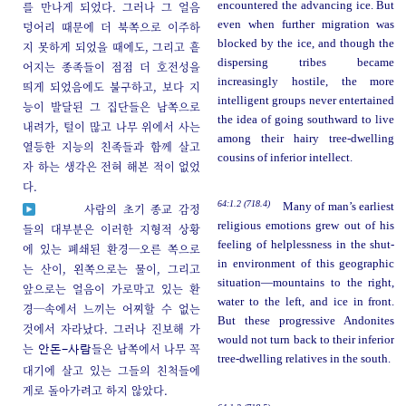
를 만나게 되었다. 그러나 그 얼음
encountered the advancing ice. But
even when further migration was
덩어리 때문에 더 북쪽으로 이주하
blocked by the ice, and though the
지 못하게 되었을 때에도, 그리고 흩
dispersing tribes became
어지는 종족들이 점점 더 호전성을
increasingly hostile, the more
띄게 되었음에도 불구하고, 보다 지
intelligent groups never entertained
능이 발달된 그 집단들은 남쪽으로
the idea of going southward to live
내려가, 털이 많고 나무 위에서 사는
among their hairy tree-dwelling
열등한 지능의 친족들과 함께 살고
cousins of inferior intellect.
자 하는 생각은 전혀 해본 적이 없었
다.
64:1.2 (718.4)
Many of man’s earliest
사람의 초기 종교 감정
religious emotions grew out of his
들의 대부분은 이러한 지형적 상황
feeling of helplessness in the shut-
에 있는 폐쇄된 환경─오른 쪽으로
in environment of this geographic
는 산이, 왼쪽으로는 물이, 그리고
situation—mountains to the right,
앞으로는 얼음이 가로막고 있는 환
water to the left, and ice in front.
경─속에서 느끼는 어찌할 수 없는
But these progressive Andonites
것에서 자라났다. 그러나 진보해 가
would not turn back to their inferior
는
들은 남쪽에서 나무 꼭
안돈-사람
tree-dwelling relatives in the south.
대기에 살고 있는 그들의 친척들에
게로 돌아가려고 하지 않았다.