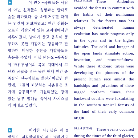
64:1.3 (718.5)
These Andonites
이
들은 사람
안돈-사람
avoided the forests in contrast with
이 아닌 친척들의 성향과는 반대로
the habits of their nonhuman
숲을 피하였다. 숲 속에 거주할 때에
relatives. In the forests man has
는 인간이 퇴보하였고; 인간 진화는
always deteriorated; human
오로지 개방되어 있는 고지대에서만
evolution has made progress only
이루어졌다. 날씨가 춥고 음식이 풍
in the open and in the higher
부하지 못한 개활지는 행동하고 발
latitudes. The cold and hunger of
명하며 비상한 수단을 개발하도록
the open lands stimulate action,
충동을 주었다. 이들
종족들
안돈의-
invention, and resourcefulness.
이 바위투성이의 북쪽 지대에서 고
While these Andonic tribes were
난과 궁핍을 겪는 동안 현재 인간 종
developing the pioneers of the
족들의 선구자들로 발전되어갔던 반
present human race amidst the
면에, 그들의 퇴보하는 사촌들은 초
hardships and privations of these
기에 공통적으로 기원되었던 땅에
rugged northern climes, their
있는 남부 열대림 속에서 사치스럽
backward cousins were luxuriating
게 지내고 있었다.
in the southern tropical forests of
the land of their early common
origin.
64:1.4 (718.6)
These events occurred
이러한 사건들은 제 3
during the times of the third glacier,
빙하기, 지질학자들이 제 1 빙하기라