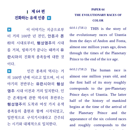
PAPER 64
제 64 편
THE EVOLUTIONARY RACES OF
진화하는 유색 인종
COLOR
64:0.1 (718.1)
THIS is the story of
이 이야기는 지금으로부
the evolutionary races of Urantia
터 거의 100만 년 전인,
과
안돈
폰
from the days of Andon and Fonta,
의 시대로부터,
의 시대
타
행성영주
almost one million years ago, down
를 거쳐, 빙하기가 끝나는 때까지
유
through the times of the Planetary
의 진화적 종족들에 대한 것
란시아
Prince to the end of the ice age.
이다.
64:0.2 (718.2)
The human race is
인간 종족의 역사는 거
almost one million years old, and
의 100만 년에 이르고 있으며, 이 이
the first half of its story roughly
야기의 전반부는
의
유란시아
행성
corresponds to the pre-Planetary
시대 이전과 거의 일치한다. 인
영주
Prince days of Urantia. The latter
간 존재들에 관한 역사의 후반부는
half of the history of mankind
의 도착과 여섯 가지 유색
행성영주
begins at the time of the arrival of
종족들의 출현과 함께 시작되었고,
the Planetary Prince and the
일반적으로 구석기시대라고 간주되
appearance of the six colored races
는 시기와 대체적으로 일치한다.
and roughly corresponds to the